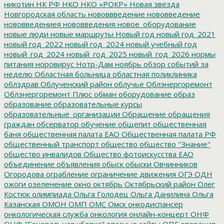
никотин
НК РФ
НКО
НКО «РОКР»
Новая звезда
Новгородская область
нововвведение
нововведение
нововведениея
нововведения
новое_оборудование
новые люди
новые маршруты
Новый год
новый год_2021
новый год_2022
новый год_2024
новый учебный год
новый_год_2024
новый_год_2025
новый_год_2026
нормы
питания
норовирус
Нотр-Дам
ноябрь
обзор событий за
неделю
Областная больница
областная поликлиника
облздрав
Облученский район
облучье
Облэнергоремонт
Облэнергоремонт Плюс
обман
оборудование
образ
образование
образовательные курсы
образовательные_организации
Обращение
обращения
граждан
обсерватор
обучение
общепит
общественная
баня
общественная палата ЕАО
Общественная палата РФ
общественный транспорт
общество
общество "Знание"
общество инвалидов
Общество фотоискусства ЕАО
объединение
объявления
обыск
обыски
Овчинников
Огородова
ограбление
ограничение движения
ОГЭ
ОДН
ожоги
озеленение
окно
октябрь
Октябрьский район
Олег
Костюк
олимпиада
Ольга Голодец
Ольга Данилина
Ольга
Казанская
ОМОН
ОМП
ОМС
Омск
онкодиспансер
онкологическая служба
онкология
онлайн-концерт
ОНФ
ОНФ "Генеральная уборка"
опасные сайты
ОПГ
операция