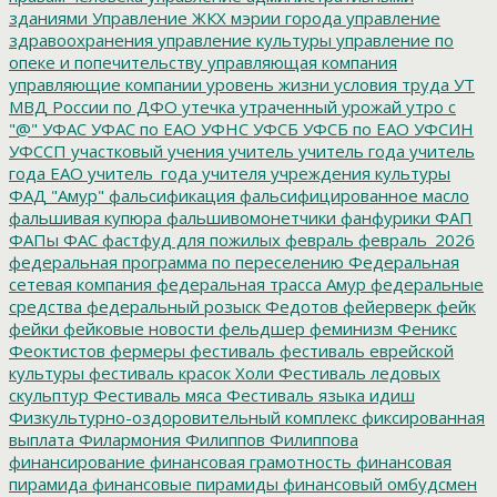
зданиями
Управление ЖКХ мэрии города
управление
здравоохранения
управление культуры
управление по
опеке и попечительству
управляющая компания
управляющие компании
уровень жизни
условия труда
УТ
МВД России по ДФО
утечка
утраченный урожай
утро с
"@"
УФАС
УФАС по ЕАО
УФНС
УФСБ
УФСБ по ЕАО
УФСИН
УФССП
участковый
учения
учитель
учитель года
учитель
года ЕАО
учитель_года
учителя
учреждения культуры
ФАД "Амур"
фальсификация
фальсифицированное масло
фальшивая купюра
фальшивомонетчики
фанфурики
ФАП
ФАПы
ФАС
фастфуд для пожилых
февраль
февраль_2026
федеральная программа по переселению
Федеральная
сетевая компания
федеральная трасса Амур
федеральные
средства
федеральный розыск
Федотов
фейерверк
фейк
фейки
фейковые новости
фельдшер
феминизм
Феникс
Феоктистов
фермеры
фестиваль
фестиваль еврейской
культуры
фестиваль красок Холи
Фестиваль ледовых
скульптур
Фестиваль мяса
Фестиваль языка идиш
Физкультурно-оздоровительный комплекс
фиксированная
выплата
Филармония
Филиппов
Филиппова
финансирование
финансовая грамотность
финансовая
пирамида
финансовые пирамиды
финансовый омбудсмен