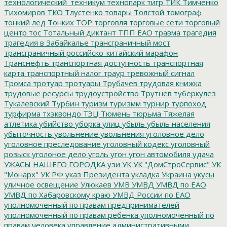
технологический_техникум
технопарк
тигр
ТИК
Тимченко
Тихомиров
ТКО
Тлустенко
товары
Толстой
томограф
тонкий лед
Тонких
ТОР
торговля
торговые сети
торговый
центр
тос
Тотальный диктант
ТПП ЕАО
травма
трагедия
трагедия в Забайкалье
трансграничный мост
трансграничный российско-китайский марафон
Транснефть
транспортная доступность
транспортная
карта
транспортный налог
траур
тревожный сигнал
Тромса
тротуар
тротуары
Трубачев
трудовая книжка
трудовые ресурсы
трудоустройство
Трутнев
туберкулез
Тукалевский
Турбин
туризм
туризмм
турнир
турпоход
турфирма
тхэквондо
ТЭЦ
Тюмень
тюрьма
Тяжелая
атлетика
убийство
уборка улиц
убыль
убыль населения
убыточность
увольнение
увольнения
уголовное дело
уголовное преследование
уголовный кодекс
уголовный
розыск
уголоное дело
уголь
угон
угон автомобиля
удача
УЖАСЫ НАШЕГО ГОРОДКА
узи
УК
УК "ДомСтроСервис"
УК
"Монарх"
УК РФ
указ Президента
укладка
Украина
укусы
уличное освещение
Улюкаев
УМВ
УМВД
УМВД по ЕАО
УМВД по Хабаровскому краю
УМВД России по ЕАО
уполномоченный по правам предпринимателей
уполномоченный по правам ребенка
уполномоченный по
правам человека
управление административными