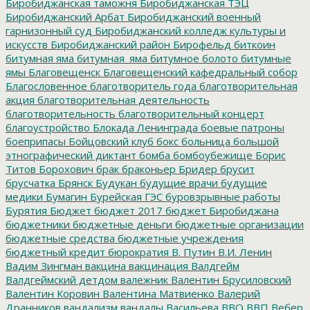
Биробиджанская таможня
Биробиджанская ТЭЦ
Биробиджанский Арбат
Биробиджанский военный
гарнизонный суд
Биробиджанский колледж культуры и
искусств
Биробиджанский район
Бирофельд
биткоин
битумная яма
битумная_яма
битумное болото
битумные
ямы
Благовещенск
Благовещенский кафедральный собор
Благословенное
благотворитель года
благотворительная
акция
благотворительная деятельность
благотворительность
благотворительный концерт
благоустройство
Блокада Ленинграда
боевые патроны
боеприпасы
Бойцовский клуб
бокс
больница
большой
этнографический диктант
бомба
бомбоубежище
Борис
Титов
Борохович
брак
браконьер
Бридер
брусит
брусчатка
Брянск
Будукан
будущие врачи
будущие
медики
Бумагин
Бурейская ГЭС
буровзрывные работы
Бурятия
Бюджет
бюджет 2017
бюджет Биробиджана
бюджетники
бюджетные деньги
бюджетные организации
бюджетные средства
бюджетные учреждения
бюджетный кредит
бюрократия
В. Путин
В.И. Ленин
Вадим Зингман
вакцина
вакцинация
Валдгейм
Валдгеймский детдом
валежник
Валентин Брусиловский
Валентин Коровин
Валентина Матвиенко
Валерий
Дранников
вандализм
вандалы
Васильева
ВВО
ВВП
Вебер