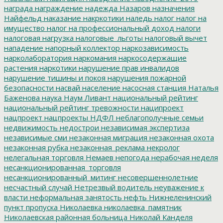
награда
награждение
надежда
Назаров
назначения
Найфельд
наказание
накркотики
наледь
налог
налог на
имущество
налог на профессиональный доход
налоги
налоговая нагрузка
налоговые_льготы
налоговый вычет
нападение
напорный коллектор
наркозависимость
нарколаборатория
наркомания
наркосодержащие
растения
наркотики
нарушение прав инвалидов
нарушение тишины и покоя
нарушения пожарной
безопасности
насвай
население
насосная станция
Наталья
Баженова
наука
Наум Ливант
национальный рейтинг
национальный рейтинг тревожности
наципроект
нацпроект
нацпроекты
НДФЛ
неблагополучные семьи
недвижимость
недострои
независимая экспертиза
независимые сми
незаконная миграция
незаконная охота
незаконная рубка
незаконная_реклама
некролог
нелегальная торговля
Немаев
непогода
нерабочая неделя
несанкционированная_торговля
несанкционированный_митинг
несовершеннолетние
несчастный случай
Нетрезвый водитель
неуважение к
власти
неформальная занятость
нефть
Нижнеленинский
пункт пропуска
Николаевка
николаевка_памятник
Николаевская районная больница
Николай Канделя