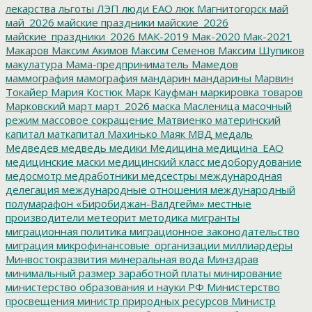
лекарства
льготы
ЛЭП
люди ЕАО
люк
Магнитогорск
май
май_2026
майские праздники
майские_2026
майские_праздники_2026
МАК-2019
Мак-2020
Мак-2021
Макаров
Максим Акимов
Максим Семенов
Максим Шупиков
макулатура
Мама-предприниматель
Мамедов
маммография
мамография
мандарин
мандарины
Марвин
Токайер
Мария Костюк
Марк Кауфман
маркировка товаров
Марковский
март
март_2026
маска
Масленица
масочный
режим
массовое сокращение
Матвиенко
материнский
капитал
маткапитал
Махинько
Маяк
МВД
медаль
Медведев
медведь
медики
Медицина
медицина_ЕАО
медицинские маски
медицинский класс
медоборудование
медосмотр
медработники
медсестры
международная
делегация
международные отношения
международный
полумарафон «Биробиджан-Валдгейм»
местные
производители
метеорит
методика
мигранты
миграционная политика
миграционное законодательство
миграция
микрофинансовые_организации
миллиардеры
Минвостокразвития
минеральная вода
Минздрав
минимальный размер заработной платы
минирование
министерство образования и науки РФ
Министерство
просвещения
министр природных ресурсов
Министр