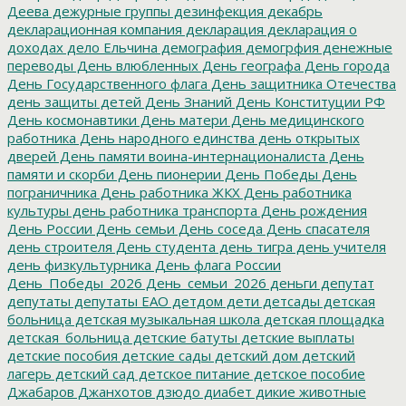
Деева
дежурные группы
дезинфекция
декабрь
декларационная компания
декларация
декларация о
доходах
дело Ельчина
демография
демогрфия
денежные
переводы
День влюбленных
День географа
День города
День Государственного флага
День защитника Отечества
день защиты детей
День Знаний
День Конституции РФ
День космонавтики
День матери
День медицинского
работника
День народного единства
день открытых
дверей
День памяти воина-интернационалиста
День
памяти и скорби
День пионерии
День Победы
День
пограничника
День работника ЖКХ
День работника
культуры
день работника транспорта
День рождения
День России
День семьи
День соседа
День спасателя
день строителя
День студента
день тигра
день учителя
день физкультурника
День флага России
День_Победы_2026
День_семьи_2026
деньги
депутат
депутаты
депутаты ЕАО
детдом
дети
детсады
детская
больница
детская музыкальная школа
детская площадка
детская_больница
детские батуты
детские выплаты
детские пособия
детские сады
детский дом
детский
лагерь
детский сад
детское питание
детское пособие
Джабаров
Джанхотов
дзюдо
диабет
дикие животные