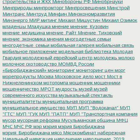
строительства и ЖКХ
Минобороны РФ
Минобрнауки
Минприроды
минпромторг
Минпросвещения
Минстрой
Минтранс
Минтруд
Минфин
Минэкономразвития
Минэнерго
МИР
митинг
Михаил Мишустин
Михаил Озимок
младенцы
Младушка
мнение
мнение_Кузовин
мнение_медицина
мнение_Райт
Мнение_Тиховский
мнение_экономика
мнения
многодетные семьи
многодетные_семьи
мобильная галерея
мобильная связь
мобильное приложение
модельная библиотека
Молодая
Гвардия
молодежный еврейский центр
молодежь
молоко
молочное скотоводство
МОМВД России
«Биробиджанский»
мониторинг
мониторинг цен
морг
морепродукты
Москва
Московское дело
мост
Мост в
Нижнеленинском
мотопомпа
мошенник
мошенники
мошенничество
МРОТ
мудрость
музей
музей
современного искусства
музыкальный спектакль
муниципалитеты
муниципальная программа
муниципальное имущество
МУП
МУП "Водоканал"
МУП
"ГТС"
МУП "ГУК
МУП "ПАТП"
МУП "Транспортная компания
мусор
мусорная реформа
Мусульманская община
МФЦ
МЧС
МЧС РФ
мэр
мэрия
мэрия Биробиджана
мэрия_Биробиджана
мясо
Мясокомбинат
набережная
Навальный
навигация
наводнение
наводнение_2019