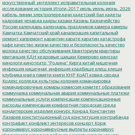
искусственный_интеллект
исправительная колония
исследование
история
Итоги-2017
июль
июнь
июнь_2026
кабель линии электропередачи
кадетский бал
кадеты
кадровая чехарда
кадры
казаки
Казань
Казначейство
России
календарь
календарь праздников
камера
камеры
Камчатка
Камчатский край
канализация
капитальный
ремонт
капремонт
карантин
карате
каратин
катастрофа
кафе
качество жизни
качество и безопасность
качество
молока
качество обслуживания
Кванториум
квартиры
квитанция
КДН
кедровые шишки
Кемерово
кинозал
кинологи
кинотеатр "Родина"
Кирга
китай
кишечная
инфекция
кишечная_инфекция
кладбище
клещ
клещи
клубника
книга памяти
книги
КНР
КоАП
ковид-сводка
Кодекс
колледж культуры
колония
командировка
командировочные
комары
комиссия
комитет образования
коммуналка
коммунальная авария
коммунальные платежи
коммунальные услуги
компенсации
компенсационные
расходы
компенсация
комфортная городская среда
кондитерские изделия
конкурс
Конрад
Константин
Лазарев
конституционный суд
конституция
контрабанда
контрафакт
конфликт интересов
концерт
Корж
коронавирус
коронавирусные выплаты
коронаврус
Коростелев
короткая рабочая неделя
коррупция
корь