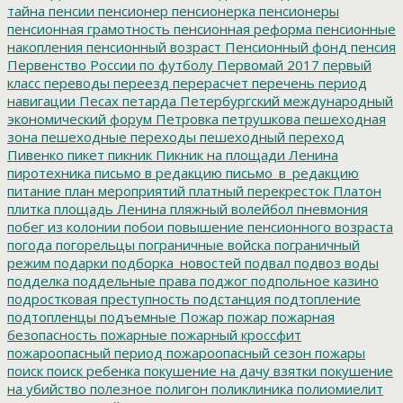
тайна
пенсии
пенсионер
пенсионерка
пенсионеры
пенсионная грамотность
пенсионная реформа
пенсионные
накопления
пенсионный возраст
Пенсионный фонд
пенсия
Первенство России по футболу
Первомай 2017
первый
класс
переводы
переезд
перерасчет
перечень
период
навигации
Песах
петарда
Петербургский международный
экономический форум
Петровка
петрушкова
пешеходная
зона
пешеходные переходы
пешеходный переход
Пивенко
пикет
пикник
Пикник на площади Ленина
пиротехника
письмо в редакцию
письмо_в_редакцию
питание
план мероприятий
платный перекресток
Платон
плитка
площадь Ленина
пляжный волейбол
пневмония
побег из колонии
побои
повышение пенсионного возраста
погода
погорельцы
пограничные войска
пограничный
режим
подарки
подборка_новостей
подвал
подвоз воды
подделка
поддельные права
поджог
подпольное казино
подростковая преступность
подстанция
подтопление
подтопленцы
подъемные
Пожар
пожар
пожарная
безопасность
пожарные
пожарный кроссфит
пожароопасный период
пожароопасный сезон
пожары
поиск
поиск ребенка
покушение на дачу взятки
покушение
на убийство
полезное
полигон
поликлиника
полиомиелит