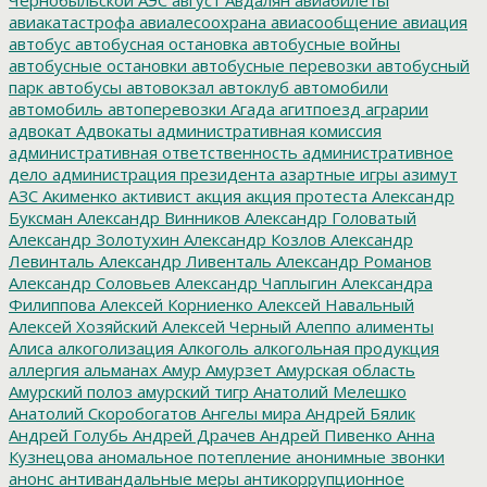
авиакатастрофа
авиалесоохрана
авиасообщение
авиация
автобус
автобусная остановка
автобусные войны
автобусные остановки
автобусные перевозки
автобусный
парк
автобусы
автовокзал
автоклуб
автомобили
автомобиль
автоперевозки
Агада
агитпоезд
аграрии
адвокат
Адвокаты
административная комиссия
административная ответственность
административное
дело
администрация президента
азартные игры
азимут
АЗС
Акименко
активист
акция
акция протеста
Александр
Буксман
Александр Винников
Александр Головатый
Александр Золотухин
Александр Козлов
Александр
Левинталь
Александр Ливенталь
Александр Романов
Александр Соловьев
Александр Чаплыгин
Александра
Филиппова
Алексей Корниенко
Алексей Навальный
Алексей Хозяйский
Алексей Черный
Алеппо
алименты
Алиса
алкоголизация
Алкоголь
алкогольная продукция
аллергия
альманах
Амур
Амурзет
Амурская область
Амурский полоз
амурский тигр
Анатолий Мелешко
Анатолий Скоробогатов
Ангелы мира
Андрей Бялик
Андрей Голубь
Андрей Драчев
Андрей Пивенко
Анна
Кузнецова
аномальное потепление
анонимные звонки
анонс
антивандальные меры
антикоррупционное