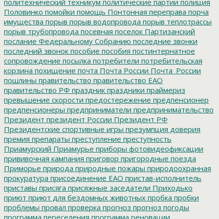
политехнический техникум
политические партии
полиция
Половинко
помойки
помощь
Понтонная переправа
порча
имущества
порыв
порыв водопровода
порыв теплотрассы
порыв трубопровода
посевная
поселок Партизанский
послание Федеральному Собранию
последние звонки
последний звонок
пособие
пособия
постинтернатное
сопровождение
посылка
потребители
потребительская
корзина
похищение
почта
Почта России
Почта_России
пошлины
правительство
правительство ЕАО
правительство РФ
праздник
праздники
праймериз
превышение скорости
предостережение
предпенсионер
предпенсионеры
предприниматели
предпринимательство
Президент
президент России
Президент РФ
Президентские спортивные игры
презумпция доверия
премия
препараты
преступление
преступность
Приамурский
Приамурье
приборы фотовидеофиксации
прививочная кампания
приговор
пригородные поезда
Приморье
природа
природные пожары
природоохранная
прокуратура
присоединение ЕАО
пристав-исполнитель
приставы
присяга
присяжные заседатели
Приходько
приют
приют для бездомных животных
пробка
пробки
проблемы
провал
проверка
прогноз
прогноз погоды
программа переселения
программа реновации