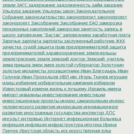
земли
ЗАГС
задержание
задолженность
займ
заказник
Ульдура
заказник Ульдуры
закон
Законодательное
Собрание
законодательство
законопреокт
законопроект
законороект
Заксобрание
Заксобрание ЕАО
заморозка
пенсионных накоплений
заморозки
занятость
запись в
школу
заповедник "Бастак"
заповедники
заработная плата
Заречье
зарплата
зарплаты
заслуженный работник ЖКХ
зачистка_судей
защита прав предпринимателей
защита
предпринимателей
здравоохранение
земледельцы
землетрясение
земля
земский доктор
Земский_учитель
зима пришла
змеи
змея
золотой губернатор
Золотухин
золотые медалисты
зоозащитники
Иван Благодырь
Иван
Голунов
Иван Проходцев
ИВЛ
ивс
Игорь Ткачев
игрушки
идиш
избиение
избирательная кампания
избирком
Известковый
измени жизнь к лучшему
Израиль
имена
импорт
инвалиды
инвестирование
инвестиции
инвестиционные проекты
индекс самоизоляции
индекс
человеческого развития
индексация
инновационное
развитие
иностранные государства
инспектор ДПС
инсульт
интервью
Интернет
инфекционная больница
инфекция
инфляция
инфраструктура
ипотека
Ирина
Пинчук
Иркутская область
иск
искусственная елка