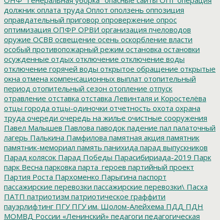
должник
оплата труда
Оплот
оползень
оппозиция
оправдательный приговор
опровержение
опрос
оптимизация
ОПФР
ОРВИ
организация пчеловодов
оружие
ОСВВ
освещение
осень
оскорбление власти
особый противопожарный режим
остановка
остановки
осужденные
отдых
отключение
отключение воды
отключение горячей воды
открытое обращение
открытые
окна
отмена компенсационных выплат
отопительный
период
отопительный сезон
отопление
отпуск
отравление
отставка
отставка Левинталя и Коростелёва
отцы города
отцы-одиночки
отчетность
охота
охрана
труда
очереди
очередь на жилье
очистные сооружения
Павел Малышев
Павлова
паводок
падение
пал
палаточный
лагерь
Палькина
Памфилова
памятная акция
памятник
памятник-мемориал
память
панихида
парад выпускников
Парад колясок
Парад Победы
Парасибириада-2019
Парк
парк Весна
парковка
парта_героев
партийный проект
Партия Роста
Пархоменко
Парыгина
паспорт
пассажирские перевозки
пассажирские перевозки\
Пасха
ПАТП
патриотизм
патриотическое граффити
пауэрлифтинг
ПГУ
ПГУ им. Шолом-Алейхема
ПДД
ПДН
МОМВД России «Ленинский»
педагоги
педагогическая