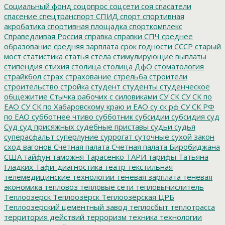
Социальный фонд
соцопрос
соцсети
соя
спасатели
спасение
спецтранспорт
СПИД
спорт
спортивная
акробатика
спортивная площадка
спорткомплекс
Справедливая Россия
справка
справки
СПЧ
среднее
образование
средняя зарплата
срок годности
СССР
старый
мост
статистика
статья
стела
стимулирующие выплаты
стипендия
стихия
столица
столица ДфО
стоматология
страйкбол
страх
страхование
стрельба
строители
строительство
стройка
студент
студенты
студенческое
общежитие
Стычка рабочих с силовиками
СУ СК
СУ СК по
ЕАО
СУ СК по Хабаровскому краю и ЕАО
су ск рф
СУ СК РФ
по ЕАО
субботнее чтиво
субботник
субсидии
субсидия
суд
Суд
суд присяжных
судебные приставы
судьи
судья
суперасфальт
суперлуние
суррогат
суточные
сухой закон
сход вагонов
Счетная палата
Счетная палата Биробиджана
США
тайфун
таможня
Тарасенко
ТАРИ
тарифы
Татьяна
Гладких
Тафи-диагностика
театр
текстильная
телемедицинские технологии
теневая зарплата
теневая
экономика
тепловоз
тепловые сети
тепловычислитель
Теплоозерск
Теплоозёрск
Теплоозёрская ЦРБ
Теплоозерский цементный завод
теплосбыт
теплотрасса
территория действий
терроризм
техника
технологии