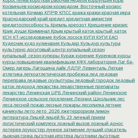
Косвинцев
космодром
космодром_Восточный
космос
котельная
Кочмар
КПРФ
КПСС
кража
кражи
красная икра
Краснодарский край
кредит
кредитная амнистия
кредитоспособность
Кремль
креозот
Крещение
кризис
Крик души
Криминал
Крым
крытый каток
крытый_каток
КСН
КТ-исследование
Кубок лосося
КУГИ
КУГИ ЕАО
Кудесник
кудо
кулинария
Кульдкр
Кульдур
культура
культурно досуговый центр
купальный сезон
купальный_сезон
купюры
Кураж
курение
Куренков
курсы
курсы повышения квалификации
КФХ
лаборатория
Лаг ба-
Омер
лагерь
Лагошина
лайк
ЛДПР
Левинталь
Легкая
атлетика
легкоатлетическая пробежка
лед
ледовая
переправа
ледовые скульптуры
ледовый городок
ледовый
каток
ледоход
лекарства
лекарственные препараты
лекарство
Ленинская ЦРБ
Ленинский район
Ленинское
Ленинское сельское поселение
Леонид Школьник
лес
леса
лесной пожар
лесные пожары
лесопилка
летние
каникулы
лето
лето_2026
лжетерроризм
лимон
литература
Лицей
лицей № 23
личный прием
логистический комплеск
ложный вызов
ложный донос
лотерея
лоукостер
лунное затмение
лучший спасатель
лыжная гонка
льготная ипотека
льготники
льготные