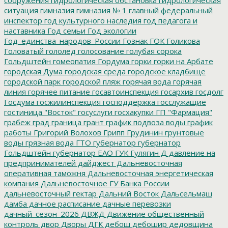
ситуация
гимназия
гимназия № 1
главный федеральный
инспектор
год культурного наследия
год педагога и
наставника
Год семьи
Год экологии
Год_единства_народов_России
Гознак
ГОК
Голикова
Головатый
гололед
голосование
голубая сорока
Гольдштейн
гомеопатия
Гордума
горки
горки на Арбате
городская Дума
городская среда
городское кладбище
городской парк
городской пляж
горячая вода
горячая
линия
горячее питание
госавтоинспекция
госархив
госдолг
Госдума
госжилинспекция
господдержка
госслужащие
гостиница "Восток"
госуслуги
госхакупки
ГП "Фармация"
грабеж
град
граница
грант
график подвоза воды
график
работы
Григорий Волохов
Грипп
Грудинин
грунтовые
воды
грязная вода
ГТО
губернатор
губернатор
Гольдштейн
губернатор ЕАО
ГУК
Гулягин
Д
давление на
предпринимателей
дайджест
Дальневосточная
оперативная таможня
Дальневосточная энергетическая
компания
Дальневосточное ГУ Банка России
дальневосточный гектар
Дальний Восток
Дальсельмаш
дамба
дачное расписание
дачные перевозки
дачный_сезон_2026
ДВЖД
Движение общественный
контроль
двор
Дворы
ДГК
дебош
дебошир
дедовщина