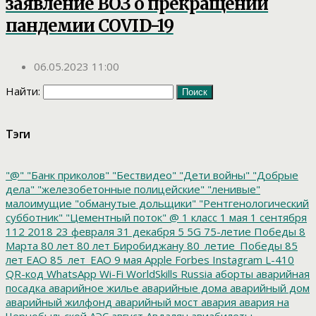
заявление ВОЗ о прекращении
пандемии COVID-19
06.05.2023 11:00
Найти:
Тэги
"@"
"Банк приколов"
"Бествидео"
"Дети войны"
"Добрые
дела"
"железобетонные полицейские"
"ленивые"
малоимущие
"обманутые дольщики"
"Рентгенологический
субботник"
"Цементный поток"
@
1 класс
1 мая
1 сентября
112
2018
23 февраля
31 декабря
5
5G
75-летие Победы
8
Марта
80 лет
80 лет Биробиджану
80_летие_Победы
85
лет ЕАО
85_лет_ЕАО
9 мая
Apple
Forbes
Instagram
L-410
QR-код
WhatsApp
Wi-Fi
WorldSkills Russia
аборты
аварийная
посадка
аварийное жилье
аварийные дома
аварийный дом
аварийный жилфонд
аварийный мост
авария
авария на
Чернобыльской АЭС
август
Авдалян
авиабилеты