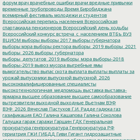
форум
врач
врачебные ошибки
врачи
вредные привычки
временные трубопроводы
Время Биробиджана
всемирный фестиваль молодежи и студентов
Всероссийская перепись населения
Всероссийская
спартакиада пенсионеров
Всероссийский день ходьбы
Всероссийский конкурс
встреча_с_населением
ВТБъ
ВУЗ
ВЦИОМ
выборы
выборы 2017
выборы губернатора
выборы мэра
выборы ректора
выборы_2019
выборы_2021
выборы_2026
выборы_губернатора
выборы_депутатов_2019
выборы_мэра
выборы-2018
выборы-2019
вывоз мусора
выгребные ямы
вымогательство
выпас скота
выплата
выплаты
выплаты за
урожай
выпускники
выпускной
выпускной_2026
высококвалифицированные специалисты
высокотехнологичная_медпомощь
выставка
выставка-
ярмарка
высшее образование
высшее самообразование
вытрезвители
выходной
выходные
Вьетнам
ВЭФ
ВЭФ_2026
Вячеслав Пастухов
Г.И. Радде
гадюка
газ
газификация ЕАО
Галина Кашапова
Галина Соколова
Галушка
гараж
гаражи
Гаршин
ГДК
Генеральная
прокуратура
генпрокуратура
Генпрокуратура РФ
гериатрия
ГЖИ
ГИБДД
Гиви
Гигант
гидрозащитные
сооружения
гидрологическая обстановка
гидрологическая