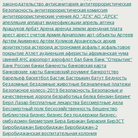
законодательство
антисанитария
антитеррористическая
безопасность
антитеррористическая комиссия
антитеррористические учения
АО "ДГК"
АО "ДРСК"
апелляция
аппарат видеофиксации
апрель
аптека
Арашуков
Арбат
Арена
аренда земли
арендная плата
арест
арест счетов
Армия
Арнаполин
арт-объекты
Артеев
Артём Акименко
Артём Куликов
Архангельск
архив
архитектура
астероид
астрономия
асфальт
асфальтовое
покрытие
Атлет
аудиенция
аферисты
африканская чума
свиней
АЧС
аэропорт
аэрофлот
бал
банк
банк "Открытие"
Банк России
банки
банкноты
банковская карта
банковские_карты
банковский роуминг
банкротство
барельеф
баскетбол
Бастак
Бастрыкин
батут
Бедность
бездомные
бездомные животные
безналичные платежи
Безопасное колесо-2019
безопасность
Безопасные и
качественные дороги
безработица
белка
бензин
Беринг
Берл Лазар
бесплатные лекарства
Бессмертные дела
Бессмертный полк
бесхозяйственность
бешенство
библиотека
бизнес
бизнес без поддержки
бизнес-
омбудсмен
биометрия
Бира
Биракан
Бирария
БирЗСТ
Биробидажан
Биробиджан
Биробиджан-2
Биробиджанская воспитательная колония