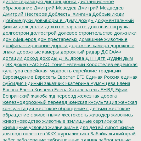
диспансеризация
дистанционка
дистанционное
образование
Дмитрий Меведев
Дмитрий Медведев
Дмитрий Нестеров
Доблесть_Хингана
Добрые люди
Добрые руки
довыборы_в_Думу
дождь
документальный
фильм
долг
долги
долги по зарплате
долговая нагрузка
долгострои
долгострой
долевое строительство
должники
дом офицеров
дом престарелых
домашние животные
допфинансирование
дороги
дорожная камера
дорожные
знаки
дорожные камеры
дорожный радар
ДОСААФ
дотации
доход
доходы
ДПС
дрова
ДТП
дтп
Дудин
дым
ДЭК
дюкер
ЕАО
ЕАО_тонет
Евгений Коростелев
еврейская
культура
еврейская_мудрость
еврейские традиции
Евровидение
Евросеть
Еврстат
ЕГЭ
Единая Россия
единая
субсидия
Единый заказчик
Екатерина Румянцева
Елена
Басова
Елена Князева
Елена Хахалева
ель
ЕНВД
Ефим
Вепринский
жалоба
жд переезд
железная дорога
железнодорожный переезд
женская кнсультация
женская
консультация
жестокое обращение с детьми
жестокое
обращение с животными
жестокость
живодер
живопись
животноводство
животные
жилищные сертификаты
жилищные условия
жилье
жилье для детей-сирот
жильё
для подтопленцев
ЖКХ
журналистика
Забайкальский край
забег
заболевание
заброшенные здания
заброшенные