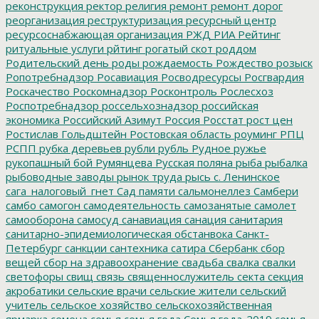
реконструкция
ректор
религия
ремонт
ремонт дорог
реорганизация
реструктуризация
ресурсный центр
ресурсоснабжающая организация
РЖД
РИА Рейтинг
ритуальные услуги
рйтинг
рогатый скот
роддом
Родительский день
роды
рождаемость
Рождество
розыск
Ропотребнадзор
Росавиация
Росводресурсы
Росгвардия
Роскачество
Роскомнадзор
Росконтроль
Рослесхоз
Роспотребнадзор
россельхознадзор
российская
экономика
Российский Азимут
Россия
Росстат
рост цен
Ростислав Гольдштейн
Ростовская область
роуминг
РПЦ
РСПП
рубка деревьев
рубли
рубль
Рудное
ружье
рукопашный бой
Румянцева
Русская поляна
рыба
рыбалка
рыбоводные заводы
рынок труда
рысь
с. Ленинское
сага_налоговый_гнет
Сад памяти
сальмонеллез
Самбери
самбо
самогон
самодеятельность
самозанятые
самолет
самооборона
самосуд
санавиация
санация
санитария
санитарно-эпидемиологическая обстанвока
Санкт-
Петербург
санкции
сантехника
сатира
Сбербанк
сбор
вещей
сбор на здравоохранение
свадьба
свалка
свалки
светофоры
свищ
связь
священнослужитель
секта
секция
акробатики
сельские врачи
сельские жители
сельский
учитель
сельское хозяйство
сельскохозяйственная
ярмарка
семена
семья
семья года
Семья года-2019
семья