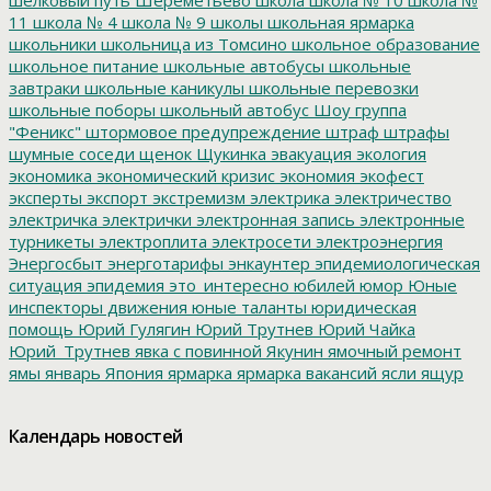
11
школа № 4
школа № 9
школы
школьная ярмарка
школьники
школьница из Томсино
школьное образование
школьное питание
школьные автобусы
школьные
завтраки
школьные каникулы
школьные перевозки
школьные поборы
школьный автобус
Шоу группа
"Феникс"
штормовое предупреждение
штраф
штрафы
шумные соседи
щенок
Щукинка
эвакуация
экология
экономика
экономический кризис
экономия
экофест
эксперты
экспорт
экстремизм
электрика
электричество
электричка
электрички
электронная запись
электронные
турникеты
электроплита
электросети
электроэнергия
Энергосбыт
энерготарифы
энкаунтер
эпидемиологическая
ситуация
эпидемия
это_интересно
юбилей
юмор
Юные
инспекторы движения
юные таланты
юридическая
помощь
Юрий Гулягин
Юрий Трутнев
Юрий Чайка
Юрий_Трутнев
явка с повинной
Якунин
ямочный ремонт
ямы
январь
Япония
ярмарка
ярмарка вакансий
ясли
ящур
Календарь новостей