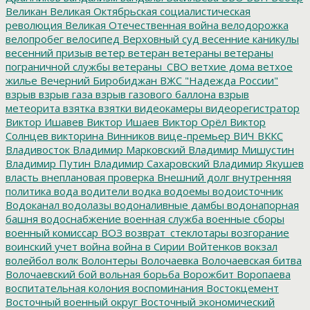
Великан
Великая Октябрьская социалистическая
революция
Великая Отечественная война
велодорожка
велопробег
велосипед
Верховный суд
весенние каникулы
весенний призыв
ветер
ветеран
ветераны
ветераны
пограничной службы
ветераны_СВО
ветхие дома
ветхое
жилье
Вечерний Биробиджан
ВЖС "Надежда России"
взрыв
взрыв газа
взрыв газового баллона
взрыв
метеорита
взятка
взятки
видеокамеры
видеорегистратор
Виктор Ишавев
Виктор Ишаев
Виктор Орёл
Виктор
Солнцев
викторина
Винников
вице-премьер
ВИЧ
ВККС
Владивосток
Владимир Марковский
Владимир Мишустин
Владимир Путин
Владимир Сахаровский
Владимир Якушев
власть
внеплановая проверка
Внешний долг
внутренняя
политика
вода
водители
водка
водоемы
водоисточник
Водоканал
водолазы
водоналивные дамбы
водонапорная
башня
водоснабжение
военная служба
военные сборы
военный комиссар
ВОЗ
возврат_стеклотары
возгорание
воинский учет
война
война в Сирии
Войтенков
вокзал
волейбол
волк
Волонтеры
Волочаевка
Волочаевская битва
Волочаевский бой
вольная борьба
Ворожбит
Воропаева
воспитательная колония
воспоминания
Востокцемент
Восточный военный округ
Восточный экономический