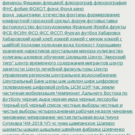
финансы
Фишман
флешмоб
флюорограф
флюорография
ФНС
фобия
ФОКОТ
фонд
Фонд кино
фонд_защитники_отечества
фонтаны
формирование
комфортной городской среды\
форум
фотовыставка
фотоискусство
фотохудожники
Франция
Фрейд
фрукты
ФСБ
ФСИН
ФСО
ФСС
ФССП
Фургал
футбол
Хабаровск
Хабаровский край
хлеб
хоккей
хоккей с мячом
хоккей с
шайбой
Холдоми
холодная вода
Холокост
Хорошавин
хранение наркотиков
хрустальная менора
хулиганство
хулиганы
целевое обучение
Целищев
Центр "Амурский
тигр"
центр временного содержания мигрантов
центр
занятости
Центр лечебной физкультуры
Центр
управления регионом
центральное водоснабжение
Центральный Банк
цены
цик
циклон
цирк
цифровое
телевидение
цифровой рубль
ЦСМ
ЦУР
Час земли
частичная мобилизация
Чемпионат Дальнего Востока по
футболу
черная дыра
черная икра
черные лесорубы
Черный куб
черный список
честные выборы
честные и
чистые выборы
четырехдневная рабочая неделя
чиновник
чиновники
чипирование
чистая питьевая вода
Чиунэ
Сугихара
ЧМ-2018
ЧП
чс
чума
шампанское
Шапиро
шахматы
шашки
шашлыки
швейная фабрика
Шевченко
шелковый путь
Шереметьево
школа
школа № 10
школа №