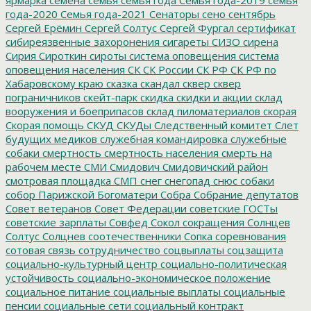
года-2020
Семья года-2021
Сенаторы
сено
сентябрь
Сергей Ерёмин
Сергей Солтус
Сергей Фургал
сертификат
сибиреязвенные захоронения
сигареты
СИЗО
сирена
Сирия
Сироткин
сироты
система оповещения
система
оповещения населения
СК
СК России
СК РФ
СК РФ по
Хабаровскому краю
сказка
скандал
сквер
сквер
пограничников
скейт-парк
скидка
скидки и акции
склад
вооружения и боеприпасов
склад пиломатериалов
скорая
Скорая помощь
СКУД
СКУДы
Следственный комитет
Слет
будущих медиков
служебная командировка
служебные
собаки
смертность
смертность населения
смерть на
рабочем месте
СМИ
Смидович
Смидовичский район
смотровая площадка
СМП
снег
снегопад
снюс
собаки
собор Парижской Богоматери
Собра
Собрание депутатов
Совет ветеранов
Совет Федерации
советские ГОСТы
советские зарплаты
Совфед
Сокол
сокращения
Солнцев
Солтус
Солцнев
соотечественники
Сопка
соревнования
сотовая связь
сотрудничество
соцвыплаты
соцзащита
социально-культурный центр
социально-политическая
устойчивость
социально-экономическое положение
социальное питание
социальные выплаты
социальные
пенсии
социальные сети
социальный контракт