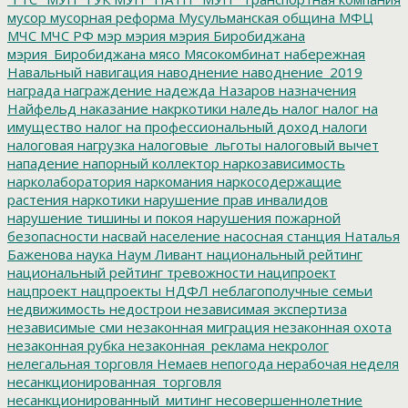
мусор
мусорная реформа
Мусульманская община
МФЦ
МЧС
МЧС РФ
мэр
мэрия
мэрия Биробиджана
мэрия_Биробиджана
мясо
Мясокомбинат
набережная
Навальный
навигация
наводнение
наводнение_2019
награда
награждение
надежда
Назаров
назначения
Найфельд
наказание
накркотики
наледь
налог
налог на
имущество
налог на профессиональный доход
налоги
налоговая нагрузка
налоговые_льготы
налоговый вычет
нападение
напорный коллектор
наркозависимость
нарколаборатория
наркомания
наркосодержащие
растения
наркотики
нарушение прав инвалидов
нарушение тишины и покоя
нарушения пожарной
безопасности
насвай
население
насосная станция
Наталья
Баженова
наука
Наум Ливант
национальный рейтинг
национальный рейтинг тревожности
наципроект
нацпроект
нацпроекты
НДФЛ
неблагополучные семьи
недвижимость
недострои
независимая экспертиза
независимые сми
незаконная миграция
незаконная охота
незаконная рубка
незаконная_реклама
некролог
нелегальная торговля
Немаев
непогода
нерабочая неделя
несанкционированная_торговля
несанкционированный_митинг
несовершеннолетние