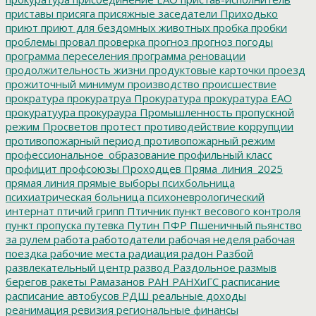
приставы
присяга
присяжные заседатели
Приходько
приют
приют для бездомных животных
пробка
пробки
проблемы
провал
проверка
прогноз
прогноз погоды
программа переселения
программа реновации
продолжительность жизни
продуктовые карточки
проезд
прожиточный минимум
производство
происшествие
прократура
прокуратруа
Прокуратура
прокуратура ЕАО
прокуратуура
прокураура
Промышленность
пропускной
режим
Просветов
протест
противодействие коррупции
противопожарный период
противопожарный режим
профессиональное_образование
профильный класс
профицит
профсоюзы
Проходцев
Пряма_линия_2025
прямая линия
прямые выборы
психбольница
психиатрическая больница
психоневрологический
интернат
птичий грипп
Птичник
пункт весового контроля
пункт пропуска
путевка
Путин
ПФР
Пшеничный
пьянство
за рулем
работа
работодатели
рабочая неделя
рабочая
поездка
рабочие места
радиация
радон
Разбой
развлекательный центр
развод
Раздольное
размыв
берегов
ракеты
Рамазанов
РАН
РАНХиГС
расписание
расписание автобусов
РДШ
реальные доходы
реанимация
ревизия
региональные финансы