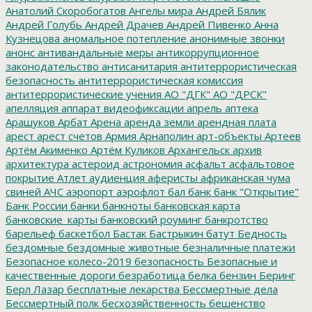
Анатолий Скоробогатов
Ангелы мира
Андрей Бялик
Андрей Голубь
Андрей Драчев
Андрей Пивенко
Анна
Кузнецова
аномальное потепление
анонимные звонки
анонс
антивандальные меры
антикоррупционное
законодательство
антисанитария
антитеррористическая
безопасность
антитеррористическая комиссия
антитеррористические учения
АО "ДГК"
АО "ДРСК"
апелляция
аппарат видеофиксации
апрель
аптека
Арашуков
Арбат
Арена
аренда земли
арендная плата
арест
арест счетов
Армия
Арнаполин
арт-объекты
Артеев
Артём Акименко
Артём Куликов
Архангельск
архив
архитектура
астероид
астрономия
асфальт
асфальтовое
покрытие
Атлет
аудиенция
аферисты
африканская чума
свиней
АЧС
аэропорт
аэрофлот
бал
банк
банк "Открытие"
Банк России
банки
банкноты
банковская карта
банковские_карты
банковский роуминг
банкротство
барельеф
баскетбол
Бастак
Бастрыкин
батут
Бедность
бездомные
бездомные животные
безналичные платежи
Безопасное колесо-2019
безопасность
Безопасные и
качественные дороги
безработица
белка
бензин
Беринг
Берл Лазар
бесплатные лекарства
Бессмертные дела
Бессмертный полк
бесхозяйственность
бешенство