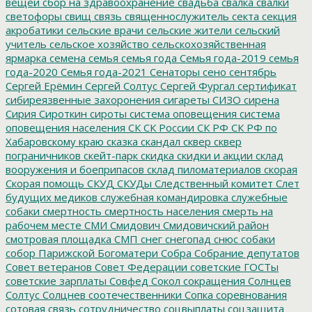
вещей
сбор на здравоохранение
свадьба
свалка
свалки
светофоры
свищ
связь
священнослужитель
секта
секция
акробатики
сельские врачи
сельские жители
сельский
учитель
сельское хозяйство
сельскохозяйственная
ярмарка
семена
семья
семья года
Семья года-2019
семья
года-2020
Семья года-2021
Сенаторы
сено
сентябрь
Сергей Ерёмин
Сергей Солтус
Сергей Фургал
сертификат
сибиреязвенные захоронения
сигареты
СИЗО
сирена
Сирия
Сироткин
сироты
система оповещения
система
оповещения населения
СК
СК России
СК РФ
СК РФ по
Хабаровскому краю
сказка
скандал
сквер
сквер
пограничников
скейт-парк
скидка
скидки и акции
склад
вооружения и боеприпасов
склад пиломатериалов
скорая
Скорая помощь
СКУД
СКУДы
Следственный комитет
Слет
будущих медиков
служебная командировка
служебные
собаки
смертность
смертность населения
смерть на
рабочем месте
СМИ
Смидович
Смидовичский район
смотровая площадка
СМП
снег
снегопад
снюс
собаки
собор Парижской Богоматери
Собра
Собрание депутатов
Совет ветеранов
Совет Федерации
советские ГОСТы
советские зарплаты
Совфед
Сокол
сокращения
Солнцев
Солтус
Солцнев
соотечественники
Сопка
соревнования
сотовая связь
сотрудничество
соцвыплаты
соцзащита