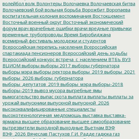
волейбол
волк
Волонтеры
Волочаевка
Волочаевская битва
Волочаевский бой
вольная борьба
Ворожбит
Воропаева
воспитательная колония
воспоминания
Востокцемент
Восточный военный округ
Восточный экономический
форум
врач
врачебные ошибки
врачи
вредные привычки
временные трубопроводы
Время Биробиджана
всемирный фестиваль молодежи и студентов
Всероссийская перепись населения
Всероссийская
спартакиада пенсионеров
Всероссийский день ходьбы
Всероссийский конкурс
встреча_с_населением
ВТБъ
ВУЗ
ВЦИОМ
выборы
выборы 2017
выборы губернатора
выборы мэра
выборы ректора
выборы_2019
выборы_2021
выборы_2026
выборы_губернатора
выборы_депутатов_2019
выборы_мэра
выборы-2018
выборы-2019
вывоз мусора
выгребные ямы
вымогательство
выпас скота
выплата
выплаты
выплаты за
урожай
выпускники
выпускной
выпускной_2026
высококвалифицированные специалисты
высокотехнологичная_медпомощь
выставка
выставка-
ярмарка
высшее образование
высшее самообразование
вытрезвители
выходной
выходные
Вьетнам
ВЭФ
ВЭФ_2026
Вячеслав Пастухов
Г.И. Радде
гадюка
газ