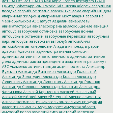
лет ЕАО
85_лет_ЕАО
9 мая
Apple
Forbes
Instagram
L-410
QR-код
WhatsApp
Wi-Fi
WorldSkills Russia
аборты
аварийная
посадка
аварийное жилье
аварийные дома
аварийный дом
аварийный жилфонд
аварийный мост
авария
авария на
Чернобыльской АЭС
август
Авдалян
авиабилеты
авиакатастрофа
авиалесоохрана
авиасообщение
авиация
автобус
автобусная остановка
автобусные войны
автобусные остановки
автобусные перевозки
автобусный
парк
автобусы
автовокзал
автоклуб
автомобили
автомобиль
автоперевозки
Агада
агитпоезд
аграрии
адвокат
Адвокаты
административная комиссия
административная ответственность
административное
дело
администрация президента
азартные игры
азимут
АЗС
Акименко
активист
акция
акция протеста
Александр
Буксман
Александр Винников
Александр Головатый
Александр Золотухин
Александр Козлов
Александр
Левинталь
Александр Ливенталь
Александр Романов
Александр Соловьев
Александр Чаплыгин
Александра
Филиппова
Алексей Корниенко
Алексей Навальный
Алексей Хозяйский
Алексей Черный
Алеппо
алименты
Алиса
алкоголизация
Алкоголь
алкогольная продукция
аллергия
альманах
Амур
Амурзет
Амурская область
Амурский полоз
амурский тигр
Анатолий Мелешко