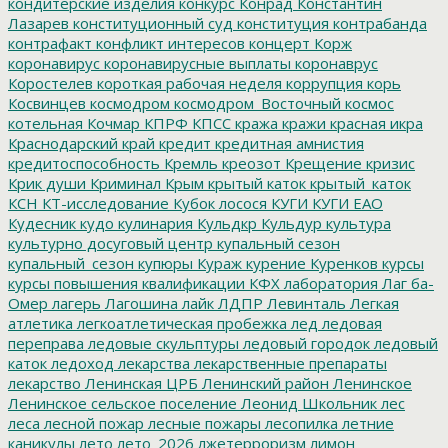
кондитерские изделия
конкурс
Конрад
Константин
Лазарев
конституционный суд
конституция
контрабанда
контрафакт
конфликт интересов
концерт
Корж
коронавирус
коронавирусные выплаты
коронаврус
Коростелев
короткая рабочая неделя
коррупция
корь
Косвинцев
космодром
космодром_Восточный
космос
котельная
Кочмар
КПРФ
КПСС
кража
кражи
красная икра
Краснодарский край
кредит
кредитная амнистия
кредитоспособность
Кремль
креозот
Крещение
кризис
Крик души
Криминал
Крым
крытый каток
крытый_каток
КСН
КТ-исследование
Кубок лосося
КУГИ
КУГИ ЕАО
Кудесник
кудо
кулинария
Кульдкр
Кульдур
культура
культурно досуговый центр
купальный сезон
купальный_сезон
купюры
Кураж
курение
Куренков
курсы
курсы повышения квалификации
КФХ
лаборатория
Лаг ба-
Омер
лагерь
Лагошина
лайк
ЛДПР
Левинталь
Легкая
атлетика
легкоатлетическая пробежка
лед
ледовая
переправа
ледовые скульптуры
ледовый городок
ледовый
каток
ледоход
лекарства
лекарственные препараты
лекарство
Ленинская ЦРБ
Ленинский район
Ленинское
Ленинское сельское поселение
Леонид Школьник
лес
леса
лесной пожар
лесные пожары
лесопилка
летние
каникулы
лето
лето_2026
лжетерроризм
лимон