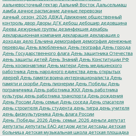
дальневосточный гектар
Дальний Восток
Дальсельмаш
дамба
дачное расписание
дачные перевозки
дачный_сезон_2026
ДВЖД
Движение общественный
контроль
двор
Дворы
ДГК
дебош
дебошир
дедовщина
Деева
дежурные группы
дезинфекция
декабрь
декларационная компания
декларация
декларация о
доходах
дело Ельчина
демография
демогрфия
денежные
переводы
День влюбленных
День географа
День города
День Государственного флага
День защитника Отечества
день защиты детей
День Знаний
День Конституции РФ
День космонавтики
День матери
День медицинского
работника
День народного единства
день открытых
дверей
День памяти воина-интернационалиста
День
памяти и скорби
День пионерии
День Победы
День
пограничника
День работника ЖКХ
День работника
культуры
день работника транспорта
День рождения
День России
День семьи
День соседа
День спасателя
день строителя
День студента
день тигра
день учителя
день физкультурника
День флага России
День_Победы_2026
День_семьи_2026
деньги
депутат
депутаты
депутаты ЕАО
детдом
дети
детсады
детская
больница
детская музыкальная школа
детская площадка