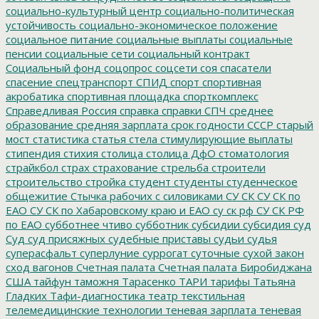
социально-культурный центр
социально-политическая
устойчивость
социально-экономическое положение
социальное питание
социальные выплаты
социальные
пенсии
социальные сети
социальный контракт
Социальный фонд
соцопрос
соцсети
соя
спасатели
спасение
спецтранспорт
СПИД
спорт
спортивная
акробатика
спортивная площадка
спорткомплекс
Справедливая Россия
справка
справки
СПЧ
среднее
образование
средняя зарплата
срок годности
СССР
старый
мост
статистика
статья
стела
стимулирующие выплаты
стипендия
стихия
столица
столица ДфО
стоматология
страйкбол
страх
страхование
стрельба
строители
строительство
стройка
студент
студенты
студенческое
общежитие
Стычка рабочих с силовиками
СУ СК
СУ СК по
ЕАО
СУ СК по Хабаровскому краю и ЕАО
су ск рф
СУ СК РФ
по ЕАО
субботнее чтиво
субботник
субсидии
субсидия
суд
Суд
суд присяжных
судебные приставы
судьи
судья
суперасфальт
суперлуние
суррогат
суточные
сухой закон
сход вагонов
Счетная палата
Счетная палата Биробиджана
США
тайфун
таможня
Тарасенко
ТАРИ
тарифы
Татьяна
Гладких
Тафи-диагностика
театр
текстильная
телемедицинские технологии
теневая зарплата
теневая