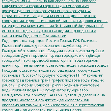
газификация ЕАО
Галина Кашапова
Галина Соколова
Галушка
гараж
гаражи
Гаршин
ГДК
Генеральная
прокуратура
генпрокуратура
Генпрокуратура РФ
гериатрия
ГЖИ
ГИБДД
Гиви
Гигант
гидрозащитные
сооружения
гидрологическая обстановка
гидрологическая
ситуация
гимназия
гимназия № 1
главный федеральный
инспектор
год культурного наследия
год педагога и
наставника
Год семьи
Год экологии
Год_единства_народов_России
Гознак
ГОК
Голикова
Головатый
гололед
голосование
голубая сорока
Гольдштейн
гомеопатия
Гордума
горки
горки на Арбате
городская Дума
городская среда
городское кладбище
городской парк
городской пляж
горячая вода
горячая
линия
горячее питание
госавтоинспекция
госархив
госдолг
Госдума
госжилинспекция
господдержка
госслужащие
гостиница "Восток"
госуслуги
госхакупки
ГП "Фармация"
грабеж
град
граница
грант
график подвоза воды
график
работы
Григорий Волохов
Грипп
Грудинин
грунтовые
воды
грязная вода
ГТО
губернатор
губернатор
Гольдштейн
губернатор ЕАО
ГУК
Гулягин
Д
давление на
предпринимателей
дайджест
Дальневосточная
оперативная таможня
Дальневосточная энергетическая
компания
Дальневосточное ГУ Банка России