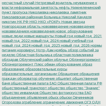
несчастный случай
Нетрезвый водитель
неуважение к
власти
неформальная занятость
нефть
Нижнеленинский
пункт пропуска
Николаевка
николаевка_памятник
Николаевская районная больница
Николай Канделя
никотин
НК РФ
НКО
НКО «РОКР»
Новая звезда
Новгородская область
нововвведение
нововведение
нововведениея
нововведения
новое_оборудование
новые люди
новые маршруты
Новый год
новый год_2021
новый год_2022
новый год_2024
новый учебный год
новый_год_2024
новый_год_2025
новый_год_2026
нормы
питания
норовирус
Нотр-Дам
ноябрь
обзор событий за
неделю
Областная больница
областная поликлиника
облздрав
Облученский район
облучье
Облэнергоремонт
Облэнергоремонт Плюс
обман
оборудование
образ
образование
образовательные курсы
образовательные_организации
Обращение
обращения
граждан
обсерватор
обучение
общепит
общественная
баня
общественная палата ЕАО
Общественная палата РФ
общественный транспорт
общество
общество "Знание"
общество инвалидов
Общество фотоискусства ЕАО
объединение
объявления
обыск
обыски
Овчинников
Огородова
ограбление
ограничение движения
ОГЭ
ОДН