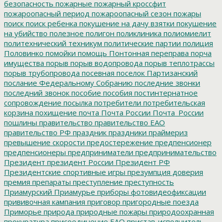
безопасность
пожарные
пожарный кроссфит
пожароопасный период
пожароопасный сезон
пожары
поиск
поиск ребенка
покушение на дачу взятки
покушение
на убийство
полезное
полигон
поликлиника
полиомиелит
политехнический техникум
политические партии
полиция
Половинко
помойки
помощь
Понтонная переправа
порча
имущества
порыв
порыв водопровода
порыв теплотрассы
порыв трубопровода
посевная
поселок Партизанский
послание Федеральному Собранию
последние звонки
последний звонок
пособие
пособия
постинтернатное
сопровождение
посылка
потребители
потребительская
корзина
похищение
почта
Почта России
Почта_России
пошлины
правительство
правительство ЕАО
правительство РФ
праздник
праздники
праймериз
превышение скорости
предостережение
предпенсионер
предпенсионеры
предприниматели
предпринимательство
Президент
президент России
Президент РФ
Президентские спортивные игры
презумпция доверия
премия
препараты
преступление
преступность
Приамурский
Приамурье
приборы фотовидеофиксации
прививочная кампания
приговор
пригородные поезда
Приморье
природа
природные пожары
природоохранная
прокуратура
присоединение ЕАО
пристав-исполнитель