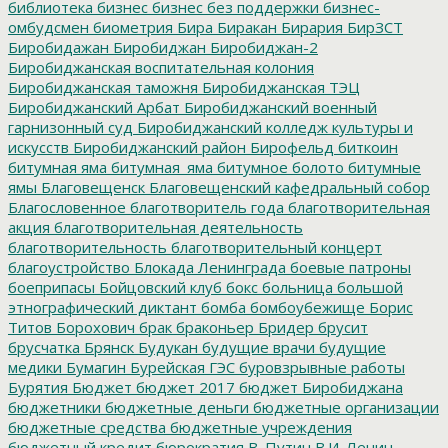
библиотека
бизнес
бизнес без поддержки
бизнес-
омбудсмен
биометрия
Бира
Биракан
Бирария
БирЗСТ
Биробидажан
Биробиджан
Биробиджан-2
Биробиджанская воспитательная колония
Биробиджанская таможня
Биробиджанская ТЭЦ
Биробиджанский Арбат
Биробиджанский военный
гарнизонный суд
Биробиджанский колледж культуры и
искусств
Биробиджанский район
Бирофельд
биткоин
битумная яма
битумная_яма
битумное болото
битумные
ямы
Благовещенск
Благовещенский кафедральный собор
Благословенное
благотворитель года
благотворительная
акция
благотворительная деятельность
благотворительность
благотворительный концерт
благоустройство
Блокада Ленинграда
боевые патроны
боеприпасы
Бойцовский клуб
бокс
больница
большой
этнографический диктант
бомба
бомбоубежище
Борис
Титов
Борохович
брак
браконьер
Бридер
брусит
брусчатка
Брянск
Будукан
будущие врачи
будущие
медики
Бумагин
Бурейская ГЭС
буровзрывные работы
Бурятия
Бюджет
бюджет 2017
бюджет Биробиджана
бюджетники
бюджетные деньги
бюджетные организации
бюджетные средства
бюджетные учреждения
бюджетный кредит
бюрократия
В. Путин
В.И. Ленин