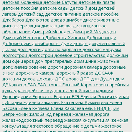
детская_больница
детские батуты
детские выплаты
детские пособия
детские сады
детский дом
детский
лагерь
детский сад
детское питание
детское пособие
Джабаров
Джанхотов
дзюдо
диабет
дикие животные
диспансеризация
дистанционка
дистанционное
образование
Дмитрий Меведев
Дмитрий Медведев
Дмитрий Нестеров
Доблесть_Хингана
Добрые люди
Добрые руки
довыборы_в_Думу
дождь
документальный
фильм
долг
долги
долги по зарплате
долговая нагрузка
долгострои
долгострой
долевое строительство
должники
дом офицеров
дом престарелых
домашние животные
допфинансирование
дороги
дорожная камера
дорожные
знаки
дорожные камеры
дорожный радар
ДОСААФ
дотации
доход
доходы
ДПС
дрова
ДТП
дтп
Дудин
дым
ДЭК
дюкер
ЕАО
ЕАО_тонет
Евгений Коростелев
еврейская
культура
еврейская_мудрость
еврейские традиции
Евровидение
Евросеть
Еврстат
ЕГЭ
Единая Россия
единая
субсидия
Единый заказчик
Екатерина Румянцева
Елена
Басова
Елена Князева
Елена Хахалева
ель
ЕНВД
Ефим
Вепринский
жалоба
жд переезд
железная дорога
железнодорожный переезд
женская кнсультация
женская
консультация
жестокое обращение с детьми
жестокое
обращение с животными
жестокость
живодер
живопись