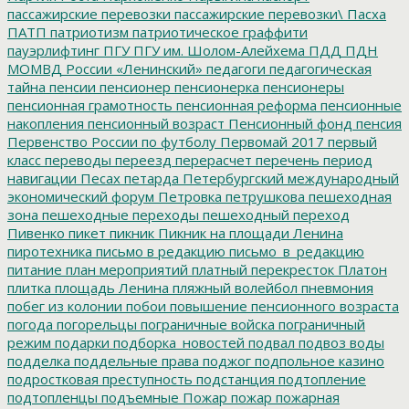
пассажирские перевозки
пассажирские перевозки\
Пасха
ПАТП
патриотизм
патриотическое граффити
пауэрлифтинг
ПГУ
ПГУ им. Шолом-Алейхема
ПДД
ПДН
МОМВД России «Ленинский»
педагоги
педагогическая
тайна
пенсии
пенсионер
пенсионерка
пенсионеры
пенсионная грамотность
пенсионная реформа
пенсионные
накопления
пенсионный возраст
Пенсионный фонд
пенсия
Первенство России по футболу
Первомай 2017
первый
класс
переводы
переезд
перерасчет
перечень
период
навигации
Песах
петарда
Петербургский международный
экономический форум
Петровка
петрушкова
пешеходная
зона
пешеходные переходы
пешеходный переход
Пивенко
пикет
пикник
Пикник на площади Ленина
пиротехника
письмо в редакцию
письмо_в_редакцию
питание
план мероприятий
платный перекресток
Платон
плитка
площадь Ленина
пляжный волейбол
пневмония
побег из колонии
побои
повышение пенсионного возраста
погода
погорельцы
пограничные войска
пограничный
режим
подарки
подборка_новостей
подвал
подвоз воды
подделка
поддельные права
поджог
подпольное казино
подростковая преступность
подстанция
подтопление
подтопленцы
подъемные
Пожар
пожар
пожарная