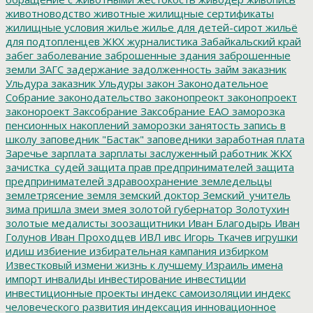
животноводство
животные
жилищные сертификаты
жилищные условия
жилье
жилье для детей-сирот
жильё
для подтопленцев
ЖКХ
журналистика
Забайкальский край
забег
заболевание
заброшенные здания
заброшенные
земли
ЗАГС
задержание
задолженность
займ
заказник
Ульдура
заказник Ульдуры
закон
Законодательное
Собрание
законодательство
законопреокт
законопроект
законороект
Заксобрание
Заксобрание ЕАО
заморозка
пенсионных накоплений
заморозки
занятость
запись в
школу
заповедник "Бастак"
заповедники
заработная плата
Заречье
зарплата
зарплаты
заслуженный работник ЖКХ
зачистка_судей
защита прав предпринимателей
защита
предпринимателей
здравоохранение
земледельцы
землетрясение
земля
земский доктор
Земский_учитель
зима пришла
змеи
змея
золотой губернатор
Золотухин
золотые медалисты
зоозащитники
Иван Благодырь
Иван
Голунов
Иван Проходцев
ИВЛ
ивс
Игорь Ткачев
игрушки
идиш
избиение
избирательная кампания
избирком
Известковый
измени жизнь к лучшему
Израиль
имена
импорт
инвалиды
инвестирование
инвестиции
инвестиционные проекты
индекс самоизоляции
индекс
человеческого развития
индексация
инновационное