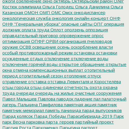
ожоги
озеленение
окно
октябрь
Октябрьский район
Олег
Костюк
олимпиада
Ольга Голодец
Ольга Данилина
Ольга
Казанская
ОМОН
ОМП
ОМС
Омск
онкодиспансер
онкологическая служба
онкология
онлайн-концерт
ОНФ
ОНФ "Генеральная уборка"
опасные сайты
ОПГ
операция
должник
оплата труда
Оплот
оползень
оппозиция
оправдательный приговор
опровержение
опрос
оптимизация
ОПФР
ОРВИ
организация пчеловодов
оружие
ОСВВ
освещение
осень
оскорбление власти
особый противопожарный режим
остановка
остановки
осужденные
отдых
отключение
отключение воды
отключение горячей воды
открытое обращение
открытые
окна
отмена компенсационных выплат
отопительный
период
отопительный сезон
отопление
отпуск
отравление
отставка
отставка Левинталя и Коростелёва
отцы города
отцы-одиночки
отчетность
охота
охрана
труда
очереди
очередь на жилье
очистные сооружения
Павел Малышев
Павлова
паводок
падение
пал
палаточный
лагерь
Палькина
Памфилова
памятная акция
памятник
памятник-мемориал
память
панихида
парад выпускников
Парад колясок
Парад Победы
Парасибириада-2019
Парк
парк Весна
парковка
парта_героев
партийный проект
Партия Роста
Пархоменко
Парыгина
паспорт