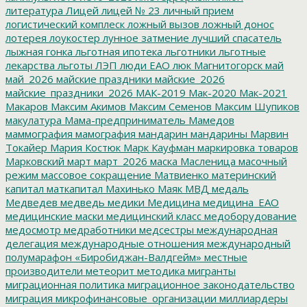
литература
Лицей
лицей № 23
личный прием
логистический комплеск
ложный вызов
ложный донос
лотерея
лоукостер
лунное затмение
лучший спасатель
лыжная гонка
льготная ипотека
льготники
льготные
лекарства
льготы
ЛЭП
люди ЕАО
люк
Магнитогорск
май
май_2026
майские праздники
майские_2026
майские_праздники_2026
МАК-2019
Мак-2020
Мак-2021
Макаров
Максим Акимов
Максим Семенов
Максим Шупиков
макулатура
Мама-предприниматель
Мамедов
маммография
мамография
мандарин
мандарины
Марвин
Токайер
Мария Костюк
Марк Кауфман
маркировка товаров
Марковский
март
март_2026
маска
Масленица
масочный
режим
массовое сокращение
Матвиенко
материнский
капитал
маткапитал
Махинько
Маяк
МВД
медаль
Медведев
медведь
медики
Медицина
медицина_ЕАО
медицинские маски
медицинский класс
медоборудование
медосмотр
медработники
медсестры
международная
делегация
международные отношения
международный
полумарафон «Биробиджан-Валдгейм»
местные
производители
метеорит
методика
мигранты
миграционная политика
миграционное законодательство
миграция
микрофинансовые_организации
миллиардеры