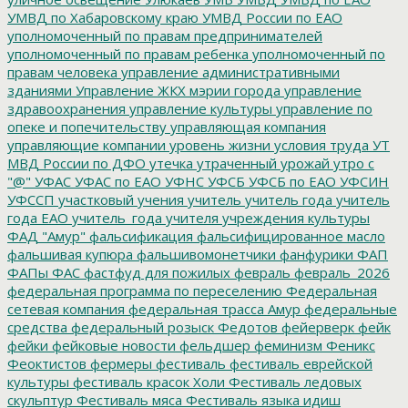
УМВД по Хабаровскому краю
УМВД России по ЕАО
уполномоченный по правам предпринимателей
уполномоченный по правам ребенка
уполномоченный по
правам человека
управление административными
зданиями
Управление ЖКХ мэрии города
управление
здравоохранения
управление культуры
управление по
опеке и попечительству
управляющая компания
управляющие компании
уровень жизни
условия труда
УТ
МВД России по ДФО
утечка
утраченный урожай
утро с
"@"
УФАС
УФАС по ЕАО
УФНС
УФСБ
УФСБ по ЕАО
УФСИН
УФССП
участковый
учения
учитель
учитель года
учитель
года ЕАО
учитель_года
учителя
учреждения культуры
ФАД "Амур"
фальсификация
фальсифицированное масло
фальшивая купюра
фальшивомонетчики
фанфурики
ФАП
ФАПы
ФАС
фастфуд для пожилых
февраль
февраль_2026
федеральная программа по переселению
Федеральная
сетевая компания
федеральная трасса Амур
федеральные
средства
федеральный розыск
Федотов
фейерверк
фейк
фейки
фейковые новости
фельдшер
феминизм
Феникс
Феоктистов
фермеры
фестиваль
фестиваль еврейской
культуры
фестиваль красок Холи
Фестиваль ледовых
скульптур
Фестиваль мяса
Фестиваль языка идиш