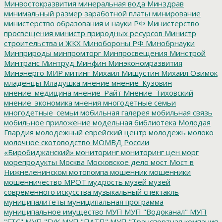
Минвостокразвития
минеральная вода
Минздрав
минимальный размер заработной платы
минирование
министерство образования и науки РФ
Министерство
просвещения
министр природных ресурсов
Министр
строительства и ЖКХ
Минобороны РФ
Минобрнауки
Минприроды
минпромторг
Минпросвещения
Минстрой
Минтранс
Минтруд
Минфин
Минэкономразвития
Минэнерго
МИР
митинг
Михаил Мишустин
Михаил Озимок
младенцы
Младушка
мнение
мнение_Кузовин
мнение_медицина
мнение_Райт
Мнение_Тиховский
мнение_экономика
мнения
многодетные семьи
многодетные_семьи
мобильная галерея
мобильная связь
мобильное приложение
модельная библиотека
Молодая
Гвардия
молодежный еврейский центр
молодежь
молоко
молочное скотоводство
МОМВД России
«Биробиджанский»
мониторинг
мониторинг цен
морг
морепродукты
Москва
Московское дело
мост
Мост в
Нижнеленинском
мотопомпа
мошенник
мошенники
мошенничество
МРОТ
мудрость
музей
музей
современного искусства
музыкальный спектакль
муниципалитеты
муниципальная программа
муниципальное имущество
МУП
МУП "Водоканал"
МУП
"ГТС"
МУП "ГУК
МУП "ПАТП"
МУП "Транспортная компания