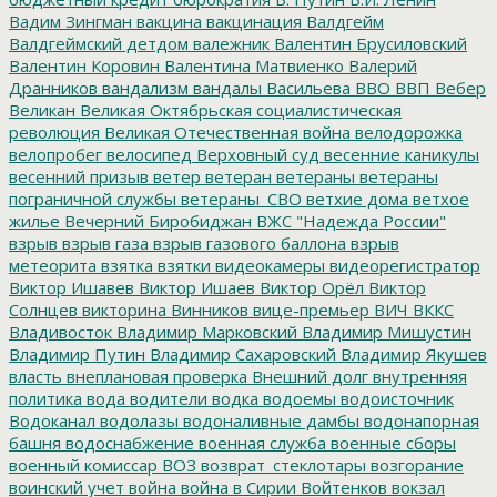
Вадим Зингман
вакцина
вакцинация
Валдгейм
Валдгеймский детдом
валежник
Валентин Брусиловский
Валентин Коровин
Валентина Матвиенко
Валерий
Дранников
вандализм
вандалы
Васильева
ВВО
ВВП
Вебер
Великан
Великая Октябрьская социалистическая
революция
Великая Отечественная война
велодорожка
велопробег
велосипед
Верховный суд
весенние каникулы
весенний призыв
ветер
ветеран
ветераны
ветераны
пограничной службы
ветераны_СВО
ветхие дома
ветхое
жилье
Вечерний Биробиджан
ВЖС "Надежда России"
взрыв
взрыв газа
взрыв газового баллона
взрыв
метеорита
взятка
взятки
видеокамеры
видеорегистратор
Виктор Ишавев
Виктор Ишаев
Виктор Орёл
Виктор
Солнцев
викторина
Винников
вице-премьер
ВИЧ
ВККС
Владивосток
Владимир Марковский
Владимир Мишустин
Владимир Путин
Владимир Сахаровский
Владимир Якушев
власть
внеплановая проверка
Внешний долг
внутренняя
политика
вода
водители
водка
водоемы
водоисточник
Водоканал
водолазы
водоналивные дамбы
водонапорная
башня
водоснабжение
военная служба
военные сборы
военный комиссар
ВОЗ
возврат_стеклотары
возгорание
воинский учет
война
война в Сирии
Войтенков
вокзал