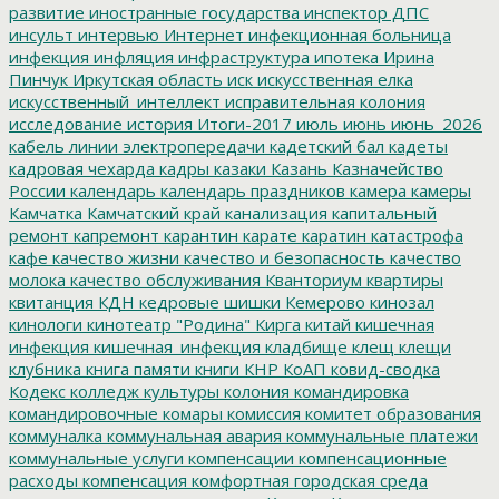
развитие
иностранные государства
инспектор ДПС
инсульт
интервью
Интернет
инфекционная больница
инфекция
инфляция
инфраструктура
ипотека
Ирина
Пинчук
Иркутская область
иск
искусственная елка
искусственный_интеллект
исправительная колония
исследование
история
Итоги-2017
июль
июнь
июнь_2026
кабель линии электропередачи
кадетский бал
кадеты
кадровая чехарда
кадры
казаки
Казань
Казначейство
России
календарь
календарь праздников
камера
камеры
Камчатка
Камчатский край
канализация
капитальный
ремонт
капремонт
карантин
карате
каратин
катастрофа
кафе
качество жизни
качество и безопасность
качество
молока
качество обслуживания
Кванториум
квартиры
квитанция
КДН
кедровые шишки
Кемерово
кинозал
кинологи
кинотеатр "Родина"
Кирга
китай
кишечная
инфекция
кишечная_инфекция
кладбище
клещ
клещи
клубника
книга памяти
книги
КНР
КоАП
ковид-сводка
Кодекс
колледж культуры
колония
командировка
командировочные
комары
комиссия
комитет образования
коммуналка
коммунальная авария
коммунальные платежи
коммунальные услуги
компенсации
компенсационные
расходы
компенсация
комфортная городская среда