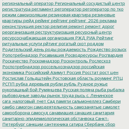
региональный оператор
Региональный сосудистый центр
регистратура
регламент
регоператор
регоператор по тко
режим самоизоляции
резиновая квартира
резиновые
квартиры
рейд
рейинг
рейтинг
рейтинг_2026
реклама
реконструкция
ректор
религия
ремонт
ремонт дорог
реорганизация
реструктуризация
ресурсный центр
ресурсоснабжающая организация
РЖД
РИА Рейтинг
ритуальные услуги
рйтинг
рогатый скот
роддом
Родительский день
роды
рождаемость
Рождество
розыск
Ропотребнадзор
Росавиация
Росводресурсы
Росгвардия
Роскачество
Роскомнадзор
Росконтроль
Рослесхоз
Роспотребнадзор
россельхознадзор
российская
экономика
Российский Азимут
Россия
Росстат
рост цен
Ростислав Гольдштейн
Ростовская область
роуминг
РПЦ
РСПП
рубка деревьев
рубли
рубль
Рудное
ружье
рукопашный бой
Румянцева
Русская поляна
рыба
рыбалка
рыбоводные заводы
рынок труда
рысь
с. Ленинское
сага_налоговый_гнет
Сад памяти
сальмонеллез
Самбери
самбо
самогон
самодеятельность
самозанятые
самолет
самооборона
самосуд
санавиация
санация
санитария
санитарно-эпидемиологическая обстанвока
Санкт-
Петербург
санкции
сантехника
сатира
Сбербанк
сбор