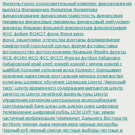
Физкультурно-оздоровительный комплекс
фиксированная
выплата
Филармония
Филиппов
Филиппова
финансирование
финансовая грамотность
финансовая
пирамида
финансовые пирамиды
финансовый омбудсмен
финансы
Фишман
флешмоб
флюорограф
флюорография
ФНС
фобия
ФОКОТ
фонд
Фонд кино
фонд_защитники_отечества
фонтаны
формирование
комфортной городской среды\
форум
фотовыставка
фотоискусство
фотохудожники
Франция
Фрейд
фрукты
ФСБ
ФСИН
ФСО
ФСС
ФССП
Фургал
футбол
Хабаровск
Хабаровский край
хлеб
хоккей
хоккей с мячом
хоккей с
шайбой
Холдоми
холодная вода
Холокост
Хорошавин
хранение наркотиков
хрустальная менора
хулиганство
хулиганы
целевое обучение
Целищев
Центр "Амурский
тигр"
центр временного содержания мигрантов
центр
занятости
Центр лечебной физкультуры
Центр
управления регионом
центральное водоснабжение
Центральный Банк
цены
цик
циклон
цирк
цифровое
телевидение
цифровой рубль
ЦСМ
ЦУР
Час земли
частичная мобилизация
Чемпионат Дальнего Востока по
футболу
черная дыра
черная икра
черные лесорубы
Черный куб
черный список
честные выборы
честные и