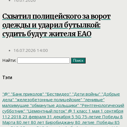
16.07.2026
Схватил полицейского за ворот
одежды и ударил бутылкой:
судить будут жителя ЕАО
16.07.2026 14:00
Найти:
Тэги
"@"
"Банк приколов"
"Бествидео"
"Дети войны"
"Добрые
дела"
"железобетонные полицейские"
"ленивые"
малоимущие
"обманутые дольщики"
"Рентгенологический
субботник"
"Цементный поток"
@
1 класс
1 мая
1 сентября
112
2018
23 февраля
31 декабря
5
5G
75-летие Победы
8
Марта
80 лет
80 лет Биробиджану
80_летие_Победы
85