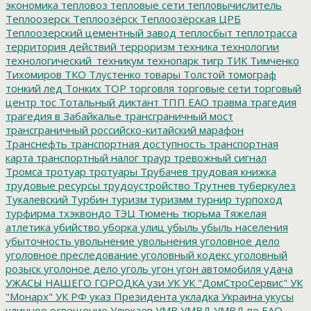
экономика
тепловоз
тепловые сети
тепловычислитель
Теплоозерск
Теплоозёрск
Теплоозёрская ЦРБ
Теплоозерский цементный завод
теплосбыт
теплотрасса
территория действий
терроризм
техника
технологии
технологический_техникум
технопарк
тигр
ТИК
Тимченко
Тихомиров
ТКО
Тлустенко
товары
Толстой
томограф
тонкий лед
Тонких
ТОР
торговля
торговые сети
торговый
центр
тос
Тотальный диктант
ТПП ЕАО
травма
трагедия
трагедия в Забайкалье
трансграничный мост
трансграничный российско-китайский марафон
Транснефть
транспортная доступность
транспортная
карта
транспортный налог
траур
тревожный сигнал
Тромса
тротуар
тротуары
Трубачев
трудовая книжка
трудовые ресурсы
трудоустройство
Трутнев
туберкулез
Тукалевский
Турбин
туризм
туризмм
турнир
турпоход
турфирма
тхэквондо
ТЭЦ
Тюмень
тюрьма
Тяжелая
атлетика
убийство
уборка улиц
убыль
убыль населения
убыточность
увольнение
увольнения
уголовное дело
уголовное преследование
уголовный кодекс
уголовный
розыск
уголоное дело
уголь
угон
угон автомобиля
удача
УЖАСЫ НАШЕГО ГОРОДКА
узи
УК
УК "ДомСтроСервис"
УК
"Монарх"
УК РФ
указ Президента
укладка
Украина
укусы
уличное освещение
Улюкаев
УМВ
УМВД
УМВД по ЕАО