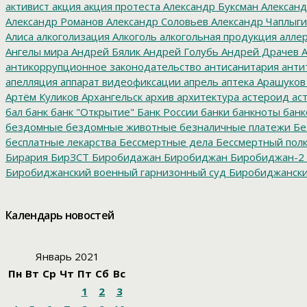
активист
акция
акция протеста
Александр Буксман
Александ
Александр Романов
Александр Соловьев
Александр Чаплыг
Алиса
алкоголизация
Алкоголь
алкогольная продукция
аллер
Ангелы мира
Андрей Бялик
Андрей Голубь
Андрей Драчев
А
антикоррупционное законодательство
антисанитария
анти
апелляция
аппарат видеофиксации
апрель
аптека
Арашуков
Артём Куликов
Архангельск
архив
архитектура
астероид
ас
бал
банк
банк "Открытие"
Банк России
банки
банкноты
банк
бездомные
бездомные животные
безналичные платежи
Бе
бесплатные лекарства
Бессмертные дела
Бессмертный пол
Бирария
БирЗСТ
Биробидажан
Биробиджан
Биробиджан-2
Биробиджанский военный гарнизонный суд
Биробиджанский
болото
битумные ямы
Благовещенск
Благовещенский кафе
благотворительность
благотворительный концерт
благоус
Календарь новостей
диктант
бомба
бомбоубежище
Борис Титов
Борохович
бра
буровзрывные работы
Бурятия
Бюджет
бюджет 2017
бюдж
учреждения
бюджетный кредит
бюрократия
В. Путин
В.И. 
Январь 2021
Коровин
Валентина Матвиенко
Валерий Дранников
вандал
Пн
Вт
Ср
Чт
Пт
Сб
Вс
Отечественная война
велодорожка
велопробег
велосипед
В
1
2
3
ветераны_СВО
ветхие дома
ветхое жилье
Вечерний Бироб