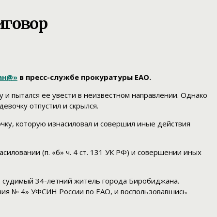
иговор
ан@»
в пресс-службе прокуратуры ЕАО.
у и пытался ее увести в неизвестном направлении. Однако
евочку отпустил и скрылся.
очку, которую изнасиловал и совершил иные действия
иловании (п. «б» ч. 4 ст. 131 УК РФ) и совершении иных
о судимый 34-летний житель города Биробиджана.
ния № 4» УФСИН России по ЕАО, и воспользовавшись