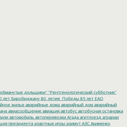
обманутые дольщики"
"Рентгенологический субботник"
0 лет Биробиджану
80_летие_Победы
85 лет ЕАО
йное жилье
аварийные дома
аварийный дом
аварийный
ана
авиасообщение
авиация
автобус
автобусная остановка
били
автомобиль
автоперевозки
Агада
агитпоезд
аграрии
ция президента
азартные игры
азимут
АЗС
Акименко