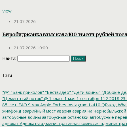
View
21.07.2026
Биробиджанка взыскала 100 тысяч рублей посл
21.07.2026 10:00
Найти:
Тэги
"@"
"Банк приколов"
"Бествидео"
"Дети войны"
"Добрые де
"Цементный поток"
@
1 класс
1 мая
1 сентября
112
2018
23 
85_лет_ЕАО
9 мая
Apple
Forbes
Instagram
L-410
QR-код
Wha
жилфонд
аварийный мост
авария
авария на Чернобыльской
автобусные войны
автобусные остановки
автобусные перев
адвокат
Адвокаты
административная комиссия
администрат