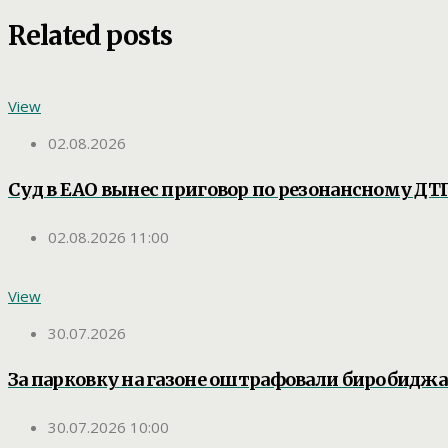
Related posts
View
02.08.2026
Суд в ЕАО вынес приговор по резонансному ДТП
02.08.2026 11:00
View
30.07.2026
За парковку на газоне оштрафовали биробидж
30.07.2026 10:00