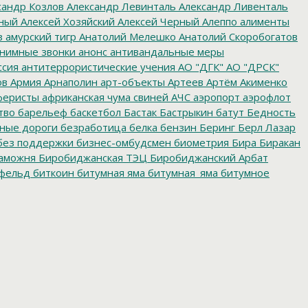
сандр Козлов
Александр Левинталь
Александр Ливенталь
ный
Алексей Хозяйский
Алексей Черный
Алеппо
алименты
з
амурский тигр
Анатолий Мелешко
Анатолий Скоробогатов
нимные звонки
анонс
антивандальные меры
ссия
антитеррористические учения
АО "ДГК"
АО "ДРСК"
ов
Армия
Арнаполин
арт-объекты
Артеев
Артём Акименко
еристы
африканская чума свиней
АЧС
аэропорт
аэрофлот
тво
барельеф
баскетбол
Бастак
Бастрыкин
батут
Бедность
нные дороги
безработица
белка
бензин
Беринг
Берл Лазар
без поддержки
бизнес-омбудсмен
биометрия
Бира
Биракан
аможня
Биробиджанская ТЭЦ
Биробиджанский Арбат
фельд
биткоин
битумная яма
битумная_яма
битумное
ворительная акция
благотворительная деятельность
ойцовский клуб
бокс
больница
большой этнографический
е врачи
будущие медики
Бумагин
Бурейская ГЭС
е организации
бюджетные средства
бюджетные
мский детдом
валежник
Валентин Брусиловский
Валентин
ябрьская социалистическая революция
Великая
теран
ветераны
ветераны пограничной службы
го баллона
взрыв метеорита
взятка
взятки
видеокамеры