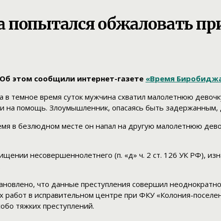
 попытался обжаловать пр
 Об этом сообщили интернет-газете
«Время Биробидж
на в темное время суток мужчина схватил малолетнюю девочк
и на помощь. Злоумышленник, опасаясь быть задержанным, д
ремя в безлюдном месте он напал на другую малолетнюю дев
нии несовершеннолетнего (п. «д» ч. 2 ст. 126 УК РФ), изнас
.
тановлено, что данные преступления совершил неоднократн
х работ в исправительном центре при ФКУ «Колония-поселе
обо тяжких преступлений.