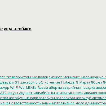
е укуса собаки
ла"
"железобетонные полицейские"
"ленивые" малоимущие
"
февраля
31 декабря
5
5G
75-летие Победы
8 Марта
80 лет
8
tsApp
Wi-Fi
WorldSkills Russia
аборты
аварийная посадка
авари
 АЭС
август
Авдалян
авиабилеты
авиакатастрофа
авиалесоохр
озки
автобусный парк
автобусы
автовокзал
автоклуб
автомо
ивная ответственность
административное дело
администра