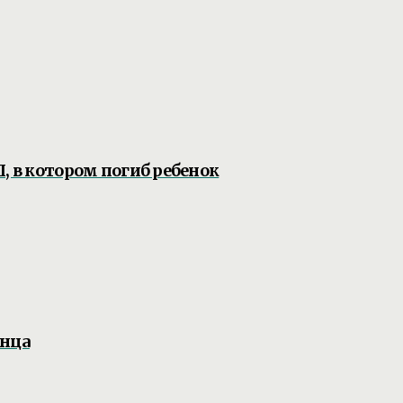
, в котором погиб ребенок
анца