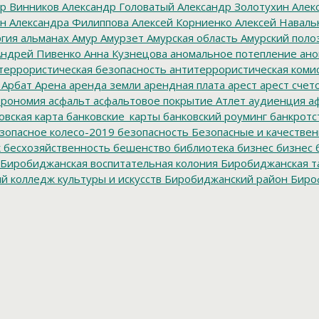
р Винников
Александр Головатый
Александр Золотухин
Алек
ин
Александра Филиппова
Алексей Корниенко
Алексей Наваль
гия
альманах
Амур
Амурзет
Амурская область
Амурский поло
ндрей Пивенко
Анна Кузнецова
аномальное потепление
ано
террористическая безопасность
антитеррористическая коми
Арбат
Арена
аренда земли
арендная плата
арест
арест счет
трономия
асфальт
асфальтовое покрытие
Атлет
аудиенция
аф
овская карта
банковские_карты
банковский роуминг
банкротс
зопасное колесо-2019
безопасность
Безопасные и качестве
к
бесхозяйственность
бешенство
библиотека
бизнес
бизнес 
Биробиджанская воспитательная колония
Биробиджанская т
 колледж культуры и искусств
Биробиджанский район
Биро
дральный собор
Благословенное
благотворитель года
благот
тройство
Блокада Ленинграда
боевые патроны
боеприпасы
Б
к
браконьер
Бридер
брусит
брусчатка
Брянск
Будукан
будущи
ет Биробиджана
бюджетники
бюджетные деньги
бюджетны
Ленин
Вадим Зингман
вакцина
вакцинация
Валдгейм
Валдгей
изм
вандалы
Васильева
ВВО
ВВП
Вебер
Великан
Великая Окт
ерховный суд
весенние каникулы
весенний призыв
ветер
ве
иджан
ВЖС "Надежда России"
взрыв
взрыв газа
взрыв газово