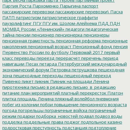
Партия Роста
Пархоменко
Парыгина
паспорт
пассажирские перевозки
пассажирские перевозки\
Пасха
ПАТП
патриотизм
патриотическое граффити
пауэрлифтинг
ПГУ
ПГУ им. Шолом-Алейхема
ПДД
ПДН
МОМВД России «Ленинский»
педагоги
педагогическая
тайна
пенсии
пенсионер
пенсионерка
пенсионеры
пенсионная грамотность
пенсионная реформа
пенсионные
накопления
пенсионный возраст
Пенсионный фонд
пенсия
Первенство России по футболу
Первомай 2017
первый
класс
переводы
переезд
перерасчет
перечень
период
навигации
Песах
петарда
Петербургский международный
экономический форум
Петровка
петрушкова
пешеходная
зона
пешеходные переходы
пешеходный переход
Пивенко
пикет
пикник
Пикник на площади Ленина
пиротехника
письмо в редакцию
письмо_в_редакцию
питание
план мероприятий
платный перекресток
Платон
плитка
площадь Ленина
пляжный волейбол
пневмония
побег из колонии
побои
повышение пенсионного возраста
погода
погорельцы
пограничные войска
пограничный
режим
подарки
подборка_новостей
подвал
подвоз воды
подделка
поддельные права
поджог
подпольное казино
подростковая преступность
подстанция
подтопление