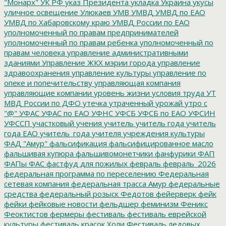
"Монарх"
УК РФ
указ Президента
укладка
Украина
укусы
уличное освещение
Улюкаев
УМВ
УМВД
УМВД по ЕАО
УМВД по Хабаровскому краю
УМВД России по ЕАО
уполномоченный по правам предпринимателей
уполномоченный по правам ребенка
уполномоченный по
правам человека
управление административными
зданиями
Управление ЖКХ мэрии города
управление
здравоохранения
управление культуры
управление по
опеке и попечительству
управляющая компания
управляющие компании
уровень жизни
условия труда
УТ
МВД России по ДФО
утечка
утраченный урожай
утро с
"@"
УФАС
УФАС по ЕАО
УФНС
УФСБ
УФСБ по ЕАО
УФСИН
УФССП
участковый
учения
учитель
учитель года
учитель
года ЕАО
учитель_года
учителя
учреждения культуры
ФАД "Амур"
фальсификация
фальсифицированное масло
фальшивая купюра
фальшивомонетчики
фанфурики
ФАП
ФАПы
ФАС
фастфуд для пожилых
февраль
февраль_2026
федеральная программа по переселению
Федеральная
сетевая компания
федеральная трасса Амур
федеральные
средства
федеральный розыск
Федотов
фейерверк
фейк
фейки
фейковые новости
фельдшер
феминизм
Феникс
Феоктистов
фермеры
фестиваль
фестиваль еврейской
культуры
фестиваль красок Холи
Фестиваль ледовых