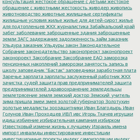
консультация
жестокое обращение с детьми
жестокое
обращение с животными
жестокость
живодер
живопись
животноводство
животные
жилищные сертификаты
жилищные условия
жилье
жилье для детей-сирот
жильё
для подтопленцев
ЖКХ
журналистика
Забайкальский край
забег
заболевание
заброшенные здания
заброшенные
земли
ЗАГС
задержание
задолженность
займ
заказник
Ульдура
заказник Ульдуры
закон
Законодательное
Собрание
законодательство
законопреокт
законопроект
законороект
Заксобрание
Заксобрание ЕАО
заморозка
пенсионных накоплений
заморозки
занятость
запись в
школу
заповедник "Бастак"
заповедники
заработная плата
Заречье
зарплата
зарплаты
заслуженный работник ЖКХ
зачистка_судей
защита прав предпринимателей
защита
предпринимателей
здравоохранение
земледельцы
землетрясение
земля
земский доктор
Земский_учитель
зима пришла
змеи
змея
золотой губернатор
Золотухин
золотые медалисты
зоозащитники
Иван Благодырь
Иван
Голунов
Иван Проходцев
ИВЛ
ивс
Игорь Ткачев
игрушки
идиш
избиение
избирательная кампания
избирком
Известковый
измени жизнь к лучшему
Израиль
имена
импорт
инвалиды
инвестирование
инвестиции
инвестиционные проекты
индекс самоизоляции
индекс