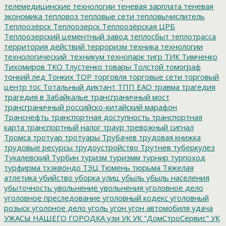
телемедицинские технологии
теневая зарплата
теневая
экономика
тепловоз
тепловые сети
тепловычислитель
Теплоозёрск
Теплоозерск
Теплоозёрская ЦРБ
Теплоозерский цементный завод
теплосбыт
теплотрасса
территория действий
терроризм
техника
технологии
технологический_техникум
технопарк
тигр
ТИК
Тимченко
Тихомиров
ТКО
Тлустенко
товары
Толстой
томограф
тонкий лед
Тонких
ТОР
торговля
торговые сети
торговый
центр
тос
Тотальный диктант
ТПП ЕАО
травма
трагедия
трагедия в Забайкалье
трансграничный мост
трансграничный российско-китайский марафон
Транснефть
транспортная доступность
транспортная
карта
транспортный налог
траур
тревожный сигнал
Тромса
тротуар
тротуары
Трубачев
трудовая книжка
трудовые ресурсы
трудоустройство
Трутнев
туберкулез
Тукалевский
Турбин
туризм
туризмм
турнир
турпоход
турфирма
тхэквондо
ТЭЦ
Тюмень
тюрьма
Тяжелая
атлетика
убийство
уборка улиц
убыль
убыль населения
убыточность
увольнение
увольнения
уголовное дело
уголовное преследование
уголовный кодекс
уголовный
розыск
уголоное дело
уголь
угон
угон автомобиля
удача
УЖАСЫ НАШЕГО ГОРОДКА
узи
УК
УК "ДомСтроСервис"
УК