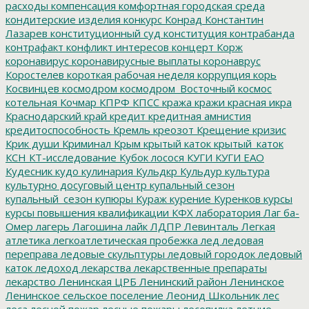
расходы
компенсация
комфортная городская среда
кондитерские изделия
конкурс
Конрад
Константин
Лазарев
конституционный суд
конституция
контрабанда
контрафакт
конфликт интересов
концерт
Корж
коронавирус
коронавирусные выплаты
коронаврус
Коростелев
короткая рабочая неделя
коррупция
корь
Косвинцев
космодром
космодром_Восточный
космос
котельная
Кочмар
КПРФ
КПСС
кража
кражи
красная икра
Краснодарский край
кредит
кредитная амнистия
кредитоспособность
Кремль
креозот
Крещение
кризис
Крик души
Криминал
Крым
крытый каток
крытый_каток
КСН
КТ-исследование
Кубок лосося
КУГИ
КУГИ ЕАО
Кудесник
кудо
кулинария
Кульдкр
Кульдур
культура
культурно досуговый центр
купальный сезон
купальный_сезон
купюры
Кураж
курение
Куренков
курсы
курсы повышения квалификации
КФХ
лаборатория
Лаг ба-
Омер
лагерь
Лагошина
лайк
ЛДПР
Левинталь
Легкая
атлетика
легкоатлетическая пробежка
лед
ледовая
переправа
ледовые скульптуры
ледовый городок
ледовый
каток
ледоход
лекарства
лекарственные препараты
лекарство
Ленинская ЦРБ
Ленинский район
Ленинское
Ленинское сельское поселение
Леонид Школьник
лес
леса
лесной пожар
лесные пожары
лесопилка
летние