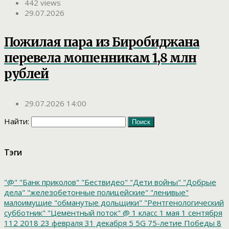
442 views
29.07.2026
Пожилая пара из Биробиджана
перевела мошенникам 1,8 млн
рублей
29.07.2026 14:00
Найти:
Тэги
"@"
"Банк приколов"
"Бествидео"
"Дети войны"
"Добрые
дела"
"железобетонные полицейские"
"ленивые"
малоимущие
"обманутые дольщики"
"Рентгенологический
субботник"
"Цементный поток"
@
1 класс
1 мая
1 сентября
112
2018
23 февраля
31 декабря
5
5G
75-летие Победы
8