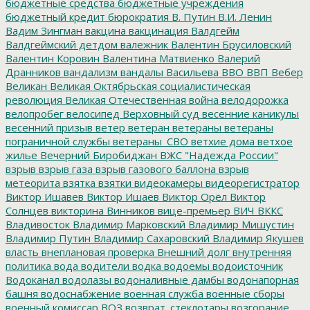
бюджетные средства
бюджетные учреждения
бюджетный кредит
бюрократия
В. Путин
В.И. Ленин
Вадим Зингман
вакцина
вакцинация
Валдгейм
Валдгеймский детдом
валежник
Валентин Брусиловский
Валентин Коровин
Валентина Матвиенко
Валерий
Дранников
вандализм
вандалы
Васильева
ВВО
ВВП
Вебер
Великан
Великая Октябрьская социалистическая
революция
Великая Отечественная война
велодорожка
велопробег
велосипед
Верховный суд
весенние каникулы
весенний призыв
ветер
ветеран
ветераны
ветераны
пограничной службы
ветераны_СВО
ветхие дома
ветхое
жилье
Вечерний Биробиджан
ВЖС "Надежда России"
взрыв
взрыв газа
взрыв газового баллона
взрыв
метеорита
взятка
взятки
видеокамеры
видеорегистратор
Виктор Ишавев
Виктор Ишаев
Виктор Орёл
Виктор
Солнцев
викторина
Винников
вице-премьер
ВИЧ
ВККС
Владивосток
Владимир Марковский
Владимир Мишустин
Владимир Путин
Владимир Сахаровский
Владимир Якушев
власть
внеплановая проверка
Внешний долг
внутренняя
политика
вода
водители
водка
водоемы
водоисточник
Водоканал
водолазы
водоналивные дамбы
водонапорная
башня
водоснабжение
военная служба
военные сборы
военный комиссар
ВОЗ
возврат_стеклотары
возгорание