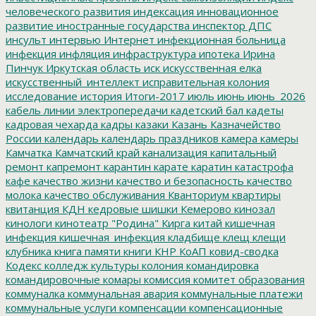
человеческого развития
индексация
инновационное
развитие
иностранные государства
инспектор ДПС
инсульт
интервью
Интернет
инфекционная больница
инфекция
инфляция
инфраструктура
ипотека
Ирина
Пинчук
Иркутская область
иск
искусственная елка
искусственный_интеллект
исправительная колония
исследование
история
Итоги-2017
июль
июнь
июнь_2026
кабель линии электропередачи
кадетский бал
кадеты
кадровая чехарда
кадры
казаки
Казань
Казначейство
России
календарь
календарь праздников
камера
камеры
Камчатка
Камчатский край
канализация
капитальный
ремонт
капремонт
карантин
карате
каратин
катастрофа
кафе
качество жизни
качество и безопасность
качество
молока
качество обслуживания
Кванториум
квартиры
квитанция
КДН
кедровые шишки
Кемерово
кинозал
кинологи
кинотеатр "Родина"
Кирга
китай
кишечная
инфекция
кишечная_инфекция
кладбище
клещ
клещи
клубника
книга памяти
книги
КНР
КоАП
ковид-сводка
Кодекс
колледж культуры
колония
командировка
командировочные
комары
комиссия
комитет образования
коммуналка
коммунальная авария
коммунальные платежи
коммунальные услуги
компенсации
компенсационные