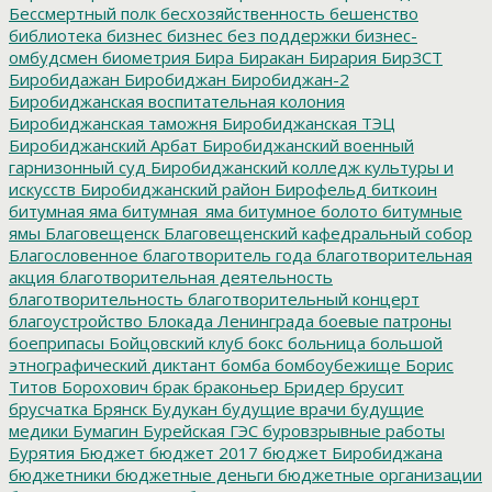
Бессмертный полк
бесхозяйственность
бешенство
библиотека
бизнес
бизнес без поддержки
бизнес-
омбудсмен
биометрия
Бира
Биракан
Бирария
БирЗСТ
Биробидажан
Биробиджан
Биробиджан-2
Биробиджанская воспитательная колония
Биробиджанская таможня
Биробиджанская ТЭЦ
Биробиджанский Арбат
Биробиджанский военный
гарнизонный суд
Биробиджанский колледж культуры и
искусств
Биробиджанский район
Бирофельд
биткоин
битумная яма
битумная_яма
битумное болото
битумные
ямы
Благовещенск
Благовещенский кафедральный собор
Благословенное
благотворитель года
благотворительная
акция
благотворительная деятельность
благотворительность
благотворительный концерт
благоустройство
Блокада Ленинграда
боевые патроны
боеприпасы
Бойцовский клуб
бокс
больница
большой
этнографический диктант
бомба
бомбоубежище
Борис
Титов
Борохович
брак
браконьер
Бридер
брусит
брусчатка
Брянск
Будукан
будущие врачи
будущие
медики
Бумагин
Бурейская ГЭС
буровзрывные работы
Бурятия
Бюджет
бюджет 2017
бюджет Биробиджана
бюджетники
бюджетные деньги
бюджетные организации