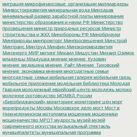
миграция
микрофинансовые_организации
миллиардеры
Минвостокразвития
минеральная вода
Минздрав
минимальный размер заработной платы
минирование
министерство образования и науки РФ
Министерство
просвещения
министр природных ресурсов
Министр
строительства и ЖКХ
Минобороны РФ
Минобрнауки
Минприроды
минпромторг
Минпросвещения
Минстрой
Минтранс
Минтруд
Минфин
Минэкономразвития
Минэнерго
МИР
митинг
Михаил Мишустин
Михаил Озимок
младенцы
Младушка
мнение
мнение_Кузовин
мнение_медицина
мнение_Райт
Мнение_Тиховский
мнение_экономика
мнения
многодетные семьи
многодетные_семьи
мобильная галерея
мобильная связь
мобильное приложение
модельная библиотека
Молодая
Гвардия
молодежный еврейский центр
молодежь
молоко
молочное скотоводство
МОМВД России
«Биробиджанский»
мониторинг
мониторинг цен
морг
морепродукты
Москва
Московское дело
мост
Мост в
Нижнеленинском
мотопомпа
мошенник
мошенники
мошенничество
МРОТ
мудрость
музей
музей
современного искусства
музыкальный спектакль
муниципалитеты
муниципальная программа