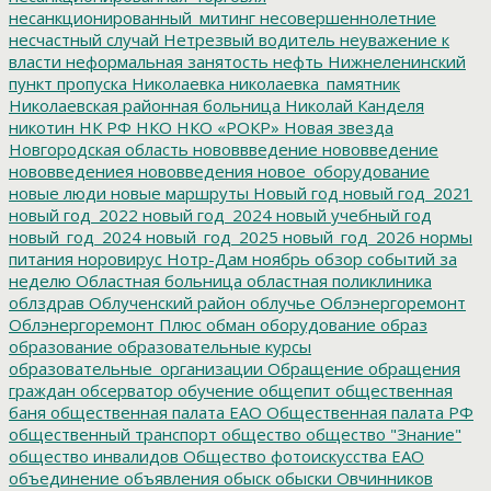
несанкционированный_митинг
несовершеннолетние
несчастный случай
Нетрезвый водитель
неуважение к
власти
неформальная занятость
нефть
Нижнеленинский
пункт пропуска
Николаевка
николаевка_памятник
Николаевская районная больница
Николай Канделя
никотин
НК РФ
НКО
НКО «РОКР»
Новая звезда
Новгородская область
нововвведение
нововведение
нововведениея
нововведения
новое_оборудование
новые люди
новые маршруты
Новый год
новый год_2021
новый год_2022
новый год_2024
новый учебный год
новый_год_2024
новый_год_2025
новый_год_2026
нормы
питания
норовирус
Нотр-Дам
ноябрь
обзор событий за
неделю
Областная больница
областная поликлиника
облздрав
Облученский район
облучье
Облэнергоремонт
Облэнергоремонт Плюс
обман
оборудование
образ
образование
образовательные курсы
образовательные_организации
Обращение
обращения
граждан
обсерватор
обучение
общепит
общественная
баня
общественная палата ЕАО
Общественная палата РФ
общественный транспорт
общество
общество "Знание"
общество инвалидов
Общество фотоискусства ЕАО
объединение
объявления
обыск
обыски
Овчинников