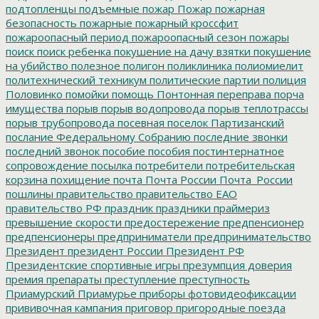
подтопленцы
подъемные
пожар
Пожар
пожарная
безопасность
пожарные
пожарный кроссфит
пожароопасный период
пожароопасный сезон
пожары
поиск
поиск ребенка
покушение на дачу взятки
покушение
на убийство
полезное
полигон
поликлиника
полиомиелит
политехнический техникум
политические партии
полиция
Половинко
помойки
помощь
Понтонная переправа
порча
имущества
порыв
порыв водопровода
порыв теплотрассы
порыв трубопровода
посевная
поселок Партизанский
послание Федеральному Собранию
последние звонки
последний звонок
пособие
пособия
постинтернатное
сопровождение
посылка
потребители
потребительская
корзина
похищение
почта
Почта России
Почта_России
пошлины
правительство
правительство ЕАО
правительство РФ
праздник
праздники
праймериз
превышение скорости
предостережение
предпенсионер
предпенсионеры
предприниматели
предпринимательство
Президент
президент России
Президент РФ
Президентские спортивные игры
презумпция доверия
премия
препараты
преступление
преступность
Приамурский
Приамурье
приборы фотовидеофиксации
прививочная кампания
приговор
пригородные поезда