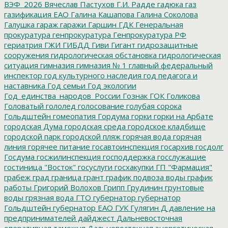
ВЭФ_2026
Вячеслав Пастухов
Г.И. Радде
гадюка
газ
газификация ЕАО
Галина Кашапова
Галина Соколова
Галушка
гараж
гаражи
Гаршин
ГДК
Генеральная
прокуратура
генпрокуратура
Генпрокуратура РФ
гериатрия
ГЖИ
ГИБДД
Гиви
Гигант
гидрозащитные
сооружения
гидрологическая обстановка
гидрологическая
ситуация
гимназия
гимназия № 1
главный федеральный
инспектор
год культурного наследия
год педагога и
наставника
Год семьи
Год экологии
Год_единства_народов_России
Гознак
ГОК
Голикова
Головатый
гололед
голосование
голубая сорока
Гольдштейн
гомеопатия
Гордума
горки
горки на Арбате
городская Дума
городская среда
городское кладбище
городской парк
городской пляж
горячая вода
горячая
линия
горячее питание
госавтоинспекция
госархив
госдолг
Госдума
госжилинспекция
господдержка
госслужащие
гостиница "Восток"
госуслуги
госхакупки
ГП "Фармация"
грабеж
град
граница
грант
график подвоза воды
график
работы
Григорий Волохов
Грипп
Грудинин
грунтовые
воды
грязная вода
ГТО
губернатор
губернатор
Гольдштейн
губернатор ЕАО
ГУК
Гулягин
Д
давление на
предпринимателей
дайджест
Дальневосточная
оперативная таможня
Дальневосточная энергетическая