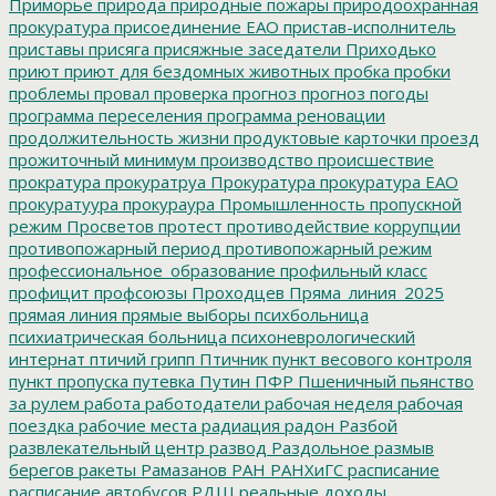
Приморье
природа
природные пожары
природоохранная
прокуратура
присоединение ЕАО
пристав-исполнитель
приставы
присяга
присяжные заседатели
Приходько
приют
приют для бездомных животных
пробка
пробки
проблемы
провал
проверка
прогноз
прогноз погоды
программа переселения
программа реновации
продолжительность жизни
продуктовые карточки
проезд
прожиточный минимум
производство
происшествие
прократура
прокуратруа
Прокуратура
прокуратура ЕАО
прокуратуура
прокураура
Промышленность
пропускной
режим
Просветов
протест
противодействие коррупции
противопожарный период
противопожарный режим
профессиональное_образование
профильный класс
профицит
профсоюзы
Проходцев
Пряма_линия_2025
прямая линия
прямые выборы
психбольница
психиатрическая больница
психоневрологический
интернат
птичий грипп
Птичник
пункт весового контроля
пункт пропуска
путевка
Путин
ПФР
Пшеничный
пьянство
за рулем
работа
работодатели
рабочая неделя
рабочая
поездка
рабочие места
радиация
радон
Разбой
развлекательный центр
развод
Раздольное
размыв
берегов
ракеты
Рамазанов
РАН
РАНХиГС
расписание
расписание автобусов
РДШ
реальные доходы