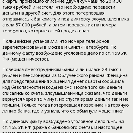
с карты произошло списание двумя суммами по 20 и 30
тысяч рублей и настоял, что необходимо перевести
деньги на другой счет. Для этого потерпевшая
отправилась к банкомату и под диктовку злоумышленника
сняла 57 000 рублей, а затем перевела их на номера
телефонов, которые он ей продиктовал.
Полицейские установили, что номера телефонов
зарегистрированы в Москве и Санкт-Петербурге. По
данному факту возбуждено уголовное дело по ст. 159 УК
РФ (мошенничество).
Поверила лжесотрудникам банка и лишилась 29 тысяч
рублей и пенсионерка из Облученского района. Женщина
для предотвращения хищения денег с карты сообщила
код безопасности и коды из смс. После того как деньги
списались со счета, злоумышленница сказала, что деньги
вернутся через 15 минут, но спустя время деньги так и не
пришли. Только тогда потерпевшая позвонила на горячую
линию банка, где и узнала, что ее обманули мошенники.
По данному факту возбуждено уголовное дело п. «г» ч.3
ст. 158 УК РФ (кража с банковского счета). В настоящее