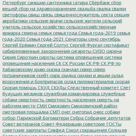
Петербург
санкции
сантехника
сатира
Сбербанк
сбор
вещей
сбор на здравоохранение
свадьба
свалка
свалки
светофоры
свищ
связь
священнослужитель
секта
секция
акробатики
сельские врачи
сельские жители
сельский
учитель
сельское хозяйство
сельскохозяйственная
ярмарка
семена
семья
семья года
Семья года-2019
семья
года-2020
Семья года-2021
Сенаторы
сено
сентябрь
Сергей Ерёмин
Сергей Солтус
Сергей Фургал
сертификат
сибиреязвенные захоронения
сигареты
СИЗО
сирена
Сирия
Сироткин
сироты
система оповещения
система
оповещения населения
СК
СК России
СК РФ
СК РФ по
Хабаровскому краю
сказка
скандал
сквер
сквер
пограничников
скейт-парк
скидка
скидки и акции
склад
вооружения и боеприпасов
склад пиломатериалов
скорая
Скорая помощь
СКУД
СКУДы
Следственный комитет
Слет
будущих медиков
служебная командировка
служебные
собаки
смертность
смертность населения
смерть на
рабочем месте
СМИ
Смидович
Смидовичский район
смотровая площадка
СМП
снег
снегопад
снюс
собаки
собор Парижской Богоматери
Собра
Собрание депутатов
Совет ветеранов
Совет Федерации
советские ГОСТы
советские зарплаты
Совфед
Сокол
сокращения
Солнцев
Солтус
Солцнев
соотечественники
Сопка
соревнования