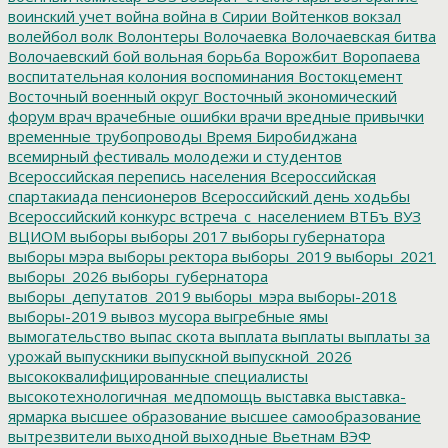
воинский учет
война
война в Сирии
Войтенков
вокзал
волейбол
волк
Волонтеры
Волочаевка
Волочаевская битва
Волочаевский бой
вольная борьба
Ворожбит
Воропаева
воспитательная колония
воспоминания
Востокцемент
Восточный военный округ
Восточный экономический
форум
врач
врачебные ошибки
врачи
вредные привычки
временные трубопроводы
Время Биробиджана
всемирный фестиваль молодежи и студентов
Всероссийская перепись населения
Всероссийская
спартакиада пенсионеров
Всероссийский день ходьбы
Всероссийский конкурс
встреча_с_населением
ВТБъ
ВУЗ
ВЦИОМ
выборы
выборы 2017
выборы губернатора
выборы мэра
выборы ректора
выборы_2019
выборы_2021
выборы_2026
выборы_губернатора
выборы_депутатов_2019
выборы_мэра
выборы-2018
выборы-2019
вывоз мусора
выгребные ямы
вымогательство
выпас скота
выплата
выплаты
выплаты за
урожай
выпускники
выпускной
выпускной_2026
высококвалифицированные специалисты
высокотехнологичная_медпомощь
выставка
выставка-
ярмарка
высшее образование
высшее самообразование
вытрезвители
выходной
выходные
Вьетнам
ВЭФ