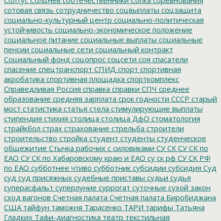
сотовая связь
сотрудничество
соцвыплаты
соцзащита
социально-культурный центр
социально-политическая
устойчивость
социально-экономическое положение
социальное питание
социальные выплаты
социальные
пенсии
социальные сети
социальный контракт
Социальный фонд
соцопрос
соцсети
соя
спасатели
спасение
спецтранспорт
СПИД
спорт
спортивная
акробатика
спортивная площадка
спорткомплекс
Справедливая Россия
справка
справки
СПЧ
среднее
образование
средняя зарплата
срок годности
СССР
старый
мост
статистика
статья
стела
стимулирующие выплаты
стипендия
стихия
столица
столица ДфО
стоматология
страйкбол
страх
страхование
стрельба
строители
строительство
стройка
студент
студенты
студенческое
общежитие
Стычка рабочих с силовиками
СУ СК
СУ СК по
ЕАО
СУ СК по Хабаровскому краю и ЕАО
су ск рф
СУ СК РФ
по ЕАО
субботнее чтиво
субботник
субсидии
субсидия
Суд
суд
суд присяжных
судебные приставы
судьи
судья
суперасфальт
суперлуние
суррогат
суточные
сухой закон
сход вагонов
Счетная палата
Счетная палата Биробиджана
США
тайфун
таможня
Тарасенко
ТАРИ
тарифы
Татьяна
Гладких
Тафи-диагностика
театр
текстильная