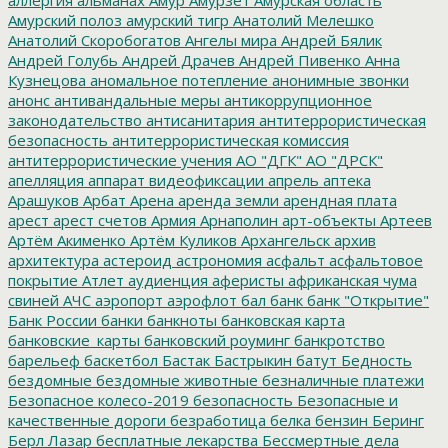
Амурский полоз
амурский тигр
Анатолий Мелешко
Анатолий Скоробогатов
Ангелы мира
Андрей Бялик
Андрей Голубь
Андрей Драчев
Андрей Пивенко
Анна
Кузнецова
аномальное потепление
анонимные звонки
анонс
антивандальные меры
антикоррупционное
законодательство
антисанитария
антитеррористическая
безопасность
антитеррористическая комиссия
антитеррористические учения
АО "ДГК"
АО "ДРСК"
апелляция
аппарат видеофиксации
апрель
аптека
Арашуков
Арбат
Арена
аренда земли
арендная плата
арест
арест счетов
Армия
Арнаполин
арт-объекты
Артеев
Артём Акименко
Артём Куликов
Архангельск
архив
архитектура
астероид
астрономия
асфальт
асфальтовое
покрытие
Атлет
аудиенция
аферисты
африканская чума
свиней
АЧС
аэропорт
аэрофлот
бал
банк
банк "Открытие"
Банк России
банки
банкноты
банковская карта
банковские_карты
банковский роуминг
банкротство
барельеф
баскетбол
Бастак
Бастрыкин
батут
Бедность
бездомные
бездомные животные
безналичные платежи
Безопасное колесо-2019
безопасность
Безопасные и
качественные дороги
безработица
белка
бензин
Беринг
Берл Лазар
бесплатные лекарства
Бессмертные дела