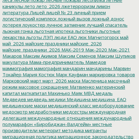
каникулы
лето
лето_2026
лжетерроризм
лимон
литература
Лицей
лицей № 23
личный прием
логистический комплеск
ложный вызов
ложный донос
лотерея
лоукостер
лунное затмение
лучший спасатель
лыжная гонка
льготная ипотека
льготники
льготные
лекарства
льготы
ЛЭП
люди ЕАО
люк
Магнитогорск
май
май_2026
майские праздники
майские_2026
майские_праздники_2026
МАК-2019
Мак-2020
Мак-2021
Макаров
Максим Акимов
Максим Семенов
Максим Шупиков
макулатура
Мама-предприниматель
Мамедов
маммография
мамография
мандарин
мандарины
Марвин
Токайер
Мария Костюк
Марк Кауфман
маркировка товаров
Марковский
март
март_2026
маска
Масленица
масочный
режим
массовое сокращение
Матвиенко
материнский
капитал
маткапитал
Махинько
Маяк
МВД
медаль
Медведев
медведь
медики
Медицина
медицина_ЕАО
медицинские маски
медицинский класс
медоборудование
медосмотр
медработники
медсестры
международная
делегация
международные отношения
международный
полумарафон «Биробиджан-Валдгейм»
местные
производители
метеорит
методика
мигранты
миграционная политика
миграционное законодательство