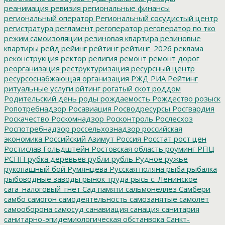
реанимация
ревизия
региональные финансы
региональный оператор
Региональный сосудистый центр
регистратура
регламент
регоператор
регоператор по тко
режим самоизоляции
резиновая квартира
резиновые
квартиры
рейд
рейинг
рейтинг
рейтинг_2026
реклама
реконструкция
ректор
религия
ремонт
ремонт дорог
реорганизация
реструктуризация
ресурсный центр
ресурсоснабжающая организация
РЖД
РИА Рейтинг
ритуальные услуги
рйтинг
рогатый скот
роддом
Родительский день
роды
рождаемость
Рождество
розыск
Ропотребнадзор
Росавиация
Росводресурсы
Росгвардия
Роскачество
Роскомнадзор
Росконтроль
Рослесхоз
Роспотребнадзор
россельхознадзор
российская
экономика
Российский Азимут
Россия
Росстат
рост цен
Ростислав Гольдштейн
Ростовская область
роуминг
РПЦ
РСПП
рубка деревьев
рубли
рубль
Рудное
ружье
рукопашный бой
Румянцева
Русская поляна
рыба
рыбалка
рыбоводные заводы
рынок труда
рысь
с. Ленинское
сага_налоговый_гнет
Сад памяти
сальмонеллез
Самбери
самбо
самогон
самодеятельность
самозанятые
самолет
самооборона
самосуд
санавиация
санация
санитария
санитарно-эпидемиологическая обстанвока
Санкт-