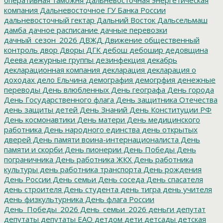
компания
Дальневосточное ГУ Банка России
дальневосточный гектар
Дальний Восток
Дальсельмаш
дамба
дачное расписание
дачные перевозки
дачный_сезон_2026
ДВЖД
Движение общественный
контроль
двор
Дворы
ДГК
дебош
дебошир
дедовщина
Деева
дежурные группы
дезинфекция
декабрь
декларационная компания
декларация
декларация о
доходах
дело Ельчина
демография
демогрфия
денежные
переводы
День влюбленных
День географа
День города
День Государственного флага
День защитника Отечества
день защиты детей
День Знаний
День Конституции РФ
День космонавтики
День матери
День медицинского
работника
День народного единства
день открытых
дверей
День памяти воина-интернационалиста
День
памяти и скорби
День пионерии
День Победы
День
пограничника
День работника ЖКХ
День работника
культуры
день работника транспорта
День рождения
День России
День семьи
День соседа
День спасателя
день строителя
День студента
день тигра
день учителя
день физкультурника
День флага России
День_Победы_2026
День_семьи_2026
деньги
депутат
депутаты
депутаты ЕАО
детдом
дети
детсады
детская