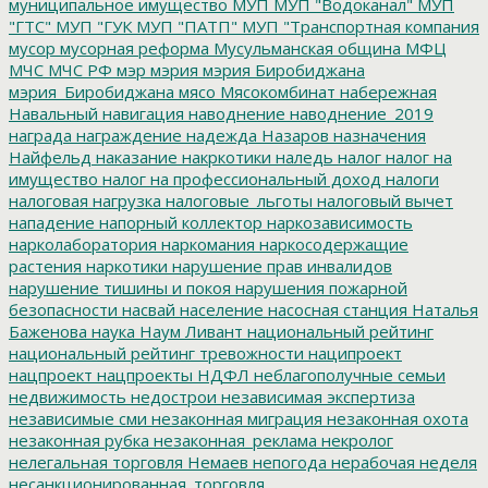
муниципальное имущество
МУП
МУП "Водоканал"
МУП
"ГТС"
МУП "ГУК
МУП "ПАТП"
МУП "Транспортная компания
мусор
мусорная реформа
Мусульманская община
МФЦ
МЧС
МЧС РФ
мэр
мэрия
мэрия Биробиджана
мэрия_Биробиджана
мясо
Мясокомбинат
набережная
Навальный
навигация
наводнение
наводнение_2019
награда
награждение
надежда
Назаров
назначения
Найфельд
наказание
накркотики
наледь
налог
налог на
имущество
налог на профессиональный доход
налоги
налоговая нагрузка
налоговые_льготы
налоговый вычет
нападение
напорный коллектор
наркозависимость
нарколаборатория
наркомания
наркосодержащие
растения
наркотики
нарушение прав инвалидов
нарушение тишины и покоя
нарушения пожарной
безопасности
насвай
население
насосная станция
Наталья
Баженова
наука
Наум Ливант
национальный рейтинг
национальный рейтинг тревожности
наципроект
нацпроект
нацпроекты
НДФЛ
неблагополучные семьи
недвижимость
недострои
независимая экспертиза
независимые сми
незаконная миграция
незаконная охота
незаконная рубка
незаконная_реклама
некролог
нелегальная торговля
Немаев
непогода
нерабочая неделя
несанкционированная_торговля