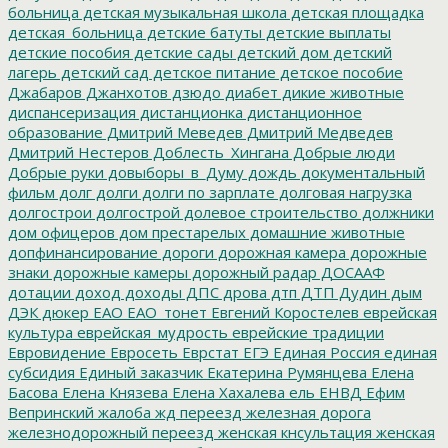
больница
детская музыкальная школа
детская площадка
детская_больница
детские батуты
детские выплаты
детские пособия
детские сады
детский дом
детский
лагерь
детский сад
детское питание
детское пособие
Джабаров
Джанхотов
дзюдо
диабет
дикие животные
диспансеризация
дистанционка
дистанционное
образование
Дмитрий Меведев
Дмитрий Медведев
Дмитрий Нестеров
Доблесть_Хингана
Добрые люди
Добрые руки
довыборы_в_Думу
дождь
документальный
фильм
долг
долги
долги по зарплате
долговая нагрузка
долгострои
долгострой
долевое строительство
должники
дом офицеров
дом престарелых
домашние животные
допфинансирование
дороги
дорожная камера
дорожные
знаки
дорожные камеры
дорожный радар
ДОСААФ
дотации
доход
доходы
ДПС
дрова
дтп
ДТП
Дудин
дым
ДЭК
дюкер
ЕАО
ЕАО_тонет
Евгений Коростелев
еврейская
культура
еврейская_мудрость
еврейские традиции
Евровидение
Евросеть
Еврстат
ЕГЭ
Единая Россия
единая
субсидия
Единый заказчик
Екатерина Румянцева
Елена
Басова
Елена Князева
Елена Хахалева
ель
ЕНВД
Ефим
Вепринский
жалоба
жд переезд
железная дорога
железнодорожный переезд
женская кнсультация
женская