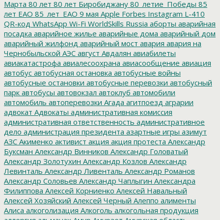
Марта
80 лет
80 лет Биробиджану
80_летие_Победы
85
лет ЕАО
85_лет_ЕАО
9 мая
Apple
Forbes
Instagram
L-410
QR-код
WhatsApp
Wi-Fi
WorldSkills Russia
аборты
аварийная
посадка
аварийное жилье
аварийные дома
аварийный дом
аварийный жилфонд
аварийный мост
авария
авария на
Чернобыльской АЭС
август
Авдалян
авиабилеты
авиакатастрофа
авиалесоохрана
авиасообщение
авиация
автобус
автобусная остановка
автобусные войны
автобусные остановки
автобусные перевозки
автобусный
парк
автобусы
автовокзал
автоклуб
автомобили
автомобиль
автоперевозки
Агада
агитпоезд
аграрии
адвокат
Адвокаты
административная комиссия
административная ответственность
административное
дело
администрация президента
азартные игры
азимут
АЗС
Акименко
активист
акция
акция протеста
Александр
Буксман
Александр Винников
Александр Головатый
Александр Золотухин
Александр Козлов
Александр
Левинталь
Александр Ливенталь
Александр Романов
Александр Соловьев
Александр Чаплыгин
Александра
Филиппова
Алексей Корниенко
Алексей Навальный
Алексей Хозяйский
Алексей Черный
Алеппо
алименты
Алиса
алкоголизация
Алкоголь
алкогольная продукция
аллергия
альманах
Амур
Амурзет
Амурская область