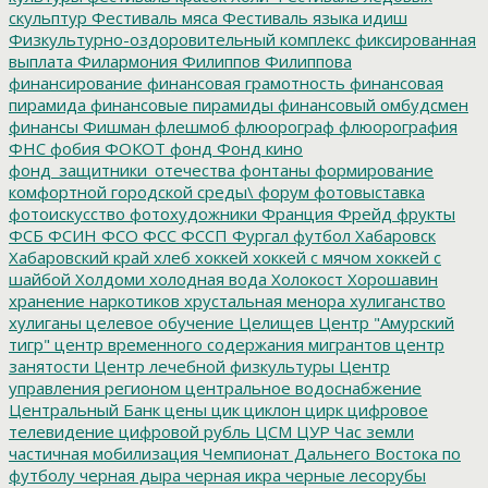
скульптур
Фестиваль мяса
Фестиваль языка идиш
Физкультурно-оздоровительный комплекс
фиксированная
выплата
Филармония
Филиппов
Филиппова
финансирование
финансовая грамотность
финансовая
пирамида
финансовые пирамиды
финансовый омбудсмен
финансы
Фишман
флешмоб
флюорограф
флюорография
ФНС
фобия
ФОКОТ
фонд
Фонд кино
фонд_защитники_отечества
фонтаны
формирование
комфортной городской среды\
форум
фотовыставка
фотоискусство
фотохудожники
Франция
Фрейд
фрукты
ФСБ
ФСИН
ФСО
ФСС
ФССП
Фургал
футбол
Хабаровск
Хабаровский край
хлеб
хоккей
хоккей с мячом
хоккей с
шайбой
Холдоми
холодная вода
Холокост
Хорошавин
хранение наркотиков
хрустальная менора
хулиганство
хулиганы
целевое обучение
Целищев
Центр "Амурский
тигр"
центр временного содержания мигрантов
центр
занятости
Центр лечебной физкультуры
Центр
управления регионом
центральное водоснабжение
Центральный Банк
цены
цик
циклон
цирк
цифровое
телевидение
цифровой рубль
ЦСМ
ЦУР
Час земли
частичная мобилизация
Чемпионат Дальнего Востока по
футболу
черная дыра
черная икра
черные лесорубы