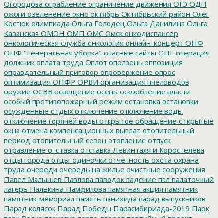
Огородова
ограбление
ограничение движения
ОГЭ
ОДН
ожоги
озеленение
окно
октябрь
Октябрьский район
Олег
Костюк
олимпиада
Ольга Голодец
Ольга Данилина
Ольга
Казанская
ОМОН
ОМП
ОМС
Омск
онкодиспансер
онкологическая служба
онкология
онлайн-концерт
ОНФ
ОНФ "Генеральная уборка"
опасные сайты
ОПГ
операция
должник
оплата труда
Оплот
оползень
оппозиция
оправдательный приговор
опровержение
опрос
оптимизация
ОПФР
ОРВИ
организация пчеловодов
оружие
ОСВВ
освещение
осень
оскорбление власти
особый противопожарный режим
остановка
остановки
осужденные
отдых
отключение
отключение воды
отключение горячей воды
открытое обращение
открытые
окна
отмена компенсационных выплат
отопительный
период
отопительный сезон
отопление
отпуск
отравление
отставка
отставка Левинталя и Коростелёва
отцы города
отцы-одиночки
отчетность
охота
охрана
труда
очереди
очередь на жилье
очистные сооружения
Павел Малышев
Павлова
паводок
падение
пал
палаточный
лагерь
Палькина
Памфилова
памятная акция
памятник
памятник-мемориал
память
панихида
парад выпускников
Парад колясок
Парад Победы
Парасибириада-2019
Парк
парк Весна
парковка
парта_героев
партийный проект