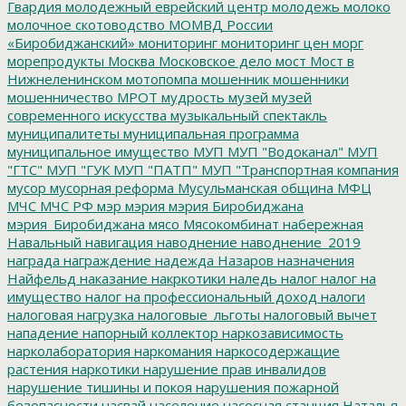
Гвардия
молодежный еврейский центр
молодежь
молоко
молочное скотоводство
МОМВД России
«Биробиджанский»
мониторинг
мониторинг цен
морг
морепродукты
Москва
Московское дело
мост
Мост в
Нижнеленинском
мотопомпа
мошенник
мошенники
мошенничество
МРОТ
мудрость
музей
музей
современного искусства
музыкальный спектакль
муниципалитеты
муниципальная программа
муниципальное имущество
МУП
МУП "Водоканал"
МУП
"ГТС"
МУП "ГУК
МУП "ПАТП"
МУП "Транспортная компания
мусор
мусорная реформа
Мусульманская община
МФЦ
МЧС
МЧС РФ
мэр
мэрия
мэрия Биробиджана
мэрия_Биробиджана
мясо
Мясокомбинат
набережная
Навальный
навигация
наводнение
наводнение_2019
награда
награждение
надежда
Назаров
назначения
Найфельд
наказание
накркотики
наледь
налог
налог на
имущество
налог на профессиональный доход
налоги
налоговая нагрузка
налоговые_льготы
налоговый вычет
нападение
напорный коллектор
наркозависимость
нарколаборатория
наркомания
наркосодержащие
растения
наркотики
нарушение прав инвалидов
нарушение тишины и покоя
нарушения пожарной
безопасности
насвай
население
насосная станция
Наталья