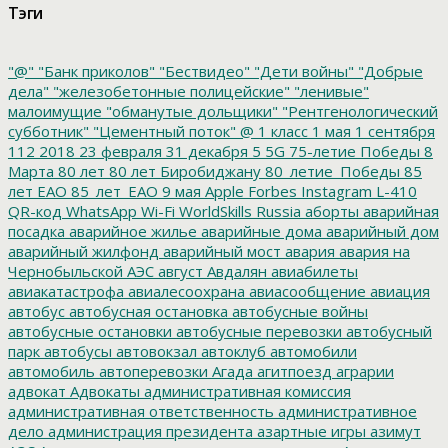
Тэги
"@"
"Банк приколов"
"Бествидео"
"Дети войны"
"Добрые
дела"
"железобетонные полицейские"
"ленивые"
малоимущие
"обманутые дольщики"
"Рентгенологический
субботник"
"Цементный поток"
@
1 класс
1 мая
1 сентября
112
2018
23 февраля
31 декабря
5
5G
75-летие Победы
8
Марта
80 лет
80 лет Биробиджану
80_летие_Победы
85
лет ЕАО
85_лет_ЕАО
9 мая
Apple
Forbes
Instagram
L-410
QR-код
WhatsApp
Wi-Fi
WorldSkills Russia
аборты
аварийная
посадка
аварийное жилье
аварийные дома
аварийный дом
аварийный жилфонд
аварийный мост
авария
авария на
Чернобыльской АЭС
август
Авдалян
авиабилеты
авиакатастрофа
авиалесоохрана
авиасообщение
авиация
автобус
автобусная остановка
автобусные войны
автобусные остановки
автобусные перевозки
автобусный
парк
автобусы
автовокзал
автоклуб
автомобили
автомобиль
автоперевозки
Агада
агитпоезд
аграрии
адвокат
Адвокаты
административная комиссия
административная ответственность
административное
дело
администрация президента
азартные игры
азимут