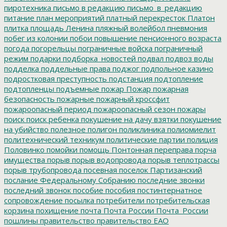
пиротехника
письмо в редакцию
письмо_в_редакцию
питание
план мероприятий
платный перекресток
Платон
плитка
площадь Ленина
пляжный волейбол
пневмония
побег из колонии
побои
повышение пенсионного возраста
погода
погорельцы
пограничные войска
пограничный
режим
подарки
подборка_новостей
подвал
подвоз воды
подделка
поддельные права
поджог
подпольное казино
подростковая преступность
подстанция
подтопление
подтопленцы
подъемные
пожар
Пожар
пожарная
безопасность
пожарные
пожарный кроссфит
пожароопасный период
пожароопасный сезон
пожары
поиск
поиск ребенка
покушение на дачу взятки
покушение
на убийство
полезное
полигон
поликлиника
полиомиелит
политехнический техникум
политические партии
полиция
Половинко
помойки
помощь
Понтонная переправа
порча
имущества
порыв
порыв водопровода
порыв теплотрассы
порыв трубопровода
посевная
поселок Партизанский
послание Федеральному Собранию
последние звонки
последний звонок
пособие
пособия
постинтернатное
сопровождение
посылка
потребители
потребительская
корзина
похищение
почта
Почта России
Почта_России
пошлины
правительство
правительство ЕАО