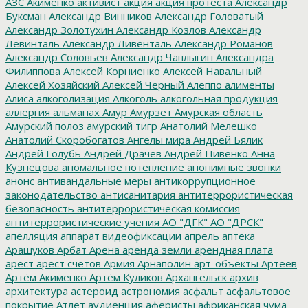
АЗС
Акименко
активист
акция
акция протеста
Александр
Буксман
Александр Винников
Александр Головатый
Александр Золотухин
Александр Козлов
Александр
Левинталь
Александр Ливенталь
Александр Романов
Александр Соловьев
Александр Чаплыгин
Александра
Филиппова
Алексей Корниенко
Алексей Навальный
Алексей Хозяйский
Алексей Черный
Алеппо
алименты
Алиса
алкоголизация
Алкоголь
алкогольная продукция
аллергия
альманах
Амур
Амурзет
Амурская область
Амурский полоз
амурский тигр
Анатолий Мелешко
Анатолий Скоробогатов
Ангелы мира
Андрей Бялик
Андрей Голубь
Андрей Драчев
Андрей Пивенко
Анна
Кузнецова
аномальное потепление
анонимные звонки
анонс
антивандальные меры
антикоррупционное
законодательство
антисанитария
антитеррористическая
безопасность
антитеррористическая комиссия
антитеррористические учения
АО "ДГК"
АО "ДРСК"
апелляция
аппарат видеофиксации
апрель
аптека
Арашуков
Арбат
Арена
аренда земли
арендная плата
арест
арест счетов
Армия
Арнаполин
арт-объекты
Артеев
Артём Акименко
Артём Куликов
Архангельск
архив
архитектура
астероид
астрономия
асфальт
асфальтовое
покрытие
Атлет
аудиенция
аферисты
африканская чума