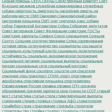
Скорая помощь
СКУД
СКУДы
Следственный комитет
Слет
будущих медиков
служебная командировка
служебные
собаки
смертность
смертность населения
смерть на
рабочем месте
СМИ
Смидович
Смидовичский район
смотровая площадка
СМП
снег
снегопад
снюс
собаки
собор Парижской Богоматери
Собра
Собрание депутатов
Совет ветеранов
Совет Федерации
советские ГОСТы
советские зарплаты
Совфед
Сокол
сокращения
Солнцев
Солтус
Солцнев
соотечественники
Сопка
соревнования
сотовая связь
сотрудничество
соцвыплаты
соцзащита
социально-культурный центр
социально-политическая
устойчивость
социально-экономическое положение
социальное питание
социальные выплаты
социальные
пенсии
социальные сети
социальный контракт
Социальный фонд
соцопрос
соцсети
соя
спасатели
спасение
спецтранспорт
СПИД
спорт
спортивная
акробатика
спортивная площадка
спорткомплекс
Справедливая Россия
справка
справки
СПЧ
среднее
образование
средняя зарплата
срок годности
СССР
старый
мост
статистика
статья
стела
стимулирующие выплаты
стипендия
стихия
столица
столица ДфО
стоматология
страйкбол
страх
страхование
стрельба
строители
строительство
стройка
студент
студенты
студенческое