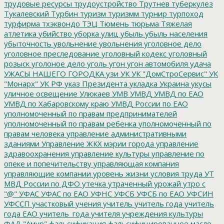
трудовые ресурсы
трудоустройство
Трутнев
туберкулез
Тукалевский
Турбин
туризм
туризмм
турнир
турпоход
турфирма
тхэквондо
ТЭЦ
Тюмень
тюрьма
Тяжелая
атлетика
убийство
уборка улиц
убыль
убыль населения
убыточность
увольнение
увольнения
уголовное дело
уголовное преследование
уголовный кодекс
уголовный
розыск
уголоное дело
уголь
угон
угон автомобиля
удача
УЖАСЫ НАШЕГО ГОРОДКА
узи
УК
УК "ДомСтроСервис"
УК
"Монарх"
УК РФ
указ Президента
укладка
Украина
укусы
уличное освещение
Улюкаев
УМВ
УМВД
УМВД по ЕАО
УМВД по Хабаровскому краю
УМВД России по ЕАО
уполномоченный по правам предпринимателей
уполномоченный по правам ребенка
уполномоченный по
правам человека
управление административными
зданиями
Управление ЖКХ мэрии города
управление
здравоохранения
управление культуры
управление по
опеке и попечительству
управляющая компания
управляющие компании
уровень жизни
условия труда
УТ
МВД России по ДФО
утечка
утраченный урожай
утро с
"@"
УФАС
УФАС по ЕАО
УФНС
УФСБ
УФСБ по ЕАО
УФСИН
УФССП
участковый
учения
учитель
учитель года
учитель
года ЕАО
учитель_года
учителя
учреждения культуры
ФАД "Амур"
фальсификация
фальсифицированное масло