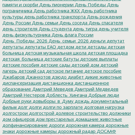
памяти и скорби
День пионерии
День Победы
День
пограничника
День работника ЖКХ
День работника
культуры
день работника транспорта
День рождения
День России
День семьи
День соседа
День спасателя
день строителя
День студента
день тигра
день учителя
день физкультурника
День флага России
День_Победы_2026
День_семьи_2026
деньги
депутат
депутаты
депутаты ЕАО
детдом
дети
детсады
детская
больница
детская музыкальная школа
детская площадка
детская_больница
детские батуты
детские выплаты
детские пособия
детские сады
детский дом
детский
лагерь
детский сад
детское питание
детское пособие
Джабаров
Джанхотов
дзюдо
диабет
дикие животные
диспансеризация
дистанционка
дистанционное
образование
Дмитрий Меведев
Дмитрий Медведев
Дмитрий Нестеров
Доблесть_Хингана
Добрые люди
Добрые руки
довыборы_в_Думу
дождь
документальный
фильм
долг
долги
долги по зарплате
долговая нагрузка
долгострои
долгострой
долевое строительство
должники
дом офицеров
дом престарелых
домашние животные
допфинансирование
дороги
дорожная камера
дорожные
знаки
дорожные камеры
дорожный радар
ДОСААФ