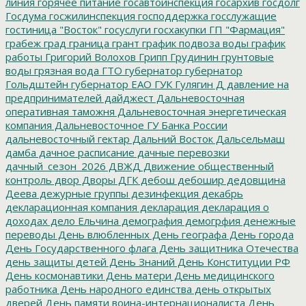
линия
горячее питание
госавтоинспекция
госархив
госдолг
Госдума
госжилинспекция
господдержка
госслужащие
гостиница "Восток"
госуслуги
госхакупки
ГП "Фармация"
грабеж
град
граница
грант
график подвоза воды
график
работы
Григорий Волохов
Грипп
Грудинин
грунтовые
воды
грязная вода
ГТО
губернатор
губернатор
Гольдштейн
губернатор ЕАО
ГУК
Гулягин
Д
давление на
предпринимателей
дайджест
Дальневосточная
оперативная таможня
Дальневосточная энергетическая
компания
Дальневосточное ГУ Банка России
дальневосточный гектар
Дальний Восток
Дальсельмаш
дамба
дачное расписание
дачные перевозки
дачный_сезон_2026
ДВЖД
Движение общественный
контроль
двор
Дворы
ДГК
дебош
дебошир
дедовщина
Деева
дежурные группы
дезинфекция
декабрь
декларационная компания
декларация
декларация о
доходах
дело Ельчина
демография
демогрфия
денежные
переводы
День влюбленных
День географа
День города
День Государственного флага
День защитника Отечества
день защиты детей
День Знаний
День Конституции РФ
День космонавтики
День матери
День медицинского
работника
День народного единства
день открытых
дверей
День памяти воина-интернационалиста
День