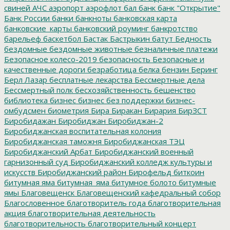
свиней
АЧС
аэропорт
аэрофлот
бал
банк
банк "Открытие"
Банк России
банки
банкноты
банковская карта
банковские_карты
банковский роуминг
банкротство
барельеф
баскетбол
Бастак
Бастрыкин
батут
Бедность
бездомные
бездомные животные
безналичные платежи
Безопасное колесо-2019
безопасность
Безопасные и
качественные дороги
безработица
белка
бензин
Беринг
Берл Лазар
бесплатные лекарства
Бессмертные дела
Бессмертный полк
бесхозяйственность
бешенство
библиотека
бизнес
бизнес без поддержки
бизнес-
омбудсмен
биометрия
Бира
Биракан
Бирария
БирЗСТ
Биробидажан
Биробиджан
Биробиджан-2
Биробиджанская воспитательная колония
Биробиджанская таможня
Биробиджанская ТЭЦ
Биробиджанский Арбат
Биробиджанский военный
гарнизонный суд
Биробиджанский колледж культуры и
искусств
Биробиджанский район
Бирофельд
биткоин
битумная яма
битумная_яма
битумное болото
битумные
ямы
Благовещенск
Благовещенский кафедральный собор
Благословенное
благотворитель года
благотворительная
акция
благотворительная деятельность
благотворительность
благотворительный концерт