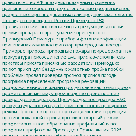
правительство РФ
праздник
праздники
праймериз
превышение скорости
предостережение
предпенсионер
предпенсионеры
предприниматели
предпринимательство
Президент
президент России
Президент РФ
Президентские спортивные игры
презумпция доверия
премия
препараты
преступление
преступность
Приамурский
Приамурье
приборы фотовидеофиксации
прививочная кампания
приговор
пригородные поезда
Приморье
природа
природные пожары
природоохранная
прокуратура
присоединение ЕАО
пристав-исполнитель
приставы
присяга
присяжные заседатели
Приходько
приют
приют для бездомных животных
пробка
пробки
проблемы
провал
проверка
прогноз
прогноз погоды
программа переселения
программа реновации
продолжительность жизни
продуктовые карточки
проезд
прожиточный минимум
производство
происшествие
прократура
прокуратруа
Прокуратура
прокуратура ЕАО
прокуратуура
прокураура
Промышленность
пропускной
режим
Просветов
протест
противодействие коррупции
противопожарный период
противопожарный режим
профессиональное_образование
профильный класс
профицит
профсоюзы
Проходцев
Пряма_линия_2025
прямая линия
прямые выборы
психбольница