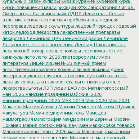
купальный_сезон
купюры
Кураж
курение
Куренков
курсы
курсы повышения квалификации
КФХ
лаборатория
Лаг ба-
Омер
лагерь
Лагошина
лайк
ЛДПР
Левинталь
Легкая
атлетика
легкоатлетическая пробежка
лед
ледовая
переправа
ледовые скульптуры
ледовый городок
ледовый
каток
ледоход
лекарства
лекарственные препараты
лекарство
Ленинская ЦРБ
Ленинский район
Ленинское
Ленинское сельское поселение
Леонид Школьник
лес
леса
лесной пожар
лесные пожары
лесопилка
летние
каникулы
лето
лето_2026
лжетерроризм
лимон
литература
Лицей
лицей № 23
личный прием
логистический комплеск
ложный вызов
ложный донос
лотерея
лоукостер
лунное затмение
лучший спасатель
лыжная гонка
льготная ипотека
льготники
льготные
лекарства
льготы
ЛЭП
люди ЕАО
люк
Магнитогорск
май
май_2026
майские праздники
майские_2026
майские_праздники_2026
МАК-2019
Мак-2020
Мак-2021
Макаров
Максим Акимов
Максим Семенов
Максим Шупиков
макулатура
Мама-предприниматель
Мамедов
маммография
мамография
мандарин
мандарины
Марвин
Токайер
Мария Костюк
Марк Кауфман
маркировка товаров
Марковский
март
март_2026
маска
Масленица
масочный
режим
массовое сокращение
Матвиенко
материнский