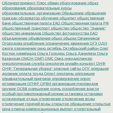
Облэнергоремонт Плюс
обман
оборудование
образ
образование
образовательные курсы
образовательные_организации
Обращение
обращения
граждан
обсерватор
обучение
общепит
общественная
баня
общественная палата ЕАО
Общественная палата РФ
общественный транспорт
общество
общество "Знание"
общество инвалидов
Общество фотоискусства ЕАО
объединение
объявления
обыск
обыски
Овчинников
Огородова
ограбление
ограничение движения
ОГЭ
ОДН
ожоги
озеленение
окно
октябрь
Октябрьский район
Олег
Костюк
олимпиада
Ольга Голодец
Ольга Данилина
Ольга
Казанская
ОМОН
ОМП
ОМС
Омск
онкодиспансер
онкологическая служба
онкология
онлайн-концерт
ОНФ
ОНФ "Генеральная уборка"
опасные сайты
ОПГ
операция
должник
оплата труда
Оплот
оползень
оппозиция
оправдательный приговор
опровержение
опрос
оптимизация
ОПФР
ОРВИ
организация пчеловодов
оружие
ОСВВ
освещение
осень
оскорбление власти
особый противопожарный режим
остановка
остановки
осужденные
отдых
отключение
отключение воды
отключение горячей воды
открытое обращение
открытые
окна
отмена компенсационных выплат
отопительный