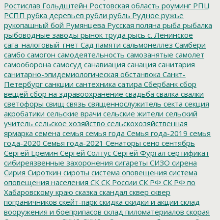
Ростислав Гольдштейн
Ростовская область
роуминг
РПЦ
РСПП
рубка деревьев
рубли
рубль
Рудное
ружье
рукопашный бой
Румянцева
Русская поляна
рыба
рыбалка
рыбоводные заводы
рынок труда
рысь
с. Ленинское
сага_налоговый_гнет
Сад памяти
сальмонеллез
Самбери
самбо
самогон
самодеятельность
самозанятые
самолет
самооборона
самосуд
санавиация
санация
санитария
санитарно-эпидемиологическая обстанвока
Санкт-
Петербург
санкции
сантехника
сатира
Сбербанк
сбор
вещей
сбор на здравоохранение
свадьба
свалка
свалки
светофоры
свищ
связь
священнослужитель
секта
секция
акробатики
сельские врачи
сельские жители
сельский
учитель
сельское хозяйство
сельскохозяйственная
ярмарка
семена
семья
семья года
Семья года-2019
семья
года-2020
Семья года-2021
Сенаторы
сено
сентябрь
Сергей Ерёмин
Сергей Солтус
Сергей Фургал
сертификат
сибиреязвенные захоронения
сигареты
СИЗО
сирена
Сирия
Сироткин
сироты
система оповещения
система
оповещения населения
СК
СК России
СК РФ
СК РФ по
Хабаровскому краю
сказка
скандал
сквер
сквер
пограничников
скейт-парк
скидка
скидки и акции
склад
вооружения и боеприпасов
склад пиломатериалов
скорая