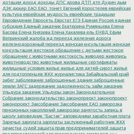
дотации
доход
доходы
ДПС
дрова
ДТП
дтп
Дудин
дым
ДЭК
дюкер
ЕАО
ЕАО_тонет
Евгений Коростелев
еврейская
культура
еврейская_мудрость
еврейские традиции
Евровидение
Евросеть
Еврстат
ЕГЭ
Единая Россия
единая
субсидия
Единый заказчик
Екатерина Румянцева
Елена
Басова
Елена Князева
Елена Хахалева
ель
ЕНВД
Ефим
Вепринский
жалоба
жд переезд
железная дорога
железнодорожный переезд
женская кнсультация
женская
консультация
жестокое обращение с детьми
жестокое
обращение с животными
жестокость
живодер
живопись
животноводство
животные
жилищные сертификаты
жилищные условия
жилье
жилье для детей-сирот
жильё
для подтопленцев
ЖКХ
журналистика
Забайкальский край
забег
заболевание
заброшенные здания
заброшенные
земли
ЗАГС
задержание
задолженность
займ
заказник
Ульдура
заказник Ульдуры
закон
Законодательное
Собрание
законодательство
законопреокт
законопроект
законороект
Заксобрание
Заксобрание ЕАО
заморозка
пенсионных накоплений
заморозки
занятость
запись в
школу
заповедник "Бастак"
заповедники
заработная плата
Заречье
зарплата
зарплаты
заслуженный работник ЖКХ
зачистка_судей
защита прав предпринимателей
защита
предпринимателей
здравоохранение
земледельцы