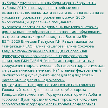
выборы_депутатов_2019
выборы_мэра
выборы-2018
выборы-2019
вывоз мусора
выгребные ямы
вымогательство
выпас скота
выплата
выплаты
выплаты за
урожай
выпускники
выпускной
выпускной_2026
высококвалифицированные специалисты
высокотехнологичная_медпомощь
выставка
выставка-
ярмарка
высшее образование
высшее самообразование
вытрезвители
выходной
выходные
Вьетнам
ВЭФ
ВЭФ_2026
Вячеслав Пастухов
Г.И. Радде
гадюка
газ
газификация ЕАО
Галина Кашапова
Галина Соколова
Галушка
гараж
гаражи
Гаршин
ГДК
Генеральная
прокуратура
генпрокуратура
Генпрокуратура РФ
гериатрия
ГЖИ
ГИБДД
Гиви
Гигант
гидрозащитные
сооружения
гидрологическая обстановка
гидрологическая
ситуация
гимназия
гимназия № 1
главный федеральный
инспектор
год культурного наследия
год педагога и
наставника
Год семьи
Год экологии
Год_единства_народов_России
Гознак
ГОК
Голикова
Головатый
гололед
голосование
голубая сорока
Гольдштейн
гомеопатия
Гордума
горки
горки на Арбате
городская Дума
городская среда
городское кладбище
городской парк
городской пляж
горячая вода
горячая