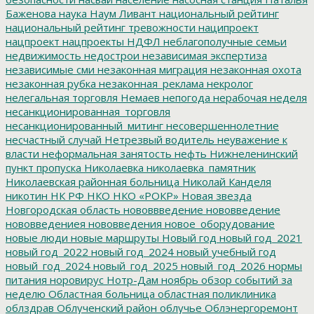
Баженова
наука
Наум Ливант
национальный рейтинг
национальный рейтинг тревожности
наципроект
нацпроект
нацпроекты
НДФЛ
неблагополучные семьи
недвижимость
недострои
независимая экспертиза
независимые сми
незаконная миграция
незаконная охота
незаконная рубка
незаконная_реклама
некролог
нелегальная торговля
Немаев
непогода
нерабочая неделя
несанкционированная_торговля
несанкционированный_митинг
несовершеннолетние
несчастный случай
Нетрезвый водитель
неуважение к
власти
неформальная занятость
нефть
Нижнеленинский
пункт пропуска
Николаевка
николаевка_памятник
Николаевская районная больница
Николай Канделя
никотин
НК РФ
НКО
НКО «РОКР»
Новая звезда
Новгородская область
нововвведение
нововведение
нововведениея
нововведения
новое_оборудование
новые люди
новые маршруты
Новый год
новый год_2021
новый год_2022
новый год_2024
новый учебный год
новый_год_2024
новый_год_2025
новый_год_2026
нормы
питания
норовирус
Нотр-Дам
ноябрь
обзор событий за
неделю
Областная больница
областная поликлиника
облздрав
Облученский район
облучье
Облэнергоремонт