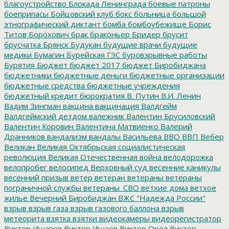
благоустройство
Блокада Ленинграда
боевые патроны
боеприпасы
Бойцовский клуб
бокс
больница
большой
этнографический диктант
бомба
бомбоубежище
Борис
Титов
Борохович
брак
браконьер
Бридер
брусит
брусчатка
Брянск
Будукан
будущие врачи
будущие
медики
Бумагин
Бурейская ГЭС
буровзрывные работы
Бурятия
Бюджет
бюджет 2017
бюджет Биробиджана
бюджетники
бюджетные деньги
бюджетные организации
бюджетные средства
бюджетные учреждения
бюджетный кредит
бюрократия
В. Путин
В.И. Ленин
Вадим Зингман
вакцина
вакцинация
Валдгейм
Валдгеймский детдом
валежник
Валентин Брусиловский
Валентин Коровин
Валентина Матвиенко
Валерий
Дранников
вандализм
вандалы
Васильева
ВВО
ВВП
Вебер
Великан
Великая Октябрьская социалистическая
революция
Великая Отечественная война
велодорожка
велопробег
велосипед
Верховный суд
весенние каникулы
весенний призыв
ветер
ветеран
ветераны
ветераны
пограничной службы
ветераны_СВО
ветхие дома
ветхое
жилье
Вечерний Биробиджан
ВЖС "Надежда России"
взрыв
взрыв газа
взрыв газового баллона
взрыв
метеорита
взятка
взятки
видеокамеры
видеорегистратор
Виктор Ишавев
Виктор Ишаев
Виктор Орёл
Виктор