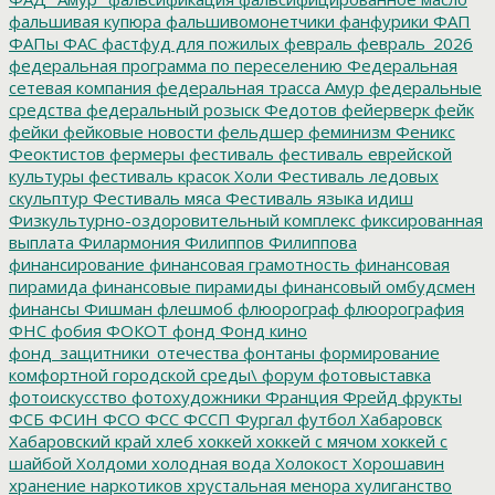
фальшивая купюра
фальшивомонетчики
фанфурики
ФАП
ФАПы
ФАС
фастфуд для пожилых
февраль
февраль_2026
федеральная программа по переселению
Федеральная
сетевая компания
федеральная трасса Амур
федеральные
средства
федеральный розыск
Федотов
фейерверк
фейк
фейки
фейковые новости
фельдшер
феминизм
Феникс
Феоктистов
фермеры
фестиваль
фестиваль еврейской
культуры
фестиваль красок Холи
Фестиваль ледовых
скульптур
Фестиваль мяса
Фестиваль языка идиш
Физкультурно-оздоровительный комплекс
фиксированная
выплата
Филармония
Филиппов
Филиппова
финансирование
финансовая грамотность
финансовая
пирамида
финансовые пирамиды
финансовый омбудсмен
финансы
Фишман
флешмоб
флюорограф
флюорография
ФНС
фобия
ФОКОТ
фонд
Фонд кино
фонд_защитники_отечества
фонтаны
формирование
комфортной городской среды\
форум
фотовыставка
фотоискусство
фотохудожники
Франция
Фрейд
фрукты
ФСБ
ФСИН
ФСО
ФСС
ФССП
Фургал
футбол
Хабаровск
Хабаровский край
хлеб
хоккей
хоккей с мячом
хоккей с
шайбой
Холдоми
холодная вода
Холокост
Хорошавин
хранение наркотиков
хрустальная менора
хулиганство