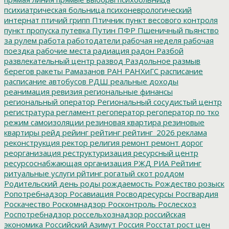
психиатрическая больница
психоневрологический
интернат
птичий грипп
Птичник
пункт весового контроля
пункт пропуска
путевка
Путин
ПФР
Пшеничный
пьянство
за рулем
работа
работодатели
рабочая неделя
рабочая
поездка
рабочие места
радиация
радон
Разбой
развлекательный центр
развод
Раздольное
размыв
берегов
ракеты
Рамазанов
РАН
РАНХиГС
расписание
расписание автобусов
РДШ
реальные доходы
реанимация
ревизия
региональные финансы
региональный оператор
Региональный сосудистый центр
регистратура
регламент
регоператор
регоператор по тко
режим самоизоляции
резиновая квартира
резиновые
квартиры
рейд
рейинг
рейтинг
рейтинг_2026
реклама
реконструкция
ректор
религия
ремонт
ремонт дорог
реорганизация
реструктуризация
ресурсный центр
ресурсоснабжающая организация
РЖД
РИА Рейтинг
ритуальные услуги
рйтинг
рогатый скот
роддом
Родительский день
роды
рождаемость
Рождество
розыск
Ропотребнадзор
Росавиация
Росводресурсы
Росгвардия
Роскачество
Роскомнадзор
Росконтроль
Рослесхоз
Роспотребнадзор
россельхознадзор
российская
экономика
Российский Азимут
Россия
Росстат
рост цен