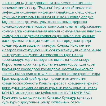
квитанция
КДН
кедровые шишки
Кемерово
кинозал
кинологи
кинотеатр "Родина"
Кирга
китай
кишечная
инфекция
кишечная_инфекция
кладбище
клещ
клещи
клубника
книга памяти
книги
КНР
КоАП
ковид-сводка
Кодекс
колледж культуры
колония
командировка
командировочные
комары
комиссия
комитет образования
коммуналка
коммунальная авария
коммунальные платежи
коммунальные услуги
компенсации
компенсационные
расходы
компенсация
комфортная городская среда
кондитерские изделия
конкурс
Конрад
Константин
Лазарев
конституционный суд
конституция
контрабанда
контрафакт
конфликт интересов
концерт
Корж
коронавирус
коронавирусные выплаты
коронаврус
Коростелев
короткая рабочая неделя
коррупция
корь
Косвинцев
космодром
космодром_Восточный
космос
котельная
Кочмар
КПРФ
КПСС
кража
кражи
красная икра
Краснодарский край
кредит
кредитная амнистия
кредитоспособность
Кремль
креозот
Крещение
кризис
Крик души
Криминал
Крым
крытый каток
крытый_каток
КСН
КТ-исследование
Кубок лосося
КУГИ
КУГИ ЕАО
Кудесник
кудо
кулинария
Кульдкр
Кульдур
культура
культурно досуговый центр
купальный сезон