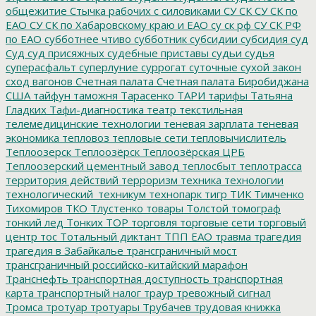
общежитие
Стычка рабочих с силовиками
СУ СК
СУ СК по
ЕАО
СУ СК по Хабаровскому краю и ЕАО
су ск рф
СУ СК РФ
по ЕАО
субботнее чтиво
субботник
субсидии
субсидия
суд
Суд
суд присяжных
судебные приставы
судьи
судья
суперасфальт
суперлуние
суррогат
суточные
сухой закон
сход вагонов
Счетная палата
Счетная палата Биробиджана
США
тайфун
таможня
Тарасенко
ТАРИ
тарифы
Татьяна
Гладких
Тафи-диагностика
театр
текстильная
телемедицинские технологии
теневая зарплата
теневая
экономика
тепловоз
тепловые сети
тепловычислитель
Теплоозерск
Теплоозёрск
Теплоозёрская ЦРБ
Теплоозерский цементный завод
теплосбыт
теплотрасса
территория действий
терроризм
техника
технологии
технологический_техникум
технопарк
тигр
ТИК
Тимченко
Тихомиров
ТКО
Тлустенко
товары
Толстой
томограф
тонкий лед
Тонких
ТОР
торговля
торговые сети
торговый
центр
тос
Тотальный диктант
ТПП ЕАО
травма
трагедия
трагедия в Забайкалье
трансграничный мост
трансграничный российско-китайский марафон
Транснефть
транспортная доступность
транспортная
карта
транспортный налог
траур
тревожный сигнал
Тромса
тротуар
тротуары
Трубачев
трудовая книжка