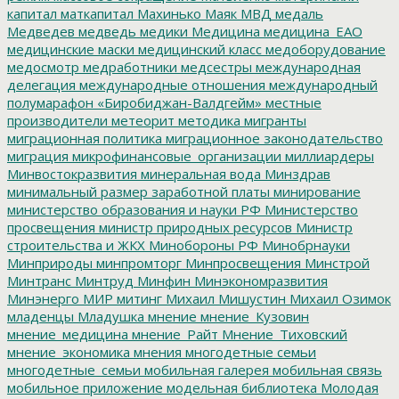
капитал
маткапитал
Махинько
Маяк
МВД
медаль
Медведев
медведь
медики
Медицина
медицина_ЕАО
медицинские маски
медицинский класс
медоборудование
медосмотр
медработники
медсестры
международная
делегация
международные отношения
международный
полумарафон «Биробиджан-Валдгейм»
местные
производители
метеорит
методика
мигранты
миграционная политика
миграционное законодательство
миграция
микрофинансовые_организации
миллиардеры
Минвостокразвития
минеральная вода
Минздрав
минимальный размер заработной платы
минирование
министерство образования и науки РФ
Министерство
просвещения
министр природных ресурсов
Министр
строительства и ЖКХ
Минобороны РФ
Минобрнауки
Минприроды
минпромторг
Минпросвещения
Минстрой
Минтранс
Минтруд
Минфин
Минэкономразвития
Минэнерго
МИР
митинг
Михаил Мишустин
Михаил Озимок
младенцы
Младушка
мнение
мнение_Кузовин
мнение_медицина
мнение_Райт
Мнение_Тиховский
мнение_экономика
мнения
многодетные семьи
многодетные_семьи
мобильная галерея
мобильная связь
мобильное приложение
модельная библиотека
Молодая