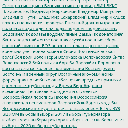
Солнцев
викторина
Винников
вице-премьер
ВИЧ
ВККС
Владивосток
Владимир Марковский
Владимир Мишустин
Владимир Путин
Владимир Сахаровский
Владимир Якушев
власть
внеплановая проверка
Внешний долг
внутренняя
политика
вода
водители
водка
водоемы
водоисточник
Водоканал
водолазы
водоналивные дамбы
водонапорная
башня
водоснабжение
военная служба
военные сборы
военный комиссар
ВОЗ
возврат_стеклотары
возгорание
воинский учет
война
война в Сирии
Войтенков
вокзал
волейбол
волк
Волонтеры
Волочаевка
Волочаевская битва
Волочаевский бой
вольная борьба
Ворожбит
Воропаева
воспитательная колония
воспоминания
Востокцемент
Восточный военный округ
Восточный экономический
форум
врач
врачебные ошибки
врачи
вредные привычки
временные трубопроводы
Время Биробиджана
всемирный фестиваль молодежи и студентов
Всероссийская перепись населения
Всероссийская
спартакиада пенсионеров
Всероссийский день ходьбы
Всероссийский конкурс
встреча_с_населением
ВТБъ
ВУЗ
ВЦИОМ
выборы
выборы 2017
выборы губернатора
выборы мэра
выборы ректора
выборы_2019
выборы_2021
выборы_2026
выборы_губернатора