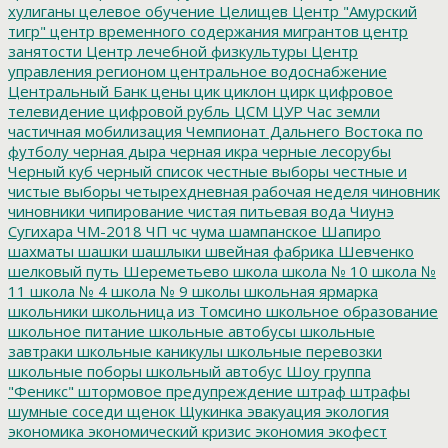
хулиганы
целевое обучение
Целищев
Центр "Амурский
тигр"
центр временного содержания мигрантов
центр
занятости
Центр лечебной физкультуры
Центр
управления регионом
центральное водоснабжение
Центральный Банк
цены
цик
циклон
цирк
цифровое
телевидение
цифровой рубль
ЦСМ
ЦУР
Час земли
частичная мобилизация
Чемпионат Дальнего Востока по
футболу
черная дыра
черная икра
черные лесорубы
Черный куб
черный список
честные выборы
честные и
чистые выборы
четырехдневная рабочая неделя
чиновник
чиновники
чипирование
чистая питьевая вода
Чиунэ
Сугихара
ЧМ-2018
ЧП
чс
чума
шампанское
Шапиро
шахматы
шашки
шашлыки
швейная фабрика
Шевченко
шелковый путь
Шереметьево
школа
школа № 10
школа №
11
школа № 4
школа № 9
школы
школьная ярмарка
школьники
школьница из Томсино
школьное образование
школьное питание
школьные автобусы
школьные
завтраки
школьные каникулы
школьные перевозки
школьные поборы
школьный автобус
Шоу группа
"Феникс"
штормовое предупреждение
штраф
штрафы
шумные соседи
щенок
Щукинка
эвакуация
экология
экономика
экономический кризис
экономия
экофест