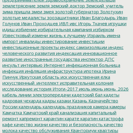
землетрясение
земля
земский доктор
Земский_учитель
зима пришла
змеи
змея
золотой губернатор
Золотухин
золотые медалисты
зоозащитники
Иван Благодырь
Иван
Голунов
Иван Проходцев
ИВЛ
ивс
Игорь Ткачев
игрушки
идиш
избиение
избирательная кампания
избирком
Известковый
измени жизнь к лучшему
Израиль
имена
импорт
инвалиды
инвестирование
инвестиции
инвестиционные проекты
индекс самоизоляции
индекс
человеческого развития
индексация
инновационное
развитие
иностранные государства
инспектор ДПС
инсульт
интервью
Интернет
инфекционная больница
инфекция
инфляция
инфраструктура
ипотека
Ирина
Пинчук
Иркутская область
иск
искусственная елка
искусственный_интеллект
исправительная колония
исследование
история
Итоги-2017
июль
июнь
июнь_2026
кабель линии электропередачи
кадетский бал
кадеты
кадровая чехарда
кадры
казаки
Казань
Казначейство
России
календарь
календарь праздников
камера
камеры
Камчатка
Камчатский край
канализация
капитальный
ремонт
капремонт
карантин
карате
каратин
катастрофа
кафе
качество жизни
качество и безопасность
качество
молока
качество обслуживания
Кванториум
квартиры