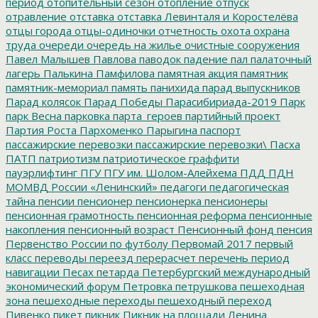
период
отопительный сезон
отопление
отпуск
отравление
отставка
отставка Левинталя и Коростелёва
отцы города
отцы-одиночки
отчетность
охота
охрана
труда
очереди
очередь на жилье
очистные сооружения
Павел Малышев
Павлова
паводок
падение
пал
палаточный
лагерь
Палькина
Памфилова
памятная акция
памятник
памятник-мемориал
память
панихида
парад выпускников
Парад колясок
Парад Победы
Парасибириада-2019
Парк
парк Весна
парковка
парта_героев
партийный проект
Партия Роста
Пархоменко
Парыгина
паспорт
пассажирские перевозки
пассажирские перевозки\
Пасха
ПАТП
патриотизм
патриотическое граффити
пауэрлифтинг
ПГУ
ПГУ им. Шолом-Алейхема
ПДД
ПДН
МОМВД России «Ленинский»
педагоги
педагогическая
тайна
пенсии
пенсионер
пенсионерка
пенсионеры
пенсионная грамотность
пенсионная реформа
пенсионные
накопления
пенсионный возраст
Пенсионный фонд
пенсия
Первенство России по футболу
Первомай 2017
первый
класс
переводы
переезд
перерасчет
перечень
период
навигации
Песах
петарда
Петербургский международный
экономический форум
Петровка
петрушкова
пешеходная
зона
пешеходные переходы
пешеходный переход
Пивенко
пикет
пикник
Пикник на площади Ленина