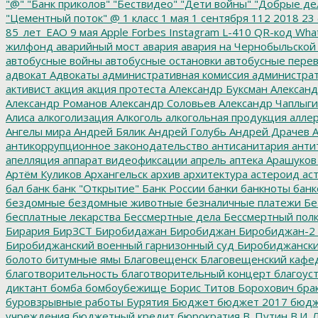
"@"
"Банк приколов"
"Бествидео"
"Дети войны"
"Добрые де
"Цементный поток"
@
1 класс
1 мая
1 сентября
112
2018
23 
85_лет_ЕАО
9 мая
Apple
Forbes
Instagram
L-410
QR-код
Wha
жилфонд
аварийный мост
авария
авария на Чернобыльской
автобусные войны
автобусные остановки
автобусные перев
адвокат
Адвокаты
административная комиссия
администрат
активист
акция
акция протеста
Александр Буксман
Александ
Александр Романов
Александр Соловьев
Александр Чаплыг
Алиса
алкоголизация
Алкоголь
алкогольная продукция
аллер
Ангелы мира
Андрей Бялик
Андрей Голубь
Андрей Драчев
А
антикоррупционное законодательство
антисанитария
анти
апелляция
аппарат видеофиксации
апрель
аптека
Арашуков
Артём Куликов
Архангельск
архив
архитектура
астероид
ас
бал
банк
банк "Открытие"
Банк России
банки
банкноты
банк
бездомные
бездомные животные
безналичные платежи
Бе
бесплатные лекарства
Бессмертные дела
Бессмертный пол
Бирария
БирЗСТ
Биробидажан
Биробиджан
Биробиджан-2
Биробиджанский военный гарнизонный суд
Биробиджанский
болото
битумные ямы
Благовещенск
Благовещенский кафе
благотворительность
благотворительный концерт
благоус
диктант
бомба
бомбоубежище
Борис Титов
Борохович
бра
буровзрывные работы
Бурятия
Бюджет
бюджет 2017
бюдж
учреждения
бюджетный кредит
бюрократия
В. Путин
В.И. 