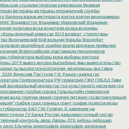
ябрьская социалистическая революция
Великая
теран
ветераны
ветераны пограничной службы
го баллона
взрыв метеорита
взятка
взятки
видеокамеры
ВККС
Владивосток
Владимир Марковский
Владимир
енняя политика
вода
водители
водка
водоемы
 сборы
военный комиссар
ВОЗ
возврат_стеклотары
итва
Волочаевский бой
вольная борьба
Ворожбит
орум
врач
врачебные ошибки
врачи
вредные привычки
аселения
Всероссийская спартакиада пенсионеров
ры губернатора
выборы мэра
выборы ректора
боры-2019
вывоз мусора
выгребные ямы
вымогательство
циалисты
высокотехнологичная_медпомощь
выставка
_2026
Вячеслав Пастухов
Г.И. Радде
гадюка
газ
куратура
Генпрокуратура РФ
гериатрия
ГЖИ
ГИБДД
Гиви
ный федеральный инспектор
год культурного наследия
год
олосование
голубая сорока
Гольдштейн
гомеопатия
ячая вода
горячая линия
горячее питание
госавтоинспекция
мация"
грабеж
град
граница
грант
график подвоза воды
н
губернатор ЕАО
ГУК
Гулягин
Д
давление на
восточное ГУ Банка России
дальневосточный гектар
твенный контроль
двор
Дворы
ДГК
дебош
дебошир
х
дело Ельчина
демография
демогрфия
денежные