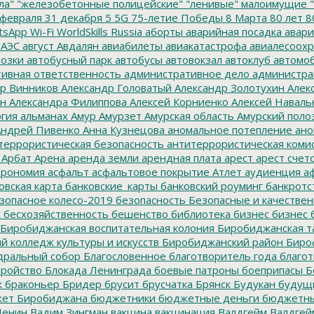
ла"
"железобетонные полицейские"
"ленивые" малоимущие
"
февраля
31 декабря
5
5G
75-летие Победы
8 Марта
80 лет
8
tsApp
Wi-Fi
WorldSkills Russia
аборты
аварийная посадка
авари
 АЭС
август
Авдалян
авиабилеты
авиакатастрофа
авиалесоохр
озки
автобусный парк
автобусы
автовокзал
автоклуб
автомо
ивная ответственность
административное дело
администра
р Винников
Александр Головатый
Александр Золотухин
Алек
ин
Александра Филиппова
Алексей Корниенко
Алексей Наваль
гия
альманах
Амур
Амурзет
Амурская область
Амурский поло
ндрей Пивенко
Анна Кузнецова
аномальное потепление
ано
террористическая безопасность
антитеррористическая коми
Арбат
Арена
аренда земли
арендная плата
арест
арест счет
трономия
асфальт
асфальтовое покрытие
Атлет
аудиенция
аф
овская карта
банковские_карты
банковский роуминг
банкротс
зопасное колесо-2019
безопасность
Безопасные и качестве
к
бесхозяйственность
бешенство
библиотека
бизнес
бизнес 
Биробиджанская воспитательная колония
Биробиджанская т
 колледж культуры и искусств
Биробиджанский район
Биро
дральный собор
Благословенное
благотворитель года
благот
тройство
Блокада Ленинграда
боевые патроны
боеприпасы
Б
к
браконьер
Бридер
брусит
брусчатка
Брянск
Будукан
будущи
ет Биробиджана
бюджетники
бюджетные деньги
бюджетны
Ленин
Вадим Зингман
вакцина
вакцинация
Валдгейм
Валдгей