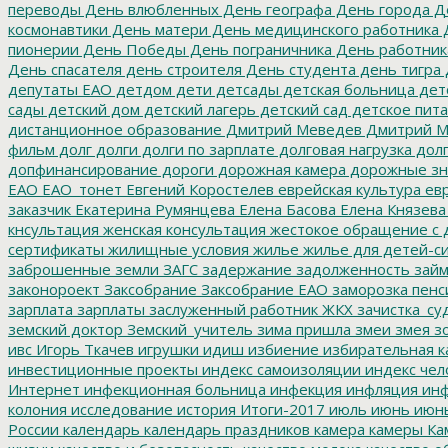
переводы
День влюбленных
День географа
День города
Де
космонавтики
День матери
День медицинского работника
Д
пионерии
День Победы
День пограничника
День работник
День спасателя
день строителя
День студента
день тигра
депутаты ЕАО
детдом
дети
детсады
детская больница
дет
сады
детский дом
детский лагерь
детский сад
детское пит
дистанционное образование
Дмитрий Меведев
Дмитрий М
фильм
долг
долги
долги по зарплате
долговая нагрузка
долг
допфинансирование
дороги
дорожная камера
дорожные зн
ЕАО
ЕАО_тонет
Евгений Коростелев
еврейская культура
евр
заказчик
Екатерина Румянцева
Елена Басова
Елена Князева
кнсультация
женская консультация
жестокое обращение с 
сертификаты
жилищные условия
жилье
жилье для детей-с
заброшенные земли
ЗАГС
задержание
задолженность
зай
законороект
Заксобрание
Заксобрание ЕАО
заморозка пенс
зарплата
зарплаты
заслуженный работник ЖКХ
зачистка_су
земский доктор
Земский_учитель
зима пришла
змеи
змея
зо
ивс
Игорь Ткачев
игрушки
идиш
избиение
избирательная к
инвестиционные проекты
индекс самоизоляции
индекс чел
Интернет
инфекционная больница
инфекция
инфляция
инф
колония
исследование
история
Итоги-2017
июль
июнь
июн
России
календарь
календарь праздников
камера
камеры
Ка