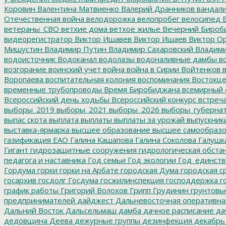
Коровин
Валентина Матвиенко
Валерий Дранников
вандал
Отечественная война
велодорожка
велопробег
велосипед
В
ветераны_СВО
ветхие дома
ветхое жилье
Вечерний Бироб
видеорегистратор
Виктор Ишавев
Виктор Ишаев
Виктор О
Мишустин
Владимир Путин
Владимир Сахаровский
Владими
водоисточник
Водоканал
водолазы
водоналивные дамбы
во
возгорание
воинский учет
война
война в Сирии
Войтенков
в
Воропаева
воспитательная колония
воспоминания
Востокц
временные трубопроводы
Время Биробиджана
всемирный 
Всероссийский день ходьбы
Всероссийский конкурс
встреч
выборы_2019
выборы_2021
выборы_2026
выборы_губерна
выпас скота
выплата
выплаты
выплаты за урожай
выпускник
выставка-ярмарка
высшее образование
высшее самообразо
газификация ЕАО
Галина Кашапова
Галина Соколова
Галушк
Гигант
гидрозащитные сооружения
гидрологическая обста
педагога и наставника
Год семьи
Год экологии
Год_единств
Гордума
горки
горки на Арбате
городская Дума
городская с
госархив
госдолг
Госдума
госжилинспекция
господдержка
г
график работы
Григорий Волохов
Грипп
Грудинин
грунтовы
предпринимателей
дайджест
Дальневосточная оперативна
Дальний Восток
Дальсельмаш
дамба
дачное расписание
да
дедовщина
Деева
дежурные группы
дезинфекция
декабрь