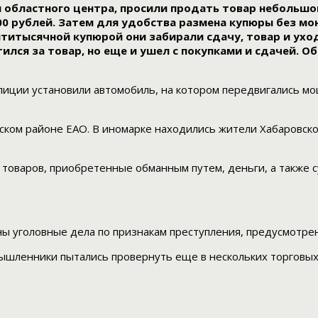
областного центра, просили продать товар небольшой 
00 рублей. Затем для удобства размена купюры без м
ятитысячной купюрой они забирали сдачу, товар и ухо
тился за товар, но еще и ушел с покупками и сдачей. 
иции установили автомобиль, на котором передвигались мо
ком районе ЕАО. В иномарке находились жители Хабаровско
 товаров, приобретенные обманным путем, деньги, а также 
уголовные дела по признакам преступления, предусмотренн
ышленники пытались провернуть еще в нескольких торговых 