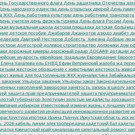
нь Государственного флага
День защитника Отечества
ден
ень народного единства
день открытых дверей
День памят
а ЖКХ
День работника культуры
день работника транспорта
день учителя
день физкультурника
День флага России
День
ская музыкальная школа
детская площадка
детская_больниц
ание
детское пособие
Джабаров
Джанхотов
дзюдо
диабет
ди
едведев
Дмитрий Нестеров
Доблесть_Хингана
Добрые люд
острои
долгострой
долевое строительство
должники
дом о
аки
дорожные камеры
дорожный радар
ДОСААФ
дотации
до
ейская_мудрость
еврейские традиции
Евровидение
Евросе
Елена Хахалева
ель
ЕНВД
Ефим Вепринский
жалоба
жд пере
детьми
жестокое обращение с животными
жестокость
живо
ирот
жильё для подтопленцев
ЖКХ
журналистика
Забайкальск
м
заказник Ульдура
заказник Ульдуры
закон
Законодательное
ионных накоплений
заморозки
занятость
запись в школу
запо
дей
защита прав предпринимателей
защита предпринимате
лотой губернатор
Золотухин
золотые медалисты
зоозащит
ампания
избирком
Известковый
измени жизнь к лучшему
Изр
овеческого развития
индексация
инновационное развитие
ин
раструктура
ипотека
Ирина Пинчук
Иркутская область
иск
ис
ь_2026
кабель линии электропередачи
кадетский бал
кадеты
мчатка
Камчатский край
канализация
капитальный ремонт
кап