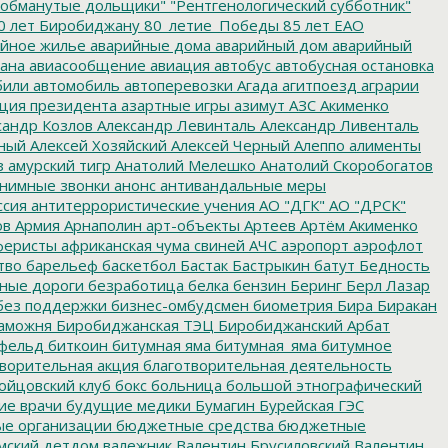
обманутые дольщики"
"Рентгенологический субботник"
0 лет Биробиджану
80_летие_Победы
85 лет ЕАО
йное жилье
аварийные дома
аварийный дом
аварийный
ана
авиасообщение
авиация
автобус
автобусная остановка
били
автомобиль
автоперевозки
Агада
агитпоезд
аграрии
ция президента
азартные игры
азимут
АЗС
Акименко
сандр Козлов
Александр Левинталь
Александр Ливенталь
ный
Алексей Хозяйский
Алексей Черный
Алеппо
алименты
з
амурский тигр
Анатолий Мелешко
Анатолий Скоробогатов
нимные звонки
анонс
антивандальные меры
ссия
антитеррористические учения
АО "ДГК"
АО "ДРСК"
ов
Армия
Арнаполин
арт-объекты
Артеев
Артём Акименко
еристы
африканская чума свиней
АЧС
аэропорт
аэрофлот
тво
барельеф
баскетбол
Бастак
Бастрыкин
батут
Бедность
нные дороги
безработица
белка
бензин
Беринг
Берл Лазар
без поддержки
бизнес-омбудсмен
биометрия
Бира
Биракан
аможня
Биробиджанская ТЭЦ
Биробиджанский Арбат
фельд
биткоин
битумная яма
битумная_яма
битумное
ворительная акция
благотворительная деятельность
ойцовский клуб
бокс
больница
большой этнографический
е врачи
будущие медики
Бумагин
Бурейская ГЭС
е организации
бюджетные средства
бюджетные
мский детдом
валежник
Валентин Брусиловский
Валентин