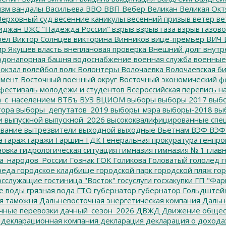
изм
вандалы
Васильева
ВВО
ВВП
Вебер
Великан
Великая Окт
ерховный суд
весенние каникулы
весенний призыв
ветер
ве
иджан
ВЖС "Надежда России"
взрыв
взрыв газа
взрыв газово
рёл
Виктор Солнцев
викторина
Винников
вице-премьер
ВИЧ
р Якушев
власть
внеплановая проверка
Внешний долг
внутр
донапорная башня
водоснабжение
военная служба
военные
окзал
волейбол
волк
Волонтеры
Волочаевка
Волочаевская б
емент
Восточный военный округ
Восточный экономический ф
фестиваль молодежи и студентов
Всероссийская перепись н
а_с_населением
ВТБъ
ВУЗ
ВЦИОМ
выборы
выборы 2017
выбо
тора
выборы_депутатов_2019
выборы_мэра
выборы-2018
вы
и
выпускной
выпускной_2026
высококвалифицированные спе
вание
вытрезвители
выходной
выходные
Вьетнам
ВЭФ
ВЭФ
а
гараж
гаражи
Гаршин
ГДК
Генеральная прокуратура
генпро
новка
гидрологическая ситуация
гимназия
гимназия № 1
глав
а_народов_России
Гознак
ГОК
Голикова
Головатый
гололед
г
реда
городское кладбище
городской парк
городской пляж
гор
осслужащие
гостиница "Восток"
госуслуги
госхакупки
ГП "Фар
е воды
грязная вода
ГТО
губернатор
губернатор Гольдштей
я таможня
Дальневосточная энергетическая компания
Дальне
чные перевозки
дачный_сезон_2026
ДВЖД
Движение общес
декларационная компания
декларация
декларация о дохода