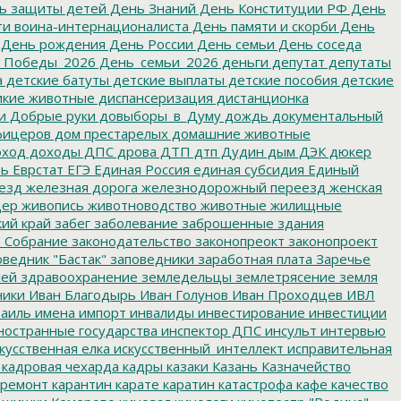
ь защиты детей
День Знаний
День Конституции РФ
День
и воина-интернационалиста
День памяти и скорби
День
День рождения
День России
День семьи
День соседа
_Победы_2026
День_семьи_2026
деньги
депутат
депутаты
а
детские батуты
детские выплаты
детские пособия
детские
кие животные
диспансеризация
дистанционка
и
Добрые руки
довыборы_в_Думу
дождь
документальный
фицеров
дом престарелых
домашние животные
ход
доходы
ДПС
дрова
ДТП
дтп
Дудин
дым
ДЭК
дюкер
ть
Еврстат
ЕГЭ
Единая Россия
единая субсидия
Единый
езд
железная дорога
железнодорожный переезд
женская
дер
живопись
животноводство
животные
жилищные
ий край
забег
заболевание
заброшенные здания
 Собрание
законодательство
законопреокт
законопроект
ведник "Бастак"
заповедники
заработная плата
Заречье
лей
здравоохранение
земледельцы
землетрясение
земля
ники
Иван Благодырь
Иван Голунов
Иван Проходцев
ИВЛ
аиль
имена
импорт
инвалиды
инвестирование
инвестиции
остранные государства
инспектор ДПС
инсульт
интервью
кусственная елка
искусственный_интеллект
исправительная
кадровая чехарда
кадры
казаки
Казань
Казначейство
ремонт
карантин
карате
каратин
катастрофа
кафе
качество