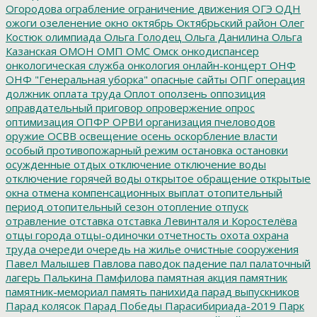
Огородова
ограбление
ограничение движения
ОГЭ
ОДН
ожоги
озеленение
окно
октябрь
Октябрьский район
Олег
Костюк
олимпиада
Ольга Голодец
Ольга Данилина
Ольга
Казанская
ОМОН
ОМП
ОМС
Омск
онкодиспансер
онкологическая служба
онкология
онлайн-концерт
ОНФ
ОНФ "Генеральная уборка"
опасные сайты
ОПГ
операция
должник
оплата труда
Оплот
оползень
оппозиция
оправдательный приговор
опровержение
опрос
оптимизация
ОПФР
ОРВИ
организация пчеловодов
оружие
ОСВВ
освещение
осень
оскорбление власти
особый противопожарный режим
остановка
остановки
осужденные
отдых
отключение
отключение воды
отключение горячей воды
открытое обращение
открытые
окна
отмена компенсационных выплат
отопительный
период
отопительный сезон
отопление
отпуск
отравление
отставка
отставка Левинталя и Коростелёва
отцы города
отцы-одиночки
отчетность
охота
охрана
труда
очереди
очередь на жилье
очистные сооружения
Павел Малышев
Павлова
паводок
падение
пал
палаточный
лагерь
Палькина
Памфилова
памятная акция
памятник
памятник-мемориал
память
панихида
парад выпускников
Парад колясок
Парад Победы
Парасибириада-2019
Парк