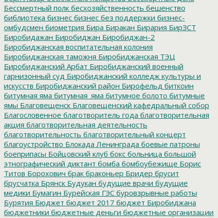
Бессмертный полк
бесхозяйственность
бешенство
библиотека
бизнес
бизнес без поддержки
бизнес-
омбудсмен
биометрия
Бира
Биракан
Бирария
БирЗСТ
Биробидажан
Биробиджан
Биробиджан-2
Биробиджанская воспитательная колония
Биробиджанская таможня
Биробиджанская ТЭЦ
Биробиджанский Арбат
Биробиджанский военный
гарнизонный суд
Биробиджанский колледж культуры и
искусств
Биробиджанский район
Бирофельд
биткоин
битумная яма
битумная_яма
битумное болото
битумные
ямы
Благовещенск
Благовещенский кафедральный собор
Благословенное
благотворитель года
благотворительная
акция
благотворительная деятельность
благотворительность
благотворительный концерт
благоустройство
Блокада Ленинграда
боевые патроны
боеприпасы
Бойцовский клуб
бокс
больница
большой
этнографический диктант
бомба
бомбоубежище
Борис
Титов
Борохович
брак
браконьер
Бридер
брусит
брусчатка
Брянск
Будукан
будущие врачи
будущие
медики
Бумагин
Бурейская ГЭС
буровзрывные работы
Бурятия
Бюджет
бюджет 2017
бюджет Биробиджана
бюджетники
бюджетные деньги
бюджетные организации