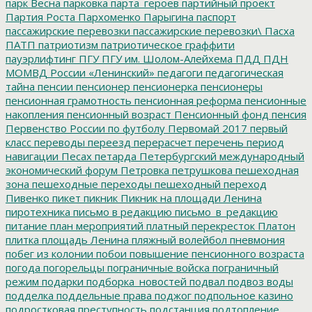
парк Весна
парковка
парта_героев
партийный проект
Партия Роста
Пархоменко
Парыгина
паспорт
пассажирские перевозки
пассажирские перевозки\
Пасха
ПАТП
патриотизм
патриотическое граффити
пауэрлифтинг
ПГУ
ПГУ им. Шолом-Алейхема
ПДД
ПДН
МОМВД России «Ленинский»
педагоги
педагогическая
тайна
пенсии
пенсионер
пенсионерка
пенсионеры
пенсионная грамотность
пенсионная реформа
пенсионные
накопления
пенсионный возраст
Пенсионный фонд
пенсия
Первенство России по футболу
Первомай 2017
первый
класс
переводы
переезд
перерасчет
перечень
период
навигации
Песах
петарда
Петербургский международный
экономический форум
Петровка
петрушкова
пешеходная
зона
пешеходные переходы
пешеходный переход
Пивенко
пикет
пикник
Пикник на площади Ленина
пиротехника
письмо в редакцию
письмо_в_редакцию
питание
план мероприятий
платный перекресток
Платон
плитка
площадь Ленина
пляжный волейбол
пневмония
побег из колонии
побои
повышение пенсионного возраста
погода
погорельцы
пограничные войска
пограничный
режим
подарки
подборка_новостей
подвал
подвоз воды
подделка
поддельные права
поджог
подпольное казино
подростковая преступность
подстанция
подтопление