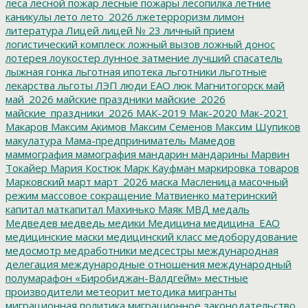
леса
лесной пожар
лесные пожары
лесопилка
летние
каникулы
лето
лето_2026
лжетерроризм
лимон
литература
Лицей
лицей № 23
личный прием
логистический комплеск
ложный вызов
ложный донос
лотерея
лоукостер
лунное затмение
лучший спасатель
лыжная гонка
льготная ипотека
льготники
льготные
лекарства
льготы
ЛЭП
люди ЕАО
люк
Магнитогорск
май
май_2026
майские праздники
майские_2026
майские_праздники_2026
МАК-2019
Мак-2020
Мак-2021
Макаров
Максим Акимов
Максим Семенов
Максим Шупиков
макулатура
Мама-предприниматель
Мамедов
маммография
мамография
мандарин
мандарины
Марвин
Токайер
Мария Костюк
Марк Кауфман
маркировка товаров
Марковский
март
март_2026
маска
Масленица
масочный
режим
массовое сокращение
Матвиенко
материнский
капитал
маткапитал
Махинько
Маяк
МВД
медаль
Медведев
медведь
медики
Медицина
медицина_ЕАО
медицинские маски
медицинский класс
медоборудование
медосмотр
медработники
медсестры
международная
делегация
международные отношения
международный
полумарафон «Биробиджан-Валдгейм»
местные
производители
метеорит
методика
мигранты
миграционная политика
миграционное законодательство