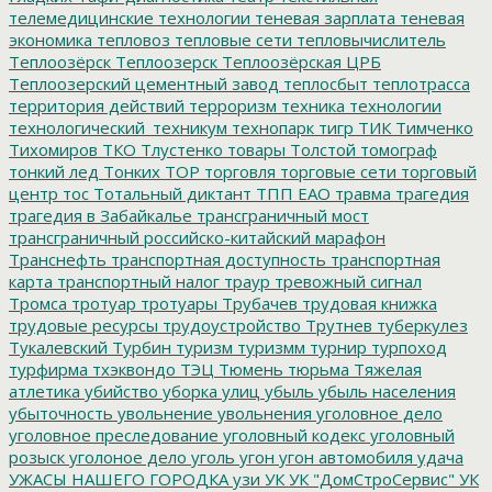
телемедицинские технологии
теневая зарплата
теневая
экономика
тепловоз
тепловые сети
тепловычислитель
Теплоозёрск
Теплоозерск
Теплоозёрская ЦРБ
Теплоозерский цементный завод
теплосбыт
теплотрасса
территория действий
терроризм
техника
технологии
технологический_техникум
технопарк
тигр
ТИК
Тимченко
Тихомиров
ТКО
Тлустенко
товары
Толстой
томограф
тонкий лед
Тонких
ТОР
торговля
торговые сети
торговый
центр
тос
Тотальный диктант
ТПП ЕАО
травма
трагедия
трагедия в Забайкалье
трансграничный мост
трансграничный российско-китайский марафон
Транснефть
транспортная доступность
транспортная
карта
транспортный налог
траур
тревожный сигнал
Тромса
тротуар
тротуары
Трубачев
трудовая книжка
трудовые ресурсы
трудоустройство
Трутнев
туберкулез
Тукалевский
Турбин
туризм
туризмм
турнир
турпоход
турфирма
тхэквондо
ТЭЦ
Тюмень
тюрьма
Тяжелая
атлетика
убийство
уборка улиц
убыль
убыль населения
убыточность
увольнение
увольнения
уголовное дело
уголовное преследование
уголовный кодекс
уголовный
розыск
уголоное дело
уголь
угон
угон автомобиля
удача
УЖАСЫ НАШЕГО ГОРОДКА
узи
УК
УК "ДомСтроСервис"
УК