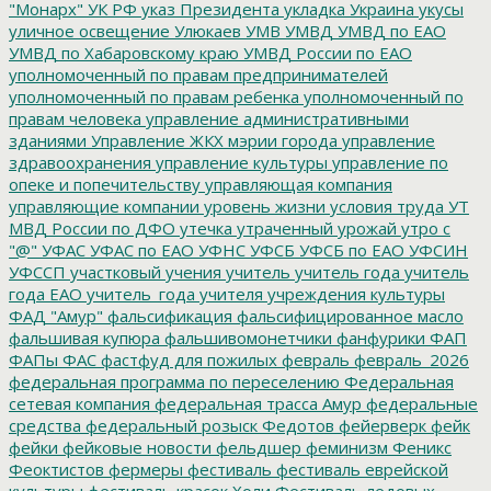
"Монарх"
УК РФ
указ Президента
укладка
Украина
укусы
уличное освещение
Улюкаев
УМВ
УМВД
УМВД по ЕАО
УМВД по Хабаровскому краю
УМВД России по ЕАО
уполномоченный по правам предпринимателей
уполномоченный по правам ребенка
уполномоченный по
правам человека
управление административными
зданиями
Управление ЖКХ мэрии города
управление
здравоохранения
управление культуры
управление по
опеке и попечительству
управляющая компания
управляющие компании
уровень жизни
условия труда
УТ
МВД России по ДФО
утечка
утраченный урожай
утро с
"@"
УФАС
УФАС по ЕАО
УФНС
УФСБ
УФСБ по ЕАО
УФСИН
УФССП
участковый
учения
учитель
учитель года
учитель
года ЕАО
учитель_года
учителя
учреждения культуры
ФАД "Амур"
фальсификация
фальсифицированное масло
фальшивая купюра
фальшивомонетчики
фанфурики
ФАП
ФАПы
ФАС
фастфуд для пожилых
февраль
февраль_2026
федеральная программа по переселению
Федеральная
сетевая компания
федеральная трасса Амур
федеральные
средства
федеральный розыск
Федотов
фейерверк
фейк
фейки
фейковые новости
фельдшер
феминизм
Феникс
Феоктистов
фермеры
фестиваль
фестиваль еврейской
культуры
фестиваль красок Холи
Фестиваль ледовых