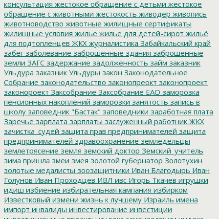
консультация
жестокое обращение с детьми
жестокое
обращение с животными
жестокость
живодер
живопись
животноводство
животные
жилищные сертификаты
жилищные условия
жилье
жилье для детей-сирот
жильё
для подтопленцев
ЖКХ
журналистика
Забайкальский край
забег
заболевание
заброшенные здания
заброшенные
земли
ЗАГС
задержание
задолженность
займ
заказник
Ульдура
заказник Ульдуры
закон
Законодательное
Собрание
законодательство
законопреокт
законопроект
законороект
Заксобрание
Заксобрание ЕАО
заморозка
пенсионных накоплений
заморозки
занятость
запись в
школу
заповедник "Бастак"
заповедники
заработная плата
Заречье
зарплата
зарплаты
заслуженный работник ЖКХ
зачистка_судей
защита прав предпринимателей
защита
предпринимателей
здравоохранение
земледельцы
землетрясение
земля
земский доктор
Земский_учитель
зима пришла
змеи
змея
золотой губернатор
Золотухин
золотые медалисты
зоозащитники
Иван Благодырь
Иван
Голунов
Иван Проходцев
ИВЛ
ивс
Игорь Ткачев
игрушки
идиш
избиение
избирательная кампания
избирком
Известковый
измени жизнь к лучшему
Израиль
имена
импорт
инвалиды
инвестирование
инвестиции
инвестиционные проекты
индекс самоизоляции
индекс