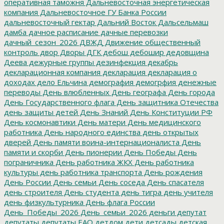
оперативная таможня
Дальневосточная энергетическая
компания
Дальневосточное ГУ Банка России
дальневосточный гектар
Дальний Восток
Дальсельмаш
дамба
дачное расписание
дачные перевозки
дачный_сезон_2026
ДВЖД
Движение общественный
контроль
двор
Дворы
ДГК
дебош
дебошир
дедовщина
Деева
дежурные группы
дезинфекция
декабрь
декларационная компания
декларация
декларация о
доходах
дело Ельчина
демография
демогрфия
денежные
переводы
День влюбленных
День географа
День города
День Государственного флага
День защитника Отечества
день защиты детей
День Знаний
День Конституции РФ
День космонавтики
День матери
День медицинского
работника
День народного единства
день открытых
дверей
День памяти воина-интернационалиста
День
памяти и скорби
День пионерии
День Победы
День
пограничника
День работника ЖКХ
День работника
культуры
день работника транспорта
День рождения
День России
День семьи
День соседа
День спасателя
день строителя
День студента
день тигра
день учителя
день физкультурника
День флага России
День_Победы_2026
День_семьи_2026
деньги
депутат
депутаты
депутаты ЕАО
детдом
дети
детсады
детская