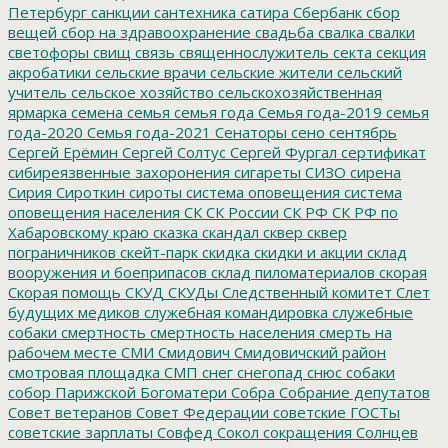
Петербург
санкции
сантехника
сатира
Сбербанк
сбор
вещей
сбор на здравоохранение
свадьба
свалка
свалки
светофоры
свищ
связь
священнослужитель
секта
секция
акробатики
сельские врачи
сельские жители
сельский
учитель
сельское хозяйство
сельскохозяйственная
ярмарка
семена
семья
семья года
Семья года-2019
семья
года-2020
Семья года-2021
Сенаторы
сено
сентябрь
Сергей Ерёмин
Сергей Солтус
Сергей Фургал
сертификат
сибиреязвенные захоронения
сигареты
СИЗО
сирена
Сирия
Сироткин
сироты
система оповещения
система
оповещения населения
СК
СК России
СК РФ
СК РФ по
Хабаровскому краю
сказка
скандал
сквер
сквер
пограничников
скейт-парк
скидка
скидки и акции
склад
вооружения и боеприпасов
склад пиломатериалов
скорая
Скорая помощь
СКУД
СКУДы
Следственный комитет
Слет
будущих медиков
служебная командировка
служебные
собаки
смертность
смертность населения
смерть на
рабочем месте
СМИ
Смидович
Смидовичский район
смотровая площадка
СМП
снег
снегопад
снюс
собаки
собор Парижской Богоматери
Собра
Собрание депутатов
Совет ветеранов
Совет Федерации
советские ГОСТы
советские зарплаты
Совфед
Сокол
сокращения
Солнцев