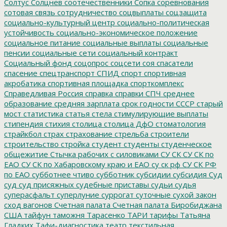
Солтус
Солцнев
соотечественники
Сопка
соревнования
сотовая связь
сотрудничество
соцвыплаты
соцзащита
социально-культурный центр
социально-политическая
устойчивость
социально-экономическое положение
социальное питание
социальные выплаты
социальные
пенсии
социальные сети
социальный контракт
Социальный фонд
соцопрос
соцсети
соя
спасатели
спасение
спецтранспорт
СПИД
спорт
спортивная
акробатика
спортивная площадка
спорткомплекс
Справедливая Россия
справка
справки
СПЧ
среднее
образование
средняя зарплата
срок годности
СССР
старый
мост
статистика
статья
стела
стимулирующие выплаты
стипендия
стихия
столица
столица ДфО
стоматология
страйкбол
страх
страхование
стрельба
строители
строительство
стройка
студент
студенты
студенческое
общежитие
Стычка рабочих с силовиками
СУ СК
СУ СК по
ЕАО
СУ СК по Хабаровскому краю и ЕАО
су ск рф
СУ СК РФ
по ЕАО
субботнее чтиво
субботник
субсидии
субсидия
Суд
суд
суд присяжных
судебные приставы
судьи
судья
суперасфальт
суперлуние
суррогат
суточные
сухой закон
сход вагонов
Счетная палата
Счетная палата Биробиджана
США
тайфун
таможня
Тарасенко
ТАРИ
тарифы
Татьяна
Гладких
Тафи-диагностика
театр
текстильная