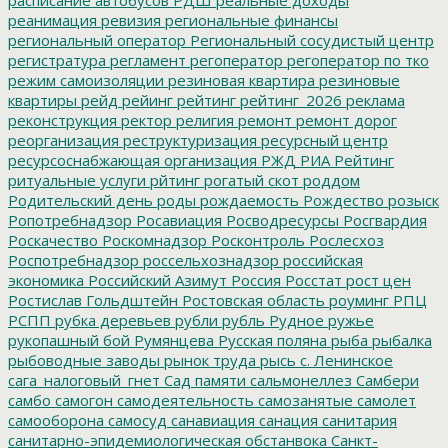
реанимация
ревизия
региональные финансы
региональный оператор
Региональный сосудистый центр
регистратура
регламент
регоператор
регоператор по тко
режим самоизоляции
резиновая квартира
резиновые
квартиры
рейд
рейинг
рейтинг
рейтинг_2026
реклама
реконструкция
ректор
религия
ремонт
ремонт дорог
реорганизация
реструктуризация
ресурсный центр
ресурсоснабжающая организация
РЖД
РИА Рейтинг
ритуальные услуги
рйтинг
рогатый скот
роддом
Родительский день
роды
рождаемость
Рождество
розыск
Ропотребнадзор
Росавиация
Росводресурсы
Росгвардия
Роскачество
Роскомнадзор
Росконтроль
Рослесхоз
Роспотребнадзор
россельхознадзор
российская
экономика
Российский Азимут
Россия
Росстат
рост цен
Ростислав Гольдштейн
Ростовская область
роуминг
РПЦ
РСПП
рубка деревьев
рубли
рубль
Рудное
ружье
рукопашный бой
Румянцева
Русская поляна
рыба
рыбалка
рыбоводные заводы
рынок труда
рысь
с. Ленинское
сага_налоговый_гнет
Сад памяти
сальмонеллез
Самбери
самбо
самогон
самодеятельность
самозанятые
самолет
самооборона
самосуд
санавиация
санация
санитария
санитарно-эпидемиологическая обстанвока
Санкт-