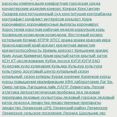
расходы
компенсация
комфортная городская среда
кондитерские изделия
конкурс
Конрад
Константин
Лазарев
конституционный суд
конституция
контрабанда
контрафакт
конфликт интересов
концерт
Корж
коронавирус
коронавирусные выплаты
коронаврус
Коростелев
короткая рабочая неделя
коррупция
корь
Косвинцев
космодром
космодром_Восточный
космос
котельная
Кочмар
КПРФ
КПСС
кража
кражи
красная икра
Краснодарский край
кредит
кредитная амнистия
кредитоспособность
Кремль
креозот
Крещение
кризис
Крик души
Криминал
Крым
крытый каток
крытый_каток
КСН
КТ-исследование
Кубок лосося
КУГИ
КУГИ ЕАО
Кудесник
кудо
кулинария
Кульдкр
Кульдур
культура
культурно досуговый центр
купальный сезон
купальный_сезон
купюры
Кураж
курение
Куренков
курсы
курсы повышения квалификации
КФХ
лаборатория
Лаг ба-
Омер
лагерь
Лагошина
лайк
ЛДПР
Левинталь
Легкая
атлетика
легкоатлетическая пробежка
лед
ледовая
переправа
ледовые скульптуры
ледовый городок
ледовый
каток
ледоход
лекарства
лекарственные препараты
лекарство
Ленинская ЦРБ
Ленинский район
Ленинское
Ленинское сельское поселение
Леонид Школьник
лес