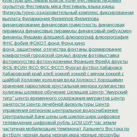
скульптур
Фестиваль мяса
Фестиваль языка идиш
Физкультурно-оздоровительный комплекс
фиксированная
выплата
Филармония
Филиппов
Филиппова
финансирование
финансовая грамотность
финансовая
пирамида
финансовые пирамиды
финансовый омбудсмен
финансы
Фишман
флешмоб
флюорограф
флюорография
ФНС
фобия
ФОКОТ
фонд
Фонд кино
фонд_защитники_отечества
фонтаны
формирование
комфортной городской среды\
форум
фотовыставка
фотоискусство
фотохудожники
Франция
Фрейд
фрукты
ФСБ
ФСИН
ФСО
ФСС
ФССП
Фургал
футбол
Хабаровск
Хабаровский край
хлеб
хоккей
хоккей с мячом
хоккей с
шайбой
Холдоми
холодная вода
Холокост
Хорошавин
хранение наркотиков
хрустальная менора
хулиганство
хулиганы
целевое обучение
Целищев
Центр "Амурский
тигр"
центр временного содержания мигрантов
центр
занятости
Центр лечебной физкультуры
Центр
управления регионом
центральное водоснабжение
Центральный Банк
цены
цик
циклон
цирк
цифровое
телевидение
цифровой рубль
ЦСМ
ЦУР
Час земли
частичная мобилизация
Чемпионат Дальнего Востока по
футболу
черная дыра
черная икра
черные лесорубы