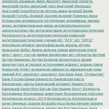
аллергия
альманах
Амур
Амурзет
Амурская область
Амурский полоз
амурский тигр
Анатолий Мелешко
Анатолий Скоробогатов
Ангелы мира
Андрей Бялик
Андрей Голубь
Андрей Драчев
Андрей Пивенко
Анна
Кузнецова
аномальное потепление
анонимные звонки
анонс
антивандальные меры
антикоррупционное
законодательство
антисанитария
антитеррористическая
безопасность
антитеррористическая комиссия
антитеррористические учения
АО "ДГК"
АО "ДРСК"
апелляция
аппарат видеофиксации
апрель
аптека
Арашуков
Арбат
Арена
аренда земли
арендная плата
арест
арест счетов
Армия
Арнаполин
арт-объекты
Артеев
Артём Акименко
Артём Куликов
Архангельск
архив
архитектура
астероид
астрономия
асфальт
асфальтовое
покрытие
Атлет
аудиенция
аферисты
африканская чума
свиней
АЧС
аэропорт
аэрофлот
бал
банк
банк "Открытие"
Банк России
банки
банкноты
банковская карта
банковские_карты
банковский роуминг
банкротство
барельеф
баскетбол
Бастак
Бастрыкин
батут
Бедность
бездомные
бездомные животные
безналичные платежи
Безопасное колесо-2019
безопасность
Безопасные и
качественные дороги
безработица
белка
бензин
Беринг
Берл Лазар
бесплатные лекарства
Бессмертные дела