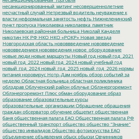
несанкционированный_митинг
несовершеннолетние
несчастный случай
Нетрезвый водитель
неуважение к
власти
неформальная занятость
нефть
Нижнеленинский
пункт пропуска
Николаевка
николаевка_памятник
Николаевская районная больница
Николай Канделя
никотин
НК РФ
НКО
НКО «РОКР»
Новая звезда
Новгородская область
нововвведение
нововведение
нововведениея
нововведения
новое_оборудование
новые люди
новые маршруты
Новый год
новый год_2021
новый год_2022
новый год_2024
новый учебный год
новый_год_2024
новый_год_2025
новый_год_2026
нормы
питания
норовирус
Нотр-Дам
ноябрь
обзор событий за
неделю
Областная больница
областная поликлиника
облздрав
Облученский район
облучье
Облэнергоремонт
Облэнергоремонт Плюс
обман
оборудование
образ
образование
образовательные курсы
образовательные_организации
Обращение
обращения
граждан
обсерватор
обучение
общепит
общественная
баня
общественная палата ЕАО
Общественная палата РФ
общественный транспорт
общество
общество "Знание"
общество инвалидов
Общество фотоискусства ЕАО
объединение
объявления
обыск
обыски
Овчинников