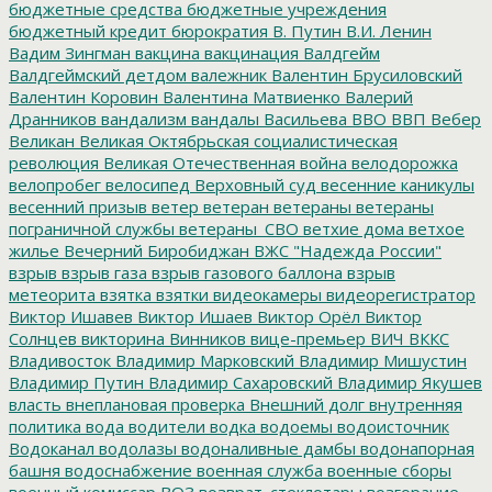
бюджетные средства
бюджетные учреждения
бюджетный кредит
бюрократия
В. Путин
В.И. Ленин
Вадим Зингман
вакцина
вакцинация
Валдгейм
Валдгеймский детдом
валежник
Валентин Брусиловский
Валентин Коровин
Валентина Матвиенко
Валерий
Дранников
вандализм
вандалы
Васильева
ВВО
ВВП
Вебер
Великан
Великая Октябрьская социалистическая
революция
Великая Отечественная война
велодорожка
велопробег
велосипед
Верховный суд
весенние каникулы
весенний призыв
ветер
ветеран
ветераны
ветераны
пограничной службы
ветераны_СВО
ветхие дома
ветхое
жилье
Вечерний Биробиджан
ВЖС "Надежда России"
взрыв
взрыв газа
взрыв газового баллона
взрыв
метеорита
взятка
взятки
видеокамеры
видеорегистратор
Виктор Ишавев
Виктор Ишаев
Виктор Орёл
Виктор
Солнцев
викторина
Винников
вице-премьер
ВИЧ
ВККС
Владивосток
Владимир Марковский
Владимир Мишустин
Владимир Путин
Владимир Сахаровский
Владимир Якушев
власть
внеплановая проверка
Внешний долг
внутренняя
политика
вода
водители
водка
водоемы
водоисточник
Водоканал
водолазы
водоналивные дамбы
водонапорная
башня
водоснабжение
военная служба
военные сборы
военный комиссар
ВОЗ
возврат_стеклотары
возгорание