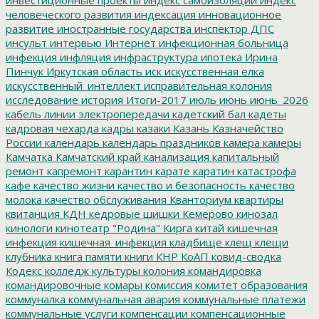
человеческого развития
индексация
инновационное
развитие
иностранные государства
инспектор ДПС
инсульт
интервью
Интернет
инфекционная больница
инфекция
инфляция
инфраструктура
ипотека
Ирина
Пинчук
Иркутская область
иск
искусственная елка
искусственный_интеллект
исправительная колония
исследование
история
Итоги-2017
июль
июнь
июнь_2026
кабель линии электропередачи
кадетский бал
кадеты
кадровая чехарда
кадры
казаки
Казань
Казначейство
России
календарь
календарь праздников
камера
камеры
Камчатка
Камчатский край
канализация
капитальный
ремонт
капремонт
карантин
карате
каратин
катастрофа
кафе
качество жизни
качество и безопасность
качество
молока
качество обслуживания
Кванториум
квартиры
квитанция
КДН
кедровые шишки
Кемерово
кинозал
кинологи
кинотеатр "Родина"
Кирга
китай
кишечная
инфекция
кишечная_инфекция
кладбище
клещ
клещи
клубника
книга памяти
книги
КНР
КоАП
ковид-сводка
Кодекс
колледж культуры
колония
командировка
командировочные
комары
комиссия
комитет образования
коммуналка
коммунальная авария
коммунальные платежи
коммунальные услуги
компенсации
компенсационные