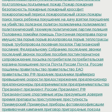
подтопленцы
подъемные
пожар
Пожар
пожарная
безопасность
пожарные
пожарный кроссфит
пожароопасный период
пожароопасный сезон
пожары
поиск
поиск ребенка
покушение на дачу взятки
покушение
на убийство
полезное
полигон
поликлиника
полиомиелит
политехнический техникум
политические партии
полиция
Половинко
помойки
помощь
Понтонная переправа
порча
имущества
порыв
порыв водопровода
порыв теплотрассы
порыв трубопровода
посевная
поселок Партизанский
послание Федеральному Собранию
последние звонки
последний звонок
пособие
пособия
постинтернатное
сопровождение
посылка
потребители
потребительская
корзина
похищение
почта
Почта России
Почта_России
пошлины
правительство
правительство ЕАО
правительство РФ
праздник
праздники
праймериз
превышение скорости
предостережение
предпенсионер
предпенсионеры
предприниматели
предпринимательство
Президент
президент России
Президент РФ
Президентские спортивные игры
презумпция доверия
премия
препараты
преступление
преступность
Приамурский
Приамурье
приборы фотовидеофиксации
прививочная кампания
приговор
пригородные поезда