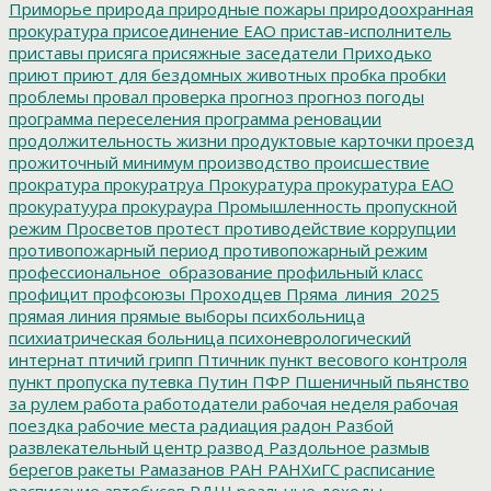
Приморье
природа
природные пожары
природоохранная
прокуратура
присоединение ЕАО
пристав-исполнитель
приставы
присяга
присяжные заседатели
Приходько
приют
приют для бездомных животных
пробка
пробки
проблемы
провал
проверка
прогноз
прогноз погоды
программа переселения
программа реновации
продолжительность жизни
продуктовые карточки
проезд
прожиточный минимум
производство
происшествие
прократура
прокуратруа
Прокуратура
прокуратура ЕАО
прокуратуура
прокураура
Промышленность
пропускной
режим
Просветов
протест
противодействие коррупции
противопожарный период
противопожарный режим
профессиональное_образование
профильный класс
профицит
профсоюзы
Проходцев
Пряма_линия_2025
прямая линия
прямые выборы
психбольница
психиатрическая больница
психоневрологический
интернат
птичий грипп
Птичник
пункт весового контроля
пункт пропуска
путевка
Путин
ПФР
Пшеничный
пьянство
за рулем
работа
работодатели
рабочая неделя
рабочая
поездка
рабочие места
радиация
радон
Разбой
развлекательный центр
развод
Раздольное
размыв
берегов
ракеты
Рамазанов
РАН
РАНХиГС
расписание
расписание автобусов
РДШ
реальные доходы