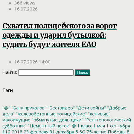
366 views
16.07.2026
Схватил полицейского за ворот
одежды и ударил бутылкой:
судить будут жителя ЕАО
16.07.2026 14:00
Найти:
Тэги
"@"
"Банк приколов"
"Бествидео"
"Дети войны"
"Добрые
дела"
"железобетонные полицейские"
"ленивые"
малоимущие
"обманутые дольщики"
"Рентгенологический
субботник"
"Цементный поток"
@
1 класс
1 мая
1 сентября
112
2018
23 февраля
31 декабря
5
5G
75-летие Победы
8