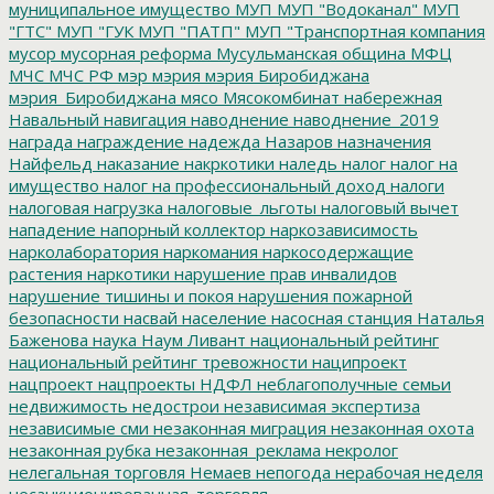
муниципальное имущество
МУП
МУП "Водоканал"
МУП
"ГТС"
МУП "ГУК
МУП "ПАТП"
МУП "Транспортная компания
мусор
мусорная реформа
Мусульманская община
МФЦ
МЧС
МЧС РФ
мэр
мэрия
мэрия Биробиджана
мэрия_Биробиджана
мясо
Мясокомбинат
набережная
Навальный
навигация
наводнение
наводнение_2019
награда
награждение
надежда
Назаров
назначения
Найфельд
наказание
накркотики
наледь
налог
налог на
имущество
налог на профессиональный доход
налоги
налоговая нагрузка
налоговые_льготы
налоговый вычет
нападение
напорный коллектор
наркозависимость
нарколаборатория
наркомания
наркосодержащие
растения
наркотики
нарушение прав инвалидов
нарушение тишины и покоя
нарушения пожарной
безопасности
насвай
население
насосная станция
Наталья
Баженова
наука
Наум Ливант
национальный рейтинг
национальный рейтинг тревожности
наципроект
нацпроект
нацпроекты
НДФЛ
неблагополучные семьи
недвижимость
недострои
независимая экспертиза
независимые сми
незаконная миграция
незаконная охота
незаконная рубка
незаконная_реклама
некролог
нелегальная торговля
Немаев
непогода
нерабочая неделя
несанкционированная_торговля