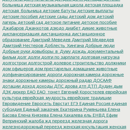
больница
детская музыкальная школа
детская площадка
детская_больница
детские батуты
детские выплаты
детские пособия
детские сады
детский дом
детский
лагерь
детский сад
детское питание
детское пособие
Джабаров
Джанхотов
дзюдо
диабет
дикие животные
диспансеризация
дистанционка
дистанционное
образование
Дмитрий Меведев
Дмитрий Медведев
Дмитрий Нестеров
Доблесть_Хингана
Добрые люди
Добрые руки
довыборы_в_Думу
дождь
документальный
фильм
долг
долги
долги по зарплате
долговая нагрузка
долгострои
долгострой
долевое строительство
должники
дом офицеров
дом престарелых
домашние животные
допфинансирование
дороги
дорожная камера
дорожные
знаки
дорожные камеры
дорожный радар
ДОСААФ
дотации
доход
доходы
ДПС
дрова
дтп
ДТП
Дудин
дым
ДЭК
дюкер
ЕАО
ЕАО_тонет
Евгений Коростелев
еврейская
культура
еврейская_мудрость
еврейские традиции
Евровидение
Евросеть
Еврстат
ЕГЭ
Единая Россия
единая
субсидия
Единый заказчик
Екатерина Румянцева
Елена
Басова
Елена Князева
Елена Хахалева
ель
ЕНВД
Ефим
Вепринский
жалоба
жд переезд
железная дорога
железнодорожный переезд
женская кнсультация
женская