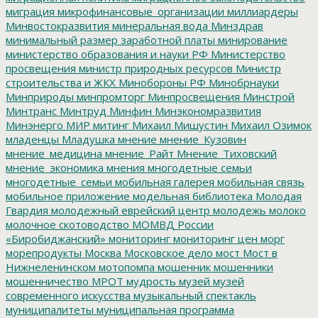
миграция
микрофинансовые_организации
миллиардеры
Минвостокразвития
минеральная вода
Минздрав
минимальный размер заработной платы
минирование
министерство образования и науки РФ
Министерство
просвещения
министр природных ресурсов
Министр
строительства и ЖКХ
Минобороны РФ
Минобрнауки
Минприроды
минпромторг
Минпросвещения
Минстрой
Минтранс
Минтруд
Минфин
Минэкономразвития
Минэнерго
МИР
митинг
Михаил Мишустин
Михаил Озимок
младенцы
Младушка
мнение
мнение_Кузовин
мнение_медицина
мнение_Райт
Мнение_Тиховский
мнение_экономика
мнения
многодетные семьи
многодетные_семьи
мобильная галерея
мобильная связь
мобильное приложение
модельная библиотека
Молодая
Гвардия
молодежный еврейский центр
молодежь
молоко
молочное скотоводство
МОМВД России
«Биробиджанский»
мониторинг
мониторинг цен
морг
морепродукты
Москва
Московское дело
мост
Мост в
Нижнеленинском
мотопомпа
мошенник
мошенники
мошенничество
МРОТ
мудрость
музей
музей
современного искусства
музыкальный спектакль
муниципалитеты
муниципальная программа