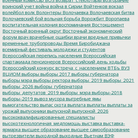
воинский учет
война
война в Сирии
Войтенков
вокзал
волейбол
волк
Волонтеры
Волочаевка
Волочаевская битва
Волочаевский бой
вольная борьба
Ворожбит
Воропаева
воспитательная колония
воспоминания
Востокцемент
Восточный военный округ
Восточный экономический
форум
врач
врачебные ошибки
врачи
вредные привычки
временные трубопроводы
Время Биробиджана
всемирный фестиваль молодежи и студентов
Всероссийская перепись населения
Всероссийская
спартакиада пенсионеров
Всероссийский день ходьбы
Всероссийский конкурс
встреча_с_населением
ВТБъ
ВУЗ
ВЦИОМ
выборы
выборы 2017
выборы губернатора
выборы мэра
выборы ректора
выборы_2019
выборы_2021
выборы_2026
выборы_губернатора
выборы_депутатов_2019
выборы_мэра
выборы-2018
выборы-2019
вывоз мусора
выгребные ямы
вымогательство
выпас скота
выплата
выплаты
выплаты за
урожай
выпускники
выпускной
выпускной_2026
высококвалифицированные специалисты
высокотехнологичная_медпомощь
выставка
выставка-
ярмарка
высшее образование
высшее самообразование
вытрезвители
выходной
выходные
Вьетнам
ВЭФ