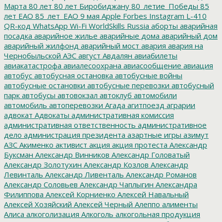
Марта
80 лет
80 лет Биробиджану
80_летие_Победы
85
лет ЕАО
85_лет_ЕАО
9 мая
Apple
Forbes
Instagram
L-410
QR-код
WhatsApp
Wi-Fi
WorldSkills Russia
аборты
аварийная
посадка
аварийное жилье
аварийные дома
аварийный дом
аварийный жилфонд
аварийный мост
авария
авария на
Чернобыльской АЭС
август
Авдалян
авиабилеты
авиакатастрофа
авиалесоохрана
авиасообщение
авиация
автобус
автобусная остановка
автобусные войны
автобусные остановки
автобусные перевозки
автобусный
парк
автобусы
автовокзал
автоклуб
автомобили
автомобиль
автоперевозки
Агада
агитпоезд
аграрии
адвокат
Адвокаты
административная комиссия
административная ответственность
административное
дело
администрация президента
азартные игры
азимут
АЗС
Акименко
активист
акция
акция протеста
Александр
Буксман
Александр Винников
Александр Головатый
Александр Золотухин
Александр Козлов
Александр
Левинталь
Александр Ливенталь
Александр Романов
Александр Соловьев
Александр Чаплыгин
Александра
Филиппова
Алексей Корниенко
Алексей Навальный
Алексей Хозяйский
Алексей Черный
Алеппо
алименты
Алиса
алкоголизация
Алкоголь
алкогольная продукция