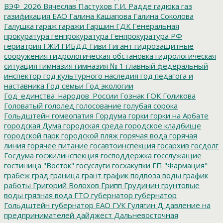
ВЭФ_2026
Вячеслав Пастухов
Г.И. Радде
гадюка
газ
газификация ЕАО
Галина Кашапова
Галина Соколова
Галушка
гараж
гаражи
Гаршин
ГДК
Генеральная
прокуратура
генпрокуратура
Генпрокуратура РФ
гериатрия
ГЖИ
ГИБДД
Гиви
Гигант
гидрозащитные
сооружения
гидрологическая обстановка
гидрологическая
ситуация
гимназия
гимназия № 1
главный федеральный
инспектор
год культурного наследия
год педагога и
наставника
Год семьи
Год экологии
Год_единства_народов_России
Гознак
ГОК
Голикова
Головатый
гололед
голосование
голубая сорока
Гольдштейн
гомеопатия
Гордума
горки
горки на Арбате
городская Дума
городская среда
городское кладбище
городской парк
городской пляж
горячая вода
горячая
линия
горячее питание
госавтоинспекция
госархив
госдолг
Госдума
госжилинспекция
господдержка
госслужащие
гостиница "Восток"
госуслуги
госхакупки
ГП "Фармация"
грабеж
град
граница
грант
график подвоза воды
график
работы
Григорий Волохов
Грипп
Грудинин
грунтовые
воды
грязная вода
ГТО
губернатор
губернатор
Гольдштейн
губернатор ЕАО
ГУК
Гулягин
Д
давление на
предпринимателей
дайджест
Дальневосточная