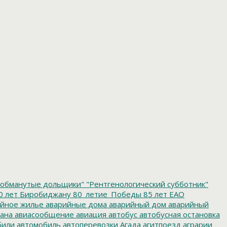
обманутые дольщики"
"Рентгенологический субботник"
0 лет Биробиджану
80_летие_Победы
85 лет ЕАО
йное жилье
аварийные дома
аварийный дом
аварийный
ана
авиасообщение
авиация
автобус
автобусная остановка
били
автомобиль
автоперевозки
Агада
агитпоезд
аграрии