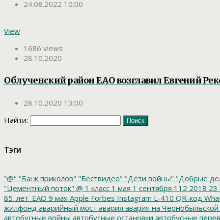
24.08.2022 10:00
View
1686 views
28.10.2020
Облученский район ЕАО возглавил Евгений Рек
28.10.2020 13:00
Найти:
Тэги
"@"
"Банк приколов"
"Бествидео"
"Дети войны"
"Добрые де
"Цементный поток"
@
1 класс
1 мая
1 сентября
112
2018
23 
85_лет_ЕАО
9 мая
Apple
Forbes
Instagram
L-410
QR-код
Wha
жилфонд
аварийный мост
авария
авария на Чернобыльской
автобусные войны
автобусные остановки
автобусные перев