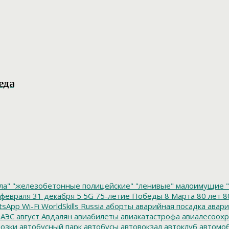
еда
ла"
"железобетонные полицейские"
"ленивые" малоимущие
"
февраля
31 декабря
5
5G
75-летие Победы
8 Марта
80 лет
8
tsApp
Wi-Fi
WorldSkills Russia
аборты
аварийная посадка
авари
 АЭС
август
Авдалян
авиабилеты
авиакатастрофа
авиалесоохр
озки
автобусный парк
автобусы
автовокзал
автоклуб
автомо