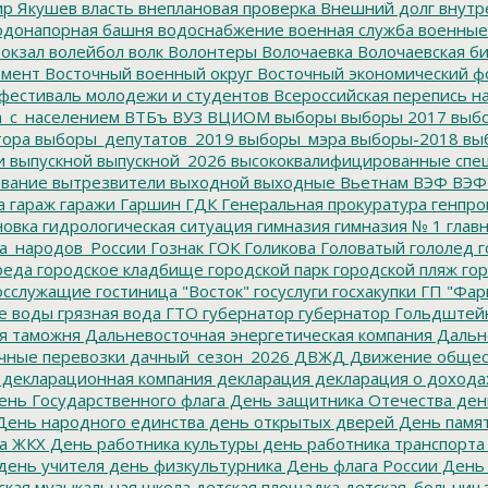
р Якушев
власть
внеплановая проверка
Внешний долг
внутр
донапорная башня
водоснабжение
военная служба
военные
окзал
волейбол
волк
Волонтеры
Волочаевка
Волочаевская б
емент
Восточный военный округ
Восточный экономический ф
фестиваль молодежи и студентов
Всероссийская перепись н
а_с_населением
ВТБъ
ВУЗ
ВЦИОМ
выборы
выборы 2017
выбо
тора
выборы_депутатов_2019
выборы_мэра
выборы-2018
вы
и
выпускной
выпускной_2026
высококвалифицированные спе
вание
вытрезвители
выходной
выходные
Вьетнам
ВЭФ
ВЭФ
а
гараж
гаражи
Гаршин
ГДК
Генеральная прокуратура
генпро
новка
гидрологическая ситуация
гимназия
гимназия № 1
глав
а_народов_России
Гознак
ГОК
Голикова
Головатый
гололед
г
реда
городское кладбище
городской парк
городской пляж
гор
осслужащие
гостиница "Восток"
госуслуги
госхакупки
ГП "Фар
е воды
грязная вода
ГТО
губернатор
губернатор Гольдштей
я таможня
Дальневосточная энергетическая компания
Дальне
чные перевозки
дачный_сезон_2026
ДВЖД
Движение общес
декларационная компания
декларация
декларация о дохода
нь Государственного флага
День защитника Отечества
ден
ень народного единства
день открытых дверей
День памят
а ЖКХ
День работника культуры
день работника транспорта
день учителя
день физкультурника
День флага России
День
ская музыкальная школа
детская площадка
детская_больниц