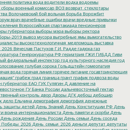
енняя политика
вода
водители
водка
водоемы
 сборы
военный комиссар
ВОЗ
возврат_стеклотары
итва
Волочаевский бой
вольная борьба
Ворожбит
орум
врач
врачебные ошибки
врачи
вредные привычки
аселения
Всероссийская спартакиада пенсионеров
ры губернатора
выборы мэра
выборы ректора
боры-2019
вывоз мусора
выгребные ямы
вымогательство
циалисты
высокотехнологичная_медпомощь
выставка
_2026
Вячеслав Пастухов
Г.И. Радде
гадюка
газ
куратура
Генпрокуратура РФ
гериатрия
ГЖИ
ГИБДД
Гиви
ный федеральный инспектор
год культурного наследия
год
олосование
голубая сорока
Гольдштейн
гомеопатия
ячая вода
горячая линия
горячее питание
госавтоинспекция
мация"
грабеж
град
граница
грант
график подвоза воды
н
губернатор ЕАО
ГУК
Гулягин
Д
давление на
восточное ГУ Банка России
дальневосточный гектар
твенный контроль
двор
Дворы
ДГК
дебош
дебошир
х
дело Ельчина
демография
демогрфия
денежные
ь защиты детей
День Знаний
День Конституции РФ
День
и воина-интернационалиста
День памяти и скорби
День
День рождения
День России
День семьи
День соседа
_Победы_2026
День_семьи_2026
деньги
депутат
депутаты
а
детские батуты
детские выплаты
детские пособия
детские