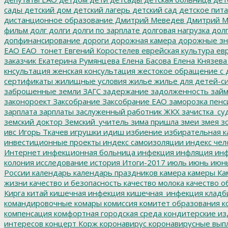
сады
детский дом
детский лагерь
детский сад
детское пит
дистанционное образование
Дмитрий Меведев
Дмитрий М
фильм
долг
долги
долги по зарплате
долговая нагрузка
долг
допфинансирование
дороги
дорожная камера
дорожные зн
ЕАО
ЕАО_тонет
Евгений Коростелев
еврейская культура
евр
заказчик
Екатерина Румянцева
Елена Басова
Елена Князева
кнсультация
женская консультация
жестокое обращение с 
сертификаты
жилищные условия
жилье
жилье для детей-с
заброшенные земли
ЗАГС
задержание
задолженность
зай
законороект
Заксобрание
Заксобрание ЕАО
заморозка пенс
зарплата
зарплаты
заслуженный работник ЖКХ
зачистка_су
земский доктор
Земский_учитель
зима пришла
змеи
змея
зо
ивс
Игорь Ткачев
игрушки
идиш
избиение
избирательная к
инвестиционные проекты
индекс самоизоляции
индекс чел
Интернет
инфекционная больница
инфекция
инфляция
инф
колония
исследование
история
Итоги-2017
июль
июнь
июн
России
календарь
календарь праздников
камера
камеры
Ка
жизни
качество и безопасность
качество молока
качество о
Кирга
китай
кишечная инфекция
кишечная_инфекция
кладб
командировочные
комары
комиссия
комитет образования
к
компенсация
комфортная городская среда
кондитерские из
интересов
концерт
Корж
коронавирус
коронавирусные вып