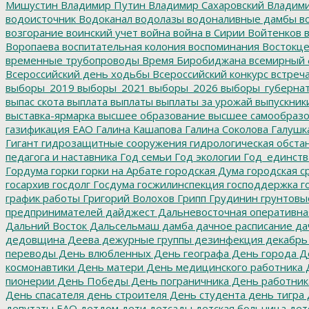
Мишустин
Владимир Путин
Владимир Сахаровский
Владими
водоисточник
Водоканал
водолазы
водоналивные дамбы
во
возгорание
воинский учет
война
война в Сирии
Войтенков
в
Воропаева
воспитательная колония
воспоминания
Востокц
временные трубопроводы
Время Биробиджана
всемирный 
Всероссийский день ходьбы
Всероссийский конкурс
встреч
выборы_2019
выборы_2021
выборы_2026
выборы_губерна
выпас скота
выплата
выплаты
выплаты за урожай
выпускник
выставка-ярмарка
высшее образование
высшее самообразо
газификация ЕАО
Галина Кашапова
Галина Соколова
Галушк
Гигант
гидрозащитные сооружения
гидрологическая обста
педагога и наставника
Год семьи
Год экологии
Год_единств
Гордума
горки
горки на Арбате
городская Дума
городская с
госархив
госдолг
Госдума
госжилинспекция
господдержка
г
график работы
Григорий Волохов
Грипп
Грудинин
грунтовы
предпринимателей
дайджест
Дальневосточная оперативна
Дальний Восток
Дальсельмаш
дамба
дачное расписание
да
дедовщина
Деева
дежурные группы
дезинфекция
декабрь
переводы
День влюбленных
День географа
День города
Де
космонавтики
День матери
День медицинского работника
Д
пионерии
День Победы
День пограничника
День работник
День спасателя
день строителя
День студента
день тигра
депутаты ЕАО
детдом
дети
детсады
детская больница
дет