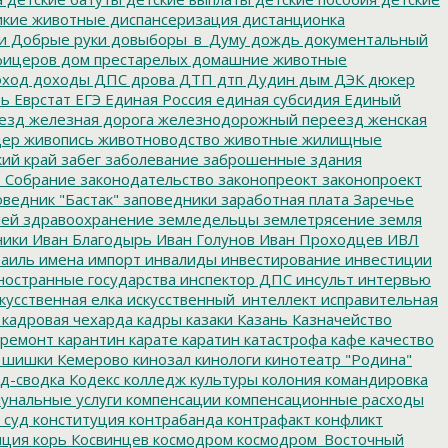
кие животные
диспансеризация
дистанционка
и
Добрые руки
довыборы_в_Думу
дождь
документальный
фицеров
дом престарелых
домашние животные
ход
доходы
ДПС
дрова
ДТП
дтп
Дудин
дым
ДЭК
дюкер
ть
Еврстат
ЕГЭ
Единая Россия
единая субсидия
Единый
езд
железная дорога
железнодорожный переезд
женская
дер
живопись
животноводство
животные
жилищные
ий край
забег
заболевание
заброшенные здания
 Собрание
законодательство
законопреокт
законопроект
ведник "Бастак"
заповедники
заработная плата
Заречье
лей
здравоохранение
земледельцы
землетрясение
земля
ники
Иван Благодырь
Иван Голунов
Иван Проходцев
ИВЛ
аиль
имена
импорт
инвалиды
инвестирование
инвестиции
остранные государства
инспектор ДПС
инсульт
интервью
кусственная елка
искусственный_интеллект
исправительная
кадровая чехарда
кадры
казаки
Казань
Казначейство
ремонт
карантин
карате
каратин
катастрофа
кафе
качество
 шишки
Кемерово
кинозал
кинологи
кинотеатр "Родина"
д-сводка
Кодекс
колледж культуры
колония
командировка
унальные услуги
компенсации
компенсационные расходы
 суд
конституция
контрабанда
контрафакт
конфликт
пция
корь
Косвинцев
космодром
космодром_Восточный