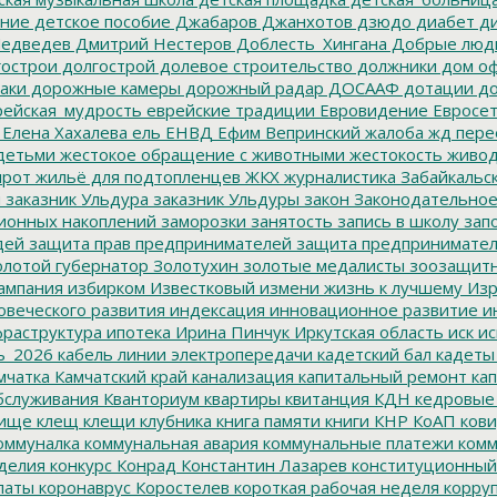
ание
детское пособие
Джабаров
Джанхотов
дзюдо
диабет
ди
едведев
Дмитрий Нестеров
Доблесть_Хингана
Добрые люд
острои
долгострой
долевое строительство
должники
дом о
аки
дорожные камеры
дорожный радар
ДОСААФ
дотации
до
ейская_мудрость
еврейские традиции
Евровидение
Евросе
Елена Хахалева
ель
ЕНВД
Ефим Вепринский
жалоба
жд пере
детьми
жестокое обращение с животными
жестокость
живо
ирот
жильё для подтопленцев
ЖКХ
журналистика
Забайкальск
м
заказник Ульдура
заказник Ульдуры
закон
Законодательное
ионных накоплений
заморозки
занятость
запись в школу
запо
дей
защита прав предпринимателей
защита предпринимате
лотой губернатор
Золотухин
золотые медалисты
зоозащит
ампания
избирком
Известковый
измени жизнь к лучшему
Изр
овеческого развития
индексация
инновационное развитие
ин
раструктура
ипотека
Ирина Пинчук
Иркутская область
иск
ис
ь_2026
кабель линии электропередачи
кадетский бал
кадеты
мчатка
Камчатский край
канализация
капитальный ремонт
кап
бслуживания
Кванториум
квартиры
квитанция
КДН
кедровые
ище
клещ
клещи
клубника
книга памяти
книги
КНР
КоАП
кови
оммуналка
коммунальная авария
коммунальные платежи
комм
делия
конкурс
Конрад
Константин Лазарев
конституционный
латы
коронаврус
Коростелев
короткая рабочая неделя
корру