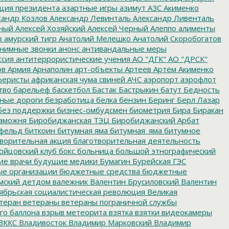
ция президента
азартные игры
азимут
АЗС
Акименко
сандр Козлов
Александр Левинталь
Александр Ливенталь
ный
Алексей Хозяйский
Алексей Черный
Алеппо
алименты
з
амурский тигр
Анатолий Мелешко
Анатолий Скоробогатов
нимные звонки
анонс
антивандальные меры
ссия
антитеррористические учения
АО "ДГК"
АО "ДРСК"
ов
Армия
Арнаполин
арт-объекты
Артеев
Артём Акименко
еристы
африканская чума свиней
АЧС
аэропорт
аэрофлот
тво
барельеф
баскетбол
Бастак
Бастрыкин
батут
Бедность
нные дороги
безработица
белка
бензин
Беринг
Берл Лазар
без поддержки
бизнес-омбудсмен
биометрия
Бира
Биракан
аможня
Биробиджанская ТЭЦ
Биробиджанский Арбат
фельд
биткоин
битумная яма
битумная_яма
битумное
ворительная акция
благотворительная деятельность
ойцовский клуб
бокс
больница
большой этнографический
е врачи
будущие медики
Бумагин
Бурейская ГЭС
е организации
бюджетные средства
бюджетные
мский детдом
валежник
Валентин Брусиловский
Валентин
ябрьская социалистическая революция
Великая
теран
ветераны
ветераны пограничной службы
го баллона
взрыв метеорита
взятка
взятки
видеокамеры
ВККС
Владивосток
Владимир Марковский
Владимир