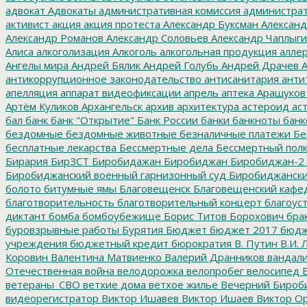
адвокат
Адвокаты
административная комиссия
администрат
активист
акция
акция протеста
Александр Буксман
Александ
Александр Романов
Александр Соловьев
Александр Чаплыг
Алиса
алкоголизация
Алкоголь
алкогольная продукция
аллер
Ангелы мира
Андрей Бялик
Андрей Голубь
Андрей Драчев
А
антикоррупционное законодательство
антисанитария
анти
апелляция
аппарат видеофиксации
апрель
аптека
Арашуков
Артём Куликов
Архангельск
архив
архитектура
астероид
ас
бал
банк
банк "Открытие"
Банк России
банки
банкноты
банк
бездомные
бездомные животные
безналичные платежи
Бе
бесплатные лекарства
Бессмертные дела
Бессмертный пол
Бирария
БирЗСТ
Биробидажан
Биробиджан
Биробиджан-2
Биробиджанский военный гарнизонный суд
Биробиджанский
болото
битумные ямы
Благовещенск
Благовещенский кафе
благотворительность
благотворительный концерт
благоус
диктант
бомба
бомбоубежище
Борис Титов
Борохович
бра
буровзрывные работы
Бурятия
Бюджет
бюджет 2017
бюдж
учреждения
бюджетный кредит
бюрократия
В. Путин
В.И. 
Коровин
Валентина Матвиенко
Валерий Дранников
вандал
Отечественная война
велодорожка
велопробег
велосипед
В
ветераны_СВО
ветхие дома
ветхое жилье
Вечерний Бироб
видеорегистратор
Виктор Ишавев
Виктор Ишаев
Виктор О