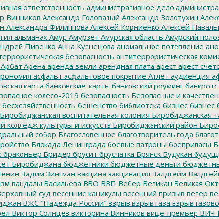
ивная ответственность
административное дело
администра
р Винников
Александр Головатый
Александр Золотухин
Алек
ин
Александра Филиппова
Алексей Корниенко
Алексей Наваль
гия
альманах
Амур
Амурзет
Амурская область
Амурский поло
ндрей Пивенко
Анна Кузнецова
аномальное потепление
ано
террористическая безопасность
антитеррористическая коми
Арбат
Арена
аренда земли
арендная плата
арест
арест счет
трономия
асфальт
асфальтовое покрытие
Атлет
аудиенция
аф
овская карта
банковские_карты
банковский роуминг
банкротс
зопасное колесо-2019
безопасность
Безопасные и качестве
к
бесхозяйственность
бешенство
библиотека
бизнес
бизнес 
Биробиджанская воспитательная колония
Биробиджанская т
 колледж культуры и искусств
Биробиджанский район
Биро
дральный собор
Благословенное
благотворитель года
благот
тройство
Блокада Ленинграда
боевые патроны
боеприпасы
Б
к
браконьер
Бридер
брусит
брусчатка
Брянск
Будукан
будущи
ет Биробиджана
бюджетники
бюджетные деньги
бюджетны
Ленин
Вадим Зингман
вакцина
вакцинация
Валдгейм
Валдгей
изм
вандалы
Васильева
ВВО
ВВП
Вебер
Великан
Великая Окт
ерховный суд
весенние каникулы
весенний призыв
ветер
ве
иджан
ВЖС "Надежда России"
взрыв
взрыв газа
взрыв газово
рёл
Виктор Солнцев
викторина
Винников
вице-премьер
ВИЧ