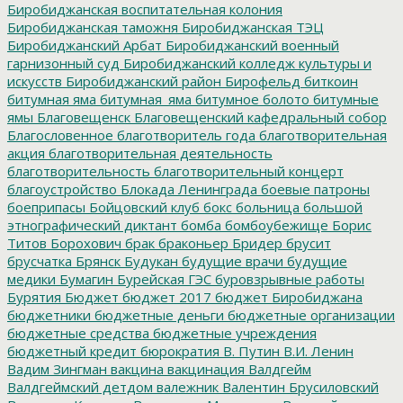
Биробиджанская воспитательная колония
Биробиджанская таможня
Биробиджанская ТЭЦ
Биробиджанский Арбат
Биробиджанский военный
гарнизонный суд
Биробиджанский колледж культуры и
искусств
Биробиджанский район
Бирофельд
биткоин
битумная яма
битумная_яма
битумное болото
битумные
ямы
Благовещенск
Благовещенский кафедральный собор
Благословенное
благотворитель года
благотворительная
акция
благотворительная деятельность
благотворительность
благотворительный концерт
благоустройство
Блокада Ленинграда
боевые патроны
боеприпасы
Бойцовский клуб
бокс
больница
большой
этнографический диктант
бомба
бомбоубежище
Борис
Титов
Борохович
брак
браконьер
Бридер
брусит
брусчатка
Брянск
Будукан
будущие врачи
будущие
медики
Бумагин
Бурейская ГЭС
буровзрывные работы
Бурятия
Бюджет
бюджет 2017
бюджет Биробиджана
бюджетники
бюджетные деньги
бюджетные организации
бюджетные средства
бюджетные учреждения
бюджетный кредит
бюрократия
В. Путин
В.И. Ленин
Вадим Зингман
вакцина
вакцинация
Валдгейм
Валдгеймский детдом
валежник
Валентин Брусиловский