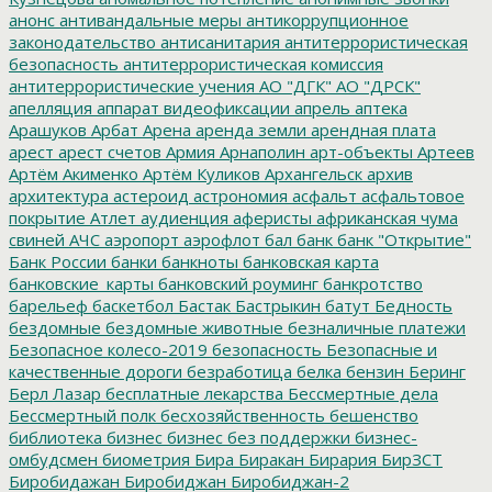
анонс
антивандальные меры
антикоррупционное
законодательство
антисанитария
антитеррористическая
безопасность
антитеррористическая комиссия
антитеррористические учения
АО "ДГК"
АО "ДРСК"
апелляция
аппарат видеофиксации
апрель
аптека
Арашуков
Арбат
Арена
аренда земли
арендная плата
арест
арест счетов
Армия
Арнаполин
арт-объекты
Артеев
Артём Акименко
Артём Куликов
Архангельск
архив
архитектура
астероид
астрономия
асфальт
асфальтовое
покрытие
Атлет
аудиенция
аферисты
африканская чума
свиней
АЧС
аэропорт
аэрофлот
бал
банк
банк "Открытие"
Банк России
банки
банкноты
банковская карта
банковские_карты
банковский роуминг
банкротство
барельеф
баскетбол
Бастак
Бастрыкин
батут
Бедность
бездомные
бездомные животные
безналичные платежи
Безопасное колесо-2019
безопасность
Безопасные и
качественные дороги
безработица
белка
бензин
Беринг
Берл Лазар
бесплатные лекарства
Бессмертные дела
Бессмертный полк
бесхозяйственность
бешенство
библиотека
бизнес
бизнес без поддержки
бизнес-
омбудсмен
биометрия
Бира
Биракан
Бирария
БирЗСТ
Биробидажан
Биробиджан
Биробиджан-2