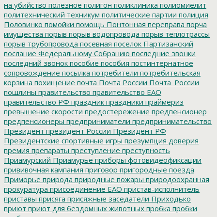
на убийство
полезное
полигон
поликлиника
полиомиелит
политехнический техникум
политические партии
полиция
Половинко
помойки
помощь
Понтонная переправа
порча
имущества
порыв
порыв водопровода
порыв теплотрассы
порыв трубопровода
посевная
поселок Партизанский
послание Федеральному Собранию
последние звонки
последний звонок
пособие
пособия
постинтернатное
сопровождение
посылка
потребители
потребительская
корзина
похищение
почта
Почта России
Почта_России
пошлины
правительство
правительство ЕАО
правительство РФ
праздник
праздники
праймериз
превышение скорости
предостережение
предпенсионер
предпенсионеры
предприниматели
предпринимательство
Президент
президент России
Президент РФ
Президентские спортивные игры
презумпция доверия
премия
препараты
преступление
преступность
Приамурский
Приамурье
приборы фотовидеофиксации
прививочная кампания
приговор
пригородные поезда
Приморье
природа
природные пожары
природоохранная
прокуратура
присоединение ЕАО
пристав-исполнитель
приставы
присяга
присяжные заседатели
Приходько
приют
приют для бездомных животных
пробка
пробки