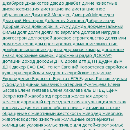
Джабаров
Джанхотов
дзюдо
диабет
дикие животные
диспансеризация
дистанционка
дистанционное
образование
Дмитрий Меведев
Дмитрий Медведев
Дмитрий Нестеров
Доблесть_Хингана
Добрые люди
Добрые руки
довыборы_в_Думу
дождь
документальный
фильм
долг
долги
долги по зарплате
долговая нагрузка
долгострои
долгострой
долевое строительство
должники
дом офицеров
дом престарелых
домашние животные
допфинансирование
дороги
дорожная камера
дорожные
знаки
дорожные камеры
дорожный радар
ДОСААФ
дотации
доход
доходы
ДПС
дрова
дтп
ДТП
Дудин
дым
ДЭК
дюкер
ЕАО
ЕАО_тонет
Евгений Коростелев
еврейская
культура
еврейская_мудрость
еврейские традиции
Евровидение
Евросеть
Еврстат
ЕГЭ
Единая Россия
единая
субсидия
Единый заказчик
Екатерина Румянцева
Елена
Басова
Елена Князева
Елена Хахалева
ель
ЕНВД
Ефим
Вепринский
жалоба
жд переезд
железная дорога
железнодорожный переезд
женская кнсультация
женская
консультация
жестокое обращение с детьми
жестокое
обращение с животными
жестокость
живодер
живопись
животноводство
животные
жилищные сертификаты
жилищные условия
жилье
жилье для детей-сирот
жильё