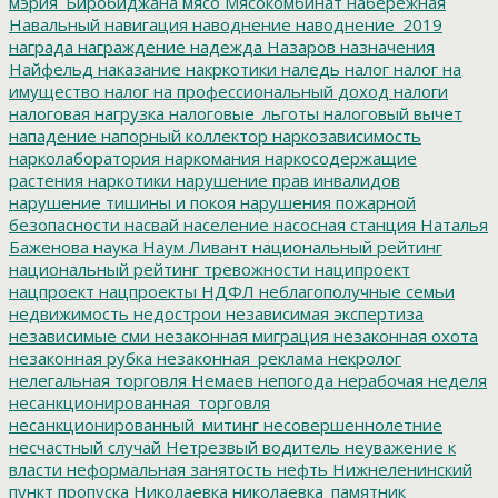
мэрия_Биробиджана
мясо
Мясокомбинат
набережная
Навальный
навигация
наводнение
наводнение_2019
награда
награждение
надежда
Назаров
назначения
Найфельд
наказание
накркотики
наледь
налог
налог на
имущество
налог на профессиональный доход
налоги
налоговая нагрузка
налоговые_льготы
налоговый вычет
нападение
напорный коллектор
наркозависимость
нарколаборатория
наркомания
наркосодержащие
растения
наркотики
нарушение прав инвалидов
нарушение тишины и покоя
нарушения пожарной
безопасности
насвай
население
насосная станция
Наталья
Баженова
наука
Наум Ливант
национальный рейтинг
национальный рейтинг тревожности
наципроект
нацпроект
нацпроекты
НДФЛ
неблагополучные семьи
недвижимость
недострои
независимая экспертиза
независимые сми
незаконная миграция
незаконная охота
незаконная рубка
незаконная_реклама
некролог
нелегальная торговля
Немаев
непогода
нерабочая неделя
несанкционированная_торговля
несанкционированный_митинг
несовершеннолетние
несчастный случай
Нетрезвый водитель
неуважение к
власти
неформальная занятость
нефть
Нижнеленинский
пункт пропуска
Николаевка
николаевка_памятник