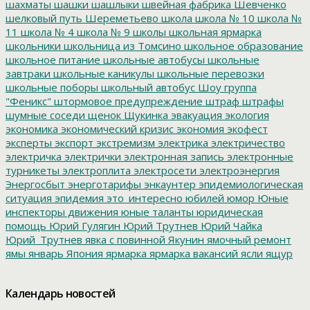
шахматы
шашки
шашлыки
швейная фабрика
Шевченко
шелковый путь
Шереметьево
школа
школа № 10
школа №
11
школа № 4
школа № 9
школы
школьная ярмарка
школьники
школьница из Томсино
школьное образование
школьное питание
школьные автобусы
школьные
завтраки
школьные каникулы
школьные перевозки
школьные поборы
школьный автобус
Шоу группа
"Феникс"
штормовое предупреждение
штраф
штрафы
шумные соседи
щенок
Щукинка
эвакуация
экология
экономика
экономический кризис
экономия
экофест
эксперты
экспорт
экстремизм
электрика
электричество
электричка
электрички
электронная запись
электронные
турникеты
электроплита
электросети
электроэнергия
Энергосбыт
энерготарифы
энкаунтер
эпидемиологическая
ситуация
эпидемия
это_интересно
юбилей
юмор
Юные
инспекторы движения
юные таланты
юридическая
помощь
Юрий Гулягин
Юрий Трутнев
Юрий Чайка
Юрий_Трутнев
явка с повинной
Якунин
ямочный ремонт
ямы
январь
Япония
ярмарка
ярмарка вакансий
ясли
ящур
Календарь новостей