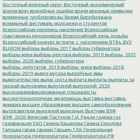
Восточный военный округ
Восточный экономический
форум
врач
врачебные ошибки
врачи
вредные привычки
временные трубопроводы
Время Биробиджана
всемирный фестиваль молодежи и студентов
Всероссийская перепись населения
Всероссийская
спартакиада пенсионеров
Всероссийский день ходьбы
Всероссийский конкурс
встреча_с_населением
ВТБъ
ВУЗ
ВЦИОМ
выборы
выборы 2017
выборы губернатора
выборы мэра
выборы ректора
выборы_2019
выборы_2021
выборы_2026
выборы_губернатора
выборы_депутатов_2019
выборы_мэра
выборы-2018
выборы-2019
вывоз мусора
выгребные ямы
вымогательство
выпас скота
выплата
выплаты
выплаты за
урожай
выпускники
выпускной
выпускной_2026
высококвалифицированные специалисты
высокотехнологичная_медпомощь
выставка
выставка-
ярмарка
высшее образование
высшее самообразование
вытрезвители
выходной
выходные
Вьетнам
ВЭФ
ВЭФ_2026
Вячеслав Пастухов
Г.И. Радде
гадюка
газ
газификация ЕАО
Галина Кашапова
Галина Соколова
Галушка
гараж
гаражи
Гаршин
ГДК
Генеральная
прокуратура
генпрокуратура
Генпрокуратура РФ