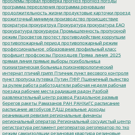
проблемы
провал
проверка
прогноз
прогноз погоды
программа переселения
программа реновации
продолжительность жизни
продуктовые карточки
проезд
прожиточный минимум
производство
происшествие
прократура
прокуратруа
Прокуратура
прокуратура ЕАО
прокуратуура
прокураура
Промышленность
пропускной
режим
Просветов
протест
противодействие коррупции
противопожарный период
противопожарный режим
профессиональное_образование
профильный класс
профицит
профсоюзы
Проходцев
Пряма_линия_2025
прямая линия
прямые выборы
психбольница
психиатрическая больница
психоневрологический
интернат
птичий грипп
Птичник
пункт весового контроля
пункт пропуска
путевка
Путин
ПФР
Пшеничный
пьянство
за рулем
работа
работодатели
рабочая неделя
рабочая
поездка
рабочие места
радиация
радон
Разбой
развлекательный центр
развод
Раздольное
размыв
берегов
ракеты
Рамазанов
РАН
РАНХиГС
расписание
расписание автобусов
РДШ
реальные доходы
реанимация
ревизия
региональные финансы
региональный оператор
Региональный сосудистый центр
регистратура
регламент
регоператор
регоператор по тко
режим самоизоляции
резиновая квартира
резиновые