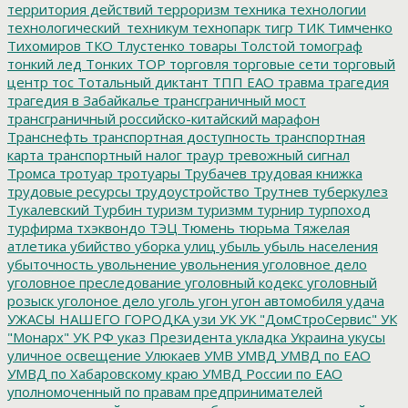
территория действий
терроризм
техника
технологии
технологический_техникум
технопарк
тигр
ТИК
Тимченко
Тихомиров
ТКО
Тлустенко
товары
Толстой
томограф
тонкий лед
Тонких
ТОР
торговля
торговые сети
торговый
центр
тос
Тотальный диктант
ТПП ЕАО
травма
трагедия
трагедия в Забайкалье
трансграничный мост
трансграничный российско-китайский марафон
Транснефть
транспортная доступность
транспортная
карта
транспортный налог
траур
тревожный сигнал
Тромса
тротуар
тротуары
Трубачев
трудовая книжка
трудовые ресурсы
трудоустройство
Трутнев
туберкулез
Тукалевский
Турбин
туризм
туризмм
турнир
турпоход
турфирма
тхэквондо
ТЭЦ
Тюмень
тюрьма
Тяжелая
атлетика
убийство
уборка улиц
убыль
убыль населения
убыточность
увольнение
увольнения
уголовное дело
уголовное преследование
уголовный кодекс
уголовный
розыск
уголоное дело
уголь
угон
угон автомобиля
удача
УЖАСЫ НАШЕГО ГОРОДКА
узи
УК
УК "ДомСтроСервис"
УК
"Монарх"
УК РФ
указ Президента
укладка
Украина
укусы
уличное освещение
Улюкаев
УМВ
УМВД
УМВД по ЕАО
УМВД по Хабаровскому краю
УМВД России по ЕАО
уполномоченный по правам предпринимателей