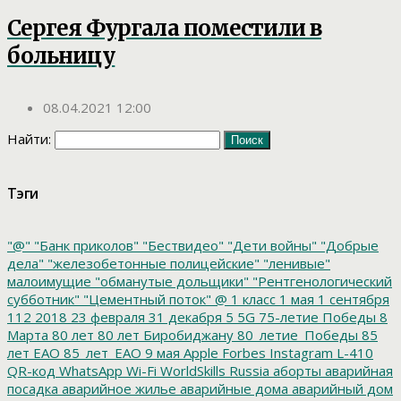
Сергея Фургала поместили в
больницу
08.04.2021 12:00
Найти:
Тэги
"@"
"Банк приколов"
"Бествидео"
"Дети войны"
"Добрые
дела"
"железобетонные полицейские"
"ленивые"
малоимущие
"обманутые дольщики"
"Рентгенологический
субботник"
"Цементный поток"
@
1 класс
1 мая
1 сентября
112
2018
23 февраля
31 декабря
5
5G
75-летие Победы
8
Марта
80 лет
80 лет Биробиджану
80_летие_Победы
85
лет ЕАО
85_лет_ЕАО
9 мая
Apple
Forbes
Instagram
L-410
QR-код
WhatsApp
Wi-Fi
WorldSkills Russia
аборты
аварийная
посадка
аварийное жилье
аварийные дома
аварийный дом