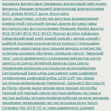
пирамида
финансовые пирамиды
финансовый омбудсмен
финансы
Фишман
флешмоб
флюорограф
флюорография
ФНС
фобия
ФОКОТ
фонд
Фонд кино
фонд_защитники_отечества
фонтаны
формирование
комфортной городской среды\
форум
фотовыставка
фотоискусство
фотохудожники
Франция
Фрейд
фрукты
ФСБ
ФСИН
ФСО
ФСС
ФССП
Фургал
футбол
Хабаровск
Хабаровский край
хлеб
хоккей
хоккей с мячом
хоккей с
шайбой
Холдоми
холодная вода
Холокост
Хорошавин
хранение наркотиков
хрустальная менора
хулиганство
хулиганы
целевое обучение
Целищев
Центр "Амурский
тигр"
центр временного содержания мигрантов
центр
занятости
Центр лечебной физкультуры
Центр
управления регионом
центральное водоснабжение
Центральный Банк
цены
цик
циклон
цирк
цифровое
телевидение
цифровой рубль
ЦСМ
ЦУР
Час земли
частичная мобилизация
Чемпионат Дальнего Востока по
футболу
черная дыра
черная икра
черные лесорубы
Черный куб
черный список
честные выборы
честные и
чистые выборы
четырехдневная рабочая неделя
чиновник
чиновники
чипирование
чистая питьевая вода
Чиунэ
Сугихара
ЧМ-2018
ЧП
чс
чума
шампанское
Шапиро