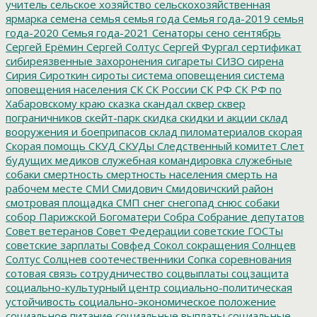
учитель
сельское хозяйство
сельскохозяйственная
ярмарка
семена
семья
семья года
Семья года-2019
семья
года-2020
Семья года-2021
Сенаторы
сено
сентябрь
Сергей Ерёмин
Сергей Солтус
Сергей Фургал
сертификат
сибиреязвенные захоронения
сигареты
СИЗО
сирена
Сирия
Сироткин
сироты
система оповещения
система
оповещения населения
СК
СК России
СК РФ
СК РФ по
Хабаровскому краю
сказка
скандал
сквер
сквер
пограничников
скейт-парк
скидка
скидки и акции
склад
вооружения и боеприпасов
склад пиломатериалов
скорая
Скорая помощь
СКУД
СКУДы
Следственный комитет
Слет
будущих медиков
служебная командировка
служебные
собаки
смертность
смертность населения
смерть на
рабочем месте
СМИ
Смидович
Смидовичский район
смотровая площадка
СМП
снег
снегопад
снюс
собаки
собор Парижской Богоматери
Собра
Собрание депутатов
Совет ветеранов
Совет Федерации
советские ГОСТы
советские зарплаты
Совфед
Сокол
сокращения
Солнцев
Солтус
Солцнев
соотечественники
Сопка
соревнования
сотовая связь
сотрудничество
соцвыплаты
соцзащита
социально-культурный центр
социально-политическая
устойчивость
социально-экономическое положение
социальное питание
социальные выплаты
социальные