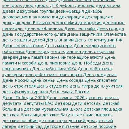
контроль
двор
Дворы
ДГК
дебош
дебошир
дедовщина
Деева
дежурные группы
дезинфекция
декабрь
декларационная компания
декларация
декларация о
доходах
дело Ельчина
демография
демогрфия
денежные
переводы
День влюбленных
День географа
День города
День Государственного флага
День защитника Отечества
день защиты детей
День Знаний
День Конституции РФ
День космонавтики
День матери
День медицинского
работника
День народного единства
день открытых
дверей
День памяти воина-интернационалиста
День
памяти и скорби
День пионерии
День Победы
День
пограничника
День работника ЖКХ
День работника
культуры
день работника транспорта
День рождения
День России
День семьи
День соседа
День спасателя
день строителя
День студента
день тигра
день учителя
день физкультурника
День флага России
День_Победы_2026
День_семьи_2026
деньги
депутат
депутаты
депутаты ЕАО
детдом
дети
детсады
детская
больница
детская музыкальная школа
детская площадка
детская_больница
детские батуты
детские выплаты
детские пособия
детские сады
детский дом
детский
лагерь
детский сад
детское питание
детское пособие