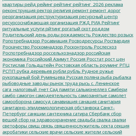
квартиры
рейд
рейинг
рейтинг
рейтинг_2026
реклама
реконструкция
ректор
религия
ремонт
ремонт дорог
реорганизация
реструктуризация
ресурсный центр
ресурсоснабжающая организация
РЖД
РИА Рейтинг
ритуальные услуги
рйтинг
рогатый скот
роддом
Родительский день
роды
рождаемость
Рождество
розыск
Ропотребнадзор
Росавиация
Росводресурсы
Росгвардия
Роскачество
Роскомнадзор
Росконтроль
Рослесхоз
Роспотребнадзор
россельхознадзор
российская
экономика
Российский Азимут
Россия
Росстат
рост цен
Ростислав Гольдштейн
Ростовская область
роуминг
РПЦ
РСПП
рубка деревьев
рубли
рубль
Рудное
ружье
рукопашный бой
Румянцева
Русская поляна
рыба
рыбалка
рыбоводные заводы
рынок труда
рысь
с. Ленинское
сага_налоговый_гнет
Сад памяти
сальмонеллез
Самбери
самбо
самогон
самодеятельность
самозанятые
самолет
самооборона
самосуд
санавиация
санация
санитария
санитарно-эпидемиологическая обстанвока
Санкт-
Петербург
санкции
сантехника
сатира
Сбербанк
сбор
вещей
сбор на здравоохранение
свадьба
свалка
свалки
светофоры
свищ
связь
священнослужитель
секта
секция
акробатики
сельские врачи
сельские жители
сельский