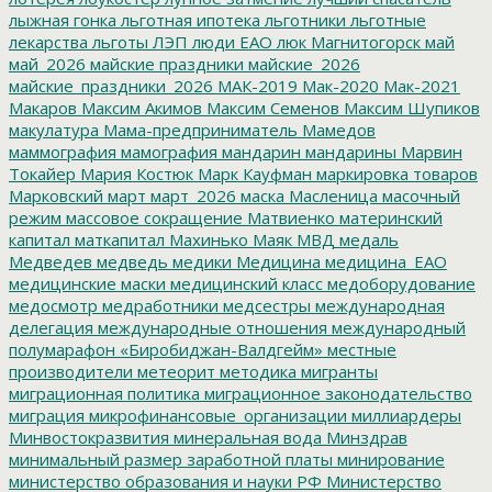
лыжная гонка
льготная ипотека
льготники
льготные
лекарства
льготы
ЛЭП
люди ЕАО
люк
Магнитогорск
май
май_2026
майские праздники
майские_2026
майские_праздники_2026
МАК-2019
Мак-2020
Мак-2021
Макаров
Максим Акимов
Максим Семенов
Максим Шупиков
макулатура
Мама-предприниматель
Мамедов
маммография
мамография
мандарин
мандарины
Марвин
Токайер
Мария Костюк
Марк Кауфман
маркировка товаров
Марковский
март
март_2026
маска
Масленица
масочный
режим
массовое сокращение
Матвиенко
материнский
капитал
маткапитал
Махинько
Маяк
МВД
медаль
Медведев
медведь
медики
Медицина
медицина_ЕАО
медицинские маски
медицинский класс
медоборудование
медосмотр
медработники
медсестры
международная
делегация
международные отношения
международный
полумарафон «Биробиджан-Валдгейм»
местные
производители
метеорит
методика
мигранты
миграционная политика
миграционное законодательство
миграция
микрофинансовые_организации
миллиардеры
Минвостокразвития
минеральная вода
Минздрав
минимальный размер заработной платы
минирование
министерство образования и науки РФ
Министерство