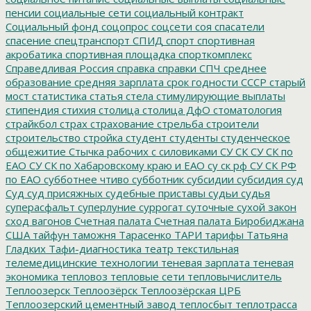
пенсии
социальные сети
социальный контракт
Социальный фонд
соцопрос
соцсети
соя
спасатели
спасение
спецтранспорт
СПИД
спорт
спортивная
акробатика
спортивная площадка
спорткомплекс
Справедливая Россия
справка
справки
СПЧ
среднее
образование
средняя зарплата
срок годности
СССР
старый
мост
статистика
статья
стела
стимулирующие выплаты
стипендия
стихия
столица
столица ДфО
стоматология
страйкбол
страх
страхование
стрельба
строители
строительство
стройка
студент
студенты
студенческое
общежитие
Стычка рабочих с силовиками
СУ СК
СУ СК по
ЕАО
СУ СК по Хабаровскому краю и ЕАО
су ск рф
СУ СК РФ
по ЕАО
субботнее чтиво
субботник
субсидии
субсидия
суд
Суд
суд присяжных
судебные приставы
судьи
судья
суперасфальт
суперлуние
суррогат
суточные
сухой закон
сход вагонов
Счетная палата
Счетная палата Биробиджана
США
тайфун
таможня
Тарасенко
ТАРИ
тарифы
Татьяна
Гладких
Тафи-диагностика
театр
текстильная
телемедицинские технологии
теневая зарплата
теневая
экономика
тепловоз
тепловые сети
тепловычислитель
Теплоозерск
Теплоозёрск
Теплоозёрская ЦРБ
Теплоозерский цементный завод
теплосбыт
теплотрасса