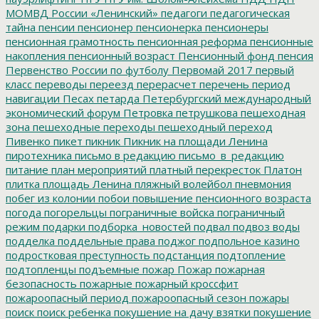
МОМВД России «Ленинский»
педагоги
педагогическая
тайна
пенсии
пенсионер
пенсионерка
пенсионеры
пенсионная грамотность
пенсионная реформа
пенсионные
накопления
пенсионный возраст
Пенсионный фонд
пенсия
Первенство России по футболу
Первомай 2017
первый
класс
переводы
переезд
перерасчет
перечень
период
навигации
Песах
петарда
Петербургский международный
экономический форум
Петровка
петрушкова
пешеходная
зона
пешеходные переходы
пешеходный переход
Пивенко
пикет
пикник
Пикник на площади Ленина
пиротехника
письмо в редакцию
письмо_в_редакцию
питание
план мероприятий
платный перекресток
Платон
плитка
площадь Ленина
пляжный волейбол
пневмония
побег из колонии
побои
повышение пенсионного возраста
погода
погорельцы
пограничные войска
пограничный
режим
подарки
подборка_новостей
подвал
подвоз воды
подделка
поддельные права
поджог
подпольное казино
подростковая преступность
подстанция
подтопление
подтопленцы
подъемные
пожар
Пожар
пожарная
безопасность
пожарные
пожарный кроссфит
пожароопасный период
пожароопасный сезон
пожары
поиск
поиск ребенка
покушение на дачу взятки
покушение