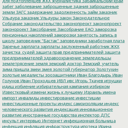
для подтопленцев
ЖКХ
журналистика
Забайкальский край
забег
заболевание
заброшенные здания
заброшенные
земли
ЗАГС
задержание
задолженность
займ
заказник
Ульдура
заказник Ульдуры
закон
Законодательное
Собрание
законодательство
законопреокт
законопроект
законороект
Заксобрание
Заксобрание ЕАО
заморозка
пенсионных накоплений
заморозки
занятость
запись в
школу
заповедник "Бастак"
заповедники
заработная плата
Заречье
зарплата
зарплаты
заслуженный работник ЖКХ
зачистка_судей
защита прав предпринимателей
защита
предпринимателей
здравоохранение
земледельцы
землетрясение
земля
земский доктор
Земский_учитель
зима пришла
змеи
змея
золотой губернатор
Золотухин
золотые медалисты
зоозащитники
Иван Благодырь
Иван
Голунов
Иван Проходцев
ИВЛ
ивс
Игорь Ткачев
игрушки
идиш
избиение
избирательная кампания
избирком
Известковый
измени жизнь к лучшему
Израиль
имена
импорт
инвалиды
инвестирование
инвестиции
инвестиционные проекты
индекс самоизоляции
индекс
человеческого развития
индексация
инновационное
развитие
иностранные государства
инспектор ДПС
инсульт
интервью
Интернет
инфекционная больница
инфекция
инфляция
инфраструктура
ипотека
Ирина