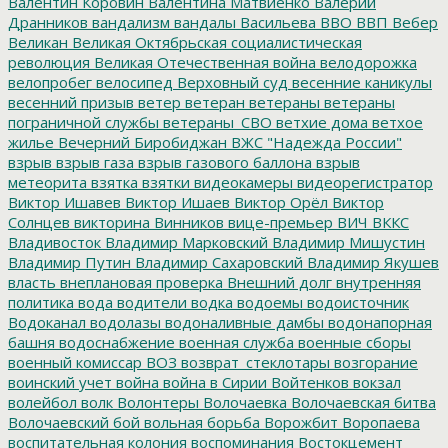
Валентин Коровин
Валентина Матвиенко
Валерий
Дранников
вандализм
вандалы
Васильева
ВВО
ВВП
Вебер
Великан
Великая Октябрьская социалистическая
революция
Великая Отечественная война
велодорожка
велопробег
велосипед
Верховный суд
весенние каникулы
весенний призыв
ветер
ветеран
ветераны
ветераны
пограничной службы
ветераны_СВО
ветхие дома
ветхое
жилье
Вечерний Биробиджан
ВЖС "Надежда России"
взрыв
взрыв газа
взрыв газового баллона
взрыв
метеорита
взятка
взятки
видеокамеры
видеорегистратор
Виктор Ишавев
Виктор Ишаев
Виктор Орёл
Виктор
Солнцев
викторина
Винников
вице-премьер
ВИЧ
ВККС
Владивосток
Владимир Марковский
Владимир Мишустин
Владимир Путин
Владимир Сахаровский
Владимир Якушев
власть
внеплановая проверка
Внешний долг
внутренняя
политика
вода
водители
водка
водоемы
водоисточник
Водоканал
водолазы
водоналивные дамбы
водонапорная
башня
водоснабжение
военная служба
военные сборы
военный комиссар
ВОЗ
возврат_стеклотары
возгорание
воинский учет
война
война в Сирии
Войтенков
вокзал
волейбол
волк
Волонтеры
Волочаевка
Волочаевская битва
Волочаевский бой
вольная борьба
Ворожбит
Воропаева
воспитательная колония
воспоминания
Востокцемент