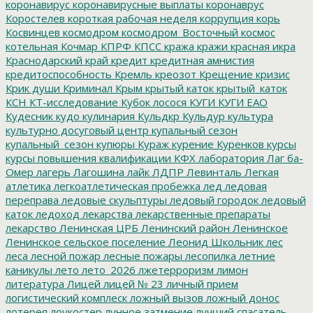
коронавирус
коронавирусные выплаты
коронаврус
Коростелев
короткая рабочая неделя
коррупция
корь
Косвинцев
космодром
космодром_Восточный
космос
котельная
Кочмар
КПРФ
КПСС
кража
кражи
красная икра
Краснодарский край
кредит
кредитная амнистия
кредитоспособность
Кремль
креозот
Крещение
кризис
Крик души
Криминал
Крым
крытый каток
крытый_каток
КСН
КТ-исследование
Кубок лосося
КУГИ
КУГИ ЕАО
Кудесник
кудо
кулинария
Кульдкр
Кульдур
культура
культурно досуговый центр
купальный сезон
купальный_сезон
купюры
Кураж
курение
Куренков
курсы
курсы повышения квалификации
КФХ
лаборатория
Лаг ба-
Омер
лагерь
Лагошина
лайк
ЛДПР
Левинталь
Легкая
атлетика
легкоатлетическая пробежка
лед
ледовая
переправа
ледовые скульптуры
ледовый городок
ледовый
каток
ледоход
лекарства
лекарственные препараты
лекарство
Ленинская ЦРБ
Ленинский район
Ленинское
Ленинское сельское поселение
Леонид Школьник
лес
леса
лесной пожар
лесные пожары
лесопилка
летние
каникулы
лето
лето_2026
лжетерроризм
лимон
литература
Лицей
лицей № 23
личный прием
логистический комплеск
ложный вызов
ложный донос
лотерея
лоукостер
лунное затмение
лучший спасатель