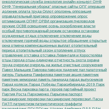
онкологическая служба
онкология
онлайн-концерт
ОНФ
ОНФ "Генеральная уборка"
опасные сайты
ОПГ
операция
должник
оплата труда
Оплот
оползень
оппозиция
оправдательный приговор
опровержение
опрос
оптимизация
ОПФР
ОРВИ
организация пчеловодов
оружие
ОСВВ
освещение
осень
оскорбление власти
особый противопожарный режим
остановка
остановки
осужденные
отдых
отключение
отключение воды
отключение горячей воды
открытое обращение
открытые
окна
отмена компенсационных выплат
отопительный
период
отопительный сезон
отопление
отпуск
отравление
отставка
отставка Левинталя и Коростелёва
отцы города
отцы-одиночки
отчетность
охота
охрана
труда
очереди
очередь на жилье
очистные сооружения
Павел Малышев
Павлова
паводок
падение
пал
палаточный
лагерь
Палькина
Памфилова
памятная акция
памятник
памятник-мемориал
память
панихида
парад выпускников
Парад колясок
Парад Победы
Парасибириада-2019
Парк
парк Весна
парковка
парта_героев
партийный проект
Партия Роста
Пархоменко
Парыгина
паспорт
пассажирские перевозки
пассажирские перевозки\
Пасха
ПАТП
патриотизм
патриотическое граффити
пауэрлифтинг
ПГУ
ПГУ им. Шолом-Алейхема
ПДД
ПДН