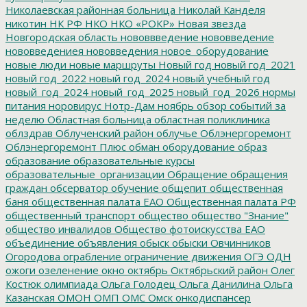
Николаевская районная больница
Николай Канделя
никотин
НК РФ
НКО
НКО «РОКР»
Новая звезда
Новгородская область
нововвведение
нововведение
нововведениея
нововведения
новое_оборудование
новые люди
новые маршруты
Новый год
новый год_2021
новый год_2022
новый год_2024
новый учебный год
новый_год_2024
новый_год_2025
новый_год_2026
нормы
питания
норовирус
Нотр-Дам
ноябрь
обзор событий за
неделю
Областная больница
областная поликлиника
облздрав
Облученский район
облучье
Облэнергоремонт
Облэнергоремонт Плюс
обман
оборудование
образ
образование
образовательные курсы
образовательные_организации
Обращение
обращения
граждан
обсерватор
обучение
общепит
общественная
баня
общественная палата ЕАО
Общественная палата РФ
общественный транспорт
общество
общество "Знание"
общество инвалидов
Общество фотоискусства ЕАО
объединение
объявления
обыск
обыски
Овчинников
Огородова
ограбление
ограничение движения
ОГЭ
ОДН
ожоги
озеленение
окно
октябрь
Октябрьский район
Олег
Костюк
олимпиада
Ольга Голодец
Ольга Данилина
Ольга
Казанская
ОМОН
ОМП
ОМС
Омск
онкодиспансер