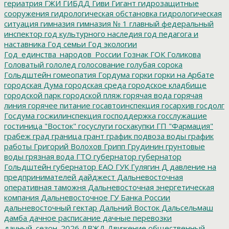
гериатрия
ГЖИ
ГИБДД
Гиви
Гигант
гидрозащитные
сооружения
гидрологическая обстановка
гидрологическая
ситуация
гимназия
гимназия № 1
главный федеральный
инспектор
год культурного наследия
год педагога и
наставника
Год семьи
Год экологии
Год_единства_народов_России
Гознак
ГОК
Голикова
Головатый
гололед
голосование
голубая сорока
Гольдштейн
гомеопатия
Гордума
горки
горки на Арбате
городская Дума
городская среда
городское кладбище
городской парк
городской пляж
горячая вода
горячая
линия
горячее питание
госавтоинспекция
госархив
госдолг
Госдума
госжилинспекция
господдержка
госслужащие
гостиница "Восток"
госуслуги
госхакупки
ГП "Фармация"
грабеж
град
граница
грант
график подвоза воды
график
работы
Григорий Волохов
Грипп
Грудинин
грунтовые
воды
грязная вода
ГТО
губернатор
губернатор
Гольдштейн
губернатор ЕАО
ГУК
Гулягин
Д
давление на
предпринимателей
дайджест
Дальневосточная
оперативная таможня
Дальневосточная энергетическая
компания
Дальневосточное ГУ Банка России
дальневосточный гектар
Дальний Восток
Дальсельмаш
дамба
дачное расписание
дачные перевозки
дачный_сезон_2026
ДВЖД
Движение общественный