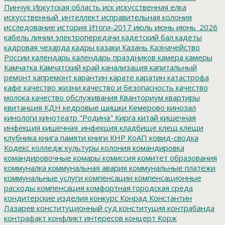
Пинчук
Иркутская область
иск
искусственная елка
искусственный_интеллект
исправительная колония
исследование
история
Итоги-2017
июль
июнь
июнь_2026
кабель линии электропередачи
кадетский бал
кадеты
кадровая чехарда
кадры
казаки
Казань
Казначейство
России
календарь
календарь праздников
камера
камеры
Камчатка
Камчатский край
канализация
капитальный
ремонт
капремонт
карантин
карате
каратин
катастрофа
кафе
качество жизни
качество и безопасность
качество
молока
качество обслуживания
Кванториум
квартиры
квитанция
КДН
кедровые шишки
Кемерово
кинозал
кинологи
кинотеатр "Родина"
Кирга
китай
кишечная
инфекция
кишечная_инфекция
кладбище
клещ
клещи
клубника
книга памяти
книги
КНР
КоАП
ковид-сводка
Кодекс
колледж культуры
колония
командировка
командировочные
комары
комиссия
комитет образования
коммуналка
коммунальная авария
коммунальные платежи
коммунальные услуги
компенсации
компенсационные
расходы
компенсация
комфортная городская среда
кондитерские изделия
конкурс
Конрад
Константин
Лазарев
конституционный суд
конституция
контрабанда
контрафакт
конфликт интересов
концерт
Корж