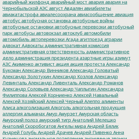
аварийный жилфонд
аварийный мост
авария
авария на
Чернобыльской АЭС
август
Авдалян
авиабилеты
авиакатастрофа
авиалесоохрана
авиасообщение
авиация
автобус
автобусная остановка
автобусные войны
автобусные остановки
автобусные перевозки
автобусный
парк
автобусы
автовокзал
автоклуб
автомобили
автомобиль
автоперевозки
Агада
агитпоезд
аграрии
адвокат
Адвокаты
административная комиссия
административная ответственность
административное
дело
администрация президента
азартные игры
азимут
АЗС
Акименко
активист
акция
акция протеста
Александр
Буксман
Александр Винников
Александр Головатый
Александр Золотухин
Александр Козлов
Александр
Левинталь
Александр Ливенталь
Александр Романов
Александр Соловьев
Александр Чаплыгин
Александра
Филиппова
Алексей Корниенко
Алексей Навальный
Алексей Хозяйский
Алексей Черный
Алеппо
алименты
Алиса
алкоголизация
Алкоголь
алкогольная продукция
аллергия
альманах
Амур
Амурзет
Амурская область
Амурский полоз
амурский тигр
Анатолий Мелешко
Анатолий Скоробогатов
Ангелы мира
Андрей Бялик
Андрей Голубь
Андрей Драчев
Андрей Пивенко
Анна
Кузнецова
аномальное потепление
анонимные звонки