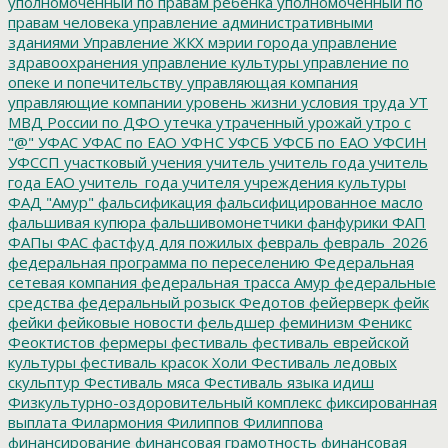
уполномоченный по правам ребенка
уполномоченный по
правам человека
управление административными
зданиями
Управление ЖКХ мэрии города
управление
здравоохранения
управление культуры
управление по
опеке и попечительству
управляющая компания
управляющие компании
уровень жизни
условия труда
УТ
МВД России по ДФО
утечка
утраченный урожай
утро с
"@"
УФАС
УФАС по ЕАО
УФНС
УФСБ
УФСБ по ЕАО
УФСИН
УФССП
участковый
учения
учитель
учитель года
учитель
года ЕАО
учитель_года
учителя
учреждения культуры
ФАД "Амур"
фальсификация
фальсифицированное масло
фальшивая купюра
фальшивомонетчики
фанфурики
ФАП
ФАПы
ФАС
фастфуд для пожилых
февраль
февраль_2026
федеральная программа по переселению
Федеральная
сетевая компания
федеральная трасса Амур
федеральные
средства
федеральный розыск
Федотов
фейерверк
фейк
фейки
фейковые новости
фельдшер
феминизм
Феникс
Феоктистов
фермеры
фестиваль
фестиваль еврейской
культуры
фестиваль красок Холи
Фестиваль ледовых
скульптур
Фестиваль мяса
Фестиваль языка идиш
Физкультурно-оздоровительный комплекс
фиксированная
выплата
Филармония
Филиппов
Филиппова
финансирование
финансовая грамотность
финансовая