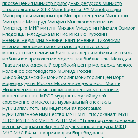
просвещения
министр природных ресурсов
Министр
строительства и ЖКХ
Минобороны РФ
Минобрнауки
Минприроды
минпромторг
Минпросвещения
Минстрой
Минтранс
Минтруд
Минфин
Минэкономразвития
Минэнерго
МИР
митинг
Михаил Мишустин
Михаил Озимок
младенцы
Младушка
мнение
мнение_Кузовин
мнение_медицина
мнение_Райт
Мнение_Тиховский
мнение_экономика
мнения
многодетные семьи
многодетные_семьи
мобильная галерея
мобильная связь
мобильное приложение
модельная библиотека
Молодая
Гвардия
молодежный еврейский центр
молодежь
молоко
молочное скотоводство
МОМВД России
«Биробиджанский»
мониторинг
мониторинг цен
морг
морепродукты
Москва
Московское дело
мост
Мост в
Нижнеленинском
мотопомпа
мошенник
мошенники
мошенничество
МРОТ
мудрость
музей
музей
современного искусства
музыкальный спектакль
муниципалитеты
муниципальная программа
муниципальное имущество
МУП
МУП "Водоканал"
МУП
"ГТС"
МУП "ГУК
МУП "ПАТП"
МУП "Транспортная компания
мусор
мусорная реформа
Мусульманская община
МФЦ
МЧС
МЧС РФ
мэр
мэрия
мэрия Биробиджана