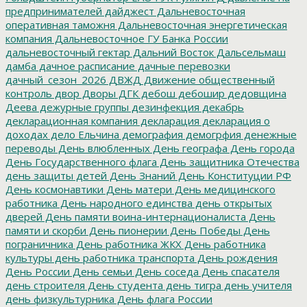
предпринимателей
дайджест
Дальневосточная
оперативная таможня
Дальневосточная энергетическая
компания
Дальневосточное ГУ Банка России
дальневосточный гектар
Дальний Восток
Дальсельмаш
дамба
дачное расписание
дачные перевозки
дачный_сезон_2026
ДВЖД
Движение общественный
контроль
двор
Дворы
ДГК
дебош
дебошир
дедовщина
Деева
дежурные группы
дезинфекция
декабрь
декларационная компания
декларация
декларация о
доходах
дело Ельчина
демография
демогрфия
денежные
переводы
День влюбленных
День географа
День города
День Государственного флага
День защитника Отечества
день защиты детей
День Знаний
День Конституции РФ
День космонавтики
День матери
День медицинского
работника
День народного единства
день открытых
дверей
День памяти воина-интернационалиста
День
памяти и скорби
День пионерии
День Победы
День
пограничника
День работника ЖКХ
День работника
культуры
день работника транспорта
День рождения
День России
День семьи
День соседа
День спасателя
день строителя
День студента
день тигра
день учителя
день физкультурника
День флага России