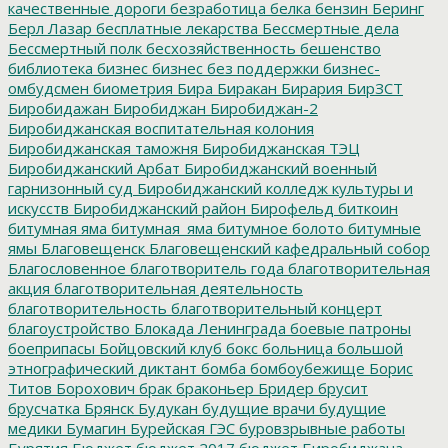
качественные дороги
безработица
белка
бензин
Беринг
Берл Лазар
бесплатные лекарства
Бессмертные дела
Бессмертный полк
бесхозяйственность
бешенство
библиотека
бизнес
бизнес без поддержки
бизнес-
омбудсмен
биометрия
Бира
Биракан
Бирария
БирЗСТ
Биробидажан
Биробиджан
Биробиджан-2
Биробиджанская воспитательная колония
Биробиджанская таможня
Биробиджанская ТЭЦ
Биробиджанский Арбат
Биробиджанский военный
гарнизонный суд
Биробиджанский колледж культуры и
искусств
Биробиджанский район
Бирофельд
биткоин
битумная яма
битумная_яма
битумное болото
битумные
ямы
Благовещенск
Благовещенский кафедральный собор
Благословенное
благотворитель года
благотворительная
акция
благотворительная деятельность
благотворительность
благотворительный концерт
благоустройство
Блокада Ленинграда
боевые патроны
боеприпасы
Бойцовский клуб
бокс
больница
большой
этнографический диктант
бомба
бомбоубежище
Борис
Титов
Борохович
брак
браконьер
Бридер
брусит
брусчатка
Брянск
Будукан
будущие врачи
будущие
медики
Бумагин
Бурейская ГЭС
буровзрывные работы