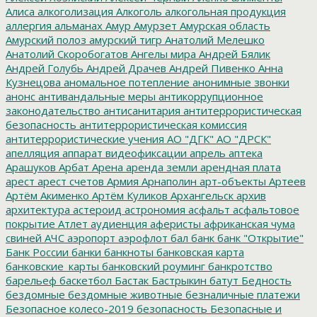
Алиса
алкоголизация
Алкоголь
алкогольная продукция
аллергия
альманах
Амур
Амурзет
Амурская область
Амурский полоз
амурский тигр
Анатолий Мелешко
Анатолий Скоробогатов
Ангелы мира
Андрей Бялик
Андрей Голубь
Андрей Драчев
Андрей Пивенко
Анна
Кузнецова
аномальное потепление
анонимные звонки
анонс
антивандальные меры
антикоррупционное
законодательство
антисанитария
антитеррористическая
безопасность
антитеррористическая комиссия
антитеррористические учения
АО "ДГК"
АО "ДРСК"
апелляция
аппарат видеофиксации
апрель
аптека
Арашуков
Арбат
Арена
аренда земли
арендная плата
арест
арест счетов
Армия
Арнаполин
арт-объекты
Артеев
Артём Акименко
Артём Куликов
Архангельск
архив
архитектура
астероид
астрономия
асфальт
асфальтовое
покрытие
Атлет
аудиенция
аферисты
африканская чума
свиней
АЧС
аэропорт
аэрофлот
бал
банк
банк "Открытие"
Банк России
банки
банкноты
банковская карта
банковские_карты
банковский роуминг
банкротство
барельеф
баскетбол
Бастак
Бастрыкин
батут
Бедность
бездомные
бездомные животные
безналичные платежи
Безопасное колесо-2019
безопасность
Безопасные и