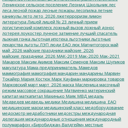
Ленинское сельское поселение
Леонид Школьник
лес
леса
лесной пожар
лесные пожары
лесопилка
летние
каникулы
лето
лето_2026
лжетерроризм
лимон
литература
Лицей
лицей № 23
личный прием
логистический комплеск
ложный вызов
ложный донос
лотерея
лоукостер
лунное затмение
лучший спасатель
лыжная гонка
льготная ипотека
льготники
льготные
лекарства
льготы
ЛЭП
люди ЕАО
люк
Магнитогорск
май
май_2026
майские праздники
майские_2026
майские_праздники_2026
МАК-2019
Мак-2020
Мак-2021
Макаров
Максим Акимов
Максим Семенов
Максим Шупиков
макулатура
Мама-предприниматель
Мамедов
маммография
мамография
мандарин
мандарины
Марвин
Токайер
Мария Костюк
Марк Кауфман
маркировка товаров
Марковский
март
март_2026
маска
Масленица
масочный
режим
массовое сокращение
Матвиенко
материнский
капитал
маткапитал
Махинько
Маяк
МВД
медаль
Медведев
медведь
медики
Медицина
медицина_ЕАО
медицинские маски
медицинский класс
медоборудование
медосмотр
медработники
медсестры
международная
делегация
международные отношения
международный
полумарафон «Биробиджан-Валдгейм»
местные