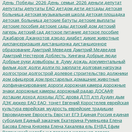
День_Победы_2026
День_семьи_2026
деньги
депутат
депутаты
депутаты ЕАО
детдом
дети
детсады
детская
больница
детская музыкальная школа
детская площадка
детская_больница
детские батуты
детские выплаты
детские пособия
детские сады
детский дом
детский
лагерь
детский сад
детское питание
детское пособие
Джабаров
Джанхотов
дзюдо
диабет
дикие животные
диспансеризация
дистанционка
дистанционное
образование
Дмитрий Меведев
Дмитрий Медведев
Дмитрий Нестеров
Доблесть_Хингана
Добрые люди
Добрые руки
довыборы_в_Думу
дождь
документальный
фильм
долг
долги
долги по зарплате
долговая нагрузка
долгострои
долгострой
долевое строительство
должники
дом офицеров
дом престарелых
домашние животные
допфинансирование
дороги
дорожная камера
дорожные
знаки
дорожные камеры
дорожный радар
ДОСААФ
дотации
доход
доходы
ДПС
дрова
ДТП
дтп
Дудин
дым
ДЭК
дюкер
ЕАО
ЕАО_тонет
Евгений Коростелев
еврейская
культура
еврейская_мудрость
еврейские традиции
Евровидение
Евросеть
Еврстат
ЕГЭ
Единая Россия
единая
субсидия
Единый заказчик
Екатерина Румянцева
Елена
Басова
Елена Князева
Елена Хахалева
ель
ЕНВД
Ефим