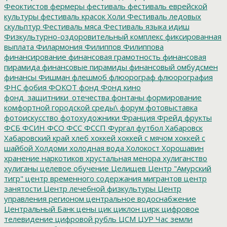
Феоктистов
фермеры
фестиваль
фестиваль еврейской
культуры
фестиваль красок Холи
Фестиваль ледовых
скульптур
Фестиваль мяса
Фестиваль языка идиш
Физкультурно-оздоровительный комплекс
фиксированная
выплата
Филармония
Филиппов
Филиппова
финансирование
финансовая грамотность
финансовая
пирамида
финансовые пирамиды
финансовый омбудсмен
финансы
Фишман
флешмоб
флюорограф
флюорография
ФНС
фобия
ФОКОТ
фонд
Фонд кино
фонд_защитники_отечества
фонтаны
формирование
комфортной городской среды\
форум
фотовыставка
фотоискусство
фотохудожники
Франция
Фрейд
фрукты
ФСБ
ФСИН
ФСО
ФСС
ФССП
Фургал
футбол
Хабаровск
Хабаровский край
хлеб
хоккей
хоккей с мячом
хоккей с
шайбой
Холдоми
холодная вода
Холокост
Хорошавин
хранение наркотиков
хрустальная менора
хулиганство
хулиганы
целевое обучение
Целищев
Центр "Амурский
тигр"
центр временного содержания мигрантов
центр
занятости
Центр лечебной физкультуры
Центр
управления регионом
центральное водоснабжение
Центральный Банк
цены
цик
циклон
цирк
цифровое
телевидение
цифровой рубль
ЦСМ
ЦУР
Час земли