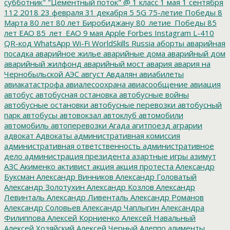
субботник"
"Цементный поток"
@
1 класс
1 мая
1 сентября
112
2018
23 февраля
31 декабря
5
5G
75-летие Победы
8
Марта
80 лет
80 лет Биробиджану
80_летие_Победы
85
лет ЕАО
85_лет_ЕАО
9 мая
Apple
Forbes
Instagram
L-410
QR-код
WhatsApp
Wi-Fi
WorldSkills Russia
аборты
аварийная
посадка
аварийное жилье
аварийные дома
аварийный дом
аварийный жилфонд
аварийный мост
авария
авария на
Чернобыльской АЭС
август
Авдалян
авиабилеты
авиакатастрофа
авиалесоохрана
авиасообщение
авиация
автобус
автобусная остановка
автобусные войны
автобусные остановки
автобусные перевозки
автобусный
парк
автобусы
автовокзал
автоклуб
автомобили
автомобиль
автоперевозки
Агада
агитпоезд
аграрии
адвокат
Адвокаты
административная комиссия
административная ответственность
административное
дело
администрация президента
азартные игры
азимут
АЗС
Акименко
активист
акция
акция протеста
Александр
Буксман
Александр Винников
Александр Головатый
Александр Золотухин
Александр Козлов
Александр
Левинталь
Александр Ливенталь
Александр Романов
Александр Соловьев
Александр Чаплыгин
Александра
Филиппова
Алексей Корниенко
Алексей Навальный
Алексей Хозяйский
Алексей Черный
Алеппо
алименты