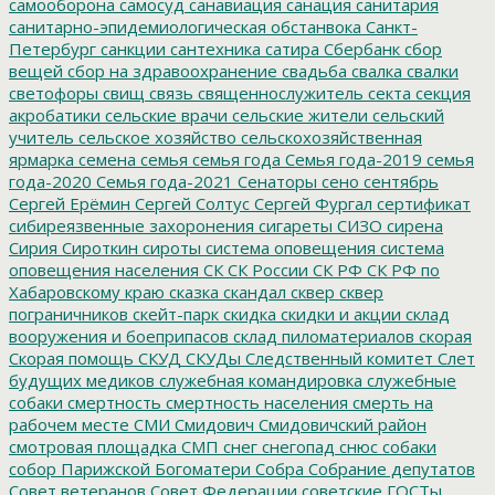
самооборона
самосуд
санавиация
санация
санитария
санитарно-эпидемиологическая обстанвока
Санкт-
Петербург
санкции
сантехника
сатира
Сбербанк
сбор
вещей
сбор на здравоохранение
свадьба
свалка
свалки
светофоры
свищ
связь
священнослужитель
секта
секция
акробатики
сельские врачи
сельские жители
сельский
учитель
сельское хозяйство
сельскохозяйственная
ярмарка
семена
семья
семья года
Семья года-2019
семья
года-2020
Семья года-2021
Сенаторы
сено
сентябрь
Сергей Ерёмин
Сергей Солтус
Сергей Фургал
сертификат
сибиреязвенные захоронения
сигареты
СИЗО
сирена
Сирия
Сироткин
сироты
система оповещения
система
оповещения населения
СК
СК России
СК РФ
СК РФ по
Хабаровскому краю
сказка
скандал
сквер
сквер
пограничников
скейт-парк
скидка
скидки и акции
склад
вооружения и боеприпасов
склад пиломатериалов
скорая
Скорая помощь
СКУД
СКУДы
Следственный комитет
Слет
будущих медиков
служебная командировка
служебные
собаки
смертность
смертность населения
смерть на
рабочем месте
СМИ
Смидович
Смидовичский район
смотровая площадка
СМП
снег
снегопад
снюс
собаки
собор Парижской Богоматери
Собра
Собрание депутатов
Совет ветеранов
Совет Федерации
советские ГОСТы