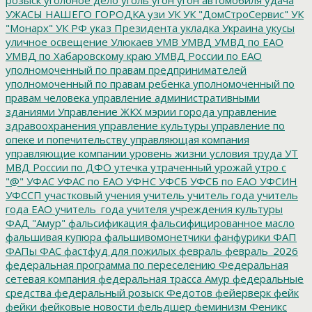
розыск
уголоное дело
уголь
угон
угон автомобиля
удача
УЖАСЫ НАШЕГО ГОРОДКА
узи
УК
УК "ДомСтроСервис"
УК
"Монарх"
УК РФ
указ Президента
укладка
Украина
укусы
уличное освещение
Улюкаев
УМВ
УМВД
УМВД по ЕАО
УМВД по Хабаровскому краю
УМВД России по ЕАО
уполномоченный по правам предпринимателей
уполномоченный по правам ребенка
уполномоченный по
правам человека
управление административными
зданиями
Управление ЖКХ мэрии города
управление
здравоохранения
управление культуры
управление по
опеке и попечительству
управляющая компания
управляющие компании
уровень жизни
условия труда
УТ
МВД России по ДФО
утечка
утраченный урожай
утро с
"@"
УФАС
УФАС по ЕАО
УФНС
УФСБ
УФСБ по ЕАО
УФСИН
УФССП
участковый
учения
учитель
учитель года
учитель
года ЕАО
учитель_года
учителя
учреждения культуры
ФАД "Амур"
фальсификация
фальсифицированное масло
фальшивая купюра
фальшивомонетчики
фанфурики
ФАП
ФАПы
ФАС
фастфуд для пожилых
февраль
февраль_2026
федеральная программа по переселению
Федеральная
сетевая компания
федеральная трасса Амур
федеральные
средства
федеральный розыск
Федотов
фейерверк
фейк
фейки
фейковые новости
фельдшер
феминизм
Феникс