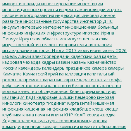
импорт
инвалиды
инвестирование
инвестиции
инвестиционные проекты
индекс самоизоляции
индекс
человеческого развития
индексация
инновационное
развитие
иностранные государства
инспектор ДПС
инсульт
интервью
Интернет
инфекционная больница
инфекция
инфляция
инфраструктура
ипотека
Ирина
Пинчук
Иркутская область
иск
искусственная елка
искусственный_интеллект
исправительная колония
исследование
история
Итоги-2017
июль
июнь
июнь_2026
кабель линии электропередачи
кадетский бал
кадеты
кадровая чехарда
кадры
казаки
Казань
Казначейство
России
календарь
календарь праздников
камера
камеры
Камчатка
Камчатский край
канализация
капитальный
ремонт
капремонт
карантин
карате
каратин
катастрофа
кафе
качество жизни
качество и безопасность
качество
молока
качество обслуживания
Кванториум
квартиры
квитанция
КДН
кедровые шишки
Кемерово
кинозал
кинологи
кинотеатр "Родина"
Кирга
китай
кишечная
инфекция
кишечная_инфекция
кладбище
клещ
клещи
клубника
книга памяти
книги
КНР
КоАП
ковид-сводка
Кодекс
колледж культуры
колония
командировка
командировочные
комары
комиссия
комитет образования