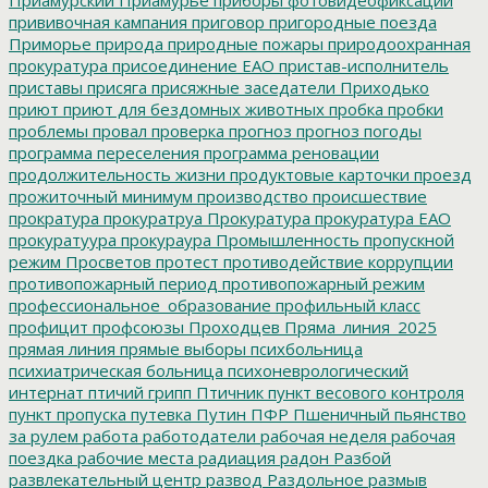
Приамурский
Приамурье
приборы фотовидеофиксации
прививочная кампания
приговор
пригородные поезда
Приморье
природа
природные пожары
природоохранная
прокуратура
присоединение ЕАО
пристав-исполнитель
приставы
присяга
присяжные заседатели
Приходько
приют
приют для бездомных животных
пробка
пробки
проблемы
провал
проверка
прогноз
прогноз погоды
программа переселения
программа реновации
продолжительность жизни
продуктовые карточки
проезд
прожиточный минимум
производство
происшествие
прократура
прокуратруа
Прокуратура
прокуратура ЕАО
прокуратуура
прокураура
Промышленность
пропускной
режим
Просветов
протест
противодействие коррупции
противопожарный период
противопожарный режим
профессиональное_образование
профильный класс
профицит
профсоюзы
Проходцев
Пряма_линия_2025
прямая линия
прямые выборы
психбольница
психиатрическая больница
психоневрологический
интернат
птичий грипп
Птичник
пункт весового контроля
пункт пропуска
путевка
Путин
ПФР
Пшеничный
пьянство
за рулем
работа
работодатели
рабочая неделя
рабочая
поездка
рабочие места
радиация
радон
Разбой
развлекательный центр
развод
Раздольное
размыв