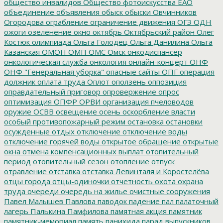
общество инвалидов
Общество фотоискусства ЕАО
объединение
объявления
обыск
обыски
Овчинников
Огородова
ограбление
ограничение движения
ОГЭ
ОДН
ожоги
озеленение
окно
октябрь
Октябрьский район
Олег
Костюк
олимпиада
Ольга Голодец
Ольга Данилина
Ольга
Казанская
ОМОН
ОМП
ОМС
Омск
онкодиспансер
онкологическая служба
онкология
онлайн-концерт
ОНФ
ОНФ "Генеральная уборка"
опасные сайты
ОПГ
операция
должник
оплата труда
Оплот
оползень
оппозиция
оправдательный приговор
опровержение
опрос
оптимизация
ОПФР
ОРВИ
организация пчеловодов
оружие
ОСВВ
освещение
осень
оскорбление власти
особый противопожарный режим
остановка
остановки
осужденные
отдых
отключение
отключение воды
отключение горячей воды
открытое обращение
открытые
окна
отмена компенсационных выплат
отопительный
период
отопительный сезон
отопление
отпуск
отравление
отставка
отставка Левинталя и Коростелёва
отцы города
отцы-одиночки
отчетность
охота
охрана
труда
очереди
очередь на жилье
очистные сооружения
Павел Малышев
Павлова
паводок
падение
пал
палаточный
лагерь
Палькина
Памфилова
памятная акция
памятник
памятник-мемориал
память
панихида
парад выпускников