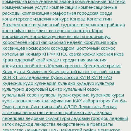
коммуналка
коммунальная авария
коммунальные платежи
коммунальные услуги
компенсации
компенсационные
расходы
компенсация
комфортная городская среда
кондитерские изделия
конкурс
Конрад
Константин
Лазарев
конституционный суд
конституция
контрабанда
контрафакт
конфликт интересов
концерт
Корж
коронавирус
коронавирусные выплаты
коронаврус
Коростелев
короткая рабочая неделя
коррупция
корь
Косвинцев
космодром
космодром_Восточный
космос
котельная
Кочмар
КПРФ
КПСС
кража
кражи
красная икра
Краснодарский край
кредит
кредитная амнистия
кредитоспособность
Кремль
креозот
Крещение
кризис
Крик души
Криминал
Крым
крытый каток
крытый_каток
КСН
КТ-исследование
Кубок лосося
КУГИ
КУГИ ЕАО
Кудесник
кудо
кулинария
Кульдкр
Кульдур
культура
культурно досуговый центр
купальный сезон
купальный_сезон
купюры
Кураж
курение
Куренков
курсы
курсы повышения квалификации
КФХ
лаборатория
Лаг ба-
Омер
лагерь
Лагошина
лайк
ЛДПР
Левинталь
Легкая
атлетика
легкоатлетическая пробежка
лед
ледовая
переправа
ледовые скульптуры
ледовый городок
ледовый
каток
ледоход
лекарства
лекарственные препараты
лекарство
Ленинская ЦРБ
Ленинский район
Ленинское