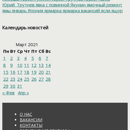
Юрий_Трутнев
явка с повинной
Якунин
ямочный ремонт
ямы
январь
Япония
ярмарка
ярмарка вакансий
ясли
ящур
Календарь новостей
Март 2021
Пн
Вт
Ср
Чт
Пт
Сб
Вс
1
2
3
4
5
6
7
8
9
10
11
12
13
14
15
16
17
18
19
20
21
22
23
24
25
26
27
28
29
30
31
« Фев
Апр »
О НАС
ВАКАНСИИ
КОНТАКТЫ