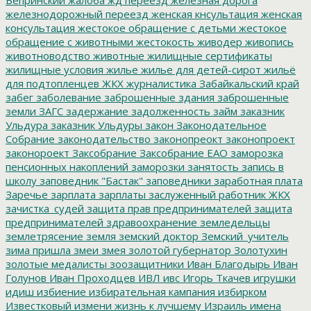
Вепринский
жалоба
жд переезд
железная дорога
железнодорожный переезд
женская кнсультация
женская
консультация
жестокое обращение с детьми
жестокое
обращение с животными
жестокость
живодер
живопись
животноводство
животные
жилищные сертификаты
жилищные условия
жилье
жилье для детей-сирот
жильё
для подтопленцев
ЖКХ
журналистика
Забайкальский край
забег
заболевание
заброшенные здания
заброшенные
земли
ЗАГС
задержание
задолженность
займ
заказник
Ульдура
заказник Ульдуры
закон
Законодательное
Собрание
законодательство
законопреокт
законопроект
законороект
Заксобрание
Заксобрание ЕАО
заморозка
пенсионных накоплений
заморозки
занятость
запись в
школу
заповедник "Бастак"
заповедники
заработная плата
Заречье
зарплата
зарплаты
заслуженный работник ЖКХ
зачистка_судей
защита прав предпринимателей
защита
предпринимателей
здравоохранение
земледельцы
землетрясение
земля
земский доктор
Земский_учитель
зима пришла
змеи
змея
золотой губернатор
Золотухин
золотые медалисты
зоозащитники
Иван Благодырь
Иван
Голунов
Иван Проходцев
ИВЛ
ивс
Игорь Ткачев
игрушки
идиш
избиение
избирательная кампания
избирком
Известковый
измени жизнь к лучшему
Израиль
имена