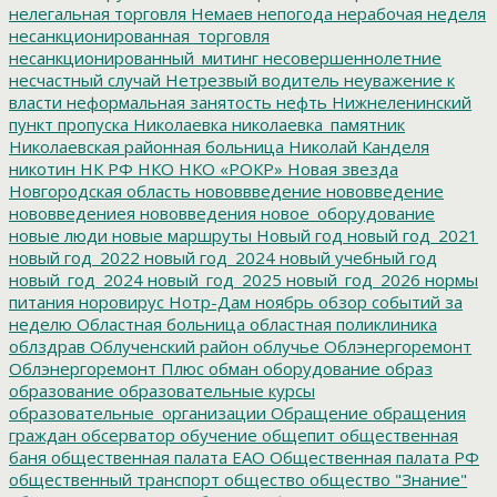
нелегальная торговля
Немаев
непогода
нерабочая неделя
несанкционированная_торговля
несанкционированный_митинг
несовершеннолетние
несчастный случай
Нетрезвый водитель
неуважение к
власти
неформальная занятость
нефть
Нижнеленинский
пункт пропуска
Николаевка
николаевка_памятник
Николаевская районная больница
Николай Канделя
никотин
НК РФ
НКО
НКО «РОКР»
Новая звезда
Новгородская область
нововвведение
нововведение
нововведениея
нововведения
новое_оборудование
новые люди
новые маршруты
Новый год
новый год_2021
новый год_2022
новый год_2024
новый учебный год
новый_год_2024
новый_год_2025
новый_год_2026
нормы
питания
норовирус
Нотр-Дам
ноябрь
обзор событий за
неделю
Областная больница
областная поликлиника
облздрав
Облученский район
облучье
Облэнергоремонт
Облэнергоремонт Плюс
обман
оборудование
образ
образование
образовательные курсы
образовательные_организации
Обращение
обращения
граждан
обсерватор
обучение
общепит
общественная
баня
общественная палата ЕАО
Общественная палата РФ
общественный транспорт
общество
общество "Знание"