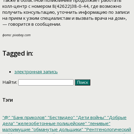
Также в областной поликлинике продолжает работать
колл-центр с номером 8(42622)38-0-44, где возможно
получить консультацию, уточнить информацию по записи
на прием к узким специалистам и вызвать врача на дом»,
— говорится в сообщении.
фото: pixabay.com
Tagged in:
электронная запись
Найти:
Тэги
"@"
"Банк приколов"
"Бествидео"
"Дети войны"
"Добрые
дела"
"железобетонные полицейские"
"ленивые"
малоимущие
"обманутые дольщики"
"Рентгенологический