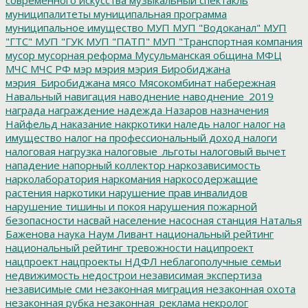
современного искусства
музыкальный спектакль
муниципалитеты
муниципальная программа
муниципальное имущество
МУП
МУП "Водоканал"
МУП
"ГТС"
МУП "ГУК
МУП "ПАТП"
МУП "Транспортная компания
мусор
мусорная реформа
Мусульманская община
МФЦ
МЧС
МЧС РФ
мэр
мэрия
мэрия Биробиджана
мэрия_Биробиджана
мясо
Мясокомбинат
набережная
Навальный
навигация
наводнение
наводнение_2019
награда
награждение
надежда
Назаров
назначения
Найфельд
наказание
накркотики
наледь
налог
налог на
имущество
налог на профессиональный доход
налоги
налоговая нагрузка
налоговые_льготы
налоговый вычет
нападение
напорный коллектор
наркозависимость
нарколаборатория
наркомания
наркосодержащие
растения
наркотики
нарушение прав инвалидов
нарушение тишины и покоя
нарушения пожарной
безопасности
насвай
население
насосная станция
Наталья
Баженова
наука
Наум Ливант
национальный рейтинг
национальный рейтинг тревожности
наципроект
нацпроект
нацпроекты
НДФЛ
неблагополучные семьи
недвижимость
недострои
независимая экспертиза
независимые сми
незаконная миграция
незаконная охота
незаконная рубка
незаконная_реклама
некролог