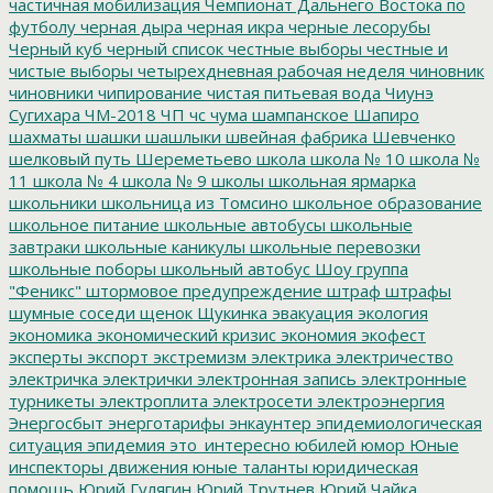
частичная мобилизация
Чемпионат Дальнего Востока по
футболу
черная дыра
черная икра
черные лесорубы
Черный куб
черный список
честные выборы
честные и
чистые выборы
четырехдневная рабочая неделя
чиновник
чиновники
чипирование
чистая питьевая вода
Чиунэ
Сугихара
ЧМ-2018
ЧП
чс
чума
шампанское
Шапиро
шахматы
шашки
шашлыки
швейная фабрика
Шевченко
шелковый путь
Шереметьево
школа
школа № 10
школа №
11
школа № 4
школа № 9
школы
школьная ярмарка
школьники
школьница из Томсино
школьное образование
школьное питание
школьные автобусы
школьные
завтраки
школьные каникулы
школьные перевозки
школьные поборы
школьный автобус
Шоу группа
"Феникс"
штормовое предупреждение
штраф
штрафы
шумные соседи
щенок
Щукинка
эвакуация
экология
экономика
экономический кризис
экономия
экофест
эксперты
экспорт
экстремизм
электрика
электричество
электричка
электрички
электронная запись
электронные
турникеты
электроплита
электросети
электроэнергия
Энергосбыт
энерготарифы
энкаунтер
эпидемиологическая
ситуация
эпидемия
это_интересно
юбилей
юмор
Юные
инспекторы движения
юные таланты
юридическая
помощь
Юрий Гулягин
Юрий Трутнев
Юрий Чайка