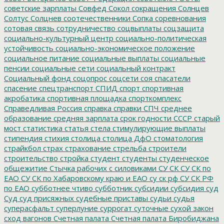
советские зарплаты
Совфед
Сокол
сокращения
Солнцев
Солтус
Солцнев
соотечественники
Сопка
соревнования
сотовая связь
сотрудничество
соцвыплаты
соцзащита
социально-культурный центр
социально-политическая
устойчивость
социально-экономическое положение
социальное питание
социальные выплаты
социальные
пенсии
социальные сети
социальный контракт
Социальный фонд
соцопрос
соцсети
соя
спасатели
спасение
спецтранспорт
СПИД
спорт
спортивная
акробатика
спортивная площадка
спорткомплекс
Справедливая Россия
справка
справки
СПЧ
среднее
образование
средняя зарплата
срок годности
СССР
старый
мост
статистика
статья
стела
стимулирующие выплаты
стипендия
стихия
столица
столица ДфО
стоматология
страйкбол
страх
страхование
стрельба
строители
строительство
стройка
студент
студенты
студенческое
общежитие
Стычка рабочих с силовиками
СУ СК
СУ СК по
ЕАО
СУ СК по Хабаровскому краю и ЕАО
су ск рф
СУ СК РФ
по ЕАО
субботнее чтиво
субботник
субсидии
субсидия
суд
Суд
суд присяжных
судебные приставы
судьи
судья
суперасфальт
суперлуние
суррогат
суточные
сухой закон
сход вагонов
Счетная палата
Счетная палата Биробиджана