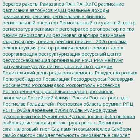
берегов
ракеты
Рамазанов
РАН
РАНХиГС
расписание
расписание автобусов
РДШ
реальные доходы
реанимация
ревизия
региональные финансы
региональный оператор
Региональный сосудистый центр
регистратура
регламент
регоператор
регоператор по тко
режим самоизоляции
резиновая квартира
резиновые
квартиры
рейд
рейинг
рейтинг
рейтинг_2026
реклама
реконструкция
ректор
религия
ремонт
ремонт дорог
реорганизация
реструктуризация
ресурсный центр
ресурсоснабжающая организация
РЖД
РИА Рейтинг
ритуальные услуги
рйтинг
рогатый скот
роддом
Родительский день
роды
рождаемость
Рождество
розыск
Ропотребнадзор
Росавиация
Росводресурсы
Росгвардия
Роскачество
Роскомнадзор
Росконтроль
Рослесхоз
Роспотребнадзор
россельхознадзор
российская
экономика
Российский Азимут
Россия
Росстат
рост цен
Ростислав Гольдштейн
Ростовская область
роуминг
РПЦ
РСПП
рубка деревьев
рубли
рубль
Рудное
ружье
рукопашный бой
Румянцева
Русская поляна
рыба
рыбалка
рыбоводные заводы
рынок труда
рысь
с. Ленинское
сага_налоговый_гнет
Сад памяти
сальмонеллез
Самбери
самбо
самогон
самодеятельность
самозанятые
самолет