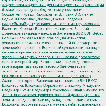
Бурятия
Бюджет
бюджет 2017
бюджет Биробиджана
бюджетники
бюджетные деньги
бюджетные организации
бюджетные средства
бюджетные учреждения
бюджетный кредит
бюрократия
В. Путин
В.И. Ленин
Вадим Зингман
вакцина
вакцинация
Валдгейм
Валдгеймский детдом
валежник
Валентин Брусиловский
Валентин Коровин
Валентина Матвиенко
Валерий
Дранников
вандализм
вандалы
Васильева
ВВО
ВВП
Вебер
Великан
Великая Октябрьская социалистическая
революция
Великая Отечественная война
велодорожка
велопробег
велосипед
Верховный суд
весенние каникулы
весенний призыв
ветер
ветеран
ветераны
ветераны
пограничной службы
ветераны_СВО
ветхие дома
ветхое
жилье
Вечерний Биробиджан
ВЖС "Надежда России"
взрыв
взрыв газа
взрыв газового баллона
взрыв
метеорита
взятка
взятки
видеокамеры
видеорегистратор
Виктор Ишавев
Виктор Ишаев
Виктор Орёл
Виктор
Солнцев
викторина
Винников
вице-премьер
ВИЧ
ВККС
Владивосток
Владимир Марковский
Владимир Мишустин
Владимир Путин
Владимир Сахаровский
Владимир Якушев
власть
внеплановая проверка
Внешний долг
внутренняя
политика
вода
водители
водка
водоемы
водоисточник
Водоканал
водолазы
водоналивные дамбы
водонапорная