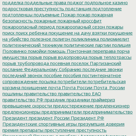
подделка
поддельные права
поджог
подпольное казино
подростковая преступность
подстанция
подтопление
подтопленцы
подъемные
Пожар
пожар
пожарная
безопасность
пожарные
пожарный кроссфит
пожароопасный период
пожароопасный сезон
пожары
поиск
поиск ребенка
покушение на дачу взятки
покушение
на убийство
полезное
полигон
поликлиника
полиомиелит
политехнический техникум
политические партии
полиция
Половинко
помойки
помощь
Понтонная переправа
порча
имущества
порыв
порыв водопровода
порыв теплотрассы
порыв трубопровода
посевная
поселок Партизанский
послание Федеральному Собранию
последние звонки
последний звонок
пособие
пособия
постинтернатное
сопровождение
посылка
потребители
потребительская
корзина
похищение
почта
Почта России
Почта_России
пошлины
правительство
правительство ЕАО
правительство РФ
праздник
праздники
праймериз
превышение скорости
предостережение
предпенсионер
предпенсионеры
предприниматели
предпринимательство
Президент
президент России
Президент РФ
Президентские спортивные игры
презумпция доверия
премия
препараты
преступление
преступность