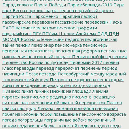
Парад колясок
Парад Победы
Парасибириада-2019
Парк
парк Весна
парковка
парта_героев
партийный проект
Партия Роста
Пархоменко
Парыгина
паспорт
пассажирские перевозки
пассажирские перевозки\
Пасха
ПАТП
патриотизм
патриотическое граффити
пауэрлифтинг
ПГУ
ПГУ им. Шолом-Алейхема
ПДД
ПДН
МОМВД России «Ленинский»
педагоги
педагогическая
тайна
пенсии
пенсионер
пенсионерка
пенсионеры
пенсионная грамотность
пенсионная реформа
пенсионные
накопления
пенсионный возраст
Пенсионный фонд
пенсия
Первенство России по футболу
Первомай 2017
первый
класс
переводы
переезд
перерасчет
перечень
период
навигации
Песах
петарда
Петербургский международный
экономический форум
Петровка
петрушкова
пешеходная
зона
пешеходные переходы
пешеходный переход
Пивенко
пикет
пикник
Пикник на площади Ленина
пиротехника
письмо в редакцию
письмо_в_редакцию
питание
план мероприятий
платный перекресток
Платон
плитка
площадь Ленина
пляжный волейбол
пневмония
побег из колонии
побои
повышение пенсионного возраста
погода
погорельцы
пограничные войска
пограничный
режим
подарки
подборка_новостей
подвал
подвоз воды