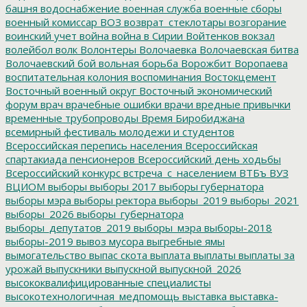
башня
водоснабжение
военная служба
военные сборы
военный комиссар
ВОЗ
возврат_стеклотары
возгорание
воинский учет
война
война в Сирии
Войтенков
вокзал
волейбол
волк
Волонтеры
Волочаевка
Волочаевская битва
Волочаевский бой
вольная борьба
Ворожбит
Воропаева
воспитательная колония
воспоминания
Востокцемент
Восточный военный округ
Восточный экономический
форум
врач
врачебные ошибки
врачи
вредные привычки
временные трубопроводы
Время Биробиджана
всемирный фестиваль молодежи и студентов
Всероссийская перепись населения
Всероссийская
спартакиада пенсионеров
Всероссийский день ходьбы
Всероссийский конкурс
встреча_с_населением
ВТБъ
ВУЗ
ВЦИОМ
выборы
выборы 2017
выборы губернатора
выборы мэра
выборы ректора
выборы_2019
выборы_2021
выборы_2026
выборы_губернатора
выборы_депутатов_2019
выборы_мэра
выборы-2018
выборы-2019
вывоз мусора
выгребные ямы
вымогательство
выпас скота
выплата
выплаты
выплаты за
урожай
выпускники
выпускной
выпускной_2026
высококвалифицированные специалисты
высокотехнологичная_медпомощь
выставка
выставка-