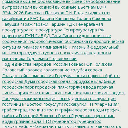
ярмарка
высшее образование
высшее самообразование
вытрезвители
выходной
выходные
Вьетнам
ВЭФ
ВЭФ_2026
Вячеслав Пастухов
Г.И. Радде
гадюка
газ
газификация ЕАО
Галина Кашапова
Галина Соколова
Галушка
гараж
гаражи
Гаршин
ГДК
Генеральная
прокуратура
генпрокуратура
Генпрокуратура РФ
гериатрия
ГЖИ
ГИБДД
Гиви
Гигант
гидрозащитные
сооружения
гидрологическая обстановка
гидрологическая
ситуация
гимназия
гимназия № 1
главный федеральный
инспектор
год культурного наследия
год педагога и
наставника
Год семьи
Год экологии
Год_единства_народов_России
Гознак
ГОК
Голикова
Головатый
гололед
голосование
голубая сорока
Гольдштейн
гомеопатия
Гордума
горки
горки на Арбате
городская Дума
городская среда
городское кладбище
городской парк
городской пляж
горячая вода
горячая
линия
горячее питание
госавтоинспекция
госархив
госдолг
Госдума
госжилинспекция
господдержка
госслужащие
гостиница "Восток"
госуслуги
госхакупки
ГП "Фармация"
грабеж
град
граница
грант
график подвоза воды
график
работы
Григорий Волохов
Грипп
Грудинин
грунтовые
воды
грязная вода
ГТО
губернатор
губернатор
Гольдштейн
губернатор ЕАО
ГУК
Гулягин
Д
давление на