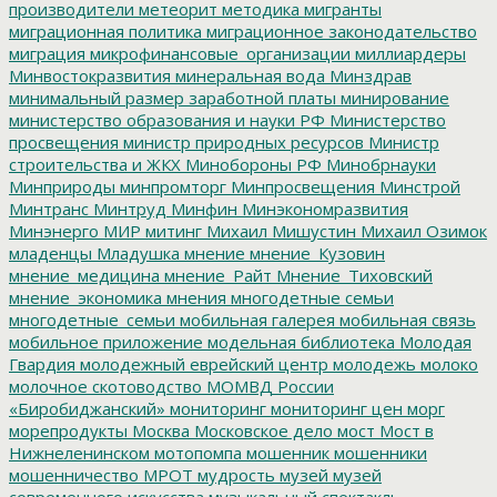
производители
метеорит
методика
мигранты
миграционная политика
миграционное законодательство
миграция
микрофинансовые_организации
миллиардеры
Минвостокразвития
минеральная вода
Минздрав
минимальный размер заработной платы
минирование
министерство образования и науки РФ
Министерство
просвещения
министр природных ресурсов
Министр
строительства и ЖКХ
Минобороны РФ
Минобрнауки
Минприроды
минпромторг
Минпросвещения
Минстрой
Минтранс
Минтруд
Минфин
Минэкономразвития
Минэнерго
МИР
митинг
Михаил Мишустин
Михаил Озимок
младенцы
Младушка
мнение
мнение_Кузовин
мнение_медицина
мнение_Райт
Мнение_Тиховский
мнение_экономика
мнения
многодетные семьи
многодетные_семьи
мобильная галерея
мобильная связь
мобильное приложение
модельная библиотека
Молодая
Гвардия
молодежный еврейский центр
молодежь
молоко
молочное скотоводство
МОМВД России
«Биробиджанский»
мониторинг
мониторинг цен
морг
морепродукты
Москва
Московское дело
мост
Мост в
Нижнеленинском
мотопомпа
мошенник
мошенники
мошенничество
МРОТ
мудрость
музей
музей