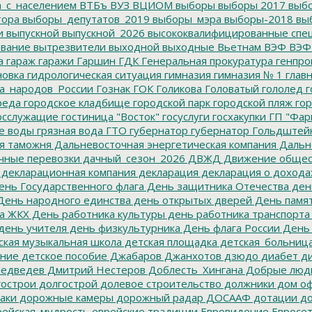
а_с_населением
ВТБъ
ВУЗ
ВЦИОМ
выборы
выборы 2017
выбо
тора
выборы_депутатов_2019
выборы_мэра
выборы-2018
вы
и
выпускной
выпускной_2026
высококвалифицированные спе
вание
вытрезвители
выходной
выходные
Вьетнам
ВЭФ
ВЭФ
а
гараж
гаражи
Гаршин
ГДК
Генеральная прокуратура
генпро
новка
гидрологическая ситуация
гимназия
гимназия № 1
глав
а_народов_России
Гознак
ГОК
Голикова
Головатый
гололед
г
реда
городское кладбище
городской парк
городской пляж
гор
осслужащие
гостиница "Восток"
госуслуги
госхакупки
ГП "Фар
е воды
грязная вода
ГТО
губернатор
губернатор Гольдштей
я таможня
Дальневосточная энергетическая компания
Дальне
чные перевозки
дачный_сезон_2026
ДВЖД
Движение общес
декларационная компания
декларация
декларация о дохода
нь Государственного флага
День защитника Отечества
ден
ень народного единства
день открытых дверей
День памят
а ЖКХ
День работника культуры
день работника транспорта
день учителя
день физкультурника
День флага России
День
ская музыкальная школа
детская площадка
детская_больниц
ание
детское пособие
Джабаров
Джанхотов
дзюдо
диабет
ди
едведев
Дмитрий Нестеров
Доблесть_Хингана
Добрые люд
острои
долгострой
долевое строительство
должники
дом о
аки
дорожные камеры
дорожный радар
ДОСААФ
дотации
до
ейская_мудрость
еврейские традиции
Евровидение
Евросе