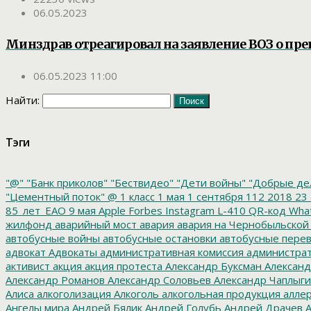
06.05.2023
Минздрав отреагировал на заявление ВОЗ о п
06.05.2023 11:00
Найти:
Тэги
"@"
"Банк приколов"
"Бествидео"
"Дети войны"
"Добрые де
"Цементный поток"
@
1 класс
1 мая
1 сентября
112
2018
23 
85_лет_ЕАО
9 мая
Apple
Forbes
Instagram
L-410
QR-код
Wha
жилфонд
аварийный мост
авария
авария на Чернобыльской
автобусные войны
автобусные остановки
автобусные перев
адвокат
Адвокаты
административная комиссия
администрат
активист
акция
акция протеста
Александр Буксман
Александ
Александр Романов
Александр Соловьев
Александр Чаплыг
Алиса
алкоголизация
Алкоголь
алкогольная продукция
аллер
Ангелы мира
Андрей Бялик
Андрей Голубь
Андрей Драчев
А