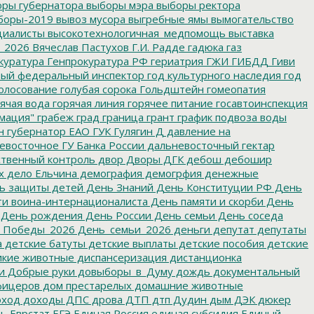
ры губернатора
выборы мэра
выборы ректора
боры-2019
вывоз мусора
выгребные ямы
вымогательство
циалисты
высокотехнологичная_медпомощь
выставка
_2026
Вячеслав Пастухов
Г.И. Радде
гадюка
газ
куратура
Генпрокуратура РФ
гериатрия
ГЖИ
ГИБДД
Гиви
ный федеральный инспектор
год культурного наследия
год
олосование
голубая сорока
Гольдштейн
гомеопатия
ячая вода
горячая линия
горячее питание
госавтоинспекция
мация"
грабеж
град
граница
грант
график подвоза воды
н
губернатор ЕАО
ГУК
Гулягин
Д
давление на
восточное ГУ Банка России
дальневосточный гектар
твенный контроль
двор
Дворы
ДГК
дебош
дебошир
х
дело Ельчина
демография
демогрфия
денежные
ь защиты детей
День Знаний
День Конституции РФ
День
и воина-интернационалиста
День памяти и скорби
День
День рождения
День России
День семьи
День соседа
_Победы_2026
День_семьи_2026
деньги
депутат
депутаты
а
детские батуты
детские выплаты
детские пособия
детские
кие животные
диспансеризация
дистанционка
и
Добрые руки
довыборы_в_Думу
дождь
документальный
фицеров
дом престарелых
домашние животные
ход
доходы
ДПС
дрова
ДТП
дтп
Дудин
дым
ДЭК
дюкер
ть
Еврстат
ЕГЭ
Единая Россия
единая субсидия
Единый