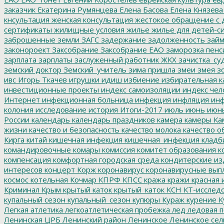
заказчик
Екатерина Румянцева
Елена Басова
Елена Князева
кнсультация
женская консультация
жестокое обращение с 
сертификаты
жилищные условия
жилье
жилье для детей-с
заброшенные земли
ЗАГС
задержание
задолженность
зай
законороект
Заксобрание
Заксобрание ЕАО
заморозка пенс
зарплата
зарплаты
заслуженный работник ЖКХ
зачистка_су
земский доктор
Земский_учитель
зима пришла
змеи
змея
зо
ивс
Игорь Ткачев
игрушки
идиш
избиение
избирательная к
инвестиционные проекты
индекс самоизоляции
индекс чел
Интернет
инфекционная больница
инфекция
инфляция
инф
колония
исследование
история
Итоги-2017
июль
июнь
июн
России
календарь
календарь праздников
камера
камеры
Ка
жизни
качество и безопасность
качество молока
качество о
Кирга
китай
кишечная инфекция
кишечная_инфекция
кладб
командировочные
комары
комиссия
комитет образования
к
компенсация
комфортная городская среда
кондитерские из
интересов
концерт
Корж
коронавирус
коронавирусные вып
космос
котельная
Кочмар
КПРФ
КПСС
кража
кражи
красная 
Криминал
Крым
крытый каток
крытый_каток
КСН
КТ-исслед
купальный сезон
купальный_сезон
купюры
Кураж
курение
К
Легкая атлетика
легкоатлетическая пробежка
лед
ледовая п
Ленинская ЦРБ
Ленинский район
Ленинское
Ленинское сел