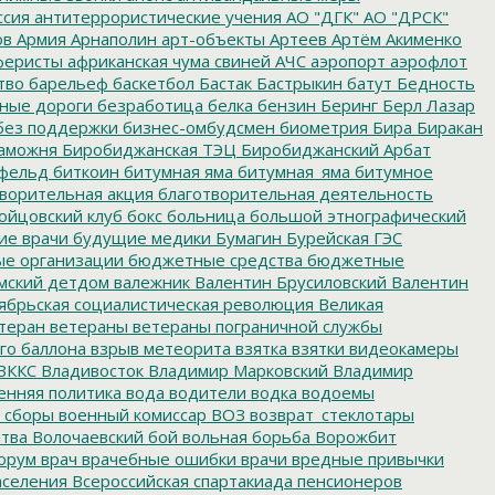
ссия
антитеррористические учения
АО "ДГК"
АО "ДРСК"
ов
Армия
Арнаполин
арт-объекты
Артеев
Артём Акименко
еристы
африканская чума свиней
АЧС
аэропорт
аэрофлот
тво
барельеф
баскетбол
Бастак
Бастрыкин
батут
Бедность
нные дороги
безработица
белка
бензин
Беринг
Берл Лазар
без поддержки
бизнес-омбудсмен
биометрия
Бира
Биракан
аможня
Биробиджанская ТЭЦ
Биробиджанский Арбат
фельд
биткоин
битумная яма
битумная_яма
битумное
ворительная акция
благотворительная деятельность
ойцовский клуб
бокс
больница
большой этнографический
е врачи
будущие медики
Бумагин
Бурейская ГЭС
е организации
бюджетные средства
бюджетные
мский детдом
валежник
Валентин Брусиловский
Валентин
ябрьская социалистическая революция
Великая
теран
ветераны
ветераны пограничной службы
го баллона
взрыв метеорита
взятка
взятки
видеокамеры
ВККС
Владивосток
Владимир Марковский
Владимир
енняя политика
вода
водители
водка
водоемы
 сборы
военный комиссар
ВОЗ
возврат_стеклотары
итва
Волочаевский бой
вольная борьба
Ворожбит
орум
врач
врачебные ошибки
врачи
вредные привычки
аселения
Всероссийская спартакиада пенсионеров