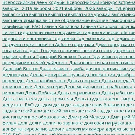
Всероссийский день ходьбы
Всероссийский конкурс
встреч
выборы_2019
выборы_2021
выборы_2026
выборы_губерна
выпас скота
выплата
выплаты
выплаты за урожай
выпускник
выставка-ярмарка
высшее образование
высшее самообразо
газификация ЕАО
Галина Кашапова
Галина Соколова
Галушк
Гигант
гидрозащитные сооружения
гидрологическая обста
педагога и наставника
Год семьи
Год экологии
Год_единств
Гордума
горки
горки на Арбате
городская Дума
городская с
госархив
госдолг
Госдума
госжилинспекция
господдержка
г
график работы
Григорий Волохов
Грипп
Грудинин
грунтовы
предпринимателей
дайджест
Дальневосточная оперативна
Дальний Восток
Дальсельмаш
дамба
дачное расписание
да
дедовщина
Деева
дежурные группы
дезинфекция
декабрь
переводы
День влюбленных
День географа
День города
Де
космонавтики
День матери
День медицинского работника
Д
пионерии
День Победы
День пограничника
День работник
День спасателя
день строителя
День студента
день тигра
депутаты ЕАО
детдом
дети
детсады
детская больница
дет
сады
детский дом
детский лагерь
детский сад
детское пит
дистанционное образование
Дмитрий Меведев
Дмитрий М
фильм
долг
долги
долги по зарплате
долговая нагрузка
долг
допфинансирование
дороги
дорожная камера
дорожные зн
ЕАО
ЕАО_тонет
Евгений Коростелев
еврейская культура
евр