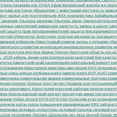
Елена Хахалева
ель
ЕНВД
Ефим Вепринский
жалоба
жд пере
детьми
жестокое обращение с животными
жестокость
живо
ирот
жильё для подтопленцев
ЖКХ
журналистика
Забайкальск
м
заказник Ульдура
заказник Ульдуры
закон
Законодательное
ионных накоплений
заморозки
занятость
запись в школу
запо
дей
защита прав предпринимателей
защита предпринимате
лотой губернатор
Золотухин
золотые медалисты
зоозащит
ампания
избирком
Известковый
измени жизнь к лучшему
Изр
овеческого развития
индексация
инновационное развитие
ин
раструктура
ипотека
Ирина Пинчук
Иркутская область
иск
ис
ь_2026
кабель линии электропередачи
кадетский бал
кадеты
мчатка
Камчатский край
канализация
капитальный ремонт
кап
бслуживания
Кванториум
квартиры
квитанция
КДН
кедровые
ище
клещ
клещи
клубника
книга памяти
книги
КНР
КоАП
кови
оммуналка
коммунальная авария
коммунальные платежи
комм
делия
конкурс
Конрад
Константин Лазарев
конституционный
латы
коронаврус
Коростелев
короткая рабочая неделя
корру
икра
Краснодарский край
кредит
кредитная амнистия
кредит
ование
Кубок лосося
КУГИ
КУГИ ЕАО
Кудесник
кудо
кулинари
уренков
курсы
курсы повышения квалификации
КФХ
лаборат
ереправа
ледовые скульптуры
ледовый городок
ледовый кат
ьское поселение
Леонид Школьник
лес
леса
лесной пожар
ле