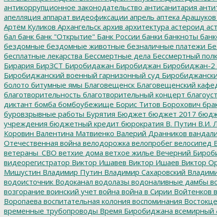
антикоррупционное законодательство
антисанитария
анти
апелляция
аппарат видеофиксации
апрель
аптека
Арашуков
Артём Куликов
Архангельск
архив
архитектура
астероид
ас
бал
банк
банк "Открытие"
Банк России
банки
банкноты
банк
бездомные
бездомные животные
безналичные платежи
Бе
бесплатные лекарства
Бессмертные дела
Бессмертный пол
Бирария
БирЗСТ
Биробидажан
Биробиджан
Биробиджан-2
Биробиджанский военный гарнизонный суд
Биробиджанский
болото
битумные ямы
Благовещенск
Благовещенский кафе
благотворительность
благотворительный концерт
благоус
диктант
бомба
бомбоубежище
Борис Титов
Борохович
бра
буровзрывные работы
Бурятия
Бюджет
бюджет 2017
бюдж
учреждения
бюджетный кредит
бюрократия
В. Путин
В.И. 
Коровин
Валентина Матвиенко
Валерий Дранников
вандал
Отечественная война
велодорожка
велопробег
велосипед
В
ветераны_СВО
ветхие дома
ветхое жилье
Вечерний Бироб
видеорегистратор
Виктор Ишавев
Виктор Ишаев
Виктор О
Мишустин
Владимир Путин
Владимир Сахаровский
Владими
водоисточник
Водоканал
водолазы
водоналивные дамбы
во
возгорание
воинский учет
война
война в Сирии
Войтенков
в
Воропаева
воспитательная колония
воспоминания
Востокц
временные трубопроводы
Время Биробиджана
всемирный 