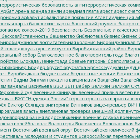
террористическая безопасность
антитеррористическая коми
Арбат
Арена
аренда земли
арендная плата
арест
арест счет
трономия
асфальт
асфальтовое покрытие
Атлет
аудиенция
аф
овская карта
банковские_карты
банковский роуминг
банкротс
зопасное колесо-2019
безопасность
Безопасные и качестве
к
бесхозяйственность
бешенство
библиотека
бизнес
бизнес 
Биробиджанская воспитательная колония
Биробиджанская т
 колледж культуры и искусств
Биробиджанский район
Биро
дральный собор
Благословенное
благотворитель года
благот
тройство
Блокада Ленинграда
боевые патроны
боеприпасы
Б
к
браконьер
Бридер
брусит
брусчатка
Брянск
Будукан
будущи
ет Биробиджана
бюджетники
бюджетные деньги
бюджетны
Ленин
Вадим Зингман
вакцина
вакцинация
Валдгейм
Валдгей
изм
вандалы
Васильева
ВВО
ВВП
Вебер
Великан
Великая Окт
ерховный суд
весенние каникулы
весенний призыв
ветер
ве
иджан
ВЖС "Надежда России"
взрыв
взрыв газа
взрыв газово
рёл
Виктор Солнцев
викторина
Винников
вице-премьер
ВИЧ
р Якушев
власть
внеплановая проверка
Внешний долг
внутр
донапорная башня
водоснабжение
военная служба
военные
окзал
волейбол
волк
Волонтеры
Волочаевка
Волочаевская б
емент
Восточный военный округ
Восточный экономический ф
фестиваль молодежи и студентов
Всероссийская перепись н