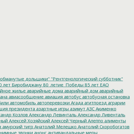
обманутые дольщики"
"Рентгенологический субботник"
0 лет Биробиджану
80_летие_Победы
85 лет ЕАО
йное жилье
аварийные дома
аварийный дом
аварийный
ана
авиасообщение
авиация
автобус
автобусная остановка
били
автомобиль
автоперевозки
Агада
агитпоезд
аграрии
ция президента
азартные игры
азимут
АЗС
Акименко
сандр Козлов
Александр Левинталь
Александр Ливенталь
ный
Алексей Хозяйский
Алексей Черный
Алеппо
алименты
з
амурский тигр
Анатолий Мелешко
Анатолий Скоробогатов
нимные звонки
анонс
антивандальные меры