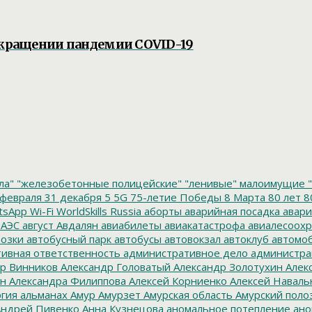
рекращении пандемии COVID-19
ла"
"железобетонные полицейские"
"ленивые" малоимущие
"
февраля
31 декабря
5
5G
75-летие Победы
8 Марта
80 лет
8
tsApp
Wi-Fi
WorldSkills Russia
аборты
аварийная посадка
авари
 АЭС
август
Авдалян
авиабилеты
авиакатастрофа
авиалесоохр
озки
автобусный парк
автобусы
автовокзал
автоклуб
автомо
ивная ответственность
административное дело
администра
р Винников
Александр Головатый
Александр Золотухин
Алек
ин
Александра Филиппова
Алексей Корниенко
Алексей Наваль
гия
альманах
Амур
Амурзет
Амурская область
Амурский поло
ндрей Пивенко
Анна Кузнецова
аномальное потепление
ано