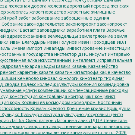
езд
железная дорога
железнодорожный переезд
женская
дер
живопись
животноводство
животные
жилищные
ий край
забег
заболевание
заброшенные здания
 Собрание
законодательство
законопреокт
законопроект
ведник "Бастак"
заповедники
заработная плата
Заречье
лей
здравоохранение
земледельцы
землетрясение
земля
ники
Иван Благодырь
Иван Голунов
Иван Проходцев
ИВЛ
аиль
имена
импорт
инвалиды
инвестирование
инвестиции
остранные государства
инспектор ДПС
инсульт
интервью
кусственная елка
искусственный_интеллект
исправительная
кадровая чехарда
кадры
казаки
Казань
Казначейство
ремонт
карантин
карате
каратин
катастрофа
кафе
качество
 шишки
Кемерово
кинозал
кинологи
кинотеатр "Родина"
д-сводка
Кодекс
колледж культуры
колония
командировка
унальные услуги
компенсации
компенсационные расходы
 суд
конституция
контрабанда
контрафакт
конфликт
пция
корь
Косвинцев
космодром
космодром_Восточный
оспособность
Кремль
креозот
Крещение
кризис
Крик души
я
Кульдкр
Кульдур
культура
культурно досуговый центр
ория
Лаг ба-Омер
лагерь
Лагошина
лайк
ЛДПР
Левинталь
ок
ледоход
лекарства
лекарственные препараты
лекарство
сные пожары
лесопилка
летние каникулы
лето
лето_2026