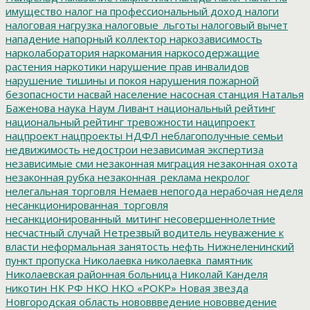
имущество
налог на профессиональный доход
налоги
налоговая нагрузка
налоговые_льготы
налоговый вычет
нападение
напорный коллектор
наркозависимость
нарколаборатория
наркомания
наркосодержащие
растения
наркотики
нарушение прав инвалидов
нарушение тишины и покоя
нарушения пожарной
безопасности
насвай
население
насосная станция
Наталья
Баженова
наука
Наум Ливант
национальный рейтинг
национальный рейтинг тревожности
наципроект
нацпроект
нацпроекты
НДФЛ
неблагополучные семьи
недвижимость
недострои
независимая экспертиза
независимые сми
незаконная миграция
незаконная охота
незаконная рубка
незаконная_реклама
некролог
нелегальная торговля
Немаев
непогода
нерабочая неделя
несанкционированная_торговля
несанкционированный_митинг
несовершеннолетние
несчастный случай
Нетрезвый водитель
неуважение к
власти
неформальная занятость
нефть
Нижнеленинский
пункт пропуска
Николаевка
николаевка_памятник
Николаевская районная больница
Николай Канделя
никотин
НК РФ
НКО
НКО «РОКР»
Новая звезда
Новгородская область
нововвведение
нововведение