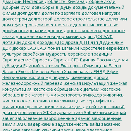
Дмитрий Нестеров
Доблесть_Хингана
Добрые люди
Добрые руки
довыборы_в_Думу
дождь
документальный
фильм
долг
долги
долги по зарплате
долговая нагрузка
долгострои
долгострой
долевое строительство
должники
дом офицеров
дом престарелых
домашние животные
допфинансирование
дороги
дорожная камера
дорожные
знаки
дорожные камеры
дорожный радар
ДОСААФ
дотации
доход
доходы
ДПС
дрова
ДТП
дтп
Дудин
дым
ДЭК
дюкер
ЕАО
ЕАО_тонет
Евгений Коростелев
еврейская
культура
еврейская_мудрость
еврейские традиции
Евровидение
Евросеть
Еврстат
ЕГЭ
Единая Россия
единая
субсидия
Единый заказчик
Екатерина Румянцева
Елена
Басова
Елена Князева
Елена Хахалева
ель
ЕНВД
Ефим
Вепринский
жалоба
жд переезд
железная дорога
железнодорожный переезд
женская кнсультация
женская
консультация
жестокое обращение с детьми
жестокое
обращение с животными
жестокость
живодер
живопись
животноводство
животные
жилищные сертификаты
жилищные условия
жилье
жилье для детей-сирот
жильё
для подтопленцев
ЖКХ
журналистика
Забайкальский край
забег
заболевание
заброшенные здания
заброшенные
земли
ЗАГС
задержание
задолженность
займ
заказник
Ульдура
заказник Ульдуры
закон
Законодательное