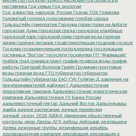
наставника
Год семьи
Год экологии
Год_единства_народов_России
Гознак
ГОК
Голикова
Головатый
гололед
голосование
голубая сорока
Гольдштейн
гомеопатия
Гордума
горки
горки на Арбате
городская Дума
городская среда
городское кладбище
городской парк
городской пляж
горячая вода
горячая
линия
горячее питание
госавтоинспекция
госархив
госдолг
Госдума
госжилинспекция
господдержка
госслужащие
гостиница "Восток"
госуслуги
госхакупки
ГП "Фармация"
грабеж
град
граница
грант
график подвоза воды
график
работы
Григорий Волохов
Грипп
Грудинин
грунтовые
воды
грязная вода
ГТО
губернатор
губернатор
Гольдштейн
губернатор ЕАО
ГУК
Гулягин
Д
давление на
предпринимателей
дайджест
Дальневосточная
оперативная таможня
Дальневосточная энергетическая
компания
Дальневосточное ГУ Банка России
дальневосточный гектар
Дальний Восток
Дальсельмаш
дамба
дачное расписание
дачные перевозки
дачный_сезон_2026
ДВЖД
Движение общественный
контроль
двор
Дворы
ДГК
дебош
дебошир
дедовщина
Деева
дежурные группы
дезинфекция
декабрь
декларационная компания
декларация
декларация о