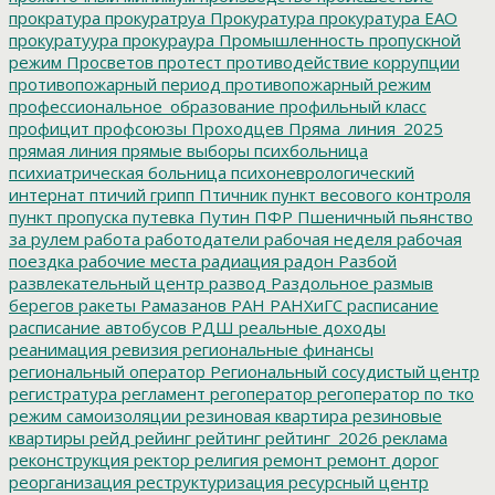
прократура
прокуратруа
Прокуратура
прокуратура ЕАО
прокуратуура
прокураура
Промышленность
пропускной
режим
Просветов
протест
противодействие коррупции
противопожарный период
противопожарный режим
профессиональное_образование
профильный класс
профицит
профсоюзы
Проходцев
Пряма_линия_2025
прямая линия
прямые выборы
психбольница
психиатрическая больница
психоневрологический
интернат
птичий грипп
Птичник
пункт весового контроля
пункт пропуска
путевка
Путин
ПФР
Пшеничный
пьянство
за рулем
работа
работодатели
рабочая неделя
рабочая
поездка
рабочие места
радиация
радон
Разбой
развлекательный центр
развод
Раздольное
размыв
берегов
ракеты
Рамазанов
РАН
РАНХиГС
расписание
расписание автобусов
РДШ
реальные доходы
реанимация
ревизия
региональные финансы
региональный оператор
Региональный сосудистый центр
регистратура
регламент
регоператор
регоператор по тко
режим самоизоляции
резиновая квартира
резиновые
квартиры
рейд
рейинг
рейтинг
рейтинг_2026
реклама
реконструкция
ректор
религия
ремонт
ремонт дорог
реорганизация
реструктуризация
ресурсный центр