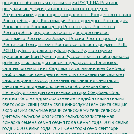
ресурсоснабжающая организация
РЖД
РИА Рейтинг
ритуальные услуги
рйтинг
рогатый скот
роддом
Родительский день
роды
рождаемость
Рождество
розыск
Ропотребнадзор
Росавиация
Росводресурсы
Росгвардия
Роскачество
Роскомнадзор
Росконтроль
Рослесхоз
Роспотребнадзор
россельхознадзор
российская
экономика
Российский Азимут
Россия
Росстат
рост цен
Ростислав Гольдштейн
Ростовская область
роуминг
РПЦ
РСПП
рубка деревьев
рубли
рубль
Рудное
ружье
рукопашный бой
Румянцева
Русская поляна
рыба
рыбалка
рыбоводные заводы
рынок труда
рысь
с. Ленинское
сага_налоговый_гнет
Сад памяти
сальмонеллез
Самбери
самбо
самогон
самодеятельность
самозанятые
самолет
самооборона
самосуд
санавиация
санация
санитария
санитарно-эпидемиологическая обстанвока
Санкт-
Петербург
санкции
сантехника
сатира
Сбербанк
сбор
вещей
сбор на здравоохранение
свадьба
свалка
свалки
светофоры
свищ
связь
священнослужитель
секта
секция
акробатики
сельские врачи
сельские жители
сельский
учитель
сельское хозяйство
сельскохозяйственная
ярмарка
семена
семья
семья года
Семья года-2019
семья
года-2020
Семья года-2021
Сенаторы
сено
сентябрь
Сергей Ерёмин
Сергей Солтус
Сергей Фургал
сертификат