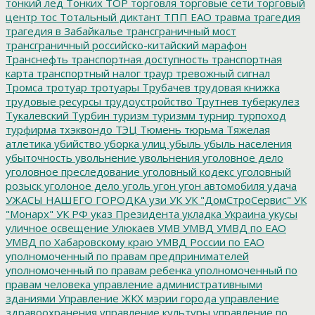
тонкий лед
Тонких
ТОР
торговля
торговые сети
торговый
центр
тос
Тотальный диктант
ТПП ЕАО
травма
трагедия
трагедия в Забайкалье
трансграничный мост
трансграничный российско-китайский марафон
Транснефть
транспортная доступность
транспортная
карта
транспортный налог
траур
тревожный сигнал
Тромса
тротуар
тротуары
Трубачев
трудовая книжка
трудовые ресурсы
трудоустройство
Трутнев
туберкулез
Тукалевский
Турбин
туризм
туризмм
турнир
турпоход
турфирма
тхэквондо
ТЭЦ
Тюмень
тюрьма
Тяжелая
атлетика
убийство
уборка улиц
убыль
убыль населения
убыточность
увольнение
увольнения
уголовное дело
уголовное преследование
уголовный кодекс
уголовный
розыск
уголоное дело
уголь
угон
угон автомобиля
удача
УЖАСЫ НАШЕГО ГОРОДКА
узи
УК
УК "ДомСтроСервис"
УК
"Монарх"
УК РФ
указ Президента
укладка
Украина
укусы
уличное освещение
Улюкаев
УМВ
УМВД
УМВД по ЕАО
УМВД по Хабаровскому краю
УМВД России по ЕАО
уполномоченный по правам предпринимателей
уполномоченный по правам ребенка
уполномоченный по
правам человека
управление административными
зданиями
Управление ЖКХ мэрии города
управление
здравоохранения
управление культуры
управление по