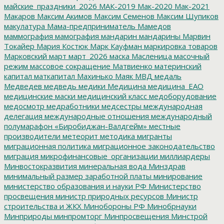
майские_праздники_2026
МАК-2019
Мак-2020
Мак-2021
Макаров
Максим Акимов
Максим Семенов
Максим Шупиков
макулатура
Мама-предприниматель
Мамедов
маммография
мамография
мандарин
мандарины
Марвин
Токайер
Мария Костюк
Марк Кауфман
маркировка товаров
Марковский
март
март_2026
маска
Масленица
масочный
режим
массовое сокращение
Матвиенко
материнский
капитал
маткапитал
Махинько
Маяк
МВД
медаль
Медведев
медведь
медики
Медицина
медицина_ЕАО
медицинские маски
медицинский класс
медоборудование
медосмотр
медработники
медсестры
международная
делегация
международные отношения
международный
полумарафон «Биробиджан-Валдгейм»
местные
производители
метеорит
методика
мигранты
миграционная политика
миграционное законодательство
миграция
микрофинансовые_организации
миллиардеры
Минвостокразвития
минеральная вода
Минздрав
минимальный размер заработной платы
минирование
министерство образования и науки РФ
Министерство
просвещения
министр природных ресурсов
Министр
строительства и ЖКХ
Минобороны РФ
Минобрнауки
Минприроды
минпромторг
Минпросвещения
Минстрой