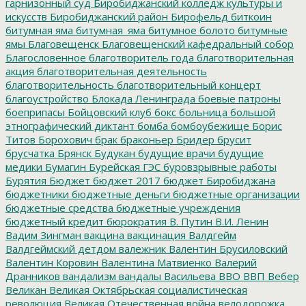
гарнизонный суд
Биробиджанский колледж культуры и
искусств
Биробиджанский район
Бирофельд
биткоин
битумная яма
битумная_яма
битумное болото
битумные
ямы
Благовещенск
Благовещенский кафедральный собор
Благословенное
благотворитель года
благотворительная
акция
благотворительная деятельность
благотворительность
благотворительный концерт
благоустройство
Блокада Ленинграда
боевые патроны
боеприпасы
Бойцовский клуб
бокс
больница
большой
этнографический диктант
бомба
бомбоубежище
Борис
Титов
Борохович
брак
браконьер
Бридер
брусит
брусчатка
Брянск
Будукан
будущие врачи
будущие
медики
Бумагин
Бурейская ГЭС
буровзрывные работы
Бурятия
Бюджет
бюджет 2017
бюджет Биробиджана
бюджетники
бюджетные деньги
бюджетные организации
бюджетные средства
бюджетные учреждения
бюджетный кредит
бюрократия
В. Путин
В.И. Ленин
Вадим Зингман
вакцина
вакцинация
Валдгейм
Валдгеймский детдом
валежник
Валентин Брусиловский
Валентин Коровин
Валентина Матвиенко
Валерий
Дранников
вандализм
вандалы
Васильева
ВВО
ВВП
Вебер
Великан
Великая Октябрьская социалистическая
революция
Великая Отечественная война
велодорожка