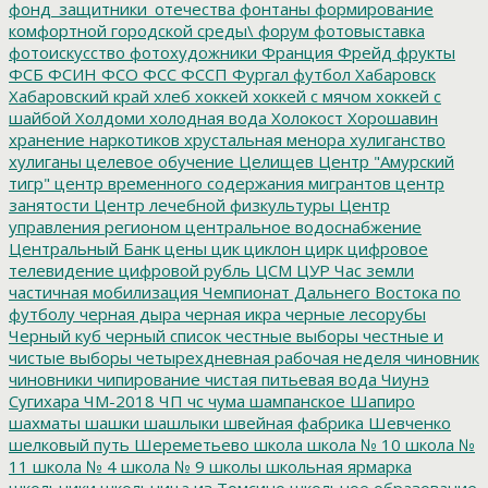
фонд_защитники_отечества
фонтаны
формирование
комфортной городской среды\
форум
фотовыставка
фотоискусство
фотохудожники
Франция
Фрейд
фрукты
ФСБ
ФСИН
ФСО
ФСС
ФССП
Фургал
футбол
Хабаровск
Хабаровский край
хлеб
хоккей
хоккей с мячом
хоккей с
шайбой
Холдоми
холодная вода
Холокост
Хорошавин
хранение наркотиков
хрустальная менора
хулиганство
хулиганы
целевое обучение
Целищев
Центр "Амурский
тигр"
центр временного содержания мигрантов
центр
занятости
Центр лечебной физкультуры
Центр
управления регионом
центральное водоснабжение
Центральный Банк
цены
цик
циклон
цирк
цифровое
телевидение
цифровой рубль
ЦСМ
ЦУР
Час земли
частичная мобилизация
Чемпионат Дальнего Востока по
футболу
черная дыра
черная икра
черные лесорубы
Черный куб
черный список
честные выборы
честные и
чистые выборы
четырехдневная рабочая неделя
чиновник
чиновники
чипирование
чистая питьевая вода
Чиунэ
Сугихара
ЧМ-2018
ЧП
чс
чума
шампанское
Шапиро
шахматы
шашки
шашлыки
швейная фабрика
Шевченко
шелковый путь
Шереметьево
школа
школа № 10
школа №
11
школа № 4
школа № 9
школы
школьная ярмарка
школьники
школьница из Томсино
школьное образование