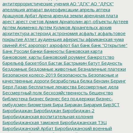
антитеррористические учения
АО "ДГК"
АО "ДРСК"
апелляция
аппарат видеофиксации
апрель
аптека
Арашуков
Арбат
Арена
аренда земли
арендная плата
арест
арест счетов
Армия
Арнаполин
арт-объекты
Артеев
Артём Акименко
Артём Куликов
Архангельск
архив
архитектура
астероид
астрономия
асфальт
асфальтовое
покрытие
Атлет
аудиенция
аферисты
африканская чума
свиней
АЧС
аэропорт
аэрофлот
бал
банк
банк "Открытие"
Банк России
банки
банкноты
банковская карта
банковские_карты
банковский роуминг
банкротство
барельеф
баскетбол
Бастак
Бастрыкин
батут
Бедность
бездомные
бездомные животные
безналичные платежи
Безопасное колесо-2019
безопасность
Безопасные и
качественные дороги
безработица
белка
бензин
Беринг
Берл Лазар
бесплатные лекарства
Бессмертные дела
Бессмертный полк
бесхозяйственность
бешенство
библиотека
бизнес
бизнес без поддержки
бизнес-
омбудсмен
биометрия
Бира
Биракан
Бирария
БирЗСТ
Биробидажан
Биробиджан
Биробиджан-2
Биробиджанская воспитательная колония
Биробиджанская таможня
Биробиджанская ТЭЦ
Биробиджанский Арбат
Биробиджанский военный