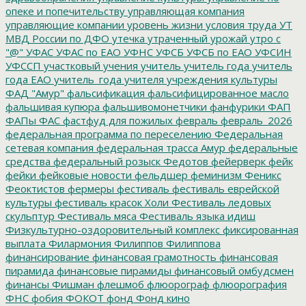
опеке и попечительству
управляющая компания
управляющие компании
уровень жизни
условия труда
УТ
МВД России по ДФО
утечка
утраченный урожай
утро с
"@"
УФАС
УФАС по ЕАО
УФНС
УФСБ
УФСБ по ЕАО
УФСИН
УФССП
участковый
учения
учитель
учитель года
учитель
года ЕАО
учитель_года
учителя
учреждения культуры
ФАД "Амур"
фальсификация
фальсифицированное масло
фальшивая купюра
фальшивомонетчики
фанфурики
ФАП
ФАПы
ФАС
фастфуд для пожилых
февраль
февраль_2026
федеральная программа по переселению
Федеральная
сетевая компания
федеральная трасса Амур
федеральные
средства
федеральный розыск
Федотов
фейерверк
фейк
фейки
фейковые новости
фельдшер
феминизм
Феникс
Феоктистов
фермеры
фестиваль
фестиваль еврейской
культуры
фестиваль красок Холи
Фестиваль ледовых
скульптур
Фестиваль мяса
Фестиваль языка идиш
Физкультурно-оздоровительный комплекс
фиксированная
выплата
Филармония
Филиппов
Филиппова
финансирование
финансовая грамотность
финансовая
пирамида
финансовые пирамиды
финансовый омбудсмен
финансы
Фишман
флешмоб
флюорограф
флюорография
ФНС
фобия
ФОКОТ
фонд
Фонд кино