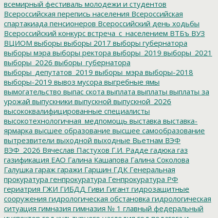
всемирный фестиваль молодежи и студентов
Всероссийская перепись населения
Всероссийская
спартакиада пенсионеров
Всероссийский день ходьбы
Всероссийский конкурс
встреча_с_населением
ВТБъ
ВУЗ
ВЦИОМ
выборы
выборы 2017
выборы губернатора
выборы мэра
выборы ректора
выборы_2019
выборы_2021
выборы_2026
выборы_губернатора
выборы_депутатов_2019
выборы_мэра
выборы-2018
выборы-2019
вывоз мусора
выгребные ямы
вымогательство
выпас скота
выплата
выплаты
выплаты за
урожай
выпускники
выпускной
выпускной_2026
высококвалифицированные специалисты
высокотехнологичная_медпомощь
выставка
выставка-
ярмарка
высшее образование
высшее самообразование
вытрезвители
выходной
выходные
Вьетнам
ВЭФ
ВЭФ_2026
Вячеслав Пастухов
Г.И. Радде
гадюка
газ
газификация ЕАО
Галина Кашапова
Галина Соколова
Галушка
гараж
гаражи
Гаршин
ГДК
Генеральная
прокуратура
генпрокуратура
Генпрокуратура РФ
гериатрия
ГЖИ
ГИБДД
Гиви
Гигант
гидрозащитные
сооружения
гидрологическая обстановка
гидрологическая
ситуация
гимназия
гимназия № 1
главный федеральный
инспектор
год культурного наследия
год педагога и