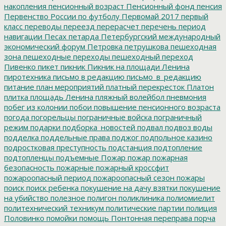
накопления
пенсионный возраст
Пенсионный фонд
пенсия
Первенство России по футболу
Первомай 2017
первый
класс
переводы
переезд
перерасчет
перечень
период
навигации
Песах
петарда
Петербургский международный
экономический форум
Петровка
петрушкова
пешеходная
зона
пешеходные переходы
пешеходный переход
Пивенко
пикет
пикник
Пикник на площади Ленина
пиротехника
письмо в редакцию
письмо_в_редакцию
питание
план мероприятий
платный перекресток
Платон
плитка
площадь Ленина
пляжный волейбол
пневмония
побег из колонии
побои
повышение пенсионного возраста
погода
погорельцы
пограничные войска
пограничный
режим
подарки
подборка_новостей
подвал
подвоз воды
подделка
поддельные права
поджог
подпольное казино
подростковая преступность
подстанция
подтопление
подтопленцы
подъемные
Пожар
пожар
пожарная
безопасность
пожарные
пожарный кроссфит
пожароопасный период
пожароопасный сезон
пожары
поиск
поиск ребенка
покушение на дачу взятки
покушение
на убийство
полезное
полигон
поликлиника
полиомиелит
политехнический техникум
политические партии
полиция
Половинко
помойки
помощь
Понтонная переправа
порча