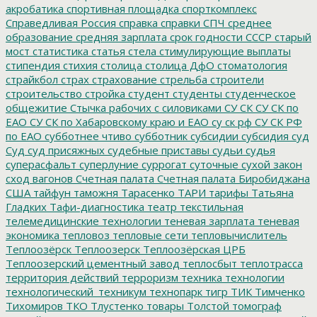
акробатика
спортивная площадка
спорткомплекс
Справедливая Россия
справка
справки
СПЧ
среднее
образование
средняя зарплата
срок годности
СССР
старый
мост
статистика
статья
стела
стимулирующие выплаты
стипендия
стихия
столица
столица ДфО
стоматология
страйкбол
страх
страхование
стрельба
строители
строительство
стройка
студент
студенты
студенческое
общежитие
Стычка рабочих с силовиками
СУ СК
СУ СК по
ЕАО
СУ СК по Хабаровскому краю и ЕАО
су ск рф
СУ СК РФ
по ЕАО
субботнее чтиво
субботник
субсидии
субсидия
суд
Суд
суд присяжных
судебные приставы
судьи
судья
суперасфальт
суперлуние
суррогат
суточные
сухой закон
сход вагонов
Счетная палата
Счетная палата Биробиджана
США
тайфун
таможня
Тарасенко
ТАРИ
тарифы
Татьяна
Гладких
Тафи-диагностика
театр
текстильная
телемедицинские технологии
теневая зарплата
теневая
экономика
тепловоз
тепловые сети
тепловычислитель
Теплоозёрск
Теплоозерск
Теплоозёрская ЦРБ
Теплоозерский цементный завод
теплосбыт
теплотрасса
территория действий
терроризм
техника
технологии
технологический_техникум
технопарк
тигр
ТИК
Тимченко
Тихомиров
ТКО
Тлустенко
товары
Толстой
томограф