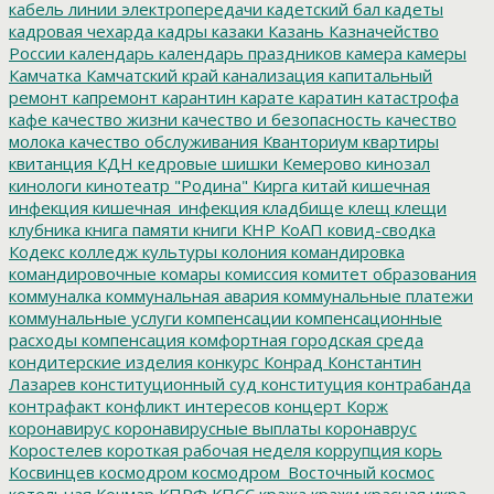
кабель линии электропередачи
кадетский бал
кадеты
кадровая чехарда
кадры
казаки
Казань
Казначейство
России
календарь
календарь праздников
камера
камеры
Камчатка
Камчатский край
канализация
капитальный
ремонт
капремонт
карантин
карате
каратин
катастрофа
кафе
качество жизни
качество и безопасность
качество
молока
качество обслуживания
Кванториум
квартиры
квитанция
КДН
кедровые шишки
Кемерово
кинозал
кинологи
кинотеатр "Родина"
Кирга
китай
кишечная
инфекция
кишечная_инфекция
кладбище
клещ
клещи
клубника
книга памяти
книги
КНР
КоАП
ковид-сводка
Кодекс
колледж культуры
колония
командировка
командировочные
комары
комиссия
комитет образования
коммуналка
коммунальная авария
коммунальные платежи
коммунальные услуги
компенсации
компенсационные
расходы
компенсация
комфортная городская среда
кондитерские изделия
конкурс
Конрад
Константин
Лазарев
конституционный суд
конституция
контрабанда
контрафакт
конфликт интересов
концерт
Корж
коронавирус
коронавирусные выплаты
коронаврус
Коростелев
короткая рабочая неделя
коррупция
корь
Косвинцев
космодром
космодром_Восточный
космос
котельная
Кочмар
КПРФ
КПСС
кража
кражи
красная икра