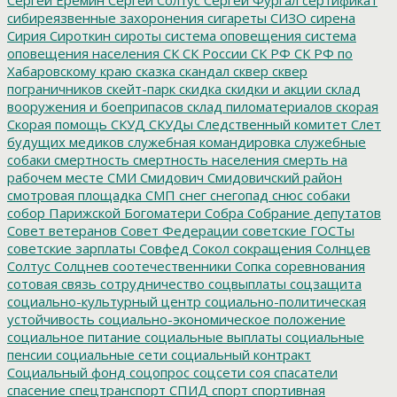
сибиреязвенные захоронения
сигареты
СИЗО
сирена
Сирия
Сироткин
сироты
система оповещения
система
оповещения населения
СК
СК России
СК РФ
СК РФ по
Хабаровскому краю
сказка
скандал
сквер
сквер
пограничников
скейт-парк
скидка
скидки и акции
склад
вооружения и боеприпасов
склад пиломатериалов
скорая
Скорая помощь
СКУД
СКУДы
Следственный комитет
Слет
будущих медиков
служебная командировка
служебные
собаки
смертность
смертность населения
смерть на
рабочем месте
СМИ
Смидович
Смидовичский район
смотровая площадка
СМП
снег
снегопад
снюс
собаки
собор Парижской Богоматери
Собра
Собрание депутатов
Совет ветеранов
Совет Федерации
советские ГОСТы
советские зарплаты
Совфед
Сокол
сокращения
Солнцев
Солтус
Солцнев
соотечественники
Сопка
соревнования
сотовая связь
сотрудничество
соцвыплаты
соцзащита
социально-культурный центр
социально-политическая
устойчивость
социально-экономическое положение
социальное питание
социальные выплаты
социальные
пенсии
социальные сети
социальный контракт
Социальный фонд
соцопрос
соцсети
соя
спасатели
спасение
спецтранспорт
СПИД
спорт
спортивная