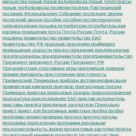
имущества
порыв
порыв водопровода
порыв теплотрассы
порыв трубопровода
посевная
поселок Партизанский
послание Федеральному Собранию
последние звонки
последний звонок
пособие
пособия
постинтернатное
сопровождение
посылка
потребители
потребительская
корзина
похищение
почта
Почта России
Почта_России
пошлины
правительство
правительство ЕАО
правительство РФ
праздник
праздники
праймериз
превышение скорости
предостережение
предпенсионер
предпенсионеры
предприниматели
предпринимательство
Президент
президент России
Президент РФ
Президентские спортивные игры
презумпция доверия
премия
препараты
преступление
преступность
Приамурский
Приамурье
приборы фотовидеофиксации
прививочная кампания
приговор
пригородные поезда
Приморье
природа
природные пожары
природоохранная
прокуратура
присоединение ЕАО
пристав-исполнитель
приставы
присяга
присяжные заседатели
Приходько
приют
приют для бездомных животных
пробка
пробки
проблемы
провал
проверка
прогноз
прогноз погоды
программа переселения
программа реновации
продолжительность жизни
продуктовые карточки
проезд
прожиточный минимум
производство
происшествие