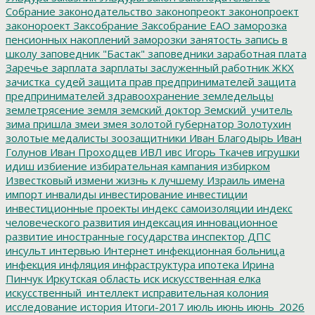
Собрание
законодательство
законопреокт
законопроект
законороект
Заксобрание
Заксобрание ЕАО
заморозка
пенсионных накоплений
заморозки
занятость
запись в
школу
заповедник "Бастак"
заповедники
заработная плата
Заречье
зарплата
зарплаты
заслуженный работник ЖКХ
зачистка_судей
защита прав предпринимателей
защита
предпринимателей
здравоохранение
земледельцы
землетрясение
земля
земский доктор
Земский_учитель
зима пришла
змеи
змея
золотой губернатор
Золотухин
золотые медалисты
зоозащитники
Иван Благодырь
Иван
Голунов
Иван Проходцев
ИВЛ
ивс
Игорь Ткачев
игрушки
идиш
избиение
избирательная кампания
избирком
Известковый
измени жизнь к лучшему
Израиль
имена
импорт
инвалиды
инвестирование
инвестиции
инвестиционные проекты
индекс самоизоляции
индекс
человеческого развития
индексация
инновационное
развитие
иностранные государства
инспектор ДПС
инсульт
интервью
Интернет
инфекционная больница
инфекция
инфляция
инфраструктура
ипотека
Ирина
Пинчук
Иркутская область
иск
искусственная елка
искусственный_интеллект
исправительная колония
исследование
история
Итоги-2017
июль
июнь
июнь_2026