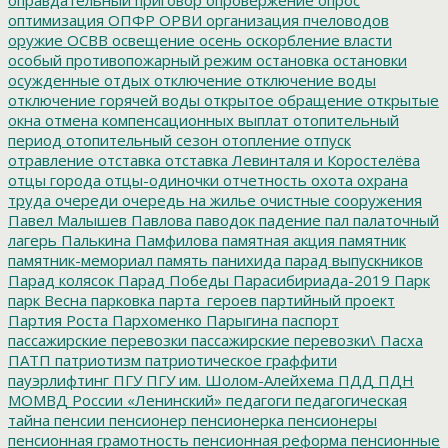
оптимизация
ОПФР
ОРВИ
организация пчеловодов
оружие
ОСВВ
освещение
осень
оскорбление власти
особый противопожарный режим
остановка
остановки
осужденные
отдых
отключение
отключение воды
отключение горячей воды
открытое обращение
открытые
окна
отмена компенсационных выплат
отопительный
период
отопительный сезон
отопление
отпуск
отравление
отставка
отставка Левинталя и Коростелёва
отцы города
отцы-одиночки
отчетность
охота
охрана
труда
очереди
очередь на жилье
очистные сооружения
Павел Малышев
Павлова
паводок
падение
пал
палаточный
лагерь
Палькина
Памфилова
памятная акция
памятник
памятник-мемориал
память
панихида
парад выпускников
Парад колясок
Парад Победы
Парасибириада-2019
Парк
парк Весна
парковка
парта_героев
партийный проект
Партия Роста
Пархоменко
Парыгина
паспорт
пассажирские перевозки
пассажирские перевозки\
Пасха
ПАТП
патриотизм
патриотическое граффити
пауэрлифтинг
ПГУ
ПГУ им. Шолом-Алейхема
ПДД
ПДН
МОМВД России «Ленинский»
педагоги
педагогическая
тайна
пенсии
пенсионер
пенсионерка
пенсионеры
пенсионная грамотность
пенсионная реформа
пенсионные