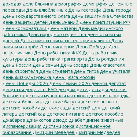
доходах
дело Ельчина
демография
демогрфия
денежные
переводы
День влюбленных
День географа
День города
День Государственного флага
День защитника Отечества
день защиты детей
День Знаний
День Конституции РФ
День космонавтики
День матери
День медицинского
работника
День народного единства
день открытых
дверей
День памяти воина-интернационалиста
День
памяти и скорби
День пионерии
День Победы
День
пограничника
День работника ЖКХ
День работника
культуры
день работника транспорта
День рождения
День России
День семьи
День соседа
День спасателя
день строителя
День студента
день тигра
день учителя
день физкультурника
День флага России
День_Победы_2026
День_семьи_2026
деньги
депутат
депутаты
депутаты ЕАО
детдом
дети
детсады
детская
больница
детская музыкальная школа
детская площадка
детская_больница
детские батуты
детские выплаты
детские пособия
детские сады
детский дом
детский
лагерь
детский сад
детское питание
детское пособие
Джабаров
Джанхотов
дзюдо
диабет
дикие животные
диспансеризация
дистанционка
дистанционное
образование
Дмитрий Меведев
Дмитрий Медведев