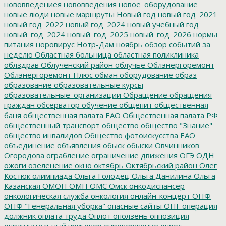
нововведениея
нововведения
новое_оборудование
новые люди
новые маршруты
Новый год
новый год_2021
новый год_2022
новый год_2024
новый учебный год
новый_год_2024
новый_год_2025
новый_год_2026
нормы
питания
норовирус
Нотр-Дам
ноябрь
обзор событий за
неделю
Областная больница
областная поликлиника
облздрав
Облученский район
облучье
Облэнергоремонт
Облэнергоремонт Плюс
обман
оборудование
образ
образование
образовательные курсы
образовательные_организации
Обращение
обращения
граждан
обсерватор
обучение
общепит
общественная
баня
общественная палата ЕАО
Общественная палата РФ
общественный транспорт
общество
общество "Знание"
общество инвалидов
Общество фотоискусства ЕАО
объединение
объявления
обыск
обыски
Овчинников
Огородова
ограбление
ограничение движения
ОГЭ
ОДН
ожоги
озеленение
окно
октябрь
Октябрьский район
Олег
Костюк
олимпиада
Ольга Голодец
Ольга Данилина
Ольга
Казанская
ОМОН
ОМП
ОМС
Омск
онкодиспансер
онкологическая служба
онкология
онлайн-концерт
ОНФ
ОНФ "Генеральная уборка"
опасные сайты
ОПГ
операция
должник
оплата труда
Оплот
оползень
оппозиция
оправдательный приговор
опровержение
опрос