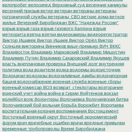
велопробег
велосипед
Верховный суд
весенние каникулы
весенний призыв
ветер
ветеран
ветераны
ветераны
пограничной службы
ветераны_СВО
ветхие дома
ветхое
жилье
Вечерний Биробиджан
ВЖС "Надежда России"
взрыв
взрыв газа
взрыв газового баллона
взрыв
метеорита
взятка
взятки
видеокамеры
видеорегистратор
Виктор Ишавев
Виктор Ишаев
Виктор Орёл
Виктор
Солнцев
викторина
Винников
вице-премьер
ВИЧ
ВККС
Владивосток
Владимир Марковский
Владимир Мишустин
Владимир Путин
Владимир Сахаровский
Владимир Якушев
власть
внеплановая проверка
Внешний долг
внутренняя
политика
вода
водители
водка
водоемы
водоисточник
Водоканал
водолазы
водоналивные дамбы
водонапорная
башня
водоснабжение
военная служба
военные сборы
военный комиссар
ВОЗ
возврат_стеклотары
возгорание
воинский учет
война
война в Сирии
Войтенков
вокзал
волейбол
волк
Волонтеры
Волочаевка
Волочаевская битва
Волочаевский бой
вольная борьба
Ворожбит
Воропаева
воспитательная колония
воспоминания
Востокцемент
Восточный военный округ
Восточный экономический
форум
врач
врачебные ошибки
врачи
вредные привычки
временные трубопроводы
Время Биробиджана