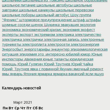
школьное питание
школьные автобусы
школьные
завтраки
школьные каникулы
школьные перевозки
школьные поборы
школьный автобус
Шоу группа
"Феникс"
штормовое предупреждение
штраф
штрафы
шумные соседи
щенок
Щукинка
эвакуация
экология
экономика
экономический кризис
экономия
экофест
эксперты
экспорт
экстремизм
электрика
электричество
электричка
электрички
электронная запись
электронные
турникеты
электроплита
электросети
электроэнергия
Энергосбыт
энерготарифы
энкаунтер
эпидемиологическая
ситуация
эпидемия
это_интересно
юбилей
юмор
Юные
инспекторы движения
юные таланты
юридическая
помощь
Юрий Гулягин
Юрий Трутнев
Юрий Чайка
Юрий_Трутнев
явка с повинной
Якунин
ямочный ремонт
ямы
январь
Япония
ярмарка
ярмарка вакансий
ясли
ящур
Календарь новостей
Март 2021
Пн
Вт
Ср
Чт
Пт
Сб
Вс