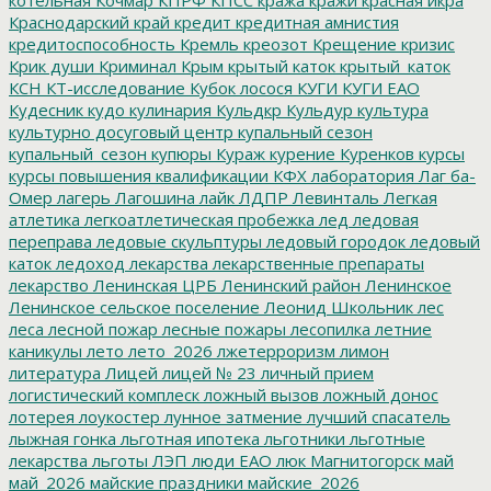
Краснодарский край
кредит
кредитная амнистия
кредитоспособность
Кремль
креозот
Крещение
кризис
Крик души
Криминал
Крым
крытый каток
крытый_каток
КСН
КТ-исследование
Кубок лосося
КУГИ
КУГИ ЕАО
Кудесник
кудо
кулинария
Кульдкр
Кульдур
культура
культурно досуговый центр
купальный сезон
купальный_сезон
купюры
Кураж
курение
Куренков
курсы
курсы повышения квалификации
КФХ
лаборатория
Лаг ба-
Омер
лагерь
Лагошина
лайк
ЛДПР
Левинталь
Легкая
атлетика
легкоатлетическая пробежка
лед
ледовая
переправа
ледовые скульптуры
ледовый городок
ледовый
каток
ледоход
лекарства
лекарственные препараты
лекарство
Ленинская ЦРБ
Ленинский район
Ленинское
Ленинское сельское поселение
Леонид Школьник
лес
леса
лесной пожар
лесные пожары
лесопилка
летние
каникулы
лето
лето_2026
лжетерроризм
лимон
литература
Лицей
лицей № 23
личный прием
логистический комплеск
ложный вызов
ложный донос
лотерея
лоукостер
лунное затмение
лучший спасатель
лыжная гонка
льготная ипотека
льготники
льготные
лекарства
льготы
ЛЭП
люди ЕАО
люк
Магнитогорск
май
май_2026
майские праздники
майские_2026