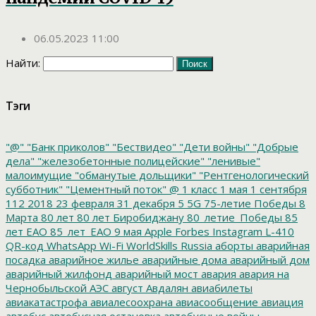
06.05.2023 11:00
Найти:
Тэги
"@"
"Банк приколов"
"Бествидео"
"Дети войны"
"Добрые
дела"
"железобетонные полицейские"
"ленивые"
малоимущие
"обманутые дольщики"
"Рентгенологический
субботник"
"Цементный поток"
@
1 класс
1 мая
1 сентября
112
2018
23 февраля
31 декабря
5
5G
75-летие Победы
8
Марта
80 лет
80 лет Биробиджану
80_летие_Победы
85
лет ЕАО
85_лет_ЕАО
9 мая
Apple
Forbes
Instagram
L-410
QR-код
WhatsApp
Wi-Fi
WorldSkills Russia
аборты
аварийная
посадка
аварийное жилье
аварийные дома
аварийный дом
аварийный жилфонд
аварийный мост
авария
авария на
Чернобыльской АЭС
август
Авдалян
авиабилеты
авиакатастрофа
авиалесоохрана
авиасообщение
авиация
автобус
автобусная остановка
автобусные войны