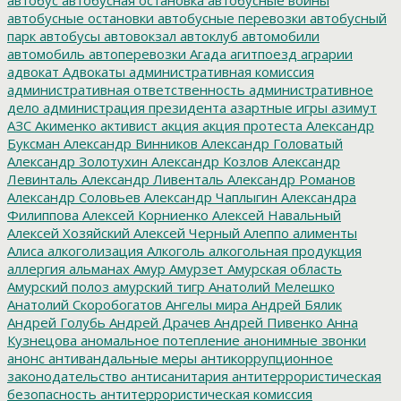
автобусные остановки
автобусные перевозки
автобусный
парк
автобусы
автовокзал
автоклуб
автомобили
автомобиль
автоперевозки
Агада
агитпоезд
аграрии
адвокат
Адвокаты
административная комиссия
административная ответственность
административное
дело
администрация президента
азартные игры
азимут
АЗС
Акименко
активист
акция
акция протеста
Александр
Буксман
Александр Винников
Александр Головатый
Александр Золотухин
Александр Козлов
Александр
Левинталь
Александр Ливенталь
Александр Романов
Александр Соловьев
Александр Чаплыгин
Александра
Филиппова
Алексей Корниенко
Алексей Навальный
Алексей Хозяйский
Алексей Черный
Алеппо
алименты
Алиса
алкоголизация
Алкоголь
алкогольная продукция
аллергия
альманах
Амур
Амурзет
Амурская область
Амурский полоз
амурский тигр
Анатолий Мелешко
Анатолий Скоробогатов
Ангелы мира
Андрей Бялик
Андрей Голубь
Андрей Драчев
Андрей Пивенко
Анна
Кузнецова
аномальное потепление
анонимные звонки
анонс
антивандальные меры
антикоррупционное
законодательство
антисанитария
антитеррористическая
безопасность
антитеррористическая комиссия