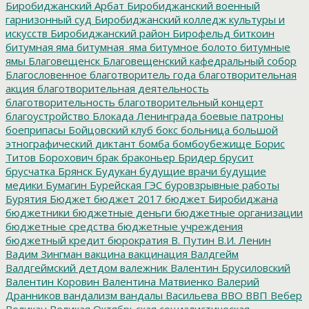
Биробиджанский Арбат
Биробиджанский военный
гарнизонный суд
Биробиджанский колледж культуры и
искусств
Биробиджанский район
Бирофельд
биткоин
битумная яма
битумная_яма
битумное болото
битумные
ямы
Благовещенск
Благовещенский кафедральный собор
Благословенное
благотворитель года
благотворительная
акция
благотворительная деятельность
благотворительность
благотворительный концерт
благоустройство
Блокада Ленинграда
боевые патроны
боеприпасы
Бойцовский клуб
бокс
больница
большой
этнографический диктант
бомба
бомбоубежище
Борис
Титов
Борохович
брак
браконьер
Бридер
брусит
брусчатка
Брянск
Будукан
будущие врачи
будущие
медики
Бумагин
Бурейская ГЭС
буровзрывные работы
Бурятия
Бюджет
бюджет 2017
бюджет Биробиджана
бюджетники
бюджетные деньги
бюджетные организации
бюджетные средства
бюджетные учреждения
бюджетный кредит
бюрократия
В. Путин
В.И. Ленин
Вадим Зингман
вакцина
вакцинация
Валдгейм
Валдгеймский детдом
валежник
Валентин Брусиловский
Валентин Коровин
Валентина Матвиенко
Валерий
Дранников
вандализм
вандалы
Васильева
ВВО
ВВП
Вебер
Великан
Великая Октябрьская социалистическая