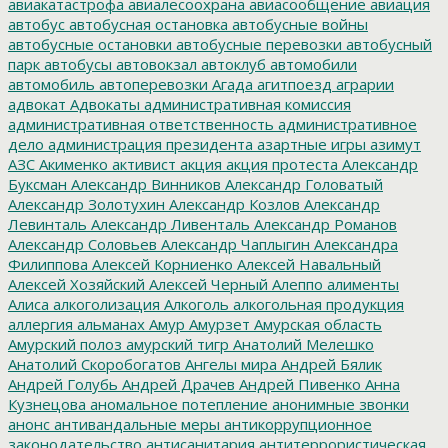
авиакатастрофа
авиалесоохрана
авиасообщение
авиация
автобус
автобусная остановка
автобусные войны
автобусные остановки
автобусные перевозки
автобусный
парк
автобусы
автовокзал
автоклуб
автомобили
автомобиль
автоперевозки
Агада
агитпоезд
аграрии
адвокат
Адвокаты
административная комиссия
административная ответственность
административное
дело
администрация президента
азартные игры
азимут
АЗС
Акименко
активист
акция
акция протеста
Александр
Буксман
Александр Винников
Александр Головатый
Александр Золотухин
Александр Козлов
Александр
Левинталь
Александр Ливенталь
Александр Романов
Александр Соловьев
Александр Чаплыгин
Александра
Филиппова
Алексей Корниенко
Алексей Навальный
Алексей Хозяйский
Алексей Черный
Алеппо
алименты
Алиса
алкоголизация
Алкоголь
алкогольная продукция
аллергия
альманах
Амур
Амурзет
Амурская область
Амурский полоз
амурский тигр
Анатолий Мелешко
Анатолий Скоробогатов
Ангелы мира
Андрей Бялик
Андрей Голубь
Андрей Драчев
Андрей Пивенко
Анна
Кузнецова
аномальное потепление
анонимные звонки
анонс
антивандальные меры
антикоррупционное
законодательство
антисанитария
антитеррористическая