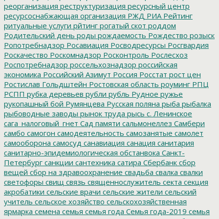
реорганизация
реструктуризация
ресурсный центр
ресурсоснабжающая организация
РЖД
РИА Рейтинг
ритуальные услуги
рйтинг
рогатый скот
роддом
Родительский день
роды
рождаемость
Рождество
розыск
Ропотребнадзор
Росавиация
Росводресурсы
Росгвардия
Роскачество
Роскомнадзор
Росконтроль
Рослесхоз
Роспотребнадзор
россельхознадзор
российская
экономика
Российский Азимут
Россия
Росстат
рост цен
Ростислав Гольдштейн
Ростовская область
роуминг
РПЦ
РСПП
рубка деревьев
рубли
рубль
Рудное
ружье
рукопашный бой
Румянцева
Русская поляна
рыба
рыбалка
рыбоводные заводы
рынок труда
рысь
с. Ленинское
сага_налоговый_гнет
Сад памяти
сальмонеллез
Самбери
самбо
самогон
самодеятельность
самозанятые
самолет
самооборона
самосуд
санавиация
санация
санитария
санитарно-эпидемиологическая обстанвока
Санкт-
Петербург
санкции
сантехника
сатира
Сбербанк
сбор
вещей
сбор на здравоохранение
свадьба
свалка
свалки
светофоры
свищ
связь
священнослужитель
секта
секция
акробатики
сельские врачи
сельские жители
сельский
учитель
сельское хозяйство
сельскохозяйственная
ярмарка
семена
семья
семья года
Семья года-2019
семья