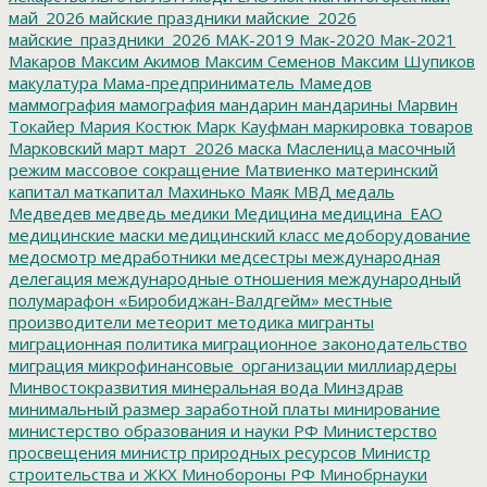
май_2026
майские праздники
майские_2026
майские_праздники_2026
МАК-2019
Мак-2020
Мак-2021
Макаров
Максим Акимов
Максим Семенов
Максим Шупиков
макулатура
Мама-предприниматель
Мамедов
маммография
мамография
мандарин
мандарины
Марвин
Токайер
Мария Костюк
Марк Кауфман
маркировка товаров
Марковский
март
март_2026
маска
Масленица
масочный
режим
массовое сокращение
Матвиенко
материнский
капитал
маткапитал
Махинько
Маяк
МВД
медаль
Медведев
медведь
медики
Медицина
медицина_ЕАО
медицинские маски
медицинский класс
медоборудование
медосмотр
медработники
медсестры
международная
делегация
международные отношения
международный
полумарафон «Биробиджан-Валдгейм»
местные
производители
метеорит
методика
мигранты
миграционная политика
миграционное законодательство
миграция
микрофинансовые_организации
миллиардеры
Минвостокразвития
минеральная вода
Минздрав
минимальный размер заработной платы
минирование
министерство образования и науки РФ
Министерство
просвещения
министр природных ресурсов
Министр
строительства и ЖКХ
Минобороны РФ
Минобрнауки