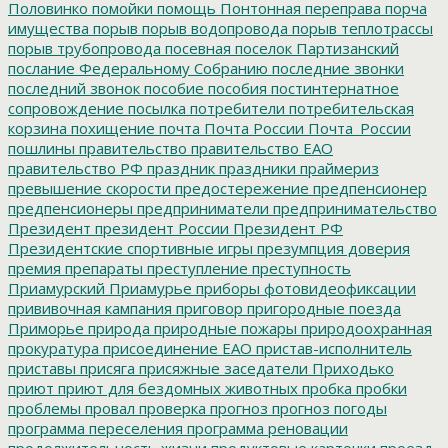
Половинко
помойки
помощь
Понтонная переправа
порча
имущества
порыв
порыв водопровода
порыв теплотрассы
порыв трубопровода
посевная
поселок Партизанский
послание Федеральному Собранию
последние звонки
последний звонок
пособие
пособия
постинтернатное
сопровождение
посылка
потребители
потребительская
корзина
похищение
почта
Почта России
Почта_России
пошлины
правительство
правительство ЕАО
правительство РФ
праздник
праздники
праймериз
превышение скорости
предостережение
предпенсионер
предпенсионеры
предприниматели
предпринимательство
Президент
президент России
Президент РФ
Президентские спортивные игры
презумпция доверия
премия
препараты
преступление
преступность
Приамурский
Приамурье
приборы фотовидеофиксации
прививочная кампания
приговор
пригородные поезда
Приморье
природа
природные пожары
природоохранная
прокуратура
присоединение ЕАО
пристав-исполнитель
приставы
присяга
присяжные заседатели
Приходько
приют
приют для бездомных животных
пробка
пробки
проблемы
провал
проверка
прогноз
прогноз погоды
программа переселения
программа реновации
продолжительность жизни
продуктовые карточки
проезд