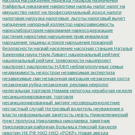
Найфельд
наказание
накркотики
наледь
налог
налог на
имущество
налог на профессиональный доход
налоги
налоговая нагрузка
налоговые_льготы
налоговый вычет
нападение
напорный коллектор
наркозависимость
нарколаборатория
наркомания
наркосодержащие
растения
наркотики
нарушение прав инвалидов
нарушение тишины и покоя
нарушения пожарной
безопасности
насвай
население
насосная станция
Наталья
Баженова
наука
Наум Ливант
национальный рейтинг
национальный рейтинг тревожности
наципроект
нацпроект
нацпроекты
НДФЛ
неблагополучные семьи
недвижимость
недострои
независимая экспертиза
независимые сми
незаконная миграция
незаконная охота
незаконная рубка
незаконная_реклама
некролог
нелегальная торговля
Немаев
непогода
нерабочая неделя
несанкционированная_торговля
несанкционированный_митинг
несовершеннолетние
несчастный случай
Нетрезвый водитель
неуважение к
власти
неформальная занятость
нефть
Нижнеленинский
пункт пропуска
Николаевка
николаевка_памятник
Николаевская районная больница
Николай Канделя
никотин
НК РФ
НКО
НКО «РОКР»
Новая звезда