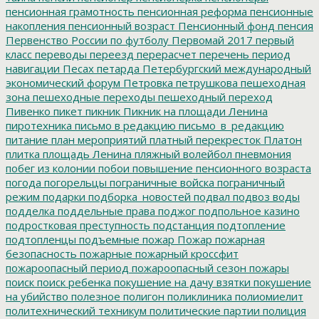
пенсионная грамотность
пенсионная реформа
пенсионные
накопления
пенсионный возраст
Пенсионный фонд
пенсия
Первенство России по футболу
Первомай 2017
первый
класс
переводы
переезд
перерасчет
перечень
период
навигации
Песах
петарда
Петербургский международный
экономический форум
Петровка
петрушкова
пешеходная
зона
пешеходные переходы
пешеходный переход
Пивенко
пикет
пикник
Пикник на площади Ленина
пиротехника
письмо в редакцию
письмо_в_редакцию
питание
план мероприятий
платный перекресток
Платон
плитка
площадь Ленина
пляжный волейбол
пневмония
побег из колонии
побои
повышение пенсионного возраста
погода
погорельцы
пограничные войска
пограничный
режим
подарки
подборка_новостей
подвал
подвоз воды
подделка
поддельные права
поджог
подпольное казино
подростковая преступность
подстанция
подтопление
подтопленцы
подъемные
пожар
Пожар
пожарная
безопасность
пожарные
пожарный кроссфит
пожароопасный период
пожароопасный сезон
пожары
поиск
поиск ребенка
покушение на дачу взятки
покушение
на убийство
полезное
полигон
поликлиника
полиомиелит
политехнический техникум
политические партии
полиция