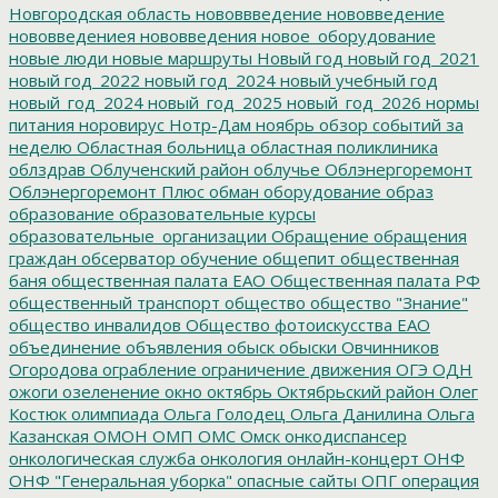
Новгородская область
нововвведение
нововведение
нововведениея
нововведения
новое_оборудование
новые люди
новые маршруты
Новый год
новый год_2021
новый год_2022
новый год_2024
новый учебный год
новый_год_2024
новый_год_2025
новый_год_2026
нормы
питания
норовирус
Нотр-Дам
ноябрь
обзор событий за
неделю
Областная больница
областная поликлиника
облздрав
Облученский район
облучье
Облэнергоремонт
Облэнергоремонт Плюс
обман
оборудование
образ
образование
образовательные курсы
образовательные_организации
Обращение
обращения
граждан
обсерватор
обучение
общепит
общественная
баня
общественная палата ЕАО
Общественная палата РФ
общественный транспорт
общество
общество "Знание"
общество инвалидов
Общество фотоискусства ЕАО
объединение
объявления
обыск
обыски
Овчинников
Огородова
ограбление
ограничение движения
ОГЭ
ОДН
ожоги
озеленение
окно
октябрь
Октябрьский район
Олег
Костюк
олимпиада
Ольга Голодец
Ольга Данилина
Ольга
Казанская
ОМОН
ОМП
ОМС
Омск
онкодиспансер
онкологическая служба
онкология
онлайн-концерт
ОНФ
ОНФ "Генеральная уборка"
опасные сайты
ОПГ
операция