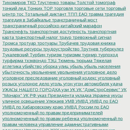
Тихомиров
ТКО
Тлустенко
товары
Толстой
томограф
тонкий лед
Тонких
ТОР
торговля
торговые сети
торговый
центр
тос
Тотальный диктант
ТПП ЕАО
травма
трагедия
трагедия в Забайкалье
трансграничный мост
трансграничный российско-китайский марафон
Транснефть
транспортная доступность
транспортная
карта
транспортный налог
траур
тревожный сигнал
Тромса
тротуар
тротуары
Трубачев
трудовая книжка
трудовые ресурсы
трудоустройство
Трутнев
туберкулез
Тукалевский
Турбин
туризм
туризмм
турнир
турпоход
турфирма
тхэквондо
ТЭЦ
Тюмень
тюрьма
Тяжелая
атлетика
убийство
уборка улиц
убыль
убыль населения
убыточность
увольнение
увольнения
уголовное дело
уголовное преследование
уголовный кодекс
уголовный
розыск
уголоное дело
уголь
угон
угон автомобиля
удача
УЖАСЫ НАШЕГО ГОРОДКА
узи
УК
УК "ДомСтроСервис"
УК
"Монарх"
УК РФ
указ Президента
укладка
Украина
укусы
уличное освещение
Улюкаев
УМВ
УМВД
УМВД по ЕАО
УМВД по Хабаровскому краю
УМВД России по ЕАО
уполномоченный по правам предпринимателей
уполномоченный по правам ребенка
уполномоченный по
правам человека
управление административными
зданиями
Управление ЖКХ мэрии города
управление