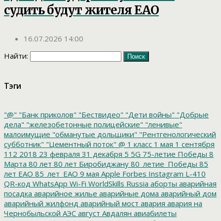
судить будут жителя ЕАО
16.07.2026 14:00
Найти:
Тэги
"@"
"Банк приколов"
"Бествидео"
"Дети войны"
"Добрые
дела"
"железобетонные полицейские"
"ленивые"
малоимущие
"обманутые дольщики"
"Рентгенологический
субботник"
"Цементный поток"
@
1 класс
1 мая
1 сентября
112
2018
23 февраля
31 декабря
5
5G
75-летие Победы
8
Марта
80 лет
80 лет Биробиджану
80_летие_Победы
85
лет ЕАО
85_лет_ЕАО
9 мая
Apple
Forbes
Instagram
L-410
QR-код
WhatsApp
Wi-Fi
WorldSkills Russia
аборты
аварийная
посадка
аварийное жилье
аварийные дома
аварийный дом
аварийный жилфонд
аварийный мост
авария
авария на
Чернобыльской АЭС
август
Авдалян
авиабилеты