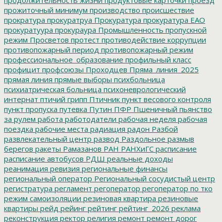
прожиточный минимум
производство
происшествие
прократура
прокуратруа
Прокуратура
прокуратура ЕАО
прокуратуура
прокураура
Промышленность
пропускной
режим
Просветов
протест
противодействие коррупции
противопожарный период
противопожарный режим
профессиональное_образование
профильный класс
профицит
профсоюзы
Проходцев
Пряма_линия_2025
прямая линия
прямые выборы
психбольница
психиатрическая больница
психоневрологический
интернат
птичий грипп
Птичник
пункт весового контроля
пункт пропуска
путевка
Путин
ПФР
Пшеничный
пьянство
за рулем
работа
работодатели
рабочая неделя
рабочая
поездка
рабочие места
радиация
радон
Разбой
развлекательный центр
развод
Раздольное
размыв
берегов
ракеты
Рамазанов
РАН
РАНХиГС
расписание
расписание автобусов
РДШ
реальные доходы
реанимация
ревизия
региональные финансы
региональный оператор
Региональный сосудистый центр
регистратура
регламент
регоператор
регоператор по тко
режим самоизоляции
резиновая квартира
резиновые
квартиры
рейд
рейинг
рейтинг
рейтинг_2026
реклама
реконструкция
ректор
религия
ремонт
ремонт дорог