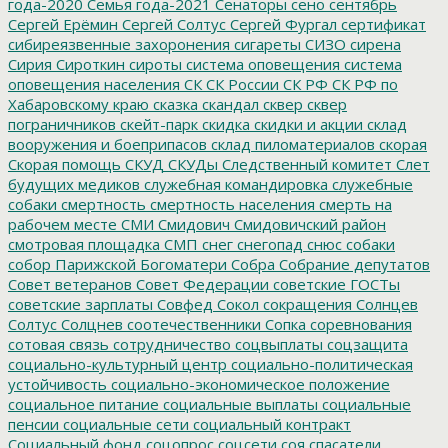
года-2020
Семья года-2021
Сенаторы
сено
сентябрь
Сергей Ерёмин
Сергей Солтус
Сергей Фургал
сертификат
сибиреязвенные захоронения
сигареты
СИЗО
сирена
Сирия
Сироткин
сироты
система оповещения
система
оповещения населения
СК
СК России
СК РФ
СК РФ по
Хабаровскому краю
сказка
скандал
сквер
сквер
пограничников
скейт-парк
скидка
скидки и акции
склад
вооружения и боеприпасов
склад пиломатериалов
скорая
Скорая помощь
СКУД
СКУДы
Следственный комитет
Слет
будущих медиков
служебная командировка
служебные
собаки
смертность
смертность населения
смерть на
рабочем месте
СМИ
Смидович
Смидовичский район
смотровая площадка
СМП
снег
снегопад
снюс
собаки
собор Парижской Богоматери
Собра
Собрание депутатов
Совет ветеранов
Совет Федерации
советские ГОСТы
советские зарплаты
Совфед
Сокол
сокращения
Солнцев
Солтус
Солцнев
соотечественники
Сопка
соревнования
сотовая связь
сотрудничество
соцвыплаты
соцзащита
социально-культурный центр
социально-политическая
устойчивость
социально-экономическое положение
социальное питание
социальные выплаты
социальные
пенсии
социальные сети
социальный контракт
Социальный фонд
соцопрос
соцсети
соя
спасатели