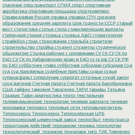
спасение
спецтранспорт
СПИД
спорт
спортивная
акробатика
спортивная площадка
спорткомплекс
Справедливая Россия
справка
справки
СПЧ
среднее
образование
средняя зарплата
срок годности
СССР
старый
мост
статистика
статья
стела
стимулирующие выплаты
стипендия
стихия
столица
столица ДфО
стоматология
страйкбол
страх
страхование
стрельба
строители
строительство
стройка
студент
студенты
студенческое
общежитие
Стычка рабочих с силовиками
СУ СК
СУ СК по
ЕАО
СУ СК по Хабаровскому краю и ЕАО
су ск рф
СУ СК РФ
по ЕАО
субботнее чтиво
субботник
субсидии
субсидия
Суд
суд
суд присяжных
судебные приставы
судьи
судья
суперасфальт
суперлуние
суррогат
суточные
сухой закон
сход вагонов
Счетная палата
Счетная палата Биробиджана
США
тайфун
таможня
Тарасенко
ТАРИ
тарифы
Татьяна
Гладких
Тафи-диагностика
театр
текстильная
телемедицинские технологии
теневая зарплата
теневая
экономика
тепловоз
тепловые сети
тепловычислитель
Теплоозёрск
Теплоозерск
Теплоозёрская ЦРБ
Теплоозерский цементный завод
теплосбыт
теплотрасса
территория действий
терроризм
техника
технологии
технологический_техникум
технопарк
тигр
ТИК
Тимченко