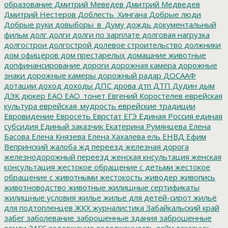
образование
Дмитрий Меведев
Дмитрий Медведев
Дмитрий Нестеров
Доблесть_Хингана
Добрые люди
Добрые руки
довыборы_в_Думу
дождь
документальный
фильм
долг
долги
долги по зарплате
долговая нагрузка
долгострои
долгострой
долевое строительство
должники
дом офицеров
дом престарелых
домашние животные
допфинансирование
дороги
дорожная камера
дорожные
знаки
дорожные камеры
дорожный радар
ДОСААФ
дотации
доход
доходы
ДПС
дрова
дтп
ДТП
Дудин
дым
ДЭК
дюкер
ЕАО
ЕАО_тонет
Евгений Коростелев
еврейская
культура
еврейская_мудрость
еврейские традиции
Евровидение
Евросеть
Еврстат
ЕГЭ
Единая Россия
единая
субсидия
Единый заказчик
Екатерина Румянцева
Елена
Басова
Елена Князева
Елена Хахалева
ель
ЕНВД
Ефим
Вепринский
жалоба
жд переезд
железная дорога
железнодорожный переезд
женская кнсультация
женская
консультация
жестокое обращение с детьми
жестокое
обращение с животными
жестокость
живодер
живопись
животноводство
животные
жилищные сертификаты
жилищные условия
жилье
жилье для детей-сирот
жильё
для подтопленцев
ЖКХ
журналистика
Забайкальский край
забег
заболевание
заброшенные здания
заброшенные
земли
ЗАГС
задержание
задолженность
займ
заказник