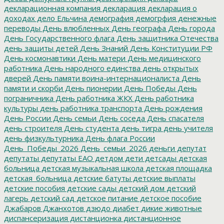
декларационная компания
декларация
декларация о
доходах
дело Ельчина
демография
демогрфия
денежные
переводы
День влюбленных
День географа
День города
День Государственного флага
День защитника Отечества
день защиты детей
День Знаний
День Конституции РФ
День космонавтики
День матери
День медицинского
работника
День народного единства
день открытых
дверей
День памяти воина-интернационалиста
День
памяти и скорби
День пионерии
День Победы
День
пограничника
День работника ЖКХ
День работника
культуры
день работника транспорта
День рождения
День России
День семьи
День соседа
День спасателя
день строителя
День студента
день тигра
день учителя
день физкультурника
День флага России
День_Победы_2026
День_семьи_2026
деньги
депутат
депутаты
депутаты ЕАО
детдом
дети
детсады
детская
больница
детская музыкальная школа
детская площадка
детская_больница
детские батуты
детские выплаты
детские пособия
детские сады
детский дом
детский
лагерь
детский сад
детское питание
детское пособие
Джабаров
Джанхотов
дзюдо
диабет
дикие животные
диспансеризация
дистанционка
дистанционное