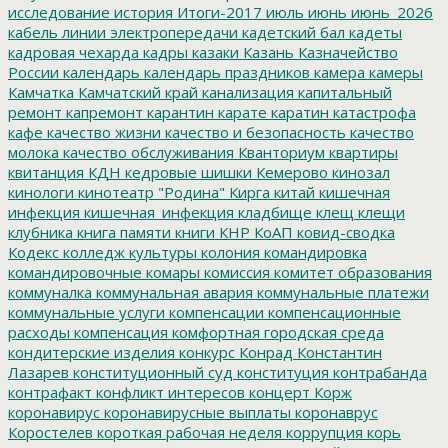
исследование
история
Итоги-2017
июль
июнь
июнь_2026
кабель линии электропередачи
кадетский бал
кадеты
кадровая чехарда
кадры
казаки
Казань
Казначейство
России
календарь
календарь праздников
камера
камеры
Камчатка
Камчатский край
канализация
капитальный
ремонт
капремонт
карантин
карате
каратин
катастрофа
кафе
качество жизни
качество и безопасность
качество
молока
качество обслуживания
Кванториум
квартиры
квитанция
КДН
кедровые шишки
Кемерово
кинозал
кинологи
кинотеатр "Родина"
Кирга
китай
кишечная
инфекция
кишечная_инфекция
кладбище
клещ
клещи
клубника
книга памяти
книги
КНР
КоАП
ковид-сводка
Кодекс
колледж культуры
колония
командировка
командировочные
комары
комиссия
комитет образования
коммуналка
коммунальная авария
коммунальные платежи
коммунальные услуги
компенсации
компенсационные
расходы
компенсация
комфортная городская среда
кондитерские изделия
конкурс
Конрад
Константин
Лазарев
конституционный суд
конституция
контрабанда
контрафакт
конфликт интересов
концерт
Корж
коронавирус
коронавирусные выплаты
коронаврус
Коростелев
короткая рабочая неделя
коррупция
корь