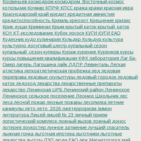
Косвинцев
космодром
космодром_Восточный
космос
котельная
Кочмар
КПРФ
КПСС
кража
кражи
красная икра
Краснодарский край
кредит
кредитная амнистия
кредитоспособность
Кремль
креозот
Крещение
кризис
Крик души
Криминал
Крым
крытый каток
крытый_каток
КСН
КТ-исследование
Кубок лосося
КУГИ
КУГИ ЕАО
Кудесник
кудо
кулинария
Кульдкр
Кульдур
культура
культурно досуговый центр
купальный сезон
купальный_сезон
купюры
Кураж
курение
Куренков
курсы
курсы повышения квалификации
КФХ
лаборатория
Лаг ба-
Омер
лагерь
Лагошина
лайк
ЛДПР
Левинталь
Легкая
атлетика
легкоатлетическая пробежка
лед
ледовая
переправа
ледовые скульптуры
ледовый городок
ледовый
каток
ледоход
лекарства
лекарственные препараты
лекарство
Ленинская ЦРБ
Ленинский район
Ленинское
Ленинское сельское поселение
Леонид Школьник
лес
леса
лесной пожар
лесные пожары
лесопилка
летние
каникулы
лето
лето_2026
лжетерроризм
лимон
литература
Лицей
лицей № 23
личный прием
логистический комплеск
ложный вызов
ложный донос
лотерея
лоукостер
лунное затмение
лучший спасатель
лыжная гонка
льготная ипотека
льготники
льготные
лекарства
льготы
ЛЭП
люди ЕАО
люк
Магнитогорск
май