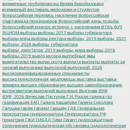
временные трубопроводы
Время Биробиджана
всемирный фестиваль молодежи и студентов
Всероссийская перепись населения
Всероссийская
спартакиада пенсионеров
Всероссийский день ходьбы
Всероссийский конкурс
встреча_с_населением
ВТБъ
ВУЗ
ВЦИОМ
выборы
выборы 2017
выборы губернатора
выборы мэра
выборы ректора
выборы_2019
выборы_2021
выборы_2026
выборы_губернатора
выборы_депутатов_2019
выборы_мэра
выборы-2018
выборы-2019
вывоз мусора
выгребные ямы
вымогательство
выпас скота
выплата
выплаты
выплаты за
урожай
выпускники
выпускной
выпускной_2026
высококвалифицированные специалисты
высокотехнологичная_медпомощь
выставка
выставка-
ярмарка
высшее образование
высшее самообразование
вытрезвители
выходной
выходные
Вьетнам
ВЭФ
ВЭФ_2026
Вячеслав Пастухов
Г.И. Радде
гадюка
газ
газификация ЕАО
Галина Кашапова
Галина Соколова
Галушка
гараж
гаражи
Гаршин
ГДК
Генеральная
прокуратура
генпрокуратура
Генпрокуратура РФ
гериатрия
ГЖИ
ГИБДД
Гиви
Гигант
гидрозащитные
сооружения
гидрологическая обстановка
гидрологическая