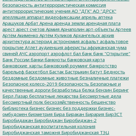
безопасность
антитеррористическая комиссия
антитеррористические учения
АО "ДГК"
АО "ДРСК"
апелляция
аппарат видеофиксации
апрель
аптека
Арашуков
Арбат
Арена
аренда земли
арендная плата
арест
арест счетов
Армия
Арнаполин
арт-объекты
Артеев
Артём Акименко
Артём Куликов
Архангельск
архив
архитектура
астероид
астрономия
асфальт
асфальтовое
покрытие
Атлет
аудиенция
аферисты
африканская чума
свиней
АЧС
аэропорт
аэрофлот
бал
банк
банк "Открытие"
Банк России
банки
банкноты
банковская карта
банковские_карты
банковский роуминг
банкротство
барельеф
баскетбол
Бастак
Бастрыкин
батут
Бедность
бездомные
бездомные животные
безналичные платежи
Безопасное колесо-2019
безопасность
Безопасные и
качественные дороги
безработица
белка
бензин
Беринг
Берл Лазар
бесплатные лекарства
Бессмертные дела
Бессмертный полк
бесхозяйственность
бешенство
библиотека
бизнес
бизнес без поддержки
бизнес-
омбудсмен
биометрия
Бира
Биракан
Бирария
БирЗСТ
Биробидажан
Биробиджан
Биробиджан-2
Биробиджанская воспитательная колония
Биробиджанская таможня
Биробиджанская ТЭЦ