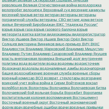
революция
Великая Отечественная война
велодорожка
велопробег
велосипед
Верховный суд
весенние каникулы
весенний призыв
ветер
ветеран
ветераны
ветераны
пограничной службы
ветераны_СВО
ветхие дома
ветхое
жилье
Вечерний Биробиджан
ВЖС "Надежда России"
взрыв
взрыв газа
взрыв газового баллона
взрыв
метеорита
взятка
взятки
видеокамеры
видеорегистратор
Виктор Ишавев
Виктор Ишаев
Виктор Орёл
Виктор
Солнцев
викторина
Винников
вице-премьер
ВИЧ
ВККС
Владивосток
Владимир Марковский
Владимир Мишустин
Владимир Путин
Владимир Сахаровский
Владимир Якушев
власть
внеплановая проверка
Внешний долг
внутренняя
политика
вода
водители
водка
водоемы
водоисточник
Водоканал
водолазы
водоналивные дамбы
водонапорная
башня
водоснабжение
военная служба
военные сборы
военный комиссар
ВОЗ
возврат_стеклотары
возгорание
воинский учет
война
война в Сирии
Войтенков
вокзал
волейбол
волк
Волонтеры
Волочаевка
Волочаевская битва
Волочаевский бой
вольная борьба
Ворожбит
Воропаева
воспитательная колония
воспоминания
Востокцемент
Восточный военный округ
Восточный экономический
форум
врач
врачебные ошибки
врачи
вредные привычки