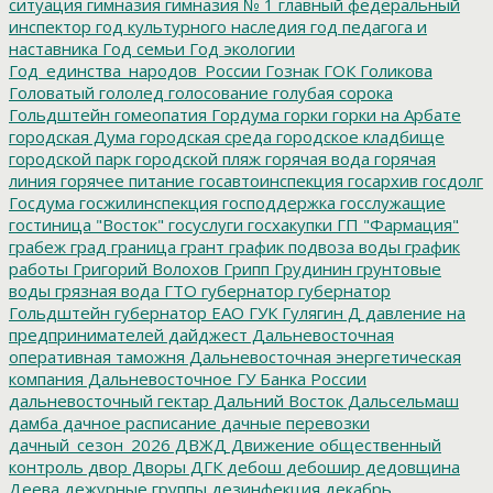
ситуация
гимназия
гимназия № 1
главный федеральный
инспектор
год культурного наследия
год педагога и
наставника
Год семьи
Год экологии
Год_единства_народов_России
Гознак
ГОК
Голикова
Головатый
гололед
голосование
голубая сорока
Гольдштейн
гомеопатия
Гордума
горки
горки на Арбате
городская Дума
городская среда
городское кладбище
городской парк
городской пляж
горячая вода
горячая
линия
горячее питание
госавтоинспекция
госархив
госдолг
Госдума
госжилинспекция
господдержка
госслужащие
гостиница "Восток"
госуслуги
госхакупки
ГП "Фармация"
грабеж
град
граница
грант
график подвоза воды
график
работы
Григорий Волохов
Грипп
Грудинин
грунтовые
воды
грязная вода
ГТО
губернатор
губернатор
Гольдштейн
губернатор ЕАО
ГУК
Гулягин
Д
давление на
предпринимателей
дайджест
Дальневосточная
оперативная таможня
Дальневосточная энергетическая
компания
Дальневосточное ГУ Банка России
дальневосточный гектар
Дальний Восток
Дальсельмаш
дамба
дачное расписание
дачные перевозки
дачный_сезон_2026
ДВЖД
Движение общественный
контроль
двор
Дворы
ДГК
дебош
дебошир
дедовщина
Деева
дежурные группы
дезинфекция
декабрь