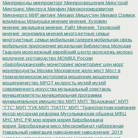
Минприроды
минпромторг
Минпросвещения
Минстрой
Минтранс
Минтруд
Минфин
Минэкономразвития
Минэнерго
МИР
митинг
Михаил Мишустин
Михаил Озимок
младенцы
Младушка
мнение
мнение_Кузовин
мнение_медицина
мнение_Райт
Мнение_Тиховский
мнение_экономика
мнения
многодетные семьи
многодетные_семьи
мобильная галерея
мобильная связь
мобильное приложение
модельная библиотека
Молодая
Гвардия
молодежный еврейский центр
молодежь
молоко
молочное скотоводство
МОМВД России
«Биробиджанский»
мониторинг
мониторинг цен
морг
морепродукты
Москва
Московское дело
мост
Мост в
Нижнеленинском
мотопомпа
мошенник
мошенники
мошенничество
МРОТ
мудрость
музей
музей
современного искусства
музыкальный спектакль
муниципалитеты
муниципальная программа
муниципальное имущество
МУП
МУП "Водоканал"
МУП
"ГТС"
МУП "ГУК
МУП "ПАТП"
МУП "Транспортная компания
мусор
мусорная реформа
Мусульманская община
МФЦ
МЧС
МЧС РФ
мэр
мэрия
мэрия Биробиджана
мэрия_Биробиджана
мясо
Мясокомбинат
набережная
Навальный
навигация
наводнение
наводнение_2019
награда
награждение
надежда
Назаров
назначения