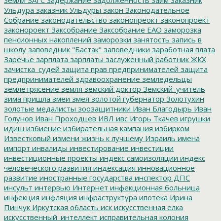
Ульдура
заказник Ульдуры
закон
Законодательное
Собрание
законодательство
законопреокт
законопроект
законороект
Заксобрание
Заксобрание ЕАО
заморозка
пенсионных накоплений
заморозки
занятость
запись в
школу
заповедник "Бастак"
заповедники
заработная плата
Заречье
зарплата
зарплаты
заслуженный работник ЖКХ
зачистка_судей
защита прав предпринимателей
защита
предпринимателей
здравоохранение
земледельцы
землетрясение
земля
земский доктор
Земский_учитель
зима пришла
змеи
змея
золотой губернатор
Золотухин
золотые медалисты
зоозащитники
Иван Благодырь
Иван
Голунов
Иван Проходцев
ИВЛ
ивс
Игорь Ткачев
игрушки
идиш
избиение
избирательная кампания
избирком
Известковый
измени жизнь к лучшему
Израиль
имена
импорт
инвалиды
инвестирование
инвестиции
инвестиционные проекты
индекс самоизоляции
индекс
человеческого развития
индексация
инновационное
развитие
иностранные государства
инспектор ДПС
инсульт
интервью
Интернет
инфекционная больница
инфекция
инфляция
инфраструктура
ипотека
Ирина
Пинчук
Иркутская область
иск
искусственная елка
искусственный_интеллект
исправительная колония