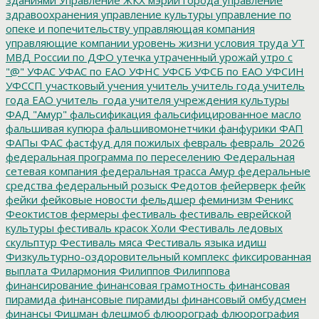
здравоохранения
управление культуры
управление по
опеке и попечительству
управляющая компания
управляющие компании
уровень жизни
условия труда
УТ
МВД России по ДФО
утечка
утраченный урожай
утро с
"@"
УФАС
УФАС по ЕАО
УФНС
УФСБ
УФСБ по ЕАО
УФСИН
УФССП
участковый
учения
учитель
учитель года
учитель
года ЕАО
учитель_года
учителя
учреждения культуры
ФАД "Амур"
фальсификация
фальсифицированное масло
фальшивая купюра
фальшивомонетчики
фанфурики
ФАП
ФАПы
ФАС
фастфуд для пожилых
февраль
февраль_2026
федеральная программа по переселению
Федеральная
сетевая компания
федеральная трасса Амур
федеральные
средства
федеральный розыск
Федотов
фейерверк
фейк
фейки
фейковые новости
фельдшер
феминизм
Феникс
Феоктистов
фермеры
фестиваль
фестиваль еврейской
культуры
фестиваль красок Холи
Фестиваль ледовых
скульптур
Фестиваль мяса
Фестиваль языка идиш
Физкультурно-оздоровительный комплекс
фиксированная
выплата
Филармония
Филиппов
Филиппова
финансирование
финансовая грамотность
финансовая
пирамида
финансовые пирамиды
финансовый омбудсмен
финансы
Фишман
флешмоб
флюорограф
флюорография