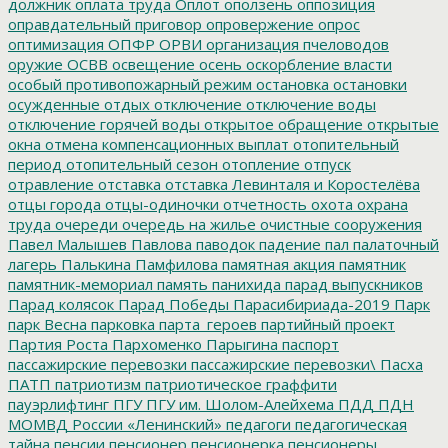
должник
оплата труда
Оплот
оползень
оппозиция
оправдательный приговор
опровержение
опрос
оптимизация
ОПФР
ОРВИ
организация пчеловодов
оружие
ОСВВ
освещение
осень
оскорбление власти
особый противопожарный режим
остановка
остановки
осужденные
отдых
отключение
отключение воды
отключение горячей воды
открытое обращение
открытые
окна
отмена компенсационных выплат
отопительный
период
отопительный сезон
отопление
отпуск
отравление
отставка
отставка Левинталя и Коростелёва
отцы города
отцы-одиночки
отчетность
охота
охрана
труда
очереди
очередь на жилье
очистные сооружения
Павел Малышев
Павлова
паводок
падение
пал
палаточный
лагерь
Палькина
Памфилова
памятная акция
памятник
памятник-мемориал
память
панихида
парад выпускников
Парад колясок
Парад Победы
Парасибириада-2019
Парк
парк Весна
парковка
парта_героев
партийный проект
Партия Роста
Пархоменко
Парыгина
паспорт
пассажирские перевозки
пассажирские перевозки\
Пасха
ПАТП
патриотизм
патриотическое граффити
пауэрлифтинг
ПГУ
ПГУ им. Шолом-Алейхема
ПДД
ПДН
МОМВД России «Ленинский»
педагоги
педагогическая
тайна
пенсии
пенсионер
пенсионерка
пенсионеры