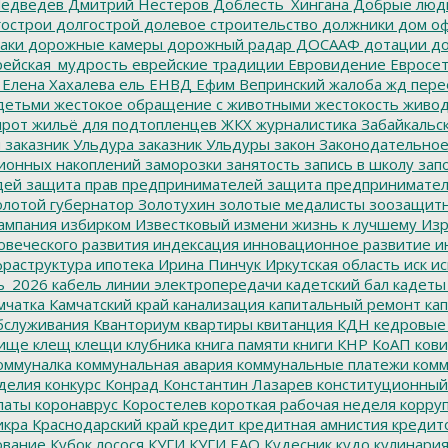
едведев
Дмитрий Нестеров
Доблесть_Хингана
Добрые люд
острои
долгострой
долевое строительство
должники
дом о
аки
дорожные камеры
дорожный радар
ДОСААФ
дотации
до
ейская_мудрость
еврейские традиции
Евровидение
Евросе
Елена Хахалева
ель
ЕНВД
Ефим Вепринский
жалоба
жд пере
детьми
жестокое обращение с животными
жестокость
живо
ирот
жильё для подтопленцев
ЖКХ
журналистика
Забайкальск
м
заказник Ульдура
заказник Ульдуры
закон
Законодательное
ионных накоплений
заморозки
занятость
запись в школу
запо
дей
защита прав предпринимателей
защита предпринимате
лотой губернатор
Золотухин
золотые медалисты
зоозащит
ампания
избирком
Известковый
измени жизнь к лучшему
Изр
овеческого развития
индексация
инновационное развитие
ин
раструктура
ипотека
Ирина Пинчук
Иркутская область
иск
ис
ь_2026
кабель линии электропередачи
кадетский бал
кадеты
мчатка
Камчатский край
канализация
капитальный ремонт
кап
бслуживания
Кванториум
квартиры
квитанция
КДН
кедровые
ище
клещ
клещи
клубника
книга памяти
книги
КНР
КоАП
кови
оммуналка
коммунальная авария
коммунальные платежи
комм
делия
конкурс
Конрад
Константин Лазарев
конституционный
латы
коронаврус
Коростелев
короткая рабочая неделя
корру
икра
Краснодарский край
кредит
кредитная амнистия
кредит
ование
Кубок лосося
КУГИ
КУГИ ЕАО
Кудесник
кудо
кулинари