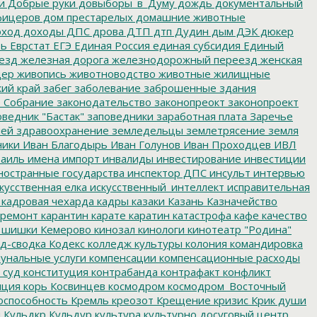
и
Добрые руки
довыборы_в_Думу
дождь
документальный
фицеров
дом престарелых
домашние животные
ход
доходы
ДПС
дрова
ДТП
дтп
Дудин
дым
ДЭК
дюкер
ть
Еврстат
ЕГЭ
Единая Россия
единая субсидия
Единый
езд
железная дорога
железнодорожный переезд
женская
дер
живопись
животноводство
животные
жилищные
ий край
забег
заболевание
заброшенные здания
 Собрание
законодательство
законопреокт
законопроект
ведник "Бастак"
заповедники
заработная плата
Заречье
лей
здравоохранение
земледельцы
землетрясение
земля
ники
Иван Благодырь
Иван Голунов
Иван Проходцев
ИВЛ
аиль
имена
импорт
инвалиды
инвестирование
инвестиции
остранные государства
инспектор ДПС
инсульт
интервью
кусственная елка
искусственный_интеллект
исправительная
кадровая чехарда
кадры
казаки
Казань
Казначейство
ремонт
карантин
карате
каратин
катастрофа
кафе
качество
 шишки
Кемерово
кинозал
кинологи
кинотеатр "Родина"
д-сводка
Кодекс
колледж культуры
колония
командировка
унальные услуги
компенсации
компенсационные расходы
 суд
конституция
контрабанда
контрафакт
конфликт
пция
корь
Косвинцев
космодром
космодром_Восточный
оспособность
Кремль
креозот
Крещение
кризис
Крик души
я
Кульдкр
Кульдур
культура
культурно досуговый центр