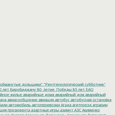
обманутые дольщики"
"Рентгенологический субботник"
0 лет Биробиджану
80_летие_Победы
85 лет ЕАО
йное жилье
аварийные дома
аварийный дом
аварийный
ана
авиасообщение
авиация
автобус
автобусная остановка
били
автомобиль
автоперевозки
Агада
агитпоезд
аграрии
ция президента
азартные игры
азимут
АЗС
Акименко
сандр Козлов
Александр Левинталь
Александр Ливенталь