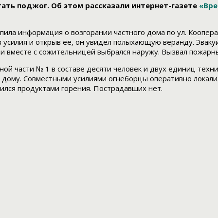
ать поджог. Об этом рассказали интернет-газете
«Вр
пила информация о возгорании частного дома по ул. Коопера
усилия и открыв ее, он увидел полыхающую веранду. Эваку
 и вместе с сожительницей выбрался наружу. Вызвал пожарн
ой части № 1 в составе десяти человек и двух единиц техн
у дому. Совместными усилиями огнеборцы оперативно локали
тился продуктами горения. Пострадавших нет.