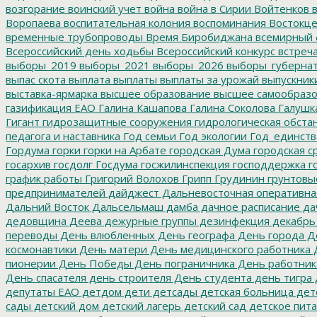
возгорание
воинский учет
война
война в Сирии
Войтенков
в
Воропаева
воспитательная колония
воспоминания
Востокц
временные трубопроводы
Время Биробиджана
всемирный 
Всероссийский день ходьбы
Всероссийский конкурс
встреч
выборы_2019
выборы_2021
выборы_2026
выборы_губерна
выпас скота
выплата
выплаты
выплаты за урожай
выпускник
выставка-ярмарка
высшее образование
высшее самообразо
газификация ЕАО
Галина Кашапова
Галина Соколова
Галушк
Гигант
гидрозащитные сооружения
гидрологическая обста
педагога и наставника
Год семьи
Год экологии
Год_единств
Гордума
горки
горки на Арбате
городская Дума
городская с
госархив
госдолг
Госдума
госжилинспекция
господдержка
г
график работы
Григорий Волохов
Грипп
Грудинин
грунтовы
предпринимателей
дайджест
Дальневосточная оперативна
Дальний Восток
Дальсельмаш
дамба
дачное расписание
да
дедовщина
Деева
дежурные группы
дезинфекция
декабрь
переводы
День влюбленных
День географа
День города
Де
космонавтики
День матери
День медицинского работника
Д
пионерии
День Победы
День пограничника
День работник
День спасателя
день строителя
День студента
день тигра
депутаты ЕАО
детдом
дети
детсады
детская больница
дет
сады
детский дом
детский лагерь
детский сад
детское пит