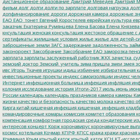
дистанционное образование
Дмитрий Меведев
Дмитрий М
фильм
долг
долги
долги по зарплате
долговая нагрузка
долг
допфинансирование
дороги
дорожная камера
дорожные зн
ЕАО
ЕАО_тонет
Евгений Коростелев
еврейская культура
евр
заказчик
Екатерина Румянцева
Елена Басова
Елена Князева
кнсультация
женская консультация
жестокое обращение с 
сертификаты
жилищные условия
жилье
жилье для детей-с
заброшенные земли
ЗАГС
задержание
задолженность
зай
законороект
Заксобрание
Заксобрание ЕАО
заморозка пенс
зарплата
зарплаты
заслуженный работник ЖКХ
зачистка_су
земский доктор
Земский_учитель
зима пришла
змеи
змея
зо
ивс
Игорь Ткачев
игрушки
идиш
избиение
избирательная к
инвестиционные проекты
индекс самоизоляции
индекс чел
Интернет
инфекционная больница
инфекция
инфляция
инф
колония
исследование
история
Итоги-2017
июль
июнь
июн
России
календарь
календарь праздников
камера
камеры
Ка
жизни
качество и безопасность
качество молока
качество о
Кирга
китай
кишечная инфекция
кишечная_инфекция
кладб
командировочные
комары
комиссия
комитет образования
к
компенсация
комфортная городская среда
кондитерские из
интересов
концерт
Корж
коронавирус
коронавирусные вып
космос
котельная
Кочмар
КПРФ
КПСС
кража
кражи
красная 
Криминал
Крым
крытый каток
крытый_каток
КСН
КТ-исслед