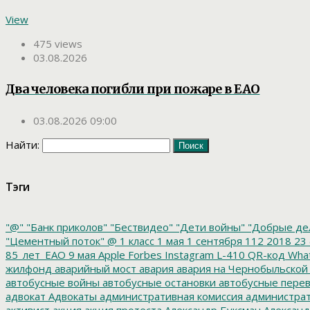
View
475 views
03.08.2026
Два человека погибли при пожаре в ЕАО
03.08.2026 09:00
Найти:
Тэги
"@"
"Банк приколов"
"Бествидео"
"Дети войны"
"Добрые де
"Цементный поток"
@
1 класс
1 мая
1 сентября
112
2018
23 
85_лет_ЕАО
9 мая
Apple
Forbes
Instagram
L-410
QR-код
Wha
жилфонд
аварийный мост
авария
авария на Чернобыльской
автобусные войны
автобусные остановки
автобусные перев
адвокат
Адвокаты
административная комиссия
администрат
активист
акция
акция протеста
Александр Буксман
Александ