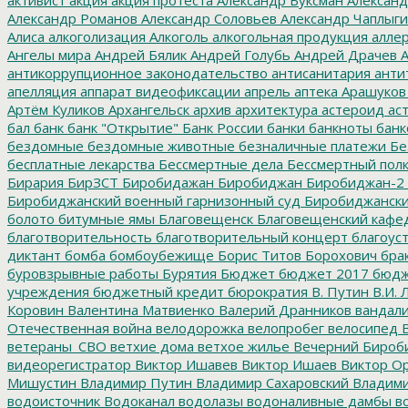
Александр Романов
Александр Соловьев
Александр Чаплыг
Алиса
алкоголизация
Алкоголь
алкогольная продукция
аллер
Ангелы мира
Андрей Бялик
Андрей Голубь
Андрей Драчев
А
антикоррупционное законодательство
антисанитария
анти
апелляция
аппарат видеофиксации
апрель
аптека
Арашуков
Артём Куликов
Архангельск
архив
архитектура
астероид
ас
бал
банк
банк "Открытие"
Банк России
банки
банкноты
банк
бездомные
бездомные животные
безналичные платежи
Бе
бесплатные лекарства
Бессмертные дела
Бессмертный пол
Бирария
БирЗСТ
Биробидажан
Биробиджан
Биробиджан-2
Биробиджанский военный гарнизонный суд
Биробиджанский
болото
битумные ямы
Благовещенск
Благовещенский кафе
благотворительность
благотворительный концерт
благоус
диктант
бомба
бомбоубежище
Борис Титов
Борохович
бра
буровзрывные работы
Бурятия
Бюджет
бюджет 2017
бюдж
учреждения
бюджетный кредит
бюрократия
В. Путин
В.И. 
Коровин
Валентина Матвиенко
Валерий Дранников
вандал
Отечественная война
велодорожка
велопробег
велосипед
В
ветераны_СВО
ветхие дома
ветхое жилье
Вечерний Бироб
видеорегистратор
Виктор Ишавев
Виктор Ишаев
Виктор О
Мишустин
Владимир Путин
Владимир Сахаровский
Владими
водоисточник
Водоканал
водолазы
водоналивные дамбы
во