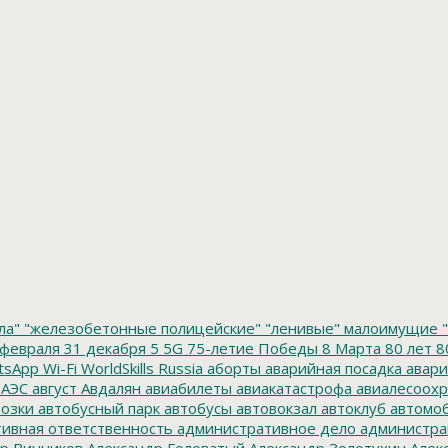
ла"
"железобетонные полицейские"
"ленивые" малоимущие
"
февраля
31 декабря
5
5G
75-летие Победы
8 Марта
80 лет
8
tsApp
Wi-Fi
WorldSkills Russia
аборты
аварийная посадка
авари
 АЭС
август
Авдалян
авиабилеты
авиакатастрофа
авиалесоохр
озки
автобусный парк
автобусы
автовокзал
автоклуб
автомо
ивная ответственность
административное дело
администра
р Винников
Александр Головатый
Александр Золотухин
Алек