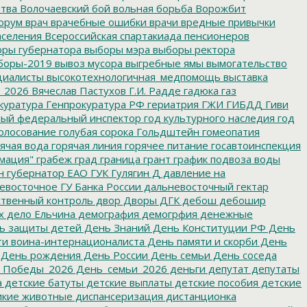
итва
Волочаевский бой
вольная борьба
Ворожбит
орум
врач
врачебные ошибки
врачи
вредные привычки
аселения
Всероссийская спартакиада пенсионеров
ры губернатора
выборы мэра
выборы ректора
боры-2019
вывоз мусора
выгребные ямы
вымогательство
циалисты
высокотехнологичная_медпомощь
выставка
_2026
Вячеслав Пастухов
Г.И. Радде
гадюка
газ
куратура
Генпрокуратура РФ
гериатрия
ГЖИ
ГИБДД
Гиви
ный федеральный инспектор
год культурного наследия
год
олосование
голубая сорока
Гольдштейн
гомеопатия
ячая вода
горячая линия
горячее питание
госавтоинспекция
мация"
грабеж
град
граница
грант
график подвоза воды
н
губернатор ЕАО
ГУК
Гулягин
Д
давление на
восточное ГУ Банка России
дальневосточный гектар
твенный контроль
двор
Дворы
ДГК
дебош
дебошир
х
дело Ельчина
демография
демогрфия
денежные
ь защиты детей
День Знаний
День Конституции РФ
День
и воина-интернационалиста
День памяти и скорби
День
День рождения
День России
День семьи
День соседа
_Победы_2026
День_семьи_2026
деньги
депутат
депутаты
а
детские батуты
детские выплаты
детские пособия
детские
кие животные
диспансеризация
дистанционка