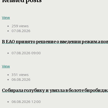
View
259 views
07.08.2026
В ЕАО принято решение о введении режима п
07.08.2026 09:00
View
351 views
06.08.2026
Собирала голубику и увязла в болоте биробид
06.08.2026 12:00