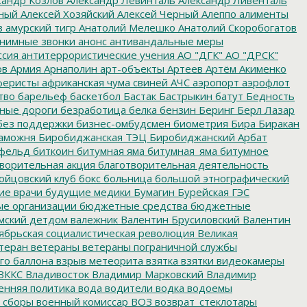
ный
Алексей Хозяйский
Алексей Черный
Алеппо
алименты
з
амурский тигр
Анатолий Мелешко
Анатолий Скоробогатов
нимные звонки
анонс
антивандальные меры
ссия
антитеррористические учения
АО "ДГК"
АО "ДРСК"
ов
Армия
Арнаполин
арт-объекты
Артеев
Артём Акименко
еристы
африканская чума свиней
АЧС
аэропорт
аэрофлот
тво
барельеф
баскетбол
Бастак
Бастрыкин
батут
Бедность
нные дороги
безработица
белка
бензин
Беринг
Берл Лазар
без поддержки
бизнес-омбудсмен
биометрия
Бира
Биракан
аможня
Биробиджанская ТЭЦ
Биробиджанский Арбат
фельд
биткоин
битумная яма
битумная_яма
битумное
ворительная акция
благотворительная деятельность
ойцовский клуб
бокс
больница
большой этнографический
е врачи
будущие медики
Бумагин
Бурейская ГЭС
е организации
бюджетные средства
бюджетные
мский детдом
валежник
Валентин Брусиловский
Валентин
ябрьская социалистическая революция
Великая
теран
ветераны
ветераны пограничной службы
го баллона
взрыв метеорита
взятка
взятки
видеокамеры
ВККС
Владивосток
Владимир Марковский
Владимир
енняя политика
вода
водители
водка
водоемы
 сборы
военный комиссар
ВОЗ
возврат_стеклотары