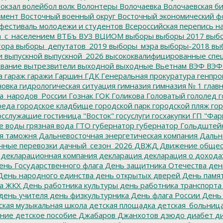
окзал
волейбол
волк
Волонтеры
Волочаевка
Волочаевская б
емент
Восточный военный округ
Восточный экономический ф
фестиваль молодежи и студентов
Всероссийская перепись н
а_с_населением
ВТБъ
ВУЗ
ВЦИОМ
выборы
выборы 2017
выбо
тора
выборы_депутатов_2019
выборы_мэра
выборы-2018
вы
и
выпускной
выпускной_2026
высококвалифицированные спе
вание
вытрезвители
выходной
выходные
Вьетнам
ВЭФ
ВЭФ
а
гараж
гаражи
Гаршин
ГДК
Генеральная прокуратура
генпро
новка
гидрологическая ситуация
гимназия
гимназия № 1
глав
а_народов_России
Гознак
ГОК
Голикова
Головатый
гололед
г
реда
городское кладбище
городской парк
городской пляж
гор
осслужащие
гостиница "Восток"
госуслуги
госхакупки
ГП "Фар
е воды
грязная вода
ГТО
губернатор
губернатор Гольдштей
я таможня
Дальневосточная энергетическая компания
Дальне
чные перевозки
дачный_сезон_2026
ДВЖД
Движение общес
декларационная компания
декларация
декларация о дохода
нь Государственного флага
День защитника Отечества
ден
ень народного единства
день открытых дверей
День памят
а ЖКХ
День работника культуры
день работника транспорта
день учителя
день физкультурника
День флага России
День
ская музыкальная школа
детская площадка
детская_больниц
ание
детское пособие
Джабаров
Джанхотов
дзюдо
диабет
ди