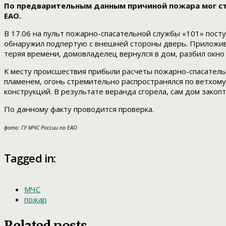
По предварительным данным причиной пожара мог ст
ЕАО.
В 17.06 на пульт пожарно-спасательной службы «101» посту
обнаружил подпертую с внешней стороны дверь. Приложив 
теряя времени, домовладелец вернулся в дом, разбил окно
К месту происшествия прибыли расчеты пожарно-спасательн
пламенем, огонь стремительно распространялся по ветхом
конструкций. В результате веранда сгорела, сам дом закоп
По данному факту проводится проверка.
фото: ГУ МЧС России по ЕАО
Tagged in:
МЧС
пожар
Related posts