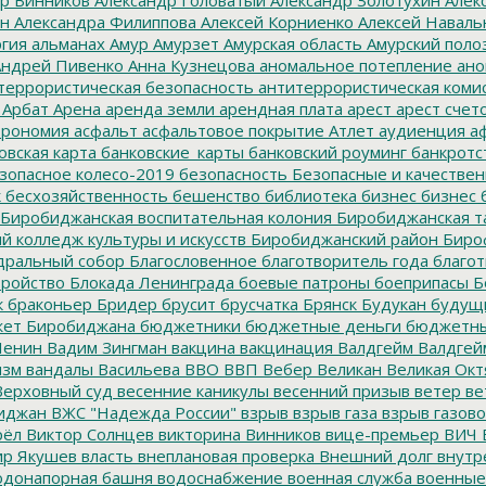
ин
Александра Филиппова
Алексей Корниенко
Алексей Наваль
гия
альманах
Амур
Амурзет
Амурская область
Амурский поло
ндрей Пивенко
Анна Кузнецова
аномальное потепление
ано
террористическая безопасность
антитеррористическая коми
Арбат
Арена
аренда земли
арендная плата
арест
арест счет
трономия
асфальт
асфальтовое покрытие
Атлет
аудиенция
аф
овская карта
банковские_карты
банковский роуминг
банкротс
зопасное колесо-2019
безопасность
Безопасные и качестве
к
бесхозяйственность
бешенство
библиотека
бизнес
бизнес 
Биробиджанская воспитательная колония
Биробиджанская т
 колледж культуры и искусств
Биробиджанский район
Биро
дральный собор
Благословенное
благотворитель года
благот
тройство
Блокада Ленинграда
боевые патроны
боеприпасы
Б
к
браконьер
Бридер
брусит
брусчатка
Брянск
Будукан
будущи
ет Биробиджана
бюджетники
бюджетные деньги
бюджетны
Ленин
Вадим Зингман
вакцина
вакцинация
Валдгейм
Валдгей
изм
вандалы
Васильева
ВВО
ВВП
Вебер
Великан
Великая Окт
ерховный суд
весенние каникулы
весенний призыв
ветер
ве
иджан
ВЖС "Надежда России"
взрыв
взрыв газа
взрыв газово
рёл
Виктор Солнцев
викторина
Винников
вице-премьер
ВИЧ
р Якушев
власть
внеплановая проверка
Внешний долг
внутр
донапорная башня
водоснабжение
военная служба
военные