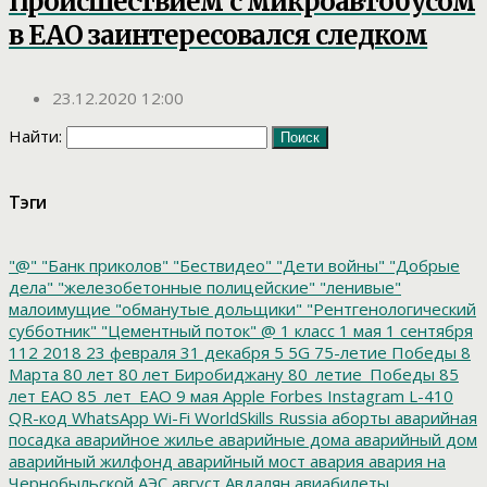
Происшествием с микроавтобусом
в ЕАО заинтересовался следком
23.12.2020 12:00
Найти:
Тэги
"@"
"Банк приколов"
"Бествидео"
"Дети войны"
"Добрые
дела"
"железобетонные полицейские"
"ленивые"
малоимущие
"обманутые дольщики"
"Рентгенологический
субботник"
"Цементный поток"
@
1 класс
1 мая
1 сентября
112
2018
23 февраля
31 декабря
5
5G
75-летие Победы
8
Марта
80 лет
80 лет Биробиджану
80_летие_Победы
85
лет ЕАО
85_лет_ЕАО
9 мая
Apple
Forbes
Instagram
L-410
QR-код
WhatsApp
Wi-Fi
WorldSkills Russia
аборты
аварийная
посадка
аварийное жилье
аварийные дома
аварийный дом
аварийный жилфонд
аварийный мост
авария
авария на
Чернобыльской АЭС
август
Авдалян
авиабилеты