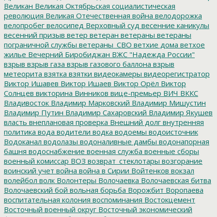
Великан
Великая Октябрьская социалистическая
революция
Великая Отечественная война
велодорожка
велопробег
велосипед
Верховный суд
весенние каникулы
весенний призыв
ветер
ветеран
ветераны
ветераны
пограничной службы
ветераны_СВО
ветхие дома
ветхое
жилье
Вечерний Биробиджан
ВЖС "Надежда России"
взрыв
взрыв газа
взрыв газового баллона
взрыв
метеорита
взятка
взятки
видеокамеры
видеорегистратор
Виктор Ишавев
Виктор Ишаев
Виктор Орёл
Виктор
Солнцев
викторина
Винников
вице-премьер
ВИЧ
ВККС
Владивосток
Владимир Марковский
Владимир Мишустин
Владимир Путин
Владимир Сахаровский
Владимир Якушев
власть
внеплановая проверка
Внешний долг
внутренняя
политика
вода
водители
водка
водоемы
водоисточник
Водоканал
водолазы
водоналивные дамбы
водонапорная
башня
водоснабжение
военная служба
военные сборы
военный комиссар
ВОЗ
возврат_стеклотары
возгорание
воинский учет
война
война в Сирии
Войтенков
вокзал
волейбол
волк
Волонтеры
Волочаевка
Волочаевская битва
Волочаевский бой
вольная борьба
Ворожбит
Воропаева
воспитательная колония
воспоминания
Востокцемент
Восточный военный округ
Восточный экономический