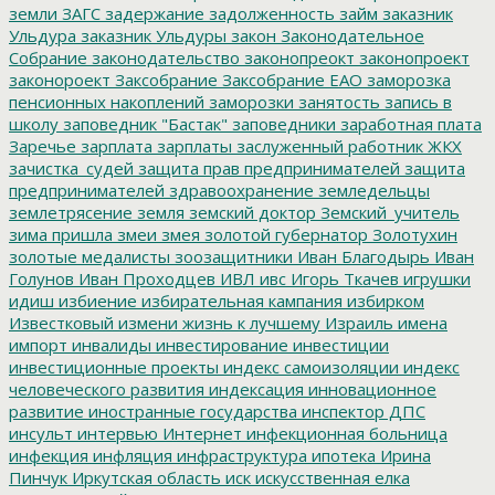
земли
ЗАГС
задержание
задолженность
займ
заказник
Ульдура
заказник Ульдуры
закон
Законодательное
Собрание
законодательство
законопреокт
законопроект
законороект
Заксобрание
Заксобрание ЕАО
заморозка
пенсионных накоплений
заморозки
занятость
запись в
школу
заповедник "Бастак"
заповедники
заработная плата
Заречье
зарплата
зарплаты
заслуженный работник ЖКХ
зачистка_судей
защита прав предпринимателей
защита
предпринимателей
здравоохранение
земледельцы
землетрясение
земля
земский доктор
Земский_учитель
зима пришла
змеи
змея
золотой губернатор
Золотухин
золотые медалисты
зоозащитники
Иван Благодырь
Иван
Голунов
Иван Проходцев
ИВЛ
ивс
Игорь Ткачев
игрушки
идиш
избиение
избирательная кампания
избирком
Известковый
измени жизнь к лучшему
Израиль
имена
импорт
инвалиды
инвестирование
инвестиции
инвестиционные проекты
индекс самоизоляции
индекс
человеческого развития
индексация
инновационное
развитие
иностранные государства
инспектор ДПС
инсульт
интервью
Интернет
инфекционная больница
инфекция
инфляция
инфраструктура
ипотека
Ирина
Пинчук
Иркутская область
иск
искусственная елка