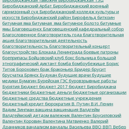
Биробиджанский Арбат
Биробиджанский военный
гарнизонный суд
Биробиджанский колледж культуры и
искусств
Биробиджанский район
Бирофельд
биткоин
битумная яма
битумная_яма
битумное болото
битумные
ямы
Благовещенск
Благовещенский кафедральный собор
Благословенное
благотворитель года
благотворительная
акция
благотворительная деятельность
благотворительность
благотворительный концерт
благоустройство
Блокада Ленинграда
боевые патроны
боеприпасы
Бойцовский клуб
бокс
больница
большой
этнографический диктант
бомба
бомбоубежище
Борис
Титов
Борохович
брак
браконьер
Бридер
брусит
брусчатка
Брянск
Будукан
будущие врачи
будущие
медики
Бумагин
Бурейская ГЭС
буровзрывные работы
Бурятия
Бюджет
бюджет 2017
бюджет Биробиджана
бюджетники
бюджетные деньги
бюджетные организации
бюджетные средства
бюджетные учреждения
бюджетный кредит
бюрократия
В. Путин
В.И. Ленин
Вадим Зингман
вакцина
вакцинация
Валдгейм
Валдгеймский детдом
валежник
Валентин Брусиловский
Валентин Коровин
Валентина Матвиенко
Валерий
Дранников
вандализм
вандалы
Васильева
ВВО
ВВП
Вебер