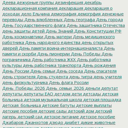
Деева
дежурные группы
дезинфекция
декабрь
декларационная компания
декларация
декларация о
доходах
дело Ельчина
демография
демогрфия
денежные
переводы
День влюбленных
День географа
День города
День Государственного флага
День защитника Отечества
день защиты детей
День Знаний
День Конституции РФ
День космонавтики
День матери
День медицинского
работника
День народного единства
день открытых
дверей
День памяти воина-интернационалиста
День
памяти и скорби
День пионерии
День Победы
День
пограничника
День работника ЖКХ
День работника
культуры
день работника транспорта
День рождения
День России
День семьи
День соседа
День спасателя
день строителя
День студента
день тигра
день учителя
день физкультурника
День флага России
День_Победы_2026
День_семьи_2026
деньги
депутат
депутаты
депутаты ЕАО
детдом
дети
детсады
детская
больница
детская музыкальная школа
детская площадка
детская_больница
детские батуты
детские выплаты
детские пособия
детские сады
детский дом
детский
лагерь
детский сад
детское питание
детское пособие
Джабаров
Джанхотов
дзюдо
диабет
дикие животные
диспансеризация
дистанционка
дистанционное