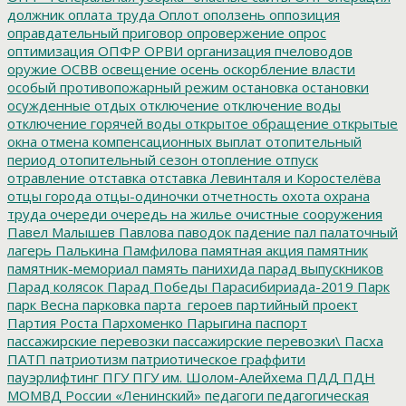
должник
оплата труда
Оплот
оползень
оппозиция
оправдательный приговор
опровержение
опрос
оптимизация
ОПФР
ОРВИ
организация пчеловодов
оружие
ОСВВ
освещение
осень
оскорбление власти
особый противопожарный режим
остановка
остановки
осужденные
отдых
отключение
отключение воды
отключение горячей воды
открытое обращение
открытые
окна
отмена компенсационных выплат
отопительный
период
отопительный сезон
отопление
отпуск
отравление
отставка
отставка Левинталя и Коростелёва
отцы города
отцы-одиночки
отчетность
охота
охрана
труда
очереди
очередь на жилье
очистные сооружения
Павел Малышев
Павлова
паводок
падение
пал
палаточный
лагерь
Палькина
Памфилова
памятная акция
памятник
памятник-мемориал
память
панихида
парад выпускников
Парад колясок
Парад Победы
Парасибириада-2019
Парк
парк Весна
парковка
парта_героев
партийный проект
Партия Роста
Пархоменко
Парыгина
паспорт
пассажирские перевозки
пассажирские перевозки\
Пасха
ПАТП
патриотизм
патриотическое граффити
пауэрлифтинг
ПГУ
ПГУ им. Шолом-Алейхема
ПДД
ПДН
МОМВД России «Ленинский»
педагоги
педагогическая