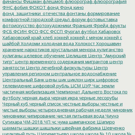
финансы
Фишман
флешмоб
флюорограф
флюорография
ФНС
фобия
ФОКОТ
фонд
Фонд кино
фонд_защитники_отечества
фонтаны
формирование
комфортной городской среды\
форум
фотовыставка
фотоискусство
фотохудожники
Франция
Фрейд
фрукты
ФСБ
ФСИН
ФСО
ФСС
ФССП
Фургал
футбол
Хабаровск
Хабаровский край
хлеб
хоккей
хоккей с мячом
хоккей с
шайбой
Холдоми
холодная вода
Холокост
Хорошавин
хранение наркотиков
хрустальная менора
хулиганство
хулиганы
целевое обучение
Целищев
Центр "Амурский
тигр"
центр временного содержания мигрантов
центр
занятости
Центр лечебной физкультуры
Центр
управления регионом
центральное водоснабжение
Центральный Банк
цены
цик
циклон
цирк
цифровое
телевидение
цифровой рубль
ЦСМ
ЦУР
Час земли
частичная мобилизация
Чемпионат Дальнего Востока по
футболу
черная дыра
черная икра
черные лесорубы
Черный куб
черный список
честные выборы
честные и
чистые выборы
четырехдневная рабочая неделя
чиновник
чиновники
чипирование
чистая питьевая вода
Чиунэ
Сугихара
ЧМ-2018
ЧП
чс
чума
шампанское
Шапиро
шахматы
шашки
шашлыки
швейная фабрика
Шевченко
шелковый путь
Шереметьево
школа
школа № 10
школа №