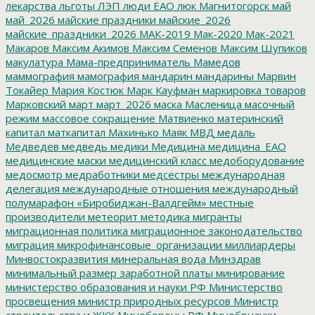
лекарства
льготы
ЛЭП
люди ЕАО
люк
Магнитогорск
май
май_2026
майские праздники
майские_2026
майские_праздники_2026
МАК-2019
Мак-2020
Мак-2021
Макаров
Максим Акимов
Максим Семенов
Максим Шупиков
макулатура
Мама-предприниматель
Мамедов
маммография
мамография
мандарин
мандарины
Марвин
Токайер
Мария Костюк
Марк Кауфман
маркировка товаров
Марковский
март
март_2026
маска
Масленица
масочный
режим
массовое сокращение
Матвиенко
материнский
капитал
маткапитал
Махинько
Маяк
МВД
медаль
Медведев
медведь
медики
Медицина
медицина_ЕАО
медицинские маски
медицинский класс
медоборудование
медосмотр
медработники
медсестры
международная
делегация
международные отношения
международный
полумарафон «Биробиджан-Валдгейм»
местные
производители
метеорит
методика
мигранты
миграционная политика
миграционное законодательство
миграция
микрофинансовые_организации
миллиардеры
Минвостокразвития
минеральная вода
Минздрав
минимальный размер заработной платы
минирование
министерство образования и науки РФ
Министерство
просвещения
министр природных ресурсов
Министр
строительства и ЖКХ
Минобороны РФ
Минобрнауки