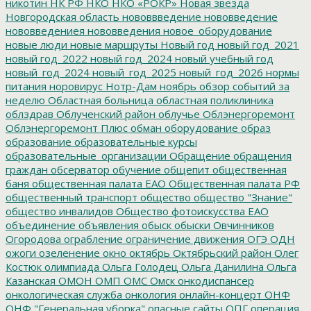
никотин
НК РФ
НКО
НКО «РОКР»
Новая звезда
Новгородская область
нововвведение
нововведение
нововведениея
нововведения
новое_оборудование
новые люди
новые маршруты
Новый год
новый год_2021
новый год_2022
новый год_2024
новый учебный год
новый_год_2024
новый_год_2025
новый_год_2026
нормы
питания
норовирус
Нотр-Дам
ноябрь
обзор событий за
неделю
Областная больница
областная поликлиника
облздрав
Облученский район
облучье
Облэнергоремонт
Облэнергоремонт Плюс
обман
оборудование
образ
образование
образовательные курсы
образовательные_организации
Обращение
обращения
граждан
обсерватор
обучение
общепит
общественная
баня
общественная палата ЕАО
Общественная палата РФ
общественный транспорт
общество
общество "Знание"
общество инвалидов
Общество фотоискусства ЕАО
объединение
объявления
обыск
обыски
Овчинников
Огородова
ограбление
ограничение движения
ОГЭ
ОДН
ожоги
озеленение
окно
октябрь
Октябрьский район
Олег
Костюк
олимпиада
Ольга Голодец
Ольга Данилина
Ольга
Казанская
ОМОН
ОМП
ОМС
Омск
онкодиспансер
онкологическая служба
онкология
онлайн-концерт
ОНФ
ОНФ "Генеральная уборка"
опасные сайты
ОПГ
операция