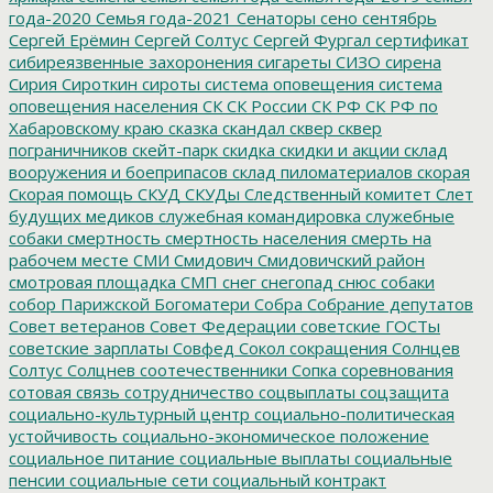
года-2020
Семья года-2021
Сенаторы
сено
сентябрь
Сергей Ерёмин
Сергей Солтус
Сергей Фургал
сертификат
сибиреязвенные захоронения
сигареты
СИЗО
сирена
Сирия
Сироткин
сироты
система оповещения
система
оповещения населения
СК
СК России
СК РФ
СК РФ по
Хабаровскому краю
сказка
скандал
сквер
сквер
пограничников
скейт-парк
скидка
скидки и акции
склад
вооружения и боеприпасов
склад пиломатериалов
скорая
Скорая помощь
СКУД
СКУДы
Следственный комитет
Слет
будущих медиков
служебная командировка
служебные
собаки
смертность
смертность населения
смерть на
рабочем месте
СМИ
Смидович
Смидовичский район
смотровая площадка
СМП
снег
снегопад
снюс
собаки
собор Парижской Богоматери
Собра
Собрание депутатов
Совет ветеранов
Совет Федерации
советские ГОСТы
советские зарплаты
Совфед
Сокол
сокращения
Солнцев
Солтус
Солцнев
соотечественники
Сопка
соревнования
сотовая связь
сотрудничество
соцвыплаты
соцзащита
социально-культурный центр
социально-политическая
устойчивость
социально-экономическое положение
социальное питание
социальные выплаты
социальные
пенсии
социальные сети
социальный контракт