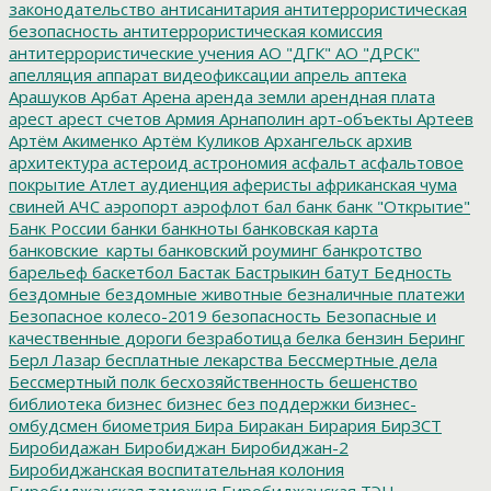
законодательство
антисанитария
антитеррористическая
безопасность
антитеррористическая комиссия
антитеррористические учения
АО "ДГК"
АО "ДРСК"
апелляция
аппарат видеофиксации
апрель
аптека
Арашуков
Арбат
Арена
аренда земли
арендная плата
арест
арест счетов
Армия
Арнаполин
арт-объекты
Артеев
Артём Акименко
Артём Куликов
Архангельск
архив
архитектура
астероид
астрономия
асфальт
асфальтовое
покрытие
Атлет
аудиенция
аферисты
африканская чума
свиней
АЧС
аэропорт
аэрофлот
бал
банк
банк "Открытие"
Банк России
банки
банкноты
банковская карта
банковские_карты
банковский роуминг
банкротство
барельеф
баскетбол
Бастак
Бастрыкин
батут
Бедность
бездомные
бездомные животные
безналичные платежи
Безопасное колесо-2019
безопасность
Безопасные и
качественные дороги
безработица
белка
бензин
Беринг
Берл Лазар
бесплатные лекарства
Бессмертные дела
Бессмертный полк
бесхозяйственность
бешенство
библиотека
бизнес
бизнес без поддержки
бизнес-
омбудсмен
биометрия
Бира
Биракан
Бирария
БирЗСТ
Биробидажан
Биробиджан
Биробиджан-2
Биробиджанская воспитательная колония
Биробиджанская таможня
Биробиджанская ТЭЦ