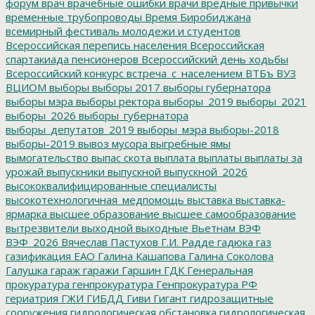
форум
врач
врачебные ошибки
врачи
вредные привычки
временные трубопроводы
Время Биробиджана
всемирный фестиваль молодежи и студентов
Всероссийская перепись населения
Всероссийская
спартакиада пенсионеров
Всероссийский день ходьбы
Всероссийский конкурс
встреча_с_населением
ВТБъ
ВУЗ
ВЦИОМ
выборы
выборы 2017
выборы губернатора
выборы мэра
выборы ректора
выборы_2019
выборы_2021
выборы_2026
выборы_губернатора
выборы_депутатов_2019
выборы_мэра
выборы-2018
выборы-2019
вывоз мусора
выгребные ямы
вымогательство
выпас скота
выплата
выплаты
выплаты за
урожай
выпускники
выпускной
выпускной_2026
высококвалифицированные специалисты
высокотехнологичная_медпомощь
выставка
выставка-
ярмарка
высшее образование
высшее самообразование
вытрезвители
выходной
выходные
Вьетнам
ВЭФ
ВЭФ_2026
Вячеслав Пастухов
Г.И. Радде
гадюка
газ
газификация ЕАО
Галина Кашапова
Галина Соколова
Галушка
гараж
гаражи
Гаршин
ГДК
Генеральная
прокуратура
генпрокуратура
Генпрокуратура РФ
гериатрия
ГЖИ
ГИБДД
Гиви
Гигант
гидрозащитные
сооружения
гидрологическая обстановка
гидрологическая