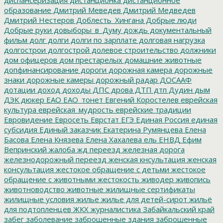
образование
Дмитрий Меведев
Дмитрий Медведев
Дмитрий Нестеров
Доблесть_Хингана
Добрые люди
Добрые руки
довыборы_в_Думу
дождь
документальный
фильм
долг
долги
долги по зарплате
долговая нагрузка
долгострои
долгострой
долевое строительство
должники
дом офицеров
дом престарелых
домашние животные
допфинансирование
дороги
дорожная камера
дорожные
знаки
дорожные камеры
дорожный радар
ДОСААФ
дотации
доход
доходы
ДПС
дрова
ДТП
дтп
Дудин
дым
ДЭК
дюкер
ЕАО
ЕАО_тонет
Евгений Коростелев
еврейская
культура
еврейская_мудрость
еврейские традиции
Евровидение
Евросеть
Еврстат
ЕГЭ
Единая Россия
единая
субсидия
Единый заказчик
Екатерина Румянцева
Елена
Басова
Елена Князева
Елена Хахалева
ель
ЕНВД
Ефим
Вепринский
жалоба
жд переезд
железная дорога
железнодорожный переезд
женская кнсультация
женская
консультация
жестокое обращение с детьми
жестокое
обращение с животными
жестокость
живодер
живопись
животноводство
животные
жилищные сертификаты
жилищные условия
жилье
жилье для детей-сирот
жильё
для подтопленцев
ЖКХ
журналистика
Забайкальский край
забег
заболевание
заброшенные здания
заброшенные