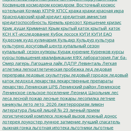
Косвинцев
космодром
космодром_Восточный
космос
котельная
Кочмар
КПРФ
КПСС
кража
кражи
красная икра
Краснодарский край
кредит
кредитная амнистия
кредитоспособность
Кремль
креозот
Крещение
кризис
Крик души
Криминал
Крым
крытый каток
крытый_каток
КСН
КТ-исследование
Кубок лосося
КУГИ
КУГИ ЕАО
Кудесник
кудо
кулинария
Кульдкр
Кульдур
культура
культурно досуговый центр
купальный сезон
купальный_сезон
купюры
Кураж
курение
Куренков
курсы
курсы повышения квалификации
КФХ
лаборатория
Лаг ба-
Омер
лагерь
Лагошина
лайк
ЛДПР
Левинталь
Легкая
атлетика
легкоатлетическая пробежка
лед
ледовая
переправа
ледовые скульптуры
ледовый городок
ледовый
каток
ледоход
лекарства
лекарственные препараты
лекарство
Ленинская ЦРБ
Ленинский район
Ленинское
Ленинское сельское поселение
Леонид Школьник
лес
леса
лесной пожар
лесные пожары
лесопилка
летние
каникулы
лето
лето_2026
лжетерроризм
лимон
литература
Лицей
лицей № 23
личный прием
логистический комплеск
ложный вызов
ложный донос
лотерея
лоукостер
лунное затмение
лучший спасатель
лыжная гонка
льготная ипотека
льготники
льготные