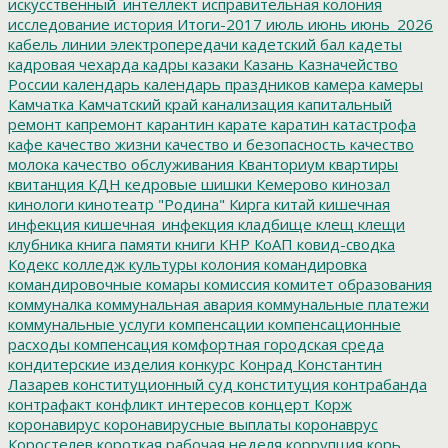
искусственный_интеллект
исправительная колония
исследование
история
Итоги-2017
июль
июнь
июнь_2026
кабель линии электропередачи
кадетский бал
кадеты
кадровая чехарда
кадры
казаки
Казань
Казначейство
России
календарь
календарь праздников
камера
камеры
Камчатка
Камчатский край
канализация
капитальный
ремонт
капремонт
карантин
карате
каратин
катастрофа
кафе
качество жизни
качество и безопасность
качество
молока
качество обслуживания
Кванториум
квартиры
квитанция
КДН
кедровые шишки
Кемерово
кинозал
кинологи
кинотеатр "Родина"
Кирга
китай
кишечная
инфекция
кишечная_инфекция
кладбище
клещ
клещи
клубника
книга памяти
книги
КНР
КоАП
ковид-сводка
Кодекс
колледж культуры
колония
командировка
командировочные
комары
комиссия
комитет образования
коммуналка
коммунальная авария
коммунальные платежи
коммунальные услуги
компенсации
компенсационные
расходы
компенсация
комфортная городская среда
кондитерские изделия
конкурс
Конрад
Константин
Лазарев
конституционный суд
конституция
контрабанда
контрафакт
конфликт интересов
концерт
Корж
коронавирус
коронавирусные выплаты
коронаврус
Коростелев
короткая рабочая неделя
коррупция
корь