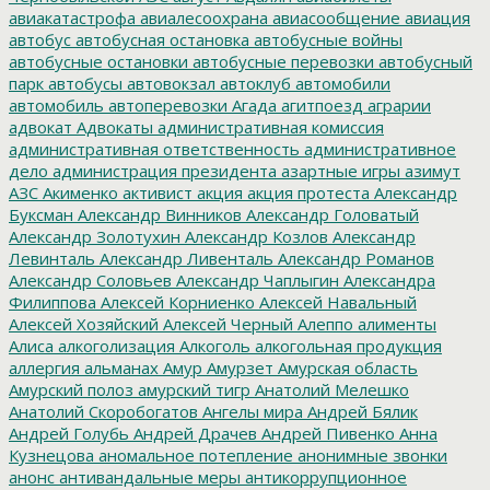
авиакатастрофа
авиалесоохрана
авиасообщение
авиация
автобус
автобусная остановка
автобусные войны
автобусные остановки
автобусные перевозки
автобусный
парк
автобусы
автовокзал
автоклуб
автомобили
автомобиль
автоперевозки
Агада
агитпоезд
аграрии
адвокат
Адвокаты
административная комиссия
административная ответственность
административное
дело
администрация президента
азартные игры
азимут
АЗС
Акименко
активист
акция
акция протеста
Александр
Буксман
Александр Винников
Александр Головатый
Александр Золотухин
Александр Козлов
Александр
Левинталь
Александр Ливенталь
Александр Романов
Александр Соловьев
Александр Чаплыгин
Александра
Филиппова
Алексей Корниенко
Алексей Навальный
Алексей Хозяйский
Алексей Черный
Алеппо
алименты
Алиса
алкоголизация
Алкоголь
алкогольная продукция
аллергия
альманах
Амур
Амурзет
Амурская область
Амурский полоз
амурский тигр
Анатолий Мелешко
Анатолий Скоробогатов
Ангелы мира
Андрей Бялик
Андрей Голубь
Андрей Драчев
Андрей Пивенко
Анна
Кузнецова
аномальное потепление
анонимные звонки
анонс
антивандальные меры
антикоррупционное