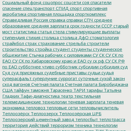
Социальный фонд
соцопрос
соцсети
соя
спасатели
спасение
спецтранспорт
СПИД
спорт
спортивная
акробатика
спортивная площадка
спорткомплекс
Справедливая Россия
справка
справки
СПЧ
среднее
образование
средняя зарплата
срок годности
СССР
старый
мост
статистика
статья
стела
стимулирующие выплаты
стипендия
стихия
столица
столица ДфО
стоматология
страйкбол
страх
страхование
стрельба
строители
строительство
стройка
студент
студенты
студенческое
общежитие
Стычка рабочих с силовиками
СУ СК
СУ СК по
ЕАО
СУ СК по Хабаровскому краю и ЕАО
су ск рф
СУ СК РФ
по ЕАО
субботнее чтиво
субботник
субсидии
субсидия
суд
Суд
суд присяжных
судебные приставы
судьи
судья
суперасфальт
суперлуние
суррогат
суточные
сухой закон
сход вагонов
Счетная палата
Счетная палата Биробиджана
США
тайфун
таможня
Тарасенко
ТАРИ
тарифы
Татьяна
Гладких
Тафи-диагностика
театр
текстильная
телемедицинские технологии
теневая зарплата
теневая
экономика
тепловоз
тепловые сети
тепловычислитель
Теплоозёрск
Теплоозерск
Теплоозёрская ЦРБ
Теплоозерский цементный завод
теплосбыт
теплотрасса
территория действий
терроризм
техника
технологии
технологический_техникум
технопарк
тигр
ТИК
Тимченко