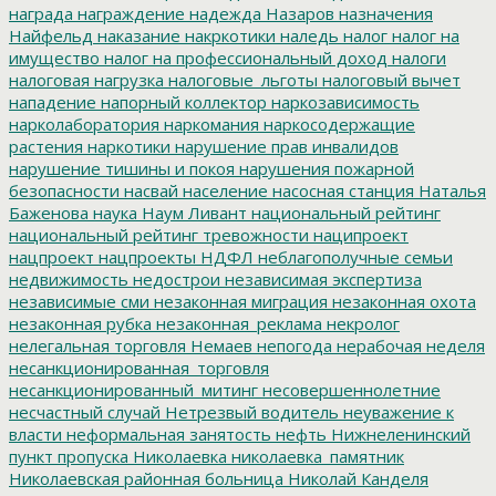
награда
награждение
надежда
Назаров
назначения
Найфельд
наказание
накркотики
наледь
налог
налог на
имущество
налог на профессиональный доход
налоги
налоговая нагрузка
налоговые_льготы
налоговый вычет
нападение
напорный коллектор
наркозависимость
нарколаборатория
наркомания
наркосодержащие
растения
наркотики
нарушение прав инвалидов
нарушение тишины и покоя
нарушения пожарной
безопасности
насвай
население
насосная станция
Наталья
Баженова
наука
Наум Ливант
национальный рейтинг
национальный рейтинг тревожности
наципроект
нацпроект
нацпроекты
НДФЛ
неблагополучные семьи
недвижимость
недострои
независимая экспертиза
независимые сми
незаконная миграция
незаконная охота
незаконная рубка
незаконная_реклама
некролог
нелегальная торговля
Немаев
непогода
нерабочая неделя
несанкционированная_торговля
несанкционированный_митинг
несовершеннолетние
несчастный случай
Нетрезвый водитель
неуважение к
власти
неформальная занятость
нефть
Нижнеленинский
пункт пропуска
Николаевка
николаевка_памятник
Николаевская районная больница
Николай Канделя