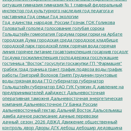
ситуация
гимназия
гимназия № 1
главный федеральный
инспектор
год культурного наследия
год педагога и
наставника
Год семьи
Год экологии
Год_единства_народов_России
Гознак
ГОК
Голикова
Головатый
гололед
голосование
голубая сорока
Гольдштейн
гомеопатия
Гордума
горки
горки на Арбате
городская Дума
городская среда
городское кладбище
городской парк
городской пляж
горячая вода
горячая
линия
горячее питание
госавтоинспекция
госархив
госдолг
Госдума
госжилинспекция
господдержка
госслужащие
гостиница "Восток"
госуслуги
госхакупки
ГП "Фармация"
грабеж
град
граница
грант
график подвоза воды
график
работы
Григорий Волохов
Грипп
Грудинин
грунтовые
воды
грязная вода
ГТО
губернатор
губернатор
Гольдштейн
губернатор ЕАО
ГУК
Гулягин
Д
давление на
предпринимателей
дайджест
Дальневосточная
оперативная таможня
Дальневосточная энергетическая
компания
Дальневосточное ГУ Банка России
дальневосточный гектар
Дальний Восток
Дальсельмаш
дамба
дачное расписание
дачные перевозки
дачный_сезон_2026
ДВЖД
Движение общественный
контроль
двор
Дворы
ДГК
дебош
дебошир
дедовщина