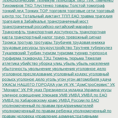
Тихомиров
ТКО
Тлустенко
товары
Толстой
томограф
тонкий лед
Тонких
ТОР
торговля
торговые сети
торговый
центр
тос
Тотальный диктант
ТПП ЕАО
травма
трагедия
трагедия в Забайкалье
трансграничный мост
трансграничный российско-китайский марафон
Транснефть
транспортная доступность
транспортная
карта
транспортный налог
траур
тревожный сигнал
Тромса
тротуар
тротуары
Трубачев
трудовая книжка
трудовые ресурсы
трудоустройство
Трутнев
туберкулез
Тукалевский
Турбин
туризм
туризмм
турнир
турпоход
турфирма
тхэквондо
ТЭЦ
Тюмень
тюрьма
Тяжелая
атлетика
убийство
уборка улиц
убыль
убыль населения
убыточность
увольнение
увольнения
уголовное дело
уголовное преследование
уголовный кодекс
уголовный
розыск
уголоное дело
уголь
угон
угон автомобиля
удача
УЖАСЫ НАШЕГО ГОРОДКА
узи
УК
УК "ДомСтроСервис"
УК
"Монарх"
УК РФ
указ Президента
укладка
Украина
укусы
уличное освещение
Улюкаев
УМВ
УМВД
УМВД по ЕАО
УМВД по Хабаровскому краю
УМВД России по ЕАО
уполномоченный по правам предпринимателей
уполномоченный по правам ребенка
уполномоченный по
правам человека
управление административными