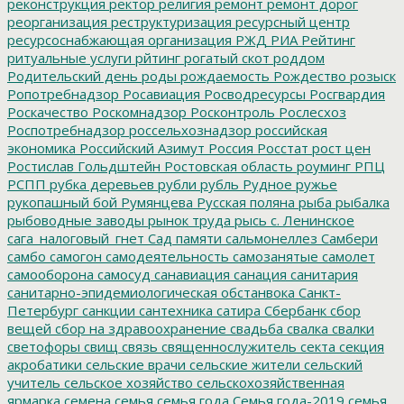
реконструкция
ректор
религия
ремонт
ремонт дорог
реорганизация
реструктуризация
ресурсный центр
ресурсоснабжающая организация
РЖД
РИА Рейтинг
ритуальные услуги
рйтинг
рогатый скот
роддом
Родительский день
роды
рождаемость
Рождество
розыск
Ропотребнадзор
Росавиация
Росводресурсы
Росгвардия
Роскачество
Роскомнадзор
Росконтроль
Рослесхоз
Роспотребнадзор
россельхознадзор
российская
экономика
Российский Азимут
Россия
Росстат
рост цен
Ростислав Гольдштейн
Ростовская область
роуминг
РПЦ
РСПП
рубка деревьев
рубли
рубль
Рудное
ружье
рукопашный бой
Румянцева
Русская поляна
рыба
рыбалка
рыбоводные заводы
рынок труда
рысь
с. Ленинское
сага_налоговый_гнет
Сад памяти
сальмонеллез
Самбери
самбо
самогон
самодеятельность
самозанятые
самолет
самооборона
самосуд
санавиация
санация
санитария
санитарно-эпидемиологическая обстанвока
Санкт-
Петербург
санкции
сантехника
сатира
Сбербанк
сбор
вещей
сбор на здравоохранение
свадьба
свалка
свалки
светофоры
свищ
связь
священнослужитель
секта
секция
акробатики
сельские врачи
сельские жители
сельский
учитель
сельское хозяйство
сельскохозяйственная
ярмарка
семена
семья
семья года
Семья года-2019
семья