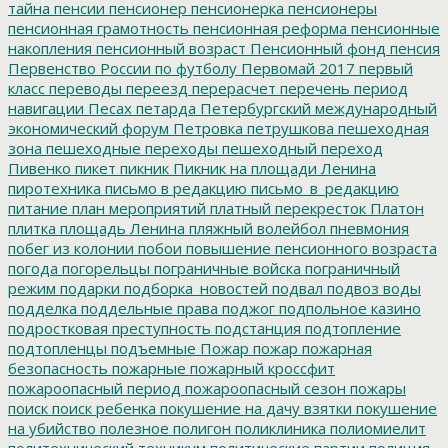
тайна
пенсии
пенсионер
пенсионерка
пенсионеры
пенсионная грамотность
пенсионная реформа
пенсионные
накопления
пенсионный возраст
Пенсионный фонд
пенсия
Первенство России по футболу
Первомай 2017
первый
класс
переводы
переезд
перерасчет
перечень
период
навигации
Песах
петарда
Петербургский международный
экономический форум
Петровка
петрушкова
пешеходная
зона
пешеходные переходы
пешеходный переход
Пивенко
пикет
пикник
Пикник на площади Ленина
пиротехника
письмо в редакцию
письмо_в_редакцию
питание
план мероприятий
платный перекресток
Платон
плитка
площадь Ленина
пляжный волейбол
пневмония
побег из колонии
побои
повышение пенсионного возраста
погода
погорельцы
пограничные войска
пограничный
режим
подарки
подборка_новостей
подвал
подвоз воды
подделка
поддельные права
поджог
подпольное казино
подростковая преступность
подстанция
подтопление
подтопленцы
подъемные
Пожар
пожар
пожарная
безопасность
пожарные
пожарный кроссфит
пожароопасный период
пожароопасный сезон
пожары
поиск
поиск ребенка
покушение на дачу взятки
покушение
на убийство
полезное
полигон
поликлиника
полиомиелит
политехнический техникум
политические партии
полиция