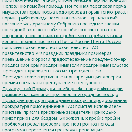
Половинко
помойки
помощь
Понтонная переправа
порча
имущества
порыв
порыв водопровода
порыв теплотрассы
порыв трубопровода
посевная
поселок Партизанский
послание Федеральному Собранию
последние звонки
последний звонок
пособие
пособия
постинтернатное
сопровождение
посылка
потребители
потребительская
корзина
похищение
почта
Почта России
Почта_России
пошлины
правительство
правительство ЕАО
правительство РФ
праздник
праздники
праймериз
превышение скорости
предостережение
предпенсионер
предпенсионеры
предприниматели
предпринимательство
Президент
президент России
Президент РФ
Президентские спортивные игры
презумпция доверия
премия
препараты
преступление
преступность
Приамурский
Приамурье
приборы фотовидеофиксации
прививочная кампания
приговор
пригородные поезда
Приморье
природа
природные пожары
природоохранная
прокуратура
присоединение ЕАО
пристав-исполнитель
приставы
присяга
присяжные заседатели
Приходько
приют
приют для бездомных животных
пробка
пробки
проблемы
провал
проверка
прогноз
прогноз погоды
программа переселения
программа реновации