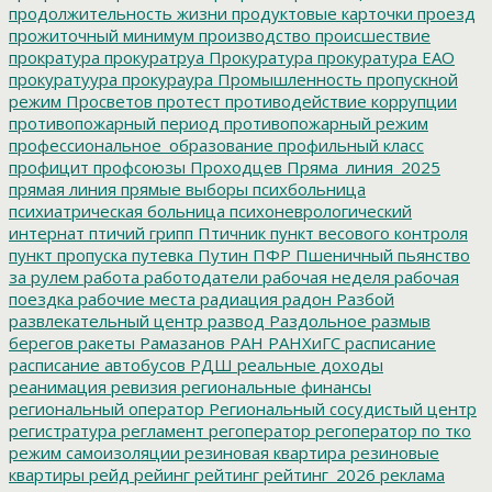
продолжительность жизни
продуктовые карточки
проезд
прожиточный минимум
производство
происшествие
прократура
прокуратруа
Прокуратура
прокуратура ЕАО
прокуратуура
прокураура
Промышленность
пропускной
режим
Просветов
протест
противодействие коррупции
противопожарный период
противопожарный режим
профессиональное_образование
профильный класс
профицит
профсоюзы
Проходцев
Пряма_линия_2025
прямая линия
прямые выборы
психбольница
психиатрическая больница
психоневрологический
интернат
птичий грипп
Птичник
пункт весового контроля
пункт пропуска
путевка
Путин
ПФР
Пшеничный
пьянство
за рулем
работа
работодатели
рабочая неделя
рабочая
поездка
рабочие места
радиация
радон
Разбой
развлекательный центр
развод
Раздольное
размыв
берегов
ракеты
Рамазанов
РАН
РАНХиГС
расписание
расписание автобусов
РДШ
реальные доходы
реанимация
ревизия
региональные финансы
региональный оператор
Региональный сосудистый центр
регистратура
регламент
регоператор
регоператор по тко
режим самоизоляции
резиновая квартира
резиновые
квартиры
рейд
рейинг
рейтинг
рейтинг_2026
реклама