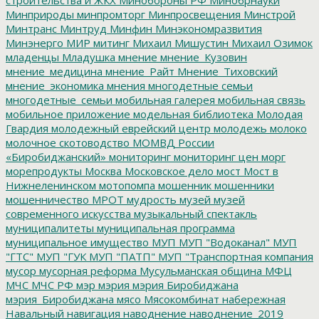
Минприроды
минпромторг
Минпросвещения
Минстрой
Минтранс
Минтруд
Минфин
Минэкономразвития
Минэнерго
МИР
митинг
Михаил Мишустин
Михаил Озимок
младенцы
Младушка
мнение
мнение_Кузовин
мнение_медицина
мнение_Райт
Мнение_Тиховский
мнение_экономика
мнения
многодетные семьи
многодетные_семьи
мобильная галерея
мобильная связь
мобильное приложение
модельная библиотека
Молодая
Гвардия
молодежный еврейский центр
молодежь
молоко
молочное скотоводство
МОМВД России
«Биробиджанский»
мониторинг
мониторинг цен
морг
морепродукты
Москва
Московское дело
мост
Мост в
Нижнеленинском
мотопомпа
мошенник
мошенники
мошенничество
МРОТ
мудрость
музей
музей
современного искусства
музыкальный спектакль
муниципалитеты
муниципальная программа
муниципальное имущество
МУП
МУП "Водоканал"
МУП
"ГТС"
МУП "ГУК
МУП "ПАТП"
МУП "Транспортная компания
мусор
мусорная реформа
Мусульманская община
МФЦ
МЧС
МЧС РФ
мэр
мэрия
мэрия Биробиджана
мэрия_Биробиджана
мясо
Мясокомбинат
набережная
Навальный
навигация
наводнение
наводнение_2019