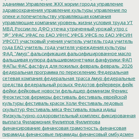
зданиями
Управление ЖКХ мэрии города
управление
здравоохранения
управление культуры
управление по
опеке и попечительству
управляющая компания
управляющие компании
уровень жизни
условия труда
УТ
МВД России по ДФО
утечка
утраченный урожай
утро с
"@"
УФАС
УФАС по ЕАО
УФНС
УФСБ
УФСБ по ЕАО
УФСИН
УФССП
участковый
учения
учитель
учитель года
учитель
года ЕАО
учитель_года
учителя
учреждения культуры
ФАД "Амур"
фальсификация
фальсифицированное масло
фальшивая купюра
фальшивомонетчики
фанфурики
ФАП
ФАПы
ФАС
фастфуд для пожилых
февраль
февраль_2026
федеральная программа по переселению
Федеральная
сетевая компания
федеральная трасса Амур
федеральные
средства
федеральный розыск
Федотов
фейерверк
фейк
фейки
фейковые новости
фельдшер
феминизм
Феникс
Феоктистов
фермеры
фестиваль
фестиваль еврейской
культуры
фестиваль красок Холи
Фестиваль ледовых
скульптур
Фестиваль мяса
Фестиваль языка идиш
Физкультурно-оздоровительный комплекс
фиксированная
выплата
Филармония
Филиппов
Филиппова
финансирование
финансовая грамотность
финансовая
пирамида
финансовые пирамиды
финансовый омбудсмен