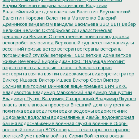
Вадим Зингман
вакцина
вакцинация
Валдгейм
Валдгеймский детдом
валежник
Валентин Брусиловский
Валентин Коровин
Валентина Матвиенко
Валерий
Дранников
вандализм
вандалы
Васильева
ВВО
ВВП
Вебер
Великан
Великая Октябрьская социалистическая
революция
Великая Отечественная война
велодорожка
велопробег
велосипед
Верховный суд
весенние каникулы
весенний призыв
ветер
ветеран
ветераны
ветераны
пограничной службы
ветераны_СВО
ветхие дома
ветхое
жилье
Вечерний Биробиджан
ВЖС "Надежда России"
взрыв
взрыв газа
взрыв газового баллона
взрыв
метеорита
взятка
взятки
видеокамеры
видеорегистратор
Виктор Ишавев
Виктор Ишаев
Виктор Орёл
Виктор
Солнцев
викторина
Винников
вице-премьер
ВИЧ
ВККС
Владивосток
Владимир Марковский
Владимир Мишустин
Владимир Путин
Владимир Сахаровский
Владимир Якушев
власть
внеплановая проверка
Внешний долг
внутренняя
политика
вода
водители
водка
водоемы
водоисточник
Водоканал
водолазы
водоналивные дамбы
водонапорная
башня
водоснабжение
военная служба
военные сборы
военный комиссар
ВОЗ
возврат_стеклотары
возгорание
воинский учет
война
война в Сирии
Войтенков
вокзал