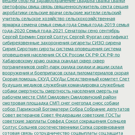
вещей
сбор на здравоохранение
свадьба
свалка
свалки
светофоры
свищ
связь
священнослужитель
секта
секция
акробатики
сельские врачи
сельские жители
сельский
учитель
сельское хозяйство
сельскохозяйственная
ярмарка
семена
семья
семья года
Семья года-2019
семья
года-2020
Семья года-2021
Сенаторы
сено
сентябрь
Сергей Ерёмин
Сергей Солтус
Сергей Фургал
сертификат
сибиреязвенные захоронения
сигареты
СИЗО
сирена
Сирия
Сироткин
сироты
система оповещения
система
оповещения населения
СК
СК России
СК РФ
СК РФ по
Хабаровскому краю
сказка
скандал
сквер
сквер
пограничников
скейт-парк
скидка
скидки и акции
склад
вооружения и боеприпасов
склад пиломатериалов
скорая
Скорая помощь
СКУД
СКУДы
Следственный комитет
Слет
будущих медиков
служебная командировка
служебные
собаки
смертность
смертность населения
смерть на
рабочем месте
СМИ
Смидович
Смидовичский район
смотровая площадка
СМП
снег
снегопад
снюс
собаки
собор Парижской Богоматери
Собра
Собрание депутатов
Совет ветеранов
Совет Федерации
советские ГОСТы
советские зарплаты
Совфед
Сокол
сокращения
Солнцев
Солтус
Солцнев
соотечественники
Сопка
соревнования
сотовая связь
сотрудничество
соцвыплаты
соцзащита