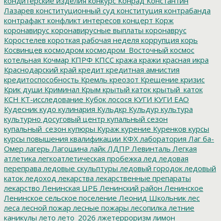
кондитерские изделия
конкурс
Конрад
Константин
Лазарев
конституционный суд
конституция
контрабанда
контрафакт
конфликт интересов
концерт
Корж
коронавирус
коронавирусные выплаты
коронаврус
Коростелев
короткая рабочая неделя
коррупция
корь
Косвинцев
космодром
космодром_Восточный
космос
котельная
Кочмар
КПРФ
КПСС
кража
кражи
красная икра
Краснодарский край
кредит
кредитная амнистия
кредитоспособность
Кремль
креозот
Крещение
кризис
Крик души
Криминал
Крым
крытый каток
крытый_каток
КСН
КТ-исследование
Кубок лосося
КУГИ
КУГИ ЕАО
Кудесник
кудо
кулинария
Кульдкр
Кульдур
культура
культурно досуговый центр
купальный сезон
купальный_сезон
купюры
Кураж
курение
Куренков
курсы
курсы повышения квалификации
КФХ
лаборатория
Лаг ба-
Омер
лагерь
Лагошина
лайк
ЛДПР
Левинталь
Легкая
атлетика
легкоатлетическая пробежка
лед
ледовая
переправа
ледовые скульптуры
ледовый городок
ледовый
каток
ледоход
лекарства
лекарственные препараты
лекарство
Ленинская ЦРБ
Ленинский район
Ленинское
Ленинское сельское поселение
Леонид Школьник
лес
леса
лесной пожар
лесные пожары
лесопилка
летние
каникулы
лето
лето_2026
лжетерроризм
лимон