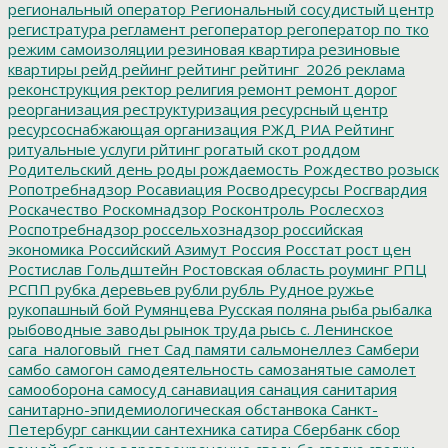
региональный оператор
Региональный сосудистый центр
регистратура
регламент
регоператор
регоператор по тко
режим самоизоляции
резиновая квартира
резиновые
квартиры
рейд
рейинг
рейтинг
рейтинг_2026
реклама
реконструкция
ректор
религия
ремонт
ремонт дорог
реорганизация
реструктуризация
ресурсный центр
ресурсоснабжающая организация
РЖД
РИА Рейтинг
ритуальные услуги
рйтинг
рогатый скот
роддом
Родительский день
роды
рождаемость
Рождество
розыск
Ропотребнадзор
Росавиация
Росводресурсы
Росгвардия
Роскачество
Роскомнадзор
Росконтроль
Рослесхоз
Роспотребнадзор
россельхознадзор
российская
экономика
Российский Азимут
Россия
Росстат
рост цен
Ростислав Гольдштейн
Ростовская область
роуминг
РПЦ
РСПП
рубка деревьев
рубли
рубль
Рудное
ружье
рукопашный бой
Румянцева
Русская поляна
рыба
рыбалка
рыбоводные заводы
рынок труда
рысь
с. Ленинское
сага_налоговый_гнет
Сад памяти
сальмонеллез
Самбери
самбо
самогон
самодеятельность
самозанятые
самолет
самооборона
самосуд
санавиация
санация
санитария
санитарно-эпидемиологическая обстанвока
Санкт-
Петербург
санкции
сантехника
сатира
Сбербанк
сбор