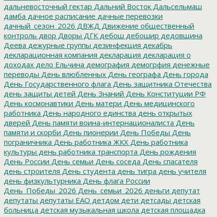
дальневосточный гектар
Дальний Восток
Дальсельмаш
дамба
дачное расписание
дачные перевозки
дачный_сезон_2026
ДВЖД
Движение общественный
контроль
двор
Дворы
ДГК
дебош
дебошир
дедовщина
Деева
дежурные группы
дезинфекция
декабрь
декларационная компания
декларация
декларация о
доходах
дело Ельчина
демография
демогрфия
денежные
переводы
День влюбленных
День географа
День города
День Государственного флага
День защитника Отечества
день защиты детей
День Знаний
День Конституции РФ
День космонавтики
День матери
День медицинского
работника
День народного единства
день открытых
дверей
День памяти воина-интернационалиста
День
памяти и скорби
День пионерии
День Победы
День
пограничника
День работника ЖКХ
День работника
культуры
день работника транспорта
День рождения
День России
День семьи
День соседа
День спасателя
день строителя
День студента
день тигра
день учителя
день физкультурника
День флага России
День_Победы_2026
День_семьи_2026
деньги
депутат
депутаты
депутаты ЕАО
детдом
дети
детсады
детская
больница
детская музыкальная школа
детская площадка