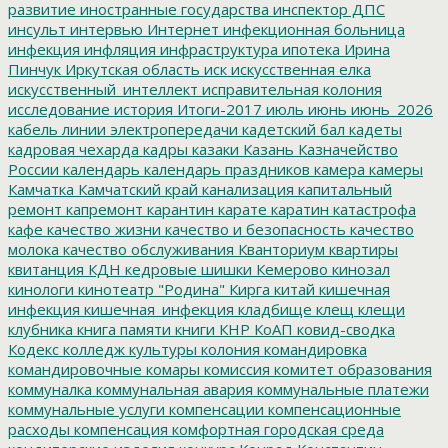
развитие
иностранные государства
инспектор ДПС
инсульт
интервью
Интернет
инфекционная больница
инфекция
инфляция
инфраструктура
ипотека
Ирина
Пинчук
Иркутская область
иск
искусственная елка
искусственный_интеллект
исправительная колония
исследование
история
Итоги-2017
июль
июнь
июнь_2026
кабель линии электропередачи
кадетский бал
кадеты
кадровая чехарда
кадры
казаки
Казань
Казначейство
России
календарь
календарь праздников
камера
камеры
Камчатка
Камчатский край
канализация
капитальный
ремонт
капремонт
карантин
карате
каратин
катастрофа
кафе
качество жизни
качество и безопасность
качество
молока
качество обслуживания
Кванториум
квартиры
квитанция
КДН
кедровые шишки
Кемерово
кинозал
кинологи
кинотеатр "Родина"
Кирга
китай
кишечная
инфекция
кишечная_инфекция
кладбище
клещ
клещи
клубника
книга памяти
книги
КНР
КоАП
ковид-сводка
Кодекс
колледж культуры
колония
командировка
командировочные
комары
комиссия
комитет образования
коммуналка
коммунальная авария
коммунальные платежи
коммунальные услуги
компенсации
компенсационные
расходы
компенсация
комфортная городская среда