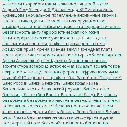
Анатолий Скоробогатов
Ангелы мира
Андрей Бялик
Андрей Голубь
Андрей Драчев
Андрей Пивенко
Анна
Кузнецова
аномальное потепление
анонимные звонки
анонс
антивандальные меры
антикоррупционное
законодательство
антисанитария
антитеррористическая
безопасность
антитеррористическая комиссия
антитеррористические учения
АО "ДГК"
АО "ДРСК"
апелляция
аппарат видеофиксации
апрель
аптека
Арашуков
Арбат
Арена
аренда земли
арендная плата
арест
арест счетов
Армия
Арнаполин
арт-объекты
Артеев
Артём Акименко
Артём Куликов
Архангельск
архив
архитектура
астероид
астрономия
асфальт
асфальтовое
покрытие
Атлет
аудиенция
аферисты
африканская чума
свиней
АЧС
аэропорт
аэрофлот
бал
банк
банк "Открытие"
Банк России
банки
банкноты
банковская карта
банковские_карты
банковский роуминг
банкротство
барельеф
баскетбол
Бастак
Бастрыкин
батут
Бедность
бездомные
бездомные животные
безналичные платежи
Безопасное колесо-2019
безопасность
Безопасные и
качественные дороги
безработица
белка
бензин
Беринг
Берл Лазар
бесплатные лекарства
Бессмертные дела
Бессмертный полк
бесхозяйственность
бешенство