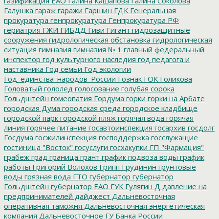
газификация ЕАО
Галина Кашапова
Галина Соколова
Галушка
гараж
гаражи
Гаршин
ГДК
Генеральная
прокуратура
генпрокуратура
Генпрокуратура РФ
гериатрия
ГЖИ
ГИБДД
Гиви
Гигант
гидрозащитные
сооружения
гидрологическая обстановка
гидрологическая
ситуация
гимназия
гимназия № 1
главный федеральный
инспектор
год культурного наследия
год педагога и
наставника
Год семьи
Год экологии
Год_единства_народов_России
Гознак
ГОК
Голикова
Головатый
гололед
голосование
голубая сорока
Гольдштейн
гомеопатия
Гордума
горки
горки на Арбате
городская Дума
городская среда
городское кладбище
городской парк
городской пляж
горячая вода
горячая
линия
горячее питание
госавтоинспекция
госархив
госдолг
Госдума
госжилинспекция
господдержка
госслужащие
гостиница "Восток"
госуслуги
госхакупки
ГП "Фармация"
грабеж
град
граница
грант
график подвоза воды
график
работы
Григорий Волохов
Грипп
Грудинин
грунтовые
воды
грязная вода
ГТО
губернатор
губернатор
Гольдштейн
губернатор ЕАО
ГУК
Гулягин
Д
давление на
предпринимателей
дайджест
Дальневосточная
оперативная таможня
Дальневосточная энергетическая
компания
Дальневосточное ГУ Банка России