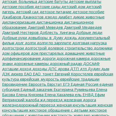
детская_больница
детские батуты
детские выплаты
детские пособия
детские сады
детский дом
детский
лагерь
детский сад
детское питание
детское пособие
Джабаров
Джанхотов
дзюдо
диабет
дикие животные
диспансеризация
дистанционка
дистанционное
образование
Дмитрий Меведев
Дмитрий Медведев
Дмитрий Нестеров
Доблесть_Хингана
Добрые люди
Добрые руки
довыборы_в_Думу
дождь
документальный
фильм
долг
долги
долги по зарплате
долговая нагрузка
долгострои
долгострой
долевое строительство
должники
дом офицеров
дом престарелых
домашние животные
допфинансирование
дороги
дорожная камера
дорожные
знаки
дорожные камеры
дорожный радар
ДОСААФ
дотации
доход
доходы
ДПС
дрова
ДТП
дтп
Дудин
дым
ДЭК
дюкер
ЕАО
ЕАО_тонет
Евгений Коростелев
еврейская
культура
еврейская_мудрость
еврейские традиции
Евровидение
Евросеть
Еврстат
ЕГЭ
Единая Россия
единая
субсидия
Единый заказчик
Екатерина Румянцева
Елена
Басова
Елена Князева
Елена Хахалева
ель
ЕНВД
Ефим
Вепринский
жалоба
жд переезд
железная дорога
железнодорожный переезд
женская кнсультация
женская
консультация
жестокое обращение с детьми
жестокое
обращение с животными
жестокость
живодер
живопись