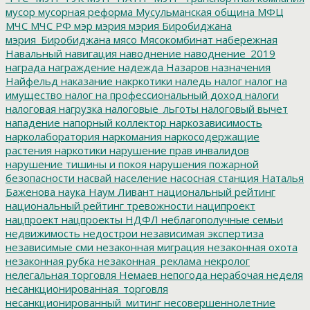
мусор
мусорная реформа
Мусульманская община
МФЦ
МЧС
МЧС РФ
мэр
мэрия
мэрия Биробиджана
мэрия_Биробиджана
мясо
Мясокомбинат
набережная
Навальный
навигация
наводнение
наводнение_2019
награда
награждение
надежда
Назаров
назначения
Найфельд
наказание
накркотики
наледь
налог
налог на
имущество
налог на профессиональный доход
налоги
налоговая нагрузка
налоговые_льготы
налоговый вычет
нападение
напорный коллектор
наркозависимость
нарколаборатория
наркомания
наркосодержащие
растения
наркотики
нарушение прав инвалидов
нарушение тишины и покоя
нарушения пожарной
безопасности
насвай
население
насосная станция
Наталья
Баженова
наука
Наум Ливант
национальный рейтинг
национальный рейтинг тревожности
наципроект
нацпроект
нацпроекты
НДФЛ
неблагополучные семьи
недвижимость
недострои
независимая экспертиза
независимые сми
незаконная миграция
незаконная охота
незаконная рубка
незаконная_реклама
некролог
нелегальная торговля
Немаев
непогода
нерабочая неделя
несанкционированная_торговля
несанкционированный_митинг
несовершеннолетние