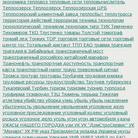
экономика
тепловоз
тепловые сети
тепловычислитель
Теплоозерск
Теплоозёрск
Теплоозёрская ЦРБ
Теплоозерский цементный завод
теплосбыт
теплотрасса
территория действий
терроризм
техника
технологии
технологический_техникум
технопарк
тигр
ТИК
Тимченко
Тихомиров
ТКО
Тлустенко
товары
Толстой
томограф
тонкий лед
Тонких
ТОР
торговля
торговые сети
торговый
центр
тос
Тотальный диктант
ТПП ЕАО
травма
трагедия
трагедия в Забайкалье
трансграничный мост
трансграничный российско-китайский марафон
Транснефть
транспортная доступность
транспортная
карта
транспортный налог
траур
тревожный сигнал
Тромса
тротуар
тротуары
Трубачев
трудовая книжка
трудовые ресурсы
трудоустройство
Трутнев
туберкулез
Тукалевский
Турбин
туризм
туризмм
турнир
турпоход
турфирма
тхэквондо
ТЭЦ
Тюмень
тюрьма
Тяжелая
атлетика
убийство
уборка улиц
убыль
убыль населения
убыточность
увольнение
увольнения
уголовное дело
уголовное преследование
уголовный кодекс
уголовный
розыск
уголоное дело
уголь
угон
угон автомобиля
удача
УЖАСЫ НАШЕГО ГОРОДКА
узи
УК
УК "ДомСтроСервис"
УК
"Монарх"
УК РФ
указ Президента
укладка
Украина
укусы
уличное освещение
Улюкаев
УМВ
УМВД
УМВД по ЕАО