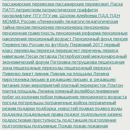
пассажирские перевозки
пассажирские перевозки\
Пасха
ПАТП
патриотизм
патриотическое граффити
пауэрлифтинг
ПГУ
ПГУ им. Шолом-Алейхема
ПДД
ПДН
МОМВД России «Ленинский»
педагоги
педагогическая
тайна
пенсии
пенсионер
пенсионерка
пенсионеры
пенсионная грамотность
пенсионная реформа
пенсионные
накопления
пенсионный возраст
Пенсионный фонд
пенсия
Первенство России по футболу
Первомай 2017
первый
класс
переводы
переезд
перерасчет
перечень
период
навигации
Песах
петарда
Петербургский международный
экономический форум
Петровка
петрушкова
пешеходная
зона
пешеходные переходы
пешеходный переход
Пивенко
пикет
пикник
Пикник на площади Ленина
пиротехника
письмо в редакцию
письмо_в_редакцию
питание
план мероприятий
платный перекресток
Платон
плитка
площадь Ленина
пляжный волейбол
пневмония
побег из колонии
побои
повышение пенсионного возраста
погода
погорельцы
пограничные войска
пограничный
режим
подарки
подборка_новостей
подвал
подвоз воды
подделка
поддельные права
поджог
подпольное казино
подростковая преступность
подстанция
подтопление
подтопленцы
подъемные
Пожар
пожар
пожарная