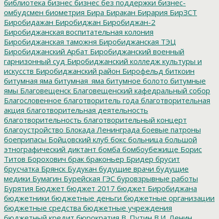
библиотека
бизнес
бизнес без поддержки
бизнес-
омбудсмен
биометрия
Бира
Биракан
Бирария
БирЗСТ
Биробидажан
Биробиджан
Биробиджан-2
Биробиджанская воспитательная колония
Биробиджанская таможня
Биробиджанская ТЭЦ
Биробиджанский Арбат
Биробиджанский военный
гарнизонный суд
Биробиджанский колледж культуры и
искусств
Биробиджанский район
Бирофельд
биткоин
битумная яма
битумная_яма
битумное болото
битумные
ямы
Благовещенск
Благовещенский кафедральный собор
Благословенное
благотворитель года
благотворительная
акция
благотворительная деятельность
благотворительность
благотворительный концерт
благоустройство
Блокада Ленинграда
боевые патроны
боеприпасы
Бойцовский клуб
бокс
больница
большой
этнографический диктант
бомба
бомбоубежище
Борис
Титов
Борохович
брак
браконьер
Бридер
брусит
брусчатка
Брянск
Будукан
будущие врачи
будущие
медики
Бумагин
Бурейская ГЭС
буровзрывные работы
Бурятия
Бюджет
бюджет 2017
бюджет Биробиджана
бюджетники
бюджетные деньги
бюджетные организации
бюджетные средства
бюджетные учреждения
бюджетный кредит
бюрократия
В. Путин
В.И. Ленин