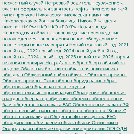
несчастный случай
Нетрезвый водитель
неуважение к
власти
неформальная занятость
нефть
Нижнеленинский
пункт пропуска
Николаевка
николаевка_памятник
Николаевская районная больница
Николай Канделя
никотин
НК РФ
НКО
НКО «РОКР»
Новая звезда
Новгородская область
нововвведение
нововведение
нововведениея
нововведения
новое_оборудование
новые люди
новые маршруты
Новый год
новый год_2021
новый год_2022
новый год_2024
новый учебный год
новый_год_2024
новый_год_2025
новый_год_2026
нормы
питания
норовирус
Нотр-Дам
ноябрь
обзор событий за
неделю
Областная больница
областная поликлиника
облздрав
Облученский район
облучье
Облэнергоремонт
Облэнергоремонт Плюс
обман
оборудование
образ
образование
образовательные курсы
образовательные_организации
Обращение
обращения
граждан
обсерватор
обучение
общепит
общественная
баня
общественная палата ЕАО
Общественная палата РФ
общественный транспорт
общество
общество "Знание"
общество инвалидов
Общество фотоискусства ЕАО
объединение
объявления
обыск
обыски
Овчинников
Огородова
ограбление
ограничение движения
ОГЭ
ОДН