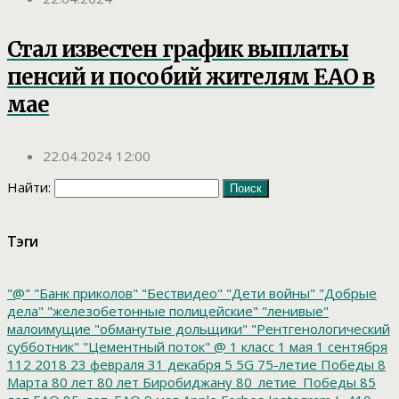
Стал известен график выплаты
пенсий и пособий жителям ЕАО в
мае
22.04.2024 12:00
Найти:
Тэги
"@"
"Банк приколов"
"Бествидео"
"Дети войны"
"Добрые
дела"
"железобетонные полицейские"
"ленивые"
малоимущие
"обманутые дольщики"
"Рентгенологический
субботник"
"Цементный поток"
@
1 класс
1 мая
1 сентября
112
2018
23 февраля
31 декабря
5
5G
75-летие Победы
8
Марта
80 лет
80 лет Биробиджану
80_летие_Победы
85