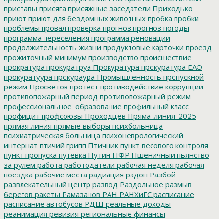
приставы
присяга
присяжные заседатели
Приходько
приют
приют для бездомных животных
пробка
пробки
проблемы
провал
проверка
прогноз
прогноз погоды
программа переселения
программа реновации
продолжительность жизни
продуктовые карточки
проезд
прожиточный минимум
производство
происшествие
прократура
прокуратруа
Прокуратура
прокуратура ЕАО
прокуратуура
прокураура
Промышленность
пропускной
режим
Просветов
протест
противодействие коррупции
противопожарный период
противопожарный режим
профессиональное_образование
профильный класс
профицит
профсоюзы
Проходцев
Пряма_линия_2025
прямая линия
прямые выборы
психбольница
психиатрическая больница
психоневрологический
интернат
птичий грипп
Птичник
пункт весового контроля
пункт пропуска
путевка
Путин
ПФР
Пшеничный
пьянство
за рулем
работа
работодатели
рабочая неделя
рабочая
поездка
рабочие места
радиация
радон
Разбой
развлекательный центр
развод
Раздольное
размыв
берегов
ракеты
Рамазанов
РАН
РАНХиГС
расписание
расписание автобусов
РДШ
реальные доходы
реанимация
ревизия
региональные финансы