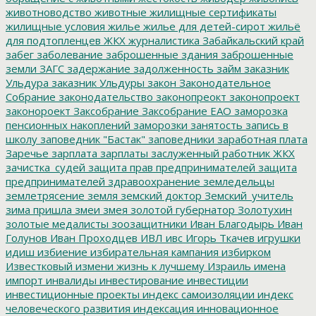
животноводство
животные
жилищные сертификаты
жилищные условия
жилье
жилье для детей-сирот
жильё
для подтопленцев
ЖКХ
журналистика
Забайкальский край
забег
заболевание
заброшенные здания
заброшенные
земли
ЗАГС
задержание
задолженность
займ
заказник
Ульдура
заказник Ульдуры
закон
Законодательное
Собрание
законодательство
законопреокт
законопроект
законороект
Заксобрание
Заксобрание ЕАО
заморозка
пенсионных накоплений
заморозки
занятость
запись в
школу
заповедник "Бастак"
заповедники
заработная плата
Заречье
зарплата
зарплаты
заслуженный работник ЖКХ
зачистка_судей
защита прав предпринимателей
защита
предпринимателей
здравоохранение
земледельцы
землетрясение
земля
земский доктор
Земский_учитель
зима пришла
змеи
змея
золотой губернатор
Золотухин
золотые медалисты
зоозащитники
Иван Благодырь
Иван
Голунов
Иван Проходцев
ИВЛ
ивс
Игорь Ткачев
игрушки
идиш
избиение
избирательная кампания
избирком
Известковый
измени жизнь к лучшему
Израиль
имена
импорт
инвалиды
инвестирование
инвестиции
инвестиционные проекты
индекс самоизоляции
индекс
человеческого развития
индексация
инновационное