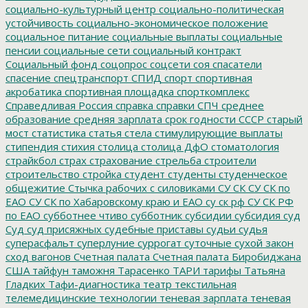
социально-культурный центр
социально-политическая
устойчивость
социально-экономическое положение
социальное питание
социальные выплаты
социальные
пенсии
социальные сети
социальный контракт
Социальный фонд
соцопрос
соцсети
соя
спасатели
спасение
спецтранспорт
СПИД
спорт
спортивная
акробатика
спортивная площадка
спорткомплекс
Справедливая Россия
справка
справки
СПЧ
среднее
образование
средняя зарплата
срок годности
СССР
старый
мост
статистика
статья
стела
стимулирующие выплаты
стипендия
стихия
столица
столица ДфО
стоматология
страйкбол
страх
страхование
стрельба
строители
строительство
стройка
студент
студенты
студенческое
общежитие
Стычка рабочих с силовиками
СУ СК
СУ СК по
ЕАО
СУ СК по Хабаровскому краю и ЕАО
су ск рф
СУ СК РФ
по ЕАО
субботнее чтиво
субботник
субсидии
субсидия
суд
Суд
суд присяжных
судебные приставы
судьи
судья
суперасфальт
суперлуние
суррогат
суточные
сухой закон
сход вагонов
Счетная палата
Счетная палата Биробиджана
США
тайфун
таможня
Тарасенко
ТАРИ
тарифы
Татьяна
Гладких
Тафи-диагностика
театр
текстильная
телемедицинские технологии
теневая зарплата
теневая