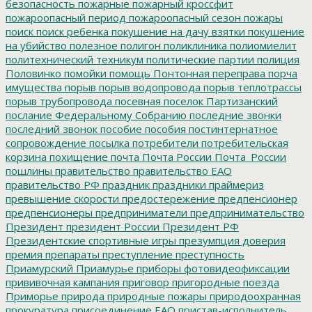
безопасность
пожарные
пожарный кроссфит
пожароопасный период
пожароопасный сезон
пожары
поиск
поиск ребенка
покушение на дачу взятки
покушение
на убийство
полезное
полигон
поликлиника
полиомиелит
политехнический техникум
политические партии
полиция
Половинко
помойки
помощь
Понтонная переправа
порча
имущества
порыв
порыв водопровода
порыв теплотрассы
порыв трубопровода
посевная
поселок Партизанский
послание Федеральному Собранию
последние звонки
последний звонок
пособие
пособия
постинтернатное
сопровождение
посылка
потребители
потребительская
корзина
похищение
почта
Почта России
Почта_России
пошлины
правительство
правительство ЕАО
правительство РФ
праздник
праздники
праймериз
превышение скорости
предостережение
предпенсионер
предпенсионеры
предприниматели
предпринимательство
Президент
президент России
Президент РФ
Президентские спортивные игры
презумпция доверия
премия
препараты
преступление
преступность
Приамурский
Приамурье
приборы фотовидеофиксации
прививочная кампания
приговор
пригородные поезда
Приморье
природа
природные пожары
природоохранная
прокуратура
присоединение ЕАО
пристав-исполнитель