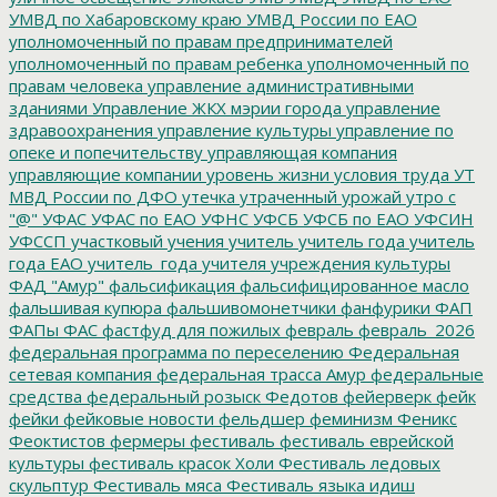
УМВД по Хабаровскому краю
УМВД России по ЕАО
уполномоченный по правам предпринимателей
уполномоченный по правам ребенка
уполномоченный по
правам человека
управление административными
зданиями
Управление ЖКХ мэрии города
управление
здравоохранения
управление культуры
управление по
опеке и попечительству
управляющая компания
управляющие компании
уровень жизни
условия труда
УТ
МВД России по ДФО
утечка
утраченный урожай
утро с
"@"
УФАС
УФАС по ЕАО
УФНС
УФСБ
УФСБ по ЕАО
УФСИН
УФССП
участковый
учения
учитель
учитель года
учитель
года ЕАО
учитель_года
учителя
учреждения культуры
ФАД "Амур"
фальсификация
фальсифицированное масло
фальшивая купюра
фальшивомонетчики
фанфурики
ФАП
ФАПы
ФАС
фастфуд для пожилых
февраль
февраль_2026
федеральная программа по переселению
Федеральная
сетевая компания
федеральная трасса Амур
федеральные
средства
федеральный розыск
Федотов
фейерверк
фейк
фейки
фейковые новости
фельдшер
феминизм
Феникс
Феоктистов
фермеры
фестиваль
фестиваль еврейской
культуры
фестиваль красок Холи
Фестиваль ледовых
скульптур
Фестиваль мяса
Фестиваль языка идиш