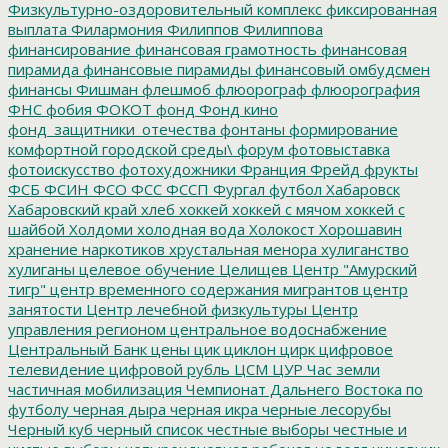
Физкультурно-оздоровительный комплекс
фиксированная
выплата
Филармония
Филиппов
Филиппова
финансирование
финансовая грамотность
финансовая
пирамида
финансовые пирамиды
финансовый омбудсмен
финансы
Фишман
флешмоб
флюорограф
флюорография
ФНС
фобия
ФОКОТ
фонд
Фонд кино
фонд_защитники_отечества
фонтаны
формирование
комфортной городской среды\
форум
фотовыставка
фотоискусство
фотохудожники
Франция
Фрейд
фрукты
ФСБ
ФСИН
ФСО
ФСС
ФССП
Фургал
футбол
Хабаровск
Хабаровский край
хлеб
хоккей
хоккей с мячом
хоккей с
шайбой
Холдоми
холодная вода
Холокост
Хорошавин
хранение наркотиков
хрустальная менора
хулиганство
хулиганы
целевое обучение
Целищев
Центр "Амурский
тигр"
центр временного содержания мигрантов
центр
занятости
Центр лечебной физкультуры
Центр
управления регионом
центральное водоснабжение
Центральный Банк
цены
цик
циклон
цирк
цифровое
телевидение
цифровой рубль
ЦСМ
ЦУР
Час земли
частичная мобилизация
Чемпионат Дальнего Востока по
футболу
черная дыра
черная икра
черные лесорубы
Черный куб
черный список
честные выборы
честные и