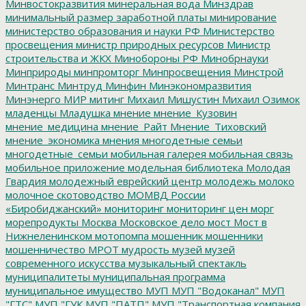
Минвостокразвития
минеральная вода
Минздрав
минимальный размер заработной платы
минирование
министерство образования и науки РФ
Министерство
просвещения
министр природных ресурсов
Министр
строительства и ЖКХ
Минобороны РФ
Минобрнауки
Минприроды
минпромторг
Минпросвещения
Минстрой
Минтранс
Минтруд
Минфин
Минэкономразвития
Минэнерго
МИР
митинг
Михаил Мишустин
Михаил Озимок
младенцы
Младушка
мнение
мнение_Кузовин
мнение_медицина
мнение_Райт
Мнение_Тиховский
мнение_экономика
мнения
многодетные семьи
многодетные_семьи
мобильная галерея
мобильная связь
мобильное приложение
модельная библиотека
Молодая
Гвардия
молодежный еврейский центр
молодежь
молоко
молочное скотоводство
МОМВД России
«Биробиджанский»
мониторинг
мониторинг цен
морг
морепродукты
Москва
Московское дело
мост
Мост в
Нижнеленинском
мотопомпа
мошенник
мошенники
мошенничество
МРОТ
мудрость
музей
музей
современного искусства
музыкальный спектакль
муниципалитеты
муниципальная программа
муниципальное имущество
МУП
МУП "Водоканал"
МУП
"ГТС"
МУП "ГУК
МУП "ПАТП"
МУП "Транспортная компания