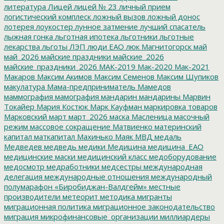
литература
Лицей
лицей № 23
личный прием
логистический комплеск
ложный вызов
ложный донос
лотерея
лоукостер
лунное затмение
лучший спасатель
лыжная гонка
льготная ипотека
льготники
льготные
лекарства
льготы
ЛЭП
люди ЕАО
люк
Магнитогорск
май
май_2026
майские праздники
майские_2026
майские_праздники_2026
МАК-2019
Мак-2020
Мак-2021
Макаров
Максим Акимов
Максим Семенов
Максим Шупиков
макулатура
Мама-предприниматель
Мамедов
маммография
мамография
мандарин
мандарины
Марвин
Токайер
Мария Костюк
Марк Кауфман
маркировка товаров
Марковский
март
март_2026
маска
Масленица
масочный
режим
массовое сокращение
Матвиенко
материнский
капитал
маткапитал
Махинько
Маяк
МВД
медаль
Медведев
медведь
медики
Медицина
медицина_ЕАО
медицинские маски
медицинский класс
медоборудование
медосмотр
медработники
медсестры
международная
делегация
международные отношения
международный
полумарафон «Биробиджан-Валдгейм»
местные
производители
метеорит
методика
мигранты
миграционная политика
миграционное законодательство
миграция
микрофинансовые_организации
миллиардеры