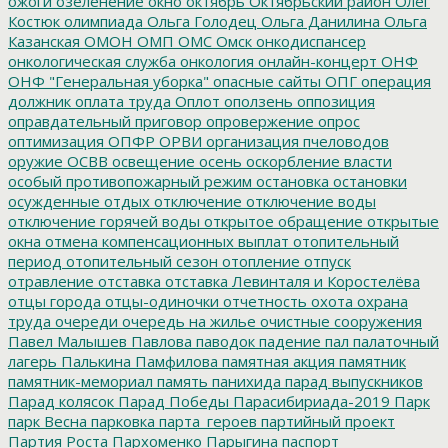
ожоги
озеленение
окно
октябрь
Октябрьский район
Олег
Костюк
олимпиада
Ольга Голодец
Ольга Данилина
Ольга
Казанская
ОМОН
ОМП
ОМС
Омск
онкодиспансер
онкологическая служба
онкология
онлайн-концерт
ОНФ
ОНФ "Генеральная уборка"
опасные сайты
ОПГ
операция
должник
оплата труда
Оплот
оползень
оппозиция
оправдательный приговор
опровержение
опрос
оптимизация
ОПФР
ОРВИ
организация пчеловодов
оружие
ОСВВ
освещение
осень
оскорбление власти
особый противопожарный режим
остановка
остановки
осужденные
отдых
отключение
отключение воды
отключение горячей воды
открытое обращение
открытые
окна
отмена компенсационных выплат
отопительный
период
отопительный сезон
отопление
отпуск
отравление
отставка
отставка Левинталя и Коростелёва
отцы города
отцы-одиночки
отчетность
охота
охрана
труда
очереди
очередь на жилье
очистные сооружения
Павел Малышев
Павлова
паводок
падение
пал
палаточный
лагерь
Палькина
Памфилова
памятная акция
памятник
памятник-мемориал
память
панихида
парад выпускников
Парад колясок
Парад Победы
Парасибириада-2019
Парк
парк Весна
парковка
парта_героев
партийный проект
Партия Роста
Пархоменко
Парыгина
паспорт