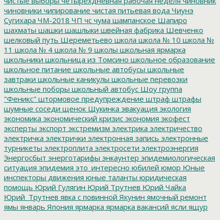
чистые выборы
четырехдневная рабочая неделя
чиновник
чиновники
чипирование
чистая питьевая вода
Чиунэ
Сугихара
ЧМ-2018
ЧП
чс
чума
шампанское
Шапиро
шахматы
шашки
шашлыки
швейная фабрика
Шевченко
шелковый путь
Шереметьево
школа
школа № 10
школа №
11
школа № 4
школа № 9
школы
школьная ярмарка
школьники
школьница из Томсино
школьное образование
школьное питание
школьные автобусы
школьные
завтраки
школьные каникулы
школьные перевозки
школьные поборы
школьный автобус
Шоу группа
"Феникс"
штормовое предупреждение
штраф
штрафы
шумные соседи
щенок
Щукинка
эвакуация
экология
экономика
экономический кризис
экономия
экофест
эксперты
экспорт
экстремизм
электрика
электричество
электричка
электрички
электронная запись
электронные
турникеты
электроплита
электросети
электроэнергия
Энергосбыт
энерготарифы
энкаунтер
эпидемиологическая
ситуация
эпидемия
это_интересно
юбилей
юмор
Юные
инспекторы движения
юные таланты
юридическая
помощь
Юрий Гулягин
Юрий Трутнев
Юрий Чайка
Юрий_Трутнев
явка с повинной
Якунин
ямочный ремонт
ямы
январь
Япония
ярмарка
ярмарка вакансий
ясли
ящур