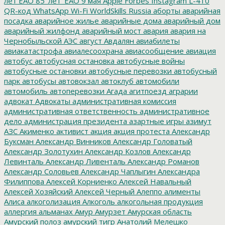
лет ЕАО
85_лет_ЕАО
9 мая
Apple
Forbes
Instagram
L-410
QR-код
WhatsApp
Wi-Fi
WorldSkills Russia
аборты
аварийная
посадка
аварийное жилье
аварийные дома
аварийный дом
аварийный жилфонд
аварийный мост
авария
авария на
Чернобыльской АЭС
август
Авдалян
авиабилеты
авиакатастрофа
авиалесоохрана
авиасообщение
авиация
автобус
автобусная остановка
автобусные войны
автобусные остановки
автобусные перевозки
автобусный
парк
автобусы
автовокзал
автоклуб
автомобили
автомобиль
автоперевозки
Агада
агитпоезд
аграрии
адвокат
Адвокаты
административная комиссия
административная ответственность
административное
дело
администрация президента
азартные игры
азимут
АЗС
Акименко
активист
акция
акция протеста
Александр
Буксман
Александр Винников
Александр Головатый
Александр Золотухин
Александр Козлов
Александр
Левинталь
Александр Ливенталь
Александр Романов
Александр Соловьев
Александр Чаплыгин
Александра
Филиппова
Алексей Корниенко
Алексей Навальный
Алексей Хозяйский
Алексей Черный
Алеппо
алименты
Алиса
алкоголизация
Алкоголь
алкогольная продукция
аллергия
альманах
Амур
Амурзет
Амурская область
Амурский полоз
амурский тигр
Анатолий Мелешко