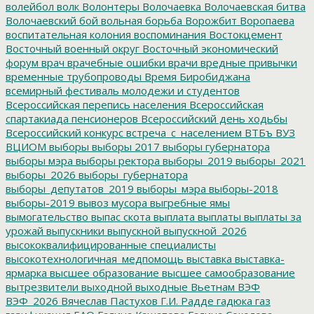
волейбол
волк
Волонтеры
Волочаевка
Волочаевская битва
Волочаевский бой
вольная борьба
Ворожбит
Воропаева
воспитательная колония
воспоминания
Востокцемент
Восточный военный округ
Восточный экономический
форум
врач
врачебные ошибки
врачи
вредные привычки
временные трубопроводы
Время Биробиджана
всемирный фестиваль молодежи и студентов
Всероссийская перепись населения
Всероссийская
спартакиада пенсионеров
Всероссийский день ходьбы
Всероссийский конкурс
встреча_с_населением
ВТБъ
ВУЗ
ВЦИОМ
выборы
выборы 2017
выборы губернатора
выборы мэра
выборы ректора
выборы_2019
выборы_2021
выборы_2026
выборы_губернатора
выборы_депутатов_2019
выборы_мэра
выборы-2018
выборы-2019
вывоз мусора
выгребные ямы
вымогательство
выпас скота
выплата
выплаты
выплаты за
урожай
выпускники
выпускной
выпускной_2026
высококвалифицированные специалисты
высокотехнологичная_медпомощь
выставка
выставка-
ярмарка
высшее образование
высшее самообразование
вытрезвители
выходной
выходные
Вьетнам
ВЭФ
ВЭФ_2026
Вячеслав Пастухов
Г.И. Радде
гадюка
газ