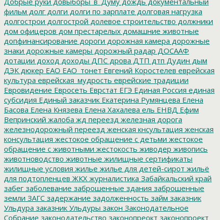
Добрые руки
довыборы_в_Думу
дождь
документальный
фильм
долг
долги
долги по зарплате
долговая нагрузка
долгострои
долгострой
долевое строительство
должники
дом офицеров
дом престарелых
домашние животные
допфинансирование
дороги
дорожная камера
дорожные
знаки
дорожные камеры
дорожный радар
ДОСААФ
дотации
доход
доходы
ДПС
дрова
ДТП
дтп
Дудин
дым
ДЭК
дюкер
ЕАО
ЕАО_тонет
Евгений Коростелев
еврейская
культура
еврейская_мудрость
еврейские традиции
Евровидение
Евросеть
Еврстат
ЕГЭ
Единая Россия
единая
субсидия
Единый заказчик
Екатерина Румянцева
Елена
Басова
Елена Князева
Елена Хахалева
ель
ЕНВД
Ефим
Вепринский
жалоба
жд переезд
железная дорога
железнодорожный переезд
женская кнсультация
женская
консультация
жестокое обращение с детьми
жестокое
обращение с животными
жестокость
живодер
живопись
животноводство
животные
жилищные сертификаты
жилищные условия
жилье
жилье для детей-сирот
жильё
для подтопленцев
ЖКХ
журналистика
Забайкальский край
забег
заболевание
заброшенные здания
заброшенные
земли
ЗАГС
задержание
задолженность
займ
заказник
Ульдура
заказник Ульдуры
закон
Законодательное
Собрание
законодательство
законопреокт
законопроект