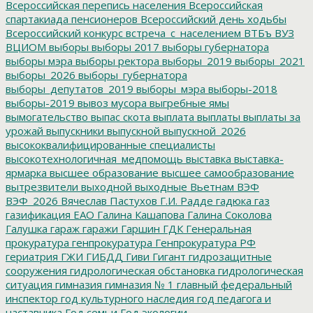
Всероссийская перепись населения
Всероссийская
спартакиада пенсионеров
Всероссийский день ходьбы
Всероссийский конкурс
встреча_с_населением
ВТБъ
ВУЗ
ВЦИОМ
выборы
выборы 2017
выборы губернатора
выборы мэра
выборы ректора
выборы_2019
выборы_2021
выборы_2026
выборы_губернатора
выборы_депутатов_2019
выборы_мэра
выборы-2018
выборы-2019
вывоз мусора
выгребные ямы
вымогательство
выпас скота
выплата
выплаты
выплаты за
урожай
выпускники
выпускной
выпускной_2026
высококвалифицированные специалисты
высокотехнологичная_медпомощь
выставка
выставка-
ярмарка
высшее образование
высшее самообразование
вытрезвители
выходной
выходные
Вьетнам
ВЭФ
ВЭФ_2026
Вячеслав Пастухов
Г.И. Радде
гадюка
газ
газификация ЕАО
Галина Кашапова
Галина Соколова
Галушка
гараж
гаражи
Гаршин
ГДК
Генеральная
прокуратура
генпрокуратура
Генпрокуратура РФ
гериатрия
ГЖИ
ГИБДД
Гиви
Гигант
гидрозащитные
сооружения
гидрологическая обстановка
гидрологическая
ситуация
гимназия
гимназия № 1
главный федеральный
инспектор
год культурного наследия
год педагога и
наставника
Год семьи
Год экологии