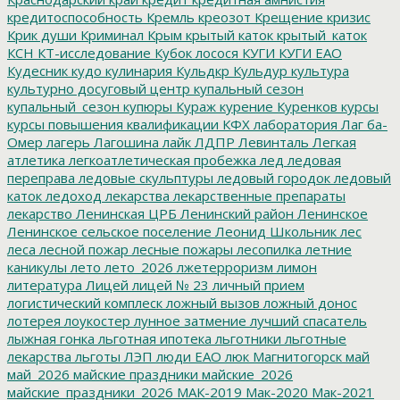
кредитоспособность
Кремль
креозот
Крещение
кризис
Крик души
Криминал
Крым
крытый каток
крытый_каток
КСН
КТ-исследование
Кубок лосося
КУГИ
КУГИ ЕАО
Кудесник
кудо
кулинария
Кульдкр
Кульдур
культура
культурно досуговый центр
купальный сезон
купальный_сезон
купюры
Кураж
курение
Куренков
курсы
курсы повышения квалификации
КФХ
лаборатория
Лаг ба-
Омер
лагерь
Лагошина
лайк
ЛДПР
Левинталь
Легкая
атлетика
легкоатлетическая пробежка
лед
ледовая
переправа
ледовые скульптуры
ледовый городок
ледовый
каток
ледоход
лекарства
лекарственные препараты
лекарство
Ленинская ЦРБ
Ленинский район
Ленинское
Ленинское сельское поселение
Леонид Школьник
лес
леса
лесной пожар
лесные пожары
лесопилка
летние
каникулы
лето
лето_2026
лжетерроризм
лимон
литература
Лицей
лицей № 23
личный прием
логистический комплеск
ложный вызов
ложный донос
лотерея
лоукостер
лунное затмение
лучший спасатель
лыжная гонка
льготная ипотека
льготники
льготные
лекарства
льготы
ЛЭП
люди ЕАО
люк
Магнитогорск
май
май_2026
майские праздники
майские_2026
майские_праздники_2026
МАК-2019
Мак-2020
Мак-2021