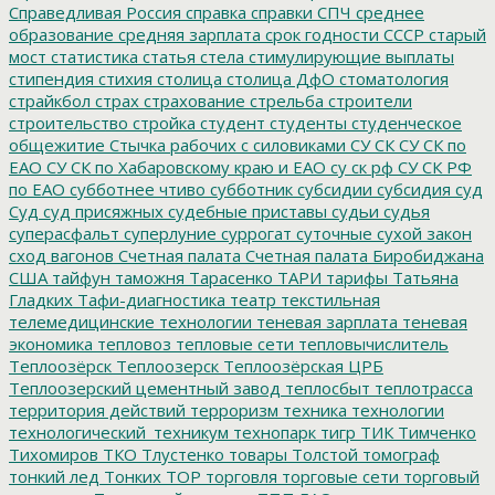
Справедливая Россия
справка
справки
СПЧ
среднее
образование
средняя зарплата
срок годности
СССР
старый
мост
статистика
статья
стела
стимулирующие выплаты
стипендия
стихия
столица
столица ДфО
стоматология
страйкбол
страх
страхование
стрельба
строители
строительство
стройка
студент
студенты
студенческое
общежитие
Стычка рабочих с силовиками
СУ СК
СУ СК по
ЕАО
СУ СК по Хабаровскому краю и ЕАО
су ск рф
СУ СК РФ
по ЕАО
субботнее чтиво
субботник
субсидии
субсидия
суд
Суд
суд присяжных
судебные приставы
судьи
судья
суперасфальт
суперлуние
суррогат
суточные
сухой закон
сход вагонов
Счетная палата
Счетная палата Биробиджана
США
тайфун
таможня
Тарасенко
ТАРИ
тарифы
Татьяна
Гладких
Тафи-диагностика
театр
текстильная
телемедицинские технологии
теневая зарплата
теневая
экономика
тепловоз
тепловые сети
тепловычислитель
Теплоозёрск
Теплоозерск
Теплоозёрская ЦРБ
Теплоозерский цементный завод
теплосбыт
теплотрасса
территория действий
терроризм
техника
технологии
технологический_техникум
технопарк
тигр
ТИК
Тимченко
Тихомиров
ТКО
Тлустенко
товары
Толстой
томограф
тонкий лед
Тонких
ТОР
торговля
торговые сети
торговый