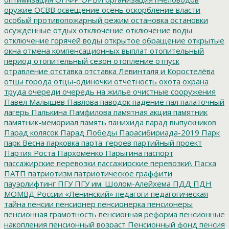
оружие
ОСВВ
освещение
осень
оскорбление власти
особый противопожарный режим
остановка
остановки
осужденные
отдых
отключение
отключение воды
отключение горячей воды
открытое обращение
открытые
окна
отмена компенсационных выплат
отопительный
период
отопительный сезон
отопление
отпуск
отравление
отставка
отставка Левинталя и Коростелёва
отцы города
отцы-одиночки
отчетность
охота
охрана
труда
очереди
очередь на жилье
очистные сооружения
Павел Малышев
Павлова
паводок
падение
пал
палаточный
лагерь
Палькина
Памфилова
памятная акция
памятник
памятник-мемориал
память
панихида
парад выпускников
Парад колясок
Парад Победы
Парасибириада-2019
Парк
парк Весна
парковка
парта_героев
партийный проект
Партия Роста
Пархоменко
Парыгина
паспорт
пассажирские перевозки
пассажирские перевозки\
Пасха
ПАТП
патриотизм
патриотическое граффити
пауэрлифтинг
ПГУ
ПГУ им. Шолом-Алейхема
ПДД
ПДН
МОМВД России «Ленинский»
педагоги
педагогическая
тайна
пенсии
пенсионер
пенсионерка
пенсионеры
пенсионная грамотность
пенсионная реформа
пенсионные
накопления
пенсионный возраст
Пенсионный фонд
пенсия