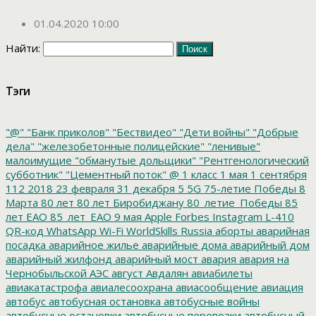
01.04.2020 10:00
Найти:
Тэги
"@"
"Банк приколов"
"Бествидео"
"Дети войны"
"Добрые
дела"
"железобетонные полицейские"
"ленивые"
малоимущие
"обманутые дольщики"
"Рентгенологический
субботник"
"Цементный поток"
@
1 класс
1 мая
1 сентября
112
2018
23 февраля
31 декабря
5
5G
75-летие Победы
8
Марта
80 лет
80 лет Биробиджану
80_летие_Победы
85
лет ЕАО
85_лет_ЕАО
9 мая
Apple
Forbes
Instagram
L-410
QR-код
WhatsApp
Wi-Fi
WorldSkills Russia
аборты
аварийная
посадка
аварийное жилье
аварийные дома
аварийный дом
аварийный жилфонд
аварийный мост
авария
авария на
Чернобыльской АЭС
август
Авдалян
авиабилеты
авиакатастрофа
авиалесоохрана
авиасообщение
авиация
автобус
автобусная остановка
автобусные войны
автобусные остановки
автобусные перевозки
автобусный