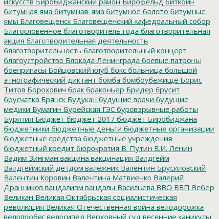
искусств
Биробиджанский район
Бирофельд
биткоин
битумная яма
битумная_яма
битумное болото
битумные
ямы
Благовещенск
Благовещенский кафедральный собор
Благословенное
благотворитель года
благотворительная
акция
благотворительная деятельность
благотворительность
благотворительный концерт
благоустройство
Блокада Ленинграда
боевые патроны
боеприпасы
Бойцовский клуб
бокс
больница
большой
этнографический диктант
бомба
бомбоубежище
Борис
Титов
Борохович
брак
браконьер
Бридер
брусит
брусчатка
Брянск
Будукан
будущие врачи
будущие
медики
Бумагин
Бурейская ГЭС
буровзрывные работы
Бурятия
Бюджет
бюджет 2017
бюджет Биробиджана
бюджетники
бюджетные деньги
бюджетные организации
бюджетные средства
бюджетные учреждения
бюджетный кредит
бюрократия
В. Путин
В.И. Ленин
Вадим Зингман
вакцина
вакцинация
Валдгейм
Валдгеймский детдом
валежник
Валентин Брусиловский
Валентин Коровин
Валентина Матвиенко
Валерий
Дранников
вандализм
вандалы
Васильева
ВВО
ВВП
Вебер
Великан
Великая Октябрьская социалистическая
революция
Великая Отечественная война
велодорожка
велопробег
велосипед
Верховный суд
весенние каникулы