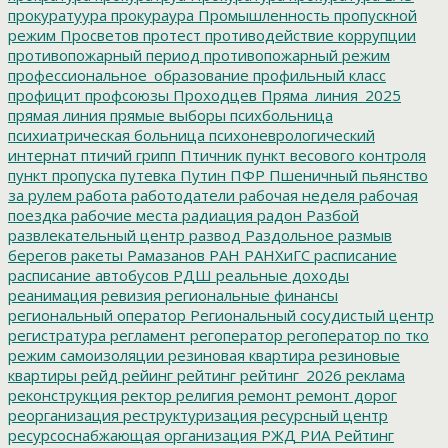
прокуратуура
прокураура
Промышленность
пропускной
режим
Просветов
протест
противодействие коррупции
противопожарный период
противопожарный режим
профессиональное_образование
профильный класс
профицит
профсоюзы
Проходцев
Пряма_линия_2025
прямая линия
прямые выборы
психбольница
психиатрическая больница
психоневрологический
интернат
птичий грипп
Птичник
пункт весового контроля
пункт пропуска
путевка
Путин
ПФР
Пшеничный
пьянство
за рулем
работа
работодатели
рабочая неделя
рабочая
поездка
рабочие места
радиация
радон
Разбой
развлекательный центр
развод
Раздольное
размыв
берегов
ракеты
Рамазанов
РАН
РАНХиГС
расписание
расписание автобусов
РДШ
реальные доходы
реанимация
ревизия
региональные финансы
региональный оператор
Региональный сосудистый центр
регистратура
регламент
регоператор
регоператор по тко
режим самоизоляции
резиновая квартира
резиновые
квартиры
рейд
рейинг
рейтинг
рейтинг_2026
реклама
реконструкция
ректор
религия
ремонт
ремонт дорог
реорганизация
реструктуризация
ресурсный центр
ресурсоснабжающая организация
РЖД
РИА Рейтинг