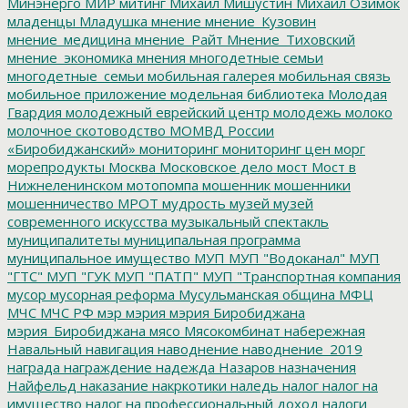
Минэнерго
МИР
митинг
Михаил Мишустин
Михаил Озимок
младенцы
Младушка
мнение
мнение_Кузовин
мнение_медицина
мнение_Райт
Мнение_Тиховский
мнение_экономика
мнения
многодетные семьи
многодетные_семьи
мобильная галерея
мобильная связь
мобильное приложение
модельная библиотека
Молодая
Гвардия
молодежный еврейский центр
молодежь
молоко
молочное скотоводство
МОМВД России
«Биробиджанский»
мониторинг
мониторинг цен
морг
морепродукты
Москва
Московское дело
мост
Мост в
Нижнеленинском
мотопомпа
мошенник
мошенники
мошенничество
МРОТ
мудрость
музей
музей
современного искусства
музыкальный спектакль
муниципалитеты
муниципальная программа
муниципальное имущество
МУП
МУП "Водоканал"
МУП
"ГТС"
МУП "ГУК
МУП "ПАТП"
МУП "Транспортная компания
мусор
мусорная реформа
Мусульманская община
МФЦ
МЧС
МЧС РФ
мэр
мэрия
мэрия Биробиджана
мэрия_Биробиджана
мясо
Мясокомбинат
набережная
Навальный
навигация
наводнение
наводнение_2019
награда
награждение
надежда
Назаров
назначения
Найфельд
наказание
накркотики
наледь
налог
налог на
имущество
налог на профессиональный доход
налоги