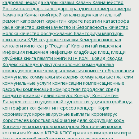
кадровая чехарда
кадры
казаки
Казань
Казначейство
России
календарь
календарь праздников
камера
камеры
Камчатка
Камчатский край
канализация
капитальный
ремонт
капремонт
карантин
карате
каратин
катастрофа
кафе
качество жизни
качество и безопасность
качество
молока
качество обслуживания
Кванториум
квартиры
квитанция
КДН
кедровые шишки
Кемерово
кинозал
кинологи
кинотеатр "Родина"
Кирга
китай
кишечная
инфекция
кишечная_инфекция
кладбище
клещ
клещи
клубника
книга памяти
книги
КНР
КоАП
ковид-сводка
Кодекс
колледж культуры
колония
командировка
командировочные
комары
комиссия
комитет образования
коммуналка
коммунальная авария
коммунальные платежи
коммунальные услуги
компенсации
компенсационные
расходы
компенсация
комфортная городская среда
кондитерские изделия
конкурс
Конрад
Константин
Лазарев
конституционный суд
конституция
контрабанда
контрафакт
конфликт интересов
концерт
Корж
коронавирус
коронавирусные выплаты
коронаврус
Коростелев
короткая рабочая неделя
коррупция
корь
Косвинцев
космодром
космодром_Восточный
космос
котельная
Кочмар
КПРФ
КПСС
кража
кражи
красная икра
Краснодарский край
кредит
кредитная амнистия