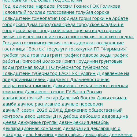
Год_единства_народов_России
Гознак
ГОК
Голикова
Головатый
гололед
голосование
голубая сорока
Гольдштейн
гомеопатия
Гордума
горки
горки на Арбате
городская Дума
городская среда
городское кладбище
городской парк
городской пляж
горячая вода
горячая
линия
горячее питание
госавтоинспекция
госархив
госдолг
Госдума
госжилинспекция
господдержка
госслужащие
гостиница "Восток"
госуслуги
госхакупки
ГП "Фармация"
грабеж
град
граница
грант
график подвоза воды
график
работы
Григорий Волохов
Грипп
Грудинин
грунтовые
воды
грязная вода
ГТО
губернатор
губернатор
Гольдштейн
губернатор ЕАО
ГУК
Гулягин
Д
давление на
предпринимателей
дайджест
Дальневосточная
оперативная таможня
Дальневосточная энергетическая
компания
Дальневосточное ГУ Банка России
дальневосточный гектар
Дальний Восток
Дальсельмаш
дамба
дачное расписание
дачные перевозки
дачный_сезон_2026
ДВЖД
Движение общественный
контроль
двор
Дворы
ДГК
дебош
дебошир
дедовщина
Деева
дежурные группы
дезинфекция
декабрь
декларационная компания
декларация
декларация о
доходах
дело Ельчина
демография
демогрфия
денежные