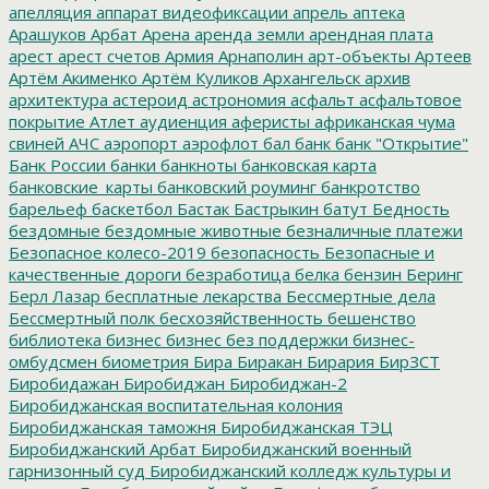
апелляция
аппарат видеофиксации
апрель
аптека
Арашуков
Арбат
Арена
аренда земли
арендная плата
арест
арест счетов
Армия
Арнаполин
арт-объекты
Артеев
Артём Акименко
Артём Куликов
Архангельск
архив
архитектура
астероид
астрономия
асфальт
асфальтовое
покрытие
Атлет
аудиенция
аферисты
африканская чума
свиней
АЧС
аэропорт
аэрофлот
бал
банк
банк "Открытие"
Банк России
банки
банкноты
банковская карта
банковские_карты
банковский роуминг
банкротство
барельеф
баскетбол
Бастак
Бастрыкин
батут
Бедность
бездомные
бездомные животные
безналичные платежи
Безопасное колесо-2019
безопасность
Безопасные и
качественные дороги
безработица
белка
бензин
Беринг
Берл Лазар
бесплатные лекарства
Бессмертные дела
Бессмертный полк
бесхозяйственность
бешенство
библиотека
бизнес
бизнес без поддержки
бизнес-
омбудсмен
биометрия
Бира
Биракан
Бирария
БирЗСТ
Биробидажан
Биробиджан
Биробиджан-2
Биробиджанская воспитательная колония
Биробиджанская таможня
Биробиджанская ТЭЦ
Биробиджанский Арбат
Биробиджанский военный
гарнизонный суд
Биробиджанский колледж культуры и