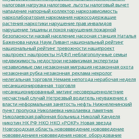
налоговая нагрузка
налоговые_льготы
налоговый вычет
нападение
напорный коллектор
наркозависимость
нарколаборатория
наркомания
наркосодержащие
растения
наркотики
нарушение прав инвалидов
нарушение тишины и покоя
нарушения пожарной
безопасности
насвай
население
насосная станция
Наталья
Баженова
наука
Наум Ливант
национальный рейтинг
национальный рейтинг тревожности
наципроект
нацпроект
нацпроекты
НДФЛ
неблагополучные семьи
недвижимость
недострои
независимая экспертиза
независимые сми
незаконная миграция
незаконная охота
незаконная рубка
незаконная_реклама
некролог
нелегальная торговля
Немаев
непогода
нерабочая неделя
несанкционированная_торговля
несанкционированный_митинг
несовершеннолетние
несчастный случай
Нетрезвый водитель
неуважение к
власти
неформальная занятость
нефть
Нижнеленинский
пункт пропуска
Николаевка
николаевка_памятник
Николаевская районная больница
Николай Канделя
никотин
НК РФ
НКО
НКО «РОКР»
Новая звезда
Новгородская область
нововвведение
нововведение
нововведениея
нововведения
новое_оборудование