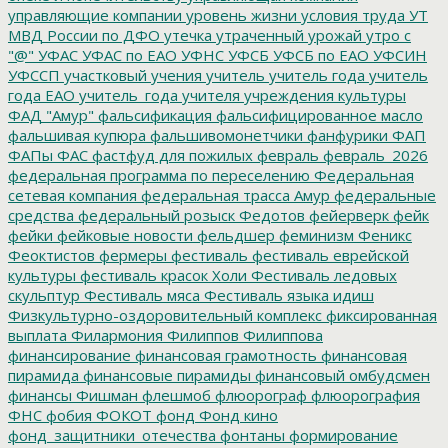
управляющие компании
уровень жизни
условия труда
УТ
МВД России по ДФО
утечка
утраченный урожай
утро с
"@"
УФАС
УФАС по ЕАО
УФНС
УФСБ
УФСБ по ЕАО
УФСИН
УФССП
участковый
учения
учитель
учитель года
учитель
года ЕАО
учитель_года
учителя
учреждения культуры
ФАД "Амур"
фальсификация
фальсифицированное масло
фальшивая купюра
фальшивомонетчики
фанфурики
ФАП
ФАПы
ФАС
фастфуд для пожилых
февраль
февраль_2026
федеральная программа по переселению
Федеральная
сетевая компания
федеральная трасса Амур
федеральные
средства
федеральный розыск
Федотов
фейерверк
фейк
фейки
фейковые новости
фельдшер
феминизм
Феникс
Феоктистов
фермеры
фестиваль
фестиваль еврейской
культуры
фестиваль красок Холи
Фестиваль ледовых
скульптур
Фестиваль мяса
Фестиваль языка идиш
Физкультурно-оздоровительный комплекс
фиксированная
выплата
Филармония
Филиппов
Филиппова
финансирование
финансовая грамотность
финансовая
пирамида
финансовые пирамиды
финансовый омбудсмен
финансы
Фишман
флешмоб
флюорограф
флюорография
ФНС
фобия
ФОКОТ
фонд
Фонд кино
фонд_защитники_отечества
фонтаны
формирование