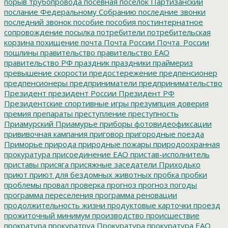
порыв трубопровода
посевная
поселок Партизанский
послание Федеральному Собранию
последние звонки
последний звонок
пособие
пособия
постинтернатное
сопровождение
посылка
потребители
потребительская
корзина
похищение
почта
Почта России
Почта_России
пошлины
правительство
правительство ЕАО
правительство РФ
праздник
праздники
праймериз
превышение скорости
предостережение
предпенсионер
предпенсионеры
предприниматели
предпринимательство
Президент
президент России
Президент РФ
Президентские спортивные игры
презумпция доверия
премия
препараты
преступление
преступность
Приамурский
Приамурье
приборы фотовидеофиксации
прививочная кампания
приговор
пригородные поезда
Приморье
природа
природные пожары
природоохранная
прокуратура
присоединение ЕАО
пристав-исполнитель
приставы
присяга
присяжные заседатели
Приходько
приют
приют для бездомных животных
пробка
пробки
проблемы
провал
проверка
прогноз
прогноз погоды
программа переселения
программа реновации
продолжительность жизни
продуктовые карточки
проезд
прожиточный минимум
производство
происшествие
прократура
прокуратруа
Прокуратура
прокуратура ЕАО