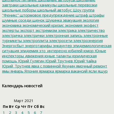
завтраки
школьные каникулы
школьные перевозки
школьные поборы
школьный автобус
Шоу группа
"Феникс"
штормовое предупреждение
штраф
штрафы
шумные соседи
щенок
Щукинка
эвакуация
экология
экономика
экономический кризис
экономия
экофест
эксперты
экспорт
экстремизм
электрика
электричество
электричка
электрички
электронная запись
электронные
турникеты
электроплита
электросети
электроэнергия
Энергосбыт
энерготарифы
энкаунтер
эпидемиологическая
ситуация
эпидемия
это_интересно
юбилей
юмор
Юные
инспекторы движения
юные таланты
юридическая
помощь
Юрий Гулягин
Юрий Трутнев
Юрий Чайка
Юрий_Трутнев
явка с повинной
Якунин
ямочный ремонт
ямы
январь
Япония
ярмарка
ярмарка вакансий
ясли
ящур
Календарь новостей
Март 2021
Пн
Вт
Ср
Чт
Пт
Сб
Вс
1
2
3
4
5
6
7