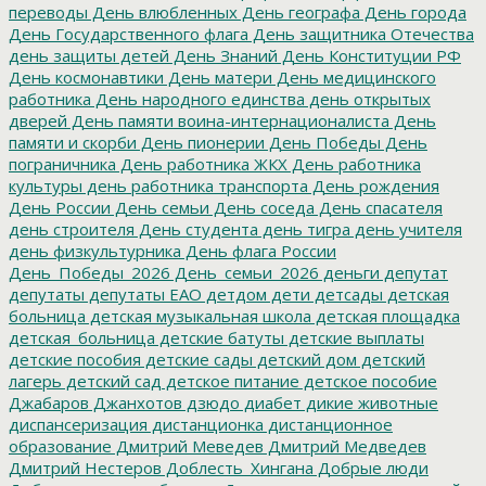
переводы
День влюбленных
День географа
День города
День Государственного флага
День защитника Отечества
день защиты детей
День Знаний
День Конституции РФ
День космонавтики
День матери
День медицинского
работника
День народного единства
день открытых
дверей
День памяти воина-интернационалиста
День
памяти и скорби
День пионерии
День Победы
День
пограничника
День работника ЖКХ
День работника
культуры
день работника транспорта
День рождения
День России
День семьи
День соседа
День спасателя
день строителя
День студента
день тигра
день учителя
день физкультурника
День флага России
День_Победы_2026
День_семьи_2026
деньги
депутат
депутаты
депутаты ЕАО
детдом
дети
детсады
детская
больница
детская музыкальная школа
детская площадка
детская_больница
детские батуты
детские выплаты
детские пособия
детские сады
детский дом
детский
лагерь
детский сад
детское питание
детское пособие
Джабаров
Джанхотов
дзюдо
диабет
дикие животные
диспансеризация
дистанционка
дистанционное
образование
Дмитрий Меведев
Дмитрий Медведев
Дмитрий Нестеров
Доблесть_Хингана
Добрые люди