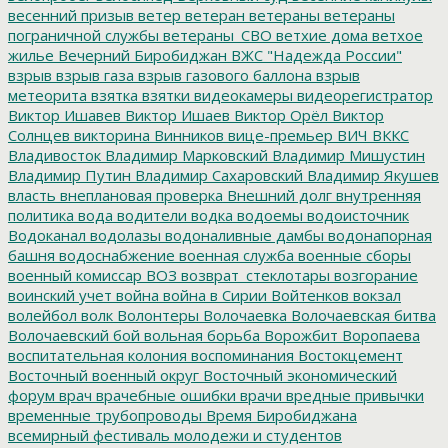
весенний призыв
ветер
ветеран
ветераны
ветераны
пограничной службы
ветераны_СВО
ветхие дома
ветхое
жилье
Вечерний Биробиджан
ВЖС "Надежда России"
взрыв
взрыв газа
взрыв газового баллона
взрыв
метеорита
взятка
взятки
видеокамеры
видеорегистратор
Виктор Ишавев
Виктор Ишаев
Виктор Орёл
Виктор
Солнцев
викторина
Винников
вице-премьер
ВИЧ
ВККС
Владивосток
Владимир Марковский
Владимир Мишустин
Владимир Путин
Владимир Сахаровский
Владимир Якушев
власть
внеплановая проверка
Внешний долг
внутренняя
политика
вода
водители
водка
водоемы
водоисточник
Водоканал
водолазы
водоналивные дамбы
водонапорная
башня
водоснабжение
военная служба
военные сборы
военный комиссар
ВОЗ
возврат_стеклотары
возгорание
воинский учет
война
война в Сирии
Войтенков
вокзал
волейбол
волк
Волонтеры
Волочаевка
Волочаевская битва
Волочаевский бой
вольная борьба
Ворожбит
Воропаева
воспитательная колония
воспоминания
Востокцемент
Восточный военный округ
Восточный экономический
форум
врач
врачебные ошибки
врачи
вредные привычки
временные трубопроводы
Время Биробиджана
всемирный фестиваль молодежи и студентов