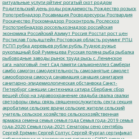
ритуальные услуги
рйтинг
рогатый скот
роддом
Родительский день
роды
рождаемость
Рождество
розыск
Ропотребнадзор
Росавиация
Росводресурсы
Росгвардия
Роскачество
Роскомнадзор
Росконтроль
Рослесхоз
Роспотребнадзор
россельхознадзор
российская
экономика
Российский Азимут
Россия
Росстат
рост цен
Ростислав Гольдштейн
Ростовская область
роуминг
РПЦ
РСПП
рубка деревьев
рубли
рубль
Рудное
ружье
рукопашный бой
Румянцева
Русская поляна
рыба
рыбалка
рыбоводные заводы
рынок труда
рысь
с. Ленинское
сага_налоговый_гнет
Сад памяти
сальмонеллез
Самбери
самбо
самогон
самодеятельность
самозанятые
самолет
самооборона
самосуд
санавиация
санация
санитария
санитарно-эпидемиологическая обстанвока
Санкт-
Петербург
санкции
сантехника
сатира
Сбербанк
сбор
вещей
сбор на здравоохранение
свадьба
свалка
свалки
светофоры
свищ
связь
священнослужитель
секта
секция
акробатики
сельские врачи
сельские жители
сельский
учитель
сельское хозяйство
сельскохозяйственная
ярмарка
семена
семья
семья года
Семья года-2019
семья
года-2020
Семья года-2021
Сенаторы
сено
сентябрь
Сергей Ерёмин
Сергей Солтус
Сергей Фургал
сертификат
сибиреязвенные захоронения
сигареты
СИЗО
сирена