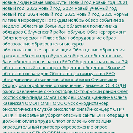
новые люди
новые маршруты
Новый год
новый год_2021
новый год_2022
новый год_2024
новый учебный год
новый_год_2024
новый_год_2025
новый_год_2026
нормы
питания
норовирус
Нотр-Дам
ноябрь
обзор событий за
неделю
Областная больница
областная поликлиника
облздрав
Облученский район
облучье
Облэнергоремонт
Облэнергоремонт Плюс
обман
оборудование
образ
образование
образовательные курсы
образовательные_организации
Обращение
обращения
граждан
обсерватор
обучение
общепит
общественная
баня
общественная палата ЕАО
Общественная палата РФ
общественный транспорт
общество
общество "Знание"
общество инвалидов
Общество фотоискусства ЕАО
объединение
объявления
обыск
обыски
Овчинников
Огородова
ограбление
ограничение движения
ОГЭ
ОДН
ожоги
озеленение
окно
октябрь
Октябрьский район
Олег
Костюк
олимпиада
Ольга Голодец
Ольга Данилина
Ольга
Казанская
ОМОН
ОМП
ОМС
Омск
онкодиспансер
онкологическая служба
онкология
онлайн-концерт
ОНФ
ОНФ "Генеральная уборка"
опасные сайты
ОПГ
операция
должник
оплата труда
Оплот
оползень
оппозиция
оправдательный приговор
опровержение
опрос
оптимизация
ОПФР
ОРВИ
организация пчеловодов