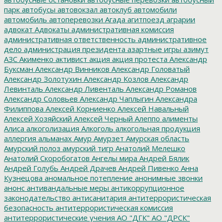
парк
автобусы
автовокзал
автоклуб
автомобили
автомобиль
автоперевозки
Агада
агитпоезд
аграрии
адвокат
Адвокаты
административная комиссия
административная ответственность
административное
дело
администрация президента
азартные игры
азимут
АЗС
Акименко
активист
акция
акция протеста
Александр
Буксман
Александр Винников
Александр Головатый
Александр Золотухин
Александр Козлов
Александр
Левинталь
Александр Ливенталь
Александр Романов
Александр Соловьев
Александр Чаплыгин
Александра
Филиппова
Алексей Корниенко
Алексей Навальный
Алексей Хозяйский
Алексей Черный
Алеппо
алименты
Алиса
алкоголизация
Алкоголь
алкогольная продукция
аллергия
альманах
Амур
Амурзет
Амурская область
Амурский полоз
амурский тигр
Анатолий Мелешко
Анатолий Скоробогатов
Ангелы мира
Андрей Бялик
Андрей Голубь
Андрей Драчев
Андрей Пивенко
Анна
Кузнецова
аномальное потепление
анонимные звонки
анонс
антивандальные меры
антикоррупционное
законодательство
антисанитария
антитеррористическая
безопасность
антитеррористическая комиссия
антитеррористические учения
АО "ДГК"
АО "ДРСК"