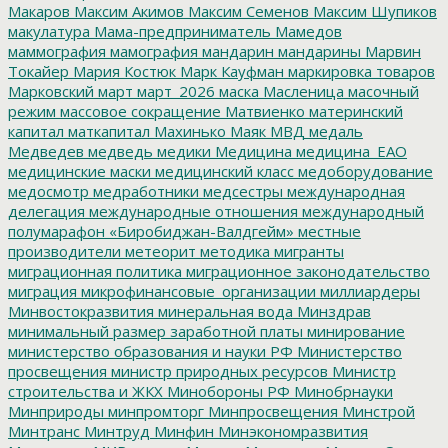
Макаров
Максим Акимов
Максим Семенов
Максим Шупиков
макулатура
Мама-предприниматель
Мамедов
маммография
мамография
мандарин
мандарины
Марвин
Токайер
Мария Костюк
Марк Кауфман
маркировка товаров
Марковский
март
март_2026
маска
Масленица
масочный
режим
массовое сокращение
Матвиенко
материнский
капитал
маткапитал
Махинько
Маяк
МВД
медаль
Медведев
медведь
медики
Медицина
медицина_ЕАО
медицинские маски
медицинский класс
медоборудование
медосмотр
медработники
медсестры
международная
делегация
международные отношения
международный
полумарафон «Биробиджан-Валдгейм»
местные
производители
метеорит
методика
мигранты
миграционная политика
миграционное законодательство
миграция
микрофинансовые_организации
миллиардеры
Минвостокразвития
минеральная вода
Минздрав
минимальный размер заработной платы
минирование
министерство образования и науки РФ
Министерство
просвещения
министр природных ресурсов
Министр
строительства и ЖКХ
Минобороны РФ
Минобрнауки
Минприроды
минпромторг
Минпросвещения
Минстрой
Минтранс
Минтруд
Минфин
Минэкономразвития