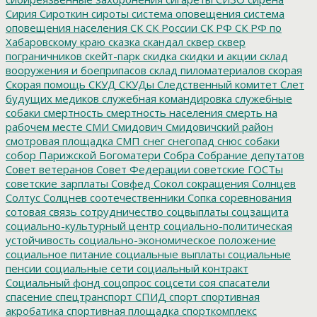
Сирия
Сироткин
сироты
система оповещения
система
оповещения населения
СК
СК России
СК РФ
СК РФ по
Хабаровскому краю
сказка
скандал
сквер
сквер
пограничников
скейт-парк
скидка
скидки и акции
склад
вооружения и боеприпасов
склад пиломатериалов
скорая
Скорая помощь
СКУД
СКУДы
Следственный комитет
Слет
будущих медиков
служебная командировка
служебные
собаки
смертность
смертность населения
смерть на
рабочем месте
СМИ
Смидович
Смидовичский район
смотровая площадка
СМП
снег
снегопад
снюс
собаки
собор Парижской Богоматери
Собра
Собрание депутатов
Совет ветеранов
Совет Федерации
советские ГОСТы
советские зарплаты
Совфед
Сокол
сокращения
Солнцев
Солтус
Солцнев
соотечественники
Сопка
соревнования
сотовая связь
сотрудничество
соцвыплаты
соцзащита
социально-культурный центр
социально-политическая
устойчивость
социально-экономическое положение
социальное питание
социальные выплаты
социальные
пенсии
социальные сети
социальный контракт
Социальный фонд
соцопрос
соцсети
соя
спасатели
спасение
спецтранспорт
СПИД
спорт
спортивная
акробатика
спортивная площадка
спорткомплекс