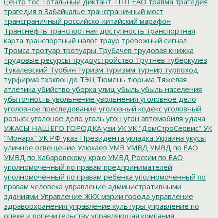
центр
тос
Тотальный диктант
ТПП ЕАО
травма
трагедия
трагедия в Забайкалье
трансграничный мост
трансграничный российско-китайский марафон
Транснефть
транспортная доступность
транспортная
карта
транспортный налог
траур
тревожный сигнал
Тромса
тротуар
тротуары
Трубачев
трудовая книжка
трудовые ресурсы
трудоустройство
Трутнев
туберкулез
Тукалевский
Турбин
туризм
туризмм
турнир
турпоход
турфирма
тхэквондо
ТЭЦ
Тюмень
тюрьма
Тяжелая
атлетика
убийство
уборка улиц
убыль
убыль населения
убыточность
увольнение
увольнения
уголовное дело
уголовное преследование
уголовный кодекс
уголовный
розыск
уголоное дело
уголь
угон
угон автомобиля
удача
УЖАСЫ НАШЕГО ГОРОДКА
узи
УК
УК "ДомСтроСервис"
УК
"Монарх"
УК РФ
указ Президента
укладка
Украина
укусы
уличное освещение
Улюкаев
УМВ
УМВД
УМВД по ЕАО
УМВД по Хабаровскому краю
УМВД России по ЕАО
уполномоченный по правам предпринимателей
уполномоченный по правам ребенка
уполномоченный по
правам человека
управление административными
зданиями
Управление ЖКХ мэрии города
управление
здравоохранения
управление культуры
управление по
опеке и попечительству
управляющая компания