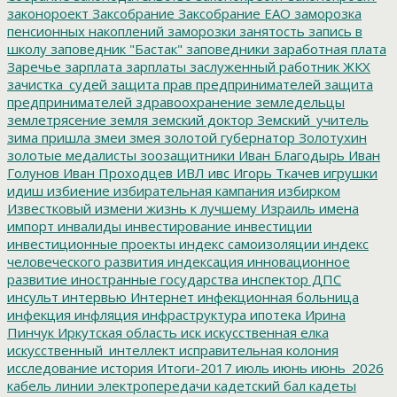
законороект
Заксобрание
Заксобрание ЕАО
заморозка
пенсионных накоплений
заморозки
занятость
запись в
школу
заповедник "Бастак"
заповедники
заработная плата
Заречье
зарплата
зарплаты
заслуженный работник ЖКХ
зачистка_судей
защита прав предпринимателей
защита
предпринимателей
здравоохранение
земледельцы
землетрясение
земля
земский доктор
Земский_учитель
зима пришла
змеи
змея
золотой губернатор
Золотухин
золотые медалисты
зоозащитники
Иван Благодырь
Иван
Голунов
Иван Проходцев
ИВЛ
ивс
Игорь Ткачев
игрушки
идиш
избиение
избирательная кампания
избирком
Известковый
измени жизнь к лучшему
Израиль
имена
импорт
инвалиды
инвестирование
инвестиции
инвестиционные проекты
индекс самоизоляции
индекс
человеческого развития
индексация
инновационное
развитие
иностранные государства
инспектор ДПС
инсульт
интервью
Интернет
инфекционная больница
инфекция
инфляция
инфраструктура
ипотека
Ирина
Пинчук
Иркутская область
иск
искусственная елка
искусственный_интеллект
исправительная колония
исследование
история
Итоги-2017
июль
июнь
июнь_2026
кабель линии электропередачи
кадетский бал
кадеты