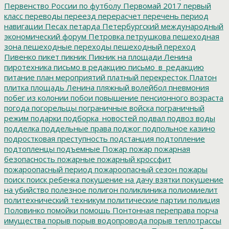
Первенство России по футболу
Первомай 2017
первый
класс
переводы
переезд
перерасчет
перечень
период
навигации
Песах
петарда
Петербургский международный
экономический форум
Петровка
петрушкова
пешеходная
зона
пешеходные переходы
пешеходный переход
Пивенко
пикет
пикник
Пикник на площади Ленина
пиротехника
письмо в редакцию
письмо_в_редакцию
питание
план мероприятий
платный перекресток
Платон
плитка
площадь Ленина
пляжный волейбол
пневмония
побег из колонии
побои
повышение пенсионного возраста
погода
погорельцы
пограничные войска
пограничный
режим
подарки
подборка_новостей
подвал
подвоз воды
подделка
поддельные права
поджог
подпольное казино
подростковая преступность
подстанция
подтопление
подтопленцы
подъемные
Пожар
пожар
пожарная
безопасность
пожарные
пожарный кроссфит
пожароопасный период
пожароопасный сезон
пожары
поиск
поиск ребенка
покушение на дачу взятки
покушение
на убийство
полезное
полигон
поликлиника
полиомиелит
политехнический техникум
политические партии
полиция
Половинко
помойки
помощь
Понтонная переправа
порча
имущества
порыв
порыв водопровода
порыв теплотрассы