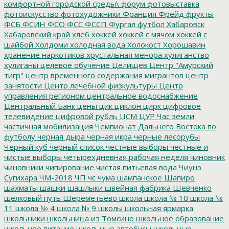
комфортной городской среды\
форум
фотовыставка
фотоискусство
фотохудожники
Франция
Фрейд
фрукты
ФСБ
ФСИН
ФСО
ФСС
ФССП
Фургал
футбол
Хабаровск
Хабаровский край
хлеб
хоккей
хоккей с мячом
хоккей с
шайбой
Холдоми
холодная вода
Холокост
Хорошавин
хранение наркотиков
хрустальная менора
хулиганство
хулиганы
целевое обучение
Целищев
Центр "Амурский
тигр"
центр временного содержания мигрантов
центр
занятости
Центр лечебной физкультуры
Центр
управления регионом
центральное водоснабжение
Центральный Банк
цены
цик
циклон
цирк
цифровое
телевидение
цифровой рубль
ЦСМ
ЦУР
Час земли
частичная мобилизация
Чемпионат Дальнего Востока по
футболу
черная дыра
черная икра
черные лесорубы
Черный куб
черный список
честные выборы
честные и
чистые выборы
четырехдневная рабочая неделя
чиновник
чиновники
чипирование
чистая питьевая вода
Чиунэ
Сугихара
ЧМ-2018
ЧП
чс
чума
шампанское
Шапиро
шахматы
шашки
шашлыки
швейная фабрика
Шевченко
шелковый путь
Шереметьево
школа
школа № 10
школа №
11
школа № 4
школа № 9
школы
школьная ярмарка
школьники
школьница из Томсино
школьное образование
школьное питание
школьные автобусы
школьные