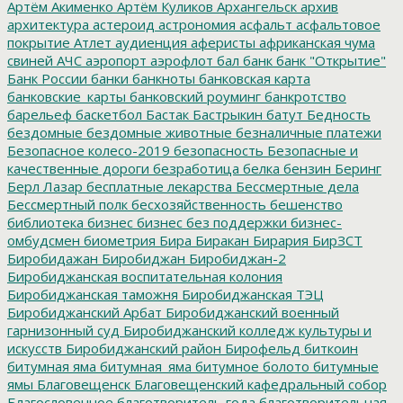
Артём Акименко
Артём Куликов
Архангельск
архив
архитектура
астероид
астрономия
асфальт
асфальтовое
покрытие
Атлет
аудиенция
аферисты
африканская чума
свиней
АЧС
аэропорт
аэрофлот
бал
банк
банк "Открытие"
Банк России
банки
банкноты
банковская карта
банковские_карты
банковский роуминг
банкротство
барельеф
баскетбол
Бастак
Бастрыкин
батут
Бедность
бездомные
бездомные животные
безналичные платежи
Безопасное колесо-2019
безопасность
Безопасные и
качественные дороги
безработица
белка
бензин
Беринг
Берл Лазар
бесплатные лекарства
Бессмертные дела
Бессмертный полк
бесхозяйственность
бешенство
библиотека
бизнес
бизнес без поддержки
бизнес-
омбудсмен
биометрия
Бира
Биракан
Бирария
БирЗСТ
Биробидажан
Биробиджан
Биробиджан-2
Биробиджанская воспитательная колония
Биробиджанская таможня
Биробиджанская ТЭЦ
Биробиджанский Арбат
Биробиджанский военный
гарнизонный суд
Биробиджанский колледж культуры и
искусств
Биробиджанский район
Бирофельд
биткоин
битумная яма
битумная_яма
битумное болото
битумные
ямы
Благовещенск
Благовещенский кафедральный собор
Благословенное
благотворитель года
благотворительная