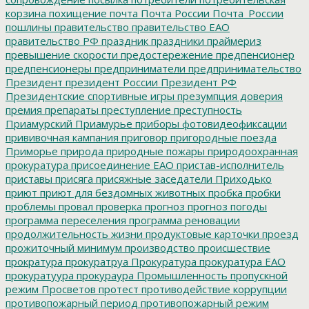
корзина
похищение
почта
Почта России
Почта_России
пошлины
правительство
правительство ЕАО
правительство РФ
праздник
праздники
праймериз
превышение скорости
предостережение
предпенсионер
предпенсионеры
предприниматели
предпринимательство
Президент
президент России
Президент РФ
Президентские спортивные игры
презумпция доверия
премия
препараты
преступление
преступность
Приамурский
Приамурье
приборы фотовидеофиксации
прививочная кампания
приговор
пригородные поезда
Приморье
природа
природные пожары
природоохранная
прокуратура
присоединение ЕАО
пристав-исполнитель
приставы
присяга
присяжные заседатели
Приходько
приют
приют для бездомных животных
пробка
пробки
проблемы
провал
проверка
прогноз
прогноз погоды
программа переселения
программа реновации
продолжительность жизни
продуктовые карточки
проезд
прожиточный минимум
производство
происшествие
прократура
прокуратруа
Прокуратура
прокуратура ЕАО
прокуратуура
прокураура
Промышленность
пропускной
режим
Просветов
протест
противодействие коррупции
противопожарный период
противопожарный режим