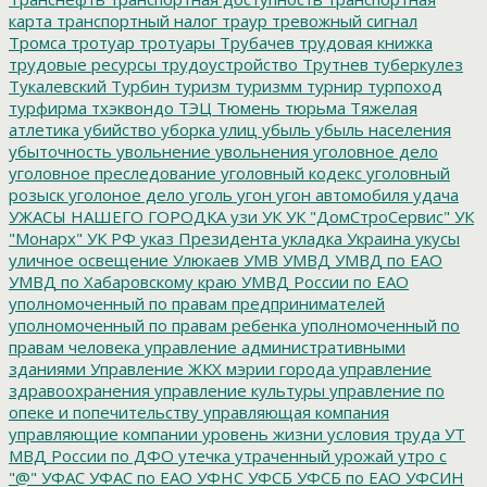
карта
транспортный налог
траур
тревожный сигнал
Тромса
тротуар
тротуары
Трубачев
трудовая книжка
трудовые ресурсы
трудоустройство
Трутнев
туберкулез
Тукалевский
Турбин
туризм
туризмм
турнир
турпоход
турфирма
тхэквондо
ТЭЦ
Тюмень
тюрьма
Тяжелая
атлетика
убийство
уборка улиц
убыль
убыль населения
убыточность
увольнение
увольнения
уголовное дело
уголовное преследование
уголовный кодекс
уголовный
розыск
уголоное дело
уголь
угон
угон автомобиля
удача
УЖАСЫ НАШЕГО ГОРОДКА
узи
УК
УК "ДомСтроСервис"
УК
"Монарх"
УК РФ
указ Президента
укладка
Украина
укусы
уличное освещение
Улюкаев
УМВ
УМВД
УМВД по ЕАО
УМВД по Хабаровскому краю
УМВД России по ЕАО
уполномоченный по правам предпринимателей
уполномоченный по правам ребенка
уполномоченный по
правам человека
управление административными
зданиями
Управление ЖКХ мэрии города
управление
здравоохранения
управление культуры
управление по
опеке и попечительству
управляющая компания
управляющие компании
уровень жизни
условия труда
УТ
МВД России по ДФО
утечка
утраченный урожай
утро с
"@"
УФАС
УФАС по ЕАО
УФНС
УФСБ
УФСБ по ЕАО
УФСИН