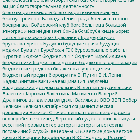
акция
благотворительная деятельность
благотворительность
благотворительный концерт
благоустройство
Блокада Ленинграда
боевые патроны
боеприпасы
Бойцовский клуб
бокс
больница
большой
этнографический диктант
бомба
бомбоубежище
Борис
Титов
Борохович
брак
браконьер
Бридер
брусит
брусчатка
Брянск
Будукан
будущие врачи
будущие
медики
Бумагин
Бурейская ГЭС
буровзрывные работы
Бурятия
Бюджет
бюджет 2017
бюджет Биробиджана
бюджетники
бюджетные деньги
бюджетные организации
бюджетные средства
бюджетные учреждения
бюджетный кредит
бюрократия
В. Путин
В.И. Ленин
Вадим Зингман
вакцина
вакцинация
Валдгейм
Валдгеймский детдом
валежник
Валентин Брусиловский
Валентин Коровин
Валентина Матвиенко
Валерий
Дранников
вандализм
вандалы
Васильева
ВВО
ВВП
Вебер
Великан
Великая Октябрьская социалистическая
революция
Великая Отечественная война
велодорожка
велопробег
велосипед
Верховный суд
весенние каникулы
весенний призыв
ветер
ветеран
ветераны
ветераны
пограничной службы
ветераны_СВО
ветхие дома
ветхое
жилье
Вечерний Биробиджан
ВЖС "Надежда России"