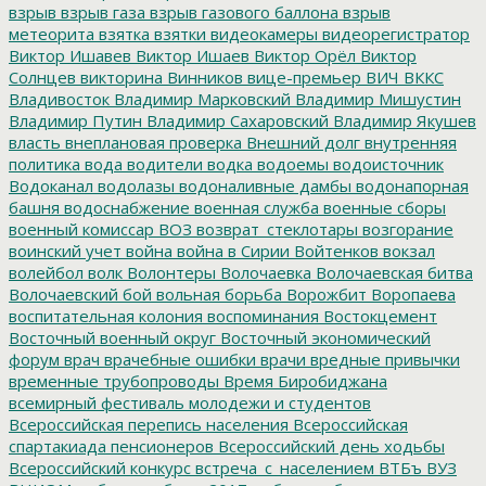
взрыв
взрыв газа
взрыв газового баллона
взрыв
метеорита
взятка
взятки
видеокамеры
видеорегистратор
Виктор Ишавев
Виктор Ишаев
Виктор Орёл
Виктор
Солнцев
викторина
Винников
вице-премьер
ВИЧ
ВККС
Владивосток
Владимир Марковский
Владимир Мишустин
Владимир Путин
Владимир Сахаровский
Владимир Якушев
власть
внеплановая проверка
Внешний долг
внутренняя
политика
вода
водители
водка
водоемы
водоисточник
Водоканал
водолазы
водоналивные дамбы
водонапорная
башня
водоснабжение
военная служба
военные сборы
военный комиссар
ВОЗ
возврат_стеклотары
возгорание
воинский учет
война
война в Сирии
Войтенков
вокзал
волейбол
волк
Волонтеры
Волочаевка
Волочаевская битва
Волочаевский бой
вольная борьба
Ворожбит
Воропаева
воспитательная колония
воспоминания
Востокцемент
Восточный военный округ
Восточный экономический
форум
врач
врачебные ошибки
врачи
вредные привычки
временные трубопроводы
Время Биробиджана
всемирный фестиваль молодежи и студентов
Всероссийская перепись населения
Всероссийская
спартакиада пенсионеров
Всероссийский день ходьбы
Всероссийский конкурс
встреча_с_населением
ВТБъ
ВУЗ