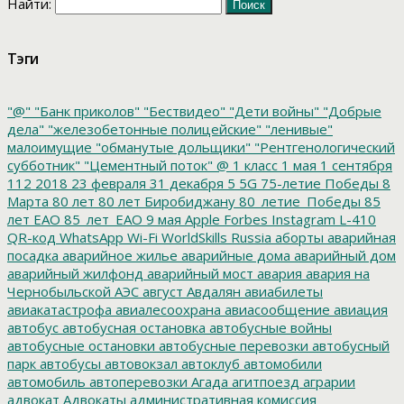
Найти:
Тэги
"@"
"Банк приколов"
"Бествидео"
"Дети войны"
"Добрые
дела"
"железобетонные полицейские"
"ленивые"
малоимущие
"обманутые дольщики"
"Рентгенологический
субботник"
"Цементный поток"
@
1 класс
1 мая
1 сентября
112
2018
23 февраля
31 декабря
5
5G
75-летие Победы
8
Марта
80 лет
80 лет Биробиджану
80_летие_Победы
85
лет ЕАО
85_лет_ЕАО
9 мая
Apple
Forbes
Instagram
L-410
QR-код
WhatsApp
Wi-Fi
WorldSkills Russia
аборты
аварийная
посадка
аварийное жилье
аварийные дома
аварийный дом
аварийный жилфонд
аварийный мост
авария
авария на
Чернобыльской АЭС
август
Авдалян
авиабилеты
авиакатастрофа
авиалесоохрана
авиасообщение
авиация
автобус
автобусная остановка
автобусные войны
автобусные остановки
автобусные перевозки
автобусный
парк
автобусы
автовокзал
автоклуб
автомобили
автомобиль
автоперевозки
Агада
агитпоезд
аграрии
адвокат
Адвокаты
административная комиссия