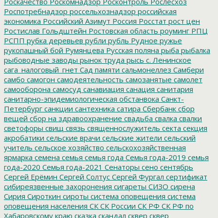
Роскачество
Роскомнадзор
Росконтроль
Рослесхоз
Роспотребнадзор
россельхознадзор
российская
экономика
Российский Азимут
Россия
Росстат
рост цен
Ростислав Гольдштейн
Ростовская область
роуминг
РПЦ
РСПП
рубка деревьев
рубли
рубль
Рудное
ружье
рукопашный бой
Румянцева
Русская поляна
рыба
рыбалка
рыбоводные заводы
рынок труда
рысь
с. Ленинское
сага_налоговый_гнет
Сад памяти
сальмонеллез
Самбери
самбо
самогон
самодеятельность
самозанятые
самолет
самооборона
самосуд
санавиация
санация
санитария
санитарно-эпидемиологическая обстанвока
Санкт-
Петербург
санкции
сантехника
сатира
Сбербанк
сбор
вещей
сбор на здравоохранение
свадьба
свалка
свалки
светофоры
свищ
связь
священнослужитель
секта
секция
акробатики
сельские врачи
сельские жители
сельский
учитель
сельское хозяйство
сельскохозяйственная
ярмарка
семена
семья
семья года
Семья года-2019
семья
года-2020
Семья года-2021
Сенаторы
сено
сентябрь
Сергей Ерёмин
Сергей Солтус
Сергей Фургал
сертификат
сибиреязвенные захоронения
сигареты
СИЗО
сирена
Сирия
Сироткин
сироты
система оповещения
система
оповещения населения
СК
СК России
СК РФ
СК РФ по
Хабаровскому краю
сказка
скандал
сквер
сквер