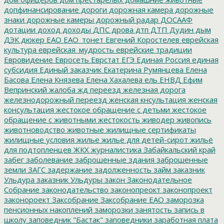
допфинансирование
дороги
дорожная камера
дорожные
знаки
дорожные камеры
дорожный радар
ДОСААФ
дотации
доход
доходы
ДПС
дрова
дтп
ДТП
Дудин
дым
ДЭК
дюкер
ЕАО
ЕАО_тонет
Евгений Коростелев
еврейская
культура
еврейская_мудрость
еврейские традиции
Евровидение
Евросеть
Еврстат
ЕГЭ
Единая Россия
единая
субсидия
Единый заказчик
Екатерина Румянцева
Елена
Басова
Елена Князева
Елена Хахалева
ель
ЕНВД
Ефим
Вепринский
жалоба
жд переезд
железная дорога
железнодорожный переезд
женская кнсультация
женская
консультация
жестокое обращение с детьми
жестокое
обращение с животными
жестокость
живодер
живопись
животноводство
животные
жилищные сертификаты
жилищные условия
жилье
жилье для детей-сирот
жильё
для подтопленцев
ЖКХ
журналистика
Забайкальский край
забег
заболевание
заброшенные здания
заброшенные
земли
ЗАГС
задержание
задолженность
займ
заказник
Ульдура
заказник Ульдуры
закон
Законодательное
Собрание
законодательство
законопреокт
законопроект
законороект
Заксобрание
Заксобрание ЕАО
заморозка
пенсионных накоплений
заморозки
занятость
запись в
школу
заповедник "Бастак"
заповедники
заработная плата