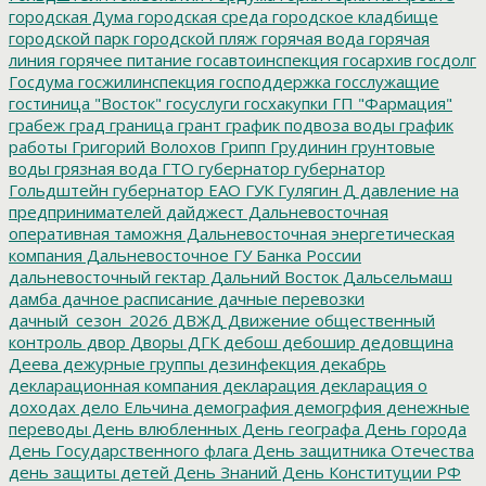
городская Дума
городская среда
городское кладбище
городской парк
городской пляж
горячая вода
горячая
линия
горячее питание
госавтоинспекция
госархив
госдолг
Госдума
госжилинспекция
господдержка
госслужащие
гостиница "Восток"
госуслуги
госхакупки
ГП "Фармация"
грабеж
град
граница
грант
график подвоза воды
график
работы
Григорий Волохов
Грипп
Грудинин
грунтовые
воды
грязная вода
ГТО
губернатор
губернатор
Гольдштейн
губернатор ЕАО
ГУК
Гулягин
Д
давление на
предпринимателей
дайджест
Дальневосточная
оперативная таможня
Дальневосточная энергетическая
компания
Дальневосточное ГУ Банка России
дальневосточный гектар
Дальний Восток
Дальсельмаш
дамба
дачное расписание
дачные перевозки
дачный_сезон_2026
ДВЖД
Движение общественный
контроль
двор
Дворы
ДГК
дебош
дебошир
дедовщина
Деева
дежурные группы
дезинфекция
декабрь
декларационная компания
декларация
декларация о
доходах
дело Ельчина
демография
демогрфия
денежные
переводы
День влюбленных
День географа
День города
День Государственного флага
День защитника Отечества
день защиты детей
День Знаний
День Конституции РФ