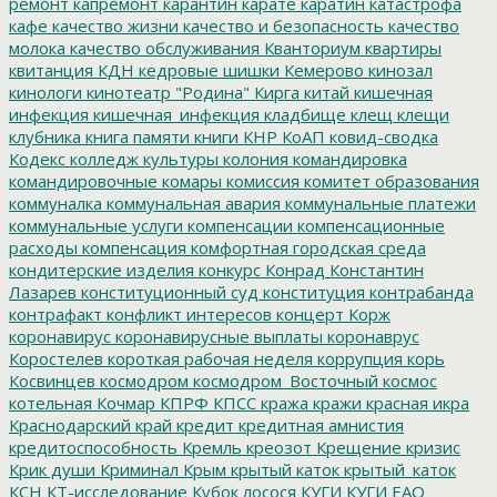
ремонт
капремонт
карантин
карате
каратин
катастрофа
кафе
качество жизни
качество и безопасность
качество
молока
качество обслуживания
Кванториум
квартиры
квитанция
КДН
кедровые шишки
Кемерово
кинозал
кинологи
кинотеатр "Родина"
Кирга
китай
кишечная
инфекция
кишечная_инфекция
кладбище
клещ
клещи
клубника
книга памяти
книги
КНР
КоАП
ковид-сводка
Кодекс
колледж культуры
колония
командировка
командировочные
комары
комиссия
комитет образования
коммуналка
коммунальная авария
коммунальные платежи
коммунальные услуги
компенсации
компенсационные
расходы
компенсация
комфортная городская среда
кондитерские изделия
конкурс
Конрад
Константин
Лазарев
конституционный суд
конституция
контрабанда
контрафакт
конфликт интересов
концерт
Корж
коронавирус
коронавирусные выплаты
коронаврус
Коростелев
короткая рабочая неделя
коррупция
корь
Косвинцев
космодром
космодром_Восточный
космос
котельная
Кочмар
КПРФ
КПСС
кража
кражи
красная икра
Краснодарский край
кредит
кредитная амнистия
кредитоспособность
Кремль
креозот
Крещение
кризис
Крик души
Криминал
Крым
крытый каток
крытый_каток
КСН
КТ-исследование
Кубок лосося
КУГИ
КУГИ ЕАО