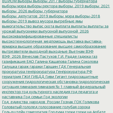
ВЦИОМ
выборы
выборы 2017
выборы губернатора
выборы мэра
выборы ректора
выборы_2019
выборы_2021
выборы_2026
выборы_губернатора
выборы_депутатов_2019
выборы_мэра
выборы-2018
выборы-2019
вывоз мусора
выгребные ямы
вымогательство
выпас скота
выплата
выплаты
выплаты за
урожай
выпускники
выпускной
выпускной_2026
высококвалифицированные специалисты
высокотехнологичная_медпомощь
выставка
выставка-
ярмарка
высшее образование
высшее самообразование
вытрезвители
выходной
выходные
Вьетнам
ВЭФ
ВЭФ_2026
Вячеслав Пастухов
Г.И. Радде
гадюка
газ
газификация ЕАО
Галина Кашапова
Галина Соколова
Галушка
гараж
гаражи
Гаршин
ГДК
Генеральная
прокуратура
генпрокуратура
Генпрокуратура РФ
гериатрия
ГЖИ
ГИБДД
Гиви
Гигант
гидрозащитные
сооружения
гидрологическая обстановка
гидрологическая
ситуация
гимназия
гимназия № 1
главный федеральный
инспектор
год культурного наследия
год педагога и
наставника
Год семьи
Год экологии
Год_единства_народов_России
Гознак
ГОК
Голикова
Головатый
гололед
голосование
голубая сорока
Гольдштейн
гомеопатия
Гордума
горки
горки на Арбате