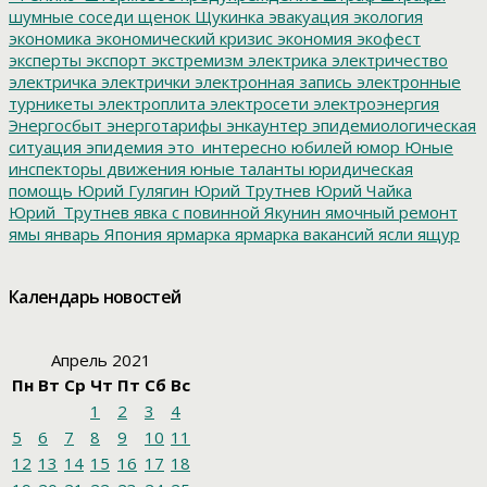
шумные соседи
щенок
Щукинка
эвакуация
экология
экономика
экономический кризис
экономия
экофест
эксперты
экспорт
экстремизм
электрика
электричество
электричка
электрички
электронная запись
электронные
турникеты
электроплита
электросети
электроэнергия
Энергосбыт
энерготарифы
энкаунтер
эпидемиологическая
ситуация
эпидемия
это_интересно
юбилей
юмор
Юные
инспекторы движения
юные таланты
юридическая
помощь
Юрий Гулягин
Юрий Трутнев
Юрий Чайка
Юрий_Трутнев
явка с повинной
Якунин
ямочный ремонт
ямы
январь
Япония
ярмарка
ярмарка вакансий
ясли
ящур
Календарь новостей
Апрель 2021
Пн
Вт
Ср
Чт
Пт
Сб
Вс
1
2
3
4
5
6
7
8
9
10
11
12
13
14
15
16
17
18