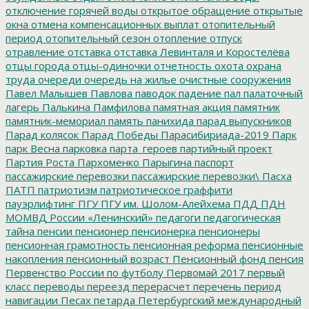
отключение горячей воды
открытое обращение
открытые
окна
отмена компенсационных выплат
отопительный
период
отопительный сезон
отопление
отпуск
отравление
отставка
отставка Левинталя и Коростелёва
отцы города
отцы-одиночки
отчетность
охота
охрана
труда
очереди
очередь на жилье
очистные сооружения
Павел Малышев
Павлова
паводок
падение
пал
палаточный
лагерь
Палькина
Памфилова
памятная акция
памятник
памятник-мемориал
память
панихида
парад выпускников
Парад колясок
Парад Победы
Парасибириада-2019
Парк
парк Весна
парковка
парта_героев
партийный проект
Партия Роста
Пархоменко
Парыгина
паспорт
пассажирские перевозки
пассажирские перевозки\
Пасха
ПАТП
патриотизм
патриотическое граффити
пауэрлифтинг
ПГУ
ПГУ им. Шолом-Алейхема
ПДД
ПДН
МОМВД России «Ленинский»
педагоги
педагогическая
тайна
пенсии
пенсионер
пенсионерка
пенсионеры
пенсионная грамотность
пенсионная реформа
пенсионные
накопления
пенсионный возраст
Пенсионный фонд
пенсия
Первенство России по футболу
Первомай 2017
первый
класс
переводы
переезд
перерасчет
перечень
период
навигации
Песах
петарда
Петербургский международный