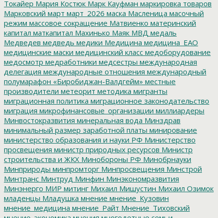
Токайер
Мария Костюк
Марк Кауфман
маркировка товаров
Марковский
март
март_2026
маска
Масленица
масочный
режим
массовое сокращение
Матвиенко
материнский
капитал
маткапитал
Махинько
Маяк
МВД
медаль
Медведев
медведь
медики
Медицина
медицина_ЕАО
медицинские маски
медицинский класс
медоборудование
медосмотр
медработники
медсестры
международная
делегация
международные отношения
международный
полумарафон «Биробиджан-Валдгейм»
местные
производители
метеорит
методика
мигранты
миграционная политика
миграционное законодательство
миграция
микрофинансовые_организации
миллиардеры
Минвостокразвития
минеральная вода
Минздрав
минимальный размер заработной платы
минирование
министерство образования и науки РФ
Министерство
просвещения
министр природных ресурсов
Министр
строительства и ЖКХ
Минобороны РФ
Минобрнауки
Минприроды
минпромторг
Минпросвещения
Минстрой
Минтранс
Минтруд
Минфин
Минэкономразвития
Минэнерго
МИР
митинг
Михаил Мишустин
Михаил Озимок
младенцы
Младушка
мнение
мнение_Кузовин
мнение_медицина
мнение_Райт
Мнение_Тиховский
мнение_экономика
мнения
многодетные семьи