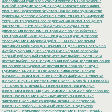
Хабаровский край
хлеб
хоккей
хоккей с мячом
хоккей с
шайбой
Холдоми
холодная вода
Холокост
Хорошавин
хранение наркотиков
хрустальная менора
хулиганство
хулиганы
целевое обучение
Целищев
Центр "Амурский
тигр"
центр временного содержания мигрантов
центр
занятости
Центр лечебной физкультуры
Центр
управления регионом
центральное водоснабжение
Центральный Банк
цены
цик
циклон
цирк
цифровое
телевидение
цифровой рубль
ЦСМ
ЦУР
Час земли
частичная мобилизация
Чемпионат Дальнего Востока по
футболу
черная дыра
черная икра
черные лесорубы
Черный куб
черный список
честные выборы
честные и
чистые выборы
четырехдневная рабочая неделя
чиновник
чиновники
чипирование
чистая питьевая вода
Чиунэ
Сугихара
ЧМ-2018
ЧП
чс
чума
шампанское
Шапиро
шахматы
шашки
шашлыки
швейная фабрика
Шевченко
шелковый путь
Шереметьево
школа
школа № 10
школа №
11
школа № 4
школа № 9
школы
школьная ярмарка
школьники
школьница из Томсино
школьное образование
школьное питание
школьные автобусы
школьные
завтраки
школьные каникулы
школьные перевозки
школьные поборы
школьный автобус
Шоу группа
"Феникс"
штормовое предупреждение
штраф
штрафы