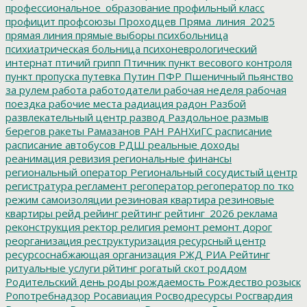
профессиональное_образование
профильный класс
профицит
профсоюзы
Проходцев
Пряма_линия_2025
прямая линия
прямые выборы
психбольница
психиатрическая больница
психоневрологический
интернат
птичий грипп
Птичник
пункт весового контроля
пункт пропуска
путевка
Путин
ПФР
Пшеничный
пьянство
за рулем
работа
работодатели
рабочая неделя
рабочая
поездка
рабочие места
радиация
радон
Разбой
развлекательный центр
развод
Раздольное
размыв
берегов
ракеты
Рамазанов
РАН
РАНХиГС
расписание
расписание автобусов
РДШ
реальные доходы
реанимация
ревизия
региональные финансы
региональный оператор
Региональный сосудистый центр
регистратура
регламент
регоператор
регоператор по тко
режим самоизоляции
резиновая квартира
резиновые
квартиры
рейд
рейинг
рейтинг
рейтинг_2026
реклама
реконструкция
ректор
религия
ремонт
ремонт дорог
реорганизация
реструктуризация
ресурсный центр
ресурсоснабжающая организация
РЖД
РИА Рейтинг
ритуальные услуги
рйтинг
рогатый скот
роддом
Родительский день
роды
рождаемость
Рождество
розыск
Ропотребнадзор
Росавиация
Росводресурсы
Росгвардия