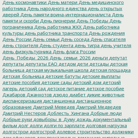
День космонавтики
День матери
День медицинского
работника
День народного единства
день открытых
дверей
День памяти воина-интернационалиста
День
памяти и скорби
День пионерии
День Победы
День
пограничника
День работника ЖКХ
День работника
культуры
день работника транспорта
День рождения
День России
День семьи
День соседа
День спасателя
день строителя
День студента
день тигра
день учителя
день физкультурника
День флага России
День_Победы_2026
День_семьи_2026
деньги
депутат
депутаты
депутаты ЕАО
детдом
дети
детсады
детская
больница
детская музыкальная школа
детская площадка
детская_больница
детские батуты
детские выплаты
детские пособия
детские сады
детский дом
детский
лагерь
детский сад
детское питание
детское пособие
Джабаров
Джанхотов
дзюдо
диабет
дикие животные
диспансеризация
дистанционка
дистанционное
образование
Дмитрий Меведев
Дмитрий Медведев
Дмитрий Нестеров
Доблесть_Хингана
Добрые люди
Добрые руки
довыборы_в_Думу
дождь
документальный
фильм
долг
долги
долги по зарплате
долговая нагрузка
долгострои
долгострой
долевое строительство
должники
дом офицеров
дом престарелых
домашние животные