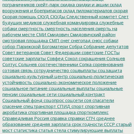
пограничников
скейт-парк
скидка
скидки и акции
склад
вооружения и боеприпасов
склад пиломатериалов
скорая
Скорая помощь
СКУД
СКУДы
Следственный комитет
Слет
будущих медиков
служебная командировка
служебные
собаки
смертность
смертность населения
смерть на
рабочем месте
СМИ
Смидович
Смидовичский район
смотровая площадка
СМП
снег
снегопад
снюс
собаки
собор Парижской Богоматери
Собра
Собрание депутатов
Совет ветеранов
Совет Федерации
советские ГОСТы
советские зарплаты
Совфед
Сокол
сокращения
Солнцев
Солтус
Солцнев
соотечественники
Сопка
соревнования
сотовая связь
сотрудничество
соцвыплаты
соцзащита
социально-культурный центр
социально-политическая
устойчивость
социально-экономическое положение
социальное питание
социальные выплаты
социальные
пенсии
социальные сети
социальный контракт
Социальный фонд
соцопрос
соцсети
соя
спасатели
спасение
спецтранспорт
СПИД
спорт
спортивная
акробатика
спортивная площадка
спорткомплекс
Справедливая Россия
справка
справки
СПЧ
среднее
образование
средняя зарплата
срок годности
СССР
старый
мост
статистика
статья
стела
стимулирующие выплаты