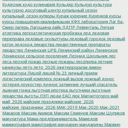
Кудесник
кудо
кулинария
Кульдкр
Кульдур
культура
культурно досуговый центр
купальный сезон
купальный_сезон
купюры
Кураж
курение
Куренков
курсы
курсы повышения квалификации
КФХ
лаборатория
Лаг ба-
Омер
лагерь
Лагошина
лайк
ЛДПР
Левинталь
Легкая
атлетика
легкоатлетическая пробежка
лед
ледовая
переправа
ледовые скульптуры
ледовый городок
ледовый
каток
ледоход
лекарства
лекарственные препараты
лекарство
Ленинская ЦРБ
Ленинский район
Ленинское
Ленинское сельское поселение
Леонид Школьник
лес
леса
лесной пожар
лесные пожары
лесопилка
летние
каникулы
лето
лето_2026
лжетерроризм
лимон
литература
Лицей
лицей № 23
личный прием
логистический комплеск
ложный вызов
ложный донос
лотерея
лоукостер
лунное затмение
лучший спасатель
лыжная гонка
льготная ипотека
льготники
льготные
лекарства
льготы
ЛЭП
люди ЕАО
люк
Магнитогорск
май
май_2026
майские праздники
майские_2026
майские_праздники_2026
МАК-2019
Мак-2020
Мак-2021
Макаров
Максим Акимов
Максим Семенов
Максим Шупиков
макулатура
Мама-предприниматель
Мамедов
маммография
мамография
мандарин
мандарины
Марвин