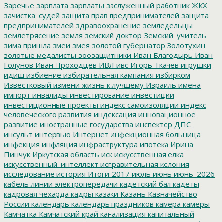
Заречье
зарплата
зарплаты
заслуженный работник ЖКХ
зачистка_судей
защита прав предпринимателей
защита
предпринимателей
здравоохранение
земледельцы
землетрясение
земля
земский доктор
Земский_учитель
зима пришла
змеи
змея
золотой губернатор
Золотухин
золотые медалисты
зоозащитники
Иван Благодырь
Иван
Голунов
Иван Проходцев
ИВЛ
ивс
Игорь Ткачев
игрушки
идиш
избиение
избирательная кампания
избирком
Известковый
измени жизнь к лучшему
Израиль
имена
импорт
инвалиды
инвестирование
инвестиции
инвестиционные проекты
индекс самоизоляции
индекс
человеческого развития
индексация
инновационное
развитие
иностранные государства
инспектор ДПС
инсульт
интервью
Интернет
инфекционная больница
инфекция
инфляция
инфраструктура
ипотека
Ирина
Пинчук
Иркутская область
иск
искусственная елка
искусственный_интеллект
исправительная колония
исследование
история
Итоги-2017
июль
июнь
июнь_2026
кабель линии электропередачи
кадетский бал
кадеты
кадровая чехарда
кадры
казаки
Казань
Казначейство
России
календарь
календарь праздников
камера
камеры
Камчатка
Камчатский край
канализация
капитальный