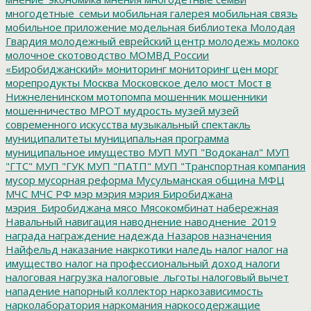
многодетные_семьи
мобильная галерея
мобильная связь
мобильное приложение
модельная библиотека
Молодая
Гвардия
молодежный еврейский центр
молодежь
молоко
молочное скотоводство
МОМВД России
«Биробиджанский»
мониторинг
мониторинг цен
морг
морепродукты
Москва
Московское дело
мост
Мост в
Нижнеленинском
мотопомпа
мошенник
мошенники
мошенничество
МРОТ
мудрость
музей
музей
современного искусства
музыкальный спектакль
муниципалитеты
муниципальная программа
муниципальное имущество
МУП
МУП "Водоканал"
МУП
"ГТС"
МУП "ГУК
МУП "ПАТП"
МУП "Транспортная компания
мусор
мусорная реформа
Мусульманская община
МФЦ
МЧС
МЧС РФ
мэр
мэрия
мэрия Биробиджана
мэрия_Биробиджана
мясо
Мясокомбинат
набережная
Навальный
навигация
наводнение
наводнение_2019
награда
награждение
надежда
Назаров
назначения
Найфельд
наказание
накркотики
наледь
налог
налог на
имущество
налог на профессиональный доход
налоги
налоговая нагрузка
налоговые_льготы
налоговый вычет
нападение
напорный коллектор
наркозависимость
нарколаборатория
наркомания
наркосодержащие