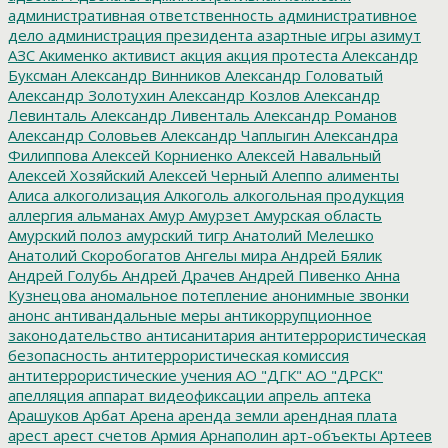
административная ответственность
административное
дело
администрация президента
азартные игры
азимут
АЗС
Акименко
активист
акция
акция протеста
Александр
Буксман
Александр Винников
Александр Головатый
Александр Золотухин
Александр Козлов
Александр
Левинталь
Александр Ливенталь
Александр Романов
Александр Соловьев
Александр Чаплыгин
Александра
Филиппова
Алексей Корниенко
Алексей Навальный
Алексей Хозяйский
Алексей Черный
Алеппо
алименты
Алиса
алкоголизация
Алкоголь
алкогольная продукция
аллергия
альманах
Амур
Амурзет
Амурская область
Амурский полоз
амурский тигр
Анатолий Мелешко
Анатолий Скоробогатов
Ангелы мира
Андрей Бялик
Андрей Голубь
Андрей Драчев
Андрей Пивенко
Анна
Кузнецова
аномальное потепление
анонимные звонки
анонс
антивандальные меры
антикоррупционное
законодательство
антисанитария
антитеррористическая
безопасность
антитеррористическая комиссия
антитеррористические учения
АО "ДГК"
АО "ДРСК"
апелляция
аппарат видеофиксации
апрель
аптека
Арашуков
Арбат
Арена
аренда земли
арендная плата
арест
арест счетов
Армия
Арнаполин
арт-объекты
Артеев