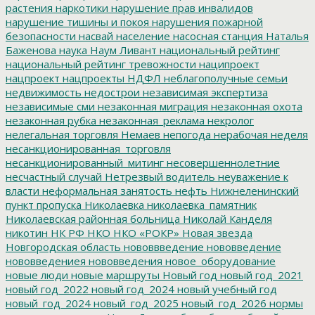
растения
наркотики
нарушение прав инвалидов
нарушение тишины и покоя
нарушения пожарной
безопасности
насвай
население
насосная станция
Наталья
Баженова
наука
Наум Ливант
национальный рейтинг
национальный рейтинг тревожности
наципроект
нацпроект
нацпроекты
НДФЛ
неблагополучные семьи
недвижимость
недострои
независимая экспертиза
независимые сми
незаконная миграция
незаконная охота
незаконная рубка
незаконная_реклама
некролог
нелегальная торговля
Немаев
непогода
нерабочая неделя
несанкционированная_торговля
несанкционированный_митинг
несовершеннолетние
несчастный случай
Нетрезвый водитель
неуважение к
власти
неформальная занятость
нефть
Нижнеленинский
пункт пропуска
Николаевка
николаевка_памятник
Николаевская районная больница
Николай Канделя
никотин
НК РФ
НКО
НКО «РОКР»
Новая звезда
Новгородская область
нововвведение
нововведение
нововведениея
нововведения
новое_оборудование
новые люди
новые маршруты
Новый год
новый год_2021
новый год_2022
новый год_2024
новый учебный год
новый_год_2024
новый_год_2025
новый_год_2026
нормы