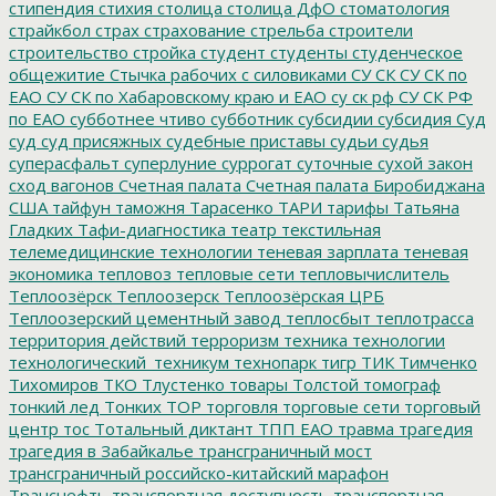
стипендия
стихия
столица
столица ДфО
стоматология
страйкбол
страх
страхование
стрельба
строители
строительство
стройка
студент
студенты
студенческое
общежитие
Стычка рабочих с силовиками
СУ СК
СУ СК по
ЕАО
СУ СК по Хабаровскому краю и ЕАО
су ск рф
СУ СК РФ
по ЕАО
субботнее чтиво
субботник
субсидии
субсидия
Суд
суд
суд присяжных
судебные приставы
судьи
судья
суперасфальт
суперлуние
суррогат
суточные
сухой закон
сход вагонов
Счетная палата
Счетная палата Биробиджана
США
тайфун
таможня
Тарасенко
ТАРИ
тарифы
Татьяна
Гладких
Тафи-диагностика
театр
текстильная
телемедицинские технологии
теневая зарплата
теневая
экономика
тепловоз
тепловые сети
тепловычислитель
Теплоозёрск
Теплоозерск
Теплоозёрская ЦРБ
Теплоозерский цементный завод
теплосбыт
теплотрасса
территория действий
терроризм
техника
технологии
технологический_техникум
технопарк
тигр
ТИК
Тимченко
Тихомиров
ТКО
Тлустенко
товары
Толстой
томограф
тонкий лед
Тонких
ТОР
торговля
торговые сети
торговый
центр
тос
Тотальный диктант
ТПП ЕАО
травма
трагедия
трагедия в Забайкалье
трансграничный мост
трансграничный российско-китайский марафон
Транснефть
транспортная доступность
транспортная