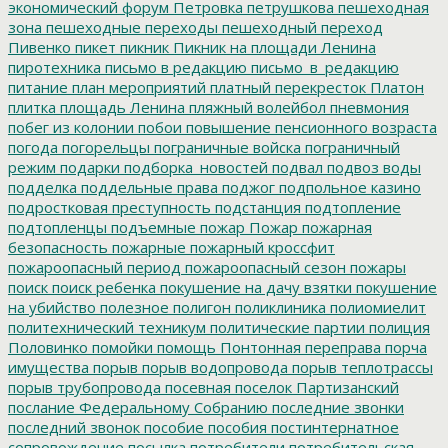
экономический форум
Петровка
петрушкова
пешеходная
зона
пешеходные переходы
пешеходный переход
Пивенко
пикет
пикник
Пикник на площади Ленина
пиротехника
письмо в редакцию
письмо_в_редакцию
питание
план мероприятий
платный перекресток
Платон
плитка
площадь Ленина
пляжный волейбол
пневмония
побег из колонии
побои
повышение пенсионного возраста
погода
погорельцы
пограничные войска
пограничный
режим
подарки
подборка_новостей
подвал
подвоз воды
подделка
поддельные права
поджог
подпольное казино
подростковая преступность
подстанция
подтопление
подтопленцы
подъемные
пожар
Пожар
пожарная
безопасность
пожарные
пожарный кроссфит
пожароопасный период
пожароопасный сезон
пожары
поиск
поиск ребенка
покушение на дачу взятки
покушение
на убийство
полезное
полигон
поликлиника
полиомиелит
политехнический техникум
политические партии
полиция
Половинко
помойки
помощь
Понтонная переправа
порча
имущества
порыв
порыв водопровода
порыв теплотрассы
порыв трубопровода
посевная
поселок Партизанский
послание Федеральному Собранию
последние звонки
последний звонок
пособие
пособия
постинтернатное
сопровождение
посылка
потребители
потребительская