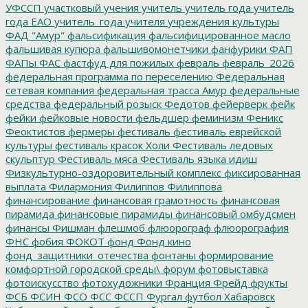
УФССП
участковый
учения
учитель
учитель года
учитель
года ЕАО
учитель_года
учителя
учреждения культуры
ФАД "Амур"
фальсификация
фальсифицированное масло
фальшивая купюра
фальшивомонетчики
фанфурики
ФАП
ФАПы
ФАС
фастфуд для пожилых
февраль
февраль_2026
федеральная программа по переселению
Федеральная
сетевая компания
федеральная трасса Амур
федеральные
средства
федеральный розыск
Федотов
фейерверк
фейк
фейки
фейковые новости
фельдшер
феминизм
Феникс
Феоктистов
фермеры
фестиваль
фестиваль еврейской
культуры
фестиваль красок Холи
Фестиваль ледовых
скульптур
Фестиваль мяса
Фестиваль языка идиш
Физкультурно-оздоровительный комплекс
фиксированная
выплата
Филармония
Филиппов
Филиппова
финансирование
финансовая грамотность
финансовая
пирамида
финансовые пирамиды
финансовый омбудсмен
финансы
Фишман
флешмоб
флюорограф
флюорография
ФНС
фобия
ФОКОТ
фонд
Фонд кино
фонд_защитники_отечества
фонтаны
формирование
комфортной городской среды\
форум
фотовыставка
фотоискусство
фотохудожники
Франция
Фрейд
фрукты
ФСБ
ФСИН
ФСО
ФСС
ФССП
Фургал
футбол
Хабаровск