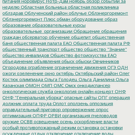
питания
норовирус
Нотр-Дам
ноябрь
обзор событий за
неделю
Областная больница
областная поликлиника
облздрав
Облученский район
облучье
Облэнергоремонт
Облэнергоремонт Плюс
обман
оборудование
образ
образование
образовательные курсы
образовательные_организации
Обращение
обращения
граждан
обсерватор
обучение
общепит
общественная
баня
общественная палата ЕАО
Общественная палата РФ
общественный транспорт
общество
общество "Знание"
общество инвалидов
Общество фотоискусства ЕАО
объединение
объявления
обыск
обыски
Овчинников
Огородова
ограбление
ограничение движения
ОГЭ
ОДН
ожоги
озеленение
окно
октябрь
Октябрьский район
Олег
Костюк
олимпиада
Ольга Голодец
Ольга Данилина
Ольга
Казанская
ОМОН
ОМП
ОМС
Омск
онкодиспансер
онкологическая служба
онкология
онлайн-концерт
ОНФ
ОНФ "Генеральная уборка"
опасные сайты
ОПГ
операция
должник
оплата труда
Оплот
оползень
оппозиция
оправдательный приговор
опровержение
опрос
оптимизация
ОПФР
ОРВИ
организация пчеловодов
оружие
ОСВВ
освещение
осень
оскорбление власти
особый противопожарный режим
остановка
остановки
осужденные
отдых
отключение
отключение воды