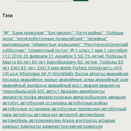
Тэги
"@"
"Банк приколов"
"Бествидео"
"Дети войны"
"Добрые
дела"
"железобетонные полицейские"
"ленивые"
малоимущие
"обманутые дольщики"
"Рентгенологический
субботник"
"Цементный поток"
@
1 класс
1 мая
1 сентября
112
2018
23 февраля
31 декабря
5
5G
75-летие Победы
8
Марта
80 лет
80 лет Биробиджану
80_летие_Победы
85
лет ЕАО
85_лет_ЕАО
9 мая
Apple
Forbes
Instagram
L-410
QR-код
WhatsApp
Wi-Fi
WorldSkills Russia
аборты
аварийная
посадка
аварийное жилье
аварийные дома
аварийный дом
аварийный жилфонд
аварийный мост
авария
авария на
Чернобыльской АЭС
август
Авдалян
авиабилеты
авиакатастрофа
авиалесоохрана
авиасообщение
авиация
автобус
автобусная остановка
автобусные войны
автобусные остановки
автобусные перевозки
автобусный
парк
автобусы
автовокзал
автоклуб
автомобили
автомобиль
автоперевозки
Агада
агитпоезд
аграрии
адвокат
Адвокаты
административная комиссия