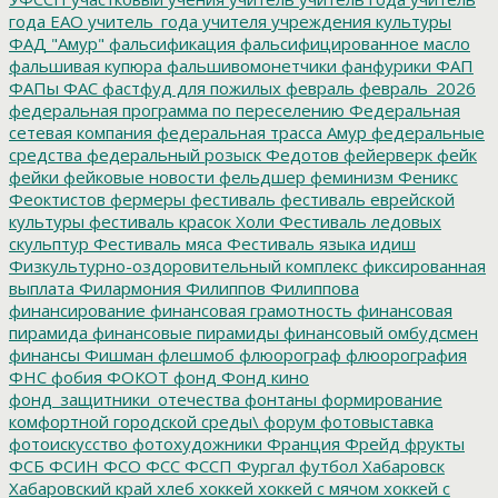
года ЕАО
учитель_года
учителя
учреждения культуры
ФАД "Амур"
фальсификация
фальсифицированное масло
фальшивая купюра
фальшивомонетчики
фанфурики
ФАП
ФАПы
ФАС
фастфуд для пожилых
февраль
февраль_2026
федеральная программа по переселению
Федеральная
сетевая компания
федеральная трасса Амур
федеральные
средства
федеральный розыск
Федотов
фейерверк
фейк
фейки
фейковые новости
фельдшер
феминизм
Феникс
Феоктистов
фермеры
фестиваль
фестиваль еврейской
культуры
фестиваль красок Холи
Фестиваль ледовых
скульптур
Фестиваль мяса
Фестиваль языка идиш
Физкультурно-оздоровительный комплекс
фиксированная
выплата
Филармония
Филиппов
Филиппова
финансирование
финансовая грамотность
финансовая
пирамида
финансовые пирамиды
финансовый омбудсмен
финансы
Фишман
флешмоб
флюорограф
флюорография
ФНС
фобия
ФОКОТ
фонд
Фонд кино
фонд_защитники_отечества
фонтаны
формирование
комфортной городской среды\
форум
фотовыставка
фотоискусство
фотохудожники
Франция
Фрейд
фрукты
ФСБ
ФСИН
ФСО
ФСС
ФССП
Фургал
футбол
Хабаровск
Хабаровский край
хлеб
хоккей
хоккей с мячом
хоккей с