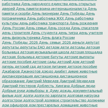
работника
День народного единства
день открытых
дверей
День памяти воина-интернационалиста
День
памяти и скорби
День пионерии
День Победы
День
пограничника
День работника ЖКХ
День работника
культуры
день работника транспорта
День рождения
День России
День семьи
День соседа
День спасателя
день строителя
День студента
день тигра
день учителя
день физкультурника
День флага России
День_Победы_2026
День_семьи_2026
деньги
депутат
депутаты
депутаты ЕАО
детдом
дети
детсады
детская
больница
детская музыкальная школа
детская площадка
детская_больница
детские батуты
детские выплаты
детские пособия
детские сады
детский дом
детский
лагерь
детский сад
детское питание
детское пособие
Джабаров
Джанхотов
дзюдо
диабет
дикие животные
диспансеризация
дистанционка
дистанционное
образование
Дмитрий Меведев
Дмитрий Медведев
Дмитрий Нестеров
Доблесть_Хингана
Добрые люди
Добрые руки
довыборы_в_Думу
дождь
документальный
фильм
долг
долги
долги по зарплате
долговая нагрузка
долгострои
долгострой
долевое строительство
должники
дом офицеров
дом престарелых
домашние животные