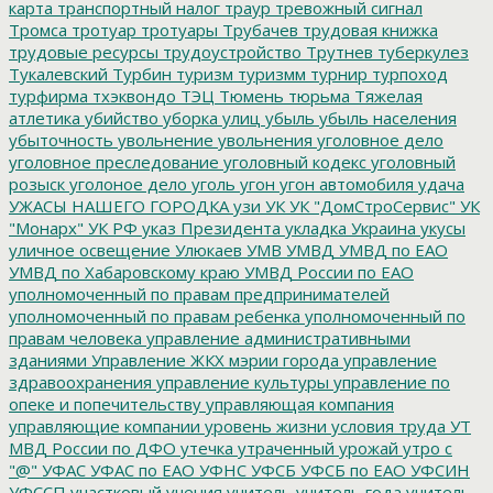
карта
транспортный налог
траур
тревожный сигнал
Тромса
тротуар
тротуары
Трубачев
трудовая книжка
трудовые ресурсы
трудоустройство
Трутнев
туберкулез
Тукалевский
Турбин
туризм
туризмм
турнир
турпоход
турфирма
тхэквондо
ТЭЦ
Тюмень
тюрьма
Тяжелая
атлетика
убийство
уборка улиц
убыль
убыль населения
убыточность
увольнение
увольнения
уголовное дело
уголовное преследование
уголовный кодекс
уголовный
розыск
уголоное дело
уголь
угон
угон автомобиля
удача
УЖАСЫ НАШЕГО ГОРОДКА
узи
УК
УК "ДомСтроСервис"
УК
"Монарх"
УК РФ
указ Президента
укладка
Украина
укусы
уличное освещение
Улюкаев
УМВ
УМВД
УМВД по ЕАО
УМВД по Хабаровскому краю
УМВД России по ЕАО
уполномоченный по правам предпринимателей
уполномоченный по правам ребенка
уполномоченный по
правам человека
управление административными
зданиями
Управление ЖКХ мэрии города
управление
здравоохранения
управление культуры
управление по
опеке и попечительству
управляющая компания
управляющие компании
уровень жизни
условия труда
УТ
МВД России по ДФО
утечка
утраченный урожай
утро с
"@"
УФАС
УФАС по ЕАО
УФНС
УФСБ
УФСБ по ЕАО
УФСИН
УФССП
участковый
учения
учитель
учитель года
учитель