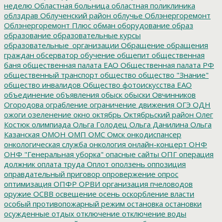
неделю
Областная больница
областная поликлиника
облздрав
Облученский район
облучье
Облэнергоремонт
Облэнергоремонт Плюс
обман
оборудование
образ
образование
образовательные курсы
образовательные_организации
Обращение
обращения
граждан
обсерватор
обучение
общепит
общественная
баня
общественная палата ЕАО
Общественная палата РФ
общественный транспорт
общество
общество "Знание"
общество инвалидов
Общество фотоискусства ЕАО
объединение
объявления
обыск
обыски
Овчинников
Огородова
ограбление
ограничение движения
ОГЭ
ОДН
ожоги
озеленение
окно
октябрь
Октябрьский район
Олег
Костюк
олимпиада
Ольга Голодец
Ольга Данилина
Ольга
Казанская
ОМОН
ОМП
ОМС
Омск
онкодиспансер
онкологическая служба
онкология
онлайн-концерт
ОНФ
ОНФ "Генеральная уборка"
опасные сайты
ОПГ
операция
должник
оплата труда
Оплот
оползень
оппозиция
оправдательный приговор
опровержение
опрос
оптимизация
ОПФР
ОРВИ
организация пчеловодов
оружие
ОСВВ
освещение
осень
оскорбление власти
особый противопожарный режим
остановка
остановки
осужденные
отдых
отключение
отключение воды