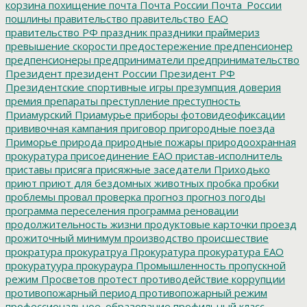
корзина
похищение
почта
Почта России
Почта_России
пошлины
правительство
правительство ЕАО
правительство РФ
праздник
праздники
праймериз
превышение скорости
предостережение
предпенсионер
предпенсионеры
предприниматели
предпринимательство
Президент
президент России
Президент РФ
Президентские спортивные игры
презумпция доверия
премия
препараты
преступление
преступность
Приамурский
Приамурье
приборы фотовидеофиксации
прививочная кампания
приговор
пригородные поезда
Приморье
природа
природные пожары
природоохранная
прокуратура
присоединение ЕАО
пристав-исполнитель
приставы
присяга
присяжные заседатели
Приходько
приют
приют для бездомных животных
пробка
пробки
проблемы
провал
проверка
прогноз
прогноз погоды
программа переселения
программа реновации
продолжительность жизни
продуктовые карточки
проезд
прожиточный минимум
производство
происшествие
прократура
прокуратруа
Прокуратура
прокуратура ЕАО
прокуратуура
прокураура
Промышленность
пропускной
режим
Просветов
протест
противодействие коррупции
противопожарный период
противопожарный режим
профессиональное_образование
профильный класс