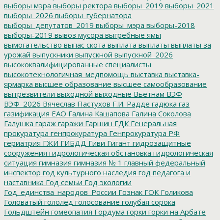
выборы мэра
выборы ректора
выборы_2019
выборы_2021
выборы_2026
выборы_губернатора
выборы_депутатов_2019
выборы_мэра
выборы-2018
выборы-2019
вывоз мусора
выгребные ямы
вымогательство
выпас скота
выплата
выплаты
выплаты за
урожай
выпускники
выпускной
выпускной_2026
высококвалифицированные специалисты
высокотехнологичная_медпомощь
выставка
выставка-
ярмарка
высшее образование
высшее самообразование
вытрезвители
выходной
выходные
Вьетнам
ВЭФ
ВЭФ_2026
Вячеслав Пастухов
Г.И. Радде
гадюка
газ
газификация ЕАО
Галина Кашапова
Галина Соколова
Галушка
гараж
гаражи
Гаршин
ГДК
Генеральная
прокуратура
генпрокуратура
Генпрокуратура РФ
гериатрия
ГЖИ
ГИБДД
Гиви
Гигант
гидрозащитные
сооружения
гидрологическая обстановка
гидрологическая
ситуация
гимназия
гимназия № 1
главный федеральный
инспектор
год культурного наследия
год педагога и
наставника
Год семьи
Год экологии
Год_единства_народов_России
Гознак
ГОК
Голикова
Головатый
гололед
голосование
голубая сорока
Гольдштейн
гомеопатия
Гордума
горки
горки на Арбате