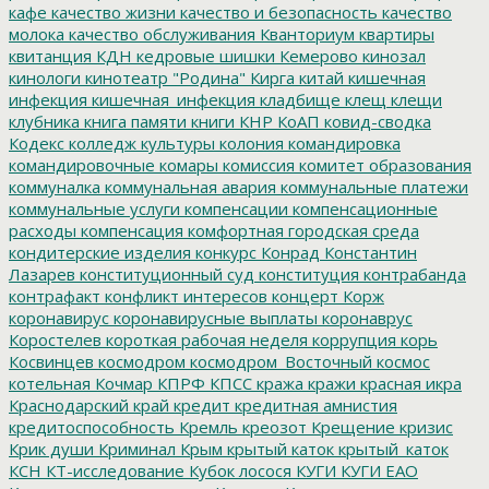
кафе
качество жизни
качество и безопасность
качество
молока
качество обслуживания
Кванториум
квартиры
квитанция
КДН
кедровые шишки
Кемерово
кинозал
кинологи
кинотеатр "Родина"
Кирга
китай
кишечная
инфекция
кишечная_инфекция
кладбище
клещ
клещи
клубника
книга памяти
книги
КНР
КоАП
ковид-сводка
Кодекс
колледж культуры
колония
командировка
командировочные
комары
комиссия
комитет образования
коммуналка
коммунальная авария
коммунальные платежи
коммунальные услуги
компенсации
компенсационные
расходы
компенсация
комфортная городская среда
кондитерские изделия
конкурс
Конрад
Константин
Лазарев
конституционный суд
конституция
контрабанда
контрафакт
конфликт интересов
концерт
Корж
коронавирус
коронавирусные выплаты
коронаврус
Коростелев
короткая рабочая неделя
коррупция
корь
Косвинцев
космодром
космодром_Восточный
космос
котельная
Кочмар
КПРФ
КПСС
кража
кражи
красная икра
Краснодарский край
кредит
кредитная амнистия
кредитоспособность
Кремль
креозот
Крещение
кризис
Крик души
Криминал
Крым
крытый каток
крытый_каток
КСН
КТ-исследование
Кубок лосося
КУГИ
КУГИ ЕАО