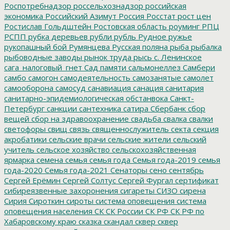
Роспотребнадзор
россельхознадзор
российская
экономика
Российский Азимут
Россия
Росстат
рост цен
Ростислав Гольдштейн
Ростовская область
роуминг
РПЦ
РСПП
рубка деревьев
рубли
рубль
Рудное
ружье
рукопашный бой
Румянцева
Русская поляна
рыба
рыбалка
рыбоводные заводы
рынок труда
рысь
с. Ленинское
сага_налоговый_гнет
Сад памяти
сальмонеллез
Самбери
самбо
самогон
самодеятельность
самозанятые
самолет
самооборона
самосуд
санавиация
санация
санитария
санитарно-эпидемиологическая обстанвока
Санкт-
Петербург
санкции
сантехника
сатира
Сбербанк
сбор
вещей
сбор на здравоохранение
свадьба
свалка
свалки
светофоры
свищ
связь
священнослужитель
секта
секция
акробатики
сельские врачи
сельские жители
сельский
учитель
сельское хозяйство
сельскохозяйственная
ярмарка
семена
семья
семья года
Семья года-2019
семья
года-2020
Семья года-2021
Сенаторы
сено
сентябрь
Сергей Ерёмин
Сергей Солтус
Сергей Фургал
сертификат
сибиреязвенные захоронения
сигареты
СИЗО
сирена
Сирия
Сироткин
сироты
система оповещения
система
оповещения населения
СК
СК России
СК РФ
СК РФ по
Хабаровскому краю
сказка
скандал
сквер
сквер