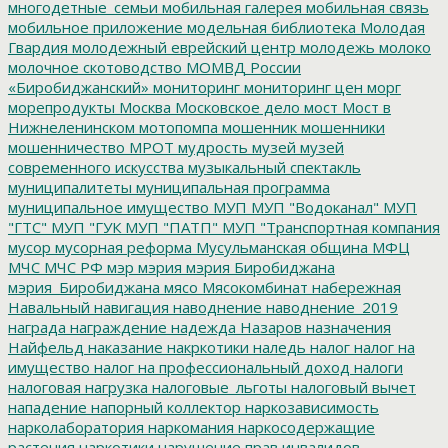
многодетные_семьи
мобильная галерея
мобильная связь
мобильное приложение
модельная библиотека
Молодая
Гвардия
молодежный еврейский центр
молодежь
молоко
молочное скотоводство
МОМВД России
«Биробиджанский»
мониторинг
мониторинг цен
морг
морепродукты
Москва
Московское дело
мост
Мост в
Нижнеленинском
мотопомпа
мошенник
мошенники
мошенничество
МРОТ
мудрость
музей
музей
современного искусства
музыкальный спектакль
муниципалитеты
муниципальная программа
муниципальное имущество
МУП
МУП "Водоканал"
МУП
"ГТС"
МУП "ГУК
МУП "ПАТП"
МУП "Транспортная компания
мусор
мусорная реформа
Мусульманская община
МФЦ
МЧС
МЧС РФ
мэр
мэрия
мэрия Биробиджана
мэрия_Биробиджана
мясо
Мясокомбинат
набережная
Навальный
навигация
наводнение
наводнение_2019
награда
награждение
надежда
Назаров
назначения
Найфельд
наказание
накркотики
наледь
налог
налог на
имущество
налог на профессиональный доход
налоги
налоговая нагрузка
налоговые_льготы
налоговый вычет
нападение
напорный коллектор
наркозависимость
нарколаборатория
наркомания
наркосодержащие
растения
наркотики
нарушение прав инвалидов