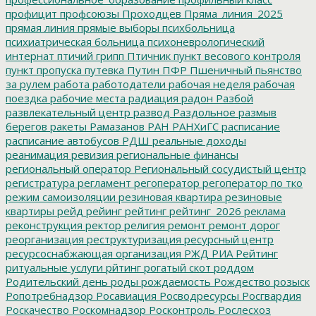
профицит
профсоюзы
Проходцев
Пряма_линия_2025
прямая линия
прямые выборы
психбольница
психиатрическая больница
психоневрологический
интернат
птичий грипп
Птичник
пункт весового контроля
пункт пропуска
путевка
Путин
ПФР
Пшеничный
пьянство
за рулем
работа
работодатели
рабочая неделя
рабочая
поездка
рабочие места
радиация
радон
Разбой
развлекательный центр
развод
Раздольное
размыв
берегов
ракеты
Рамазанов
РАН
РАНХиГС
расписание
расписание автобусов
РДШ
реальные доходы
реанимация
ревизия
региональные финансы
региональный оператор
Региональный сосудистый центр
регистратура
регламент
регоператор
регоператор по тко
режим самоизоляции
резиновая квартира
резиновые
квартиры
рейд
рейинг
рейтинг
рейтинг_2026
реклама
реконструкция
ректор
религия
ремонт
ремонт дорог
реорганизация
реструктуризация
ресурсный центр
ресурсоснабжающая организация
РЖД
РИА Рейтинг
ритуальные услуги
рйтинг
рогатый скот
роддом
Родительский день
роды
рождаемость
Рождество
розыск
Ропотребнадзор
Росавиация
Росводресурсы
Росгвардия
Роскачество
Роскомнадзор
Росконтроль
Рослесхоз