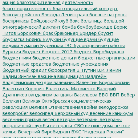
акция
благотворительная деятельность
благотворительность
благотворительный концерт
благоустройство
Блокада Ленинграда
боевые патроны
боеприпасы
Бойцовский клуб
бокс
больница
большой
этнографический диктант
бомба
бомбоубежище
Борис
Титов
Борохович
брак
браконьер
Бридер
брусит
брусчатка
Брянск
Будукан
будущие врачи
будущие
медики
Бумагин
Бурейская ГЭС
буровзрывные работы
Бурятия
Бюджет
бюджет 2017
бюджет Биробиджана
бюджетники
бюджетные деньги
бюджетные организации
бюджетные средства
бюджетные учреждения
бюджетный кредит
бюрократия
В. Путин
В.И. Ленин
Вадим Зингман
вакцина
вакцинация
Валдгейм
Валдгеймский детдом
валежник
Валентин Брусиловский
Валентин Коровин
Валентина Матвиенко
Валерий
Дранников
вандализм
вандалы
Васильева
ВВО
ВВП
Вебер
Великан
Великая Октябрьская социалистическая
революция
Великая Отечественная война
велодорожка
велопробег
велосипед
Верховный суд
весенние каникулы
весенний призыв
ветер
ветеран
ветераны
ветераны
пограничной службы
ветераны_СВО
ветхие дома
ветхое
жилье
Вечерний Биробиджан
ВЖС "Надежда России"
взрыв
взрыв газа
взрыв газового баллона
взрыв