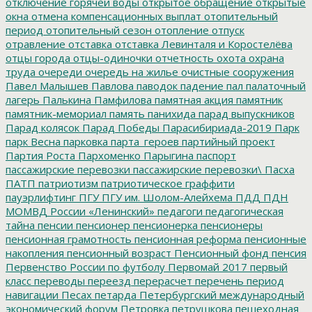
отключение горячей воды
открытое обращение
открытые
окна
отмена компенсационных выплат
отопительный
период
отопительный сезон
отопление
отпуск
отравление
отставка
отставка Левинталя и Коростелёва
отцы города
отцы-одиночки
отчетность
охота
охрана
труда
очереди
очередь на жилье
очистные сооружения
Павел Малышев
Павлова
паводок
падение
пал
палаточный
лагерь
Палькина
Памфилова
памятная акция
памятник
памятник-мемориал
память
панихида
парад выпускников
Парад колясок
Парад Победы
Парасибириада-2019
Парк
парк Весна
парковка
парта_героев
партийный проект
Партия Роста
Пархоменко
Парыгина
паспорт
пассажирские перевозки
пассажирские перевозки\
Пасха
ПАТП
патриотизм
патриотическое граффити
пауэрлифтинг
ПГУ
ПГУ им. Шолом-Алейхема
ПДД
ПДН
МОМВД России «Ленинский»
педагоги
педагогическая
тайна
пенсии
пенсионер
пенсионерка
пенсионеры
пенсионная грамотность
пенсионная реформа
пенсионные
накопления
пенсионный возраст
Пенсионный фонд
пенсия
Первенство России по футболу
Первомай 2017
первый
класс
переводы
переезд
перерасчет
перечень
период
навигации
Песах
петарда
Петербургский международный
экономический форум
Петровка
петрушкова
пешеходная