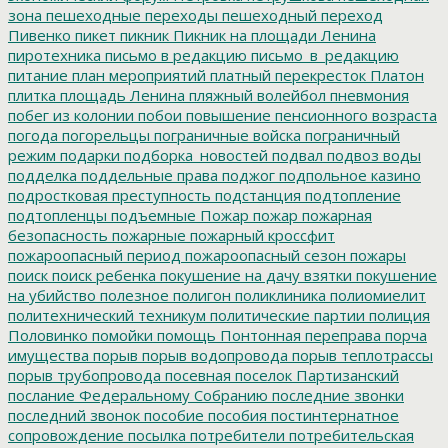
зона
пешеходные переходы
пешеходный переход
Пивенко
пикет
пикник
Пикник на площади Ленина
пиротехника
письмо в редакцию
письмо_в_редакцию
питание
план мероприятий
платный перекресток
Платон
плитка
площадь Ленина
пляжный волейбол
пневмония
побег из колонии
побои
повышение пенсионного возраста
погода
погорельцы
пограничные войска
пограничный
режим
подарки
подборка_новостей
подвал
подвоз воды
подделка
поддельные права
поджог
подпольное казино
подростковая преступность
подстанция
подтопление
подтопленцы
подъемные
Пожар
пожар
пожарная
безопасность
пожарные
пожарный кроссфит
пожароопасный период
пожароопасный сезон
пожары
поиск
поиск ребенка
покушение на дачу взятки
покушение
на убийство
полезное
полигон
поликлиника
полиомиелит
политехнический техникум
политические партии
полиция
Половинко
помойки
помощь
Понтонная переправа
порча
имущества
порыв
порыв водопровода
порыв теплотрассы
порыв трубопровода
посевная
поселок Партизанский
послание Федеральному Собранию
последние звонки
последний звонок
пособие
пособия
постинтернатное
сопровождение
посылка
потребители
потребительская