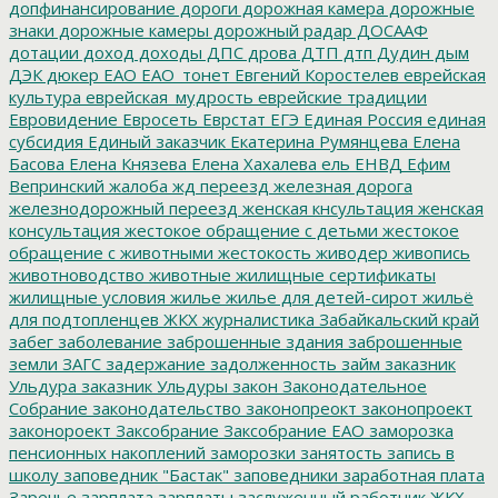
допфинансирование
дороги
дорожная камера
дорожные
знаки
дорожные камеры
дорожный радар
ДОСААФ
дотации
доход
доходы
ДПС
дрова
ДТП
дтп
Дудин
дым
ДЭК
дюкер
ЕАО
ЕАО_тонет
Евгений Коростелев
еврейская
культура
еврейская_мудрость
еврейские традиции
Евровидение
Евросеть
Еврстат
ЕГЭ
Единая Россия
единая
субсидия
Единый заказчик
Екатерина Румянцева
Елена
Басова
Елена Князева
Елена Хахалева
ель
ЕНВД
Ефим
Вепринский
жалоба
жд переезд
железная дорога
железнодорожный переезд
женская кнсультация
женская
консультация
жестокое обращение с детьми
жестокое
обращение с животными
жестокость
живодер
живопись
животноводство
животные
жилищные сертификаты
жилищные условия
жилье
жилье для детей-сирот
жильё
для подтопленцев
ЖКХ
журналистика
Забайкальский край
забег
заболевание
заброшенные здания
заброшенные
земли
ЗАГС
задержание
задолженность
займ
заказник
Ульдура
заказник Ульдуры
закон
Законодательное
Собрание
законодательство
законопреокт
законопроект
законороект
Заксобрание
Заксобрание ЕАО
заморозка
пенсионных накоплений
заморозки
занятость
запись в
школу
заповедник "Бастак"
заповедники
заработная плата
Заречье
зарплата
зарплаты
заслуженный работник ЖКХ