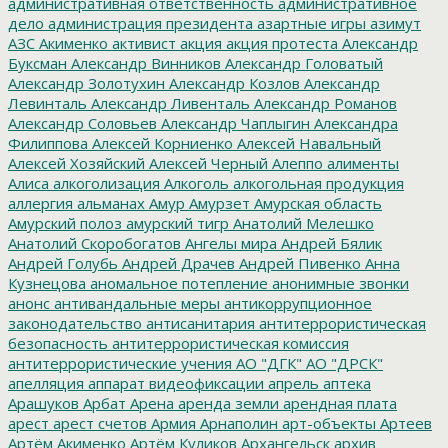
административная ответственность
административное
дело
администрация президента
азартные игры
азимут
АЗС
Акименко
активист
акция
акция протеста
Александр
Буксман
Александр Винников
Александр Головатый
Александр Золотухин
Александр Козлов
Александр
Левинталь
Александр Ливенталь
Александр Романов
Александр Соловьев
Александр Чаплыгин
Александра
Филиппова
Алексей Корниенко
Алексей Навальный
Алексей Хозяйский
Алексей Черный
Алеппо
алименты
Алиса
алкоголизация
Алкоголь
алкогольная продукция
аллергия
альманах
Амур
Амурзет
Амурская область
Амурский полоз
амурский тигр
Анатолий Мелешко
Анатолий Скоробогатов
Ангелы мира
Андрей Бялик
Андрей Голубь
Андрей Драчев
Андрей Пивенко
Анна
Кузнецова
аномальное потепление
анонимные звонки
анонс
антивандальные меры
антикоррупционное
законодательство
антисанитария
антитеррористическая
безопасность
антитеррористическая комиссия
антитеррористические учения
АО "ДГК"
АО "ДРСК"
апелляция
аппарат видеофиксации
апрель
аптека
Арашуков
Арбат
Арена
аренда земли
арендная плата
арест
арест счетов
Армия
Арнаполин
арт-объекты
Артеев
Артём Акименко
Артём Куликов
Архангельск
архив