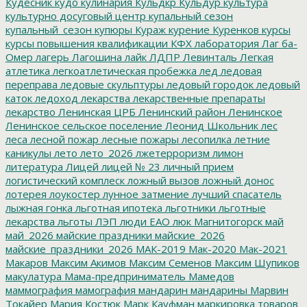
Кудесник
кудо
кулинария
Кульдкр
Кульдур
культура
культурно досуговый центр
купальный сезон
купальный_сезон
купюры
Кураж
курение
Куренков
курсы
курсы повышения квалификации
КФХ
лаборатория
Лаг ба-
Омер
лагерь
Лагошина
лайк
ЛДПР
Левинталь
Легкая
атлетика
легкоатлетическая пробежка
лед
ледовая
переправа
ледовые скульптуры
ледовый городок
ледовый
каток
ледоход
лекарства
лекарственные препараты
лекарство
Ленинская ЦРБ
Ленинский район
Ленинское
Ленинское сельское поселение
Леонид Школьник
лес
леса
лесной пожар
лесные пожары
лесопилка
летние
каникулы
лето
лето_2026
лжетерроризм
лимон
литература
Лицей
лицей № 23
личный прием
логистический комплеск
ложный вызов
ложный донос
лотерея
лоукостер
лунное затмение
лучший спасатель
лыжная гонка
льготная ипотека
льготники
льготные
лекарства
льготы
ЛЭП
люди ЕАО
люк
Магнитогорск
май
май_2026
майские праздники
майские_2026
майские_праздники_2026
МАК-2019
Мак-2020
Мак-2021
Макаров
Максим Акимов
Максим Семенов
Максим Шупиков
макулатура
Мама-предприниматель
Мамедов
маммография
мамография
мандарин
мандарины
Марвин
Токайер
Мария Костюк
Марк Кауфман
маркировка товаров