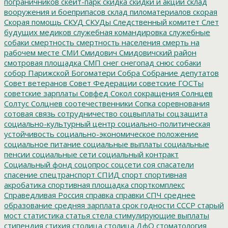
пограничников
скейт-парк
скидка
скидки и акции
склад
вооружения и боеприпасов
склад пиломатериалов
скорая
Скорая помощь
СКУД
СКУДы
Следственный комитет
Слет
будущих медиков
служебная командировка
служебные
собаки
смертность
смертность населения
смерть на
рабочем месте
СМИ
Смидович
Смидовичский район
смотровая площадка
СМП
снег
снегопад
снюс
собаки
собор Парижской Богоматери
Собра
Собрание депутатов
Совет ветеранов
Совет Федерации
советские ГОСТы
советские зарплаты
Совфед
Сокол
сокращения
Солнцев
Солтус
Солцнев
соотечественники
Сопка
соревнования
сотовая связь
сотрудничество
соцвыплаты
соцзащита
социально-культурный центр
социально-политическая
устойчивость
социально-экономическое положение
социальное питание
социальные выплаты
социальные
пенсии
социальные сети
социальный контракт
Социальный фонд
соцопрос
соцсети
соя
спасатели
спасение
спецтранспорт
СПИД
спорт
спортивная
акробатика
спортивная площадка
спорткомплекс
Справедливая Россия
справка
справки
СПЧ
среднее
образование
средняя зарплата
срок годности
СССР
старый
мост
статистика
статья
стела
стимулирующие выплаты
стипендия
стихия
столица
столица ДфО
стоматология