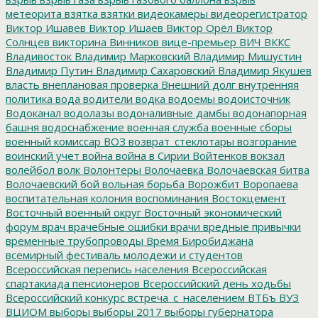
метеорита
взятка
взятки
видеокамеры
видеорегистратор
Виктор Ишавев
Виктор Ишаев
Виктор Орёл
Виктор
Солнцев
викторина
Винников
вице-премьер
ВИЧ
ВККС
Владивосток
Владимир Марковский
Владимир Мишустин
Владимир Путин
Владимир Сахаровский
Владимир Якушев
власть
внеплановая проверка
Внешний долг
внутренняя
политика
вода
водители
водка
водоемы
водоисточник
Водоканал
водолазы
водоналивные дамбы
водонапорная
башня
водоснабжение
военная служба
военные сборы
военный комиссар
ВОЗ
возврат_стеклотары
возгорание
воинский учет
война
война в Сирии
Войтенков
вокзал
волейбол
волк
Волонтеры
Волочаевка
Волочаевская битва
Волочаевский бой
вольная борьба
Ворожбит
Воропаева
воспитательная колония
воспоминания
Востокцемент
Восточный военный округ
Восточный экономический
форум
врач
врачебные ошибки
врачи
вредные привычки
временные трубопроводы
Время Биробиджана
всемирный фестиваль молодежи и студентов
Всероссийская перепись населения
Всероссийская
спартакиада пенсионеров
Всероссийский день ходьбы
Всероссийский конкурс
встреча_с_населением
ВТБъ
ВУЗ
ВЦИОМ
выборы
выборы 2017
выборы губернатора