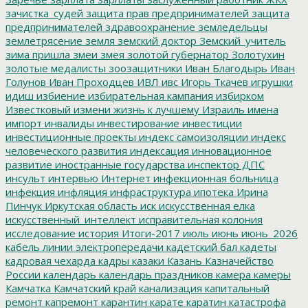
зачистка_судей
защита прав предпринимателей
защита
предпринимателей
здравоохранение
земледельцы
землетрясение
земля
земский доктор
Земский_учитель
зима пришла
змеи
змея
золотой губернатор
Золотухин
золотые медалисты
зоозащитники
Иван Благодырь
Иван
Голунов
Иван Проходцев
ИВЛ
ивс
Игорь Ткачев
игрушки
идиш
избиение
избирательная кампания
избирком
Известковый
измени жизнь к лучшему
Израиль
имена
импорт
инвалиды
инвестирование
инвестиции
инвестиционные проекты
индекс самоизоляции
индекс
человеческого развития
индексация
инновационное
развитие
иностранные государства
инспектор ДПС
инсульт
интервью
Интернет
инфекционная больница
инфекция
инфляция
инфраструктура
ипотека
Ирина
Пинчук
Иркутская область
иск
искусственная елка
искусственный_интеллект
исправительная колония
исследование
история
Итоги-2017
июль
июнь
июнь_2026
кабель линии электропередачи
кадетский бал
кадеты
кадровая чехарда
кадры
казаки
Казань
Казначейство
России
календарь
календарь праздников
камера
камеры
Камчатка
Камчатский край
канализация
капитальный
ремонт
капремонт
карантин
карате
каратин
катастрофа