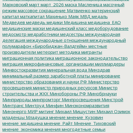
Марковский
март
март_2026
маска
Масленица
масочный
режим
массовое сокращение
Матвиенко
материнский
капитал
маткапитал
Махинько
Маяк
МВД
медаль
Медведев
медведь
медики
Медицина
медицина_ЕАО
медицинские маски
медицинский класс
медоборудование
медосмотр
медработники
медсестры
международная
делегация
международные отношения
международный
полумарафон «Биробиджан-Валдгейм»
местные
производители
метеорит
методика
мигранты
миграционная политика
миграционное законодательство
миграция
микрофинансовые_организации
миллиардеры
Минвостокразвития
минеральная вода
Минздрав
минимальный размер заработной платы
минирование
министерство образования и науки РФ
Министерство
просвещения
министр природных ресурсов
Министр
строительства и ЖКХ
Минобороны РФ
Минобрнауки
Минприроды
минпромторг
Минпросвещения
Минстрой
Минтранс
Минтруд
Минфин
Минэкономразвития
Минэнерго
МИР
митинг
Михаил Мишустин
Михаил Озимок
младенцы
Младушка
мнение
мнение_Кузовин
мнение_медицина
мнение_Райт
Мнение_Тиховский
мнение_экономика
мнения
многодетные семьи