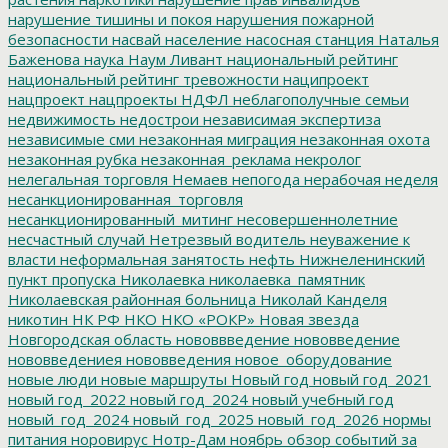
нарушение тишины и покоя
нарушения пожарной
безопасности
насвай
население
насосная станция
Наталья
Баженова
наука
Наум Ливант
национальный рейтинг
национальный рейтинг тревожности
наципроект
нацпроект
нацпроекты
НДФЛ
неблагополучные семьи
недвижимость
недострои
независимая экспертиза
независимые сми
незаконная миграция
незаконная охота
незаконная рубка
незаконная_реклама
некролог
нелегальная торговля
Немаев
непогода
нерабочая неделя
несанкционированная_торговля
несанкционированный_митинг
несовершеннолетние
несчастный случай
Нетрезвый водитель
неуважение к
власти
неформальная занятость
нефть
Нижнеленинский
пункт пропуска
Николаевка
николаевка_памятник
Николаевская районная больница
Николай Канделя
никотин
НК РФ
НКО
НКО «РОКР»
Новая звезда
Новгородская область
нововвведение
нововведение
нововведениея
нововведения
новое_оборудование
новые люди
новые маршруты
Новый год
новый год_2021
новый год_2022
новый год_2024
новый учебный год
новый_год_2024
новый_год_2025
новый_год_2026
нормы
питания
норовирус
Нотр-Дам
ноябрь
обзор событий за