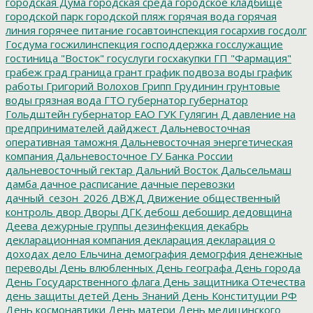
городская Дума
городская среда
городское кладбище
городской парк
городской пляж
горячая вода
горячая
линия
горячее питание
госавтоинспекция
госархив
госдолг
Госдума
госжилинспекция
господдержка
госслужащие
гостиница "Восток"
госуслуги
госхакупки
ГП "Фармация"
грабеж
град
граница
грант
график подвоза воды
график
работы
Григорий Волохов
Грипп
Грудинин
грунтовые
воды
грязная вода
ГТО
губернатор
губернатор
Гольдштейн
губернатор ЕАО
ГУК
Гулягин
Д
давление на
предпринимателей
дайджест
Дальневосточная
оперативная таможня
Дальневосточная энергетическая
компания
Дальневосточное ГУ Банка России
дальневосточный гектар
Дальний Восток
Дальсельмаш
дамба
дачное расписание
дачные перевозки
дачный_сезон_2026
ДВЖД
Движение общественный
контроль
двор
Дворы
ДГК
дебош
дебошир
дедовщина
Деева
дежурные группы
дезинфекция
декабрь
декларационная компания
декларация
декларация о
доходах
дело Ельчина
демография
демогрфия
денежные
переводы
День влюбленных
День географа
День города
День Государственного флага
День защитника Отечества
день защиты детей
День Знаний
День Конституции РФ
День космонавтики
День матери
День медицинского