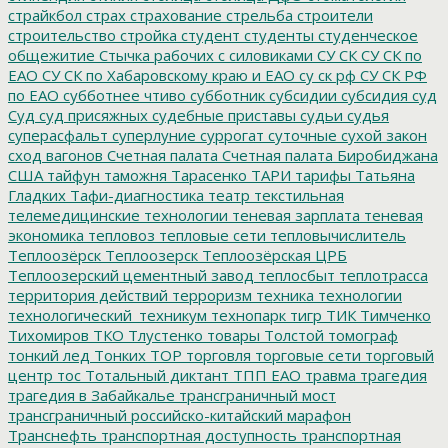
страйкбол
страх
страхование
стрельба
строители
строительство
стройка
студент
студенты
студенческое
общежитие
Стычка рабочих с силовиками
СУ СК
СУ СК по
ЕАО
СУ СК по Хабаровскому краю и ЕАО
су ск рф
СУ СК РФ
по ЕАО
субботнее чтиво
субботник
субсидии
субсидия
суд
Суд
суд присяжных
судебные приставы
судьи
судья
суперасфальт
суперлуние
суррогат
суточные
сухой закон
сход вагонов
Счетная палата
Счетная палата Биробиджана
США
тайфун
таможня
Тарасенко
ТАРИ
тарифы
Татьяна
Гладких
Тафи-диагностика
театр
текстильная
телемедицинские технологии
теневая зарплата
теневая
экономика
тепловоз
тепловые сети
тепловычислитель
Теплоозёрск
Теплоозерск
Теплоозёрская ЦРБ
Теплоозерский цементный завод
теплосбыт
теплотрасса
территория действий
терроризм
техника
технологии
технологический_техникум
технопарк
тигр
ТИК
Тимченко
Тихомиров
ТКО
Тлустенко
товары
Толстой
томограф
тонкий лед
Тонких
ТОР
торговля
торговые сети
торговый
центр
тос
Тотальный диктант
ТПП ЕАО
травма
трагедия
трагедия в Забайкалье
трансграничный мост
трансграничный российско-китайский марафон
Транснефть
транспортная доступность
транспортная