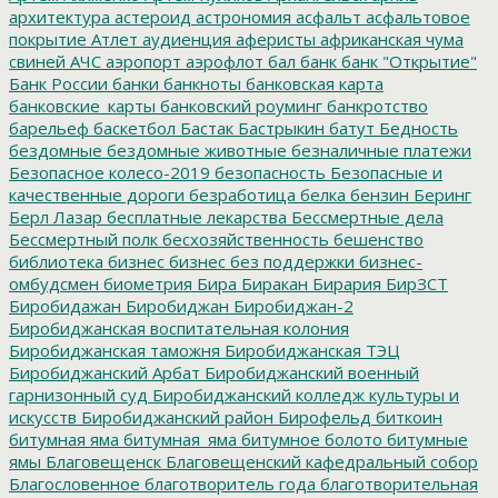
архитектура
астероид
астрономия
асфальт
асфальтовое
покрытие
Атлет
аудиенция
аферисты
африканская чума
свиней
АЧС
аэропорт
аэрофлот
бал
банк
банк "Открытие"
Банк России
банки
банкноты
банковская карта
банковские_карты
банковский роуминг
банкротство
барельеф
баскетбол
Бастак
Бастрыкин
батут
Бедность
бездомные
бездомные животные
безналичные платежи
Безопасное колесо-2019
безопасность
Безопасные и
качественные дороги
безработица
белка
бензин
Беринг
Берл Лазар
бесплатные лекарства
Бессмертные дела
Бессмертный полк
бесхозяйственность
бешенство
библиотека
бизнес
бизнес без поддержки
бизнес-
омбудсмен
биометрия
Бира
Биракан
Бирария
БирЗСТ
Биробидажан
Биробиджан
Биробиджан-2
Биробиджанская воспитательная колония
Биробиджанская таможня
Биробиджанская ТЭЦ
Биробиджанский Арбат
Биробиджанский военный
гарнизонный суд
Биробиджанский колледж культуры и
искусств
Биробиджанский район
Бирофельд
биткоин
битумная яма
битумная_яма
битумное болото
битумные
ямы
Благовещенск
Благовещенский кафедральный собор
Благословенное
благотворитель года
благотворительная