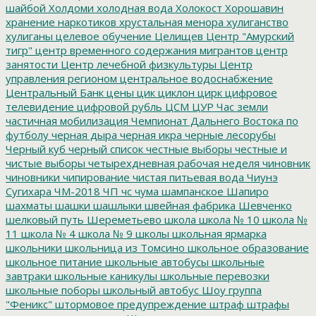
шайбой
Холдоми
холодная вода
Холокост
Хорошавин
хранение наркотиков
хрустальная менора
хулиганство
хулиганы
целевое обучение
Целищев
Центр "Амурский
тигр"
центр временного содержания мигрантов
центр
занятости
Центр лечебной физкультуры
Центр
управления регионом
центральное водоснабжение
Центральный Банк
цены
цик
циклон
цирк
цифровое
телевидение
цифровой рубль
ЦСМ
ЦУР
Час земли
частичная мобилизация
Чемпионат Дальнего Востока по
футболу
черная дыра
черная икра
черные лесорубы
Черный куб
черный список
честные выборы
честные и
чистые выборы
четырехдневная рабочая неделя
чиновник
чиновники
чипирование
чистая питьевая вода
Чиунэ
Сугихара
ЧМ-2018
ЧП
чс
чума
шампанское
Шапиро
шахматы
шашки
шашлыки
швейная фабрика
Шевченко
шелковый путь
Шереметьево
школа
школа № 10
школа №
11
школа № 4
школа № 9
школы
школьная ярмарка
школьники
школьница из Томсино
школьное образование
школьное питание
школьные автобусы
школьные
завтраки
школьные каникулы
школьные перевозки
школьные поборы
школьный автобус
Шоу группа
"Феникс"
штормовое предупреждение
штраф
штрафы