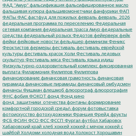
ФАД "Амур"
фальсификация
фальсифицированное масло
фальшивая купюра
фальшивомонетчики
фанфурики
ФАП
ФАПы
ФАС
фастфуд для пожилых
февраль
февраль_2026
федеральная программа по переселению
Федеральная
сетевая компания
федеральная трасса Амур
федеральные
средства
федеральный розыск
Федотов
фейерверк
фейк
фейки
фейковые новости
фельдшер
феминизм
Феникс
Феоктистов
фермеры
фестиваль
фестиваль еврейской
культуры
фестиваль красок Холи
Фестиваль ледовых
скульптур
Фестиваль мяса
Фестиваль языка идиш
Физкультурно-оздоровительный комплекс
фиксированная
выплата
Филармония
Филиппов
Филиппова
финансирование
финансовая грамотность
финансовая
пирамида
финансовые пирамиды
финансовый омбудсмен
финансы
Фишман
флешмоб
флюорограф
флюорография
ФНС
фобия
ФОКОТ
фонд
Фонд кино
фонд_защитники_отечества
фонтаны
формирование
комфортной городской среды\
форум
фотовыставка
фотоискусство
фотохудожники
Франция
Фрейд
фрукты
ФСБ
ФСИН
ФСО
ФСС
ФССП
Фургал
футбол
Хабаровск
Хабаровский край
хлеб
хоккей
хоккей с мячом
хоккей с
шайбой
Холдоми
холодная вода
Холокост
Хорошавин