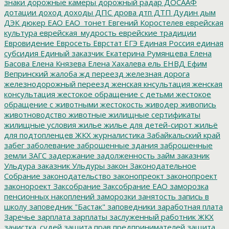
знаки
дорожные камеры
дорожный радар
ДОСААФ
дотации
доход
доходы
ДПС
дрова
дтп
ДТП
Дудин
дым
ДЭК
дюкер
ЕАО
ЕАО_тонет
Евгений Коростелев
еврейская
культура
еврейская_мудрость
еврейские традиции
Евровидение
Евросеть
Еврстат
ЕГЭ
Единая Россия
единая
субсидия
Единый заказчик
Екатерина Румянцева
Елена
Басова
Елена Князева
Елена Хахалева
ель
ЕНВД
Ефим
Вепринский
жалоба
жд переезд
железная дорога
железнодорожный переезд
женская кнсультация
женская
консультация
жестокое обращение с детьми
жестокое
обращение с животными
жестокость
живодер
живопись
животноводство
животные
жилищные сертификаты
жилищные условия
жилье
жилье для детей-сирот
жильё
для подтопленцев
ЖКХ
журналистика
Забайкальский край
забег
заболевание
заброшенные здания
заброшенные
земли
ЗАГС
задержание
задолженность
займ
заказник
Ульдура
заказник Ульдуры
закон
Законодательное
Собрание
законодательство
законопреокт
законопроект
законороект
Заксобрание
Заксобрание ЕАО
заморозка
пенсионных накоплений
заморозки
занятость
запись в
школу
заповедник "Бастак"
заповедники
заработная плата
Заречье
зарплата
зарплаты
заслуженный работник ЖКХ
зачистка_судей
защита прав предпринимателей
защита