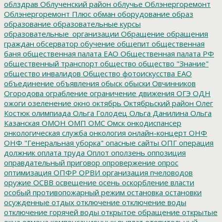
облздрав
Облученский район
облучье
Облэнергоремонт
Облэнергоремонт Плюс
обман
оборудование
образ
образование
образовательные курсы
образовательные_организации
Обращение
обращения
граждан
обсерватор
обучение
общепит
общественная
баня
общественная палата ЕАО
Общественная палата РФ
общественный транспорт
общество
общество "Знание"
общество инвалидов
Общество фотоискусства ЕАО
объединение
объявления
обыск
обыски
Овчинников
Огородова
ограбление
ограничение движения
ОГЭ
ОДН
ожоги
озеленение
окно
октябрь
Октябрьский район
Олег
Костюк
олимпиада
Ольга Голодец
Ольга Данилина
Ольга
Казанская
ОМОН
ОМП
ОМС
Омск
онкодиспансер
онкологическая служба
онкология
онлайн-концерт
ОНФ
ОНФ "Генеральная уборка"
опасные сайты
ОПГ
операция
должник
оплата труда
Оплот
оползень
оппозиция
оправдательный приговор
опровержение
опрос
оптимизация
ОПФР
ОРВИ
организация пчеловодов
оружие
ОСВВ
освещение
осень
оскорбление власти
особый противопожарный режим
остановка
остановки
осужденные
отдых
отключение
отключение воды
отключение горячей воды
открытое обращение
открытые
окна
отмена компенсационных выплат
отопительный