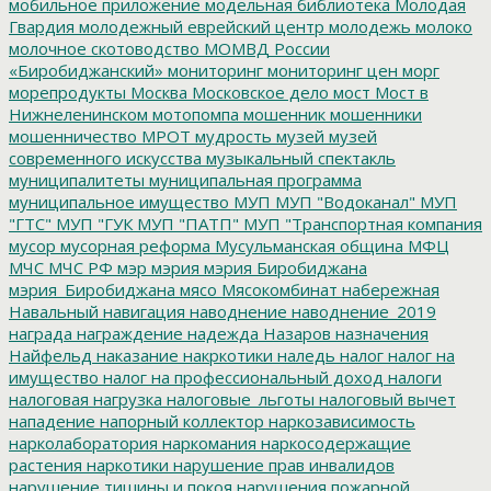
мобильное приложение
модельная библиотека
Молодая
Гвардия
молодежный еврейский центр
молодежь
молоко
молочное скотоводство
МОМВД России
«Биробиджанский»
мониторинг
мониторинг цен
морг
морепродукты
Москва
Московское дело
мост
Мост в
Нижнеленинском
мотопомпа
мошенник
мошенники
мошенничество
МРОТ
мудрость
музей
музей
современного искусства
музыкальный спектакль
муниципалитеты
муниципальная программа
муниципальное имущество
МУП
МУП "Водоканал"
МУП
"ГТС"
МУП "ГУК
МУП "ПАТП"
МУП "Транспортная компания
мусор
мусорная реформа
Мусульманская община
МФЦ
МЧС
МЧС РФ
мэр
мэрия
мэрия Биробиджана
мэрия_Биробиджана
мясо
Мясокомбинат
набережная
Навальный
навигация
наводнение
наводнение_2019
награда
награждение
надежда
Назаров
назначения
Найфельд
наказание
накркотики
наледь
налог
налог на
имущество
налог на профессиональный доход
налоги
налоговая нагрузка
налоговые_льготы
налоговый вычет
нападение
напорный коллектор
наркозависимость
нарколаборатория
наркомания
наркосодержащие
растения
наркотики
нарушение прав инвалидов
нарушение тишины и покоя
нарушения пожарной