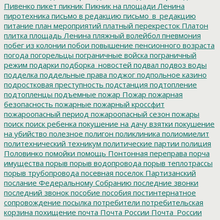
Пивенко
пикет
пикник
Пикник на площади Ленина
пиротехника
письмо в редакцию
письмо_в_редакцию
питание
план мероприятий
платный перекресток
Платон
плитка
площадь Ленина
пляжный волейбол
пневмония
побег из колонии
побои
повышение пенсионного возраста
погода
погорельцы
пограничные войска
пограничный
режим
подарки
подборка_новостей
подвал
подвоз воды
подделка
поддельные права
поджог
подпольное казино
подростковая преступность
подстанция
подтопление
подтопленцы
подъемные
пожар
Пожар
пожарная
безопасность
пожарные
пожарный кроссфит
пожароопасный период
пожароопасный сезон
пожары
поиск
поиск ребенка
покушение на дачу взятки
покушение
на убийство
полезное
полигон
поликлиника
полиомиелит
политехнический техникум
политические партии
полиция
Половинко
помойки
помощь
Понтонная переправа
порча
имущества
порыв
порыв водопровода
порыв теплотрассы
порыв трубопровода
посевная
поселок Партизанский
послание Федеральному Собранию
последние звонки
последний звонок
пособие
пособия
постинтернатное
сопровождение
посылка
потребители
потребительская
корзина
похищение
почта
Почта России
Почта_России