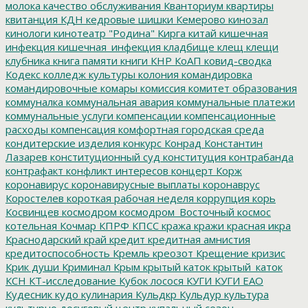
молока
качество обслуживания
Кванториум
квартиры
квитанция
КДН
кедровые шишки
Кемерово
кинозал
кинологи
кинотеатр "Родина"
Кирга
китай
кишечная
инфекция
кишечная_инфекция
кладбище
клещ
клещи
клубника
книга памяти
книги
КНР
КоАП
ковид-сводка
Кодекс
колледж культуры
колония
командировка
командировочные
комары
комиссия
комитет образования
коммуналка
коммунальная авария
коммунальные платежи
коммунальные услуги
компенсации
компенсационные
расходы
компенсация
комфортная городская среда
кондитерские изделия
конкурс
Конрад
Константин
Лазарев
конституционный суд
конституция
контрабанда
контрафакт
конфликт интересов
концерт
Корж
коронавирус
коронавирусные выплаты
коронаврус
Коростелев
короткая рабочая неделя
коррупция
корь
Косвинцев
космодром
космодром_Восточный
космос
котельная
Кочмар
КПРФ
КПСС
кража
кражи
красная икра
Краснодарский край
кредит
кредитная амнистия
кредитоспособность
Кремль
креозот
Крещение
кризис
Крик души
Криминал
Крым
крытый каток
крытый_каток
КСН
КТ-исследование
Кубок лосося
КУГИ
КУГИ ЕАО
Кудесник
кудо
кулинария
Кульдкр
Кульдур
культура
культурно досуговый центр
купальный сезон