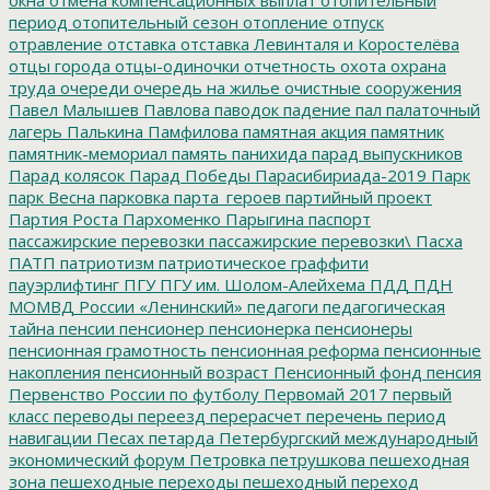
период
отопительный сезон
отопление
отпуск
отравление
отставка
отставка Левинталя и Коростелёва
отцы города
отцы-одиночки
отчетность
охота
охрана
труда
очереди
очередь на жилье
очистные сооружения
Павел Малышев
Павлова
паводок
падение
пал
палаточный
лагерь
Палькина
Памфилова
памятная акция
памятник
памятник-мемориал
память
панихида
парад выпускников
Парад колясок
Парад Победы
Парасибириада-2019
Парк
парк Весна
парковка
парта_героев
партийный проект
Партия Роста
Пархоменко
Парыгина
паспорт
пассажирские перевозки
пассажирские перевозки\
Пасха
ПАТП
патриотизм
патриотическое граффити
пауэрлифтинг
ПГУ
ПГУ им. Шолом-Алейхема
ПДД
ПДН
МОМВД России «Ленинский»
педагоги
педагогическая
тайна
пенсии
пенсионер
пенсионерка
пенсионеры
пенсионная грамотность
пенсионная реформа
пенсионные
накопления
пенсионный возраст
Пенсионный фонд
пенсия
Первенство России по футболу
Первомай 2017
первый
класс
переводы
переезд
перерасчет
перечень
период
навигации
Песах
петарда
Петербургский международный
экономический форум
Петровка
петрушкова
пешеходная
зона
пешеходные переходы
пешеходный переход