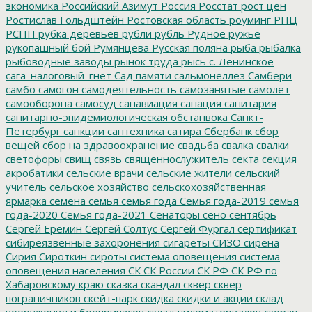
экономика
Российский Азимут
Россия
Росстат
рост цен
Ростислав Гольдштейн
Ростовская область
роуминг
РПЦ
РСПП
рубка деревьев
рубли
рубль
Рудное
ружье
рукопашный бой
Румянцева
Русская поляна
рыба
рыбалка
рыбоводные заводы
рынок труда
рысь
с. Ленинское
сага_налоговый_гнет
Сад памяти
сальмонеллез
Самбери
самбо
самогон
самодеятельность
самозанятые
самолет
самооборона
самосуд
санавиация
санация
санитария
санитарно-эпидемиологическая обстанвока
Санкт-
Петербург
санкции
сантехника
сатира
Сбербанк
сбор
вещей
сбор на здравоохранение
свадьба
свалка
свалки
светофоры
свищ
связь
священнослужитель
секта
секция
акробатики
сельские врачи
сельские жители
сельский
учитель
сельское хозяйство
сельскохозяйственная
ярмарка
семена
семья
семья года
Семья года-2019
семья
года-2020
Семья года-2021
Сенаторы
сено
сентябрь
Сергей Ерёмин
Сергей Солтус
Сергей Фургал
сертификат
сибиреязвенные захоронения
сигареты
СИЗО
сирена
Сирия
Сироткин
сироты
система оповещения
система
оповещения населения
СК
СК России
СК РФ
СК РФ по
Хабаровскому краю
сказка
скандал
сквер
сквер
пограничников
скейт-парк
скидка
скидки и акции
склад
вооружения и боеприпасов
склад пиломатериалов
скорая