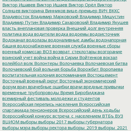
Виктор Ишавев
Виктор Ишаев
Виктор Орёл
Виктор
Солнцев
викторина
Винников
вице-премьер
ВИЧ
ВККС
Владивосток
Владимир Марковский
Владимир Мишустин
Владимир Путин
Владимир Сахаровский
Владимир Якушев
власть
внеплановая проверка
Внешний долг
внутренняя
политика
вода
водители
водка
водоемы
водоисточник
Водоканал
водолазы
водоналивные дамбы
водонапорная
башня
водоснабжение
военная служба
военные сборы
военный комиссар
ВОЗ
возврат_стеклотары
возгорание
воинский учет
война
война в Сирии
Войтенков
вокзал
волейбол
волк
Волонтеры
Волочаевка
Волочаевская битва
Волочаевский бой
вольная борьба
Ворожбит
Воропаева
воспитательная колония
воспоминания
Востокцемент
Восточный военный округ
Восточный экономический
форум
врач
врачебные ошибки
врачи
вредные привычки
временные трубопроводы
Время Биробиджана
всемирный фестиваль молодежи и студентов
Всероссийская перепись населения
Всероссийская
спартакиада пенсионеров
Всероссийский день ходьбы
Всероссийский конкурс
встреча_с_населением
ВТБъ
ВУЗ
ВЦИОМ
выборы
выборы 2017
выборы губернатора
выборы мэра
выборы ректора
выборы_2019
выборы_2021