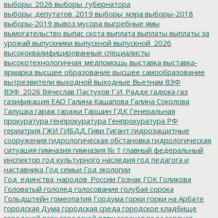
выборы_2026
выборы_губернатора
выборы_депутатов_2019
выборы_мэра
выборы-2018
выборы-2019
вывоз мусора
выгребные ямы
вымогательство
выпас скота
выплата
выплаты
выплаты за
урожай
выпускники
выпускной
выпускной_2026
высококвалифицированные специалисты
высокотехнологичная_медпомощь
выставка
выставка-
ярмарка
высшее образование
высшее самообразование
вытрезвители
выходной
выходные
Вьетнам
ВЭФ
ВЭФ_2026
Вячеслав Пастухов
Г.И. Радде
гадюка
газ
газификация ЕАО
Галина Кашапова
Галина Соколова
Галушка
гараж
гаражи
Гаршин
ГДК
Генеральная
прокуратура
генпрокуратура
Генпрокуратура РФ
гериатрия
ГЖИ
ГИБДД
Гиви
Гигант
гидрозащитные
сооружения
гидрологическая обстановка
гидрологическая
ситуация
гимназия
гимназия № 1
главный федеральный
инспектор
год культурного наследия
год педагога и
наставника
Год семьи
Год экологии
Год_единства_народов_России
Гознак
ГОК
Голикова
Головатый
гололед
голосование
голубая сорока
Гольдштейн
гомеопатия
Гордума
горки
горки на Арбате
городская Дума
городская среда
городское кладбище
городской парк
городской пляж
горячая вода
горячая