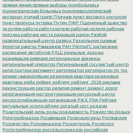
прямая линия
прямые выборы
психбольница
психиатрическая больница
психоневрологический
интернат
птичий грипп
Птичник
пункт весового контроля
пункт пропуска
путевка
Путин
ПФР
Пшеничный
пьянство
за рулем
работа
работодатели
рабочая неделя
рабочая
поездка
рабочие места
радиация
радон
Разбой
развлекательный центр
развод
Раздольное
размыв
берегов
ракеты
Рамазанов
РАН
РАНХиГС
расписание
расписание автобусов
РДШ
реальные доходы
реанимация
ревизия
региональные финансы
региональный оператор
Региональный сосудистый центр
регистратура
регламент
регоператор
регоператор по тко
режим самоизоляции
резиновая квартира
резиновые
квартиры
рейд
рейинг
рейтинг
рейтинг_2026
реклама
реконструкция
ректор
религия
ремонт
ремонт дорог
реорганизация
реструктуризация
ресурсный центр
ресурсоснабжающая организация
РЖД
РИА Рейтинг
ритуальные услуги
рйтинг
рогатый скот
роддом
Родительский день
роды
рождаемость
Рождество
розыск
Ропотребнадзор
Росавиация
Росводресурсы
Росгвардия
Роскачество
Роскомнадзор
Росконтроль
Рослесхоз
Роспотребнадзор
россельхознадзор
российская