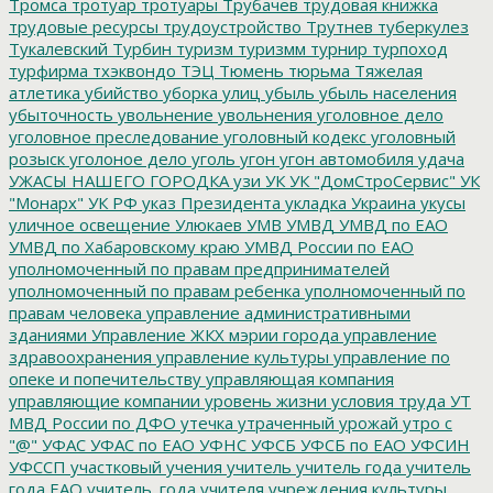
Тромса
тротуар
тротуары
Трубачев
трудовая книжка
трудовые ресурсы
трудоустройство
Трутнев
туберкулез
Тукалевский
Турбин
туризм
туризмм
турнир
турпоход
турфирма
тхэквондо
ТЭЦ
Тюмень
тюрьма
Тяжелая
атлетика
убийство
уборка улиц
убыль
убыль населения
убыточность
увольнение
увольнения
уголовное дело
уголовное преследование
уголовный кодекс
уголовный
розыск
уголоное дело
уголь
угон
угон автомобиля
удача
УЖАСЫ НАШЕГО ГОРОДКА
узи
УК
УК "ДомСтроСервис"
УК
"Монарх"
УК РФ
указ Президента
укладка
Украина
укусы
уличное освещение
Улюкаев
УМВ
УМВД
УМВД по ЕАО
УМВД по Хабаровскому краю
УМВД России по ЕАО
уполномоченный по правам предпринимателей
уполномоченный по правам ребенка
уполномоченный по
правам человека
управление административными
зданиями
Управление ЖКХ мэрии города
управление
здравоохранения
управление культуры
управление по
опеке и попечительству
управляющая компания
управляющие компании
уровень жизни
условия труда
УТ
МВД России по ДФО
утечка
утраченный урожай
утро с
"@"
УФАС
УФАС по ЕАО
УФНС
УФСБ
УФСБ по ЕАО
УФСИН
УФССП
участковый
учения
учитель
учитель года
учитель
года ЕАО
учитель_года
учителя
учреждения культуры