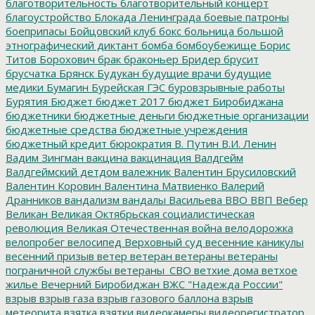
благотворительность
благотворительный концерт
благоустройство
Блокада Ленинграда
боевые патроны
боеприпасы
Бойцовский клуб
бокс
больница
большой
этнографический диктант
бомба
бомбоубежище
Борис
Титов
Борохович
брак
браконьер
Бридер
брусит
брусчатка
Брянск
Будукан
будущие врачи
будущие
медики
Бумагин
Бурейская ГЭС
буровзрывные работы
Бурятия
Бюджет
бюджет 2017
бюджет Биробиджана
бюджетники
бюджетные деньги
бюджетные организации
бюджетные средства
бюджетные учреждения
бюджетный кредит
бюрократия
В. Путин
В.И. Ленин
Вадим Зингман
вакцина
вакцинация
Валдгейм
Валдгеймский детдом
валежник
Валентин Брусиловский
Валентин Коровин
Валентина Матвиенко
Валерий
Дранников
вандализм
вандалы
Васильева
ВВО
ВВП
Вебер
Великан
Великая Октябрьская социалистическая
революция
Великая Отечественная война
велодорожка
велопробег
велосипед
Верховный суд
весенние каникулы
весенний призыв
ветер
ветеран
ветераны
ветераны
пограничной службы
ветераны_СВО
ветхие дома
ветхое
жилье
Вечерний Биробиджан
ВЖС "Надежда России"
взрыв
взрыв газа
взрыв газового баллона
взрыв
метеорита
взятка
взятки
видеокамеры
видеорегистратор