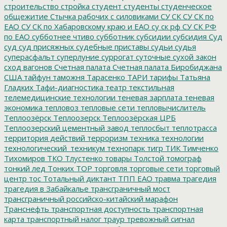
строительство
стройка
студент
студенты
студенческое
общежитие
Стычка рабочих с силовиками
СУ СК
СУ СК по
ЕАО
СУ СК по Хабаровскому краю и ЕАО
су ск рф
СУ СК РФ
по ЕАО
субботнее чтиво
субботник
субсидии
субсидия
Суд
суд
суд присяжных
судебные приставы
судьи
судья
суперасфальт
суперлуние
суррогат
суточные
сухой закон
сход вагонов
Счетная палата
Счетная палата Биробиджана
США
тайфун
таможня
Тарасенко
ТАРИ
тарифы
Татьяна
Гладких
Тафи-диагностика
театр
текстильная
телемедицинские технологии
теневая зарплата
теневая
экономика
тепловоз
тепловые сети
тепловычислитель
Теплоозёрск
Теплоозерск
Теплоозёрская ЦРБ
Теплоозерский цементный завод
теплосбыт
теплотрасса
территория действий
терроризм
техника
технологии
технологический_техникум
технопарк
тигр
ТИК
Тимченко
Тихомиров
ТКО
Тлустенко
товары
Толстой
томограф
тонкий лед
Тонких
ТОР
торговля
торговые сети
торговый
центр
тос
Тотальный диктант
ТПП ЕАО
травма
трагедия
трагедия в Забайкалье
трансграничный мост
трансграничный российско-китайский марафон
Транснефть
транспортная доступность
транспортная
карта
транспортный налог
траур
тревожный сигнал