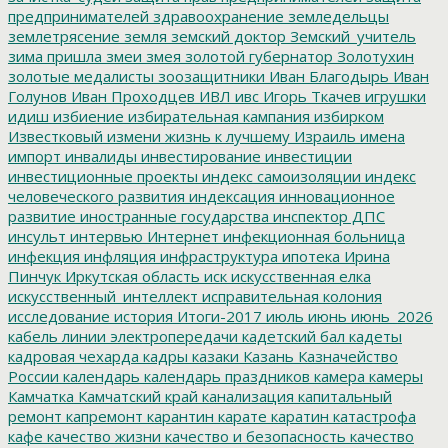
предпринимателей
здравоохранение
земледельцы
землетрясение
земля
земский доктор
Земский_учитель
зима пришла
змеи
змея
золотой губернатор
Золотухин
золотые медалисты
зоозащитники
Иван Благодырь
Иван
Голунов
Иван Проходцев
ИВЛ
ивс
Игорь Ткачев
игрушки
идиш
избиение
избирательная кампания
избирком
Известковый
измени жизнь к лучшему
Израиль
имена
импорт
инвалиды
инвестирование
инвестиции
инвестиционные проекты
индекс самоизоляции
индекс
человеческого развития
индексация
инновационное
развитие
иностранные государства
инспектор ДПС
инсульт
интервью
Интернет
инфекционная больница
инфекция
инфляция
инфраструктура
ипотека
Ирина
Пинчук
Иркутская область
иск
искусственная елка
искусственный_интеллект
исправительная колония
исследование
история
Итоги-2017
июль
июнь
июнь_2026
кабель линии электропередачи
кадетский бал
кадеты
кадровая чехарда
кадры
казаки
Казань
Казначейство
России
календарь
календарь праздников
камера
камеры
Камчатка
Камчатский край
канализация
капитальный
ремонт
капремонт
карантин
карате
каратин
катастрофа
кафе
качество жизни
качество и безопасность
качество