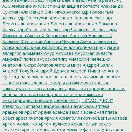
АЗС
Акименко
активист
акция
акция протеста
Александр
Буксман
Александр Винников
Александр Головатый
Александр Золотухин
Александр Козлов
Александр
Левинталь
Александр Ливенталь
Александр Романов
Александр Соловьев
Александр Чаплыгин
Александра
Филиппова
Алексей Корниенко
Алексей Навальный
Алексей Хозяйский
Алексей Черный
Алеппо
алименты
Алиса
алкоголизация
Алкоголь
алкогольная продукция
аллергия
альманах
Амур
Амурзет
Амурская область
Амурский полоз
амурский тигр
Анатолий Мелешко
Анатолий Скоробогатов
Ангелы мира
Андрей Бялик
Андрей Голубь
Андрей Драчев
Андрей Пивенко
Анна
Кузнецова
аномальное потепление
анонимные звонки
анонс
антивандальные меры
антикоррупционное
законодательство
антисанитария
антитеррористическая
безопасность
антитеррористическая комиссия
антитеррористические учения
АО "ДГК"
АО "ДРСК"
апелляция
аппарат видеофиксации
апрель
аптека
Арашуков
Арбат
Арена
аренда земли
арендная плата
арест
арест счетов
Армия
Арнаполин
арт-объекты
Артеев
Артём Акименко
Артём Куликов
Архангельск
архив
архитектура
астероид
астрономия
асфальт
асфальтовое