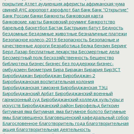
покрытие
Атлет
аудиенция
аферисты
африканская чума
свиней
АЧС
аэропорт
аэрофлот
бал
банк
банк "Открытие"
Банк России
банки
банкноты
банковская карта
банковские_карты
банковский роуминг
банкротство
барельеф
баскетбол
Бастак
Бастрыкин
батут
Бедность
бездомные
бездомные животные
безналичные платежи
Безопасное колесо-2019
безопасность
Безопасные и
качественные дороги
безработица
белка
бензин
Беринг
Берл Лазар
бесплатные лекарства
Бессмертные дела
Бессмертный полк
бесхозяйственность
бешенство
библиотека
бизнес
бизнес без поддержки
бизнес-
омбудсмен
биометрия
Бира
Биракан
Бирария
БирЗСТ
Биробидажан
Биробиджан
Биробиджан-2
Биробиджанская воспитательная колония
Биробиджанская таможня
Биробиджанская ТЭЦ
Биробиджанский Арбат
Биробиджанский военный
гарнизонный суд
Биробиджанский колледж культуры и
искусств
Биробиджанский район
Бирофельд
биткоин
битумная яма
битумная_яма
битумное болото
битумные
ямы
Благовещенск
Благовещенский кафедральный собор
Благословенное
благотворитель года
благотворительная
акция
благотворительная деятельность