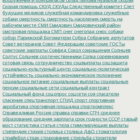
Скорая помощь
СКУД
СКУДы
Следственный комитет
Слет
будущих медиков
служебная командировка
служебные
собаки
смертность
смертность населения
смерть на
рабочем месте
СМИ
Смидович
Смидовичский район
смотровая площадка
СМП
снег
снегопад
снюс
собаки
собор Парижской Богоматери
Собра
Собрание депутатов
Совет ветеранов
Совет Федерации
советские ГОСТы
советские зарплаты
Совфед
Сокол
сокращения
Солнцев
Солтус
Солцнев
соотечественники
Сопка
соревнования
сотовая связь
сотрудничество
соцвыплаты
соцзащита
социально-культурный центр
социально-политическая
устойчивость
социально-экономическое положение
социальное питание
социальные выплаты
социальные
пенсии
социальные сети
социальный контракт
Социальный фонд
соцопрос
соцсети
соя
спасатели
спасение
спецтранспорт
СПИД
спорт
спортивная
акробатика
спортивная площадка
спорткомплекс
Справедливая Россия
справка
справки
СПЧ
среднее
образование
средняя зарплата
срок годности
СССР
старый
мост
статистика
статья
стела
стимулирующие выплаты
стипендия
стихия
столица
столица ДфО
стоматология
страйкбол
страх
страхование
стрельба
строители