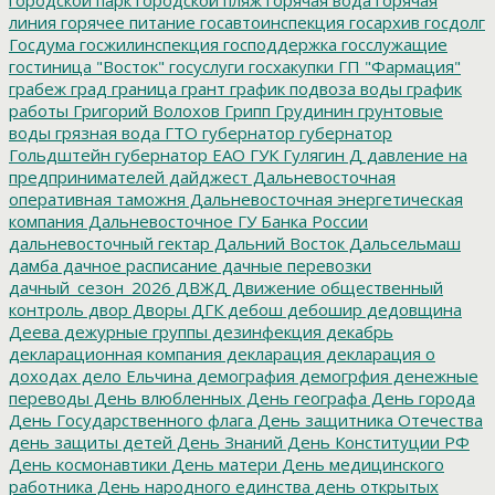
линия
горячее питание
госавтоинспекция
госархив
госдолг
Госдума
госжилинспекция
господдержка
госслужащие
гостиница "Восток"
госуслуги
госхакупки
ГП "Фармация"
грабеж
град
граница
грант
график подвоза воды
график
работы
Григорий Волохов
Грипп
Грудинин
грунтовые
воды
грязная вода
ГТО
губернатор
губернатор
Гольдштейн
губернатор ЕАО
ГУК
Гулягин
Д
давление на
предпринимателей
дайджест
Дальневосточная
оперативная таможня
Дальневосточная энергетическая
компания
Дальневосточное ГУ Банка России
дальневосточный гектар
Дальний Восток
Дальсельмаш
дамба
дачное расписание
дачные перевозки
дачный_сезон_2026
ДВЖД
Движение общественный
контроль
двор
Дворы
ДГК
дебош
дебошир
дедовщина
Деева
дежурные группы
дезинфекция
декабрь
декларационная компания
декларация
декларация о
доходах
дело Ельчина
демография
демогрфия
денежные
переводы
День влюбленных
День географа
День города
День Государственного флага
День защитника Отечества
день защиты детей
День Знаний
День Конституции РФ
День космонавтики
День матери
День медицинского
работника
День народного единства
день открытых