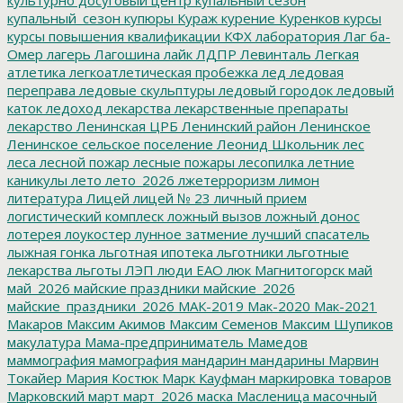
купальный_сезон
купюры
Кураж
курение
Куренков
курсы
курсы повышения квалификации
КФХ
лаборатория
Лаг ба-
Омер
лагерь
Лагошина
лайк
ЛДПР
Левинталь
Легкая
атлетика
легкоатлетическая пробежка
лед
ледовая
переправа
ледовые скульптуры
ледовый городок
ледовый
каток
ледоход
лекарства
лекарственные препараты
лекарство
Ленинская ЦРБ
Ленинский район
Ленинское
Ленинское сельское поселение
Леонид Школьник
лес
леса
лесной пожар
лесные пожары
лесопилка
летние
каникулы
лето
лето_2026
лжетерроризм
лимон
литература
Лицей
лицей № 23
личный прием
логистический комплеск
ложный вызов
ложный донос
лотерея
лоукостер
лунное затмение
лучший спасатель
лыжная гонка
льготная ипотека
льготники
льготные
лекарства
льготы
ЛЭП
люди ЕАО
люк
Магнитогорск
май
май_2026
майские праздники
майские_2026
майские_праздники_2026
МАК-2019
Мак-2020
Мак-2021
Макаров
Максим Акимов
Максим Семенов
Максим Шупиков
макулатура
Мама-предприниматель
Мамедов
маммография
мамография
мандарин
мандарины
Марвин
Токайер
Мария Костюк
Марк Кауфман
маркировка товаров
Марковский
март
март_2026
маска
Масленица
масочный