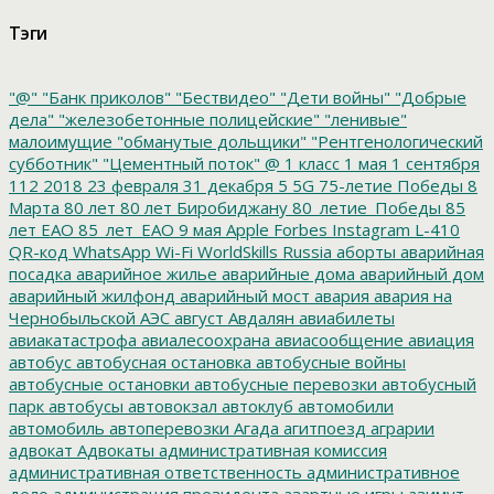
Тэги
"@"
"Банк приколов"
"Бествидео"
"Дети войны"
"Добрые
дела"
"железобетонные полицейские"
"ленивые"
малоимущие
"обманутые дольщики"
"Рентгенологический
субботник"
"Цементный поток"
@
1 класс
1 мая
1 сентября
112
2018
23 февраля
31 декабря
5
5G
75-летие Победы
8
Марта
80 лет
80 лет Биробиджану
80_летие_Победы
85
лет ЕАО
85_лет_ЕАО
9 мая
Apple
Forbes
Instagram
L-410
QR-код
WhatsApp
Wi-Fi
WorldSkills Russia
аборты
аварийная
посадка
аварийное жилье
аварийные дома
аварийный дом
аварийный жилфонд
аварийный мост
авария
авария на
Чернобыльской АЭС
август
Авдалян
авиабилеты
авиакатастрофа
авиалесоохрана
авиасообщение
авиация
автобус
автобусная остановка
автобусные войны
автобусные остановки
автобусные перевозки
автобусный
парк
автобусы
автовокзал
автоклуб
автомобили
автомобиль
автоперевозки
Агада
агитпоезд
аграрии
адвокат
Адвокаты
административная комиссия
административная ответственность
административное
дело
администрация президента
азартные игры
азимут