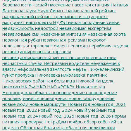
безопасности
насвай
население
насосная станция
Наталья
Баженова
наука
Наум Ливант
национальный рейтинг
национальный рейтинг тревожности
наципроект
нацпроект
нацпроекты
НДФЛ
неблагополучные семьи
недвижимость
недострои
независимая экспертиза
независимые сми
незаконная миграция
незаконная охота
незаконная рубка
незаконная_реклама
некролог
нелегальная торговля
Немаев
непогода
нерабочая неделя
несанкционированная_торговля
несанкционированный_митинг
несовершеннолетние
несчастный случай
Нетрезвый водитель
неуважение к
власти
неформальная занятость
нефть
Нижнеленинский
пункт пропуска
Николаевка
николаевка_памятник
Николаевская районная больница
Николай Канделя
никотин
НК РФ
НКО
НКО «РОКР»
Новая звезда
Новгородская область
нововвведение
нововведение
нововведениея
нововведения
новое_оборудование
новые люди
новые маршруты
Новый год
новый год_2021
новый год_2022
новый год_2024
новый учебный год
новый_год_2024
новый_год_2025
новый_год_2026
нормы
питания
норовирус
Нотр-Дам
ноябрь
обзор событий за
неделю
Областная больница
областная поликлиника