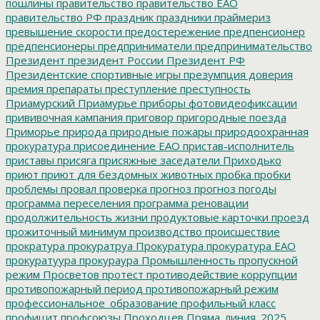
пошлины
правительство
правительство ЕАО
правительство РФ
праздник
праздники
праймериз
превышение скорости
предостережение
предпенсионер
предпенсионеры
предприниматели
предпринимательство
Президент
президент России
Президент РФ
Президентские спортивные игры
презумпция доверия
премия
препараты
преступление
преступность
Приамурский
Приамурье
приборы фотовидеофиксации
прививочная кампания
приговор
пригородные поезда
Приморье
природа
природные пожары
природоохранная
прокуратура
присоединение ЕАО
пристав-исполнитель
приставы
присяга
присяжные заседатели
Приходько
приют
приют для бездомных животных
пробка
пробки
проблемы
провал
проверка
прогноз
прогноз погоды
программа переселения
программа реновации
продолжительность жизни
продуктовые карточки
проезд
прожиточный минимум
производство
происшествие
прократура
прокуратруа
Прокуратура
прокуратура ЕАО
прокуратуура
прокураура
Промышленность
пропускной
режим
Просветов
протест
противодействие коррупции
противопожарный период
противопожарный режим
профессиональное_образование
профильный класс
профицит
профсоюзы
Проходцев
Пряма_линия_2025