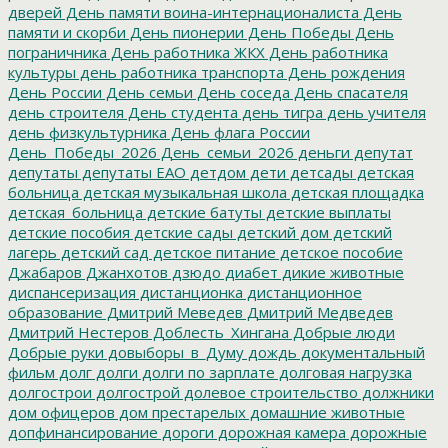
дверей
День памяти воина-интернационалиста
День
памяти и скорби
День пионерии
День Победы
День
пограничника
День работника ЖКХ
День работника
культуры
день работника транспорта
День рождения
День России
День семьи
День соседа
День спасателя
день строителя
День студента
день тигра
день учителя
день физкультурника
День флага России
День_Победы_2026
День_семьи_2026
деньги
депутат
депутаты
депутаты ЕАО
детдом
дети
детсады
детская
больница
детская музыкальная школа
детская площадка
детская_больница
детские батуты
детские выплаты
детские пособия
детские сады
детский дом
детский
лагерь
детский сад
детское питание
детское пособие
Джабаров
Джанхотов
дзюдо
диабет
дикие животные
диспансеризация
дистанционка
дистанционное
образование
Дмитрий Меведев
Дмитрий Медведев
Дмитрий Нестеров
Доблесть_Хингана
Добрые люди
Добрые руки
довыборы_в_Думу
дождь
документальный
фильм
долг
долги
долги по зарплате
долговая нагрузка
долгострои
долгострой
долевое строительство
должники
дом офицеров
дом престарелых
домашние животные
допфинансирование
дороги
дорожная камера
дорожные