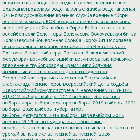
политика
вода
водители
водка
водоемы
водоисточник
Водоканал
водолазы
водоналивные дамбы
водонапорная
башня
водоснабжение
военная служба
военные сборы
военный комиссар
ВОЗ
возврат_стеклотары
возгорание
воинский учет
война
война в Сирии
Войтенков
вокзал
волейбол
волк
Волонтеры
Волочаевка
Волочаевская битва
Волочаевский бой
вольная борьба
Ворожбит
Воропаева
воспитательная колония
воспоминания
Востокцемент
Восточный военный округ
Восточный экономический
форум
врач
врачебные ошибки
врачи
вредные привычки
временные трубопроводы
Время Биробиджана
всемирный фестиваль молодежи и студентов
Всероссийская перепись населения
Всероссийская
спартакиада пенсионеров
Всероссийский день ходьбы
Всероссийский конкурс
встреча_с_населением
ВТБъ
ВУЗ
ВЦИОМ
выборы
выборы 2017
выборы губернатора
выборы мэра
выборы ректора
выборы_2019
выборы_2021
выборы_2026
выборы_губернатора
выборы_депутатов_2019
выборы_мэра
выборы-2018
выборы-2019
вывоз мусора
выгребные ямы
вымогательство
выпас скота
выплата
выплаты
выплаты за
урожай
выпускники
выпускной
выпускной_2026
высококвалифицированные специалисты