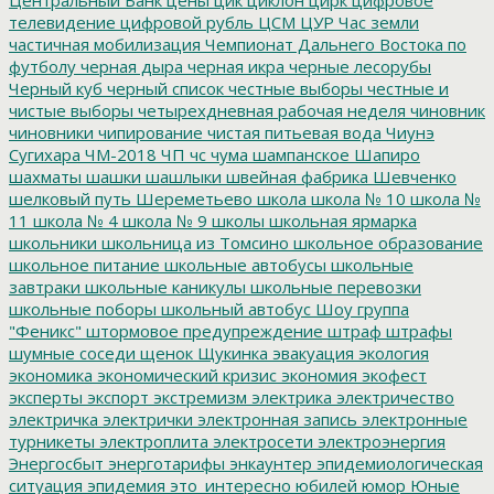
телевидение
цифровой рубль
ЦСМ
ЦУР
Час земли
частичная мобилизация
Чемпионат Дальнего Востока по
футболу
черная дыра
черная икра
черные лесорубы
Черный куб
черный список
честные выборы
честные и
чистые выборы
четырехдневная рабочая неделя
чиновник
чиновники
чипирование
чистая питьевая вода
Чиунэ
Сугихара
ЧМ-2018
ЧП
чс
чума
шампанское
Шапиро
шахматы
шашки
шашлыки
швейная фабрика
Шевченко
шелковый путь
Шереметьево
школа
школа № 10
школа №
11
школа № 4
школа № 9
школы
школьная ярмарка
школьники
школьница из Томсино
школьное образование
школьное питание
школьные автобусы
школьные
завтраки
школьные каникулы
школьные перевозки
школьные поборы
школьный автобус
Шоу группа
"Феникс"
штормовое предупреждение
штраф
штрафы
шумные соседи
щенок
Щукинка
эвакуация
экология
экономика
экономический кризис
экономия
экофест
эксперты
экспорт
экстремизм
электрика
электричество
электричка
электрички
электронная запись
электронные
турникеты
электроплита
электросети
электроэнергия
Энергосбыт
энерготарифы
энкаунтер
эпидемиологическая
ситуация
эпидемия
это_интересно
юбилей
юмор
Юные