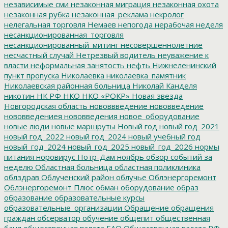
независимые сми
незаконная миграция
незаконная охота
незаконная рубка
незаконная_реклама
некролог
нелегальная торговля
Немаев
непогода
нерабочая неделя
несанкционированная_торговля
несанкционированный_митинг
несовершеннолетние
несчастный случай
Нетрезвый водитель
неуважение к
власти
неформальная занятость
нефть
Нижнеленинский
пункт пропуска
Николаевка
николаевка_памятник
Николаевская районная больница
Николай Канделя
никотин
НК РФ
НКО
НКО «РОКР»
Новая звезда
Новгородская область
нововвведение
нововведение
нововведениея
нововведения
новое_оборудование
новые люди
новые маршруты
Новый год
новый год_2021
новый год_2022
новый год_2024
новый учебный год
новый_год_2024
новый_год_2025
новый_год_2026
нормы
питания
норовирус
Нотр-Дам
ноябрь
обзор событий за
неделю
Областная больница
областная поликлиника
облздрав
Облученский район
облучье
Облэнергоремонт
Облэнергоремонт Плюс
обман
оборудование
образ
образование
образовательные курсы
образовательные_организации
Обращение
обращения
граждан
обсерватор
обучение
общепит
общественная
баня
общественная палата ЕАО
Общественная палата РФ