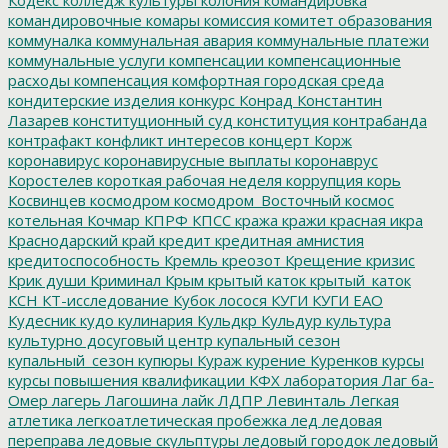
командировочные
комары
комиссия
комитет образования
коммуналка
коммунальная авария
коммунальные платежи
коммунальные услуги
компенсации
компенсационные
расходы
компенсация
комфортная городская среда
кондитерские изделия
конкурс
Конрад
Константин
Лазарев
конституционный суд
конституция
контрабанда
контрафакт
конфликт интересов
концерт
Корж
коронавирус
коронавирусные выплаты
коронаврус
Коростелев
короткая рабочая неделя
коррупция
корь
Косвинцев
космодром
космодром_Восточный
космос
котельная
Кочмар
КПРФ
КПСС
кража
кражи
красная икра
Краснодарский край
кредит
кредитная амнистия
кредитоспособность
Кремль
креозот
Крещение
кризис
Крик души
Криминал
Крым
крытый каток
крытый_каток
КСН
КТ-исследование
Кубок лосося
КУГИ
КУГИ ЕАО
Кудесник
кудо
кулинария
Кульдкр
Кульдур
культура
культурно досуговый центр
купальный сезон
купальный_сезон
купюры
Кураж
курение
Куренков
курсы
курсы повышения квалификации
КФХ
лаборатория
Лаг ба-
Омер
лагерь
Лагошина
лайк
ЛДПР
Левинталь
Легкая
атлетика
легкоатлетическая пробежка
лед
ледовая
переправа
ледовые скульптуры
ледовый городок
ледовый