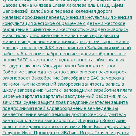
Басова
Елена Князева
Елена Хахалева
ель
ЕНВД
Ефим
Вепринский
жалоба
жд переезд
железная дорога
железнодорожный переезд
женская кнсультация
женская
консультация
жестокое обращение с детьми
жестокое
обращение с животными
жестокость
живодер
живопись
животноводство
животные
жилищные сертификаты
жилищные условия
жилье
жилье для детей-сирот
жильё
для подтопленцев
ЖКХ
журналистика
Забайкальский край
забег
заболевание
заброшенные здания
заброшенные
земли
ЗАГС
задержание
задолженность
займ
заказник
Ульдура
заказник Ульдуры
закон
Законодательное
Собрание
законодательство
законопреокт
законопроект
законороект
Заксобрание
Заксобрание ЕАО
заморозка
пенсионных накоплений
заморозки
занятость
запись в
школу
заповедник "Бастак"
заповедники
заработная плата
Заречье
зарплата
зарплаты
заслуженный работник ЖКХ
зачистка_судей
защита прав предпринимателей
защита
предпринимателей
здравоохранение
земледельцы
землетрясение
земля
земский доктор
Земский_учитель
зима пришла
змеи
змея
золотой губернатор
Золотухин
золотые медалисты
зоозащитники
Иван Благодырь
Иван
Голунов
Иван Проходцев
ИВЛ
ивс
Игорь Ткачев
игрушки