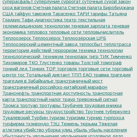
суперасфальт
суперлуние
суррогат
суточные
сухой закон
сход вагонов
Счетная палата
Счетная палата Биробиджана
США
тайфун
таможня
Тарасенко
ТАРИ
тарифы
Татьяна
Гладких
Тафи-диагностика
театр
текстильная
телемедицинские технологии
теневая зарплата
теневая
экономика
тепловоз
тепловые сети
тепловычислитель
Теплоозерск
Теплоозёрск
Теплоозёрская ЦРБ
Теплоозерский цементный завод
теплосбыт
теплотрасса
территория действий
терроризм
техника
технологии
технологический_техникум
технопарк
тигр
ТИК
Тимченко
Тихомиров
ТКО
Тлустенко
товары
Толстой
томограф
тонкий лед
Тонких
ТОР
торговля
торговые сети
торговый
центр
тос
Тотальный диктант
ТПП ЕАО
травма
трагедия
трагедия в Забайкалье
трансграничный мост
трансграничный российско-китайский марафон
Транснефть
транспортная доступность
транспортная
карта
транспортный налог
траур
тревожный сигнал
Тромса
тротуар
тротуары
Трубачев
трудовая книжка
трудовые ресурсы
трудоустройство
Трутнев
туберкулез
Тукалевский
Турбин
туризм
туризмм
турнир
турпоход
турфирма
тхэквондо
ТЭЦ
Тюмень
тюрьма
Тяжелая
атлетика
убийство
уборка улиц
убыль
убыль населения
убыточность
увольнение
увольнения
уголовное дело