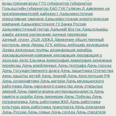
воды
грязная вода
ГТО
губернатор
губернатор
Гольдштейн
губернатор ЕАО
ГУК
Гулягин
Д
давление на
предпринимателей
дайджест
Дальневосточная
оперативная таможня
Дальневосточная энергетическая
компания
Дальневосточное ГУ Банка России
дальневосточный гектар
Дальний Восток
Дальсельмаш
дамба
дачное расписание
дачные перевозки
дачный_сезон_2026
ДВЖД
Движение общественный
контроль
двор
Дворы
ДГК
дебош
дебошир
дедовщина
Деева
дежурные группы
дезинфекция
декабрь
декларационная компания
декларация
декларация о
доходах
дело Ельчина
демография
демогрфия
денежные
переводы
День влюбленных
День географа
День города
День Государственного флага
День защитника Отечества
день защиты детей
День Знаний
День Конституции РФ
День космонавтики
День матери
День медицинского
работника
День народного единства
день открытых
дверей
День памяти воина-интернационалиста
День
памяти и скорби
День пионерии
День Победы
День
пограничника
День работника ЖКХ
День работника
культуры
день работника транспорта
День рождения
День России
День семьи
День соседа
День спасателя