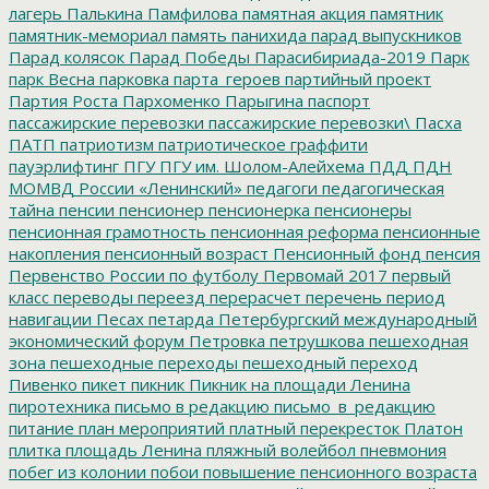
лагерь
Палькина
Памфилова
памятная акция
памятник
памятник-мемориал
память
панихида
парад выпускников
Парад колясок
Парад Победы
Парасибириада-2019
Парк
парк Весна
парковка
парта_героев
партийный проект
Партия Роста
Пархоменко
Парыгина
паспорт
пассажирские перевозки
пассажирские перевозки\
Пасха
ПАТП
патриотизм
патриотическое граффити
пауэрлифтинг
ПГУ
ПГУ им. Шолом-Алейхема
ПДД
ПДН
МОМВД России «Ленинский»
педагоги
педагогическая
тайна
пенсии
пенсионер
пенсионерка
пенсионеры
пенсионная грамотность
пенсионная реформа
пенсионные
накопления
пенсионный возраст
Пенсионный фонд
пенсия
Первенство России по футболу
Первомай 2017
первый
класс
переводы
переезд
перерасчет
перечень
период
навигации
Песах
петарда
Петербургский международный
экономический форум
Петровка
петрушкова
пешеходная
зона
пешеходные переходы
пешеходный переход
Пивенко
пикет
пикник
Пикник на площади Ленина
пиротехника
письмо в редакцию
письмо_в_редакцию
питание
план мероприятий
платный перекресток
Платон
плитка
площадь Ленина
пляжный волейбол
пневмония
побег из колонии
побои
повышение пенсионного возраста