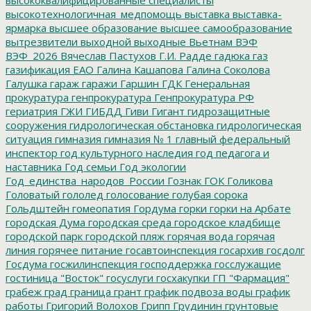
высокотехнологичная_медпомощь
выставка
выставка-
ярмарка
высшее образование
высшее самообразование
вытрезвители
выходной
выходные
Вьетнам
ВЭФ
ВЭФ_2026
Вячеслав Пастухов
Г.И. Радде
гадюка
газ
газификация ЕАО
Галина Кашапова
Галина Соколова
Галушка
гараж
гаражи
Гаршин
ГДК
Генеральная
прокуратура
генпрокуратура
Генпрокуратура РФ
гериатрия
ГЖИ
ГИБДД
Гиви
Гигант
гидрозащитные
сооружения
гидрологическая обстановка
гидрологическая
ситуация
гимназия
гимназия № 1
главный федеральный
инспектор
год культурного наследия
год педагога и
наставника
Год семьи
Год экологии
Год_единства_народов_России
Гознак
ГОК
Голикова
Головатый
гололед
голосование
голубая сорока
Гольдштейн
гомеопатия
Гордума
горки
горки на Арбате
городская Дума
городская среда
городское кладбище
городской парк
городской пляж
горячая вода
горячая
линия
горячее питание
госавтоинспекция
госархив
госдолг
Госдума
госжилинспекция
господдержка
госслужащие
гостиница "Восток"
госуслуги
госхакупки
ГП "Фармация"
грабеж
град
граница
грант
график подвоза воды
график
работы
Григорий Волохов
Грипп
Грудинин
грунтовые