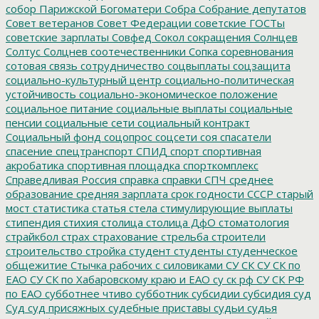
собор Парижской Богоматери
Собра
Собрание депутатов
Совет ветеранов
Совет Федерации
советские ГОСТы
советские зарплаты
Совфед
Сокол
сокращения
Солнцев
Солтус
Солцнев
соотечественники
Сопка
соревнования
сотовая связь
сотрудничество
соцвыплаты
соцзащита
социально-культурный центр
социально-политическая
устойчивость
социально-экономическое положение
социальное питание
социальные выплаты
социальные
пенсии
социальные сети
социальный контракт
Социальный фонд
соцопрос
соцсети
соя
спасатели
спасение
спецтранспорт
СПИД
спорт
спортивная
акробатика
спортивная площадка
спорткомплекс
Справедливая Россия
справка
справки
СПЧ
среднее
образование
средняя зарплата
срок годности
СССР
старый
мост
статистика
статья
стела
стимулирующие выплаты
стипендия
стихия
столица
столица ДфО
стоматология
страйкбол
страх
страхование
стрельба
строители
строительство
стройка
студент
студенты
студенческое
общежитие
Стычка рабочих с силовиками
СУ СК
СУ СК по
ЕАО
СУ СК по Хабаровскому краю и ЕАО
су ск рф
СУ СК РФ
по ЕАО
субботнее чтиво
субботник
субсидии
субсидия
суд
Суд
суд присяжных
судебные приставы
судьи
судья