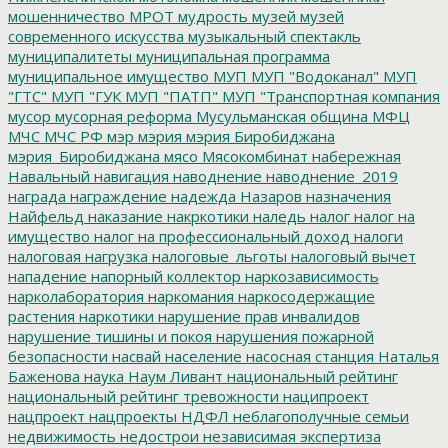
мошенничество
МРОТ
мудрость
музей
музей
современного искусства
музыкальный спектакль
муниципалитеты
муниципальная программа
муниципальное имущество
МУП
МУП "Водоканал"
МУП
"ГТС"
МУП "ГУК
МУП "ПАТП"
МУП "Транспортная компания
мусор
мусорная реформа
Мусульманская община
МФЦ
МЧС
МЧС РФ
мэр
мэрия
мэрия Биробиджана
мэрия_Биробиджана
мясо
Мясокомбинат
набережная
Навальный
навигация
наводнение
наводнение_2019
награда
награждение
надежда
Назаров
назначения
Найфельд
наказание
накркотики
наледь
налог
налог на
имущество
налог на профессиональный доход
налоги
налоговая нагрузка
налоговые_льготы
налоговый вычет
нападение
напорный коллектор
наркозависимость
нарколаборатория
наркомания
наркосодержащие
растения
наркотики
нарушение прав инвалидов
нарушение тишины и покоя
нарушения пожарной
безопасности
насвай
население
насосная станция
Наталья
Баженова
наука
Наум Ливант
национальный рейтинг
национальный рейтинг тревожности
наципроект
нацпроект
нацпроекты
НДФЛ
неблагополучные семьи
недвижимость
недострои
независимая экспертиза