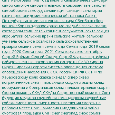
самбо
самогон
самодеятельность
самозанятые
самолет
самооборона
самосуд
санавиация
санация
санитария
санитарно-эпидемиологическая обстанвока
Санкт-
Петербург
санкции
сантехника
сатира
Сбербанк
сбор
вещей
сбор на здравоохранение
свадьба
свалка
свалки
светофоры
свищ
связь
священнослужитель
секта
секция
акробатики
сельские врачи
сельские жители
сельский
учитель
сельское хозяйство
сельскохозяйственная
ярмарка
семена
семья
семья года
Семья года-2019
семья
года-2020
Семья года-2021
Сенаторы
сено
сентябрь
Сергей Ерёмин
Сергей Солтус
Сергей Фургал
сертификат
сибиреязвенные захоронения
сигареты
СИЗО
сирена
Сирия
Сироткин
сироты
система оповещения
система
оповещения населения
СК
СК России
СК РФ
СК РФ по
Хабаровскому краю
сказка
скандал
сквер
сквер
пограничников
скейт-парк
скидка
скидки и акции
склад
вооружения и боеприпасов
склад пиломатериалов
скорая
Скорая помощь
СКУД
СКУДы
Следственный комитет
Слет
будущих медиков
служебная командировка
служебные
собаки
смертность
смертность населения
смерть на
рабочем месте
СМИ
Смидович
Смидовичский район
смотровая площадка
СМП
снег
снегопад
снюс
собаки