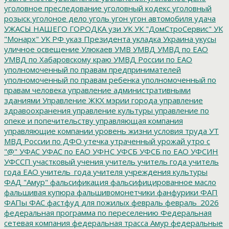
уголовное преследование
уголовный кодекс
уголовный
розыск
уголоное дело
уголь
угон
угон автомобиля
удача
УЖАСЫ НАШЕГО ГОРОДКА
узи
УК
УК "ДомСтроСервис"
УК
"Монарх"
УК РФ
указ Президента
укладка
Украина
укусы
уличное освещение
Улюкаев
УМВ
УМВД
УМВД по ЕАО
УМВД по Хабаровскому краю
УМВД России по ЕАО
уполномоченный по правам предпринимателей
уполномоченный по правам ребенка
уполномоченный по
правам человека
управление административными
зданиями
Управление ЖКХ мэрии города
управление
здравоохранения
управление культуры
управление по
опеке и попечительству
управляющая компания
управляющие компании
уровень жизни
условия труда
УТ
МВД России по ДФО
утечка
утраченный урожай
утро с
"@"
УФАС
УФАС по ЕАО
УФНС
УФСБ
УФСБ по ЕАО
УФСИН
УФССП
участковый
учения
учитель
учитель года
учитель
года ЕАО
учитель_года
учителя
учреждения культуры
ФАД "Амур"
фальсификация
фальсифицированное масло
фальшивая купюра
фальшивомонетчики
фанфурики
ФАП
ФАПы
ФАС
фастфуд для пожилых
февраль
февраль_2026
федеральная программа по переселению
Федеральная
сетевая компания
федеральная трасса Амур
федеральные