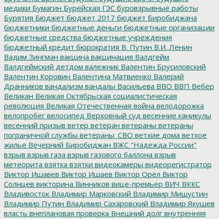
медики
Бумагин
Бурейская ГЭС
буровзрывные работы
Бурятия
Бюджет
бюджет 2017
бюджет Биробиджана
бюджетники
бюджетные деньги
бюджетные организации
бюджетные средства
бюджетные учреждения
бюджетный кредит
бюрократия
В. Путин
В.И. Ленин
Вадим Зингман
вакцина
вакцинация
Валдгейм
Валдгеймский детдом
валежник
Валентин Брусиловский
Валентин Коровин
Валентина Матвиенко
Валерий
Дранников
вандализм
вандалы
Васильева
ВВО
ВВП
Вебер
Великан
Великая Октябрьская социалистическая
революция
Великая Отечественная война
велодорожка
велопробег
велосипед
Верховный суд
весенние каникулы
весенний призыв
ветер
ветеран
ветераны
ветераны
пограничной службы
ветераны_СВО
ветхие дома
ветхое
жилье
Вечерний Биробиджан
ВЖС "Надежда России"
взрыв
взрыв газа
взрыв газового баллона
взрыв
метеорита
взятка
взятки
видеокамеры
видеорегистратор
Виктор Ишавев
Виктор Ишаев
Виктор Орёл
Виктор
Солнцев
викторина
Винников
вице-премьер
ВИЧ
ВККС
Владивосток
Владимир Марковский
Владимир Мишустин
Владимир Путин
Владимир Сахаровский
Владимир Якушев
власть
внеплановая проверка
Внешний долг
внутренняя