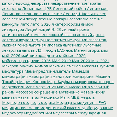
каток
ледоход
лекарства
лекарственные препараты
лекарство
Ленинская ЦРБ
Ленинский район
Ленинское
Ленинское сельское поселение
Леонид Школьник
лес
леса
лесной пожар
лесные пожары
лесопилка
летние
каникулы
лето
лето_2026
лжетерроризм
лимон
литература
Лицей
лицей № 23
личный прием
логистический комплеск
ложный вызов
ложный донос
лотерея
лоукостер
лунное затмение
лучший спасатель
лыжная гонка
льготная ипотека
льготники
льготные
лекарства
льготы
ЛЭП
люди ЕАО
люк
Магнитогорск
май
май_2026
майские праздники
майские_2026
майские_праздники_2026
МАК-2019
Мак-2020
Мак-2021
Макаров
Максим Акимов
Максим Семенов
Максим Шупиков
макулатура
Мама-предприниматель
Мамедов
маммография
мамография
мандарин
мандарины
Марвин
Токайер
Мария Костюк
Марк Кауфман
маркировка товаров
Марковский
март
март_2026
маска
Масленица
масочный
режим
массовое сокращение
Матвиенко
материнский
капитал
маткапитал
Махинько
Маяк
МВД
медаль
Медведев
медведь
медики
Медицина
медицина_ЕАО
медицинские маски
медицинский класс
медоборудование
медосмотр
медработники
медсестры
международная