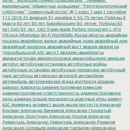
малоимущие
"обманутые дольщики"
"Рентгенологический
субботник"
"Цементный поток"
@
1 класс
1 мая
1 сентября
112
2018
23 февраля
31 декабря
5
5G
75-летие Победы
8
Марта
80 лет
80 лет Биробиджану
80_летие_Победы
85
лет ЕАО
85_лет_ЕАО
9 мая
Apple
Forbes
Instagram
L-410
QR-код
WhatsApp
Wi-Fi
WorldSkills Russia
аборты
аварийная
посадка
аварийное жилье
аварийные дома
аварийный дом
аварийный жилфонд
аварийный мост
авария
авария на
Чернобыльской АЭС
август
Авдалян
авиабилеты
авиакатастрофа
авиалесоохрана
авиасообщение
авиация
автобус
автобусная остановка
автобусные войны
автобусные остановки
автобусные перевозки
автобусный
парк
автобусы
автовокзал
автоклуб
автомобили
автомобиль
автоперевозки
Агада
агитпоезд
аграрии
адвокат
Адвокаты
административная комиссия
административная ответственность
административное
дело
администрация президента
азартные игры
азимут
АЗС
Акименко
активист
акция
акция протеста
Александр
Буксман
Александр Винников
Александр Головатый
Александр Золотухин
Александр Козлов
Александр
Левинталь
Александр Ливенталь
Александр Романов
Александр Соловьев
Александр Чаплыгин
Александра