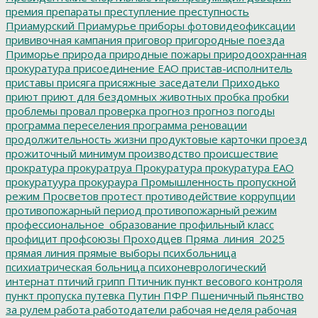
премия
препараты
преступление
преступность
Приамурский
Приамурье
приборы фотовидеофиксации
прививочная кампания
приговор
пригородные поезда
Приморье
природа
природные пожары
природоохранная
прокуратура
присоединение ЕАО
пристав-исполнитель
приставы
присяга
присяжные заседатели
Приходько
приют
приют для бездомных животных
пробка
пробки
проблемы
провал
проверка
прогноз
прогноз погоды
программа переселения
программа реновации
продолжительность жизни
продуктовые карточки
проезд
прожиточный минимум
производство
происшествие
прократура
прокуратруа
Прокуратура
прокуратура ЕАО
прокуратуура
прокураура
Промышленность
пропускной
режим
Просветов
протест
противодействие коррупции
противопожарный период
противопожарный режим
профессиональное_образование
профильный класс
профицит
профсоюзы
Проходцев
Пряма_линия_2025
прямая линия
прямые выборы
психбольница
психиатрическая больница
психоневрологический
интернат
птичий грипп
Птичник
пункт весового контроля
пункт пропуска
путевка
Путин
ПФР
Пшеничный
пьянство
за рулем
работа
работодатели
рабочая неделя
рабочая