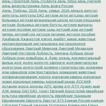
день строителя
День студента
день тигра
день учителя
день физкультурника
День флага России
День_Победы_2026
День_семьи_2026
деньги
депутат
депутаты
депутаты ЕАО
детдом
дети
детсады
детская
больница
детская музыкальная школа
детская площадка
детская_больница
детские батуты
детские выплаты
детские пособия
детские сады
детский дом
детский
лагерь
детский сад
детское питание
детское пособие
Джабаров
Джанхотов
дзюдо
диабет
дикие животные
диспансеризация
дистанционка
дистанционное
образование
Дмитрий Меведев
Дмитрий Медведев
Дмитрий Нестеров
Доблесть_Хингана
Добрые люди
Добрые руки
довыборы_в_Думу
дождь
документальный
фильм
долг
долги
долги по зарплате
долговая нагрузка
долгострои
долгострой
долевое строительство
должники
дом офицеров
дом престарелых
домашние животные
допфинансирование
дороги
дорожная камера
дорожные
знаки
дорожные камеры
дорожный радар
ДОСААФ
дотации
доход
доходы
ДПС
дрова
дтп
ДТП
Дудин
дым
ДЭК
дюкер
ЕАО
ЕАО_тонет
Евгений Коростелев
еврейская
культура
еврейская_мудрость
еврейские традиции
Евровидение
Евросеть
Еврстат
ЕГЭ
Единая Россия
единая
субсидия
Единый заказчик
Екатерина Румянцева
Елена