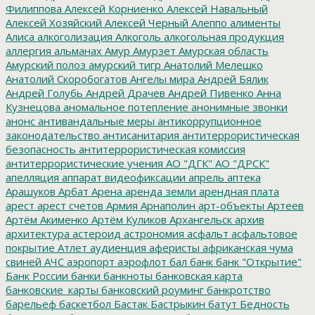
Филиппова
Алексей Корниенко
Алексей Навальный
Алексей Хозяйский
Алексей Черный
Алеппо
алименты
Алиса
алкоголизация
Алкоголь
алкогольная продукция
аллергия
альманах
Амур
Амурзет
Амурская область
Амурский полоз
амурский тигр
Анатолий Мелешко
Анатолий Скоробогатов
Ангелы мира
Андрей Бялик
Андрей Голубь
Андрей Драчев
Андрей Пивенко
Анна
Кузнецова
аномальное потепление
анонимные звонки
анонс
антивандальные меры
антикоррупционное
законодательство
антисанитария
антитеррористическая
безопасность
антитеррористическая комиссия
антитеррористические учения
АО "ДГК"
АО "ДРСК"
апелляция
аппарат видеофиксации
апрель
аптека
Арашуков
Арбат
Арена
аренда земли
арендная плата
арест
арест счетов
Армия
Арнаполин
арт-объекты
Артеев
Артём Акименко
Артём Куликов
Архангельск
архив
архитектура
астероид
астрономия
асфальт
асфальтовое
покрытие
Атлет
аудиенция
аферисты
африканская чума
свиней
АЧС
аэропорт
аэрофлот
бал
банк
банк "Открытие"
Банк России
банки
банкноты
банковская карта
банковские_карты
банковский роуминг
банкротство
барельеф
баскетбол
Бастак
Бастрыкин
батут
Бедность