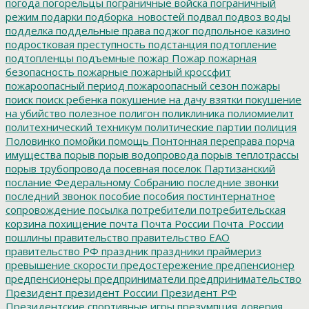
погода
погорельцы
пограничные войска
пограничный
режим
подарки
подборка_новостей
подвал
подвоз воды
подделка
поддельные права
поджог
подпольное казино
подростковая преступность
подстанция
подтопление
подтопленцы
подъемные
пожар
Пожар
пожарная
безопасность
пожарные
пожарный кроссфит
пожароопасный период
пожароопасный сезон
пожары
поиск
поиск ребенка
покушение на дачу взятки
покушение
на убийство
полезное
полигон
поликлиника
полиомиелит
политехнический техникум
политические партии
полиция
Половинко
помойки
помощь
Понтонная переправа
порча
имущества
порыв
порыв водопровода
порыв теплотрассы
порыв трубопровода
посевная
поселок Партизанский
послание Федеральному Собранию
последние звонки
последний звонок
пособие
пособия
постинтернатное
сопровождение
посылка
потребители
потребительская
корзина
похищение
почта
Почта России
Почта_России
пошлины
правительство
правительство ЕАО
правительство РФ
праздник
праздники
праймериз
превышение скорости
предостережение
предпенсионер
предпенсионеры
предприниматели
предпринимательство
Президент
президент России
Президент РФ
Президентские спортивные игры
презумпция доверия