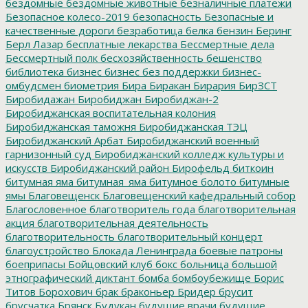
бездомные
бездомные животные
безналичные платежи
Безопасное колесо-2019
безопасность
Безопасные и
качественные дороги
безработица
белка
бензин
Беринг
Берл Лазар
бесплатные лекарства
Бессмертные дела
Бессмертный полк
бесхозяйственность
бешенство
библиотека
бизнес
бизнес без поддержки
бизнес-
омбудсмен
биометрия
Бира
Биракан
Бирария
БирЗСТ
Биробидажан
Биробиджан
Биробиджан-2
Биробиджанская воспитательная колония
Биробиджанская таможня
Биробиджанская ТЭЦ
Биробиджанский Арбат
Биробиджанский военный
гарнизонный суд
Биробиджанский колледж культуры и
искусств
Биробиджанский район
Бирофельд
биткоин
битумная яма
битумная_яма
битумное болото
битумные
ямы
Благовещенск
Благовещенский кафедральный собор
Благословенное
благотворитель года
благотворительная
акция
благотворительная деятельность
благотворительность
благотворительный концерт
благоустройство
Блокада Ленинграда
боевые патроны
боеприпасы
Бойцовский клуб
бокс
больница
большой
этнографический диктант
бомба
бомбоубежище
Борис
Титов
Борохович
брак
браконьер
Бридер
брусит
брусчатка
Брянск
Будукан
будущие врачи
будущие