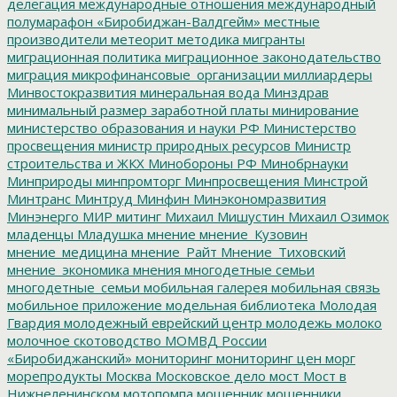
делегация
международные отношения
международный
полумарафон «Биробиджан-Валдгейм»
местные
производители
метеорит
методика
мигранты
миграционная политика
миграционное законодательство
миграция
микрофинансовые_организации
миллиардеры
Минвостокразвития
минеральная вода
Минздрав
минимальный размер заработной платы
минирование
министерство образования и науки РФ
Министерство
просвещения
министр природных ресурсов
Министр
строительства и ЖКХ
Минобороны РФ
Минобрнауки
Минприроды
минпромторг
Минпросвещения
Минстрой
Минтранс
Минтруд
Минфин
Минэкономразвития
Минэнерго
МИР
митинг
Михаил Мишустин
Михаил Озимок
младенцы
Младушка
мнение
мнение_Кузовин
мнение_медицина
мнение_Райт
Мнение_Тиховский
мнение_экономика
мнения
многодетные семьи
многодетные_семьи
мобильная галерея
мобильная связь
мобильное приложение
модельная библиотека
Молодая
Гвардия
молодежный еврейский центр
молодежь
молоко
молочное скотоводство
МОМВД России
«Биробиджанский»
мониторинг
мониторинг цен
морг
морепродукты
Москва
Московское дело
мост
Мост в
Нижнеленинском
мотопомпа
мошенник
мошенники