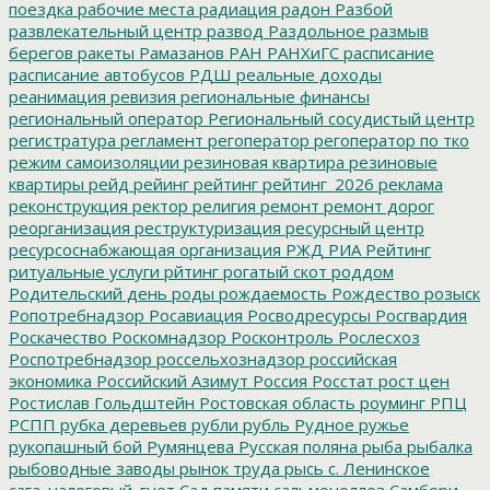
поездка
рабочие места
радиация
радон
Разбой
развлекательный центр
развод
Раздольное
размыв
берегов
ракеты
Рамазанов
РАН
РАНХиГС
расписание
расписание автобусов
РДШ
реальные доходы
реанимация
ревизия
региональные финансы
региональный оператор
Региональный сосудистый центр
регистратура
регламент
регоператор
регоператор по тко
режим самоизоляции
резиновая квартира
резиновые
квартиры
рейд
рейинг
рейтинг
рейтинг_2026
реклама
реконструкция
ректор
религия
ремонт
ремонт дорог
реорганизация
реструктуризация
ресурсный центр
ресурсоснабжающая организация
РЖД
РИА Рейтинг
ритуальные услуги
рйтинг
рогатый скот
роддом
Родительский день
роды
рождаемость
Рождество
розыск
Ропотребнадзор
Росавиация
Росводресурсы
Росгвардия
Роскачество
Роскомнадзор
Росконтроль
Рослесхоз
Роспотребнадзор
россельхознадзор
российская
экономика
Российский Азимут
Россия
Росстат
рост цен
Ростислав Гольдштейн
Ростовская область
роуминг
РПЦ
РСПП
рубка деревьев
рубли
рубль
Рудное
ружье
рукопашный бой
Румянцева
Русская поляна
рыба
рыбалка
рыбоводные заводы
рынок труда
рысь
с. Ленинское
сага_налоговый_гнет
Сад памяти
сальмонеллез
Самбери