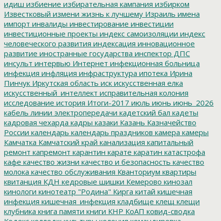
идиш
избиение
избирательная кампания
избирком
Известковый
измени жизнь к лучшему
Израиль
имена
импорт
инвалиды
инвестирование
инвестиции
инвестиционные проекты
индекс самоизоляции
индекс
человеческого развития
индексация
инновационное
развитие
иностранные государства
инспектор ДПС
инсульт
интервью
Интернет
инфекционная больница
инфекция
инфляция
инфраструктура
ипотека
Ирина
Пинчук
Иркутская область
иск
искусственная елка
искусственный_интеллект
исправительная колония
исследование
история
Итоги-2017
июль
июнь
июнь_2026
кабель линии электропередачи
кадетский бал
кадеты
кадровая чехарда
кадры
казаки
Казань
Казначейство
России
календарь
календарь праздников
камера
камеры
Камчатка
Камчатский край
канализация
капитальный
ремонт
капремонт
карантин
карате
каратин
катастрофа
кафе
качество жизни
качество и безопасность
качество
молока
качество обслуживания
Кванториум
квартиры
квитанция
КДН
кедровые шишки
Кемерово
кинозал
кинологи
кинотеатр "Родина"
Кирга
китай
кишечная
инфекция
кишечная_инфекция
кладбище
клещ
клещи
клубника
книга памяти
книги
КНР
КоАП
ковид-сводка
Кодекс
колледж культуры
колония
командировка