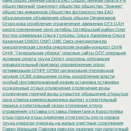
общественный транспорт
общество
общество "Знание"
общество инвалидов
Общество фотоискусства ЕАО
объединение
объявления
обыск
обыски
Овчинников
Огородова
ограбление
ограничение движения
ОГЭ
ОДН
ожоги
озеленение
окно
октябрь
Октябрьский район
Олег
Костюк
олимпиада
Ольга Голодец
Ольга Данилина
Ольга
Казанская
ОМОН
ОМП
ОМС
Омск
онкодиспансер
онкологическая служба
онкология
онлайн-концерт
ОНФ
ОНФ "Генеральная уборка"
опасные сайты
ОПГ
операция
должник
оплата труда
Оплот
оползень
оппозиция
оправдательный приговор
опровержение
опрос
оптимизация
ОПФР
ОРВИ
организация пчеловодов
оружие
ОСВВ
освещение
осень
оскорбление власти
особый противопожарный режим
остановка
остановки
осужденные
отдых
отключение
отключение воды
отключение горячей воды
открытое обращение
открытые
окна
отмена компенсационных выплат
отопительный
период
отопительный сезон
отопление
отпуск
отравление
отставка
отставка Левинталя и Коростелёва
отцы города
отцы-одиночки
отчетность
охота
охрана
труда
очереди
очередь на жилье
очистные сооружения
Павел Малышев
Павлова
паводок
падение
пал
палаточный