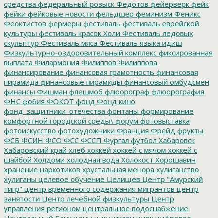
средства
федеральный розыск
Федотов
фейерверк
фейк
фейки
фейковые новости
фельдшер
феминизм
Феникс
Феоктистов
фермеры
фестиваль
фестиваль еврейской
культуры
фестиваль красок Холи
Фестиваль ледовых
скульптур
Фестиваль мяса
Фестиваль языка идиш
Физкультурно-оздоровительный комплекс
фиксированная
выплата
Филармония
Филиппов
Филиппова
финансирование
финансовая грамотность
финансовая
пирамида
финансовые пирамиды
финансовый омбудсмен
финансы
Фишман
флешмоб
флюорограф
флюорография
ФНС
фобия
ФОКОТ
фонд
Фонд кино
фонд_защитники_отечества
фонтаны
формирование
комфортной городской среды\
форум
фотовыставка
фотоискусство
фотохудожники
Франция
Фрейд
фрукты
ФСБ
ФСИН
ФСО
ФСС
ФССП
Фургал
футбол
Хабаровск
Хабаровский край
хлеб
хоккей
хоккей с мячом
хоккей с
шайбой
Холдоми
холодная вода
Холокост
Хорошавин
хранение наркотиков
хрустальная менора
хулиганство
хулиганы
целевое обучение
Целищев
Центр "Амурский
тигр"
центр временного содержания мигрантов
центр
занятости
Центр лечебной физкультуры
Центр
управления регионом
центральное водоснабжение
Центральный Банк
цены
цик
циклон
цирк
цифровое