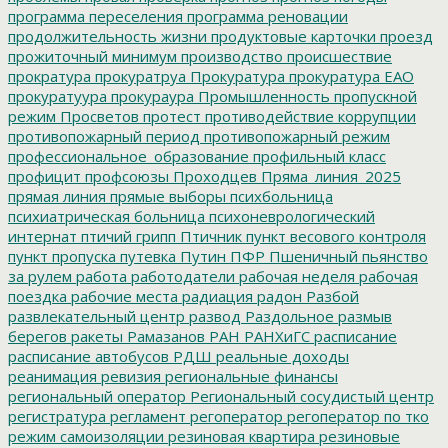
программа переселения
программа реновации
продолжительность жизни
продуктовые карточки
проезд
прожиточный минимум
производство
происшествие
прократура
прокуратруа
Прокуратура
прокуратура ЕАО
прокуратуура
прокураура
Промышленность
пропускной
режим
Просветов
протест
противодействие коррупции
противопожарный период
противопожарный режим
профессиональное_образование
профильный класс
профицит
профсоюзы
Проходцев
Пряма_линия_2025
прямая линия
прямые выборы
психбольница
психиатрическая больница
психоневрологический
интернат
птичий грипп
Птичник
пункт весового контроля
пункт пропуска
путевка
Путин
ПФР
Пшеничный
пьянство
за рулем
работа
работодатели
рабочая неделя
рабочая
поездка
рабочие места
радиация
радон
Разбой
развлекательный центр
развод
Раздольное
размыв
берегов
ракеты
Рамазанов
РАН
РАНХиГС
расписание
расписание автобусов
РДШ
реальные доходы
реанимация
ревизия
региональные финансы
региональный оператор
Региональный сосудистый центр
регистратура
регламент
регоператор
регоператор по тко
режим самоизоляции
резиновая квартира
резиновые