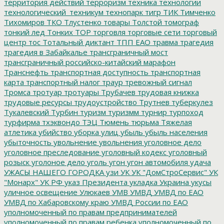
территория действий
терроризм
техника
технологии
технологический_техникум
технопарк
тигр
ТИК
Тимченко
Тихомиров
ТКО
Тлустенко
товары
Толстой
томограф
тонкий лед
Тонких
ТОР
торговля
торговые сети
торговый
центр
тос
Тотальный диктант
ТПП ЕАО
травма
трагедия
трагедия в Забайкалье
трансграничный мост
трансграничный российско-китайский марафон
Транснефть
транспортная доступность
транспортная
карта
транспортный налог
траур
тревожный сигнал
Тромса
тротуар
тротуары
Трубачев
трудовая книжка
трудовые ресурсы
трудоустройство
Трутнев
туберкулез
Тукалевский
Турбин
туризм
туризмм
турнир
турпоход
турфирма
тхэквондо
ТЭЦ
Тюмень
тюрьма
Тяжелая
атлетика
убийство
уборка улиц
убыль
убыль населения
убыточность
увольнение
увольнения
уголовное дело
уголовное преследование
уголовный кодекс
уголовный
розыск
уголоное дело
уголь
угон
угон автомобиля
удача
УЖАСЫ НАШЕГО ГОРОДКА
узи
УК
УК "ДомСтроСервис"
УК
"Монарх"
УК РФ
указ Президента
укладка
Украина
укусы
уличное освещение
Улюкаев
УМВ
УМВД
УМВД по ЕАО
УМВД по Хабаровскому краю
УМВД России по ЕАО
уполномоченный по правам предпринимателей
уполномоченный по правам ребенка
уполномоченный по