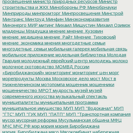
просвещения
министр природных ресурсов
Министр
строительства и ЖКХ
Минобороны РФ
Минобрнауки
Минприроды
минпромторг
Минпросвещения
Минстрой
Минтранс
Минтруд
Минфин
Минэкономразвития
Минэнерго
МИР
митинг
Михаил Мишустин
Михаил Озимок
младенцы
Младушка
мнение
мнение_Кузовин
мнение_медицина
мнение_Райт
Мнение_Тиховский
мнение_экономика
мнения
многодетные семьи
многодетные_семьи
мобильная галерея
мобильная связь
мобильное приложение
модельная библиотека
Молодая
Гвардия
молодежный еврейский центр
молодежь
молоко
молочное скотоводство
МОМВД России
«Биробиджанский»
мониторинг
мониторинг цен
морг
морепродукты
Москва
Московское дело
мост
Мост в
Нижнеленинском
мотопомпа
мошенник
мошенники
мошенничество
МРОТ
мудрость
музей
музей
современного искусства
музыкальный спектакль
муниципалитеты
муниципальная программа
муниципальное имущество
МУП
МУП "Водоканал"
МУП
"ГТС"
МУП "ГУК
МУП "ПАТП"
МУП "Транспортная компания
мусор
мусорная реформа
Мусульманская община
МФЦ
МЧС
МЧС РФ
мэр
мэрия
мэрия Биробиджана
мэрия_Биробиджана
мясо
Мясокомбинат
набережная