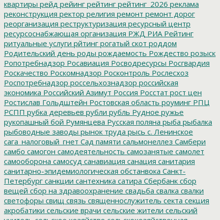
квартиры
рейд
рейинг
рейтинг
рейтинг_2026
реклама
реконструкция
ректор
религия
ремонт
ремонт дорог
реорганизация
реструктуризация
ресурсный центр
ресурсоснабжающая организация
РЖД
РИА Рейтинг
ритуальные услуги
рйтинг
рогатый скот
роддом
Родительский день
роды
рождаемость
Рождество
розыск
Ропотребнадзор
Росавиация
Росводресурсы
Росгвардия
Роскачество
Роскомнадзор
Росконтроль
Рослесхоз
Роспотребнадзор
россельхознадзор
российская
экономика
Российский Азимут
Россия
Росстат
рост цен
Ростислав Гольдштейн
Ростовская область
роуминг
РПЦ
РСПП
рубка деревьев
рубли
рубль
Рудное
ружье
рукопашный бой
Румянцева
Русская поляна
рыба
рыбалка
рыбоводные заводы
рынок труда
рысь
с. Ленинское
сага_налоговый_гнет
Сад памяти
сальмонеллез
Самбери
самбо
самогон
самодеятельность
самозанятые
самолет
самооборона
самосуд
санавиация
санация
санитария
санитарно-эпидемиологическая обстанвока
Санкт-
Петербург
санкции
сантехника
сатира
Сбербанк
сбор
вещей
сбор на здравоохранение
свадьба
свалка
свалки
светофоры
свищ
связь
священнослужитель
секта
секция
акробатики
сельские врачи
сельские жители
сельский
учитель
сельское хозяйство
сельскохозяйственная