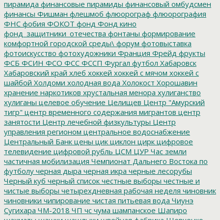
пирамида
финансовые пирамиды
финансовый омбудсмен
финансы
Фишман
флешмоб
флюорограф
флюорография
ФНС
фобия
ФОКОТ
фонд
Фонд кино
фонд_защитники_отечества
фонтаны
формирование
комфортной городской среды\
форум
фотовыставка
фотоискусство
фотохудожники
Франция
Фрейд
фрукты
ФСБ
ФСИН
ФСО
ФСС
ФССП
Фургал
футбол
Хабаровск
Хабаровский край
хлеб
хоккей
хоккей с мячом
хоккей с
шайбой
Холдоми
холодная вода
Холокост
Хорошавин
хранение наркотиков
хрустальная менора
хулиганство
хулиганы
целевое обучение
Целищев
Центр "Амурский
тигр"
центр временного содержания мигрантов
центр
занятости
Центр лечебной физкультуры
Центр
управления регионом
центральное водоснабжение
Центральный Банк
цены
цик
циклон
цирк
цифровое
телевидение
цифровой рубль
ЦСМ
ЦУР
Час земли
частичная мобилизация
Чемпионат Дальнего Востока по
футболу
черная дыра
черная икра
черные лесорубы
Черный куб
черный список
честные выборы
честные и
чистые выборы
четырехдневная рабочая неделя
чиновник
чиновники
чипирование
чистая питьевая вода
Чиунэ
Сугихара
ЧМ-2018
ЧП
чс
чума
шампанское
Шапиро
шахматы
шашки
шашлыки
швейная фабрика
Шевченко