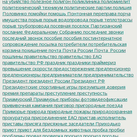
на убийство
полезное
полигон
поликлиника
полиомиелит
политехнический техникум
политические партии
полиция
Половинко
помойки
помощь
Понтонная переправа
порча
имущества
порыв
порыв водопровода
порыв теплотрассы
порыв трубопровода
посевная
поселок Партизанский
послание Федеральному Собранию
последние звонки
последний звонок
пособие
пособия
постинтернатное
сопровождение
посылка
потребители
потребительская
корзина
похищение
почта
Почта России
Почта_России
пошлины
правительство
правительство ЕАО
правительство РФ
праздник
праздники
праймериз
превышение скорости
предостережение
предпенсионер
предпенсионеры
предприниматели
предпринимательство
Президент
президент России
Президент РФ
Президентские спортивные игры
презумпция доверия
премия
препараты
преступление
преступность
Приамурский
Приамурье
приборы фотовидеофиксации
прививочная кампания
приговор
пригородные поезда
Приморье
природа
природные пожары
природоохранная
прокуратура
присоединение ЕАО
пристав-исполнитель
приставы
присяга
присяжные заседатели
Приходько
приют
приют для бездомных животных
пробка
пробки
проблемы
провал
проверка
прогноз
прогноз погоды