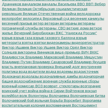
Дранников
вандализм
вандалы
Васильева
ВВО
ВВП
Вебер
Великан
Великая Октябрьская социалистическая
революция
Великая Отечественная война
велодорожка
велопробег
велосипед
Верховный суд
весенние каникулы
весенний призыв
ветер
ветеран
ветераны
ветераны
пограничной службы
ветераны_СВО
ветхие дома
ветхое
жилье
Вечерний Биробиджан
ВЖС "Надежда России"
взрыв
взрыв газа
взрыв газового баллона
взрыв
метеорита
взятка
взятки
видеокамеры
видеорегистратор
Виктор Ишавев
Виктор Ишаев
Виктор Орёл
Виктор
Солнцев
викторина
Винников
вице-премьер
ВИЧ
ВККС
Владивосток
Владимир Марковский
Владимир Мишустин
Владимир Путин
Владимир Сахаровский
Владимир Якушев
власть
внеплановая проверка
Внешний долг
внутренняя
политика
вода
водители
водка
водоемы
водоисточник
Водоканал
водолазы
водоналивные дамбы
водонапорная
башня
водоснабжение
военная служба
военные сборы
военный комиссар
ВОЗ
возврат_стеклотары
возгорание
воинский учет
война
война в Сирии
Войтенков
вокзал
волейбол
волк
Волонтеры
Волочаевка
Волочаевская битва
Волочаевский бой
вольная борьба
Ворожбит
Воропаева
воспитательная колония
воспоминания
Востокцемент