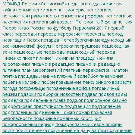
МОМВД России «Ленинский»
педагоги
педагогическая
тайна
пенсии
пенсионер
пенсионерка
пенсионеры
пенсионная грамотность
пенсионная реформа
пенсионные
накопления
пенсионный возраст
Пенсионный фонд
пенсия
Первенство России по футболу
Первомай 2017
первый
класс
переводы
переезд
перерасчет
перечень
период
навигации
Песах
петарда
Петербургский международный
экономический форум
Петровка
петрушкова
пешеходная
зона
пешеходные переходы
пешеходный переход
Пивенко
пикет
пикник
Пикник на площади Ленина
пиротехника
письмо в редакцию
письмо_в_редакцию
питание
план мероприятий
платный перекресток
Платон
плитка
площадь Ленина
пляжный волейбол
пневмония
побег из колонии
побои
повышение пенсионного возраста
погода
погорельцы
пограничные войска
пограничный
режим
подарки
подборка_новостей
подвал
подвоз воды
подделка
поддельные права
поджог
подпольное казино
подростковая преступность
подстанция
подтопление
подтопленцы
подъемные
Пожар
пожар
пожарная
безопасность
пожарные
пожарный кроссфит
пожароопасный период
пожароопасный сезон
пожары
поиск
поиск ребенка
покушение на дачу взятки
покушение