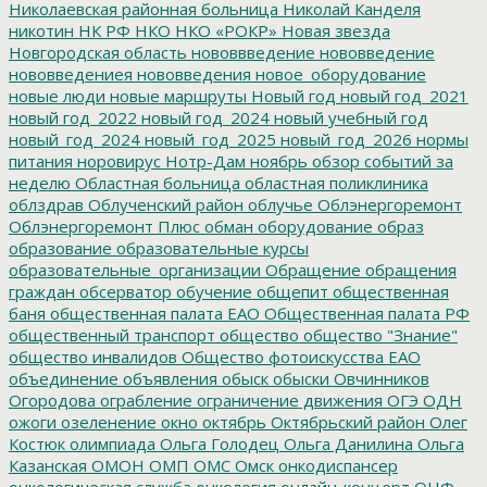
Николаевская районная больница
Николай Канделя
никотин
НК РФ
НКО
НКО «РОКР»
Новая звезда
Новгородская область
нововвведение
нововведение
нововведениея
нововведения
новое_оборудование
новые люди
новые маршруты
Новый год
новый год_2021
новый год_2022
новый год_2024
новый учебный год
новый_год_2024
новый_год_2025
новый_год_2026
нормы
питания
норовирус
Нотр-Дам
ноябрь
обзор событий за
неделю
Областная больница
областная поликлиника
облздрав
Облученский район
облучье
Облэнергоремонт
Облэнергоремонт Плюс
обман
оборудование
образ
образование
образовательные курсы
образовательные_организации
Обращение
обращения
граждан
обсерватор
обучение
общепит
общественная
баня
общественная палата ЕАО
Общественная палата РФ
общественный транспорт
общество
общество "Знание"
общество инвалидов
Общество фотоискусства ЕАО
объединение
объявления
обыск
обыски
Овчинников
Огородова
ограбление
ограничение движения
ОГЭ
ОДН
ожоги
озеленение
окно
октябрь
Октябрьский район
Олег
Костюк
олимпиада
Ольга Голодец
Ольга Данилина
Ольга
Казанская
ОМОН
ОМП
ОМС
Омск
онкодиспансер
онкологическая служба
онкология
онлайн-концерт
ОНФ