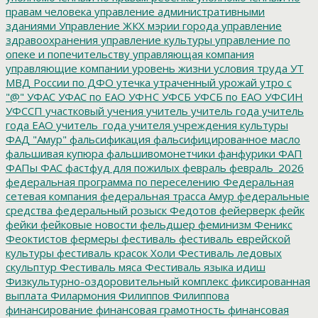
правам человека
управление административными
зданиями
Управление ЖКХ мэрии города
управление
здравоохранения
управление культуры
управление по
опеке и попечительству
управляющая компания
управляющие компании
уровень жизни
условия труда
УТ
МВД России по ДФО
утечка
утраченный урожай
утро с
"@"
УФАС
УФАС по ЕАО
УФНС
УФСБ
УФСБ по ЕАО
УФСИН
УФССП
участковый
учения
учитель
учитель года
учитель
года ЕАО
учитель_года
учителя
учреждения культуры
ФАД "Амур"
фальсификация
фальсифицированное масло
фальшивая купюра
фальшивомонетчики
фанфурики
ФАП
ФАПы
ФАС
фастфуд для пожилых
февраль
февраль_2026
федеральная программа по переселению
Федеральная
сетевая компания
федеральная трасса Амур
федеральные
средства
федеральный розыск
Федотов
фейерверк
фейк
фейки
фейковые новости
фельдшер
феминизм
Феникс
Феоктистов
фермеры
фестиваль
фестиваль еврейской
культуры
фестиваль красок Холи
Фестиваль ледовых
скульптур
Фестиваль мяса
Фестиваль языка идиш
Физкультурно-оздоровительный комплекс
фиксированная
выплата
Филармония
Филиппов
Филиппова
финансирование
финансовая грамотность
финансовая