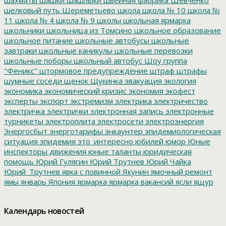
шелковый путь
Шереметьево
школа
школа № 10
школа №
11
школа № 4
школа № 9
школы
школьная ярмарка
школьники
школьница из Томсино
школьное образование
школьное питание
школьные автобусы
школьные
завтраки
школьные каникулы
школьные перевозки
школьные поборы
школьный автобус
Шоу группа
"Феникс"
штормовое предупреждение
штраф
штрафы
шумные соседи
щенок
Щукинка
эвакуация
экология
экономика
экономический кризис
экономия
экофест
эксперты
экспорт
экстремизм
электрика
электричество
электричка
электрички
электронная запись
электронные
турникеты
электроплита
электросети
электроэнергия
Энергосбыт
энерготарифы
энкаунтер
эпидемиологическая
ситуация
эпидемия
это_интересно
юбилей
юмор
Юные
инспекторы движения
юные таланты
юридическая
помощь
Юрий Гулягин
Юрий Трутнев
Юрий Чайка
Юрий_Трутнев
явка с повинной
Якунин
ямочный ремонт
ямы
январь
Япония
ярмарка
ярмарка вакансий
ясли
ящур
Календарь новостей