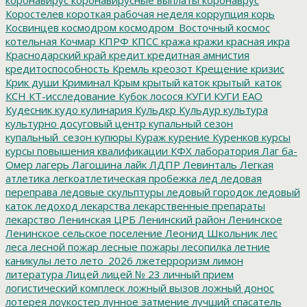
Коростелев
короткая рабочая неделя
коррупция
корь
Косвинцев
космодром
космодром_Восточный
космос
котельная
Кочмар
КПРФ
КПСС
кража
кражи
красная икра
Краснодарский край
кредит
кредитная амнистия
кредитоспособность
Кремль
креозот
Крещение
кризис
Крик души
Криминал
Крым
крытый каток
крытый_каток
КСН
КТ-исследование
Кубок лосося
КУГИ
КУГИ ЕАО
Кудесник
кудо
кулинария
Кульдкр
Кульдур
культура
культурно досуговый центр
купальный сезон
купальный_сезон
купюры
Кураж
курение
Куренков
курсы
курсы повышения квалификации
КФХ
лаборатория
Лаг ба-
Омер
лагерь
Лагошина
лайк
ЛДПР
Левинталь
Легкая
атлетика
легкоатлетическая пробежка
лед
ледовая
переправа
ледовые скульптуры
ледовый городок
ледовый
каток
ледоход
лекарства
лекарственные препараты
лекарство
Ленинская ЦРБ
Ленинский район
Ленинское
Ленинское сельское поселение
Леонид Школьник
лес
леса
лесной пожар
лесные пожары
лесопилка
летние
каникулы
лето
лето_2026
лжетерроризм
лимон
литература
Лицей
лицей № 23
личный прием
логистический комплеск
ложный вызов
ложный донос
лотерея
лоукостер
лунное затмение
лучший спасатель