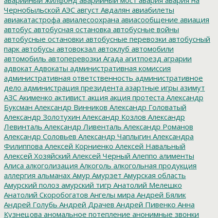
Чернобыльской АЭС
август
Авдалян
авиабилеты
авиакатастрофа
авиалесоохрана
авиасообщение
авиация
автобус
автобусная остановка
автобусные войны
автобусные остановки
автобусные перевозки
автобусный
парк
автобусы
автовокзал
автоклуб
автомобили
автомобиль
автоперевозки
Агада
агитпоезд
аграрии
адвокат
Адвокаты
административная комиссия
административная ответственность
административное
дело
администрация президента
азартные игры
азимут
АЗС
Акименко
активист
акция
акция протеста
Александр
Буксман
Александр Винников
Александр Головатый
Александр Золотухин
Александр Козлов
Александр
Левинталь
Александр Ливенталь
Александр Романов
Александр Соловьев
Александр Чаплыгин
Александра
Филиппова
Алексей Корниенко
Алексей Навальный
Алексей Хозяйский
Алексей Черный
Алеппо
алименты
Алиса
алкоголизация
Алкоголь
алкогольная продукция
аллергия
альманах
Амур
Амурзет
Амурская область
Амурский полоз
амурский тигр
Анатолий Мелешко
Анатолий Скоробогатов
Ангелы мира
Андрей Бялик
Андрей Голубь
Андрей Драчев
Андрей Пивенко
Анна
Кузнецова
аномальное потепление
анонимные звонки