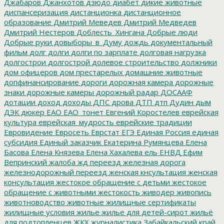
Джабаров
Джанхотов
дзюдо
диабет
дикие животные
диспансеризация
дистанционка
дистанционное
образование
Дмитрий Меведев
Дмитрий Медведев
Дмитрий Нестеров
Доблесть_Хингана
Добрые люди
Добрые руки
довыборы_в_Думу
дождь
документальный
фильм
долг
долги
долги по зарплате
долговая нагрузка
долгострои
долгострой
долевое строительство
должники
дом офицеров
дом престарелых
домашние животные
допфинансирование
дороги
дорожная камера
дорожные
знаки
дорожные камеры
дорожный радар
ДОСААФ
дотации
доход
доходы
ДПС
дрова
ДТП
дтп
Дудин
дым
ДЭК
дюкер
ЕАО
ЕАО_тонет
Евгений Коростелев
еврейская
культура
еврейская_мудрость
еврейские традиции
Евровидение
Евросеть
Еврстат
ЕГЭ
Единая Россия
единая
субсидия
Единый заказчик
Екатерина Румянцева
Елена
Басова
Елена Князева
Елена Хахалева
ель
ЕНВД
Ефим
Вепринский
жалоба
жд переезд
железная дорога
железнодорожный переезд
женская кнсультация
женская
консультация
жестокое обращение с детьми
жестокое
обращение с животными
жестокость
живодер
живопись
животноводство
животные
жилищные сертификаты
жилищные условия
жилье
жилье для детей-сирот
жильё
для подтопленцев
ЖКХ
журналистика
Забайкальский край