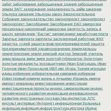
забег
заболевание
заброшенные здания
заброшенные
земли
ЗАГС
задержание
задолженность
займ
заказник
Ульдура
заказник Ульдуры
закон
Законодательное
Собрание
законодательство
законопреокт
законопроект
законороект
Заксобрание
Заксобрание ЕАО
заморозка
пенсионных накоплений
заморозки
занятость
запись в
школу
заповедник "Бастак"
заповедники
заработная плата
Заречье
зарплата
зарплаты
заслуженный работник ЖКХ
зачистка_судей
защита прав предпринимателей
защита
предпринимателей
здравоохранение
земледельцы
землетрясение
земля
земский доктор
Земский_учитель
зима пришла
змеи
змея
золотой губернатор
Золотухин
золотые медалисты
зоозащитники
Иван Благодырь
Иван
Голунов
Иван Проходцев
ИВЛ
ивс
Игорь Ткачев
игрушки
идиш
избиение
избирательная кампания
избирком
Известковый
измени жизнь к лучшему
Израиль
имена
импорт
инвалиды
инвестирование
инвестиции
инвестиционные проекты
индекс самоизоляции
индекс
человеческого развития
индексация
инновационное
развитие
иностранные государства
инспектор ДПС
инсульт
интервью
Интернет
инфекционная больница
инфекция
инфляция
инфраструктура
ипотека
Ирина