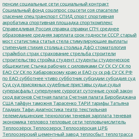
пенсии
социальные сети
социальный контракт
Социальный фонд
соцопрос
соцсети
соя
спасатели
спасение
спецтранспорт
СПИД
спорт
спортивная
акробатика
спортивная площадка
спорткомплекс
Справедливая Россия
справка
справки
СПЧ
среднее
образование
средняя зарплата
срок годности
СССР
старый
мост
статистика
статья
стела
стимулирующие выплаты
стипендия
стихия
столица
столица ДфО
стоматология
страйкбол
страх
страхование
стрельба
строители
строительство
стройка
студент
студенты
студенческое
общежитие
Стычка рабочих с силовиками
СУ СК
СУ СК по
ЕАО
СУ СК по Хабаровскому краю и ЕАО
су ск рф
СУ СК РФ
по ЕАО
субботнее чтиво
субботник
субсидии
субсидия
суд
Суд
суд присяжных
судебные приставы
судьи
судья
суперасфальт
суперлуние
суррогат
суточные
сухой закон
сход вагонов
Счетная палата
Счетная палата Биробиджана
США
тайфун
таможня
Тарасенко
ТАРИ
тарифы
Татьяна
Гладких
Тафи-диагностика
театр
текстильная
телемедицинские технологии
теневая зарплата
теневая
экономика
тепловоз
тепловые сети
тепловычислитель
Теплоозёрск
Теплоозерск
Теплоозёрская ЦРБ
Теплоозерский цементный завод
теплосбыт
теплотрасса