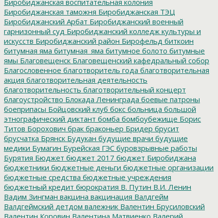
Биробиджанская воспитательная колония
Биробиджанская таможня
Биробиджанская ТЭЦ
Биробиджанский Арбат
Биробиджанский военный
гарнизонный суд
Биробиджанский колледж культуры и
искусств
Биробиджанский район
Бирофельд
биткоин
битумная яма
битумная_яма
битумное болото
битумные
ямы
Благовещенск
Благовещенский кафедральный собор
Благословенное
благотворитель года
благотворительная
акция
благотворительная деятельность
благотворительность
благотворительный концерт
благоустройство
Блокада Ленинграда
боевые патроны
боеприпасы
Бойцовский клуб
бокс
больница
большой
этнографический диктант
бомба
бомбоубежище
Борис
Титов
Борохович
брак
браконьер
Бридер
брусит
брусчатка
Брянск
Будукан
будущие врачи
будущие
медики
Бумагин
Бурейская ГЭС
буровзрывные работы
Бурятия
Бюджет
бюджет 2017
бюджет Биробиджана
бюджетники
бюджетные деньги
бюджетные организации
бюджетные средства
бюджетные учреждения
бюджетный кредит
бюрократия
В. Путин
В.И. Ленин
Вадим Зингман
вакцина
вакцинация
Валдгейм
Валдгеймский детдом
валежник
Валентин Брусиловский
Валентин Коровин
Валентина Матвиенко
Валерий