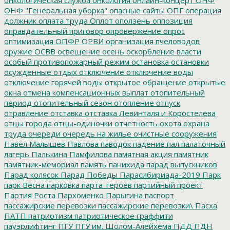
ОНФ "Генеральная уборка"
опасные сайты
ОПГ
операция
должник
оплата труда
Оплот
оползень
оппозиция
оправдательный приговор
опровержение
опрос
оптимизация
ОПФР
ОРВИ
организация пчеловодов
оружие
ОСВВ
освещение
осень
оскорбление власти
особый противопожарный режим
остановка
остановки
осужденные
отдых
отключение
отключение воды
отключение горячей воды
открытое обращение
открытые
окна
отмена компенсационных выплат
отопительный
период
отопительный сезон
отопление
отпуск
отравление
отставка
отставка Левинталя и Коростелёва
отцы города
отцы-одиночки
отчетность
охота
охрана
труда
очереди
очередь на жилье
очистные сооружения
Павел Малышев
Павлова
паводок
падение
пал
палаточный
лагерь
Палькина
Памфилова
памятная акция
памятник
памятник-мемориал
память
панихида
парад выпускников
Парад колясок
Парад Победы
Парасибириада-2019
Парк
парк Весна
парковка
парта_героев
партийный проект
Партия Роста
Пархоменко
Парыгина
паспорт
пассажирские перевозки
пассажирские перевозки\
Пасха
ПАТП
патриотизм
патриотическое граффити
пауэрлифтинг
ПГУ
ПГУ им. Шолом-Алейхема
ПДД
ПДН