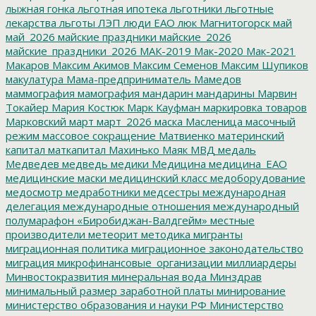
лыжная гонка
льготная ипотека
льготники
льготные
лекарства
льготы
ЛЭП
люди ЕАО
люк
Магнитогорск
май
май_2026
майские праздники
майские_2026
майские_праздники_2026
МАК-2019
Мак-2020
Мак-2021
Макаров
Максим Акимов
Максим Семенов
Максим Шупиков
макулатура
Мама-предприниматель
Мамедов
маммография
мамография
мандарин
мандарины
Марвин
Токайер
Мария Костюк
Марк Кауфман
маркировка товаров
Марковский
март
март_2026
маска
Масленица
масочный
режим
массовое сокращение
Матвиенко
материнский
капитал
маткапитал
Махинько
Маяк
МВД
медаль
Медведев
медведь
медики
Медицина
медицина_ЕАО
медицинские маски
медицинский класс
медоборудование
медосмотр
медработники
медсестры
международная
делегация
международные отношения
международный
полумарафон «Биробиджан-Валдгейм»
местные
производители
метеорит
методика
мигранты
миграционная политика
миграционное законодательство
миграция
микрофинансовые_организации
миллиардеры
Минвостокразвития
минеральная вода
Минздрав
минимальный размер заработной платы
минирование
министерство образования и науки РФ
Министерство