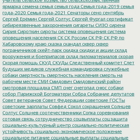
ярмарка
семена
семья
семья года
Семья года-2019
семья
года-2020
Семья года-2021
Сенаторы
сено
сентябрь
Сергей Ерёмин
Сергей Солтус
Сергей Фургал
сертификат
сибиреязвенные захоронения
сигареты
СИЗО
сирена
Сирия
Сироткин
сироты
система оповещения
система
оповещения населения
СК
СК России
СК РФ
СК РФ по
Хабаровскому краю
сказка
скандал
сквер
сквер
пограничников
скейт-парк
скидка
скидки и акции
склад
вооружения и боеприпасов
склад пиломатериалов
скорая
Скорая помощь
СКУД
СКУДы
Следственный комитет
Слет
будущих медиков
служебная командировка
служебные
собаки
смертность
смертность населения
смерть на
рабочем месте
СМИ
Смидович
Смидовичский район
смотровая площадка
СМП
снег
снегопад
снюс
собаки
собор Парижской Богоматери
Собра
Собрание депутатов
Совет ветеранов
Совет Федерации
советские ГОСТы
советские зарплаты
Совфед
Сокол
сокращения
Солнцев
Солтус
Солцнев
соотечественники
Сопка
соревнования
сотовая связь
сотрудничество
соцвыплаты
соцзащита
социально-культурный центр
социально-политическая
устойчивость
социально-экономическое положение
социальное питание
социальные выплаты
социальные