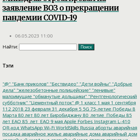
заявление ВОЗ о прекращении
пандемии COVID-19
06.05.2023 11:00
Найти:
Тэги
"@"
"Банк приколов"
"Бествидео"
"Дети войны"
"Добрые
дела"
"железобетонные полицейские"
"ленивые"
малоимущие
"обманутые дольщики"
"Рентгенологический
субботник"
"Цементный поток"
@
1 класс
1 мая
1 сентября
112
2018
23 февраля
31 декабря
5
5G
75-летие Победы
8
Марта
80 лет
80 лет Биробиджану
80_летие_Победы
85
лет ЕАО
85_лет_ЕАО
9 мая
Apple
Forbes
Instagram
L-410
QR-код
WhatsApp
Wi-Fi
WorldSkills Russia
аборты
аварийная
посадка
аварийное жилье
аварийные дома
аварийный дом
аварийный жилфонд
аварийный мост
авария
авария на