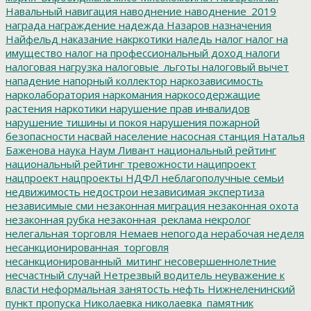
Навальный
навигация
наводнение
наводнение_2019
награда
награждение
надежда
Назаров
назначения
Найфельд
наказание
накркотики
наледь
налог
налог на
имущество
налог на профессиональный доход
налоги
налоговая нагрузка
налоговые_льготы
налоговый вычет
нападение
напорный коллектор
наркозависимость
нарколаборатория
наркомания
наркосодержащие
растения
наркотики
нарушение прав инвалидов
нарушение тишины и покоя
нарушения пожарной
безопасности
насвай
население
насосная станция
Наталья
Баженова
наука
Наум Ливант
национальный рейтинг
национальный рейтинг тревожности
наципроект
нацпроект
нацпроекты
НДФЛ
неблагополучные семьи
недвижимость
недострои
независимая экспертиза
независимые сми
незаконная миграция
незаконная охота
незаконная рубка
незаконная_реклама
некролог
нелегальная торговля
Немаев
непогода
нерабочая неделя
несанкционированная_торговля
несанкционированный_митинг
несовершеннолетние
несчастный случай
Нетрезвый водитель
неуважение к
власти
неформальная занятость
нефть
Нижнеленинский
пункт пропуска
Николаевка
николаевка_памятник