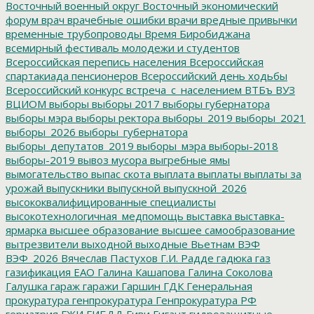
Восточный военный округ
Восточный экономический
форум
врач
врачебные ошибки
врачи
вредные привычки
временные трубопроводы
Время Биробиджана
всемирный фестиваль молодежи и студентов
Всероссийская перепись населения
Всероссийская
спартакиада пенсионеров
Всероссийский день ходьбы
Всероссийский конкурс
встреча_с_населением
ВТБъ
ВУЗ
ВЦИОМ
выборы
выборы 2017
выборы губернатора
выборы мэра
выборы ректора
выборы_2019
выборы_2021
выборы_2026
выборы_губернатора
выборы_депутатов_2019
выборы_мэра
выборы-2018
выборы-2019
вывоз мусора
выгребные ямы
вымогательство
выпас скота
выплата
выплаты
выплаты за
урожай
выпускники
выпускной
выпускной_2026
высококвалифицированные специалисты
высокотехнологичная_медпомощь
выставка
выставка-
ярмарка
высшее образование
высшее самообразование
вытрезвители
выходной
выходные
Вьетнам
ВЭФ
ВЭФ_2026
Вячеслав Пастухов
Г.И. Радде
гадюка
газ
газификация ЕАО
Галина Кашапова
Галина Соколова
Галушка
гараж
гаражи
Гаршин
ГДК
Генеральная
прокуратура
генпрокуратура
Генпрокуратура РФ
гериатрия
ГЖИ
ГИБДД
Гиви
Гигант
гидрозащитные