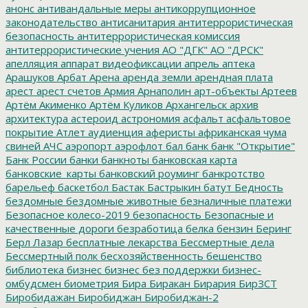
анонс
антивандальные меры
антикоррупционное
законодательство
антисанитария
антитеррористическая
безопасность
антитеррористическая комиссия
антитеррористические учения
АО "ДГК"
АО "ДРСК"
апелляция
аппарат видеофиксации
апрель
аптека
Арашуков
Арбат
Арена
аренда земли
арендная плата
арест
арест счетов
Армия
Арнаполин
арт-объекты
Артеев
Артём Акименко
Артём Куликов
Архангельск
архив
архитектура
астероид
астрономия
асфальт
асфальтовое
покрытие
Атлет
аудиенция
аферисты
африканская чума
свиней
АЧС
аэропорт
аэрофлот
бал
банк
банк "Открытие"
Банк России
банки
банкноты
банковская карта
банковские_карты
банковский роуминг
банкротство
барельеф
баскетбол
Бастак
Бастрыкин
батут
Бедность
бездомные
бездомные животные
безналичные платежи
Безопасное колесо-2019
безопасность
Безопасные и
качественные дороги
безработица
белка
бензин
Беринг
Берл Лазар
бесплатные лекарства
Бессмертные дела
Бессмертный полк
бесхозяйственность
бешенство
библиотека
бизнес
бизнес без поддержки
бизнес-
омбудсмен
биометрия
Бира
Биракан
Бирария
БирЗСТ
Биробидажан
Биробиджан
Биробиджан-2