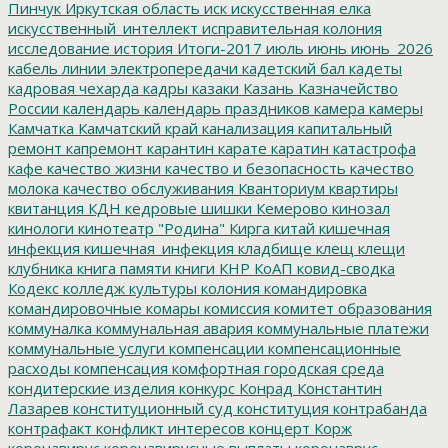
Пинчук
Иркутская область
иск
искусственная елка
искусственный_интеллект
исправительная колония
исследование
история
Итоги-2017
июль
июнь
июнь_2026
кабель линии электропередачи
кадетский бал
кадеты
кадровая чехарда
кадры
казаки
Казань
Казначейство
России
календарь
календарь праздников
камера
камеры
Камчатка
Камчатский край
канализация
капитальный
ремонт
капремонт
карантин
карате
каратин
катастрофа
кафе
качество жизни
качество и безопасность
качество
молока
качество обслуживания
Кванториум
квартиры
квитанция
КДН
кедровые шишки
Кемерово
кинозал
кинологи
кинотеатр "Родина"
Кирга
китай
кишечная
инфекция
кишечная_инфекция
кладбище
клещ
клещи
клубника
книга памяти
книги
КНР
КоАП
ковид-сводка
Кодекс
колледж культуры
колония
командировка
командировочные
комары
комиссия
комитет образования
коммуналка
коммунальная авария
коммунальные платежи
коммунальные услуги
компенсации
компенсационные
расходы
компенсация
комфортная городская среда
кондитерские изделия
конкурс
Конрад
Константин
Лазарев
конституционный суд
конституция
контрабанда
контрафакт
конфликт интересов
концерт
Корж
коронавирус
коронавирусные выплаты
коронаврус