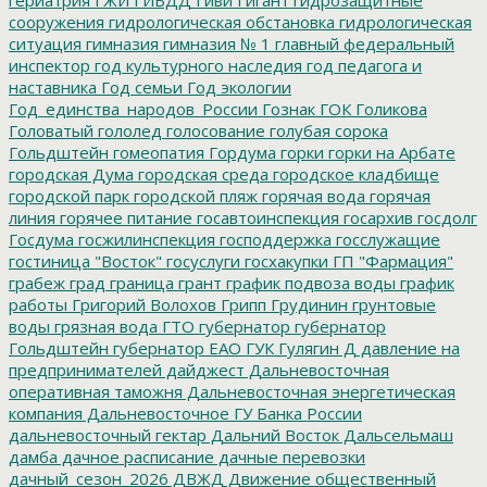
сооружения
гидрологическая обстановка
гидрологическая
ситуация
гимназия
гимназия № 1
главный федеральный
инспектор
год культурного наследия
год педагога и
наставника
Год семьи
Год экологии
Год_единства_народов_России
Гознак
ГОК
Голикова
Головатый
гололед
голосование
голубая сорока
Гольдштейн
гомеопатия
Гордума
горки
горки на Арбате
городская Дума
городская среда
городское кладбище
городской парк
городской пляж
горячая вода
горячая
линия
горячее питание
госавтоинспекция
госархив
госдолг
Госдума
госжилинспекция
господдержка
госслужащие
гостиница "Восток"
госуслуги
госхакупки
ГП "Фармация"
грабеж
град
граница
грант
график подвоза воды
график
работы
Григорий Волохов
Грипп
Грудинин
грунтовые
воды
грязная вода
ГТО
губернатор
губернатор
Гольдштейн
губернатор ЕАО
ГУК
Гулягин
Д
давление на
предпринимателей
дайджест
Дальневосточная
оперативная таможня
Дальневосточная энергетическая
компания
Дальневосточное ГУ Банка России
дальневосточный гектар
Дальний Восток
Дальсельмаш
дамба
дачное расписание
дачные перевозки
дачный_сезон_2026
ДВЖД
Движение общественный