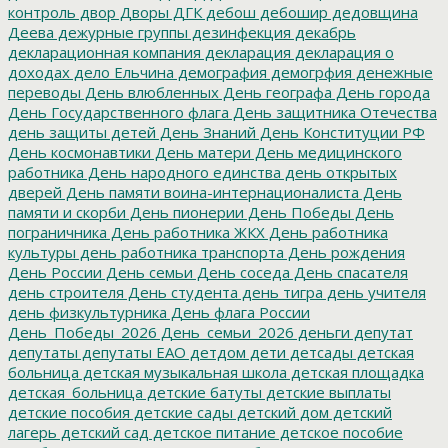
контроль
двор
Дворы
ДГК
дебош
дебошир
дедовщина
Деева
дежурные группы
дезинфекция
декабрь
декларационная компания
декларация
декларация о
доходах
дело Ельчина
демография
демогрфия
денежные
переводы
День влюбленных
День географа
День города
День Государственного флага
День защитника Отечества
день защиты детей
День Знаний
День Конституции РФ
День космонавтики
День матери
День медицинского
работника
День народного единства
день открытых
дверей
День памяти воина-интернационалиста
День
памяти и скорби
День пионерии
День Победы
День
пограничника
День работника ЖКХ
День работника
культуры
день работника транспорта
День рождения
День России
День семьи
День соседа
День спасателя
день строителя
День студента
день тигра
день учителя
день физкультурника
День флага России
День_Победы_2026
День_семьи_2026
деньги
депутат
депутаты
депутаты ЕАО
детдом
дети
детсады
детская
больница
детская музыкальная школа
детская площадка
детская_больница
детские батуты
детские выплаты
детские пособия
детские сады
детский дом
детский
лагерь
детский сад
детское питание
детское пособие