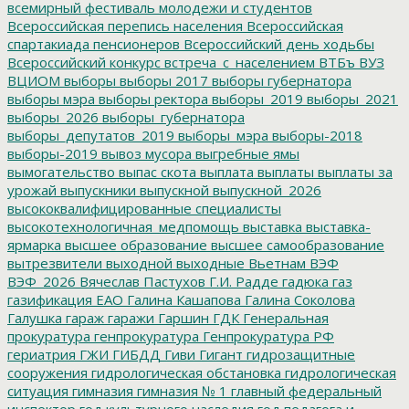
всемирный фестиваль молодежи и студентов
Всероссийская перепись населения
Всероссийская
спартакиада пенсионеров
Всероссийский день ходьбы
Всероссийский конкурс
встреча_с_населением
ВТБъ
ВУЗ
ВЦИОМ
выборы
выборы 2017
выборы губернатора
выборы мэра
выборы ректора
выборы_2019
выборы_2021
выборы_2026
выборы_губернатора
выборы_депутатов_2019
выборы_мэра
выборы-2018
выборы-2019
вывоз мусора
выгребные ямы
вымогательство
выпас скота
выплата
выплаты
выплаты за
урожай
выпускники
выпускной
выпускной_2026
высококвалифицированные специалисты
высокотехнологичная_медпомощь
выставка
выставка-
ярмарка
высшее образование
высшее самообразование
вытрезвители
выходной
выходные
Вьетнам
ВЭФ
ВЭФ_2026
Вячеслав Пастухов
Г.И. Радде
гадюка
газ
газификация ЕАО
Галина Кашапова
Галина Соколова
Галушка
гараж
гаражи
Гаршин
ГДК
Генеральная
прокуратура
генпрокуратура
Генпрокуратура РФ
гериатрия
ГЖИ
ГИБДД
Гиви
Гигант
гидрозащитные
сооружения
гидрологическая обстановка
гидрологическая
ситуация
гимназия
гимназия № 1
главный федеральный
инспектор
год культурного наследия
год педагога и