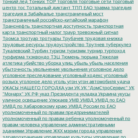
тонкий лед
Тонких
ТОР
торговля
торговые сети
торговый
центр
тос
Тотальный диктант
ТПП ЕАО
травма
трагедия
трагедия в Забайкалье
трансграничный мост
трансграничный российско-китайский марафон
Транснефть
транспортная доступность
транспортная
карта
транспортный налог
траур
тревожный сигнал
Тромса
тротуар
тротуары
Трубачев
трудовая книжка
трудовые ресурсы
трудоустройство
Трутнев
туберкулез
Тукалевский
Турбин
туризм
туризмм
турнир
турпоход
турфирма
тхэквондо
ТЭЦ
Тюмень
тюрьма
Тяжелая
атлетика
убийство
уборка улиц
убыль
убыль населения
убыточность
увольнение
увольнения
уголовное дело
уголовное преследование
уголовный кодекс
уголовный
розыск
уголоное дело
уголь
угон
угон автомобиля
удача
УЖАСЫ НАШЕГО ГОРОДКА
узи
УК
УК "ДомСтроСервис"
УК
"Монарх"
УК РФ
указ Президента
укладка
Украина
укусы
уличное освещение
Улюкаев
УМВ
УМВД
УМВД по ЕАО
УМВД по Хабаровскому краю
УМВД России по ЕАО
уполномоченный по правам предпринимателей
уполномоченный по правам ребенка
уполномоченный по
правам человека
управление административными
зданиями
Управление ЖКХ мэрии города
управление
здравоохранения
управление культуры
управление по