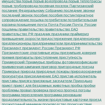
имущества
порыв
порыв водопровода
порыв теплотрассы
порыв трубопровода
посевная
поселок Партизанский
послание Федеральному Собранию
последние звонки
последний звонок
пособие
пособия
постинтернатное
сопровождение
посылка
потребители
потребительская
корзина
похищение
почта
Почта России
Почта_России
пошлины
правительство
правительство ЕАО
правительство РФ
праздник
праздники
праймериз
превышение скорости
предостережение
предпенсионер
предпенсионеры
предприниматели
предпринимательство
Президент
президент России
Президент РФ
Президентские спортивные игры
презумпция доверия
премия
препараты
преступление
преступность
Приамурский
Приамурье
приборы фотовидеофиксации
прививочная кампания
приговор
пригородные поезда
Приморье
природа
природные пожары
природоохранная
прокуратура
присоединение ЕАО
пристав-исполнитель
приставы
присяга
присяжные заседатели
Приходько
приют
приют для бездомных животных
пробка
пробки
проблемы
провал
проверка
прогноз
прогноз погоды
программа переселения
программа реновации
продолжительность жизни
продуктовые карточки
проезд
прожиточный минимум
производство
происшествие