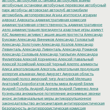
автобусные остановки
автобусные перевозки
автобусный
парк
автобусы
автовокзал
автоклуб
автомобили
автомобиль
автоперевозки
Агада
агитпоезд
аграрии
адвокат
Адвокаты
административная комиссия
административная ответственность
административное
дело
администрация президента
азартные игры
азимут
АЗС
Акименко
активист
акция
акция протеста
Александр
Буксман
Александр Винников
Александр Головатый
Александр Золотухин
Александр Козлов
Александр
Левинталь
Александр Ливенталь
Александр Романов
Александр Соловьев
Александр Чаплыгин
Александра
Филиппова
Алексей Корниенко
Алексей Навальный
Алексей Хозяйский
Алексей Черный
Алеппо
алименты
Алиса
алкоголизация
Алкоголь
алкогольная продукция
аллергия
альманах
Амур
Амурзет
Амурская область
Амурский полоз
амурский тигр
Анатолий Мелешко
Анатолий Скоробогатов
Ангелы мира
Андрей Бялик
Андрей Голубь
Андрей Драчев
Андрей Пивенко
Анна
Кузнецова
аномальное потепление
анонимные звонки
анонс
антивандальные меры
антикоррупционное
законодательство
антисанитария
антитеррористическая
безопасность
антитеррористическая комиссия