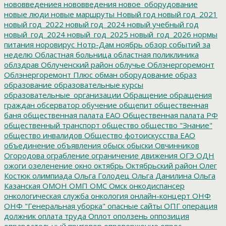
нововведениея
нововведения
новое_оборудование
новые люди
новые маршруты
Новый год
новый год_2021
новый год_2022
новый год_2024
новый учебный год
новый_год_2024
новый_год_2025
новый_год_2026
нормы
питания
норовирус
Нотр-Дам
ноябрь
обзор событий за
неделю
Областная больница
областная поликлиника
облздрав
Облученский район
облучье
Облэнергоремонт
Облэнергоремонт Плюс
обман
оборудование
образ
образование
образовательные курсы
образовательные_организации
Обращение
обращения
граждан
обсерватор
обучение
общепит
общественная
баня
общественная палата ЕАО
Общественная палата РФ
общественный транспорт
общество
общество "Знание"
общество инвалидов
Общество фотоискусства ЕАО
объединение
объявления
обыск
обыски
Овчинников
Огородова
ограбление
ограничение движения
ОГЭ
ОДН
ожоги
озеленение
окно
октябрь
Октябрьский район
Олег
Костюк
олимпиада
Ольга Голодец
Ольга Данилина
Ольга
Казанская
ОМОН
ОМП
ОМС
Омск
онкодиспансер
онкологическая служба
онкология
онлайн-концерт
ОНФ
ОНФ "Генеральная уборка"
опасные сайты
ОПГ
операция
должник
оплата труда
Оплот
оползень
оппозиция
оправдательный приговор
опровержение
опрос