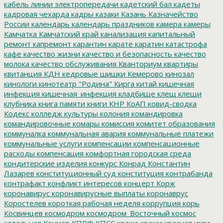
кабель линии электропередачи
кадетский бал
кадеты
кадровая чехарда
кадры
казаки
Казань
Казначейство
России
календарь
календарь праздников
камера
камеры
Камчатка
Камчатский край
канализация
капитальный
ремонт
капремонт
карантин
карате
каратин
катастрофа
кафе
качество жизни
качество и безопасность
качество
молока
качество обслуживания
Кванториум
квартиры
квитанция
КДН
кедровые шишки
Кемерово
кинозал
кинологи
кинотеатр "Родина"
Кирга
китай
кишечная
инфекция
кишечная_инфекция
кладбище
клещ
клещи
клубника
книга памяти
книги
КНР
КоАП
ковид-сводка
Кодекс
колледж культуры
колония
командировка
командировочные
комары
комиссия
комитет образования
коммуналка
коммунальная авария
коммунальные платежи
коммунальные услуги
компенсации
компенсационные
расходы
компенсация
комфортная городская среда
кондитерские изделия
конкурс
Конрад
Константин
Лазарев
конституционный суд
конституция
контрабанда
контрафакт
конфликт интересов
концерт
Корж
коронавирус
коронавирусные выплаты
коронаврус
Коростелев
короткая рабочая неделя
коррупция
корь
Косвинцев
космодром
космодром_Восточный
космос
котельная
Кочмар
КПРФ
КПСС
кража
кражи
красная икра