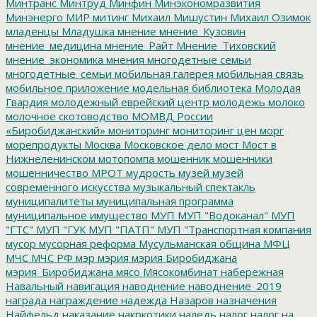
Минтранс
Минтруд
Минфин
Минэкономразвития
Минэнерго
МИР
митинг
Михаил Мишустин
Михаил Озимок
младенцы
Младушка
мнение
мнение_Кузовин
мнение_медицина
мнение_Райт
Мнение_Тиховский
мнение_экономика
мнения
многодетные семьи
многодетные_семьи
мобильная галерея
мобильная связь
мобильное приложение
модельная библиотека
Молодая
Гвардия
молодежный еврейский центр
молодежь
молоко
молочное скотоводство
МОМВД России
«Биробиджанский»
мониторинг
мониторинг цен
морг
морепродукты
Москва
Московское дело
мост
Мост в
Нижнеленинском
мотопомпа
мошенник
мошенники
мошенничество
МРОТ
мудрость
музей
музей
современного искусства
музыкальный спектакль
муниципалитеты
муниципальная программа
муниципальное имущество
МУП
МУП "Водоканал"
МУП
"ГТС"
МУП "ГУК
МУП "ПАТП"
МУП "Транспортная компания
мусор
мусорная реформа
Мусульманская община
МФЦ
МЧС
МЧС РФ
мэр
мэрия
мэрия Биробиджана
мэрия_Биробиджана
мясо
Мясокомбинат
набережная
Навальный
навигация
наводнение
наводнение_2019
награда
награждение
надежда
Назаров
назначения
Найфельд
наказание
накркотики
наледь
налог
налог на