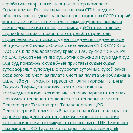
акробатика
спортивная площадка
спорткомплекс
Справедливая Россия
справка
справки
СПЧ
среднее
образование
средняя зарплата
срок годности
СССР
старый
мост
статистика
статья
стела
стимулирующие выплаты
стипендия
стихия
столица
столица ДфО
стоматология
страйкбол
страх
страхование
стрельба
строители
строительство
стройка
студент
студенты
студенческое
общежитие
Стычка рабочих с силовиками
СУ СК
СУ СК по
ЕАО
СУ СК по Хабаровскому краю и ЕАО
су ск рф
СУ СК РФ
по ЕАО
субботнее чтиво
субботник
субсидии
субсидия
суд
Суд
суд присяжных
судебные приставы
судьи
судья
суперасфальт
суперлуние
суррогат
суточные
сухой закон
сход вагонов
Счетная палата
Счетная палата Биробиджана
США
тайфун
таможня
Тарасенко
ТАРИ
тарифы
Татьяна
Гладких
Тафи-диагностика
театр
текстильная
телемедицинские технологии
теневая зарплата
теневая
экономика
тепловоз
тепловые сети
тепловычислитель
Теплоозёрск
Теплоозерск
Теплоозёрская ЦРБ
Теплоозерский цементный завод
теплосбыт
теплотрасса
территория действий
терроризм
техника
технологии
технологический_техникум
технопарк
тигр
ТИК
Тимченко
Тихомиров
ТКО
Тлустенко
товары
Толстой
томограф