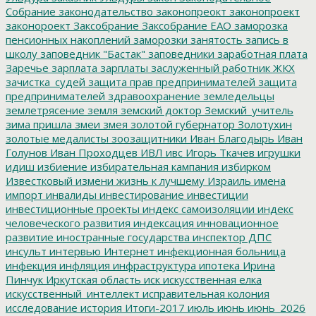
Собрание
законодательство
законопреокт
законопроект
законороект
Заксобрание
Заксобрание ЕАО
заморозка
пенсионных накоплений
заморозки
занятость
запись в
школу
заповедник "Бастак"
заповедники
заработная плата
Заречье
зарплата
зарплаты
заслуженный работник ЖКХ
зачистка_судей
защита прав предпринимателей
защита
предпринимателей
здравоохранение
земледельцы
землетрясение
земля
земский доктор
Земский_учитель
зима пришла
змеи
змея
золотой губернатор
Золотухин
золотые медалисты
зоозащитники
Иван Благодырь
Иван
Голунов
Иван Проходцев
ИВЛ
ивс
Игорь Ткачев
игрушки
идиш
избиение
избирательная кампания
избирком
Известковый
измени жизнь к лучшему
Израиль
имена
импорт
инвалиды
инвестирование
инвестиции
инвестиционные проекты
индекс самоизоляции
индекс
человеческого развития
индексация
инновационное
развитие
иностранные государства
инспектор ДПС
инсульт
интервью
Интернет
инфекционная больница
инфекция
инфляция
инфраструктура
ипотека
Ирина
Пинчук
Иркутская область
иск
искусственная елка
искусственный_интеллект
исправительная колония
исследование
история
Итоги-2017
июль
июнь
июнь_2026