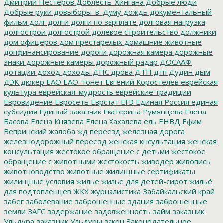
Дмитрий Нестеров
Доблесть_Хингана
Добрые люди
Добрые руки
довыборы_в_Думу
дождь
документальный
фильм
долг
долги
долги по зарплате
долговая нагрузка
долгострои
долгострой
долевое строительство
должники
дом офицеров
дом престарелых
домашние животные
допфинансирование
дороги
дорожная камера
дорожные
знаки
дорожные камеры
дорожный радар
ДОСААФ
дотации
доход
доходы
ДПС
дрова
ДТП
дтп
Дудин
дым
ДЭК
дюкер
ЕАО
ЕАО_тонет
Евгений Коростелев
еврейская
культура
еврейская_мудрость
еврейские традиции
Евровидение
Евросеть
Еврстат
ЕГЭ
Единая Россия
единая
субсидия
Единый заказчик
Екатерина Румянцева
Елена
Басова
Елена Князева
Елена Хахалева
ель
ЕНВД
Ефим
Вепринский
жалоба
жд переезд
железная дорога
железнодорожный переезд
женская кнсультация
женская
консультация
жестокое обращение с детьми
жестокое
обращение с животными
жестокость
живодер
живопись
животноводство
животные
жилищные сертификаты
жилищные условия
жилье
жилье для детей-сирот
жильё
для подтопленцев
ЖКХ
журналистика
Забайкальский край
забег
заболевание
заброшенные здания
заброшенные
земли
ЗАГС
задержание
задолженность
займ
заказник
Ульдура
заказник Ульдуры
закон
Законодательное