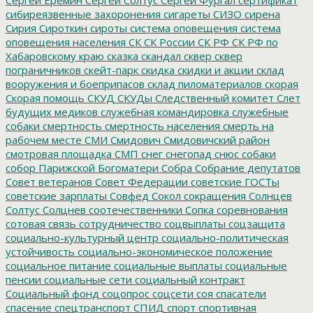
сибиреязвенные захоронения
сигареты
СИЗО
сирена
Сирия
Сироткин
сироты
система оповещения
система
оповещения населения
СК
СК России
СК РФ
СК РФ по
Хабаровскому краю
сказка
скандал
сквер
сквер
пограничников
скейт-парк
скидка
скидки и акции
склад
вооружения и боеприпасов
склад пиломатериалов
скорая
Скорая помощь
СКУД
СКУДы
Следственный комитет
Слет
будущих медиков
служебная командировка
служебные
собаки
смертность
смертность населения
смерть на
рабочем месте
СМИ
Смидович
Смидовичский район
смотровая площадка
СМП
снег
снегопад
снюс
собаки
собор Парижской Богоматери
Собра
Собрание депутатов
Совет ветеранов
Совет Федерации
советские ГОСТы
советские зарплаты
Совфед
Сокол
сокращения
Солнцев
Солтус
Солцнев
соотечественники
Сопка
соревнования
сотовая связь
сотрудничество
соцвыплаты
соцзащита
социально-культурный центр
социально-политическая
устойчивость
социально-экономическое положение
социальное питание
социальные выплаты
социальные
пенсии
социальные сети
социальный контракт
Социальный фонд
соцопрос
соцсети
соя
спасатели
спасение
спецтранспорт
СПИД
спорт
спортивная