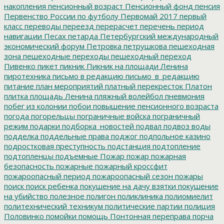
накопления
пенсионный возраст
Пенсионный фонд
пенсия
Первенство России по футболу
Первомай 2017
первый
класс
переводы
переезд
перерасчет
перечень
период
навигации
Песах
петарда
Петербургский международный
экономический форум
Петровка
петрушкова
пешеходная
зона
пешеходные переходы
пешеходный переход
Пивенко
пикет
пикник
Пикник на площади Ленина
пиротехника
письмо в редакцию
письмо_в_редакцию
питание
план мероприятий
платный перекресток
Платон
плитка
площадь Ленина
пляжный волейбол
пневмония
побег из колонии
побои
повышение пенсионного возраста
погода
погорельцы
пограничные войска
пограничный
режим
подарки
подборка_новостей
подвал
подвоз воды
подделка
поддельные права
поджог
подпольное казино
подростковая преступность
подстанция
подтопление
подтопленцы
подъемные
Пожар
пожар
пожарная
безопасность
пожарные
пожарный кроссфит
пожароопасный период
пожароопасный сезон
пожары
поиск
поиск ребенка
покушение на дачу взятки
покушение
на убийство
полезное
полигон
поликлиника
полиомиелит
политехнический техникум
политические партии
полиция
Половинко
помойки
помощь
Понтонная переправа
порча