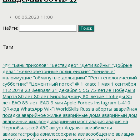
06.05.2023 11:00
Найти:
Тэги
"@"
"Банк приколов"
"Бествидео"
"Дети войны"
"Добрые
дела"
"железобетонные полицейские"
"ленивые"
малоимущие
"обманутые дольщики"
"Рентгенологический
субботник"
"Цементный поток"
@
1 класс
1 мая
1 сентября
112
2018
23 февраля
31 декабря
5
5G
75-летие Победы
8
Марта
80 лет
80 лет Биробиджану
80_летие_Победы
85
лет ЕАО
85_лет_ЕАО
9 мая
Apple
Forbes
Instagram
L-410
QR-код
WhatsApp
Wi-Fi
WorldSkills Russia
аборты
аварийная
посадка
аварийное жилье
аварийные дома
аварийный дом
аварийный жилфонд
аварийный мост
авария
авария на
Чернобыльской АЭС
август
Авдалян
авиабилеты
авиакатастрофа
авиалесоохрана
авиасообщение
авиация
автобус
автобусная остановка
автобусные войны