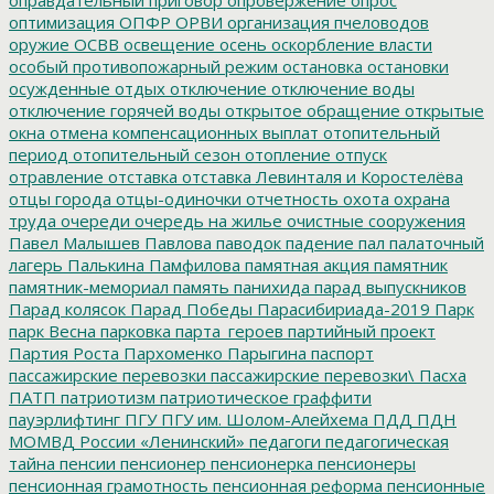
оптимизация
ОПФР
ОРВИ
организация пчеловодов
оружие
ОСВВ
освещение
осень
оскорбление власти
особый противопожарный режим
остановка
остановки
осужденные
отдых
отключение
отключение воды
отключение горячей воды
открытое обращение
открытые
окна
отмена компенсационных выплат
отопительный
период
отопительный сезон
отопление
отпуск
отравление
отставка
отставка Левинталя и Коростелёва
отцы города
отцы-одиночки
отчетность
охота
охрана
труда
очереди
очередь на жилье
очистные сооружения
Павел Малышев
Павлова
паводок
падение
пал
палаточный
лагерь
Палькина
Памфилова
памятная акция
памятник
памятник-мемориал
память
панихида
парад выпускников
Парад колясок
Парад Победы
Парасибириада-2019
Парк
парк Весна
парковка
парта_героев
партийный проект
Партия Роста
Пархоменко
Парыгина
паспорт
пассажирские перевозки
пассажирские перевозки\
Пасха
ПАТП
патриотизм
патриотическое граффити
пауэрлифтинг
ПГУ
ПГУ им. Шолом-Алейхема
ПДД
ПДН
МОМВД России «Ленинский»
педагоги
педагогическая
тайна
пенсии
пенсионер
пенсионерка
пенсионеры
пенсионная грамотность
пенсионная реформа
пенсионные