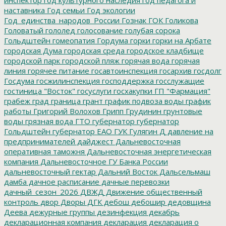
наставника
Год семьи
Год экологии
Год_единства_народов_России
Гознак
ГОК
Голикова
Головатый
гололед
голосование
голубая сорока
Гольдштейн
гомеопатия
Гордума
горки
горки на Арбате
городская Дума
городская среда
городское кладбище
городской парк
городской пляж
горячая вода
горячая
линия
горячее питание
госавтоинспекция
госархив
госдолг
Госдума
госжилинспекция
господдержка
госслужащие
гостиница "Восток"
госуслуги
госхакупки
ГП "Фармация"
грабеж
град
граница
грант
график подвоза воды
график
работы
Григорий Волохов
Грипп
Грудинин
грунтовые
воды
грязная вода
ГТО
губернатор
губернатор
Гольдштейн
губернатор ЕАО
ГУК
Гулягин
Д
давление на
предпринимателей
дайджест
Дальневосточная
оперативная таможня
Дальневосточная энергетическая
компания
Дальневосточное ГУ Банка России
дальневосточный гектар
Дальний Восток
Дальсельмаш
дамба
дачное расписание
дачные перевозки
дачный_сезон_2026
ДВЖД
Движение общественный
контроль
двор
Дворы
ДГК
дебош
дебошир
дедовщина
Деева
дежурные группы
дезинфекция
декабрь
декларационная компания
декларация
декларация о