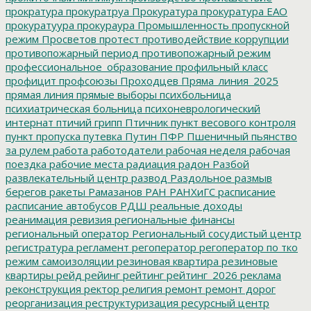
прократура
прокуратруа
Прокуратура
прокуратура ЕАО
прокуратуура
прокураура
Промышленность
пропускной
режим
Просветов
протест
противодействие коррупции
противопожарный период
противопожарный режим
профессиональное_образование
профильный класс
профицит
профсоюзы
Проходцев
Пряма_линия_2025
прямая линия
прямые выборы
психбольница
психиатрическая больница
психоневрологический
интернат
птичий грипп
Птичник
пункт весового контроля
пункт пропуска
путевка
Путин
ПФР
Пшеничный
пьянство
за рулем
работа
работодатели
рабочая неделя
рабочая
поездка
рабочие места
радиация
радон
Разбой
развлекательный центр
развод
Раздольное
размыв
берегов
ракеты
Рамазанов
РАН
РАНХиГС
расписание
расписание автобусов
РДШ
реальные доходы
реанимация
ревизия
региональные финансы
региональный оператор
Региональный сосудистый центр
регистратура
регламент
регоператор
регоператор по тко
режим самоизоляции
резиновая квартира
резиновые
квартиры
рейд
рейинг
рейтинг
рейтинг_2026
реклама
реконструкция
ректор
религия
ремонт
ремонт дорог
реорганизация
реструктуризация
ресурсный центр