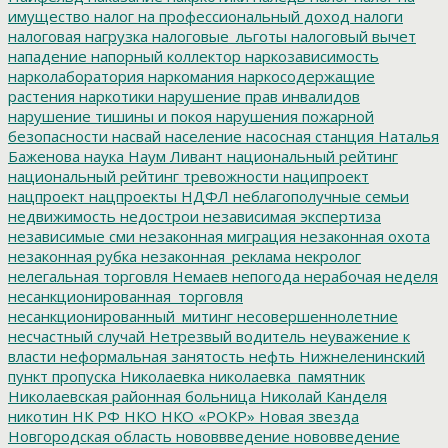
имущество
налог на профессиональный доход
налоги
налоговая нагрузка
налоговые_льготы
налоговый вычет
нападение
напорный коллектор
наркозависимость
нарколаборатория
наркомания
наркосодержащие
растения
наркотики
нарушение прав инвалидов
нарушение тишины и покоя
нарушения пожарной
безопасности
насвай
население
насосная станция
Наталья
Баженова
наука
Наум Ливант
национальный рейтинг
национальный рейтинг тревожности
наципроект
нацпроект
нацпроекты
НДФЛ
неблагополучные семьи
недвижимость
недострои
независимая экспертиза
независимые сми
незаконная миграция
незаконная охота
незаконная рубка
незаконная_реклама
некролог
нелегальная торговля
Немаев
непогода
нерабочая неделя
несанкционированная_торговля
несанкционированный_митинг
несовершеннолетние
несчастный случай
Нетрезвый водитель
неуважение к
власти
неформальная занятость
нефть
Нижнеленинский
пункт пропуска
Николаевка
николаевка_памятник
Николаевская районная больница
Николай Канделя
никотин
НК РФ
НКО
НКО «РОКР»
Новая звезда
Новгородская область
нововвведение
нововведение