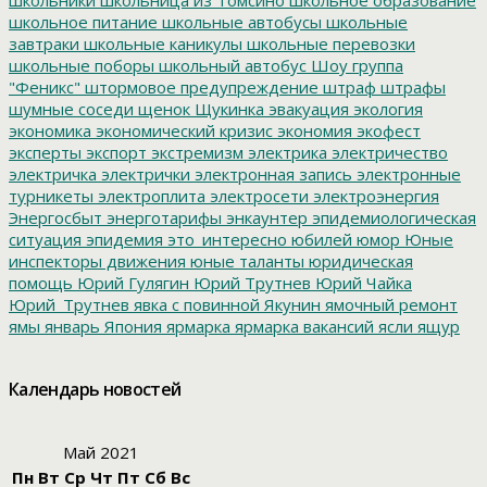
школьное питание
школьные автобусы
школьные
завтраки
школьные каникулы
школьные перевозки
школьные поборы
школьный автобус
Шоу группа
"Феникс"
штормовое предупреждение
штраф
штрафы
шумные соседи
щенок
Щукинка
эвакуация
экология
экономика
экономический кризис
экономия
экофест
эксперты
экспорт
экстремизм
электрика
электричество
электричка
электрички
электронная запись
электронные
турникеты
электроплита
электросети
электроэнергия
Энергосбыт
энерготарифы
энкаунтер
эпидемиологическая
ситуация
эпидемия
это_интересно
юбилей
юмор
Юные
инспекторы движения
юные таланты
юридическая
помощь
Юрий Гулягин
Юрий Трутнев
Юрий Чайка
Юрий_Трутнев
явка с повинной
Якунин
ямочный ремонт
ямы
январь
Япония
ярмарка
ярмарка вакансий
ясли
ящур
Календарь новостей
Май 2021
Пн
Вт
Ср
Чт
Пт
Сб
Вс