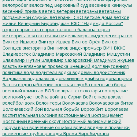
велопробег
велосипед
Верховный суд
весенние каникулы
весенний призыв
ветер
ветеран
ветераны
ветераны
пограничной службы
ветераны_СВО
ветхие дома
ветхое
жилье
Вечерний Биробиджан
ВЖС "Надежда России"
взрыв
взрыв газа
взрыв газового баллона
взрыв
метеорита
взятка
взятки
видеокамеры
видеорегистратор
Виктор Ишавев
Виктор Ишаев
Виктор Орёл
Виктор
Солнцев
викторина
Винников
вице-премьер
ВИЧ
ВККС
Владивосток
Владимир Марковский
Владимир Мишустин
Владимир Путин
Владимир Сахаровский
Владимир Якушев
власть
внеплановая проверка
Внешний долг
внутренняя
политика
вода
водители
водка
водоемы
водоисточник
Водоканал
водолазы
водоналивные дамбы
водонапорная
башня
водоснабжение
военная служба
военные сборы
военный комиссар
ВОЗ
возврат_стеклотары
возгорание
воинский учет
война
война в Сирии
Войтенков
вокзал
волейбол
волк
Волонтеры
Волочаевка
Волочаевская битва
Волочаевский бой
вольная борьба
Ворожбит
Воропаева
воспитательная колония
воспоминания
Востокцемент
Восточный военный округ
Восточный экономический
форум
врач
врачебные ошибки
врачи
вредные привычки
временные трубопроводы
Время Биробиджана