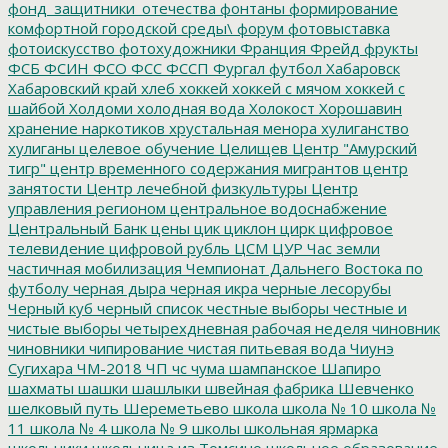
фонд_защитники_отечества
фонтаны
формирование
комфортной городской среды\
форум
фотовыставка
фотоискусство
фотохудожники
Франция
Фрейд
фрукты
ФСБ
ФСИН
ФСО
ФСС
ФССП
Фургал
футбол
Хабаровск
Хабаровский край
хлеб
хоккей
хоккей с мячом
хоккей с
шайбой
Холдоми
холодная вода
Холокост
Хорошавин
хранение наркотиков
хрустальная менора
хулиганство
хулиганы
целевое обучение
Целищев
Центр "Амурский
тигр"
центр временного содержания мигрантов
центр
занятости
Центр лечебной физкультуры
Центр
управления регионом
центральное водоснабжение
Центральный Банк
цены
цик
циклон
цирк
цифровое
телевидение
цифровой рубль
ЦСМ
ЦУР
Час земли
частичная мобилизация
Чемпионат Дальнего Востока по
футболу
черная дыра
черная икра
черные лесорубы
Черный куб
черный список
честные выборы
честные и
чистые выборы
четырехдневная рабочая неделя
чиновник
чиновники
чипирование
чистая питьевая вода
Чиунэ
Сугихара
ЧМ-2018
ЧП
чс
чума
шампанское
Шапиро
шахматы
шашки
шашлыки
швейная фабрика
Шевченко
шелковый путь
Шереметьево
школа
школа № 10
школа №
11
школа № 4
школа № 9
школы
школьная ярмарка
школьники
школьница из Томсино
школьное образование