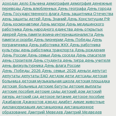
доходах
дело Ельчина
демография
демогрфия
денежные
переводы
День влюбленных
День географа
День города
День Государственного флага
День защитника Отечества
день защиты детей
День Знаний
День Конституции РФ
День космонавтики
День матери
День медицинского
работника
День народного единства
день открытых
дверей
День памяти воина-интернационалиста
День
памяти и скорби
День пионерии
День Победы
День
пограничника
День работника ЖКХ
День работника
культуры
день работника транспорта
День рождения
День России
День семьи
День соседа
День спасателя
день строителя
День студента
день тигра
день учителя
день физкультурника
День флага России
День_Победы_2026
День_семьи_2026
деньги
депутат
депутаты
депутаты ЕАО
детдом
дети
детсады
детская
больница
детская музыкальная школа
детская площадка
детская_больница
детские батуты
детские выплаты
детские пособия
детские сады
детский дом
детский
лагерь
детский сад
детское питание
детское пособие
Джабаров
Джанхотов
дзюдо
диабет
дикие животные
диспансеризация
дистанционка
дистанционное
образование
Дмитрий Меведев
Дмитрий Медведев