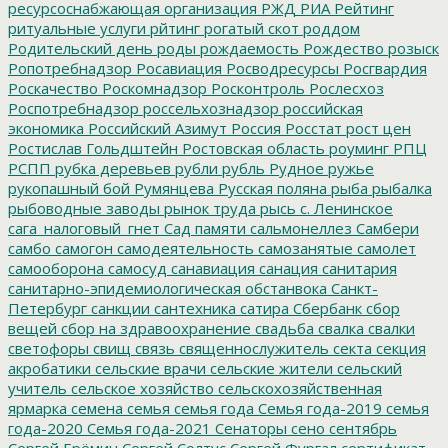
ресурсоснабжающая организация
РЖД
РИА Рейтинг
ритуальные услуги
рйтинг
рогатый скот
роддом
Родительский день
роды
рождаемость
Рождество
розыск
Ропотребнадзор
Росавиация
Росводресурсы
Росгвардия
Роскачество
Роскомнадзор
Росконтроль
Рослесхоз
Роспотребнадзор
россельхознадзор
российская
экономика
Российский Азимут
Россия
Росстат
рост цен
Ростислав Гольдштейн
Ростовская область
роуминг
РПЦ
РСПП
рубка деревьев
рубли
рубль
Рудное
ружье
рукопашный бой
Румянцева
Русская поляна
рыба
рыбалка
рыбоводные заводы
рынок труда
рысь
с. Ленинское
сага_налоговый_гнет
Сад памяти
сальмонеллез
Самбери
самбо
самогон
самодеятельность
самозанятые
самолет
самооборона
самосуд
санавиация
санация
санитария
санитарно-эпидемиологическая обстанвока
Санкт-
Петербург
санкции
сантехника
сатира
Сбербанк
сбор
вещей
сбор на здравоохранение
свадьба
свалка
свалки
светофоры
свищ
связь
священнослужитель
секта
секция
акробатики
сельские врачи
сельские жители
сельский
учитель
сельское хозяйство
сельскохозяйственная
ярмарка
семена
семья
семья года
Семья года-2019
семья
года-2020
Семья года-2021
Сенаторы
сено
сентябрь
Сергей Ерёмин
Сергей Солтус
Сергей Фургал
сертификат