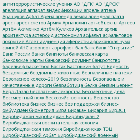
антитеррористические учения
АО "ДГК"
АО "ДРСК"
апелляция
аппарат видеофиксации
апрель
аптека
Арашуков
Арбат
Арена
аренда земли
арендная плата
арест
арест счетов
Армия
Арнаполин
арт-объекты
Артеев
Артём Акименко
Артём Куликов
Архангельск
архив
архитектура
астероид
астрономия
асфальт
асфальтовое
покрытие
Атлет
аудиенция
аферисты
африканская чума
свиней
АЧС
аэропорт
аэрофлот
бал
банк
банк "Открытие"
Банк России
банки
банкноты
банковская карта
банковские_карты
банковский роуминг
банкротство
барельеф
баскетбол
Бастак
Бастрыкин
батут
Бедность
бездомные
бездомные животные
безналичные платежи
Безопасное колесо-2019
безопасность
Безопасные и
качественные дороги
безработица
белка
бензин
Беринг
Берл Лазар
бесплатные лекарства
Бессмертные дела
Бессмертный полк
бесхозяйственность
бешенство
библиотека
бизнес
бизнес без поддержки
бизнес-
омбудсмен
биометрия
Бира
Биракан
Бирария
БирЗСТ
Биробидажан
Биробиджан
Биробиджан-2
Биробиджанская воспитательная колония
Биробиджанская таможня
Биробиджанская ТЭЦ
Биробиджанский Арбат
Биробиджанский военный