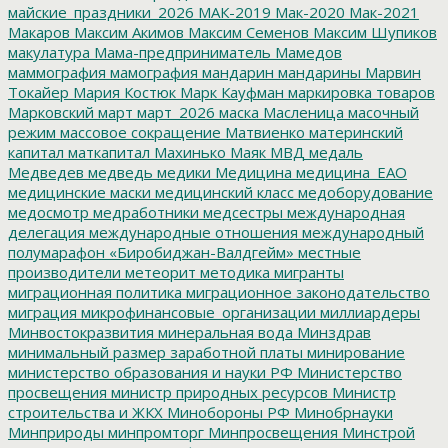
майские_праздники_2026
МАК-2019
Мак-2020
Мак-2021
Макаров
Максим Акимов
Максим Семенов
Максим Шупиков
макулатура
Мама-предприниматель
Мамедов
маммография
мамография
мандарин
мандарины
Марвин
Токайер
Мария Костюк
Марк Кауфман
маркировка товаров
Марковский
март
март_2026
маска
Масленица
масочный
режим
массовое сокращение
Матвиенко
материнский
капитал
маткапитал
Махинько
Маяк
МВД
медаль
Медведев
медведь
медики
Медицина
медицина_ЕАО
медицинские маски
медицинский класс
медоборудование
медосмотр
медработники
медсестры
международная
делегация
международные отношения
международный
полумарафон «Биробиджан-Валдгейм»
местные
производители
метеорит
методика
мигранты
миграционная политика
миграционное законодательство
миграция
микрофинансовые_организации
миллиардеры
Минвостокразвития
минеральная вода
Минздрав
минимальный размер заработной платы
минирование
министерство образования и науки РФ
Министерство
просвещения
министр природных ресурсов
Министр
строительства и ЖКХ
Минобороны РФ
Минобрнауки
Минприроды
минпромторг
Минпросвещения
Минстрой