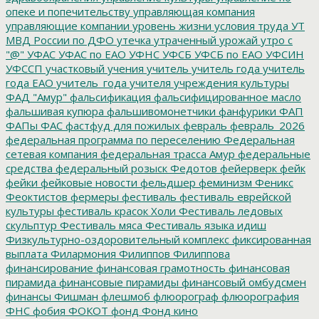
опеке и попечительству
управляющая компания
управляющие компании
уровень жизни
условия труда
УТ
МВД России по ДФО
утечка
утраченный урожай
утро с
"@"
УФАС
УФАС по ЕАО
УФНС
УФСБ
УФСБ по ЕАО
УФСИН
УФССП
участковый
учения
учитель
учитель года
учитель
года ЕАО
учитель_года
учителя
учреждения культуры
ФАД "Амур"
фальсификация
фальсифицированное масло
фальшивая купюра
фальшивомонетчики
фанфурики
ФАП
ФАПы
ФАС
фастфуд для пожилых
февраль
февраль_2026
федеральная программа по переселению
Федеральная
сетевая компания
федеральная трасса Амур
федеральные
средства
федеральный розыск
Федотов
фейерверк
фейк
фейки
фейковые новости
фельдшер
феминизм
Феникс
Феоктистов
фермеры
фестиваль
фестиваль еврейской
культуры
фестиваль красок Холи
Фестиваль ледовых
скульптур
Фестиваль мяса
Фестиваль языка идиш
Физкультурно-оздоровительный комплекс
фиксированная
выплата
Филармония
Филиппов
Филиппова
финансирование
финансовая грамотность
финансовая
пирамида
финансовые пирамиды
финансовый омбудсмен
финансы
Фишман
флешмоб
флюорограф
флюорография
ФНС
фобия
ФОКОТ
фонд
Фонд кино