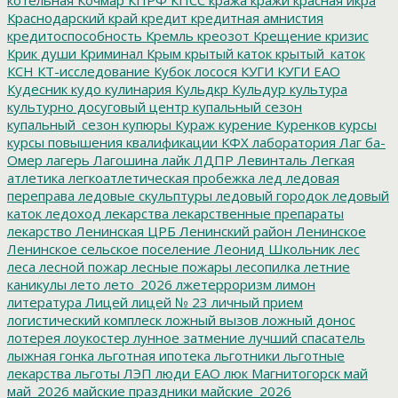
Краснодарский край
кредит
кредитная амнистия
кредитоспособность
Кремль
креозот
Крещение
кризис
Крик души
Криминал
Крым
крытый каток
крытый_каток
КСН
КТ-исследование
Кубок лосося
КУГИ
КУГИ ЕАО
Кудесник
кудо
кулинария
Кульдкр
Кульдур
культура
культурно досуговый центр
купальный сезон
купальный_сезон
купюры
Кураж
курение
Куренков
курсы
курсы повышения квалификации
КФХ
лаборатория
Лаг ба-
Омер
лагерь
Лагошина
лайк
ЛДПР
Левинталь
Легкая
атлетика
легкоатлетическая пробежка
лед
ледовая
переправа
ледовые скульптуры
ледовый городок
ледовый
каток
ледоход
лекарства
лекарственные препараты
лекарство
Ленинская ЦРБ
Ленинский район
Ленинское
Ленинское сельское поселение
Леонид Школьник
лес
леса
лесной пожар
лесные пожары
лесопилка
летние
каникулы
лето
лето_2026
лжетерроризм
лимон
литература
Лицей
лицей № 23
личный прием
логистический комплеск
ложный вызов
ложный донос
лотерея
лоукостер
лунное затмение
лучший спасатель
лыжная гонка
льготная ипотека
льготники
льготные
лекарства
льготы
ЛЭП
люди ЕАО
люк
Магнитогорск
май
май_2026
майские праздники
майские_2026