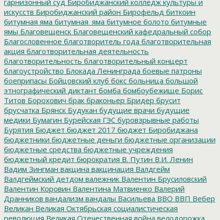
гарнизонный суд
Биробиджанский колледж культуры и
искусств
Биробиджанский район
Бирофельд
биткоин
битумная яма
битумная_яма
битумное болото
битумные
ямы
Благовещенск
Благовещенский кафедральный собор
Благословенное
благотворитель года
благотворительная
акция
благотворительная деятельность
благотворительность
благотворительный концерт
благоустройство
Блокада Ленинграда
боевые патроны
боеприпасы
Бойцовский клуб
бокс
больница
большой
этнографический диктант
бомба
бомбоубежище
Борис
Титов
Борохович
брак
браконьер
Бридер
брусит
брусчатка
Брянск
Будукан
будущие врачи
будущие
медики
Бумагин
Бурейская ГЭС
буровзрывные работы
Бурятия
Бюджет
бюджет 2017
бюджет Биробиджана
бюджетники
бюджетные деньги
бюджетные организации
бюджетные средства
бюджетные учреждения
бюджетный кредит
бюрократия
В. Путин
В.И. Ленин
Вадим Зингман
вакцина
вакцинация
Валдгейм
Валдгеймский детдом
валежник
Валентин Брусиловский
Валентин Коровин
Валентина Матвиенко
Валерий
Дранников
вандализм
вандалы
Васильева
ВВО
ВВП
Вебер
Великан
Великая Октябрьская социалистическая
революция
Великая Отечественная война
велодорожка