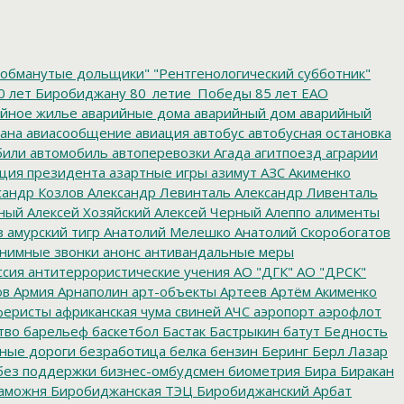
обманутые дольщики"
"Рентгенологический субботник"
0 лет Биробиджану
80_летие_Победы
85 лет ЕАО
йное жилье
аварийные дома
аварийный дом
аварийный
ана
авиасообщение
авиация
автобус
автобусная остановка
били
автомобиль
автоперевозки
Агада
агитпоезд
аграрии
ция президента
азартные игры
азимут
АЗС
Акименко
сандр Козлов
Александр Левинталь
Александр Ливенталь
ный
Алексей Хозяйский
Алексей Черный
Алеппо
алименты
з
амурский тигр
Анатолий Мелешко
Анатолий Скоробогатов
нимные звонки
анонс
антивандальные меры
ссия
антитеррористические учения
АО "ДГК"
АО "ДРСК"
ов
Армия
Арнаполин
арт-объекты
Артеев
Артём Акименко
еристы
африканская чума свиней
АЧС
аэропорт
аэрофлот
тво
барельеф
баскетбол
Бастак
Бастрыкин
батут
Бедность
нные дороги
безработица
белка
бензин
Беринг
Берл Лазар
без поддержки
бизнес-омбудсмен
биометрия
Бира
Биракан
аможня
Биробиджанская ТЭЦ
Биробиджанский Арбат