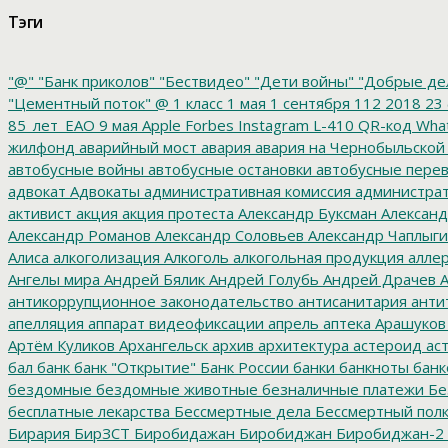
Тэги
"@"
"Банк приколов"
"Бествидео"
"Дети войны"
"Добрые де
"Цементный поток"
@
1 класс
1 мая
1 сентября
112
2018
23 
85_лет_ЕАО
9 мая
Apple
Forbes
Instagram
L-410
QR-код
Wha
жилфонд
аварийный мост
авария
авария на Чернобыльской
автобусные войны
автобусные остановки
автобусные перев
адвокат
Адвокаты
административная комиссия
администрат
активист
акция
акция протеста
Александр Буксман
Александ
Александр Романов
Александр Соловьев
Александр Чаплыг
Алиса
алкоголизация
Алкоголь
алкогольная продукция
аллер
Ангелы мира
Андрей Бялик
Андрей Голубь
Андрей Драчев
А
антикоррупционное законодательство
антисанитария
анти
апелляция
аппарат видеофиксации
апрель
аптека
Арашуков
Артём Куликов
Архангельск
архив
архитектура
астероид
ас
бал
банк
банк "Открытие"
Банк России
банки
банкноты
банк
бездомные
бездомные животные
безналичные платежи
Бе
бесплатные лекарства
Бессмертные дела
Бессмертный пол
Бирария
БирЗСТ
Биробидажан
Биробиджан
Биробиджан-2