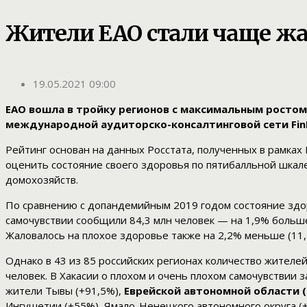
Жители ЕАО стали чаще жа
19.05.2021 09:00
ЕАО вошла в тройку регионов с максимальным ростом
международной аудиторско-консалтинговой сети FinE
Рейтинг основан на данных Росстата, полученных в рамка
оценить состояние своего здоровья по пятибалльной шкале
домохозяйств.
По сравнению с допандемийным 2019 годом состояние здоро
самочувствии сообщили 84,3 млн человек — на 1,9% больше
Жаловалось на плохое здоровье также на 2,2% меньше (11,2
Однако в 43 из 85 российских регионах количество жителе
человек. В Хакасии о плохом и очень плохом самочувствии 
жители Тывы (+91,5%),
Еврейской автономной области (
Ингушетии (+55%), Ямало-Ненецкого автономного округа (+4