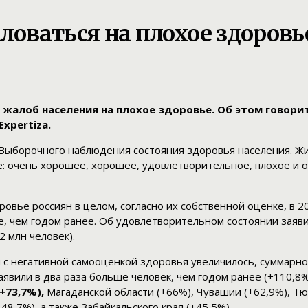
ловаться на плохое здоровь
 жалоб населения на плохое здоровье. Об этом говори
xpertiza.
х Выборочного наблюдения состояния здоровья населения. Ж
: очень хорошее, хорошее, удовлетворительное, плохое и оч
вье россиян в целом, согласно их собственной оценке, в 2
, чем годом ранее. Об удовлетворительном состоянии заявил
 млн человек).
й с негативной самооценкой здоровья увеличилось, суммарно
заявили в два раза больше человек, чем годом ранее (+110,
+73,7%),
Магаданской области (+66%), Чувашии (+62,9%), Тюм
8,7%), а также Забайкальского края (+45,5%).