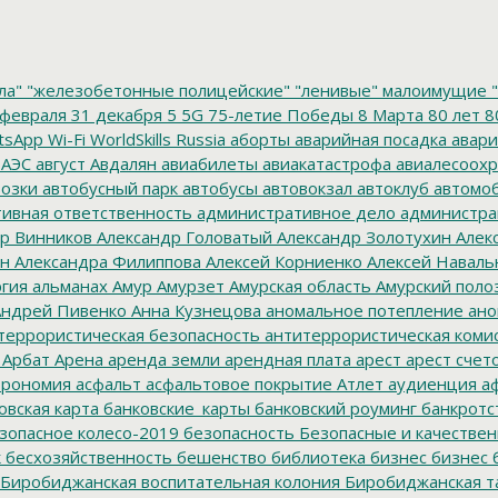
ла"
"железобетонные полицейские"
"ленивые" малоимущие
"
февраля
31 декабря
5
5G
75-летие Победы
8 Марта
80 лет
8
tsApp
Wi-Fi
WorldSkills Russia
аборты
аварийная посадка
авари
 АЭС
август
Авдалян
авиабилеты
авиакатастрофа
авиалесоохр
озки
автобусный парк
автобусы
автовокзал
автоклуб
автомо
ивная ответственность
административное дело
администра
р Винников
Александр Головатый
Александр Золотухин
Алек
ин
Александра Филиппова
Алексей Корниенко
Алексей Наваль
гия
альманах
Амур
Амурзет
Амурская область
Амурский поло
ндрей Пивенко
Анна Кузнецова
аномальное потепление
ано
террористическая безопасность
антитеррористическая коми
Арбат
Арена
аренда земли
арендная плата
арест
арест счет
трономия
асфальт
асфальтовое покрытие
Атлет
аудиенция
аф
овская карта
банковские_карты
банковский роуминг
банкротс
зопасное колесо-2019
безопасность
Безопасные и качестве
к
бесхозяйственность
бешенство
библиотека
бизнес
бизнес 
Биробиджанская воспитательная колония
Биробиджанская т