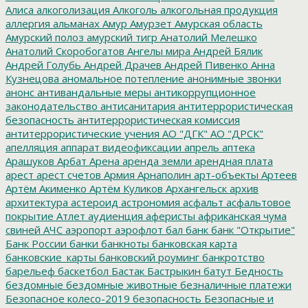
Алиса
алкоголизация
Алкоголь
алкогольная продукция
аллергия
альманах
Амур
Амурзет
Амурская область
Амурский полоз
амурский тигр
Анатолий Мелешко
Анатолий Скоробогатов
Ангелы мира
Андрей Бялик
Андрей Голубь
Андрей Драчев
Андрей Пивенко
Анна
Кузнецова
аномальное потепление
анонимные звонки
анонс
антивандальные меры
антикоррупционное
законодательство
антисанитария
антитеррористическая
безопасность
антитеррористическая комиссия
антитеррористические учения
АО "ДГК"
АО "ДРСК"
апелляция
аппарат видеофиксации
апрель
аптека
Арашуков
Арбат
Арена
аренда земли
арендная плата
арест
арест счетов
Армия
Арнаполин
арт-объекты
Артеев
Артём Акименко
Артём Куликов
Архангельск
архив
архитектура
астероид
астрономия
асфальт
асфальтовое
покрытие
Атлет
аудиенция
аферисты
африканская чума
свиней
АЧС
аэропорт
аэрофлот
бал
банк
банк "Открытие"
Банк России
банки
банкноты
банковская карта
банковские_карты
банковский роуминг
банкротство
барельеф
баскетбол
Бастак
Бастрыкин
батут
Бедность
бездомные
бездомные животные
безналичные платежи
Безопасное колесо-2019
безопасность
Безопасные и