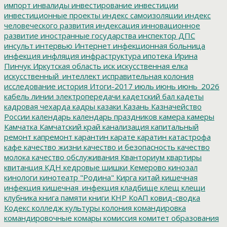
импорт
инвалиды
инвестирование
инвестиции
инвестиционные проекты
индекс самоизоляции
индекс
человеческого развития
индексация
инновационное
развитие
иностранные государства
инспектор ДПС
инсульт
интервью
Интернет
инфекционная больница
инфекция
инфляция
инфраструктура
ипотека
Ирина
Пинчук
Иркутская область
иск
искусственная елка
искусственный_интеллект
исправительная колония
исследование
история
Итоги-2017
июль
июнь
июнь_2026
кабель линии электропередачи
кадетский бал
кадеты
кадровая чехарда
кадры
казаки
Казань
Казначейство
России
календарь
календарь праздников
камера
камеры
Камчатка
Камчатский край
канализация
капитальный
ремонт
капремонт
карантин
карате
каратин
катастрофа
кафе
качество жизни
качество и безопасность
качество
молока
качество обслуживания
Кванториум
квартиры
квитанция
КДН
кедровые шишки
Кемерово
кинозал
кинологи
кинотеатр "Родина"
Кирга
китай
кишечная
инфекция
кишечная_инфекция
кладбище
клещ
клещи
клубника
книга памяти
книги
КНР
КоАП
ковид-сводка
Кодекс
колледж культуры
колония
командировка
командировочные
комары
комиссия
комитет образования