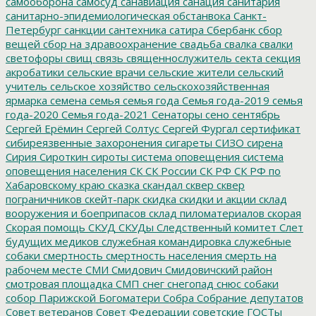
самооборона
самосуд
санавиация
санация
санитария
санитарно-эпидемиологическая обстанвока
Санкт-
Петербург
санкции
сантехника
сатира
Сбербанк
сбор
вещей
сбор на здравоохранение
свадьба
свалка
свалки
светофоры
свищ
связь
священнослужитель
секта
секция
акробатики
сельские врачи
сельские жители
сельский
учитель
сельское хозяйство
сельскохозяйственная
ярмарка
семена
семья
семья года
Семья года-2019
семья
года-2020
Семья года-2021
Сенаторы
сено
сентябрь
Сергей Ерёмин
Сергей Солтус
Сергей Фургал
сертификат
сибиреязвенные захоронения
сигареты
СИЗО
сирена
Сирия
Сироткин
сироты
система оповещения
система
оповещения населения
СК
СК России
СК РФ
СК РФ по
Хабаровскому краю
сказка
скандал
сквер
сквер
пограничников
скейт-парк
скидка
скидки и акции
склад
вооружения и боеприпасов
склад пиломатериалов
скорая
Скорая помощь
СКУД
СКУДы
Следственный комитет
Слет
будущих медиков
служебная командировка
служебные
собаки
смертность
смертность населения
смерть на
рабочем месте
СМИ
Смидович
Смидовичский район
смотровая площадка
СМП
снег
снегопад
снюс
собаки
собор Парижской Богоматери
Собра
Собрание депутатов
Совет ветеранов
Совет Федерации
советские ГОСТы