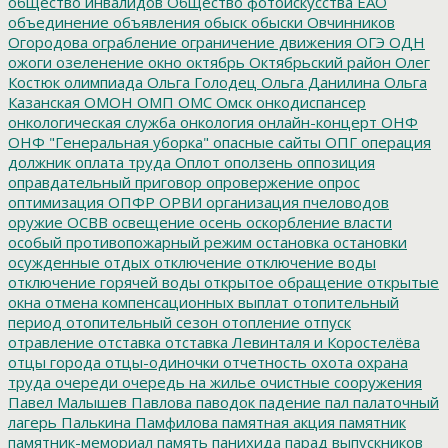
общество инвалидов
Общество фотоискусства ЕАО
объединение
объявления
обыск
обыски
Овчинников
Огородова
ограбление
ограничение движения
ОГЭ
ОДН
ожоги
озеленение
окно
октябрь
Октябрьский район
Олег
Костюк
олимпиада
Ольга Голодец
Ольга Данилина
Ольга
Казанская
ОМОН
ОМП
ОМС
Омск
онкодиспансер
онкологическая служба
онкология
онлайн-концерт
ОНФ
ОНФ "Генеральная уборка"
опасные сайты
ОПГ
операция
должник
оплата труда
Оплот
оползень
оппозиция
оправдательный приговор
опровержение
опрос
оптимизация
ОПФР
ОРВИ
организация пчеловодов
оружие
ОСВВ
освещение
осень
оскорбление власти
особый противопожарный режим
остановка
остановки
осужденные
отдых
отключение
отключение воды
отключение горячей воды
открытое обращение
открытые
окна
отмена компенсационных выплат
отопительный
период
отопительный сезон
отопление
отпуск
отравление
отставка
отставка Левинталя и Коростелёва
отцы города
отцы-одиночки
отчетность
охота
охрана
труда
очереди
очередь на жилье
очистные сооружения
Павел Малышев
Павлова
паводок
падение
пал
палаточный
лагерь
Палькина
Памфилова
памятная акция
памятник
памятник-мемориал
память
панихида
парад выпускников