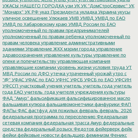
УЖАСЫ НАШЕГО ГОРОДКА
узи
УК
УК "ДомСтроСервис"
УК
"Монарх"
УК РФ
указ Президента
укладка
Украина
укусы
уличное освещение
Улюкаев
УМВ
УМВД
УМВД по ЕАО
УМВД по Хабаровскому краю
УМВД России по ЕАО
уполномоченный по правам предпринимателей
уполномоченный по правам ребенка
уполномоченный по
правам человека
управление административными
зданиями
Управление ЖКХ мэрии города
управление
здравоохранения
управление культуры
управление по
опеке и попечительству
управляющая компания
управляющие компании
уровень жизни
условия труда
УТ
МВД России по ДФО
утечка
утраченный урожай
утро с
"@"
УФАС
УФАС по ЕАО
УФНС
УФСБ
УФСБ по ЕАО
УФСИН
УФССП
участковый
учения
учитель
учитель года
учитель
года ЕАО
учитель_года
учителя
учреждения культуры
ФАД "Амур"
фальсификация
фальсифицированное масло
фальшивая купюра
фальшивомонетчики
фанфурики
ФАП
ФАПы
ФАС
фастфуд для пожилых
февраль
февраль_2026
федеральная программа по переселению
Федеральная
сетевая компания
федеральная трасса Амур
федеральные
средства
федеральный розыск
Федотов
фейерверк
фейк
фейки
фейковые новости
фельдшер
феминизм
Феникс