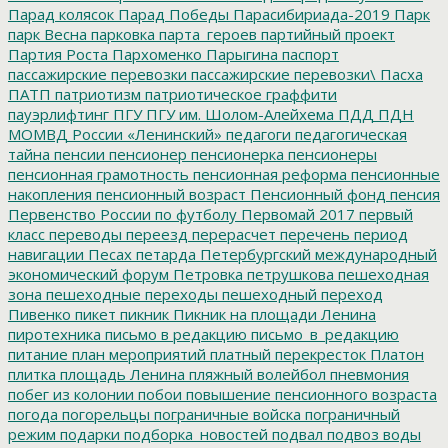
Парад колясок
Парад Победы
Парасибириада-2019
Парк
парк Весна
парковка
парта_героев
партийный проект
Партия Роста
Пархоменко
Парыгина
паспорт
пассажирские перевозки
пассажирские перевозки\
Пасха
ПАТП
патриотизм
патриотическое граффити
пауэрлифтинг
ПГУ
ПГУ им. Шолом-Алейхема
ПДД
ПДН
МОМВД России «Ленинский»
педагоги
педагогическая
тайна
пенсии
пенсионер
пенсионерка
пенсионеры
пенсионная грамотность
пенсионная реформа
пенсионные
накопления
пенсионный возраст
Пенсионный фонд
пенсия
Первенство России по футболу
Первомай 2017
первый
класс
переводы
переезд
перерасчет
перечень
период
навигации
Песах
петарда
Петербургский международный
экономический форум
Петровка
петрушкова
пешеходная
зона
пешеходные переходы
пешеходный переход
Пивенко
пикет
пикник
Пикник на площади Ленина
пиротехника
письмо в редакцию
письмо_в_редакцию
питание
план мероприятий
платный перекресток
Платон
плитка
площадь Ленина
пляжный волейбол
пневмония
побег из колонии
побои
повышение пенсионного возраста
погода
погорельцы
пограничные войска
пограничный
режим
подарки
подборка_новостей
подвал
подвоз воды