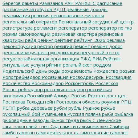
берегов
ракеты
Рамазанов
РАН
РАНХиГС
расписание
расписание автобусов
РДШ
реальные доходы
реанимация
ревизия
региональные финансы
региональный оператор
Региональный сосудистый центр
регистратура
регламент
регоператор
регоператор по тко
режим самоизоляции
резиновая квартира
резиновые
квартиры
рейд
рейинг
рейтинг
рейтинг_2026
реклама
реконструкция
ректор
религия
ремонт
ремонт дорог
реорганизация
реструктуризация
ресурсный центр
ресурсоснабжающая организация
РЖД
РИА Рейтинг
ритуальные услуги
рйтинг
рогатый скот
роддом
Родительский день
роды
рождаемость
Рождество
розыск
Ропотребнадзор
Росавиация
Росводресурсы
Росгвардия
Роскачество
Роскомнадзор
Росконтроль
Рослесхоз
Роспотребнадзор
россельхознадзор
российская
экономика
Российский Азимут
Россия
Росстат
рост цен
Ростислав Гольдштейн
Ростовская область
роуминг
РПЦ
РСПП
рубка деревьев
рубли
рубль
Рудное
ружье
рукопашный бой
Румянцева
Русская поляна
рыба
рыбалка
рыбоводные заводы
рынок труда
рысь
с. Ленинское
сага_налоговый_гнет
Сад памяти
сальмонеллез
Самбери
самбо
самогон
самодеятельность
самозанятые
самолет