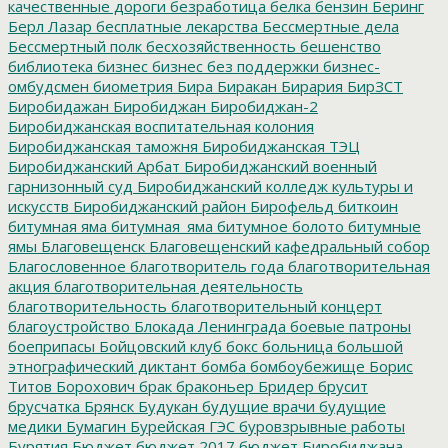
качественные дороги
безработица
белка
бензин
Беринг
Берл Лазар
бесплатные лекарства
Бессмертные дела
Бессмертный полк
бесхозяйственность
бешенство
библиотека
бизнес
бизнес без поддержки
бизнес-
омбудсмен
биометрия
Бира
Биракан
Бирария
БирЗСТ
Биробидажан
Биробиджан
Биробиджан-2
Биробиджанская воспитательная колония
Биробиджанская таможня
Биробиджанская ТЭЦ
Биробиджанский Арбат
Биробиджанский военный
гарнизонный суд
Биробиджанский колледж культуры и
искусств
Биробиджанский район
Бирофельд
биткоин
битумная яма
битумная_яма
битумное болото
битумные
ямы
Благовещенск
Благовещенский кафедральный собор
Благословенное
благотворитель года
благотворительная
акция
благотворительная деятельность
благотворительность
благотворительный концерт
благоустройство
Блокада Ленинграда
боевые патроны
боеприпасы
Бойцовский клуб
бокс
больница
большой
этнографический диктант
бомба
бомбоубежище
Борис
Титов
Борохович
брак
браконьер
Бридер
брусит
брусчатка
Брянск
Будукан
будущие врачи
будущие
медики
Бумагин
Бурейская ГЭС
буровзрывные работы
Бурятия
Бюджет
бюджет 2017
бюджет Биробиджана