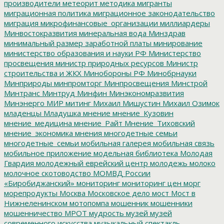
производители
метеорит
методика
мигранты
миграционная политика
миграционное законодательство
миграция
микрофинансовые_организации
миллиардеры
Минвостокразвития
минеральная вода
Минздрав
минимальный размер заработной платы
минирование
министерство образования и науки РФ
Министерство
просвещения
министр природных ресурсов
Министр
строительства и ЖКХ
Минобороны РФ
Минобрнауки
Минприроды
минпромторг
Минпросвещения
Минстрой
Минтранс
Минтруд
Минфин
Минэкономразвития
Минэнерго
МИР
митинг
Михаил Мишустин
Михаил Озимок
младенцы
Младушка
мнение
мнение_Кузовин
мнение_медицина
мнение_Райт
Мнение_Тиховский
мнение_экономика
мнения
многодетные семьи
многодетные_семьи
мобильная галерея
мобильная связь
мобильное приложение
модельная библиотека
Молодая
Гвардия
молодежный еврейский центр
молодежь
молоко
молочное скотоводство
МОМВД России
«Биробиджанский»
мониторинг
мониторинг цен
морг
морепродукты
Москва
Московское дело
мост
Мост в
Нижнеленинском
мотопомпа
мошенник
мошенники
мошенничество
МРОТ
мудрость
музей
музей
современного искусства
музыкальный спектакль