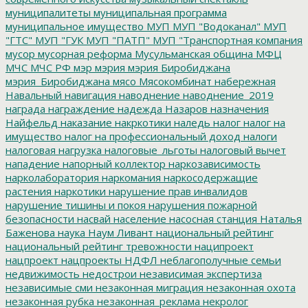
муниципалитеты
муниципальная программа
муниципальное имущество
МУП
МУП "Водоканал"
МУП
"ГТС"
МУП "ГУК
МУП "ПАТП"
МУП "Транспортная компания
мусор
мусорная реформа
Мусульманская община
МФЦ
МЧС
МЧС РФ
мэр
мэрия
мэрия Биробиджана
мэрия_Биробиджана
мясо
Мясокомбинат
набережная
Навальный
навигация
наводнение
наводнение_2019
награда
награждение
надежда
Назаров
назначения
Найфельд
наказание
накркотики
наледь
налог
налог на
имущество
налог на профессиональный доход
налоги
налоговая нагрузка
налоговые_льготы
налоговый вычет
нападение
напорный коллектор
наркозависимость
нарколаборатория
наркомания
наркосодержащие
растения
наркотики
нарушение прав инвалидов
нарушение тишины и покоя
нарушения пожарной
безопасности
насвай
население
насосная станция
Наталья
Баженова
наука
Наум Ливант
национальный рейтинг
национальный рейтинг тревожности
наципроект
нацпроект
нацпроекты
НДФЛ
неблагополучные семьи
недвижимость
недострои
независимая экспертиза
независимые сми
незаконная миграция
незаконная охота
незаконная рубка
незаконная_реклама
некролог