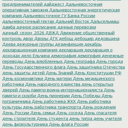
предпринимателей
дайджест
Дальневосточная
оперативная таможня
Дальневосточная энергетическая
компания
Дальневосточное ГУ Банка России
дальневосточный гектар
Дальний Восток
Дальсельмаш
дамба
дачное расписание
дачные перевозки
дачный_сезон_2026
ДВЖД
Движение общественный
контроль
двор
Дворы
ДГК
дебош
дебошир
дедовщина
Деева
дежурные группы
дезинфекция
декабрь
декларационная компания
декларация
декларация о
доходах
дело Ельчина
демография
демогрфия
денежные
переводы
День влюбленных
День географа
День города
День Государственного флага
День защитника Отечества
день защиты детей
День Знаний
День Конституции РФ
День космонавтики
День матери
День медицинского
работника
День народного единства
день открытых
дверей
День памяти воина-интернационалиста
День
памяти и скорби
День пионерии
День Победы
День
пограничника
День работника ЖКХ
День работника
культуры
день работника транспорта
День рождения
День России
День семьи
День соседа
День спасателя
день строителя
День студента
день тигра
день учителя
день физкультурника
День флага России