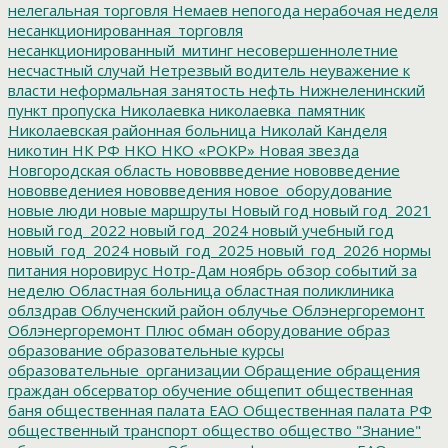
нелегальная торговля
Немаев
непогода
нерабочая неделя
несанкционированная_торговля
несанкционированный_митинг
несовершеннолетние
несчастный случай
Нетрезвый водитель
неуважение к
власти
неформальная занятость
нефть
Нижнеленинский
пункт пропуска
Николаевка
николаевка_памятник
Николаевская районная больница
Николай Канделя
никотин
НК РФ
НКО
НКО «РОКР»
Новая звезда
Новгородская область
нововвведение
нововведение
нововведениея
нововведения
новое_оборудование
новые люди
новые маршруты
Новый год
новый год_2021
новый год_2022
новый год_2024
новый учебный год
новый_год_2024
новый_год_2025
новый_год_2026
нормы
питания
норовирус
Нотр-Дам
ноябрь
обзор событий за
неделю
Областная больница
областная поликлиника
облздрав
Облученский район
облучье
Облэнергоремонт
Облэнергоремонт Плюс
обман
оборудование
образ
образование
образовательные курсы
образовательные_организации
Обращение
обращения
граждан
обсерватор
обучение
общепит
общественная
баня
общественная палата ЕАО
Общественная палата РФ
общественный транспорт
общество
общество "Знание"