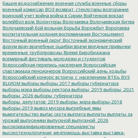
башня
водоснабжение
военная служба
военные сборы
военный комиссар
ВОЗ
возврат_стеклотары
возгорание
воинский учет
война
война в Сирии
Войтенков
вокзал
волейбол
волк
Волонтеры
Волочаевка
Волочаевская битва
Волочаевский бой
вольная борьба
Ворожбит
Воропаева
воспитательная колония
воспоминания
Востокцемент
Восточный военный округ
Восточный экономический
форум
врач
врачебные ошибки
врачи
вредные привычки
временные трубопроводы
Время Биробиджана
всемирный фестиваль молодежи и студентов
Всероссийская перепись населения
Всероссийская
спартакиада пенсионеров
Всероссийский день ходьбы
Всероссийский конкурс
встреча_с_населением
ВТБъ
ВУЗ
ВЦИОМ
выборы
выборы 2017
выборы губернатора
выборы мэра
выборы ректора
выборы_2019
выборы_2021
выборы_2026
выборы_губернатора
выборы_депутатов_2019
выборы_мэра
выборы-2018
выборы-2019
вывоз мусора
выгребные ямы
вымогательство
выпас скота
выплата
выплаты
выплаты за
урожай
выпускники
выпускной
выпускной_2026
высококвалифицированные специалисты
высокотехнологичная_медпомощь
выставка
выставка-