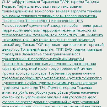
США
тайфун
таможня
Тарасенко
ТАРИ
тарифы
Татьяна
Гладких
Тафи-диагностика
театр
текстильная
телемедицинские технологии
теневая зарплата
теневая
экономика
тепловоз
тепловые сети
тепловычислитель
Теплоозёрск
Теплоозерск
Теплоозёрская ЦРБ
Теплоозерский цементный завод
теплосбыт
теплотрасса
территория действий
терроризм
техника
технологии
технологический_техникум
технопарк
тигр
ТИК
Тимченко
Тихомиров
ТКО
Тлустенко
товары
Толстой
томограф
тонкий лед
Тонких
ТОР
торговля
торговые сети
торговый
центр
тос
Тотальный диктант
ТПП ЕАО
травма
трагедия
трагедия в Забайкалье
трансграничный мост
трансграничный российско-китайский марафон
Транснефть
транспортная доступность
транспортная
карта
транспортный налог
траур
тревожный сигнал
Тромса
тротуар
тротуары
Трубачев
трудовая книжка
трудовые ресурсы
трудоустройство
Трутнев
туберкулез
Тукалевский
Турбин
туризм
туризмм
турнир
турпоход
турфирма
тхэквондо
ТЭЦ
Тюмень
тюрьма
Тяжелая
атлетика
убийство
уборка улиц
убыль
убыль населения
убыточность
увольнение
увольнения
уголовное дело
уголовное преследование
уголовный кодекс
уголовный
розыск
уголоное дело
уголь
угон
угон автомобиля
удача