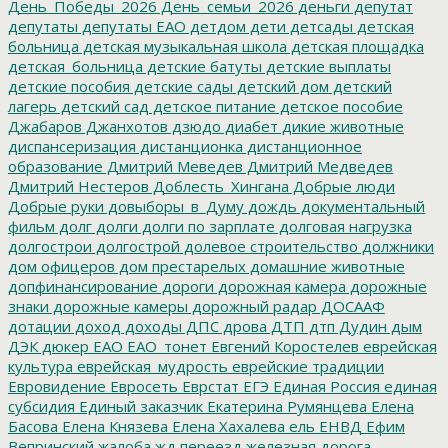
День_Победы_2026
День_семьи_2026
деньги
депутат
депутаты
депутаты ЕАО
детдом
дети
детсады
детская
больница
детская музыкальная школа
детская площадка
детская_больница
детские батуты
детские выплаты
детские пособия
детские сады
детский дом
детский
лагерь
детский сад
детское питание
детское пособие
Джабаров
Джанхотов
дзюдо
диабет
дикие животные
диспансеризация
дистанционка
дистанционное
образование
Дмитрий Меведев
Дмитрий Медведев
Дмитрий Нестеров
Доблесть_Хингана
Добрые люди
Добрые руки
довыборы_в_Думу
дождь
документальный
фильм
долг
долги
долги по зарплате
долговая нагрузка
долгострои
долгострой
долевое строительство
должники
дом офицеров
дом престарелых
домашние животные
допфинансирование
дороги
дорожная камера
дорожные
знаки
дорожные камеры
дорожный радар
ДОСААФ
дотации
доход
доходы
ДПС
дрова
ДТП
дтп
Дудин
дым
ДЭК
дюкер
ЕАО
ЕАО_тонет
Евгений Коростелев
еврейская
культура
еврейская_мудрость
еврейские традиции
Евровидение
Евросеть
Еврстат
ЕГЭ
Единая Россия
единая
субсидия
Единый заказчик
Екатерина Румянцева
Елена
Басова
Елена Князева
Елена Хахалева
ель
ЕНВД
Ефим
Вепринский
жалоба
жд переезд
железная дорога