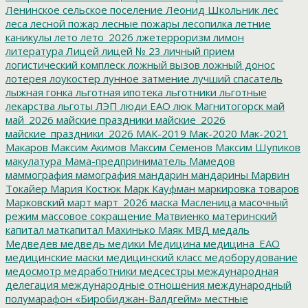
Ленинское сельское поселение
Леонид Школьник
лес
леса
лесной пожар
лесные пожары
лесопилка
летние
каникулы
лето
лето_2026
лжетерроризм
лимон
литература
Лицей
лицей № 23
личный прием
логистический комплеск
ложный вызов
ложный донос
лотерея
лоукостер
лунное затмение
лучший спасатель
лыжная гонка
льготная ипотека
льготники
льготные
лекарства
льготы
ЛЭП
люди ЕАО
люк
Магнитогорск
май
май_2026
майские праздники
майские_2026
майские_праздники_2026
МАК-2019
Мак-2020
Мак-2021
Макаров
Максим Акимов
Максим Семенов
Максим Шупиков
макулатура
Мама-предприниматель
Мамедов
маммография
мамография
мандарин
мандарины
Марвин
Токайер
Мария Костюк
Марк Кауфман
маркировка товаров
Марковский
март
март_2026
маска
Масленица
масочный
режим
массовое сокращение
Матвиенко
материнский
капитал
маткапитал
Махинько
Маяк
МВД
медаль
Медведев
медведь
медики
Медицина
медицина_ЕАО
медицинские маски
медицинский класс
медоборудование
медосмотр
медработники
медсестры
международная
делегация
международные отношения
международный
полумарафон «Биробиджан-Валдгейм»
местные