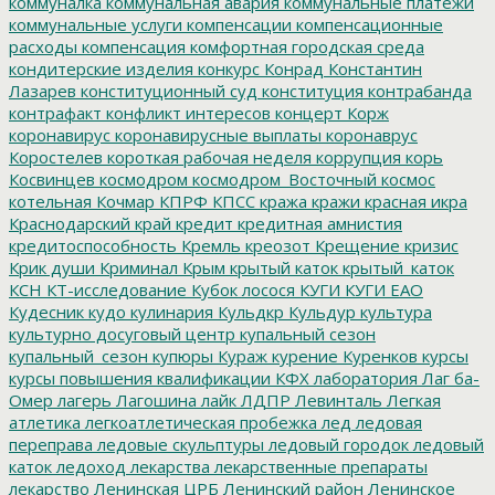
коммуналка
коммунальная авария
коммунальные платежи
коммунальные услуги
компенсации
компенсационные
расходы
компенсация
комфортная городская среда
кондитерские изделия
конкурс
Конрад
Константин
Лазарев
конституционный суд
конституция
контрабанда
контрафакт
конфликт интересов
концерт
Корж
коронавирус
коронавирусные выплаты
коронаврус
Коростелев
короткая рабочая неделя
коррупция
корь
Косвинцев
космодром
космодром_Восточный
космос
котельная
Кочмар
КПРФ
КПСС
кража
кражи
красная икра
Краснодарский край
кредит
кредитная амнистия
кредитоспособность
Кремль
креозот
Крещение
кризис
Крик души
Криминал
Крым
крытый каток
крытый_каток
КСН
КТ-исследование
Кубок лосося
КУГИ
КУГИ ЕАО
Кудесник
кудо
кулинария
Кульдкр
Кульдур
культура
культурно досуговый центр
купальный сезон
купальный_сезон
купюры
Кураж
курение
Куренков
курсы
курсы повышения квалификации
КФХ
лаборатория
Лаг ба-
Омер
лагерь
Лагошина
лайк
ЛДПР
Левинталь
Легкая
атлетика
легкоатлетическая пробежка
лед
ледовая
переправа
ледовые скульптуры
ледовый городок
ледовый
каток
ледоход
лекарства
лекарственные препараты
лекарство
Ленинская ЦРБ
Ленинский район
Ленинское