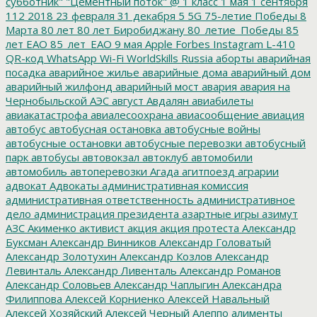
субботник"
"Цементный поток"
@
1 класс
1 мая
1 сентября
112
2018
23 февраля
31 декабря
5
5G
75-летие Победы
8
Марта
80 лет
80 лет Биробиджану
80_летие_Победы
85
лет ЕАО
85_лет_ЕАО
9 мая
Apple
Forbes
Instagram
L-410
QR-код
WhatsApp
Wi-Fi
WorldSkills Russia
аборты
аварийная
посадка
аварийное жилье
аварийные дома
аварийный дом
аварийный жилфонд
аварийный мост
авария
авария на
Чернобыльской АЭС
август
Авдалян
авиабилеты
авиакатастрофа
авиалесоохрана
авиасообщение
авиация
автобус
автобусная остановка
автобусные войны
автобусные остановки
автобусные перевозки
автобусный
парк
автобусы
автовокзал
автоклуб
автомобили
автомобиль
автоперевозки
Агада
агитпоезд
аграрии
адвокат
Адвокаты
административная комиссия
административная ответственность
административное
дело
администрация президента
азартные игры
азимут
АЗС
Акименко
активист
акция
акция протеста
Александр
Буксман
Александр Винников
Александр Головатый
Александр Золотухин
Александр Козлов
Александр
Левинталь
Александр Ливенталь
Александр Романов
Александр Соловьев
Александр Чаплыгин
Александра
Филиппова
Алексей Корниенко
Алексей Навальный
Алексей Хозяйский
Алексей Черный
Алеппо
алименты