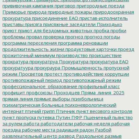
прививочная кампания
приговор
пригородные поезда
Приморье
природа
природные пожары
природоохранная
прокуратура
присоединение ЕАО
пристав-исполнитель
приставы
присяга
присяжные заседатели
Приходько
приют
приют для бездомных животных
пробка
пробки
проблемы
провал
проверка
прогноз
прогноз погоды
программа переселения
программа реновации
продолжительность жизни
продуктовые карточки
проезд
прожиточный минимум
производство
происшествие
прократура
прокуратруа
Прокуратура
прокуратура ЕАО
прокуратуура
прокураура
Промышленность
пропускной
режим
Просветов
протест
противодействие коррупции
противопожарный период
противопожарный режим
профессиональное_образование
профильный класс
профицит
профсоюзы
Проходцев
Пряма_линия_2025
прямая линия
прямые выборы
психбольница
психиатрическая больница
психоневрологический
интернат
птичий грипп
Птичник
пункт весового контроля
пункт пропуска
путевка
Путин
ПФР
Пшеничный
пьянство
за рулем
работа
работодатели
рабочая неделя
рабочая
поездка
рабочие места
радиация
радон
Разбой
развлекательный центр
развод
Раздольное
размыв