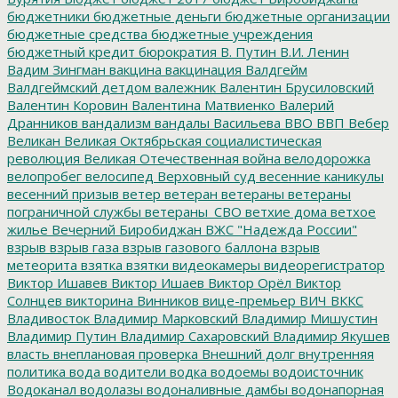
бюджетники
бюджетные деньги
бюджетные организации
бюджетные средства
бюджетные учреждения
бюджетный кредит
бюрократия
В. Путин
В.И. Ленин
Вадим Зингман
вакцина
вакцинация
Валдгейм
Валдгеймский детдом
валежник
Валентин Брусиловский
Валентин Коровин
Валентина Матвиенко
Валерий
Дранников
вандализм
вандалы
Васильева
ВВО
ВВП
Вебер
Великан
Великая Октябрьская социалистическая
революция
Великая Отечественная война
велодорожка
велопробег
велосипед
Верховный суд
весенние каникулы
весенний призыв
ветер
ветеран
ветераны
ветераны
пограничной службы
ветераны_СВО
ветхие дома
ветхое
жилье
Вечерний Биробиджан
ВЖС "Надежда России"
взрыв
взрыв газа
взрыв газового баллона
взрыв
метеорита
взятка
взятки
видеокамеры
видеорегистратор
Виктор Ишавев
Виктор Ишаев
Виктор Орёл
Виктор
Солнцев
викторина
Винников
вице-премьер
ВИЧ
ВККС
Владивосток
Владимир Марковский
Владимир Мишустин
Владимир Путин
Владимир Сахаровский
Владимир Якушев
власть
внеплановая проверка
Внешний долг
внутренняя
политика
вода
водители
водка
водоемы
водоисточник
Водоканал
водолазы
водоналивные дамбы
водонапорная