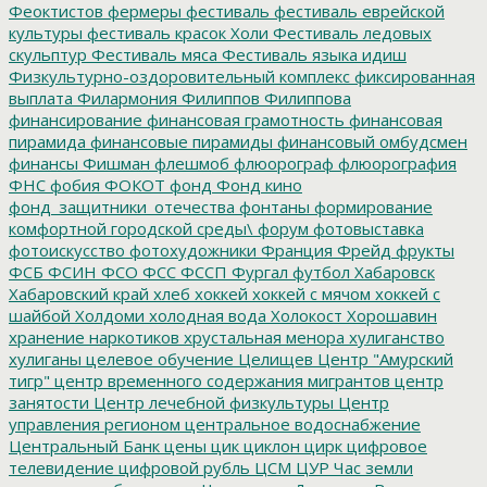
Феоктистов
фермеры
фестиваль
фестиваль еврейской
культуры
фестиваль красок Холи
Фестиваль ледовых
скульптур
Фестиваль мяса
Фестиваль языка идиш
Физкультурно-оздоровительный комплекс
фиксированная
выплата
Филармония
Филиппов
Филиппова
финансирование
финансовая грамотность
финансовая
пирамида
финансовые пирамиды
финансовый омбудсмен
финансы
Фишман
флешмоб
флюорограф
флюорография
ФНС
фобия
ФОКОТ
фонд
Фонд кино
фонд_защитники_отечества
фонтаны
формирование
комфортной городской среды\
форум
фотовыставка
фотоискусство
фотохудожники
Франция
Фрейд
фрукты
ФСБ
ФСИН
ФСО
ФСС
ФССП
Фургал
футбол
Хабаровск
Хабаровский край
хлеб
хоккей
хоккей с мячом
хоккей с
шайбой
Холдоми
холодная вода
Холокост
Хорошавин
хранение наркотиков
хрустальная менора
хулиганство
хулиганы
целевое обучение
Целищев
Центр "Амурский
тигр"
центр временного содержания мигрантов
центр
занятости
Центр лечебной физкультуры
Центр
управления регионом
центральное водоснабжение
Центральный Банк
цены
цик
циклон
цирк
цифровое
телевидение
цифровой рубль
ЦСМ
ЦУР
Час земли