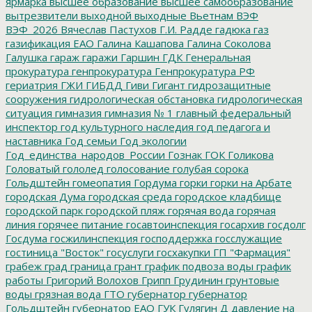
ярмарка
высшее образование
высшее самообразование
вытрезвители
выходной
выходные
Вьетнам
ВЭФ
ВЭФ_2026
Вячеслав Пастухов
Г.И. Радде
гадюка
газ
газификация ЕАО
Галина Кашапова
Галина Соколова
Галушка
гараж
гаражи
Гаршин
ГДК
Генеральная
прокуратура
генпрокуратура
Генпрокуратура РФ
гериатрия
ГЖИ
ГИБДД
Гиви
Гигант
гидрозащитные
сооружения
гидрологическая обстановка
гидрологическая
ситуация
гимназия
гимназия № 1
главный федеральный
инспектор
год культурного наследия
год педагога и
наставника
Год семьи
Год экологии
Год_единства_народов_России
Гознак
ГОК
Голикова
Головатый
гололед
голосование
голубая сорока
Гольдштейн
гомеопатия
Гордума
горки
горки на Арбате
городская Дума
городская среда
городское кладбище
городской парк
городской пляж
горячая вода
горячая
линия
горячее питание
госавтоинспекция
госархив
госдолг
Госдума
госжилинспекция
господдержка
госслужащие
гостиница "Восток"
госуслуги
госхакупки
ГП "Фармация"
грабеж
град
граница
грант
график подвоза воды
график
работы
Григорий Волохов
Грипп
Грудинин
грунтовые
воды
грязная вода
ГТО
губернатор
губернатор
Гольдштейн
губернатор ЕАО
ГУК
Гулягин
Д
давление на