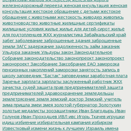
железнодорожный переезд
женская кнсультация
женская
консультация
жестокое обращение с детьми
жестокое
обращение с животными
жестокость
живодер
живопись
животноводство
животные
жилищные сертификаты
жилищные условия
жилье
жилье для детей-сирот
жильё
для подтопленцев
ЖКХ
журналистика
Забайкальский край
забег
заболевание
заброшенные здания
заброшенные
земли
ЗАГС
задержание
задолженность
займ
заказник
Ульдура
заказник Ульдуры
закон
Законодательное
Собрание
законодательство
законопреокт
законопроект
законороект
Заксобрание
Заксобрание ЕАО
заморозка
пенсионных накоплений
заморозки
занятость
запись в
школу
заповедник "Бастак"
заповедники
заработная плата
Заречье
зарплата
зарплаты
заслуженный работник ЖКХ
зачистка_судей
защита прав предпринимателей
защита
предпринимателей
здравоохранение
земледельцы
землетрясение
земля
земский доктор
Земский_учитель
зима пришла
змеи
змея
золотой губернатор
Золотухин
золотые медалисты
зоозащитники
Иван Благодырь
Иван
Голунов
Иван Проходцев
ИВЛ
ивс
Игорь Ткачев
игрушки
идиш
избиение
избирательная кампания
избирком
Известковый
измени жизнь к лучшему
Израиль
имена