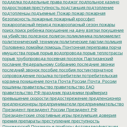
подделка
поддельные права
поджог
подпольное казино
подростковая преступность
подстанция
подтопление
подтопленцы
подъемные
Пожар
пожар
пожарная
безопасность
пожарные
пожарный кроссфит
пожароопасный период
пожароопасный сезон
пожары
поиск
поиск ребенка
покушение на дачу взятки
покушение
на убийство
полезное
полигон
поликлиника
полиомиелит
политехнический техникум
политические партии
полиция
Половинко
помойки
помощь
Понтонная переправа
порча
имущества
порыв
порыв водопровода
порыв теплотрассы
порыв трубопровода
посевная
поселок Партизанский
послание Федеральному Собранию
последние звонки
последний звонок
пособие
пособия
постинтернатное
сопровождение
посылка
потребители
потребительская
корзина
похищение
почта
Почта России
Почта_России
пошлины
правительство
правительство ЕАО
правительство РФ
праздник
праздники
праймериз
превышение скорости
предостережение
предпенсионер
предпенсионеры
предприниматели
предпринимательство
Президент
президент России
Президент РФ
Президентские спортивные игры
презумпция доверия
премия
препараты
преступление
преступность
Приамурский
Приамурье
приборы фотовидеофиксации