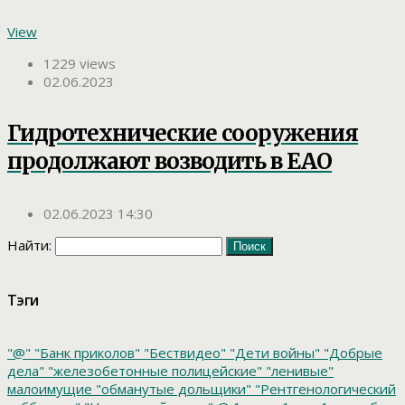
View
1229 views
02.06.2023
Гидротехнические сооружения
продолжают возводить в ЕАО
02.06.2023 14:30
Найти:
Тэги
"@"
"Банк приколов"
"Бествидео"
"Дети войны"
"Добрые
дела"
"железобетонные полицейские"
"ленивые"
малоимущие
"обманутые дольщики"
"Рентгенологический