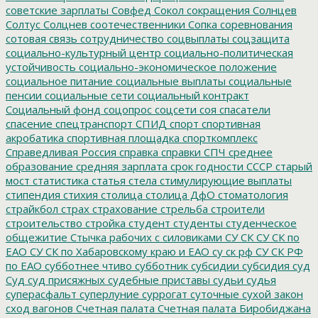
советские зарплаты
Совфед
Сокол
сокращения
Солнцев
Солтус
Солцнев
соотечественники
Сопка
соревнования
сотовая связь
сотрудничество
соцвыплаты
соцзащита
социально-культурный центр
социально-политическая
устойчивость
социально-экономическое положение
социальное питание
социальные выплаты
социальные
пенсии
социальные сети
социальный контракт
Социальный фонд
соцопрос
соцсети
соя
спасатели
спасение
спецтранспорт
СПИД
спорт
спортивная
акробатика
спортивная площадка
спорткомплекс
Справедливая Россия
справка
справки
СПЧ
среднее
образование
средняя зарплата
срок годности
СССР
старый
мост
статистика
статья
стела
стимулирующие выплаты
стипендия
стихия
столица
столица ДфО
стоматология
страйкбол
страх
страхование
стрельба
строители
строительство
стройка
студент
студенты
студенческое
общежитие
Стычка рабочих с силовиками
СУ СК
СУ СК по
ЕАО
СУ СК по Хабаровскому краю и ЕАО
су ск рф
СУ СК РФ
по ЕАО
субботнее чтиво
субботник
субсидии
субсидия
суд
Суд
суд присяжных
судебные приставы
судьи
судья
суперасфальт
суперлуние
суррогат
суточные
сухой закон
сход вагонов
Счетная палата
Счетная палата Биробиджана