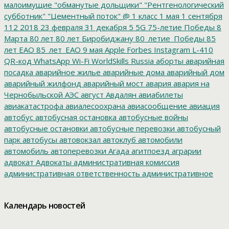
малоимущие
"обманутые дольщики"
"Рентгенологический
субботник"
"Цементный поток"
@
1 класс
1 мая
1 сентября
112
2018
23 февраля
31 декабря
5
5G
75-летие Победы
8
Марта
80 лет
80 лет Биробиджану
80_летие_Победы
85
лет ЕАО
85_лет_ЕАО
9 мая
Apple
Forbes
Instagram
L-410
QR-код
WhatsApp
Wi-Fi
WorldSkills Russia
аборты
аварийная
посадка
аварийное жилье
аварийные дома
аварийный дом
аварийный жилфонд
аварийный мост
авария
авария на
Чернобыльской АЭС
август
Авдалян
авиабилеты
авиакатастрофа
авиалесоохрана
авиасообщение
авиация
автобус
автобусная остановка
автобусные войны
автобусные остановки
автобусные перевозки
автобусный
парк
автобусы
автовокзал
автоклуб
автомобили
автомобиль
автоперевозки
Агада
агитпоезд
аграрии
адвокат
Адвокаты
административная комиссия
административная ответственность
административное
дело
администрация президента
азартные игры
азимут
АЗС
Акименко
активист
акция
акция протеста
Александр
Календарь новостей
Буксман
Александр Винников
Александр Головатый
Александр Золотухин
Александр Козлов
Александр