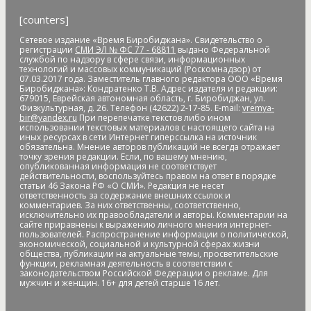
Банк России
банки
банкноты
банковская карта
[counters]
банковские_карты
банковский роуминг
банкротство
барельеф
баскетбол
Бастак
Бастрыкин
батут
Бедность
Сетевое издание «Время Биробиджана». Свидетельство о
регистрации
СМИ ЭЛ № ФС 77 - 68811
выдано Федеральной
бездомные
бездомные животные
безналичные платежи
службой по надзору в сфере связи, информационных
технологий и массовых коммуникаций (Роскомнадзор) от
Безопасное колесо-2019
безопасность
Безопасные и
07.03.2017 года. Заместитель главного редактора ООО «Время
качественные дороги
безработица
белка
бензин
Беринг
Биробиджана»: Кондратенко Т.В. Адрес издателя и редакции:
679015, Еврейская автономная область, г. Биробиджан, ул.
Берл Лазар
бесплатные лекарства
Бессмертные дела
Физкультурная, д. 26. Телефон (42622) 2-17-85. E-mail:
vremya-
Бессмертный полк
бесхозяйственность
бешенство
bir@yandex.ru
При перепечатке текстов либо ином
использовании текстовых материалов с настоящего сайта на
библиотека
бизнес
бизнес без поддержки
бизнес-
иных ресурсах в сети Интернет гиперссылка на источник
омбудсмен
биометрия
Бира
Биракан
Бирария
БирЗСТ
обязательна. Мнение авторов публикаций не всегда отражает
точку зрения редакции. Если, по вашему мнению,
Биробидажан
Биробиджан
Биробиджан-2
опубликованная информация не соответствует
действительности, воспользуйтесь правом на ответ в порядке
Биробиджанская воспитательная колония
статьи 46 Закона РФ «О СМИ». Редакция не несет
Биробиджанская таможня
Биробиджанская ТЭЦ
ответственность за содержание внешних ссылок и
комментариев. За них ответственны, соответственно,
Биробиджанский Арбат
Биробиджанский военный
исключительно их правообладатели и авторы. Комментарии на
гарнизонный суд
Биробиджанский колледж культуры и
сайте приравнены к выражению личного мнения интернет-
пользователей. Распространение информации о политической,
искусств
Биробиджанский район
Бирофельд
биткоин
экономической, социальной и культурной сферах жизни
битумная яма
битумная_яма
битумное болото
битумные
общества, публикации на актуальные темы, просветительские
функции, рекламная деятельность в соответствии с
ямы
Благовещенск
Благовещенский кафедральный собор
законодательством Российской Федерации о рекламе. Для
мужчин и женщин. 16+ для детей старше 16 лет.
Благословенное
благотворитель года
благотворительная
акция
благотворительная деятельность