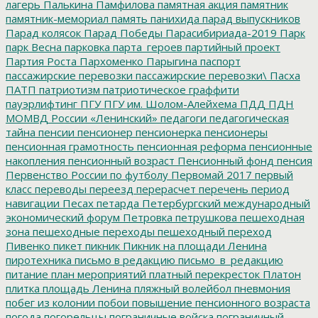
лагерь
Палькина
Памфилова
памятная акция
памятник
памятник-мемориал
память
панихида
парад выпускников
Парад колясок
Парад Победы
Парасибириада-2019
Парк
парк Весна
парковка
парта_героев
партийный проект
Партия Роста
Пархоменко
Парыгина
паспорт
пассажирские перевозки
пассажирские перевозки\
Пасха
ПАТП
патриотизм
патриотическое граффити
пауэрлифтинг
ПГУ
ПГУ им. Шолом-Алейхема
ПДД
ПДН
МОМВД России «Ленинский»
педагоги
педагогическая
тайна
пенсии
пенсионер
пенсионерка
пенсионеры
пенсионная грамотность
пенсионная реформа
пенсионные
накопления
пенсионный возраст
Пенсионный фонд
пенсия
Первенство России по футболу
Первомай 2017
первый
класс
переводы
переезд
перерасчет
перечень
период
навигации
Песах
петарда
Петербургский международный
экономический форум
Петровка
петрушкова
пешеходная
зона
пешеходные переходы
пешеходный переход
Пивенко
пикет
пикник
Пикник на площади Ленина
пиротехника
письмо в редакцию
письмо_в_редакцию
питание
план мероприятий
платный перекресток
Платон
плитка
площадь Ленина
пляжный волейбол
пневмония
побег из колонии
побои
повышение пенсионного возраста
погода
погорельцы
пограничные войска
пограничный