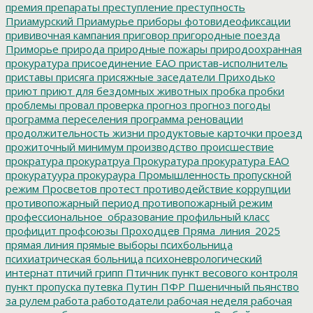
премия
препараты
преступление
преступность
Приамурский
Приамурье
приборы фотовидеофиксации
прививочная кампания
приговор
пригородные поезда
Приморье
природа
природные пожары
природоохранная
прокуратура
присоединение ЕАО
пристав-исполнитель
приставы
присяга
присяжные заседатели
Приходько
приют
приют для бездомных животных
пробка
пробки
проблемы
провал
проверка
прогноз
прогноз погоды
программа переселения
программа реновации
продолжительность жизни
продуктовые карточки
проезд
прожиточный минимум
производство
происшествие
прократура
прокуратруа
Прокуратура
прокуратура ЕАО
прокуратуура
прокураура
Промышленность
пропускной
режим
Просветов
протест
противодействие коррупции
противопожарный период
противопожарный режим
профессиональное_образование
профильный класс
профицит
профсоюзы
Проходцев
Пряма_линия_2025
прямая линия
прямые выборы
психбольница
психиатрическая больница
психоневрологический
интернат
птичий грипп
Птичник
пункт весового контроля
пункт пропуска
путевка
Путин
ПФР
Пшеничный
пьянство
за рулем
работа
работодатели
рабочая неделя
рабочая