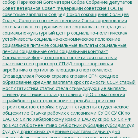
собор Парижской Богоматери
Собра
Собрание депутатов
Совет ветеранов
Совет Федерации
советские ГОСТы
советские зарплаты
Совфед
Сокол
сокращения
Солнцев
Солтус
Солцнев
соотечественники
Сопка
соревнования
сотовая связь
сотрудничество
соцвыплаты
соцзащита
социально-культурный центр
социально-политическая
устойчивость
социально-экономическое положение
социальное питание
социальные выплаты
социальные
пенсии
социальные сети
социальный контракт
Социальный фонд
соцопрос
соцсети
соя
спасатели
спасение
спецтранспорт
СПИД
спорт
спортивная
акробатика
спортивная площадка
спорткомплекс
Справедливая Россия
справка
справки
СПЧ
среднее
образование
средняя зарплата
срок годности
СССР
старый
мост
статистика
статья
стела
стимулирующие выплаты
стипендия
стихия
столица
столица ДфО
стоматология
страйкбол
страх
страхование
стрельба
строители
строительство
стройка
студент
студенты
студенческое
общежитие
Стычка рабочих с силовиками
СУ СК
СУ СК по
ЕАО
СУ СК по Хабаровскому краю и ЕАО
су ск рф
СУ СК РФ
по ЕАО
субботнее чтиво
субботник
субсидии
субсидия
суд
Суд
суд присяжных
судебные приставы
судьи
судья
суперасфальт
суперлуние
суррогат
суточные
сухой закон