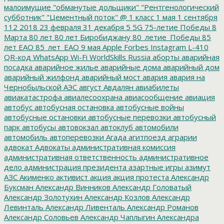
малоимущие
"обманутые дольщики"
"Рентгенологический
субботник"
"Цементный поток"
@
1 класс
1 мая
1 сентября
112
2018
23 февраля
31 декабря
5
5G
75-летие Победы
8
Марта
80 лет
80 лет Биробиджану
80_летие_Победы
85
лет ЕАО
85_лет_ЕАО
9 мая
Apple
Forbes
Instagram
L-410
QR-код
WhatsApp
Wi-Fi
WorldSkills Russia
аборты
аварийная
посадка
аварийное жилье
аварийные дома
аварийный дом
аварийный жилфонд
аварийный мост
авария
авария на
Чернобыльской АЭС
август
Авдалян
авиабилеты
авиакатастрофа
авиалесоохрана
авиасообщение
авиация
автобус
автобусная остановка
автобусные войны
автобусные остановки
автобусные перевозки
автобусный
парк
автобусы
автовокзал
автоклуб
автомобили
автомобиль
автоперевозки
Агада
агитпоезд
аграрии
адвокат
Адвокаты
административная комиссия
административная ответственность
административное
дело
администрация президента
азартные игры
азимут
АЗС
Акименко
активист
акция
акция протеста
Александр
Буксман
Александр Винников
Александр Головатый
Александр Золотухин
Александр Козлов
Александр
Левинталь
Александр Ливенталь
Александр Романов
Александр Соловьев
Александр Чаплыгин
Александра