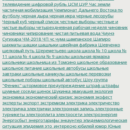
телевидение
цифровой рубль
ЦСМ
ЦУР
Час земли
частичная мобилизация
Чемпионат Дальнего Востока по
футболу
черная дыра
черная икра
черные лесорубы
Черный куб
черный список
честные выборы
честные и
чистые выборы
четырехдневная рабочая неделя
чиновник
чиновники
чипирование
чистая питьевая вода
Чиунэ
Сугихара
ЧМ-2018
ЧП
чс
чума
шампанское
Шапиро
шахматы
шашки
шашлыки
швейная фабрика
Шевченко
шелковый путь
Шереметьево
школа
школа № 10
школа №
11
школа № 4
школа № 9
школы
школьная ярмарка
школьники
школьница из Томсино
школьное образование
школьное питание
школьные автобусы
школьные
завтраки
школьные каникулы
школьные перевозки
школьные поборы
школьный автобус
Шоу группа
"Феникс"
штормовое предупреждение
штраф
штрафы
шумные соседи
щенок
Щукинка
эвакуация
экология
экономика
экономический кризис
экономия
экофест
эксперты
экспорт
экстремизм
электрика
электричество
электричка
электрички
электронная запись
электронные
турникеты
электроплита
электросети
электроэнергия
Энергосбыт
энерготарифы
энкаунтер
эпидемиологическая
ситуация
эпидемия
это_интересно
юбилей
юмор
Юные