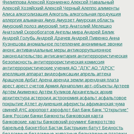
Филиппова
Алексей Корниенко
Алексей Навальный
Алексей Хозяйский
Алексей Черный
Алеппо
алименты
Алиса
алкоголизация
Алкоголь
алкогольная продукция
аллергия
альманах
Амур
Амурзет
Амурская область
Амурский полоз
амурский тигр
Анатолий Мелешко
Анатолий Скоробогатов
Ангелы мира
Андрей Бялик
Андрей Голубь
Андрей Драчев
Андрей Пивенко
Анна
Кузнецова
аномальное потепление
анонимные звонки
анонс
антивандальные меры
антикоррупционное
законодательство
антисанитария
антитеррористическая
безопасность
антитеррористическая комиссия
антитеррористические учения
АО "ДГК"
АО "ДРСК"
апелляция
аппарат видеофиксации
апрель
аптека
Арашуков
Арбат
Арена
аренда земли
арендная плата
арест
арест счетов
Армия
Арнаполин
арт-объекты
Артеев
Артём Акименко
Артём Куликов
Архангельск
архив
архитектура
астероид
астрономия
асфальт
асфальтовое
покрытие
Атлет
аудиенция
аферисты
африканская чума
свиней
АЧС
аэропорт
аэрофлот
бал
банк
банк "Открытие"
Банк России
банки
банкноты
банковская карта
банковские_карты
банковский роуминг
банкротство
барельеф
баскетбол
Бастак
Бастрыкин
батут
Бедность
бездомные
бездомные животные
безналичные платежи