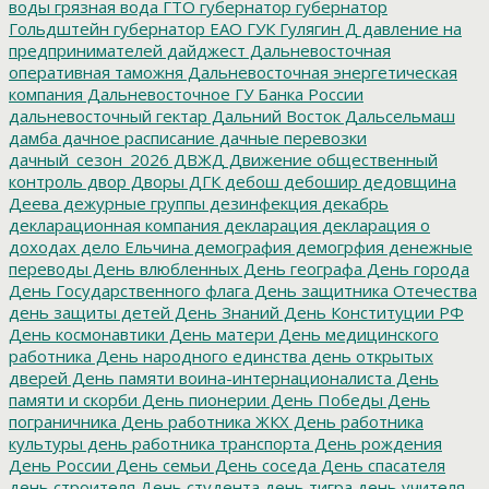
воды
грязная вода
ГТО
губернатор
губернатор
Гольдштейн
губернатор ЕАО
ГУК
Гулягин
Д
давление на
предпринимателей
дайджест
Дальневосточная
оперативная таможня
Дальневосточная энергетическая
компания
Дальневосточное ГУ Банка России
дальневосточный гектар
Дальний Восток
Дальсельмаш
дамба
дачное расписание
дачные перевозки
дачный_сезон_2026
ДВЖД
Движение общественный
контроль
двор
Дворы
ДГК
дебош
дебошир
дедовщина
Деева
дежурные группы
дезинфекция
декабрь
декларационная компания
декларация
декларация о
доходах
дело Ельчина
демография
демогрфия
денежные
переводы
День влюбленных
День географа
День города
День Государственного флага
День защитника Отечества
день защиты детей
День Знаний
День Конституции РФ
День космонавтики
День матери
День медицинского
работника
День народного единства
день открытых
дверей
День памяти воина-интернационалиста
День
памяти и скорби
День пионерии
День Победы
День
пограничника
День работника ЖКХ
День работника
культуры
день работника транспорта
День рождения
День России
День семьи
День соседа
День спасателя
день строителя
День студента
день тигра
день учителя