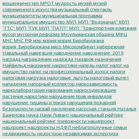
мошенничество
МРОТ
мудрость
музей
музей
современного искусства
музыкальный спектакль
муниципалитеты
муниципальная программа
муниципальное имущество
МУП
МУП "Водоканал"
МУП
"ГТС"
МУП "ГУК
МУП "ПАТП"
МУП "Транспортная компания
мусор
мусорная реформа
Мусульманская община
МФЦ
МЧС
МЧС РФ
мэр
мэрия
мэрия Биробиджана
мэрия_Биробиджана
мясо
Мясокомбинат
набережная
Навальный
навигация
наводнение
наводнение_2019
награда
награждение
надежда
Назаров
назначения
Найфельд
наказание
накркотики
наледь
налог
налог на
имущество
налог на профессиональный доход
налоги
налоговая нагрузка
налоговые_льготы
налоговый вычет
нападение
напорный коллектор
наркозависимость
нарколаборатория
наркомания
наркосодержащие
растения
наркотики
нарушение прав инвалидов
нарушение тишины и покоя
нарушения пожарной
безопасности
насвай
население
насосная станция
Наталья
Баженова
наука
Наум Ливант
национальный рейтинг
национальный рейтинг тревожности
наципроект
нацпроект
нацпроекты
НДФЛ
неблагополучные семьи
недвижимость
недострои
независимая экспертиза