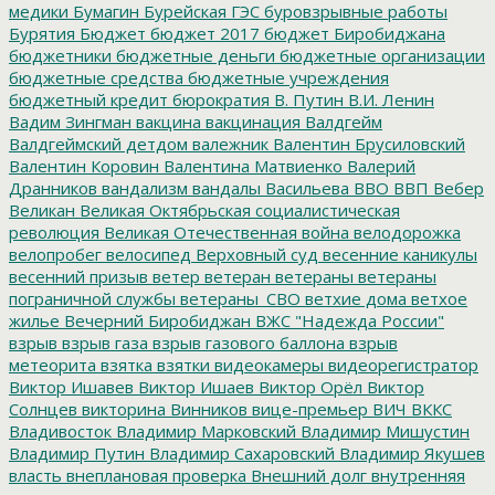
медики
Бумагин
Бурейская ГЭС
буровзрывные работы
Бурятия
Бюджет
бюджет 2017
бюджет Биробиджана
бюджетники
бюджетные деньги
бюджетные организации
бюджетные средства
бюджетные учреждения
бюджетный кредит
бюрократия
В. Путин
В.И. Ленин
Вадим Зингман
вакцина
вакцинация
Валдгейм
Валдгеймский детдом
валежник
Валентин Брусиловский
Валентин Коровин
Валентина Матвиенко
Валерий
Дранников
вандализм
вандалы
Васильева
ВВО
ВВП
Вебер
Великан
Великая Октябрьская социалистическая
революция
Великая Отечественная война
велодорожка
велопробег
велосипед
Верховный суд
весенние каникулы
весенний призыв
ветер
ветеран
ветераны
ветераны
пограничной службы
ветераны_СВО
ветхие дома
ветхое
жилье
Вечерний Биробиджан
ВЖС "Надежда России"
взрыв
взрыв газа
взрыв газового баллона
взрыв
метеорита
взятка
взятки
видеокамеры
видеорегистратор
Виктор Ишавев
Виктор Ишаев
Виктор Орёл
Виктор
Солнцев
викторина
Винников
вице-премьер
ВИЧ
ВККС
Владивосток
Владимир Марковский
Владимир Мишустин
Владимир Путин
Владимир Сахаровский
Владимир Якушев
власть
внеплановая проверка
Внешний долг
внутренняя