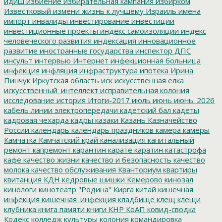
идиш
избиение
избирательная кампания
избирком
Известковый
измени жизнь к лучшему
Израиль
имена
импорт
инвалиды
инвестирование
инвестиции
инвестиционные проекты
индекс самоизоляции
индекс
человеческого развития
индексация
инновационное
развитие
иностранные государства
инспектор ДПС
инсульт
интервью
Интернет
инфекционная больница
инфекция
инфляция
инфраструктура
ипотека
Ирина
Пинчук
Иркутская область
иск
искусственная елка
искусственный_интеллект
исправительная колония
исследование
история
Итоги-2017
июль
июнь
июнь_2026
кабель линии электропередачи
кадетский бал
кадеты
кадровая чехарда
кадры
казаки
Казань
Казначейство
России
календарь
календарь праздников
камера
камеры
Камчатка
Камчатский край
канализация
капитальный
ремонт
капремонт
карантин
карате
каратин
катастрофа
кафе
качество жизни
качество и безопасность
качество
молока
качество обслуживания
Кванториум
квартиры
квитанция
КДН
кедровые шишки
Кемерово
кинозал
кинологи
кинотеатр "Родина"
Кирга
китай
кишечная
инфекция
кишечная_инфекция
кладбище
клещ
клещи
клубника
книга памяти
книги
КНР
КоАП
ковид-сводка
Кодекс
колледж культуры
колония
командировка