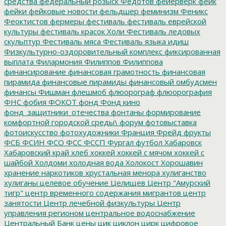
средства
федеральный розыск
Федотов
фейерверк
фейк
фейки
фейковые новости
фельдшер
феминизм
Феникс
Феоктистов
фермеры
фестиваль
фестиваль еврейской
культуры
фестиваль красок Холи
Фестиваль ледовых
скульптур
Фестиваль мяса
Фестиваль языка идиш
Физкультурно-оздоровительный комплекс
фиксированная
выплата
Филармония
Филиппов
Филиппова
финансирование
финансовая грамотность
финансовая
пирамида
финансовые пирамиды
финансовый омбудсмен
финансы
Фишман
флешмоб
флюорограф
флюорография
ФНС
фобия
ФОКОТ
фонд
Фонд кино
фонд_защитники_отечества
фонтаны
формирование
комфортной городской среды\
форум
фотовыставка
фотоискусство
фотохудожники
Франция
Фрейд
фрукты
ФСБ
ФСИН
ФСО
ФСС
ФССП
Фургал
футбол
Хабаровск
Хабаровский край
хлеб
хоккей
хоккей с мячом
хоккей с
шайбой
Холдоми
холодная вода
Холокост
Хорошавин
хранение наркотиков
хрустальная менора
хулиганство
хулиганы
целевое обучение
Целищев
Центр "Амурский
тигр"
центр временного содержания мигрантов
центр
занятости
Центр лечебной физкультуры
Центр
управления регионом
центральное водоснабжение
Центральный Банк
цены
цик
циклон
цирк
цифровое