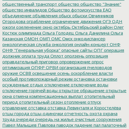
общественный транспорт
общество
общество "Знание"
общество инвалидов
Общество фотоискусства ЕАО
объединение
объявления
обыск
обыски
Овчинников
Огородова
ограбление
ограничение движения
ОГЭ
ОДН
ожоги
озеленение
окно
октябрь
Октябрьский район
Олег
Костюк
олимпиада
Ольга Голодец
Ольга Данилина
Ольга
Казанская
ОМОН
ОМП
ОМС
Омск
онкодиспансер
онкологическая служба
онкология
онлайн-концерт
ОНФ
ОНФ "Генеральная уборка"
опасные сайты
ОПГ
операция
должник
оплата труда
Оплот
оползень
оппозиция
оправдательный приговор
опровержение
опрос
оптимизация
ОПФР
ОРВИ
организация пчеловодов
оружие
ОСВВ
освещение
осень
оскорбление власти
особый противопожарный режим
остановка
остановки
осужденные
отдых
отключение
отключение воды
отключение горячей воды
открытое обращение
открытые
окна
отмена компенсационных выплат
отопительный
период
отопительный сезон
отопление
отпуск
отравление
отставка
отставка Левинталя и Коростелёва
отцы города
отцы-одиночки
отчетность
охота
охрана
труда
очереди
очередь на жилье
очистные сооружения
Павел Малышев
Павлова
паводок
падение
пал
палаточный