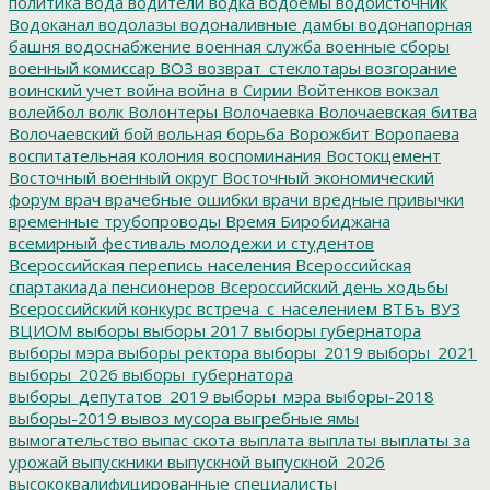
политика
вода
водители
водка
водоемы
водоисточник
Водоканал
водолазы
водоналивные дамбы
водонапорная
башня
водоснабжение
военная служба
военные сборы
военный комиссар
ВОЗ
возврат_стеклотары
возгорание
воинский учет
война
война в Сирии
Войтенков
вокзал
волейбол
волк
Волонтеры
Волочаевка
Волочаевская битва
Волочаевский бой
вольная борьба
Ворожбит
Воропаева
воспитательная колония
воспоминания
Востокцемент
Восточный военный округ
Восточный экономический
форум
врач
врачебные ошибки
врачи
вредные привычки
временные трубопроводы
Время Биробиджана
всемирный фестиваль молодежи и студентов
Всероссийская перепись населения
Всероссийская
спартакиада пенсионеров
Всероссийский день ходьбы
Всероссийский конкурс
встреча_с_населением
ВТБъ
ВУЗ
ВЦИОМ
выборы
выборы 2017
выборы губернатора
выборы мэра
выборы ректора
выборы_2019
выборы_2021
выборы_2026
выборы_губернатора
выборы_депутатов_2019
выборы_мэра
выборы-2018
выборы-2019
вывоз мусора
выгребные ямы
вымогательство
выпас скота
выплата
выплаты
выплаты за
урожай
выпускники
выпускной
выпускной_2026
высококвалифицированные специалисты