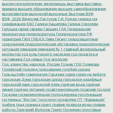
высокотехнологичная_медпомощь
выставка
выставка-
ярмарка
высшее образование
высшее самообразование
вытрезвители
выходной
выходные
Вьетнам
ВЭФ
ВЭФ_2026
Вячеслав Пастухов
Г.И. Радде
гадюка
газ
газификация ЕАО
Галина Кашапова
Галина Соколова
Галушка
гараж
гаражи
Гаршин
ГДК
Генеральная
прокуратура
генпрокуратура
Генпрокуратура РФ
гериатрия
ГЖИ
ГИБДД
Гиви
Гигант
гидрозащитные
сооружения
гидрологическая обстановка
гидрологическая
ситуация
гимназия
гимназия № 1
главный федеральный
инспектор
год культурного наследия
год педагога и
наставника
Год семьи
Год экологии
Год_единства_народов_России
Гознак
ГОК
Голикова
Головатый
гололед
голосование
голубая сорока
Гольдштейн
гомеопатия
Гордума
горки
горки на Арбате
городская Дума
городская среда
городское кладбище
городской парк
городской пляж
горячая вода
горячая
линия
горячее питание
госавтоинспекция
госархив
госдолг
Госдума
госжилинспекция
господдержка
госслужащие
гостиница "Восток"
госуслуги
госхакупки
ГП "Фармация"
грабеж
град
граница
грант
график подвоза воды
график
работы
Григорий Волохов
Грипп
Грудинин
грунтовые