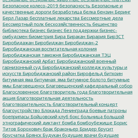
Безопасное колесо-2019
безопасность
Безопасные и
качественные дороги
безработица
белка
бензин
Беринг
Берл Лазар
бесплатные лекарства
Бессмертные дела
Бессмертный полк
бесхозяйственность
бешенство
библиотека
бизнес
бизнес без поддержки
бизнес-
омбудсмен
биометрия
Бира
Биракан
Бирария
БирЗСТ
Биробидажан
Биробиджан
Биробиджан-2
Биробиджанская воспитательная колония
Биробиджанская таможня
Биробиджанская ТЭЦ
Биробиджанский Арбат
Биробиджанский военный
гарнизонный суд
Биробиджанский колледж культуры и
искусств
Биробиджанский район
Бирофельд
биткоин
битумная яма
битумная_яма
битумное болото
битумные
ямы
Благовещенск
Благовещенский кафедральный собор
Благословенное
благотворитель года
благотворительная
акция
благотворительная деятельность
благотворительность
благотворительный концерт
благоустройство
Блокада Ленинграда
боевые патроны
боеприпасы
Бойцовский клуб
бокс
больница
большой
этнографический диктант
бомба
бомбоубежище
Борис
Титов
Борохович
брак
браконьер
Бридер
брусит
брусчатка
Брянск
Будукан
будущие врачи
будущие