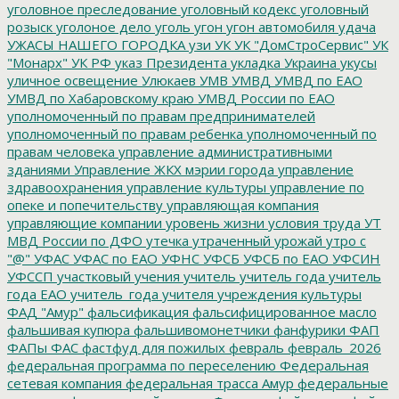
уголовное преследование
уголовный кодекс
уголовный
розыск
уголоное дело
уголь
угон
угон автомобиля
удача
УЖАСЫ НАШЕГО ГОРОДКА
узи
УК
УК "ДомСтроСервис"
УК
"Монарх"
УК РФ
указ Президента
укладка
Украина
укусы
уличное освещение
Улюкаев
УМВ
УМВД
УМВД по ЕАО
УМВД по Хабаровскому краю
УМВД России по ЕАО
уполномоченный по правам предпринимателей
уполномоченный по правам ребенка
уполномоченный по
правам человека
управление административными
зданиями
Управление ЖКХ мэрии города
управление
здравоохранения
управление культуры
управление по
опеке и попечительству
управляющая компания
управляющие компании
уровень жизни
условия труда
УТ
МВД России по ДФО
утечка
утраченный урожай
утро с
"@"
УФАС
УФАС по ЕАО
УФНС
УФСБ
УФСБ по ЕАО
УФСИН
УФССП
участковый
учения
учитель
учитель года
учитель
года ЕАО
учитель_года
учителя
учреждения культуры
ФАД "Амур"
фальсификация
фальсифицированное масло
фальшивая купюра
фальшивомонетчики
фанфурики
ФАП
ФАПы
ФАС
фастфуд для пожилых
февраль
февраль_2026
федеральная программа по переселению
Федеральная
сетевая компания
федеральная трасса Амур
федеральные