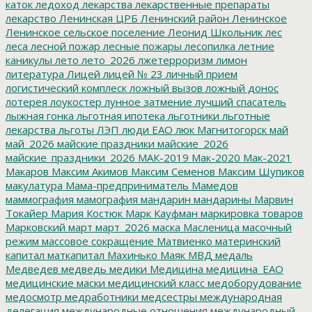
каток
ледоход
лекарства
лекарственные препараты
лекарство
Ленинская ЦРБ
Ленинский район
Ленинское
Ленинское сельское поселение
Леонид Школьник
лес
леса
лесной пожар
лесные пожары
лесопилка
летние
каникулы
лето
лето_2026
лжетерроризм
лимон
литература
Лицей
лицей № 23
личный прием
логистический комплеск
ложный вызов
ложный донос
лотерея
лоукостер
лунное затмение
лучший спасатель
лыжная гонка
льготная ипотека
льготники
льготные
лекарства
льготы
ЛЭП
люди ЕАО
люк
Магнитогорск
май
май_2026
майские праздники
майские_2026
майские_праздники_2026
МАК-2019
Мак-2020
Мак-2021
Макаров
Максим Акимов
Максим Семенов
Максим Шупиков
макулатура
Мама-предприниматель
Мамедов
маммография
мамография
мандарин
мандарины
Марвин
Токайер
Мария Костюк
Марк Кауфман
маркировка товаров
Марковский
март
март_2026
маска
Масленица
масочный
режим
массовое сокращение
Матвиенко
материнский
капитал
маткапитал
Махинько
Маяк
МВД
медаль
Медведев
медведь
медики
Медицина
медицина_ЕАО
медицинские маски
медицинский класс
медоборудование
медосмотр
медработники
медсестры
международная
делегация
международные отношения
международный