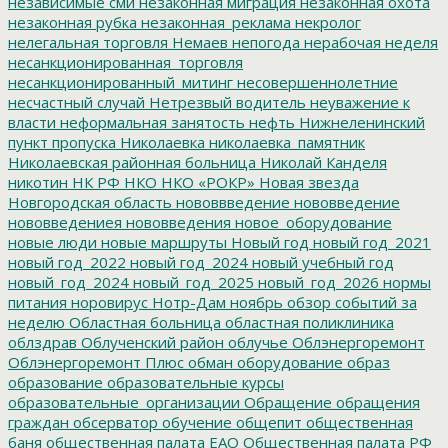
независимые сми
незаконная миграция
незаконная охота
незаконная рубка
незаконная_реклама
некролог
нелегальная торговля
Немаев
непогода
нерабочая неделя
несанкционированная_торговля
несанкционированный_митинг
несовершеннолетние
несчастный случай
Нетрезвый водитель
неуважение к
власти
неформальная занятость
нефть
Нижнеленинский
пункт пропуска
Николаевка
николаевка_памятник
Николаевская районная больница
Николай Канделя
никотин
НК РФ
НКО
НКО «РОКР»
Новая звезда
Новгородская область
нововвведение
нововведение
нововведениея
нововведения
новое_оборудование
новые люди
новые маршруты
Новый год
новый год_2021
новый год_2022
новый год_2024
новый учебный год
новый_год_2024
новый_год_2025
новый_год_2026
нормы
питания
норовирус
Нотр-Дам
ноябрь
обзор событий за
неделю
Областная больница
областная поликлиника
облздрав
Облученский район
облучье
Облэнергоремонт
Облэнергоремонт Плюс
обман
оборудование
образ
образование
образовательные курсы
образовательные_организации
Обращение
обращения
граждан
обсерватор
обучение
общепит
общественная
баня
общественная палата ЕАО
Общественная палата РФ