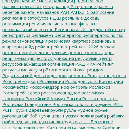
поездка
рабочие места
радиация
радон
Разбой
развлекательный центр
развод
Раздольное
размыв
берегов
ракеты
Рамазанов
РАН
РАНХиГС
расписание
расписание автобусов
РДШ
реальные доходы
реанимация
ревизия
региональные финансы
региональный оператор
Региональный сосудистый центр
регистратура
регламент
регоператор
регоператор по тко
режим самоизоляции
резиновая квартира
резиновые
квартиры
рейд
рейинг
рейтинг
рейтинг_2026
реклама
реконструкция
ректор
религия
ремонт
ремонт дорог
реорганизация
реструктуризация
ресурсный центр
ресурсоснабжающая организация
РЖД
РИА Рейтинг
ритуальные услуги
рйтинг
рогатый скот
роддом
Родительский день
роды
рождаемость
Рождество
розыск
Ропотребнадзор
Росавиация
Росводресурсы
Росгвардия
Роскачество
Роскомнадзор
Росконтроль
Рослесхоз
Роспотребнадзор
россельхознадзор
российская
экономика
Российский Азимут
Россия
Росстат
рост цен
Ростислав Гольдштейн
Ростовская область
роуминг
РПЦ
РСПП
рубка деревьев
рубли
рубль
Рудное
ружье
рукопашный бой
Румянцева
Русская поляна
рыба
рыбалка
рыбоводные заводы
рынок труда
рысь
с. Ленинское
сага_налоговый_гнет
Сад памяти
сальмонеллез
Самбери