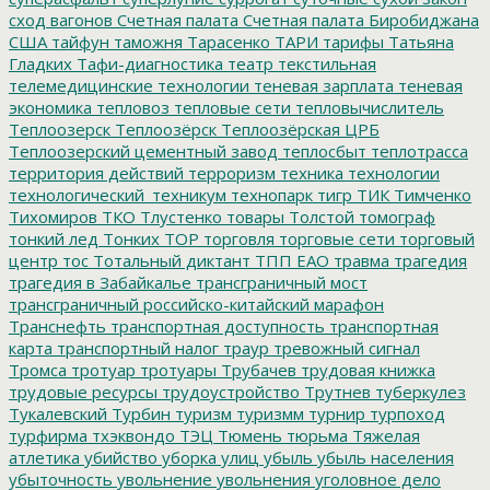
сход вагонов
Счетная палата
Счетная палата Биробиджана
США
тайфун
таможня
Тарасенко
ТАРИ
тарифы
Татьяна
Гладких
Тафи-диагностика
театр
текстильная
телемедицинские технологии
теневая зарплата
теневая
экономика
тепловоз
тепловые сети
тепловычислитель
Теплоозерск
Теплоозёрск
Теплоозёрская ЦРБ
Теплоозерский цементный завод
теплосбыт
теплотрасса
территория действий
терроризм
техника
технологии
технологический_техникум
технопарк
тигр
ТИК
Тимченко
Тихомиров
ТКО
Тлустенко
товары
Толстой
томограф
тонкий лед
Тонких
ТОР
торговля
торговые сети
торговый
центр
тос
Тотальный диктант
ТПП ЕАО
травма
трагедия
трагедия в Забайкалье
трансграничный мост
трансграничный российско-китайский марафон
Транснефть
транспортная доступность
транспортная
карта
транспортный налог
траур
тревожный сигнал
Тромса
тротуар
тротуары
Трубачев
трудовая книжка
трудовые ресурсы
трудоустройство
Трутнев
туберкулез
Тукалевский
Турбин
туризм
туризмм
турнир
турпоход
турфирма
тхэквондо
ТЭЦ
Тюмень
тюрьма
Тяжелая
атлетика
убийство
уборка улиц
убыль
убыль населения
убыточность
увольнение
увольнения
уголовное дело