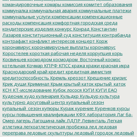
командировочные
комары
комиссия
комитет образования
коммуналка
коммунальная авария
коммунальные платежи
коммунальные услуги
компенсации
компенсационные
расходы
компенсация
комфортная городская среда
кондитерские изделия
конкурс
Конрад
Константин
Лазарев
конституционный суд
конституция
контрабанда
контрафакт
конфликт интересов
концерт
Корж
коронавирус
коронавирусные выплаты
коронаврус
Коростелев
короткая рабочая неделя
коррупция
корь
Косвинцев
космодром
космодром_Восточный
космос
котельная
Кочмар
КПРФ
КПСС
кража
кражи
красная икра
Краснодарский край
кредит
кредитная амнистия
кредитоспособность
Кремль
креозот
Крещение
кризис
Крик души
Криминал
Крым
крытый каток
крытый_каток
КСН
КТ-исследование
Кубок лосося
КУГИ
КУГИ ЕАО
Кудесник
кудо
кулинария
Кульдкр
Кульдур
культура
культурно досуговый центр
купальный сезон
купальный_сезон
купюры
Кураж
курение
Куренков
курсы
курсы повышения квалификации
КФХ
лаборатория
Лаг ба-
Омер
лагерь
Лагошина
лайк
ЛДПР
Левинталь
Легкая
атлетика
легкоатлетическая пробежка
лед
ледовая
переправа
ледовые скульптуры
ледовый городок
ледовый