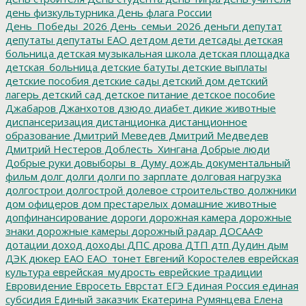
день физкультурника
День флага России
День_Победы_2026
День_семьи_2026
деньги
депутат
депутаты
депутаты ЕАО
детдом
дети
детсады
детская
больница
детская музыкальная школа
детская площадка
детская_больница
детские батуты
детские выплаты
детские пособия
детские сады
детский дом
детский
лагерь
детский сад
детское питание
детское пособие
Джабаров
Джанхотов
дзюдо
диабет
дикие животные
диспансеризация
дистанционка
дистанционное
образование
Дмитрий Меведев
Дмитрий Медведев
Дмитрий Нестеров
Доблесть_Хингана
Добрые люди
Добрые руки
довыборы_в_Думу
дождь
документальный
фильм
долг
долги
долги по зарплате
долговая нагрузка
долгострои
долгострой
долевое строительство
должники
дом офицеров
дом престарелых
домашние животные
допфинансирование
дороги
дорожная камера
дорожные
знаки
дорожные камеры
дорожный радар
ДОСААФ
дотации
доход
доходы
ДПС
дрова
ДТП
дтп
Дудин
дым
ДЭК
дюкер
ЕАО
ЕАО_тонет
Евгений Коростелев
еврейская
культура
еврейская_мудрость
еврейские традиции
Евровидение
Евросеть
Еврстат
ЕГЭ
Единая Россия
единая
субсидия
Единый заказчик
Екатерина Румянцева
Елена