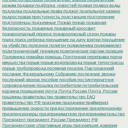
режим
подарки
подборка_новостей
подвал
подвоз воды
подделка
поддельные права
поджог
подпольное казино
подростковая преступность
подстанция
подтопление
подтопленцы
подъемные
Пожар
пожар
пожарная
безопасность
пожарные
пожарный кроссфит
пожароопасный период
пожароопасный сезон
пожары
поиск
поиск ребенка
покушение на дачу взятки
покушение
на убийство
полезное
полигон
поликлиника
полиомиелит
политехнический техникум
политические партии
полиция
Половинко
помойки
помощь
Понтонная переправа
порча
имущества
порыв
порыв водопровода
порыв теплотрассы
порыв трубопровода
посевная
поселок Партизанский
послание Федеральному Собранию
последние звонки
последний звонок
пособие
пособия
постинтернатное
сопровождение
посылка
потребители
потребительская
корзина
похищение
почта
Почта России
Почта_России
пошлины
правительство
правительство ЕАО
правительство РФ
праздник
праздники
праймериз
превышение скорости
предостережение
предпенсионер
предпенсионеры
предприниматели
предпринимательство
Президент
президент России
Президент РФ
Президентские спортивные игры
презумпция доверия