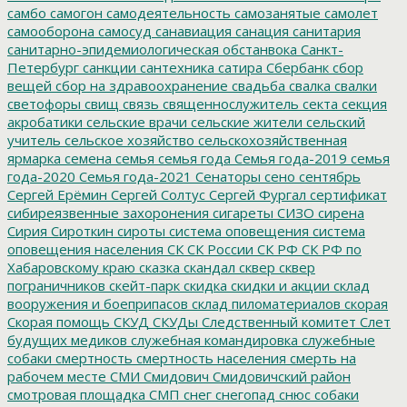
самбо
самогон
самодеятельность
самозанятые
самолет
самооборона
самосуд
санавиация
санация
санитария
санитарно-эпидемиологическая обстанвока
Санкт-
Петербург
санкции
сантехника
сатира
Сбербанк
сбор
вещей
сбор на здравоохранение
свадьба
свалка
свалки
светофоры
свищ
связь
священнослужитель
секта
секция
акробатики
сельские врачи
сельские жители
сельский
учитель
сельское хозяйство
сельскохозяйственная
ярмарка
семена
семья
семья года
Семья года-2019
семья
года-2020
Семья года-2021
Сенаторы
сено
сентябрь
Сергей Ерёмин
Сергей Солтус
Сергей Фургал
сертификат
сибиреязвенные захоронения
сигареты
СИЗО
сирена
Сирия
Сироткин
сироты
система оповещения
система
оповещения населения
СК
СК России
СК РФ
СК РФ по
Хабаровскому краю
сказка
скандал
сквер
сквер
пограничников
скейт-парк
скидка
скидки и акции
склад
вооружения и боеприпасов
склад пиломатериалов
скорая
Скорая помощь
СКУД
СКУДы
Следственный комитет
Слет
будущих медиков
служебная командировка
служебные
собаки
смертность
смертность населения
смерть на
рабочем месте
СМИ
Смидович
Смидовичский район
смотровая площадка
СМП
снег
снегопад
снюс
собаки