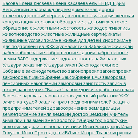
Басова
Елена Князева
Елена Хахалева
ель
ЕНВД
Ефим
Вепринский
жалоба
жд переезд
железная дорога
железнодорожный переезд
женская кнсультация
женская
консультация
жестокое обращение с детьми
жестокое
обращение с животными
жестокость
живодер
живопись
животноводство
животные
жилищные сертификаты
жилищные условия
жилье
жилье для детей-сирот
жильё
для подтопленцев
ЖКХ
журналистика
Забайкальский край
забег
заболевание
заброшенные здания
заброшенные
земли
ЗАГС
задержание
задолженность
займ
заказник
Ульдура
заказник Ульдуры
закон
Законодательное
Собрание
законодательство
законопреокт
законопроект
законороект
Заксобрание
Заксобрание ЕАО
заморозка
пенсионных накоплений
заморозки
занятость
запись в
школу
заповедник "Бастак"
заповедники
заработная плата
Заречье
зарплата
зарплаты
заслуженный работник ЖКХ
зачистка_судей
защита прав предпринимателей
защита
предпринимателей
здравоохранение
земледельцы
землетрясение
земля
земский доктор
Земский_учитель
зима пришла
змеи
змея
золотой губернатор
Золотухин
золотые медалисты
зоозащитники
Иван Благодырь
Иван
Голунов
Иван Проходцев
ИВЛ
ивс
Игорь Ткачев
игрушки