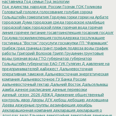
наставника
Год семьи
Год экологии
Год_единства_народов_России
Гознак
ГОК
Голикова
Головатый
гололед
голосование
голубая сорока
Гольдштейн
гомеопатия
Гордума
горки
горки на Арбате
городская Дума
городская среда
городское кладбище
городской парк
городской пляж
горячая вода
горячая
линия
горячее питание
госавтоинспекция
госархив
госдолг
Госдума
госжилинспекция
господдержка
госслужащие
гостиница "Восток"
госуслуги
госхакупки
ГП "Фармация"
грабеж
град
граница
грант
график подвоза воды
график
работы
Григорий Волохов
Грипп
Грудинин
грунтовые
воды
грязная вода
ГТО
губернатор
губернатор
Гольдштейн
губернатор ЕАО
ГУК
Гулягин
Д
давление на
предпринимателей
дайджест
Дальневосточная
оперативная таможня
Дальневосточная энергетическая
компания
Дальневосточное ГУ Банка России
дальневосточный гектар
Дальний Восток
Дальсельмаш
дамба
дачное расписание
дачные перевозки
дачный_сезон_2026
ДВЖД
Движение общественный
контроль
двор
Дворы
ДГК
дебош
дебошир
дедовщина
Деева
дежурные группы
дезинфекция
декабрь
декларационная компания
декларация
декларация о
доходах
дело Ельчина
демография
демогрфия
денежные