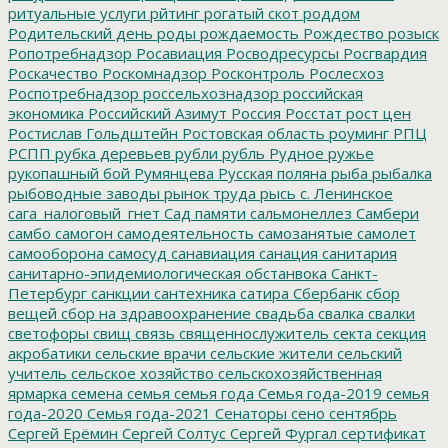
ритуальные услуги
рйтинг
рогатый скот
роддом
Родительский день
роды
рождаемость
Рождество
розыск
Ропотребнадзор
Росавиация
Росводресурсы
Росгвардия
Роскачество
Роскомнадзор
Росконтроль
Рослесхоз
Роспотребнадзор
россельхознадзор
российская
экономика
Российский Азимут
Россия
Росстат
рост цен
Ростислав Гольдштейн
Ростовская область
роуминг
РПЦ
РСПП
рубка деревьев
рубли
рубль
Рудное
ружье
рукопашный бой
Румянцева
Русская поляна
рыба
рыбалка
рыбоводные заводы
рынок труда
рысь
с. Ленинское
сага_налоговый_гнет
Сад памяти
сальмонеллез
Самбери
самбо
самогон
самодеятельность
самозанятые
самолет
самооборона
самосуд
санавиация
санация
санитария
санитарно-эпидемиологическая обстанвока
Санкт-
Петербург
санкции
сантехника
сатира
Сбербанк
сбор
вещей
сбор на здравоохранение
свадьба
свалка
свалки
светофоры
свищ
связь
священнослужитель
секта
секция
акробатики
сельские врачи
сельские жители
сельский
учитель
сельское хозяйство
сельскохозяйственная
ярмарка
семена
семья
семья года
Семья года-2019
семья
года-2020
Семья года-2021
Сенаторы
сено
сентябрь
Сергей Ерёмин
Сергей Солтус
Сергей Фургал
сертификат