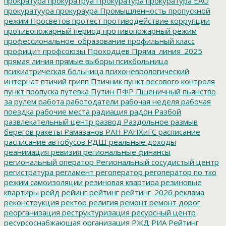
прократура
прокуратруа
Прокуратура
прокуратура ЕАО
прокуратуура
прокураура
Промышленность
пропускной
режим
Просветов
протест
противодействие коррупции
противопожарный период
противопожарный режим
профессиональное_образование
профильный класс
профицит
профсоюзы
Проходцев
Пряма_линия_2025
прямая линия
прямые выборы
психбольница
психиатрическая больница
психоневрологический
интернат
птичий грипп
Птичник
пункт весового контроля
пункт пропуска
путевка
Путин
ПФР
Пшеничный
пьянство
за рулем
работа
работодатели
рабочая неделя
рабочая
поездка
рабочие места
радиация
радон
Разбой
развлекательный центр
развод
Раздольное
размыв
берегов
ракеты
Рамазанов
РАН
РАНХиГС
расписание
расписание автобусов
РДШ
реальные доходы
реанимация
ревизия
региональные финансы
региональный оператор
Региональный сосудистый центр
регистратура
регламент
регоператор
регоператор по тко
режим самоизоляции
резиновая квартира
резиновые
квартиры
рейд
рейинг
рейтинг
рейтинг_2026
реклама
реконструкция
ректор
религия
ремонт
ремонт дорог
реорганизация
реструктуризация
ресурсный центр
ресурсоснабжающая организация
РЖД
РИА Рейтинг