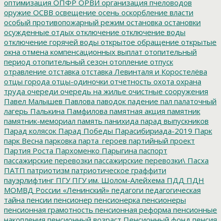
оптимизация
ОПФР
ОРВИ
организация пчеловодов
оружие
ОСВВ
освещение
осень
оскорбление власти
особый противопожарный режим
остановка
остановки
осужденные
отдых
отключение
отключение воды
отключение горячей воды
открытое обращение
открытые
окна
отмена компенсационных выплат
отопительный
период
отопительный сезон
отопление
отпуск
отравление
отставка
отставка Левинталя и Коростелёва
отцы города
отцы-одиночки
отчетность
охота
охрана
труда
очереди
очередь на жилье
очистные сооружения
Павел Малышев
Павлова
паводок
падение
пал
палаточный
лагерь
Палькина
Памфилова
памятная акция
памятник
памятник-мемориал
память
панихида
парад выпускников
Парад колясок
Парад Победы
Парасибириада-2019
Парк
парк Весна
парковка
парта_героев
партийный проект
Партия Роста
Пархоменко
Парыгина
паспорт
пассажирские перевозки
пассажирские перевозки\
Пасха
ПАТП
патриотизм
патриотическое граффити
пауэрлифтинг
ПГУ
ПГУ им. Шолом-Алейхема
ПДД
ПДН
МОМВД России «Ленинский»
педагоги
педагогическая
тайна
пенсии
пенсионер
пенсионерка
пенсионеры
пенсионная грамотность
пенсионная реформа
пенсионные
накопления
пенсионный возраст
Пенсионный фонд
пенсия