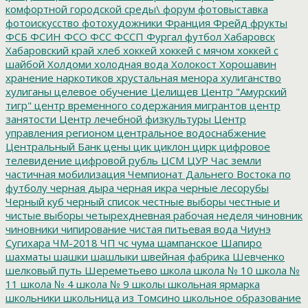
комфортной городской среды\
форум
фотовыставка
фотоискусство
фотохудожники
Франция
Фрейд
фрукты
ФСБ
ФСИН
ФСО
ФСС
ФССП
Фургал
футбол
Хабаровск
Хабаровский край
хлеб
хоккей
хоккей с мячом
хоккей с
шайбой
Холдоми
холодная вода
Холокост
Хорошавин
хранение наркотиков
хрустальная менора
хулиганство
хулиганы
целевое обучение
Целищев
Центр "Амурский
тигр"
центр временного содержания мигрантов
центр
занятости
Центр лечебной физкультуры
Центр
управления регионом
центральное водоснабжение
Центральный Банк
цены
цик
циклон
цирк
цифровое
телевидение
цифровой рубль
ЦСМ
ЦУР
Час земли
частичная мобилизация
Чемпионат Дальнего Востока по
футболу
черная дыра
черная икра
черные лесорубы
Черный куб
черный список
честные выборы
честные и
чистые выборы
четырехдневная рабочая неделя
чиновник
чиновники
чипирование
чистая питьевая вода
Чиунэ
Сугихара
ЧМ-2018
ЧП
чс
чума
шампанское
Шапиро
шахматы
шашки
шашлыки
швейная фабрика
Шевченко
шелковый путь
Шереметьево
школа
школа № 10
школа №
11
школа № 4
школа № 9
школы
школьная ярмарка
школьники
школьница из Томсино
школьное образование