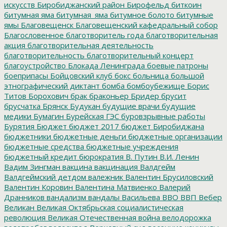
искусств
Биробиджанский район
Бирофельд
биткоин
битумная яма
битумная_яма
битумное болото
битумные
ямы
Благовещенск
Благовещенский кафедральный собор
Благословенное
благотворитель года
благотворительная
акция
благотворительная деятельность
благотворительность
благотворительный концерт
благоустройство
Блокада Ленинграда
боевые патроны
боеприпасы
Бойцовский клуб
бокс
больница
большой
этнографический диктант
бомба
бомбоубежище
Борис
Титов
Борохович
брак
браконьер
Бридер
брусит
брусчатка
Брянск
Будукан
будущие врачи
будущие
медики
Бумагин
Бурейская ГЭС
буровзрывные работы
Бурятия
Бюджет
бюджет 2017
бюджет Биробиджана
бюджетники
бюджетные деньги
бюджетные организации
бюджетные средства
бюджетные учреждения
бюджетный кредит
бюрократия
В. Путин
В.И. Ленин
Вадим Зингман
вакцина
вакцинация
Валдгейм
Валдгеймский детдом
валежник
Валентин Брусиловский
Валентин Коровин
Валентина Матвиенко
Валерий
Дранников
вандализм
вандалы
Васильева
ВВО
ВВП
Вебер
Великан
Великая Октябрьская социалистическая
революция
Великая Отечественная война
велодорожка