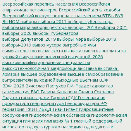
Всероссийская перепись населения
Всероссийская
спартакиада пенсионеров
Всероссийский день ходьбы
Всероссийский конкурс
встреча_с_населением
ВТБъ
ВУЗ
ВЦИОМ
выборы
выборы 2017
выборы губернатора
выборы мэра
выборы ректора
выборы_2019
выборы_2021
выборы_2026
выборы_губернатора
выборы_депутатов_2019
выборы_мэра
выборы-2018
выборы-2019
вывоз мусора
выгребные ямы
вымогательство
выпас скота
выплата
выплаты
выплаты за
урожай
выпускники
выпускной
выпускной_2026
высококвалифицированные специалисты
высокотехнологичная_медпомощь
выставка
выставка-
ярмарка
высшее образование
высшее самообразование
вытрезвители
выходной
выходные
Вьетнам
ВЭФ
ВЭФ_2026
Вячеслав Пастухов
Г.И. Радде
гадюка
газ
газификация ЕАО
Галина Кашапова
Галина Соколова
Галушка
гараж
гаражи
Гаршин
ГДК
Генеральная
прокуратура
генпрокуратура
Генпрокуратура РФ
гериатрия
ГЖИ
ГИБДД
Гиви
Гигант
гидрозащитные
сооружения
гидрологическая обстановка
гидрологическая
ситуация
гимназия
гимназия № 1
главный федеральный
инспектор
год культурного наследия
год педагога и