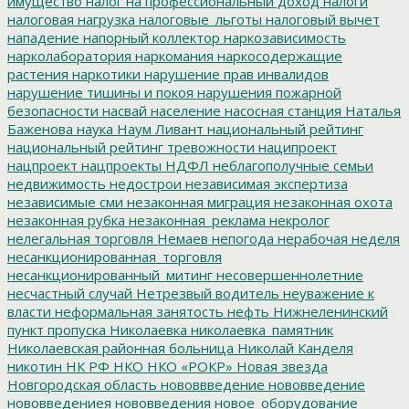
имущество
налог на профессиональный доход
налоги
налоговая нагрузка
налоговые_льготы
налоговый вычет
нападение
напорный коллектор
наркозависимость
нарколаборатория
наркомания
наркосодержащие
растения
наркотики
нарушение прав инвалидов
нарушение тишины и покоя
нарушения пожарной
безопасности
насвай
население
насосная станция
Наталья
Баженова
наука
Наум Ливант
национальный рейтинг
национальный рейтинг тревожности
наципроект
нацпроект
нацпроекты
НДФЛ
неблагополучные семьи
недвижимость
недострои
независимая экспертиза
независимые сми
незаконная миграция
незаконная охота
незаконная рубка
незаконная_реклама
некролог
нелегальная торговля
Немаев
непогода
нерабочая неделя
несанкционированная_торговля
несанкционированный_митинг
несовершеннолетние
несчастный случай
Нетрезвый водитель
неуважение к
власти
неформальная занятость
нефть
Нижнеленинский
пункт пропуска
Николаевка
николаевка_памятник
Николаевская районная больница
Николай Канделя
никотин
НК РФ
НКО
НКО «РОКР»
Новая звезда
Новгородская область
нововвведение
нововведение
нововведениея
нововведения
новое_оборудование