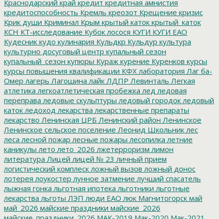
Краснодарский край
кредит
кредитная амнистия
кредитоспособность
Кремль
креозот
Крещение
кризис
Крик души
Криминал
Крым
крытый каток
крытый_каток
КСН
КТ-исследование
Кубок лосося
КУГИ
КУГИ ЕАО
Кудесник
кудо
кулинария
Кульдкр
Кульдур
культура
культурно досуговый центр
купальный сезон
купальный_сезон
купюры
Кураж
курение
Куренков
курсы
курсы повышения квалификации
КФХ
лаборатория
Лаг ба-
Омер
лагерь
Лагошина
лайк
ЛДПР
Левинталь
Легкая
атлетика
легкоатлетическая пробежка
лед
ледовая
переправа
ледовые скульптуры
ледовый городок
ледовый
каток
ледоход
лекарства
лекарственные препараты
лекарство
Ленинская ЦРБ
Ленинский район
Ленинское
Ленинское сельское поселение
Леонид Школьник
лес
леса
лесной пожар
лесные пожары
лесопилка
летние
каникулы
лето
лето_2026
лжетерроризм
лимон
литература
Лицей
лицей № 23
личный прием
логистический комплеск
ложный вызов
ложный донос
лотерея
лоукостер
лунное затмение
лучший спасатель
лыжная гонка
льготная ипотека
льготники
льготные
лекарства
льготы
ЛЭП
люди ЕАО
люк
Магнитогорск
май
май_2026
майские праздники
майские_2026
майские_праздники_2026
МАК-2019
Мак-2020
Мак-2021