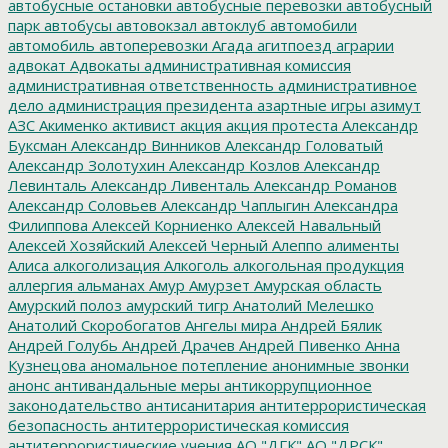
автобусные остановки
автобусные перевозки
автобусный
парк
автобусы
автовокзал
автоклуб
автомобили
автомобиль
автоперевозки
Агада
агитпоезд
аграрии
адвокат
Адвокаты
административная комиссия
административная ответственность
административное
дело
администрация президента
азартные игры
азимут
АЗС
Акименко
активист
акция
акция протеста
Александр
Буксман
Александр Винников
Александр Головатый
Александр Золотухин
Александр Козлов
Александр
Левинталь
Александр Ливенталь
Александр Романов
Александр Соловьев
Александр Чаплыгин
Александра
Филиппова
Алексей Корниенко
Алексей Навальный
Алексей Хозяйский
Алексей Черный
Алеппо
алименты
Алиса
алкоголизация
Алкоголь
алкогольная продукция
аллергия
альманах
Амур
Амурзет
Амурская область
Амурский полоз
амурский тигр
Анатолий Мелешко
Анатолий Скоробогатов
Ангелы мира
Андрей Бялик
Андрей Голубь
Андрей Драчев
Андрей Пивенко
Анна
Кузнецова
аномальное потепление
анонимные звонки
анонс
антивандальные меры
антикоррупционное
законодательство
антисанитария
антитеррористическая
безопасность
антитеррористическая комиссия
антитеррористические учения
АО "ДГК"
АО "ДРСК"