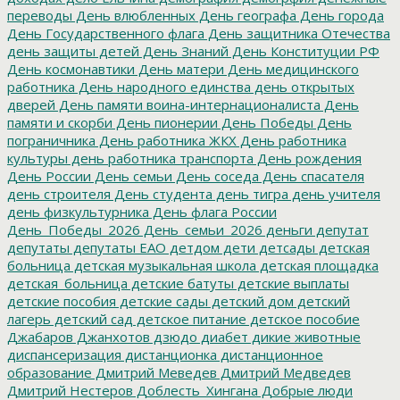
переводы
День влюбленных
День географа
День города
День Государственного флага
День защитника Отечества
день защиты детей
День Знаний
День Конституции РФ
День космонавтики
День матери
День медицинского
работника
День народного единства
день открытых
дверей
День памяти воина-интернационалиста
День
памяти и скорби
День пионерии
День Победы
День
пограничника
День работника ЖКХ
День работника
культуры
день работника транспорта
День рождения
День России
День семьи
День соседа
День спасателя
день строителя
День студента
день тигра
день учителя
день физкультурника
День флага России
День_Победы_2026
День_семьи_2026
деньги
депутат
депутаты
депутаты ЕАО
детдом
дети
детсады
детская
больница
детская музыкальная школа
детская площадка
детская_больница
детские батуты
детские выплаты
детские пособия
детские сады
детский дом
детский
лагерь
детский сад
детское питание
детское пособие
Джабаров
Джанхотов
дзюдо
диабет
дикие животные
диспансеризация
дистанционка
дистанционное
образование
Дмитрий Меведев
Дмитрий Медведев
Дмитрий Нестеров
Доблесть_Хингана
Добрые люди