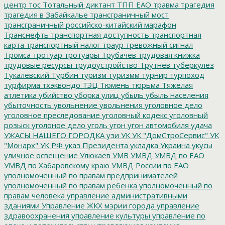
центр
тос
Тотальный диктант
ТПП ЕАО
травма
трагедия
трагедия в Забайкалье
трансграничный мост
трансграничный российско-китайский марафон
Транснефть
транспортная доступность
транспортная
карта
транспортный налог
траур
тревожный сигнал
Тромса
тротуар
тротуары
Трубачев
трудовая книжка
трудовые ресурсы
трудоустройство
Трутнев
туберкулез
Тукалевский
Турбин
туризм
туризмм
турнир
турпоход
турфирма
тхэквондо
ТЭЦ
Тюмень
тюрьма
Тяжелая
атлетика
убийство
уборка улиц
убыль
убыль населения
убыточность
увольнение
увольнения
уголовное дело
уголовное преследование
уголовный кодекс
уголовный
розыск
уголоное дело
уголь
угон
угон автомобиля
удача
УЖАСЫ НАШЕГО ГОРОДКА
узи
УК
УК "ДомСтроСервис"
УК
"Монарх"
УК РФ
указ Президента
укладка
Украина
укусы
уличное освещение
Улюкаев
УМВ
УМВД
УМВД по ЕАО
УМВД по Хабаровскому краю
УМВД России по ЕАО
уполномоченный по правам предпринимателей
уполномоченный по правам ребенка
уполномоченный по
правам человека
управление административными
зданиями
Управление ЖКХ мэрии города
управление
здравоохранения
управление культуры
управление по