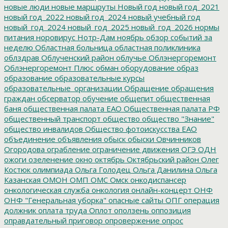
новые люди
новые маршруты
Новый год
новый год_2021
новый год_2022
новый год_2024
новый учебный год
новый_год_2024
новый_год_2025
новый_год_2026
нормы
питания
норовирус
Нотр-Дам
ноябрь
обзор событий за
неделю
Областная больница
областная поликлиника
облздрав
Облученский район
облучье
Облэнергоремонт
Облэнергоремонт Плюс
обман
оборудование
образ
образование
образовательные курсы
образовательные_организации
Обращение
обращения
граждан
обсерватор
обучение
общепит
общественная
баня
общественная палата ЕАО
Общественная палата РФ
общественный транспорт
общество
общество "Знание"
общество инвалидов
Общество фотоискусства ЕАО
объединение
объявления
обыск
обыски
Овчинников
Огородова
ограбление
ограничение движения
ОГЭ
ОДН
ожоги
озеленение
окно
октябрь
Октябрьский район
Олег
Костюк
олимпиада
Ольга Голодец
Ольга Данилина
Ольга
Казанская
ОМОН
ОМП
ОМС
Омск
онкодиспансер
онкологическая служба
онкология
онлайн-концерт
ОНФ
ОНФ "Генеральная уборка"
опасные сайты
ОПГ
операция
должник
оплата труда
Оплот
оползень
оппозиция
оправдательный приговор
опровержение
опрос