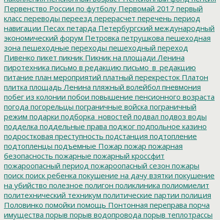
Первенство России по футболу
Первомай 2017
первый
класс
переводы
переезд
перерасчет
перечень
период
навигации
Песах
петарда
Петербургский международный
экономический форум
Петровка
петрушкова
пешеходная
зона
пешеходные переходы
пешеходный переход
Пивенко
пикет
пикник
Пикник на площади Ленина
пиротехника
письмо в редакцию
письмо_в_редакцию
питание
план мероприятий
платный перекресток
Платон
плитка
площадь Ленина
пляжный волейбол
пневмония
побег из колонии
побои
повышение пенсионного возраста
погода
погорельцы
пограничные войска
пограничный
режим
подарки
подборка_новостей
подвал
подвоз воды
подделка
поддельные права
поджог
подпольное казино
подростковая преступность
подстанция
подтопление
подтопленцы
подъемные
Пожар
пожар
пожарная
безопасность
пожарные
пожарный кроссфит
пожароопасный период
пожароопасный сезон
пожары
поиск
поиск ребенка
покушение на дачу взятки
покушение
на убийство
полезное
полигон
поликлиника
полиомиелит
политехнический техникум
политические партии
полиция
Половинко
помойки
помощь
Понтонная переправа
порча
имущества
порыв
порыв водопровода
порыв теплотрассы