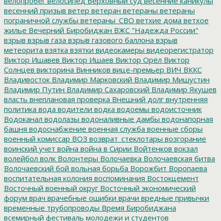
велопробег
велосипед
Верховный суд
весенние каникулы
весенний призыв
ветер
ветеран
ветераны
ветераны
пограничной службы
ветераны_СВО
ветхие дома
ветхое
жилье
Вечерний Биробиджан
ВЖС "Надежда России"
взрыв
взрыв газа
взрыв газового баллона
взрыв
метеорита
взятка
взятки
видеокамеры
видеорегистратор
Виктор Ишавев
Виктор Ишаев
Виктор Орёл
Виктор
Солнцев
викторина
Винников
вице-премьер
ВИЧ
ВККС
Владивосток
Владимир Марковский
Владимир Мишустин
Владимир Путин
Владимир Сахаровский
Владимир Якушев
власть
внеплановая проверка
Внешний долг
внутренняя
политика
вода
водители
водка
водоемы
водоисточник
Водоканал
водолазы
водоналивные дамбы
водонапорная
башня
водоснабжение
военная служба
военные сборы
военный комиссар
ВОЗ
возврат_стеклотары
возгорание
воинский учет
война
война в Сирии
Войтенков
вокзал
волейбол
волк
Волонтеры
Волочаевка
Волочаевская битва
Волочаевский бой
вольная борьба
Ворожбит
Воропаева
воспитательная колония
воспоминания
Востокцемент
Восточный военный округ
Восточный экономический
форум
врач
врачебные ошибки
врачи
вредные привычки
временные трубопроводы
Время Биробиджана
всемирный фестиваль молодежи и студентов