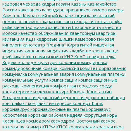
кадровая чехарда
кадры
казаки
Казань
Казначейство
России
календарь
календарь праздников
камера
камеры
Камчатка
Камчатский край
канализация
капитальный
ремонт
капремонт
карантин
карате
каратин
катастрофа
кафе
качество жизни
качество и безопасность
качество
молока
качество обслуживания
Кванториум
квартиры
квитанция
КДН
кедровые шишки
Кемерово
кинозал
кинологи
кинотеатр "Родина"
Кирга
китай
кишечная
инфекция
кишечная_инфекция
кладбище
клещ
клещи
клубника
книга памяти
книги
КНР
КоАП
ковид-сводка
Кодекс
колледж культуры
колония
командировка
командировочные
комары
комиссия
комитет образования
коммуналка
коммунальная авария
коммунальные платежи
коммунальные услуги
компенсации
компенсационные
расходы
компенсация
комфортная городская среда
кондитерские изделия
конкурс
Конрад
Константин
Лазарев
конституционный суд
конституция
контрабанда
контрафакт
конфликт интересов
концерт
Корж
коронавирус
коронавирусные выплаты
коронаврус
Коростелев
короткая рабочая неделя
коррупция
корь
Косвинцев
космодром
космодром_Восточный
космос
котельная
Кочмар
КПРФ
КПСС
кража
кражи
красная икра