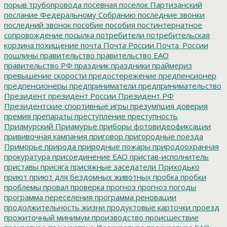
порыв трубопровода
посевная
поселок Партизанский
послание Федеральному Собранию
последние звонки
последний звонок
пособие
пособия
постинтернатное
сопровождение
посылка
потребители
потребительская
корзина
похищение
почта
Почта России
Почта_России
пошлины
правительство
правительство ЕАО
правительство РФ
праздник
праздники
праймериз
превышение скорости
предостережение
предпенсионер
предпенсионеры
предприниматели
предпринимательство
Президент
президент России
Президент РФ
Президентские спортивные игры
презумпция доверия
премия
препараты
преступление
преступность
Приамурский
Приамурье
приборы фотовидеофиксации
прививочная кампания
приговор
пригородные поезда
Приморье
природа
природные пожары
природоохранная
прокуратура
присоединение ЕАО
пристав-исполнитель
приставы
присяга
присяжные заседатели
Приходько
приют
приют для бездомных животных
пробка
пробки
проблемы
провал
проверка
прогноз
прогноз погоды
программа переселения
программа реновации
продолжительность жизни
продуктовые карточки
проезд
прожиточный минимум
производство
происшествие