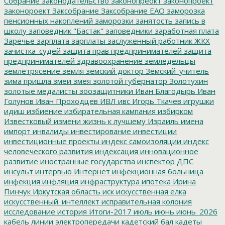
Собрание
законодательство
законопреокт
законопроект
законороект
Заксобрание
Заксобрание ЕАО
заморозка
пенсионных накоплений
заморозки
занятость
запись в
школу
заповедник "Бастак"
заповедники
заработная плата
Заречье
зарплата
зарплаты
заслуженный работник ЖКХ
зачистка_судей
защита прав предпринимателей
защита
предпринимателей
здравоохранение
земледельцы
землетрясение
земля
земский доктор
Земский_учитель
зима пришла
змеи
змея
золотой губернатор
Золотухин
золотые медалисты
зоозащитники
Иван Благодырь
Иван
Голунов
Иван Проходцев
ИВЛ
ивс
Игорь Ткачев
игрушки
идиш
избиение
избирательная кампания
избирком
Известковый
измени жизнь к лучшему
Израиль
имена
импорт
инвалиды
инвестирование
инвестиции
инвестиционные проекты
индекс самоизоляции
индекс
человеческого развития
индексация
инновационное
развитие
иностранные государства
инспектор ДПС
инсульт
интервью
Интернет
инфекционная больница
инфекция
инфляция
инфраструктура
ипотека
Ирина
Пинчук
Иркутская область
иск
искусственная елка
искусственный_интеллект
исправительная колония
исследование
история
Итоги-2017
июль
июнь
июнь_2026
кабель линии электропередачи
кадетский бал
кадеты