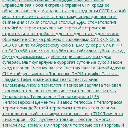
Справедливая Россия
справка
справки
СПЧ
среднее
образование
средняя зарплата
срок годности
СССР
старый
мост
статистика
статья
стела
стимулирующие выплаты
стипендия
стихия
столица
столица ДфО
стоматология
страйкбол
страх
страхование
стрельба
строители
строительство
стройка
студент
студенты
студенческое
общежитие
Стычка рабочих с силовиками
СУ СК
СУ СК по
ЕАО
СУ СК по Хабаровскому краю и ЕАО
су ск рф
СУ СК РФ
по ЕАО
субботнее чтиво
субботник
субсидии
субсидия
суд
Суд
суд присяжных
судебные приставы
судьи
судья
суперасфальт
суперлуние
суррогат
суточные
сухой закон
сход вагонов
Счетная палата
Счетная палата Биробиджана
США
тайфун
таможня
Тарасенко
ТАРИ
тарифы
Татьяна
Гладких
Тафи-диагностика
театр
текстильная
телемедицинские технологии
теневая зарплата
теневая
экономика
тепловоз
тепловые сети
тепловычислитель
Теплоозёрск
Теплоозерск
Теплоозёрская ЦРБ
Теплоозерский цементный завод
теплосбыт
теплотрасса
территория действий
терроризм
техника
технологии
технологический_техникум
технопарк
тигр
ТИК
Тимченко
Тихомиров
ТКО
Тлустенко
товары
Толстой
томограф
тонкий лед
Тонких
ТОР
торговля
торговые сети
торговый