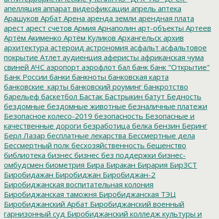
апелляция
аппарат видеофиксации
апрель
аптека
Арашуков
Арбат
Арена
аренда земли
арендная плата
арест
арест счетов
Армия
Арнаполин
арт-объекты
Артеев
Артём Акименко
Артём Куликов
Архангельск
архив
архитектура
астероид
астрономия
асфальт
асфальтовое
покрытие
Атлет
аудиенция
аферисты
африканская чума
свиней
АЧС
аэропорт
аэрофлот
бал
банк
банк "Открытие"
Банк России
банки
банкноты
банковская карта
банковские_карты
банковский роуминг
банкротство
барельеф
баскетбол
Бастак
Бастрыкин
батут
Бедность
бездомные
бездомные животные
безналичные платежи
Безопасное колесо-2019
безопасность
Безопасные и
качественные дороги
безработица
белка
бензин
Беринг
Берл Лазар
бесплатные лекарства
Бессмертные дела
Бессмертный полк
бесхозяйственность
бешенство
библиотека
бизнес
бизнес без поддержки
бизнес-
омбудсмен
биометрия
Бира
Биракан
Бирария
БирЗСТ
Биробидажан
Биробиджан
Биробиджан-2
Биробиджанская воспитательная колония
Биробиджанская таможня
Биробиджанская ТЭЦ
Биробиджанский Арбат
Биробиджанский военный
гарнизонный суд
Биробиджанский колледж культуры и