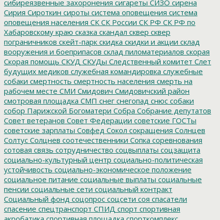
сибиреязвенные захоронения
сигареты
СИЗО
сирена
Сирия
Сироткин
сироты
система оповещения
система
оповещения населения
СК
СК России
СК РФ
СК РФ по
Хабаровскому краю
сказка
скандал
сквер
сквер
пограничников
скейт-парк
скидка
скидки и акции
склад
вооружения и боеприпасов
склад пиломатериалов
скорая
Скорая помощь
СКУД
СКУДы
Следственный комитет
Слет
будущих медиков
служебная командировка
служебные
собаки
смертность
смертность населения
смерть на
рабочем месте
СМИ
Смидович
Смидовичский район
смотровая площадка
СМП
снег
снегопад
снюс
собаки
собор Парижской Богоматери
Собра
Собрание депутатов
Совет ветеранов
Совет Федерации
советские ГОСТы
советские зарплаты
Совфед
Сокол
сокращения
Солнцев
Солтус
Солцнев
соотечественники
Сопка
соревнования
сотовая связь
сотрудничество
соцвыплаты
соцзащита
социально-культурный центр
социально-политическая
устойчивость
социально-экономическое положение
социальное питание
социальные выплаты
социальные
пенсии
социальные сети
социальный контракт
Социальный фонд
соцопрос
соцсети
соя
спасатели
спасение
спецтранспорт
СПИД
спорт
спортивная
акробатика
спортивная площадка
спорткомплекс