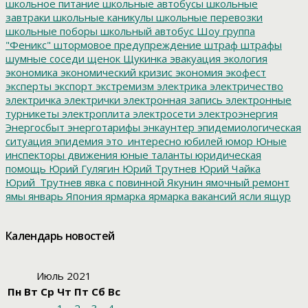
школьное питание
школьные автобусы
школьные
завтраки
школьные каникулы
школьные перевозки
школьные поборы
школьный автобус
Шоу группа
"Феникс"
штормовое предупреждение
штраф
штрафы
шумные соседи
щенок
Щукинка
эвакуация
экология
экономика
экономический кризис
экономия
экофест
эксперты
экспорт
экстремизм
электрика
электричество
электричка
электрички
электронная запись
электронные
турникеты
электроплита
электросети
электроэнергия
Энергосбыт
энерготарифы
энкаунтер
эпидемиологическая
ситуация
эпидемия
это_интересно
юбилей
юмор
Юные
инспекторы движения
юные таланты
юридическая
помощь
Юрий Гулягин
Юрий Трутнев
Юрий Чайка
Юрий_Трутнев
явка с повинной
Якунин
ямочный ремонт
ямы
январь
Япония
ярмарка
ярмарка вакансий
ясли
ящур
Календарь новостей
Июль 2021
Пн
Вт
Ср
Чт
Пт
Сб
Вс