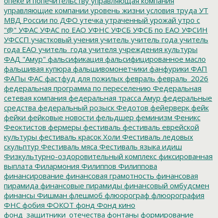
опеке и попечительству
управляющая компания
управляющие компании
уровень жизни
условия труда
УТ
МВД России по ДФО
утечка
утраченный урожай
утро с
"@"
УФАС
УФАС по ЕАО
УФНС
УФСБ
УФСБ по ЕАО
УФСИН
УФССП
участковый
учения
учитель
учитель года
учитель
года ЕАО
учитель_года
учителя
учреждения культуры
ФАД "Амур"
фальсификация
фальсифицированное масло
фальшивая купюра
фальшивомонетчики
фанфурики
ФАП
ФАПы
ФАС
фастфуд для пожилых
февраль
февраль_2026
федеральная программа по переселению
Федеральная
сетевая компания
федеральная трасса Амур
федеральные
средства
федеральный розыск
Федотов
фейерверк
фейк
фейки
фейковые новости
фельдшер
феминизм
Феникс
Феоктистов
фермеры
фестиваль
фестиваль еврейской
культуры
фестиваль красок Холи
Фестиваль ледовых
скульптур
Фестиваль мяса
Фестиваль языка идиш
Физкультурно-оздоровительный комплекс
фиксированная
выплата
Филармония
Филиппов
Филиппова
финансирование
финансовая грамотность
финансовая
пирамида
финансовые пирамиды
финансовый омбудсмен
финансы
Фишман
флешмоб
флюорограф
флюорография
ФНС
фобия
ФОКОТ
фонд
Фонд кино
фонд_защитники_отечества
фонтаны
формирование