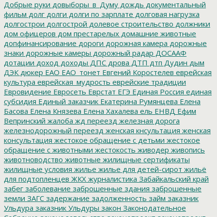
Добрые руки
довыборы_в_Думу
дождь
документальный
фильм
долг
долги
долги по зарплате
долговая нагрузка
долгострои
долгострой
долевое строительство
должники
дом офицеров
дом престарелых
домашние животные
допфинансирование
дороги
дорожная камера
дорожные
знаки
дорожные камеры
дорожный радар
ДОСААФ
дотации
доход
доходы
ДПС
дрова
ДТП
дтп
Дудин
дым
ДЭК
дюкер
ЕАО
ЕАО_тонет
Евгений Коростелев
еврейская
культура
еврейская_мудрость
еврейские традиции
Евровидение
Евросеть
Еврстат
ЕГЭ
Единая Россия
единая
субсидия
Единый заказчик
Екатерина Румянцева
Елена
Басова
Елена Князева
Елена Хахалева
ель
ЕНВД
Ефим
Вепринский
жалоба
жд переезд
железная дорога
железнодорожный переезд
женская кнсультация
женская
консультация
жестокое обращение с детьми
жестокое
обращение с животными
жестокость
живодер
живопись
животноводство
животные
жилищные сертификаты
жилищные условия
жилье
жилье для детей-сирот
жильё
для подтопленцев
ЖКХ
журналистика
Забайкальский край
забег
заболевание
заброшенные здания
заброшенные
земли
ЗАГС
задержание
задолженность
займ
заказник
Ульдура
заказник Ульдуры
закон
Законодательное