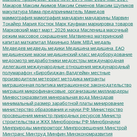
Макаров
Максим Акимов
Максим Семенов
Максим Шупиков
макулатура
Мама-предприниматель
Мамедов
маммография
мамография
мандарин
мандарины
Марвин
Токайер
Мария Костюк
Марк Кауфман
маркировка товаров
Марковский
март
март_2026
маска
Масленица
масочный
режим
массовое сокращение
Матвиенко
материнский
капитал
маткапитал
Махинько
Маяк
МВД
медаль
Медведев
медведь
медики
Медицина
медицина_ЕАО
медицинские маски
медицинский класс
медоборудование
медосмотр
медработники
медсестры
международная
делегация
международные отношения
международный
полумарафон «Биробиджан-Валдгейм»
местные
производители
метеорит
методика
мигранты
миграционная политика
миграционное законодательство
миграция
микрофинансовые_организации
миллиардеры
Минвостокразвития
минеральная вода
Минздрав
минимальный размер заработной платы
минирование
министерство образования и науки РФ
Министерство
просвещения
министр природных ресурсов
Министр
строительства и ЖКХ
Минобороны РФ
Минобрнауки
Минприроды
минпромторг
Минпросвещения
Минстрой
Минтранс
Минтруд
Минфин
Минэкономразвития