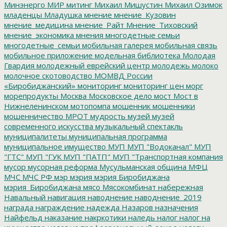
Минэнерго
МИР
митинг
Михаил Мишустин
Михаил Озимок
младенцы
Младушка
мнение
мнение_Кузовин
мнение_медицина
мнение_Райт
Мнение_Тиховский
мнение_экономика
мнения
многодетные семьи
многодетные_семьи
мобильная галерея
мобильная связь
мобильное приложение
модельная библиотека
Молодая
Гвардия
молодежный еврейский центр
молодежь
молоко
молочное скотоводство
МОМВД России
«Биробиджанский»
мониторинг
мониторинг цен
морг
морепродукты
Москва
Московское дело
мост
Мост в
Нижнеленинском
мотопомпа
мошенник
мошенники
мошенничество
МРОТ
мудрость
музей
музей
современного искусства
музыкальный спектакль
муниципалитеты
муниципальная программа
муниципальное имущество
МУП
МУП "Водоканал"
МУП
"ГТС"
МУП "ГУК
МУП "ПАТП"
МУП "Транспортная компания
мусор
мусорная реформа
Мусульманская община
МФЦ
МЧС
МЧС РФ
мэр
мэрия
мэрия Биробиджана
мэрия_Биробиджана
мясо
Мясокомбинат
набережная
Навальный
навигация
наводнение
наводнение_2019
награда
награждение
надежда
Назаров
назначения
Найфельд
наказание
накркотики
наледь
налог
налог на