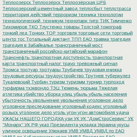
Теплоозерск
Теплоозёрск
Теплоозёрская ЦРБ
Теплоозерский цементный завод
теплосбыт
теплотрасса
территория действий
терроризм
техника
технологии
технологический_техникум
технопарк
тигр
ТИК
Тимченко
Тихомиров
ТКО
Тлустенко
товары
Толстой
томограф
тонкий лед
Тонких
ТОР
торговля
торговые сети
торговый
центр
тос
Тотальный диктант
ТПП ЕАО
травма
трагедия
трагедия в Забайкалье
трансграничный мост
трансграничный российско-китайский марафон
Транснефть
транспортная доступность
транспортная
карта
транспортный налог
траур
тревожный сигнал
Тромса
тротуар
тротуары
Трубачев
трудовая книжка
трудовые ресурсы
трудоустройство
Трутнев
туберкулез
Тукалевский
Турбин
туризм
туризмм
турнир
турпоход
турфирма
тхэквондо
ТЭЦ
Тюмень
тюрьма
Тяжелая
атлетика
убийство
уборка улиц
убыль
убыль населения
убыточность
увольнение
увольнения
уголовное дело
уголовное преследование
уголовный кодекс
уголовный
розыск
уголоное дело
уголь
угон
угон автомобиля
удача
УЖАСЫ НАШЕГО ГОРОДКА
узи
УК
УК "ДомСтроСервис"
УК
"Монарх"
УК РФ
указ Президента
укладка
Украина
укусы
уличное освещение
Улюкаев
УМВ
УМВД
УМВД по ЕАО
УМВД по Хабаровскому краю
УМВД России по ЕАО