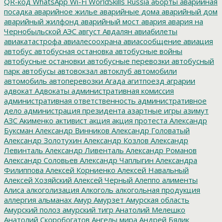
QR-код
WhatsApp
Wi-Fi
WorldSkills Russia
аборты
аварийная
посадка
аварийное жилье
аварийные дома
аварийный дом
аварийный жилфонд
аварийный мост
авария
авария на
Чернобыльской АЭС
август
Авдалян
авиабилеты
авиакатастрофа
авиалесоохрана
авиасообщение
авиация
автобус
автобусная остановка
автобусные войны
автобусные остановки
автобусные перевозки
автобусный
парк
автобусы
автовокзал
автоклуб
автомобили
автомобиль
автоперевозки
Агада
агитпоезд
аграрии
адвокат
Адвокаты
административная комиссия
административная ответственность
административное
дело
администрация президента
азартные игры
азимут
АЗС
Акименко
активист
акция
акция протеста
Александр
Буксман
Александр Винников
Александр Головатый
Александр Золотухин
Александр Козлов
Александр
Левинталь
Александр Ливенталь
Александр Романов
Александр Соловьев
Александр Чаплыгин
Александра
Филиппова
Алексей Корниенко
Алексей Навальный
Алексей Хозяйский
Алексей Черный
Алеппо
алименты
Алиса
алкоголизация
Алкоголь
алкогольная продукция
аллергия
альманах
Амур
Амурзет
Амурская область
Амурский полоз
амурский тигр
Анатолий Мелешко
Анатолий Скоробогатов
Ангелы мира
Андрей Бялик