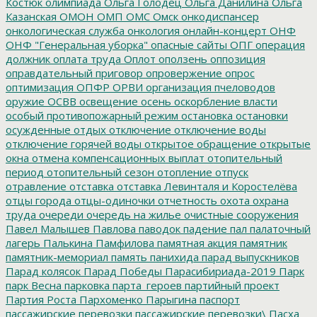
Костюк
олимпиада
Ольга Голодец
Ольга Данилина
Ольга
Казанская
ОМОН
ОМП
ОМС
Омск
онкодиспансер
онкологическая служба
онкология
онлайн-концерт
ОНФ
ОНФ "Генеральная уборка"
опасные сайты
ОПГ
операция
должник
оплата труда
Оплот
оползень
оппозиция
оправдательный приговор
опровержение
опрос
оптимизация
ОПФР
ОРВИ
организация пчеловодов
оружие
ОСВВ
освещение
осень
оскорбление власти
особый противопожарный режим
остановка
остановки
осужденные
отдых
отключение
отключение воды
отключение горячей воды
открытое обращение
открытые
окна
отмена компенсационных выплат
отопительный
период
отопительный сезон
отопление
отпуск
отравление
отставка
отставка Левинталя и Коростелёва
отцы города
отцы-одиночки
отчетность
охота
охрана
труда
очереди
очередь на жилье
очистные сооружения
Павел Малышев
Павлова
паводок
падение
пал
палаточный
лагерь
Палькина
Памфилова
памятная акция
памятник
памятник-мемориал
память
панихида
парад выпускников
Парад колясок
Парад Победы
Парасибириада-2019
Парк
парк Весна
парковка
парта_героев
партийный проект
Партия Роста
Пархоменко
Парыгина
паспорт
пассажирские перевозки
пассажирские перевозки\
Пасха