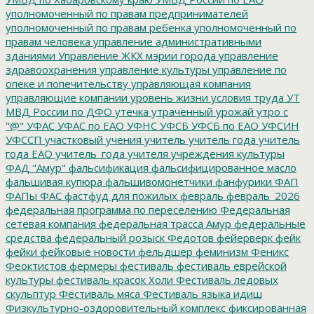
уполномоченный по правам предпринимателей
уполномоченный по правам ребенка
уполномоченный по
правам человека
управление административными
зданиями
Управление ЖКХ мэрии города
управление
здравоохранения
управление культуры
управление по
опеке и попечительству
управляющая компания
управляющие компании
уровень жизни
условия труда
УТ
МВД России по ДФО
утечка
утраченный урожай
утро с
"@"
УФАС
УФАС по ЕАО
УФНС
УФСБ
УФСБ по ЕАО
УФСИН
УФССП
участковый
учения
учитель
учитель года
учитель
года ЕАО
учитель_года
учителя
учреждения культуры
ФАД "Амур"
фальсификация
фальсифицированное масло
фальшивая купюра
фальшивомонетчики
фанфурики
ФАП
ФАПы
ФАС
фастфуд для пожилых
февраль
февраль_2026
федеральная программа по переселению
Федеральная
сетевая компания
федеральная трасса Амур
федеральные
средства
федеральный розыск
Федотов
фейерверк
фейк
фейки
фейковые новости
фельдшер
феминизм
Феникс
Феоктистов
фермеры
фестиваль
фестиваль еврейской
культуры
фестиваль красок Холи
Фестиваль ледовых
скульптур
Фестиваль мяса
Фестиваль языка идиш
Физкультурно-оздоровительный комплекс
фиксированная