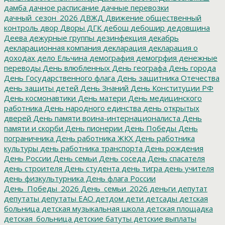
дамба
дачное расписание
дачные перевозки
дачный_сезон_2026
ДВЖД
Движение общественный
контроль
двор
Дворы
ДГК
дебош
дебошир
дедовщина
Деева
дежурные группы
дезинфекция
декабрь
декларационная компания
декларация
декларация о
доходах
дело Ельчина
демография
демогрфия
денежные
переводы
День влюбленных
День географа
День города
День Государственного флага
День защитника Отечества
день защиты детей
День Знаний
День Конституции РФ
День космонавтики
День матери
День медицинского
работника
День народного единства
день открытых
дверей
День памяти воина-интернационалиста
День
памяти и скорби
День пионерии
День Победы
День
пограничника
День работника ЖКХ
День работника
культуры
день работника транспорта
День рождения
День России
День семьи
День соседа
День спасателя
день строителя
День студента
день тигра
день учителя
день физкультурника
День флага России
День_Победы_2026
День_семьи_2026
деньги
депутат
депутаты
депутаты ЕАО
детдом
дети
детсады
детская
больница
детская музыкальная школа
детская площадка
детская_больница
детские батуты
детские выплаты