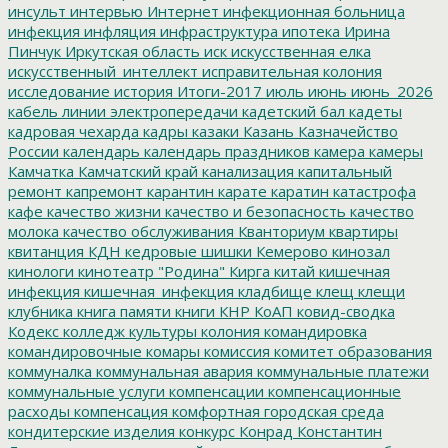
инсульт
интервью
Интернет
инфекционная больница
инфекция
инфляция
инфраструктура
ипотека
Ирина
Пинчук
Иркутская область
иск
искусственная елка
искусственный_интеллект
исправительная колония
исследование
история
Итоги-2017
июль
июнь
июнь_2026
кабель линии электропередачи
кадетский бал
кадеты
кадровая чехарда
кадры
казаки
Казань
Казначейство
России
календарь
календарь праздников
камера
камеры
Камчатка
Камчатский край
канализация
капитальный
ремонт
капремонт
карантин
карате
каратин
катастрофа
кафе
качество жизни
качество и безопасность
качество
молока
качество обслуживания
Кванториум
квартиры
квитанция
КДН
кедровые шишки
Кемерово
кинозал
кинологи
кинотеатр "Родина"
Кирга
китай
кишечная
инфекция
кишечная_инфекция
кладбище
клещ
клещи
клубника
книга памяти
книги
КНР
КоАП
ковид-сводка
Кодекс
колледж культуры
колония
командировка
командировочные
комары
комиссия
комитет образования
коммуналка
коммунальная авария
коммунальные платежи
коммунальные услуги
компенсации
компенсационные
расходы
компенсация
комфортная городская среда
кондитерские изделия
конкурс
Конрад
Константин