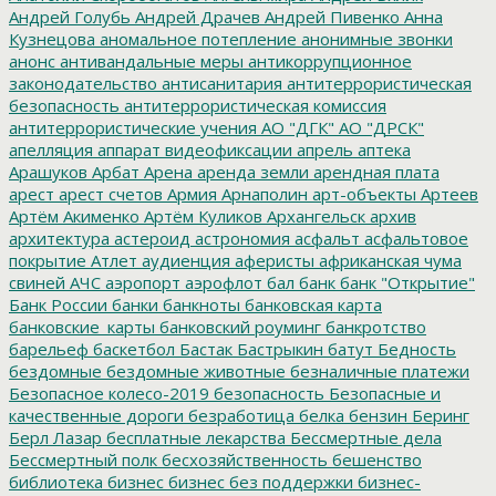
Андрей Голубь
Андрей Драчев
Андрей Пивенко
Анна
Кузнецова
аномальное потепление
анонимные звонки
анонс
антивандальные меры
антикоррупционное
законодательство
антисанитария
антитеррористическая
безопасность
антитеррористическая комиссия
антитеррористические учения
АО "ДГК"
АО "ДРСК"
апелляция
аппарат видеофиксации
апрель
аптека
Арашуков
Арбат
Арена
аренда земли
арендная плата
арест
арест счетов
Армия
Арнаполин
арт-объекты
Артеев
Артём Акименко
Артём Куликов
Архангельск
архив
архитектура
астероид
астрономия
асфальт
асфальтовое
покрытие
Атлет
аудиенция
аферисты
африканская чума
свиней
АЧС
аэропорт
аэрофлот
бал
банк
банк "Открытие"
Банк России
банки
банкноты
банковская карта
банковские_карты
банковский роуминг
банкротство
барельеф
баскетбол
Бастак
Бастрыкин
батут
Бедность
бездомные
бездомные животные
безналичные платежи
Безопасное колесо-2019
безопасность
Безопасные и
качественные дороги
безработица
белка
бензин
Беринг
Берл Лазар
бесплатные лекарства
Бессмертные дела
Бессмертный полк
бесхозяйственность
бешенство
библиотека
бизнес
бизнес без поддержки
бизнес-