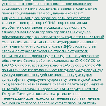
устойчивость
социально-экономическое положение
социальное питание
социальные выплаты
социальные
пенсии
социальные сети
социальный контракт
Социальный фонд
соцопрос
соцсети
соя
спасатели
спасение
спецтранспорт
СПИД
спорт
спортивная
акробатика
спортивная площадка
спорткомплекс
Справедливая Россия
справка
справки
СПЧ
среднее
образование
средняя зарплата
срок годности
СССР
старый
мост
статистика
статья
стела
стимулирующие выплаты
стипендия
стихия
столица
столица ДфО
стоматология
страйкбол
страх
страхование
стрельба
строители
строительство
стройка
студент
студенты
студенческое
общежитие
Стычка рабочих с силовиками
СУ СК
СУ СК по
ЕАО
СУ СК по Хабаровскому краю и ЕАО
су ск рф
СУ СК РФ
по ЕАО
субботнее чтиво
субботник
субсидии
субсидия
суд
Суд
суд присяжных
судебные приставы
судьи
судья
суперасфальт
суперлуние
суррогат
суточные
сухой закон
сход вагонов
Счетная палата
Счетная палата Биробиджана
США
тайфун
таможня
Тарасенко
ТАРИ
тарифы
Татьяна
Гладких
Тафи-диагностика
театр
текстильная
телемедицинские технологии
теневая зарплата
теневая
экономика
тепловоз
тепловые сети
тепловычислитель