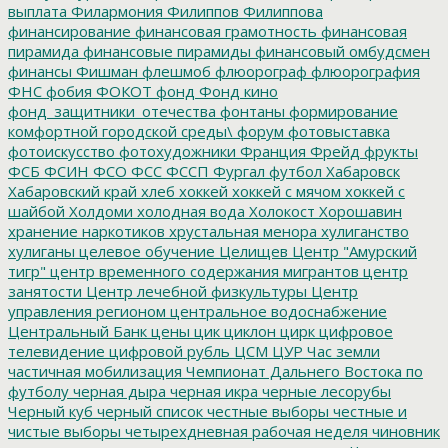
выплата
Филармония
Филиппов
Филиппова
финансирование
финансовая грамотность
финансовая
пирамида
финансовые пирамиды
финансовый омбудсмен
финансы
Фишман
флешмоб
флюорограф
флюорография
ФНС
фобия
ФОКОТ
фонд
Фонд кино
фонд_защитники_отечества
фонтаны
формирование
комфортной городской среды\
форум
фотовыставка
фотоискусство
фотохудожники
Франция
Фрейд
фрукты
ФСБ
ФСИН
ФСО
ФСС
ФССП
Фургал
футбол
Хабаровск
Хабаровский край
хлеб
хоккей
хоккей с мячом
хоккей с
шайбой
Холдоми
холодная вода
Холокост
Хорошавин
хранение наркотиков
хрустальная менора
хулиганство
хулиганы
целевое обучение
Целищев
Центр "Амурский
тигр"
центр временного содержания мигрантов
центр
занятости
Центр лечебной физкультуры
Центр
управления регионом
центральное водоснабжение
Центральный Банк
цены
цик
циклон
цирк
цифровое
телевидение
цифровой рубль
ЦСМ
ЦУР
Час земли
частичная мобилизация
Чемпионат Дальнего Востока по
футболу
черная дыра
черная икра
черные лесорубы
Черный куб
черный список
честные выборы
честные и
чистые выборы
четырехдневная рабочая неделя
чиновник