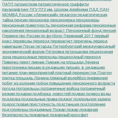
ПАТП
патриотизм
патриотическое граффити
пауэрлифтинг
ПГУ
ПГУ им. Шолом-Алейхема
ПДД
ПДН
МОМВД России «Ленинский»
педагоги
педагогическая
тайна
пенсии
пенсионер
пенсионерка
пенсионеры
пенсионная грамотность
пенсионная реформа
пенсионные
накопления
пенсионный возраст
Пенсионный фонд
пенсия
Первенство России по футболу
Первомай 2017
первый
класс
переводы
переезд
перерасчет
перечень
период
навигации
Песах
петарда
Петербургский международный
экономический форум
Петровка
петрушкова
пешеходная
зона
пешеходные переходы
пешеходный переход
Пивенко
пикет
пикник
Пикник на площади Ленина
пиротехника
письмо в редакцию
письмо_в_редакцию
питание
план мероприятий
платный перекресток
Платон
плитка
площадь Ленина
пляжный волейбол
пневмония
побег из колонии
побои
повышение пенсионного возраста
погода
погорельцы
пограничные войска
пограничный
режим
подарки
подборка_новостей
подвал
подвоз воды
подделка
поддельные права
поджог
подпольное казино
подростковая преступность
подстанция
подтопление
подтопленцы
подъемные
Пожар
пожар
пожарная
безопасность
пожарные
пожарный кроссфит