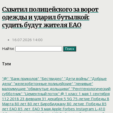
Схватил полицейского за ворот
одежды и ударил бутылкой:
судить будут жителя ЕАО
16.07.2026 14:00
Найти:
Тэги
"@"
"Банк приколов"
"Бествидео"
"Дети войны"
"Добрые
дела"
"железобетонные полицейские"
"ленивые"
малоимущие
"обманутые дольщики"
"Рентгенологический
субботник"
"Цементный поток"
@
1 класс
1 мая
1 сентября
112
2018
23 февраля
31 декабря
5
5G
75-летие Победы
8
Марта
80 лет
80 лет Биробиджану
80_летие_Победы
85
лет ЕАО
85_лет_ЕАО
9 мая
Apple
Forbes
Instagram
L-410