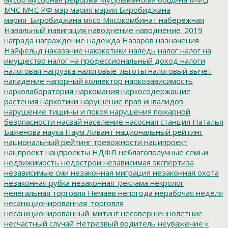
МЧС
МЧС РФ
мэр
мэрия
мэрия Биробиджана
мэрия_Биробиджана
мясо
Мясокомбинат
набережная
Навальный
навигация
наводнение
наводнение_2019
награда
награждение
надежда
Назаров
назначения
Найфельд
наказание
накркотики
наледь
налог
налог на
имущество
налог на профессиональный доход
налоги
налоговая нагрузка
налоговые_льготы
налоговый вычет
нападение
напорный коллектор
наркозависимость
нарколаборатория
наркомания
наркосодержащие
растения
наркотики
нарушение прав инвалидов
нарушение тишины и покоя
нарушения пожарной
безопасности
насвай
население
насосная станция
Наталья
Баженова
наука
Наум Ливант
национальный рейтинг
национальный рейтинг тревожности
наципроект
нацпроект
нацпроекты
НДФЛ
неблагополучные семьи
недвижимость
недострои
независимая экспертиза
независимые сми
незаконная миграция
незаконная охота
незаконная рубка
незаконная_реклама
некролог
нелегальная торговля
Немаев
непогода
нерабочая неделя
несанкционированная_торговля
несанкционированный_митинг
несовершеннолетние
несчастный случай
Нетрезвый водитель
неуважение к