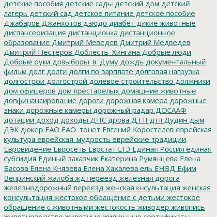
детские пособия
детские сады
детский дом
детский
лагерь
детский сад
детское питание
детское пособие
Джабаров
Джанхотов
дзюдо
диабет
дикие животные
диспансеризация
дистанционка
дистанционное
образование
Дмитрий Меведев
Дмитрий Медведев
Дмитрий Нестеров
Доблесть_Хингана
Добрые люди
Добрые руки
довыборы_в_Думу
дождь
документальный
фильм
долг
долги
долги по зарплате
долговая нагрузка
долгострои
долгострой
долевое строительство
должники
дом офицеров
дом престарелых
домашние животные
допфинансирование
дороги
дорожная камера
дорожные
знаки
дорожные камеры
дорожный радар
ДОСААФ
дотации
доход
доходы
ДПС
дрова
ДТП
дтп
Дудин
дым
ДЭК
дюкер
ЕАО
ЕАО_тонет
Евгений Коростелев
еврейская
культура
еврейская_мудрость
еврейские традиции
Евровидение
Евросеть
Еврстат
ЕГЭ
Единая Россия
единая
субсидия
Единый заказчик
Екатерина Румянцева
Елена
Басова
Елена Князева
Елена Хахалева
ель
ЕНВД
Ефим
Вепринский
жалоба
жд переезд
железная дорога
железнодорожный переезд
женская кнсультация
женская
консультация
жестокое обращение с детьми
жестокое
обращение с животными
жестокость
живодер
живопись
животноводство
животные
жилищные сертификаты