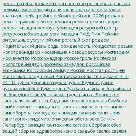
регистратура
регламент
регоператор
регоператор по тко
режим самоизоляции
резиновая квартира
резиновые
квартиры
рейд
рейинг
рейтинг
рейтинг_2026
реклама
реконструкция
ректор
религия
ремонт
ремонт дорог
реорганизация
реструктуризация
ресурсный центр
ресурсоснабжающая организация
РЖД
РИА Рейтинг
ритуальные услуги
рйтинг
рогатый скот
роддом
Родительский день
роды
рождаемость
Рождество
розыск
Ропотребнадзор
Росавиация
Росводресурсы
Росгвардия
Роскачество
Роскомнадзор
Росконтроль
Рослесхоз
Роспотребнадзор
россельхознадзор
российская
экономика
Российский Азимут
Россия
Росстат
рост цен
Ростислав Гольдштейн
Ростовская область
роуминг
РПЦ
РСПП
рубка деревьев
рубли
рубль
Рудное
ружье
рукопашный бой
Румянцева
Русская поляна
рыба
рыбалка
рыбоводные заводы
рынок труда
рысь
с. Ленинское
сага_налоговый_гнет
Сад памяти
сальмонеллез
Самбери
самбо
самогон
самодеятельность
самозанятые
самолет
самооборона
самосуд
санавиация
санация
санитария
санитарно-эпидемиологическая обстанвока
Санкт-
Петербург
санкции
сантехника
сатира
Сбербанк
сбор
вещей
сбор на здравоохранение
свадьба
свалка
свалки