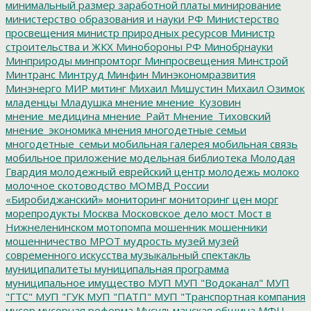
минимальный размер заработной платы
минирование
министерство образования и науки РФ
Министерство
просвещения
министр природных ресурсов
Министр
строительства и ЖКХ
Минобороны РФ
Минобрнауки
Минприроды
минпромторг
Минпросвещения
Минстрой
Минтранс
Минтруд
Минфин
Минэкономразвития
Минэнерго
МИР
митинг
Михаил Мишустин
Михаил Озимок
младенцы
Младушка
мнение
мнение_Кузовин
мнение_медицина
мнение_Райт
Мнение_Тиховский
мнение_экономика
мнения
многодетные семьи
многодетные_семьи
мобильная галерея
мобильная связь
мобильное приложение
модельная библиотека
Молодая
Гвардия
молодежный еврейский центр
молодежь
молоко
молочное скотоводство
МОМВД России
«Биробиджанский»
мониторинг
мониторинг цен
морг
морепродукты
Москва
Московское дело
мост
Мост в
Нижнеленинском
мотопомпа
мошенник
мошенники
мошенничество
МРОТ
мудрость
музей
музей
современного искусства
музыкальный спектакль
муниципалитеты
муниципальная программа
муниципальное имущество
МУП
МУП "Водоканал"
МУП
"ГТС"
МУП "ГУК
МУП "ПАТП"
МУП "Транспортная компания
мусор
мусорная реформа
Мусульманская община
МФЦ