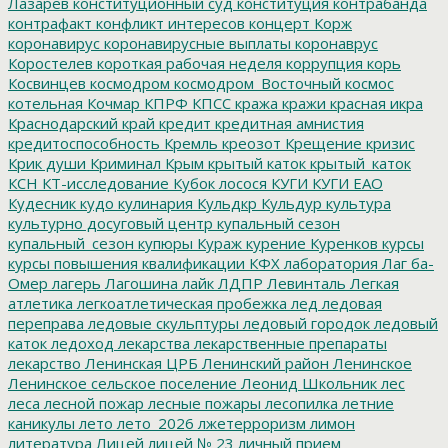
Лазарев
конституционный суд
конституция
контрабанда
контрафакт
конфликт интересов
концерт
Корж
коронавирус
коронавирусные выплаты
коронаврус
Коростелев
короткая рабочая неделя
коррупция
корь
Косвинцев
космодром
космодром_Восточный
космос
котельная
Кочмар
КПРФ
КПСС
кража
кражи
красная икра
Краснодарский край
кредит
кредитная амнистия
кредитоспособность
Кремль
креозот
Крещение
кризис
Крик души
Криминал
Крым
крытый каток
крытый_каток
КСН
КТ-исследование
Кубок лосося
КУГИ
КУГИ ЕАО
Кудесник
кудо
кулинария
Кульдкр
Кульдур
культура
культурно досуговый центр
купальный сезон
купальный_сезон
купюры
Кураж
курение
Куренков
курсы
курсы повышения квалификации
КФХ
лаборатория
Лаг ба-
Омер
лагерь
Лагошина
лайк
ЛДПР
Левинталь
Легкая
атлетика
легкоатлетическая пробежка
лед
ледовая
переправа
ледовые скульптуры
ледовый городок
ледовый
каток
ледоход
лекарства
лекарственные препараты
лекарство
Ленинская ЦРБ
Ленинский район
Ленинское
Ленинское сельское поселение
Леонид Школьник
лес
леса
лесной пожар
лесные пожары
лесопилка
летние
каникулы
лето
лето_2026
лжетерроризм
лимон
литература
Лицей
лицей № 23
личный прием