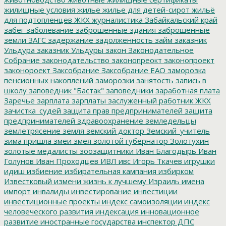
жилищные условия
жилье
жилье для детей-сирот
жильё
для подтопленцев
ЖКХ
журналистика
Забайкальский край
забег
заболевание
заброшенные здания
заброшенные
земли
ЗАГС
задержание
задолженность
займ
заказник
Ульдура
заказник Ульдуры
закон
Законодательное
Собрание
законодательство
законопреокт
законопроект
законороект
Заксобрание
Заксобрание ЕАО
заморозка
пенсионных накоплений
заморозки
занятость
запись в
школу
заповедник "Бастак"
заповедники
заработная плата
Заречье
зарплата
зарплаты
заслуженный работник ЖКХ
зачистка_судей
защита прав предпринимателей
защита
предпринимателей
здравоохранение
земледельцы
землетрясение
земля
земский доктор
Земский_учитель
зима пришла
змеи
змея
золотой губернатор
Золотухин
золотые медалисты
зоозащитники
Иван Благодырь
Иван
Голунов
Иван Проходцев
ИВЛ
ивс
Игорь Ткачев
игрушки
идиш
избиение
избирательная кампания
избирком
Известковый
измени жизнь к лучшему
Израиль
имена
импорт
инвалиды
инвестирование
инвестиции
инвестиционные проекты
индекс самоизоляции
индекс
человеческого развития
индексация
инновационное
развитие
иностранные государства
инспектор ДПС