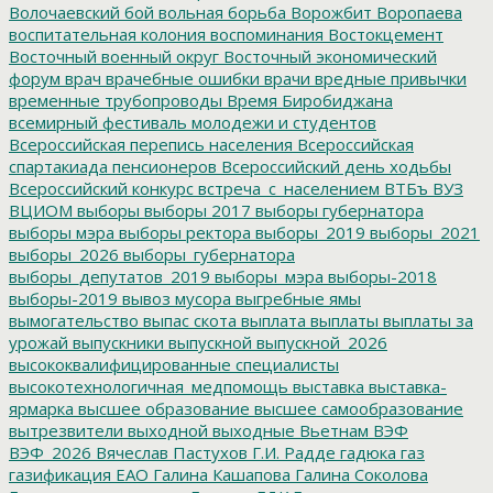
Волочаевский бой
вольная борьба
Ворожбит
Воропаева
воспитательная колония
воспоминания
Востокцемент
Восточный военный округ
Восточный экономический
форум
врач
врачебные ошибки
врачи
вредные привычки
временные трубопроводы
Время Биробиджана
всемирный фестиваль молодежи и студентов
Всероссийская перепись населения
Всероссийская
спартакиада пенсионеров
Всероссийский день ходьбы
Всероссийский конкурс
встреча_с_населением
ВТБъ
ВУЗ
ВЦИОМ
выборы
выборы 2017
выборы губернатора
выборы мэра
выборы ректора
выборы_2019
выборы_2021
выборы_2026
выборы_губернатора
выборы_депутатов_2019
выборы_мэра
выборы-2018
выборы-2019
вывоз мусора
выгребные ямы
вымогательство
выпас скота
выплата
выплаты
выплаты за
урожай
выпускники
выпускной
выпускной_2026
высококвалифицированные специалисты
высокотехнологичная_медпомощь
выставка
выставка-
ярмарка
высшее образование
высшее самообразование
вытрезвители
выходной
выходные
Вьетнам
ВЭФ
ВЭФ_2026
Вячеслав Пастухов
Г.И. Радде
гадюка
газ
газификация ЕАО
Галина Кашапова
Галина Соколова