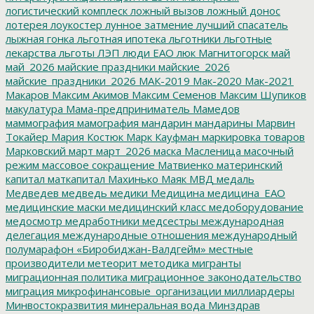
логистический комплеск
ложный вызов
ложный донос
лотерея
лоукостер
лунное затмение
лучший спасатель
лыжная гонка
льготная ипотека
льготники
льготные
лекарства
льготы
ЛЭП
люди ЕАО
люк
Магнитогорск
май
май_2026
майские праздники
майские_2026
майские_праздники_2026
МАК-2019
Мак-2020
Мак-2021
Макаров
Максим Акимов
Максим Семенов
Максим Шупиков
макулатура
Мама-предприниматель
Мамедов
маммография
мамография
мандарин
мандарины
Марвин
Токайер
Мария Костюк
Марк Кауфман
маркировка товаров
Марковский
март
март_2026
маска
Масленица
масочный
режим
массовое сокращение
Матвиенко
материнский
капитал
маткапитал
Махинько
Маяк
МВД
медаль
Медведев
медведь
медики
Медицина
медицина_ЕАО
медицинские маски
медицинский класс
медоборудование
медосмотр
медработники
медсестры
международная
делегация
международные отношения
международный
полумарафон «Биробиджан-Валдгейм»
местные
производители
метеорит
методика
мигранты
миграционная политика
миграционное законодательство
миграция
микрофинансовые_организации
миллиардеры
Минвостокразвития
минеральная вода
Минздрав