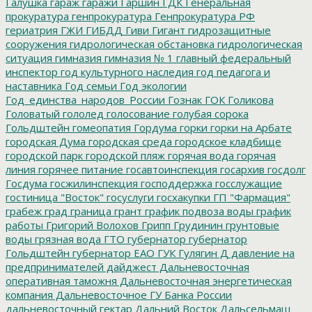
Галушка
гараж
гаражи
Гаршин
ГДК
Генеральная
прокуратура
генпрокуратура
Генпрокуратура РФ
гериатрия
ГЖИ
ГИБДД
Гиви
Гигант
гидрозащитные
сооружения
гидрологическая обстановка
гидрологическая
ситуация
гимназия
гимназия № 1
главный федеральный
инспектор
год культурного наследия
год педагога и
наставника
Год семьи
Год экологии
Год_единства_народов_России
Гознак
ГОК
Голикова
Головатый
гололед
голосование
голубая сорока
Гольдштейн
гомеопатия
Гордума
горки
горки на Арбате
городская Дума
городская среда
городское кладбище
городской парк
городской пляж
горячая вода
горячая
линия
горячее питание
госавтоинспекция
госархив
госдолг
Госдума
госжилинспекция
господдержка
госслужащие
гостиница "Восток"
госуслуги
госхакупки
ГП "Фармация"
грабеж
град
граница
грант
график подвоза воды
график
работы
Григорий Волохов
Грипп
Грудинин
грунтовые
воды
грязная вода
ГТО
губернатор
губернатор
Гольдштейн
губернатор ЕАО
ГУК
Гулягин
Д
давление на
предпринимателей
дайджест
Дальневосточная
оперативная таможня
Дальневосточная энергетическая
компания
Дальневосточное ГУ Банка России
дальневосточный гектар
Дальний Восток
Дальсельмаш