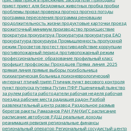
приют
приют для бездомных животных
пробка
пробки
проблемы
провал
проверка
прогноз
прогноз погоды
программа переселения
программа реновации
продолжительность жизни
продуктовые карточки
проезд
прожиточный минимум
производство
происшествие
прократура
прокуратруа
Прокуратура
прокуратура ЕАО
прокуратуура
прокураура
Промышленность
пропускной
режим
Просветов
протест
противодействие коррупции
противопожарный период
противопожарный режим
профессиональное_образование
профильный класс
профицит
профсоюзы
Проходцев
Пряма_линия_2025
прямая линия
прямые выборы
психбольница
психиатрическая больница
психоневрологический
интернат
птичий грипп
Птичник
пункт весового контроля
пункт пропуска
путевка
Путин
ПФР
Пшеничный
пьянство
за рулем
работа
работодатели
рабочая неделя
рабочая
поездка
рабочие места
радиация
радон
Разбой
развлекательный центр
развод
Раздольное
размыв
берегов
ракеты
Рамазанов
РАН
РАНХиГС
расписание
расписание автобусов
РДШ
реальные доходы
реанимация
ревизия
региональные финансы
региональный оператор
Региональный сосудистый центр