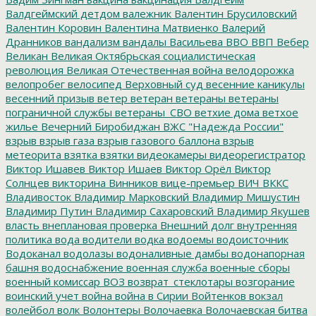
Валдгеймский детдом
валежник
Валентин Брусиловский
Валентин Коровин
Валентина Матвиенко
Валерий
Дранников
вандализм
вандалы
Васильева
ВВО
ВВП
Вебер
Великан
Великая Октябрьская социалистическая
революция
Великая Отечественная война
велодорожка
велопробег
велосипед
Верховный суд
весенние каникулы
весенний призыв
ветер
ветеран
ветераны
ветераны
пограничной службы
ветераны_СВО
ветхие дома
ветхое
жилье
Вечерний Биробиджан
ВЖС "Надежда России"
взрыв
взрыв газа
взрыв газового баллона
взрыв
метеорита
взятка
взятки
видеокамеры
видеорегистратор
Виктор Ишавев
Виктор Ишаев
Виктор Орёл
Виктор
Солнцев
викторина
Винников
вице-премьер
ВИЧ
ВККС
Владивосток
Владимир Марковский
Владимир Мишустин
Владимир Путин
Владимир Сахаровский
Владимир Якушев
власть
внеплановая проверка
Внешний долг
внутренняя
политика
вода
водители
водка
водоемы
водоисточник
Водоканал
водолазы
водоналивные дамбы
водонапорная
башня
водоснабжение
военная служба
военные сборы
военный комиссар
ВОЗ
возврат_стеклотары
возгорание
воинский учет
война
война в Сирии
Войтенков
вокзал
волейбол
волк
Волонтеры
Волочаевка
Волочаевская битва