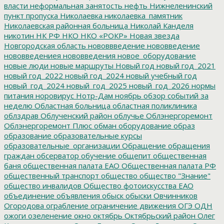
власти
неформальная занятость
нефть
Нижнеленинский
пункт пропуска
Николаевка
николаевка_памятник
Николаевская районная больница
Николай Канделя
никотин
НК РФ
НКО
НКО «РОКР»
Новая звезда
Новгородская область
нововвведение
нововведение
нововведениея
нововведения
новое_оборудование
новые люди
новые маршруты
Новый год
новый год_2021
новый год_2022
новый год_2024
новый учебный год
новый_год_2024
новый_год_2025
новый_год_2026
нормы
питания
норовирус
Нотр-Дам
ноябрь
обзор событий за
неделю
Областная больница
областная поликлиника
облздрав
Облученский район
облучье
Облэнергоремонт
Облэнергоремонт Плюс
обман
оборудование
образ
образование
образовательные курсы
образовательные_организации
Обращение
обращения
граждан
обсерватор
обучение
общепит
общественная
баня
общественная палата ЕАО
Общественная палата РФ
общественный транспорт
общество
общество "Знание"
общество инвалидов
Общество фотоискусства ЕАО
объединение
объявления
обыск
обыски
Овчинников
Огородова
ограбление
ограничение движения
ОГЭ
ОДН
ожоги
озеленение
окно
октябрь
Октябрьский район
Олег