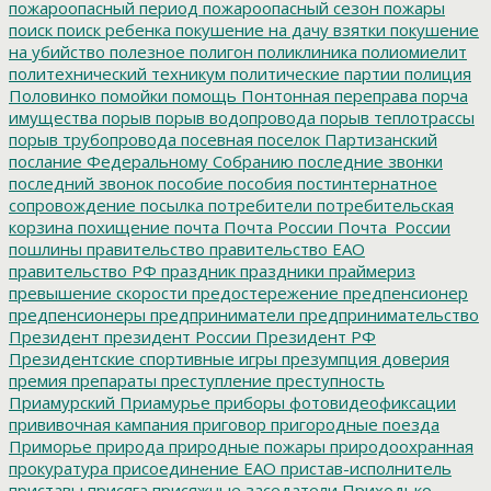
пожароопасный период
пожароопасный сезон
пожары
поиск
поиск ребенка
покушение на дачу взятки
покушение
на убийство
полезное
полигон
поликлиника
полиомиелит
политехнический техникум
политические партии
полиция
Половинко
помойки
помощь
Понтонная переправа
порча
имущества
порыв
порыв водопровода
порыв теплотрассы
порыв трубопровода
посевная
поселок Партизанский
послание Федеральному Собранию
последние звонки
последний звонок
пособие
пособия
постинтернатное
сопровождение
посылка
потребители
потребительская
корзина
похищение
почта
Почта России
Почта_России
пошлины
правительство
правительство ЕАО
правительство РФ
праздник
праздники
праймериз
превышение скорости
предостережение
предпенсионер
предпенсионеры
предприниматели
предпринимательство
Президент
президент России
Президент РФ
Президентские спортивные игры
презумпция доверия
премия
препараты
преступление
преступность
Приамурский
Приамурье
приборы фотовидеофиксации
прививочная кампания
приговор
пригородные поезда
Приморье
природа
природные пожары
природоохранная
прокуратура
присоединение ЕАО
пристав-исполнитель
приставы
присяга
присяжные заседатели
Приходько