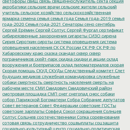
светофоры
свищ
связь
священнослужитель
секта
секция
акробатики
сельские врачи
сельские жители
сельский
учитель
сельское хозяйство
сельскохозяйственная
ярмарка
семена
семья
семья года
Семья года-2019
семья
года-2020
Семья года-2021
Сенаторы
сено
сентябрь
Сергей Ерёмин
Сергей Солтус
Сергей Фургал
сертификат
сибиреязвенные захоронения
сигареты
СИЗО
сирена
Сирия
Сироткин
сироты
система оповещения
система
оповещения населения
СК
СК России
СК РФ
СК РФ по
Хабаровскому краю
сказка
скандал
сквер
сквер
пограничников
скейт-парк
скидка
скидки и акции
склад
вооружения и боеприпасов
склад пиломатериалов
скорая
Скорая помощь
СКУД
СКУДы
Следственный комитет
Слет
будущих медиков
служебная командировка
служебные
собаки
смертность
смертность населения
смерть на
рабочем месте
СМИ
Смидович
Смидовичский район
смотровая площадка
СМП
снег
снегопад
снюс
собаки
собор Парижской Богоматери
Собра
Собрание депутатов
Совет ветеранов
Совет Федерации
советские ГОСТы
советские зарплаты
Совфед
Сокол
сокращения
Солнцев
Солтус
Солцнев
соотечественники
Сопка
соревнования
сотовая связь
сотрудничество
соцвыплаты
соцзащита
социально-культурный центр
социально-политическая