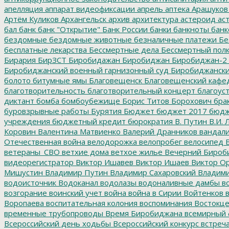
апелляция
аппарат видеофиксации
апрель
аптека
Арашуков
Артём Куликов
Архангельск
архив
архитектура
астероид
ас
бал
банк
банк "Открытие"
Банк России
банки
банкноты
банк
бездомные
бездомные животные
безналичные платежи
Бе
бесплатные лекарства
Бессмертные дела
Бессмертный пол
Бирария
БирЗСТ
Биробидажан
Биробиджан
Биробиджан-2
Биробиджанский военный гарнизонный суд
Биробиджанский
болото
битумные ямы
Благовещенск
Благовещенский кафе
благотворительность
благотворительный концерт
благоус
диктант
бомба
бомбоубежище
Борис Титов
Борохович
бра
буровзрывные работы
Бурятия
Бюджет
бюджет 2017
бюдж
учреждения
бюджетный кредит
бюрократия
В. Путин
В.И. 
Коровин
Валентина Матвиенко
Валерий Дранников
вандал
Отечественная война
велодорожка
велопробег
велосипед
В
ветераны_СВО
ветхие дома
ветхое жилье
Вечерний Бироб
видеорегистратор
Виктор Ишавев
Виктор Ишаев
Виктор О
Мишустин
Владимир Путин
Владимир Сахаровский
Владими
водоисточник
Водоканал
водолазы
водоналивные дамбы
во
возгорание
воинский учет
война
война в Сирии
Войтенков
в
Воропаева
воспитательная колония
воспоминания
Востокц
временные трубопроводы
Время Биробиджана
всемирный 
Всероссийский день ходьбы
Всероссийский конкурс
встреч