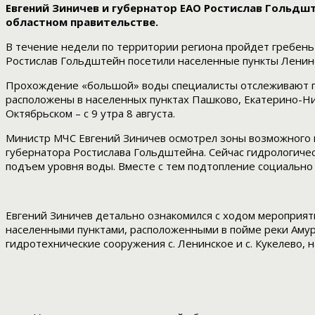
Евгений Зиничев и губернатор ЕАО Ростислав Гольдш
областном правительстве.
В течение недели по территории региона пройдет гребень а
Ростислав Гольдштейн посетили населенные пункты Ленинск
Прохождение «большой» воды специалисты отслеживают по
расположены в населенных пунктах Пашково, Екатерино-Ник
Октябрьском – с 9 утра 8 августа.
Министр МЧС Евгений Зиничев осмотрел зоны возможного п
губернатора Ростислава Гольдштейна. Сейчас гидрологичес
подъем уровня воды. Вместе с тем подтопление социально
Евгений Зиничев детально ознакомился с ходом мероприяти
населенными пунктами, расположенными в пойме реки Амур
гидротехнические сооружения с. Ленинское и с. Кукелево,