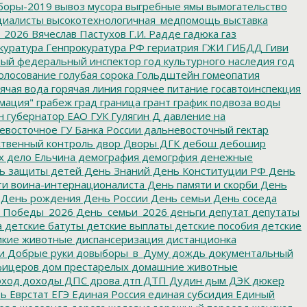
боры-2019
вывоз мусора
выгребные ямы
вымогательство
циалисты
высокотехнологичная_медпомощь
выставка
_2026
Вячеслав Пастухов
Г.И. Радде
гадюка
газ
куратура
Генпрокуратура РФ
гериатрия
ГЖИ
ГИБДД
Гиви
ный федеральный инспектор
год культурного наследия
год
олосование
голубая сорока
Гольдштейн
гомеопатия
ячая вода
горячая линия
горячее питание
госавтоинспекция
мация"
грабеж
град
граница
грант
график подвоза воды
н
губернатор ЕАО
ГУК
Гулягин
Д
давление на
восточное ГУ Банка России
дальневосточный гектар
твенный контроль
двор
Дворы
ДГК
дебош
дебошир
х
дело Ельчина
демография
демогрфия
денежные
ь защиты детей
День Знаний
День Конституции РФ
День
и воина-интернационалиста
День памяти и скорби
День
День рождения
День России
День семьи
День соседа
_Победы_2026
День_семьи_2026
деньги
депутат
депутаты
а
детские батуты
детские выплаты
детские пособия
детские
кие животные
диспансеризация
дистанционка
и
Добрые руки
довыборы_в_Думу
дождь
документальный
фицеров
дом престарелых
домашние животные
ход
доходы
ДПС
дрова
дтп
ДТП
Дудин
дым
ДЭК
дюкер
ть
Еврстат
ЕГЭ
Единая Россия
единая субсидия
Единый