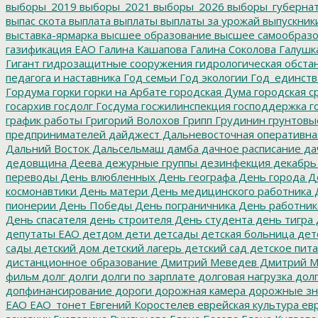
выборы_2019
выборы_2021
выборы_2026
выборы_губерна
выпас скота
выплата
выплаты
выплаты за урожай
выпускник
выставка-ярмарка
высшее образование
высшее самообразо
газификация ЕАО
Галина Кашапова
Галина Соколова
Галушк
Гигант
гидрозащитные сооружения
гидрологическая обста
педагога и наставника
Год семьи
Год экологии
Год_единств
Гордума
горки
горки на Арбате
городская Дума
городская с
госархив
госдолг
Госдума
госжилинспекция
господдержка
г
график работы
Григорий Волохов
Грипп
Грудинин
грунтовы
предпринимателей
дайджест
Дальневосточная оперативна
Дальний Восток
Дальсельмаш
дамба
дачное расписание
да
дедовщина
Деева
дежурные группы
дезинфекция
декабрь
переводы
День влюбленных
День географа
День города
Де
космонавтики
День матери
День медицинского работника
Д
пионерии
День Победы
День пограничника
День работник
День спасателя
день строителя
День студента
день тигра
депутаты ЕАО
детдом
дети
детсады
детская больница
дет
сады
детский дом
детский лагерь
детский сад
детское пит
дистанционное образование
Дмитрий Меведев
Дмитрий М
фильм
долг
долги
долги по зарплате
долговая нагрузка
долг
допфинансирование
дороги
дорожная камера
дорожные зн
ЕАО
ЕАО_тонет
Евгений Коростелев
еврейская культура
евр