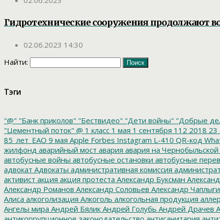
Гидротехнические сооружения продолжают во
02.06.2023 14:30
Найти:
Тэги
"@"
"Банк приколов"
"Бествидео"
"Дети войны"
"Добрые де
"Цементный поток"
@
1 класс
1 мая
1 сентября
112
2018
23 
85_лет_ЕАО
9 мая
Apple
Forbes
Instagram
L-410
QR-код
Wha
жилфонд
аварийный мост
авария
авария на Чернобыльской
автобусные войны
автобусные остановки
автобусные перев
адвокат
Адвокаты
административная комиссия
администрат
активист
акция
акция протеста
Александр Буксман
Александ
Александр Романов
Александр Соловьев
Александр Чаплыг
Алиса
алкоголизация
Алкоголь
алкогольная продукция
аллер
Ангелы мира
Андрей Бялик
Андрей Голубь
Андрей Драчев
А
антикоррупционное законодательство
антисанитария
анти