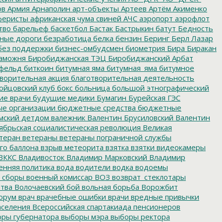
ов
Армия
Арнаполин
арт-объекты
Артеев
Артём Акименко
еристы
африканская чума свиней
АЧС
аэропорт
аэрофлот
тво
барельеф
баскетбол
Бастак
Бастрыкин
батут
Бедность
нные дороги
безработица
белка
бензин
Беринг
Берл Лазар
без поддержки
бизнес-омбудсмен
биометрия
Бира
Биракан
аможня
Биробиджанская ТЭЦ
Биробиджанский Арбат
фельд
биткоин
битумная яма
битумная_яма
битумное
ворительная акция
благотворительная деятельность
ойцовский клуб
бокс
больница
большой этнографический
е врачи
будущие медики
Бумагин
Бурейская ГЭС
е организации
бюджетные средства
бюджетные
мский детдом
валежник
Валентин Брусиловский
Валентин
ябрьская социалистическая революция
Великая
теран
ветераны
ветераны пограничной службы
го баллона
взрыв метеорита
взятка
взятки
видеокамеры
ВККС
Владивосток
Владимир Марковский
Владимир
енняя политика
вода
водители
водка
водоемы
 сборы
военный комиссар
ВОЗ
возврат_стеклотары
итва
Волочаевский бой
вольная борьба
Ворожбит
орум
врач
врачебные ошибки
врачи
вредные привычки
аселения
Всероссийская спартакиада пенсионеров
ры губернатора
выборы мэра
выборы ректора