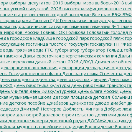
тора
выборы_депутатов_2019
выборы_мэра
выборы-2018
вы
и
выпускной
выпускной_2026
высококвалифицированные спе
вание
вытрезвители
выходной
выходные
Вьетнам
ВЭФ
ВЭФ
а
гараж
гаражи
Гаршин
ГДК
Генеральная прокуратура
генпро
новка
гидрологическая ситуация
гимназия
гимназия № 1
глав
а_народов_России
Гознак
ГОК
Голикова
Головатый
гололед
г
реда
городское кладбище
городской парк
городской пляж
гор
осслужащие
гостиница "Восток"
госуслуги
госхакупки
ГП "Фар
е воды
грязная вода
ГТО
губернатор
губернатор Гольдштей
я таможня
Дальневосточная энергетическая компания
Дальне
чные перевозки
дачный_сезон_2026
ДВЖД
Движение общес
декларационная компания
декларация
декларация о дохода
нь Государственного флага
День защитника Отечества
ден
ень народного единства
день открытых дверей
День памят
а ЖКХ
День работника культуры
день работника транспорта
день учителя
день физкультурника
День флага России
День
ская музыкальная школа
детская площадка
детская_больниц
ание
детское пособие
Джабаров
Джанхотов
дзюдо
диабет
ди
едведев
Дмитрий Нестеров
Доблесть_Хингана
Добрые люд
острои
долгострой
долевое строительство
должники
дом о
аки
дорожные камеры
дорожный радар
ДОСААФ
дотации
до
ейская_мудрость
еврейские традиции
Евровидение
Евросе