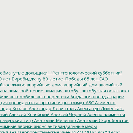
обманутые дольщики"
"Рентгенологический субботник"
0 лет Биробиджану
80_летие_Победы
85 лет ЕАО
йное жилье
аварийные дома
аварийный дом
аварийный
ана
авиасообщение
авиация
автобус
автобусная остановка
били
автомобиль
автоперевозки
Агада
агитпоезд
аграрии
ция президента
азартные игры
азимут
АЗС
Акименко
сандр Козлов
Александр Левинталь
Александр Ливенталь
ный
Алексей Хозяйский
Алексей Черный
Алеппо
алименты
з
амурский тигр
Анатолий Мелешко
Анатолий Скоробогатов
нимные звонки
анонс
антивандальные меры
ссия
антитеррористические учения
АО "ДГК"
АО "ДРСК"