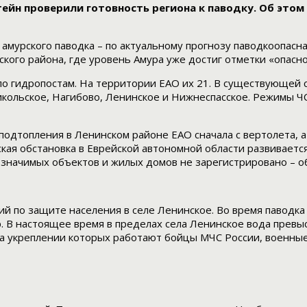
тейн проверили готовность региона к паводку. Об это
мурского паводка – по актуальному прогнозу паводкоопасная
ого района, где уровень Амура уже достиг отметки «опасно
 гидропостам. На территории ЕАО их 21. В существующей с
ольское, Нагибово, Ленинское и Нижнеспасское. Режимы ЧС о
одтопления в Ленинском районе ЕАО сначала с вертолета, 
кая обстановка в Еврейской автономной области развивается
 значимых объектов и жилых домов не зарегистрировано – 
й по защите населения в селе Ленинское. Во время паводка 
. В настоящее время в пределах села Ленинское вода превы
 на укреплении которых работают бойцы МЧС России, военны