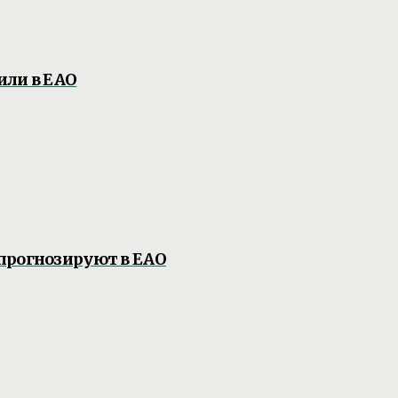
или в ЕАО
прогнозируют в ЕАО