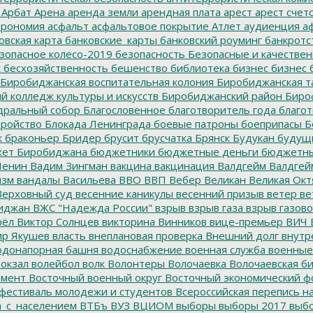
Арбат
Арена
аренда земли
арендная плата
арест
арест счет
трономия
асфальт
асфальтовое покрытие
Атлет
аудиенция
аф
овская карта
банковские_карты
банковский роуминг
банкротс
зопасное колесо-2019
безопасность
Безопасные и качестве
к
бесхозяйственность
бешенство
библиотека
бизнес
бизнес 
Биробиджанская воспитательная колония
Биробиджанская т
 колледж культуры и искусств
Биробиджанский район
Биро
дральный собор
Благословенное
благотворитель года
благот
тройство
Блокада Ленинграда
боевые патроны
боеприпасы
Б
к
браконьер
Бридер
брусит
брусчатка
Брянск
Будукан
будущи
ет Биробиджана
бюджетники
бюджетные деньги
бюджетны
Ленин
Вадим Зингман
вакцина
вакцинация
Валдгейм
Валдгей
изм
вандалы
Васильева
ВВО
ВВП
Вебер
Великан
Великая Окт
ерховный суд
весенние каникулы
весенний призыв
ветер
ве
иджан
ВЖС "Надежда России"
взрыв
взрыв газа
взрыв газово
рёл
Виктор Солнцев
викторина
Винников
вице-премьер
ВИЧ
р Якушев
власть
внеплановая проверка
Внешний долг
внутр
донапорная башня
водоснабжение
военная служба
военные
окзал
волейбол
волк
Волонтеры
Волочаевка
Волочаевская б
емент
Восточный военный округ
Восточный экономический ф
фестиваль молодежи и студентов
Всероссийская перепись н
а_с_населением
ВТБъ
ВУЗ
ВЦИОМ
выборы
выборы 2017
выбо