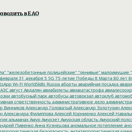
зводить в ЕАО
ла"
"железобетонные полицейские"
"ленивые" малоимущие
"
февраля
31 декабря
5
5G
75-летие Победы
8 Марта
80 лет
8
tsApp
Wi-Fi
WorldSkills Russia
аборты
аварийная посадка
авари
 АЭС
август
Авдалян
авиабилеты
авиакатастрофа
авиалесоохр
озки
автобусный парк
автобусы
автовокзал
автоклуб
автомо
ивная ответственность
административное дело
администра
р Винников
Александр Головатый
Александр Золотухин
Алек
ин
Александра Филиппова
Алексей Корниенко
Алексей Наваль
гия
альманах
Амур
Амурзет
Амурская область
Амурский поло
ндрей Пивенко
Анна Кузнецова
аномальное потепление
ано
террористическая безопасность
антитеррористическая коми