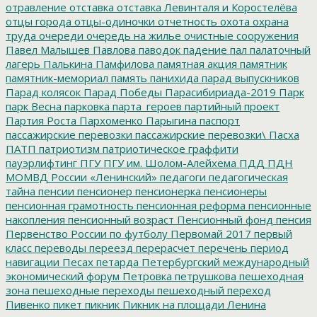
отравление
отставка
отставка Левинталя и Коростелёва
отцы города
отцы-одиночки
отчетность
охота
охрана
труда
очереди
очередь на жилье
очистные сооружения
Павел Малышев
Павлова
паводок
падение
пал
палаточный
лагерь
Палькина
Памфилова
памятная акция
памятник
памятник-мемориал
память
панихида
парад выпускников
Парад колясок
Парад Победы
Парасибириада-2019
Парк
парк Весна
парковка
парта_героев
партийный проект
Партия Роста
Пархоменко
Парыгина
паспорт
пассажирские перевозки
пассажирские перевозки\
Пасха
ПАТП
патриотизм
патриотическое граффити
пауэрлифтинг
ПГУ
ПГУ им. Шолом-Алейхема
ПДД
ПДН
МОМВД России «Ленинский»
педагоги
педагогическая
тайна
пенсии
пенсионер
пенсионерка
пенсионеры
пенсионная грамотность
пенсионная реформа
пенсионные
накопления
пенсионный возраст
Пенсионный фонд
пенсия
Первенство России по футболу
Первомай 2017
первый
класс
переводы
переезд
перерасчет
перечень
период
навигации
Песах
петарда
Петербургский международный
экономический форум
Петровка
петрушкова
пешеходная
зона
пешеходные переходы
пешеходный переход
Пивенко
пикет
пикник
Пикник на площади Ленина