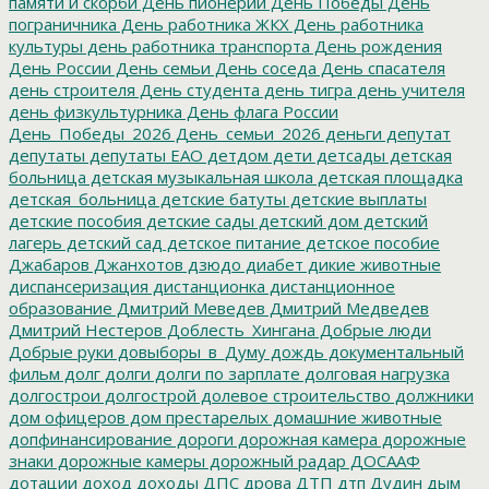
памяти и скорби
День пионерии
День Победы
День
пограничника
День работника ЖКХ
День работника
культуры
день работника транспорта
День рождения
День России
День семьи
День соседа
День спасателя
день строителя
День студента
день тигра
день учителя
день физкультурника
День флага России
День_Победы_2026
День_семьи_2026
деньги
депутат
депутаты
депутаты ЕАО
детдом
дети
детсады
детская
больница
детская музыкальная школа
детская площадка
детская_больница
детские батуты
детские выплаты
детские пособия
детские сады
детский дом
детский
лагерь
детский сад
детское питание
детское пособие
Джабаров
Джанхотов
дзюдо
диабет
дикие животные
диспансеризация
дистанционка
дистанционное
образование
Дмитрий Меведев
Дмитрий Медведев
Дмитрий Нестеров
Доблесть_Хингана
Добрые люди
Добрые руки
довыборы_в_Думу
дождь
документальный
фильм
долг
долги
долги по зарплате
долговая нагрузка
долгострои
долгострой
долевое строительство
должники
дом офицеров
дом престарелых
домашние животные
допфинансирование
дороги
дорожная камера
дорожные
знаки
дорожные камеры
дорожный радар
ДОСААФ
дотации
доход
доходы
ДПС
дрова
ДТП
дтп
Дудин
дым