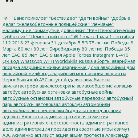
"@"
"Банк приколов"
"Бествидео"
"Дети войны"
"Добрые
дела"
"железобетонные полицейские"
"ленивые"
малоимущие
"обманутые дольщики"
"Рентгенологический
субботник"
"Цементный поток"
@
1 класс
1 мая
1 сентября
112
2018
23 февраля
31 декабря
5
5G
75-летие Победы
8
Марта
80 лет
80 лет Биробиджану
80_летие_Победы
85
лет ЕАО
85_лет_ЕАО
9 мая
Apple
Forbes
Instagram
L-410
QR-код
WhatsApp
Wi-Fi
WorldSkills Russia
аборты
аварийная
посадка
аварийное жилье
аварийные дома
аварийный дом
аварийный жилфонд
аварийный мост
авария
авария на
Чернобыльской АЭС
август
Авдалян
авиабилеты
авиакатастрофа
авиалесоохрана
авиасообщение
авиация
автобус
автобусная остановка
автобусные войны
автобусные остановки
автобусные перевозки
автобусный
парк
автобусы
автовокзал
автоклуб
автомобили
автомобиль
автоперевозки
Агада
агитпоезд
аграрии
адвокат
Адвокаты
административная комиссия
административная ответственность
административное
дело
администрация президента
азартные игры
азимут
АЗС
Акименко
активист
акция
акция протеста
Александр