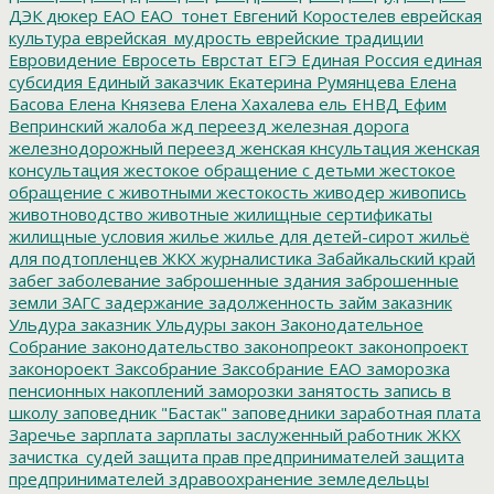
ДЭК
дюкер
ЕАО
ЕАО_тонет
Евгений Коростелев
еврейская
культура
еврейская_мудрость
еврейские традиции
Евровидение
Евросеть
Еврстат
ЕГЭ
Единая Россия
единая
субсидия
Единый заказчик
Екатерина Румянцева
Елена
Басова
Елена Князева
Елена Хахалева
ель
ЕНВД
Ефим
Вепринский
жалоба
жд переезд
железная дорога
железнодорожный переезд
женская кнсультация
женская
консультация
жестокое обращение с детьми
жестокое
обращение с животными
жестокость
живодер
живопись
животноводство
животные
жилищные сертификаты
жилищные условия
жилье
жилье для детей-сирот
жильё
для подтопленцев
ЖКХ
журналистика
Забайкальский край
забег
заболевание
заброшенные здания
заброшенные
земли
ЗАГС
задержание
задолженность
займ
заказник
Ульдура
заказник Ульдуры
закон
Законодательное
Собрание
законодательство
законопреокт
законопроект
законороект
Заксобрание
Заксобрание ЕАО
заморозка
пенсионных накоплений
заморозки
занятость
запись в
школу
заповедник "Бастак"
заповедники
заработная плата
Заречье
зарплата
зарплаты
заслуженный работник ЖКХ
зачистка_судей
защита прав предпринимателей
защита
предпринимателей
здравоохранение
земледельцы