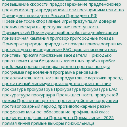
превышение скорости
предостережение
предпенсионер
предпенсионеры
предприниматели
предпринимательство
Президент
президент России
Президент РФ
Президентские спортивные игры
презумпция доверия
премия
препараты
преступление
преступность
Приамурский
Приамурье
приборы фотовидеофиксации
прививочная кампания
приговор
пригородные поезда
Приморье
природа
природные пожары
природоохранная
прокуратура
присоединение ЕАО
пристав-исполнитель
приставы
присяга
присяжные заседатели
Приходько
приют
приют для бездомных животных
пробка
пробки
проблемы
провал
проверка
прогноз
прогноз погоды
программа переселения
программа реновации
продолжительность жизни
продуктовые карточки
проезд
прожиточный минимум
производство
происшествие
прократура
прокуратруа
Прокуратура
прокуратура ЕАО
прокуратуура
прокураура
Промышленность
пропускной
режим
Просветов
протест
противодействие коррупции
противопожарный период
противопожарный режим
профессиональное_образование
профильный класс
профицит
профсоюзы
Проходцев
Пряма_линия_2025
прямая линия
прямые выборы
психбольница