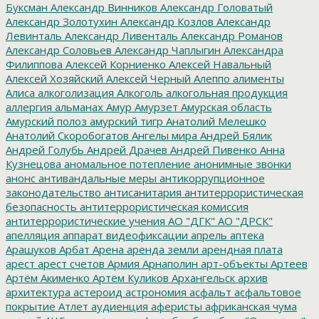
Буксман
Александр Винников
Александр Головатый
Александр Золотухин
Александр Козлов
Александр
Левинталь
Александр Ливенталь
Александр Романов
Александр Соловьев
Александр Чаплыгин
Александра
Филиппова
Алексей Корниенко
Алексей Навальный
Алексей Хозяйский
Алексей Черный
Алеппо
алименты
Алиса
алкоголизация
Алкоголь
алкогольная продукция
аллергия
альманах
Амур
Амурзет
Амурская область
Амурский полоз
амурский тигр
Анатолий Мелешко
Анатолий Скоробогатов
Ангелы мира
Андрей Бялик
Андрей Голубь
Андрей Драчев
Андрей Пивенко
Анна
Кузнецова
аномальное потепление
анонимные звонки
анонс
антивандальные меры
антикоррупционное
законодательство
антисанитария
антитеррористическая
безопасность
антитеррористическая комиссия
антитеррористические учения
АО "ДГК"
АО "ДРСК"
апелляция
аппарат видеофиксации
апрель
аптека
Арашуков
Арбат
Арена
аренда земли
арендная плата
арест
арест счетов
Армия
Арнаполин
арт-объекты
Артеев
Артём Акименко
Артём Куликов
Архангельск
архив
архитектура
астероид
астрономия
асфальт
асфальтовое
покрытие
Атлет
аудиенция
аферисты
африканская чума