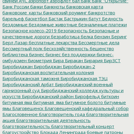
свиней
АЧС
аэропорт
аэрофлот
бал
банк
банк "Открытие"
Банк России
банки
банкноты
банковская карта
банковские_карты
банковский роуминг
банкротство
барельеф
баскетбол
Бастак
Бастрыкин
батут
Бедность
бездомные
бездомные животные
безналичные платежи
Безопасное колесо-2019
безопасность
Безопасные и
качественные дороги
безработица
белка
бензин
Беринг
Берл Лазар
бесплатные лекарства
Бессмертные дела
Бессмертный полк
бесхозяйственность
бешенство
библиотека
бизнес
бизнес без поддержки
бизнес-
омбудсмен
биометрия
Бира
Биракан
Бирария
БирЗСТ
Биробидажан
Биробиджан
Биробиджан-2
Биробиджанская воспитательная колония
Биробиджанская таможня
Биробиджанская ТЭЦ
Биробиджанский Арбат
Биробиджанский военный
гарнизонный суд
Биробиджанский колледж культуры и
искусств
Биробиджанский район
Бирофельд
биткоин
битумная яма
битумная_яма
битумное болото
битумные
ямы
Благовещенск
Благовещенский кафедральный собор
Благословенное
благотворитель года
благотворительная
акция
благотворительная деятельность
благотворительность
благотворительный концерт
благоустройство
Блокада Ленинграда
боевые патроны