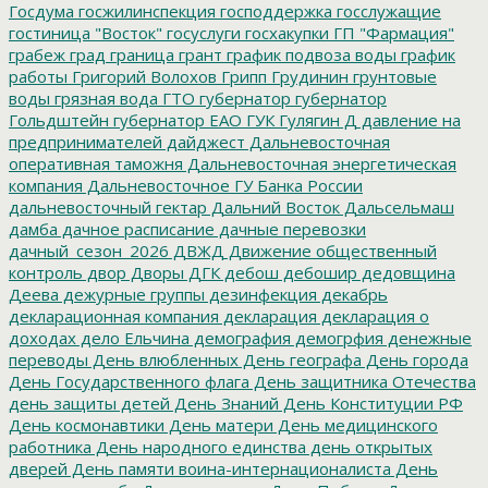
Госдума
госжилинспекция
господдержка
госслужащие
гостиница "Восток"
госуслуги
госхакупки
ГП "Фармация"
грабеж
град
граница
грант
график подвоза воды
график
работы
Григорий Волохов
Грипп
Грудинин
грунтовые
воды
грязная вода
ГТО
губернатор
губернатор
Гольдштейн
губернатор ЕАО
ГУК
Гулягин
Д
давление на
предпринимателей
дайджест
Дальневосточная
оперативная таможня
Дальневосточная энергетическая
компания
Дальневосточное ГУ Банка России
дальневосточный гектар
Дальний Восток
Дальсельмаш
дамба
дачное расписание
дачные перевозки
дачный_сезон_2026
ДВЖД
Движение общественный
контроль
двор
Дворы
ДГК
дебош
дебошир
дедовщина
Деева
дежурные группы
дезинфекция
декабрь
декларационная компания
декларация
декларация о
доходах
дело Ельчина
демография
демогрфия
денежные
переводы
День влюбленных
День географа
День города
День Государственного флага
День защитника Отечества
день защиты детей
День Знаний
День Конституции РФ
День космонавтики
День матери
День медицинского
работника
День народного единства
день открытых
дверей
День памяти воина-интернационалиста
День