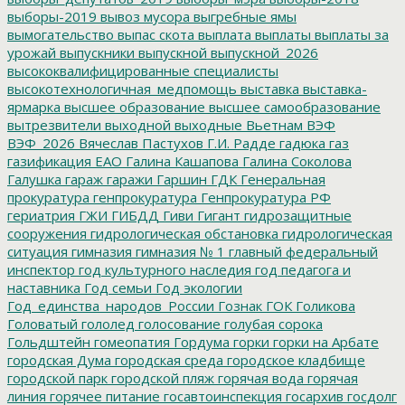
выборы-2019
вывоз мусора
выгребные ямы
вымогательство
выпас скота
выплата
выплаты
выплаты за
урожай
выпускники
выпускной
выпускной_2026
высококвалифицированные специалисты
высокотехнологичная_медпомощь
выставка
выставка-
ярмарка
высшее образование
высшее самообразование
вытрезвители
выходной
выходные
Вьетнам
ВЭФ
ВЭФ_2026
Вячеслав Пастухов
Г.И. Радде
гадюка
газ
газификация ЕАО
Галина Кашапова
Галина Соколова
Галушка
гараж
гаражи
Гаршин
ГДК
Генеральная
прокуратура
генпрокуратура
Генпрокуратура РФ
гериатрия
ГЖИ
ГИБДД
Гиви
Гигант
гидрозащитные
сооружения
гидрологическая обстановка
гидрологическая
ситуация
гимназия
гимназия № 1
главный федеральный
инспектор
год культурного наследия
год педагога и
наставника
Год семьи
Год экологии
Год_единства_народов_России
Гознак
ГОК
Голикова
Головатый
гололед
голосование
голубая сорока
Гольдштейн
гомеопатия
Гордума
горки
горки на Арбате
городская Дума
городская среда
городское кладбище
городской парк
городской пляж
горячая вода
горячая
линия
горячее питание
госавтоинспекция
госархив
госдолг