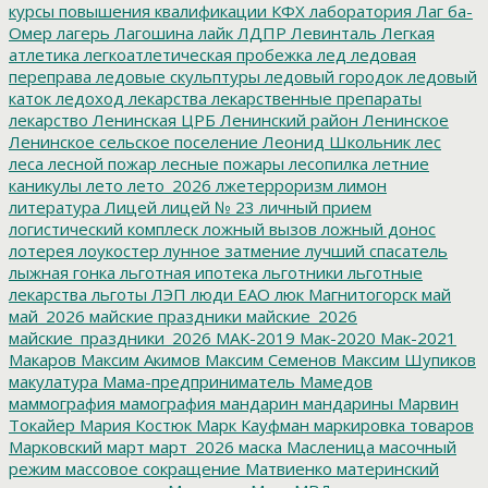
курсы повышения квалификации
КФХ
лаборатория
Лаг ба-
Омер
лагерь
Лагошина
лайк
ЛДПР
Левинталь
Легкая
атлетика
легкоатлетическая пробежка
лед
ледовая
переправа
ледовые скульптуры
ледовый городок
ледовый
каток
ледоход
лекарства
лекарственные препараты
лекарство
Ленинская ЦРБ
Ленинский район
Ленинское
Ленинское сельское поселение
Леонид Школьник
лес
леса
лесной пожар
лесные пожары
лесопилка
летние
каникулы
лето
лето_2026
лжетерроризм
лимон
литература
Лицей
лицей № 23
личный прием
логистический комплеск
ложный вызов
ложный донос
лотерея
лоукостер
лунное затмение
лучший спасатель
лыжная гонка
льготная ипотека
льготники
льготные
лекарства
льготы
ЛЭП
люди ЕАО
люк
Магнитогорск
май
май_2026
майские праздники
майские_2026
майские_праздники_2026
МАК-2019
Мак-2020
Мак-2021
Макаров
Максим Акимов
Максим Семенов
Максим Шупиков
макулатура
Мама-предприниматель
Мамедов
маммография
мамография
мандарин
мандарины
Марвин
Токайер
Мария Костюк
Марк Кауфман
маркировка товаров
Марковский
март
март_2026
маска
Масленица
масочный
режим
массовое сокращение
Матвиенко
материнский