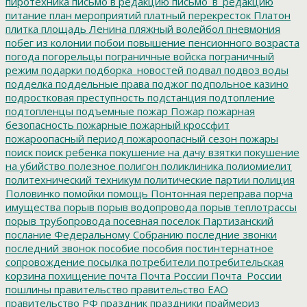
пиротехника
письмо в редакцию
письмо_в_редакцию
питание
план мероприятий
платный перекресток
Платон
плитка
площадь Ленина
пляжный волейбол
пневмония
побег из колонии
побои
повышение пенсионного возраста
погода
погорельцы
пограничные войска
пограничный
режим
подарки
подборка_новостей
подвал
подвоз воды
подделка
поддельные права
поджог
подпольное казино
подростковая преступность
подстанция
подтопление
подтопленцы
подъемные
пожар
Пожар
пожарная
безопасность
пожарные
пожарный кроссфит
пожароопасный период
пожароопасный сезон
пожары
поиск
поиск ребенка
покушение на дачу взятки
покушение
на убийство
полезное
полигон
поликлиника
полиомиелит
политехнический техникум
политические партии
полиция
Половинко
помойки
помощь
Понтонная переправа
порча
имущества
порыв
порыв водопровода
порыв теплотрассы
порыв трубопровода
посевная
поселок Партизанский
послание Федеральному Собранию
последние звонки
последний звонок
пособие
пособия
постинтернатное
сопровождение
посылка
потребители
потребительская
корзина
похищение
почта
Почта России
Почта_России
пошлины
правительство
правительство ЕАО
правительство РФ
праздник
праздники
праймериз