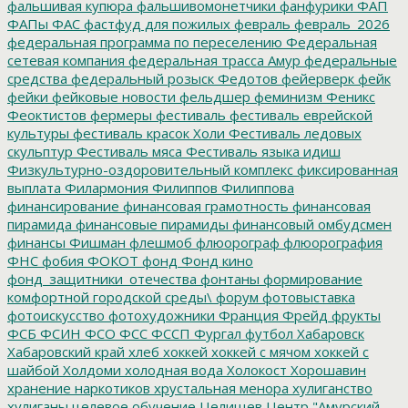
фальшивая купюра
фальшивомонетчики
фанфурики
ФАП
ФАПы
ФАС
фастфуд для пожилых
февраль
февраль_2026
федеральная программа по переселению
Федеральная
сетевая компания
федеральная трасса Амур
федеральные
средства
федеральный розыск
Федотов
фейерверк
фейк
фейки
фейковые новости
фельдшер
феминизм
Феникс
Феоктистов
фермеры
фестиваль
фестиваль еврейской
культуры
фестиваль красок Холи
Фестиваль ледовых
скульптур
Фестиваль мяса
Фестиваль языка идиш
Физкультурно-оздоровительный комплекс
фиксированная
выплата
Филармония
Филиппов
Филиппова
финансирование
финансовая грамотность
финансовая
пирамида
финансовые пирамиды
финансовый омбудсмен
финансы
Фишман
флешмоб
флюорограф
флюорография
ФНС
фобия
ФОКОТ
фонд
Фонд кино
фонд_защитники_отечества
фонтаны
формирование
комфортной городской среды\
форум
фотовыставка
фотоискусство
фотохудожники
Франция
Фрейд
фрукты
ФСБ
ФСИН
ФСО
ФСС
ФССП
Фургал
футбол
Хабаровск
Хабаровский край
хлеб
хоккей
хоккей с мячом
хоккей с
шайбой
Холдоми
холодная вода
Холокост
Хорошавин
хранение наркотиков
хрустальная менора
хулиганство
хулиганы
целевое обучение
Целищев
Центр "Амурский