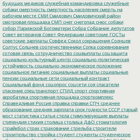
будущих медиков
служебная командировка
служебные
собаки
смертность
смертность населения
смерть на
рабочем месте
СМИ
Смидович
Смидовичский район
смотровая площадка
СМП
снег
снегопад
снюс
собаки
собор Парижской Богоматери
Собра
Собрание депутатов
Совет ветеранов
Совет Федерации
советские ГОСТы
советские зарплаты
Совфед
Сокол
сокращения
Солнцев
Солтус
Солцнев
соотечественники
Сопка
соревнования
сотовая связь
сотрудничество
соцвыплаты
соцзащита
социально-культурный центр
социально-политическая
устойчивость
социально-экономическое положение
социальное питание
социальные выплаты
социальные
пенсии
социальные сети
социальный контракт
Социальный фонд
соцопрос
соцсети
соя
спасатели
спасение
спецтранспорт
СПИД
спорт
спортивная
акробатика
спортивная площадка
спорткомплекс
Справедливая Россия
справка
справки
СПЧ
среднее
образование
средняя зарплата
срок годности
СССР
старый
мост
статистика
статья
стела
стимулирующие выплаты
стипендия
стихия
столица
столица ДфО
стоматология
страйкбол
страх
страхование
стрельба
строители
строительство
стройка
студент
студенты
студенческое