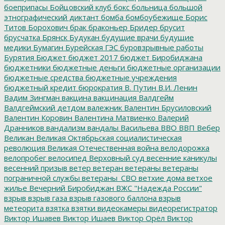
боеприпасы
Бойцовский клуб
бокс
больница
большой
этнографический диктант
бомба
бомбоубежище
Борис
Титов
Борохович
брак
браконьер
Бридер
брусит
брусчатка
Брянск
Будукан
будущие врачи
будущие
медики
Бумагин
Бурейская ГЭС
буровзрывные работы
Бурятия
Бюджет
бюджет 2017
бюджет Биробиджана
бюджетники
бюджетные деньги
бюджетные организации
бюджетные средства
бюджетные учреждения
бюджетный кредит
бюрократия
В. Путин
В.И. Ленин
Вадим Зингман
вакцина
вакцинация
Валдгейм
Валдгеймский детдом
валежник
Валентин Брусиловский
Валентин Коровин
Валентина Матвиенко
Валерий
Дранников
вандализм
вандалы
Васильева
ВВО
ВВП
Вебер
Великан
Великая Октябрьская социалистическая
революция
Великая Отечественная война
велодорожка
велопробег
велосипед
Верховный суд
весенние каникулы
весенний призыв
ветер
ветеран
ветераны
ветераны
пограничной службы
ветераны_СВО
ветхие дома
ветхое
жилье
Вечерний Биробиджан
ВЖС "Надежда России"
взрыв
взрыв газа
взрыв газового баллона
взрыв
метеорита
взятка
взятки
видеокамеры
видеорегистратор
Виктор Ишавев
Виктор Ишаев
Виктор Орёл
Виктор