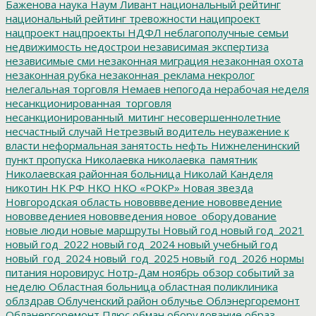
Баженова
наука
Наум Ливант
национальный рейтинг
национальный рейтинг тревожности
наципроект
нацпроект
нацпроекты
НДФЛ
неблагополучные семьи
недвижимость
недострои
независимая экспертиза
независимые сми
незаконная миграция
незаконная охота
незаконная рубка
незаконная_реклама
некролог
нелегальная торговля
Немаев
непогода
нерабочая неделя
несанкционированная_торговля
несанкционированный_митинг
несовершеннолетние
несчастный случай
Нетрезвый водитель
неуважение к
власти
неформальная занятость
нефть
Нижнеленинский
пункт пропуска
Николаевка
николаевка_памятник
Николаевская районная больница
Николай Канделя
никотин
НК РФ
НКО
НКО «РОКР»
Новая звезда
Новгородская область
нововвведение
нововведение
нововведениея
нововведения
новое_оборудование
новые люди
новые маршруты
Новый год
новый год_2021
новый год_2022
новый год_2024
новый учебный год
новый_год_2024
новый_год_2025
новый_год_2026
нормы
питания
норовирус
Нотр-Дам
ноябрь
обзор событий за
неделю
Областная больница
областная поликлиника
облздрав
Облученский район
облучье
Облэнергоремонт
Облэнергоремонт Плюс
обман
оборудование
образ