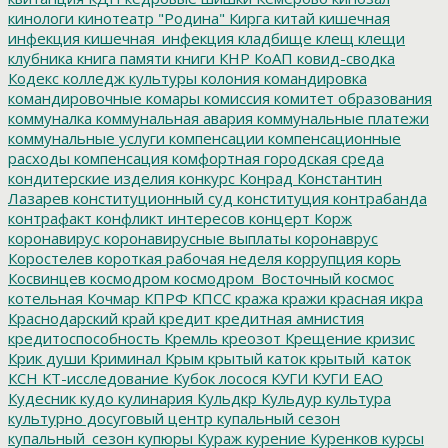
кинологи
кинотеатр "Родина"
Кирга
китай
кишечная
инфекция
кишечная_инфекция
кладбище
клещ
клещи
клубника
книга памяти
книги
КНР
КоАП
ковид-сводка
Кодекс
колледж культуры
колония
командировка
командировочные
комары
комиссия
комитет образования
коммуналка
коммунальная авария
коммунальные платежи
коммунальные услуги
компенсации
компенсационные
расходы
компенсация
комфортная городская среда
кондитерские изделия
конкурс
Конрад
Константин
Лазарев
конституционный суд
конституция
контрабанда
контрафакт
конфликт интересов
концерт
Корж
коронавирус
коронавирусные выплаты
коронаврус
Коростелев
короткая рабочая неделя
коррупция
корь
Косвинцев
космодром
космодром_Восточный
космос
котельная
Кочмар
КПРФ
КПСС
кража
кражи
красная икра
Краснодарский край
кредит
кредитная амнистия
кредитоспособность
Кремль
креозот
Крещение
кризис
Крик души
Криминал
Крым
крытый каток
крытый_каток
КСН
КТ-исследование
Кубок лосося
КУГИ
КУГИ ЕАО
Кудесник
кудо
кулинария
Кульдкр
Кульдур
культура
культурно досуговый центр
купальный сезон
купальный_сезон
купюры
Кураж
курение
Куренков
курсы