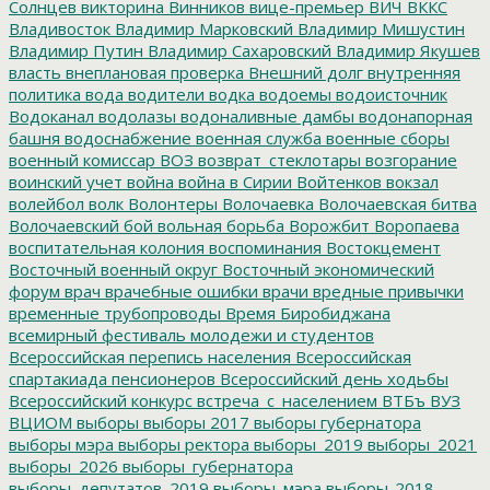
Солнцев
викторина
Винников
вице-премьер
ВИЧ
ВККС
Владивосток
Владимир Марковский
Владимир Мишустин
Владимир Путин
Владимир Сахаровский
Владимир Якушев
власть
внеплановая проверка
Внешний долг
внутренняя
политика
вода
водители
водка
водоемы
водоисточник
Водоканал
водолазы
водоналивные дамбы
водонапорная
башня
водоснабжение
военная служба
военные сборы
военный комиссар
ВОЗ
возврат_стеклотары
возгорание
воинский учет
война
война в Сирии
Войтенков
вокзал
волейбол
волк
Волонтеры
Волочаевка
Волочаевская битва
Волочаевский бой
вольная борьба
Ворожбит
Воропаева
воспитательная колония
воспоминания
Востокцемент
Восточный военный округ
Восточный экономический
форум
врач
врачебные ошибки
врачи
вредные привычки
временные трубопроводы
Время Биробиджана
всемирный фестиваль молодежи и студентов
Всероссийская перепись населения
Всероссийская
спартакиада пенсионеров
Всероссийский день ходьбы
Всероссийский конкурс
встреча_с_населением
ВТБъ
ВУЗ
ВЦИОМ
выборы
выборы 2017
выборы губернатора
выборы мэра
выборы ректора
выборы_2019
выборы_2021
выборы_2026
выборы_губернатора
выборы_депутатов_2019
выборы_мэра
выборы-2018