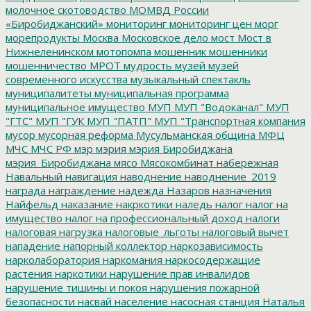
молочное скотоводство
МОМВД России
«Биробиджанский»
мониторинг
мониторинг цен
морг
морепродукты
Москва
Московское дело
мост
Мост в
Нижнеленинском
мотопомпа
мошенник
мошенники
мошенничество
МРОТ
мудрость
музей
музей
современного искусства
музыкальный спектакль
муниципалитеты
муниципальная программа
муниципальное имущество
МУП
МУП "Водоканал"
МУП
"ГТС"
МУП "ГУК
МУП "ПАТП"
МУП "Транспортная компания
мусор
мусорная реформа
Мусульманская община
МФЦ
МЧС
МЧС РФ
мэр
мэрия
мэрия Биробиджана
мэрия_Биробиджана
мясо
Мясокомбинат
набережная
Навальный
навигация
наводнение
наводнение_2019
награда
награждение
надежда
Назаров
назначения
Найфельд
наказание
накркотики
наледь
налог
налог на
имущество
налог на профессиональный доход
налоги
налоговая нагрузка
налоговые_льготы
налоговый вычет
нападение
напорный коллектор
наркозависимость
нарколаборатория
наркомания
наркосодержащие
растения
наркотики
нарушение прав инвалидов
нарушение тишины и покоя
нарушения пожарной
безопасности
насвай
население
насосная станция
Наталья