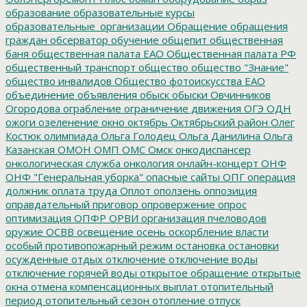
образование
образовательные курсы
образовательные_организации
Обращение
обращения
граждан
обсерватор
обучение
общепит
общественная
баня
общественная палата ЕАО
Общественная палата РФ
общественный транспорт
общество
общество "Знание"
общество инвалидов
Общество фотоискусства ЕАО
объединение
объявления
обыск
обыски
Овчинников
Огородова
ограбление
ограничение движения
ОГЭ
ОДН
ожоги
озеленение
окно
октябрь
Октябрьский район
Олег
Костюк
олимпиада
Ольга Голодец
Ольга Данилина
Ольга
Казанская
ОМОН
ОМП
ОМС
Омск
онкодиспансер
онкологическая служба
онкология
онлайн-концерт
ОНФ
ОНФ "Генеральная уборка"
опасные сайты
ОПГ
операция
должник
оплата труда
Оплот
оползень
оппозиция
оправдательный приговор
опровержение
опрос
оптимизация
ОПФР
ОРВИ
организация пчеловодов
оружие
ОСВВ
освещение
осень
оскорбление власти
особый противопожарный режим
остановка
остановки
осужденные
отдых
отключение
отключение воды
отключение горячей воды
открытое обращение
открытые
окна
отмена компенсационных выплат
отопительный
период
отопительный сезон
отопление
отпуск