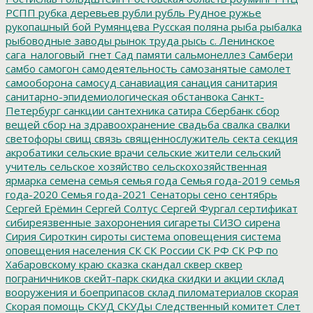
РСПП
рубка деревьев
рубли
рубль
Рудное
ружье
рукопашный бой
Румянцева
Русская поляна
рыба
рыбалка
рыбоводные заводы
рынок труда
рысь
с. Ленинское
сага_налоговый_гнет
Сад памяти
сальмонеллез
Самбери
самбо
самогон
самодеятельность
самозанятые
самолет
самооборона
самосуд
санавиация
санация
санитария
санитарно-эпидемиологическая обстанвока
Санкт-
Петербург
санкции
сантехника
сатира
Сбербанк
сбор
вещей
сбор на здравоохранение
свадьба
свалка
свалки
светофоры
свищ
связь
священнослужитель
секта
секция
акробатики
сельские врачи
сельские жители
сельский
учитель
сельское хозяйство
сельскохозяйственная
ярмарка
семена
семья
семья года
Семья года-2019
семья
года-2020
Семья года-2021
Сенаторы
сено
сентябрь
Сергей Ерёмин
Сергей Солтус
Сергей Фургал
сертификат
сибиреязвенные захоронения
сигареты
СИЗО
сирена
Сирия
Сироткин
сироты
система оповещения
система
оповещения населения
СК
СК России
СК РФ
СК РФ по
Хабаровскому краю
сказка
скандал
сквер
сквер
пограничников
скейт-парк
скидка
скидки и акции
склад
вооружения и боеприпасов
склад пиломатериалов
скорая
Скорая помощь
СКУД
СКУДы
Следственный комитет
Слет