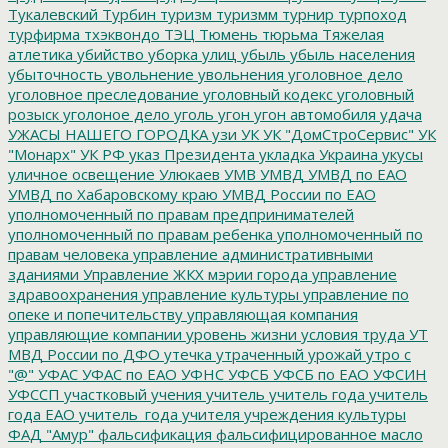
Тукалевский
Турбин
туризм
туризмм
турнир
турпоход
турфирма
тхэквондо
ТЭЦ
Тюмень
тюрьма
Тяжелая
атлетика
убийство
уборка улиц
убыль
убыль населения
убыточность
увольнение
увольнения
уголовное дело
уголовное преследование
уголовный кодекс
уголовный
розыск
уголоное дело
уголь
угон
угон автомобиля
удача
УЖАСЫ НАШЕГО ГОРОДКА
узи
УК
УК "ДомСтроСервис"
УК
"Монарх"
УК РФ
указ Президента
укладка
Украина
укусы
уличное освещение
Улюкаев
УМВ
УМВД
УМВД по ЕАО
УМВД по Хабаровскому краю
УМВД России по ЕАО
уполномоченный по правам предпринимателей
уполномоченный по правам ребенка
уполномоченный по
правам человека
управление административными
зданиями
Управление ЖКХ мэрии города
управление
здравоохранения
управление культуры
управление по
опеке и попечительству
управляющая компания
управляющие компании
уровень жизни
условия труда
УТ
МВД России по ДФО
утечка
утраченный урожай
утро с
"@"
УФАС
УФАС по ЕАО
УФНС
УФСБ
УФСБ по ЕАО
УФСИН
УФССП
участковый
учения
учитель
учитель года
учитель
года ЕАО
учитель_года
учителя
учреждения культуры
ФАД "Амур"
фальсификация
фальсифицированное масло