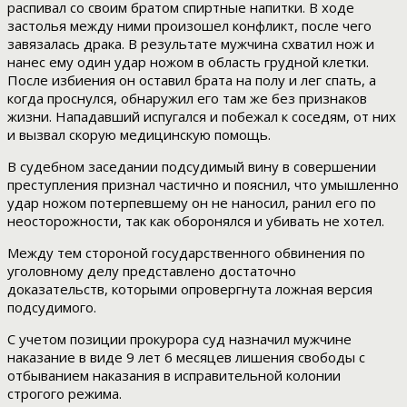
распивал со своим братом спиртные напитки. В ходе
застолья между ними произошел конфликт, после чего
завязалась драка. В результате мужчина схватил нож и
нанес ему один удар ножом в область грудной клетки.
После избиения он оставил брата на полу и лег спать, а
когда проснулся, обнаружил его там же без признаков
жизни. Нападавший испугался и побежал к соседям, от них
и вызвал скорую медицинскую помощь.
В судебном заседании подсудимый вину в совершении
преступления признал частично и пояснил, что умышленно
удар ножом потерпевшему он не наносил, ранил его по
неосторожности, так как оборонялся и убивать не хотел.
Между тем стороной государственного обвинения по
уголовному делу представлено достаточно
доказательств, которыми опровергнута ложная версия
подсудимого.
С учетом позиции прокурора суд назначил мужчине
наказание в виде 9 лет 6 месяцев лишения свободы с
отбыванием наказания в исправительной колонии
строгого режима.