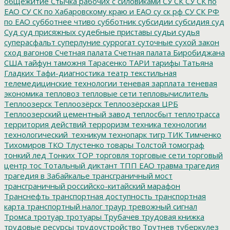
общежитие
Стычка рабочих с силовиками
СУ СК
СУ СК по
ЕАО
СУ СК по Хабаровскому краю и ЕАО
су ск рф
СУ СК РФ
по ЕАО
субботнее чтиво
субботник
субсидии
субсидия
суд
Суд
суд присяжных
судебные приставы
судьи
судья
суперасфальт
суперлуние
суррогат
суточные
сухой закон
сход вагонов
Счетная палата
Счетная палата Биробиджана
США
тайфун
таможня
Тарасенко
ТАРИ
тарифы
Татьяна
Гладких
Тафи-диагностика
театр
текстильная
телемедицинские технологии
теневая зарплата
теневая
экономика
тепловоз
тепловые сети
тепловычислитель
Теплоозерск
Теплоозёрск
Теплоозёрская ЦРБ
Теплоозерский цементный завод
теплосбыт
теплотрасса
территория действий
терроризм
техника
технологии
технологический_техникум
технопарк
тигр
ТИК
Тимченко
Тихомиров
ТКО
Тлустенко
товары
Толстой
томограф
тонкий лед
Тонких
ТОР
торговля
торговые сети
торговый
центр
тос
Тотальный диктант
ТПП ЕАО
травма
трагедия
трагедия в Забайкалье
трансграничный мост
трансграничный российско-китайский марафон
Транснефть
транспортная доступность
транспортная
карта
транспортный налог
траур
тревожный сигнал
Тромса
тротуар
тротуары
Трубачев
трудовая книжка
трудовые ресурсы
трудоустройство
Трутнев
туберкулез