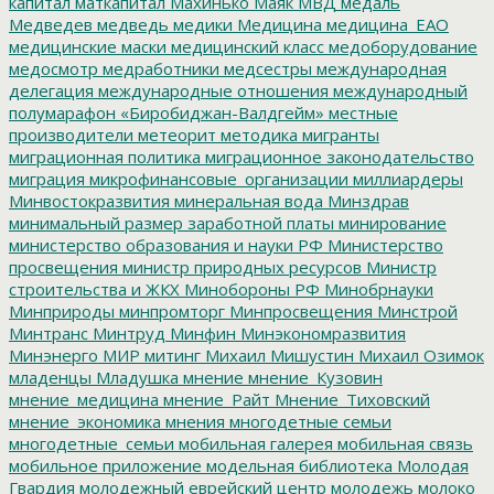
капитал
маткапитал
Махинько
Маяк
МВД
медаль
Медведев
медведь
медики
Медицина
медицина_ЕАО
медицинские маски
медицинский класс
медоборудование
медосмотр
медработники
медсестры
международная
делегация
международные отношения
международный
полумарафон «Биробиджан-Валдгейм»
местные
производители
метеорит
методика
мигранты
миграционная политика
миграционное законодательство
миграция
микрофинансовые_организации
миллиардеры
Минвостокразвития
минеральная вода
Минздрав
минимальный размер заработной платы
минирование
министерство образования и науки РФ
Министерство
просвещения
министр природных ресурсов
Министр
строительства и ЖКХ
Минобороны РФ
Минобрнауки
Минприроды
минпромторг
Минпросвещения
Минстрой
Минтранс
Минтруд
Минфин
Минэкономразвития
Минэнерго
МИР
митинг
Михаил Мишустин
Михаил Озимок
младенцы
Младушка
мнение
мнение_Кузовин
мнение_медицина
мнение_Райт
Мнение_Тиховский
мнение_экономика
мнения
многодетные семьи
многодетные_семьи
мобильная галерея
мобильная связь
мобильное приложение
модельная библиотека
Молодая
Гвардия
молодежный еврейский центр
молодежь
молоко