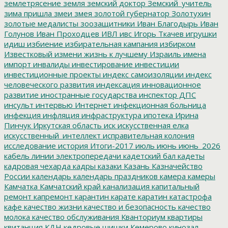
землетрясение
земля
земский доктор
Земский_учитель
зима пришла
змеи
змея
золотой губернатор
Золотухин
золотые медалисты
зоозащитники
Иван Благодырь
Иван
Голунов
Иван Проходцев
ИВЛ
ивс
Игорь Ткачев
игрушки
идиш
избиение
избирательная кампания
избирком
Известковый
измени жизнь к лучшему
Израиль
имена
импорт
инвалиды
инвестирование
инвестиции
инвестиционные проекты
индекс самоизоляции
индекс
человеческого развития
индексация
инновационное
развитие
иностранные государства
инспектор ДПС
инсульт
интервью
Интернет
инфекционная больница
инфекция
инфляция
инфраструктура
ипотека
Ирина
Пинчук
Иркутская область
иск
искусственная елка
искусственный_интеллект
исправительная колония
исследование
история
Итоги-2017
июль
июнь
июнь_2026
кабель линии электропередачи
кадетский бал
кадеты
кадровая чехарда
кадры
казаки
Казань
Казначейство
России
календарь
календарь праздников
камера
камеры
Камчатка
Камчатский край
канализация
капитальный
ремонт
капремонт
карантин
карате
каратин
катастрофа
кафе
качество жизни
качество и безопасность
качество
молока
качество обслуживания
Кванториум
квартиры
квитанция
КДН
кедровые шишки
Кемерово
кинозал