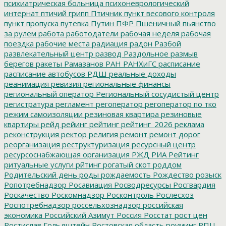
психиатрическая больница
психоневрологический
интернат
птичий грипп
Птичник
пункт весового контроля
пункт пропуска
путевка
Путин
ПФР
Пшеничный
пьянство
за рулем
работа
работодатели
рабочая неделя
рабочая
поездка
рабочие места
радиация
радон
Разбой
развлекательный центр
развод
Раздольное
размыв
берегов
ракеты
Рамазанов
РАН
РАНХиГС
расписание
расписание автобусов
РДШ
реальные доходы
реанимация
ревизия
региональные финансы
региональный оператор
Региональный сосудистый центр
регистратура
регламент
регоператор
регоператор по тко
режим самоизоляции
резиновая квартира
резиновые
квартиры
рейд
рейинг
рейтинг
рейтинг_2026
реклама
реконструкция
ректор
религия
ремонт
ремонт дорог
реорганизация
реструктуризация
ресурсный центр
ресурсоснабжающая организация
РЖД
РИА Рейтинг
ритуальные услуги
рйтинг
рогатый скот
роддом
Родительский день
роды
рождаемость
Рождество
розыск
Ропотребнадзор
Росавиация
Росводресурсы
Росгвардия
Роскачество
Роскомнадзор
Росконтроль
Рослесхоз
Роспотребнадзор
россельхознадзор
российская
экономика
Российский Азимут
Россия
Росстат
рост цен
Ростислав Гольдштейн
Ростовская область
роуминг
РПЦ