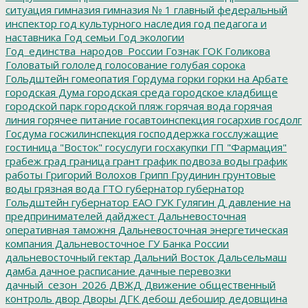
ситуация
гимназия
гимназия № 1
главный федеральный
инспектор
год культурного наследия
год педагога и
наставника
Год семьи
Год экологии
Год_единства_народов_России
Гознак
ГОК
Голикова
Головатый
гололед
голосование
голубая сорока
Гольдштейн
гомеопатия
Гордума
горки
горки на Арбате
городская Дума
городская среда
городское кладбище
городской парк
городской пляж
горячая вода
горячая
линия
горячее питание
госавтоинспекция
госархив
госдолг
Госдума
госжилинспекция
господдержка
госслужащие
гостиница "Восток"
госуслуги
госхакупки
ГП "Фармация"
грабеж
град
граница
грант
график подвоза воды
график
работы
Григорий Волохов
Грипп
Грудинин
грунтовые
воды
грязная вода
ГТО
губернатор
губернатор
Гольдштейн
губернатор ЕАО
ГУК
Гулягин
Д
давление на
предпринимателей
дайджест
Дальневосточная
оперативная таможня
Дальневосточная энергетическая
компания
Дальневосточное ГУ Банка России
дальневосточный гектар
Дальний Восток
Дальсельмаш
дамба
дачное расписание
дачные перевозки
дачный_сезон_2026
ДВЖД
Движение общественный
контроль
двор
Дворы
ДГК
дебош
дебошир
дедовщина