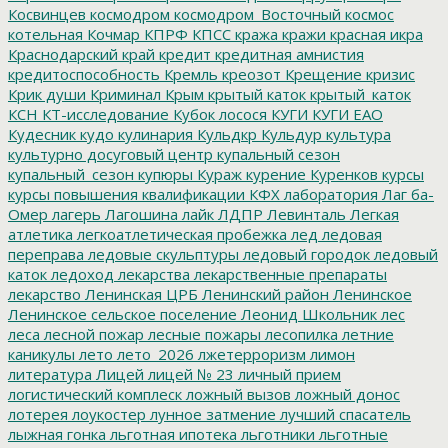
Косвинцев
космодром
космодром_Восточный
космос
котельная
Кочмар
КПРФ
КПСС
кража
кражи
красная икра
Краснодарский край
кредит
кредитная амнистия
кредитоспособность
Кремль
креозот
Крещение
кризис
Крик души
Криминал
Крым
крытый каток
крытый_каток
КСН
КТ-исследование
Кубок лосося
КУГИ
КУГИ ЕАО
Кудесник
кудо
кулинария
Кульдкр
Кульдур
культура
культурно досуговый центр
купальный сезон
купальный_сезон
купюры
Кураж
курение
Куренков
курсы
курсы повышения квалификации
КФХ
лаборатория
Лаг ба-
Омер
лагерь
Лагошина
лайк
ЛДПР
Левинталь
Легкая
атлетика
легкоатлетическая пробежка
лед
ледовая
переправа
ледовые скульптуры
ледовый городок
ледовый
каток
ледоход
лекарства
лекарственные препараты
лекарство
Ленинская ЦРБ
Ленинский район
Ленинское
Ленинское сельское поселение
Леонид Школьник
лес
леса
лесной пожар
лесные пожары
лесопилка
летние
каникулы
лето
лето_2026
лжетерроризм
лимон
литература
Лицей
лицей № 23
личный прием
логистический комплеск
ложный вызов
ложный донос
лотерея
лоукостер
лунное затмение
лучший спасатель
лыжная гонка
льготная ипотека
льготники
льготные