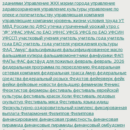
зданиями
Управление ЖКХ мэрии города
управление
здравоохранения
управление культуры
управление по
опеке и попечительству
управляющая компания
управляющие компании
уровень жизни
условия труда
УТ
МВД России по ДФО
утечка
утраченный урожай
утро с
"@"
УФАС
УФАС по ЕАО
УФНС
УФСБ
УФСБ по ЕАО
УФСИН
УФССП
участковый
учения
учитель
учитель года
учитель
года ЕАО
учитель_года
учителя
учреждения культуры
ФАД "Амур"
фальсификация
фальсифицированное масло
фальшивая купюра
фальшивомонетчики
фанфурики
ФАП
ФАПы
ФАС
фастфуд для пожилых
февраль
февраль_2026
федеральная программа по переселению
Федеральная
сетевая компания
федеральная трасса Амур
федеральные
средства
федеральный розыск
Федотов
фейерверк
фейк
фейки
фейковые новости
фельдшер
феминизм
Феникс
Феоктистов
фермеры
фестиваль
фестиваль еврейской
культуры
фестиваль красок Холи
Фестиваль ледовых
скульптур
Фестиваль мяса
Фестиваль языка идиш
Физкультурно-оздоровительный комплекс
фиксированная
выплата
Филармония
Филиппов
Филиппова
финансирование
финансовая грамотность
финансовая
пирамида
финансовые пирамиды
финансовый омбудсмен