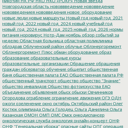
никотин
НК РФ
НКО
НКО «РОКР»
Новая звезда
Новгородская область
нововвведение
нововведение
нововведениея
нововведения
новое_оборудование
новые люди
новые маршруты
Новый год
новый год_2021
новый год_2022
новый год_2024
новый учебный год
новый_год_2024
новый_год_2025
новый_год_2026
нормы
питания
норовирус
Нотр-Дам
ноябрь
обзор событий за
неделю
Областная больница
областная поликлиника
облздрав
Облученский район
облучье
Облэнергоремонт
Облэнергоремонт Плюс
обман
оборудование
образ
образование
образовательные курсы
образовательные_организации
Обращение
обращения
граждан
обсерватор
обучение
общепит
общественная
баня
общественная палата ЕАО
Общественная палата РФ
общественный транспорт
общество
общество "Знание"
общество инвалидов
Общество фотоискусства ЕАО
объединение
объявления
обыск
обыски
Овчинников
Огородова
ограбление
ограничение движения
ОГЭ
ОДН
ожоги
озеленение
окно
октябрь
Октябрьский район
Олег
Костюк
олимпиада
Ольга Голодец
Ольга Данилина
Ольга
Казанская
ОМОН
ОМП
ОМС
Омск
онкодиспансер
онкологическая служба
онкология
онлайн-концерт
ОНФ
ОНФ "Генеральная уборка"
опасные сайты
ОПГ
операция