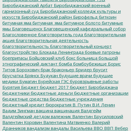
Биробиджанский Арбат
Биробиджанский военный
гарнизонный суд
Биробиджанский колледж культуры и
искусств
Биробиджанский район
Бирофельд
биткоин
битумная яма
битумная_яма
битумное болото
битумные
ямы
Благовещенск
Благовещенский кафедральный собор
Благословенное
благотворитель года
благотворительная
акция
благотворительная деятельность
благотворительность
благотворительный концерт
благоустройство
Блокада Ленинграда
боевые патроны
боеприпасы
Бойцовский клуб
бокс
больница
большой
этнографический диктант
бомба
бомбоубежище
Борис
Титов
Борохович
брак
браконьер
Бридер
брусит
брусчатка
Брянск
Будукан
будущие врачи
будущие
медики
Бумагин
Бурейская ГЭС
буровзрывные работы
Бурятия
Бюджет
бюджет 2017
бюджет Биробиджана
бюджетники
бюджетные деньги
бюджетные организации
бюджетные средства
бюджетные учреждения
бюджетный кредит
бюрократия
В. Путин
В.И. Ленин
Вадим Зингман
вакцина
вакцинация
Валдгейм
Валдгеймский детдом
валежник
Валентин Брусиловский
Валентин Коровин
Валентина Матвиенко
Валерий
Дранников
вандализм
вандалы
Васильева
ВВО
ВВП
Вебер