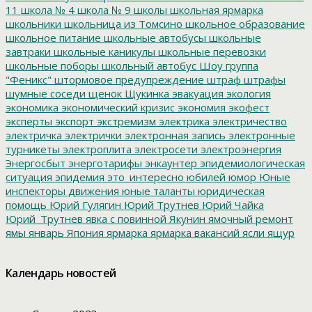
11
школа № 4
школа № 9
школы
школьная ярмарка
школьники
школьница из Томсино
школьное образование
школьное питание
школьные автобусы
школьные
завтраки
школьные каникулы
школьные перевозки
школьные поборы
школьный автобус
Шоу группа
"Феникс"
штормовое предупреждение
штраф
штрафы
шумные соседи
щенок
Щукинка
эвакуация
экология
экономика
экономический кризис
экономия
экофест
эксперты
экспорт
экстремизм
электрика
электричество
электричка
электрички
электронная запись
электронные
турникеты
электроплита
электросети
электроэнергия
Энергосбыт
энерготарифы
энкаунтер
эпидемиологическая
ситуация
эпидемия
это_интересно
юбилей
юмор
Юные
инспекторы движения
юные таланты
юридическая
помощь
Юрий Гулягин
Юрий Трутнев
Юрий Чайка
Юрий_Трутнев
явка с повинной
Якунин
ямочный ремонт
ямы
январь
Япония
ярмарка
ярмарка вакансий
ясли
ящур
Календарь новостей