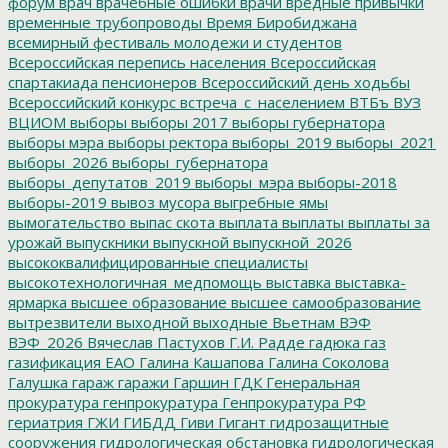
форум
врач
врачебные ошибки
врачи
вредные привычки
временные трубопроводы
Время Биробиджана
всемирный фестиваль молодежи и студентов
Всероссийская перепись населения
Всероссийская
спартакиада пенсионеров
Всероссийский день ходьбы
Всероссийский конкурс
встреча_с_населением
ВТБъ
ВУЗ
ВЦИОМ
выборы
выборы 2017
выборы губернатора
выборы мэра
выборы ректора
выборы_2019
выборы_2021
выборы_2026
выборы_губернатора
выборы_депутатов_2019
выборы_мэра
выборы-2018
выборы-2019
вывоз мусора
выгребные ямы
вымогательство
выпас скота
выплата
выплаты
выплаты за
урожай
выпускники
выпускной
выпускной_2026
высококвалифицированные специалисты
высокотехнологичная_медпомощь
выставка
выставка-
ярмарка
высшее образование
высшее самообразование
вытрезвители
выходной
выходные
Вьетнам
ВЭФ
ВЭФ_2026
Вячеслав Пастухов
Г.И. Радде
гадюка
газ
газификация ЕАО
Галина Кашапова
Галина Соколова
Галушка
гараж
гаражи
Гаршин
ГДК
Генеральная
прокуратура
генпрокуратура
Генпрокуратура РФ
гериатрия
ГЖИ
ГИБДД
Гиви
Гигант
гидрозащитные
сооружения
гидрологическая обстановка
гидрологическая