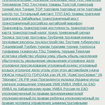
Тихомиров
ТКО
Тлустенко
товары
Толстой
томограф
тонкий лед
Тонких
ТОР
торговля
торговые сети
торговый
центр
тос
Тотальный диктант
ТПП ЕАО
травма
трагедия
трагедия в Забайкалье
трансграничный мост
трансграничный российско-китайский марафон
Транснефть
транспортная доступность
транспортная
карта
транспортный налог
траур
тревожный сигнал
Тромса
тротуар
тротуары
Трубачев
трудовая книжка
трудовые ресурсы
трудоустройство
Трутнев
туберкулез
Тукалевский
Турбин
туризм
туризмм
турнир
турпоход
турфирма
тхэквондо
ТЭЦ
Тюмень
тюрьма
Тяжелая
атлетика
убийство
уборка улиц
убыль
убыль населения
убыточность
увольнение
увольнения
уголовное дело
уголовное преследование
уголовный кодекс
уголовный
розыск
уголоное дело
уголь
угон
угон автомобиля
удача
УЖАСЫ НАШЕГО ГОРОДКА
узи
УК
УК "ДомСтроСервис"
УК
"Монарх"
УК РФ
указ Президента
укладка
Украина
укусы
уличное освещение
Улюкаев
УМВ
УМВД
УМВД по ЕАО
УМВД по Хабаровскому краю
УМВД России по ЕАО
уполномоченный по правам предпринимателей
уполномоченный по правам ребенка
уполномоченный по
правам человека
управление административными