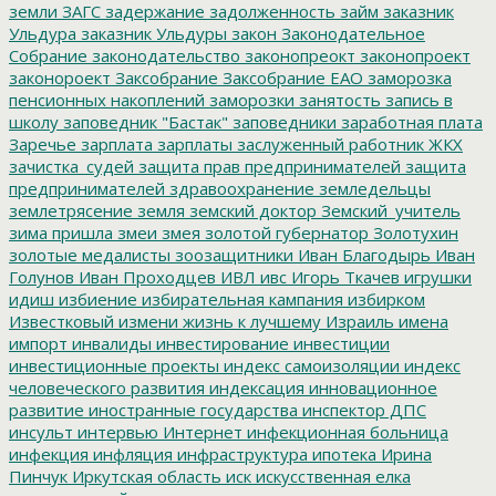
земли
ЗАГС
задержание
задолженность
займ
заказник
Ульдура
заказник Ульдуры
закон
Законодательное
Собрание
законодательство
законопреокт
законопроект
законороект
Заксобрание
Заксобрание ЕАО
заморозка
пенсионных накоплений
заморозки
занятость
запись в
школу
заповедник "Бастак"
заповедники
заработная плата
Заречье
зарплата
зарплаты
заслуженный работник ЖКХ
зачистка_судей
защита прав предпринимателей
защита
предпринимателей
здравоохранение
земледельцы
землетрясение
земля
земский доктор
Земский_учитель
зима пришла
змеи
змея
золотой губернатор
Золотухин
золотые медалисты
зоозащитники
Иван Благодырь
Иван
Голунов
Иван Проходцев
ИВЛ
ивс
Игорь Ткачев
игрушки
идиш
избиение
избирательная кампания
избирком
Известковый
измени жизнь к лучшему
Израиль
имена
импорт
инвалиды
инвестирование
инвестиции
инвестиционные проекты
индекс самоизоляции
индекс
человеческого развития
индексация
инновационное
развитие
иностранные государства
инспектор ДПС
инсульт
интервью
Интернет
инфекционная больница
инфекция
инфляция
инфраструктура
ипотека
Ирина
Пинчук
Иркутская область
иск
искусственная елка