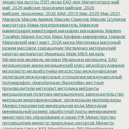
лекарства
льготы
ЛЭП
люди ЕАО
люк
Магнитогорск
май
май_2026
майские праздники
майские_2026
майские_праздники_2026
МАК-2019
Мак-2020
Мак-2021
Макаров
Максим Акимов
Максим Семенов
Максим Шупиков
макулатура
Мама-предприниматель
Мамедов
маммография
мамография
мандарин
мандарины
Марвин
Токайер
Мария Костюк
Марк Кауфман
маркировка товаров
Марковский
март
март_2026
маска
Масленица
масочный
режим
массовое сокращение
Матвиенко
материнский
капитал
маткапитал
Махинько
Маяк
МВД
медаль
Медведев
медведь
медики
Медицина
медицина_ЕАО
медицинские маски
медицинский класс
медоборудование
медосмотр
медработники
медсестры
международная
делегация
международные отношения
международный
полумарафон «Биробиджан-Валдгейм»
местные
производители
метеорит
методика
мигранты
миграционная политика
миграционное законодательство
миграция
микрофинансовые_организации
миллиардеры
Минвостокразвития
минеральная вода
Минздрав
минимальный размер заработной платы
минирование
министерство образования и науки РФ
Министерство
просвещения
министр природных ресурсов
Министр
строительства и ЖКХ
Минобороны РФ
Минобрнауки