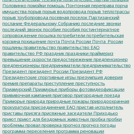
Половинко
помойки
помощь
Понтонная переправа
порча
имущества
порыв
порыв водопровода
порыв теплотрассы
порыв трубопровода
посевная
поселок Партизанский
послание Федеральному Собранию
последние звонки
последний звонок
пособие
пособия
постинтернатное
сопровождение
посылка
потребители
потребительская
корзина
похищение
почта
Почта России
Почта_России
пошлины
правительство
правительство ЕАО
правительство РФ
праздник
праздники
праймериз
превышение скорости
предостережение
предпенсионер
предпенсионеры
предприниматели
предпринимательство
Президент
президент России
Президент РФ
Президентские спортивные игры
презумпция доверия
премия
препараты
преступление
преступность
Приамурский
Приамурье
приборы фотовидеофиксации
прививочная кампания
приговор
пригородные поезда
Приморье
природа
природные пожары
природоохранная
прокуратура
присоединение ЕАО
пристав-исполнитель
приставы
присяга
присяжные заседатели
Приходько
приют
приют для бездомных животных
пробка
пробки
проблемы
провал
проверка
прогноз
прогноз погоды
программа переселения
программа реновации