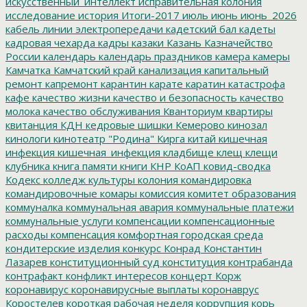
искусственный_интеллект
исправительная колония
исследование
история
Итоги-2017
июль
июнь
июнь_2026
кабель линии электропередачи
кадетский бал
кадеты
кадровая чехарда
кадры
казаки
Казань
Казначейство
России
календарь
календарь праздников
камера
камеры
Камчатка
Камчатский край
канализация
капитальный
ремонт
капремонт
карантин
карате
каратин
катастрофа
кафе
качество жизни
качество и безопасность
качество
молока
качество обслуживания
Кванториум
квартиры
квитанция
КДН
кедровые шишки
Кемерово
кинозал
кинологи
кинотеатр "Родина"
Кирга
китай
кишечная
инфекция
кишечная_инфекция
кладбище
клещ
клещи
клубника
книга памяти
книги
КНР
КоАП
ковид-сводка
Кодекс
колледж культуры
колония
командировка
командировочные
комары
комиссия
комитет образования
коммуналка
коммунальная авария
коммунальные платежи
коммунальные услуги
компенсации
компенсационные
расходы
компенсация
комфортная городская среда
кондитерские изделия
конкурс
Конрад
Константин
Лазарев
конституционный суд
конституция
контрабанда
контрафакт
конфликт интересов
концерт
Корж
коронавирус
коронавирусные выплаты
коронаврус
Коростелев
короткая рабочая неделя
коррупция
корь