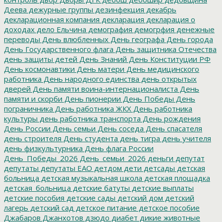
Деева
дежурные группы
дезинфекция
декабрь
декларационная компания
декларация
декларация о
доходах
дело Ельчина
демография
демогрфия
денежные
переводы
День влюбленных
День географа
День города
День Государственного флага
День защитника Отечества
день защиты детей
День Знаний
День Конституции РФ
День космонавтики
День матери
День медицинского
работника
День народного единства
день открытых
дверей
День памяти воина-интернационалиста
День
памяти и скорби
День пионерии
День Победы
День
пограничника
День работника ЖКХ
День работника
культуры
день работника транспорта
День рождения
День России
День семьи
День соседа
День спасателя
день строителя
День студента
день тигра
день учителя
день физкультурника
День флага России
День_Победы_2026
День_семьи_2026
деньги
депутат
депутаты
депутаты ЕАО
детдом
дети
детсады
детская
больница
детская музыкальная школа
детская площадка
детская_больница
детские батуты
детские выплаты
детские пособия
детские сады
детский дом
детский
лагерь
детский сад
детское питание
детское пособие
Джабаров
Джанхотов
дзюдо
диабет
дикие животные