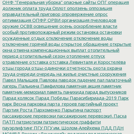
ОНФ "Генеральная уборка"
опасные сайты
ОПГ
операция
должник
оплата труда
Оплот
оползень
оппозиция
оправдательный приговор
опровержение
опрос
оптимизация
ОПФР
ОРВИ
организация пчеловодов
оружие
ОСВВ
освещение
осень
оскорбление власти
особый противопожарный режим
остановка
остановки
осужденные
отдых
отключение
отключение воды
отключение горячей воды
открытое обращение
открытые
окна
отмена компенсационных выплат
отопительный
период
отопительный сезон
отопление
отпуск
отравление
отставка
отставка Левинталя и Коростелёва
отцы города
отцы-одиночки
отчетность
охота
охрана
труда
очереди
очередь на жилье
очистные сооружения
Павел Малышев
Павлова
паводок
падение
пал
палаточный
лагерь
Палькина
Памфилова
памятная акция
памятник
памятник-мемориал
память
панихида
парад выпускников
Парад колясок
Парад Победы
Парасибириада-2019
Парк
парк Весна
парковка
парта_героев
партийный проект
Партия Роста
Пархоменко
Парыгина
паспорт
пассажирские перевозки
пассажирские перевозки\
Пасха
ПАТП
патриотизм
патриотическое граффити
пауэрлифтинг
ПГУ
ПГУ им. Шолом-Алейхема
ПДД
ПДН
МОМВД России «Ленинский»
педагоги
педагогическая