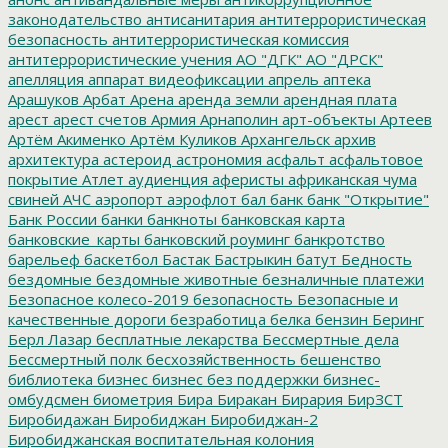
законодательство
антисанитария
антитеррористическая
безопасность
антитеррористическая комиссия
антитеррористические учения
АО "ДГК"
АО "ДРСК"
апелляция
аппарат видеофиксации
апрель
аптека
Арашуков
Арбат
Арена
аренда земли
арендная плата
арест
арест счетов
Армия
Арнаполин
арт-объекты
Артеев
Артём Акименко
Артём Куликов
Архангельск
архив
архитектура
астероид
астрономия
асфальт
асфальтовое
покрытие
Атлет
аудиенция
аферисты
африканская чума
свиней
АЧС
аэропорт
аэрофлот
бал
банк
банк "Открытие"
Банк России
банки
банкноты
банковская карта
банковские_карты
банковский роуминг
банкротство
барельеф
баскетбол
Бастак
Бастрыкин
батут
Бедность
бездомные
бездомные животные
безналичные платежи
Безопасное колесо-2019
безопасность
Безопасные и
качественные дороги
безработица
белка
бензин
Беринг
Берл Лазар
бесплатные лекарства
Бессмертные дела
Бессмертный полк
бесхозяйственность
бешенство
библиотека
бизнес
бизнес без поддержки
бизнес-
омбудсмен
биометрия
Бира
Биракан
Бирария
БирЗСТ
Биробидажан
Биробиджан
Биробиджан-2
Биробиджанская воспитательная колония