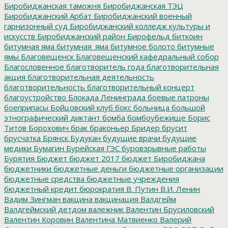
Биробиджанская таможня
Биробиджанская ТЭЦ
Биробиджанский Арбат
Биробиджанский военный
гарнизонный суд
Биробиджанский колледж культуры и
искусств
Биробиджанский район
Бирофельд
биткоин
битумная яма
битумная_яма
битумное болото
битумные
ямы
Благовещенск
Благовещенский кафедральный собор
Благословенное
благотворитель года
благотворительная
акция
благотворительная деятельность
благотворительность
благотворительный концерт
благоустройство
Блокада Ленинграда
боевые патроны
боеприпасы
Бойцовский клуб
бокс
больница
большой
этнографический диктант
бомба
бомбоубежище
Борис
Титов
Борохович
брак
браконьер
Бридер
брусит
брусчатка
Брянск
Будукан
будущие врачи
будущие
медики
Бумагин
Бурейская ГЭС
буровзрывные работы
Бурятия
Бюджет
бюджет 2017
бюджет Биробиджана
бюджетники
бюджетные деньги
бюджетные организации
бюджетные средства
бюджетные учреждения
бюджетный кредит
бюрократия
В. Путин
В.И. Ленин
Вадим Зингман
вакцина
вакцинация
Валдгейм
Валдгеймский детдом
валежник
Валентин Брусиловский
Валентин Коровин
Валентина Матвиенко
Валерий