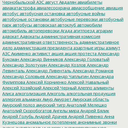
Чернобыльской АЭС
август
Авдалян
авиабилеты
авиакатастрофа
авиалесоохрана
авиасообщение
авиация
автобус
автобусная остановка
автобусные войны
автобусные остановки
автобусные перевозки
автобусный
парк
автобусы
автовокзал
автоклуб
автомобили
автомобиль
автоперевозки
Агада
агитпоезд
аграрии
адвокат
Адвокаты
административная комиссия
административная ответственность
административное
дело
администрация президента
азартные игры
азимут
АЗС
Акименко
активист
акция
акция протеста
Александр
Буксман
Александр Винников
Александр Головатый
Александр Золотухин
Александр Козлов
Александр
Левинталь
Александр Ливенталь
Александр Романов
Александр Соловьев
Александр Чаплыгин
Александра
Филиппова
Алексей Корниенко
Алексей Навальный
Алексей Хозяйский
Алексей Черный
Алеппо
алименты
Алиса
алкоголизация
Алкоголь
алкогольная продукция
аллергия
альманах
Амур
Амурзет
Амурская область
Амурский полоз
амурский тигр
Анатолий Мелешко
Анатолий Скоробогатов
Ангелы мира
Андрей Бялик
Андрей Голубь
Андрей Драчев
Андрей Пивенко
Анна
Кузнецова
аномальное потепление
анонимные звонки
анонс
антивандальные меры
антикоррупционное