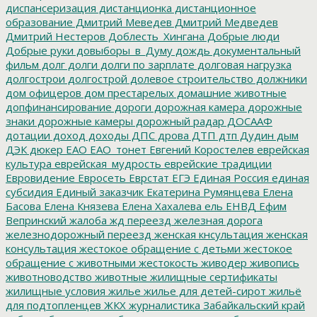
диспансеризация
дистанционка
дистанционное
образование
Дмитрий Меведев
Дмитрий Медведев
Дмитрий Нестеров
Доблесть_Хингана
Добрые люди
Добрые руки
довыборы_в_Думу
дождь
документальный
фильм
долг
долги
долги по зарплате
долговая нагрузка
долгострои
долгострой
долевое строительство
должники
дом офицеров
дом престарелых
домашние животные
допфинансирование
дороги
дорожная камера
дорожные
знаки
дорожные камеры
дорожный радар
ДОСААФ
дотации
доход
доходы
ДПС
дрова
ДТП
дтп
Дудин
дым
ДЭК
дюкер
ЕАО
ЕАО_тонет
Евгений Коростелев
еврейская
культура
еврейская_мудрость
еврейские традиции
Евровидение
Евросеть
Еврстат
ЕГЭ
Единая Россия
единая
субсидия
Единый заказчик
Екатерина Румянцева
Елена
Басова
Елена Князева
Елена Хахалева
ель
ЕНВД
Ефим
Вепринский
жалоба
жд переезд
железная дорога
железнодорожный переезд
женская кнсультация
женская
консультация
жестокое обращение с детьми
жестокое
обращение с животными
жестокость
живодер
живопись
животноводство
животные
жилищные сертификаты
жилищные условия
жилье
жилье для детей-сирот
жильё
для подтопленцев
ЖКХ
журналистика
Забайкальский край