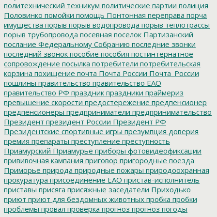
политехнический техникум
политические партии
полиция
Половинко
помойки
помощь
Понтонная переправа
порча
имущества
порыв
порыв водопровода
порыв теплотрассы
порыв трубопровода
посевная
поселок Партизанский
послание Федеральному Собранию
последние звонки
последний звонок
пособие
пособия
постинтернатное
сопровождение
посылка
потребители
потребительская
корзина
похищение
почта
Почта России
Почта_России
пошлины
правительство
правительство ЕАО
правительство РФ
праздник
праздники
праймериз
превышение скорости
предостережение
предпенсионер
предпенсионеры
предприниматели
предпринимательство
Президент
президент России
Президент РФ
Президентские спортивные игры
презумпция доверия
премия
препараты
преступление
преступность
Приамурский
Приамурье
приборы фотовидеофиксации
прививочная кампания
приговор
пригородные поезда
Приморье
природа
природные пожары
природоохранная
прокуратура
присоединение ЕАО
пристав-исполнитель
приставы
присяга
присяжные заседатели
Приходько
приют
приют для бездомных животных
пробка
пробки
проблемы
провал
проверка
прогноз
прогноз погоды