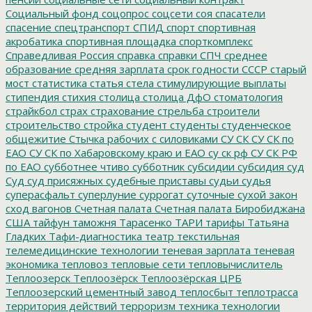
Социальный фонд
соцопрос
соцсети
соя
спасатели
спасение
спецтранспорт
СПИД
спорт
спортивная
акробатика
спортивная площадка
спорткомплекс
Справедливая Россия
справка
справки
СПЧ
среднее
образование
средняя зарплата
срок годности
СССР
старый
мост
статистика
статья
стела
стимулирующие выплаты
стипендия
стихия
столица
столица ДфО
стоматология
страйкбол
страх
страхование
стрельба
строители
строительство
стройка
студент
студенты
студенческое
общежитие
Стычка рабочих с силовиками
СУ СК
СУ СК по
ЕАО
СУ СК по Хабаровскому краю и ЕАО
су ск рф
СУ СК РФ
по ЕАО
субботнее чтиво
субботник
субсидии
субсидия
суд
Суд
суд присяжных
судебные приставы
судьи
судья
суперасфальт
суперлуние
суррогат
суточные
сухой закон
сход вагонов
Счетная палата
Счетная палата Биробиджана
США
тайфун
таможня
Тарасенко
ТАРИ
тарифы
Татьяна
Гладких
Тафи-диагностика
театр
текстильная
телемедицинские технологии
теневая зарплата
теневая
экономика
тепловоз
тепловые сети
тепловычислитель
Теплоозерск
Теплоозёрск
Теплоозёрская ЦРБ
Теплоозерский цементный завод
теплосбыт
теплотрасса
территория действий
терроризм
техника
технологии