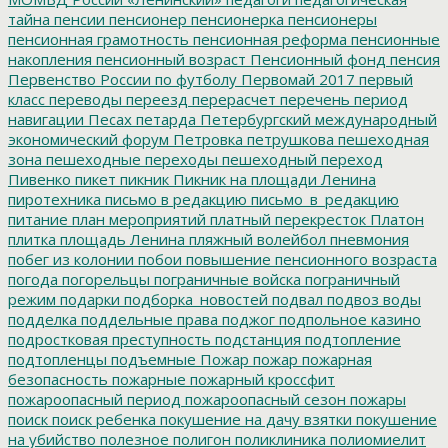
тайна
пенсии
пенсионер
пенсионерка
пенсионеры
пенсионная грамотность
пенсионная реформа
пенсионные
накопления
пенсионный возраст
Пенсионный фонд
пенсия
Первенство России по футболу
Первомай 2017
первый
класс
переводы
переезд
перерасчет
перечень
период
навигации
Песах
петарда
Петербургский международный
экономический форум
Петровка
петрушкова
пешеходная
зона
пешеходные переходы
пешеходный переход
Пивенко
пикет
пикник
Пикник на площади Ленина
пиротехника
письмо в редакцию
письмо_в_редакцию
питание
план мероприятий
платный перекресток
Платон
плитка
площадь Ленина
пляжный волейбол
пневмония
побег из колонии
побои
повышение пенсионного возраста
погода
погорельцы
пограничные войска
пограничный
режим
подарки
подборка_новостей
подвал
подвоз воды
подделка
поддельные права
поджог
подпольное казино
подростковая преступность
подстанция
подтопление
подтопленцы
подъемные
Пожар
пожар
пожарная
безопасность
пожарные
пожарный кроссфит
пожароопасный период
пожароопасный сезон
пожары
поиск
поиск ребенка
покушение на дачу взятки
покушение
на убийство
полезное
полигон
поликлиника
полиомиелит