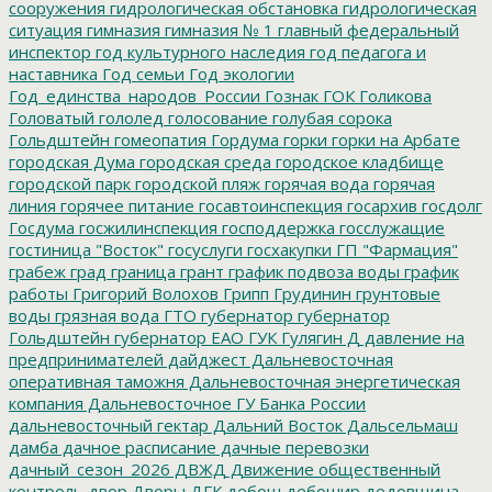
сооружения
гидрологическая обстановка
гидрологическая
ситуация
гимназия
гимназия № 1
главный федеральный
инспектор
год культурного наследия
год педагога и
наставника
Год семьи
Год экологии
Год_единства_народов_России
Гознак
ГОК
Голикова
Головатый
гололед
голосование
голубая сорока
Гольдштейн
гомеопатия
Гордума
горки
горки на Арбате
городская Дума
городская среда
городское кладбище
городской парк
городской пляж
горячая вода
горячая
линия
горячее питание
госавтоинспекция
госархив
госдолг
Госдума
госжилинспекция
господдержка
госслужащие
гостиница "Восток"
госуслуги
госхакупки
ГП "Фармация"
грабеж
град
граница
грант
график подвоза воды
график
работы
Григорий Волохов
Грипп
Грудинин
грунтовые
воды
грязная вода
ГТО
губернатор
губернатор
Гольдштейн
губернатор ЕАО
ГУК
Гулягин
Д
давление на
предпринимателей
дайджест
Дальневосточная
оперативная таможня
Дальневосточная энергетическая
компания
Дальневосточное ГУ Банка России
дальневосточный гектар
Дальний Восток
Дальсельмаш
дамба
дачное расписание
дачные перевозки
дачный_сезон_2026
ДВЖД
Движение общественный
контроль
двор
Дворы
ДГК
дебош
дебошир
дедовщина