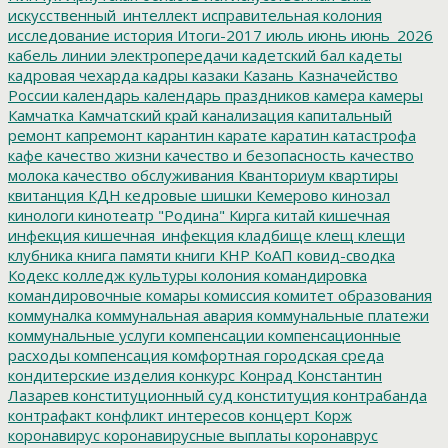
искусственный_интеллект
исправительная колония
исследование
история
Итоги-2017
июль
июнь
июнь_2026
кабель линии электропередачи
кадетский бал
кадеты
кадровая чехарда
кадры
казаки
Казань
Казначейство
России
календарь
календарь праздников
камера
камеры
Камчатка
Камчатский край
канализация
капитальный
ремонт
капремонт
карантин
карате
каратин
катастрофа
кафе
качество жизни
качество и безопасность
качество
молока
качество обслуживания
Кванториум
квартиры
квитанция
КДН
кедровые шишки
Кемерово
кинозал
кинологи
кинотеатр "Родина"
Кирга
китай
кишечная
инфекция
кишечная_инфекция
кладбище
клещ
клещи
клубника
книга памяти
книги
КНР
КоАП
ковид-сводка
Кодекс
колледж культуры
колония
командировка
командировочные
комары
комиссия
комитет образования
коммуналка
коммунальная авария
коммунальные платежи
коммунальные услуги
компенсации
компенсационные
расходы
компенсация
комфортная городская среда
кондитерские изделия
конкурс
Конрад
Константин
Лазарев
конституционный суд
конституция
контрабанда
контрафакт
конфликт интересов
концерт
Корж
коронавирус
коронавирусные выплаты
коронаврус