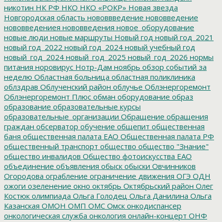
никотин
НК РФ
НКО
НКО «РОКР»
Новая звезда
Новгородская область
нововвведение
нововведение
нововведениея
нововведения
новое_оборудование
новые люди
новые маршруты
Новый год
новый год_2021
новый год_2022
новый год_2024
новый учебный год
новый_год_2024
новый_год_2025
новый_год_2026
нормы
питания
норовирус
Нотр-Дам
ноябрь
обзор событий за
неделю
Областная больница
областная поликлиника
облздрав
Облученский район
облучье
Облэнергоремонт
Облэнергоремонт Плюс
обман
оборудование
образ
образование
образовательные курсы
образовательные_организации
Обращение
обращения
граждан
обсерватор
обучение
общепит
общественная
баня
общественная палата ЕАО
Общественная палата РФ
общественный транспорт
общество
общество "Знание"
общество инвалидов
Общество фотоискусства ЕАО
объединение
объявления
обыск
обыски
Овчинников
Огородова
ограбление
ограничение движения
ОГЭ
ОДН
ожоги
озеленение
окно
октябрь
Октябрьский район
Олег
Костюк
олимпиада
Ольга Голодец
Ольга Данилина
Ольга
Казанская
ОМОН
ОМП
ОМС
Омск
онкодиспансер
онкологическая служба
онкология
онлайн-концерт
ОНФ