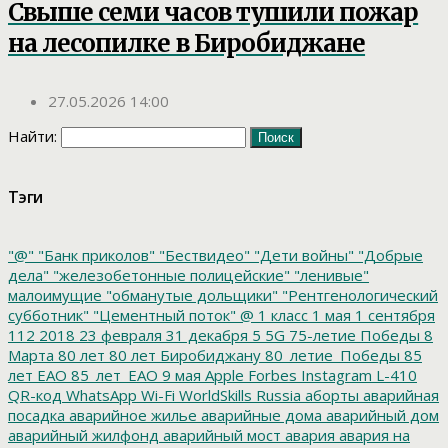
Свыше семи часов тушили пожар
на лесопилке в Биробиджане
27.05.2026 14:00
Найти:
Тэги
"@"
"Банк приколов"
"Бествидео"
"Дети войны"
"Добрые
дела"
"железобетонные полицейские"
"ленивые"
малоимущие
"обманутые дольщики"
"Рентгенологический
субботник"
"Цементный поток"
@
1 класс
1 мая
1 сентября
112
2018
23 февраля
31 декабря
5
5G
75-летие Победы
8
Марта
80 лет
80 лет Биробиджану
80_летие_Победы
85
лет ЕАО
85_лет_ЕАО
9 мая
Apple
Forbes
Instagram
L-410
QR-код
WhatsApp
Wi-Fi
WorldSkills Russia
аборты
аварийная
посадка
аварийное жилье
аварийные дома
аварийный дом
аварийный жилфонд
аварийный мост
авария
авария на