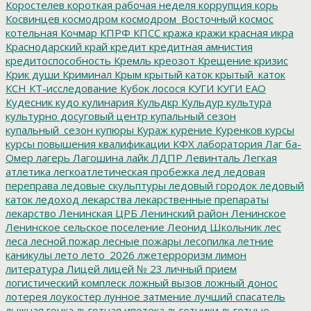
Коростелев
короткая рабочая неделя
коррупция
корь
Косвинцев
космодром
космодром_Восточный
космос
котельная
Кочмар
КПРФ
КПСС
кража
кражи
красная икра
Краснодарский край
кредит
кредитная амнистия
кредитоспособность
Кремль
креозот
Крещение
кризис
Крик души
Криминал
Крым
крытый каток
крытый_каток
КСН
КТ-исследование
Кубок лосося
КУГИ
КУГИ ЕАО
Кудесник
кудо
кулинария
Кульдкр
Кульдур
культура
культурно досуговый центр
купальный сезон
купальный_сезон
купюры
Кураж
курение
Куренков
курсы
курсы повышения квалификации
КФХ
лаборатория
Лаг ба-
Омер
лагерь
Лагошина
лайк
ЛДПР
Левинталь
Легкая
атлетика
легкоатлетическая пробежка
лед
ледовая
переправа
ледовые скульптуры
ледовый городок
ледовый
каток
ледоход
лекарства
лекарственные препараты
лекарство
Ленинская ЦРБ
Ленинский район
Ленинское
Ленинское сельское поселение
Леонид Школьник
лес
леса
лесной пожар
лесные пожары
лесопилка
летние
каникулы
лето
лето_2026
лжетерроризм
лимон
литература
Лицей
лицей № 23
личный прием
логистический комплеск
ложный вызов
ложный донос
лотерея
лоукостер
лунное затмение
лучший спасатель
лыжная гонка
льготная ипотека
льготники
льготные