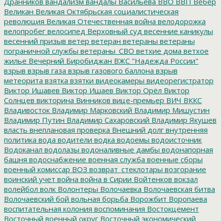
Дранников
вандализм
вандалы
Васильева
ВВО
ВВП
Вебер
Великан
Великая Октябрьская социалистическая
революция
Великая Отечественная война
велодорожка
велопробег
велосипед
Верховный суд
весенние каникулы
весенний призыв
ветер
ветеран
ветераны
ветераны
пограничной службы
ветераны_СВО
ветхие дома
ветхое
жилье
Вечерний Биробиджан
ВЖС "Надежда России"
взрыв
взрыв газа
взрыв газового баллона
взрыв
метеорита
взятка
взятки
видеокамеры
видеорегистратор
Виктор Ишавев
Виктор Ишаев
Виктор Орёл
Виктор
Солнцев
викторина
Винников
вице-премьер
ВИЧ
ВККС
Владивосток
Владимир Марковский
Владимир Мишустин
Владимир Путин
Владимир Сахаровский
Владимир Якушев
власть
внеплановая проверка
Внешний долг
внутренняя
политика
вода
водители
водка
водоемы
водоисточник
Водоканал
водолазы
водоналивные дамбы
водонапорная
башня
водоснабжение
военная служба
военные сборы
военный комиссар
ВОЗ
возврат_стеклотары
возгорание
воинский учет
война
война в Сирии
Войтенков
вокзал
волейбол
волк
Волонтеры
Волочаевка
Волочаевская битва
Волочаевский бой
вольная борьба
Ворожбит
Воропаева
воспитательная колония
воспоминания
Востокцемент
Восточный военный округ
Восточный экономический