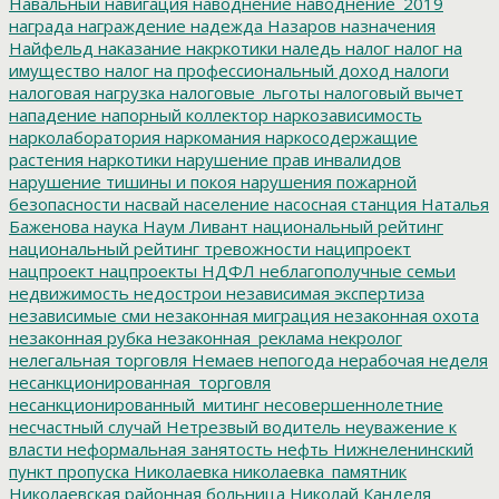
Навальный
навигация
наводнение
наводнение_2019
награда
награждение
надежда
Назаров
назначения
Найфельд
наказание
накркотики
наледь
налог
налог на
имущество
налог на профессиональный доход
налоги
налоговая нагрузка
налоговые_льготы
налоговый вычет
нападение
напорный коллектор
наркозависимость
нарколаборатория
наркомания
наркосодержащие
растения
наркотики
нарушение прав инвалидов
нарушение тишины и покоя
нарушения пожарной
безопасности
насвай
население
насосная станция
Наталья
Баженова
наука
Наум Ливант
национальный рейтинг
национальный рейтинг тревожности
наципроект
нацпроект
нацпроекты
НДФЛ
неблагополучные семьи
недвижимость
недострои
независимая экспертиза
независимые сми
незаконная миграция
незаконная охота
незаконная рубка
незаконная_реклама
некролог
нелегальная торговля
Немаев
непогода
нерабочая неделя
несанкционированная_торговля
несанкционированный_митинг
несовершеннолетние
несчастный случай
Нетрезвый водитель
неуважение к
власти
неформальная занятость
нефть
Нижнеленинский
пункт пропуска
Николаевка
николаевка_памятник
Николаевская районная больница
Николай Канделя