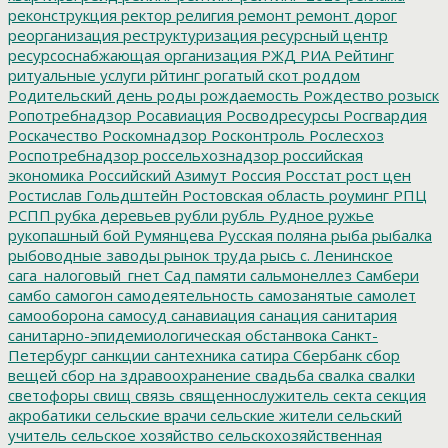
реконструкция
ректор
религия
ремонт
ремонт дорог
реорганизация
реструктуризация
ресурсный центр
ресурсоснабжающая организация
РЖД
РИА Рейтинг
ритуальные услуги
рйтинг
рогатый скот
роддом
Родительский день
роды
рождаемость
Рождество
розыск
Ропотребнадзор
Росавиация
Росводресурсы
Росгвардия
Роскачество
Роскомнадзор
Росконтроль
Рослесхоз
Роспотребнадзор
россельхознадзор
российская
экономика
Российский Азимут
Россия
Росстат
рост цен
Ростислав Гольдштейн
Ростовская область
роуминг
РПЦ
РСПП
рубка деревьев
рубли
рубль
Рудное
ружье
рукопашный бой
Румянцева
Русская поляна
рыба
рыбалка
рыбоводные заводы
рынок труда
рысь
с. Ленинское
сага_налоговый_гнет
Сад памяти
сальмонеллез
Самбери
самбо
самогон
самодеятельность
самозанятые
самолет
самооборона
самосуд
санавиация
санация
санитария
санитарно-эпидемиологическая обстанвока
Санкт-
Петербург
санкции
сантехника
сатира
Сбербанк
сбор
вещей
сбор на здравоохранение
свадьба
свалка
свалки
светофоры
свищ
связь
священнослужитель
секта
секция
акробатики
сельские врачи
сельские жители
сельский
учитель
сельское хозяйство
сельскохозяйственная