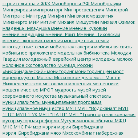
строительства и ЖКХ
Минобороны РФ
Минобрнауки
Минприроды
минпромторг
Минпросвещения
Минстрой
Минтранс
Минтруд
Минфин
Минэкономразвития
Минэнерго
МИР
митинг
Михаил Мишустин
Михаил Озимок
младенцы
Младушка
мнение
мнение_Кузовин
мнение_медицина
мнение_Райт
Мнение_Тиховский
мнение_экономика
мнения
многодетные семьи
многодетные_семьи
мобильная галерея
мобильная связь
мобильное приложение
модельная библиотека
Молодая
Гвардия
молодежный еврейский центр
молодежь
молоко
молочное скотоводство
МОМВД России
«Биробиджанский»
мониторинг
мониторинг цен
морг
морепродукты
Москва
Московское дело
мост
Мост в
Нижнеленинском
мотопомпа
мошенник
мошенники
мошенничество
МРОТ
мудрость
музей
музей
современного искусства
музыкальный спектакль
муниципалитеты
муниципальная программа
муниципальное имущество
МУП
МУП "Водоканал"
МУП
"ГТС"
МУП "ГУК
МУП "ПАТП"
МУП "Транспортная компания
мусор
мусорная реформа
Мусульманская община
МФЦ
МЧС
МЧС РФ
мэр
мэрия
мэрия Биробиджана
мэрия_Биробиджана
мясо
Мясокомбинат
набережная