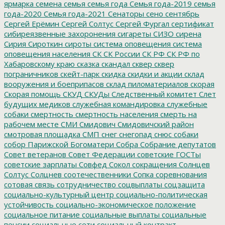
ярмарка
семена
семья
семья года
Семья года-2019
семья
года-2020
Семья года-2021
Сенаторы
сено
сентябрь
Сергей Ерёмин
Сергей Солтус
Сергей Фургал
сертификат
сибиреязвенные захоронения
сигареты
СИЗО
сирена
Сирия
Сироткин
сироты
система оповещения
система
оповещения населения
СК
СК России
СК РФ
СК РФ по
Хабаровскому краю
сказка
скандал
сквер
сквер
пограничников
скейт-парк
скидка
скидки и акции
склад
вооружения и боеприпасов
склад пиломатериалов
скорая
Скорая помощь
СКУД
СКУДы
Следственный комитет
Слет
будущих медиков
служебная командировка
служебные
собаки
смертность
смертность населения
смерть на
рабочем месте
СМИ
Смидович
Смидовичский район
смотровая площадка
СМП
снег
снегопад
снюс
собаки
собор Парижской Богоматери
Собра
Собрание депутатов
Совет ветеранов
Совет Федерации
советские ГОСТы
советские зарплаты
Совфед
Сокол
сокращения
Солнцев
Солтус
Солцнев
соотечественники
Сопка
соревнования
сотовая связь
сотрудничество
соцвыплаты
соцзащита
социально-культурный центр
социально-политическая
устойчивость
социально-экономическое положение
социальное питание
социальные выплаты
социальные
пенсии
социальные сети
социальный контракт