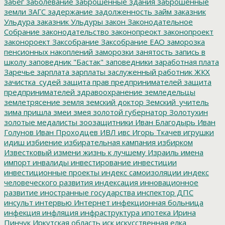
забег
заболевание
заброшенные здания
заброшенные
земли
ЗАГС
задержание
задолженность
займ
заказник
Ульдура
заказник Ульдуры
закон
Законодательное
Собрание
законодательство
законопреокт
законопроект
законороект
Заксобрание
Заксобрание ЕАО
заморозка
пенсионных накоплений
заморозки
занятость
запись в
школу
заповедник "Бастак"
заповедники
заработная плата
Заречье
зарплата
зарплаты
заслуженный работник ЖКХ
зачистка_судей
защита прав предпринимателей
защита
предпринимателей
здравоохранение
земледельцы
землетрясение
земля
земский доктор
Земский_учитель
зима пришла
змеи
змея
золотой губернатор
Золотухин
золотые медалисты
зоозащитники
Иван Благодырь
Иван
Голунов
Иван Проходцев
ИВЛ
ивс
Игорь Ткачев
игрушки
идиш
избиение
избирательная кампания
избирком
Известковый
измени жизнь к лучшему
Израиль
имена
импорт
инвалиды
инвестирование
инвестиции
инвестиционные проекты
индекс самоизоляции
индекс
человеческого развития
индексация
инновационное
развитие
иностранные государства
инспектор ДПС
инсульт
интервью
Интернет
инфекционная больница
инфекция
инфляция
инфраструктура
ипотека
Ирина
Пинчук
Иркутская область
иск
искусственная елка