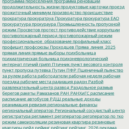
программа переселения
программа реновации
продолжительность жизни
продуктовые карточки
проезд
прожиточный минимум
производство
происшествие
прократура
прокуратруа
Прокуратура
прокуратура ЕАО
прокуратуура
прокураура
Промышленность
пропускной
режим
Просветов
протест
противодействие коррупции
противопожарный период
противопожарный режим
профессиональное_образование
профильный класс
профицит
профсоюзы
Проходцев
Пряма_линия_2025
прямая линия
прямые выборы
психбольница
психиатрическая больница
психоневрологический
интернат
птичий грипп
Птичник
пункт весового контроля
пункт пропуска
путевка
Путин
ПФР
Пшеничный
пьянство
за рулем
работа
работодатели
рабочая неделя
рабочая
поездка
рабочие места
радиация
радон
Разбой
развлекательный центр
развод
Раздольное
размыв
берегов
ракеты
Рамазанов
РАН
РАНХиГС
расписание
расписание автобусов
РДШ
реальные доходы
реанимация
ревизия
региональные финансы
региональный оператор
Региональный сосудистый центр
регистратура
регламент
регоператор
регоператор по тко
режим самоизоляции
резиновая квартира
резиновые
квартиры
рейд
рейинг
рейтинг
рейтинг_2026
реклама