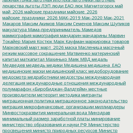
лекарства
льготы
ЛЭП
люди ЕАО
люк
Магнитогорск
май
май_2026
майские праздники
майские_2026
майские_праздники_2026
МАК-2019
Мак-2020
Мак-2021
Макаров
Максим Акимов
Максим Семенов
Максим Шупиков
макулатура
Мама-предприниматель
Мамедов
маммография
мамография
мандарин
мандарины
Марвин
Токайер
Мария Костюк
Марк Кауфман
маркировка товаров
Марковский
март
март_2026
маска
Масленица
масочный
режим
массовое сокращение
Матвиенко
материнский
капитал
маткапитал
Махинько
Маяк
МВД
медаль
Медведев
медведь
медики
Медицина
медицина_ЕАО
медицинские маски
медицинский класс
медоборудование
медосмотр
медработники
медсестры
международная
делегация
международные отношения
международный
полумарафон «Биробиджан-Валдгейм»
местные
производители
метеорит
методика
мигранты
миграционная политика
миграционное законодательство
миграция
микрофинансовые_организации
миллиардеры
Минвостокразвития
минеральная вода
Минздрав
минимальный размер заработной платы
минирование
министерство образования и науки РФ
Министерство
просвещения
министр природных ресурсов
Министр