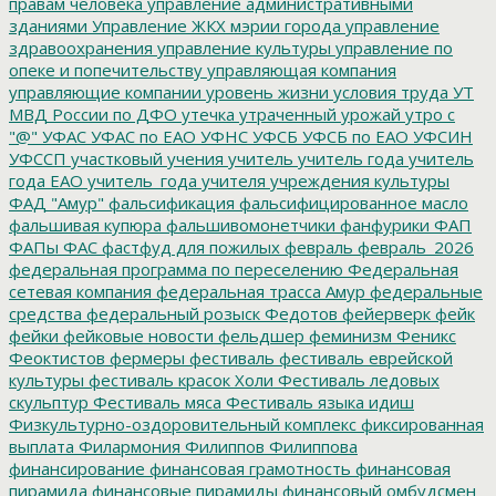
правам человека
управление административными
зданиями
Управление ЖКХ мэрии города
управление
здравоохранения
управление культуры
управление по
опеке и попечительству
управляющая компания
управляющие компании
уровень жизни
условия труда
УТ
МВД России по ДФО
утечка
утраченный урожай
утро с
"@"
УФАС
УФАС по ЕАО
УФНС
УФСБ
УФСБ по ЕАО
УФСИН
УФССП
участковый
учения
учитель
учитель года
учитель
года ЕАО
учитель_года
учителя
учреждения культуры
ФАД "Амур"
фальсификация
фальсифицированное масло
фальшивая купюра
фальшивомонетчики
фанфурики
ФАП
ФАПы
ФАС
фастфуд для пожилых
февраль
февраль_2026
федеральная программа по переселению
Федеральная
сетевая компания
федеральная трасса Амур
федеральные
средства
федеральный розыск
Федотов
фейерверк
фейк
фейки
фейковые новости
фельдшер
феминизм
Феникс
Феоктистов
фермеры
фестиваль
фестиваль еврейской
культуры
фестиваль красок Холи
Фестиваль ледовых
скульптур
Фестиваль мяса
Фестиваль языка идиш
Физкультурно-оздоровительный комплекс
фиксированная
выплата
Филармония
Филиппов
Филиппова
финансирование
финансовая грамотность
финансовая
пирамида
финансовые пирамиды
финансовый омбудсмен