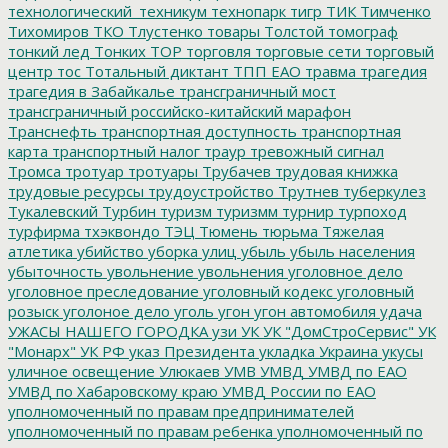
технологический_техникум
технопарк
тигр
ТИК
Тимченко
Тихомиров
ТКО
Тлустенко
товары
Толстой
томограф
тонкий лед
Тонких
ТОР
торговля
торговые сети
торговый
центр
тос
Тотальный диктант
ТПП ЕАО
травма
трагедия
трагедия в Забайкалье
трансграничный мост
трансграничный российско-китайский марафон
Транснефть
транспортная доступность
транспортная
карта
транспортный налог
траур
тревожный сигнал
Тромса
тротуар
тротуары
Трубачев
трудовая книжка
трудовые ресурсы
трудоустройство
Трутнев
туберкулез
Тукалевский
Турбин
туризм
туризмм
турнир
турпоход
турфирма
тхэквондо
ТЭЦ
Тюмень
тюрьма
Тяжелая
атлетика
убийство
уборка улиц
убыль
убыль населения
убыточность
увольнение
увольнения
уголовное дело
уголовное преследование
уголовный кодекс
уголовный
розыск
уголоное дело
уголь
угон
угон автомобиля
удача
УЖАСЫ НАШЕГО ГОРОДКА
узи
УК
УК "ДомСтроСервис"
УК
"Монарх"
УК РФ
указ Президента
укладка
Украина
укусы
уличное освещение
Улюкаев
УМВ
УМВД
УМВД по ЕАО
УМВД по Хабаровскому краю
УМВД России по ЕАО
уполномоченный по правам предпринимателей
уполномоченный по правам ребенка
уполномоченный по