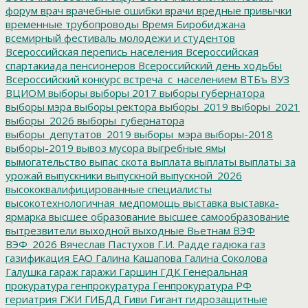
форум
врач
врачебные ошибки
врачи
вредные привычки
временные трубопроводы
Время Биробиджана
всемирный фестиваль молодежи и студентов
Всероссийская перепись населения
Всероссийская
спартакиада пенсионеров
Всероссийский день ходьбы
Всероссийский конкурс
встреча_с_населением
ВТБъ
ВУЗ
ВЦИОМ
выборы
выборы 2017
выборы губернатора
выборы мэра
выборы ректора
выборы_2019
выборы_2021
выборы_2026
выборы_губернатора
выборы_депутатов_2019
выборы_мэра
выборы-2018
выборы-2019
вывоз мусора
выгребные ямы
вымогательство
выпас скота
выплата
выплаты
выплаты за
урожай
выпускники
выпускной
выпускной_2026
высококвалифицированные специалисты
высокотехнологичная_медпомощь
выставка
выставка-
ярмарка
высшее образование
высшее самообразование
вытрезвители
выходной
выходные
Вьетнам
ВЭФ
ВЭФ_2026
Вячеслав Пастухов
Г.И. Радде
гадюка
газ
газификация ЕАО
Галина Кашапова
Галина Соколова
Галушка
гараж
гаражи
Гаршин
ГДК
Генеральная
прокуратура
генпрокуратура
Генпрокуратура РФ
гериатрия
ГЖИ
ГИБДД
Гиви
Гигант
гидрозащитные