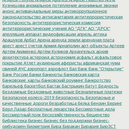
Кузнецова
аномальное потепление
анонимные звонки
анонс
антивандальные меры
антикоррупционное
законодательство
антисанитария
антитеррористическая
безопасность
антитеррористическая комиссия
антитеррористические учения
АО "ДГК"
АО "ДРСК"
апелляция
аппарат видеофиксации
апрель
аптека
Арашуков
Арбат
Арена
аренда земли
арендная плата
арест
арест счетов
Армия
Арнаполин
арт-объекты
Артеев
Артём Акименко
Артём Куликов
Архангельск
архив
архитектура
астероид
астрономия
асфальт
асфальтовое
покрытие
Атлет
аудиенция
аферисты
африканская чума
свиней
АЧС
аэропорт
аэрофлот
бал
банк
банк "Открытие"
Банк России
банки
банкноты
банковская карта
банковские_карты
банковский роуминг
банкротство
барельеф
баскетбол
Бастак
Бастрыкин
батут
Бедность
бездомные
бездомные животные
безналичные платежи
Безопасное колесо-2019
безопасность
Безопасные и
качественные дороги
безработица
белка
бензин
Беринг
Берл Лазар
бесплатные лекарства
Бессмертные дела
Бессмертный полк
бесхозяйственность
бешенство
библиотека
бизнес
бизнес без поддержки
бизнес-
омбудсмен
биометрия
Бира
Биракан
Бирария
БирЗСТ