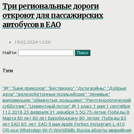
Три региональные дороги
откроют для пассажирских
автобусов в ЕАО
19.02.2024 12:30
Найти:
Тэги
"@"
"Банк приколов"
"Бествидео"
"Дети войны"
"Добрые
дела"
"железобетонные полицейские"
"ленивые"
малоимущие
"обманутые дольщики"
"Рентгенологический
субботник"
"Цементный поток"
@
1 класс
1 мая
1 сентября
112
2018
23 февраля
31 декабря
5
5G
75-летие Победы
8
Марта
80 лет
80 лет Биробиджану
80_летие_Победы
85
лет ЕАО
85_лет_ЕАО
9 мая
Apple
Forbes
Instagram
L-410
QR-код
WhatsApp
Wi-Fi
WorldSkills Russia
аборты
аварийная