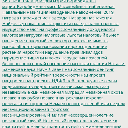
МЧС
МЧС РФ
мэр
мэрия
мэрия Биробиджана
мэрия_Биробиджана
мясо
Мясокомбинат
набережная
Навальный
навигация
наводнение
наводнение_2019
награда
награждение
надежда
Назаров
назначения
Найфельд
наказание
накркотики
наледь
налог
налог на
имущество
налог на профессиональный доход
налоги
налоговая нагрузка
налоговые_льготы
налоговый вычет
нападение
напорный коллектор
наркозависимость
нарколаборатория
наркомания
наркосодержащие
растения
наркотики
нарушение прав инвалидов
нарушение тишины и покоя
нарушения пожарной
безопасности
насвай
население
насосная станция
Наталья
Баженова
наука
Наум Ливант
национальный рейтинг
национальный рейтинг тревожности
наципроект
нацпроект
нацпроекты
НДФЛ
неблагополучные семьи
недвижимость
недострои
независимая экспертиза
независимые сми
незаконная миграция
незаконная охота
незаконная рубка
незаконная_реклама
некролог
нелегальная торговля
Немаев
непогода
нерабочая неделя
несанкционированная_торговля
несанкционированный_митинг
несовершеннолетние
несчастный случай
Нетрезвый водитель
неуважение к
власти
неформальная занятость
нефть
Нижнеленинский