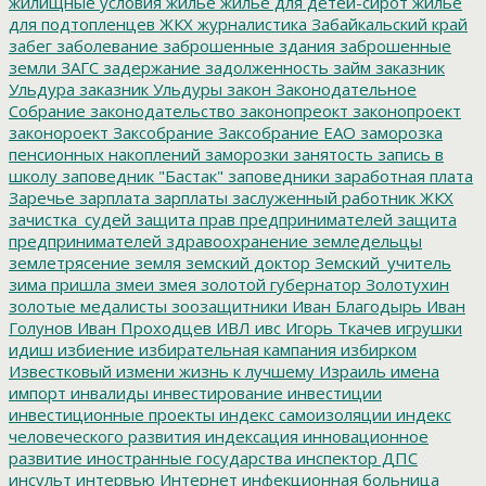
жилищные условия
жилье
жилье для детей-сирот
жильё
для подтопленцев
ЖКХ
журналистика
Забайкальский край
забег
заболевание
заброшенные здания
заброшенные
земли
ЗАГС
задержание
задолженность
займ
заказник
Ульдура
заказник Ульдуры
закон
Законодательное
Собрание
законодательство
законопреокт
законопроект
законороект
Заксобрание
Заксобрание ЕАО
заморозка
пенсионных накоплений
заморозки
занятость
запись в
школу
заповедник "Бастак"
заповедники
заработная плата
Заречье
зарплата
зарплаты
заслуженный работник ЖКХ
зачистка_судей
защита прав предпринимателей
защита
предпринимателей
здравоохранение
земледельцы
землетрясение
земля
земский доктор
Земский_учитель
зима пришла
змеи
змея
золотой губернатор
Золотухин
золотые медалисты
зоозащитники
Иван Благодырь
Иван
Голунов
Иван Проходцев
ИВЛ
ивс
Игорь Ткачев
игрушки
идиш
избиение
избирательная кампания
избирком
Известковый
измени жизнь к лучшему
Израиль
имена
импорт
инвалиды
инвестирование
инвестиции
инвестиционные проекты
индекс самоизоляции
индекс
человеческого развития
индексация
инновационное
развитие
иностранные государства
инспектор ДПС
инсульт
интервью
Интернет
инфекционная больница