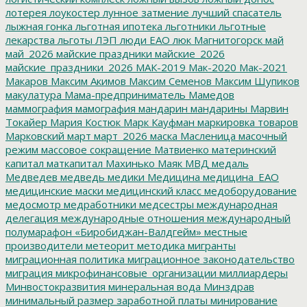
лотерея
лоукостер
лунное затмение
лучший спасатель
лыжная гонка
льготная ипотека
льготники
льготные
лекарства
льготы
ЛЭП
люди ЕАО
люк
Магнитогорск
май
май_2026
майские праздники
майские_2026
майские_праздники_2026
МАК-2019
Мак-2020
Мак-2021
Макаров
Максим Акимов
Максим Семенов
Максим Шупиков
макулатура
Мама-предприниматель
Мамедов
маммография
мамография
мандарин
мандарины
Марвин
Токайер
Мария Костюк
Марк Кауфман
маркировка товаров
Марковский
март
март_2026
маска
Масленица
масочный
режим
массовое сокращение
Матвиенко
материнский
капитал
маткапитал
Махинько
Маяк
МВД
медаль
Медведев
медведь
медики
Медицина
медицина_ЕАО
медицинские маски
медицинский класс
медоборудование
медосмотр
медработники
медсестры
международная
делегация
международные отношения
международный
полумарафон «Биробиджан-Валдгейм»
местные
производители
метеорит
методика
мигранты
миграционная политика
миграционное законодательство
миграция
микрофинансовые_организации
миллиардеры
Минвостокразвития
минеральная вода
Минздрав
минимальный размер заработной платы
минирование