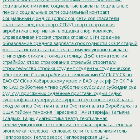
социальное питание
социальные выплаты
социальные
пенсии
социальные сети
социальный контракт
Социальный фонд
соцопрос
соцсети
соя
спасатели
спасение
спецтранспорт
СПИД
спорт
спортивная
акробатика
спортивная площадка
спорткомплекс
Справедливая Россия
справка
справки
СПЧ
среднее
образование
средняя зарплата
срок годности
СССР
старый
мост
статистика
статья
стела
стимулирующие выплаты
стипендия
стихия
столица
столица ДфО
стоматология
страйкбол
страх
страхование
стрельба
строители
строительство
стройка
студент
студенты
студенческое
общежитие
Стычка рабочих с силовиками
СУ СК
СУ СК по
ЕАО
СУ СК по Хабаровскому краю и ЕАО
су ск рф
СУ СК РФ
по ЕАО
субботнее чтиво
субботник
субсидии
субсидия
суд
Суд
суд присяжных
судебные приставы
судьи
судья
суперасфальт
суперлуние
суррогат
суточные
сухой закон
сход вагонов
Счетная палата
Счетная палата Биробиджана
США
тайфун
таможня
Тарасенко
ТАРИ
тарифы
Татьяна
Гладких
Тафи-диагностика
театр
текстильная
телемедицинские технологии
теневая зарплата
теневая
экономика
тепловоз
тепловые сети
тепловычислитель
Теплоозёрск
Теплоозерск
Теплоозёрская ЦРБ