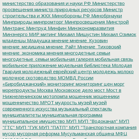
министерство образования и науки РФ
Министерство
просвещения
министр природных ресурсов
Министр
строительства и ЖКХ
Минобороны РФ
Минобрнауки
Минприроды
минпромторг
Минпросвещения
Минстрой
Минтранс
Минтруд
Минфин
Минэкономразвития
Минэнерго
МИР
митинг
Михаил Мишустин
Михаил Озимок
младенцы
Младушка
мнение
мнение_Кузовин
мнение_медицина
мнение_Райт
Мнение_Тиховский
мнение_экономика
мнения
многодетные семьи
многодетные_семьи
мобильная галерея
мобильная связь
мобильное приложение
модельная библиотека
Молодая
Гвардия
молодежный еврейский центр
молодежь
молоко
молочное скотоводство
МОМВД России
«Биробиджанский»
мониторинг
мониторинг цен
морг
морепродукты
Москва
Московское дело
мост
Мост в
Нижнеленинском
мотопомпа
мошенник
мошенники
мошенничество
МРОТ
мудрость
музей
музей
современного искусства
музыкальный спектакль
муниципалитеты
муниципальная программа
муниципальное имущество
МУП
МУП "Водоканал"
МУП
"ГТС"
МУП "ГУК
МУП "ПАТП"
МУП "Транспортная компания
мусор
мусорная реформа
Мусульманская община
МФЦ