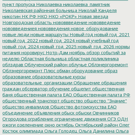
пункт пропуска
Николаевка
николаевка_памятник
Николаевская районная больница
Николай Канделя
никотин
НК РФ
НКО
НКО «РОКР»
Новая звезда
Новгородская область
нововвведение
нововведение
нововведениея
нововведения
новое_оборудование
новые люди
новые маршруты
Новый год
новый год_2021
новый год_2022
новый год_2024
новый учебный год
новый_год_2024
новый_год_2025
новый_год_2026
нормы
питания
норовирус
Нотр-Дам
ноябрь
обзор событий за
неделю
Областная больница
областная поликлиника
облздрав
Облученский район
облучье
Облэнергоремонт
Облэнергоремонт Плюс
обман
оборудование
образ
образование
образовательные курсы
образовательные_организации
Обращение
обращения
граждан
обсерватор
обучение
общепит
общественная
баня
общественная палата ЕАО
Общественная палата РФ
общественный транспорт
общество
общество "Знание"
общество инвалидов
Общество фотоискусства ЕАО
объединение
объявления
обыск
обыски
Овчинников
Огородова
ограбление
ограничение движения
ОГЭ
ОДН
ожоги
озеленение
окно
октябрь
Октябрьский район
Олег
Костюк
олимпиада
Ольга Голодец
Ольга Данилина
Ольга