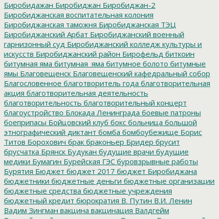
Биробидажан
Биробиджан
Биробиджан-2
Биробиджанская воспитательная колония
Биробиджанская таможня
Биробиджанская ТЭЦ
Биробиджанский Арбат
Биробиджанский военный
гарнизонный суд
Биробиджанский колледж культуры и
искусств
Биробиджанский район
Бирофельд
биткоин
битумная яма
битумная_яма
битумное болото
битумные
ямы
Благовещенск
Благовещенский кафедральный собор
Благословенное
благотворитель года
благотворительная
акция
благотворительная деятельность
благотворительность
благотворительный концерт
благоустройство
Блокада Ленинграда
боевые патроны
боеприпасы
Бойцовский клуб
бокс
больница
большой
этнографический диктант
бомба
бомбоубежище
Борис
Титов
Борохович
брак
браконьер
Бридер
брусит
брусчатка
Брянск
Будукан
будущие врачи
будущие
медики
Бумагин
Бурейская ГЭС
буровзрывные работы
Бурятия
Бюджет
бюджет 2017
бюджет Биробиджана
бюджетники
бюджетные деньги
бюджетные организации
бюджетные средства
бюджетные учреждения
бюджетный кредит
бюрократия
В. Путин
В.И. Ленин
Вадим Зингман
вакцина
вакцинация
Валдгейм