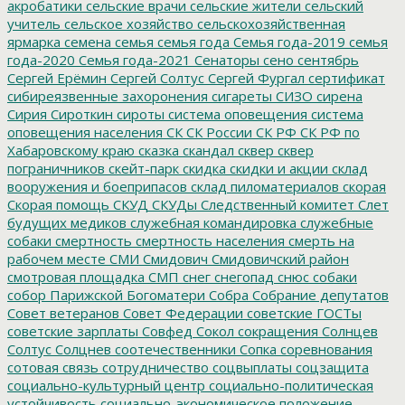
акробатики
сельские врачи
сельские жители
сельский
учитель
сельское хозяйство
сельскохозяйственная
ярмарка
семена
семья
семья года
Семья года-2019
семья
года-2020
Семья года-2021
Сенаторы
сено
сентябрь
Сергей Ерёмин
Сергей Солтус
Сергей Фургал
сертификат
сибиреязвенные захоронения
сигареты
СИЗО
сирена
Сирия
Сироткин
сироты
система оповещения
система
оповещения населения
СК
СК России
СК РФ
СК РФ по
Хабаровскому краю
сказка
скандал
сквер
сквер
пограничников
скейт-парк
скидка
скидки и акции
склад
вооружения и боеприпасов
склад пиломатериалов
скорая
Скорая помощь
СКУД
СКУДы
Следственный комитет
Слет
будущих медиков
служебная командировка
служебные
собаки
смертность
смертность населения
смерть на
рабочем месте
СМИ
Смидович
Смидовичский район
смотровая площадка
СМП
снег
снегопад
снюс
собаки
собор Парижской Богоматери
Собра
Собрание депутатов
Совет ветеранов
Совет Федерации
советские ГОСТы
советские зарплаты
Совфед
Сокол
сокращения
Солнцев
Солтус
Солцнев
соотечественники
Сопка
соревнования
сотовая связь
сотрудничество
соцвыплаты
соцзащита
социально-культурный центр
социально-политическая
устойчивость
социально-экономическое положение