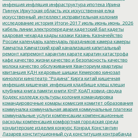
инфекция
инфляция
инфраструктура
ипотека
Ирина
Пинчук
Иркутская область
иск
искусственная елка
искусственный_интеллект
исправительная колония
исследование
история
Итоги-2017
июль
июнь
июнь_2026
кабель линии электропередачи
кадетский бал
кадеты
кадровая чехарда
кадры
казаки
Казань
Казначейство
России
календарь
календарь праздников
камера
камеры
Камчатка
Камчатский край
канализация
капитальный
ремонт
капремонт
карантин
карате
каратин
катастрофа
кафе
качество жизни
качество и безопасность
качество
молока
качество обслуживания
Кванториум
квартиры
квитанция
КДН
кедровые шишки
Кемерово
кинозал
кинологи
кинотеатр "Родина"
Кирга
китай
кишечная
инфекция
кишечная_инфекция
кладбище
клещ
клещи
клубника
книга памяти
книги
КНР
КоАП
ковид-сводка
Кодекс
колледж культуры
колония
командировка
командировочные
комары
комиссия
комитет образования
коммуналка
коммунальная авария
коммунальные платежи
коммунальные услуги
компенсации
компенсационные
расходы
компенсация
комфортная городская среда
кондитерские изделия
конкурс
Конрад
Константин
Лазарев
конституционный суд
конституция
контрабанда