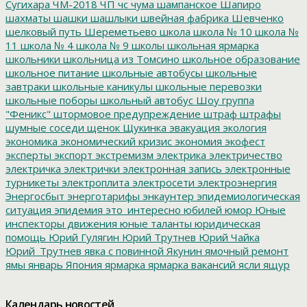
Сугихара
ЧМ-2018
ЧП
чс
чума
шампанское
Шапиро
шахматы
шашки
шашлыки
швейная фабрика
Шевченко
шелковый путь
Шереметьево
школа
школа № 10
школа №
11
школа № 4
школа № 9
школы
школьная ярмарка
школьники
школьница из Томсино
школьное образование
школьное питание
школьные автобусы
школьные
завтраки
школьные каникулы
школьные перевозки
школьные поборы
школьный автобус
Шоу группа
"Феникс"
штормовое предупреждение
штраф
штрафы
шумные соседи
щенок
Щукинка
эвакуация
экология
экономика
экономический кризис
экономия
экофест
эксперты
экспорт
экстремизм
электрика
электричество
электричка
электрички
электронная запись
электронные
турникеты
электроплита
электросети
электроэнергия
Энергосбыт
энерготарифы
энкаунтер
эпидемиологическая
ситуация
эпидемия
это_интересно
юбилей
юмор
Юные
инспекторы движения
юные таланты
юридическая
помощь
Юрий Гулягин
Юрий Трутнев
Юрий Чайка
Юрий_Трутнев
явка с повинной
Якунин
ямочный ремонт
ямы
январь
Япония
ярмарка
ярмарка вакансий
ясли
ящур
Календарь новостей