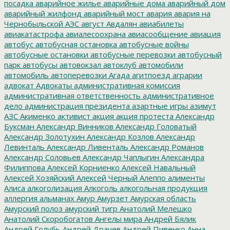
посадка
аварийное жилье
аварийные дома
аварийный дом
аварийный жилфонд
аварийный мост
авария
авария на
Чернобыльской АЭС
август
Авдалян
авиабилеты
авиакатастрофа
авиалесоохрана
авиасообщение
авиация
автобус
автобусная остановка
автобусные войны
автобусные остановки
автобусные перевозки
автобусный
парк
автобусы
автовокзал
автоклуб
автомобили
автомобиль
автоперевозки
Агада
агитпоезд
аграрии
адвокат
Адвокаты
административная комиссия
административная ответственность
административное
дело
администрация президента
азартные игры
азимут
АЗС
Акименко
активист
акция
акция протеста
Александр
Буксман
Александр Винников
Александр Головатый
Александр Золотухин
Александр Козлов
Александр
Левинталь
Александр Ливенталь
Александр Романов
Александр Соловьев
Александр Чаплыгин
Александра
Филиппова
Алексей Корниенко
Алексей Навальный
Алексей Хозяйский
Алексей Черный
Алеппо
алименты
Алиса
алкоголизация
Алкоголь
алкогольная продукция
аллергия
альманах
Амур
Амурзет
Амурская область
Амурский полоз
амурский тигр
Анатолий Мелешко
Анатолий Скоробогатов
Ангелы мира
Андрей Бялик
Андрей Голубь
Андрей Драчев
Андрей Пивенко
Анна