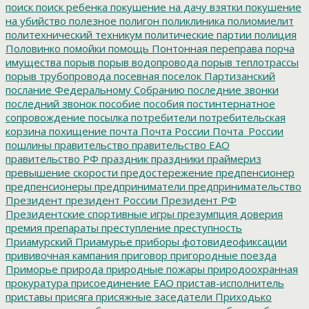
поиск
поиск ребенка
покушение на дачу взятки
покушение
на убийство
полезное
полигон
поликлиника
полиомиелит
политехнический техникум
политические партии
полиция
Половинко
помойки
помощь
Понтонная переправа
порча
имущества
порыв
порыв водопровода
порыв теплотрассы
порыв трубопровода
посевная
поселок Партизанский
послание Федеральному Собранию
последние звонки
последний звонок
пособие
пособия
постинтернатное
сопровождение
посылка
потребители
потребительская
корзина
похищение
почта
Почта России
Почта_России
пошлины
правительство
правительство ЕАО
правительство РФ
праздник
праздники
праймериз
превышение скорости
предостережение
предпенсионер
предпенсионеры
предприниматели
предпринимательство
Президент
президент России
Президент РФ
Президентские спортивные игры
презумпция доверия
премия
препараты
преступление
преступность
Приамурский
Приамурье
приборы фотовидеофиксации
прививочная кампания
приговор
пригородные поезда
Приморье
природа
природные пожары
природоохранная
прокуратура
присоединение ЕАО
пристав-исполнитель
приставы
присяга
присяжные заседатели
Приходько