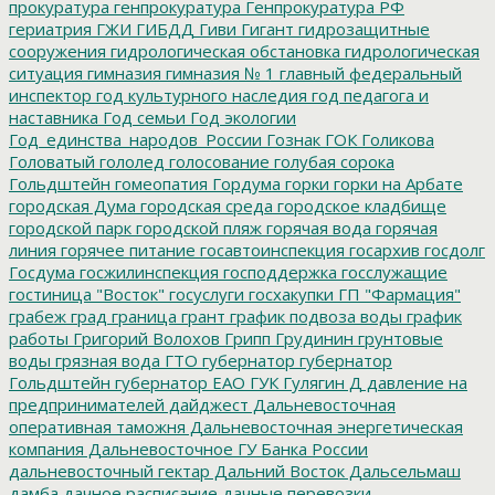
прокуратура
генпрокуратура
Генпрокуратура РФ
гериатрия
ГЖИ
ГИБДД
Гиви
Гигант
гидрозащитные
сооружения
гидрологическая обстановка
гидрологическая
ситуация
гимназия
гимназия № 1
главный федеральный
инспектор
год культурного наследия
год педагога и
наставника
Год семьи
Год экологии
Год_единства_народов_России
Гознак
ГОК
Голикова
Головатый
гололед
голосование
голубая сорока
Гольдштейн
гомеопатия
Гордума
горки
горки на Арбате
городская Дума
городская среда
городское кладбище
городской парк
городской пляж
горячая вода
горячая
линия
горячее питание
госавтоинспекция
госархив
госдолг
Госдума
госжилинспекция
господдержка
госслужащие
гостиница "Восток"
госуслуги
госхакупки
ГП "Фармация"
грабеж
град
граница
грант
график подвоза воды
график
работы
Григорий Волохов
Грипп
Грудинин
грунтовые
воды
грязная вода
ГТО
губернатор
губернатор
Гольдштейн
губернатор ЕАО
ГУК
Гулягин
Д
давление на
предпринимателей
дайджест
Дальневосточная
оперативная таможня
Дальневосточная энергетическая
компания
Дальневосточное ГУ Банка России
дальневосточный гектар
Дальний Восток
Дальсельмаш
дамба
дачное расписание
дачные перевозки