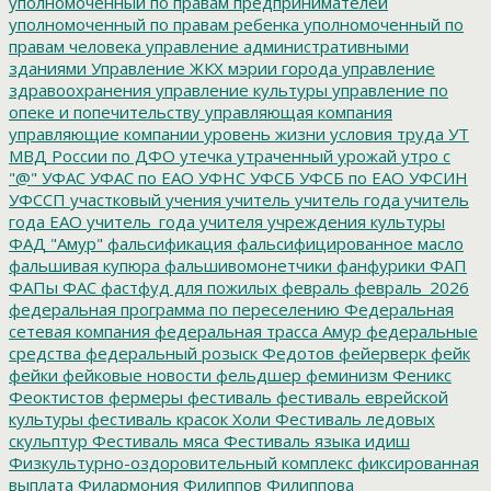
уполномоченный по правам предпринимателей
уполномоченный по правам ребенка
уполномоченный по
правам человека
управление административными
зданиями
Управление ЖКХ мэрии города
управление
здравоохранения
управление культуры
управление по
опеке и попечительству
управляющая компания
управляющие компании
уровень жизни
условия труда
УТ
МВД России по ДФО
утечка
утраченный урожай
утро с
"@"
УФАС
УФАС по ЕАО
УФНС
УФСБ
УФСБ по ЕАО
УФСИН
УФССП
участковый
учения
учитель
учитель года
учитель
года ЕАО
учитель_года
учителя
учреждения культуры
ФАД "Амур"
фальсификация
фальсифицированное масло
фальшивая купюра
фальшивомонетчики
фанфурики
ФАП
ФАПы
ФАС
фастфуд для пожилых
февраль
февраль_2026
федеральная программа по переселению
Федеральная
сетевая компания
федеральная трасса Амур
федеральные
средства
федеральный розыск
Федотов
фейерверк
фейк
фейки
фейковые новости
фельдшер
феминизм
Феникс
Феоктистов
фермеры
фестиваль
фестиваль еврейской
культуры
фестиваль красок Холи
Фестиваль ледовых
скульптур
Фестиваль мяса
Фестиваль языка идиш
Физкультурно-оздоровительный комплекс
фиксированная
выплата
Филармония
Филиппов
Филиппова