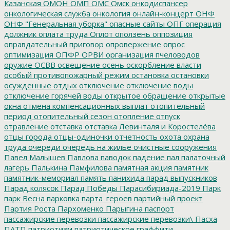
Казанская
ОМОН
ОМП
ОМС
Омск
онкодиспансер
онкологическая служба
онкология
онлайн-концерт
ОНФ
ОНФ "Генеральная уборка"
опасные сайты
ОПГ
операция
должник
оплата труда
Оплот
оползень
оппозиция
оправдательный приговор
опровержение
опрос
оптимизация
ОПФР
ОРВИ
организация пчеловодов
оружие
ОСВВ
освещение
осень
оскорбление власти
особый противопожарный режим
остановка
остановки
осужденные
отдых
отключение
отключение воды
отключение горячей воды
открытое обращение
открытые
окна
отмена компенсационных выплат
отопительный
период
отопительный сезон
отопление
отпуск
отравление
отставка
отставка Левинталя и Коростелёва
отцы города
отцы-одиночки
отчетность
охота
охрана
труда
очереди
очередь на жилье
очистные сооружения
Павел Малышев
Павлова
паводок
падение
пал
палаточный
лагерь
Палькина
Памфилова
памятная акция
памятник
памятник-мемориал
память
панихида
парад выпускников
Парад колясок
Парад Победы
Парасибириада-2019
Парк
парк Весна
парковка
парта_героев
партийный проект
Партия Роста
Пархоменко
Парыгина
паспорт
пассажирские перевозки
пассажирские перевозки\
Пасха
ПАТП
патриотизм
патриотическое граффити