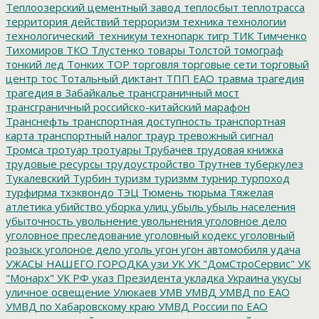
Теплоозерский цементный завод
теплосбыт
теплотрасса
территория действий
терроризм
техника
технологии
технологический_техникум
технопарк
тигр
ТИК
Тимченко
Тихомиров
ТКО
Тлустенко
товары
Толстой
томограф
тонкий лед
Тонких
ТОР
торговля
торговые сети
торговый
центр
тос
Тотальный диктант
ТПП ЕАО
травма
трагедия
трагедия в Забайкалье
трансграничный мост
трансграничный российско-китайский марафон
Транснефть
транспортная доступность
транспортная
карта
транспортный налог
траур
тревожный сигнал
Тромса
тротуар
тротуары
Трубачев
трудовая книжка
трудовые ресурсы
трудоустройство
Трутнев
туберкулез
Тукалевский
Турбин
туризм
туризмм
турнир
турпоход
турфирма
тхэквондо
ТЭЦ
Тюмень
тюрьма
Тяжелая
атлетика
убийство
уборка улиц
убыль
убыль населения
убыточность
увольнение
увольнения
уголовное дело
уголовное преследование
уголовный кодекс
уголовный
розыск
уголоное дело
уголь
угон
угон автомобиля
удача
УЖАСЫ НАШЕГО ГОРОДКА
узи
УК
УК "ДомСтроСервис"
УК
"Монарх"
УК РФ
указ Президента
укладка
Украина
укусы
уличное освещение
Улюкаев
УМВ
УМВД
УМВД по ЕАО
УМВД по Хабаровскому краю
УМВД России по ЕАО