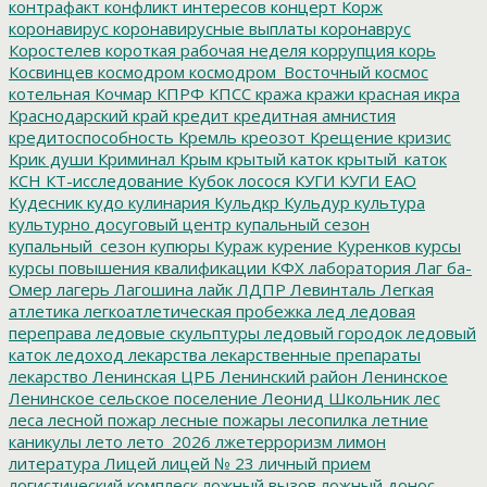
контрафакт
конфликт интересов
концерт
Корж
коронавирус
коронавирусные выплаты
коронаврус
Коростелев
короткая рабочая неделя
коррупция
корь
Косвинцев
космодром
космодром_Восточный
космос
котельная
Кочмар
КПРФ
КПСС
кража
кражи
красная икра
Краснодарский край
кредит
кредитная амнистия
кредитоспособность
Кремль
креозот
Крещение
кризис
Крик души
Криминал
Крым
крытый каток
крытый_каток
КСН
КТ-исследование
Кубок лосося
КУГИ
КУГИ ЕАО
Кудесник
кудо
кулинария
Кульдкр
Кульдур
культура
культурно досуговый центр
купальный сезон
купальный_сезон
купюры
Кураж
курение
Куренков
курсы
курсы повышения квалификации
КФХ
лаборатория
Лаг ба-
Омер
лагерь
Лагошина
лайк
ЛДПР
Левинталь
Легкая
атлетика
легкоатлетическая пробежка
лед
ледовая
переправа
ледовые скульптуры
ледовый городок
ледовый
каток
ледоход
лекарства
лекарственные препараты
лекарство
Ленинская ЦРБ
Ленинский район
Ленинское
Ленинское сельское поселение
Леонид Школьник
лес
леса
лесной пожар
лесные пожары
лесопилка
летние
каникулы
лето
лето_2026
лжетерроризм
лимон
литература
Лицей
лицей № 23
личный прием
логистический комплеск
ложный вызов
ложный донос