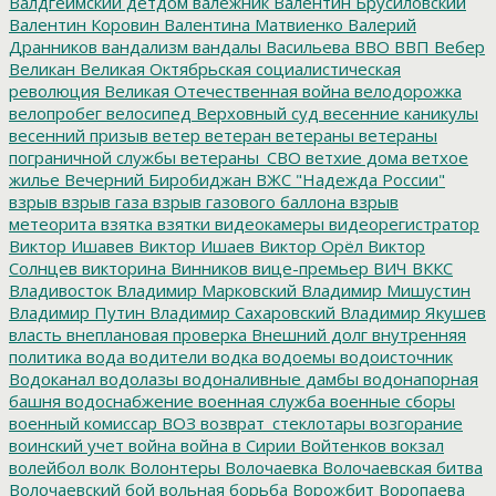
Валдгеймский детдом
валежник
Валентин Брусиловский
Валентин Коровин
Валентина Матвиенко
Валерий
Дранников
вандализм
вандалы
Васильева
ВВО
ВВП
Вебер
Великан
Великая Октябрьская социалистическая
революция
Великая Отечественная война
велодорожка
велопробег
велосипед
Верховный суд
весенние каникулы
весенний призыв
ветер
ветеран
ветераны
ветераны
пограничной службы
ветераны_СВО
ветхие дома
ветхое
жилье
Вечерний Биробиджан
ВЖС "Надежда России"
взрыв
взрыв газа
взрыв газового баллона
взрыв
метеорита
взятка
взятки
видеокамеры
видеорегистратор
Виктор Ишавев
Виктор Ишаев
Виктор Орёл
Виктор
Солнцев
викторина
Винников
вице-премьер
ВИЧ
ВККС
Владивосток
Владимир Марковский
Владимир Мишустин
Владимир Путин
Владимир Сахаровский
Владимир Якушев
власть
внеплановая проверка
Внешний долг
внутренняя
политика
вода
водители
водка
водоемы
водоисточник
Водоканал
водолазы
водоналивные дамбы
водонапорная
башня
водоснабжение
военная служба
военные сборы
военный комиссар
ВОЗ
возврат_стеклотары
возгорание
воинский учет
война
война в Сирии
Войтенков
вокзал
волейбол
волк
Волонтеры
Волочаевка
Волочаевская битва
Волочаевский бой
вольная борьба
Ворожбит
Воропаева