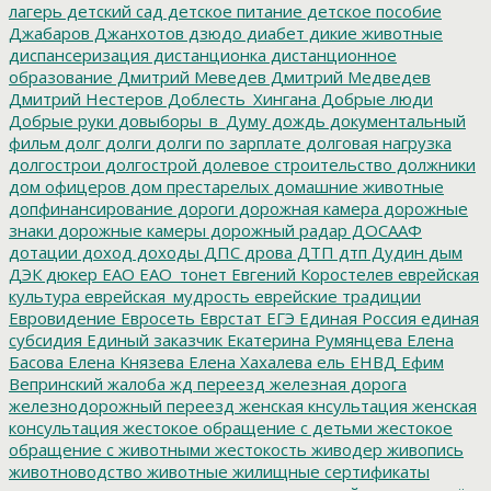
лагерь
детский сад
детское питание
детское пособие
Джабаров
Джанхотов
дзюдо
диабет
дикие животные
диспансеризация
дистанционка
дистанционное
образование
Дмитрий Меведев
Дмитрий Медведев
Дмитрий Нестеров
Доблесть_Хингана
Добрые люди
Добрые руки
довыборы_в_Думу
дождь
документальный
фильм
долг
долги
долги по зарплате
долговая нагрузка
долгострои
долгострой
долевое строительство
должники
дом офицеров
дом престарелых
домашние животные
допфинансирование
дороги
дорожная камера
дорожные
знаки
дорожные камеры
дорожный радар
ДОСААФ
дотации
доход
доходы
ДПС
дрова
ДТП
дтп
Дудин
дым
ДЭК
дюкер
ЕАО
ЕАО_тонет
Евгений Коростелев
еврейская
культура
еврейская_мудрость
еврейские традиции
Евровидение
Евросеть
Еврстат
ЕГЭ
Единая Россия
единая
субсидия
Единый заказчик
Екатерина Румянцева
Елена
Басова
Елена Князева
Елена Хахалева
ель
ЕНВД
Ефим
Вепринский
жалоба
жд переезд
железная дорога
железнодорожный переезд
женская кнсультация
женская
консультация
жестокое обращение с детьми
жестокое
обращение с животными
жестокость
живодер
живопись
животноводство
животные
жилищные сертификаты