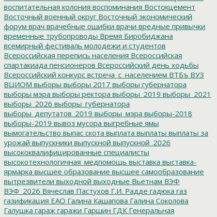
воспитательная колония
воспоминания
Востокцемент
Восточный военный округ
Восточный экономический
форум
врач
врачебные ошибки
врачи
вредные привычки
временные трубопроводы
Время Биробиджана
всемирный фестиваль молодежи и студентов
Всероссийская перепись населения
Всероссийская
спартакиада пенсионеров
Всероссийский день ходьбы
Всероссийский конкурс
встреча_с_населением
ВТБъ
ВУЗ
ВЦИОМ
выборы
выборы 2017
выборы губернатора
выборы мэра
выборы ректора
выборы_2019
выборы_2021
выборы_2026
выборы_губернатора
выборы_депутатов_2019
выборы_мэра
выборы-2018
выборы-2019
вывоз мусора
выгребные ямы
вымогательство
выпас скота
выплата
выплаты
выплаты за
урожай
выпускники
выпускной
выпускной_2026
высококвалифицированные специалисты
высокотехнологичная_медпомощь
выставка
выставка-
ярмарка
высшее образование
высшее самообразование
вытрезвители
выходной
выходные
Вьетнам
ВЭФ
ВЭФ_2026
Вячеслав Пастухов
Г.И. Радде
гадюка
газ
газификация ЕАО
Галина Кашапова
Галина Соколова
Галушка
гараж
гаражи
Гаршин
ГДК
Генеральная