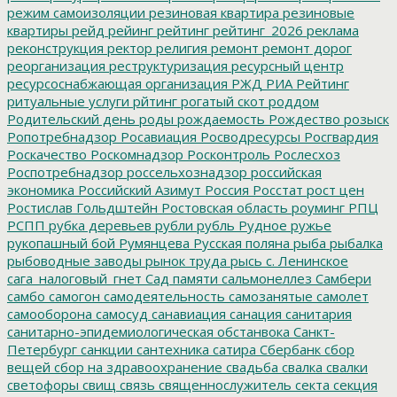
режим самоизоляции
резиновая квартира
резиновые
квартиры
рейд
рейинг
рейтинг
рейтинг_2026
реклама
реконструкция
ректор
религия
ремонт
ремонт дорог
реорганизация
реструктуризация
ресурсный центр
ресурсоснабжающая организация
РЖД
РИА Рейтинг
ритуальные услуги
рйтинг
рогатый скот
роддом
Родительский день
роды
рождаемость
Рождество
розыск
Ропотребнадзор
Росавиация
Росводресурсы
Росгвардия
Роскачество
Роскомнадзор
Росконтроль
Рослесхоз
Роспотребнадзор
россельхознадзор
российская
экономика
Российский Азимут
Россия
Росстат
рост цен
Ростислав Гольдштейн
Ростовская область
роуминг
РПЦ
РСПП
рубка деревьев
рубли
рубль
Рудное
ружье
рукопашный бой
Румянцева
Русская поляна
рыба
рыбалка
рыбоводные заводы
рынок труда
рысь
с. Ленинское
сага_налоговый_гнет
Сад памяти
сальмонеллез
Самбери
самбо
самогон
самодеятельность
самозанятые
самолет
самооборона
самосуд
санавиация
санация
санитария
санитарно-эпидемиологическая обстанвока
Санкт-
Петербург
санкции
сантехника
сатира
Сбербанк
сбор
вещей
сбор на здравоохранение
свадьба
свалка
свалки
светофоры
свищ
связь
священнослужитель
секта
секция