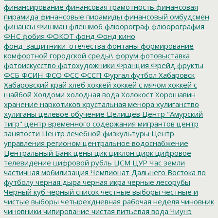
финансирование
финансовая грамотность
финансовая
пирамида
финансовые пирамиды
финансовый омбудсмен
финансы
Фишман
флешмоб
флюорограф
флюорография
ФНС
фобия
ФОКОТ
фонд
Фонд кино
фонд_защитники_отечества
фонтаны
формирование
комфортной городской среды\
форум
фотовыставка
фотоискусство
фотохудожники
Франция
Фрейд
фрукты
ФСБ
ФСИН
ФСО
ФСС
ФССП
Фургал
футбол
Хабаровск
Хабаровский край
хлеб
хоккей
хоккей с мячом
хоккей с
шайбой
Холдоми
холодная вода
Холокост
Хорошавин
хранение наркотиков
хрустальная менора
хулиганство
хулиганы
целевое обучение
Целищев
Центр "Амурский
тигр"
центр временного содержания мигрантов
центр
занятости
Центр лечебной физкультуры
Центр
управления регионом
центральное водоснабжение
Центральный Банк
цены
цик
циклон
цирк
цифровое
телевидение
цифровой рубль
ЦСМ
ЦУР
Час земли
частичная мобилизация
Чемпионат Дальнего Востока по
футболу
черная дыра
черная икра
черные лесорубы
Черный куб
черный список
честные выборы
честные и
чистые выборы
четырехдневная рабочая неделя
чиновник
чиновники
чипирование
чистая питьевая вода
Чиунэ