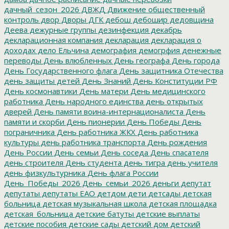
дачный_сезон_2026
ДВЖД
Движение общественный
контроль
двор
Дворы
ДГК
дебош
дебошир
дедовщина
Деева
дежурные группы
дезинфекция
декабрь
декларационная компания
декларация
декларация о
доходах
дело Ельчина
демография
демогрфия
денежные
переводы
День влюбленных
День географа
День города
День Государственного флага
День защитника Отечества
день защиты детей
День Знаний
День Конституции РФ
День космонавтики
День матери
День медицинского
работника
День народного единства
день открытых
дверей
День памяти воина-интернационалиста
День
памяти и скорби
День пионерии
День Победы
День
пограничника
День работника ЖКХ
День работника
культуры
день работника транспорта
День рождения
День России
День семьи
День соседа
День спасателя
день строителя
День студента
день тигра
день учителя
день физкультурника
День флага России
День_Победы_2026
День_семьи_2026
деньги
депутат
депутаты
депутаты ЕАО
детдом
дети
детсады
детская
больница
детская музыкальная школа
детская площадка
детская_больница
детские батуты
детские выплаты
детские пособия
детские сады
детский дом
детский