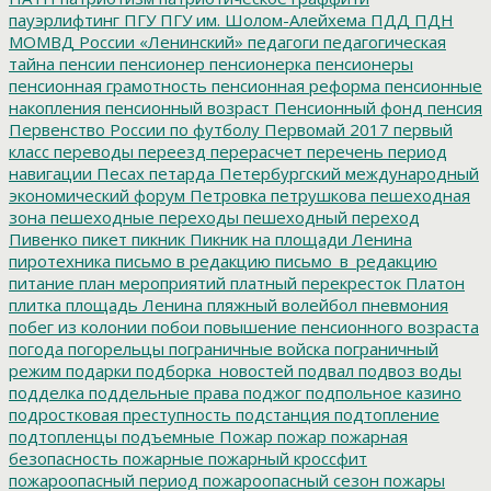
пауэрлифтинг
ПГУ
ПГУ им. Шолом-Алейхема
ПДД
ПДН
МОМВД России «Ленинский»
педагоги
педагогическая
тайна
пенсии
пенсионер
пенсионерка
пенсионеры
пенсионная грамотность
пенсионная реформа
пенсионные
накопления
пенсионный возраст
Пенсионный фонд
пенсия
Первенство России по футболу
Первомай 2017
первый
класс
переводы
переезд
перерасчет
перечень
период
навигации
Песах
петарда
Петербургский международный
экономический форум
Петровка
петрушкова
пешеходная
зона
пешеходные переходы
пешеходный переход
Пивенко
пикет
пикник
Пикник на площади Ленина
пиротехника
письмо в редакцию
письмо_в_редакцию
питание
план мероприятий
платный перекресток
Платон
плитка
площадь Ленина
пляжный волейбол
пневмония
побег из колонии
побои
повышение пенсионного возраста
погода
погорельцы
пограничные войска
пограничный
режим
подарки
подборка_новостей
подвал
подвоз воды
подделка
поддельные права
поджог
подпольное казино
подростковая преступность
подстанция
подтопление
подтопленцы
подъемные
Пожар
пожар
пожарная
безопасность
пожарные
пожарный кроссфит
пожароопасный период
пожароопасный сезон
пожары