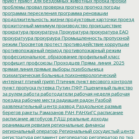
приют
приют для бездомных животных
пробка
пробки
проблемы
провал
проверка
прогноз
прогноз погоды
программа переселения
программа реновации
продолжительность жизни
продуктовые карточки
проезд
прожиточный минимум
производство
происшествие
прократура
прокуратруа
Прокуратура
прокуратура ЕАО
прокуратуура
прокураура
Промышленность
пропускной
режим
Просветов
протест
противодействие коррупции
противопожарный период
противопожарный режим
профессиональное_образование
профильный класс
профицит
профсоюзы
Проходцев
Пряма_линия_2025
прямая линия
прямые выборы
психбольница
психиатрическая больница
психоневрологический
интернат
птичий грипп
Птичник
пункт весового контроля
пункт пропуска
путевка
Путин
ПФР
Пшеничный
пьянство
за рулем
работа
работодатели
рабочая неделя
рабочая
поездка
рабочие места
радиация
радон
Разбой
развлекательный центр
развод
Раздольное
размыв
берегов
ракеты
Рамазанов
РАН
РАНХиГС
расписание
расписание автобусов
РДШ
реальные доходы
реанимация
ревизия
региональные финансы
региональный оператор
Региональный сосудистый центр
регистратура
регламент
регоператор
регоператор по тко