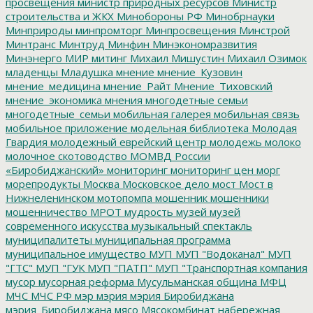
просвещения
министр природных ресурсов
Министр
строительства и ЖКХ
Минобороны РФ
Минобрнауки
Минприроды
минпромторг
Минпросвещения
Минстрой
Минтранс
Минтруд
Минфин
Минэкономразвития
Минэнерго
МИР
митинг
Михаил Мишустин
Михаил Озимок
младенцы
Младушка
мнение
мнение_Кузовин
мнение_медицина
мнение_Райт
Мнение_Тиховский
мнение_экономика
мнения
многодетные семьи
многодетные_семьи
мобильная галерея
мобильная связь
мобильное приложение
модельная библиотека
Молодая
Гвардия
молодежный еврейский центр
молодежь
молоко
молочное скотоводство
МОМВД России
«Биробиджанский»
мониторинг
мониторинг цен
морг
морепродукты
Москва
Московское дело
мост
Мост в
Нижнеленинском
мотопомпа
мошенник
мошенники
мошенничество
МРОТ
мудрость
музей
музей
современного искусства
музыкальный спектакль
муниципалитеты
муниципальная программа
муниципальное имущество
МУП
МУП "Водоканал"
МУП
"ГТС"
МУП "ГУК
МУП "ПАТП"
МУП "Транспортная компания
мусор
мусорная реформа
Мусульманская община
МФЦ
МЧС
МЧС РФ
мэр
мэрия
мэрия Биробиджана
мэрия_Биробиджана
мясо
Мясокомбинат
набережная