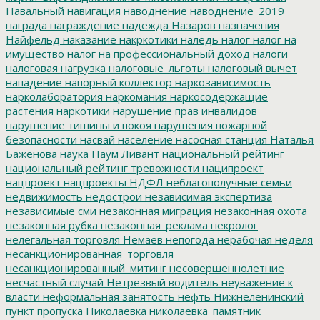
Навальный
навигация
наводнение
наводнение_2019
награда
награждение
надежда
Назаров
назначения
Найфельд
наказание
накркотики
наледь
налог
налог на
имущество
налог на профессиональный доход
налоги
налоговая нагрузка
налоговые_льготы
налоговый вычет
нападение
напорный коллектор
наркозависимость
нарколаборатория
наркомания
наркосодержащие
растения
наркотики
нарушение прав инвалидов
нарушение тишины и покоя
нарушения пожарной
безопасности
насвай
население
насосная станция
Наталья
Баженова
наука
Наум Ливант
национальный рейтинг
национальный рейтинг тревожности
наципроект
нацпроект
нацпроекты
НДФЛ
неблагополучные семьи
недвижимость
недострои
независимая экспертиза
независимые сми
незаконная миграция
незаконная охота
незаконная рубка
незаконная_реклама
некролог
нелегальная торговля
Немаев
непогода
нерабочая неделя
несанкционированная_торговля
несанкционированный_митинг
несовершеннолетние
несчастный случай
Нетрезвый водитель
неуважение к
власти
неформальная занятость
нефть
Нижнеленинский
пункт пропуска
Николаевка
николаевка_памятник