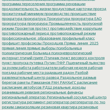
программа переселения
программа реновации
продолжительность жизни
продуктовые карточки
проезд
прожиточный минимум
производство
происшествие
прократура
прокуратруа
Прокуратура
прокуратура ЕАО
прокуратуура
прокураура
Промышленность
пропускной
режим
Просветов
протест
противодействие коррупции
противопожарный период
противопожарный режим
профессиональное_образование
профильный класс
профицит
профсоюзы
Проходцев
Пряма_линия_2025
прямая линия
прямые выборы
психбольница
психиатрическая больница
психоневрологический
интернат
птичий грипп
Птичник
пункт весового контроля
пункт пропуска
путевка
Путин
ПФР
Пшеничный
пьянство
за рулем
работа
работодатели
рабочая неделя
рабочая
поездка
рабочие места
радиация
радон
Разбой
развлекательный центр
развод
Раздольное
размыв
берегов
ракеты
Рамазанов
РАН
РАНХиГС
расписание
расписание автобусов
РДШ
реальные доходы
реанимация
ревизия
региональные финансы
региональный оператор
Региональный сосудистый центр
регистратура
регламент
регоператор
регоператор по тко
режим самоизоляции
резиновая квартира
резиновые