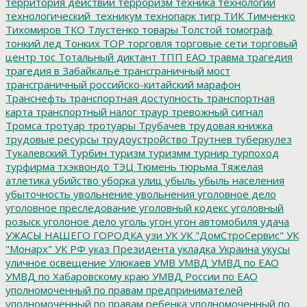
территория действий
терроризм
техника
технологии
технологический_техникум
технопарк
тигр
ТИК
Тимченко
Тихомиров
ТКО
Тлустенко
товары
Толстой
томограф
тонкий лед
Тонких
ТОР
торговля
торговые сети
торговый
центр
тос
Тотальный диктант
ТПП ЕАО
травма
трагедия
трагедия в Забайкалье
трансграничный мост
трансграничный российско-китайский марафон
Транснефть
транспортная доступность
транспортная
карта
транспортный налог
траур
тревожный сигнал
Тромса
тротуар
тротуары
Трубачев
трудовая книжка
трудовые ресурсы
трудоустройство
Трутнев
туберкулез
Тукалевский
Турбин
туризм
туризмм
турнир
турпоход
турфирма
тхэквондо
ТЭЦ
Тюмень
тюрьма
Тяжелая
атлетика
убийство
уборка улиц
убыль
убыль населения
убыточность
увольнение
увольнения
уголовное дело
уголовное преследование
уголовный кодекс
уголовный
розыск
уголоное дело
уголь
угон
угон автомобиля
удача
УЖАСЫ НАШЕГО ГОРОДКА
узи
УК
УК "ДомСтроСервис"
УК
"Монарх"
УК РФ
указ Президента
укладка
Украина
укусы
уличное освещение
Улюкаев
УМВ
УМВД
УМВД по ЕАО
УМВД по Хабаровскому краю
УМВД России по ЕАО
уполномоченный по правам предпринимателей
уполномоченный по правам ребенка
уполномоченный по