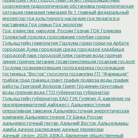
сооружения
гидрологическая обстановка
гидрологическая
ситуация
гимназия
гимназия № 1
главный федеральный
инспектор
год культурного наследия
год педагога и
наставника
Год семьи
Год экологии
Год_единства_народов_России
Гознак
ГОК
Голикова
Головатый
гололед
голосование
голубая сорока
Гольдштейн
гомеопатия
Гордума
горки
горки на Арбате
городская Дума
городская среда
городское кладбище
городской парк
городской пляж
горячая вода
горячая
линия
горячее питание
госавтоинспекция
госархив
госдолг
Госдума
госжилинспекция
господдержка
госслужащие
гостиница "Восток"
госуслуги
госхакупки
ГП "Фармация"
грабеж
град
граница
грант
график подвоза воды
график
работы
Григорий Волохов
Грипп
Грудинин
грунтовые
воды
грязная вода
ГТО
губернатор
губернатор
Гольдштейн
губернатор ЕАО
ГУК
Гулягин
Д
давление на
предпринимателей
дайджест
Дальневосточная
оперативная таможня
Дальневосточная энергетическая
компания
Дальневосточное ГУ Банка России
дальневосточный гектар
Дальний Восток
Дальсельмаш
дамба
дачное расписание
дачные перевозки
дачный_сезон_2026
ДВЖД
Движение общественный