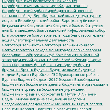
Биробиджанская воспитательная колония
Биробиджанская таможня
Биробиджанская ТЭЦ
Биробиджанский Арбат
Биробиджанский военный
гарнизонный суд
Биробиджанский колледж культуры и
искусств
Биробиджанский район
Бирофельд
биткоин
битумная яма
битумная_яма
битумное болото
битумные
ямы
Благовещенск
Благовещенский кафедральный собор
Благословенное
благотворитель года
благотворительная
акция
благотворительная деятельность
благотворительность
благотворительный концерт
благоустройство
Блокада Ленинграда
боевые патроны
боеприпасы
Бойцовский клуб
бокс
больница
большой
этнографический диктант
бомба
бомбоубежище
Борис
Титов
Борохович
брак
браконьер
Бридер
брусит
брусчатка
Брянск
Будукан
будущие врачи
будущие
медики
Бумагин
Бурейская ГЭС
буровзрывные работы
Бурятия
Бюджет
бюджет 2017
бюджет Биробиджана
бюджетники
бюджетные деньги
бюджетные организации
бюджетные средства
бюджетные учреждения
бюджетный кредит
бюрократия
В. Путин
В.И. Ленин
Вадим Зингман
вакцина
вакцинация
Валдгейм
Валдгеймский детдом
валежник
Валентин Брусиловский
Валентин Коровин
Валентина Матвиенко
Валерий