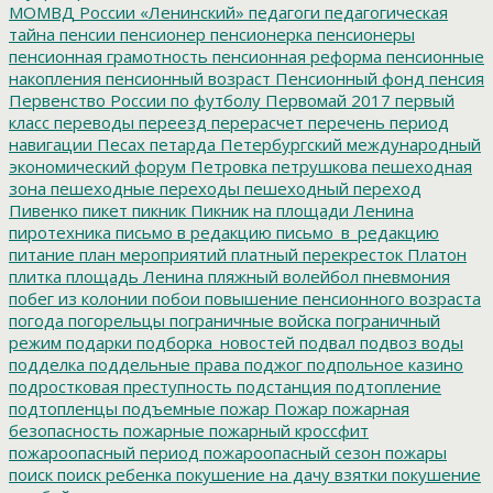
МОМВД России «Ленинский»
педагоги
педагогическая
тайна
пенсии
пенсионер
пенсионерка
пенсионеры
пенсионная грамотность
пенсионная реформа
пенсионные
накопления
пенсионный возраст
Пенсионный фонд
пенсия
Первенство России по футболу
Первомай 2017
первый
класс
переводы
переезд
перерасчет
перечень
период
навигации
Песах
петарда
Петербургский международный
экономический форум
Петровка
петрушкова
пешеходная
зона
пешеходные переходы
пешеходный переход
Пивенко
пикет
пикник
Пикник на площади Ленина
пиротехника
письмо в редакцию
письмо_в_редакцию
питание
план мероприятий
платный перекресток
Платон
плитка
площадь Ленина
пляжный волейбол
пневмония
побег из колонии
побои
повышение пенсионного возраста
погода
погорельцы
пограничные войска
пограничный
режим
подарки
подборка_новостей
подвал
подвоз воды
подделка
поддельные права
поджог
подпольное казино
подростковая преступность
подстанция
подтопление
подтопленцы
подъемные
пожар
Пожар
пожарная
безопасность
пожарные
пожарный кроссфит
пожароопасный период
пожароопасный сезон
пожары
поиск
поиск ребенка
покушение на дачу взятки
покушение