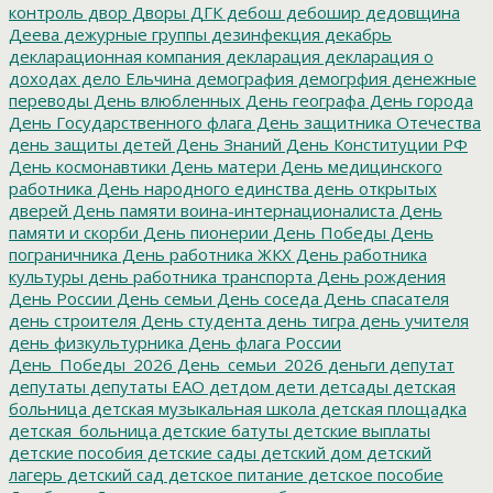
контроль
двор
Дворы
ДГК
дебош
дебошир
дедовщина
Деева
дежурные группы
дезинфекция
декабрь
декларационная компания
декларация
декларация о
доходах
дело Ельчина
демография
демогрфия
денежные
переводы
День влюбленных
День географа
День города
День Государственного флага
День защитника Отечества
день защиты детей
День Знаний
День Конституции РФ
День космонавтики
День матери
День медицинского
работника
День народного единства
день открытых
дверей
День памяти воина-интернационалиста
День
памяти и скорби
День пионерии
День Победы
День
пограничника
День работника ЖКХ
День работника
культуры
день работника транспорта
День рождения
День России
День семьи
День соседа
День спасателя
день строителя
День студента
день тигра
день учителя
день физкультурника
День флага России
День_Победы_2026
День_семьи_2026
деньги
депутат
депутаты
депутаты ЕАО
детдом
дети
детсады
детская
больница
детская музыкальная школа
детская площадка
детская_больница
детские батуты
детские выплаты
детские пособия
детские сады
детский дом
детский
лагерь
детский сад
детское питание
детское пособие