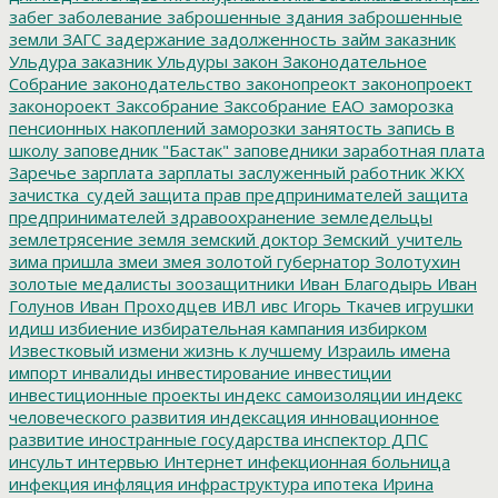
забег
заболевание
заброшенные здания
заброшенные
земли
ЗАГС
задержание
задолженность
займ
заказник
Ульдура
заказник Ульдуры
закон
Законодательное
Собрание
законодательство
законопреокт
законопроект
законороект
Заксобрание
Заксобрание ЕАО
заморозка
пенсионных накоплений
заморозки
занятость
запись в
школу
заповедник "Бастак"
заповедники
заработная плата
Заречье
зарплата
зарплаты
заслуженный работник ЖКХ
зачистка_судей
защита прав предпринимателей
защита
предпринимателей
здравоохранение
земледельцы
землетрясение
земля
земский доктор
Земский_учитель
зима пришла
змеи
змея
золотой губернатор
Золотухин
золотые медалисты
зоозащитники
Иван Благодырь
Иван
Голунов
Иван Проходцев
ИВЛ
ивс
Игорь Ткачев
игрушки
идиш
избиение
избирательная кампания
избирком
Известковый
измени жизнь к лучшему
Израиль
имена
импорт
инвалиды
инвестирование
инвестиции
инвестиционные проекты
индекс самоизоляции
индекс
человеческого развития
индексация
инновационное
развитие
иностранные государства
инспектор ДПС
инсульт
интервью
Интернет
инфекционная больница
инфекция
инфляция
инфраструктура
ипотека
Ирина