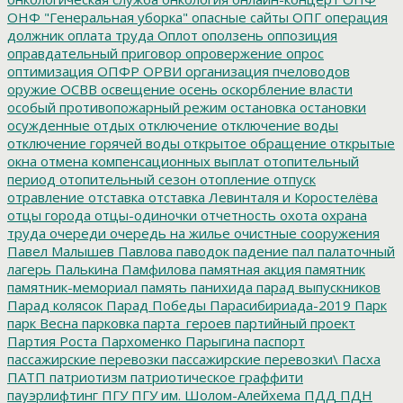
ОНФ "Генеральная уборка"
опасные сайты
ОПГ
операция
должник
оплата труда
Оплот
оползень
оппозиция
оправдательный приговор
опровержение
опрос
оптимизация
ОПФР
ОРВИ
организация пчеловодов
оружие
ОСВВ
освещение
осень
оскорбление власти
особый противопожарный режим
остановка
остановки
осужденные
отдых
отключение
отключение воды
отключение горячей воды
открытое обращение
открытые
окна
отмена компенсационных выплат
отопительный
период
отопительный сезон
отопление
отпуск
отравление
отставка
отставка Левинталя и Коростелёва
отцы города
отцы-одиночки
отчетность
охота
охрана
труда
очереди
очередь на жилье
очистные сооружения
Павел Малышев
Павлова
паводок
падение
пал
палаточный
лагерь
Палькина
Памфилова
памятная акция
памятник
памятник-мемориал
память
панихида
парад выпускников
Парад колясок
Парад Победы
Парасибириада-2019
Парк
парк Весна
парковка
парта_героев
партийный проект
Партия Роста
Пархоменко
Парыгина
паспорт
пассажирские перевозки
пассажирские перевозки\
Пасха
ПАТП
патриотизм
патриотическое граффити
пауэрлифтинг
ПГУ
ПГУ им. Шолом-Алейхема
ПДД
ПДН