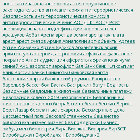
анонс
антивандальные меры
антикоррупционное
законодательство
антисанитария
антитеррористическая
безопасность
антитеррористическая комиссия
антитеррористические учения
АО "ДГК"
АО "ДРСК"
апелляция
аппарат видеофиксации
апрель
аптека
Арашуков
Арбат
Арена
аренда земли
арендная плата
арест
арест счетов
Армия
Арнаполин
арт-объекты
Артеев
Артём Акименко
Артём Куликов
Архангельск
архив
архитектура
астероид
астрономия
асфальт
асфальтовое
покрытие
Атлет
аудиенция
аферисты
африканская чума
свиней
АЧС
аэропорт
аэрофлот
бал
банк
банк "Открытие"
Банк России
банки
банкноты
банковская карта
банковские_карты
банковский роуминг
банкротство
барельеф
баскетбол
Бастак
Бастрыкин
батут
Бедность
бездомные
бездомные животные
безналичные платежи
Безопасное колесо-2019
безопасность
Безопасные и
качественные дороги
безработица
белка
бензин
Беринг
Берл Лазар
бесплатные лекарства
Бессмертные дела
Бессмертный полк
бесхозяйственность
бешенство
библиотека
бизнес
бизнес без поддержки
бизнес-
омбудсмен
биометрия
Бира
Биракан
Бирария
БирЗСТ
Биробидажан
Биробиджан
Биробиджан-2