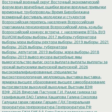
Восточный военный округ
Восточный экономический
форум
врач
врачебные ошибки
врачи
вредные привычки
временные трубопроводы
Время Биробиджана
всемирный фестиваль молодежи и студентов
Всероссийская перепись населения
Всероссийская
спартакиада пенсионеров
Всероссийский день ходьбы
Всероссийский конкурс
встреча_с_населением
ВТБъ
ВУЗ
ВЦИОМ
выборы
выборы 2017
выборы губернатора
выборы мэра
выборы ректора
выборы_2019
выборы_2021
выборы_2026
выборы_губернатора
выборы_депутатов_2019
выборы_мэра
выборы-2018
выборы-2019
вывоз мусора
выгребные ямы
вымогательство
выпас скота
выплата
выплаты
выплаты за
урожай
выпускники
выпускной
выпускной_2026
высококвалифицированные специалисты
высокотехнологичная_медпомощь
выставка
выставка-
ярмарка
высшее образование
высшее самообразование
вытрезвители
выходной
выходные
Вьетнам
ВЭФ
ВЭФ_2026
Вячеслав Пастухов
Г.И. Радде
гадюка
газ
газификация ЕАО
Галина Кашапова
Галина Соколова
Галушка
гараж
гаражи
Гаршин
ГДК
Генеральная
прокуратура
генпрокуратура
Генпрокуратура РФ
гериатрия
ГЖИ
ГИБДД
Гиви
Гигант
гидрозащитные