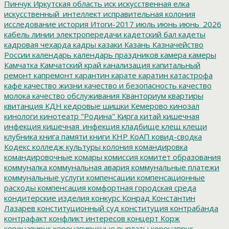
Пинчук
Иркутская область
иск
искусственная елка
искусственный_интеллект
исправительная колония
исследование
история
Итоги-2017
июль
июнь
июнь_2026
кабель линии электропередачи
кадетский бал
кадеты
кадровая чехарда
кадры
казаки
Казань
Казначейство
России
календарь
календарь праздников
камера
камеры
Камчатка
Камчатский край
канализация
капитальный
ремонт
капремонт
карантин
карате
каратин
катастрофа
кафе
качество жизни
качество и безопасность
качество
молока
качество обслуживания
Кванториум
квартиры
квитанция
КДН
кедровые шишки
Кемерово
кинозал
кинологи
кинотеатр "Родина"
Кирга
китай
кишечная
инфекция
кишечная_инфекция
кладбище
клещ
клещи
клубника
книга памяти
книги
КНР
КоАП
ковид-сводка
Кодекс
колледж культуры
колония
командировка
командировочные
комары
комиссия
комитет образования
коммуналка
коммунальная авария
коммунальные платежи
коммунальные услуги
компенсации
компенсационные
расходы
компенсация
комфортная городская среда
кондитерские изделия
конкурс
Конрад
Константин
Лазарев
конституционный суд
конституция
контрабанда
контрафакт
конфликт интересов
концерт
Корж
коронавирус
коронавирусные выплаты
коронаврус