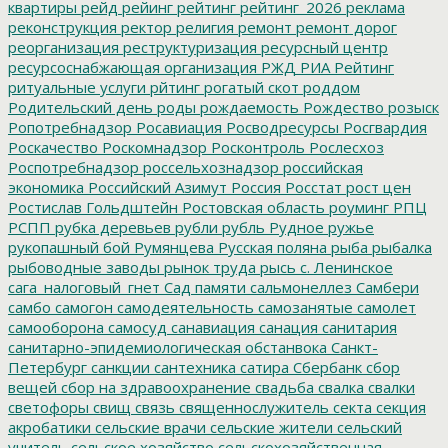
квартиры
рейд
рейинг
рейтинг
рейтинг_2026
реклама
реконструкция
ректор
религия
ремонт
ремонт дорог
реорганизация
реструктуризация
ресурсный центр
ресурсоснабжающая организация
РЖД
РИА Рейтинг
ритуальные услуги
рйтинг
рогатый скот
роддом
Родительский день
роды
рождаемость
Рождество
розыск
Ропотребнадзор
Росавиация
Росводресурсы
Росгвардия
Роскачество
Роскомнадзор
Росконтроль
Рослесхоз
Роспотребнадзор
россельхознадзор
российская
экономика
Российский Азимут
Россия
Росстат
рост цен
Ростислав Гольдштейн
Ростовская область
роуминг
РПЦ
РСПП
рубка деревьев
рубли
рубль
Рудное
ружье
рукопашный бой
Румянцева
Русская поляна
рыба
рыбалка
рыбоводные заводы
рынок труда
рысь
с. Ленинское
сага_налоговый_гнет
Сад памяти
сальмонеллез
Самбери
самбо
самогон
самодеятельность
самозанятые
самолет
самооборона
самосуд
санавиация
санация
санитария
санитарно-эпидемиологическая обстанвока
Санкт-
Петербург
санкции
сантехника
сатира
Сбербанк
сбор
вещей
сбор на здравоохранение
свадьба
свалка
свалки
светофоры
свищ
связь
священнослужитель
секта
секция
акробатики
сельские врачи
сельские жители
сельский
учитель
сельское хозяйство
сельскохозяйственная