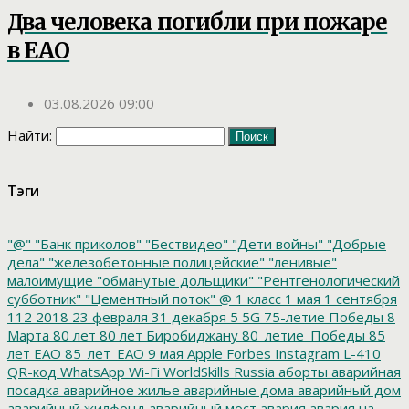
Два человека погибли при пожаре
в ЕАО
03.08.2026 09:00
Найти:
Тэги
"@"
"Банк приколов"
"Бествидео"
"Дети войны"
"Добрые
дела"
"железобетонные полицейские"
"ленивые"
малоимущие
"обманутые дольщики"
"Рентгенологический
субботник"
"Цементный поток"
@
1 класс
1 мая
1 сентября
112
2018
23 февраля
31 декабря
5
5G
75-летие Победы
8
Марта
80 лет
80 лет Биробиджану
80_летие_Победы
85
лет ЕАО
85_лет_ЕАО
9 мая
Apple
Forbes
Instagram
L-410
QR-код
WhatsApp
Wi-Fi
WorldSkills Russia
аборты
аварийная
посадка
аварийное жилье
аварийные дома
аварийный дом
аварийный жилфонд
аварийный мост
авария
авария на