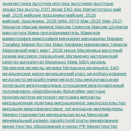
лыжная гонка
льготная ипотека
льготники
льготные
лекарства
льготы
ЛЭП
люди ЕАО
люк
Магнитогорск
май
май_2026
майские праздники
майские_2026
майские_праздники_2026
МАК-2019
Мак-2020
Мак-2021
Макаров
Максим Акимов
Максим Семенов
Максим Шупиков
макулатура
Мама-предприниматель
Мамедов
маммография
мамография
мандарин
мандарины
Марвин
Токайер
Мария Костюк
Марк Кауфман
маркировка товаров
Марковский
март
март_2026
маска
Масленица
масочный
режим
массовое сокращение
Матвиенко
материнский
капитал
маткапитал
Махинько
Маяк
МВД
медаль
Медведев
медведь
медики
Медицина
медицина_ЕАО
медицинские маски
медицинский класс
медоборудование
медосмотр
медработники
медсестры
международная
делегация
международные отношения
международный
полумарафон «Биробиджан-Валдгейм»
местные
производители
метеорит
методика
мигранты
миграционная политика
миграционное законодательство
миграция
микрофинансовые_организации
миллиардеры
Минвостокразвития
минеральная вода
Минздрав
минимальный размер заработной платы
минирование
министерство образования и науки РФ
Министерство