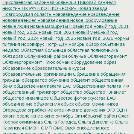
Николаевская районная больница
Николай Канделя
никотин
НК РФ
НКО
НКО «РОКР»
Новая звезда
Новгородская область
нововвведение
нововведение
нововведениея
нововведения
новое_оборудование
новые люди
новые маршруты
Новый год
новый год_2021
новый год_2022
новый год_2024
новый учебный год
новый_год_2024
новый_год_2025
новый_год_2026
нормы
питания
норовирус
Нотр-Дам
ноябрь
обзор событий за
неделю
Областная больница
областная поликлиника
облздрав
Облученский район
облучье
Облэнергоремонт
Облэнергоремонт Плюс
обман
оборудование
образ
образование
образовательные курсы
образовательные_организации
Обращение
обращения
граждан
обсерватор
обучение
общепит
общественная
баня
общественная палата ЕАО
Общественная палата РФ
общественный транспорт
общество
общество "Знание"
общество инвалидов
Общество фотоискусства ЕАО
объединение
объявления
обыск
обыски
Овчинников
Огородова
ограбление
ограничение движения
ОГЭ
ОДН
ожоги
озеленение
окно
октябрь
Октябрьский район
Олег
Костюк
олимпиада
Ольга Голодец
Ольга Данилина
Ольга
Казанская
ОМОН
ОМП
ОМС
Омск
онкодиспансер
онкологическая служба
онкология
онлайн-концерт
ОНФ