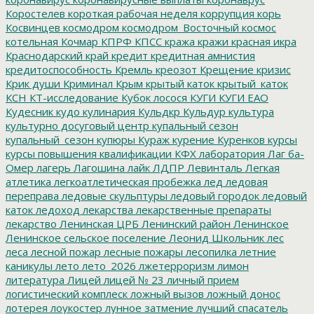
Коростелев
короткая рабочая неделя
коррупция
корь
Косвинцев
космодром
космодром_Восточный
космос
котельная
Кочмар
КПРФ
КПСС
кража
кражи
красная икра
Краснодарский край
кредит
кредитная амнистия
кредитоспособность
Кремль
креозот
Крещение
кризис
Крик души
Криминал
Крым
крытый каток
крытый_каток
КСН
КТ-исследование
Кубок лосося
КУГИ
КУГИ ЕАО
Кудесник
кудо
кулинария
Кульдкр
Кульдур
культура
культурно досуговый центр
купальный сезон
купальный_сезон
купюры
Кураж
курение
Куренков
курсы
курсы повышения квалификации
КФХ
лаборатория
Лаг ба-
Омер
лагерь
Лагошина
лайк
ЛДПР
Левинталь
Легкая
атлетика
легкоатлетическая пробежка
лед
ледовая
переправа
ледовые скульптуры
ледовый городок
ледовый
каток
ледоход
лекарства
лекарственные препараты
лекарство
Ленинская ЦРБ
Ленинский район
Ленинское
Ленинское сельское поселение
Леонид Школьник
лес
леса
лесной пожар
лесные пожары
лесопилка
летние
каникулы
лето
лето_2026
лжетерроризм
лимон
литература
Лицей
лицей № 23
личный прием
логистический комплеск
ложный вызов
ложный донос
лотерея
лоукостер
лунное затмение
лучший спасатель