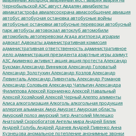
Чернобыльской АЭС
август
Авдалян
авиабилеты
авиакатастрофа
авиалесоохрана
авиасообщение
авиация
автобус
автобусная остановка
автобусные войны
автобусные остановки
автобусные перевозки
автобусный
парк
автобусы
автовокзал
автоклуб
автомобили
автомобиль
автоперевозки
Агада
агитпоезд
аграрии
адвокат
Адвокаты
административная комиссия
административная ответственность
административное
дело
администрация президента
азартные игры
азимут
АЗС
Акименко
активист
акция
акция протеста
Александр
Буксман
Александр Винников
Александр Головатый
Александр Золотухин
Александр Козлов
Александр
Левинталь
Александр Ливенталь
Александр Романов
Александр Соловьев
Александр Чаплыгин
Александра
Филиппова
Алексей Корниенко
Алексей Навальный
Алексей Хозяйский
Алексей Черный
Алеппо
алименты
Алиса
алкоголизация
Алкоголь
алкогольная продукция
аллергия
альманах
Амур
Амурзет
Амурская область
Амурский полоз
амурский тигр
Анатолий Мелешко
Анатолий Скоробогатов
Ангелы мира
Андрей Бялик
Андрей Голубь
Андрей Драчев
Андрей Пивенко
Анна
Кузнецова
аномальное потепление
анонимные звонки