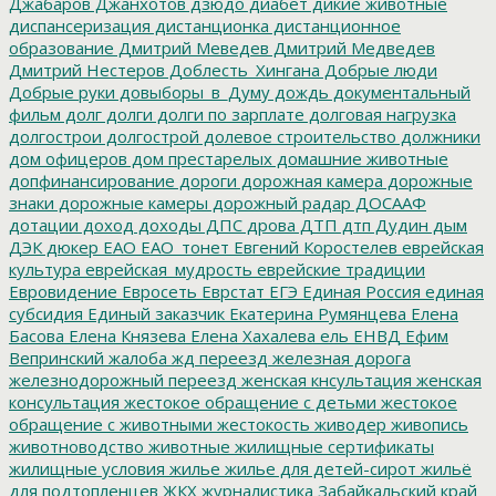
Джабаров
Джанхотов
дзюдо
диабет
дикие животные
диспансеризация
дистанционка
дистанционное
образование
Дмитрий Меведев
Дмитрий Медведев
Дмитрий Нестеров
Доблесть_Хингана
Добрые люди
Добрые руки
довыборы_в_Думу
дождь
документальный
фильм
долг
долги
долги по зарплате
долговая нагрузка
долгострои
долгострой
долевое строительство
должники
дом офицеров
дом престарелых
домашние животные
допфинансирование
дороги
дорожная камера
дорожные
знаки
дорожные камеры
дорожный радар
ДОСААФ
дотации
доход
доходы
ДПС
дрова
ДТП
дтп
Дудин
дым
ДЭК
дюкер
ЕАО
ЕАО_тонет
Евгений Коростелев
еврейская
культура
еврейская_мудрость
еврейские традиции
Евровидение
Евросеть
Еврстат
ЕГЭ
Единая Россия
единая
субсидия
Единый заказчик
Екатерина Румянцева
Елена
Басова
Елена Князева
Елена Хахалева
ель
ЕНВД
Ефим
Вепринский
жалоба
жд переезд
железная дорога
железнодорожный переезд
женская кнсультация
женская
консультация
жестокое обращение с детьми
жестокое
обращение с животными
жестокость
живодер
живопись
животноводство
животные
жилищные сертификаты
жилищные условия
жилье
жилье для детей-сирот
жильё
для подтопленцев
ЖКХ
журналистика
Забайкальский край