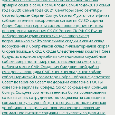
ярмарка
семена
семья
семья года
Семья года-2019
семья
года-2020
Семья года-2021
Сенаторы
сено
сентябрь
Сергей Ерёмин
Сергей Солтус
Сергей Фургал
сертификат
сибиреязвенные захоронения
сигареты
СИЗО
сирена
Сирия
Сироткин
сироты
система оповещения
система
оповещения населения
СК
СК России
СК РФ
СК РФ по
Хабаровскому краю
сказка
скандал
сквер
сквер
пограничников
скейт-парк
скидка
скидки и акции
склад
вооружения и боеприпасов
склад пиломатериалов
скорая
Скорая помощь
СКУД
СКУДы
Следственный комитет
Слет
будущих медиков
служебная командировка
служебные
собаки
смертность
смертность населения
смерть на
рабочем месте
СМИ
Смидович
Смидовичский район
смотровая площадка
СМП
снег
снегопад
снюс
собаки
собор Парижской Богоматери
Собра
Собрание депутатов
Совет ветеранов
Совет Федерации
советские ГОСТы
советские зарплаты
Совфед
Сокол
сокращения
Солнцев
Солтус
Солцнев
соотечественники
Сопка
соревнования
сотовая связь
сотрудничество
соцвыплаты
соцзащита
социально-культурный центр
социально-политическая
устойчивость
социально-экономическое положение
социальное питание
социальные выплаты
социальные