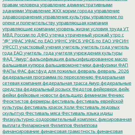
правам человека
управление административными
зданиями
Управление ЖКХ мэрии города
управление
здравоохранения
управление культуры
управление по
опеке и попечительству
управляющая компания
управляющие компании
уровень жизни
условия труда
УТ
МВД России по ДФО
утечка
утраченный урожай
утро с
"@"
УФАС
УФАС по ЕАО
УФНС
УФСБ
УФСБ по ЕАО
УФСИН
УФССП
участковый
учения
учитель
учитель года
учитель
года ЕАО
учитель_года
учителя
учреждения культуры
ФАД "Амур"
фальсификация
фальсифицированное масло
фальшивая купюра
фальшивомонетчики
фанфурики
ФАП
ФАПы
ФАС
фастфуд для пожилых
февраль
февраль_2026
федеральная программа по переселению
Федеральная
сетевая компания
федеральная трасса Амур
федеральные
средства
федеральный розыск
Федотов
фейерверк
фейк
фейки
фейковые новости
фельдшер
феминизм
Феникс
Феоктистов
фермеры
фестиваль
фестиваль еврейской
культуры
фестиваль красок Холи
Фестиваль ледовых
скульптур
Фестиваль мяса
Фестиваль языка идиш
Физкультурно-оздоровительный комплекс
фиксированная
выплата
Филармония
Филиппов
Филиппова
финансирование
финансовая грамотность
финансовая