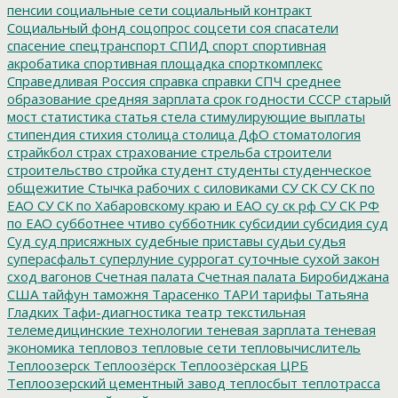
пенсии
социальные сети
социальный контракт
Социальный фонд
соцопрос
соцсети
соя
спасатели
спасение
спецтранспорт
СПИД
спорт
спортивная
акробатика
спортивная площадка
спорткомплекс
Справедливая Россия
справка
справки
СПЧ
среднее
образование
средняя зарплата
срок годности
СССР
старый
мост
статистика
статья
стела
стимулирующие выплаты
стипендия
стихия
столица
столица ДфО
стоматология
страйкбол
страх
страхование
стрельба
строители
строительство
стройка
студент
студенты
студенческое
общежитие
Стычка рабочих с силовиками
СУ СК
СУ СК по
ЕАО
СУ СК по Хабаровскому краю и ЕАО
су ск рф
СУ СК РФ
по ЕАО
субботнее чтиво
субботник
субсидии
субсидия
суд
Суд
суд присяжных
судебные приставы
судьи
судья
суперасфальт
суперлуние
суррогат
суточные
сухой закон
сход вагонов
Счетная палата
Счетная палата Биробиджана
США
тайфун
таможня
Тарасенко
ТАРИ
тарифы
Татьяна
Гладких
Тафи-диагностика
театр
текстильная
телемедицинские технологии
теневая зарплата
теневая
экономика
тепловоз
тепловые сети
тепловычислитель
Теплоозерск
Теплоозёрск
Теплоозёрская ЦРБ
Теплоозерский цементный завод
теплосбыт
теплотрасса