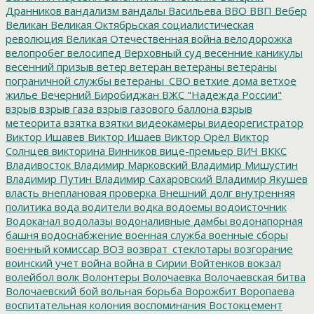
Дранников
вандализм
вандалы
Васильева
ВВО
ВВП
Вебер
Великан
Великая Октябрьская социалистическая
революция
Великая Отечественная война
велодорожка
велопробег
велосипед
Верховный суд
весенние каникулы
весенний призыв
ветер
ветеран
ветераны
ветераны
пограничной службы
ветераны_СВО
ветхие дома
ветхое
жилье
Вечерний Биробиджан
ВЖС "Надежда России"
взрыв
взрыв газа
взрыв газового баллона
взрыв
метеорита
взятка
взятки
видеокамеры
видеорегистратор
Виктор Ишавев
Виктор Ишаев
Виктор Орёл
Виктор
Солнцев
викторина
Винников
вице-премьер
ВИЧ
ВККС
Владивосток
Владимир Марковский
Владимир Мишустин
Владимир Путин
Владимир Сахаровский
Владимир Якушев
власть
внеплановая проверка
Внешний долг
внутренняя
политика
вода
водители
водка
водоемы
водоисточник
Водоканал
водолазы
водоналивные дамбы
водонапорная
башня
водоснабжение
военная служба
военные сборы
военный комиссар
ВОЗ
возврат_стеклотары
возгорание
воинский учет
война
война в Сирии
Войтенков
вокзал
волейбол
волк
Волонтеры
Волочаевка
Волочаевская битва
Волочаевский бой
вольная борьба
Ворожбит
Воропаева
воспитательная колония
воспоминания
Востокцемент