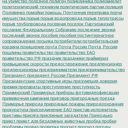
на убийство
полезное
полигон
поликлиника
полиомиелит
политехнический техникум
политические партии
полиция
Половинко
помойки
помощь
Понтонная переправа
порча
имущества
порыв
порыв водопровода
порыв теплотрассы
порыв трубопровода
посевная
поселок Партизанский
послание Федеральному Собранию
последние звонки
последний звонок
пособие
пособия
постинтернатное
сопровождение
посылка
потребители
потребительская
корзина
похищение
почта
Почта России
Почта_России
пошлины
правительство
правительство ЕАО
правительство РФ
праздник
праздники
праймериз
превышение скорости
предостережение
предпенсионер
предпенсионеры
предприниматели
предпринимательство
Президент
президент России
Президент РФ
Президентские спортивные игры
презумпция доверия
премия
препараты
преступление
преступность
Приамурский
Приамурье
приборы фотовидеофиксации
прививочная кампания
приговор
пригородные поезда
Приморье
природа
природные пожары
природоохранная
прокуратура
присоединение ЕАО
пристав-исполнитель
приставы
присяга
присяжные заседатели
Приходько
приют
приют для бездомных животных
пробка
пробки
проблемы
провал
проверка
прогноз
прогноз погоды