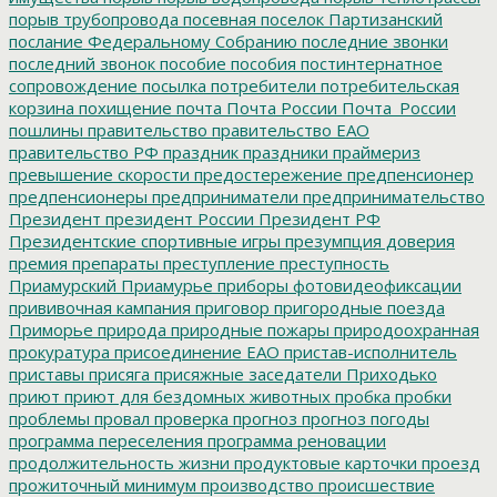
порыв трубопровода
посевная
поселок Партизанский
послание Федеральному Собранию
последние звонки
последний звонок
пособие
пособия
постинтернатное
сопровождение
посылка
потребители
потребительская
корзина
похищение
почта
Почта России
Почта_России
пошлины
правительство
правительство ЕАО
правительство РФ
праздник
праздники
праймериз
превышение скорости
предостережение
предпенсионер
предпенсионеры
предприниматели
предпринимательство
Президент
президент России
Президент РФ
Президентские спортивные игры
презумпция доверия
премия
препараты
преступление
преступность
Приамурский
Приамурье
приборы фотовидеофиксации
прививочная кампания
приговор
пригородные поезда
Приморье
природа
природные пожары
природоохранная
прокуратура
присоединение ЕАО
пристав-исполнитель
приставы
присяга
присяжные заседатели
Приходько
приют
приют для бездомных животных
пробка
пробки
проблемы
провал
проверка
прогноз
прогноз погоды
программа переселения
программа реновации
продолжительность жизни
продуктовые карточки
проезд
прожиточный минимум
производство
происшествие