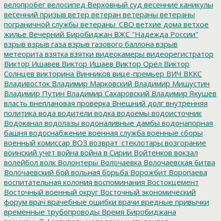
велопробег
велосипед
Верховный суд
весенние каникулы
весенний призыв
ветер
ветеран
ветераны
ветераны
пограничной службы
ветераны_СВО
ветхие дома
ветхое
жилье
Вечерний Биробиджан
ВЖС "Надежда России"
взрыв
взрыв газа
взрыв газового баллона
взрыв
метеорита
взятка
взятки
видеокамеры
видеорегистратор
Виктор Ишавев
Виктор Ишаев
Виктор Орёл
Виктор
Солнцев
викторина
Винников
вице-премьер
ВИЧ
ВККС
Владивосток
Владимир Марковский
Владимир Мишустин
Владимир Путин
Владимир Сахаровский
Владимир Якушев
власть
внеплановая проверка
Внешний долг
внутренняя
политика
вода
водители
водка
водоемы
водоисточник
Водоканал
водолазы
водоналивные дамбы
водонапорная
башня
водоснабжение
военная служба
военные сборы
военный комиссар
ВОЗ
возврат_стеклотары
возгорание
воинский учет
война
война в Сирии
Войтенков
вокзал
волейбол
волк
Волонтеры
Волочаевка
Волочаевская битва
Волочаевский бой
вольная борьба
Ворожбит
Воропаева
воспитательная колония
воспоминания
Востокцемент
Восточный военный округ
Восточный экономический
форум
врач
врачебные ошибки
врачи
вредные привычки
временные трубопроводы
Время Биробиджана