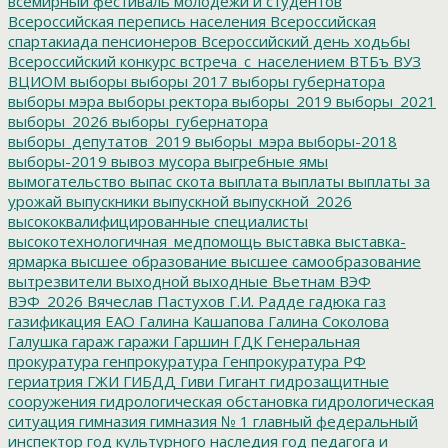
всемирный фестиваль молодежи и студентов
Всероссийская перепись населения
Всероссийская
спартакиада пенсионеров
Всероссийский день ходьбы
Всероссийский конкурс
встреча_с_населением
ВТБъ
ВУЗ
ВЦИОМ
выборы
выборы 2017
выборы губернатора
выборы мэра
выборы ректора
выборы_2019
выборы_2021
выборы_2026
выборы_губернатора
выборы_депутатов_2019
выборы_мэра
выборы-2018
выборы-2019
вывоз мусора
выгребные ямы
вымогательство
выпас скота
выплата
выплаты
выплаты за
урожай
выпускники
выпускной
выпускной_2026
высококвалифицированные специалисты
высокотехнологичная_медпомощь
выставка
выставка-
ярмарка
высшее образование
высшее самообразование
вытрезвители
выходной
выходные
Вьетнам
ВЭФ
ВЭФ_2026
Вячеслав Пастухов
Г.И. Радде
гадюка
газ
газификация ЕАО
Галина Кашапова
Галина Соколова
Галушка
гараж
гаражи
Гаршин
ГДК
Генеральная
прокуратура
генпрокуратура
Генпрокуратура РФ
гериатрия
ГЖИ
ГИБДД
Гиви
Гигант
гидрозащитные
сооружения
гидрологическая обстановка
гидрологическая
ситуация
гимназия
гимназия № 1
главный федеральный
инспектор
год культурного наследия
год педагога и