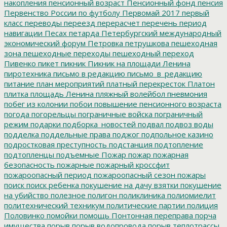
накопления
пенсионный возраст
Пенсионный фонд
пенсия
Первенство России по футболу
Первомай 2017
первый
класс
переводы
переезд
перерасчет
перечень
период
навигации
Песах
петарда
Петербургский международный
экономический форум
Петровка
петрушкова
пешеходная
зона
пешеходные переходы
пешеходный переход
Пивенко
пикет
пикник
Пикник на площади Ленина
пиротехника
письмо в редакцию
письмо_в_редакцию
питание
план мероприятий
платный перекресток
Платон
плитка
площадь Ленина
пляжный волейбол
пневмония
побег из колонии
побои
повышение пенсионного возраста
погода
погорельцы
пограничные войска
пограничный
режим
подарки
подборка_новостей
подвал
подвоз воды
подделка
поддельные права
поджог
подпольное казино
подростковая преступность
подстанция
подтопление
подтопленцы
подъемные
Пожар
пожар
пожарная
безопасность
пожарные
пожарный кроссфит
пожароопасный период
пожароопасный сезон
пожары
поиск
поиск ребенка
покушение на дачу взятки
покушение
на убийство
полезное
полигон
поликлиника
полиомиелит
политехнический техникум
политические партии
полиция
Половинко
помойки
помощь
Понтонная переправа
порча
имущества
порыв
порыв водопровода
порыв теплотрассы