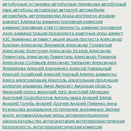
автобусные остановки
автобусные перевозки
автобусный
парк
автобусы
автовокзал
автоклуб
автомобили
автомобиль
автоперевозки
Агада
агитпоезд
аграрии
адвокат
Адвокаты
административная комиссия
административная ответственность
административное
дело
администрация президента
азартные игры
азимут
АЗС
Акименко
активист
акция
акция протеста
Александр
Буксман
Александр Винников
Александр Головатый
Александр Золотухин
Александр Козлов
Александр
Левинталь
Александр Ливенталь
Александр Романов
Александр Соловьев
Александр Чаплыгин
Александра
Филиппова
Алексей Корниенко
Алексей Навальный
Алексей Хозяйский
Алексей Черный
Алеппо
алименты
Алиса
алкоголизация
Алкоголь
алкогольная продукция
аллергия
альманах
Амур
Амурзет
Амурская область
Амурский полоз
амурский тигр
Анатолий Мелешко
Анатолий Скоробогатов
Ангелы мира
Андрей Бялик
Андрей Голубь
Андрей Драчев
Андрей Пивенко
Анна
Кузнецова
аномальное потепление
анонимные звонки
анонс
антивандальные меры
антикоррупционное
законодательство
антисанитария
антитеррористическая
безопасность
антитеррористическая комиссия