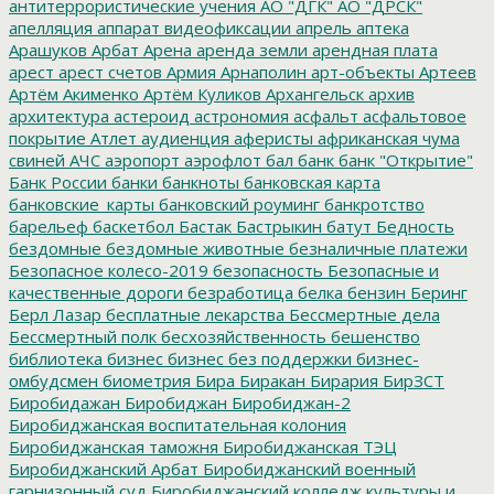
антитеррористические учения
АО "ДГК"
АО "ДРСК"
апелляция
аппарат видеофиксации
апрель
аптека
Арашуков
Арбат
Арена
аренда земли
арендная плата
арест
арест счетов
Армия
Арнаполин
арт-объекты
Артеев
Артём Акименко
Артём Куликов
Архангельск
архив
архитектура
астероид
астрономия
асфальт
асфальтовое
покрытие
Атлет
аудиенция
аферисты
африканская чума
свиней
АЧС
аэропорт
аэрофлот
бал
банк
банк "Открытие"
Банк России
банки
банкноты
банковская карта
банковские_карты
банковский роуминг
банкротство
барельеф
баскетбол
Бастак
Бастрыкин
батут
Бедность
бездомные
бездомные животные
безналичные платежи
Безопасное колесо-2019
безопасность
Безопасные и
качественные дороги
безработица
белка
бензин
Беринг
Берл Лазар
бесплатные лекарства
Бессмертные дела
Бессмертный полк
бесхозяйственность
бешенство
библиотека
бизнес
бизнес без поддержки
бизнес-
омбудсмен
биометрия
Бира
Биракан
Бирария
БирЗСТ
Биробидажан
Биробиджан
Биробиджан-2
Биробиджанская воспитательная колония
Биробиджанская таможня
Биробиджанская ТЭЦ
Биробиджанский Арбат
Биробиджанский военный
гарнизонный суд
Биробиджанский колледж культуры и