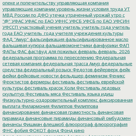
опеке и попечительству
управляющая компания
управляющие компании
уровень жизни
условия труда
УТ
МВД России по ДФО
утечка
утраченный урожай
утро с
"@"
УФАС
УФАС по ЕАО
УФНС
УФСБ
УФСБ по ЕАО
УФСИН
УФССП
участковый
учения
учитель
учитель года
учитель
года ЕАО
учитель_года
учителя
учреждения культуры
ФАД "Амур"
фальсификация
фальсифицированное масло
фальшивая купюра
фальшивомонетчики
фанфурики
ФАП
ФАПы
ФАС
фастфуд для пожилых
февраль
февраль_2026
федеральная программа по переселению
Федеральная
сетевая компания
федеральная трасса Амур
федеральные
средства
федеральный розыск
Федотов
фейерверк
фейк
фейки
фейковые новости
фельдшер
феминизм
Феникс
Феоктистов
фермеры
фестиваль
фестиваль еврейской
культуры
фестиваль красок Холи
Фестиваль ледовых
скульптур
Фестиваль мяса
Фестиваль языка идиш
Физкультурно-оздоровительный комплекс
фиксированная
выплата
Филармония
Филиппов
Филиппова
финансирование
финансовая грамотность
финансовая
пирамида
финансовые пирамиды
финансовый омбудсмен
финансы
Фишман
флешмоб
флюорограф
флюорография
ФНС
фобия
ФОКОТ
фонд
Фонд кино