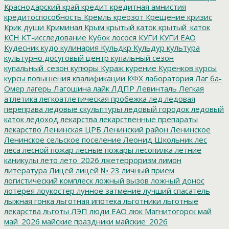
Краснодарский край
кредит
кредитная амнистия
кредитоспособность
Кремль
креозот
Крещение
кризис
Крик души
Криминал
Крым
крытый каток
крытый_каток
КСН
КТ-исследование
Кубок лосося
КУГИ
КУГИ ЕАО
Кудесник
кудо
кулинария
Кульдкр
Кульдур
культура
культурно досуговый центр
купальный сезон
купальный_сезон
купюры
Кураж
курение
Куренков
курсы
курсы повышения квалификации
КФХ
лаборатория
Лаг ба-
Омер
лагерь
Лагошина
лайк
ЛДПР
Левинталь
Легкая
атлетика
легкоатлетическая пробежка
лед
ледовая
переправа
ледовые скульптуры
ледовый городок
ледовый
каток
ледоход
лекарства
лекарственные препараты
лекарство
Ленинская ЦРБ
Ленинский район
Ленинское
Ленинское сельское поселение
Леонид Школьник
лес
леса
лесной пожар
лесные пожары
лесопилка
летние
каникулы
лето
лето_2026
лжетерроризм
лимон
литература
Лицей
лицей № 23
личный прием
логистический комплеск
ложный вызов
ложный донос
лотерея
лоукостер
лунное затмение
лучший спасатель
лыжная гонка
льготная ипотека
льготники
льготные
лекарства
льготы
ЛЭП
люди ЕАО
люк
Магнитогорск
май
май_2026
майские праздники
майские_2026