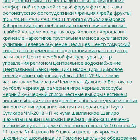
фонд_защитники_отечества
фонтаны
формирование
комфортной городской среды\
форум
фотовыставка
фотоискусство
фотохудожники
Франция
Фрейд
фрукты
ФСБ
ФСИН
ФСО
ФСС
ФССП
Фургал
футбол
Хабаровск
Хабаровский край
хлеб
хоккей
хоккей с мячом
хоккей с
шайбой
Холдоми
холодная вода
Холокост
Хорошавин
хранение наркотиков
хрустальная менора
хулиганство
хулиганы
целевое обучение
Целищев
Центр "Амурский
тигр"
центр временного содержания мигрантов
центр
занятости
Центр лечебной физкультуры
Центр
управления регионом
центральное водоснабжение
Центральный Банк
цены
цик
циклон
цирк
цифровое
телевидение
цифровой рубль
ЦСМ
ЦУР
Час земли
частичная мобилизация
Чемпионат Дальнего Востока по
футболу
черная дыра
черная икра
черные лесорубы
Черный куб
черный список
честные выборы
честные и
чистые выборы
четырехдневная рабочая неделя
чиновник
чиновники
чипирование
чистая питьевая вода
Чиунэ
Сугихара
ЧМ-2018
ЧП
чс
чума
шампанское
Шапиро
шахматы
шашки
шашлыки
швейная фабрика
Шевченко
шелковый путь
Шереметьево
школа
школа № 10
школа №
11
школа № 4
школа № 9
школы
школьная ярмарка
школьники
школьница из Томсино
школьное образование