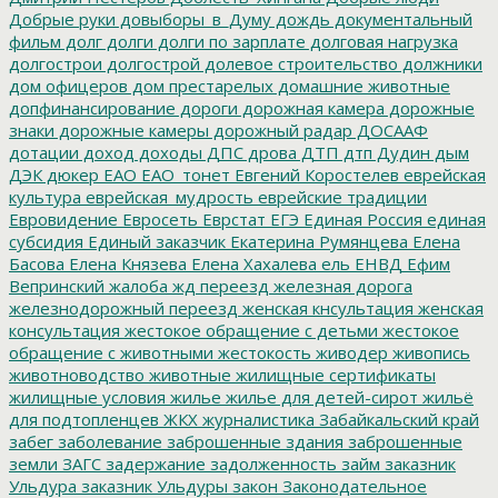
Добрые руки
довыборы_в_Думу
дождь
документальный
фильм
долг
долги
долги по зарплате
долговая нагрузка
долгострои
долгострой
долевое строительство
должники
дом офицеров
дом престарелых
домашние животные
допфинансирование
дороги
дорожная камера
дорожные
знаки
дорожные камеры
дорожный радар
ДОСААФ
дотации
доход
доходы
ДПС
дрова
ДТП
дтп
Дудин
дым
ДЭК
дюкер
ЕАО
ЕАО_тонет
Евгений Коростелев
еврейская
культура
еврейская_мудрость
еврейские традиции
Евровидение
Евросеть
Еврстат
ЕГЭ
Единая Россия
единая
субсидия
Единый заказчик
Екатерина Румянцева
Елена
Басова
Елена Князева
Елена Хахалева
ель
ЕНВД
Ефим
Вепринский
жалоба
жд переезд
железная дорога
железнодорожный переезд
женская кнсультация
женская
консультация
жестокое обращение с детьми
жестокое
обращение с животными
жестокость
живодер
живопись
животноводство
животные
жилищные сертификаты
жилищные условия
жилье
жилье для детей-сирот
жильё
для подтопленцев
ЖКХ
журналистика
Забайкальский край
забег
заболевание
заброшенные здания
заброшенные
земли
ЗАГС
задержание
задолженность
займ
заказник
Ульдура
заказник Ульдуры
закон
Законодательное