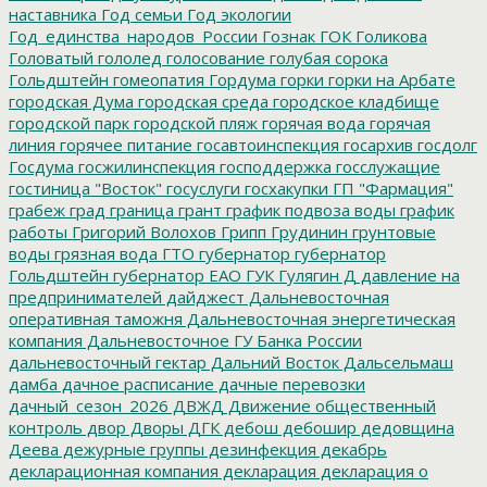
наставника
Год семьи
Год экологии
Год_единства_народов_России
Гознак
ГОК
Голикова
Головатый
гололед
голосование
голубая сорока
Гольдштейн
гомеопатия
Гордума
горки
горки на Арбате
городская Дума
городская среда
городское кладбище
городской парк
городской пляж
горячая вода
горячая
линия
горячее питание
госавтоинспекция
госархив
госдолг
Госдума
госжилинспекция
господдержка
госслужащие
гостиница "Восток"
госуслуги
госхакупки
ГП "Фармация"
грабеж
град
граница
грант
график подвоза воды
график
работы
Григорий Волохов
Грипп
Грудинин
грунтовые
воды
грязная вода
ГТО
губернатор
губернатор
Гольдштейн
губернатор ЕАО
ГУК
Гулягин
Д
давление на
предпринимателей
дайджест
Дальневосточная
оперативная таможня
Дальневосточная энергетическая
компания
Дальневосточное ГУ Банка России
дальневосточный гектар
Дальний Восток
Дальсельмаш
дамба
дачное расписание
дачные перевозки
дачный_сезон_2026
ДВЖД
Движение общественный
контроль
двор
Дворы
ДГК
дебош
дебошир
дедовщина
Деева
дежурные группы
дезинфекция
декабрь
декларационная компания
декларация
декларация о