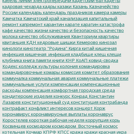
кабель линии электропередачи
кадетский бал
кадеты
кадровая чехарда
кадры
казаки
Казань
Казначейство
России
календарь
календарь праздников
камера
камеры
Камчатка
Камчатский край
канализация
капитальный
ремонт
капремонт
карантин
карате
каратин
катастрофа
кафе
качество жизни
качество и безопасность
качество
молока
качество обслуживания
Кванториум
квартиры
квитанция
КДН
кедровые шишки
Кемерово
кинозал
кинологи
кинотеатр "Родина"
Кирга
китай
кишечная
инфекция
кишечная_инфекция
кладбище
клещ
клещи
клубника
книга памяти
книги
КНР
КоАП
ковид-сводка
Кодекс
колледж культуры
колония
командировка
командировочные
комары
комиссия
комитет образования
коммуналка
коммунальная авария
коммунальные платежи
коммунальные услуги
компенсации
компенсационные
расходы
компенсация
комфортная городская среда
кондитерские изделия
конкурс
Конрад
Константин
Лазарев
конституционный суд
конституция
контрабанда
контрафакт
конфликт интересов
концерт
Корж
коронавирус
коронавирусные выплаты
коронаврус
Коростелев
короткая рабочая неделя
коррупция
корь
Косвинцев
космодром
космодром_Восточный
космос
котельная
Кочмар
КПРФ
КПСС
кража
кражи
красная икра