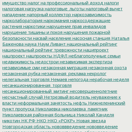
имущество
налог на профессиональный доход
налоги
налоговая нагрузка
налоговые_льготы
налоговый вычет
нападение
напорный коллектор
наркозависимость
нарколаборатория
наркомания
наркосодержащие
растения
наркотики
нарушение прав инвалидов
нарушение тишины и покоя
нарушения пожарной
безопасности
насвай
население
насосная станция
Наталья
Баженова
наука
Наум Ливант
национальный рейтинг
национальный рейтинг тревожности
наципроект
нацпроект
нацпроекты
НДФЛ
неблагополучные семьи
недвижимость
недострои
независимая экспертиза
независимые сми
незаконная миграция
незаконная охота
незаконная рубка
незаконная_реклама
некролог
нелегальная торговля
Немаев
непогода
нерабочая неделя
несанкционированная_торговля
несанкционированный_митинг
несовершеннолетние
несчастный случай
Нетрезвый водитель
неуважение к
власти
неформальная занятость
нефть
Нижнеленинский
пункт пропуска
Николаевка
николаевка_памятник
Николаевская районная больница
Николай Канделя
никотин
НК РФ
НКО
НКО «РОКР»
Новая звезда
Новгородская область
нововвведение
нововведение