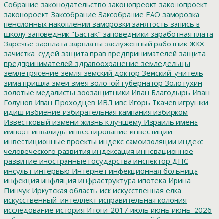
Собрание
законодательство
законопреокт
законопроект
законороект
Заксобрание
Заксобрание ЕАО
заморозка
пенсионных накоплений
заморозки
занятость
запись в
школу
заповедник "Бастак"
заповедники
заработная плата
Заречье
зарплата
зарплаты
заслуженный работник ЖКХ
зачистка_судей
защита прав предпринимателей
защита
предпринимателей
здравоохранение
земледельцы
землетрясение
земля
земский доктор
Земский_учитель
зима пришла
змеи
змея
золотой губернатор
Золотухин
золотые медалисты
зоозащитники
Иван Благодырь
Иван
Голунов
Иван Проходцев
ИВЛ
ивс
Игорь Ткачев
игрушки
идиш
избиение
избирательная кампания
избирком
Известковый
измени жизнь к лучшему
Израиль
имена
импорт
инвалиды
инвестирование
инвестиции
инвестиционные проекты
индекс самоизоляции
индекс
человеческого развития
индексация
инновационное
развитие
иностранные государства
инспектор ДПС
инсульт
интервью
Интернет
инфекционная больница
инфекция
инфляция
инфраструктура
ипотека
Ирина
Пинчук
Иркутская область
иск
искусственная елка
искусственный_интеллект
исправительная колония
исследование
история
Итоги-2017
июль
июнь
июнь_2026