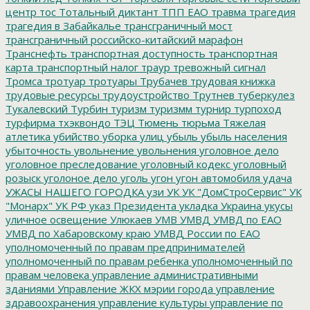
центр
тос
Тотальный диктант
ТПП ЕАО
травма
трагедия
трагедия в Забайкалье
трансграничный мост
трансграничный российско-китайский марафон
Транснефть
транспортная доступность
транспортная
карта
транспортный налог
траур
тревожный сигнал
Тромса
тротуар
тротуары
Трубачев
трудовая книжка
трудовые ресурсы
трудоустройство
Трутнев
туберкулез
Тукалевский
Турбин
туризм
туризмм
турнир
турпоход
турфирма
тхэквондо
ТЭЦ
Тюмень
тюрьма
Тяжелая
атлетика
убийство
уборка улиц
убыль
убыль населения
убыточность
увольнение
увольнения
уголовное дело
уголовное преследование
уголовный кодекс
уголовный
розыск
уголоное дело
уголь
угон
угон автомобиля
удача
УЖАСЫ НАШЕГО ГОРОДКА
узи
УК
УК "ДомСтроСервис"
УК
"Монарх"
УК РФ
указ Президента
укладка
Украина
укусы
уличное освещение
Улюкаев
УМВ
УМВД
УМВД по ЕАО
УМВД по Хабаровскому краю
УМВД России по ЕАО
уполномоченный по правам предпринимателей
уполномоченный по правам ребенка
уполномоченный по
правам человека
управление административными
зданиями
Управление ЖКХ мэрии города
управление
здравоохранения
управление культуры
управление по