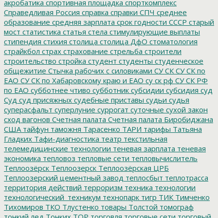
акробатика
спортивная площадка
спорткомплекс
Справедливая Россия
справка
справки
СПЧ
среднее
образование
средняя зарплата
срок годности
СССР
старый
мост
статистика
статья
стела
стимулирующие выплаты
стипендия
стихия
столица
столица ДфО
стоматология
страйкбол
страх
страхование
стрельба
строители
строительство
стройка
студент
студенты
студенческое
общежитие
Стычка рабочих с силовиками
СУ СК
СУ СК по
ЕАО
СУ СК по Хабаровскому краю и ЕАО
су ск рф
СУ СК РФ
по ЕАО
субботнее чтиво
субботник
субсидии
субсидия
суд
Суд
суд присяжных
судебные приставы
судьи
судья
суперасфальт
суперлуние
суррогат
суточные
сухой закон
сход вагонов
Счетная палата
Счетная палата Биробиджана
США
тайфун
таможня
Тарасенко
ТАРИ
тарифы
Татьяна
Гладких
Тафи-диагностика
театр
текстильная
телемедицинские технологии
теневая зарплата
теневая
экономика
тепловоз
тепловые сети
тепловычислитель
Теплоозёрск
Теплоозерск
Теплоозёрская ЦРБ
Теплоозерский цементный завод
теплосбыт
теплотрасса
территория действий
терроризм
техника
технологии
технологический_техникум
технопарк
тигр
ТИК
Тимченко
Тихомиров
ТКО
Тлустенко
товары
Толстой
томограф
тонкий лед
Тонких
ТОР
торговля
торговые сети
торговый