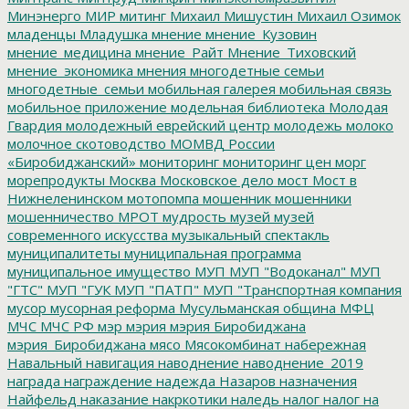
Минэнерго
МИР
митинг
Михаил Мишустин
Михаил Озимок
младенцы
Младушка
мнение
мнение_Кузовин
мнение_медицина
мнение_Райт
Мнение_Тиховский
мнение_экономика
мнения
многодетные семьи
многодетные_семьи
мобильная галерея
мобильная связь
мобильное приложение
модельная библиотека
Молодая
Гвардия
молодежный еврейский центр
молодежь
молоко
молочное скотоводство
МОМВД России
«Биробиджанский»
мониторинг
мониторинг цен
морг
морепродукты
Москва
Московское дело
мост
Мост в
Нижнеленинском
мотопомпа
мошенник
мошенники
мошенничество
МРОТ
мудрость
музей
музей
современного искусства
музыкальный спектакль
муниципалитеты
муниципальная программа
муниципальное имущество
МУП
МУП "Водоканал"
МУП
"ГТС"
МУП "ГУК
МУП "ПАТП"
МУП "Транспортная компания
мусор
мусорная реформа
Мусульманская община
МФЦ
МЧС
МЧС РФ
мэр
мэрия
мэрия Биробиджана
мэрия_Биробиджана
мясо
Мясокомбинат
набережная
Навальный
навигация
наводнение
наводнение_2019
награда
награждение
надежда
Назаров
назначения
Найфельд
наказание
накркотики
наледь
налог
налог на