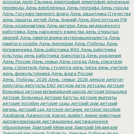
доходах
дело Ельчина
демография
демогрфия
денежные
переводы
День влюбленных
День географа
День города
День Государственного флага
День защитника Отечества
день защиты детей
День Знаний
День Конституции РФ
День космонавтики
День матери
День медицинского
работника
День народного единства
день открытых
дверей
День памяти воина-интернационалиста
День
памяти и скорби
День пионерии
День Победы
День
пограничника
День работника ЖКХ
День работника
культуры
день работника транспорта
День рождения
День России
День семьи
День соседа
День спасателя
день строителя
День студента
день тигра
день учителя
день физкультурника
День флага России
День_Победы_2026
День_семьи_2026
деньги
депутат
депутаты
депутаты ЕАО
детдом
дети
детсады
детская
больница
детская музыкальная школа
детская площадка
детская_больница
детские батуты
детские выплаты
детские пособия
детские сады
детский дом
детский
лагерь
детский сад
детское питание
детское пособие
Джабаров
Джанхотов
дзюдо
диабет
дикие животные
диспансеризация
дистанционка
дистанционное
образование
Дмитрий Меведев
Дмитрий Медведев
Дмитрий Нестеров
Доблесть_Хингана
Добрые люди