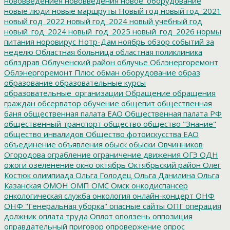
нововведениея
нововведения
новое_оборудование
новые люди
новые маршруты
Новый год
новый год_2021
новый год_2022
новый год_2024
новый учебный год
новый_год_2024
новый_год_2025
новый_год_2026
нормы
питания
норовирус
Нотр-Дам
ноябрь
обзор событий за
неделю
Областная больница
областная поликлиника
облздрав
Облученский район
облучье
Облэнергоремонт
Облэнергоремонт Плюс
обман
оборудование
образ
образование
образовательные курсы
образовательные_организации
Обращение
обращения
граждан
обсерватор
обучение
общепит
общественная
баня
общественная палата ЕАО
Общественная палата РФ
общественный транспорт
общество
общество "Знание"
общество инвалидов
Общество фотоискусства ЕАО
объединение
объявления
обыск
обыски
Овчинников
Огородова
ограбление
ограничение движения
ОГЭ
ОДН
ожоги
озеленение
окно
октябрь
Октябрьский район
Олег
Костюк
олимпиада
Ольга Голодец
Ольга Данилина
Ольга
Казанская
ОМОН
ОМП
ОМС
Омск
онкодиспансер
онкологическая служба
онкология
онлайн-концерт
ОНФ
ОНФ "Генеральная уборка"
опасные сайты
ОПГ
операция
должник
оплата труда
Оплот
оползень
оппозиция
оправдательный приговор
опровержение
опрос