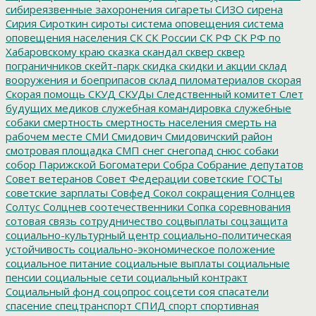
сибиреязвенные захоронения
сигареты
СИЗО
сирена
Сирия
Сироткин
сироты
система оповещения
система
оповещения населения
СК
СК России
СК РФ
СК РФ по
Хабаровскому краю
сказка
скандал
сквер
сквер
пограничников
скейт-парк
скидка
скидки и акции
склад
вооружения и боеприпасов
склад пиломатериалов
скорая
Скорая помощь
СКУД
СКУДы
Следственный комитет
Слет
будущих медиков
служебная командировка
служебные
собаки
смертность
смертность населения
смерть на
рабочем месте
СМИ
Смидович
Смидовичский район
смотровая площадка
СМП
снег
снегопад
снюс
собаки
собор Парижской Богоматери
Собра
Собрание депутатов
Совет ветеранов
Совет Федерации
советские ГОСТы
советские зарплаты
Совфед
Сокол
сокращения
Солнцев
Солтус
Солцнев
соотечественники
Сопка
соревнования
сотовая связь
сотрудничество
соцвыплаты
соцзащита
социально-культурный центр
социально-политическая
устойчивость
социально-экономическое положение
социальное питание
социальные выплаты
социальные
пенсии
социальные сети
социальный контракт
Социальный фонд
соцопрос
соцсети
соя
спасатели
спасение
спецтранспорт
СПИД
спорт
спортивная