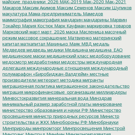
майские_праздники_2026
МАК-2019
Мак-2020
Мак-2021
Макаров
Максим Акимов
Максим Семенов
Максим Шупиков
макулатура
Мама-предприниматель
Мамедов
маммография
мамография
мандарин
мандарины
Марвин
Токайер
Мария Костюк
Марк Кауфман
маркировка товаров
Марковский
март
март_2026
маска
Масленица
масочный
режим
массовое сокращение
Матвиенко
материнский
капитал
маткапитал
Махинько
Маяк
МВД
медаль
Медведев
медведь
медики
Медицина
медицина_ЕАО
медицинские маски
медицинский класс
медоборудование
медосмотр
медработники
медсестры
международная
делегация
международные отношения
международный
полумарафон «Биробиджан-Валдгейм»
местные
производители
метеорит
методика
мигранты
миграционная политика
миграционное законодательство
миграция
микрофинансовые_организации
миллиардеры
Минвостокразвития
минеральная вода
Минздрав
минимальный размер заработной платы
минирование
министерство образования и науки РФ
Министерство
просвещения
министр природных ресурсов
Министр
строительства и ЖКХ
Минобороны РФ
Минобрнауки
Минприроды
минпромторг
Минпросвещения
Минстрой
Минтранс
Минтруд
Минфин
Минэкономразвития