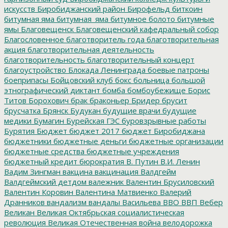
искусств
Биробиджанский район
Бирофельд
биткоин
битумная яма
битумная_яма
битумное болото
битумные
ямы
Благовещенск
Благовещенский кафедральный собор
Благословенное
благотворитель года
благотворительная
акция
благотворительная деятельность
благотворительность
благотворительный концерт
благоустройство
Блокада Ленинграда
боевые патроны
боеприпасы
Бойцовский клуб
бокс
больница
большой
этнографический диктант
бомба
бомбоубежище
Борис
Титов
Борохович
брак
браконьер
Бридер
брусит
брусчатка
Брянск
Будукан
будущие врачи
будущие
медики
Бумагин
Бурейская ГЭС
буровзрывные работы
Бурятия
Бюджет
бюджет 2017
бюджет Биробиджана
бюджетники
бюджетные деньги
бюджетные организации
бюджетные средства
бюджетные учреждения
бюджетный кредит
бюрократия
В. Путин
В.И. Ленин
Вадим Зингман
вакцина
вакцинация
Валдгейм
Валдгеймский детдом
валежник
Валентин Брусиловский
Валентин Коровин
Валентина Матвиенко
Валерий
Дранников
вандализм
вандалы
Васильева
ВВО
ВВП
Вебер
Великан
Великая Октябрьская социалистическая
революция
Великая Отечественная война
велодорожка