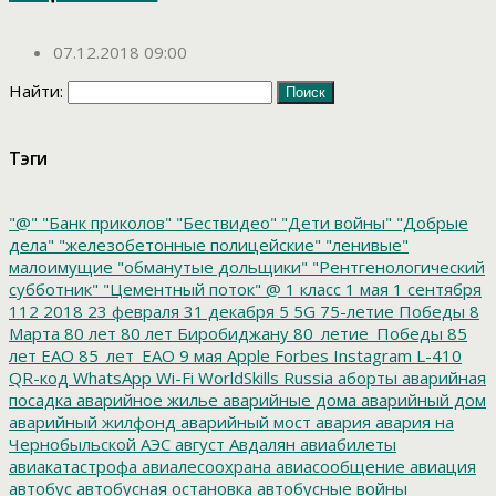
07.12.2018 09:00
Найти:
Тэги
"@"
"Банк приколов"
"Бествидео"
"Дети войны"
"Добрые
дела"
"железобетонные полицейские"
"ленивые"
малоимущие
"обманутые дольщики"
"Рентгенологический
субботник"
"Цементный поток"
@
1 класс
1 мая
1 сентября
112
2018
23 февраля
31 декабря
5
5G
75-летие Победы
8
Марта
80 лет
80 лет Биробиджану
80_летие_Победы
85
лет ЕАО
85_лет_ЕАО
9 мая
Apple
Forbes
Instagram
L-410
QR-код
WhatsApp
Wi-Fi
WorldSkills Russia
аборты
аварийная
посадка
аварийное жилье
аварийные дома
аварийный дом
аварийный жилфонд
аварийный мост
авария
авария на
Чернобыльской АЭС
август
Авдалян
авиабилеты
авиакатастрофа
авиалесоохрана
авиасообщение
авиация
автобус
автобусная остановка
автобусные войны