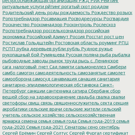
ресурсоснабжающая организация
РЖД
РИА Рейтинг
ритуальные услуги
рйтинг
рогатый скот
роддом
Родительский день
роды
рождаемость
Рождество
розыск
Ропотребнадзор
Росавиация
Росводресурсы
Росгвардия
Роскачество
Роскомнадзор
Росконтроль
Рослесхоз
Роспотребнадзор
россельхознадзор
российская
экономика
Российский Азимут
Россия
Росстат
рост цен
Ростислав Гольдштейн
Ростовская область
роуминг
РПЦ
РСПП
рубка деревьев
рубли
рубль
Рудное
ружье
рукопашный бой
Румянцева
Русская поляна
рыба
рыбалка
рыбоводные заводы
рынок труда
рысь
с. Ленинское
сага_налоговый_гнет
Сад памяти
сальмонеллез
Самбери
самбо
самогон
самодеятельность
самозанятые
самолет
самооборона
самосуд
санавиация
санация
санитария
санитарно-эпидемиологическая обстанвока
Санкт-
Петербург
санкции
сантехника
сатира
Сбербанк
сбор
вещей
сбор на здравоохранение
свадьба
свалка
свалки
светофоры
свищ
связь
священнослужитель
секта
секция
акробатики
сельские врачи
сельские жители
сельский
учитель
сельское хозяйство
сельскохозяйственная
ярмарка
семена
семья
семья года
Семья года-2019
семья
года-2020
Семья года-2021
Сенаторы
сено
сентябрь
Сергей Ерёмин
Сергей Солтус
Сергей Фургал
сертификат