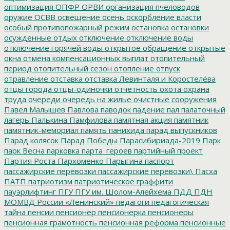
оптимизация
ОПФР
ОРВИ
организация пчеловодов
оружие
ОСВВ
освещение
осень
оскорбление власти
особый противопожарный режим
остановка
остановки
осужденные
отдых
отключение
отключение воды
отключение горячей воды
открытое обращение
открытые
окна
отмена компенсационных выплат
отопительный
период
отопительный сезон
отопление
отпуск
отравление
отставка
отставка Левинталя и Коростелёва
отцы города
отцы-одиночки
отчетность
охота
охрана
труда
очереди
очередь на жилье
очистные сооружения
Павел Малышев
Павлова
паводок
падение
пал
палаточный
лагерь
Палькина
Памфилова
памятная акция
памятник
памятник-мемориал
память
панихида
парад выпускников
Парад колясок
Парад Победы
Парасибириада-2019
Парк
парк Весна
парковка
парта_героев
партийный проект
Партия Роста
Пархоменко
Парыгина
паспорт
пассажирские перевозки
пассажирские перевозки\
Пасха
ПАТП
патриотизм
патриотическое граффити
пауэрлифтинг
ПГУ
ПГУ им. Шолом-Алейхема
ПДД
ПДН
МОМВД России «Ленинский»
педагоги
педагогическая
тайна
пенсии
пенсионер
пенсионерка
пенсионеры
пенсионная грамотность
пенсионная реформа
пенсионные