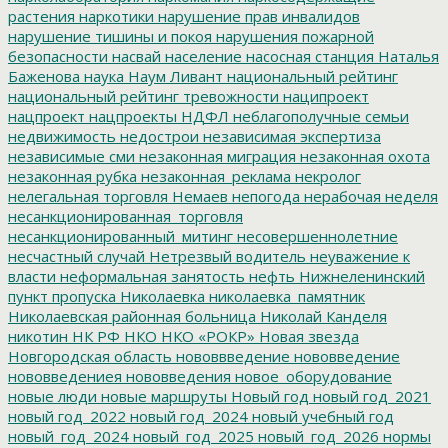
растения
наркотики
нарушение прав инвалидов
нарушение тишины и покоя
нарушения пожарной
безопасности
насвай
население
насосная станция
Наталья
Баженова
наука
Наум Ливант
национальный рейтинг
национальный рейтинг тревожности
наципроект
нацпроект
нацпроекты
НДФЛ
неблагополучные семьи
недвижимость
недострои
независимая экспертиза
независимые сми
незаконная миграция
незаконная охота
незаконная рубка
незаконная_реклама
некролог
нелегальная торговля
Немаев
непогода
нерабочая неделя
несанкционированная_торговля
несанкционированный_митинг
несовершеннолетние
несчастный случай
Нетрезвый водитель
неуважение к
власти
неформальная занятость
нефть
Нижнеленинский
пункт пропуска
Николаевка
николаевка_памятник
Николаевская районная больница
Николай Канделя
никотин
НК РФ
НКО
НКО «РОКР»
Новая звезда
Новгородская область
нововвведение
нововведение
нововведениея
нововведения
новое_оборудование
новые люди
новые маршруты
Новый год
новый год_2021
новый год_2022
новый год_2024
новый учебный год
новый_год_2024
новый_год_2025
новый_год_2026
нормы