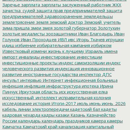
Заречье
зарплата
зарплаты
заслуженный работник ЖКХ
зачистка_судей
защита прав предпринимателей
защита
предпринимателей
здравоохранение
земледельцы
землетрясение
земля
земский доктор
Земский_учитель
зима пришла
змеи
змея
золотой губернатор
Золотухин
золотые медалисты
зоозащитники
Иван Благодырь
Иван
Голунов
Иван Проходцев
ИВЛ
ивс
Игорь Ткачев
игрушки
идиш
избиение
избирательная кампания
избирком
Известковый
измени жизнь к лучшему
Израиль
имена
импорт
инвалиды
инвестирование
инвестиции
инвестиционные проекты
индекс самоизоляции
индекс
человеческого развития
индексация
инновационное
развитие
иностранные государства
инспектор ДПС
инсульт
интервью
Интернет
инфекционная больница
инфекция
инфляция
инфраструктура
ипотека
Ирина
Пинчук
Иркутская область
иск
искусственная елка
искусственный_интеллект
исправительная колония
исследование
история
Итоги-2017
июль
июнь
июнь_2026
кабель линии электропередачи
кадетский бал
кадеты
кадровая чехарда
кадры
казаки
Казань
Казначейство
России
календарь
календарь праздников
камера
камеры
Камчатка
Камчатский край
канализация
капитальный