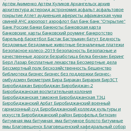
Артём Акименко
Артём Куликов
Архангельск
архив
архитектура
астероид
астрономия
асфальт
асфальтовое
покрытие
Атлет
аудиенция
аферисты
африканская чума
свиней
АЧС
аэропорт
аэрофлот
бал
банк
банк "Открытие"
Банк России
банки
банкноты
банковская карта
банковские_карты
банковский роуминг
банкротство
барельеф
баскетбол
Бастак
Бастрыкин
батут
Бедность
бездомные
бездомные животные
безналичные платежи
Безопасное колесо-2019
безопасность
Безопасные и
качественные дороги
безработица
белка
бензин
Беринг
Берл Лазар
бесплатные лекарства
Бессмертные дела
Бессмертный полк
бесхозяйственность
бешенство
библиотека
бизнес
бизнес без поддержки
бизнес-
омбудсмен
биометрия
Бира
Биракан
Бирария
БирЗСТ
Биробидажан
Биробиджан
Биробиджан-2
Биробиджанская воспитательная колония
Биробиджанская таможня
Биробиджанская ТЭЦ
Биробиджанский Арбат
Биробиджанский военный
гарнизонный суд
Биробиджанский колледж культуры и
искусств
Биробиджанский район
Бирофельд
биткоин
битумная яма
битумная_яма
битумное болото
битумные
ямы
Благовещенск
Благовещенский кафедральный собор