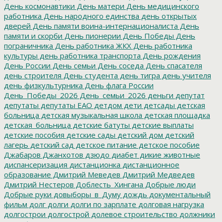
День космонавтики
День матери
День медицинского
работника
День народного единства
день открытых
дверей
День памяти воина-интернационалиста
День
памяти и скорби
День пионерии
День Победы
День
пограничника
День работника ЖКХ
День работника
культуры
день работника транспорта
День рождения
День России
День семьи
День соседа
День спасателя
день строителя
День студента
день тигра
день учителя
день физкультурника
День флага России
День_Победы_2026
День_семьи_2026
деньги
депутат
депутаты
депутаты ЕАО
детдом
дети
детсады
детская
больница
детская музыкальная школа
детская площадка
детская_больница
детские батуты
детские выплаты
детские пособия
детские сады
детский дом
детский
лагерь
детский сад
детское питание
детское пособие
Джабаров
Джанхотов
дзюдо
диабет
дикие животные
диспансеризация
дистанционка
дистанционное
образование
Дмитрий Меведев
Дмитрий Медведев
Дмитрий Нестеров
Доблесть_Хингана
Добрые люди
Добрые руки
довыборы_в_Думу
дождь
документальный
фильм
долг
долги
долги по зарплате
долговая нагрузка
долгострои
долгострой
долевое строительство
должники