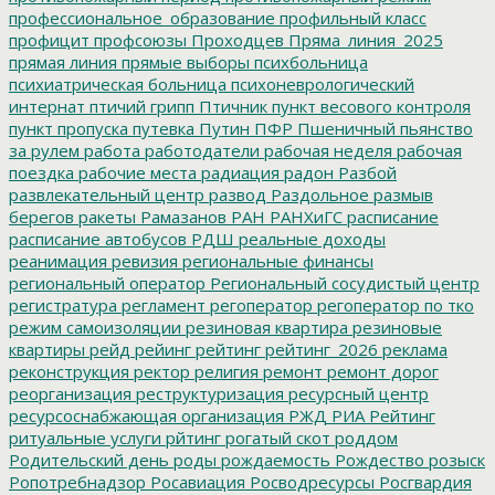
профессиональное_образование
профильный класс
профицит
профсоюзы
Проходцев
Пряма_линия_2025
прямая линия
прямые выборы
психбольница
психиатрическая больница
психоневрологический
интернат
птичий грипп
Птичник
пункт весового контроля
пункт пропуска
путевка
Путин
ПФР
Пшеничный
пьянство
за рулем
работа
работодатели
рабочая неделя
рабочая
поездка
рабочие места
радиация
радон
Разбой
развлекательный центр
развод
Раздольное
размыв
берегов
ракеты
Рамазанов
РАН
РАНХиГС
расписание
расписание автобусов
РДШ
реальные доходы
реанимация
ревизия
региональные финансы
региональный оператор
Региональный сосудистый центр
регистратура
регламент
регоператор
регоператор по тко
режим самоизоляции
резиновая квартира
резиновые
квартиры
рейд
рейинг
рейтинг
рейтинг_2026
реклама
реконструкция
ректор
религия
ремонт
ремонт дорог
реорганизация
реструктуризация
ресурсный центр
ресурсоснабжающая организация
РЖД
РИА Рейтинг
ритуальные услуги
рйтинг
рогатый скот
роддом
Родительский день
роды
рождаемость
Рождество
розыск
Ропотребнадзор
Росавиация
Росводресурсы
Росгвардия