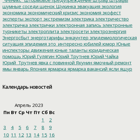
шумные соседи
щенок
Щукинка
эвакуация
экология
экономика
экономический кризис
экономия
экофест
эксперты
экспорт
экстремизм
электрика
электричество
электричка
электрички
электронная запись
электронные
турникеты
электроплита
электросети
электроэнергия
Энергосбыт
энерготарифы
энкаунтер
эпидемиологическая
ситуация
эпидемия
это_интересно
юбилей
юмор
Юные
инспекторы движения
юные таланты
юридическая
помощь
Юрий Гулягин
Юрий Трутнев
Юрий Чайка
Юрий_Трутнев
явка с повинной
Якунин
ямочный ремонт
ямы
январь
Япония
ярмарка
ярмарка вакансий
ясли
ящур
Календарь новостей
Апрель 2023
Пн
Вт
Ср
Чт
Пт
Сб
Вс
1
2
3
4
5
6
7
8
9
10
11
12
13
14
15
16