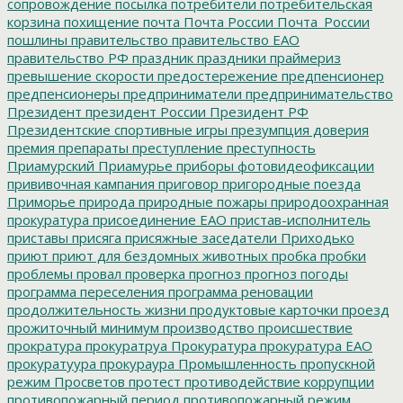
сопровождение
посылка
потребители
потребительская
корзина
похищение
почта
Почта России
Почта_России
пошлины
правительство
правительство ЕАО
правительство РФ
праздник
праздники
праймериз
превышение скорости
предостережение
предпенсионер
предпенсионеры
предприниматели
предпринимательство
Президент
президент России
Президент РФ
Президентские спортивные игры
презумпция доверия
премия
препараты
преступление
преступность
Приамурский
Приамурье
приборы фотовидеофиксации
прививочная кампания
приговор
пригородные поезда
Приморье
природа
природные пожары
природоохранная
прокуратура
присоединение ЕАО
пристав-исполнитель
приставы
присяга
присяжные заседатели
Приходько
приют
приют для бездомных животных
пробка
пробки
проблемы
провал
проверка
прогноз
прогноз погоды
программа переселения
программа реновации
продолжительность жизни
продуктовые карточки
проезд
прожиточный минимум
производство
происшествие
прократура
прокуратруа
Прокуратура
прокуратура ЕАО
прокуратуура
прокураура
Промышленность
пропускной
режим
Просветов
протест
противодействие коррупции
противопожарный период
противопожарный режим