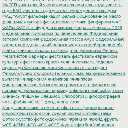
УФССП
участковый
учения
учитель
учитель года
учитель
года ЕАО
учитель_года
учителя
учреждения культуры
ФАД "Амур"
фальсификация
фальсифицированное масло
фальшивая купюра
фальшивомонетчики
фанфурики
ФАП
ФАПы
ФАС
фастфуд для пожилых
февраль
февраль_2026
федеральная программа по переселению
Федеральная
сетевая компания
федеральная трасса Амур
федеральные
средства
федеральный розыск
Федотов
фейерверк
фейк
фейки
фейковые новости
фельдшер
феминизм
Феникс
Феоктистов
фермеры
фестиваль
фестиваль еврейской
культуры
фестиваль красок Холи
Фестиваль ледовых
скульптур
Фестиваль мяса
Фестиваль языка идиш
Физкультурно-оздоровительный комплекс
фиксированная
выплата
Филармония
Филиппов
Филиппова
финансирование
финансовая грамотность
финансовая
пирамида
финансовые пирамиды
финансовый омбудсмен
финансы
Фишман
флешмоб
флюорограф
флюорография
ФНС
фобия
ФОКОТ
фонд
Фонд кино
фонд_защитники_отечества
фонтаны
формирование
комфортной городской среды\
форум
фотовыставка
фотоискусство
фотохудожники
Франция
Фрейд
фрукты
ФСБ
ФСИН
ФСО
ФСС
ФССП
Фургал
футбол
Хабаровск