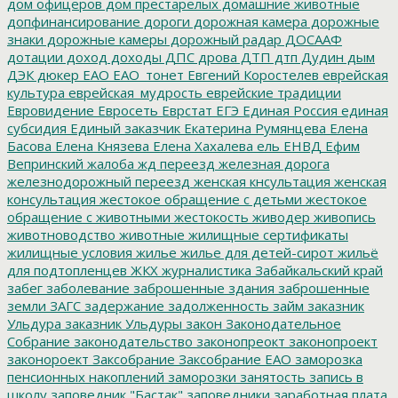
дом офицеров
дом престарелых
домашние животные
допфинансирование
дороги
дорожная камера
дорожные
знаки
дорожные камеры
дорожный радар
ДОСААФ
дотации
доход
доходы
ДПС
дрова
ДТП
дтп
Дудин
дым
ДЭК
дюкер
ЕАО
ЕАО_тонет
Евгений Коростелев
еврейская
культура
еврейская_мудрость
еврейские традиции
Евровидение
Евросеть
Еврстат
ЕГЭ
Единая Россия
единая
субсидия
Единый заказчик
Екатерина Румянцева
Елена
Басова
Елена Князева
Елена Хахалева
ель
ЕНВД
Ефим
Вепринский
жалоба
жд переезд
железная дорога
железнодорожный переезд
женская кнсультация
женская
консультация
жестокое обращение с детьми
жестокое
обращение с животными
жестокость
живодер
живопись
животноводство
животные
жилищные сертификаты
жилищные условия
жилье
жилье для детей-сирот
жильё
для подтопленцев
ЖКХ
журналистика
Забайкальский край
забег
заболевание
заброшенные здания
заброшенные
земли
ЗАГС
задержание
задолженность
займ
заказник
Ульдура
заказник Ульдуры
закон
Законодательное
Собрание
законодательство
законопреокт
законопроект
законороект
Заксобрание
Заксобрание ЕАО
заморозка
пенсионных накоплений
заморозки
занятость
запись в
школу
заповедник "Бастак"
заповедники
заработная плата