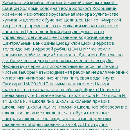
Хабаровский край
хлеб
хоккей
хоккей с мячом
хоккей с
шайбой
Холдоми
холодная вода
Холокост
Хорошавин
хранение наркотиков
хрустальная менора
хулиганство
хулиганы
целевое обучение
Целищев
Центр "Амурский
тигр"
центр временного содержания мигрантов
центр
занятости
Центр лечебной физкультуры
Центр
управления регионом
центральное водоснабжение
Центральный Банк
цены
цик
циклон
цирк
цифровое
телевидение
цифровой рубль
ЦСМ
ЦУР
Час земли
частичная мобилизация
Чемпионат Дальнего Востока по
футболу
черная дыра
черная икра
черные лесорубы
Черный куб
черный список
честные выборы
честные и
чистые выборы
четырехдневная рабочая неделя
чиновник
чиновники
чипирование
чистая питьевая вода
Чиунэ
Сугихара
ЧМ-2018
ЧП
чс
чума
шампанское
Шапиро
шахматы
шашки
шашлыки
швейная фабрика
Шевченко
шелковый путь
Шереметьево
школа
школа № 10
школа №
11
школа № 4
школа № 9
школы
школьная ярмарка
школьники
школьница из Томсино
школьное образование
школьное питание
школьные автобусы
школьные
завтраки
школьные каникулы
школьные перевозки
школьные поборы
школьный автобус
Шоу группа
"Феникс"
штормовое предупреждение
штраф
штрафы