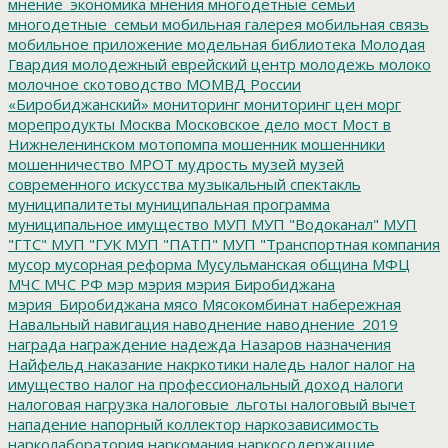
мнение_экономика
мнения
многодетные семьи
многодетные_семьи
мобильная галерея
мобильная связь
мобильное приложение
модельная библиотека
Молодая
Гвардия
молодежный еврейский центр
молодежь
молоко
молочное скотоводство
МОМВД России
«Биробиджанский»
мониторинг
мониторинг цен
морг
морепродукты
Москва
Московское дело
мост
Мост в
Нижнеленинском
мотопомпа
мошенник
мошенники
мошенничество
МРОТ
мудрость
музей
музей
современного искусства
музыкальный спектакль
муниципалитеты
муниципальная программа
муниципальное имущество
МУП
МУП "Водоканал"
МУП
"ГТС"
МУП "ГУК
МУП "ПАТП"
МУП "Транспортная компания
мусор
мусорная реформа
Мусульманская община
МФЦ
МЧС
МЧС РФ
мэр
мэрия
мэрия Биробиджана
мэрия_Биробиджана
мясо
Мясокомбинат
набережная
Навальный
навигация
наводнение
наводнение_2019
награда
награждение
надежда
Назаров
назначения
Найфельд
наказание
накркотики
наледь
налог
налог на
имущество
налог на профессиональный доход
налоги
налоговая нагрузка
налоговые_льготы
налоговый вычет
нападение
напорный коллектор
наркозависимость
нарколаборатория
наркомания
наркосодержащие