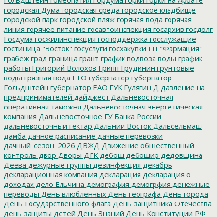
городская Дума
городская среда
городское кладбище
городской парк
городской пляж
горячая вода
горячая
линия
горячее питание
госавтоинспекция
госархив
госдолг
Госдума
госжилинспекция
господдержка
госслужащие
гостиница "Восток"
госуслуги
госхакупки
ГП "Фармация"
грабеж
град
граница
грант
график подвоза воды
график
работы
Григорий Волохов
Грипп
Грудинин
грунтовые
воды
грязная вода
ГТО
губернатор
губернатор
Гольдштейн
губернатор ЕАО
ГУК
Гулягин
Д
давление на
предпринимателей
дайджест
Дальневосточная
оперативная таможня
Дальневосточная энергетическая
компания
Дальневосточное ГУ Банка России
дальневосточный гектар
Дальний Восток
Дальсельмаш
дамба
дачное расписание
дачные перевозки
дачный_сезон_2026
ДВЖД
Движение общественный
контроль
двор
Дворы
ДГК
дебош
дебошир
дедовщина
Деева
дежурные группы
дезинфекция
декабрь
декларационная компания
декларация
декларация о
доходах
дело Ельчина
демография
демогрфия
денежные
переводы
День влюбленных
День географа
День города
День Государственного флага
День защитника Отечества
день защиты детей
День Знаний
День Конституции РФ