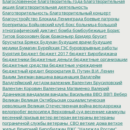
Благословенное
благотворитель года
благотворительная
акция
благотворительная деятельность
благотворительность
благотворительный концерт
благоустройство
Блокада Ленинграда
боевые патроны
боеприпасы
Бойцовский клуб
бокс
больница
большой
этнографический диктант
бомба
бомбоубежище
Борис
Титов
Борохович
брак
браконьер
Бридер
брусит
брусчатка
Брянск
Будукан
будущие врачи
будущие
медики
Бумагин
Бурейская ГЭС
буровзрывные работы
Бурятия
Бюджет
бюджет 2017
бюджет Биробиджана
бюджетники
бюджетные деньги
бюджетные организации
бюджетные средства
бюджетные учреждения
бюджетный кредит
бюрократия
В. Путин
В.И. Ленин
Вадим Зингман
вакцина
вакцинация
Валдгейм
Валдгеймский детдом
валежник
Валентин Брусиловский
Валентин Коровин
Валентина Матвиенко
Валерий
Дранников
вандализм
вандалы
Васильева
ВВО
ВВП
Вебер
Великан
Великая Октябрьская социалистическая
революция
Великая Отечественная война
велодорожка
велопробег
велосипед
Верховный суд
весенние каникулы
весенний призыв
ветер
ветеран
ветераны
ветераны
пограничной службы
ветераны_СВО
ветхие дома
ветхое
жилье
Вечерний Биробиджан
ВЖС "Надежда России"