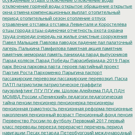
отключение горячей воды
открытое обращение
открытые
окна
отмена компенсационных выплат
отопительный
период
отопительный сезон
отопление
отпуск
отравление
отставка
отставка Левинталя и Коростелёва
отцы города
отцы-одиночки
отчетность
охота
охрана
труда
очереди
очередь на жилье
очистные сооружения
Павел Малышев
Павлова
паводок
падение
пал
палаточный
лагерь
Палькина
Памфилова
памятная акция
памятник
памятник-мемориал
память
панихида
парад выпускников
Парад колясок
Парад Победы
Парасибириада-2019
Парк
парк Весна
парковка
парта_героев
партийный проект
Партия Роста
Пархоменко
Парыгина
паспорт
пассажирские перевозки
пассажирские перевозки\
Пасха
ПАТП
патриотизм
патриотическое граффити
пауэрлифтинг
ПГУ
ПГУ им. Шолом-Алейхема
ПДД
ПДН
МОМВД России «Ленинский»
педагоги
педагогическая
тайна
пенсии
пенсионер
пенсионерка
пенсионеры
пенсионная грамотность
пенсионная реформа
пенсионные
накопления
пенсионный возраст
Пенсионный фонд
пенсия
Первенство России по футболу
Первомай 2017
первый
класс
переводы
переезд
перерасчет
перечень
период
навигации
Песах
петарда
Петербургский международный