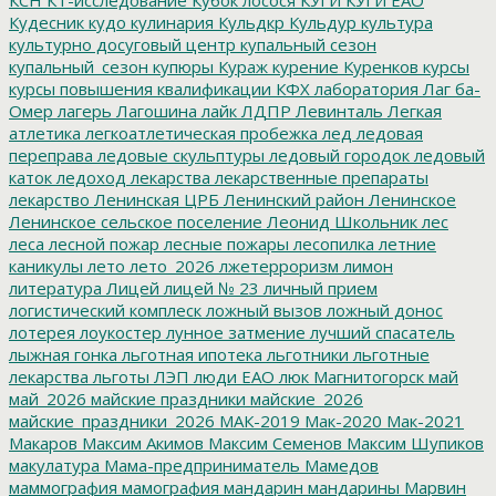
Кудесник
кудо
кулинария
Кульдкр
Кульдур
культура
культурно досуговый центр
купальный сезон
купальный_сезон
купюры
Кураж
курение
Куренков
курсы
курсы повышения квалификации
КФХ
лаборатория
Лаг ба-
Омер
лагерь
Лагошина
лайк
ЛДПР
Левинталь
Легкая
атлетика
легкоатлетическая пробежка
лед
ледовая
переправа
ледовые скульптуры
ледовый городок
ледовый
каток
ледоход
лекарства
лекарственные препараты
лекарство
Ленинская ЦРБ
Ленинский район
Ленинское
Ленинское сельское поселение
Леонид Школьник
лес
леса
лесной пожар
лесные пожары
лесопилка
летние
каникулы
лето
лето_2026
лжетерроризм
лимон
литература
Лицей
лицей № 23
личный прием
логистический комплеск
ложный вызов
ложный донос
лотерея
лоукостер
лунное затмение
лучший спасатель
лыжная гонка
льготная ипотека
льготники
льготные
лекарства
льготы
ЛЭП
люди ЕАО
люк
Магнитогорск
май
май_2026
майские праздники
майские_2026
майские_праздники_2026
МАК-2019
Мак-2020
Мак-2021
Макаров
Максим Акимов
Максим Семенов
Максим Шупиков
макулатура
Мама-предприниматель
Мамедов
маммография
мамография
мандарин
мандарины
Марвин