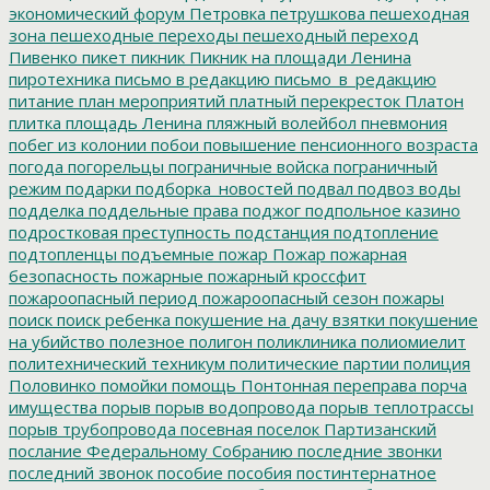
экономический форум
Петровка
петрушкова
пешеходная
зона
пешеходные переходы
пешеходный переход
Пивенко
пикет
пикник
Пикник на площади Ленина
пиротехника
письмо в редакцию
письмо_в_редакцию
питание
план мероприятий
платный перекресток
Платон
плитка
площадь Ленина
пляжный волейбол
пневмония
побег из колонии
побои
повышение пенсионного возраста
погода
погорельцы
пограничные войска
пограничный
режим
подарки
подборка_новостей
подвал
подвоз воды
подделка
поддельные права
поджог
подпольное казино
подростковая преступность
подстанция
подтопление
подтопленцы
подъемные
пожар
Пожар
пожарная
безопасность
пожарные
пожарный кроссфит
пожароопасный период
пожароопасный сезон
пожары
поиск
поиск ребенка
покушение на дачу взятки
покушение
на убийство
полезное
полигон
поликлиника
полиомиелит
политехнический техникум
политические партии
полиция
Половинко
помойки
помощь
Понтонная переправа
порча
имущества
порыв
порыв водопровода
порыв теплотрассы
порыв трубопровода
посевная
поселок Партизанский
послание Федеральному Собранию
последние звонки
последний звонок
пособие
пособия
постинтернатное