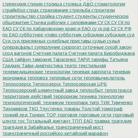
стипендия
стихия
столица
столица ДфО
стоматология
страйкбол
страх
страхование
стрельба
строители
строительство
стройка
студент
студенты
студенческое
общежитие
Стычка рабочих с силовиками
СУ СК
СУ СК по
ЕАО
СУ СК по Хабаровскому краю и ЕАО
су ск рф
СУ СК РФ
по ЕАО
субботнее чтиво
субботник
субсидии
субсидия
суд
Суд
суд присяжных
судебные приставы
судьи
судья
суперасфальт
суперлуние
суррогат
суточные
сухой закон
сход вагонов
Счетная палата
Счетная палата Биробиджана
США
тайфун
таможня
Тарасенко
ТАРИ
тарифы
Татьяна
Гладких
Тафи-диагностика
театр
текстильная
телемедицинские технологии
теневая зарплата
теневая
экономика
тепловоз
тепловые сети
тепловычислитель
Теплоозерск
Теплоозёрск
Теплоозёрская ЦРБ
Теплоозерский цементный завод
теплосбыт
теплотрасса
территория действий
терроризм
техника
технологии
технологический_техникум
технопарк
тигр
ТИК
Тимченко
Тихомиров
ТКО
Тлустенко
товары
Толстой
томограф
тонкий лед
Тонких
ТОР
торговля
торговые сети
торговый
центр
тос
Тотальный диктант
ТПП ЕАО
травма
трагедия
трагедия в Забайкалье
трансграничный мост
трансграничный российско-китайский марафон