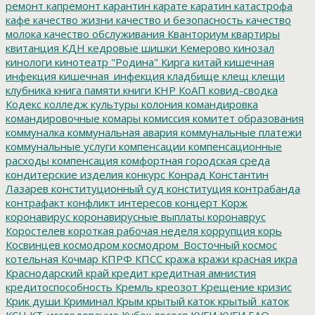
ремонт
капремонт
карантин
карате
каратин
катастрофа
кафе
качество жизни
качество и безопасность
качество
молока
качество обслуживания
Кванториум
квартиры
квитанция
КДН
кедровые шишки
Кемерово
кинозал
кинологи
кинотеатр "Родина"
Кирга
китай
кишечная
инфекция
кишечная_инфекция
кладбище
клещ
клещи
клубника
книга памяти
книги
КНР
КоАП
ковид-сводка
Кодекс
колледж культуры
колония
командировка
командировочные
комары
комиссия
комитет образования
коммуналка
коммунальная авария
коммунальные платежи
коммунальные услуги
компенсации
компенсационные
расходы
компенсация
комфортная городская среда
кондитерские изделия
конкурс
Конрад
Константин
Лазарев
конституционный суд
конституция
контрабанда
контрафакт
конфликт интересов
концерт
Корж
коронавирус
коронавирусные выплаты
коронаврус
Коростелев
короткая рабочая неделя
коррупция
корь
Косвинцев
космодром
космодром_Восточный
космос
котельная
Кочмар
КПРФ
КПСС
кража
кражи
красная икра
Краснодарский край
кредит
кредитная амнистия
кредитоспособность
Кремль
креозот
Крещение
кризис
Крик души
Криминал
Крым
крытый каток
крытый_каток
КСН
КТ-исследование
Кубок лосося
КУГИ
КУГИ ЕАО