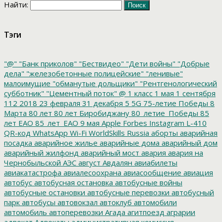
Найти:
Тэги
"@"
"Банк приколов"
"Бествидео"
"Дети войны"
"Добрые
дела"
"железобетонные полицейские"
"ленивые"
малоимущие
"обманутые дольщики"
"Рентгенологический
субботник"
"Цементный поток"
@
1 класс
1 мая
1 сентября
112
2018
23 февраля
31 декабря
5
5G
75-летие Победы
8
Марта
80 лет
80 лет Биробиджану
80_летие_Победы
85
лет ЕАО
85_лет_ЕАО
9 мая
Apple
Forbes
Instagram
L-410
QR-код
WhatsApp
Wi-Fi
WorldSkills Russia
аборты
аварийная
посадка
аварийное жилье
аварийные дома
аварийный дом
аварийный жилфонд
аварийный мост
авария
авария на
Чернобыльской АЭС
август
Авдалян
авиабилеты
авиакатастрофа
авиалесоохрана
авиасообщение
авиация
автобус
автобусная остановка
автобусные войны
автобусные остановки
автобусные перевозки
автобусный
парк
автобусы
автовокзал
автоклуб
автомобили
автомобиль
автоперевозки
Агада
агитпоезд
аграрии
адвокат
Адвокаты
административная комиссия