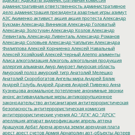
административная ответственность
административное
дело
администрация президента
азартные игры
азимут
АЗС
Акименко
активист
акция
акция протеста
Александр
Буксман
Александр Винников
Александр Головатый
Александр Золотухин
Александр Козлов
Александр
Левинталь
Александр Ливенталь
Александр Романов
Александр Соловьев
Александр Чаплыгин
Александра
Филиппова
Алексей Корниенко
Алексей Навальный
Алексей Хозяйский
Алексей Черный
Алеппо
алименты
Алиса
алкоголизация
Алкоголь
алкогольная продукция
аллергия
альманах
Амур
Амурзет
Амурская область
Амурский полоз
амурский тигр
Анатолий Мелешко
Анатолий Скоробогатов
Ангелы мира
Андрей Бялик
Андрей Голубь
Андрей Драчев
Андрей Пивенко
Анна
Кузнецова
аномальное потепление
анонимные звонки
анонс
антивандальные меры
антикоррупционное
законодательство
антисанитария
антитеррористическая
безопасность
антитеррористическая комиссия
антитеррористические учения
АО "ДГК"
АО "ДРСК"
апелляция
аппарат видеофиксации
апрель
аптека
Арашуков
Арбат
Арена
аренда земли
арендная плата
арест
арест счетов
Армия
Арнаполин
арт-объекты
Артеев