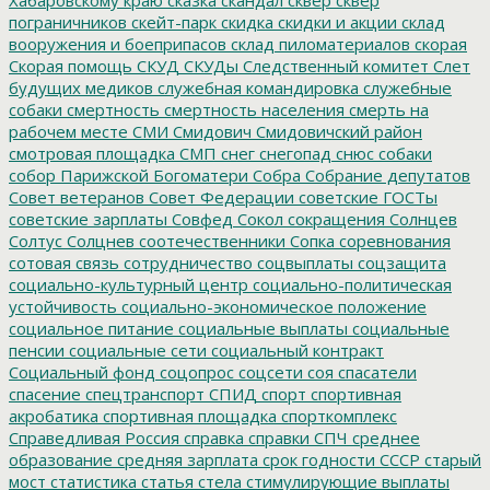
пограничников
скейт-парк
скидка
скидки и акции
склад
вооружения и боеприпасов
склад пиломатериалов
скорая
Скорая помощь
СКУД
СКУДы
Следственный комитет
Слет
будущих медиков
служебная командировка
служебные
собаки
смертность
смертность населения
смерть на
рабочем месте
СМИ
Смидович
Смидовичский район
смотровая площадка
СМП
снег
снегопад
снюс
собаки
собор Парижской Богоматери
Собра
Собрание депутатов
Совет ветеранов
Совет Федерации
советские ГОСТы
советские зарплаты
Совфед
Сокол
сокращения
Солнцев
Солтус
Солцнев
соотечественники
Сопка
соревнования
сотовая связь
сотрудничество
соцвыплаты
соцзащита
социально-культурный центр
социально-политическая
устойчивость
социально-экономическое положение
социальное питание
социальные выплаты
социальные
пенсии
социальные сети
социальный контракт
Социальный фонд
соцопрос
соцсети
соя
спасатели
спасение
спецтранспорт
СПИД
спорт
спортивная
акробатика
спортивная площадка
спорткомплекс
Справедливая Россия
справка
справки
СПЧ
среднее
образование
средняя зарплата
срок годности
СССР
старый
мост
статистика
статья
стела
стимулирующие выплаты