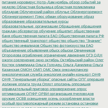
питания
норовирус
Нотр-Дам
ноябрь
обзор событий за
неделю
Областная больница
областная поликлиника
облздрав
Облученский район
облучье
Облэнергоремонт
Облэнергоремонт Плюс
обман
оборудование
образ
образование
образовательные курсы
образовательные_организации
Обращение
обращения
граждан
обсерватор
обучение
общепит
общественная
баня
общественная палата ЕАО
Общественная палата РФ
общественный транспорт
общество
общество "Знание"
общество инвалидов
Общество фотоискусства ЕАО
объединение
объявления
обыск
обыски
Овчинников
Огородова
ограбление
ограничение движения
ОГЭ
ОДН
ожоги
озеленение
окно
октябрь
Октябрьский район
Олег
Костюк
олимпиада
Ольга Голодец
Ольга Данилина
Ольга
Казанская
ОМОН
ОМП
ОМС
Омск
онкодиспансер
онкологическая служба
онкология
онлайн-концерт
ОНФ
ОНФ "Генеральная уборка"
опасные сайты
ОПГ
операция
должник
оплата труда
Оплот
оползень
оппозиция
оправдательный приговор
опровержение
опрос
оптимизация
ОПФР
ОРВИ
организация пчеловодов
оружие
ОСВВ
освещение
осень
оскорбление власти
особый противопожарный режим
остановка
остановки
осужденные
отдых
отключение
отключение воды