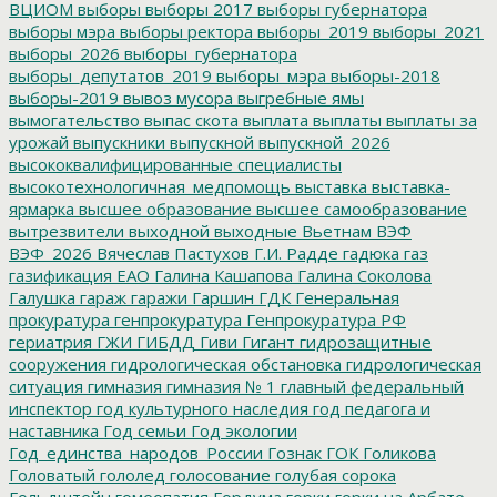
ВЦИОМ
выборы
выборы 2017
выборы губернатора
выборы мэра
выборы ректора
выборы_2019
выборы_2021
выборы_2026
выборы_губернатора
выборы_депутатов_2019
выборы_мэра
выборы-2018
выборы-2019
вывоз мусора
выгребные ямы
вымогательство
выпас скота
выплата
выплаты
выплаты за
урожай
выпускники
выпускной
выпускной_2026
высококвалифицированные специалисты
высокотехнологичная_медпомощь
выставка
выставка-
ярмарка
высшее образование
высшее самообразование
вытрезвители
выходной
выходные
Вьетнам
ВЭФ
ВЭФ_2026
Вячеслав Пастухов
Г.И. Радде
гадюка
газ
газификация ЕАО
Галина Кашапова
Галина Соколова
Галушка
гараж
гаражи
Гаршин
ГДК
Генеральная
прокуратура
генпрокуратура
Генпрокуратура РФ
гериатрия
ГЖИ
ГИБДД
Гиви
Гигант
гидрозащитные
сооружения
гидрологическая обстановка
гидрологическая
ситуация
гимназия
гимназия № 1
главный федеральный
инспектор
год культурного наследия
год педагога и
наставника
Год семьи
Год экологии
Год_единства_народов_России
Гознак
ГОК
Голикова
Головатый
гололед
голосование
голубая сорока
Гольдштейн
гомеопатия
Гордума
горки
горки на Арбате