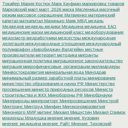
Токайер
Мария Костюк
Марк Кауфман
маркировка товаров
Марковский
март
март_2026
маска
Масленица
масочный
режим
массовое сокращение
Матвиенко
материнский
капитал
маткапитал
Махинько
Маяк
МВД
медаль
Медведев
медведь
медики
Медицина
медицина_ЕАО
медицинские маски
медицинский класс
медоборудование
медосмотр
медработники
медсестры
международная
делегация
международные отношения
международный
полумарафон «Биробиджан-Валдгейм»
местные
производители
метеорит
методика
мигранты
миграционная политика
миграционное законодательство
миграция
микрофинансовые_организации
миллиардеры
Минвостокразвития
минеральная вода
Минздрав
минимальный размер заработной платы
минирование
министерство образования и науки РФ
Министерство
просвещения
министр природных ресурсов
Министр
строительства и ЖКХ
Минобороны РФ
Минобрнауки
Минприроды
минпромторг
Минпросвещения
Минстрой
Минтранс
Минтруд
Минфин
Минэкономразвития
Минэнерго
МИР
митинг
Михаил Мишустин
Михаил Озимок
младенцы
Младушка
мнение
мнение_Кузовин
мнение_медицина
мнение_Райт
Мнение_Тиховский