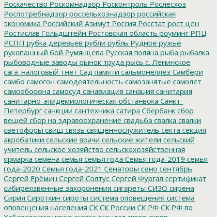
Роскачество
Роскомнадзор
Росконтроль
Рослесхоз
Роспотребнадзор
россельхознадзор
российская
экономика
Российский Азимут
Россия
Росстат
рост цен
Ростислав Гольдштейн
Ростовская область
роуминг
РПЦ
РСПП
рубка деревьев
рубли
рубль
Рудное
ружье
рукопашный бой
Румянцева
Русская поляна
рыба
рыбалка
рыбоводные заводы
рынок труда
рысь
с. Ленинское
сага_налоговый_гнет
Сад памяти
сальмонеллез
Самбери
самбо
самогон
самодеятельность
самозанятые
самолет
самооборона
самосуд
санавиация
санация
санитария
санитарно-эпидемиологическая обстанвока
Санкт-
Петербург
санкции
сантехника
сатира
Сбербанк
сбор
вещей
сбор на здравоохранение
свадьба
свалка
свалки
светофоры
свищ
связь
священнослужитель
секта
секция
акробатики
сельские врачи
сельские жители
сельский
учитель
сельское хозяйство
сельскохозяйственная
ярмарка
семена
семья
семья года
Семья года-2019
семья
года-2020
Семья года-2021
Сенаторы
сено
сентябрь
Сергей Ерёмин
Сергей Солтус
Сергей Фургал
сертификат
сибиреязвенные захоронения
сигареты
СИЗО
сирена
Сирия
Сироткин
сироты
система оповещения
система
оповещения населения
СК
СК России
СК РФ
СК РФ по
Хабаровскому краю
сказка
скандал
сквер
сквер