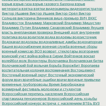
взрыв
взрыв газа
взрыв газового баллона
взрыв
метеорита
взятка
взятки
видеокамеры
видеорегистратор
Виктор Ишавев
Виктор Ишаев
Виктор Орёл
Виктор
Солнцев
викторина
Винников
вице-премьер
ВИЧ
ВККС
Владивосток
Владимир Марковский
Владимир Мишустин
Владимир Путин
Владимир Сахаровский
Владимир Якушев
власть
внеплановая проверка
Внешний долг
внутренняя
политика
вода
водители
водка
водоемы
водоисточник
Водоканал
водолазы
водоналивные дамбы
водонапорная
башня
водоснабжение
военная служба
военные сборы
военный комиссар
ВОЗ
возврат_стеклотары
возгорание
воинский учет
война
война в Сирии
Войтенков
вокзал
волейбол
волк
Волонтеры
Волочаевка
Волочаевская битва
Волочаевский бой
вольная борьба
Ворожбит
Воропаева
воспитательная колония
воспоминания
Востокцемент
Восточный военный округ
Восточный экономический
форум
врач
врачебные ошибки
врачи
вредные привычки
временные трубопроводы
Время Биробиджана
всемирный фестиваль молодежи и студентов
Всероссийская перепись населения
Всероссийская
спартакиада пенсионеров
Всероссийский день ходьбы
Всероссийский конкурс
встреча_с_населением
ВТБъ
ВУЗ