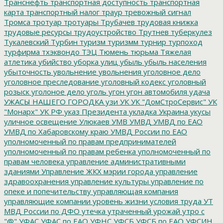
Транснефть
транспортная доступность
транспортная
карта
транспортный налог
траур
тревожный сигнал
Тромса
тротуар
тротуары
Трубачев
трудовая книжка
трудовые ресурсы
трудоустройство
Трутнев
туберкулез
Тукалевский
Турбин
туризм
туризмм
турнир
турпоход
турфирма
тхэквондо
ТЭЦ
Тюмень
тюрьма
Тяжелая
атлетика
убийство
уборка улиц
убыль
убыль населения
убыточность
увольнение
увольнения
уголовное дело
уголовное преследование
уголовный кодекс
уголовный
розыск
уголоное дело
уголь
угон
угон автомобиля
удача
УЖАСЫ НАШЕГО ГОРОДКА
узи
УК
УК "ДомСтроСервис"
УК
"Монарх"
УК РФ
указ Президента
укладка
Украина
укусы
уличное освещение
Улюкаев
УМВ
УМВД
УМВД по ЕАО
УМВД по Хабаровскому краю
УМВД России по ЕАО
уполномоченный по правам предпринимателей
уполномоченный по правам ребенка
уполномоченный по
правам человека
управление административными
зданиями
Управление ЖКХ мэрии города
управление
здравоохранения
управление культуры
управление по
опеке и попечительству
управляющая компания
управляющие компании
уровень жизни
условия труда
УТ
МВД России по ДФО
утечка
утраченный урожай
утро с
"@"
УФАС
УФАС по ЕАО
УФНС
УФСБ
УФСБ по ЕАО
УФСИН