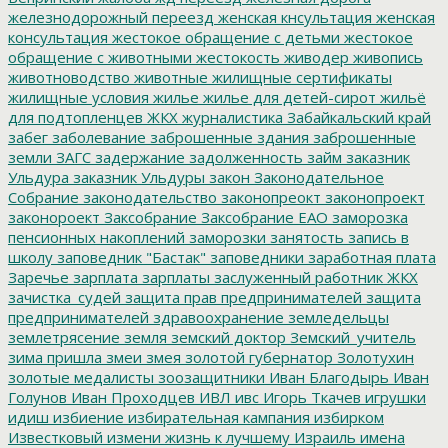
железнодорожный переезд
женская кнсультация
женская
консультация
жестокое обращение с детьми
жестокое
обращение с животными
жестокость
живодер
живопись
животноводство
животные
жилищные сертификаты
жилищные условия
жилье
жилье для детей-сирот
жильё
для подтопленцев
ЖКХ
журналистика
Забайкальский край
забег
заболевание
заброшенные здания
заброшенные
земли
ЗАГС
задержание
задолженность
займ
заказник
Ульдура
заказник Ульдуры
закон
Законодательное
Собрание
законодательство
законопреокт
законопроект
законороект
Заксобрание
Заксобрание ЕАО
заморозка
пенсионных накоплений
заморозки
занятость
запись в
школу
заповедник "Бастак"
заповедники
заработная плата
Заречье
зарплата
зарплаты
заслуженный работник ЖКХ
зачистка_судей
защита прав предпринимателей
защита
предпринимателей
здравоохранение
земледельцы
землетрясение
земля
земский доктор
Земский_учитель
зима пришла
змеи
змея
золотой губернатор
Золотухин
золотые медалисты
зоозащитники
Иван Благодырь
Иван
Голунов
Иван Проходцев
ИВЛ
ивс
Игорь Ткачев
игрушки
идиш
избиение
избирательная кампания
избирком
Известковый
измени жизнь к лучшему
Израиль
имена