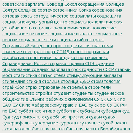
советские зарплаты
Совфед
Сокол
сокращения
Солнцев
Солтус
Солцнев
соотечественники
Сопка
соревнования
сотовая связь
сотрудничество
соцвыплаты
соцзащита
социально-культурный центр
социально-политическая
устойчивость
социально-экономическое положение
социальное питание
социальные выплаты
социальные
пенсии
социальные сети
социальный контракт
Социальный фонд
соцопрос
соцсети
соя
спасатели
спасение
спецтранспорт
СПИД
спорт
спортивная
акробатика
спортивная площадка
спорткомплекс
Справедливая Россия
справка
справки
СПЧ
среднее
образование
средняя зарплата
срок годности
СССР
старый
мост
статистика
статья
стела
стимулирующие выплаты
стипендия
стихия
столица
столица ДфО
стоматология
страйкбол
страх
страхование
стрельба
строители
строительство
стройка
студент
студенты
студенческое
общежитие
Стычка рабочих с силовиками
СУ СК
СУ СК по
ЕАО
СУ СК по Хабаровскому краю и ЕАО
су ск рф
СУ СК РФ
по ЕАО
субботнее чтиво
субботник
субсидии
субсидия
суд
Суд
суд присяжных
судебные приставы
судьи
судья
суперасфальт
суперлуние
суррогат
суточные
сухой закон
сход вагонов
Счетная палата
Счетная палата Биробиджана