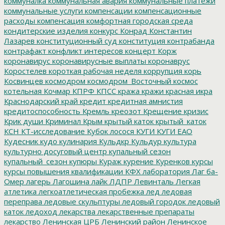
коммуналка
коммунальная авария
коммунальные платежи
коммунальные услуги
компенсации
компенсационные
расходы
компенсация
комфортная городская среда
кондитерские изделия
конкурс
Конрад
Константин
Лазарев
конституционный суд
конституция
контрабанда
контрафакт
конфликт интересов
концерт
Корж
коронавирус
коронавирусные выплаты
коронаврус
Коростелев
короткая рабочая неделя
коррупция
корь
Косвинцев
космодром
космодром_Восточный
космос
котельная
Кочмар
КПРФ
КПСС
кража
кражи
красная икра
Краснодарский край
кредит
кредитная амнистия
кредитоспособность
Кремль
креозот
Крещение
кризис
Крик души
Криминал
Крым
крытый каток
крытый_каток
КСН
КТ-исследование
Кубок лосося
КУГИ
КУГИ ЕАО
Кудесник
кудо
кулинария
Кульдкр
Кульдур
культура
культурно досуговый центр
купальный сезон
купальный_сезон
купюры
Кураж
курение
Куренков
курсы
курсы повышения квалификации
КФХ
лаборатория
Лаг ба-
Омер
лагерь
Лагошина
лайк
ЛДПР
Левинталь
Легкая
атлетика
легкоатлетическая пробежка
лед
ледовая
переправа
ледовые скульптуры
ледовый городок
ледовый
каток
ледоход
лекарства
лекарственные препараты
лекарство
Ленинская ЦРБ
Ленинский район
Ленинское