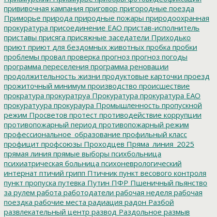
прививочная кампания
приговор
пригородные поезда
Приморье
природа
природные пожары
природоохранная
прокуратура
присоединение ЕАО
пристав-исполнитель
приставы
присяга
присяжные заседатели
Приходько
приют
приют для бездомных животных
пробка
пробки
проблемы
провал
проверка
прогноз
прогноз погоды
программа переселения
программа реновации
продолжительность жизни
продуктовые карточки
проезд
прожиточный минимум
производство
происшествие
прократура
прокуратруа
Прокуратура
прокуратура ЕАО
прокуратуура
прокураура
Промышленность
пропускной
режим
Просветов
протест
противодействие коррупции
противопожарный период
противопожарный режим
профессиональное_образование
профильный класс
профицит
профсоюзы
Проходцев
Пряма_линия_2025
прямая линия
прямые выборы
психбольница
психиатрическая больница
психоневрологический
интернат
птичий грипп
Птичник
пункт весового контроля
пункт пропуска
путевка
Путин
ПФР
Пшеничный
пьянство
за рулем
работа
работодатели
рабочая неделя
рабочая
поездка
рабочие места
радиация
радон
Разбой
развлекательный центр
развод
Раздольное
размыв