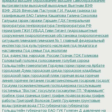
ярмарка
высшее образование
высшее самообразование
вытрезвители
выходной
выходные
Вьетнам
ВЭФ
ВЭФ_2026
Вячеслав Пастухов
Г.И. Радде
гадюка
газ
газификация ЕАО
Галина Кашапова
Галина Соколова
Галушка
гараж
гаражи
Гаршин
ГДК
Генеральная
прокуратура
генпрокуратура
Генпрокуратура РФ
гериатрия
ГЖИ
ГИБДД
Гиви
Гигант
гидрозащитные
сооружения
гидрологическая обстановка
гидрологическая
ситуация
гимназия
гимназия № 1
главный федеральный
инспектор
год культурного наследия
год педагога и
наставника
Год семьи
Год экологии
Год_единства_народов_России
Гознак
ГОК
Голикова
Головатый
гололед
голосование
голубая сорока
Гольдштейн
гомеопатия
Гордума
горки
горки на Арбате
городская Дума
городская среда
городское кладбище
городской парк
городской пляж
горячая вода
горячая
линия
горячее питание
госавтоинспекция
госархив
госдолг
Госдума
госжилинспекция
господдержка
госслужащие
гостиница "Восток"
госуслуги
госхакупки
ГП "Фармация"
грабеж
град
граница
грант
график подвоза воды
график
работы
Григорий Волохов
Грипп
Грудинин
грунтовые
воды
грязная вода
ГТО
губернатор
губернатор
Гольдштейн
губернатор ЕАО
ГУК
Гулягин
Д
давление на