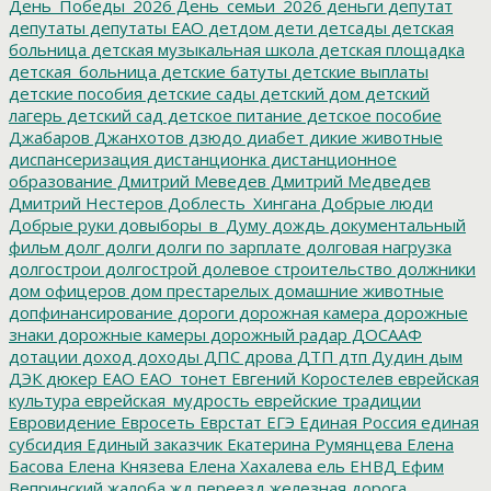
День_Победы_2026
День_семьи_2026
деньги
депутат
депутаты
депутаты ЕАО
детдом
дети
детсады
детская
больница
детская музыкальная школа
детская площадка
детская_больница
детские батуты
детские выплаты
детские пособия
детские сады
детский дом
детский
лагерь
детский сад
детское питание
детское пособие
Джабаров
Джанхотов
дзюдо
диабет
дикие животные
диспансеризация
дистанционка
дистанционное
образование
Дмитрий Меведев
Дмитрий Медведев
Дмитрий Нестеров
Доблесть_Хингана
Добрые люди
Добрые руки
довыборы_в_Думу
дождь
документальный
фильм
долг
долги
долги по зарплате
долговая нагрузка
долгострои
долгострой
долевое строительство
должники
дом офицеров
дом престарелых
домашние животные
допфинансирование
дороги
дорожная камера
дорожные
знаки
дорожные камеры
дорожный радар
ДОСААФ
дотации
доход
доходы
ДПС
дрова
ДТП
дтп
Дудин
дым
ДЭК
дюкер
ЕАО
ЕАО_тонет
Евгений Коростелев
еврейская
культура
еврейская_мудрость
еврейские традиции
Евровидение
Евросеть
Еврстат
ЕГЭ
Единая Россия
единая
субсидия
Единый заказчик
Екатерина Румянцева
Елена
Басова
Елена Князева
Елена Хахалева
ель
ЕНВД
Ефим
Вепринский
жалоба
жд переезд
железная дорога