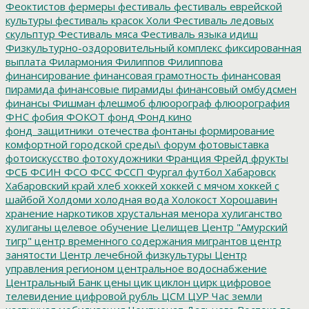
Феоктистов
фермеры
фестиваль
фестиваль еврейской
культуры
фестиваль красок Холи
Фестиваль ледовых
скульптур
Фестиваль мяса
Фестиваль языка идиш
Физкультурно-оздоровительный комплекс
фиксированная
выплата
Филармония
Филиппов
Филиппова
финансирование
финансовая грамотность
финансовая
пирамида
финансовые пирамиды
финансовый омбудсмен
финансы
Фишман
флешмоб
флюорограф
флюорография
ФНС
фобия
ФОКОТ
фонд
Фонд кино
фонд_защитники_отечества
фонтаны
формирование
комфортной городской среды\
форум
фотовыставка
фотоискусство
фотохудожники
Франция
Фрейд
фрукты
ФСБ
ФСИН
ФСО
ФСС
ФССП
Фургал
футбол
Хабаровск
Хабаровский край
хлеб
хоккей
хоккей с мячом
хоккей с
шайбой
Холдоми
холодная вода
Холокост
Хорошавин
хранение наркотиков
хрустальная менора
хулиганство
хулиганы
целевое обучение
Целищев
Центр "Амурский
тигр"
центр временного содержания мигрантов
центр
занятости
Центр лечебной физкультуры
Центр
управления регионом
центральное водоснабжение
Центральный Банк
цены
цик
циклон
цирк
цифровое
телевидение
цифровой рубль
ЦСМ
ЦУР
Час земли