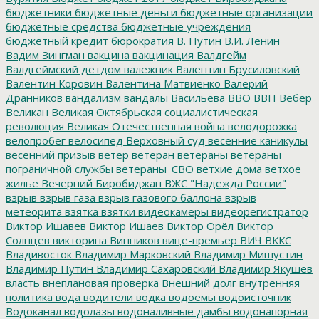
бюджетники
бюджетные деньги
бюджетные организации
бюджетные средства
бюджетные учреждения
бюджетный кредит
бюрократия
В. Путин
В.И. Ленин
Вадим Зингман
вакцина
вакцинация
Валдгейм
Валдгеймский детдом
валежник
Валентин Брусиловский
Валентин Коровин
Валентина Матвиенко
Валерий
Дранников
вандализм
вандалы
Васильева
ВВО
ВВП
Вебер
Великан
Великая Октябрьская социалистическая
революция
Великая Отечественная война
велодорожка
велопробег
велосипед
Верховный суд
весенние каникулы
весенний призыв
ветер
ветеран
ветераны
ветераны
пограничной службы
ветераны_СВО
ветхие дома
ветхое
жилье
Вечерний Биробиджан
ВЖС "Надежда России"
взрыв
взрыв газа
взрыв газового баллона
взрыв
метеорита
взятка
взятки
видеокамеры
видеорегистратор
Виктор Ишавев
Виктор Ишаев
Виктор Орёл
Виктор
Солнцев
викторина
Винников
вице-премьер
ВИЧ
ВККС
Владивосток
Владимир Марковский
Владимир Мишустин
Владимир Путин
Владимир Сахаровский
Владимир Якушев
власть
внеплановая проверка
Внешний долг
внутренняя
политика
вода
водители
водка
водоемы
водоисточник
Водоканал
водолазы
водоналивные дамбы
водонапорная