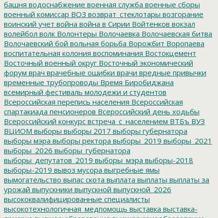
башня
водоснабжение
военная служба
военные сборы
военный комиссар
ВОЗ
возврат_стеклотары
возгорание
воинский учет
война
война в Сирии
Войтенков
вокзал
волейбол
волк
Волонтеры
Волочаевка
Волочаевская битва
Волочаевский бой
вольная борьба
Ворожбит
Воропаева
воспитательная колония
воспоминания
Востокцемент
Восточный военный округ
Восточный экономический
форум
врач
врачебные ошибки
врачи
вредные привычки
временные трубопроводы
Время Биробиджана
всемирный фестиваль молодежи и студентов
Всероссийская перепись населения
Всероссийская
спартакиада пенсионеров
Всероссийский день ходьбы
Всероссийский конкурс
встреча_с_населением
ВТБъ
ВУЗ
ВЦИОМ
выборы
выборы 2017
выборы губернатора
выборы мэра
выборы ректора
выборы_2019
выборы_2021
выборы_2026
выборы_губернатора
выборы_депутатов_2019
выборы_мэра
выборы-2018
выборы-2019
вывоз мусора
выгребные ямы
вымогательство
выпас скота
выплата
выплаты
выплаты за
урожай
выпускники
выпускной
выпускной_2026
высококвалифицированные специалисты
высокотехнологичная_медпомощь
выставка
выставка-