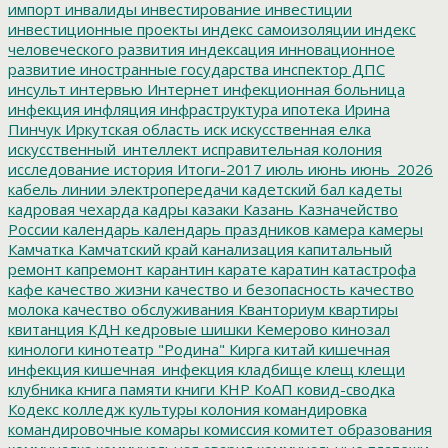
импорт
инвалиды
инвестирование
инвестиции
инвестиционные проекты
индекс самоизоляции
индекс
человеческого развития
индексация
инновационное
развитие
иностранные государства
инспектор ДПС
инсульт
интервью
Интернет
инфекционная больница
инфекция
инфляция
инфраструктура
ипотека
Ирина
Пинчук
Иркутская область
иск
искусственная елка
искусственный_интеллект
исправительная колония
исследование
история
Итоги-2017
июль
июнь
июнь_2026
кабель линии электропередачи
кадетский бал
кадеты
кадровая чехарда
кадры
казаки
Казань
Казначейство
России
календарь
календарь праздников
камера
камеры
Камчатка
Камчатский край
канализация
капитальный
ремонт
капремонт
карантин
карате
каратин
катастрофа
кафе
качество жизни
качество и безопасность
качество
молока
качество обслуживания
Кванториум
квартиры
квитанция
КДН
кедровые шишки
Кемерово
кинозал
кинологи
кинотеатр "Родина"
Кирга
китай
кишечная
инфекция
кишечная_инфекция
кладбище
клещ
клещи
клубника
книга памяти
книги
КНР
КоАП
ковид-сводка
Кодекс
колледж культуры
колония
командировка
командировочные
комары
комиссия
комитет образования