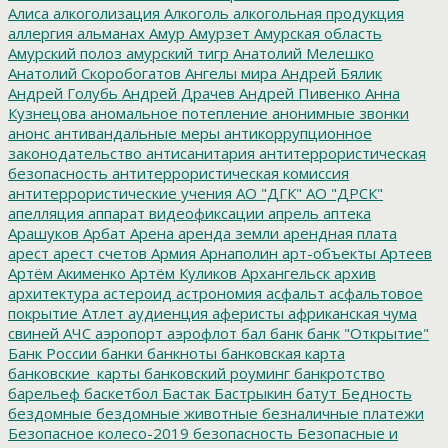
Алиса
алкоголизация
Алкоголь
алкогольная продукция
аллергия
альманах
Амур
Амурзет
Амурская область
Амурский полоз
амурский тигр
Анатолий Мелешко
Анатолий Скоробогатов
Ангелы мира
Андрей Бялик
Андрей Голубь
Андрей Драчев
Андрей Пивенко
Анна
Кузнецова
аномальное потепление
анонимные звонки
анонс
антивандальные меры
антикоррупционное
законодательство
антисанитария
антитеррористическая
безопасность
антитеррористическая комиссия
антитеррористические учения
АО "ДГК"
АО "ДРСК"
апелляция
аппарат видеофиксации
апрель
аптека
Арашуков
Арбат
Арена
аренда земли
арендная плата
арест
арест счетов
Армия
Арнаполин
арт-объекты
Артеев
Артём Акименко
Артём Куликов
Архангельск
архив
архитектура
астероид
астрономия
асфальт
асфальтовое
покрытие
Атлет
аудиенция
аферисты
африканская чума
свиней
АЧС
аэропорт
аэрофлот
бал
банк
банк "Открытие"
Банк России
банки
банкноты
банковская карта
банковские_карты
банковский роуминг
банкротство
барельеф
баскетбол
Бастак
Бастрыкин
батут
Бедность
бездомные
бездомные животные
безналичные платежи
Безопасное колесо-2019
безопасность
Безопасные и