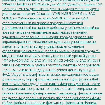
УЖАСЫ НАШЕГО ГОРОДКА
узи
УК
УК "ДомСтроСервис"
УК
"Монарх"
УК РФ
указ Президента
укладка
Украина
укусы
уличное освещение
Улюкаев
УМВ
УМВД
УМВД по ЕАО
УМВД по Хабаровскому краю
УМВД России по ЕАО
уполномоченный по правам предпринимателей
уполномоченный по правам ребенка
уполномоченный по
правам человека
управление административными
зданиями
Управление ЖКХ мэрии города
управление
здравоохранения
управление культуры
управление по
опеке и попечительству
управляющая компания
управляющие компании
уровень жизни
условия труда
УТ
МВД России по ДФО
утечка
утраченный урожай
утро с
"@"
УФАС
УФАС по ЕАО
УФНС
УФСБ
УФСБ по ЕАО
УФСИН
УФССП
участковый
учения
учитель
учитель года
учитель
года ЕАО
учитель_года
учителя
учреждения культуры
ФАД "Амур"
фальсификация
фальсифицированное масло
фальшивая купюра
фальшивомонетчики
фанфурики
ФАП
ФАПы
ФАС
фастфуд для пожилых
февраль
февраль_2026
федеральная программа по переселению
Федеральная
сетевая компания
федеральная трасса Амур
федеральные
средства
федеральный розыск
Федотов
фейерверк
фейк
фейки
фейковые новости
фельдшер
феминизм
Феникс