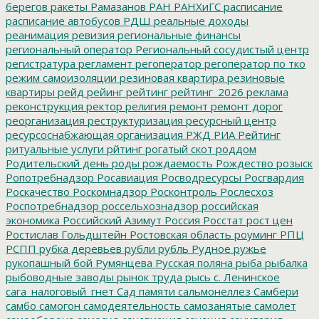
берегов
ракеты
Рамазанов
РАН
РАНХиГС
расписание
расписание автобусов
РДШ
реальные доходы
реанимация
ревизия
региональные финансы
региональный оператор
Региональный сосудистый центр
регистратура
регламент
регоператор
регоператор по тко
режим самоизоляции
резиновая квартира
резиновые
квартиры
рейд
рейинг
рейтинг
рейтинг_2026
реклама
реконструкция
ректор
религия
ремонт
ремонт дорог
реорганизация
реструктуризация
ресурсный центр
ресурсоснабжающая организация
РЖД
РИА Рейтинг
ритуальные услуги
рйтинг
рогатый скот
роддом
Родительский день
роды
рождаемость
Рождество
розыск
Ропотребнадзор
Росавиация
Росводресурсы
Росгвардия
Роскачество
Роскомнадзор
Росконтроль
Рослесхоз
Роспотребнадзор
россельхознадзор
российская
экономика
Российский Азимут
Россия
Росстат
рост цен
Ростислав Гольдштейн
Ростовская область
роуминг
РПЦ
РСПП
рубка деревьев
рубли
рубль
Рудное
ружье
рукопашный бой
Румянцева
Русская поляна
рыба
рыбалка
рыбоводные заводы
рынок труда
рысь
с. Ленинское
сага_налоговый_гнет
Сад памяти
сальмонеллез
Самбери
самбо
самогон
самодеятельность
самозанятые
самолет