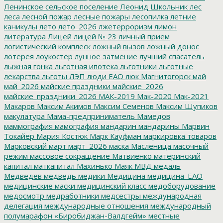
Ленинское сельское поселение
Леонид Школьник
лес
леса
лесной пожар
лесные пожары
лесопилка
летние
каникулы
лето
лето_2026
лжетерроризм
лимон
литература
Лицей
лицей № 23
личный прием
логистический комплеск
ложный вызов
ложный донос
лотерея
лоукостер
лунное затмение
лучший спасатель
лыжная гонка
льготная ипотека
льготники
льготные
лекарства
льготы
ЛЭП
люди ЕАО
люк
Магнитогорск
май
май_2026
майские праздники
майские_2026
майские_праздники_2026
МАК-2019
Мак-2020
Мак-2021
Макаров
Максим Акимов
Максим Семенов
Максим Шупиков
макулатура
Мама-предприниматель
Мамедов
маммография
мамография
мандарин
мандарины
Марвин
Токайер
Мария Костюк
Марк Кауфман
маркировка товаров
Марковский
март
март_2026
маска
Масленица
масочный
режим
массовое сокращение
Матвиенко
материнский
капитал
маткапитал
Махинько
Маяк
МВД
медаль
Медведев
медведь
медики
Медицина
медицина_ЕАО
медицинские маски
медицинский класс
медоборудование
медосмотр
медработники
медсестры
международная
делегация
международные отношения
международный
полумарафон «Биробиджан-Валдгейм»
местные