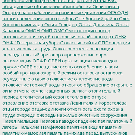
общество инвалидов
Общество фотоискусства ЕАО
объединение
объявления
обыск
обыски
Овчинников
Огородова
ограбление
ограничение движения
ОГЭ
ОДН
ожоги
озеленение
окно
октябрь
Октябрьский район
Олег
Костюк
олимпиада
Ольга Голодец
Ольга Данилина
Ольга
Казанская
ОМОН
ОМП
ОМС
Омск
онкодиспансер
онкологическая служба
онкология
онлайн-концерт
ОНФ
ОНФ "Генеральная уборка"
опасные сайты
ОПГ
операция
должник
оплата труда
Оплот
оползень
оппозиция
оправдательный приговор
опровержение
опрос
оптимизация
ОПФР
ОРВИ
организация пчеловодов
оружие
ОСВВ
освещение
осень
оскорбление власти
особый противопожарный режим
остановка
остановки
осужденные
отдых
отключение
отключение воды
отключение горячей воды
открытое обращение
открытые
окна
отмена компенсационных выплат
отопительный
период
отопительный сезон
отопление
отпуск
отравление
отставка
отставка Левинталя и Коростелёва
отцы города
отцы-одиночки
отчетность
охота
охрана
труда
очереди
очередь на жилье
очистные сооружения
Павел Малышев
Павлова
паводок
падение
пал
палаточный
лагерь
Палькина
Памфилова
памятная акция
памятник
памятник-мемориал
память
панихида
парад выпускников