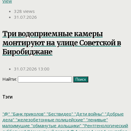
View
328 views
31.07.2026
Три водоприемные камеры
монтируют на улице Советской в
Биробиджане
31.07.2026 13:00
Найти:
Тэги
"@"
"Банк приколов"
"Бествидео"
"Дети войны"
"Добрые
дела"
"железобетонные полицейские"
"ленивые"
малоимущие
"обманутые дольщики"
"Рентгенологический