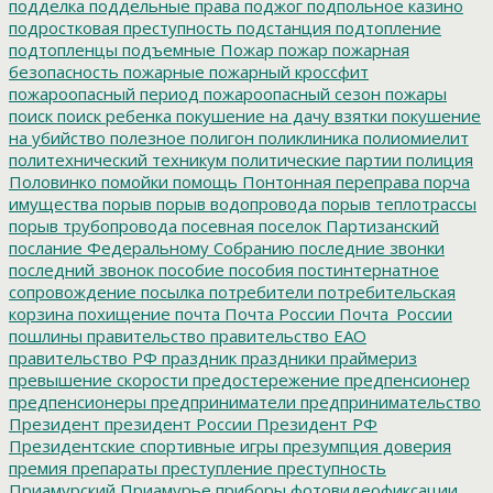
подделка
поддельные права
поджог
подпольное казино
подростковая преступность
подстанция
подтопление
подтопленцы
подъемные
Пожар
пожар
пожарная
безопасность
пожарные
пожарный кроссфит
пожароопасный период
пожароопасный сезон
пожары
поиск
поиск ребенка
покушение на дачу взятки
покушение
на убийство
полезное
полигон
поликлиника
полиомиелит
политехнический техникум
политические партии
полиция
Половинко
помойки
помощь
Понтонная переправа
порча
имущества
порыв
порыв водопровода
порыв теплотрассы
порыв трубопровода
посевная
поселок Партизанский
послание Федеральному Собранию
последние звонки
последний звонок
пособие
пособия
постинтернатное
сопровождение
посылка
потребители
потребительская
корзина
похищение
почта
Почта России
Почта_России
пошлины
правительство
правительство ЕАО
правительство РФ
праздник
праздники
праймериз
превышение скорости
предостережение
предпенсионер
предпенсионеры
предприниматели
предпринимательство
Президент
президент России
Президент РФ
Президентские спортивные игры
презумпция доверия
премия
препараты
преступление
преступность
Приамурский
Приамурье
приборы фотовидеофиксации