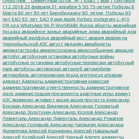
субботник"
"Цементный поток"
@
1 класс
1 мая
1 сентября
112
2018
23 февраля
31 декабря
5
5G
75-летие Победы
8
Марта
80 лет
80 лет Биробиджану
80_летие_Победы
85
лет ЕАО
85_лет_ЕАО
9 мая
Apple
Forbes
Instagram
L-410
QR-код
WhatsApp
Wi-Fi
WorldSkills Russia
аборты
аварийная
посадка
аварийное жилье
аварийные дома
аварийный дом
аварийный жилфонд
аварийный мост
авария
авария на
Чернобыльской АЭС
август
Авдалян
авиабилеты
авиакатастрофа
авиалесоохрана
авиасообщение
авиация
автобус
автобусная остановка
автобусные войны
автобусные остановки
автобусные перевозки
автобусный
парк
автобусы
автовокзал
автоклуб
автомобили
автомобиль
автоперевозки
Агада
агитпоезд
аграрии
адвокат
Адвокаты
административная комиссия
административная ответственность
административное
дело
администрация президента
азартные игры
азимут
АЗС
Акименко
активист
акция
акция протеста
Александр
Буксман
Александр Винников
Александр Головатый
Александр Золотухин
Александр Козлов
Александр
Левинталь
Александр Ливенталь
Александр Романов
Александр Соловьев
Александр Чаплыгин
Александра
Филиппова
Алексей Корниенко
Алексей Навальный
Алексей Хозяйский
Алексей Черный
Алеппо
алименты