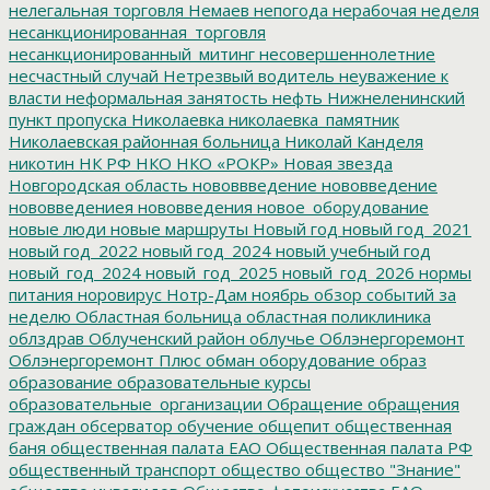
нелегальная торговля
Немаев
непогода
нерабочая неделя
несанкционированная_торговля
несанкционированный_митинг
несовершеннолетние
несчастный случай
Нетрезвый водитель
неуважение к
власти
неформальная занятость
нефть
Нижнеленинский
пункт пропуска
Николаевка
николаевка_памятник
Николаевская районная больница
Николай Канделя
никотин
НК РФ
НКО
НКО «РОКР»
Новая звезда
Новгородская область
нововвведение
нововведение
нововведениея
нововведения
новое_оборудование
новые люди
новые маршруты
Новый год
новый год_2021
новый год_2022
новый год_2024
новый учебный год
новый_год_2024
новый_год_2025
новый_год_2026
нормы
питания
норовирус
Нотр-Дам
ноябрь
обзор событий за
неделю
Областная больница
областная поликлиника
облздрав
Облученский район
облучье
Облэнергоремонт
Облэнергоремонт Плюс
обман
оборудование
образ
образование
образовательные курсы
образовательные_организации
Обращение
обращения
граждан
обсерватор
обучение
общепит
общественная
баня
общественная палата ЕАО
Общественная палата РФ
общественный транспорт
общество
общество "Знание"