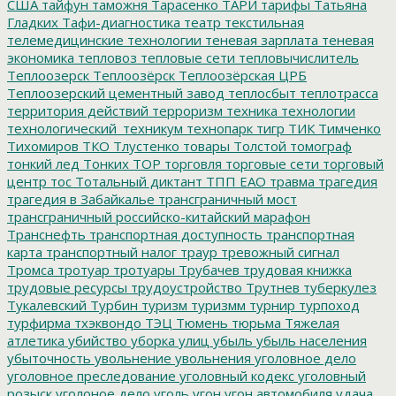
США
тайфун
таможня
Тарасенко
ТАРИ
тарифы
Татьяна
Гладких
Тафи-диагностика
театр
текстильная
телемедицинские технологии
теневая зарплата
теневая
экономика
тепловоз
тепловые сети
тепловычислитель
Теплоозерск
Теплоозёрск
Теплоозёрская ЦРБ
Теплоозерский цементный завод
теплосбыт
теплотрасса
территория действий
терроризм
техника
технологии
технологический_техникум
технопарк
тигр
ТИК
Тимченко
Тихомиров
ТКО
Тлустенко
товары
Толстой
томограф
тонкий лед
Тонких
ТОР
торговля
торговые сети
торговый
центр
тос
Тотальный диктант
ТПП ЕАО
травма
трагедия
трагедия в Забайкалье
трансграничный мост
трансграничный российско-китайский марафон
Транснефть
транспортная доступность
транспортная
карта
транспортный налог
траур
тревожный сигнал
Тромса
тротуар
тротуары
Трубачев
трудовая книжка
трудовые ресурсы
трудоустройство
Трутнев
туберкулез
Тукалевский
Турбин
туризм
туризмм
турнир
турпоход
турфирма
тхэквондо
ТЭЦ
Тюмень
тюрьма
Тяжелая
атлетика
убийство
уборка улиц
убыль
убыль населения
убыточность
увольнение
увольнения
уголовное дело
уголовное преследование
уголовный кодекс
уголовный
розыск
уголоное дело
уголь
угон
угон автомобиля
удача