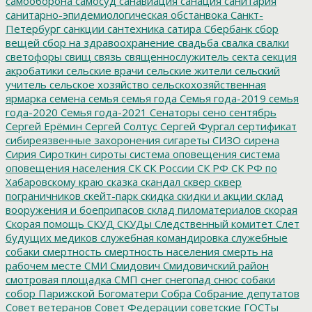
самооборона
самосуд
санавиация
санация
санитария
санитарно-эпидемиологическая обстанвока
Санкт-
Петербург
санкции
сантехника
сатира
Сбербанк
сбор
вещей
сбор на здравоохранение
свадьба
свалка
свалки
светофоры
свищ
связь
священнослужитель
секта
секция
акробатики
сельские врачи
сельские жители
сельский
учитель
сельское хозяйство
сельскохозяйственная
ярмарка
семена
семья
семья года
Семья года-2019
семья
года-2020
Семья года-2021
Сенаторы
сено
сентябрь
Сергей Ерёмин
Сергей Солтус
Сергей Фургал
сертификат
сибиреязвенные захоронения
сигареты
СИЗО
сирена
Сирия
Сироткин
сироты
система оповещения
система
оповещения населения
СК
СК России
СК РФ
СК РФ по
Хабаровскому краю
сказка
скандал
сквер
сквер
пограничников
скейт-парк
скидка
скидки и акции
склад
вооружения и боеприпасов
склад пиломатериалов
скорая
Скорая помощь
СКУД
СКУДы
Следственный комитет
Слет
будущих медиков
служебная командировка
служебные
собаки
смертность
смертность населения
смерть на
рабочем месте
СМИ
Смидович
Смидовичский район
смотровая площадка
СМП
снег
снегопад
снюс
собаки
собор Парижской Богоматери
Собра
Собрание депутатов
Совет ветеранов
Совет Федерации
советские ГОСТы