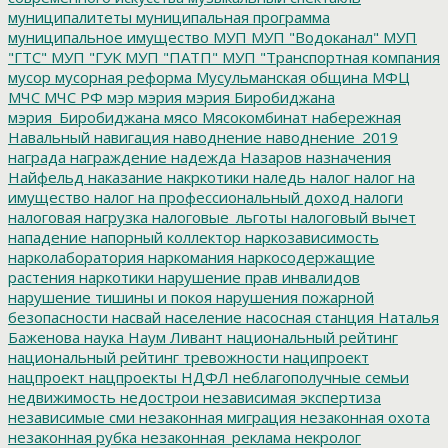
муниципалитеты
муниципальная программа
муниципальное имущество
МУП
МУП "Водоканал"
МУП
"ГТС"
МУП "ГУК
МУП "ПАТП"
МУП "Транспортная компания
мусор
мусорная реформа
Мусульманская община
МФЦ
МЧС
МЧС РФ
мэр
мэрия
мэрия Биробиджана
мэрия_Биробиджана
мясо
Мясокомбинат
набережная
Навальный
навигация
наводнение
наводнение_2019
награда
награждение
надежда
Назаров
назначения
Найфельд
наказание
накркотики
наледь
налог
налог на
имущество
налог на профессиональный доход
налоги
налоговая нагрузка
налоговые_льготы
налоговый вычет
нападение
напорный коллектор
наркозависимость
нарколаборатория
наркомания
наркосодержащие
растения
наркотики
нарушение прав инвалидов
нарушение тишины и покоя
нарушения пожарной
безопасности
насвай
население
насосная станция
Наталья
Баженова
наука
Наум Ливант
национальный рейтинг
национальный рейтинг тревожности
наципроект
нацпроект
нацпроекты
НДФЛ
неблагополучные семьи
недвижимость
недострои
независимая экспертиза
независимые сми
незаконная миграция
незаконная охота
незаконная рубка
незаконная_реклама
некролог