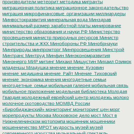
производители
метеорит
методика
мигранты
миграционная политика
миграционное законодательство
миграция
микрофинансовые_организации
миллиардеры
Минвостокразвития
минеральная вода
Минздрав
минимальный размер заработной платы
минирование
министерство образования и науки РФ
Министерство
просвещения
министр природных ресурсов
Министр
строительства и ЖКХ
Минобороны РФ
Минобрнауки
Минприроды
минпромторг
Минпросвещения
Минстрой
Минтранс
Минтруд
Минфин
Минэкономразвития
Минэнерго
МИР
митинг
Михаил Мишустин
Михаил Озимок
младенцы
Младушка
мнение
мнение_Кузовин
мнение_медицина
мнение_Райт
Мнение_Тиховский
мнение_экономика
мнения
многодетные семьи
многодетные_семьи
мобильная галерея
мобильная связь
мобильное приложение
модельная библиотека
Молодая
Гвардия
молодежный еврейский центр
молодежь
молоко
молочное скотоводство
МОМВД России
«Биробиджанский»
мониторинг
мониторинг цен
морг
морепродукты
Москва
Московское дело
мост
Мост в
Нижнеленинском
мотопомпа
мошенник
мошенники
мошенничество
МРОТ
мудрость
музей
музей
современного искусства
музыкальный спектакль