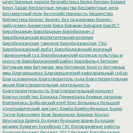
качественные дороги
безработица
белка
бензин
Беринг
Берл Лазар
бесплатные лекарства
Бессмертные дела
Бессмертный полк
бесхозяйственность
бешенство
библиотека
бизнес
бизнес без поддержки
бизнес-
омбудсмен
биометрия
Бира
Биракан
Бирария
БирЗСТ
Биробидажан
Биробиджан
Биробиджан-2
Биробиджанская воспитательная колония
Биробиджанская таможня
Биробиджанская ТЭЦ
Биробиджанский Арбат
Биробиджанский военный
гарнизонный суд
Биробиджанский колледж культуры и
искусств
Биробиджанский район
Бирофельд
биткоин
битумная яма
битумная_яма
битумное болото
битумные
ямы
Благовещенск
Благовещенский кафедральный собор
Благословенное
благотворитель года
благотворительная
акция
благотворительная деятельность
благотворительность
благотворительный концерт
благоустройство
Блокада Ленинграда
боевые патроны
боеприпасы
Бойцовский клуб
бокс
больница
большой
этнографический диктант
бомба
бомбоубежище
Борис
Титов
Борохович
брак
браконьер
Бридер
брусит
брусчатка
Брянск
Будукан
будущие врачи
будущие
медики
Бумагин
Бурейская ГЭС
буровзрывные работы
Бурятия
Бюджет
бюджет 2017
бюджет Биробиджана