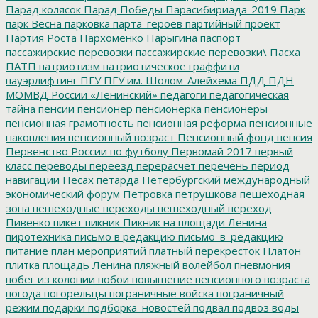
Парад колясок
Парад Победы
Парасибириада-2019
Парк
парк Весна
парковка
парта_героев
партийный проект
Партия Роста
Пархоменко
Парыгина
паспорт
пассажирские перевозки
пассажирские перевозки\
Пасха
ПАТП
патриотизм
патриотическое граффити
пауэрлифтинг
ПГУ
ПГУ им. Шолом-Алейхема
ПДД
ПДН
МОМВД России «Ленинский»
педагоги
педагогическая
тайна
пенсии
пенсионер
пенсионерка
пенсионеры
пенсионная грамотность
пенсионная реформа
пенсионные
накопления
пенсионный возраст
Пенсионный фонд
пенсия
Первенство России по футболу
Первомай 2017
первый
класс
переводы
переезд
перерасчет
перечень
период
навигации
Песах
петарда
Петербургский международный
экономический форум
Петровка
петрушкова
пешеходная
зона
пешеходные переходы
пешеходный переход
Пивенко
пикет
пикник
Пикник на площади Ленина
пиротехника
письмо в редакцию
письмо_в_редакцию
питание
план мероприятий
платный перекресток
Платон
плитка
площадь Ленина
пляжный волейбол
пневмония
побег из колонии
побои
повышение пенсионного возраста
погода
погорельцы
пограничные войска
пограничный
режим
подарки
подборка_новостей
подвал
подвоз воды