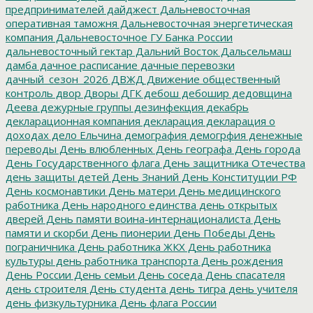
предпринимателей
дайджест
Дальневосточная
оперативная таможня
Дальневосточная энергетическая
компания
Дальневосточное ГУ Банка России
дальневосточный гектар
Дальний Восток
Дальсельмаш
дамба
дачное расписание
дачные перевозки
дачный_сезон_2026
ДВЖД
Движение общественный
контроль
двор
Дворы
ДГК
дебош
дебошир
дедовщина
Деева
дежурные группы
дезинфекция
декабрь
декларационная компания
декларация
декларация о
доходах
дело Ельчина
демография
демогрфия
денежные
переводы
День влюбленных
День географа
День города
День Государственного флага
День защитника Отечества
день защиты детей
День Знаний
День Конституции РФ
День космонавтики
День матери
День медицинского
работника
День народного единства
день открытых
дверей
День памяти воина-интернационалиста
День
памяти и скорби
День пионерии
День Победы
День
пограничника
День работника ЖКХ
День работника
культуры
день работника транспорта
День рождения
День России
День семьи
День соседа
День спасателя
день строителя
День студента
день тигра
день учителя
день физкультурника
День флага России