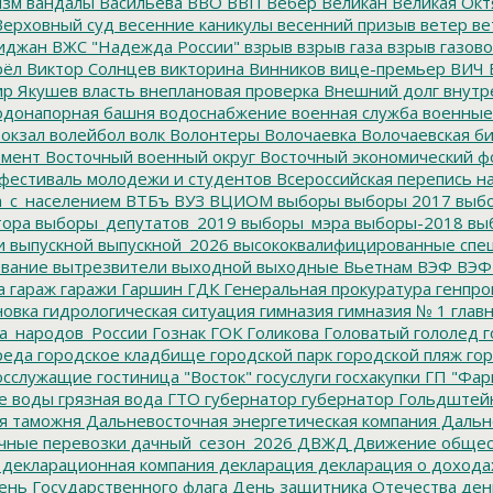
изм
вандалы
Васильева
ВВО
ВВП
Вебер
Великан
Великая Окт
ерховный суд
весенние каникулы
весенний призыв
ветер
ве
иджан
ВЖС "Надежда России"
взрыв
взрыв газа
взрыв газово
рёл
Виктор Солнцев
викторина
Винников
вице-премьер
ВИЧ
р Якушев
власть
внеплановая проверка
Внешний долг
внутр
донапорная башня
водоснабжение
военная служба
военные
окзал
волейбол
волк
Волонтеры
Волочаевка
Волочаевская б
емент
Восточный военный округ
Восточный экономический ф
фестиваль молодежи и студентов
Всероссийская перепись н
а_с_населением
ВТБъ
ВУЗ
ВЦИОМ
выборы
выборы 2017
выбо
тора
выборы_депутатов_2019
выборы_мэра
выборы-2018
вы
и
выпускной
выпускной_2026
высококвалифицированные спе
вание
вытрезвители
выходной
выходные
Вьетнам
ВЭФ
ВЭФ
а
гараж
гаражи
Гаршин
ГДК
Генеральная прокуратура
генпро
новка
гидрологическая ситуация
гимназия
гимназия № 1
глав
а_народов_России
Гознак
ГОК
Голикова
Головатый
гололед
г
реда
городское кладбище
городской парк
городской пляж
гор
осслужащие
гостиница "Восток"
госуслуги
госхакупки
ГП "Фар
е воды
грязная вода
ГТО
губернатор
губернатор Гольдштей
я таможня
Дальневосточная энергетическая компания
Дальне
чные перевозки
дачный_сезон_2026
ДВЖД
Движение общес
декларационная компания
декларация
декларация о дохода
нь Государственного флага
День защитника Отечества
ден