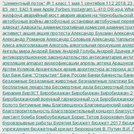
"Цементный поток"
@
1 класс
1 мая
1 сентября
112
2018
23 
85_лет_ЕАО
9 мая
Apple
Forbes
Instagram
L-410
QR-код
Wha
жилфонд
аварийный мост
авария
авария на Чернобыльской
автобусные войны
автобусные остановки
автобусные перев
адвокат
Адвокаты
административная комиссия
администрат
активист
акция
акция протеста
Александр Буксман
Александ
Александр Романов
Александр Соловьев
Александр Чаплыг
Алиса
алкоголизация
Алкоголь
алкогольная продукция
аллер
Ангелы мира
Андрей Бялик
Андрей Голубь
Андрей Драчев
А
антикоррупционное законодательство
антисанитария
анти
апелляция
аппарат видеофиксации
апрель
аптека
Арашуков
Артём Куликов
Архангельск
архив
архитектура
астероид
ас
бал
банк
банк "Открытие"
Банк России
банки
банкноты
банк
бездомные
бездомные животные
безналичные платежи
Бе
бесплатные лекарства
Бессмертные дела
Бессмертный пол
Бирария
БирЗСТ
Биробидажан
Биробиджан
Биробиджан-2
Биробиджанский военный гарнизонный суд
Биробиджанский
болото
битумные ямы
Благовещенск
Благовещенский кафе
благотворительность
благотворительный концерт
благоус
диктант
бомба
бомбоубежище
Борис Титов
Борохович
бра
буровзрывные работы
Бурятия
Бюджет
бюджет 2017
бюдж
учреждения
бюджетный кредит
бюрократия
В. Путин
В.И. 