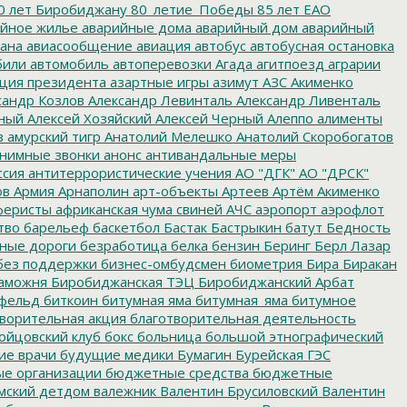
0 лет Биробиджану
80_летие_Победы
85 лет ЕАО
йное жилье
аварийные дома
аварийный дом
аварийный
ана
авиасообщение
авиация
автобус
автобусная остановка
били
автомобиль
автоперевозки
Агада
агитпоезд
аграрии
ция президента
азартные игры
азимут
АЗС
Акименко
сандр Козлов
Александр Левинталь
Александр Ливенталь
ный
Алексей Хозяйский
Алексей Черный
Алеппо
алименты
з
амурский тигр
Анатолий Мелешко
Анатолий Скоробогатов
нимные звонки
анонс
антивандальные меры
ссия
антитеррористические учения
АО "ДГК"
АО "ДРСК"
ов
Армия
Арнаполин
арт-объекты
Артеев
Артём Акименко
еристы
африканская чума свиней
АЧС
аэропорт
аэрофлот
тво
барельеф
баскетбол
Бастак
Бастрыкин
батут
Бедность
нные дороги
безработица
белка
бензин
Беринг
Берл Лазар
без поддержки
бизнес-омбудсмен
биометрия
Бира
Биракан
аможня
Биробиджанская ТЭЦ
Биробиджанский Арбат
фельд
биткоин
битумная яма
битумная_яма
битумное
ворительная акция
благотворительная деятельность
ойцовский клуб
бокс
больница
большой этнографический
е врачи
будущие медики
Бумагин
Бурейская ГЭС
е организации
бюджетные средства
бюджетные
мский детдом
валежник
Валентин Брусиловский
Валентин