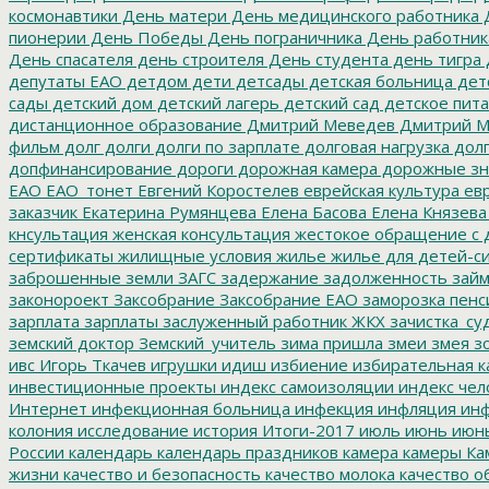
космонавтики
День матери
День медицинского работника
Д
пионерии
День Победы
День пограничника
День работник
День спасателя
день строителя
День студента
день тигра
депутаты ЕАО
детдом
дети
детсады
детская больница
дет
сады
детский дом
детский лагерь
детский сад
детское пит
дистанционное образование
Дмитрий Меведев
Дмитрий М
фильм
долг
долги
долги по зарплате
долговая нагрузка
долг
допфинансирование
дороги
дорожная камера
дорожные зн
ЕАО
ЕАО_тонет
Евгений Коростелев
еврейская культура
евр
заказчик
Екатерина Румянцева
Елена Басова
Елена Князева
кнсультация
женская консультация
жестокое обращение с 
сертификаты
жилищные условия
жилье
жилье для детей-с
заброшенные земли
ЗАГС
задержание
задолженность
зай
законороект
Заксобрание
Заксобрание ЕАО
заморозка пенс
зарплата
зарплаты
заслуженный работник ЖКХ
зачистка_су
земский доктор
Земский_учитель
зима пришла
змеи
змея
зо
ивс
Игорь Ткачев
игрушки
идиш
избиение
избирательная к
инвестиционные проекты
индекс самоизоляции
индекс чел
Интернет
инфекционная больница
инфекция
инфляция
инф
колония
исследование
история
Итоги-2017
июль
июнь
июн
России
календарь
календарь праздников
камера
камеры
Ка
жизни
качество и безопасность
качество молока
качество о