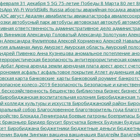
февраля
31 декабря
5
5G
75-летие Победы
8 Марта
80 лет
8
tsApp
Wi-Fi
WorldSkills Russia
аборты
аварийная посадка
авари
 АЭС
август
Авдалян
авиабилеты
авиакатастрофа
авиалесоохр
озки
автобусный парк
автобусы
автовокзал
автоклуб
автомо
ивная ответственность
административное дело
администра
р Винников
Александр Головатый
Александр Золотухин
Алек
ин
Александра Филиппова
Алексей Корниенко
Алексей Наваль
гия
альманах
Амур
Амурзет
Амурская область
Амурский поло
ндрей Пивенко
Анна Кузнецова
аномальное потепление
ано
террористическая безопасность
антитеррористическая коми
Арбат
Арена
аренда земли
арендная плата
арест
арест счет
трономия
асфальт
асфальтовое покрытие
Атлет
аудиенция
аф
овская карта
банковские_карты
банковский роуминг
банкротс
зопасное колесо-2019
безопасность
Безопасные и качестве
к
бесхозяйственность
бешенство
библиотека
бизнес
бизнес 
Биробиджанская воспитательная колония
Биробиджанская т
 колледж культуры и искусств
Биробиджанский район
Биро
дральный собор
Благословенное
благотворитель года
благот
тройство
Блокада Ленинграда
боевые патроны
боеприпасы
Б
к
браконьер
Бридер
брусит
брусчатка
Брянск
Будукан
будущи
ет Биробиджана
бюджетники
бюджетные деньги
бюджетны
Ленин
Вадим Зингман
вакцина
вакцинация
Валдгейм
Валдгей