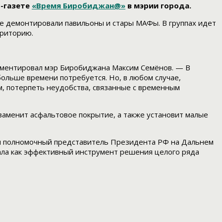
т-газете
«Время Биробиджан@»
в мэрии города.
же демонтировали павильоны и стары МАФы. В группах идет
рриторию.
омментировал мэр Биробиджана Максим Семёнов. — В
больше времени потребуется. Но, в любом случае,
м, потерпеть неудобства, связанные с временным
 заменит асфальтовое покрытие, а также установит малые
ал полномочный представитель Президента РФ на Дальнем
ала как эффективный инструмент решения целого ряда