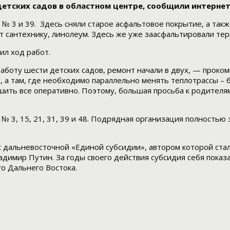
детских садов в областном центре, сообщили интерне
№ 3 и 39. Здесь сняли старое асфальтовое покрытие, а так
ют сантехнику, линолеум. Здесь же уже заасфальтировали те
ил ход работ.
аботу шести детских садов, ремонт начали в двух, — прок
 а там, где необходимо параллельно менять теплотрассы – 
шить все оперативно. Поэтому, большая просьба к родителя
№ 3, 15, 21, 31, 39 и 48. Подрядная организация полностью
х дальневосточной «Единой субсидии», автором которой ст
димир Путин. За годы своего действия субсидия себя показ
о Дальнего Востока.