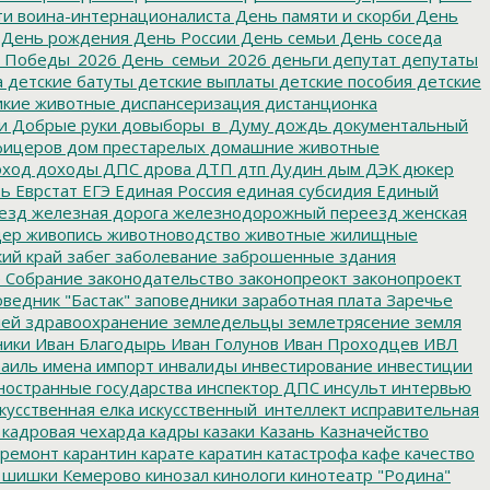
и воина-интернационалиста
День памяти и скорби
День
День рождения
День России
День семьи
День соседа
_Победы_2026
День_семьи_2026
деньги
депутат
депутаты
а
детские батуты
детские выплаты
детские пособия
детские
кие животные
диспансеризация
дистанционка
и
Добрые руки
довыборы_в_Думу
дождь
документальный
фицеров
дом престарелых
домашние животные
ход
доходы
ДПС
дрова
ДТП
дтп
Дудин
дым
ДЭК
дюкер
ть
Еврстат
ЕГЭ
Единая Россия
единая субсидия
Единый
езд
железная дорога
железнодорожный переезд
женская
дер
живопись
животноводство
животные
жилищные
ий край
забег
заболевание
заброшенные здания
 Собрание
законодательство
законопреокт
законопроект
ведник "Бастак"
заповедники
заработная плата
Заречье
лей
здравоохранение
земледельцы
землетрясение
земля
ники
Иван Благодырь
Иван Голунов
Иван Проходцев
ИВЛ
аиль
имена
импорт
инвалиды
инвестирование
инвестиции
остранные государства
инспектор ДПС
инсульт
интервью
кусственная елка
искусственный_интеллект
исправительная
кадровая чехарда
кадры
казаки
Казань
Казначейство
ремонт
карантин
карате
каратин
катастрофа
кафе
качество
 шишки
Кемерово
кинозал
кинологи
кинотеатр "Родина"