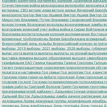
Коровин
Валентина Матвиенко
Валерий Дранников
вандал
Отечественная война
велодорожка
велопробег
велосипед
В
ветераны_СВО
ветхие дома
ветхое жилье
Вечерний Бироб
видеорегистратор
Виктор Ишавев
Виктор Ишаев
Виктор О
Мишустин
Владимир Путин
Владимир Сахаровский
Владими
водоисточник
Водоканал
водолазы
водоналивные дамбы
во
возгорание
воинский учет
война
война в Сирии
Войтенков
в
Воропаева
воспитательная колония
воспоминания
Востокц
временные трубопроводы
Время Биробиджана
всемирный 
Всероссийский день ходьбы
Всероссийский конкурс
встреч
выборы_2019
выборы_2021
выборы_2026
выборы_губерна
выпас скота
выплата
выплаты
выплаты за урожай
выпускник
выставка-ярмарка
высшее образование
высшее самообразо
газификация ЕАО
Галина Кашапова
Галина Соколова
Галушк
Гигант
гидрозащитные сооружения
гидрологическая обста
педагога и наставника
Год семьи
Год экологии
Год_единств
Гордума
горки
горки на Арбате
городская Дума
городская с
госархив
госдолг
Госдума
госжилинспекция
господдержка
г
график работы
Григорий Волохов
Грипп
Грудинин
грунтовы
предпринимателей
дайджест
Дальневосточная оперативна
Дальний Восток
Дальсельмаш
дамба
дачное расписание
да
дедовщина
Деева
дежурные группы
дезинфекция
декабрь
переводы
День влюбленных
День географа
День города
Де