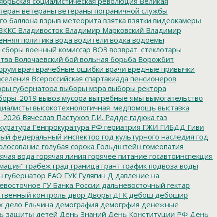
ябрьская социалистическая революция
Великая
теран
ветераны
ветераны пограничной службы
го баллона
взрыв метеорита
взятка
взятки
видеокамеры
ВККС
Владивосток
Владимир Марковский
Владимир
енняя политика
вода
водители
водка
водоемы
 сборы
военный комиссар
ВОЗ
возврат_стеклотары
итва
Волочаевский бой
вольная борьба
Ворожбит
орум
врач
врачебные ошибки
врачи
вредные привычки
аселения
Всероссийская спартакиада пенсионеров
ры губернатора
выборы мэра
выборы ректора
боры-2019
вывоз мусора
выгребные ямы
вымогательство
циалисты
высокотехнологичная_медпомощь
выставка
_2026
Вячеслав Пастухов
Г.И. Радде
гадюка
газ
куратура
Генпрокуратура РФ
гериатрия
ГЖИ
ГИБДД
Гиви
ный федеральный инспектор
год культурного наследия
год
олосование
голубая сорока
Гольдштейн
гомеопатия
ячая вода
горячая линия
горячее питание
госавтоинспекция
мация"
грабеж
град
граница
грант
график подвоза воды
н
губернатор ЕАО
ГУК
Гулягин
Д
давление на
восточное ГУ Банка России
дальневосточный гектар
твенный контроль
двор
Дворы
ДГК
дебош
дебошир
х
дело Ельчина
демография
демогрфия
денежные
ь защиты детей
День Знаний
День Конституции РФ
День