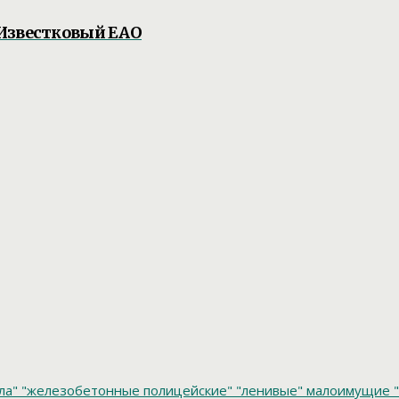
 Известковый ЕАО
ла"
"железобетонные полицейские"
"ленивые" малоимущие
"