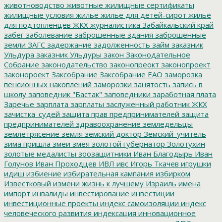
животноводство
животные
жилищные сертификаты
жилищные условия
жилье
жилье для детей-сирот
жильё
для подтопленцев
ЖКХ
журналистика
Забайкальский край
забег
заболевание
заброшенные здания
заброшенные
земли
ЗАГС
задержание
задолженность
займ
заказник
Ульдура
заказник Ульдуры
закон
Законодательное
Собрание
законодательство
законопреокт
законопроект
законороект
Заксобрание
Заксобрание ЕАО
заморозка
пенсионных накоплений
заморозки
занятость
запись в
школу
заповедник "Бастак"
заповедники
заработная плата
Заречье
зарплата
зарплаты
заслуженный работник ЖКХ
зачистка_судей
защита прав предпринимателей
защита
предпринимателей
здравоохранение
земледельцы
землетрясение
земля
земский доктор
Земский_учитель
зима пришла
змеи
змея
золотой губернатор
Золотухин
золотые медалисты
зоозащитники
Иван Благодырь
Иван
Голунов
Иван Проходцев
ИВЛ
ивс
Игорь Ткачев
игрушки
идиш
избиение
избирательная кампания
избирком
Известковый
измени жизнь к лучшему
Израиль
имена
импорт
инвалиды
инвестирование
инвестиции
инвестиционные проекты
индекс самоизоляции
индекс
человеческого развития
индексация
инновационное