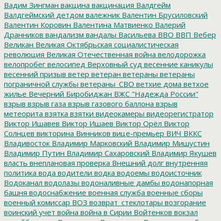
Вадим Зингман
вакцина
вакцинация
Валдгейм
Валдгеймский детдом
валежник
Валентин Брусиловский
Валентин Коровин
Валентина Матвиенко
Валерий
Дранников
вандализм
вандалы
Васильева
ВВО
ВВП
Вебер
Великан
Великая Октябрьская социалистическая
революция
Великая Отечественная война
велодорожка
велопробег
велосипед
Верховный суд
весенние каникулы
весенний призыв
ветер
ветеран
ветераны
ветераны
пограничной службы
ветераны_СВО
ветхие дома
ветхое
жилье
Вечерний Биробиджан
ВЖС "Надежда России"
взрыв
взрыв газа
взрыв газового баллона
взрыв
метеорита
взятка
взятки
видеокамеры
видеорегистратор
Виктор Ишавев
Виктор Ишаев
Виктор Орёл
Виктор
Солнцев
викторина
Винников
вице-премьер
ВИЧ
ВККС
Владивосток
Владимир Марковский
Владимир Мишустин
Владимир Путин
Владимир Сахаровский
Владимир Якушев
власть
внеплановая проверка
Внешний долг
внутренняя
политика
вода
водители
водка
водоемы
водоисточник
Водоканал
водолазы
водоналивные дамбы
водонапорная
башня
водоснабжение
военная служба
военные сборы
военный комиссар
ВОЗ
возврат_стеклотары
возгорание
воинский учет
война
война в Сирии
Войтенков
вокзал