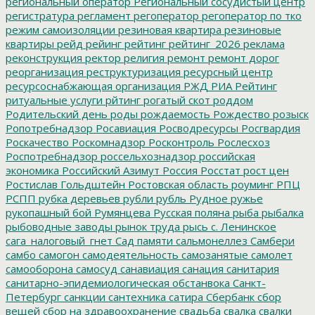
региональный оператор
Региональный сосудистый центр
регистратура
регламент
регоператор
регоператор по тко
режим самоизоляции
резиновая квартира
резиновые
квартиры
рейд
рейинг
рейтинг
рейтинг_2026
реклама
реконструкция
ректор
религия
ремонт
ремонт дорог
реорганизация
реструктуризация
ресурсный центр
ресурсоснабжающая организация
РЖД
РИА Рейтинг
ритуальные услуги
рйтинг
рогатый скот
роддом
Родительский день
роды
рождаемость
Рождество
розыск
Ропотребнадзор
Росавиация
Росводресурсы
Росгвардия
Роскачество
Роскомнадзор
Росконтроль
Рослесхоз
Роспотребнадзор
россельхознадзор
российская
экономика
Российский Азимут
Россия
Росстат
рост цен
Ростислав Гольдштейн
Ростовская область
роуминг
РПЦ
РСПП
рубка деревьев
рубли
рубль
Рудное
ружье
рукопашный бой
Румянцева
Русская поляна
рыба
рыбалка
рыбоводные заводы
рынок труда
рысь
с. Ленинское
сага_налоговый_гнет
Сад памяти
сальмонеллез
Самбери
самбо
самогон
самодеятельность
самозанятые
самолет
самооборона
самосуд
санавиация
санация
санитария
санитарно-эпидемиологическая обстанвока
Санкт-
Петербург
санкции
сантехника
сатира
Сбербанк
сбор
вещей
сбор на здравоохранение
свадьба
свалка
свалки