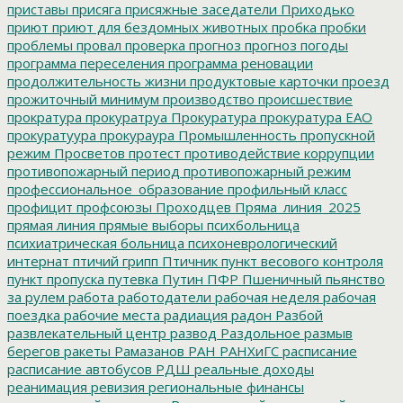
приставы
присяга
присяжные заседатели
Приходько
приют
приют для бездомных животных
пробка
пробки
проблемы
провал
проверка
прогноз
прогноз погоды
программа переселения
программа реновации
продолжительность жизни
продуктовые карточки
проезд
прожиточный минимум
производство
происшествие
прократура
прокуратруа
Прокуратура
прокуратура ЕАО
прокуратуура
прокураура
Промышленность
пропускной
режим
Просветов
протест
противодействие коррупции
противопожарный период
противопожарный режим
профессиональное_образование
профильный класс
профицит
профсоюзы
Проходцев
Пряма_линия_2025
прямая линия
прямые выборы
психбольница
психиатрическая больница
психоневрологический
интернат
птичий грипп
Птичник
пункт весового контроля
пункт пропуска
путевка
Путин
ПФР
Пшеничный
пьянство
за рулем
работа
работодатели
рабочая неделя
рабочая
поездка
рабочие места
радиация
радон
Разбой
развлекательный центр
развод
Раздольное
размыв
берегов
ракеты
Рамазанов
РАН
РАНХиГС
расписание
расписание автобусов
РДШ
реальные доходы
реанимация
ревизия
региональные финансы