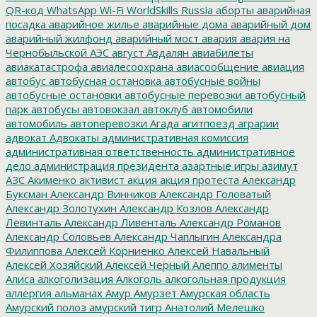
QR-код
WhatsApp
Wi-Fi
WorldSkills Russia
аборты
аварийная
посадка
аварийное жилье
аварийные дома
аварийный дом
аварийный жилфонд
аварийный мост
авария
авария на
Чернобыльской АЭС
август
Авдалян
авиабилеты
авиакатастрофа
авиалесоохрана
авиасообщение
авиация
автобус
автобусная остановка
автобусные войны
автобусные остановки
автобусные перевозки
автобусный
парк
автобусы
автовокзал
автоклуб
автомобили
автомобиль
автоперевозки
Агада
агитпоезд
аграрии
адвокат
Адвокаты
административная комиссия
административная ответственность
административное
дело
администрация президента
азартные игры
азимут
АЗС
Акименко
активист
акция
акция протеста
Александр
Буксман
Александр Винников
Александр Головатый
Александр Золотухин
Александр Козлов
Александр
Левинталь
Александр Ливенталь
Александр Романов
Александр Соловьев
Александр Чаплыгин
Александра
Филиппова
Алексей Корниенко
Алексей Навальный
Алексей Хозяйский
Алексей Черный
Алеппо
алименты
Алиса
алкоголизация
Алкоголь
алкогольная продукция
аллергия
альманах
Амур
Амурзет
Амурская область
Амурский полоз
амурский тигр
Анатолий Мелешко