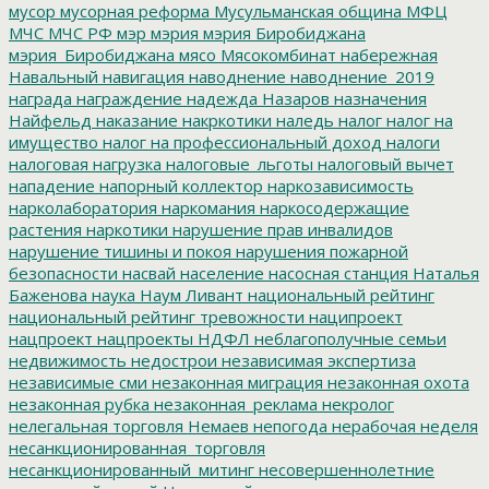
мусор
мусорная реформа
Мусульманская община
МФЦ
МЧС
МЧС РФ
мэр
мэрия
мэрия Биробиджана
мэрия_Биробиджана
мясо
Мясокомбинат
набережная
Навальный
навигация
наводнение
наводнение_2019
награда
награждение
надежда
Назаров
назначения
Найфельд
наказание
накркотики
наледь
налог
налог на
имущество
налог на профессиональный доход
налоги
налоговая нагрузка
налоговые_льготы
налоговый вычет
нападение
напорный коллектор
наркозависимость
нарколаборатория
наркомания
наркосодержащие
растения
наркотики
нарушение прав инвалидов
нарушение тишины и покоя
нарушения пожарной
безопасности
насвай
население
насосная станция
Наталья
Баженова
наука
Наум Ливант
национальный рейтинг
национальный рейтинг тревожности
наципроект
нацпроект
нацпроекты
НДФЛ
неблагополучные семьи
недвижимость
недострои
независимая экспертиза
независимые сми
незаконная миграция
незаконная охота
незаконная рубка
незаконная_реклама
некролог
нелегальная торговля
Немаев
непогода
нерабочая неделя
несанкционированная_торговля
несанкционированный_митинг
несовершеннолетние