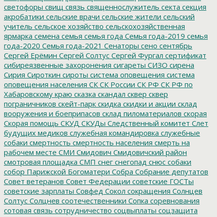
светофоры
свищ
связь
священнослужитель
секта
секция
акробатики
сельские врачи
сельские жители
сельский
учитель
сельское хозяйство
сельскохозяйственная
ярмарка
семена
семья
семья года
Семья года-2019
семья
года-2020
Семья года-2021
Сенаторы
сено
сентябрь
Сергей Ерёмин
Сергей Солтус
Сергей Фургал
сертификат
сибиреязвенные захоронения
сигареты
СИЗО
сирена
Сирия
Сироткин
сироты
система оповещения
система
оповещения населения
СК
СК России
СК РФ
СК РФ по
Хабаровскому краю
сказка
скандал
сквер
сквер
пограничников
скейт-парк
скидка
скидки и акции
склад
вооружения и боеприпасов
склад пиломатериалов
скорая
Скорая помощь
СКУД
СКУДы
Следственный комитет
Слет
будущих медиков
служебная командировка
служебные
собаки
смертность
смертность населения
смерть на
рабочем месте
СМИ
Смидович
Смидовичский район
смотровая площадка
СМП
снег
снегопад
снюс
собаки
собор Парижской Богоматери
Собра
Собрание депутатов
Совет ветеранов
Совет Федерации
советские ГОСТы
советские зарплаты
Совфед
Сокол
сокращения
Солнцев
Солтус
Солцнев
соотечественники
Сопка
соревнования
сотовая связь
сотрудничество
соцвыплаты
соцзащита