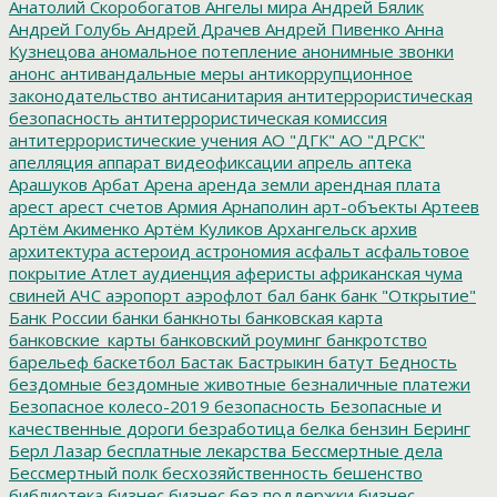
Анатолий Скоробогатов
Ангелы мира
Андрей Бялик
Андрей Голубь
Андрей Драчев
Андрей Пивенко
Анна
Кузнецова
аномальное потепление
анонимные звонки
анонс
антивандальные меры
антикоррупционное
законодательство
антисанитария
антитеррористическая
безопасность
антитеррористическая комиссия
антитеррористические учения
АО "ДГК"
АО "ДРСК"
апелляция
аппарат видеофиксации
апрель
аптека
Арашуков
Арбат
Арена
аренда земли
арендная плата
арест
арест счетов
Армия
Арнаполин
арт-объекты
Артеев
Артём Акименко
Артём Куликов
Архангельск
архив
архитектура
астероид
астрономия
асфальт
асфальтовое
покрытие
Атлет
аудиенция
аферисты
африканская чума
свиней
АЧС
аэропорт
аэрофлот
бал
банк
банк "Открытие"
Банк России
банки
банкноты
банковская карта
банковские_карты
банковский роуминг
банкротство
барельеф
баскетбол
Бастак
Бастрыкин
батут
Бедность
бездомные
бездомные животные
безналичные платежи
Безопасное колесо-2019
безопасность
Безопасные и
качественные дороги
безработица
белка
бензин
Беринг
Берл Лазар
бесплатные лекарства
Бессмертные дела
Бессмертный полк
бесхозяйственность
бешенство
библиотека
бизнес
бизнес без поддержки
бизнес-