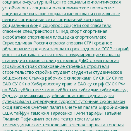
социально-культурный центр
социально-политическая
устойчивость
социально-экономическое положение
социальное питание
социальные выплаты
социальные
пенсии
социальные сети
социальный контракт
Социальный фонд
соцопрос
соцсети
соя
спасатели
спасение
спецтранспорт
СПИД
спорт
спортивная
акробатика
спортивная площадка
спорткомплекс
Справедливая Россия
справка
справки
СПЧ
среднее
образование
средняя зарплата
срок годности
СССР
старый
мост
статистика
статья
стела
стимулирующие выплаты
стипендия
стихия
столица
столица ДфО
стоматология
страйкбол
страх
страхование
стрельба
строители
строительство
стройка
студент
студенты
студенческое
общежитие
Стычка рабочих с силовиками
СУ СК
СУ СК по
ЕАО
СУ СК по Хабаровскому краю и ЕАО
су ск рф
СУ СК РФ
по ЕАО
субботнее чтиво
субботник
субсидии
субсидия
суд
Суд
суд присяжных
судебные приставы
судьи
судья
суперасфальт
суперлуние
суррогат
суточные
сухой закон
сход вагонов
Счетная палата
Счетная палата Биробиджана
США
тайфун
таможня
Тарасенко
ТАРИ
тарифы
Татьяна
Гладких
Тафи-диагностика
театр
текстильная
телемедицинские технологии
теневая зарплата
теневая
экономика
тепловоз
тепловые сети
тепловычислитель