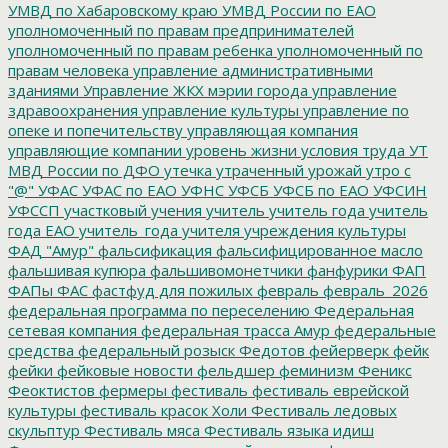
УМВД по Хабаровскому краю
УМВД России по ЕАО
уполномоченный по правам предпринимателей
уполномоченный по правам ребенка
уполномоченный по
правам человека
управление административными
зданиями
Управление ЖКХ мэрии города
управление
здравоохранения
управление культуры
управление по
опеке и попечительству
управляющая компания
управляющие компании
уровень жизни
условия труда
УТ
МВД России по ДФО
утечка
утраченный урожай
утро с
"@"
УФАС
УФАС по ЕАО
УФНС
УФСБ
УФСБ по ЕАО
УФСИН
УФССП
участковый
учения
учитель
учитель года
учитель
года ЕАО
учитель_года
учителя
учреждения культуры
ФАД "Амур"
фальсификация
фальсифицированное масло
фальшивая купюра
фальшивомонетчики
фанфурики
ФАП
ФАПы
ФАС
фастфуд для пожилых
февраль
февраль_2026
федеральная программа по переселению
Федеральная
сетевая компания
федеральная трасса Амур
федеральные
средства
федеральный розыск
Федотов
фейерверк
фейк
фейки
фейковые новости
фельдшер
феминизм
Феникс
Феоктистов
фермеры
фестиваль
фестиваль еврейской
культуры
фестиваль красок Холи
Фестиваль ледовых
скульптур
Фестиваль мяса
Фестиваль языка идиш