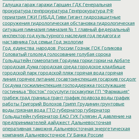
Галушка
гараж
гаражи
Гаршин
ГДК
Генеральная
прокуратура
генпрокуратура
Генпрокуратура РФ
гериатрия
ГЖИ
ГИБДД
Гиви
Гигант
гидрозащитные
сооружения
гидрологическая обстановка
гидрологическая
ситуация
гимназия
гимназия № 1
главный федеральный
инспектор
год культурного наследия
год педагога и
наставника
Год семьи
Год экологии
Год_единства_народов_России
Гознак
ГОК
Голикова
Головатый
гололед
голосование
голубая сорока
Гольдштейн
гомеопатия
Гордума
горки
горки на Арбате
городская Дума
городская среда
городское кладбище
городской парк
городской пляж
горячая вода
горячая
линия
горячее питание
госавтоинспекция
госархив
госдолг
Госдума
госжилинспекция
господдержка
госслужащие
гостиница "Восток"
госуслуги
госхакупки
ГП "Фармация"
грабеж
град
граница
грант
график подвоза воды
график
работы
Григорий Волохов
Грипп
Грудинин
грунтовые
воды
грязная вода
ГТО
губернатор
губернатор
Гольдштейн
губернатор ЕАО
ГУК
Гулягин
Д
давление на
предпринимателей
дайджест
Дальневосточная
оперативная таможня
Дальневосточная энергетическая
компания
Дальневосточное ГУ Банка России