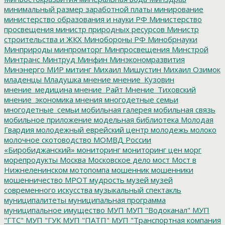
минимальный размер заработной платы
минирование
министерство образования и науки РФ
Министерство
просвещения
министр природных ресурсов
Министр
строительства и ЖКХ
Минобороны РФ
Минобрнауки
Минприроды
минпромторг
Минпросвещения
Минстрой
Минтранс
Минтруд
Минфин
Минэкономразвития
Минэнерго
МИР
митинг
Михаил Мишустин
Михаил Озимок
младенцы
Младушка
мнение
мнение_Кузовин
мнение_медицина
мнение_Райт
Мнение_Тиховский
мнение_экономика
мнения
многодетные семьи
многодетные_семьи
мобильная галерея
мобильная связь
мобильное приложение
модельная библиотека
Молодая
Гвардия
молодежный еврейский центр
молодежь
молоко
молочное скотоводство
МОМВД России
«Биробиджанский»
мониторинг
мониторинг цен
морг
морепродукты
Москва
Московское дело
мост
Мост в
Нижнеленинском
мотопомпа
мошенник
мошенники
мошенничество
МРОТ
мудрость
музей
музей
современного искусства
музыкальный спектакль
муниципалитеты
муниципальная программа
муниципальное имущество
МУП
МУП "Водоканал"
МУП
"ГТС"
МУП "ГУК
МУП "ПАТП"
МУП "Транспортная компания