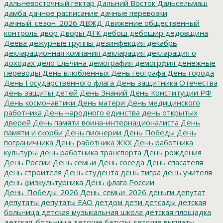
дальневосточный гектар
Дальний Восток
Дальсельмаш
дамба
дачное расписание
дачные перевозки
дачный_сезон_2026
ДВЖД
Движение общественный
контроль
двор
Дворы
ДГК
дебош
дебошир
дедовщина
Деева
дежурные группы
дезинфекция
декабрь
декларационная компания
декларация
декларация о
доходах
дело Ельчина
демография
демогрфия
денежные
переводы
День влюбленных
День географа
День города
День Государственного флага
День защитника Отечества
день защиты детей
День Знаний
День Конституции РФ
День космонавтики
День матери
День медицинского
работника
День народного единства
день открытых
дверей
День памяти воина-интернационалиста
День
памяти и скорби
День пионерии
День Победы
День
пограничника
День работника ЖКХ
День работника
культуры
день работника транспорта
День рождения
День России
День семьи
День соседа
День спасателя
день строителя
День студента
день тигра
день учителя
день физкультурника
День флага России
День_Победы_2026
День_семьи_2026
деньги
депутат
депутаты
депутаты ЕАО
детдом
дети
детсады
детская
больница
детская музыкальная школа
детская площадка
детская_больница
детские батуты
детские выплаты