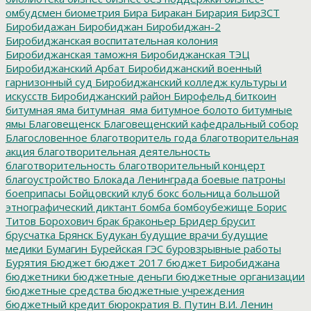
омбудсмен
биометрия
Бира
Биракан
Бирария
БирЗСТ
Биробидажан
Биробиджан
Биробиджан-2
Биробиджанская воспитательная колония
Биробиджанская таможня
Биробиджанская ТЭЦ
Биробиджанский Арбат
Биробиджанский военный
гарнизонный суд
Биробиджанский колледж культуры и
искусств
Биробиджанский район
Бирофельд
биткоин
битумная яма
битумная_яма
битумное болото
битумные
ямы
Благовещенск
Благовещенский кафедральный собор
Благословенное
благотворитель года
благотворительная
акция
благотворительная деятельность
благотворительность
благотворительный концерт
благоустройство
Блокада Ленинграда
боевые патроны
боеприпасы
Бойцовский клуб
бокс
больница
большой
этнографический диктант
бомба
бомбоубежище
Борис
Титов
Борохович
брак
браконьер
Бридер
брусит
брусчатка
Брянск
Будукан
будущие врачи
будущие
медики
Бумагин
Бурейская ГЭС
буровзрывные работы
Бурятия
Бюджет
бюджет 2017
бюджет Биробиджана
бюджетники
бюджетные деньги
бюджетные организации
бюджетные средства
бюджетные учреждения
бюджетный кредит
бюрократия
В. Путин
В.И. Ленин