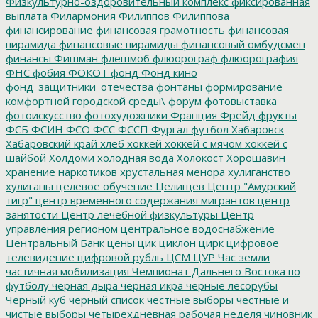
Физкультурно-оздоровительный комплекс
фиксированная
выплата
Филармония
Филиппов
Филиппова
финансирование
финансовая грамотность
финансовая
пирамида
финансовые пирамиды
финансовый омбудсмен
финансы
Фишман
флешмоб
флюорограф
флюорография
ФНС
фобия
ФОКОТ
фонд
Фонд кино
фонд_защитники_отечества
фонтаны
формирование
комфортной городской среды\
форум
фотовыставка
фотоискусство
фотохудожники
Франция
Фрейд
фрукты
ФСБ
ФСИН
ФСО
ФСС
ФССП
Фургал
футбол
Хабаровск
Хабаровский край
хлеб
хоккей
хоккей с мячом
хоккей с
шайбой
Холдоми
холодная вода
Холокост
Хорошавин
хранение наркотиков
хрустальная менора
хулиганство
хулиганы
целевое обучение
Целищев
Центр "Амурский
тигр"
центр временного содержания мигрантов
центр
занятости
Центр лечебной физкультуры
Центр
управления регионом
центральное водоснабжение
Центральный Банк
цены
цик
циклон
цирк
цифровое
телевидение
цифровой рубль
ЦСМ
ЦУР
Час земли
частичная мобилизация
Чемпионат Дальнего Востока по
футболу
черная дыра
черная икра
черные лесорубы
Черный куб
черный список
честные выборы
честные и
чистые выборы
четырехдневная рабочая неделя
чиновник