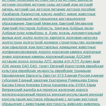
детские пособия
детские сады
детский дом
детский
лагерь
детский сад
детское питание
детское пособие
Джабаров
Джанхотов
дзюдо
диабет
дикие животные
диспансеризация
дистанционка
дистанционное
образование
Дмитрий Меведев
Дмитрий Медведев
Дмитрий Нестеров
Доблесть_Хингана
Добрые люди
Добрые руки
довыборы_в_Думу
дождь
документальный
фильм
долг
долги
долги по зарплате
долговая нагрузка
долгострои
долгострой
долевое строительство
должники
дом офицеров
дом престарелых
домашние животные
допфинансирование
дороги
дорожная камера
дорожные
знаки
дорожные камеры
дорожный радар
ДОСААФ
дотации
доход
доходы
ДПС
дрова
дтп
ДТП
Дудин
дым
ДЭК
дюкер
ЕАО
ЕАО_тонет
Евгений Коростелев
еврейская
культура
еврейская_мудрость
еврейские традиции
Евровидение
Евросеть
Еврстат
ЕГЭ
Единая Россия
единая
субсидия
Единый заказчик
Екатерина Румянцева
Елена
Басова
Елена Князева
Елена Хахалева
ель
ЕНВД
Ефим
Вепринский
жалоба
жд переезд
железная дорога
железнодорожный переезд
женская кнсультация
женская
консультация
жестокое обращение с детьми
жестокое
обращение с животными
жестокость
живодер
живопись