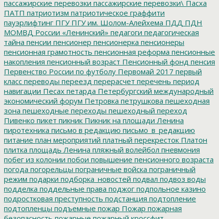
пассажирские перевозки
пассажирские перевозки\
Пасха
ПАТП
патриотизм
патриотическое граффити
пауэрлифтинг
ПГУ
ПГУ им. Шолом-Алейхема
ПДД
ПДН
МОМВД России «Ленинский»
педагоги
педагогическая
тайна
пенсии
пенсионер
пенсионерка
пенсионеры
пенсионная грамотность
пенсионная реформа
пенсионные
накопления
пенсионный возраст
Пенсионный фонд
пенсия
Первенство России по футболу
Первомай 2017
первый
класс
переводы
переезд
перерасчет
перечень
период
навигации
Песах
петарда
Петербургский международный
экономический форум
Петровка
петрушкова
пешеходная
зона
пешеходные переходы
пешеходный переход
Пивенко
пикет
пикник
Пикник на площади Ленина
пиротехника
письмо в редакцию
письмо_в_редакцию
питание
план мероприятий
платный перекресток
Платон
плитка
площадь Ленина
пляжный волейбол
пневмония
побег из колонии
побои
повышение пенсионного возраста
погода
погорельцы
пограничные войска
пограничный
режим
подарки
подборка_новостей
подвал
подвоз воды
подделка
поддельные права
поджог
подпольное казино
подростковая преступность
подстанция
подтопление
подтопленцы
подъемные
пожар
Пожар
пожарная
безопасность
пожарные
пожарный кроссфит