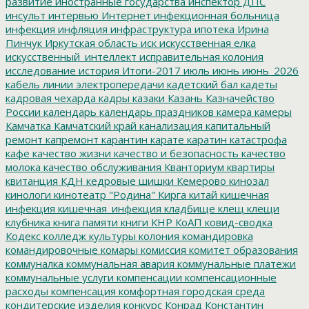
развитие
иностранные государства
инспектор ДПС
инсульт
интервью
Интернет
инфекционная больница
инфекция
инфляция
инфраструктура
ипотека
Ирина
Пинчук
Иркутская область
иск
искусственная елка
искусственный_интеллект
исправительная колония
исследование
история
Итоги-2017
июль
июнь
июнь_2026
кабель линии электропередачи
кадетский бал
кадеты
кадровая чехарда
кадры
казаки
Казань
Казначейство
России
календарь
календарь праздников
камера
камеры
Камчатка
Камчатский край
канализация
капитальный
ремонт
капремонт
карантин
карате
каратин
катастрофа
кафе
качество жизни
качество и безопасность
качество
молока
качество обслуживания
Кванториум
квартиры
квитанция
КДН
кедровые шишки
Кемерово
кинозал
кинологи
кинотеатр "Родина"
Кирга
китай
кишечная
инфекция
кишечная_инфекция
кладбище
клещ
клещи
клубника
книга памяти
книги
КНР
КоАП
ковид-сводка
Кодекс
колледж культуры
колония
командировка
командировочные
комары
комиссия
комитет образования
коммуналка
коммунальная авария
коммунальные платежи
коммунальные услуги
компенсации
компенсационные
расходы
компенсация
комфортная городская среда
кондитерские изделия
конкурс
Конрад
Константин