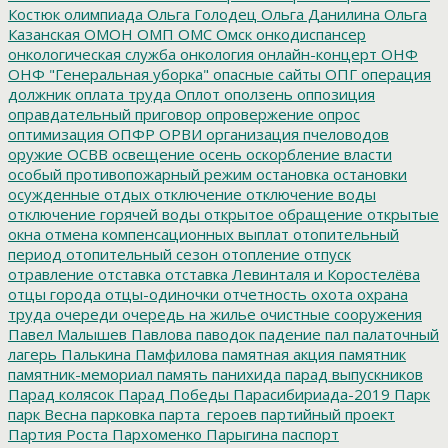
Костюк
олимпиада
Ольга Голодец
Ольга Данилина
Ольга
Казанская
ОМОН
ОМП
ОМС
Омск
онкодиспансер
онкологическая служба
онкология
онлайн-концерт
ОНФ
ОНФ "Генеральная уборка"
опасные сайты
ОПГ
операция
должник
оплата труда
Оплот
оползень
оппозиция
оправдательный приговор
опровержение
опрос
оптимизация
ОПФР
ОРВИ
организация пчеловодов
оружие
ОСВВ
освещение
осень
оскорбление власти
особый противопожарный режим
остановка
остановки
осужденные
отдых
отключение
отключение воды
отключение горячей воды
открытое обращение
открытые
окна
отмена компенсационных выплат
отопительный
период
отопительный сезон
отопление
отпуск
отравление
отставка
отставка Левинталя и Коростелёва
отцы города
отцы-одиночки
отчетность
охота
охрана
труда
очереди
очередь на жилье
очистные сооружения
Павел Малышев
Павлова
паводок
падение
пал
палаточный
лагерь
Палькина
Памфилова
памятная акция
памятник
памятник-мемориал
память
панихида
парад выпускников
Парад колясок
Парад Победы
Парасибириада-2019
Парк
парк Весна
парковка
парта_героев
партийный проект
Партия Роста
Пархоменко
Парыгина
паспорт