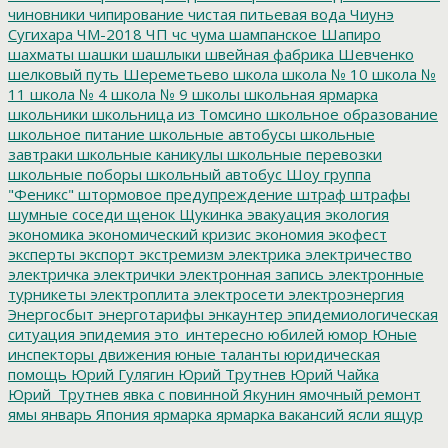
чиновники
чипирование
чистая питьевая вода
Чиунэ
Сугихара
ЧМ-2018
ЧП
чс
чума
шампанское
Шапиро
шахматы
шашки
шашлыки
швейная фабрика
Шевченко
шелковый путь
Шереметьево
школа
школа № 10
школа №
11
школа № 4
школа № 9
школы
школьная ярмарка
школьники
школьница из Томсино
школьное образование
школьное питание
школьные автобусы
школьные
завтраки
школьные каникулы
школьные перевозки
школьные поборы
школьный автобус
Шоу группа
"Феникс"
штормовое предупреждение
штраф
штрафы
шумные соседи
щенок
Щукинка
эвакуация
экология
экономика
экономический кризис
экономия
экофест
эксперты
экспорт
экстремизм
электрика
электричество
электричка
электрички
электронная запись
электронные
турникеты
электроплита
электросети
электроэнергия
Энергосбыт
энерготарифы
энкаунтер
эпидемиологическая
ситуация
эпидемия
это_интересно
юбилей
юмор
Юные
инспекторы движения
юные таланты
юридическая
помощь
Юрий Гулягин
Юрий Трутнев
Юрий Чайка
Юрий_Трутнев
явка с повинной
Якунин
ямочный ремонт
ямы
январь
Япония
ярмарка
ярмарка вакансий
ясли
ящур