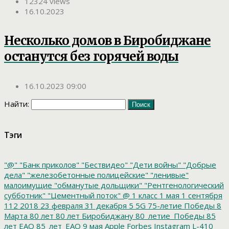
12324 views
16.10.2023
Несколько домов в Биробиджане
останутся без горячей воды
16.10.2023 09:00
Найти:
Тэги
"@"
"Банк приколов"
"Бествидео"
"Дети войны"
"Добрые
дела"
"железобетонные полицейские"
"ленивые"
малоимущие
"обманутые дольщики"
"Рентгенологический
субботник"
"Цементный поток"
@
1 класс
1 мая
1 сентября
112
2018
23 февраля
31 декабря
5
5G
75-летие Победы
8
Марта
80 лет
80 лет Биробиджану
80_летие_Победы
85
лет ЕАО
85_лет_ЕАО
9 мая
Apple
Forbes
Instagram
L-410