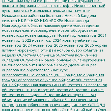
несчастный случай
Нетрезвый водитель
неуважение к
власти
неформальная занятость
нефть
Нижнеленинский
пункт пропуска
Николаевка
николаевка_памятник
Николаевская районная больница
Николай Канделя
никотин
НК РФ
НКО
НКО «РОКР»
Новая звезда
Новгородская область
нововвведение
нововведение
нововведениея
нововведения
новое_оборудование
новые люди
новые маршруты
Новый год
новый год_2021
новый год_2022
новый год_2024
новый учебный год
новый_год_2024
новый_год_2025
новый_год_2026
нормы
питания
норовирус
Нотр-Дам
ноябрь
обзор событий за
неделю
Областная больница
областная поликлиника
облздрав
Облученский район
облучье
Облэнергоремонт
Облэнергоремонт Плюс
обман
оборудование
образ
образование
образовательные курсы
образовательные_организации
Обращение
обращения
граждан
обсерватор
обучение
общепит
общественная
баня
общественная палата ЕАО
Общественная палата РФ
общественный транспорт
общество
общество "Знание"
общество инвалидов
Общество фотоискусства ЕАО
объединение
объявления
обыск
обыски
Овчинников
Огородова
ограбление
ограничение движения
ОГЭ
ОДН
ожоги
озеленение
окно
октябрь
Октябрьский район
Олег