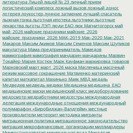
литература
Лицей
лицей № 23
личный прием
логистический комплеск
ложный вызов
ложный донос
лотерея
лоукостер
лунное затмение
лучший спасатель
лыжная гонка
льготная ипотека
льготники
льготные
лекарства
льготы
ЛЭП
люди ЕАО
люк
Магнитогорск
май
май_2026
майские праздники
майские_2026
майские_праздники_2026
МАК-2019
Мак-2020
Мак-2021
Макаров
Максим Акимов
Максим Семенов
Максим Шупиков
макулатура
Мама-предприниматель
Мамедов
маммография
мамография
мандарин
мандарины
Марвин
Токайер
Мария Костюк
Марк Кауфман
маркировка товаров
Марковский
март
март_2026
маска
Масленица
масочный
режим
массовое сокращение
Матвиенко
материнский
капитал
маткапитал
Махинько
Маяк
МВД
медаль
Медведев
медведь
медики
Медицина
медицина_ЕАО
медицинские маски
медицинский класс
медоборудование
медосмотр
медработники
медсестры
международная
делегация
международные отношения
международный
полумарафон «Биробиджан-Валдгейм»
местные
производители
метеорит
методика
мигранты
миграционная политика
миграционное законодательство
миграция
микрофинансовые_организации
миллиардеры
Минвостокразвития
минеральная вода
Минздрав