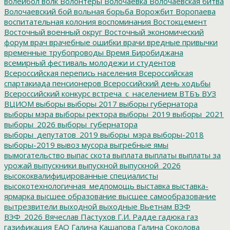
волейбол
волк
Волонтеры
Волочаевка
Волочаевская битва
Волочаевский бой
вольная борьба
Ворожбит
Воропаева
воспитательная колония
воспоминания
Востокцемент
Восточный военный округ
Восточный экономический
форум
врач
врачебные ошибки
врачи
вредные привычки
временные трубопроводы
Время Биробиджана
всемирный фестиваль молодежи и студентов
Всероссийская перепись населения
Всероссийская
спартакиада пенсионеров
Всероссийский день ходьбы
Всероссийский конкурс
встреча_с_населением
ВТБъ
ВУЗ
ВЦИОМ
выборы
выборы 2017
выборы губернатора
выборы мэра
выборы ректора
выборы_2019
выборы_2021
выборы_2026
выборы_губернатора
выборы_депутатов_2019
выборы_мэра
выборы-2018
выборы-2019
вывоз мусора
выгребные ямы
вымогательство
выпас скота
выплата
выплаты
выплаты за
урожай
выпускники
выпускной
выпускной_2026
высококвалифицированные специалисты
высокотехнологичная_медпомощь
выставка
выставка-
ярмарка
высшее образование
высшее самообразование
вытрезвители
выходной
выходные
Вьетнам
ВЭФ
ВЭФ_2026
Вячеслав Пастухов
Г.И. Радде
гадюка
газ
газификация ЕАО
Галина Кашапова
Галина Соколова