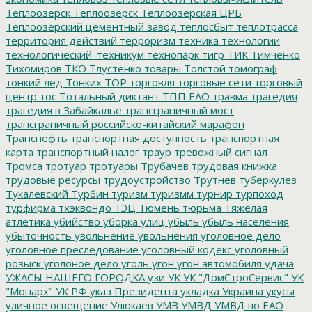
Теплоозерск
Теплоозёрск
Теплоозёрская ЦРБ
Теплоозерский цементный завод
теплосбыт
теплотрасса
территория действий
терроризм
техника
технологии
технологический_техникум
технопарк
тигр
ТИК
Тимченко
Тихомиров
ТКО
Тлустенко
товары
Толстой
томограф
тонкий лед
Тонких
ТОР
торговля
торговые сети
торговый
центр
тос
Тотальный диктант
ТПП ЕАО
травма
трагедия
трагедия в Забайкалье
трансграничный мост
трансграничный российско-китайский марафон
Транснефть
транспортная доступность
транспортная
карта
транспортный налог
траур
тревожный сигнал
Тромса
тротуар
тротуары
Трубачев
трудовая книжка
трудовые ресурсы
трудоустройство
Трутнев
туберкулез
Тукалевский
Турбин
туризм
туризмм
турнир
турпоход
турфирма
тхэквондо
ТЭЦ
Тюмень
тюрьма
Тяжелая
атлетика
убийство
уборка улиц
убыль
убыль населения
убыточность
увольнение
увольнения
уголовное дело
уголовное преследование
уголовный кодекс
уголовный
розыск
уголоное дело
уголь
угон
угон автомобиля
удача
УЖАСЫ НАШЕГО ГОРОДКА
узи
УК
УК "ДомСтроСервис"
УК
"Монарх"
УК РФ
указ Президента
укладка
Украина
укусы
уличное освещение
Улюкаев
УМВ
УМВД
УМВД по ЕАО