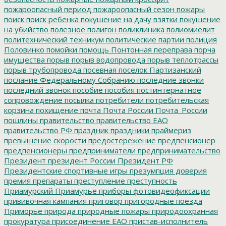
пожароопасный период
пожароопасный сезон
пожары
поиск
поиск ребенка
покушение на дачу взятки
покушение
на убийство
полезное
полигон
поликлиника
полиомиелит
политехнический техникум
политические партии
полиция
Половинко
помойки
помощь
Понтонная переправа
порча
имущества
порыв
порыв водопровода
порыв теплотрассы
порыв трубопровода
посевная
поселок Партизанский
послание Федеральному Собранию
последние звонки
последний звонок
пособие
пособия
постинтернатное
сопровождение
посылка
потребители
потребительская
корзина
похищение
почта
Почта России
Почта_России
пошлины
правительство
правительство ЕАО
правительство РФ
праздник
праздники
праймериз
превышение скорости
предостережение
предпенсионер
предпенсионеры
предприниматели
предпринимательство
Президент
президент России
Президент РФ
Президентские спортивные игры
презумпция доверия
премия
препараты
преступление
преступность
Приамурский
Приамурье
приборы фотовидеофиксации
прививочная кампания
приговор
пригородные поезда
Приморье
природа
природные пожары
природоохранная
прокуратура
присоединение ЕАО
пристав-исполнитель