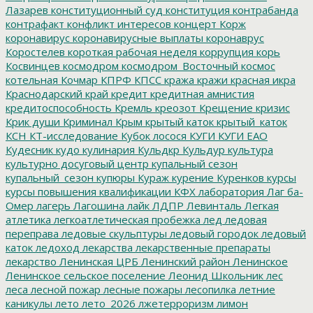
Лазарев
конституционный суд
конституция
контрабанда
контрафакт
конфликт интересов
концерт
Корж
коронавирус
коронавирусные выплаты
коронаврус
Коростелев
короткая рабочая неделя
коррупция
корь
Косвинцев
космодром
космодром_Восточный
космос
котельная
Кочмар
КПРФ
КПСС
кража
кражи
красная икра
Краснодарский край
кредит
кредитная амнистия
кредитоспособность
Кремль
креозот
Крещение
кризис
Крик души
Криминал
Крым
крытый каток
крытый_каток
КСН
КТ-исследование
Кубок лосося
КУГИ
КУГИ ЕАО
Кудесник
кудо
кулинария
Кульдкр
Кульдур
культура
культурно досуговый центр
купальный сезон
купальный_сезон
купюры
Кураж
курение
Куренков
курсы
курсы повышения квалификации
КФХ
лаборатория
Лаг ба-
Омер
лагерь
Лагошина
лайк
ЛДПР
Левинталь
Легкая
атлетика
легкоатлетическая пробежка
лед
ледовая
переправа
ледовые скульптуры
ледовый городок
ледовый
каток
ледоход
лекарства
лекарственные препараты
лекарство
Ленинская ЦРБ
Ленинский район
Ленинское
Ленинское сельское поселение
Леонид Школьник
лес
леса
лесной пожар
лесные пожары
лесопилка
летние
каникулы
лето
лето_2026
лжетерроризм
лимон