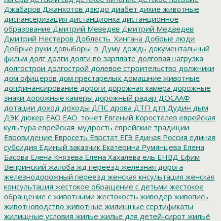
Джабаров
Джанхотов
дзюдо
диабет
дикие животные
диспансеризация
дистанционка
дистанционное
образование
Дмитрий Меведев
Дмитрий Медведев
Дмитрий Нестеров
Доблесть_Хингана
Добрые люди
Добрые руки
довыборы_в_Думу
дождь
документальный
фильм
долг
долги
долги по зарплате
долговая нагрузка
долгострои
долгострой
долевое строительство
должники
дом офицеров
дом престарелых
домашние животные
допфинансирование
дороги
дорожная камера
дорожные
знаки
дорожные камеры
дорожный радар
ДОСААФ
дотации
доход
доходы
ДПС
дрова
ДТП
дтп
Дудин
дым
ДЭК
дюкер
ЕАО
ЕАО_тонет
Евгений Коростелев
еврейская
культура
еврейская_мудрость
еврейские традиции
Евровидение
Евросеть
Еврстат
ЕГЭ
Единая Россия
единая
субсидия
Единый заказчик
Екатерина Румянцева
Елена
Басова
Елена Князева
Елена Хахалева
ель
ЕНВД
Ефим
Вепринский
жалоба
жд переезд
железная дорога
железнодорожный переезд
женская кнсультация
женская
консультация
жестокое обращение с детьми
жестокое
обращение с животными
жестокость
живодер
живопись
животноводство
животные
жилищные сертификаты
жилищные условия
жилье
жилье для детей-сирот
жильё