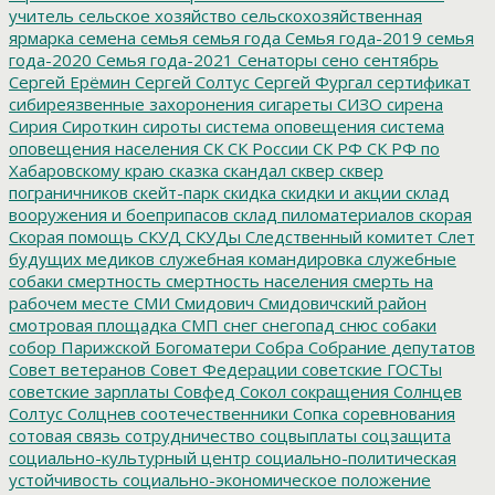
учитель
сельское хозяйство
сельскохозяйственная
ярмарка
семена
семья
семья года
Семья года-2019
семья
года-2020
Семья года-2021
Сенаторы
сено
сентябрь
Сергей Ерёмин
Сергей Солтус
Сергей Фургал
сертификат
сибиреязвенные захоронения
сигареты
СИЗО
сирена
Сирия
Сироткин
сироты
система оповещения
система
оповещения населения
СК
СК России
СК РФ
СК РФ по
Хабаровскому краю
сказка
скандал
сквер
сквер
пограничников
скейт-парк
скидка
скидки и акции
склад
вооружения и боеприпасов
склад пиломатериалов
скорая
Скорая помощь
СКУД
СКУДы
Следственный комитет
Слет
будущих медиков
служебная командировка
служебные
собаки
смертность
смертность населения
смерть на
рабочем месте
СМИ
Смидович
Смидовичский район
смотровая площадка
СМП
снег
снегопад
снюс
собаки
собор Парижской Богоматери
Собра
Собрание депутатов
Совет ветеранов
Совет Федерации
советские ГОСТы
советские зарплаты
Совфед
Сокол
сокращения
Солнцев
Солтус
Солцнев
соотечественники
Сопка
соревнования
сотовая связь
сотрудничество
соцвыплаты
соцзащита
социально-культурный центр
социально-политическая
устойчивость
социально-экономическое положение