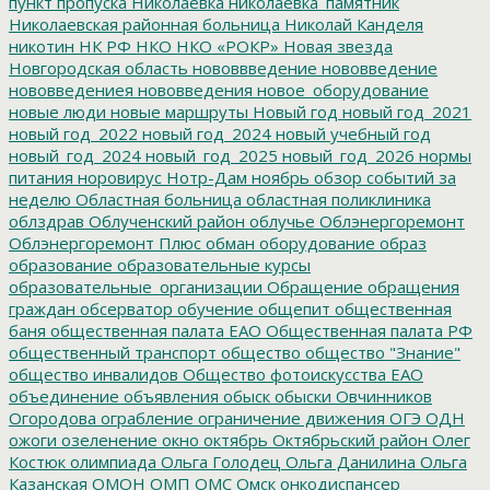
пункт пропуска
Николаевка
николаевка_памятник
Николаевская районная больница
Николай Канделя
никотин
НК РФ
НКО
НКО «РОКР»
Новая звезда
Новгородская область
нововвведение
нововведение
нововведениея
нововведения
новое_оборудование
новые люди
новые маршруты
Новый год
новый год_2021
новый год_2022
новый год_2024
новый учебный год
новый_год_2024
новый_год_2025
новый_год_2026
нормы
питания
норовирус
Нотр-Дам
ноябрь
обзор событий за
неделю
Областная больница
областная поликлиника
облздрав
Облученский район
облучье
Облэнергоремонт
Облэнергоремонт Плюс
обман
оборудование
образ
образование
образовательные курсы
образовательные_организации
Обращение
обращения
граждан
обсерватор
обучение
общепит
общественная
баня
общественная палата ЕАО
Общественная палата РФ
общественный транспорт
общество
общество "Знание"
общество инвалидов
Общество фотоискусства ЕАО
объединение
объявления
обыск
обыски
Овчинников
Огородова
ограбление
ограничение движения
ОГЭ
ОДН
ожоги
озеленение
окно
октябрь
Октябрьский район
Олег
Костюк
олимпиада
Ольга Голодец
Ольга Данилина
Ольга
Казанская
ОМОН
ОМП
ОМС
Омск
онкодиспансер