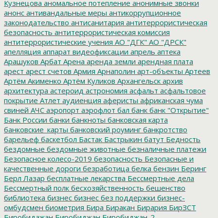
Кузнецова
аномальное потепление
анонимные звонки
анонс
антивандальные меры
антикоррупционное
законодательство
антисанитария
антитеррористическая
безопасность
антитеррористическая комиссия
антитеррористические учения
АО "ДГК"
АО "ДРСК"
апелляция
аппарат видеофиксации
апрель
аптека
Арашуков
Арбат
Арена
аренда земли
арендная плата
арест
арест счетов
Армия
Арнаполин
арт-объекты
Артеев
Артём Акименко
Артём Куликов
Архангельск
архив
архитектура
астероид
астрономия
асфальт
асфальтовое
покрытие
Атлет
аудиенция
аферисты
африканская чума
свиней
АЧС
аэропорт
аэрофлот
бал
банк
банк "Открытие"
Банк России
банки
банкноты
банковская карта
банковские_карты
банковский роуминг
банкротство
барельеф
баскетбол
Бастак
Бастрыкин
батут
Бедность
бездомные
бездомные животные
безналичные платежи
Безопасное колесо-2019
безопасность
Безопасные и
качественные дороги
безработица
белка
бензин
Беринг
Берл Лазар
бесплатные лекарства
Бессмертные дела
Бессмертный полк
бесхозяйственность
бешенство
библиотека
бизнес
бизнес без поддержки
бизнес-
омбудсмен
биометрия
Бира
Биракан
Бирария
БирЗСТ
Биробидажан
Биробиджан
Биробиджан-2