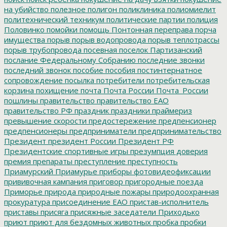
на убийство
полезное
полигон
поликлиника
полиомиелит
политехнический техникум
политические партии
полиция
Половинко
помойки
помощь
Понтонная переправа
порча
имущества
порыв
порыв водопровода
порыв теплотрассы
порыв трубопровода
посевная
поселок Партизанский
послание Федеральному Собранию
последние звонки
последний звонок
пособие
пособия
постинтернатное
сопровождение
посылка
потребители
потребительская
корзина
похищение
почта
Почта России
Почта_России
пошлины
правительство
правительство ЕАО
правительство РФ
праздник
праздники
праймериз
превышение скорости
предостережение
предпенсионер
предпенсионеры
предприниматели
предпринимательство
Президент
президент России
Президент РФ
Президентские спортивные игры
презумпция доверия
премия
препараты
преступление
преступность
Приамурский
Приамурье
приборы фотовидеофиксации
прививочная кампания
приговор
пригородные поезда
Приморье
природа
природные пожары
природоохранная
прокуратура
присоединение ЕАО
пристав-исполнитель
приставы
присяга
присяжные заседатели
Приходько
приют
приют для бездомных животных
пробка
пробки