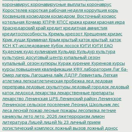
коронавирус
коронавирусные выплаты
коронаврус
Коростелев
короткая рабочая неделя
коррупция
корь
Косвинцев
космодром
космодром_Восточный
космос
котельная
Кочмар
КПРФ
КПСС
кража
кражи
красная икра
Краснодарский край
кредит
кредитная амнистия
кредитоспособность
Кремль
креозот
Крещение
кризис
Крик души
Криминал
Крым
крытый каток
крытый_каток
КСН
КТ-исследование
Кубок лосося
КУГИ
КУГИ ЕАО
Кудесник
кудо
кулинария
Кульдкр
Кульдур
культура
культурно досуговый центр
купальный сезон
купальный_сезон
купюры
Кураж
курение
Куренков
курсы
курсы повышения квалификации
КФХ
лаборатория
Лаг ба-
Омер
лагерь
Лагошина
лайк
ЛДПР
Левинталь
Легкая
атлетика
легкоатлетическая пробежка
лед
ледовая
переправа
ледовые скульптуры
ледовый городок
ледовый
каток
ледоход
лекарства
лекарственные препараты
лекарство
Ленинская ЦРБ
Ленинский район
Ленинское
Ленинское сельское поселение
Леонид Школьник
лес
леса
лесной пожар
лесные пожары
лесопилка
летние
каникулы
лето
лето_2026
лжетерроризм
лимон
литература
Лицей
лицей № 23
личный прием
логистический комплеск
ложный вызов
ложный донос