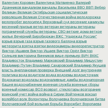
Валентин Коровин
Валентина Матвиенко
Валерий
Дранников
вандализм
вандалы
Васильева
ВВО
ВВП
Вебер
Великан
Великая Октябрьская социалистическая
революция
Великая Отечественная война
велодорожка
велопробег
велосипед
Верховный суд
весенние каникулы
весенний призыв
ветер
ветеран
ветераны
ветераны
пограничной службы
ветераны_СВО
ветхие дома
ветхое
жилье
Вечерний Биробиджан
ВЖС "Надежда России"
взрыв
взрыв газа
взрыв газового баллона
взрыв
метеорита
взятка
взятки
видеокамеры
видеорегистратор
Виктор Ишавев
Виктор Ишаев
Виктор Орёл
Виктор
Солнцев
викторина
Винников
вице-премьер
ВИЧ
ВККС
Владивосток
Владимир Марковский
Владимир Мишустин
Владимир Путин
Владимир Сахаровский
Владимир Якушев
власть
внеплановая проверка
Внешний долг
внутренняя
политика
вода
водители
водка
водоемы
водоисточник
Водоканал
водолазы
водоналивные дамбы
водонапорная
башня
водоснабжение
военная служба
военные сборы
военный комиссар
ВОЗ
возврат_стеклотары
возгорание
воинский учет
война
война в Сирии
Войтенков
вокзал
волейбол
волк
Волонтеры
Волочаевка
Волочаевская битва
Волочаевский бой
вольная борьба
Ворожбит
Воропаева