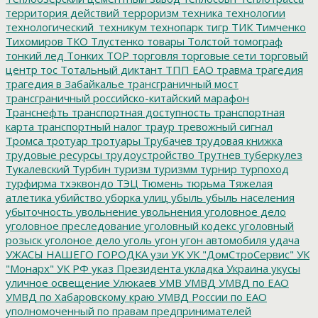
территория действий
терроризм
техника
технологии
технологический_техникум
технопарк
тигр
ТИК
Тимченко
Тихомиров
ТКО
Тлустенко
товары
Толстой
томограф
тонкий лед
Тонких
ТОР
торговля
торговые сети
торговый
центр
тос
Тотальный диктант
ТПП ЕАО
травма
трагедия
трагедия в Забайкалье
трансграничный мост
трансграничный российско-китайский марафон
Транснефть
транспортная доступность
транспортная
карта
транспортный налог
траур
тревожный сигнал
Тромса
тротуар
тротуары
Трубачев
трудовая книжка
трудовые ресурсы
трудоустройство
Трутнев
туберкулез
Тукалевский
Турбин
туризм
туризмм
турнир
турпоход
турфирма
тхэквондо
ТЭЦ
Тюмень
тюрьма
Тяжелая
атлетика
убийство
уборка улиц
убыль
убыль населения
убыточность
увольнение
увольнения
уголовное дело
уголовное преследование
уголовный кодекс
уголовный
розыск
уголоное дело
уголь
угон
угон автомобиля
удача
УЖАСЫ НАШЕГО ГОРОДКА
узи
УК
УК "ДомСтроСервис"
УК
"Монарх"
УК РФ
указ Президента
укладка
Украина
укусы
уличное освещение
Улюкаев
УМВ
УМВД
УМВД по ЕАО
УМВД по Хабаровскому краю
УМВД России по ЕАО
уполномоченный по правам предпринимателей