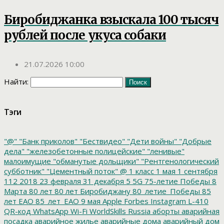
Биробиджанка взыскала 100 тысяч
рублей после укуса собаки
21.07.2026 10:00
Найти:
Тэги
"@"
"Банк приколов"
"Бествидео"
"Дети войны"
"Добрые
дела"
"железобетонные полицейские"
"ленивые"
малоимущие
"обманутые дольщики"
"Рентгенологический
субботник"
"Цементный поток"
@
1 класс
1 мая
1 сентября
112
2018
23 февраля
31 декабря
5
5G
75-летие Победы
8
Марта
80 лет
80 лет Биробиджану
80_летие_Победы
85
лет ЕАО
85_лет_ЕАО
9 мая
Apple
Forbes
Instagram
L-410
QR-код
WhatsApp
Wi-Fi
WorldSkills Russia
аборты
аварийная
посадка
аварийное жилье
аварийные дома
аварийный дом