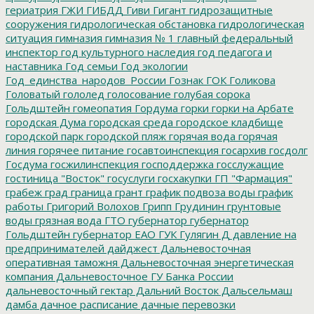
гериатрия
ГЖИ
ГИБДД
Гиви
Гигант
гидрозащитные
сооружения
гидрологическая обстановка
гидрологическая
ситуация
гимназия
гимназия № 1
главный федеральный
инспектор
год культурного наследия
год педагога и
наставника
Год семьи
Год экологии
Год_единства_народов_России
Гознак
ГОК
Голикова
Головатый
гололед
голосование
голубая сорока
Гольдштейн
гомеопатия
Гордума
горки
горки на Арбате
городская Дума
городская среда
городское кладбище
городской парк
городской пляж
горячая вода
горячая
линия
горячее питание
госавтоинспекция
госархив
госдолг
Госдума
госжилинспекция
господдержка
госслужащие
гостиница "Восток"
госуслуги
госхакупки
ГП "Фармация"
грабеж
град
граница
грант
график подвоза воды
график
работы
Григорий Волохов
Грипп
Грудинин
грунтовые
воды
грязная вода
ГТО
губернатор
губернатор
Гольдштейн
губернатор ЕАО
ГУК
Гулягин
Д
давление на
предпринимателей
дайджест
Дальневосточная
оперативная таможня
Дальневосточная энергетическая
компания
Дальневосточное ГУ Банка России
дальневосточный гектар
Дальний Восток
Дальсельмаш
дамба
дачное расписание
дачные перевозки