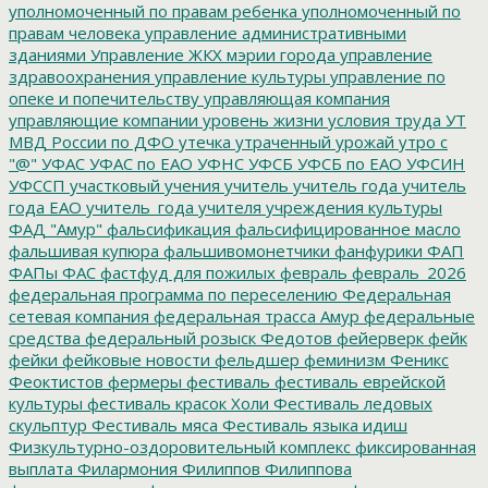
уполномоченный по правам ребенка
уполномоченный по
правам человека
управление административными
зданиями
Управление ЖКХ мэрии города
управление
здравоохранения
управление культуры
управление по
опеке и попечительству
управляющая компания
управляющие компании
уровень жизни
условия труда
УТ
МВД России по ДФО
утечка
утраченный урожай
утро с
"@"
УФАС
УФАС по ЕАО
УФНС
УФСБ
УФСБ по ЕАО
УФСИН
УФССП
участковый
учения
учитель
учитель года
учитель
года ЕАО
учитель_года
учителя
учреждения культуры
ФАД "Амур"
фальсификация
фальсифицированное масло
фальшивая купюра
фальшивомонетчики
фанфурики
ФАП
ФАПы
ФАС
фастфуд для пожилых
февраль
февраль_2026
федеральная программа по переселению
Федеральная
сетевая компания
федеральная трасса Амур
федеральные
средства
федеральный розыск
Федотов
фейерверк
фейк
фейки
фейковые новости
фельдшер
феминизм
Феникс
Феоктистов
фермеры
фестиваль
фестиваль еврейской
культуры
фестиваль красок Холи
Фестиваль ледовых
скульптур
Фестиваль мяса
Фестиваль языка идиш
Физкультурно-оздоровительный комплекс
фиксированная
выплата
Филармония
Филиппов
Филиппова