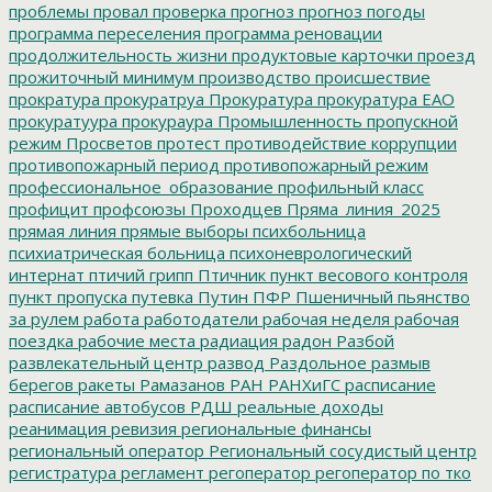
проблемы
провал
проверка
прогноз
прогноз погоды
программа переселения
программа реновации
продолжительность жизни
продуктовые карточки
проезд
прожиточный минимум
производство
происшествие
прократура
прокуратруа
Прокуратура
прокуратура ЕАО
прокуратуура
прокураура
Промышленность
пропускной
режим
Просветов
протест
противодействие коррупции
противопожарный период
противопожарный режим
профессиональное_образование
профильный класс
профицит
профсоюзы
Проходцев
Пряма_линия_2025
прямая линия
прямые выборы
психбольница
психиатрическая больница
психоневрологический
интернат
птичий грипп
Птичник
пункт весового контроля
пункт пропуска
путевка
Путин
ПФР
Пшеничный
пьянство
за рулем
работа
работодатели
рабочая неделя
рабочая
поездка
рабочие места
радиация
радон
Разбой
развлекательный центр
развод
Раздольное
размыв
берегов
ракеты
Рамазанов
РАН
РАНХиГС
расписание
расписание автобусов
РДШ
реальные доходы
реанимация
ревизия
региональные финансы
региональный оператор
Региональный сосудистый центр
регистратура
регламент
регоператор
регоператор по тко