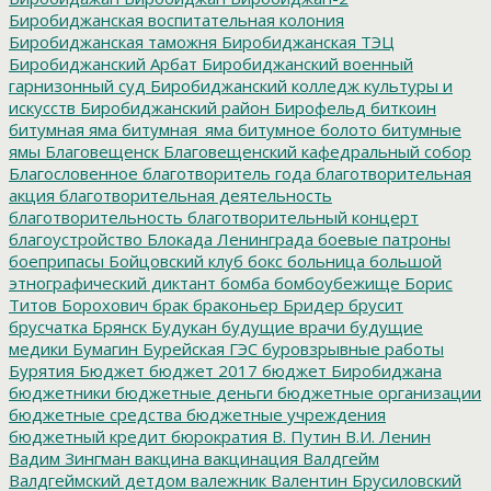
Биробиджанская воспитательная колония
Биробиджанская таможня
Биробиджанская ТЭЦ
Биробиджанский Арбат
Биробиджанский военный
гарнизонный суд
Биробиджанский колледж культуры и
искусств
Биробиджанский район
Бирофельд
биткоин
битумная яма
битумная_яма
битумное болото
битумные
ямы
Благовещенск
Благовещенский кафедральный собор
Благословенное
благотворитель года
благотворительная
акция
благотворительная деятельность
благотворительность
благотворительный концерт
благоустройство
Блокада Ленинграда
боевые патроны
боеприпасы
Бойцовский клуб
бокс
больница
большой
этнографический диктант
бомба
бомбоубежище
Борис
Титов
Борохович
брак
браконьер
Бридер
брусит
брусчатка
Брянск
Будукан
будущие врачи
будущие
медики
Бумагин
Бурейская ГЭС
буровзрывные работы
Бурятия
Бюджет
бюджет 2017
бюджет Биробиджана
бюджетники
бюджетные деньги
бюджетные организации
бюджетные средства
бюджетные учреждения
бюджетный кредит
бюрократия
В. Путин
В.И. Ленин
Вадим Зингман
вакцина
вакцинация
Валдгейм
Валдгеймский детдом
валежник
Валентин Брусиловский