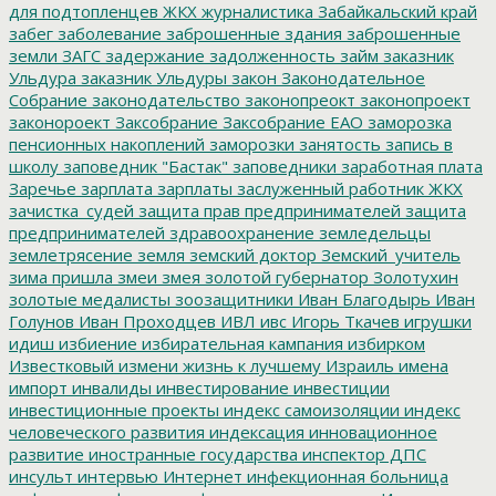
для подтопленцев
ЖКХ
журналистика
Забайкальский край
забег
заболевание
заброшенные здания
заброшенные
земли
ЗАГС
задержание
задолженность
займ
заказник
Ульдура
заказник Ульдуры
закон
Законодательное
Собрание
законодательство
законопреокт
законопроект
законороект
Заксобрание
Заксобрание ЕАО
заморозка
пенсионных накоплений
заморозки
занятость
запись в
школу
заповедник "Бастак"
заповедники
заработная плата
Заречье
зарплата
зарплаты
заслуженный работник ЖКХ
зачистка_судей
защита прав предпринимателей
защита
предпринимателей
здравоохранение
земледельцы
землетрясение
земля
земский доктор
Земский_учитель
зима пришла
змеи
змея
золотой губернатор
Золотухин
золотые медалисты
зоозащитники
Иван Благодырь
Иван
Голунов
Иван Проходцев
ИВЛ
ивс
Игорь Ткачев
игрушки
идиш
избиение
избирательная кампания
избирком
Известковый
измени жизнь к лучшему
Израиль
имена
импорт
инвалиды
инвестирование
инвестиции
инвестиционные проекты
индекс самоизоляции
индекс
человеческого развития
индексация
инновационное
развитие
иностранные государства
инспектор ДПС
инсульт
интервью
Интернет
инфекционная больница