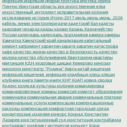
инфекция
инфляция
инфраструктура
ипотека
Ирина
Пинчук
Иркутская область
иск
искусственная елка
искусственный_интеллект
исправительная колония
исследование
история
Итоги-2017
июль
июнь
июнь_2026
кабель линии электропередачи
кадетский бал
кадеты
кадровая чехарда
кадры
казаки
Казань
Казначейство
России
календарь
календарь праздников
камера
камеры
Камчатка
Камчатский край
канализация
капитальный
ремонт
капремонт
карантин
карате
каратин
катастрофа
кафе
качество жизни
качество и безопасность
качество
молока
качество обслуживания
Кванториум
квартиры
квитанция
КДН
кедровые шишки
Кемерово
кинозал
кинологи
кинотеатр "Родина"
Кирга
китай
кишечная
инфекция
кишечная_инфекция
кладбище
клещ
клещи
клубника
книга памяти
книги
КНР
КоАП
ковид-сводка
Кодекс
колледж культуры
колония
командировка
командировочные
комары
комиссия
комитет образования
коммуналка
коммунальная авария
коммунальные платежи
коммунальные услуги
компенсации
компенсационные
расходы
компенсация
комфортная городская среда
кондитерские изделия
конкурс
Конрад
Константин
Лазарев
конституционный суд
конституция
контрабанда
контрафакт
конфликт интересов
концерт
Корж