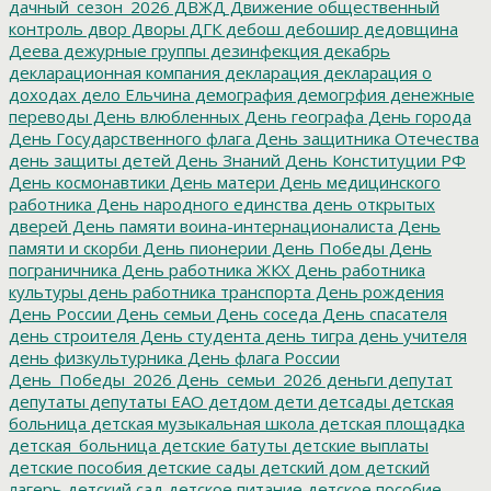
дачный_сезон_2026
ДВЖД
Движение общественный
контроль
двор
Дворы
ДГК
дебош
дебошир
дедовщина
Деева
дежурные группы
дезинфекция
декабрь
декларационная компания
декларация
декларация о
доходах
дело Ельчина
демография
демогрфия
денежные
переводы
День влюбленных
День географа
День города
День Государственного флага
День защитника Отечества
день защиты детей
День Знаний
День Конституции РФ
День космонавтики
День матери
День медицинского
работника
День народного единства
день открытых
дверей
День памяти воина-интернационалиста
День
памяти и скорби
День пионерии
День Победы
День
пограничника
День работника ЖКХ
День работника
культуры
день работника транспорта
День рождения
День России
День семьи
День соседа
День спасателя
день строителя
День студента
день тигра
день учителя
день физкультурника
День флага России
День_Победы_2026
День_семьи_2026
деньги
депутат
депутаты
депутаты ЕАО
детдом
дети
детсады
детская
больница
детская музыкальная школа
детская площадка
детская_больница
детские батуты
детские выплаты
детские пособия
детские сады
детский дом
детский
лагерь
детский сад
детское питание
детское пособие