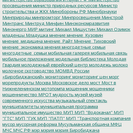
просвещения
министр природных ресурсов
Министр
строительства и ЖКХ
Минобороны РФ
Минобрнауки
Минприроды
минпромторг
Минпросвещения
Минстрой
Минтранс
Минтруд
Минфин
Минэкономразвития
Минэнерго
МИР
митинг
Михаил Мишустин
Михаил Озимок
младенцы
Младушка
мнение
мнение_Кузовин
мнение_медицина
мнение_Райт
Мнение_Тиховский
мнение_экономика
мнения
многодетные семьи
многодетные_семьи
мобильная галерея
мобильная связь
мобильное приложение
модельная библиотека
Молодая
Гвардия
молодежный еврейский центр
молодежь
молоко
молочное скотоводство
МОМВД России
«Биробиджанский»
мониторинг
мониторинг цен
морг
морепродукты
Москва
Московское дело
мост
Мост в
Нижнеленинском
мотопомпа
мошенник
мошенники
мошенничество
МРОТ
мудрость
музей
музей
современного искусства
музыкальный спектакль
муниципалитеты
муниципальная программа
муниципальное имущество
МУП
МУП "Водоканал"
МУП
"ГТС"
МУП "ГУК
МУП "ПАТП"
МУП "Транспортная компания
мусор
мусорная реформа
Мусульманская община
МФЦ
МЧС
МЧС РФ
мэр
мэрия
мэрия Биробиджана