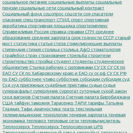
социальное питание
социальные выплаты
социальные
пенсии
социальные сети
социальный контракт
Социальный фонд
соцопрос
соцсети
соя
спасатели
спасение
спецтранспорт
СПИД
спорт
спортивная
акробатика
спортивная площадка
спорткомплекс
Справедливая Россия
справка
справки
СПЧ
среднее
образование
средняя зарплата
срок годности
СССР
старый
мост
статистика
статья
стела
стимулирующие выплаты
стипендия
стихия
столица
столица ДфО
стоматология
страйкбол
страх
страхование
стрельба
строители
строительство
стройка
студент
студенты
студенческое
общежитие
Стычка рабочих с силовиками
СУ СК
СУ СК по
ЕАО
СУ СК по Хабаровскому краю и ЕАО
су ск рф
СУ СК РФ
по ЕАО
субботнее чтиво
субботник
субсидии
субсидия
суд
Суд
суд присяжных
судебные приставы
судьи
судья
суперасфальт
суперлуние
суррогат
суточные
сухой закон
сход вагонов
Счетная палата
Счетная палата Биробиджана
США
тайфун
таможня
Тарасенко
ТАРИ
тарифы
Татьяна
Гладких
Тафи-диагностика
театр
текстильная
телемедицинские технологии
теневая зарплата
теневая
экономика
тепловоз
тепловые сети
тепловычислитель
Теплоозерск
Теплоозёрск
Теплоозёрская ЦРБ
Теплоозерский цементный завод
теплосбыт
теплотрасса