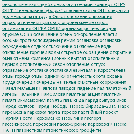
онкологическая служба
онкология
онлайн-концерт
ОНФ
ОНФ "Генеральная уборка"
опасные сайты
ОПГ
операция
должник
оплата труда
Оплот
оползень
оппозиция
оправдательный приговор
опровержение
опрос
оптимизация
ОПФР
ОРВИ
организация пчеловодов
оружие
ОСВВ
освещение
осень
оскорбление власти
особый противопожарный режим
остановка
остановки
осужденные
отдых
отключение
отключение воды
отключение горячей воды
открытое обращение
открытые
окна
отмена компенсационных выплат
отопительный
период
отопительный сезон
отопление
отпуск
отравление
отставка
отставка Левинталя и Коростелёва
отцы города
отцы-одиночки
отчетность
охота
охрана
труда
очереди
очередь на жилье
очистные сооружения
Павел Малышев
Павлова
паводок
падение
пал
палаточный
лагерь
Палькина
Памфилова
памятная акция
памятник
памятник-мемориал
память
панихида
парад выпускников
Парад колясок
Парад Победы
Парасибириада-2019
Парк
парк Весна
парковка
парта_героев
партийный проект
Партия Роста
Пархоменко
Парыгина
паспорт
пассажирские перевозки
пассажирские перевозки\
Пасха
ПАТП
патриотизм
патриотическое граффити