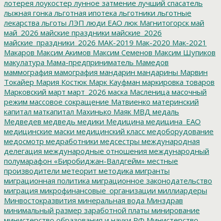
лотерея
лоукостер
лунное затмение
лучший спасатель
лыжная гонка
льготная ипотека
льготники
льготные
лекарства
льготы
ЛЭП
люди ЕАО
люк
Магнитогорск
май
май_2026
майские праздники
майские_2026
майские_праздники_2026
МАК-2019
Мак-2020
Мак-2021
Макаров
Максим Акимов
Максим Семенов
Максим Шупиков
макулатура
Мама-предприниматель
Мамедов
маммография
мамография
мандарин
мандарины
Марвин
Токайер
Мария Костюк
Марк Кауфман
маркировка товаров
Марковский
март
март_2026
маска
Масленица
масочный
режим
массовое сокращение
Матвиенко
материнский
капитал
маткапитал
Махинько
Маяк
МВД
медаль
Медведев
медведь
медики
Медицина
медицина_ЕАО
медицинские маски
медицинский класс
медоборудование
медосмотр
медработники
медсестры
международная
делегация
международные отношения
международный
полумарафон «Биробиджан-Валдгейм»
местные
производители
метеорит
методика
мигранты
миграционная политика
миграционное законодательство
миграция
микрофинансовые_организации
миллиардеры
Минвостокразвития
минеральная вода
Минздрав
минимальный размер заработной платы
минирование
министерство образования и науки РФ
Министерство