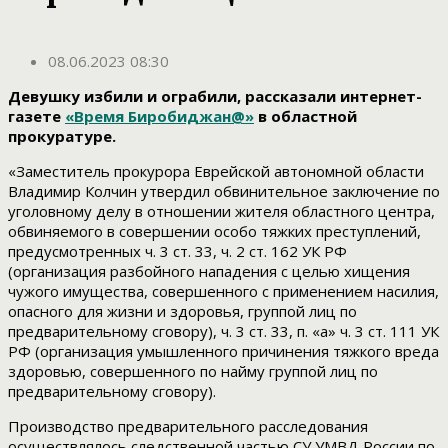
08.06.2023 08:30
Девушку избили и ограбили, рассказали интернет-
газете
«Время Биробиджан@»
в областной
прокуратуре.
«Заместитель прокурора Еврейской автономной области
Владимир Колчин утвердил обвинительное заключение по
уголовному делу в отношении жителя областного центра,
обвиняемого в совершении особо тяжких преступлений,
предусмотренных ч. 3 ст. 33, ч. 2 ст. 162 УК РФ
(организация разбойного нападения с целью хищения
чужого имущества, совершенного с применением насилия,
опасного для жизни и здоровья, группой лиц по
предварительному сговору), ч. 3 ст. 33, п. «а» ч. 3 ст. 111 УК
РФ (организация умышленного причинения тяжкого вреда
здоровью, совершенного по найму группой лиц по
предварительному сговору).
Производство предварительного расследования
осуществлялось следственной частью СУ УМВД России по