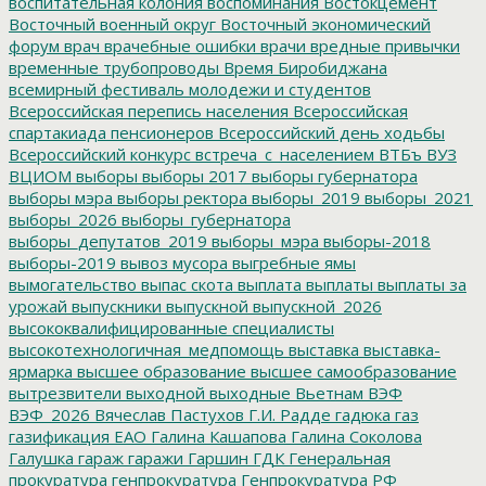
воспитательная колония
воспоминания
Востокцемент
Восточный военный округ
Восточный экономический
форум
врач
врачебные ошибки
врачи
вредные привычки
временные трубопроводы
Время Биробиджана
всемирный фестиваль молодежи и студентов
Всероссийская перепись населения
Всероссийская
спартакиада пенсионеров
Всероссийский день ходьбы
Всероссийский конкурс
встреча_с_населением
ВТБъ
ВУЗ
ВЦИОМ
выборы
выборы 2017
выборы губернатора
выборы мэра
выборы ректора
выборы_2019
выборы_2021
выборы_2026
выборы_губернатора
выборы_депутатов_2019
выборы_мэра
выборы-2018
выборы-2019
вывоз мусора
выгребные ямы
вымогательство
выпас скота
выплата
выплаты
выплаты за
урожай
выпускники
выпускной
выпускной_2026
высококвалифицированные специалисты
высокотехнологичная_медпомощь
выставка
выставка-
ярмарка
высшее образование
высшее самообразование
вытрезвители
выходной
выходные
Вьетнам
ВЭФ
ВЭФ_2026
Вячеслав Пастухов
Г.И. Радде
гадюка
газ
газификация ЕАО
Галина Кашапова
Галина Соколова
Галушка
гараж
гаражи
Гаршин
ГДК
Генеральная
прокуратура
генпрокуратура
Генпрокуратура РФ