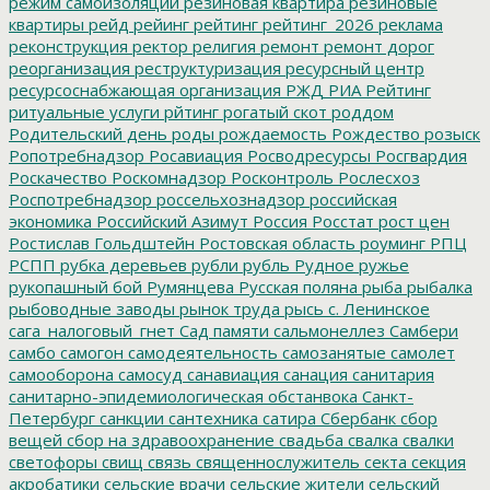
режим самоизоляции
резиновая квартира
резиновые
квартиры
рейд
рейинг
рейтинг
рейтинг_2026
реклама
реконструкция
ректор
религия
ремонт
ремонт дорог
реорганизация
реструктуризация
ресурсный центр
ресурсоснабжающая организация
РЖД
РИА Рейтинг
ритуальные услуги
рйтинг
рогатый скот
роддом
Родительский день
роды
рождаемость
Рождество
розыск
Ропотребнадзор
Росавиация
Росводресурсы
Росгвардия
Роскачество
Роскомнадзор
Росконтроль
Рослесхоз
Роспотребнадзор
россельхознадзор
российская
экономика
Российский Азимут
Россия
Росстат
рост цен
Ростислав Гольдштейн
Ростовская область
роуминг
РПЦ
РСПП
рубка деревьев
рубли
рубль
Рудное
ружье
рукопашный бой
Румянцева
Русская поляна
рыба
рыбалка
рыбоводные заводы
рынок труда
рысь
с. Ленинское
сага_налоговый_гнет
Сад памяти
сальмонеллез
Самбери
самбо
самогон
самодеятельность
самозанятые
самолет
самооборона
самосуд
санавиация
санация
санитария
санитарно-эпидемиологическая обстанвока
Санкт-
Петербург
санкции
сантехника
сатира
Сбербанк
сбор
вещей
сбор на здравоохранение
свадьба
свалка
свалки
светофоры
свищ
связь
священнослужитель
секта
секция
акробатики
сельские врачи
сельские жители
сельский