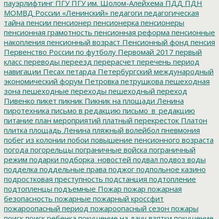
пауэрлифтинг
ПГУ
ПГУ им. Шолом-Алейхема
ПДД
ПДН
МОМВД России «Ленинский»
педагоги
педагогическая
тайна
пенсии
пенсионер
пенсионерка
пенсионеры
пенсионная грамотность
пенсионная реформа
пенсионные
накопления
пенсионный возраст
Пенсионный фонд
пенсия
Первенство России по футболу
Первомай 2017
первый
класс
переводы
переезд
перерасчет
перечень
период
навигации
Песах
петарда
Петербургский международный
экономический форум
Петровка
петрушкова
пешеходная
зона
пешеходные переходы
пешеходный переход
Пивенко
пикет
пикник
Пикник на площади Ленина
пиротехника
письмо в редакцию
письмо_в_редакцию
питание
план мероприятий
платный перекресток
Платон
плитка
площадь Ленина
пляжный волейбол
пневмония
побег из колонии
побои
повышение пенсионного возраста
погода
погорельцы
пограничные войска
пограничный
режим
подарки
подборка_новостей
подвал
подвоз воды
подделка
поддельные права
поджог
подпольное казино
подростковая преступность
подстанция
подтопление
подтопленцы
подъемные
Пожар
пожар
пожарная
безопасность
пожарные
пожарный кроссфит
пожароопасный период
пожароопасный сезон
пожары
поиск
поиск ребенка
покушение на дачу взятки
покушение