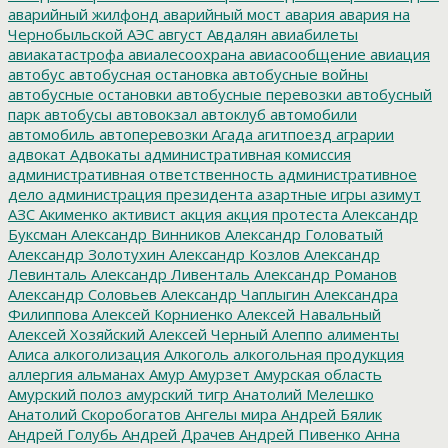
аварийный жилфонд
аварийный мост
авария
авария на
Чернобыльской АЭС
август
Авдалян
авиабилеты
авиакатастрофа
авиалесоохрана
авиасообщение
авиация
автобус
автобусная остановка
автобусные войны
автобусные остановки
автобусные перевозки
автобусный
парк
автобусы
автовокзал
автоклуб
автомобили
автомобиль
автоперевозки
Агада
агитпоезд
аграрии
адвокат
Адвокаты
административная комиссия
административная ответственность
административное
дело
администрация президента
азартные игры
азимут
АЗС
Акименко
активист
акция
акция протеста
Александр
Буксман
Александр Винников
Александр Головатый
Александр Золотухин
Александр Козлов
Александр
Левинталь
Александр Ливенталь
Александр Романов
Александр Соловьев
Александр Чаплыгин
Александра
Филиппова
Алексей Корниенко
Алексей Навальный
Алексей Хозяйский
Алексей Черный
Алеппо
алименты
Алиса
алкоголизация
Алкоголь
алкогольная продукция
аллергия
альманах
Амур
Амурзет
Амурская область
Амурский полоз
амурский тигр
Анатолий Мелешко
Анатолий Скоробогатов
Ангелы мира
Андрей Бялик
Андрей Голубь
Андрей Драчев
Андрей Пивенко
Анна