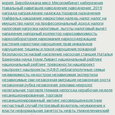
мэрия_Биробиджана
мясо
Мясокомбинат
набережная
Навальный
навигация
наводнение
наводнение_2019
награда
награждение
надежда
Назаров
назначения
Найфельд
наказание
накркотики
наледь
налог
налог на
имущество
налог на профессиональный доход
налоги
налоговая нагрузка
налоговые_льготы
налоговый вычет
нападение
напорный коллектор
наркозависимость
нарколаборатория
наркомания
наркосодержащие
растения
наркотики
нарушение прав инвалидов
нарушение тишины и покоя
нарушения пожарной
безопасности
насвай
население
насосная станция
Наталья
Баженова
наука
Наум Ливант
национальный рейтинг
национальный рейтинг тревожности
наципроект
нацпроект
нацпроекты
НДФЛ
неблагополучные семьи
недвижимость
недострои
независимая экспертиза
независимые сми
незаконная миграция
незаконная охота
незаконная рубка
незаконная_реклама
некролог
нелегальная торговля
Немаев
непогода
нерабочая неделя
несанкционированная_торговля
несанкционированный_митинг
несовершеннолетние
несчастный случай
Нетрезвый водитель
неуважение к
власти
неформальная занятость
нефть
Нижнеленинский