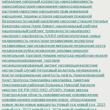
нападение
напорный коллектор
наркозависимость
нарколаборатория
наркомания
наркосодержащие
растения
наркотики
нарушение прав инвалидов
нарушение тишины и покоя
нарушения пожарной
безопасности
насвай
население
насосная станция
Наталья
Баженова
наука
Наум Ливант
национальный рейтинг
национальный рейтинг тревожности
наципроект
нацпроект
нацпроекты
НДФЛ
неблагополучные семьи
недвижимость
недострои
независимая экспертиза
независимые сми
незаконная миграция
незаконная охота
незаконная рубка
незаконная_реклама
некролог
нелегальная торговля
Немаев
непогода
нерабочая неделя
несанкционированная_торговля
несанкционированный_митинг
несовершеннолетние
несчастный случай
Нетрезвый водитель
неуважение к
власти
неформальная занятость
нефть
Нижнеленинский
пункт пропуска
Николаевка
николаевка_памятник
Николаевская районная больница
Николай Канделя
никотин
НК РФ
НКО
НКО «РОКР»
Новая звезда
Новгородская область
нововвведение
нововведение
нововведениея
нововведения
новое_оборудование
новые люди
новые маршруты
Новый год
новый год_2021
новый год_2022
новый год_2024
новый учебный год