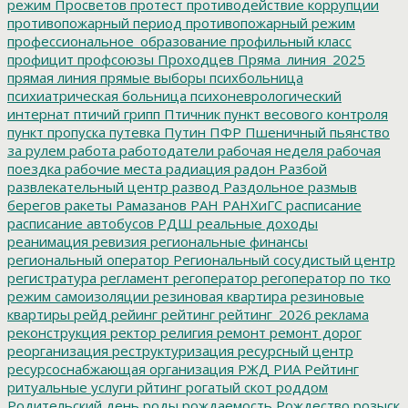
режим
Просветов
протест
противодействие коррупции
противопожарный период
противопожарный режим
профессиональное_образование
профильный класс
профицит
профсоюзы
Проходцев
Пряма_линия_2025
прямая линия
прямые выборы
психбольница
психиатрическая больница
психоневрологический
интернат
птичий грипп
Птичник
пункт весового контроля
пункт пропуска
путевка
Путин
ПФР
Пшеничный
пьянство
за рулем
работа
работодатели
рабочая неделя
рабочая
поездка
рабочие места
радиация
радон
Разбой
развлекательный центр
развод
Раздольное
размыв
берегов
ракеты
Рамазанов
РАН
РАНХиГС
расписание
расписание автобусов
РДШ
реальные доходы
реанимация
ревизия
региональные финансы
региональный оператор
Региональный сосудистый центр
регистратура
регламент
регоператор
регоператор по тко
режим самоизоляции
резиновая квартира
резиновые
квартиры
рейд
рейинг
рейтинг
рейтинг_2026
реклама
реконструкция
ректор
религия
ремонт
ремонт дорог
реорганизация
реструктуризация
ресурсный центр
ресурсоснабжающая организация
РЖД
РИА Рейтинг
ритуальные услуги
рйтинг
рогатый скот
роддом
Родительский день
роды
рождаемость
Рождество
розыск