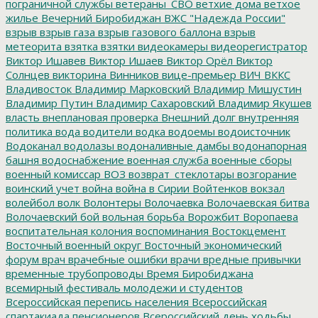
пограничной службы
ветераны_СВО
ветхие дома
ветхое
жилье
Вечерний Биробиджан
ВЖС "Надежда России"
взрыв
взрыв газа
взрыв газового баллона
взрыв
метеорита
взятка
взятки
видеокамеры
видеорегистратор
Виктор Ишавев
Виктор Ишаев
Виктор Орёл
Виктор
Солнцев
викторина
Винников
вице-премьер
ВИЧ
ВККС
Владивосток
Владимир Марковский
Владимир Мишустин
Владимир Путин
Владимир Сахаровский
Владимир Якушев
власть
внеплановая проверка
Внешний долг
внутренняя
политика
вода
водители
водка
водоемы
водоисточник
Водоканал
водолазы
водоналивные дамбы
водонапорная
башня
водоснабжение
военная служба
военные сборы
военный комиссар
ВОЗ
возврат_стеклотары
возгорание
воинский учет
война
война в Сирии
Войтенков
вокзал
волейбол
волк
Волонтеры
Волочаевка
Волочаевская битва
Волочаевский бой
вольная борьба
Ворожбит
Воропаева
воспитательная колония
воспоминания
Востокцемент
Восточный военный округ
Восточный экономический
форум
врач
врачебные ошибки
врачи
вредные привычки
временные трубопроводы
Время Биробиджана
всемирный фестиваль молодежи и студентов
Всероссийская перепись населения
Всероссийская
спартакиада пенсионеров
Всероссийский день ходьбы