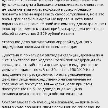
бутылок шампуня и бальзама-ополаскивателя, сняла с них
антикражные магниты, положила в сумку и решила
покинуть магазин через кассу самообслуживания, но в это
время сработали антикражные ворота. К. остановил
охранник и попросил её пройти в комнату досмотра. Через
некоторое время в магазин прибыл наряд полиции, товар
общей стоимостью 2 859 рублей изъяли.
Уголовное дело рассматривал мировой судья. Вину
подсудимая признала не по всем эпизодам.
Действия К. по четырём эпизодам квалифицированы по ч.
1 ст. 158 Уголовного кодекса Российской Федерации как
кража, то есть тайное хищение чужого имущества. По
двум эпизодам — по ч. 3 ст. 30, ч. 1 ст. 158 УК РФ как
покушение на преступление, то есть умышленные
действия лица непосредственно направленные на
совершение преступления — кражи, если при этом
преступление не было доведено до конца по
независящим от этого лица обстоятельствам.
Обстоятельства, смягчающие наказание, — признание
вины в ходе дознания, явки с повинной по эпизодам, по