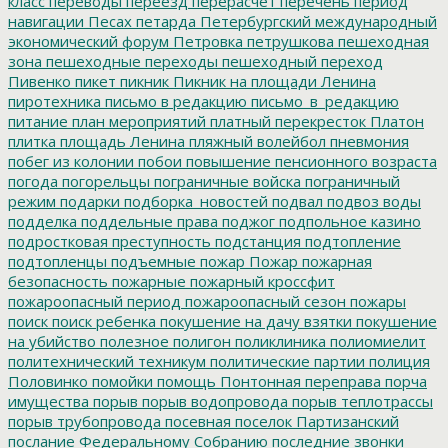
класс
переводы
переезд
перерасчет
перечень
период
навигации
Песах
петарда
Петербургский международный
экономический форум
Петровка
петрушкова
пешеходная
зона
пешеходные переходы
пешеходный переход
Пивенко
пикет
пикник
Пикник на площади Ленина
пиротехника
письмо в редакцию
письмо_в_редакцию
питание
план мероприятий
платный перекресток
Платон
плитка
площадь Ленина
пляжный волейбол
пневмония
побег из колонии
побои
повышение пенсионного возраста
погода
погорельцы
пограничные войска
пограничный
режим
подарки
подборка_новостей
подвал
подвоз воды
подделка
поддельные права
поджог
подпольное казино
подростковая преступность
подстанция
подтопление
подтопленцы
подъемные
пожар
Пожар
пожарная
безопасность
пожарные
пожарный кроссфит
пожароопасный период
пожароопасный сезон
пожары
поиск
поиск ребенка
покушение на дачу взятки
покушение
на убийство
полезное
полигон
поликлиника
полиомиелит
политехнический техникум
политические партии
полиция
Половинко
помойки
помощь
Понтонная переправа
порча
имущества
порыв
порыв водопровода
порыв теплотрассы
порыв трубопровода
посевная
поселок Партизанский
послание Федеральному Собранию
последние звонки