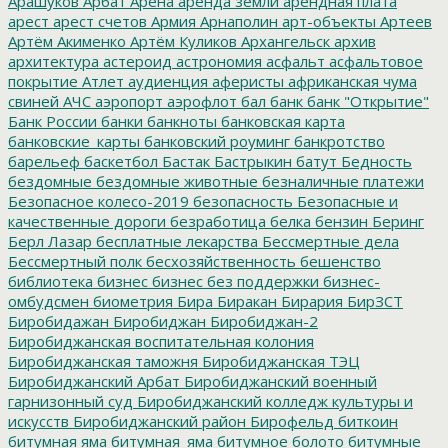
Арашуков
Арбат
Арена
аренда земли
арендная плата
арест
арест счетов
Армия
Арнаполин
арт-объекты
Артеев
Артём Акименко
Артём Куликов
Архангельск
архив
архитектура
астероид
астрономия
асфальт
асфальтовое
покрытие
Атлет
аудиенция
аферисты
африканская чума
свиней
АЧС
аэропорт
аэрофлот
бал
банк
банк "Открытие"
Банк России
банки
банкноты
банковская карта
банковские_карты
банковский роуминг
банкротство
барельеф
баскетбол
Бастак
Бастрыкин
батут
Бедность
бездомные
бездомные животные
безналичные платежи
Безопасное колесо-2019
безопасность
Безопасные и
качественные дороги
безработица
белка
бензин
Беринг
Берл Лазар
бесплатные лекарства
Бессмертные дела
Бессмертный полк
бесхозяйственность
бешенство
библиотека
бизнес
бизнес без поддержки
бизнес-
омбудсмен
биометрия
Бира
Биракан
Бирария
БирЗСТ
Биробидажан
Биробиджан
Биробиджан-2
Биробиджанская воспитательная колония
Биробиджанская таможня
Биробиджанская ТЭЦ
Биробиджанский Арбат
Биробиджанский военный
гарнизонный суд
Биробиджанский колледж культуры и
искусств
Биробиджанский район
Бирофельд
биткоин
битумная яма
битумная_яма
битумное болото
битумные