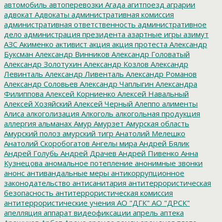
автомобиль
автоперевозки
Агада
агитпоезд
аграрии
адвокат
Адвокаты
административная комиссия
административная ответственность
административное
дело
администрация президента
азартные игры
азимут
АЗС
Акименко
активист
акция
акция протеста
Александр
Буксман
Александр Винников
Александр Головатый
Александр Золотухин
Александр Козлов
Александр
Левинталь
Александр Ливенталь
Александр Романов
Александр Соловьев
Александр Чаплыгин
Александра
Филиппова
Алексей Корниенко
Алексей Навальный
Алексей Хозяйский
Алексей Черный
Алеппо
алименты
Алиса
алкоголизация
Алкоголь
алкогольная продукция
аллергия
альманах
Амур
Амурзет
Амурская область
Амурский полоз
амурский тигр
Анатолий Мелешко
Анатолий Скоробогатов
Ангелы мира
Андрей Бялик
Андрей Голубь
Андрей Драчев
Андрей Пивенко
Анна
Кузнецова
аномальное потепление
анонимные звонки
анонс
антивандальные меры
антикоррупционное
законодательство
антисанитария
антитеррористическая
безопасность
антитеррористическая комиссия
антитеррористические учения
АО "ДГК"
АО "ДРСК"
апелляция
аппарат видеофиксации
апрель
аптека