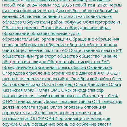
новый_год_2024
новый_год_2025
новый_год_2026
нормы
питания
норовирус
Нотр-Дам
ноябрь
обзор событий за
неделю
Областная больница
областная поликлиника
облздрав
Облученский район
облучье
Облэнергоремонт
Облэнергоремонт Плюс
обман
оборудование
образ
образование
образовательные курсы
образовательные_организации
Обращение
обращения
граждан
обсерватор
обучение
общепит
общественная
баня
общественная палата ЕАО
Общественная палата РФ
общественный транспорт
общество
общество "Знание"
общество инвалидов
Общество фотоискусства ЕАО
объединение
объявления
обыск
обыски
Овчинников
Огородова
ограбление
ограничение движения
ОГЭ
ОДН
ожоги
озеленение
окно
октябрь
Октябрьский район
Олег
Костюк
олимпиада
Ольга Голодец
Ольга Данилина
Ольга
Казанская
ОМОН
ОМП
ОМС
Омск
онкодиспансер
онкологическая служба
онкология
онлайн-концерт
ОНФ
ОНФ "Генеральная уборка"
опасные сайты
ОПГ
операция
должник
оплата труда
Оплот
оползень
оппозиция
оправдательный приговор
опровержение
опрос
оптимизация
ОПФР
ОРВИ
организация пчеловодов
оружие
ОСВВ
освещение
осень
оскорбление власти