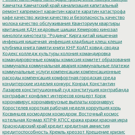
Камчатка
Камчатский край
канализация
капитальный
ремонт
капремонт
карантин
карате
каратин
катастрофа
кафе
качество жизни
качество и безопасность
качество
молока
качество обслуживания
Кванториум
квартиры
квитанция
КДН
кедровые шишки
Кемерово
кинозал
кинологи
кинотеатр "Родина"
Кирга
китай
кишечная
инфекция
кишечная_инфекция
кладбище
клещ
клещи
клубника
книга памяти
книги
КНР
КоАП
ковид-сводка
Кодекс
колледж культуры
колония
командировка
командировочные
комары
комиссия
комитет образования
коммуналка
коммунальная авария
коммунальные платежи
коммунальные услуги
компенсации
компенсационные
расходы
компенсация
комфортная городская среда
кондитерские изделия
конкурс
Конрад
Константин
Лазарев
конституционный суд
конституция
контрабанда
контрафакт
конфликт интересов
концерт
Корж
коронавирус
коронавирусные выплаты
коронаврус
Коростелев
короткая рабочая неделя
коррупция
корь
Косвинцев
космодром
космодром_Восточный
космос
котельная
Кочмар
КПРФ
КПСС
кража
кражи
красная икра
Краснодарский край
кредит
кредитная амнистия
кредитоспособность
Кремль
креозот
Крещение
кризис