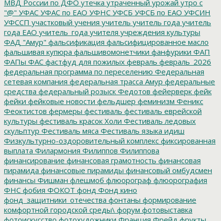
МВД России по ДФО
утечка
утраченный урожай
утро с
"@"
УФАС
УФАС по ЕАО
УФНС
УФСБ
УФСБ по ЕАО
УФСИН
УФССП
участковый
учения
учитель
учитель года
учитель
года ЕАО
учитель_года
учителя
учреждения культуры
ФАД "Амур"
фальсификация
фальсифицированное масло
фальшивая купюра
фальшивомонетчики
фанфурики
ФАП
ФАПы
ФАС
фастфуд для пожилых
февраль
февраль_2026
федеральная программа по переселению
Федеральная
сетевая компания
федеральная трасса Амур
федеральные
средства
федеральный розыск
Федотов
фейерверк
фейк
фейки
фейковые новости
фельдшер
феминизм
Феникс
Феоктистов
фермеры
фестиваль
фестиваль еврейской
культуры
фестиваль красок Холи
Фестиваль ледовых
скульптур
Фестиваль мяса
Фестиваль языка идиш
Физкультурно-оздоровительный комплекс
фиксированная
выплата
Филармония
Филиппов
Филиппова
финансирование
финансовая грамотность
финансовая
пирамида
финансовые пирамиды
финансовый омбудсмен
финансы
Фишман
флешмоб
флюорограф
флюорография
ФНС
фобия
ФОКОТ
фонд
Фонд кино
фонд_защитники_отечества
фонтаны
формирование
комфортной городской среды\
форум
фотовыставка
фотоискусство
фотохудожники
Франция
Фрейд
фрукты