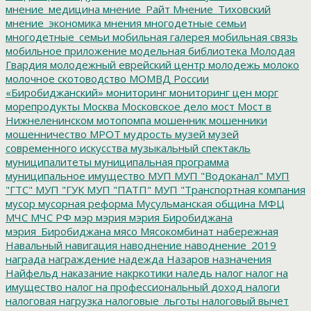
мнение_медицина
мнение_Райт
Мнение_Тиховский
мнение_экономика
мнения
многодетные семьи
многодетные_семьи
мобильная галерея
мобильная связь
мобильное приложение
модельная библиотека
Молодая
Гвардия
молодежный еврейский центр
молодежь
молоко
молочное скотоводство
МОМВД России
«Биробиджанский»
мониторинг
мониторинг цен
морг
морепродукты
Москва
Московское дело
мост
Мост в
Нижнеленинском
мотопомпа
мошенник
мошенники
мошенничество
МРОТ
мудрость
музей
музей
современного искусства
музыкальный спектакль
муниципалитеты
муниципальная программа
муниципальное имущество
МУП
МУП "Водоканал"
МУП
"ГТС"
МУП "ГУК
МУП "ПАТП"
МУП "Транспортная компания
мусор
мусорная реформа
Мусульманская община
МФЦ
МЧС
МЧС РФ
мэр
мэрия
мэрия Биробиджана
мэрия_Биробиджана
мясо
Мясокомбинат
набережная
Навальный
навигация
наводнение
наводнение_2019
награда
награждение
надежда
Назаров
назначения
Найфельд
наказание
накркотики
наледь
налог
налог на
имущество
налог на профессиональный доход
налоги
налоговая нагрузка
налоговые_льготы
налоговый вычет