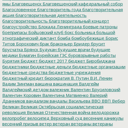
ямы
Благовещенск
Благовещенский кафедральный собор
Благословенное
благотворитель года
благотворительная
акция
благотворительная деятельность
благотворительность
благотворительный концерт
благоустройство
Блокада Ленинграда
боевые патроны
боеприпасы
Бойцовский клуб
бокс
больница
большой
этнографический диктант
бомба
бомбоубежище
Борис
Титов
Борохович
брак
браконьер
Бридер
брусит
брусчатка
Брянск
Будукан
будущие врачи
будущие
медики
Бумагин
Бурейская ГЭС
буровзрывные работы
Бурятия
Бюджет
бюджет 2017
бюджет Биробиджана
бюджетники
бюджетные деньги
бюджетные организации
бюджетные средства
бюджетные учреждения
бюджетный кредит
бюрократия
В. Путин
В.И. Ленин
Вадим Зингман
вакцина
вакцинация
Валдгейм
Валдгеймский детдом
валежник
Валентин Брусиловский
Валентин Коровин
Валентина Матвиенко
Валерий
Дранников
вандализм
вандалы
Васильева
ВВО
ВВП
Вебер
Великан
Великая Октябрьская социалистическая
революция
Великая Отечественная война
велодорожка
велопробег
велосипед
Верховный суд
весенние каникулы
весенний призыв
ветер
ветеран
ветераны
ветераны