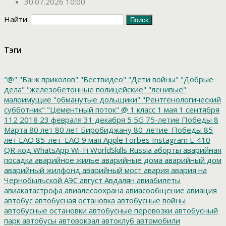
30.07.2026 10:00
Найти:
Тэги
"@"
"Банк приколов"
"Бествидео"
"Дети войны"
"Добрые
дела"
"железобетонные полицейские"
"ленивые"
малоимущие
"обманутые дольщики"
"Рентгенологический
субботник"
"Цементный поток"
@
1 класс
1 мая
1 сентября
112
2018
23 февраля
31 декабря
5
5G
75-летие Победы
8
Марта
80 лет
80 лет Биробиджану
80_летие_Победы
85
лет ЕАО
85_лет_ЕАО
9 мая
Apple
Forbes
Instagram
L-410
QR-код
WhatsApp
Wi-Fi
WorldSkills Russia
аборты
аварийная
посадка
аварийное жилье
аварийные дома
аварийный дом
аварийный жилфонд
аварийный мост
авария
авария на
Чернобыльской АЭС
август
Авдалян
авиабилеты
авиакатастрофа
авиалесоохрана
авиасообщение
авиация
автобус
автобусная остановка
автобусные войны
автобусные остановки
автобусные перевозки
автобусный
парк
автобусы
автовокзал
автоклуб
автомобили