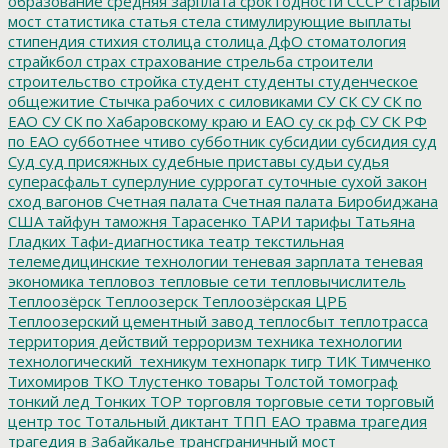
образование
средняя зарплата
срок годности
СССР
старый
мост
статистика
статья
стела
стимулирующие выплаты
стипендия
стихия
столица
столица ДфО
стоматология
страйкбол
страх
страхование
стрельба
строители
строительство
стройка
студент
студенты
студенческое
общежитие
Стычка рабочих с силовиками
СУ СК
СУ СК по
ЕАО
СУ СК по Хабаровскому краю и ЕАО
су ск рф
СУ СК РФ
по ЕАО
субботнее чтиво
субботник
субсидии
субсидия
суд
Суд
суд присяжных
судебные приставы
судьи
судья
суперасфальт
суперлуние
суррогат
суточные
сухой закон
сход вагонов
Счетная палата
Счетная палата Биробиджана
США
тайфун
таможня
Тарасенко
ТАРИ
тарифы
Татьяна
Гладких
Тафи-диагностика
театр
текстильная
телемедицинские технологии
теневая зарплата
теневая
экономика
тепловоз
тепловые сети
тепловычислитель
Теплоозёрск
Теплоозерск
Теплоозёрская ЦРБ
Теплоозерский цементный завод
теплосбыт
теплотрасса
территория действий
терроризм
техника
технологии
технологический_техникум
технопарк
тигр
ТИК
Тимченко
Тихомиров
ТКО
Тлустенко
товары
Толстой
томограф
тонкий лед
Тонких
ТОР
торговля
торговые сети
торговый
центр
тос
Тотальный диктант
ТПП ЕАО
травма
трагедия
трагедия в Забайкалье
трансграничный мост