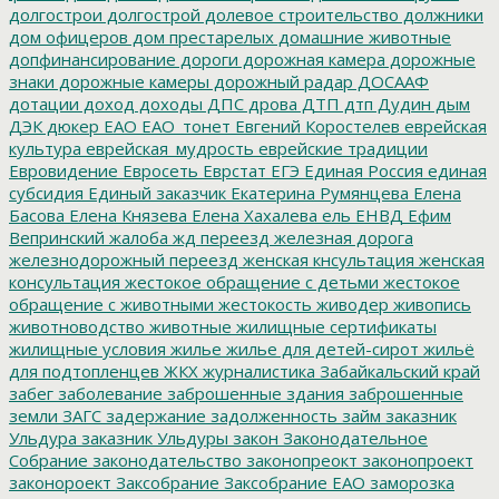
долгострои
долгострой
долевое строительство
должники
дом офицеров
дом престарелых
домашние животные
допфинансирование
дороги
дорожная камера
дорожные
знаки
дорожные камеры
дорожный радар
ДОСААФ
дотации
доход
доходы
ДПС
дрова
ДТП
дтп
Дудин
дым
ДЭК
дюкер
ЕАО
ЕАО_тонет
Евгений Коростелев
еврейская
культура
еврейская_мудрость
еврейские традиции
Евровидение
Евросеть
Еврстат
ЕГЭ
Единая Россия
единая
субсидия
Единый заказчик
Екатерина Румянцева
Елена
Басова
Елена Князева
Елена Хахалева
ель
ЕНВД
Ефим
Вепринский
жалоба
жд переезд
железная дорога
железнодорожный переезд
женская кнсультация
женская
консультация
жестокое обращение с детьми
жестокое
обращение с животными
жестокость
живодер
живопись
животноводство
животные
жилищные сертификаты
жилищные условия
жилье
жилье для детей-сирот
жильё
для подтопленцев
ЖКХ
журналистика
Забайкальский край
забег
заболевание
заброшенные здания
заброшенные
земли
ЗАГС
задержание
задолженность
займ
заказник
Ульдура
заказник Ульдуры
закон
Законодательное
Собрание
законодательство
законопреокт
законопроект
законороект
Заксобрание
Заксобрание ЕАО
заморозка