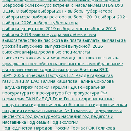
Всероссийский конкурс
встреча_с_населением
ВТБъ
ВУЗ
ВЦИОМ
выборы
выборы 2017
выборы губернатора
выборы мэра
выборы ректора
выборы_2019
выборы_2021
выборы_2026
выборы_губернатора
выборы_депутатов_2019
выборы_мэра
выборы-2018
выборы-2019
вывоз мусора
выгребные ямы
вымогательство
выпас скота
выплата
выплаты
выплаты за
урожай
выпускники
выпускной
выпускной_2026
высококвалифицированные специалисты
высокотехнологичная_медпомощь
выставка
выставка-
ярмарка
высшее образование
высшее самообразование
вытрезвители
выходной
выходные
Вьетнам
ВЭФ
ВЭФ_2026
Вячеслав Пастухов
Г.И. Радде
гадюка
газ
газификация ЕАО
Галина Кашапова
Галина Соколова
Галушка
гараж
гаражи
Гаршин
ГДК
Генеральная
прокуратура
генпрокуратура
Генпрокуратура РФ
гериатрия
ГЖИ
ГИБДД
Гиви
Гигант
гидрозащитные
сооружения
гидрологическая обстановка
гидрологическая
ситуация
гимназия
гимназия № 1
главный федеральный
инспектор
год культурного наследия
год педагога и
наставника
Год семьи
Год экологии
Год_единства_народов_России
Гознак
ГОК
Голикова