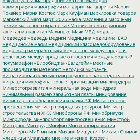
макулатура
Мама-предприниматель
Мамедов
маммография
мамография
мандарин
мандарины
Марвин
Токайер
Мария Костюк
Марк Кауфман
маркировка товаров
Марковский
март
март_2026
маска
Масленица
масочный
режим
массовое сокращение
Матвиенко
материнский
капитал
маткапитал
Махинько
Маяк
МВД
медаль
Медведев
медведь
медики
Медицина
медицина_ЕАО
медицинские маски
медицинский класс
медоборудование
медосмотр
медработники
медсестры
международная
делегация
международные отношения
международный
полумарафон «Биробиджан-Валдгейм»
местные
производители
метеорит
методика
мигранты
миграционная политика
миграционное законодательство
миграция
микрофинансовые_организации
миллиардеры
Минвостокразвития
минеральная вода
Минздрав
минимальный размер заработной платы
минирование
министерство образования и науки РФ
Министерство
просвещения
министр природных ресурсов
Министр
строительства и ЖКХ
Минобороны РФ
Минобрнауки
Минприроды
минпромторг
Минпросвещения
Минстрой
Минтранс
Минтруд
Минфин
Минэкономразвития
Минэнерго
МИР
митинг
Михаил Мишустин
Михаил Озимок
младенцы
Младушка
мнение
мнение_Кузовин