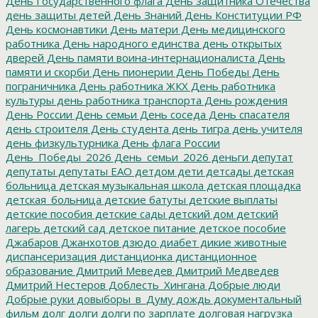
День Государственного флага
День защитника Отечества
день защиты детей
День Знаний
День Конституции РФ
День космонавтики
День матери
День медицинского
работника
День народного единства
день открытых
дверей
День памяти воина-интернационалиста
День
памяти и скорби
День пионерии
День Победы
День
пограничника
День работника ЖКХ
День работника
культуры
день работника транспорта
День рождения
День России
День семьи
День соседа
День спасателя
день строителя
День студента
день тигра
день учителя
день физкультурника
День флага России
День_Победы_2026
День_семьи_2026
деньги
депутат
депутаты
депутаты ЕАО
детдом
дети
детсады
детская
больница
детская музыкальная школа
детская площадка
детская_больница
детские батуты
детские выплаты
детские пособия
детские сады
детский дом
детский
лагерь
детский сад
детское питание
детское пособие
Джабаров
Джанхотов
дзюдо
диабет
дикие животные
диспансеризация
дистанционка
дистанционное
образование
Дмитрий Меведев
Дмитрий Медведев
Дмитрий Нестеров
Доблесть_Хингана
Добрые люди
Добрые руки
довыборы_в_Думу
дождь
документальный
фильм
долг
долги
долги по зарплате
долговая нагрузка