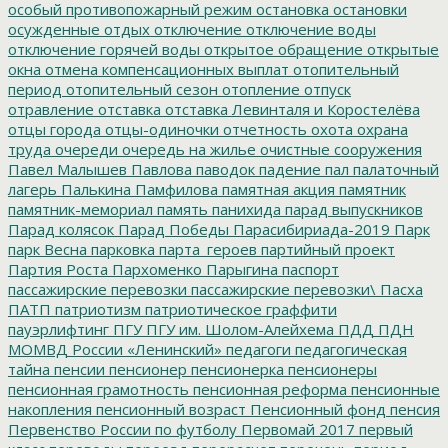
особый противопожарный режим
остановка
остановки
осужденные
отдых
отключение
отключение воды
отключение горячей воды
открытое обращение
открытые
окна
отмена компенсационных выплат
отопительный
период
отопительный сезон
отопление
отпуск
отравление
отставка
отставка Левинталя и Коростелёва
отцы города
отцы-одиночки
отчетность
охота
охрана
труда
очереди
очередь на жилье
очистные сооружения
Павел Малышев
Павлова
паводок
падение
пал
палаточный
лагерь
Палькина
Памфилова
памятная акция
памятник
памятник-мемориал
память
панихида
парад выпускников
Парад колясок
Парад Победы
Парасибириада-2019
Парк
парк Весна
парковка
парта_героев
партийный проект
Партия Роста
Пархоменко
Парыгина
паспорт
пассажирские перевозки
пассажирские перевозки\
Пасха
ПАТП
патриотизм
патриотическое граффити
пауэрлифтинг
ПГУ
ПГУ им. Шолом-Алейхема
ПДД
ПДН
МОМВД России «Ленинский»
педагоги
педагогическая
тайна
пенсии
пенсионер
пенсионерка
пенсионеры
пенсионная грамотность
пенсионная реформа
пенсионные
накопления
пенсионный возраст
Пенсионный фонд
пенсия
Первенство России по футболу
Первомай 2017
первый