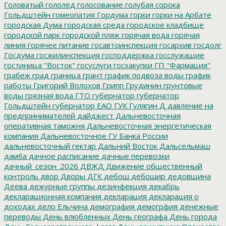
Головатый
гололед
голосование
голубая сорока
Гольдштейн
гомеопатия
Гордума
горки
горки на Арбате
городская Дума
городская среда
городское кладбище
городской парк
городской пляж
горячая вода
горячая
линия
горячее питание
госавтоинспекция
госархив
госдолг
Госдума
госжилинспекция
господдержка
госслужащие
гостиница "Восток"
госуслуги
госхакупки
ГП "Фармация"
грабеж
град
граница
грант
график подвоза воды
график
работы
Григорий Волохов
Грипп
Грудинин
грунтовые
воды
грязная вода
ГТО
губернатор
губернатор
Гольдштейн
губернатор ЕАО
ГУК
Гулягин
Д
давление на
предпринимателей
дайджест
Дальневосточная
оперативная таможня
Дальневосточная энергетическая
компания
Дальневосточное ГУ Банка России
дальневосточный гектар
Дальний Восток
Дальсельмаш
дамба
дачное расписание
дачные перевозки
дачный_сезон_2026
ДВЖД
Движение общественный
контроль
двор
Дворы
ДГК
дебош
дебошир
дедовщина
Деева
дежурные группы
дезинфекция
декабрь
декларационная компания
декларация
декларация о
доходах
дело Ельчина
демография
демогрфия
денежные
переводы
День влюбленных
День географа
День города