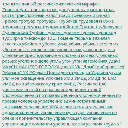
трансграничный российско-китайский марафон
Транснефть
транспортная доступность
транспортная
карта
транспортный налог
траур
тревожный сигнал
Тромса
тротуар
тротуары
Трубачев
трудовая книжка
трудовые ресурсы
трудоустройство
Трутнев
туберкулез
Тукалевский
Турбин
туризм
туризмм
турнир
турпоход
турфирма
тхэквондо
ТЭЦ
Тюмень
тюрьма
Тяжелая
атлетика
убийство
уборка улиц
убыль
убыль населения
убыточность
увольнение
увольнения
уголовное дело
уголовное преследование
уголовный кодекс
уголовный
розыск
уголоное дело
уголь
угон
угон автомобиля
удача
УЖАСЫ НАШЕГО ГОРОДКА
узи
УК
УК "ДомСтроСервис"
УК
"Монарх"
УК РФ
указ Президента
укладка
Украина
укусы
уличное освещение
Улюкаев
УМВ
УМВД
УМВД по ЕАО
УМВД по Хабаровскому краю
УМВД России по ЕАО
уполномоченный по правам предпринимателей
уполномоченный по правам ребенка
уполномоченный по
правам человека
управление административными
зданиями
Управление ЖКХ мэрии города
управление
здравоохранения
управление культуры
управление по
опеке и попечительству
управляющая компания
управляющие компании
уровень жизни
условия труда
УТ