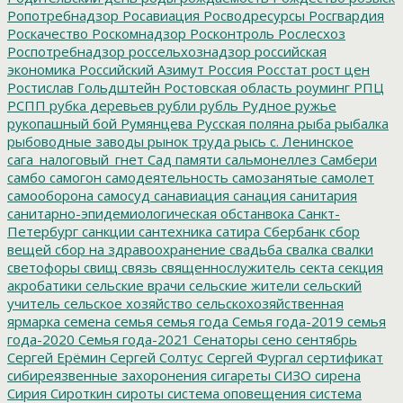
Ропотребнадзор
Росавиация
Росводресурсы
Росгвардия
Роскачество
Роскомнадзор
Росконтроль
Рослесхоз
Роспотребнадзор
россельхознадзор
российская
экономика
Российский Азимут
Россия
Росстат
рост цен
Ростислав Гольдштейн
Ростовская область
роуминг
РПЦ
РСПП
рубка деревьев
рубли
рубль
Рудное
ружье
рукопашный бой
Румянцева
Русская поляна
рыба
рыбалка
рыбоводные заводы
рынок труда
рысь
с. Ленинское
сага_налоговый_гнет
Сад памяти
сальмонеллез
Самбери
самбо
самогон
самодеятельность
самозанятые
самолет
самооборона
самосуд
санавиация
санация
санитария
санитарно-эпидемиологическая обстанвока
Санкт-
Петербург
санкции
сантехника
сатира
Сбербанк
сбор
вещей
сбор на здравоохранение
свадьба
свалка
свалки
светофоры
свищ
связь
священнослужитель
секта
секция
акробатики
сельские врачи
сельские жители
сельский
учитель
сельское хозяйство
сельскохозяйственная
ярмарка
семена
семья
семья года
Семья года-2019
семья
года-2020
Семья года-2021
Сенаторы
сено
сентябрь
Сергей Ерёмин
Сергей Солтус
Сергей Фургал
сертификат
сибиреязвенные захоронения
сигареты
СИЗО
сирена
Сирия
Сироткин
сироты
система оповещения
система