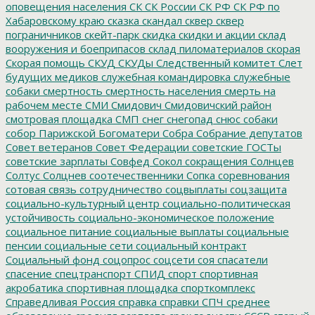
оповещения населения
СК
СК России
СК РФ
СК РФ по
Хабаровскому краю
сказка
скандал
сквер
сквер
пограничников
скейт-парк
скидка
скидки и акции
склад
вооружения и боеприпасов
склад пиломатериалов
скорая
Скорая помощь
СКУД
СКУДы
Следственный комитет
Слет
будущих медиков
служебная командировка
служебные
собаки
смертность
смертность населения
смерть на
рабочем месте
СМИ
Смидович
Смидовичский район
смотровая площадка
СМП
снег
снегопад
снюс
собаки
собор Парижской Богоматери
Собра
Собрание депутатов
Совет ветеранов
Совет Федерации
советские ГОСТы
советские зарплаты
Совфед
Сокол
сокращения
Солнцев
Солтус
Солцнев
соотечественники
Сопка
соревнования
сотовая связь
сотрудничество
соцвыплаты
соцзащита
социально-культурный центр
социально-политическая
устойчивость
социально-экономическое положение
социальное питание
социальные выплаты
социальные
пенсии
социальные сети
социальный контракт
Социальный фонд
соцопрос
соцсети
соя
спасатели
спасение
спецтранспорт
СПИД
спорт
спортивная
акробатика
спортивная площадка
спорткомплекс
Справедливая Россия
справка
справки
СПЧ
среднее