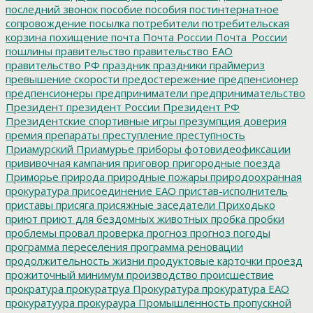
последний звонок
пособие
пособия
постинтернатное
сопровождение
посылка
потребители
потребительская
корзина
похищение
почта
Почта России
Почта_России
пошлины
правительство
правительство ЕАО
правительство РФ
праздник
праздники
праймериз
превышение скорости
предостережение
предпенсионер
предпенсионеры
предприниматели
предпринимательство
Президент
президент России
Президент РФ
Президентские спортивные игры
презумпция доверия
премия
препараты
преступление
преступность
Приамурский
Приамурье
приборы фотовидеофиксации
прививочная кампания
приговор
пригородные поезда
Приморье
природа
природные пожары
природоохранная
прокуратура
присоединение ЕАО
пристав-исполнитель
приставы
присяга
присяжные заседатели
Приходько
приют
приют для бездомных животных
пробка
пробки
проблемы
провал
проверка
прогноз
прогноз погоды
программа переселения
программа реновации
продолжительность жизни
продуктовые карточки
проезд
прожиточный минимум
производство
происшествие
прократура
прокуратруа
Прокуратура
прокуратура ЕАО
прокуратуура
прокураура
Промышленность
пропускной