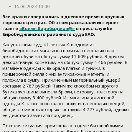
15.06.2023 13:00
Все кражи совершались в дневное время в крупных
торговых центрах. Об этом рассказали интернет-
газете
«Время Биробиджан@»
в пресс-службе
Биробиджанского районного суда ЕАО.
Как установил суд, 41-летняя К. в одном из
биробиджанских магазинов похитила несколько пар
детской обуви на общую сумму 11 609 рублей. В другом –
декоративную косметику на общую сумму 4 466 рублей. В
магазине одежды К. выбрала платья и туники, в
примерочной сняла с них антикражные магниты и
положила в сумку. Причинённый материальный ущерб
составил 2 787 рублей. Таким же способом из другого
бутика женщина вынесла брюки, ветровку, толстовку на
общую сумму 3 400 рублей. Из магазина джинсовой
одежды К. также попыталась похитить несколько вещей,
общая стоимость которых составила 4 727 рублей, однако
её действия заметила продавец.
Похожая ситуация произошла в отделе бытовой химии
одного из торговых центров. Здесь К. взяла несколько