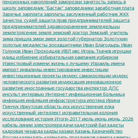
пенсионных накоплений
заморозки
занятость
запись в
школу
заповедник "Бастак"
заповедники
заработная плата
Заречье
зарплата
зарплаты
заслуженный работник ЖКХ
зачистка_судей
защита прав предпринимателей
защита
предпринимателей
здравоохранение
земледельцы
землетрясение
земля
земский доктор
Земский_учитель
зима пришла
змеи
змея
золотой губернатор
Золотухин
золотые медалисты
зоозащитники
Иван Благодырь
Иван
Голунов
Иван Проходцев
ИВЛ
ивс
Игорь Ткачев
игрушки
идиш
избиение
избирательная кампания
избирком
Известковый
измени жизнь к лучшему
Израиль
имена
импорт
инвалиды
инвестирование
инвестиции
инвестиционные проекты
индекс самоизоляции
индекс
человеческого развития
индексация
инновационное
развитие
иностранные государства
инспектор ДПС
инсульт
интервью
Интернет
инфекционная больница
инфекция
инфляция
инфраструктура
ипотека
Ирина
Пинчук
Иркутская область
иск
искусственная елка
искусственный_интеллект
исправительная колония
исследование
история
Итоги-2017
июль
июнь
июнь_2026
кабель линии электропередачи
кадетский бал
кадеты
кадровая чехарда
кадры
казаки
Казань
Казначейство
России
календарь
календарь праздников
камера
камеры