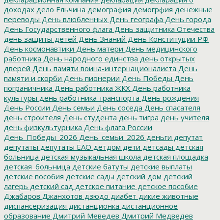
доходах
дело Ельчина
демография
демогрфия
денежные
переводы
День влюбленных
День географа
День города
День Государственного флага
День защитника Отечества
день защиты детей
День Знаний
День Конституции РФ
День космонавтики
День матери
День медицинского
работника
День народного единства
день открытых
дверей
День памяти воина-интернационалиста
День
памяти и скорби
День пионерии
День Победы
День
пограничника
День работника ЖКХ
День работника
культуры
день работника транспорта
День рождения
День России
День семьи
День соседа
День спасателя
день строителя
День студента
день тигра
день учителя
день физкультурника
День флага России
День_Победы_2026
День_семьи_2026
деньги
депутат
депутаты
депутаты ЕАО
детдом
дети
детсады
детская
больница
детская музыкальная школа
детская площадка
детская_больница
детские батуты
детские выплаты
детские пособия
детские сады
детский дом
детский
лагерь
детский сад
детское питание
детское пособие
Джабаров
Джанхотов
дзюдо
диабет
дикие животные
диспансеризация
дистанционка
дистанционное
образование
Дмитрий Меведев
Дмитрий Медведев