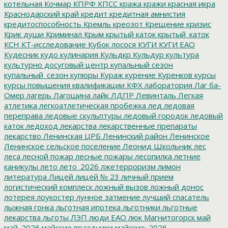
котельная
Кочмар
КПРФ
КПСС
кража
кражи
красная икра
Краснодарский край
кредит
кредитная амнистия
кредитоспособность
Кремль
креозот
Крещение
кризис
Крик души
Криминал
Крым
крытый каток
крытый_каток
КСН
КТ-исследование
Кубок лосося
КУГИ
КУГИ ЕАО
Кудесник
кудо
кулинария
Кульдкр
Кульдур
культура
культурно досуговый центр
купальный сезон
купальный_сезон
купюры
Кураж
курение
Куренков
курсы
курсы повышения квалификации
КФХ
лаборатория
Лаг ба-
Омер
лагерь
Лагошина
лайк
ЛДПР
Левинталь
Легкая
атлетика
легкоатлетическая пробежка
лед
ледовая
переправа
ледовые скульптуры
ледовый городок
ледовый
каток
ледоход
лекарства
лекарственные препараты
лекарство
Ленинская ЦРБ
Ленинский район
Ленинское
Ленинское сельское поселение
Леонид Школьник
лес
леса
лесной пожар
лесные пожары
лесопилка
летние
каникулы
лето
лето_2026
лжетерроризм
лимон
литература
Лицей
лицей № 23
личный прием
логистический комплеск
ложный вызов
ложный донос
лотерея
лоукостер
лунное затмение
лучший спасатель
лыжная гонка
льготная ипотека
льготники
льготные
лекарства
льготы
ЛЭП
люди ЕАО
люк
Магнитогорск
май
май_2026
майские праздники
майские_2026