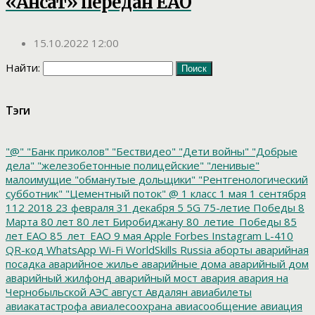
«Ансат» передан ЕАО
15.10.2022 12:00
Найти:
Тэги
"@"
"Банк приколов"
"Бествидео"
"Дети войны"
"Добрые
дела"
"железобетонные полицейские"
"ленивые"
малоимущие
"обманутые дольщики"
"Рентгенологический
субботник"
"Цементный поток"
@
1 класс
1 мая
1 сентября
112
2018
23 февраля
31 декабря
5
5G
75-летие Победы
8
Марта
80 лет
80 лет Биробиджану
80_летие_Победы
85
лет ЕАО
85_лет_ЕАО
9 мая
Apple
Forbes
Instagram
L-410
QR-код
WhatsApp
Wi-Fi
WorldSkills Russia
аборты
аварийная
посадка
аварийное жилье
аварийные дома
аварийный дом
аварийный жилфонд
аварийный мост
авария
авария на
Чернобыльской АЭС
август
Авдалян
авиабилеты
авиакатастрофа
авиалесоохрана
авиасообщение
авиация