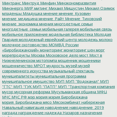
Минтранс
Минтруд
Минфин
Минэкономразвития
Минэнерго
МИР
митинг
Михаил Мишустин
Михаил Озимок
младенцы
Младушка
мнение
мнение_Кузовин
мнение_медицина
мнение_Райт
Мнение_Тиховский
мнение_экономика
мнения
многодетные семьи
многодетные_семьи
мобильная галерея
мобильная связь
мобильное приложение
модельная библиотека
Молодая
Гвардия
молодежный еврейский центр
молодежь
молоко
молочное скотоводство
МОМВД России
«Биробиджанский»
мониторинг
мониторинг цен
морг
морепродукты
Москва
Московское дело
мост
Мост в
Нижнеленинском
мотопомпа
мошенник
мошенники
мошенничество
МРОТ
мудрость
музей
музей
современного искусства
музыкальный спектакль
муниципалитеты
муниципальная программа
муниципальное имущество
МУП
МУП "Водоканал"
МУП
"ГТС"
МУП "ГУК
МУП "ПАТП"
МУП "Транспортная компания
мусор
мусорная реформа
Мусульманская община
МФЦ
МЧС
МЧС РФ
мэр
мэрия
мэрия Биробиджана
мэрия_Биробиджана
мясо
Мясокомбинат
набережная
Навальный
навигация
наводнение
наводнение_2019
награда
награждение
надежда
Назаров
назначения