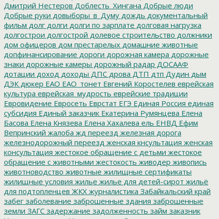
Дмитрий Нестеров
Доблесть_Хингана
Добрые люди
Добрые руки
довыборы_в_Думу
дождь
документальный
фильм
долг
долги
долги по зарплате
долговая нагрузка
долгострои
долгострой
долевое строительство
должники
дом офицеров
дом престарелых
домашние животные
допфинансирование
дороги
дорожная камера
дорожные
знаки
дорожные камеры
дорожный радар
ДОСААФ
дотации
доход
доходы
ДПС
дрова
ДТП
дтп
Дудин
дым
ДЭК
дюкер
ЕАО
ЕАО_тонет
Евгений Коростелев
еврейская
культура
еврейская_мудрость
еврейские традиции
Евровидение
Евросеть
Еврстат
ЕГЭ
Единая Россия
единая
субсидия
Единый заказчик
Екатерина Румянцева
Елена
Басова
Елена Князева
Елена Хахалева
ель
ЕНВД
Ефим
Вепринский
жалоба
жд переезд
железная дорога
железнодорожный переезд
женская кнсультация
женская
консультация
жестокое обращение с детьми
жестокое
обращение с животными
жестокость
живодер
живопись
животноводство
животные
жилищные сертификаты
жилищные условия
жилье
жилье для детей-сирот
жильё
для подтопленцев
ЖКХ
журналистика
Забайкальский край
забег
заболевание
заброшенные здания
заброшенные
земли
ЗАГС
задержание
задолженность
займ
заказник