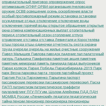
оправдательный приговор
опровержение
опрос
оптимизация
ОПФР
ОРВИ
организация пчеловодов
оружие
ОСВВ
освещение
осень
оскорбление власти
особый противопожарный режим
остановка
остановки
осужденные
отдых
отключение
отключение воды
отключение горячей воды
открытое обращение
открытые
окна
отмена компенсационных выплат
отопительный
период
отопительный сезон
отопление
отпуск
отравление
отставка
отставка Левинталя и Коростелёва
отцы города
отцы-одиночки
отчетность
охота
охрана
труда
очереди
очередь на жилье
очистные сооружения
Павел Малышев
Павлова
паводок
падение
пал
палаточный
лагерь
Палькина
Памфилова
памятная акция
памятник
памятник-мемориал
память
панихида
парад выпускников
Парад колясок
Парад Победы
Парасибириада-2019
Парк
парк Весна
парковка
парта_героев
партийный проект
Партия Роста
Пархоменко
Парыгина
паспорт
пассажирские перевозки
пассажирские перевозки\
Пасха
ПАТП
патриотизм
патриотическое граффити
пауэрлифтинг
ПГУ
ПГУ им. Шолом-Алейхема
ПДД
ПДН
МОМВД России «Ленинский»
педагоги
педагогическая
тайна
пенсии
пенсионер
пенсионерка
пенсионеры
пенсионная грамотность
пенсионная реформа
пенсионные