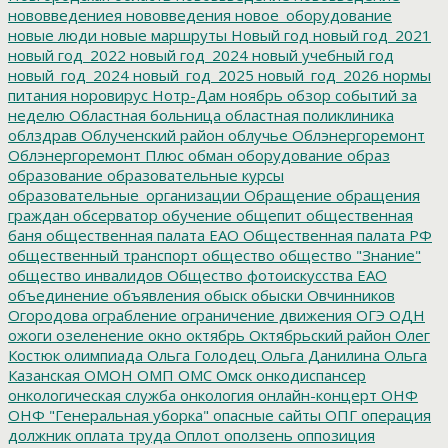
нововведениея
нововведения
новое_оборудование
новые люди
новые маршруты
Новый год
новый год_2021
новый год_2022
новый год_2024
новый учебный год
новый_год_2024
новый_год_2025
новый_год_2026
нормы
питания
норовирус
Нотр-Дам
ноябрь
обзор событий за
неделю
Областная больница
областная поликлиника
облздрав
Облученский район
облучье
Облэнергоремонт
Облэнергоремонт Плюс
обман
оборудование
образ
образование
образовательные курсы
образовательные_организации
Обращение
обращения
граждан
обсерватор
обучение
общепит
общественная
баня
общественная палата ЕАО
Общественная палата РФ
общественный транспорт
общество
общество "Знание"
общество инвалидов
Общество фотоискусства ЕАО
объединение
объявления
обыск
обыски
Овчинников
Огородова
ограбление
ограничение движения
ОГЭ
ОДН
ожоги
озеленение
окно
октябрь
Октябрьский район
Олег
Костюк
олимпиада
Ольга Голодец
Ольга Данилина
Ольга
Казанская
ОМОН
ОМП
ОМС
Омск
онкодиспансер
онкологическая служба
онкология
онлайн-концерт
ОНФ
ОНФ "Генеральная уборка"
опасные сайты
ОПГ
операция
должник
оплата труда
Оплот
оползень
оппозиция