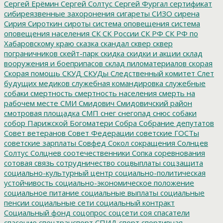
Сергей Ерёмин
Сергей Солтус
Сергей Фургал
сертификат
сибиреязвенные захоронения
сигареты
СИЗО
сирена
Сирия
Сироткин
сироты
система оповещения
система
оповещения населения
СК
СК России
СК РФ
СК РФ по
Хабаровскому краю
сказка
скандал
сквер
сквер
пограничников
скейт-парк
скидка
скидки и акции
склад
вооружения и боеприпасов
склад пиломатериалов
скорая
Скорая помощь
СКУД
СКУДы
Следственный комитет
Слет
будущих медиков
служебная командировка
служебные
собаки
смертность
смертность населения
смерть на
рабочем месте
СМИ
Смидович
Смидовичский район
смотровая площадка
СМП
снег
снегопад
снюс
собаки
собор Парижской Богоматери
Собра
Собрание депутатов
Совет ветеранов
Совет Федерации
советские ГОСТы
советские зарплаты
Совфед
Сокол
сокращения
Солнцев
Солтус
Солцнев
соотечественники
Сопка
соревнования
сотовая связь
сотрудничество
соцвыплаты
соцзащита
социально-культурный центр
социально-политическая
устойчивость
социально-экономическое положение
социальное питание
социальные выплаты
социальные
пенсии
социальные сети
социальный контракт
Социальный фонд
соцопрос
соцсети
соя
спасатели
спасение
спецтранспорт
СПИД
спорт
спортивная