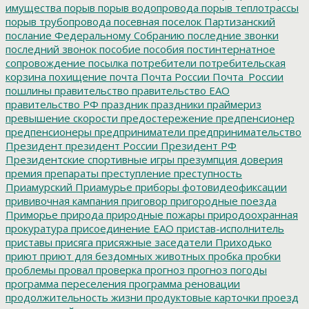
имущества
порыв
порыв водопровода
порыв теплотрассы
порыв трубопровода
посевная
поселок Партизанский
послание Федеральному Собранию
последние звонки
последний звонок
пособие
пособия
постинтернатное
сопровождение
посылка
потребители
потребительская
корзина
похищение
почта
Почта России
Почта_России
пошлины
правительство
правительство ЕАО
правительство РФ
праздник
праздники
праймериз
превышение скорости
предостережение
предпенсионер
предпенсионеры
предприниматели
предпринимательство
Президент
президент России
Президент РФ
Президентские спортивные игры
презумпция доверия
премия
препараты
преступление
преступность
Приамурский
Приамурье
приборы фотовидеофиксации
прививочная кампания
приговор
пригородные поезда
Приморье
природа
природные пожары
природоохранная
прокуратура
присоединение ЕАО
пристав-исполнитель
приставы
присяга
присяжные заседатели
Приходько
приют
приют для бездомных животных
пробка
пробки
проблемы
провал
проверка
прогноз
прогноз погоды
программа переселения
программа реновации
продолжительность жизни
продуктовые карточки
проезд