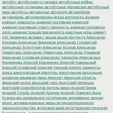
автобус
автобусная остановка
автобусные войны
автобусные остановки
автобусные перевозки
автобусный
парк
автобусы
автовокзал
автоклуб
автомобили
автомобиль
автоперевозки
Агада
агитпоезд
аграрии
адвокат
Адвокаты
административная комиссия
административная ответственность
административное
дело
администрация президента
азартные игры
азимут
АЗС
Акименко
активист
акция
акция протеста
Александр
Буксман
Александр Винников
Александр Головатый
Александр Золотухин
Александр Козлов
Александр
Левинталь
Александр Ливенталь
Александр Романов
Александр Соловьев
Александр Чаплыгин
Александра
Филиппова
Алексей Корниенко
Алексей Навальный
Алексей Хозяйский
Алексей Черный
Алеппо
алименты
Алиса
алкоголизация
Алкоголь
алкогольная продукция
аллергия
альманах
Амур
Амурзет
Амурская область
Амурский полоз
амурский тигр
Анатолий Мелешко
Анатолий Скоробогатов
Ангелы мира
Андрей Бялик
Андрей Голубь
Андрей Драчев
Андрей Пивенко
Анна
Кузнецова
аномальное потепление
анонимные звонки
анонс
антивандальные меры
антикоррупционное
законодательство
антисанитария
антитеррористическая
безопасность
антитеррористическая комиссия