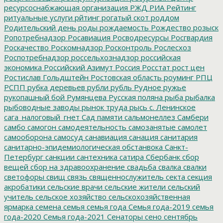
ресурсоснабжающая организация
РЖД
РИА Рейтинг
ритуальные услуги
рйтинг
рогатый скот
роддом
Родительский день
роды
рождаемость
Рождество
розыск
Ропотребнадзор
Росавиация
Росводресурсы
Росгвардия
Роскачество
Роскомнадзор
Росконтроль
Рослесхоз
Роспотребнадзор
россельхознадзор
российская
экономика
Российский Азимут
Россия
Росстат
рост цен
Ростислав Гольдштейн
Ростовская область
роуминг
РПЦ
РСПП
рубка деревьев
рубли
рубль
Рудное
ружье
рукопашный бой
Румянцева
Русская поляна
рыба
рыбалка
рыбоводные заводы
рынок труда
рысь
с. Ленинское
сага_налоговый_гнет
Сад памяти
сальмонеллез
Самбери
самбо
самогон
самодеятельность
самозанятые
самолет
самооборона
самосуд
санавиация
санация
санитария
санитарно-эпидемиологическая обстанвока
Санкт-
Петербург
санкции
сантехника
сатира
Сбербанк
сбор
вещей
сбор на здравоохранение
свадьба
свалка
свалки
светофоры
свищ
связь
священнослужитель
секта
секция
акробатики
сельские врачи
сельские жители
сельский
учитель
сельское хозяйство
сельскохозяйственная
ярмарка
семена
семья
семья года
Семья года-2019
семья
года-2020
Семья года-2021
Сенаторы
сено
сентябрь