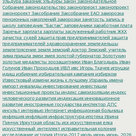
Ульдура
заказник Ульдуры
закон
Законодательное
Собрание
законодательство
законопреокт
законопроект
законороект
Заксобрание
Заксобрание ЕАО
заморозка
пенсионных накоплений
заморозки
занятость
запись в
школу
заповедник "Бастак"
заповедники
заработная плата
Заречье
зарплата
зарплаты
заслуженный работник ЖКХ
зачистка_судей
защита прав предпринимателей
защита
предпринимателей
здравоохранение
земледельцы
землетрясение
земля
земский доктор
Земский_учитель
зима пришла
змеи
змея
золотой губернатор
Золотухин
золотые медалисты
зоозащитники
Иван Благодырь
Иван
Голунов
Иван Проходцев
ИВЛ
ивс
Игорь Ткачев
игрушки
идиш
избиение
избирательная кампания
избирком
Известковый
измени жизнь к лучшему
Израиль
имена
импорт
инвалиды
инвестирование
инвестиции
инвестиционные проекты
индекс самоизоляции
индекс
человеческого развития
индексация
инновационное
развитие
иностранные государства
инспектор ДПС
инсульт
интервью
Интернет
инфекционная больница
инфекция
инфляция
инфраструктура
ипотека
Ирина
Пинчук
Иркутская область
иск
искусственная елка
искусственный_интеллект
исправительная колония
исследование
история
Итоги-2017
июль
июнь
июнь_2026