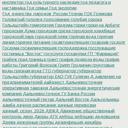
инспектор
год культурного наследия
год педагога и
наставника
Год семьи
Год экологии
Год_единства_народов_России
Гознак
ГОК
Голикова
Головатый
гололед
голосование
голубая сорока
Гольдштейн
гомеопатия
Гордума
горки
горки на Арбате
городская Дума
городская среда
городское кладбище
городской парк
городской пляж
горячая вода
горячая
линия
горячее питание
госавтоинспекция
госархив
госдолг
Госдума
госжилинспекция
господдержка
госслужащие
гостиница "Восток"
госуслуги
госхакупки
ГП "Фармация"
грабеж
град
граница
грант
график подвоза воды
график
работы
Григорий Волохов
Грипп
Грудинин
грунтовые
воды
грязная вода
ГТО
губернатор
губернатор
Гольдштейн
губернатор ЕАО
ГУК
Гулягин
Д
давление на
предпринимателей
дайджест
Дальневосточная
оперативная таможня
Дальневосточная энергетическая
компания
Дальневосточное ГУ Банка России
дальневосточный гектар
Дальний Восток
Дальсельмаш
дамба
дачное расписание
дачные перевозки
дачный_сезон_2026
ДВЖД
Движение общественный
контроль
двор
Дворы
ДГК
дебош
дебошир
дедовщина
Деева
дежурные группы
дезинфекция
декабрь
декларационная компания
декларация
декларация о