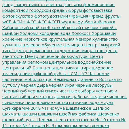
фонд_защитники_отечества
фонтаны
формирование
комфортной городской среды\
форум
фотовыставка
фотоискусство
фотохудожники
Франция
Фрейд
фрукты
ФСБ
ФСИН
ФСО
ФСС
ФССП
Фургал
футбол
Хабаровск
Хабаровский край
хлеб
хоккей
хоккей с мячом
хоккей с
шайбой
Холдоми
холодная вода
Холокост
Хорошавин
хранение наркотиков
хрустальная менора
хулиганство
хулиганы
целевое обучение
Целищев
Центр "Амурский
тигр"
центр временного содержания мигрантов
центр
занятости
Центр лечебной физкультуры
Центр
управления регионом
центральное водоснабжение
Центральный Банк
цены
цик
циклон
цирк
цифровое
телевидение
цифровой рубль
ЦСМ
ЦУР
Час земли
частичная мобилизация
Чемпионат Дальнего Востока по
футболу
черная дыра
черная икра
черные лесорубы
Черный куб
черный список
честные выборы
честные и
чистые выборы
четырехдневная рабочая неделя
чиновник
чиновники
чипирование
чистая питьевая вода
Чиунэ
Сугихара
ЧМ-2018
ЧП
чс
чума
шампанское
Шапиро
шахматы
шашки
шашлыки
швейная фабрика
Шевченко
шелковый путь
Шереметьево
школа
школа № 10
школа №
11
школа № 4
школа № 9
школы
школьная ярмарка