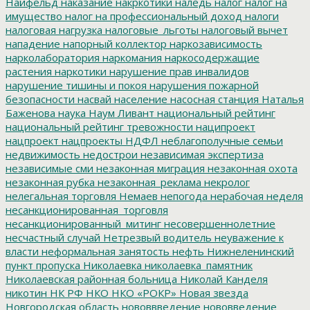
Найфельд
наказание
накркотики
наледь
налог
налог на
имущество
налог на профессиональный доход
налоги
налоговая нагрузка
налоговые_льготы
налоговый вычет
нападение
напорный коллектор
наркозависимость
нарколаборатория
наркомания
наркосодержащие
растения
наркотики
нарушение прав инвалидов
нарушение тишины и покоя
нарушения пожарной
безопасности
насвай
население
насосная станция
Наталья
Баженова
наука
Наум Ливант
национальный рейтинг
национальный рейтинг тревожности
наципроект
нацпроект
нацпроекты
НДФЛ
неблагополучные семьи
недвижимость
недострои
независимая экспертиза
независимые сми
незаконная миграция
незаконная охота
незаконная рубка
незаконная_реклама
некролог
нелегальная торговля
Немаев
непогода
нерабочая неделя
несанкционированная_торговля
несанкционированный_митинг
несовершеннолетние
несчастный случай
Нетрезвый водитель
неуважение к
власти
неформальная занятость
нефть
Нижнеленинский
пункт пропуска
Николаевка
николаевка_памятник
Николаевская районная больница
Николай Канделя
никотин
НК РФ
НКО
НКО «РОКР»
Новая звезда
Новгородская область
нововвведение
нововведение