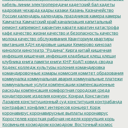
кабель линии электропередачи
кадетский бал
кадеты
кадровая чехарда
кадры
казаки
Казань
Казначейство
России
календарь
календарь праздников
камера
камеры
Камчатка
Камчатский край
канализация
капитальный
ремонт
капремонт
карантин
карате
каратин
катастрофа
кафе
качество жизни
качество и безопасность
качество
молока
качество обслуживания
Кванториум
квартиры
квитанция
КДН
кедровые шишки
Кемерово
кинозал
кинологи
кинотеатр "Родина"
Кирга
китай
кишечная
инфекция
кишечная_инфекция
кладбище
клещ
клещи
клубника
книга памяти
книги
КНР
КоАП
ковид-сводка
Кодекс
колледж культуры
колония
командировка
командировочные
комары
комиссия
комитет образования
коммуналка
коммунальная авария
коммунальные платежи
коммунальные услуги
компенсации
компенсационные
расходы
компенсация
комфортная городская среда
кондитерские изделия
конкурс
Конрад
Константин
Лазарев
конституционный суд
конституция
контрабанда
контрафакт
конфликт интересов
концерт
Корж
коронавирус
коронавирусные выплаты
коронаврус
Коростелев
короткая рабочая неделя
коррупция
корь
Косвинцев
космодром
космодром_Восточный
космос