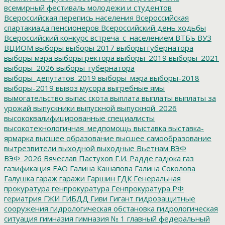
всемирный фестиваль молодежи и студентов
Всероссийская перепись населения
Всероссийская
спартакиада пенсионеров
Всероссийский день ходьбы
Всероссийский конкурс
встреча_с_населением
ВТБъ
ВУЗ
ВЦИОМ
выборы
выборы 2017
выборы губернатора
выборы мэра
выборы ректора
выборы_2019
выборы_2021
выборы_2026
выборы_губернатора
выборы_депутатов_2019
выборы_мэра
выборы-2018
выборы-2019
вывоз мусора
выгребные ямы
вымогательство
выпас скота
выплата
выплаты
выплаты за
урожай
выпускники
выпускной
выпускной_2026
высококвалифицированные специалисты
высокотехнологичная_медпомощь
выставка
выставка-
ярмарка
высшее образование
высшее самообразование
вытрезвители
выходной
выходные
Вьетнам
ВЭФ
ВЭФ_2026
Вячеслав Пастухов
Г.И. Радде
гадюка
газ
газификация ЕАО
Галина Кашапова
Галина Соколова
Галушка
гараж
гаражи
Гаршин
ГДК
Генеральная
прокуратура
генпрокуратура
Генпрокуратура РФ
гериатрия
ГЖИ
ГИБДД
Гиви
Гигант
гидрозащитные
сооружения
гидрологическая обстановка
гидрологическая
ситуация
гимназия
гимназия № 1
главный федеральный