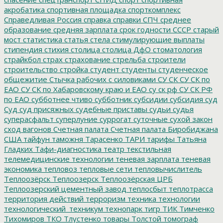
акробатика
спортивная площадка
спорткомплекс
Справедливая Россия
справка
справки
СПЧ
среднее
образование
средняя зарплата
срок годности
СССР
старый
мост
статистика
статья
стела
стимулирующие выплаты
стипендия
стихия
столица
столица ДфО
стоматология
страйкбол
страх
страхование
стрельба
строители
строительство
стройка
студент
студенты
студенческое
общежитие
Стычка рабочих с силовиками
СУ СК
СУ СК по
ЕАО
СУ СК по Хабаровскому краю и ЕАО
су ск рф
СУ СК РФ
по ЕАО
субботнее чтиво
субботник
субсидии
субсидия
суд
Суд
суд присяжных
судебные приставы
судьи
судья
суперасфальт
суперлуние
суррогат
суточные
сухой закон
сход вагонов
Счетная палата
Счетная палата Биробиджана
США
тайфун
таможня
Тарасенко
ТАРИ
тарифы
Татьяна
Гладких
Тафи-диагностика
театр
текстильная
телемедицинские технологии
теневая зарплата
теневая
экономика
тепловоз
тепловые сети
тепловычислитель
Теплоозёрск
Теплоозерск
Теплоозёрская ЦРБ
Теплоозерский цементный завод
теплосбыт
теплотрасса
территория действий
терроризм
техника
технологии
технологический_техникум
технопарк
тигр
ТИК
Тимченко
Тихомиров
ТКО
Тлустенко
товары
Толстой
томограф