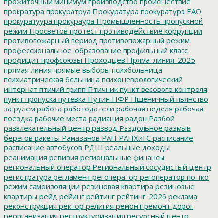
прожиточный минимум
производство
происшествие
прократура
прокуратруа
Прокуратура
прокуратура ЕАО
прокуратуура
прокураура
Промышленность
пропускной
режим
Просветов
протест
противодействие коррупции
противопожарный период
противопожарный режим
профессиональное_образование
профильный класс
профицит
профсоюзы
Проходцев
Пряма_линия_2025
прямая линия
прямые выборы
психбольница
психиатрическая больница
психоневрологический
интернат
птичий грипп
Птичник
пункт весового контроля
пункт пропуска
путевка
Путин
ПФР
Пшеничный
пьянство
за рулем
работа
работодатели
рабочая неделя
рабочая
поездка
рабочие места
радиация
радон
Разбой
развлекательный центр
развод
Раздольное
размыв
берегов
ракеты
Рамазанов
РАН
РАНХиГС
расписание
расписание автобусов
РДШ
реальные доходы
реанимация
ревизия
региональные финансы
региональный оператор
Региональный сосудистый центр
регистратура
регламент
регоператор
регоператор по тко
режим самоизоляции
резиновая квартира
резиновые
квартиры
рейд
рейинг
рейтинг
рейтинг_2026
реклама
реконструкция
ректор
религия
ремонт
ремонт дорог
реорганизация
реструктуризация
ресурсный центр