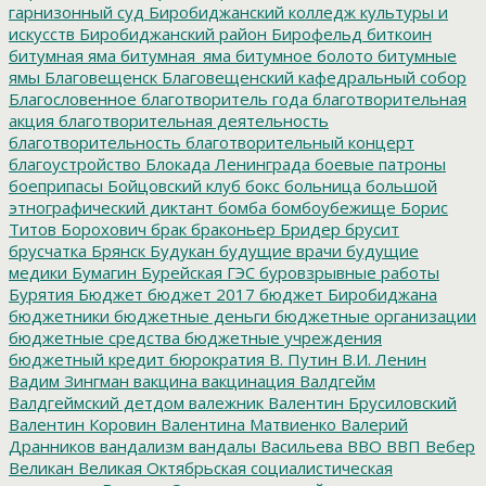
гарнизонный суд
Биробиджанский колледж культуры и
искусств
Биробиджанский район
Бирофельд
биткоин
битумная яма
битумная_яма
битумное болото
битумные
ямы
Благовещенск
Благовещенский кафедральный собор
Благословенное
благотворитель года
благотворительная
акция
благотворительная деятельность
благотворительность
благотворительный концерт
благоустройство
Блокада Ленинграда
боевые патроны
боеприпасы
Бойцовский клуб
бокс
больница
большой
этнографический диктант
бомба
бомбоубежище
Борис
Титов
Борохович
брак
браконьер
Бридер
брусит
брусчатка
Брянск
Будукан
будущие врачи
будущие
медики
Бумагин
Бурейская ГЭС
буровзрывные работы
Бурятия
Бюджет
бюджет 2017
бюджет Биробиджана
бюджетники
бюджетные деньги
бюджетные организации
бюджетные средства
бюджетные учреждения
бюджетный кредит
бюрократия
В. Путин
В.И. Ленин
Вадим Зингман
вакцина
вакцинация
Валдгейм
Валдгеймский детдом
валежник
Валентин Брусиловский
Валентин Коровин
Валентина Матвиенко
Валерий
Дранников
вандализм
вандалы
Васильева
ВВО
ВВП
Вебер
Великан
Великая Октябрьская социалистическая