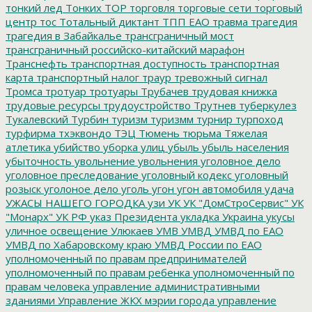
тонкий лед
Тонких
ТОР
торговля
торговые сети
торговый
центр
тос
Тотальный диктант
ТПП ЕАО
травма
трагедия
трагедия в Забайкалье
трансграничный мост
трансграничный российско-китайский марафон
Транснефть
транспортная доступность
транспортная
карта
транспортный налог
траур
тревожный сигнал
Тромса
тротуар
тротуары
Трубачев
трудовая книжка
трудовые ресурсы
трудоустройство
Трутнев
туберкулез
Тукалевский
Турбин
туризм
туризмм
турнир
турпоход
турфирма
тхэквондо
ТЭЦ
Тюмень
тюрьма
Тяжелая
атлетика
убийство
уборка улиц
убыль
убыль населения
убыточность
увольнение
увольнения
уголовное дело
уголовное преследование
уголовный кодекс
уголовный
розыск
уголоное дело
уголь
угон
угон автомобиля
удача
УЖАСЫ НАШЕГО ГОРОДКА
узи
УК
УК "ДомСтроСервис"
УК
"Монарх"
УК РФ
указ Президента
укладка
Украина
укусы
уличное освещение
Улюкаев
УМВ
УМВД
УМВД по ЕАО
УМВД по Хабаровскому краю
УМВД России по ЕАО
уполномоченный по правам предпринимателей
уполномоченный по правам ребенка
уполномоченный по
правам человека
управление административными
зданиями
Управление ЖКХ мэрии города
управление