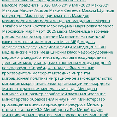
майские_праздники_2026
МАК-2019
Мак-2020
Мак-2021
Макаров
Максим Акимов
Максим Семенов
Максим Шупиков
макулатура
Мама-предприниматель
Мамедов
маммография
мамография
мандарин
мандарины
Марвин
Токайер
Мария Костюк
Марк Кауфман
маркировка товаров
Марковский
март
март_2026
маска
Масленица
масочный
режим
массовое сокращение
Матвиенко
материнский
капитал
маткапитал
Махинько
Маяк
МВД
медаль
Медведев
медведь
медики
Медицина
медицина_ЕАО
медицинские маски
медицинский класс
медоборудование
медосмотр
медработники
медсестры
международная
делегация
международные отношения
международный
полумарафон «Биробиджан-Валдгейм»
местные
производители
метеорит
методика
мигранты
миграционная политика
миграционное законодательство
миграция
микрофинансовые_организации
миллиардеры
Минвостокразвития
минеральная вода
Минздрав
минимальный размер заработной платы
минирование
министерство образования и науки РФ
Министерство
просвещения
министр природных ресурсов
Министр
строительства и ЖКХ
Минобороны РФ
Минобрнауки
Минприроды
минпромторг
Минпросвещения
Минстрой