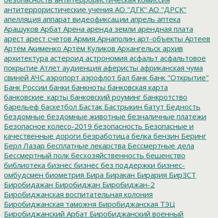
антитеррористические учения
АО "ДГК"
АО "ДРСК"
апелляция
аппарат видеофиксации
апрель
аптека
Арашуков
Арбат
Арена
аренда земли
арендная плата
арест
арест счетов
Армия
Арнаполин
арт-объекты
Артеев
Артём Акименко
Артём Куликов
Архангельск
архив
архитектура
астероид
астрономия
асфальт
асфальтовое
покрытие
Атлет
аудиенция
аферисты
африканская чума
свиней
АЧС
аэропорт
аэрофлот
бал
банк
банк "Открытие"
Банк России
банки
банкноты
банковская карта
банковские_карты
банковский роуминг
банкротство
барельеф
баскетбол
Бастак
Бастрыкин
батут
Бедность
бездомные
бездомные животные
безналичные платежи
Безопасное колесо-2019
безопасность
Безопасные и
качественные дороги
безработица
белка
бензин
Беринг
Берл Лазар
бесплатные лекарства
Бессмертные дела
Бессмертный полк
бесхозяйственность
бешенство
библиотека
бизнес
бизнес без поддержки
бизнес-
омбудсмен
биометрия
Бира
Биракан
Бирария
БирЗСТ
Биробидажан
Биробиджан
Биробиджан-2
Биробиджанская воспитательная колония
Биробиджанская таможня
Биробиджанская ТЭЦ
Биробиджанский Арбат
Биробиджанский военный