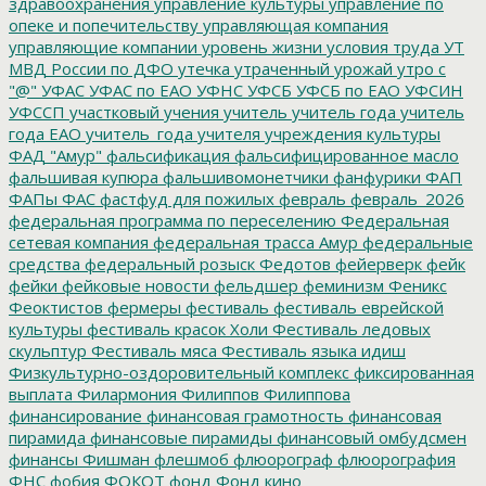
здравоохранения
управление культуры
управление по
опеке и попечительству
управляющая компания
управляющие компании
уровень жизни
условия труда
УТ
МВД России по ДФО
утечка
утраченный урожай
утро с
"@"
УФАС
УФАС по ЕАО
УФНС
УФСБ
УФСБ по ЕАО
УФСИН
УФССП
участковый
учения
учитель
учитель года
учитель
года ЕАО
учитель_года
учителя
учреждения культуры
ФАД "Амур"
фальсификация
фальсифицированное масло
фальшивая купюра
фальшивомонетчики
фанфурики
ФАП
ФАПы
ФАС
фастфуд для пожилых
февраль
февраль_2026
федеральная программа по переселению
Федеральная
сетевая компания
федеральная трасса Амур
федеральные
средства
федеральный розыск
Федотов
фейерверк
фейк
фейки
фейковые новости
фельдшер
феминизм
Феникс
Феоктистов
фермеры
фестиваль
фестиваль еврейской
культуры
фестиваль красок Холи
Фестиваль ледовых
скульптур
Фестиваль мяса
Фестиваль языка идиш
Физкультурно-оздоровительный комплекс
фиксированная
выплата
Филармония
Филиппов
Филиппова
финансирование
финансовая грамотность
финансовая
пирамида
финансовые пирамиды
финансовый омбудсмен
финансы
Фишман
флешмоб
флюорограф
флюорография
ФНС
фобия
ФОКОТ
фонд
Фонд кино