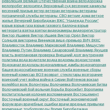
революция
Великая Отечественная война
велодорожка
велопробег
велосипед
Верховный суд
весенние каникулы
весенний призыв
ветер
ветеран
ветераны
ветераны
пограничной службы
ветераны_СВО
ветхие дома
ветхое
жилье
Вечерний Биробиджан
ВЖС "Надежда России"
взрыв
взрыв газа
взрыв газового баллона
взрыв
метеорита
взятка
взятки
видеокамеры
видеорегистратор
Виктор Ишавев
Виктор Ишаев
Виктор Орёл
Виктор
Солнцев
викторина
Винников
вице-премьер
ВИЧ
ВККС
Владивосток
Владимир Марковский
Владимир Мишустин
Владимир Путин
Владимир Сахаровский
Владимир Якушев
власть
внеплановая проверка
Внешний долг
внутренняя
политика
вода
водители
водка
водоемы
водоисточник
Водоканал
водолазы
водоналивные дамбы
водонапорная
башня
водоснабжение
военная служба
военные сборы
военный комиссар
ВОЗ
возврат_стеклотары
возгорание
воинский учет
война
война в Сирии
Войтенков
вокзал
волейбол
волк
Волонтеры
Волочаевка
Волочаевская битва
Волочаевский бой
вольная борьба
Ворожбит
Воропаева
воспитательная колония
воспоминания
Востокцемент
Восточный военный округ
Восточный экономический
форум
врач
врачебные ошибки
врачи
вредные привычки
временные трубопроводы
Время Биробиджана