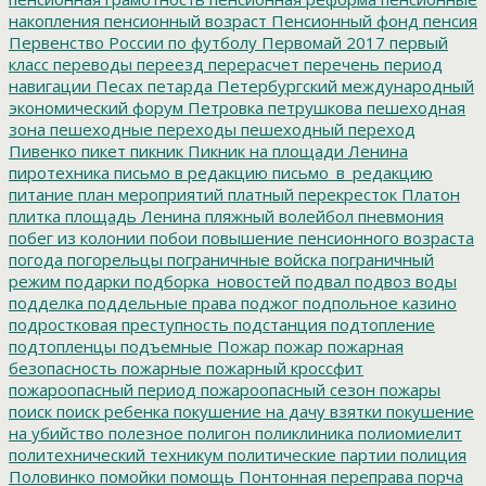
накопления
пенсионный возраст
Пенсионный фонд
пенсия
Первенство России по футболу
Первомай 2017
первый
класс
переводы
переезд
перерасчет
перечень
период
навигации
Песах
петарда
Петербургский международный
экономический форум
Петровка
петрушкова
пешеходная
зона
пешеходные переходы
пешеходный переход
Пивенко
пикет
пикник
Пикник на площади Ленина
пиротехника
письмо в редакцию
письмо_в_редакцию
питание
план мероприятий
платный перекресток
Платон
плитка
площадь Ленина
пляжный волейбол
пневмония
побег из колонии
побои
повышение пенсионного возраста
погода
погорельцы
пограничные войска
пограничный
режим
подарки
подборка_новостей
подвал
подвоз воды
подделка
поддельные права
поджог
подпольное казино
подростковая преступность
подстанция
подтопление
подтопленцы
подъемные
Пожар
пожар
пожарная
безопасность
пожарные
пожарный кроссфит
пожароопасный период
пожароопасный сезон
пожары
поиск
поиск ребенка
покушение на дачу взятки
покушение
на убийство
полезное
полигон
поликлиника
полиомиелит
политехнический техникум
политические партии
полиция
Половинко
помойки
помощь
Понтонная переправа
порча