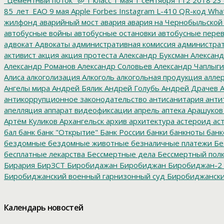
85_лет_ЕАО
9 мая
Apple
Forbes
Instagram
L-410
QR-код
Wha
жилфонд
аварийный мост
авария
авария на Чернобыльской
автобусные войны
автобусные остановки
автобусные перев
адвокат
Адвокаты
административная комиссия
администрат
активист
акция
акция протеста
Александр Буксман
Александ
Александр Романов
Александр Соловьев
Александр Чаплыг
Алиса
алкоголизация
Алкоголь
алкогольная продукция
аллер
Ангелы мира
Андрей Бялик
Андрей Голубь
Андрей Драчев
А
антикоррупционное законодательство
антисанитария
анти
апелляция
аппарат видеофиксации
апрель
аптека
Арашуков
Артём Куликов
Архангельск
архив
архитектура
астероид
ас
бал
банк
банк "Открытие"
Банк России
банки
банкноты
банк
бездомные
бездомные животные
безналичные платежи
Бе
бесплатные лекарства
Бессмертные дела
Бессмертный пол
Бирария
БирЗСТ
Биробидажан
Биробиджан
Биробиджан-2
Биробиджанский военный гарнизонный суд
Биробиджанский
болото
битумные ямы
Благовещенск
Благовещенский кафе
благотворительность
благотворительный концерт
благоус
Календарь новостей
диктант
бомба
бомбоубежище
Борис Титов
Борохович
бра
буровзрывные работы
Бурятия
Бюджет
бюджет 2017
бюдж