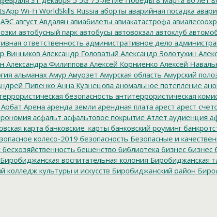
tsApp
Wi-Fi
WorldSkills Russia
аборты
аварийная посадка
авари
 АЭС
август
Авдалян
авиабилеты
авиакатастрофа
авиалесоохр
озки
автобусный парк
автобусы
автовокзал
автоклуб
автомо
ивная ответственность
административное дело
администра
р Винников
Александр Головатый
Александр Золотухин
Алек
ин
Александра Филиппова
Алексей Корниенко
Алексей Наваль
гия
альманах
Амур
Амурзет
Амурская область
Амурский поло
ндрей Пивенко
Анна Кузнецова
аномальное потепление
ано
террористическая безопасность
антитеррористическая коми
Арбат
Арена
аренда земли
арендная плата
арест
арест счет
трономия
асфальт
асфальтовое покрытие
Атлет
аудиенция
аф
овская карта
банковские_карты
банковский роуминг
банкротс
зопасное колесо-2019
безопасность
Безопасные и качестве
к
бесхозяйственность
бешенство
библиотека
бизнес
бизнес 
Биробиджанская воспитательная колония
Биробиджанская т
 колледж культуры и искусств
Биробиджанский район
Биро
дральный собор
Благословенное
благотворитель года
благот
тройство
Блокада Ленинграда
боевые патроны
боеприпасы
Б
к
браконьер
Бридер
брусит
брусчатка
Брянск
Будукан
будущи
ет Биробиджана
бюджетники
бюджетные деньги
бюджетны