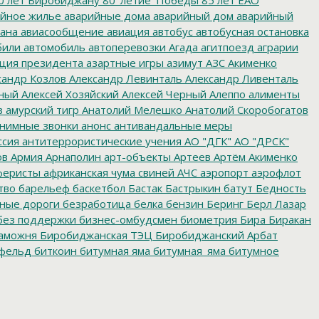
йное жилье
аварийные дома
аварийный дом
аварийный
ана
авиасообщение
авиация
автобус
автобусная остановка
били
автомобиль
автоперевозки
Агада
агитпоезд
аграрии
ция президента
азартные игры
азимут
АЗС
Акименко
сандр Козлов
Александр Левинталь
Александр Ливенталь
ный
Алексей Хозяйский
Алексей Черный
Алеппо
алименты
з
амурский тигр
Анатолий Мелешко
Анатолий Скоробогатов
нимные звонки
анонс
антивандальные меры
ссия
антитеррористические учения
АО "ДГК"
АО "ДРСК"
ов
Армия
Арнаполин
арт-объекты
Артеев
Артём Акименко
еристы
африканская чума свиней
АЧС
аэропорт
аэрофлот
тво
барельеф
баскетбол
Бастак
Бастрыкин
батут
Бедность
нные дороги
безработица
белка
бензин
Беринг
Берл Лазар
без поддержки
бизнес-омбудсмен
биометрия
Бира
Биракан
аможня
Биробиджанская ТЭЦ
Биробиджанский Арбат
фельд
биткоин
битумная яма
битумная_яма
битумное
ворительная акция
благотворительная деятельность
ойцовский клуб
бокс
больница
большой этнографический
е врачи
будущие медики
Бумагин
Бурейская ГЭС
е организации
бюджетные средства
бюджетные