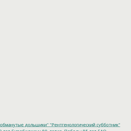
обманутые дольщики"
"Рентгенологический субботник"
0 лет Биробиджану
80_летие_Победы
85 лет ЕАО