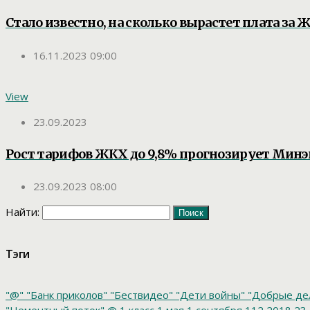
Стало известно, на сколько вырастет плата за 
16.11.2023 09:00
View
23.09.2023
Рост тарифов ЖКХ до 9,8% прогнозирует Мин
23.09.2023 08:00
Найти:
Тэги
"@"
"Банк приколов"
"Бествидео"
"Дети войны"
"Добрые де
"Цементный поток"
@
1 класс
1 мая
1 сентября
112
2018
23 