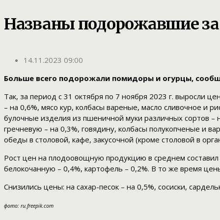
Названы подорожавшие за
14.11.2023 09:00
Больше всего подорожали помидоры и огурцы, сообщ
Так, за период с 31 октября по 7 ноября 2023 г. выросли ц
– на 0,6%, мясо кур, колбасы вареные, масло сливочное и р
булочные изделия из пшеничной муки различных сортов – н
гречневую – на 0,3%, говядину, колбасы полукопченые и ва
обеды в столовой, кафе, закусочной (кроме столовой в орга
Рост цен на плодоовощную продукцию в среднем составил 2,
белокочанную – 0,4%, картофель – 0,2%. В то же время цены
Снизились цены: на сахар-песок – на 0,5%, сосиски, сардель
фото: ru.freepik.com