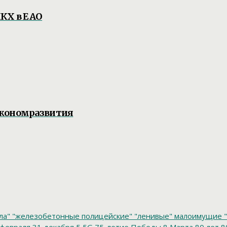
ЖКХ в ЕАО
экономразвития
ла"
"железобетонные полицейские"
"ленивые" малоимущие
"
февраля
31 декабря
5
5G
75-летие Победы
8 Марта
80 лет
8