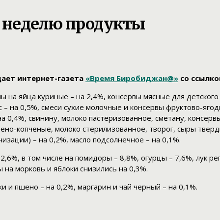
 неделю продукты
ает интернет-газета
«Время Биробиджан@»
со ссылкой
ены на яйца куриные – на 2,4%, консервы мясные для детског
ис – на 0,5%, смеси сухие молочные и консервы фруктово-яго
а 0,4%, свинину, молоко пастеризованное, сметану, консерв
рено-копченые, молоко стерилизованное, творог, сыры тверд
низации) – на 0,2%, масло подсолнечное – на 0,1%.
6%, в том числе на помидоры – 8,8%, огурцы – 7,6%, лук реп
 на морковь и яблоки снизились на 0,3%.
ки и пшено – на 0,2%, маргарин и чай черный – на 0,1%.