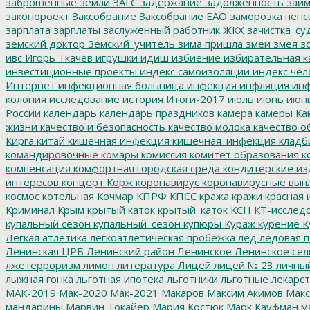
заброшенные земли
ЗАГС
задержание
задолженность
зай
законороект
Заксобрание
Заксобрание ЕАО
заморозка пенс
зарплата
зарплаты
заслуженный работник ЖКХ
зачистка_су
земский доктор
Земский_учитель
зима пришла
змеи
змея
зо
ивс
Игорь Ткачев
игрушки
идиш
избиение
избирательная к
инвестиционные проекты
индекс самоизоляции
индекс чел
Интернет
инфекционная больница
инфекция
инфляция
инф
колония
исследование
история
Итоги-2017
июль
июнь
июн
России
календарь
календарь праздников
камера
камеры
Ка
жизни
качество и безопасность
качество молока
качество о
Кирга
китай
кишечная инфекция
кишечная_инфекция
кладб
командировочные
комары
комиссия
комитет образования
к
компенсация
комфортная городская среда
кондитерские из
интересов
концерт
Корж
коронавирус
коронавирусные вып
космос
котельная
Кочмар
КПРФ
КПСС
кража
кражи
красная 
Криминал
Крым
крытый каток
крытый_каток
КСН
КТ-исслед
купальный сезон
купальный_сезон
купюры
Кураж
курение
К
Легкая атлетика
легкоатлетическая пробежка
лед
ледовая п
Ленинская ЦРБ
Ленинский район
Ленинское
Ленинское сел
лжетерроризм
лимон
литература
Лицей
лицей № 23
личны
лыжная гонка
льготная ипотека
льготники
льготные лекарст
МАК-2019
Мак-2020
Мак-2021
Макаров
Максим Акимов
Макс
мандарины
Марвин Токайер
Мария Костюк
Марк Кауфман
ма