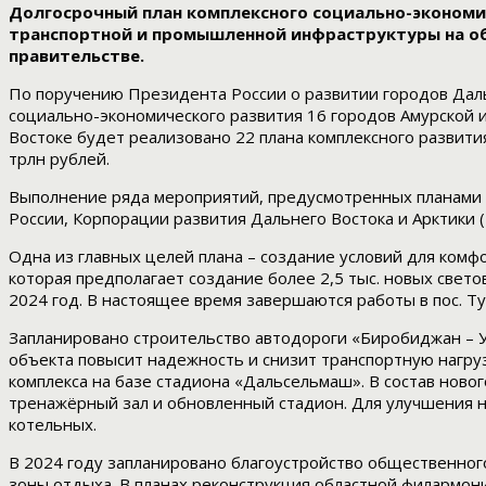
Долгосрочный план комплексного социально-экономи
транспортной и промышленной инфраструктуры на об
правительстве.
По поручению Президента России о развитии городов Дал
социально-экономического развития 16 городов Амурской и 
Востоке будет реализовано 22 плана комплексного развит
трлн рублей.
Выполнение ряда мероприятий, предусмотренных планами к
России, Корпорации развития Дальнего Востока и Арктики 
Одна из главных целей плана – создание условий для ком
которая предполагает создание более 2,5 тыс. новых свето
2024 год. В настоящее время завершаются работы в пос. Ту
Запланировано строительство автодороги «Биробиджан – Ун
объекта повысит надежность и снизит транспортную нагру
комплекса на базе стадиона «Дальсельмаш». В состав новог
тренажёрный зал и обновленный стадион. Для улучшения н
котельных.
В 2024 году запланировано благоустройство общественного
зоны отдыха. В планах реконструкция областной филармон