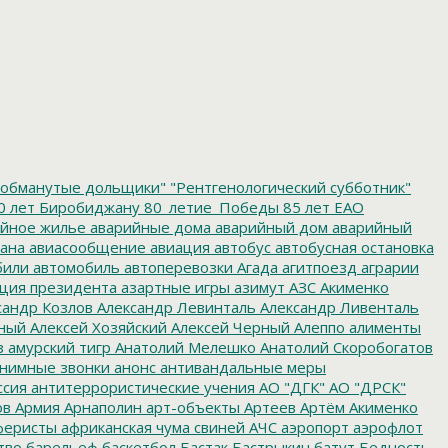
обманутые дольщики"
"Рентгенологический субботник"
0 лет Биробиджану
80_летие_Победы
85 лет ЕАО
йное жилье
аварийные дома
аварийный дом
аварийный
ана
авиасообщение
авиация
автобус
автобусная остановка
били
автомобиль
автоперевозки
Агада
агитпоезд
аграрии
ция президента
азартные игры
азимут
АЗС
Акименко
сандр Козлов
Александр Левинталь
Александр Ливенталь
ный
Алексей Хозяйский
Алексей Черный
Алеппо
алименты
з
амурский тигр
Анатолий Мелешко
Анатолий Скоробогатов
нимные звонки
анонс
антивандальные меры
ссия
антитеррористические учения
АО "ДГК"
АО "ДРСК"
ов
Армия
Арнаполин
арт-объекты
Артеев
Артём Акименко
еристы
африканская чума свиней
АЧС
аэропорт
аэрофлот
тво
барельеф
баскетбол
Бастак
Бастрыкин
батут
Бедность