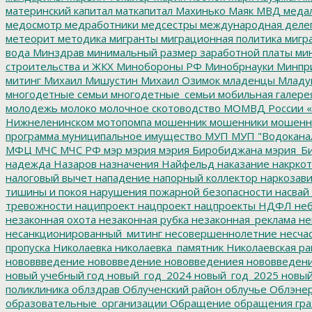
материнский капитал
маткапитал
Махинько
Маяк
МВД
меда
медосмотр
медработники
медсестры
международная деле
метеорит
методика
мигранты
миграционная политика
мигра
вода
Минздрав
минимальный размер заработной платы
мин
строительства и ЖКХ
Минобороны РФ
Минобрнауки
Минпр
митинг
Михаил Мишустин
Михаил Озимок
младенцы
Младу
многодетные семьи
многодетные_семьи
мобильная галере
молодежь
молоко
молочное скотоводство
МОМВД России «
Нижнеленинском
мотопомпа
мошенник
мошенники
мошенн
программа
муниципальное имущество
МУП
МУП "Водокана
МФЦ
МЧС
МЧС РФ
мэр
мэрия
мэрия Биробиджана
мэрия_Б
надежда
Назаров
назначения
Найфельд
наказание
накркот
налоговый вычет
нападение
напорный коллектор
наркозави
тишины и покоя
нарушения пожарной безопасности
насвай
тревожности
наципроект
нацпроект
нацпроекты
НДФЛ
неб
незаконная охота
незаконная рубка
незаконная_реклама
не
несанкционированный_митинг
несовершеннолетние
несчас
пропуска
Николаевка
николаевка_памятник
Николаевская ра
нововвведение
нововведение
нововведениея
нововведен
новый учебный год
новый_год_2024
новый_год_2025
новый
поликлиника
облздрав
Облученский район
облучье
Облэнер
образовательные_организации
Обращение
обращения гр