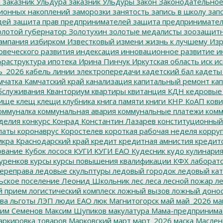
м
заказник Ульдура
заказник Ульдуры
закон
Законодательное
ионных накоплений
заморозки
занятость
запись в школу
запо
дей
защита прав предпринимателей
защита предпринимате
лотой губернатор
Золотухин
золотые медалисты
зоозащит
ампания
избирком
Известковый
измени жизнь к лучшему
Изр
овеческого развития
индексация
инновационное развитие
ин
раструктура
ипотека
Ирина Пинчук
Иркутская область
иск
ис
ь_2026
кабель линии электропередачи
кадетский бал
кадеты
мчатка
Камчатский край
канализация
капитальный ремонт
кап
бслуживания
Кванториум
квартиры
квитанция
КДН
кедровые
ище
клещ
клещи
клубника
книга памяти
книги
КНР
КоАП
кови
оммуналка
коммунальная авария
коммунальные платежи
комм
делия
конкурс
Конрад
Константин Лазарев
конституционный
латы
коронаврус
Коростелев
короткая рабочая неделя
корру
икра
Краснодарский край
кредит
кредитная амнистия
кредит
ование
Кубок лосося
КУГИ
КУГИ ЕАО
Кудесник
кудо
кулинари
уренков
курсы
курсы повышения квалификации
КФХ
лаборат
ереправа
ледовые скульптуры
ледовый городок
ледовый кат
ьское поселение
Леонид Школьник
лес
леса
лесной пожар
ле
й прием
логистический комплеск
ложный вызов
ложный доно
ва
льготы
ЛЭП
люди ЕАО
люк
Магнитогорск
май
май_2026
ма
им Семенов
Максим Шупиков
макулатура
Мама-предпринима
ркировка товаров
Марковский
март
март_2026
маска
Маслен