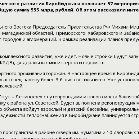
ческого развития Биробиджана включает 57 мероприя
щую сумму 555 млрд рублей. Об этом рассказали инт
ьнего Востока Председатель Правительства РФ Михаил Миш
Магаданской областей, Приморского, Хабаровского и Забайка
ия городов и агломераций. В рамках реализации планов пре
омплексного развития, уже идет. Новые стройки будут запу
(КРДВ), федеральных министерств и ведомств.
фортного проживания горожан. В настоящее время в Бироби
вых точек, замену более 3,6 тыс. светильников. Уже установ
калевский.
гун – Ленинское» с путепроводами и нового моста балочной
зку с района ул. Советской. Будет выполнена реконструкци
о объекта войдут взрослый и детский бассейны, универсальн
адежности теплоснабжения в Биробиджане планируется стро
 пространства в районе сквера им. Бумагина и 10 дворовых 
ии — культурного центра Биробиджана.