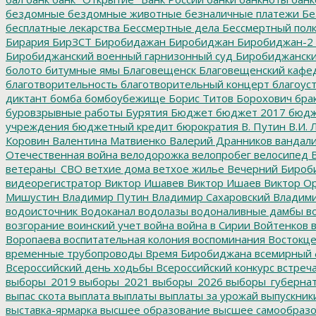
бездомные
бездомные животные
безналичные платежи
Бе
бесплатные лекарства
Бессмертные дела
Бессмертный пол
Бирария
БирЗСТ
Биробидажан
Биробиджан
Биробиджан-2
Биробиджанский военный гарнизонный суд
Биробиджанский
болото
битумные ямы
Благовещенск
Благовещенский кафе
благотворительность
благотворительный концерт
благоус
диктант
бомба
бомбоубежище
Борис Титов
Борохович
бра
буровзрывные работы
Бурятия
Бюджет
бюджет 2017
бюдж
учреждения
бюджетный кредит
бюрократия
В. Путин
В.И. 
Коровин
Валентина Матвиенко
Валерий Дранников
вандал
Отечественная война
велодорожка
велопробег
велосипед
В
ветераны_СВО
ветхие дома
ветхое жилье
Вечерний Бироб
видеорегистратор
Виктор Ишавев
Виктор Ишаев
Виктор О
Мишустин
Владимир Путин
Владимир Сахаровский
Владими
водоисточник
Водоканал
водолазы
водоналивные дамбы
во
возгорание
воинский учет
война
война в Сирии
Войтенков
в
Воропаева
воспитательная колония
воспоминания
Востокц
временные трубопроводы
Время Биробиджана
всемирный 
Всероссийский день ходьбы
Всероссийский конкурс
встреч
выборы_2019
выборы_2021
выборы_2026
выборы_губерна
выпас скота
выплата
выплаты
выплаты за урожай
выпускник
выставка-ярмарка
высшее образование
высшее самообразо