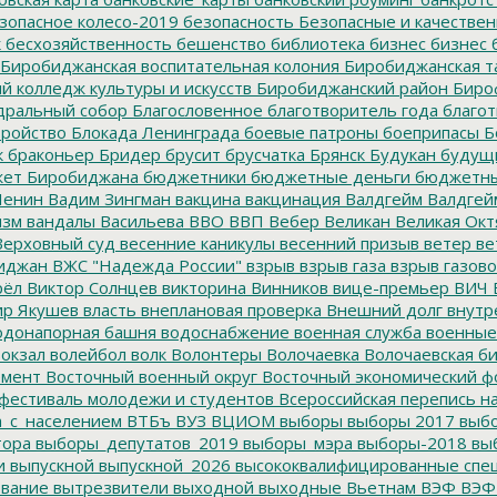
зопасное колесо-2019
безопасность
Безопасные и качестве
к
бесхозяйственность
бешенство
библиотека
бизнес
бизнес 
Биробиджанская воспитательная колония
Биробиджанская т
 колледж культуры и искусств
Биробиджанский район
Биро
дральный собор
Благословенное
благотворитель года
благот
тройство
Блокада Ленинграда
боевые патроны
боеприпасы
Б
к
браконьер
Бридер
брусит
брусчатка
Брянск
Будукан
будущи
ет Биробиджана
бюджетники
бюджетные деньги
бюджетны
Ленин
Вадим Зингман
вакцина
вакцинация
Валдгейм
Валдгей
изм
вандалы
Васильева
ВВО
ВВП
Вебер
Великан
Великая Окт
ерховный суд
весенние каникулы
весенний призыв
ветер
ве
иджан
ВЖС "Надежда России"
взрыв
взрыв газа
взрыв газово
рёл
Виктор Солнцев
викторина
Винников
вице-премьер
ВИЧ
р Якушев
власть
внеплановая проверка
Внешний долг
внутр
донапорная башня
водоснабжение
военная служба
военные
окзал
волейбол
волк
Волонтеры
Волочаевка
Волочаевская б
емент
Восточный военный округ
Восточный экономический ф
фестиваль молодежи и студентов
Всероссийская перепись н
а_с_населением
ВТБъ
ВУЗ
ВЦИОМ
выборы
выборы 2017
выбо
тора
выборы_депутатов_2019
выборы_мэра
выборы-2018
вы
и
выпускной
выпускной_2026
высококвалифицированные спе
вание
вытрезвители
выходной
выходные
Вьетнам
ВЭФ
ВЭФ