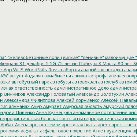
ла"
"железобетонные полицейские"
"ленивые" малоимущие
"
февраля
31 декабря
5
5G
75-летие Победы
8 Марта
80 лет
8
tsApp
Wi-Fi
WorldSkills Russia
аборты
аварийная посадка
авари
 АЭС
август
Авдалян
авиабилеты
авиакатастрофа
авиалесоохр
озки
автобусный парк
автобусы
автовокзал
автоклуб
автомо
ивная ответственность
административное дело
администра
р Винников
Александр Головатый
Александр Золотухин
Алек
ин
Александра Филиппова
Алексей Корниенко
Алексей Наваль
гия
альманах
Амур
Амурзет
Амурская область
Амурский поло
ндрей Пивенко
Анна Кузнецова
аномальное потепление
ано
террористическая безопасность
антитеррористическая коми
Арбат
Арена
аренда земли
арендная плата
арест
арест счет
трономия
асфальт
асфальтовое покрытие
Атлет
аудиенция
аф
овская карта
банковские_карты
банковский роуминг
банкротс