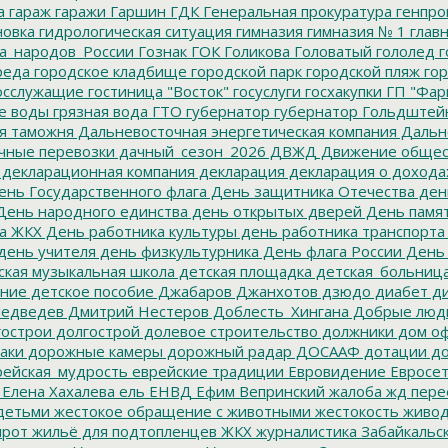
а
гараж
гаражи
Гаршин
ГДК
Генеральная прокуратура
генпро
новка
гидрологическая ситуация
гимназия
гимназия № 1
глав
а_народов_России
Гознак
ГОК
Голикова
Головатый
гололед
г
реда
городское кладбище
городской парк
городской пляж
гор
осслужащие
гостиница "Восток"
госуслуги
госхакупки
ГП "Фар
е воды
грязная вода
ГТО
губернатор
губернатор Гольдштей
я таможня
Дальневосточная энергетическая компания
Дальне
чные перевозки
дачный_сезон_2026
ДВЖД
Движение общес
декларационная компания
декларация
декларация о дохода
нь Государственного флага
День защитника Отечества
ден
ень народного единства
день открытых дверей
День памят
а ЖКХ
День работника культуры
день работника транспорта
день учителя
день физкультурника
День флага России
День
ская музыкальная школа
детская площадка
детская_больниц
ание
детское пособие
Джабаров
Джанхотов
дзюдо
диабет
ди
едведев
Дмитрий Нестеров
Доблесть_Хингана
Добрые люд
острои
долгострой
долевое строительство
должники
дом о
аки
дорожные камеры
дорожный радар
ДОСААФ
дотации
до
ейская_мудрость
еврейские традиции
Евровидение
Евросе
Елена Хахалева
ель
ЕНВД
Ефим Вепринский
жалоба
жд пере
детьми
жестокое обращение с животными
жестокость
живо
ирот
жильё для подтопленцев
ЖКХ
журналистика
Забайкальск