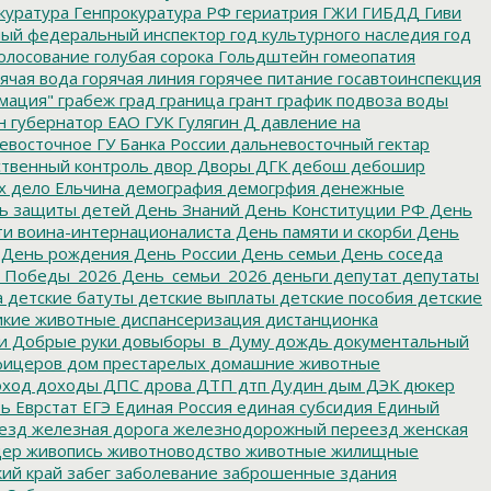
куратура
Генпрокуратура РФ
гериатрия
ГЖИ
ГИБДД
Гиви
ный федеральный инспектор
год культурного наследия
год
олосование
голубая сорока
Гольдштейн
гомеопатия
ячая вода
горячая линия
горячее питание
госавтоинспекция
мация"
грабеж
град
граница
грант
график подвоза воды
н
губернатор ЕАО
ГУК
Гулягин
Д
давление на
восточное ГУ Банка России
дальневосточный гектар
твенный контроль
двор
Дворы
ДГК
дебош
дебошир
х
дело Ельчина
демография
демогрфия
денежные
ь защиты детей
День Знаний
День Конституции РФ
День
и воина-интернационалиста
День памяти и скорби
День
День рождения
День России
День семьи
День соседа
_Победы_2026
День_семьи_2026
деньги
депутат
депутаты
а
детские батуты
детские выплаты
детские пособия
детские
кие животные
диспансеризация
дистанционка
и
Добрые руки
довыборы_в_Думу
дождь
документальный
фицеров
дом престарелых
домашние животные
ход
доходы
ДПС
дрова
ДТП
дтп
Дудин
дым
ДЭК
дюкер
ть
Еврстат
ЕГЭ
Единая Россия
единая субсидия
Единый
езд
железная дорога
железнодорожный переезд
женская
дер
живопись
животноводство
животные
жилищные
ий край
забег
заболевание
заброшенные здания