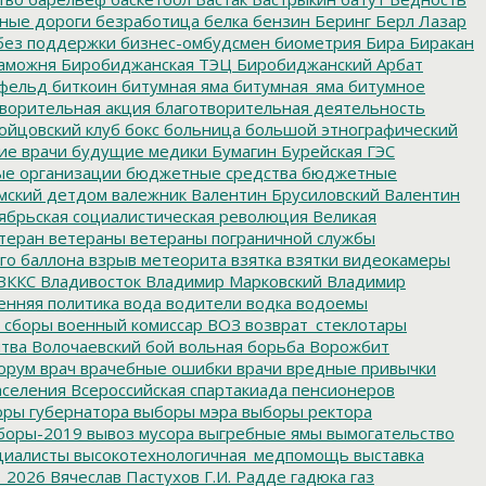
нные дороги
безработица
белка
бензин
Беринг
Берл Лазар
без поддержки
бизнес-омбудсмен
биометрия
Бира
Биракан
аможня
Биробиджанская ТЭЦ
Биробиджанский Арбат
фельд
биткоин
битумная яма
битумная_яма
битумное
ворительная акция
благотворительная деятельность
ойцовский клуб
бокс
больница
большой этнографический
е врачи
будущие медики
Бумагин
Бурейская ГЭС
е организации
бюджетные средства
бюджетные
мский детдом
валежник
Валентин Брусиловский
Валентин
ябрьская социалистическая революция
Великая
теран
ветераны
ветераны пограничной службы
го баллона
взрыв метеорита
взятка
взятки
видеокамеры
ВККС
Владивосток
Владимир Марковский
Владимир
енняя политика
вода
водители
водка
водоемы
 сборы
военный комиссар
ВОЗ
возврат_стеклотары
итва
Волочаевский бой
вольная борьба
Ворожбит
орум
врач
врачебные ошибки
врачи
вредные привычки
аселения
Всероссийская спартакиада пенсионеров
ры губернатора
выборы мэра
выборы ректора
боры-2019
вывоз мусора
выгребные ямы
вымогательство
циалисты
высокотехнологичная_медпомощь
выставка
_2026
Вячеслав Пастухов
Г.И. Радде
гадюка
газ