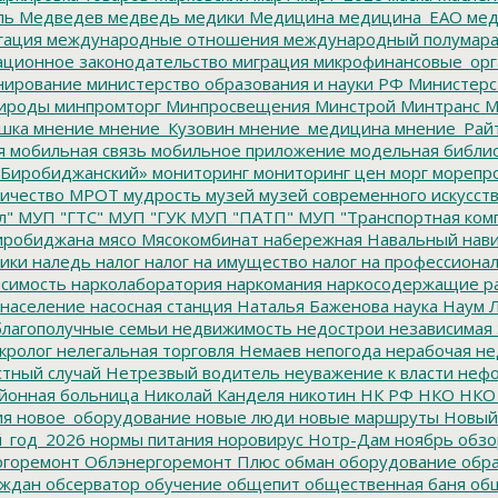
ль
Медведев
медведь
медики
Медицина
медицина_ЕАО
мед
гация
международные отношения
международный полумара
ционное законодательство
миграция
микрофинансовые_орг
ирование
министерство образования и науки РФ
Министерс
ироды
минпромторг
Минпросвещения
Минстрой
Минтранс
М
шка
мнение
мнение_Кузовин
мнение_медицина
мнение_Рай
я
мобильная связь
мобильное приложение
модельная библи
Биробиджанский»
мониторинг
мониторинг цен
морг
морепр
ичество
МРОТ
мудрость
музей
музей современного искусст
л"
МУП "ГТС"
МУП "ГУК
МУП "ПАТП"
МУП "Транспортная ком
иробиджана
мясо
Мясокомбинат
набережная
Навальный
нави
ики
наледь
налог
налог на имущество
налог на профессиона
симость
нарколаборатория
наркомания
наркосодержащие р
население
насосная станция
Наталья Баженова
наука
Наум Л
лагополучные семьи
недвижимость
недострои
независимая 
кролог
нелегальная торговля
Немаев
непогода
нерабочая не
тный случай
Нетрезвый водитель
неуважение к власти
нефо
йонная больница
Николай Канделя
никотин
НК РФ
НКО
НКО
ия
новое_оборудование
новые люди
новые маршруты
Новый
_год_2026
нормы питания
норовирус
Нотр-Дам
ноябрь
обзо
горемонт
Облэнергоремонт Плюс
обман
оборудование
обр
аждан
обсерватор
обучение
общепит
общественная баня
общ