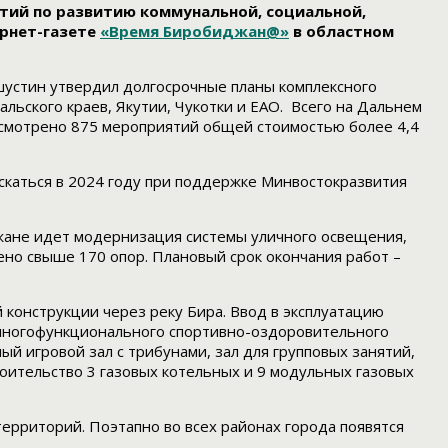
тий по развитию коммунальной, социальной,
ернет-газете
«Время Биробиджан@»
в областном
устин утвердил долгосрочные планы комплексного
льского краев, Якутии, Чукотки и ЕАО. Всего на Дальнем
дусмотрено 875 мероприятий общей стоимостью более 4,4
скаться в 2024 году при поддержке Минвостокразвития
джане идет модернизация системы уличного освещения,
лено свыше 170 опор. Плановый срок окончания работ –
 конструкции через реку Бира. Ввод в эксплуатацию
я многофункционального спортивно-оздоровительного
ый игровой зал с трибунами, зал для групповых занятий,
ительство 3 газовых котельных и 9 модульных газовых
территорий. Поэтапно во всех районах города появятся