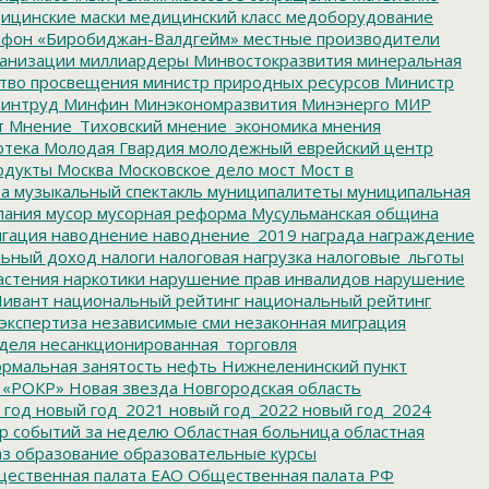
ицинские маски
медицинский класс
медоборудование
фон «Биробиджан-Валдгейм»
местные производители
анизации
миллиардеры
Минвостокразвития
минеральная
тво просвещения
министр природных ресурсов
Министр
интруд
Минфин
Минэкономразвития
Минэнерго
МИР
т
Мнение_Тиховский
мнение_экономика
мнения
отека
Молодая Гвардия
молодежный еврейский центр
одукты
Москва
Московское дело
мост
Мост в
ва
музыкальный спектакль
муниципалитеты
муниципальная
пания
мусор
мусорная реформа
Мусульманская община
гация
наводнение
наводнение_2019
награда
награждение
льный доход
налоги
налоговая нагрузка
налоговые_льготы
астения
наркотики
нарушение прав инвалидов
нарушение
ивант
национальный рейтинг
национальный рейтинг
экспертиза
независимые сми
незаконная миграция
деля
несанкционированная_торговля
рмальная занятость
нефть
Нижнеленинский пункт
 «РОКР»
Новая звезда
Новгородская область
 год
новый год_2021
новый год_2022
новый год_2024
р событий за неделю
Областная больница
областная
аз
образование
образовательные курсы
ественная палата ЕАО
Общественная палата РФ