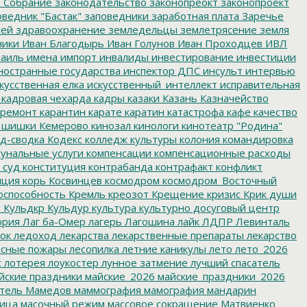
 Собрание
законодательство
законопреокт
законопроект
ведник "Бастак"
заповедники
заработная плата
Заречье
лей
здравоохранение
земледельцы
землетрясение
земля
ники
Иван Благодырь
Иван Голунов
Иван Проходцев
ИВЛ
аиль
имена
импорт
инвалиды
инвестирование
инвестиции
остранные государства
инспектор ДПС
инсульт
интервью
кусственная елка
искусственный_интеллект
исправительная
кадровая чехарда
кадры
казаки
Казань
Казначейство
ремонт
карантин
карате
каратин
катастрофа
кафе
качество
 шишки
Кемерово
кинозал
кинологи
кинотеатр "Родина"
д-сводка
Кодекс
колледж культуры
колония
командировка
унальные услуги
компенсации
компенсационные расходы
 суд
конституция
контрабанда
контрафакт
конфликт
пция
корь
Косвинцев
космодром
космодром_Восточный
оспособность
Кремль
креозот
Крещение
кризис
Крик души
я
Кульдкр
Кульдур
культура
культурно досуговый центр
ория
Лаг ба-Омер
лагерь
Лагошина
лайк
ЛДПР
Левинталь
ок
ледоход
лекарства
лекарственные препараты
лекарство
сные пожары
лесопилка
летние каникулы
лето
лето_2026
с
лотерея
лоукостер
лунное затмение
лучший спасатель
йские праздники
майские_2026
майские_праздники_2026
тель
Мамедов
маммография
мамография
мандарин
ица
масочный режим
массовое сокращение
Матвиенко