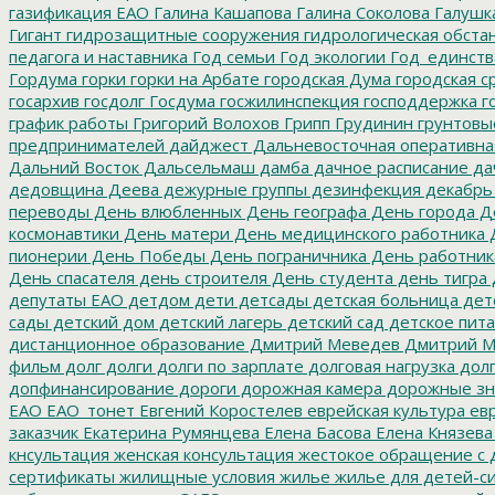
газификация ЕАО
Галина Кашапова
Галина Соколова
Галушк
Гигант
гидрозащитные сооружения
гидрологическая обста
педагога и наставника
Год семьи
Год экологии
Год_единств
Гордума
горки
горки на Арбате
городская Дума
городская с
госархив
госдолг
Госдума
госжилинспекция
господдержка
г
график работы
Григорий Волохов
Грипп
Грудинин
грунтовы
предпринимателей
дайджест
Дальневосточная оперативна
Дальний Восток
Дальсельмаш
дамба
дачное расписание
да
дедовщина
Деева
дежурные группы
дезинфекция
декабрь
переводы
День влюбленных
День географа
День города
Де
космонавтики
День матери
День медицинского работника
Д
пионерии
День Победы
День пограничника
День работник
День спасателя
день строителя
День студента
день тигра
депутаты ЕАО
детдом
дети
детсады
детская больница
дет
сады
детский дом
детский лагерь
детский сад
детское пит
дистанционное образование
Дмитрий Меведев
Дмитрий М
фильм
долг
долги
долги по зарплате
долговая нагрузка
долг
допфинансирование
дороги
дорожная камера
дорожные зн
ЕАО
ЕАО_тонет
Евгений Коростелев
еврейская культура
евр
заказчик
Екатерина Румянцева
Елена Басова
Елена Князева
кнсультация
женская консультация
жестокое обращение с 
сертификаты
жилищные условия
жилье
жилье для детей-с