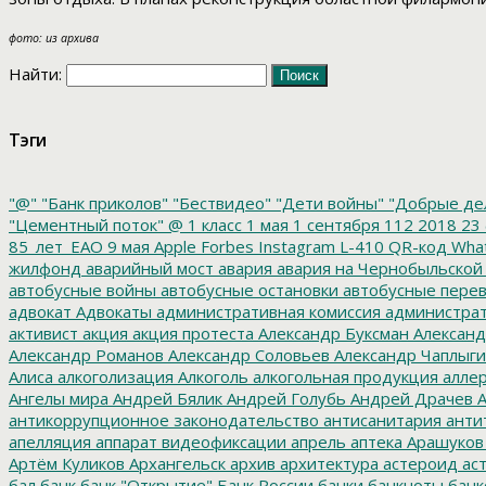
фото: из архива
Найти:
Тэги
"@"
"Банк приколов"
"Бествидео"
"Дети войны"
"Добрые де
"Цементный поток"
@
1 класс
1 мая
1 сентября
112
2018
23 
85_лет_ЕАО
9 мая
Apple
Forbes
Instagram
L-410
QR-код
Wha
жилфонд
аварийный мост
авария
авария на Чернобыльской
автобусные войны
автобусные остановки
автобусные перев
адвокат
Адвокаты
административная комиссия
администрат
активист
акция
акция протеста
Александр Буксман
Александ
Александр Романов
Александр Соловьев
Александр Чаплыг
Алиса
алкоголизация
Алкоголь
алкогольная продукция
аллер
Ангелы мира
Андрей Бялик
Андрей Голубь
Андрей Драчев
А
антикоррупционное законодательство
антисанитария
анти
апелляция
аппарат видеофиксации
апрель
аптека
Арашуков
Артём Куликов
Архангельск
архив
архитектура
астероид
ас
бал
банк
банк "Открытие"
Банк России
банки
банкноты
банк