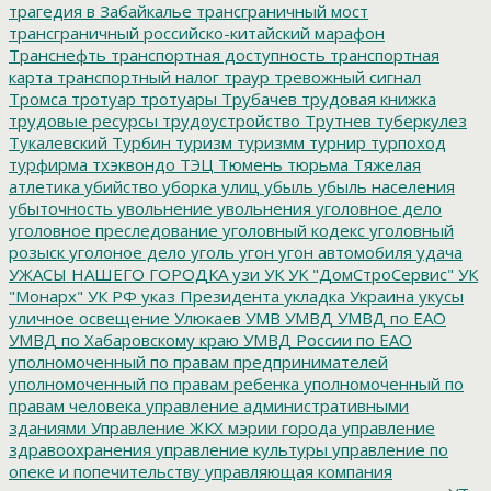
трагедия в Забайкалье
трансграничный мост
трансграничный российско-китайский марафон
Транснефть
транспортная доступность
транспортная
карта
транспортный налог
траур
тревожный сигнал
Тромса
тротуар
тротуары
Трубачев
трудовая книжка
трудовые ресурсы
трудоустройство
Трутнев
туберкулез
Тукалевский
Турбин
туризм
туризмм
турнир
турпоход
турфирма
тхэквондо
ТЭЦ
Тюмень
тюрьма
Тяжелая
атлетика
убийство
уборка улиц
убыль
убыль населения
убыточность
увольнение
увольнения
уголовное дело
уголовное преследование
уголовный кодекс
уголовный
розыск
уголоное дело
уголь
угон
угон автомобиля
удача
УЖАСЫ НАШЕГО ГОРОДКА
узи
УК
УК "ДомСтроСервис"
УК
"Монарх"
УК РФ
указ Президента
укладка
Украина
укусы
уличное освещение
Улюкаев
УМВ
УМВД
УМВД по ЕАО
УМВД по Хабаровскому краю
УМВД России по ЕАО
уполномоченный по правам предпринимателей
уполномоченный по правам ребенка
уполномоченный по
правам человека
управление административными
зданиями
Управление ЖКХ мэрии города
управление
здравоохранения
управление культуры
управление по
опеке и попечительству
управляющая компания