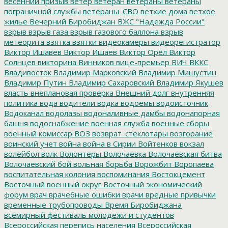
весенний призыв
ветер
ветеран
ветераны
ветераны
пограничной службы
ветераны_СВО
ветхие дома
ветхое
жилье
Вечерний Биробиджан
ВЖС "Надежда России"
взрыв
взрыв газа
взрыв газового баллона
взрыв
метеорита
взятка
взятки
видеокамеры
видеорегистратор
Виктор Ишавев
Виктор Ишаев
Виктор Орёл
Виктор
Солнцев
викторина
Винников
вице-премьер
ВИЧ
ВККС
Владивосток
Владимир Марковский
Владимир Мишустин
Владимир Путин
Владимир Сахаровский
Владимир Якушев
власть
внеплановая проверка
Внешний долг
внутренняя
политика
вода
водители
водка
водоемы
водоисточник
Водоканал
водолазы
водоналивные дамбы
водонапорная
башня
водоснабжение
военная служба
военные сборы
военный комиссар
ВОЗ
возврат_стеклотары
возгорание
воинский учет
война
война в Сирии
Войтенков
вокзал
волейбол
волк
Волонтеры
Волочаевка
Волочаевская битва
Волочаевский бой
вольная борьба
Ворожбит
Воропаева
воспитательная колония
воспоминания
Востокцемент
Восточный военный округ
Восточный экономический
форум
врач
врачебные ошибки
врачи
вредные привычки
временные трубопроводы
Время Биробиджана
всемирный фестиваль молодежи и студентов
Всероссийская перепись населения
Всероссийская