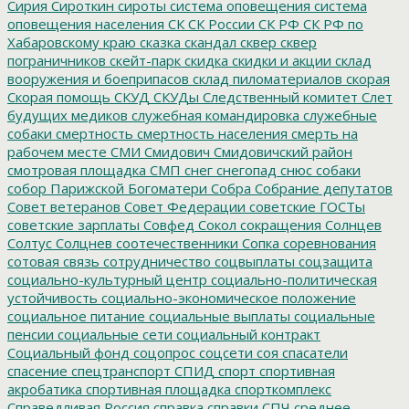
Сирия
Сироткин
сироты
система оповещения
система
оповещения населения
СК
СК России
СК РФ
СК РФ по
Хабаровскому краю
сказка
скандал
сквер
сквер
пограничников
скейт-парк
скидка
скидки и акции
склад
вооружения и боеприпасов
склад пиломатериалов
скорая
Скорая помощь
СКУД
СКУДы
Следственный комитет
Слет
будущих медиков
служебная командировка
служебные
собаки
смертность
смертность населения
смерть на
рабочем месте
СМИ
Смидович
Смидовичский район
смотровая площадка
СМП
снег
снегопад
снюс
собаки
собор Парижской Богоматери
Собра
Собрание депутатов
Совет ветеранов
Совет Федерации
советские ГОСТы
советские зарплаты
Совфед
Сокол
сокращения
Солнцев
Солтус
Солцнев
соотечественники
Сопка
соревнования
сотовая связь
сотрудничество
соцвыплаты
соцзащита
социально-культурный центр
социально-политическая
устойчивость
социально-экономическое положение
социальное питание
социальные выплаты
социальные
пенсии
социальные сети
социальный контракт
Социальный фонд
соцопрос
соцсети
соя
спасатели
спасение
спецтранспорт
СПИД
спорт
спортивная
акробатика
спортивная площадка
спорткомплекс
Справедливая Россия
справка
справки
СПЧ
среднее