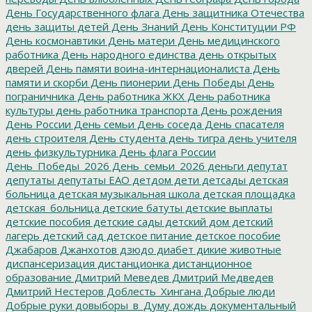
День Государственного флага
День защитника Отечества
день защиты детей
День Знаний
День Конституции РФ
День космонавтики
День матери
День медицинского
работника
День народного единства
день открытых
дверей
День памяти воина-интернационалиста
День
памяти и скорби
День пионерии
День Победы
День
пограничника
День работника ЖКХ
День работника
культуры
день работника транспорта
День рождения
День России
День семьи
День соседа
День спасателя
день строителя
День студента
день тигра
день учителя
день физкультурника
День флага России
День_Победы_2026
День_семьи_2026
деньги
депутат
депутаты
депутаты ЕАО
детдом
дети
детсады
детская
больница
детская музыкальная школа
детская площадка
детская_больница
детские батуты
детские выплаты
детские пособия
детские сады
детский дом
детский
лагерь
детский сад
детское питание
детское пособие
Джабаров
Джанхотов
дзюдо
диабет
дикие животные
диспансеризация
дистанционка
дистанционное
образование
Дмитрий Меведев
Дмитрий Медведев
Дмитрий Нестеров
Доблесть_Хингана
Добрые люди
Добрые руки
довыборы_в_Думу
дождь
документальный