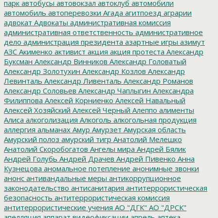
парк
автобусы
автовокзал
автоклуб
автомобили
автомобиль
автоперевозки
Агада
агитпоезд
аграрии
адвокат
Адвокаты
административная комиссия
административная ответственность
административное
дело
администрация президента
азартные игры
азимут
АЗС
Акименко
активист
акция
акция протеста
Александр
Буксман
Александр Винников
Александр Головатый
Александр Золотухин
Александр Козлов
Александр
Левинталь
Александр Ливенталь
Александр Романов
Александр Соловьев
Александр Чаплыгин
Александра
Филиппова
Алексей Корниенко
Алексей Навальный
Алексей Хозяйский
Алексей Черный
Алеппо
алименты
Алиса
алкоголизация
Алкоголь
алкогольная продукция
аллергия
альманах
Амур
Амурзет
Амурская область
Амурский полоз
амурский тигр
Анатолий Мелешко
Анатолий Скоробогатов
Ангелы мира
Андрей Бялик
Андрей Голубь
Андрей Драчев
Андрей Пивенко
Анна
Кузнецова
аномальное потепление
анонимные звонки
анонс
антивандальные меры
антикоррупционное
законодательство
антисанитария
антитеррористическая
безопасность
антитеррористическая комиссия
антитеррористические учения
АО "ДГК"
АО "ДРСК"
апелляция
аппарат видеофиксации
апрель
аптека