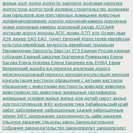
фильм
долг
долги
долги по зарплате
долговая нагрузка
долгострои
долгострой
долевое строительство
должники
дом офицеров
дом престарелых
домашние животные
допфинансирование
дороги
дорожная камера
дорожные
знаки
дорожные камеры
дорожный радар
ДОСААФ
дотации
доход
доходы
ДПС
дрова
ДТП
дтп
Дудин
дым
ДЭК
дюкер
ЕАО
ЕАО_тонет
Евгений Коростелев
еврейская
культура
еврейская_мудрость
еврейские традиции
Евровидение
Евросеть
Еврстат
ЕГЭ
Единая Россия
единая
субсидия
Единый заказчик
Екатерина Румянцева
Елена
Басова
Елена Князева
Елена Хахалева
ель
ЕНВД
Ефим
Вепринский
жалоба
жд переезд
железная дорога
железнодорожный переезд
женская кнсультация
женская
консультация
жестокое обращение с детьми
жестокое
обращение с животными
жестокость
живодер
живопись
животноводство
животные
жилищные сертификаты
жилищные условия
жилье
жилье для детей-сирот
жильё
для подтопленцев
ЖКХ
журналистика
Забайкальский край
забег
заболевание
заброшенные здания
заброшенные
земли
ЗАГС
задержание
задолженность
займ
заказник
Ульдура
заказник Ульдуры
закон
Законодательное
Собрание
законодательство
законопреокт
законопроект