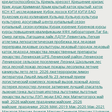
кредитоспособность
Кремль
креозот
Крещение
кризис
Крик души
Криминал
Крым
крытый каток
крытый_каток
КСН
КТ-исследование
Кубок лосося
КУГИ
КУГИ ЕАО
Кудесник
кудо
кулинария
Кульдкр
Кульдур
культура
культурно досуговый центр
купальный сезон
купальный_сезон
купюры
Кураж
курение
Куренков
курсы
курсы повышения квалификации
КФХ
лаборатория
Лаг ба-
Омер
лагерь
Лагошина
лайк
ЛДПР
Левинталь
Легкая
атлетика
легкоатлетическая пробежка
лед
ледовая
переправа
ледовые скульптуры
ледовый городок
ледовый
каток
ледоход
лекарства
лекарственные препараты
лекарство
Ленинская ЦРБ
Ленинский район
Ленинское
Ленинское сельское поселение
Леонид Школьник
лес
леса
лесной пожар
лесные пожары
лесопилка
летние
каникулы
лето
лето_2026
лжетерроризм
лимон
литература
Лицей
лицей № 23
личный прием
логистический комплеск
ложный вызов
ложный донос
лотерея
лоукостер
лунное затмение
лучший спасатель
лыжная гонка
льготная ипотека
льготники
льготные
лекарства
льготы
ЛЭП
люди ЕАО
люк
Магнитогорск
май
май_2026
майские праздники
майские_2026
майские_праздники_2026
МАК-2019
Мак-2020
Мак-2021
Макаров
Максим Акимов
Максим Семенов
Максим Шупиков