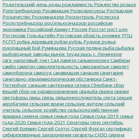
Родительский день
роды
рождаемость
Рождество
розыск
Ропотребнадзор
Росавиация
Росводресурсы
Росгвардия
Роскачество
Роскомнадзор
Росконтроль
Рослесхоз
Роспотребнадзор
россельхознадзор
российская
экономика
Российский Азимут
Россия
Росстат
рост цен
Ростислав Гольдштейн
Ростовская область
роуминг
РПЦ
РСПП
рубка деревьев
рубли
рубль
Рудное
ружье
рукопашный бой
Румянцева
Русская поляна
рыба
рыбалка
рыбоводные заводы
рынок труда
рысь
с. Ленинское
сага_налоговый_гнет
Сад памяти
сальмонеллез
Самбери
самбо
самогон
самодеятельность
самозанятые
самолет
самооборона
самосуд
санавиация
санация
санитария
санитарно-эпидемиологическая обстанвока
Санкт-
Петербург
санкции
сантехника
сатира
Сбербанк
сбор
вещей
сбор на здравоохранение
свадьба
свалка
свалки
светофоры
свищ
связь
священнослужитель
секта
секция
акробатики
сельские врачи
сельские жители
сельский
учитель
сельское хозяйство
сельскохозяйственная
ярмарка
семена
семья
семья года
Семья года-2019
семья
года-2020
Семья года-2021
Сенаторы
сено
сентябрь
Сергей Ерёмин
Сергей Солтус
Сергей Фургал
сертификат
сибиреязвенные захоронения
сигареты
СИЗО
сирена