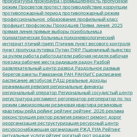
прокуратуура
прокураура
Промышленность
пропускной
режим
Просветов
протест
противодействие коррупции
противопожарный период
противопожарный режим
профессиональное_образование
профильный класс
профицит
профсоюзы
Проходцев
Пряма_линия_2025
прямая линия
прямые выборы
психбольница
психиатрическая больница
психоневрологический
интернат
птичий грипп
Птичник
пункт весового контроля
пункт пропуска
путевка
Путин
ПФР
Пшеничный
пьянство
за рулем
работа
работодатели
рабочая неделя
рабочая
поездка
рабочие места
радиация
радон
Разбой
развлекательный центр
развод
Раздольное
размыв
берегов
ракеты
Рамазанов
РАН
РАНХиГС
расписание
расписание автобусов
РДШ
реальные доходы
реанимация
ревизия
региональные финансы
региональный оператор
Региональный сосудистый центр
регистратура
регламент
регоператор
регоператор по тко
режим самоизоляции
резиновая квартира
резиновые
квартиры
рейд
рейинг
рейтинг
рейтинг_2026
реклама
реконструкция
ректор
религия
ремонт
ремонт дорог
реорганизация
реструктуризация
ресурсный центр
ресурсоснабжающая организация
РЖД
РИА Рейтинг
ритуальные услуги
рйтинг
рогатый скот
роддом