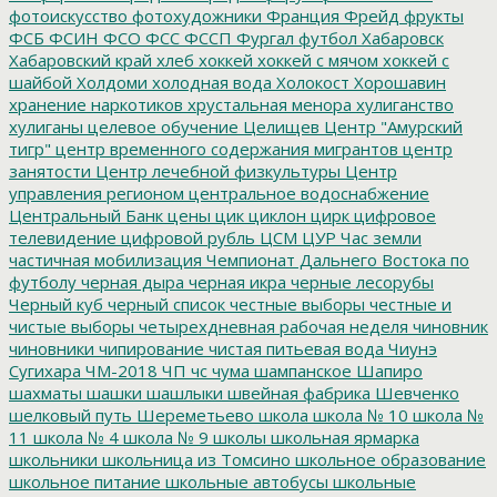
фотоискусство
фотохудожники
Франция
Фрейд
фрукты
ФСБ
ФСИН
ФСО
ФСС
ФССП
Фургал
футбол
Хабаровск
Хабаровский край
хлеб
хоккей
хоккей с мячом
хоккей с
шайбой
Холдоми
холодная вода
Холокост
Хорошавин
хранение наркотиков
хрустальная менора
хулиганство
хулиганы
целевое обучение
Целищев
Центр "Амурский
тигр"
центр временного содержания мигрантов
центр
занятости
Центр лечебной физкультуры
Центр
управления регионом
центральное водоснабжение
Центральный Банк
цены
цик
циклон
цирк
цифровое
телевидение
цифровой рубль
ЦСМ
ЦУР
Час земли
частичная мобилизация
Чемпионат Дальнего Востока по
футболу
черная дыра
черная икра
черные лесорубы
Черный куб
черный список
честные выборы
честные и
чистые выборы
четырехдневная рабочая неделя
чиновник
чиновники
чипирование
чистая питьевая вода
Чиунэ
Сугихара
ЧМ-2018
ЧП
чс
чума
шампанское
Шапиро
шахматы
шашки
шашлыки
швейная фабрика
Шевченко
шелковый путь
Шереметьево
школа
школа № 10
школа №
11
школа № 4
школа № 9
школы
школьная ярмарка
школьники
школьница из Томсино
школьное образование
школьное питание
школьные автобусы
школьные