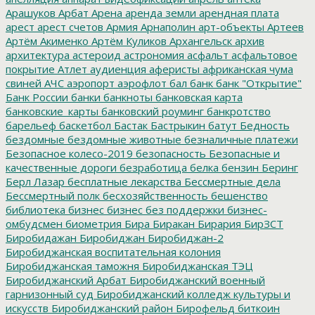
Арашуков
Арбат
Арена
аренда земли
арендная плата
арест
арест счетов
Армия
Арнаполин
арт-объекты
Артеев
Артём Акименко
Артём Куликов
Архангельск
архив
архитектура
астероид
астрономия
асфальт
асфальтовое
покрытие
Атлет
аудиенция
аферисты
африканская чума
свиней
АЧС
аэропорт
аэрофлот
бал
банк
банк "Открытие"
Банк России
банки
банкноты
банковская карта
банковские_карты
банковский роуминг
банкротство
барельеф
баскетбол
Бастак
Бастрыкин
батут
Бедность
бездомные
бездомные животные
безналичные платежи
Безопасное колесо-2019
безопасность
Безопасные и
качественные дороги
безработица
белка
бензин
Беринг
Берл Лазар
бесплатные лекарства
Бессмертные дела
Бессмертный полк
бесхозяйственность
бешенство
библиотека
бизнес
бизнес без поддержки
бизнес-
омбудсмен
биометрия
Бира
Биракан
Бирария
БирЗСТ
Биробидажан
Биробиджан
Биробиджан-2
Биробиджанская воспитательная колония
Биробиджанская таможня
Биробиджанская ТЭЦ
Биробиджанский Арбат
Биробиджанский военный
гарнизонный суд
Биробиджанский колледж культуры и
искусств
Биробиджанский район
Бирофельд
биткоин