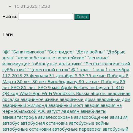
15.01.2026 12:30
Найти:
Тэги
"@"
"Банк приколов"
"Бествидео"
"Дети войны"
"Добрые
дела"
"железобетонные полицейские"
"ленивые"
малоимущие
"обманутые дольщики"
"Рентгенологический
субботник"
"Цементный поток"
@
1 класс
1 мая
1 сентября
112
2018
23 февраля
31 декабря
5
5G
75-летие Победы
8
Марта
80 лет
80 лет Биробиджану
80_летие_Победы
85
лет ЕАО
85_лет_ЕАО
9 мая
Apple
Forbes
Instagram
L-410
QR-код
WhatsApp
Wi-Fi
WorldSkills Russia
аборты
аварийная
посадка
аварийное жилье
аварийные дома
аварийный дом
аварийный жилфонд
аварийный мост
авария
авария на
Чернобыльской АЭС
август
Авдалян
авиабилеты
авиакатастрофа
авиалесоохрана
авиасообщение
авиация
автобус
автобусная остановка
автобусные войны
автобусные остановки
автобусные перевозки
автобусный