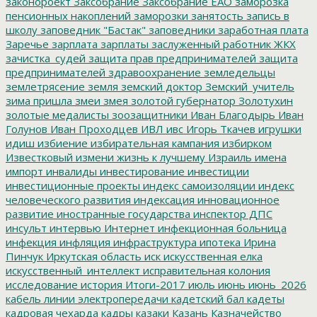
законороект
Заксобрание
Заксобрание ЕАО
заморозка
пенсионных накоплений
заморозки
занятость
запись в
школу
заповедник "Бастак"
заповедники
заработная плата
Заречье
зарплата
зарплаты
заслуженный работник ЖКХ
зачистка_судей
защита прав предпринимателей
защита
предпринимателей
здравоохранение
земледельцы
землетрясение
земля
земский доктор
Земский_учитель
зима пришла
змеи
змея
золотой губернатор
Золотухин
золотые медалисты
зоозащитники
Иван Благодырь
Иван
Голунов
Иван Проходцев
ИВЛ
ивс
Игорь Ткачев
игрушки
идиш
избиение
избирательная кампания
избирком
Известковый
измени жизнь к лучшему
Израиль
имена
импорт
инвалиды
инвестирование
инвестиции
инвестиционные проекты
индекс самоизоляции
индекс
человеческого развития
индексация
инновационное
развитие
иностранные государства
инспектор ДПС
инсульт
интервью
Интернет
инфекционная больница
инфекция
инфляция
инфраструктура
ипотека
Ирина
Пинчук
Иркутская область
иск
искусственная елка
искусственный_интеллект
исправительная колония
исследование
история
Итоги-2017
июль
июнь
июнь_2026
кабель линии электропередачи
кадетский бал
кадеты
кадровая чехарда
кадры
казаки
Казань
Казначейство