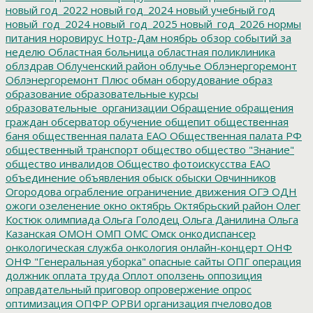
новый год_2022
новый год_2024
новый учебный год
новый_год_2024
новый_год_2025
новый_год_2026
нормы
питания
норовирус
Нотр-Дам
ноябрь
обзор событий за
неделю
Областная больница
областная поликлиника
облздрав
Облученский район
облучье
Облэнергоремонт
Облэнергоремонт Плюс
обман
оборудование
образ
образование
образовательные курсы
образовательные_организации
Обращение
обращения
граждан
обсерватор
обучение
общепит
общественная
баня
общественная палата ЕАО
Общественная палата РФ
общественный транспорт
общество
общество "Знание"
общество инвалидов
Общество фотоискусства ЕАО
объединение
объявления
обыск
обыски
Овчинников
Огородова
ограбление
ограничение движения
ОГЭ
ОДН
ожоги
озеленение
окно
октябрь
Октябрьский район
Олег
Костюк
олимпиада
Ольга Голодец
Ольга Данилина
Ольга
Казанская
ОМОН
ОМП
ОМС
Омск
онкодиспансер
онкологическая служба
онкология
онлайн-концерт
ОНФ
ОНФ "Генеральная уборка"
опасные сайты
ОПГ
операция
должник
оплата труда
Оплот
оползень
оппозиция
оправдательный приговор
опровержение
опрос
оптимизация
ОПФР
ОРВИ
организация пчеловодов