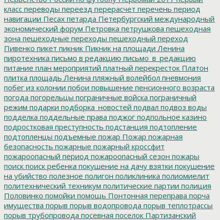
класс
переводы
переезд
перерасчет
перечень
период
навигации
Песах
петарда
Петербургский международный
экономический форум
Петровка
петрушкова
пешеходная
зона
пешеходные переходы
пешеходный переход
Пивенко
пикет
пикник
Пикник на площади Ленина
пиротехника
письмо в редакцию
письмо_в_редакцию
питание
план мероприятий
платный перекресток
Платон
плитка
площадь Ленина
пляжный волейбол
пневмония
побег из колонии
побои
повышение пенсионного возраста
погода
погорельцы
пограничные войска
пограничный
режим
подарки
подборка_новостей
подвал
подвоз воды
подделка
поддельные права
поджог
подпольное казино
подростковая преступность
подстанция
подтопление
подтопленцы
подъемные
пожар
Пожар
пожарная
безопасность
пожарные
пожарный кроссфит
пожароопасный период
пожароопасный сезон
пожары
поиск
поиск ребенка
покушение на дачу взятки
покушение
на убийство
полезное
полигон
поликлиника
полиомиелит
политехнический техникум
политические партии
полиция
Половинко
помойки
помощь
Понтонная переправа
порча
имущества
порыв
порыв водопровода
порыв теплотрассы
порыв трубопровода
посевная
поселок Партизанский