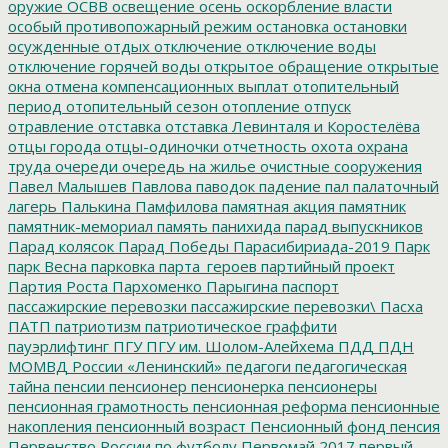
оружие
ОСВВ
освещение
осень
оскорбление власти
особый противопожарный режим
остановка
остановки
осужденные
отдых
отключение
отключение воды
отключение горячей воды
открытое обращение
открытые
окна
отмена компенсационных выплат
отопительный
период
отопительный сезон
отопление
отпуск
отравление
отставка
отставка Левинталя и Коростелёва
отцы города
отцы-одиночки
отчетность
охота
охрана
труда
очереди
очередь на жилье
очистные сооружения
Павел Малышев
Павлова
паводок
падение
пал
палаточный
лагерь
Палькина
Памфилова
памятная акция
памятник
памятник-мемориал
память
панихида
парад выпускников
Парад колясок
Парад Победы
Парасибириада-2019
Парк
парк Весна
парковка
парта_героев
партийный проект
Партия Роста
Пархоменко
Парыгина
паспорт
пассажирские перевозки
пассажирские перевозки\
Пасха
ПАТП
патриотизм
патриотическое граффити
пауэрлифтинг
ПГУ
ПГУ им. Шолом-Алейхема
ПДД
ПДН
МОМВД России «Ленинский»
педагоги
педагогическая
тайна
пенсии
пенсионер
пенсионерка
пенсионеры
пенсионная грамотность
пенсионная реформа
пенсионные
накопления
пенсионный возраст
Пенсионный фонд
пенсия
Первенство России по футболу
Первомай 2017
первый