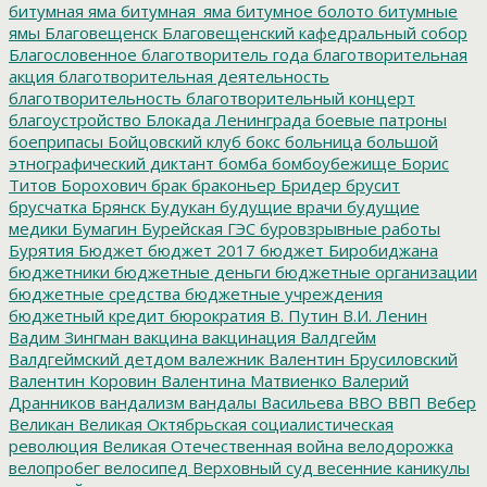
битумная яма
битумная_яма
битумное болото
битумные
ямы
Благовещенск
Благовещенский кафедральный собор
Благословенное
благотворитель года
благотворительная
акция
благотворительная деятельность
благотворительность
благотворительный концерт
благоустройство
Блокада Ленинграда
боевые патроны
боеприпасы
Бойцовский клуб
бокс
больница
большой
этнографический диктант
бомба
бомбоубежище
Борис
Титов
Борохович
брак
браконьер
Бридер
брусит
брусчатка
Брянск
Будукан
будущие врачи
будущие
медики
Бумагин
Бурейская ГЭС
буровзрывные работы
Бурятия
Бюджет
бюджет 2017
бюджет Биробиджана
бюджетники
бюджетные деньги
бюджетные организации
бюджетные средства
бюджетные учреждения
бюджетный кредит
бюрократия
В. Путин
В.И. Ленин
Вадим Зингман
вакцина
вакцинация
Валдгейм
Валдгеймский детдом
валежник
Валентин Брусиловский
Валентин Коровин
Валентина Матвиенко
Валерий
Дранников
вандализм
вандалы
Васильева
ВВО
ВВП
Вебер
Великан
Великая Октябрьская социалистическая
революция
Великая Отечественная война
велодорожка
велопробег
велосипед
Верховный суд
весенние каникулы