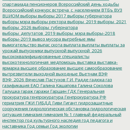
спартакиада пенсионеров
Всероссийский день ходьбы
Всероссийский конкурс
встреча_с_населением
ВТБъ
ВУЗ
ВЦИОМ
выборы
выборы 2017
выборы губернатора
выборы мэра
выборы ректора
выборы_2019
выборы_2021
выборы_2026
выборы_губернатора
выборы_депутатов_2019
выборы_мэра
выборы-2018
выборы-2019
вывоз мусора
выгребные ямы
вымогательство
выпас скота
выплата
выплаты
выплаты за
урожай
выпускники
выпускной
выпускной_2026
высококвалифицированные специалисты
высокотехнологичная_медпомощь
выставка
выставка-
ярмарка
высшее образование
высшее самообразование
вытрезвители
выходной
выходные
Вьетнам
ВЭФ
ВЭФ_2026
Вячеслав Пастухов
Г.И. Радде
гадюка
газ
газификация ЕАО
Галина Кашапова
Галина Соколова
Галушка
гараж
гаражи
Гаршин
ГДК
Генеральная
прокуратура
генпрокуратура
Генпрокуратура РФ
гериатрия
ГЖИ
ГИБДД
Гиви
Гигант
гидрозащитные
сооружения
гидрологическая обстановка
гидрологическая
ситуация
гимназия
гимназия № 1
главный федеральный
инспектор
год культурного наследия
год педагога и
наставника
Год семьи
Год экологии