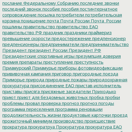
послание Федеральному Собранию
последние звонки
последний звонок
пособие
пособия
постинтернатное
сопровождение
посылка
потребители
потребительская
корзина
похищение
почта
Почта России
Почта_России
пошлины
правительство
правительство ЕАО
правительство РФ
праздник
праздники
праймериз
превышение скорости
предостережение
предпенсионер
предпенсионеры
предприниматели
предпринимательство
Президент
президент России
Президент РФ
Президентские спортивные игры
презумпция доверия
премия
препараты
преступление
преступность
Приамурский
Приамурье
приборы фотовидеофиксации
прививочная кампания
приговор
пригородные поезда
Приморье
природа
природные пожары
природоохранная
прокуратура
присоединение ЕАО
пристав-исполнитель
приставы
присяга
присяжные заседатели
Приходько
приют
приют для бездомных животных
пробка
пробки
проблемы
провал
проверка
прогноз
прогноз погоды
программа переселения
программа реновации
продолжительность жизни
продуктовые карточки
проезд
прожиточный минимум
производство
происшествие
прократура
прокуратруа
Прокуратура
прокуратура ЕАО