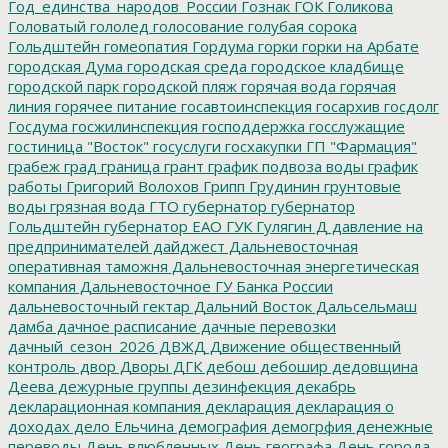
Год_единства_народов_России
Гознак
ГОК
Голикова
Головатый
гололед
голосование
голубая сорока
Гольдштейн
гомеопатия
Гордума
горки
горки на Арбате
городская Дума
городская среда
городское кладбище
городской парк
городской пляж
горячая вода
горячая
линия
горячее питание
госавтоинспекция
госархив
госдолг
Госдума
госжилинспекция
господдержка
госслужащие
гостиница "Восток"
госуслуги
госхакупки
ГП "Фармация"
грабеж
град
граница
грант
график подвоза воды
график
работы
Григорий Волохов
Грипп
Грудинин
грунтовые
воды
грязная вода
ГТО
губернатор
губернатор
Гольдштейн
губернатор ЕАО
ГУК
Гулягин
Д
давление на
предпринимателей
дайджест
Дальневосточная
оперативная таможня
Дальневосточная энергетическая
компания
Дальневосточное ГУ Банка России
дальневосточный гектар
Дальний Восток
Дальсельмаш
дамба
дачное расписание
дачные перевозки
дачный_сезон_2026
ДВЖД
Движение общественный
контроль
двор
Дворы
ДГК
дебош
дебошир
дедовщина
Деева
дежурные группы
дезинфекция
декабрь
декларационная компания
декларация
декларация о
доходах
дело Ельчина
демография
демогрфия
денежные
переводы
День влюбленных
День географа
День города