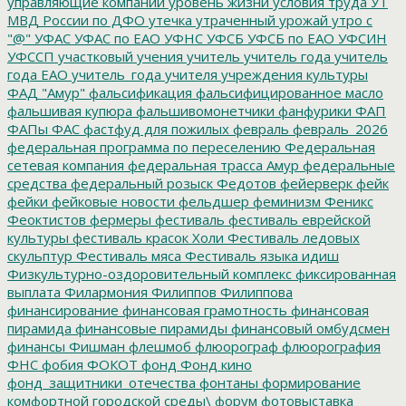
управляющие компании
уровень жизни
условия труда
УТ
МВД России по ДФО
утечка
утраченный урожай
утро с
"@"
УФАС
УФАС по ЕАО
УФНС
УФСБ
УФСБ по ЕАО
УФСИН
УФССП
участковый
учения
учитель
учитель года
учитель
года ЕАО
учитель_года
учителя
учреждения культуры
ФАД "Амур"
фальсификация
фальсифицированное масло
фальшивая купюра
фальшивомонетчики
фанфурики
ФАП
ФАПы
ФАС
фастфуд для пожилых
февраль
февраль_2026
федеральная программа по переселению
Федеральная
сетевая компания
федеральная трасса Амур
федеральные
средства
федеральный розыск
Федотов
фейерверк
фейк
фейки
фейковые новости
фельдшер
феминизм
Феникс
Феоктистов
фермеры
фестиваль
фестиваль еврейской
культуры
фестиваль красок Холи
Фестиваль ледовых
скульптур
Фестиваль мяса
Фестиваль языка идиш
Физкультурно-оздоровительный комплекс
фиксированная
выплата
Филармония
Филиппов
Филиппова
финансирование
финансовая грамотность
финансовая
пирамида
финансовые пирамиды
финансовый омбудсмен
финансы
Фишман
флешмоб
флюорограф
флюорография
ФНС
фобия
ФОКОТ
фонд
Фонд кино
фонд_защитники_отечества
фонтаны
формирование
комфортной городской среды\
форум
фотовыставка