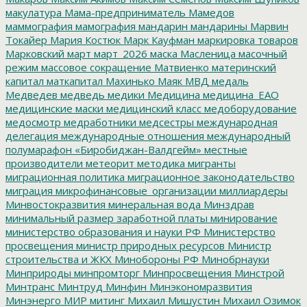
макулатура
Мама-предприниматель
Мамедов
маммография
мамография
мандарин
мандарины
Марвин
Токайер
Мария Костюк
Марк Кауфман
маркировка товаров
Марковский
март
март_2026
маска
Масленица
масочный
режим
массовое сокращение
Матвиенко
материнский
капитал
маткапитал
Махинько
Маяк
МВД
медаль
Медведев
медведь
медики
Медицина
медицина_ЕАО
медицинские маски
медицинский класс
медоборудование
медосмотр
медработники
медсестры
международная
делегация
международные отношения
международный
полумарафон «Биробиджан-Валдгейм»
местные
производители
метеорит
методика
мигранты
миграционная политика
миграционное законодательство
миграция
микрофинансовые_организации
миллиардеры
Минвостокразвития
минеральная вода
Минздрав
минимальный размер заработной платы
минирование
министерство образования и науки РФ
Министерство
просвещения
министр природных ресурсов
Министр
строительства и ЖКХ
Минобороны РФ
Минобрнауки
Минприроды
минпромторг
Минпросвещения
Минстрой
Минтранс
Минтруд
Минфин
Минэкономразвития
Минэнерго
МИР
митинг
Михаил Мишустин
Михаил Озимок