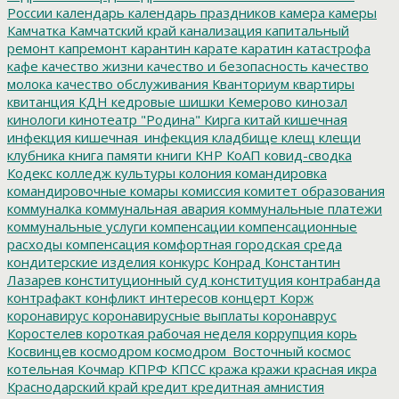
России
календарь
календарь праздников
камера
камеры
Камчатка
Камчатский край
канализация
капитальный
ремонт
капремонт
карантин
карате
каратин
катастрофа
кафе
качество жизни
качество и безопасность
качество
молока
качество обслуживания
Кванториум
квартиры
квитанция
КДН
кедровые шишки
Кемерово
кинозал
кинологи
кинотеатр "Родина"
Кирга
китай
кишечная
инфекция
кишечная_инфекция
кладбище
клещ
клещи
клубника
книга памяти
книги
КНР
КоАП
ковид-сводка
Кодекс
колледж культуры
колония
командировка
командировочные
комары
комиссия
комитет образования
коммуналка
коммунальная авария
коммунальные платежи
коммунальные услуги
компенсации
компенсационные
расходы
компенсация
комфортная городская среда
кондитерские изделия
конкурс
Конрад
Константин
Лазарев
конституционный суд
конституция
контрабанда
контрафакт
конфликт интересов
концерт
Корж
коронавирус
коронавирусные выплаты
коронаврус
Коростелев
короткая рабочая неделя
коррупция
корь
Косвинцев
космодром
космодром_Восточный
космос
котельная
Кочмар
КПРФ
КПСС
кража
кражи
красная икра
Краснодарский край
кредит
кредитная амнистия