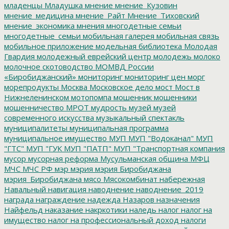
младенцы
Младушка
мнение
мнение_Кузовин
мнение_медицина
мнение_Райт
Мнение_Тиховский
мнение_экономика
мнения
многодетные семьи
многодетные_семьи
мобильная галерея
мобильная связь
мобильное приложение
модельная библиотека
Молодая
Гвардия
молодежный еврейский центр
молодежь
молоко
молочное скотоводство
МОМВД России
«Биробиджанский»
мониторинг
мониторинг цен
морг
морепродукты
Москва
Московское дело
мост
Мост в
Нижнеленинском
мотопомпа
мошенник
мошенники
мошенничество
МРОТ
мудрость
музей
музей
современного искусства
музыкальный спектакль
муниципалитеты
муниципальная программа
муниципальное имущество
МУП
МУП "Водоканал"
МУП
"ГТС"
МУП "ГУК
МУП "ПАТП"
МУП "Транспортная компания
мусор
мусорная реформа
Мусульманская община
МФЦ
МЧС
МЧС РФ
мэр
мэрия
мэрия Биробиджана
мэрия_Биробиджана
мясо
Мясокомбинат
набережная
Навальный
навигация
наводнение
наводнение_2019
награда
награждение
надежда
Назаров
назначения
Найфельд
наказание
накркотики
наледь
налог
налог на
имущество
налог на профессиональный доход
налоги