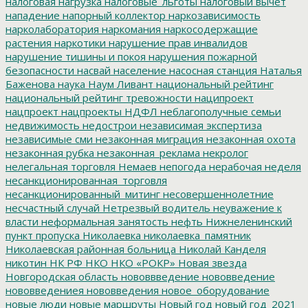
налоговая нагрузка
налоговые_льготы
налоговый вычет
нападение
напорный коллектор
наркозависимость
нарколаборатория
наркомания
наркосодержащие
растения
наркотики
нарушение прав инвалидов
нарушение тишины и покоя
нарушения пожарной
безопасности
насвай
население
насосная станция
Наталья
Баженова
наука
Наум Ливант
национальный рейтинг
национальный рейтинг тревожности
наципроект
нацпроект
нацпроекты
НДФЛ
неблагополучные семьи
недвижимость
недострои
независимая экспертиза
независимые сми
незаконная миграция
незаконная охота
незаконная рубка
незаконная_реклама
некролог
нелегальная торговля
Немаев
непогода
нерабочая неделя
несанкционированная_торговля
несанкционированный_митинг
несовершеннолетние
несчастный случай
Нетрезвый водитель
неуважение к
власти
неформальная занятость
нефть
Нижнеленинский
пункт пропуска
Николаевка
николаевка_памятник
Николаевская районная больница
Николай Канделя
никотин
НК РФ
НКО
НКО «РОКР»
Новая звезда
Новгородская область
нововвведение
нововведение
нововведениея
нововведения
новое_оборудование
новые люди
новые маршруты
Новый год
новый год_2021