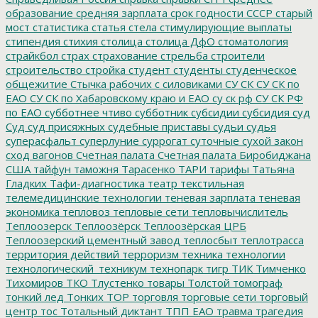
образование
средняя зарплата
срок годности
СССР
старый
мост
статистика
статья
стела
стимулирующие выплаты
стипендия
стихия
столица
столица ДфО
стоматология
страйкбол
страх
страхование
стрельба
строители
строительство
стройка
студент
студенты
студенческое
общежитие
Стычка рабочих с силовиками
СУ СК
СУ СК по
ЕАО
СУ СК по Хабаровскому краю и ЕАО
су ск рф
СУ СК РФ
по ЕАО
субботнее чтиво
субботник
субсидии
субсидия
суд
Суд
суд присяжных
судебные приставы
судьи
судья
суперасфальт
суперлуние
суррогат
суточные
сухой закон
сход вагонов
Счетная палата
Счетная палата Биробиджана
США
тайфун
таможня
Тарасенко
ТАРИ
тарифы
Татьяна
Гладких
Тафи-диагностика
театр
текстильная
телемедицинские технологии
теневая зарплата
теневая
экономика
тепловоз
тепловые сети
тепловычислитель
Теплоозерск
Теплоозёрск
Теплоозёрская ЦРБ
Теплоозерский цементный завод
теплосбыт
теплотрасса
территория действий
терроризм
техника
технологии
технологический_техникум
технопарк
тигр
ТИК
Тимченко
Тихомиров
ТКО
Тлустенко
товары
Толстой
томограф
тонкий лед
Тонких
ТОР
торговля
торговые сети
торговый
центр
тос
Тотальный диктант
ТПП ЕАО
травма
трагедия