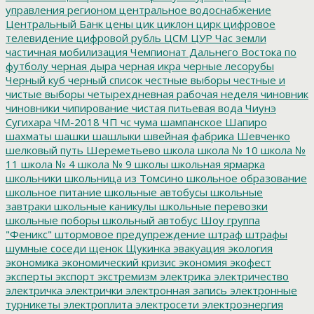
управления регионом
центральное водоснабжение
Центральный Банк
цены
цик
циклон
цирк
цифровое
телевидение
цифровой рубль
ЦСМ
ЦУР
Час земли
частичная мобилизация
Чемпионат Дальнего Востока по
футболу
черная дыра
черная икра
черные лесорубы
Черный куб
черный список
честные выборы
честные и
чистые выборы
четырехдневная рабочая неделя
чиновник
чиновники
чипирование
чистая питьевая вода
Чиунэ
Сугихара
ЧМ-2018
ЧП
чс
чума
шампанское
Шапиро
шахматы
шашки
шашлыки
швейная фабрика
Шевченко
шелковый путь
Шереметьево
школа
школа № 10
школа №
11
школа № 4
школа № 9
школы
школьная ярмарка
школьники
школьница из Томсино
школьное образование
школьное питание
школьные автобусы
школьные
завтраки
школьные каникулы
школьные перевозки
школьные поборы
школьный автобус
Шоу группа
"Феникс"
штормовое предупреждение
штраф
штрафы
шумные соседи
щенок
Щукинка
эвакуация
экология
экономика
экономический кризис
экономия
экофест
эксперты
экспорт
экстремизм
электрика
электричество
электричка
электрички
электронная запись
электронные
турникеты
электроплита
электросети
электроэнергия