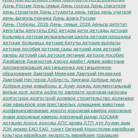
День России
День семьи
День соседа
День спасателя
день строителя
День студента
день тигра
день учителя
день физкультурника
День флага России
День_Победы_2026
День_семьи_2026
деньги
депутат
депутаты
депутаты ЕАО
детдом
дети
детсады
детская
больница
детская музыкальная школа
детская площадка
детская_больница
детские батуты
детские выплаты
детские пособия
детские сады
детский дом
детский
лагерь
детский сад
детское питание
детское пособие
Джабаров
Джанхотов
дзюдо
диабет
дикие животные
диспансеризация
дистанционка
дистанционное
образование
Дмитрий Меведев
Дмитрий Медведев
Дмитрий Нестеров
Доблесть_Хингана
Добрые люди
Добрые руки
довыборы_в_Думу
дождь
документальный
фильм
долг
долги
долги по зарплате
долговая нагрузка
долгострои
долгострой
долевое строительство
должники
дом офицеров
дом престарелых
домашние животные
допфинансирование
дороги
дорожная камера
дорожные
знаки
дорожные камеры
дорожный радар
ДОСААФ
дотации
доход
доходы
ДПС
дрова
ДТП
дтп
Дудин
дым
ДЭК
дюкер
ЕАО
ЕАО_тонет
Евгений Коростелев
еврейская
культура
еврейская_мудрость
еврейские традиции