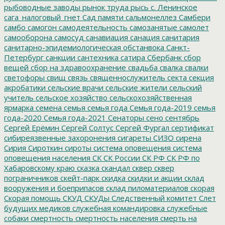
рыбоводные заводы
рынок труда
рысь
с. Ленинское
сага_налоговый_гнет
Сад памяти
сальмонеллез
Самбери
самбо
самогон
самодеятельность
самозанятые
самолет
самооборона
самосуд
санавиация
санация
санитария
санитарно-эпидемиологическая обстанвока
Санкт-
Петербург
санкции
сантехника
сатира
Сбербанк
сбор
вещей
сбор на здравоохранение
свадьба
свалка
свалки
светофоры
свищ
связь
священнослужитель
секта
секция
акробатики
сельские врачи
сельские жители
сельский
учитель
сельское хозяйство
сельскохозяйственная
ярмарка
семена
семья
семья года
Семья года-2019
семья
года-2020
Семья года-2021
Сенаторы
сено
сентябрь
Сергей Ерёмин
Сергей Солтус
Сергей Фургал
сертификат
сибиреязвенные захоронения
сигареты
СИЗО
сирена
Сирия
Сироткин
сироты
система оповещения
система
оповещения населения
СК
СК России
СК РФ
СК РФ по
Хабаровскому краю
сказка
скандал
сквер
сквер
пограничников
скейт-парк
скидка
скидки и акции
склад
вооружения и боеприпасов
склад пиломатериалов
скорая
Скорая помощь
СКУД
СКУДы
Следственный комитет
Слет
будущих медиков
служебная командировка
служебные
собаки
смертность
смертность населения
смерть на