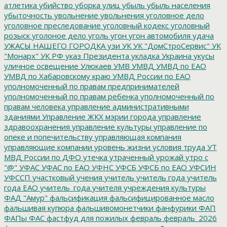
атлетика
убийство
уборка улиц
убыль
убыль населения
убыточность
увольнение
увольнения
уголовное дело
уголовное преследование
уголовный кодекс
уголовный
розыск
уголоное дело
уголь
угон
угон автомобиля
удача
УЖАСЫ НАШЕГО ГОРОДКА
узи
УК
УК "ДомСтроСервис"
УК
"Монарх"
УК РФ
указ Президента
укладка
Украина
укусы
уличное освещение
Улюкаев
УМВ
УМВД
УМВД по ЕАО
УМВД по Хабаровскому краю
УМВД России по ЕАО
уполномоченный по правам предпринимателей
уполномоченный по правам ребенка
уполномоченный по
правам человека
управление административными
зданиями
Управление ЖКХ мэрии города
управление
здравоохранения
управление культуры
управление по
опеке и попечительству
управляющая компания
управляющие компании
уровень жизни
условия труда
УТ
МВД России по ДФО
утечка
утраченный урожай
утро с
"@"
УФАС
УФАС по ЕАО
УФНС
УФСБ
УФСБ по ЕАО
УФСИН
УФССП
участковый
учения
учитель
учитель года
учитель
года ЕАО
учитель_года
учителя
учреждения культуры
ФАД "Амур"
фальсификация
фальсифицированное масло
фальшивая купюра
фальшивомонетчики
фанфурики
ФАП
ФАПы
ФАС
фастфуд для пожилых
февраль
февраль_2026