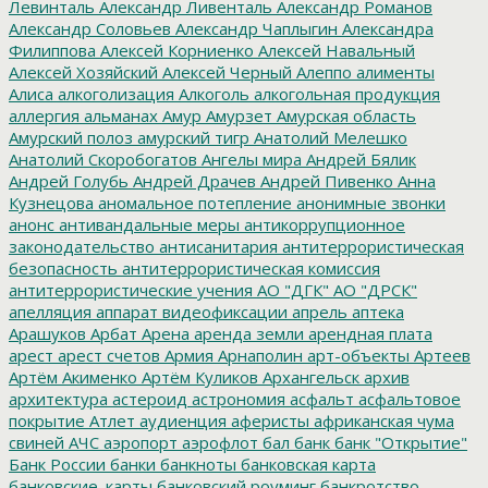
Левинталь
Александр Ливенталь
Александр Романов
Александр Соловьев
Александр Чаплыгин
Александра
Филиппова
Алексей Корниенко
Алексей Навальный
Алексей Хозяйский
Алексей Черный
Алеппо
алименты
Алиса
алкоголизация
Алкоголь
алкогольная продукция
аллергия
альманах
Амур
Амурзет
Амурская область
Амурский полоз
амурский тигр
Анатолий Мелешко
Анатолий Скоробогатов
Ангелы мира
Андрей Бялик
Андрей Голубь
Андрей Драчев
Андрей Пивенко
Анна
Кузнецова
аномальное потепление
анонимные звонки
анонс
антивандальные меры
антикоррупционное
законодательство
антисанитария
антитеррористическая
безопасность
антитеррористическая комиссия
антитеррористические учения
АО "ДГК"
АО "ДРСК"
апелляция
аппарат видеофиксации
апрель
аптека
Арашуков
Арбат
Арена
аренда земли
арендная плата
арест
арест счетов
Армия
Арнаполин
арт-объекты
Артеев
Артём Акименко
Артём Куликов
Архангельск
архив
архитектура
астероид
астрономия
асфальт
асфальтовое
покрытие
Атлет
аудиенция
аферисты
африканская чума
свиней
АЧС
аэропорт
аэрофлот
бал
банк
банк "Открытие"
Банк России
банки
банкноты
банковская карта
банковские_карты
банковский роуминг
банкротство