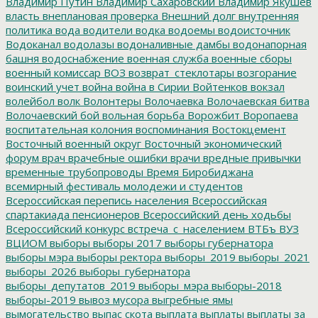
Владимир Путин
Владимир Сахаровский
Владимир Якушев
власть
внеплановая проверка
Внешний долг
внутренняя
политика
вода
водители
водка
водоемы
водоисточник
Водоканал
водолазы
водоналивные дамбы
водонапорная
башня
водоснабжение
военная служба
военные сборы
военный комиссар
ВОЗ
возврат_стеклотары
возгорание
воинский учет
война
война в Сирии
Войтенков
вокзал
волейбол
волк
Волонтеры
Волочаевка
Волочаевская битва
Волочаевский бой
вольная борьба
Ворожбит
Воропаева
воспитательная колония
воспоминания
Востокцемент
Восточный военный округ
Восточный экономический
форум
врач
врачебные ошибки
врачи
вредные привычки
временные трубопроводы
Время Биробиджана
всемирный фестиваль молодежи и студентов
Всероссийская перепись населения
Всероссийская
спартакиада пенсионеров
Всероссийский день ходьбы
Всероссийский конкурс
встреча_с_населением
ВТБъ
ВУЗ
ВЦИОМ
выборы
выборы 2017
выборы губернатора
выборы мэра
выборы ректора
выборы_2019
выборы_2021
выборы_2026
выборы_губернатора
выборы_депутатов_2019
выборы_мэра
выборы-2018
выборы-2019
вывоз мусора
выгребные ямы
вымогательство
выпас скота
выплата
выплаты
выплаты за