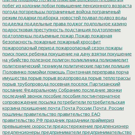
побег из колонии
побои
повышение пенсионного возраста
погода
погорельцы
пограничные войска
пограничный
режим
подарки
подборка_новостей
подвал
подвоз воды
подделка
поддельные права
поджог
подпольное казино
подростковая преступность
подстанция
подтопление
подтопленцы
подъемные
пожар
Пожар
пожарная
безопасность
пожарные
пожарный кроссфит
пожароопасный период
пожароопасный сезон
пожары
поиск
поиск ребенка
покушение на дачу взятки
покушение
на убийство
полезное
полигон
поликлиника
полиомиелит
политехнический техникум
политические партии
полиция
Половинко
помойки
помощь
Понтонная переправа
порча
имущества
порыв
порыв водопровода
порыв теплотрассы
порыв трубопровода
посевная
поселок Партизанский
послание Федеральному Собранию
последние звонки
последний звонок
пособие
пособия
постинтернатное
сопровождение
посылка
потребители
потребительская
корзина
похищение
почта
Почта России
Почта_России
пошлины
правительство
правительство ЕАО
правительство РФ
праздник
праздники
праймериз
превышение скорости
предостережение
предпенсионер
предпенсионеры
предприниматели
предпринимательство