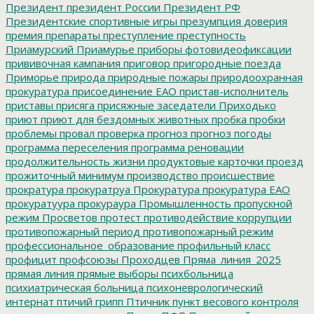
Президент
президент России
Президент РФ
Президентские спортивные игры
презумпция доверия
премия
препараты
преступление
преступность
Приамурский
Приамурье
приборы фотовидеофиксации
прививочная кампания
приговор
пригородные поезда
Приморье
природа
природные пожары
природоохранная
прокуратура
присоединение ЕАО
пристав-исполнитель
приставы
присяга
присяжные заседатели
Приходько
приют
приют для бездомных животных
пробка
пробки
проблемы
провал
проверка
прогноз
прогноз погоды
программа переселения
программа реновации
продолжительность жизни
продуктовые карточки
проезд
прожиточный минимум
производство
происшествие
прократура
прокуратруа
Прокуратура
прокуратура ЕАО
прокуратуура
прокураура
Промышленность
пропускной
режим
Просветов
протест
противодействие коррупции
противопожарный период
противопожарный режим
профессиональное_образование
профильный класс
профицит
профсоюзы
Проходцев
Пряма_линия_2025
прямая линия
прямые выборы
психбольница
психиатрическая больница
психоневрологический
интернат
птичий грипп
Птичник
пункт весового контроля