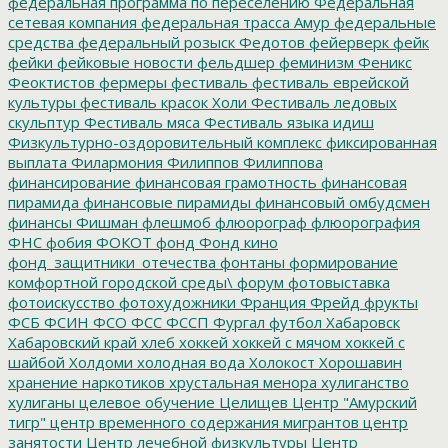
федеральная программа по переселению
Федеральная
сетевая компания
федеральная трасса Амур
федеральные
средства
федеральный розыск
Федотов
фейерверк
фейк
фейки
фейковые новости
фельдшер
феминизм
Феникс
Феоктистов
фермеры
фестиваль
фестиваль еврейской
культуры
фестиваль красок Холи
Фестиваль ледовых
скульптур
Фестиваль мяса
Фестиваль языка идиш
Физкультурно-оздоровительный комплекс
фиксированная
выплата
Филармония
Филиппов
Филиппова
финансирование
финансовая грамотность
финансовая
пирамида
финансовые пирамиды
финансовый омбудсмен
финансы
Фишман
флешмоб
флюорограф
флюорография
ФНС
фобия
ФОКОТ
фонд
Фонд кино
фонд_защитники_отечества
фонтаны
формирование
комфортной городской среды\
форум
фотовыставка
фотоискусство
фотохудожники
Франция
Фрейд
фрукты
ФСБ
ФСИН
ФСО
ФСС
ФССП
Фургал
футбол
Хабаровск
Хабаровский край
хлеб
хоккей
хоккей с мячом
хоккей с
шайбой
Холдоми
холодная вода
Холокост
Хорошавин
хранение наркотиков
хрустальная менора
хулиганство
хулиганы
целевое обучение
Целищев
Центр "Амурский
тигр"
центр временного содержания мигрантов
центр
занятости
Центр лечебной физкультуры
Центр