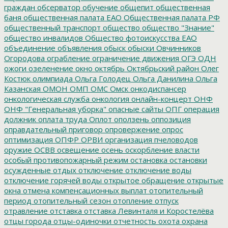
граждан
обсерватор
обучение
общепит
общественная
баня
общественная палата ЕАО
Общественная палата РФ
общественный транспорт
общество
общество "Знание"
общество инвалидов
Общество фотоискусства ЕАО
объединение
объявления
обыск
обыски
Овчинников
Огородова
ограбление
ограничение движения
ОГЭ
ОДН
ожоги
озеленение
окно
октябрь
Октябрьский район
Олег
Костюк
олимпиада
Ольга Голодец
Ольга Данилина
Ольга
Казанская
ОМОН
ОМП
ОМС
Омск
онкодиспансер
онкологическая служба
онкология
онлайн-концерт
ОНФ
ОНФ "Генеральная уборка"
опасные сайты
ОПГ
операция
должник
оплата труда
Оплот
оползень
оппозиция
оправдательный приговор
опровержение
опрос
оптимизация
ОПФР
ОРВИ
организация пчеловодов
оружие
ОСВВ
освещение
осень
оскорбление власти
особый противопожарный режим
остановка
остановки
осужденные
отдых
отключение
отключение воды
отключение горячей воды
открытое обращение
открытые
окна
отмена компенсационных выплат
отопительный
период
отопительный сезон
отопление
отпуск
отравление
отставка
отставка Левинталя и Коростелёва
отцы города
отцы-одиночки
отчетность
охота
охрана