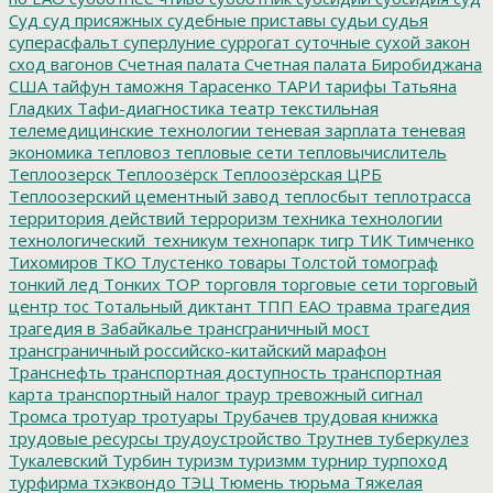
Суд
суд присяжных
судебные приставы
судьи
судья
суперасфальт
суперлуние
суррогат
суточные
сухой закон
сход вагонов
Счетная палата
Счетная палата Биробиджана
США
тайфун
таможня
Тарасенко
ТАРИ
тарифы
Татьяна
Гладких
Тафи-диагностика
театр
текстильная
телемедицинские технологии
теневая зарплата
теневая
экономика
тепловоз
тепловые сети
тепловычислитель
Теплоозерск
Теплоозёрск
Теплоозёрская ЦРБ
Теплоозерский цементный завод
теплосбыт
теплотрасса
территория действий
терроризм
техника
технологии
технологический_техникум
технопарк
тигр
ТИК
Тимченко
Тихомиров
ТКО
Тлустенко
товары
Толстой
томограф
тонкий лед
Тонких
ТОР
торговля
торговые сети
торговый
центр
тос
Тотальный диктант
ТПП ЕАО
травма
трагедия
трагедия в Забайкалье
трансграничный мост
трансграничный российско-китайский марафон
Транснефть
транспортная доступность
транспортная
карта
транспортный налог
траур
тревожный сигнал
Тромса
тротуар
тротуары
Трубачев
трудовая книжка
трудовые ресурсы
трудоустройство
Трутнев
туберкулез
Тукалевский
Турбин
туризм
туризмм
турнир
турпоход
турфирма
тхэквондо
ТЭЦ
Тюмень
тюрьма
Тяжелая