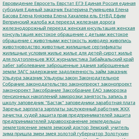
Евровидение
Евросеть
Еврстат
ЕГЭ
Единая Россия
единая
субсидия
Единый заказчик
Екатерина Румянцева
Елена
Басова
Елена Князева
Елена Хахалева
ель
ЕНВД
Ефим
Вепринский
жалоба
жд переезд
железная дорога
железнодорожный переезд
женская кнсультация
женская
консультация
жестокое обращение с детьми
жестокое
обращение с животными
жестокость
живодер
живопись
животноводство
животные
жилищные сертификаты
жилищные условия
жилье
жилье для детей-сирот
жильё
для подтопленцев
ЖКХ
журналистика
Забайкальский край
забег
заболевание
заброшенные здания
заброшенные
земли
ЗАГС
задержание
задолженность
займ
заказник
Ульдура
заказник Ульдуры
закон
Законодательное
Собрание
законодательство
законопреокт
законопроект
законороект
Заксобрание
Заксобрание ЕАО
заморозка
пенсионных накоплений
заморозки
занятость
запись в
школу
заповедник "Бастак"
заповедники
заработная плата
Заречье
зарплата
зарплаты
заслуженный работник ЖКХ
зачистка_судей
защита прав предпринимателей
защита
предпринимателей
здравоохранение
земледельцы
землетрясение
земля
земский доктор
Земский_учитель
зима пришла
змеи
змея
золотой губернатор
Золотухин