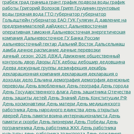
грабеж
град
граница
грант
график подвоза воды
график
работы
Григорий Волохов
Грипп
Грудинин
грунтовые
воды
грязная вода
ГТО
губернатор
губернатор
Гольдштейн
губернатор ЕАО
ГУК
Гулягин
Д
давление на
предпринимателей
дайджест
Дальневосточная
оперативная таможня
Дальневосточная энергетическая
компания
Дальневосточное ГУ Банка России
дальневосточный гектар
Дальний Восток
Дальсельмаш
дамба
дачное расписание
дачные перевозки
дачный_сезон_2026
ДВЖД
Движение общественный
контроль
двор
Дворы
ДГК
дебош
дебошир
дедовщина
Деева
дежурные группы
дезинфекция
декабрь
декларационная компания
декларация
декларация о
доходах
дело Ельчина
демография
демогрфия
денежные
переводы
День влюбленных
День географа
День города
День Государственного флага
День защитника Отечества
день защиты детей
День Знаний
День Конституции РФ
День космонавтики
День матери
День медицинского
работника
День народного единства
день открытых
дверей
День памяти воина-интернационалиста
День
памяти и скорби
День пионерии
День Победы
День
пограничника
День работника ЖКХ
День работника
культуры
день работника транспорта
День рождения