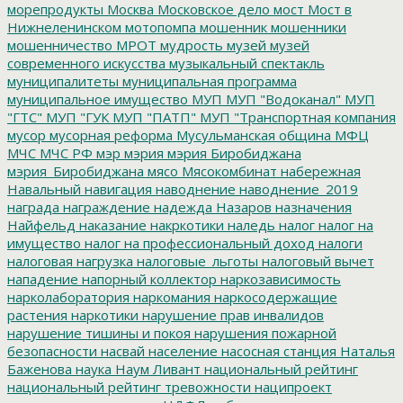
морепродукты
Москва
Московское дело
мост
Мост в
Нижнеленинском
мотопомпа
мошенник
мошенники
мошенничество
МРОТ
мудрость
музей
музей
современного искусства
музыкальный спектакль
муниципалитеты
муниципальная программа
муниципальное имущество
МУП
МУП "Водоканал"
МУП
"ГТС"
МУП "ГУК
МУП "ПАТП"
МУП "Транспортная компания
мусор
мусорная реформа
Мусульманская община
МФЦ
МЧС
МЧС РФ
мэр
мэрия
мэрия Биробиджана
мэрия_Биробиджана
мясо
Мясокомбинат
набережная
Навальный
навигация
наводнение
наводнение_2019
награда
награждение
надежда
Назаров
назначения
Найфельд
наказание
накркотики
наледь
налог
налог на
имущество
налог на профессиональный доход
налоги
налоговая нагрузка
налоговые_льготы
налоговый вычет
нападение
напорный коллектор
наркозависимость
нарколаборатория
наркомания
наркосодержащие
растения
наркотики
нарушение прав инвалидов
нарушение тишины и покоя
нарушения пожарной
безопасности
насвай
население
насосная станция
Наталья
Баженова
наука
Наум Ливант
национальный рейтинг
национальный рейтинг тревожности
наципроект