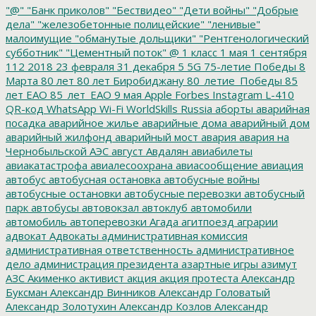
"@"
"Банк приколов"
"Бествидео"
"Дети войны"
"Добрые
дела"
"железобетонные полицейские"
"ленивые"
малоимущие
"обманутые дольщики"
"Рентгенологический
субботник"
"Цементный поток"
@
1 класс
1 мая
1 сентября
112
2018
23 февраля
31 декабря
5
5G
75-летие Победы
8
Марта
80 лет
80 лет Биробиджану
80_летие_Победы
85
лет ЕАО
85_лет_ЕАО
9 мая
Apple
Forbes
Instagram
L-410
QR-код
WhatsApp
Wi-Fi
WorldSkills Russia
аборты
аварийная
посадка
аварийное жилье
аварийные дома
аварийный дом
аварийный жилфонд
аварийный мост
авария
авария на
Чернобыльской АЭС
август
Авдалян
авиабилеты
авиакатастрофа
авиалесоохрана
авиасообщение
авиация
автобус
автобусная остановка
автобусные войны
автобусные остановки
автобусные перевозки
автобусный
парк
автобусы
автовокзал
автоклуб
автомобили
автомобиль
автоперевозки
Агада
агитпоезд
аграрии
адвокат
Адвокаты
административная комиссия
административная ответственность
административное
дело
администрация президента
азартные игры
азимут
АЗС
Акименко
активист
акция
акция протеста
Александр
Буксман
Александр Винников
Александр Головатый
Александр Золотухин
Александр Козлов
Александр