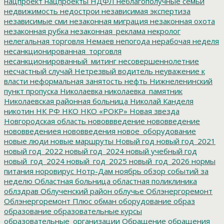
нацпроект
нацпроекты
НДФЛ
неблагополучные семьи
недвижимость
недострои
независимая экспертиза
независимые сми
незаконная миграция
незаконная охота
незаконная рубка
незаконная_реклама
некролог
нелегальная торговля
Немаев
непогода
нерабочая неделя
несанкционированная_торговля
несанкционированный_митинг
несовершеннолетние
несчастный случай
Нетрезвый водитель
неуважение к
власти
неформальная занятость
нефть
Нижнеленинский
пункт пропуска
Николаевка
николаевка_памятник
Николаевская районная больница
Николай Канделя
никотин
НК РФ
НКО
НКО «РОКР»
Новая звезда
Новгородская область
нововвведение
нововведение
нововведениея
нововведения
новое_оборудование
новые люди
новые маршруты
Новый год
новый год_2021
новый год_2022
новый год_2024
новый учебный год
новый_год_2024
новый_год_2025
новый_год_2026
нормы
питания
норовирус
Нотр-Дам
ноябрь
обзор событий за
неделю
Областная больница
областная поликлиника
облздрав
Облученский район
облучье
Облэнергоремонт
Облэнергоремонт Плюс
обман
оборудование
образ
образование
образовательные курсы
образовательные_организации
Обращение
обращения