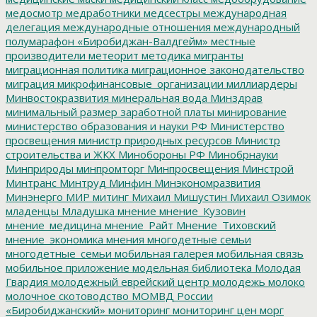
медосмотр
медработники
медсестры
международная
делегация
международные отношения
международный
полумарафон «Биробиджан-Валдгейм»
местные
производители
метеорит
методика
мигранты
миграционная политика
миграционное законодательство
миграция
микрофинансовые_организации
миллиардеры
Минвостокразвития
минеральная вода
Минздрав
минимальный размер заработной платы
минирование
министерство образования и науки РФ
Министерство
просвещения
министр природных ресурсов
Министр
строительства и ЖКХ
Минобороны РФ
Минобрнауки
Минприроды
минпромторг
Минпросвещения
Минстрой
Минтранс
Минтруд
Минфин
Минэкономразвития
Минэнерго
МИР
митинг
Михаил Мишустин
Михаил Озимок
младенцы
Младушка
мнение
мнение_Кузовин
мнение_медицина
мнение_Райт
Мнение_Тиховский
мнение_экономика
мнения
многодетные семьи
многодетные_семьи
мобильная галерея
мобильная связь
мобильное приложение
модельная библиотека
Молодая
Гвардия
молодежный еврейский центр
молодежь
молоко
молочное скотоводство
МОМВД России
«Биробиджанский»
мониторинг
мониторинг цен
морг