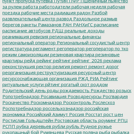
пункт пропуска
путевка
Путин
ПФР
Пшеничный
пьянство
за рулем
работа
работодатели
рабочая неделя
рабочая
поездка
рабочие места
радиация
радон
Разбой
развлекательный центр
развод
Раздольное
размыв
берегов
ракеты
Рамазанов
РАН
РАНХиГС
расписание
расписание автобусов
РДШ
реальные доходы
реанимация
ревизия
региональные финансы
региональный оператор
Региональный сосудистый центр
регистратура
регламент
регоператор
регоператор по тко
режим самоизоляции
резиновая квартира
резиновые
квартиры
рейд
рейинг
рейтинг
рейтинг_2026
реклама
реконструкция
ректор
религия
ремонт
ремонт дорог
реорганизация
реструктуризация
ресурсный центр
ресурсоснабжающая организация
РЖД
РИА Рейтинг
ритуальные услуги
рйтинг
рогатый скот
роддом
Родительский день
роды
рождаемость
Рождество
розыск
Ропотребнадзор
Росавиация
Росводресурсы
Росгвардия
Роскачество
Роскомнадзор
Росконтроль
Рослесхоз
Роспотребнадзор
россельхознадзор
российская
экономика
Российский Азимут
Россия
Росстат
рост цен
Ростислав Гольдштейн
Ростовская область
роуминг
РПЦ
РСПП
рубка деревьев
рубли
рубль
Рудное
ружье
рукопашный бой
Румянцева
Русская поляна
рыба
рыбалка