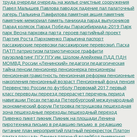
труда
очереди
очередь на жилье
очистные сооружения
Павел Малышев
Павлова
паводок
падение
пал
палаточный
лагерь
Палькина
Памфилова
памятная акция
памятник
памятник-мемориал
память
панихида
парад выпускников
Парад колясок
Парад Победы
Парасибириада-2019
Парк
парк Весна
парковка
парта_героев
партийный проект
Партия Роста
Пархоменко
Парыгина
паспорт
пассажирские перевозки
пассажирские перевозки\
Пасха
ПАТП
патриотизм
патриотическое граффити
пауэрлифтинг
ПГУ
ПГУ им. Шолом-Алейхема
ПДД
ПДН
МОМВД России «Ленинский»
педагоги
педагогическая
тайна
пенсии
пенсионер
пенсионерка
пенсионеры
пенсионная грамотность
пенсионная реформа
пенсионные
накопления
пенсионный возраст
Пенсионный фонд
пенсия
Первенство России по футболу
Первомай 2017
первый
класс
переводы
переезд
перерасчет
перечень
период
навигации
Песах
петарда
Петербургский международный
экономический форум
Петровка
петрушкова
пешеходная
зона
пешеходные переходы
пешеходный переход
Пивенко
пикет
пикник
Пикник на площади Ленина
пиротехника
письмо в редакцию
письмо_в_редакцию
питание
план мероприятий
платный перекресток
Платон
плитка
площадь Ленина
пляжный волейбол
пневмония