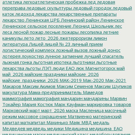
атлетика
легкоатлетическая пробежка
лед
ледовая
переправа
ледовые скульптуры
ледовый городок
ледовый
каток
ледоход
лекарства
лекарственные препараты
лекарство
Ленинская ЦРБ
Ленинский район
Ленинское
Ленинское сельское поселение
Леонид Школьник
лес
леса
лесной пожар
лесные пожары
лесопилка
летние
каникулы
лето
лето_2026
лжетерроризм
лимон
литература
Лицей
лицей № 23
личный прием
логистический комплеск
ложный вызов
ложный донос
лотерея
лоукостер
лунное затмение
лучший спасатель
лыжная гонка
льготная ипотека
льготники
льготные
лекарства
льготы
ЛЭП
люди ЕАО
люк
Магнитогорск
май
май_2026
майские праздники
майские_2026
майские_праздники_2026
МАК-2019
Мак-2020
Мак-2021
Макаров
Максим Акимов
Максим Семенов
Максим Шупиков
макулатура
Мама-предприниматель
Мамедов
маммография
мамография
мандарин
мандарины
Марвин
Токайер
Мария Костюк
Марк Кауфман
маркировка товаров
Марковский
март
март_2026
маска
Масленица
масочный
режим
массовое сокращение
Матвиенко
материнский
капитал
маткапитал
Махинько
Маяк
МВД
медаль
Медведев
медведь
медики
Медицина
медицина_ЕАО
медицинские маски
медицинский класс
медоборудование