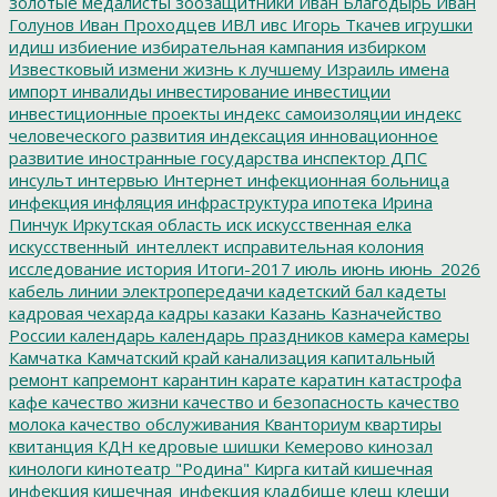
золотые медалисты
зоозащитники
Иван Благодырь
Иван
Голунов
Иван Проходцев
ИВЛ
ивс
Игорь Ткачев
игрушки
идиш
избиение
избирательная кампания
избирком
Известковый
измени жизнь к лучшему
Израиль
имена
импорт
инвалиды
инвестирование
инвестиции
инвестиционные проекты
индекс самоизоляции
индекс
человеческого развития
индексация
инновационное
развитие
иностранные государства
инспектор ДПС
инсульт
интервью
Интернет
инфекционная больница
инфекция
инфляция
инфраструктура
ипотека
Ирина
Пинчук
Иркутская область
иск
искусственная елка
искусственный_интеллект
исправительная колония
исследование
история
Итоги-2017
июль
июнь
июнь_2026
кабель линии электропередачи
кадетский бал
кадеты
кадровая чехарда
кадры
казаки
Казань
Казначейство
России
календарь
календарь праздников
камера
камеры
Камчатка
Камчатский край
канализация
капитальный
ремонт
капремонт
карантин
карате
каратин
катастрофа
кафе
качество жизни
качество и безопасность
качество
молока
качество обслуживания
Кванториум
квартиры
квитанция
КДН
кедровые шишки
Кемерово
кинозал
кинологи
кинотеатр "Родина"
Кирга
китай
кишечная
инфекция
кишечная_инфекция
кладбище
клещ
клещи