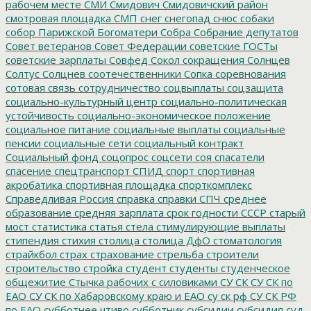
рабочем месте
СМИ
Смидович
Смидовичский район
смотровая площадка
СМП
снег
снегопад
снюс
собаки
собор Парижской Богоматери
Собра
Собрание депутатов
Совет ветеранов
Совет Федерации
советские ГОСТы
советские зарплаты
Совфед
Сокол
сокращения
Солнцев
Солтус
Солцнев
соотечественники
Сопка
соревнования
сотовая связь
сотрудничество
соцвыплаты
соцзащита
социально-культурный центр
социально-политическая
устойчивость
социально-экономическое положение
социальное питание
социальные выплаты
социальные
пенсии
социальные сети
социальный контракт
Социальный фонд
соцопрос
соцсети
соя
спасатели
спасение
спецтранспорт
СПИД
спорт
спортивная
акробатика
спортивная площадка
спорткомплекс
Справедливая Россия
справка
справки
СПЧ
среднее
образование
средняя зарплата
срок годности
СССР
старый
мост
статистика
статья
стела
стимулирующие выплаты
стипендия
стихия
столица
столица ДфО
стоматология
страйкбол
страх
страхование
стрельба
строители
строительство
стройка
студент
студенты
студенческое
общежитие
Стычка рабочих с силовиками
СУ СК
СУ СК по
ЕАО
СУ СК по Хабаровскому краю и ЕАО
су ск рф
СУ СК РФ
по ЕАО
субботнее чтиво
субботник
субсидии
субсидия
суд