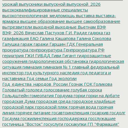
урожай
выпускники
выпускной
выпускной_2026
высококвалифицированные специалисты
высокотехнологичная_медпомощь
выставка
выставка-
ярмарка
высшее образование
высшее самообразование
вытрезвители
выходной
выходные
Вьетнам
ВЭФ
ВЭФ_2026
Вячеслав Пастухов
Г.И. Радде
гадюка
газ
газификация ЕАО
Галина Кашапова
Галина Соколова
Галушка
гараж
гаражи
Гаршин
ГДК
Генеральная
прокуратура
генпрокуратура
Генпрокуратура РФ
гериатрия
ГЖИ
ГИБДД
Гиви
Гигант
гидрозащитные
сооружения
гидрологическая обстановка
гидрологическая
ситуация
гимназия
гимназия № 1
главный федеральный
инспектор
год культурного наследия
год педагога и
наставника
Год семьи
Год экологии
Год_единства_народов_России
Гознак
ГОК
Голикова
Головатый
гололед
голосование
голубая сорока
Гольдштейн
гомеопатия
Гордума
горки
горки на Арбате
городская Дума
городская среда
городское кладбище
городской парк
городской пляж
горячая вода
горячая
линия
горячее питание
госавтоинспекция
госархив
госдолг
Госдума
госжилинспекция
господдержка
госслужащие
гостиница "Восток"
госуслуги
госхакупки
ГП "Фармация"