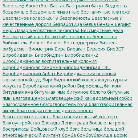
барельеф
баскетбол
Бастак
Бастрыкин
батут
Бедность
бездомные
бездомные животные
безналичные платежи
Безопасное колесо-2019
безопасность
Безопасные и
качественные дороги
безработица
белка
бензин
Беринг
Берл Лазар
бесплатные лекарства
Бессмертные дела
Бессмертный полк
бесхозяйственность
бешенство
библиотека
бизнес
бизнес без поддержки
бизнес-
омбудсмен
биометрия
Бира
Биракан
Бирария
БирЗСТ
Биробидажан
Биробиджан
Биробиджан-2
Биробиджанская воспитательная колония
Биробиджанская таможня
Биробиджанская ТЭЦ
Биробиджанский Арбат
Биробиджанский военный
гарнизонный суд
Биробиджанский колледж культуры и
искусств
Биробиджанский район
Бирофельд
биткоин
битумная яма
битумная_яма
битумное болото
битумные
ямы
Благовещенск
Благовещенский кафедральный собор
Благословенное
благотворитель года
благотворительная
акция
благотворительная деятельность
благотворительность
благотворительный концерт
благоустройство
Блокада Ленинграда
боевые патроны
боеприпасы
Бойцовский клуб
бокс
больница
большой
этнографический диктант
бомба
бомбоубежище
Борис