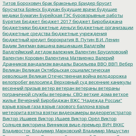
Титов
Борохович
брак
браконьер
Бридер
брусит
брусчатка
Брянск
Будукан
будущие врачи
будущие
медики
Бумагин
Бурейская ГЭС
буровзрывные работы
Бурятия
Бюджет
бюджет 2017
бюджет Биробиджана
бюджетники
бюджетные деньги
бюджетные организации
бюджетные средства
бюджетные учреждения
бюджетный кредит
бюрократия
В. Путин
В.И. Ленин
Вадим Зингман
вакцина
вакцинация
Валдгейм
Валдгеймский детдом
валежник
Валентин Брусиловский
Валентин Коровин
Валентина Матвиенко
Валерий
Дранников
вандализм
вандалы
Васильева
ВВО
ВВП
Вебер
Великан
Великая Октябрьская социалистическая
революция
Великая Отечественная война
велодорожка
велопробег
велосипед
Верховный суд
весенние каникулы
весенний призыв
ветер
ветеран
ветераны
ветераны
пограничной службы
ветераны_СВО
ветхие дома
ветхое
жилье
Вечерний Биробиджан
ВЖС "Надежда России"
взрыв
взрыв газа
взрыв газового баллона
взрыв
метеорита
взятка
взятки
видеокамеры
видеорегистратор
Виктор Ишавев
Виктор Ишаев
Виктор Орёл
Виктор
Солнцев
викторина
Винников
вице-премьер
ВИЧ
ВККС
Владивосток
Владимир Марковский
Владимир Мишустин