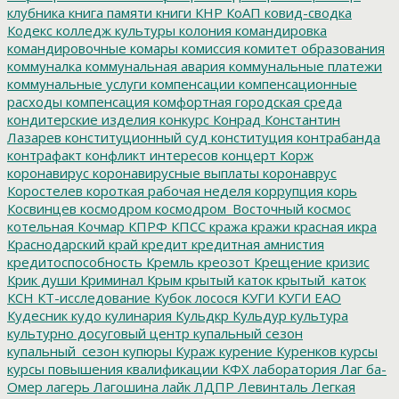
клубника
книга памяти
книги
КНР
КоАП
ковид-сводка
Кодекс
колледж культуры
колония
командировка
командировочные
комары
комиссия
комитет образования
коммуналка
коммунальная авария
коммунальные платежи
коммунальные услуги
компенсации
компенсационные
расходы
компенсация
комфортная городская среда
кондитерские изделия
конкурс
Конрад
Константин
Лазарев
конституционный суд
конституция
контрабанда
контрафакт
конфликт интересов
концерт
Корж
коронавирус
коронавирусные выплаты
коронаврус
Коростелев
короткая рабочая неделя
коррупция
корь
Косвинцев
космодром
космодром_Восточный
космос
котельная
Кочмар
КПРФ
КПСС
кража
кражи
красная икра
Краснодарский край
кредит
кредитная амнистия
кредитоспособность
Кремль
креозот
Крещение
кризис
Крик души
Криминал
Крым
крытый каток
крытый_каток
КСН
КТ-исследование
Кубок лосося
КУГИ
КУГИ ЕАО
Кудесник
кудо
кулинария
Кульдкр
Кульдур
культура
культурно досуговый центр
купальный сезон
купальный_сезон
купюры
Кураж
курение
Куренков
курсы
курсы повышения квалификации
КФХ
лаборатория
Лаг ба-
Омер
лагерь
Лагошина
лайк
ЛДПР
Левинталь
Легкая