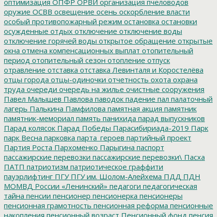
оптимизация
ОПФР
ОРВИ
организация пчеловодов
оружие
ОСВВ
освещение
осень
оскорбление власти
особый противопожарный режим
остановка
остановки
осужденные
отдых
отключение
отключение воды
отключение горячей воды
открытое обращение
открытые
окна
отмена компенсационных выплат
отопительный
период
отопительный сезон
отопление
отпуск
отравление
отставка
отставка Левинталя и Коростелёва
отцы города
отцы-одиночки
отчетность
охота
охрана
труда
очереди
очередь на жилье
очистные сооружения
Павел Малышев
Павлова
паводок
падение
пал
палаточный
лагерь
Палькина
Памфилова
памятная акция
памятник
памятник-мемориал
память
панихида
парад выпускников
Парад колясок
Парад Победы
Парасибириада-2019
Парк
парк Весна
парковка
парта_героев
партийный проект
Партия Роста
Пархоменко
Парыгина
паспорт
пассажирские перевозки
пассажирские перевозки\
Пасха
ПАТП
патриотизм
патриотическое граффити
пауэрлифтинг
ПГУ
ПГУ им. Шолом-Алейхема
ПДД
ПДН
МОМВД России «Ленинский»
педагоги
педагогическая
тайна
пенсии
пенсионер
пенсионерка
пенсионеры
пенсионная грамотность
пенсионная реформа
пенсионные
накопления
пенсионный возраст
Пенсионный фонд
пенсия