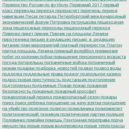
Первенство России по футболу
Первомай 2017
первый
класс
переводы
переезд
перерасчет
перечень
период
навигации
Песах
петарда
Петербургский международный
экономический форум
Петровка
петрушкова
пешеходная
зона
пешеходные переходы
пешеходный переход
Пивенко
пикет
пикник
Пикник на площади Ленина
пиротехника
письмо в редакцию
письмо_в_редакцию
питание
план мероприятий
платный перекресток
Платон
плитка
площадь Ленина
пляжный волейбол
пневмония
побег из колонии
побои
повышение пенсионного возраста
погода
погорельцы
пограничные войска
пограничный
режим
подарки
подборка_новостей
подвал
подвоз воды
подделка
поддельные права
поджог
подпольное казино
подростковая преступность
подстанция
подтопление
подтопленцы
подъемные
Пожар
пожар
пожарная
безопасность
пожарные
пожарный кроссфит
пожароопасный период
пожароопасный сезон
пожары
поиск
поиск ребенка
покушение на дачу взятки
покушение
на убийство
полезное
полигон
поликлиника
полиомиелит
политехнический техникум
политические партии
полиция
Половинко
помойки
помощь
Понтонная переправа
порча
имущества
порыв
порыв водопровода
порыв теплотрассы