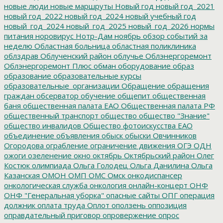
новые люди
новые маршруты
Новый год
новый год_2021
новый год_2022
новый год_2024
новый учебный год
новый_год_2024
новый_год_2025
новый_год_2026
нормы
питания
норовирус
Нотр-Дам
ноябрь
обзор событий за
неделю
Областная больница
областная поликлиника
облздрав
Облученский район
облучье
Облэнергоремонт
Облэнергоремонт Плюс
обман
оборудование
образ
образование
образовательные курсы
образовательные_организации
Обращение
обращения
граждан
обсерватор
обучение
общепит
общественная
баня
общественная палата ЕАО
Общественная палата РФ
общественный транспорт
общество
общество "Знание"
общество инвалидов
Общество фотоискусства ЕАО
объединение
объявления
обыск
обыски
Овчинников
Огородова
ограбление
ограничение движения
ОГЭ
ОДН
ожоги
озеленение
окно
октябрь
Октябрьский район
Олег
Костюк
олимпиада
Ольга Голодец
Ольга Данилина
Ольга
Казанская
ОМОН
ОМП
ОМС
Омск
онкодиспансер
онкологическая служба
онкология
онлайн-концерт
ОНФ
ОНФ "Генеральная уборка"
опасные сайты
ОПГ
операция
должник
оплата труда
Оплот
оползень
оппозиция
оправдательный приговор
опровержение
опрос