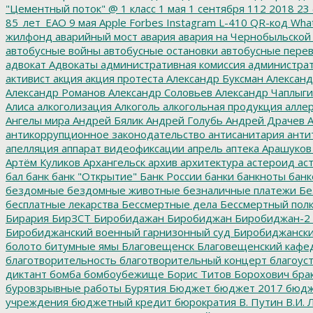
"Цементный поток"
@
1 класс
1 мая
1 сентября
112
2018
23 
85_лет_ЕАО
9 мая
Apple
Forbes
Instagram
L-410
QR-код
Wha
жилфонд
аварийный мост
авария
авария на Чернобыльской
автобусные войны
автобусные остановки
автобусные перев
адвокат
Адвокаты
административная комиссия
администрат
активист
акция
акция протеста
Александр Буксман
Александ
Александр Романов
Александр Соловьев
Александр Чаплыг
Алиса
алкоголизация
Алкоголь
алкогольная продукция
аллер
Ангелы мира
Андрей Бялик
Андрей Голубь
Андрей Драчев
А
антикоррупционное законодательство
антисанитария
анти
апелляция
аппарат видеофиксации
апрель
аптека
Арашуков
Артём Куликов
Архангельск
архив
архитектура
астероид
ас
бал
банк
банк "Открытие"
Банк России
банки
банкноты
банк
бездомные
бездомные животные
безналичные платежи
Бе
бесплатные лекарства
Бессмертные дела
Бессмертный пол
Бирария
БирЗСТ
Биробидажан
Биробиджан
Биробиджан-2
Биробиджанский военный гарнизонный суд
Биробиджанский
болото
битумные ямы
Благовещенск
Благовещенский кафе
благотворительность
благотворительный концерт
благоус
диктант
бомба
бомбоубежище
Борис Титов
Борохович
бра
буровзрывные работы
Бурятия
Бюджет
бюджет 2017
бюдж
учреждения
бюджетный кредит
бюрократия
В. Путин
В.И. 