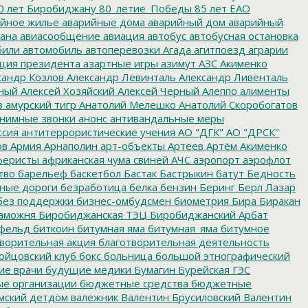
0 лет Биробиджану
80_летие_Победы
85 лет ЕАО
йное жилье
аварийные дома
аварийный дом
аварийный
ана
авиасообщение
авиация
автобус
автобусная остановка
били
автомобиль
автоперевозки
Агада
агитпоезд
аграрии
ция президента
азартные игры
азимут
АЗС
Акименко
сандр Козлов
Александр Левинталь
Александр Ливенталь
ный
Алексей Хозяйский
Алексей Черный
Алеппо
алименты
з
амурский тигр
Анатолий Мелешко
Анатолий Скоробогатов
нимные звонки
анонс
антивандальные меры
ссия
антитеррористические учения
АО "ДГК"
АО "ДРСК"
ов
Армия
Арнаполин
арт-объекты
Артеев
Артём Акименко
еристы
африканская чума свиней
АЧС
аэропорт
аэрофлот
тво
барельеф
баскетбол
Бастак
Бастрыкин
батут
Бедность
нные дороги
безработица
белка
бензин
Беринг
Берл Лазар
без поддержки
бизнес-омбудсмен
биометрия
Бира
Биракан
аможня
Биробиджанская ТЭЦ
Биробиджанский Арбат
фельд
биткоин
битумная яма
битумная_яма
битумное
ворительная акция
благотворительная деятельность
ойцовский клуб
бокс
больница
большой этнографический
е врачи
будущие медики
Бумагин
Бурейская ГЭС
е организации
бюджетные средства
бюджетные
мский детдом
валежник
Валентин Брусиловский
Валентин