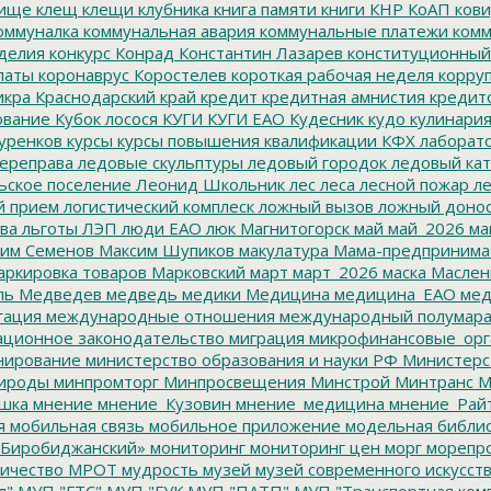
ище
клещ
клещи
клубника
книга памяти
книги
КНР
КоАП
кови
оммуналка
коммунальная авария
коммунальные платежи
комм
делия
конкурс
Конрад
Константин Лазарев
конституционный
латы
коронаврус
Коростелев
короткая рабочая неделя
корру
икра
Краснодарский край
кредит
кредитная амнистия
кредит
ование
Кубок лосося
КУГИ
КУГИ ЕАО
Кудесник
кудо
кулинари
уренков
курсы
курсы повышения квалификации
КФХ
лаборат
ереправа
ледовые скульптуры
ледовый городок
ледовый кат
ьское поселение
Леонид Школьник
лес
леса
лесной пожар
ле
й прием
логистический комплеск
ложный вызов
ложный доно
ва
льготы
ЛЭП
люди ЕАО
люк
Магнитогорск
май
май_2026
ма
им Семенов
Максим Шупиков
макулатура
Мама-предпринима
ркировка товаров
Марковский
март
март_2026
маска
Маслен
ль
Медведев
медведь
медики
Медицина
медицина_ЕАО
мед
гация
международные отношения
международный полумара
ционное законодательство
миграция
микрофинансовые_орг
ирование
министерство образования и науки РФ
Министерс
ироды
минпромторг
Минпросвещения
Минстрой
Минтранс
М
шка
мнение
мнение_Кузовин
мнение_медицина
мнение_Рай
я
мобильная связь
мобильное приложение
модельная библи
Биробиджанский»
мониторинг
мониторинг цен
морг
морепр
ичество
МРОТ
мудрость
музей
музей современного искусст
л"
МУП "ГТС"
МУП "ГУК
МУП "ПАТП"
МУП "Транспортная ком