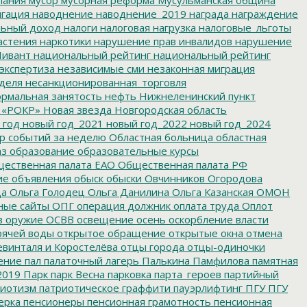
гация
наводнение
наводнение_2019
награда
награждение
льный доход
налоги
налоговая нагрузка
налоговые_льготы
астения
наркотики
нарушение прав инвалидов
нарушение
ивант
национальный рейтинг
национальный рейтинг
экспертиза
независимые сми
незаконная миграция
деля
несанкционированная_торговля
рмальная занятость
нефть
Нижнеленинский пункт
 «РОКР»
Новая звезда
Новгородская область
 год
новый год_2021
новый год_2022
новый год_2024
р событий за неделю
Областная больница
областная
аз
образование
образовательные курсы
ественная палата ЕАО
Общественная палата РФ
ие
объявления
обыск
обыски
Овчинников
Огородова
да
Ольга Голодец
Ольга Данилина
Ольга Казанская
ОМОН
ные сайты
ОПГ
операция должник
оплата труда
Оплот
в
оружие
ОСВВ
освещение
осень
оскорбление власти
рячей воды
открытое обращение
открытые окна
отмена
евинталя и Коростелёва
отцы города
отцы-одиночки
ение
пал
палаточный лагерь
Палькина
Памфилова
памятная
2019
Парк
парк Весна
парковка
парта_героев
партийный
иотизм
патриотическое граффити
пауэрлифтинг
ПГУ
ПГУ
ерка
пенсионеры
пенсионная грамотность
пенсионная