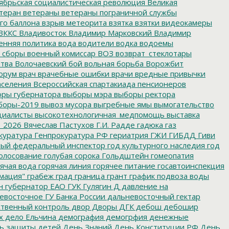
ябрьская социалистическая революция
Великая
теран
ветераны
ветераны пограничной службы
го баллона
взрыв метеорита
взятка
взятки
видеокамеры
ВККС
Владивосток
Владимир Марковский
Владимир
енняя политика
вода
водители
водка
водоемы
 сборы
военный комиссар
ВОЗ
возврат_стеклотары
итва
Волочаевский бой
вольная борьба
Ворожбит
орум
врач
врачебные ошибки
врачи
вредные привычки
аселения
Всероссийская спартакиада пенсионеров
ры губернатора
выборы мэра
выборы ректора
боры-2019
вывоз мусора
выгребные ямы
вымогательство
циалисты
высокотехнологичная_медпомощь
выставка
_2026
Вячеслав Пастухов
Г.И. Радде
гадюка
газ
куратура
Генпрокуратура РФ
гериатрия
ГЖИ
ГИБДД
Гиви
ный федеральный инспектор
год культурного наследия
год
олосование
голубая сорока
Гольдштейн
гомеопатия
ячая вода
горячая линия
горячее питание
госавтоинспекция
мация"
грабеж
град
граница
грант
график подвоза воды
н
губернатор ЕАО
ГУК
Гулягин
Д
давление на
восточное ГУ Банка России
дальневосточный гектар
твенный контроль
двор
Дворы
ДГК
дебош
дебошир
х
дело Ельчина
демография
демогрфия
денежные
ь защиты детей
День Знаний
День Конституции РФ
День