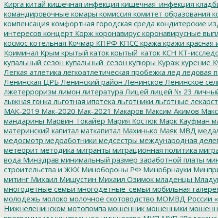
Кирга
китай
кишечная инфекция
кишечная_инфекция
кладб
командировочные
комары
комиссия
комитет образования
к
компенсация
комфортная городская среда
кондитерские из
интересов
концерт
Корж
коронавирус
коронавирусные вып
космос
котельная
Кочмар
КПРФ
КПСС
кража
кражи
красная 
Криминал
Крым
крытый каток
крытый_каток
КСН
КТ-исслед
купальный сезон
купальный_сезон
купюры
Кураж
курение
К
Легкая атлетика
легкоатлетическая пробежка
лед
ледовая п
Ленинская ЦРБ
Ленинский район
Ленинское
Ленинское сел
лжетерроризм
лимон
литература
Лицей
лицей № 23
личны
лыжная гонка
льготная ипотека
льготники
льготные лекарст
МАК-2019
Мак-2020
Мак-2021
Макаров
Максим Акимов
Макс
мандарины
Марвин Токайер
Мария Костюк
Марк Кауфман
ма
материнский капитал
маткапитал
Махинько
Маяк
МВД
меда
медосмотр
медработники
медсестры
международная деле
метеорит
методика
мигранты
миграционная политика
мигра
вода
Минздрав
минимальный размер заработной платы
мин
строительства и ЖКХ
Минобороны РФ
Минобрнауки
Минпр
митинг
Михаил Мишустин
Михаил Озимок
младенцы
Младу
многодетные семьи
многодетные_семьи
мобильная галере
молодежь
молоко
молочное скотоводство
МОМВД России «
Нижнеленинском
мотопомпа
мошенник
мошенники
мошенн
программа
муниципальное имущество
МУП
МУП "Водокана