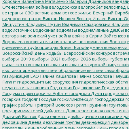
Коровин
Валентина Матвиенко
Валерий Дранников
вандал
Отечественная война
велодорожка
велопробег
велосипед
В
ветераны_СВО
ветхие дома
ветхое жилье
Вечерний Бироб
видеорегистратор
Виктор Ишавев
Виктор Ишаев
Виктор О
Мишустин
Владимир Путин
Владимир Сахаровский
Владими
водоисточник
Водоканал
водолазы
водоналивные дамбы
во
возгорание
воинский учет
война
война в Сирии
Войтенков
в
Воропаева
воспитательная колония
воспоминания
Востокц
временные трубопроводы
Время Биробиджана
всемирный 
Всероссийский день ходьбы
Всероссийский конкурс
встреч
выборы_2019
выборы_2021
выборы_2026
выборы_губерна
выпас скота
выплата
выплаты
выплаты за урожай
выпускник
выставка-ярмарка
высшее образование
высшее самообразо
газификация ЕАО
Галина Кашапова
Галина Соколова
Галушк
Гигант
гидрозащитные сооружения
гидрологическая обста
педагога и наставника
Год семьи
Год экологии
Год_единств
Гордума
горки
горки на Арбате
городская Дума
городская с
госархив
госдолг
Госдума
госжилинспекция
господдержка
г
график работы
Григорий Волохов
Грипп
Грудинин
грунтовы
предпринимателей
дайджест
Дальневосточная оперативна
Дальний Восток
Дальсельмаш
дамба
дачное расписание
да
дедовщина
Деева
дежурные группы
дезинфекция
декабрь
переводы
День влюбленных
День географа
День города
Де