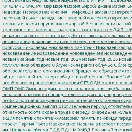
МФЦ
МЧС
МЧС РФ
мэр
мэрия
мэрия Биробиджана
мэрия_Б
надежда
Назаров
назначения
Найфельд
наказание
накркот
налоговый вычет
нападение
напорный коллектор
наркозави
тишины и покоя
нарушения пожарной безопасности
насвай
тревожности
наципроект
нацпроект
нацпроекты
НДФЛ
неб
незаконная охота
незаконная рубка
незаконная_реклама
не
несанкционированный_митинг
несовершеннолетние
несчас
пропуска
Николаевка
николаевка_памятник
Николаевская ра
нововвведение
нововведение
нововведениея
нововведен
новый учебный год
новый_год_2024
новый_год_2025
новый
поликлиника
облздрав
Облученский район
облучье
Облэнер
образовательные_организации
Обращение
обращения гр
общественный транспорт
общество
общество "Знание"
общ
ограбление
ограничение движения
ОГЭ
ОДН
ожоги
озелен
ОМП
ОМС
Омск
онкодиспансер
онкологическая служба
онко
оползень
оппозиция
оправдательный приговор
опроверже
особый противопожарный режим
остановка
остановки
осуж
компенсационных выплат
отопительный период
отопитель
отчетность
охота
охрана труда
очереди
очередь на жилье
акция
памятник
памятник-мемориал
память
панихида
парад
проект
Партия Роста
Пархоменко
Парыгина
паспорт
пассаж
им. Шолом-Алейхема
ПДД
ПДН МОМВД России «Ленински