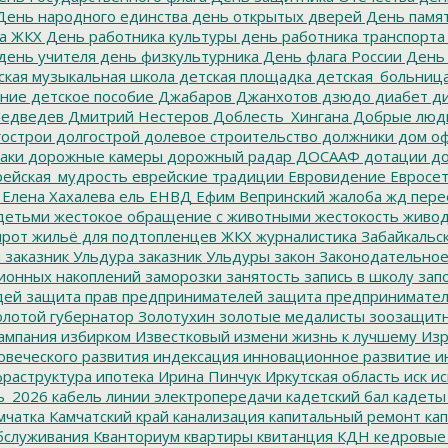
ень народного единства
день открытых дверей
День памят
а ЖКХ
День работника культуры
день работника транспорта
день учителя
день физкультурника
День флага России
День
ская музыкальная школа
детская площадка
детская_больниц
ание
детское пособие
Джабаров
Джанхотов
дзюдо
диабет
ди
едведев
Дмитрий Нестеров
Доблесть_Хингана
Добрые люд
острои
долгострой
долевое строительство
должники
дом о
аки
дорожные камеры
дорожный радар
ДОСААФ
дотации
до
ейская_мудрость
еврейские традиции
Евровидение
Евросе
Елена Хахалева
ель
ЕНВД
Ефим Вепринский
жалоба
жд пере
детьми
жестокое обращение с животными
жестокость
живо
ирот
жильё для подтопленцев
ЖКХ
журналистика
Забайкальск
м
заказник Ульдура
заказник Ульдуры
закон
Законодательное
ионных накоплений
заморозки
занятость
запись в школу
запо
дей
защита прав предпринимателей
защита предпринимате
лотой губернатор
Золотухин
золотые медалисты
зоозащит
ампания
избирком
Известковый
измени жизнь к лучшему
Изр
овеческого развития
индексация
инновационное развитие
ин
раструктура
ипотека
Ирина Пинчук
Иркутская область
иск
ис
ь_2026
кабель линии электропередачи
кадетский бал
кадеты
мчатка
Камчатский край
канализация
капитальный ремонт
кап
бслуживания
Кванториум
квартиры
квитанция
КДН
кедровые