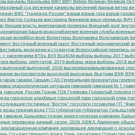
изм
вандалы
Васильева
ВВО
ВВП
Вебер
Великан
Великая Окт
ерховный суд
весенние каникулы
весенний призыв
ветер
ве
иджан
ВЖС "Надежда России"
взрыв
взрыв газа
взрыв газово
рёл
Виктор Солнцев
викторина
Винников
вице-премьер
ВИЧ
р Якушев
власть
внеплановая проверка
Внешний долг
внутр
донапорная башня
водоснабжение
военная служба
военные
окзал
волейбол
волк
Волонтеры
Волочаевка
Волочаевская б
емент
Восточный военный округ
Восточный экономический ф
фестиваль молодежи и студентов
Всероссийская перепись н
а_с_населением
ВТБъ
ВУЗ
ВЦИОМ
выборы
выборы 2017
выбо
тора
выборы_депутатов_2019
выборы_мэра
выборы-2018
вы
и
выпускной
выпускной_2026
высококвалифицированные спе
вание
вытрезвители
выходной
выходные
Вьетнам
ВЭФ
ВЭФ
а
гараж
гаражи
Гаршин
ГДК
Генеральная прокуратура
генпро
новка
гидрологическая ситуация
гимназия
гимназия № 1
глав
а_народов_России
Гознак
ГОК
Голикова
Головатый
гололед
г
реда
городское кладбище
городской парк
городской пляж
гор
осслужащие
гостиница "Восток"
госуслуги
госхакупки
ГП "Фар
е воды
грязная вода
ГТО
губернатор
губернатор Гольдштей
я таможня
Дальневосточная энергетическая компания
Дальне
чные перевозки
дачный_сезон_2026
ДВЖД
Движение общес
декларационная компания
декларация
декларация о дохода
нь Государственного флага
День защитника Отечества
ден