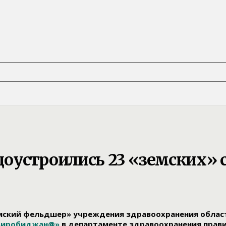
оустроились 23 «земских» 
мский фельдшер» учреждения здравоохранения области
Биробиджан@»
в департаменте здравоохранения прави