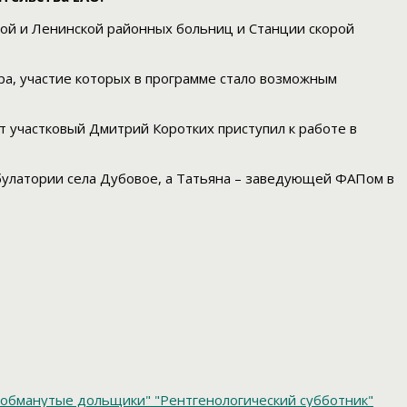
кой и Ленинской районных больниц и Станции скорой
ера, участие которых в программе стало возможным
т участковый Дмитрий Коротких приступил к работе в
булатории села Дубовое, а Татьяна – заведующей ФАПом в
обманутые дольщики"
"Рентгенологический субботник"