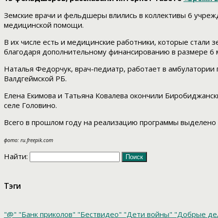
Земские врачи и фельдшеры влились в коллективы 6 учреж
медицинской помощи.
В их числе есть и медицинские работники, которые стали 
благодаря дополнительному финансированию в размере 6 
Наталья Федорчук, врач-педиатр, работает в амбулатории 
Валдгеймской РБ.
Елена Екимова и Татьяна Ковалева окончили Биробиджанс
селе Головино.
Всего в прошлом году на реализацию программы выделено 
фото: ru.freepik.com
Найти:
Тэги
"@"
"Банк приколов"
"Бествидео"
"Дети войны"
"Добрые де