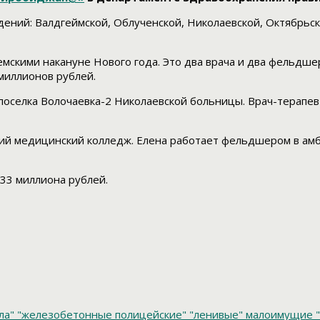
дений: Валдгеймской, Облученской, Николаевской, Октябрьс
земскими накануне Нового года. Это два врача и два фельдш
миллионов рублей.
поселка Волочаевка-2 Николаевской больницы. Врач-терапев
кий медицинский колледж. Елена работает фельдшером в ам
33 миллиона рублей.
ла"
"железобетонные полицейские"
"ленивые" малоимущие
"