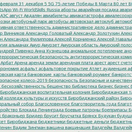
февраля
31 декабря
5
5G
75-летие Победы
8 Марта
80 лет
8
tsApp
Wi-Fi
WorldSkills Russia
аборты
аварийная посадка
авари
 АЭС
август
Авдалян
авиабилеты
авиакатастрофа
авиалесоохр
озки
автобусный парк
автобусы
автовокзал
автоклуб
автомо
ивная ответственность
административное дело
администра
р Винников
Александр Головатый
Александр Золотухин
Алек
ин
Александра Филиппова
Алексей Корниенко
Алексей Наваль
гия
альманах
Амур
Амурзет
Амурская область
Амурский поло
ндрей Пивенко
Анна Кузнецова
аномальное потепление
ано
террористическая безопасность
антитеррористическая коми
Арбат
Арена
аренда земли
арендная плата
арест
арест счет
трономия
асфальт
асфальтовое покрытие
Атлет
аудиенция
аф
овская карта
банковские_карты
банковский роуминг
банкротс
зопасное колесо-2019
безопасность
Безопасные и качестве
к
бесхозяйственность
бешенство
библиотека
бизнес
бизнес 
Биробиджанская воспитательная колония
Биробиджанская т
 колледж культуры и искусств
Биробиджанский район
Биро
дральный собор
Благословенное
благотворитель года
благот
тройство
Блокада Ленинграда
боевые патроны
боеприпасы
Б
к
браконьер
Бридер
брусит
брусчатка
Брянск
Будукан
будущи
ет Биробиджана
бюджетники
бюджетные деньги
бюджетны
Ленин
Вадим Зингман
вакцина
вакцинация
Валдгейм
Валдгей