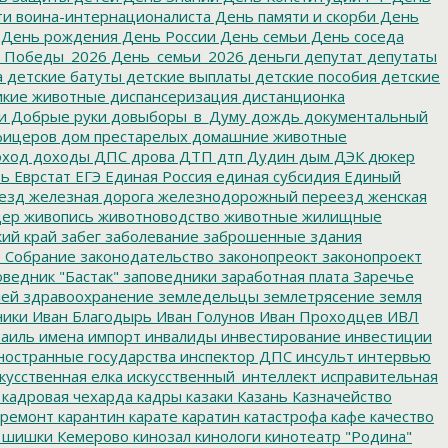
и воина-интернационалиста
День памяти и скорби
День
День рождения
День России
День семьи
День соседа
_Победы_2026
День_семьи_2026
деньги
депутат
депутаты
а
детские батуты
детские выплаты
детские пособия
детские
кие животные
диспансеризация
дистанционка
и
Добрые руки
довыборы_в_Думу
дождь
документальный
фицеров
дом престарелых
домашние животные
ход
доходы
ДПС
дрова
ДТП
дтп
Дудин
дым
ДЭК
дюкер
ть
Еврстат
ЕГЭ
Единая Россия
единая субсидия
Единый
езд
железная дорога
железнодорожный переезд
женская
дер
живопись
животноводство
животные
жилищные
ий край
забег
заболевание
заброшенные здания
 Собрание
законодательство
законопреокт
законопроект
ведник "Бастак"
заповедники
заработная плата
Заречье
лей
здравоохранение
земледельцы
землетрясение
земля
ники
Иван Благодырь
Иван Голунов
Иван Проходцев
ИВЛ
аиль
имена
импорт
инвалиды
инвестирование
инвестиции
остранные государства
инспектор ДПС
инсульт
интервью
кусственная елка
искусственный_интеллект
исправительная
кадровая чехарда
кадры
казаки
Казань
Казначейство
ремонт
карантин
карате
каратин
катастрофа
кафе
качество
 шишки
Кемерово
кинозал
кинологи
кинотеатр "Родина"