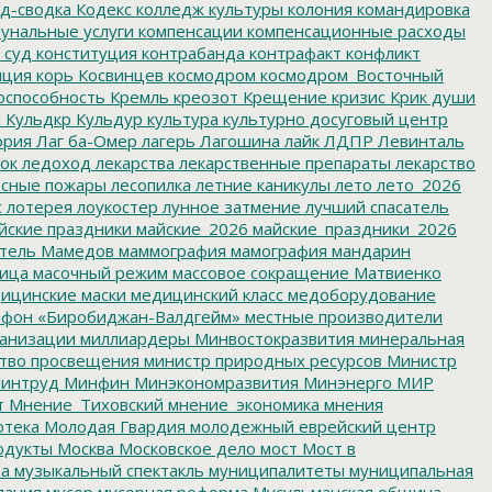
д-сводка
Кодекс
колледж культуры
колония
командировка
унальные услуги
компенсации
компенсационные расходы
 суд
конституция
контрабанда
контрафакт
конфликт
пция
корь
Косвинцев
космодром
космодром_Восточный
оспособность
Кремль
креозот
Крещение
кризис
Крик души
я
Кульдкр
Кульдур
культура
культурно досуговый центр
ория
Лаг ба-Омер
лагерь
Лагошина
лайк
ЛДПР
Левинталь
ок
ледоход
лекарства
лекарственные препараты
лекарство
сные пожары
лесопилка
летние каникулы
лето
лето_2026
с
лотерея
лоукостер
лунное затмение
лучший спасатель
йские праздники
майские_2026
майские_праздники_2026
тель
Мамедов
маммография
мамография
мандарин
ица
масочный режим
массовое сокращение
Матвиенко
ицинские маски
медицинский класс
медоборудование
фон «Биробиджан-Валдгейм»
местные производители
анизации
миллиардеры
Минвостокразвития
минеральная
тво просвещения
министр природных ресурсов
Министр
интруд
Минфин
Минэкономразвития
Минэнерго
МИР
т
Мнение_Тиховский
мнение_экономика
мнения
отека
Молодая Гвардия
молодежный еврейский центр
одукты
Москва
Московское дело
мост
Мост в
ва
музыкальный спектакль
муниципалитеты
муниципальная
пания
мусор
мусорная реформа
Мусульманская община