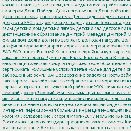
космонавтики
День матери
День медицинского работника
Д
пионерии
День Победы
День пограничника
День работник
День спасателя
день строителя
День студента
день тигра
депутаты ЕАО
детдом
дети
детсады
детская больница
дет
сады
детский дом
детский лагерь
детский сад
детское пит
дистанционное образование
Дмитрий Меведев
Дмитрий М
фильм
долг
долги
долги по зарплате
долговая нагрузка
долг
допфинансирование
дороги
дорожная камера
дорожные зн
ЕАО
ЕАО_тонет
Евгений Коростелев
еврейская культура
евр
заказчик
Екатерина Румянцева
Елена Басова
Елена Князева
кнсультация
женская консультация
жестокое обращение с 
сертификаты
жилищные условия
жилье
жилье для детей-с
заброшенные земли
ЗАГС
задержание
задолженность
зай
законороект
Заксобрание
Заксобрание ЕАО
заморозка пенс
зарплата
зарплаты
заслуженный работник ЖКХ
зачистка_су
земский доктор
Земский_учитель
зима пришла
змеи
змея
зо
ивс
Игорь Ткачев
игрушки
идиш
избиение
избирательная к
инвестиционные проекты
индекс самоизоляции
индекс чел
Интернет
инфекционная больница
инфекция
инфляция
инф
колония
исследование
история
Итоги-2017
июль
июнь
июн
России
календарь
календарь праздников
камера
камеры
Ка
жизни
качество и безопасность
качество молока
качество о