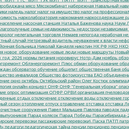
иробиджана
мясо
Мясокомбинат
набережная
Навальный
нави
ики
наледь
налог
налог на имущество
налог на профессиона
симость
нарколаборатория
наркомания
наркосодержащие р
население
насосная станция
Наталья Баженова
наука
Наум Л
лагополучные семьи
недвижимость
недострои
независимая 
кролог
нелегальная торговля
Немаев
непогода
нерабочая не
тный случай
Нетрезвый водитель
неуважение к власти
нефо
йонная больница
Николай Канделя
никотин
НК РФ
НКО
НКО
ия
новое_оборудование
новые люди
новые маршруты
Новый
_год_2026
нормы питания
норовирус
Нотр-Дам
ноябрь
обзо
горемонт
Облэнергоремонт Плюс
обман
оборудование
обр
аждан
обсерватор
обучение
общепит
общественная баня
общ
ество инвалидов
Общество фотоискусства ЕАО
объединен
ение
окно
октябрь
Октябрьский район
Олег Костюк
олимпиа
логия
онлайн-концерт
ОНФ
ОНФ "Генеральная уборка"
опас
ние
опрос
оптимизация
ОПФР
ОРВИ
организация пчеловодо
денные
отдых
отключение
отключение воды
отключение го
ный сезон
отопление
отпуск
отравление
отставка
отставка Л
очистные сооружения
Павел Малышев
Павлова
паводок
пад
 выпускников
Парад колясок
Парад Победы
Парасибириада-
ирские перевозки
пассажирские перевозки\
Пасха
ПАТП
патр
й»
педагоги
педагогическая тайна
пенсии
пенсионер
пенсион