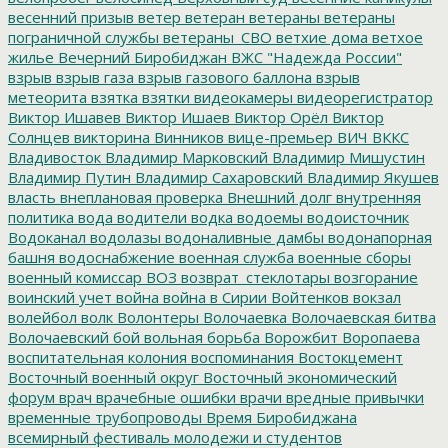
весенний призыв
ветер
ветеран
ветераны
ветераны
пограничной службы
ветераны_СВО
ветхие дома
ветхое
жилье
Вечерний Биробиджан
ВЖС "Надежда России"
взрыв
взрыв газа
взрыв газового баллона
взрыв
метеорита
взятка
взятки
видеокамеры
видеорегистратор
Виктор Ишавев
Виктор Ишаев
Виктор Орёл
Виктор
Солнцев
викторина
Винников
вице-премьер
ВИЧ
ВККС
Владивосток
Владимир Марковский
Владимир Мишустин
Владимир Путин
Владимир Сахаровский
Владимир Якушев
власть
внеплановая проверка
Внешний долг
внутренняя
политика
вода
водители
водка
водоемы
водоисточник
Водоканал
водолазы
водоналивные дамбы
водонапорная
башня
водоснабжение
военная служба
военные сборы
военный комиссар
ВОЗ
возврат_стеклотары
возгорание
воинский учет
война
война в Сирии
Войтенков
вокзал
волейбол
волк
Волонтеры
Волочаевка
Волочаевская битва
Волочаевский бой
вольная борьба
Ворожбит
Воропаева
воспитательная колония
воспоминания
Востокцемент
Восточный военный округ
Восточный экономический
форум
врач
врачебные ошибки
врачи
вредные привычки
временные трубопроводы
Время Биробиджана
всемирный фестиваль молодежи и студентов