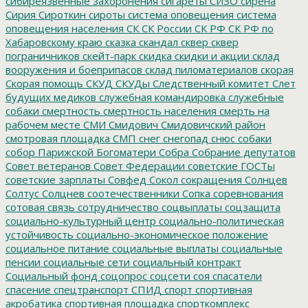
сибиреязвенные захоронения
сигареты
СИЗО
сирена
Сирия
Сироткин
сироты
система оповещения
система
оповещения населения
СК
СК России
СК РФ
СК РФ по
Хабаровскому краю
сказка
скандал
сквер
сквер
пограничников
скейт-парк
скидка
скидки и акции
склад
вооружения и боеприпасов
склад пиломатериалов
скорая
Скорая помощь
СКУД
СКУДы
Следственный комитет
Слет
будущих медиков
служебная командировка
служебные
собаки
смертность
смертность населения
смерть на
рабочем месте
СМИ
Смидович
Смидовичский район
смотровая площадка
СМП
снег
снегопад
снюс
собаки
собор Парижской Богоматери
Собра
Собрание депутатов
Совет ветеранов
Совет Федерации
советские ГОСТы
советские зарплаты
Совфед
Сокол
сокращения
Солнцев
Солтус
Солцнев
соотечественники
Сопка
соревнования
сотовая связь
сотрудничество
соцвыплаты
соцзащита
социально-культурный центр
социально-политическая
устойчивость
социально-экономическое положение
социальное питание
социальные выплаты
социальные
пенсии
социальные сети
социальный контракт
Социальный фонд
соцопрос
соцсети
соя
спасатели
спасение
спецтранспорт
СПИД
спорт
спортивная
акробатика
спортивная площадка
спорткомплекс