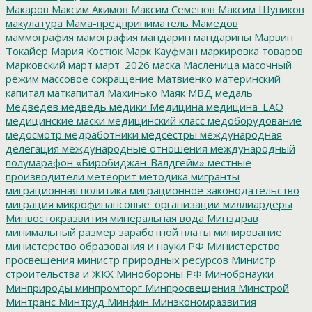
Макаров
Максим Акимов
Максим Семенов
Максим Шупиков
макулатура
Мама-предприниматель
Мамедов
маммография
мамография
мандарин
мандарины
Марвин
Токайер
Мария Костюк
Марк Кауфман
маркировка товаров
Марковский
март
март_2026
маска
Масленица
масочный
режим
массовое сокращение
Матвиенко
материнский
капитал
маткапитал
Махинько
Маяк
МВД
медаль
Медведев
медведь
медики
Медицина
медицина_ЕАО
медицинские маски
медицинский класс
медоборудование
медосмотр
медработники
медсестры
международная
делегация
международные отношения
международный
полумарафон «Биробиджан-Валдгейм»
местные
производители
метеорит
методика
мигранты
миграционная политика
миграционное законодательство
миграция
микрофинансовые_организации
миллиардеры
Минвостокразвития
минеральная вода
Минздрав
минимальный размер заработной платы
минирование
министерство образования и науки РФ
Министерство
просвещения
министр природных ресурсов
Министр
строительства и ЖКХ
Минобороны РФ
Минобрнауки
Минприроды
минпромторг
Минпросвещения
Минстрой
Минтранс
Минтруд
Минфин
Минэкономразвития