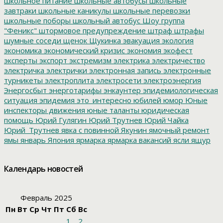
школьное питание
школьные автобусы
школьные
завтраки
школьные каникулы
школьные перевозки
школьные поборы
школьный автобус
Шоу группа
"Феникс"
штормовое предупреждение
штраф
штрафы
шумные соседи
щенок
Щукинка
эвакуация
экология
экономика
экономический кризис
экономия
экофест
эксперты
экспорт
экстремизм
электрика
электричество
электричка
электрички
электронная запись
электронные
турникеты
электроплита
электросети
электроэнергия
Энергосбыт
энерготарифы
энкаунтер
эпидемиологическая
ситуация
эпидемия
это_интересно
юбилей
юмор
Юные
инспекторы движения
юные таланты
юридическая
помощь
Юрий Гулягин
Юрий Трутнев
Юрий Чайка
Юрий_Трутнев
явка с повинной
Якунин
ямочный ремонт
ямы
январь
Япония
ярмарка
ярмарка вакансий
ясли
ящур
Календарь новостей
Февраль 2025
Пн
Вт
Ср
Чт
Пт
Сб
Вс
1
2