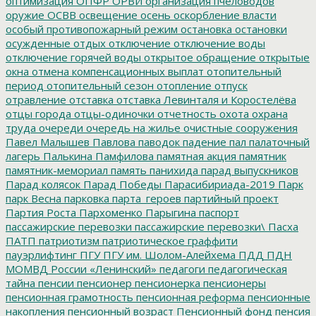
оптимизация
ОПФР
ОРВИ
организация пчеловодов
оружие
ОСВВ
освещение
осень
оскорбление власти
особый противопожарный режим
остановка
остановки
осужденные
отдых
отключение
отключение воды
отключение горячей воды
открытое обращение
открытые
окна
отмена компенсационных выплат
отопительный
период
отопительный сезон
отопление
отпуск
отравление
отставка
отставка Левинталя и Коростелёва
отцы города
отцы-одиночки
отчетность
охота
охрана
труда
очереди
очередь на жилье
очистные сооружения
Павел Малышев
Павлова
паводок
падение
пал
палаточный
лагерь
Палькина
Памфилова
памятная акция
памятник
памятник-мемориал
память
панихида
парад выпускников
Парад колясок
Парад Победы
Парасибириада-2019
Парк
парк Весна
парковка
парта_героев
партийный проект
Партия Роста
Пархоменко
Парыгина
паспорт
пассажирские перевозки
пассажирские перевозки\
Пасха
ПАТП
патриотизм
патриотическое граффити
пауэрлифтинг
ПГУ
ПГУ им. Шолом-Алейхема
ПДД
ПДН
МОМВД России «Ленинский»
педагоги
педагогическая
тайна
пенсии
пенсионер
пенсионерка
пенсионеры
пенсионная грамотность
пенсионная реформа
пенсионные
накопления
пенсионный возраст
Пенсионный фонд
пенсия