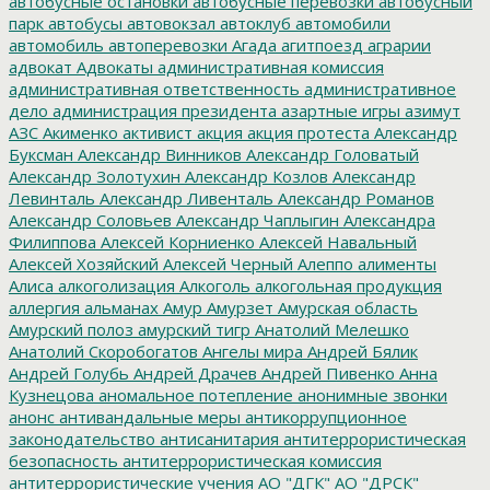
автобусные остановки
автобусные перевозки
автобусный
парк
автобусы
автовокзал
автоклуб
автомобили
автомобиль
автоперевозки
Агада
агитпоезд
аграрии
адвокат
Адвокаты
административная комиссия
административная ответственность
административное
дело
администрация президента
азартные игры
азимут
АЗС
Акименко
активист
акция
акция протеста
Александр
Буксман
Александр Винников
Александр Головатый
Александр Золотухин
Александр Козлов
Александр
Левинталь
Александр Ливенталь
Александр Романов
Александр Соловьев
Александр Чаплыгин
Александра
Филиппова
Алексей Корниенко
Алексей Навальный
Алексей Хозяйский
Алексей Черный
Алеппо
алименты
Алиса
алкоголизация
Алкоголь
алкогольная продукция
аллергия
альманах
Амур
Амурзет
Амурская область
Амурский полоз
амурский тигр
Анатолий Мелешко
Анатолий Скоробогатов
Ангелы мира
Андрей Бялик
Андрей Голубь
Андрей Драчев
Андрей Пивенко
Анна
Кузнецова
аномальное потепление
анонимные звонки
анонс
антивандальные меры
антикоррупционное
законодательство
антисанитария
антитеррористическая
безопасность
антитеррористическая комиссия
антитеррористические учения
АО "ДГК"
АО "ДРСК"