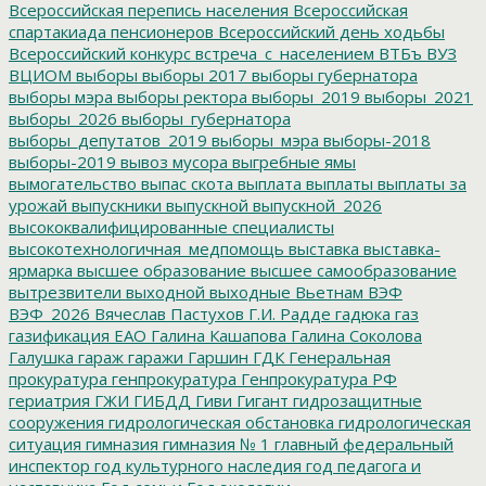
Всероссийская перепись населения
Всероссийская
спартакиада пенсионеров
Всероссийский день ходьбы
Всероссийский конкурс
встреча_с_населением
ВТБъ
ВУЗ
ВЦИОМ
выборы
выборы 2017
выборы губернатора
выборы мэра
выборы ректора
выборы_2019
выборы_2021
выборы_2026
выборы_губернатора
выборы_депутатов_2019
выборы_мэра
выборы-2018
выборы-2019
вывоз мусора
выгребные ямы
вымогательство
выпас скота
выплата
выплаты
выплаты за
урожай
выпускники
выпускной
выпускной_2026
высококвалифицированные специалисты
высокотехнологичная_медпомощь
выставка
выставка-
ярмарка
высшее образование
высшее самообразование
вытрезвители
выходной
выходные
Вьетнам
ВЭФ
ВЭФ_2026
Вячеслав Пастухов
Г.И. Радде
гадюка
газ
газификация ЕАО
Галина Кашапова
Галина Соколова
Галушка
гараж
гаражи
Гаршин
ГДК
Генеральная
прокуратура
генпрокуратура
Генпрокуратура РФ
гериатрия
ГЖИ
ГИБДД
Гиви
Гигант
гидрозащитные
сооружения
гидрологическая обстановка
гидрологическая
ситуация
гимназия
гимназия № 1
главный федеральный
инспектор
год культурного наследия
год педагога и