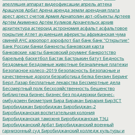
апелляция
аппарат видеофиксации
апрель
аптека
Арашуков
Арбат
Арена
аренда земли
арендная плата
арест
арест счетов
Армия
Арнаполин
арт-объекты
Артеев
Артём Акименко
Артём Куликов
Архангельск
архив
архитектура
астероид
астрономия
асфальт
асфальтовое
покрытие
Атлет
аудиенция
аферисты
африканская чума
свиней
АЧС
аэропорт
аэрофлот
бал
банк
банк "Открытие"
Банк России
банки
банкноты
банковская карта
банковские_карты
банковский роуминг
банкротство
барельеф
баскетбол
Бастак
Бастрыкин
батут
Бедность
бездомные
бездомные животные
безналичные платежи
Безопасное колесо-2019
безопасность
Безопасные и
качественные дороги
безработица
белка
бензин
Беринг
Берл Лазар
бесплатные лекарства
Бессмертные дела
Бессмертный полк
бесхозяйственность
бешенство
библиотека
бизнес
бизнес без поддержки
бизнес-
омбудсмен
биометрия
Бира
Биракан
Бирария
БирЗСТ
Биробидажан
Биробиджан
Биробиджан-2
Биробиджанская воспитательная колония
Биробиджанская таможня
Биробиджанская ТЭЦ
Биробиджанский Арбат
Биробиджанский военный
гарнизонный суд
Биробиджанский колледж культуры и