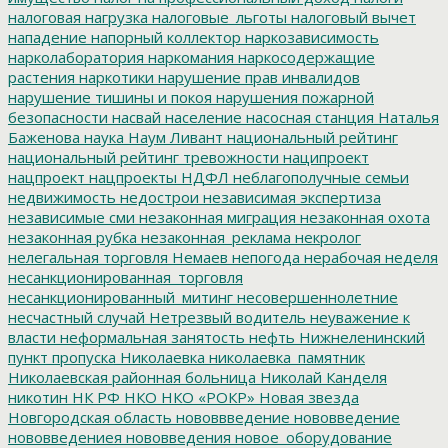
налоговая нагрузка
налоговые_льготы
налоговый вычет
нападение
напорный коллектор
наркозависимость
нарколаборатория
наркомания
наркосодержащие
растения
наркотики
нарушение прав инвалидов
нарушение тишины и покоя
нарушения пожарной
безопасности
насвай
население
насосная станция
Наталья
Баженова
наука
Наум Ливант
национальный рейтинг
национальный рейтинг тревожности
наципроект
нацпроект
нацпроекты
НДФЛ
неблагополучные семьи
недвижимость
недострои
независимая экспертиза
независимые сми
незаконная миграция
незаконная охота
незаконная рубка
незаконная_реклама
некролог
нелегальная торговля
Немаев
непогода
нерабочая неделя
несанкционированная_торговля
несанкционированный_митинг
несовершеннолетние
несчастный случай
Нетрезвый водитель
неуважение к
власти
неформальная занятость
нефть
Нижнеленинский
пункт пропуска
Николаевка
николаевка_памятник
Николаевская районная больница
Николай Канделя
никотин
НК РФ
НКО
НКО «РОКР»
Новая звезда
Новгородская область
нововвведение
нововведение
нововведениея
нововведения
новое_оборудование