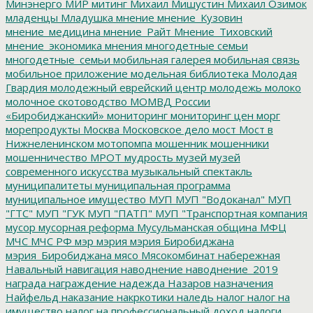
Минэнерго
МИР
митинг
Михаил Мишустин
Михаил Озимок
младенцы
Младушка
мнение
мнение_Кузовин
мнение_медицина
мнение_Райт
Мнение_Тиховский
мнение_экономика
мнения
многодетные семьи
многодетные_семьи
мобильная галерея
мобильная связь
мобильное приложение
модельная библиотека
Молодая
Гвардия
молодежный еврейский центр
молодежь
молоко
молочное скотоводство
МОМВД России
«Биробиджанский»
мониторинг
мониторинг цен
морг
морепродукты
Москва
Московское дело
мост
Мост в
Нижнеленинском
мотопомпа
мошенник
мошенники
мошенничество
МРОТ
мудрость
музей
музей
современного искусства
музыкальный спектакль
муниципалитеты
муниципальная программа
муниципальное имущество
МУП
МУП "Водоканал"
МУП
"ГТС"
МУП "ГУК
МУП "ПАТП"
МУП "Транспортная компания
мусор
мусорная реформа
Мусульманская община
МФЦ
МЧС
МЧС РФ
мэр
мэрия
мэрия Биробиджана
мэрия_Биробиджана
мясо
Мясокомбинат
набережная
Навальный
навигация
наводнение
наводнение_2019
награда
награждение
надежда
Назаров
назначения
Найфельд
наказание
накркотики
наледь
налог
налог на
имущество
налог на профессиональный доход
налоги