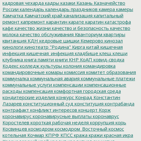
кадровая чехарда
кадры
казаки
Казань
Казначейство
России
календарь
календарь праздников
камера
камеры
Камчатка
Камчатский край
канализация
капитальный
ремонт
капремонт
карантин
карате
каратин
катастрофа
кафе
качество жизни
качество и безопасность
качество
молока
качество обслуживания
Кванториум
квартиры
квитанция
КДН
кедровые шишки
Кемерово
кинозал
кинологи
кинотеатр "Родина"
Кирга
китай
кишечная
инфекция
кишечная_инфекция
кладбище
клещ
клещи
клубника
книга памяти
книги
КНР
КоАП
ковид-сводка
Кодекс
колледж культуры
колония
командировка
командировочные
комары
комиссия
комитет образования
коммуналка
коммунальная авария
коммунальные платежи
коммунальные услуги
компенсации
компенсационные
расходы
компенсация
комфортная городская среда
кондитерские изделия
конкурс
Конрад
Константин
Лазарев
конституционный суд
конституция
контрабанда
контрафакт
конфликт интересов
концерт
Корж
коронавирус
коронавирусные выплаты
коронаврус
Коростелев
короткая рабочая неделя
коррупция
корь
Косвинцев
космодром
космодром_Восточный
космос
котельная
Кочмар
КПРФ
КПСС
кража
кражи
красная икра