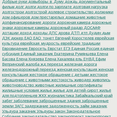
Добрые руки
довыборы_в_Думу
дождь
документальный
фильм
долг
долги
долги по зарплате
долговая нагрузка
долгострои
долгострой
долевое строительство
должники
дом офицеров
дом престарелых
домашние животные
допфинансирование
дороги
дорожная камера
дорожные
знаки
дорожные камеры
дорожный радар
ДОСААФ
дотации
доход
доходы
ДПС
дрова
ДТП
дтп
Дудин
дым
ДЭК
дюкер
ЕАО
ЕАО_тонет
Евгений Коростелев
еврейская
культура
еврейская_мудрость
еврейские традиции
Евровидение
Евросеть
Еврстат
ЕГЭ
Единая Россия
единая
субсидия
Единый заказчик
Екатерина Румянцева
Елена
Басова
Елена Князева
Елена Хахалева
ель
ЕНВД
Ефим
Вепринский
жалоба
жд переезд
железная дорога
железнодорожный переезд
женская кнсультация
женская
консультация
жестокое обращение с детьми
жестокое
обращение с животными
жестокость
живодер
живопись
животноводство
животные
жилищные сертификаты
жилищные условия
жилье
жилье для детей-сирот
жильё
для подтопленцев
ЖКХ
журналистика
Забайкальский край
забег
заболевание
заброшенные здания
заброшенные
земли
ЗАГС
задержание
задолженность
займ
заказник
Ульдура
заказник Ульдуры
закон
Законодательное
Собрание
законодательство
законопреокт
законопроект